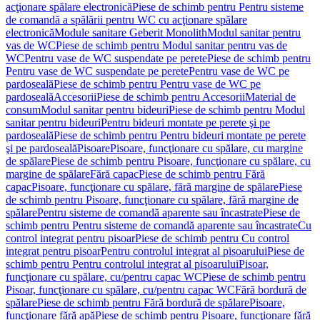
acţionare spălare electronică
Piese de schimb pentru Pentru sisteme
de comandă a spălării pentru WC cu acţionare spălare
electronică
Module sanitare Geberit Monolith
Modul sanitar pentru
vas de WC
Piese de schimb pentru Modul sanitar pentru vas de
WC
Pentru vase de WC suspendate pe perete
Piese de schimb pentru
Pentru vase de WC suspendate pe perete
Pentru vase de WC pe
pardoseală
Piese de schimb pentru Pentru vase de WC pe
pardoseală
Accesorii
Piese de schimb pentru Accesorii
Material de
consum
Modul sanitar pentru bideuri
Piese de schimb pentru Modul
sanitar pentru bideuri
Pentru bideuri montate pe perete şi pe
pardoseală
Piese de schimb pentru Pentru bideuri montate pe perete
şi pe pardoseală
Pisoare
Pisoare, funcţionare cu spălare, cu margine
de spălare
Piese de schimb pentru Pisoare, funcţionare cu spălare, cu
margine de spălare
Fără capac
Piese de schimb pentru Fără
capac
Pisoare, funcţionare cu spălare, fără margine de spălare
Piese
de schimb pentru Pisoare, funcţionare cu spălare, fără margine de
spălare
Pentru sisteme de comandă aparente sau încastrate
Piese de
schimb pentru Pentru sisteme de comandă aparente sau încastrate
Cu
control integrat pentru pisoar
Piese de schimb pentru Cu control
integrat pentru pisoar
Pentru controlul integrat al pisoarului
Piese de
schimb pentru Pentru controlul integrat al pisoarului
Pisoar,
funcţionare cu spălare, cu/pentru capac WC
Piese de schimb pentru
Pisoar, funcţionare cu spălare, cu/pentru capac WC
Fără bordură de
spălare
Piese de schimb pentru Fără bordură de spălare
Pisoare,
funcţionare fără apă
Piese de schimb pentru Pisoare, funcţionare fără