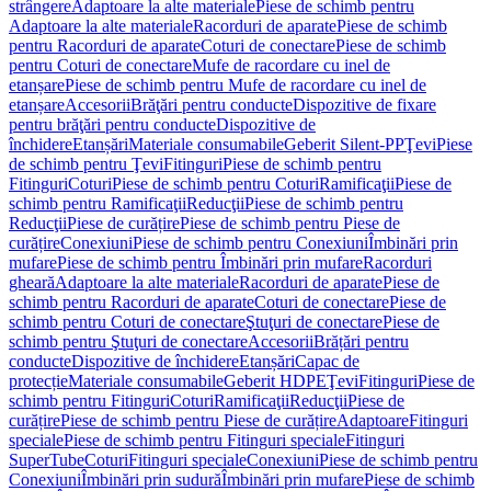
strângere
Adaptoare la alte materiale
Piese de schimb pentru
Adaptoare la alte materiale
Racorduri de aparate
Piese de schimb
pentru Racorduri de aparate
Coturi de conectare
Piese de schimb
pentru Coturi de conectare
Mufe de racordare cu inel de
etanșare
Piese de schimb pentru Mufe de racordare cu inel de
etanșare
Accesorii
Brăţări pentru conducte
Dispozitive de fixare
pentru brăţări pentru conducte
Dispozitive de
închidere
Etanșări
Materiale consumabile
Geberit Silent-PP
Ţevi
Piese
de schimb pentru Ţevi
Fitinguri
Piese de schimb pentru
Fitinguri
Coturi
Piese de schimb pentru Coturi
Ramificaţii
Piese de
schimb pentru Ramificaţii
Reducţii
Piese de schimb pentru
Reducţii
Piese de curățire
Piese de schimb pentru Piese de
curățire
Conexiuni
Piese de schimb pentru Conexiuni
Îmbinări prin
mufare
Piese de schimb pentru Îmbinări prin mufare
Racorduri
gheară
Adaptoare la alte materiale
Racorduri de aparate
Piese de
schimb pentru Racorduri de aparate
Coturi de conectare
Piese de
schimb pentru Coturi de conectare
Ştuţuri de conectare
Piese de
schimb pentru Ştuţuri de conectare
Accesorii
Brățări pentru
conducte
Dispozitive de închidere
Etanșări
Capac de
protecție
Materiale consumabile
Geberit HDPE
Ţevi
Fitinguri
Piese de
schimb pentru Fitinguri
Coturi
Ramificaţii
Reducţii
Piese de
curățire
Piese de schimb pentru Piese de curățire
Adaptoare
Fitinguri
speciale
Piese de schimb pentru Fitinguri speciale
Fitinguri
SuperTube
Coturi
Fitinguri speciale
Conexiuni
Piese de schimb pentru
Conexiuni
Îmbinări prin sudură
Îmbinări prin mufare
Piese de schimb