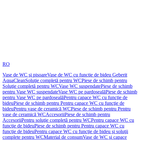
RO
Vase de WC şi pisoare
Vase de WC cu funcţie de bideu Geberit
AquaClean
Soluţie completă pentru WC
Piese de schimb pentru
Soluţie completă pentru WC
Vase WC suspendate
Piese de schimb
pentru Vase WC suspendate
Vase WC pe pardoseală
Piese de schimb
pentru Vase WC pe pardoseală
Pentru capace WC cu funcţie de
bideu
Piese de schimb pentru Pentru capace WC cu funcţie de
bideu
Pentru vase de ceramică WC
Piese de schimb pentru Pentru
vase de ceramică WC
Accesorii
Piese de schimb pentru
Accesorii
Pentru soluţie completă pentru WC
Pentru capace WC cu
funcţie de bideu
Piese de schimb pentru Pentru capace WC cu
funcţie de bideu
Pentru capace WC cu funcţie de bideu şi soluţii
complete pentru WC
Material de consum
Vase de WC şi capace