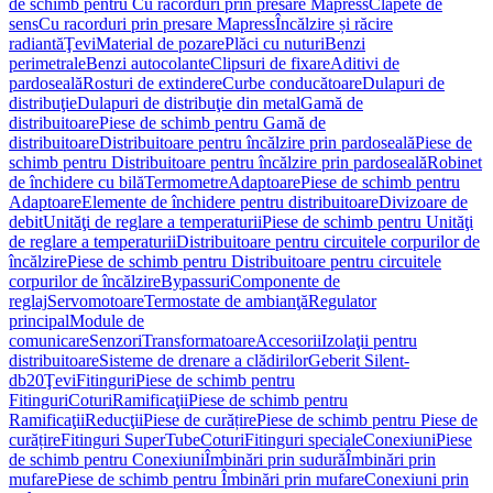
de schimb pentru Cu racorduri prin presare Mapress
Clapete de
sens
Cu racorduri prin presare Mapress
Încălzire și răcire
radiantă
Ţevi
Material de pozare
Plăci cu nuturi
Benzi
perimetrale
Benzi autocolante
Clipsuri de fixare
Aditivi de
pardoseală
Rosturi de extindere
Curbe conducătoare
Dulapuri de
distribuţie
Dulapuri de distribuţie din metal
Gamă de
distribuitoare
Piese de schimb pentru Gamă de
distribuitoare
Distribuitoare pentru încălzire prin pardoseală
Piese de
schimb pentru Distribuitoare pentru încălzire prin pardoseală
Robinet
de închidere cu bilă
Termometre
Adaptoare
Piese de schimb pentru
Adaptoare
Elemente de închidere pentru distribuitoare
Divizoare de
debit
Unităţi de reglare a temperaturii
Piese de schimb pentru Unităţi
de reglare a temperaturii
Distribuitoare pentru circuitele corpurilor de
încălzire
Piese de schimb pentru Distribuitoare pentru circuitele
corpurilor de încălzire
Bypassuri
Componente de
reglaj
Servomotoare
Termostate de ambianţă
Regulator
principal
Module de
comunicare
Senzori
Transformatoare
Accesorii
Izolaţii pentru
distribuitoare
Sisteme de drenare a clădirilor
Geberit Silent-
db20
Ţevi
Fitinguri
Piese de schimb pentru
Fitinguri
Coturi
Ramificaţii
Piese de schimb pentru
Ramificaţii
Reducţii
Piese de curățire
Piese de schimb pentru Piese de
curățire
Fitinguri SuperTube
Coturi
Fitinguri speciale
Conexiuni
Piese
de schimb pentru Conexiuni
Îmbinări prin sudură
Îmbinări prin
mufare
Piese de schimb pentru Îmbinări prin mufare
Conexiuni prin