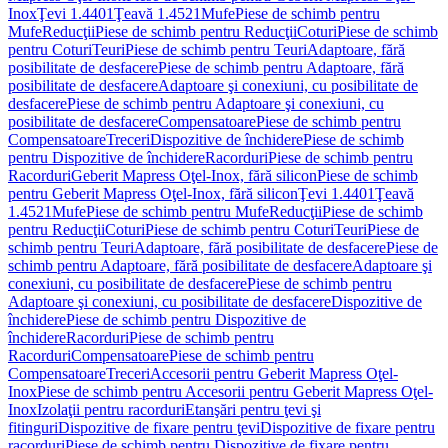
Inox
Ţevi 1.4401
Ţeavă 1.4521
Mufe
Piese de schimb pentru
Mufe
Reducţii
Piese de schimb pentru Reducţii
Coturi
Piese de schimb
pentru Coturi
Teuri
Piese de schimb pentru Teuri
Adaptoare, fără
posibilitate de desfacere
Piese de schimb pentru Adaptoare, fără
posibilitate de desfacere
Adaptoare şi conexiuni, cu posibilitate de
desfacere
Piese de schimb pentru Adaptoare şi conexiuni, cu
posibilitate de desfacere
Compensatoare
Piese de schimb pentru
Compensatoare
Treceri
Dispozitive de închidere
Piese de schimb
pentru Dispozitive de închidere
Racorduri
Piese de schimb pentru
Racorduri
Geberit Mapress Oţel-Inox, fără silicon
Piese de schimb
pentru Geberit Mapress Oţel-Inox, fără silicon
Ţevi 1.4401
Ţeavă
1.4521
Mufe
Piese de schimb pentru Mufe
Reducţii
Piese de schimb
pentru Reducţii
Coturi
Piese de schimb pentru Coturi
Teuri
Piese de
schimb pentru Teuri
Adaptoare, fără posibilitate de desfacere
Piese de
schimb pentru Adaptoare, fără posibilitate de desfacere
Adaptoare şi
conexiuni, cu posibilitate de desfacere
Piese de schimb pentru
Adaptoare şi conexiuni, cu posibilitate de desfacere
Dispozitive de
închidere
Piese de schimb pentru Dispozitive de
închidere
Racorduri
Piese de schimb pentru
Racorduri
Compensatoare
Piese de schimb pentru
Compensatoare
Treceri
Accesorii pentru Geberit Mapress Oţel-
Inox
Piese de schimb pentru Accesorii pentru Geberit Mapress Oţel-
Inox
Izolaţii pentru racorduri
Etanşări pentru ţevi şi
fitinguri
Dispozitive de fixare pentru ţevi
Dispozitive de fixare pentru
racorduri
Piese de schimb pentru Dispozitive de fixare pentru