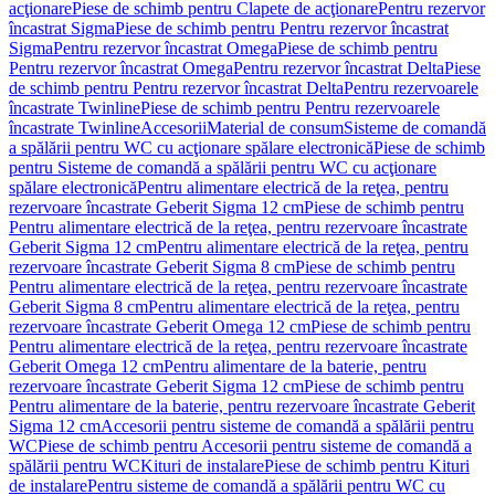
acţionare
Piese de schimb pentru Clapete de acţionare
Pentru rezervor
încastrat Sigma
Piese de schimb pentru Pentru rezervor încastrat
Sigma
Pentru rezervor încastrat Omega
Piese de schimb pentru
Pentru rezervor încastrat Omega
Pentru rezervor încastrat Delta
Piese
de schimb pentru Pentru rezervor încastrat Delta
Pentru rezervoarele
încastrate Twinline
Piese de schimb pentru Pentru rezervoarele
încastrate Twinline
Accesorii
Material de consum
Sisteme de comandă
a spălării pentru WC cu acţionare spălare electronică
Piese de schimb
pentru Sisteme de comandă a spălării pentru WC cu acţionare
spălare electronică
Pentru alimentare electrică de la reţea, pentru
rezervoare încastrate Geberit Sigma 12 cm
Piese de schimb pentru
Pentru alimentare electrică de la reţea, pentru rezervoare încastrate
Geberit Sigma 12 cm
Pentru alimentare electrică de la reţea, pentru
rezervoare încastrate Geberit Sigma 8 cm
Piese de schimb pentru
Pentru alimentare electrică de la reţea, pentru rezervoare încastrate
Geberit Sigma 8 cm
Pentru alimentare electrică de la reţea, pentru
rezervoare încastrate Geberit Omega 12 cm
Piese de schimb pentru
Pentru alimentare electrică de la reţea, pentru rezervoare încastrate
Geberit Omega 12 cm
Pentru alimentare de la baterie, pentru
rezervoare încastrate Geberit Sigma 12 cm
Piese de schimb pentru
Pentru alimentare de la baterie, pentru rezervoare încastrate Geberit
Sigma 12 cm
Accesorii pentru sisteme de comandă a spălării pentru
WC
Piese de schimb pentru Accesorii pentru sisteme de comandă a
spălării pentru WC
Kituri de instalare
Piese de schimb pentru Kituri
de instalare
Pentru sisteme de comandă a spălării pentru WC cu