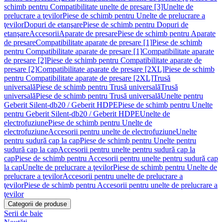
schimb pentru Compatibilitate unelte de presare [3]
Unelte de
prelucrare a ţevilor
Piese de schimb pentru Unelte de prelucrare a
ţevilor
Dopuri de etanşare
Piese de schimb pentru Dopuri de
etanşare
Accesorii
Aparate de presare
Piese de schimb pentru Aparate
de presare
Compatibilitate aparate de presare [1]
Piese de schimb
pentru Compatibilitate aparate de presare [1]
Compatibilitate aparate
de presare [2]
Piese de schimb pentru Compatibilitate aparate de
presare [2]
Compatibilitate aparate de presare [2XL]
Piese de schimb
pentru Compatibilitate aparate de presare [2XL]
Trusă
universală
Piese de schimb pentru Trusă universală
Trusă
universală
Piese de schimb pentru Trusă universală
Unelte pentru
Geberit Silent-db20 / Geberit HDPE
Piese de schimb pentru Unelte
pentru Geberit Silent-db20 / Geberit HDPE
Unelte de
electrofuziune
Piese de schimb pentru Unelte de
electrofuziune
Accesorii pentru unelte de electrofuziune
Unelte
pentru sudură cap la cap
Piese de schimb pentru Unelte pentru
sudură cap la cap
Accesorii pentru unelte pentru sudură cap la
cap
Piese de schimb pentru Accesorii pentru unelte pentru sudură cap
la cap
Unelte de prelucrare a ţevilor
Piese de schimb pentru Unelte de
prelucrare a ţevilor
Accesorii pentru unelte de prelucrare a
ţevilor
Piese de schimb pentru Accesorii pentru unelte de prelucrare a
ţevilor
Categorii de produse
Serii de baie