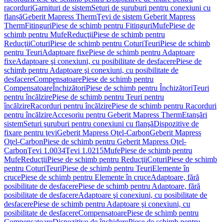
racorduri
Garnituri de sistem
Seturi de șuruburi pentru conexiuni cu
flanșă
Geberit Mapress Therm
Ţevi de sistem Geberit Mapress
Therm
Fitinguri
Piese de schimb pentru Fitinguri
Mufe
Piese de
schimb pentru Mufe
Reducţii
Piese de schimb pentru
Reducţii
Coturi
Piese de schimb pentru Coturi
Teuri
Piese de schimb
pentru Teuri
Adaptoare fixe
Piese de schimb pentru Adaptoare
fixe
Adaptoare şi conexiuni, cu posibilitate de desfacere
Piese de
schimb pentru Adaptoare şi conexiuni, cu posibilitate de
desfacere
Compensatoare
Piese de schimb pentru
Compensatoare
Închizători
Piese de schimb pentru Închizători
Teuri
pentru încălzire
Piese de schimb pentru Teuri pentru
încălzire
Racorduri pentru încălzire
Piese de schimb pentru Racorduri
pentru încălzire
Accesoriu pentru Geberit Mapress Therm
Etanşări
sistem
Seturi şuruburi pentru conexiuni cu flanşă
Dispozitive de
fixare pentru ţevi
Geberit Mapress Oţel-Carbon
Geberit Mapress
Oţel-Carbon
Piese de schimb pentru Geberit Mapress Oţel-
Carbon
Ţevi 1.0034
Ţevi 1.0215
Mufe
Piese de schimb pentru
Mufe
Reducţii
Piese de schimb pentru Reducţii
Coturi
Piese de schimb
pentru Coturi
Teuri
Piese de schimb pentru Teuri
Elemente în
cruce
Piese de schimb pentru Elemente în cruce
Adaptoare, fără
posibilitate de desfacere
Piese de schimb pentru Adaptoare, fără
posibilitate de desfacere
Adaptoare şi conexiuni, cu posibilitate de
desfacere
Piese de schimb pentru Adaptoare şi conexiuni, cu
posibilitate de desfacere
Compensatoare
Piese de schimb pentru
Compensatoare
Dispozitive de închidere
Piese de schimb pentru