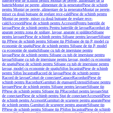
baterie
Piese de schimb pentru Montaj pe perete, alimentare de la
baterie
Montaj pe perete, alimentare de la generator
Piese de schimb
pentru Montaj pe perete, alimentare de la generator
Montaj pe perete,
mixer cu două butoane de reglare rece-cald
Piese de schimb pentru
Montaj pe perete, mixer cu două butoane de reglare rece-
cald
Accesorii
Piese de schimb pentru Accesorii
Pentru bateriile de
lavoar
Piese de schimb pentru Pentru bateriile de lavoar
Racorduri de
aparate pentru zona de spălare, lavoar, aparate şi spălător
Sifoane
pentru lavoare
Piese de schimb pentru Sifoane pentru lavoare
Sifoane
tip P
Piese de schimb pentru Sifoane tip P
Sifoane de tip P, model cu
economie de spaţiu
Piese de schimb pentru Sifoane de tip P, model
cu economie de spaţiu
Sifoane cu tub de imersiune pentru
lavoar
Piese de schimb pentru Sifoane cu tub de imersiune pentru
lavoar
Sifoane cu tub de imersiune pentru lavoar, model cu economie
de spaţiu
Piese de schimb pentru Sifoane cu tub de imersiune pentru
lavoar, model cu economie de spaţiu
Sifon încastrat
Piese de schimb
pentru Sifon încastrat
Racord de lavoar
Piese de schimb pentru
Racord de lavoar
Coturi de conectare
Capace
Racorduri
Piese de
schimb pentru Racorduri
Garnituri de etanşare
Extensii
Sifoane pentru
lavoare
Piese de schimb pentru Sifoane pentru lavoare
Sifoane tip
P
Piese de schimb pentru Sifoane tip P
Racorduri pentru lavoare
Ştuţ
de conectare
Piese de schimb pentru Ştuţ de conectare
Accesorii
Piese
de schimb pentru Accesorii
Garnituri de scurgere pentru aparate
Piese
de schimb pentru Garnituri de scurgere pentru aparate
Sifoane tip
P
Piese de schimb pentru Sifoane tip P
Sifon încastrat
Piese de schimb