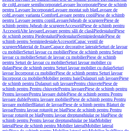
de colţ
Lavoare semiîncorporate
Lavoare încorporate
Piese de schimb
pentru Lavoare încorporate
Lavoare montat sub blat
Lavoare de
colţ
Lavoare varianta Comfort
Lavoare pentru copii
Piese de schimb
pentru Lavoare pentru copii
Lavoare
Jgheab de scurgere
Piese de
schimb pentru Jgheab de scurgere
Accesorii
Piese de schimb pentru
Accesorii
Alte lavoare
Lavoare pentru săli de clasă
Piedestaluri
Piese
de schimb pentru Piedestaluri
Piedestaluri
Semipiedestale
Piese de
schimb pentru Semipiedestale
Accesorii
Capac ventil de
scurgere
Material de fixare
Capace decorative laterale
Seturi de lavoar
cu mobilier
Seturi lavoar cu mobilier
Piese de schimb pentru Seturi
lavoar cu mobilier
Seturi de lavoar cu mobilier
Piese de schimb
pentru Seturi de lavoar cu mobilier
Seturi lavoar mobilier cu
dulap
Piese de schimb pentru Seturi lavoar mobilier cu dulap
Seturi
lavoar încorporat cu mobilier
Piese de schimb pentru Seturi lavoar
încorporat cu mobilier
Mobilier pentru baie
Dulapuri sub lavoare
Piese
de schimb pentru Dulapuri sub lavoare
Pentru chiuvete
Piese de
schimb pentru Pentru chiuvete
Pentru lavoare
Piese de schimb pentru
Pentru lavoare
Pentru lavoare duble
Piese de schimb pentru Pentru
lavoare duble
Pentru lavoare mobilier
Piese de schimb pentru Pentru
lavoare mobilier
Blaturi de lavoar
Piese de schimb pentru Blaturi de
lavoar
Pentru lavoar rotunjit pe blat
Piese de schimb pentru Pentru
lavoar rotunjit pe blat
Pentru lavoar dreptunghiular pe blat
Piese de
schimb pentru Pentru lavoar dreptunghiular pe blat
Mobilier
lateral
Piese de schimb pentru Mobilier lateral
Mobilier lateral
mic
Piese de schimb pentru Mobilier lateral mic
Mobilier înalt
Piese de