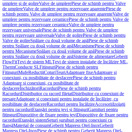
umplere şi de golire
Valve de umplere
Piese de schimb pentru Valve
de umplere
Valve de umplere pentru rezervoare aparente
Piese de
schimb pentru Valve de umplere pentru rezervoare aparente
Valve de
umplere pentru rezervoare ceramice
Piese de schimb pentru Valve de
umplere pentru rezervoare ceramice
Valve de umplere pentru
rezervoare universale
Piese de schimb pentru Valve de umplere
pentru rezervoare universale
Valve de golire
Piese de schimb pentru
Valve de golire
Spălare cu două volume de apă
Piese de schimb
pentru Spălare cu două volume de apă
Mecanisme
Piese de schimb
pentru Mecanisme
Spălare cu două volume de apă
Piese de schimb
pentru Spălare cu două volume de apă
Sisteme de alimentare
Geberit
FlowFit
Ţevi de sistem ML
Ţevi de sistem instalaţie de încălzire ML,
Therm
Conducte SL
Fitinguri
Piese de schimb pentru
Fitinguri
Mufe
Reducţii
Coturi
Teuri
Adaptoare fixe
Adaptoare şi
conexiuni, cu posibilitate de desfacere
Piese de schimb pentru
Adaptoare şi conexiuni, cu posibilitate de
desfacere
Închizători
Racorduri
Piese de schimb pentru
Racorduri
Distribuitor cu racord filetat
Distribuitor cu conexiuni de
presare
Adaptoare şi conexiuni pentru instalaţie de încălzire, cu
posibilitate de desfacere
Racorduri pentru încălzire
Accesorii
Izolații
pentru racorduri
Etanșări pentru țevi și fitinguri
Garnituri pentru
fitinguri
Dispozitive de fixare pentru țevi
Dispozitive de fixare pentru
racorduri
Etanșări sistem
Seturi șuruburi pentru conexiuni cu
flanșă
Material de consum
Geberit Mapress Oţel-Inox
Geberit
Mapress Oţel-Inox
Piese de schimb pentru Geberit Mapress Oţel-