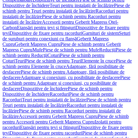
Dispozitive de închidere
Teuri pentru instalaţii de încălzire
Piese de
schimb pentru Teuri pentru instalaţii de încălzire
Racorduri pentru
instalaţii de încălzire
Piese de schimb pentru Racorduri pentru
instalaţii de încălzire
Accesorii pentru Geberit Mapress Oţel-
Carbon
Etanşări pentru ţevi şi fitinguri
Dispozitive de fixare pentru
ţevi
Dispozitive de fixare pentru racorduri
Garnituri de sistem
Seturi
de șuruburi pentru conexiuni cu flanșă
Geberit Mapress
Cupru
Geberit Mapress Cupru
Piese de schimb pentru Geberit
Mapress Cupru
Mufe
Piese de schimb pentru Mufe
Reducţii
Piese de
schimb pentru Reducţii
Coturi
Piese de schimb pentru
Coturi
Teuri
Piese de schimb pentru Teuri
Elemente în cruce
Piese de
schimb pentru Elemente în cruce
Adaptoare, fără posibilitate de
desfacere
Piese de schimb pentru Adaptoare, fără posibilitate de
desfacere
Adaptoare şi conexiuni, cu posibilitate de desfacere
Piese
de schimb pentru Adaptoare şi conexiuni, cu posibilitate de
desfacere
Dispozitive de închidere
Piese de schimb pentru
Dispozitive de închidere
Racorduri
Piese de schimb pentru
Racorduri
Teuri pentru instalaţii de încălzire
Piese de schimb pentru
Teuri pentru instalaţii de încălzire
Racorduri pentru instalaţii de
încălzire
Piese de schimb pentru Racorduri pentru instalaţii de
încălzire
Accesorii pentru Geberit Mapress Cupru
Piese de schimb
pentru Accesorii pentru Geberit Mapress Cupru
Izolaţii pentru
racorduri
Etanşări pentru ţevi şi fitinguri
Dispozitive de fixare pentru
ţevi
Dispozitive de fixare pentru racorduri
Piese de schimb pentru