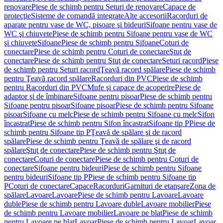
renovare
Piese de schimb pentru Seturi de renovare
Capace de
protecţie
Sisteme de comandă integrate
Alte accesorii
Racorduri de
aparate pentru vase de WC, pisoare şi bideuri
Sifoane pentru vase de
WC şi chiuvete
Piese de schimb pentru Sifoane pentru vase de WC
şi chiuvete
Sifoane
Piese de schimb pentru Sifoane
Coturi de
conectare
Piese de schimb pentru Coturi de conectare
Ştuţ de
conectare
Piese de schimb pentru Ştuţ de conectare
Seturi racord
Piese
de schimb pentru Seturi racord
Ţeavă racord spălare
Piese de schimb
pentru Ţeavă racord spălare
Racorduri din PVC
Piese de schimb
pentru Racorduri din PVC
Mufe şi capace de acoperire
Piese de
adaptor şi de îmbinare
Sifoane pentru pisoar
Piese de schimb pentru
Sifoane pentru pisoar
Sifoane pisoar
Piese de schimb pentru Sifoane
pisoar
Sifoane cu melc
Piese de schimb pentru Sifoane cu melc
Sifon
încastrat
Piese de schimb pentru Sifon încastrat
Sifoane tip P
Piese de
schimb pentru Sifoane tip P
Ţeavă de spălare şi de racord
spălare
Piese de schimb pentru Ţeavă de spălare şi de racord
spălare
Ştuţ de conectare
Piese de schimb pentru Ştuţ de
conectare
Coturi de conectare
Piese de schimb pentru Coturi de
conectare
Sifoane pentru bideuri
Piese de schimb pentru Sifoane
pentru bideuri
Sifoane tip P
Piese de schimb pentru Sifoane tip
P
Coturi de conectare
Capace
Racorduri
Garnituri de etanşare
Zona de
spălare
Lavoare
Lavoare
Piese de schimb pentru Lavoare
Lavoare
duble
Piese de schimb pentru Lavoare duble
Lavoare mobilier
Piese
de schimb pentru Lavoare mobilier
Lavoare pe blat
Piese de schimb
pentru Lavoare pe blat
Lavoar
Piese de schimb pentru Lavoar
Lavoar