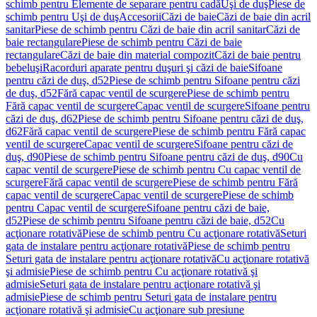
schimb pentru Elemente de separare pentru cadă
Uşi de duş
Piese de
schimb pentru Uşi de duş
Accesorii
Căzi de baie
Căzi de baie din acril
sanitar
Piese de schimb pentru Căzi de baie din acril sanitar
Căzi de
baie rectangulare
Piese de schimb pentru Căzi de baie
rectangulare
Căzi de baie din material compozit
Căzi de baie pentru
bebeluşi
Racorduri aparate pentru duşuri şi căzi de baie
Sifoane
pentru căzi de duş, d52
Piese de schimb pentru Sifoane pentru căzi
de duş, d52
Fără capac ventil de scurgere
Piese de schimb pentru
Fără capac ventil de scurgere
Capac ventil de scurgere
Sifoane pentru
căzi de duş, d62
Piese de schimb pentru Sifoane pentru căzi de duş,
d62
Fără capac ventil de scurgere
Piese de schimb pentru Fără capac
ventil de scurgere
Capac ventil de scurgere
Sifoane pentru căzi de
duş, d90
Piese de schimb pentru Sifoane pentru căzi de duş, d90
Cu
capac ventil de scurgere
Piese de schimb pentru Cu capac ventil de
scurgere
Fără capac ventil de scurgere
Piese de schimb pentru Fără
capac ventil de scurgere
Capac ventil de scurgere
Piese de schimb
pentru Capac ventil de scurgere
Sifoane pentru căzi de baie,
d52
Piese de schimb pentru Sifoane pentru căzi de baie, d52
Cu
acţionare rotativă
Piese de schimb pentru Cu acţionare rotativă
Seturi
gata de instalare pentru acţionare rotativă
Piese de schimb pentru
Seturi gata de instalare pentru acţionare rotativă
Cu acţionare rotativă
şi admisie
Piese de schimb pentru Cu acţionare rotativă şi
admisie
Seturi gata de instalare pentru acţionare rotativă şi
admisie
Piese de schimb pentru Seturi gata de instalare pentru
acţionare rotativă şi admisie
Cu acţionare sub presiune