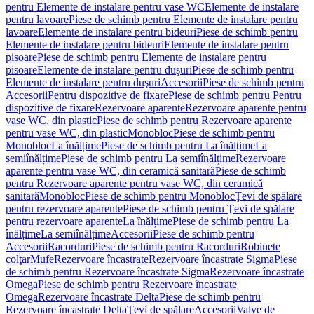
pentru Elemente de instalare pentru vase WC
Elemente de instalare
pentru lavoare
Piese de schimb pentru Elemente de instalare pentru
lavoare
Elemente de instalare pentru bideuri
Piese de schimb pentru
Elemente de instalare pentru bideuri
Elemente de instalare pentru
pisoare
Piese de schimb pentru Elemente de instalare pentru
pisoare
Elemente de instalare pentru duşuri
Piese de schimb pentru
Elemente de instalare pentru duşuri
Accesorii
Piese de schimb pentru
Accesorii
Pentru dispozitive de fixare
Piese de schimb pentru Pentru
dispozitive de fixare
Rezervoare aparente
Rezervoare aparente pentru
vase WC, din plastic
Piese de schimb pentru Rezervoare aparente
pentru vase WC, din plastic
Monobloc
Piese de schimb pentru
Monobloc
La înălțime
Piese de schimb pentru La înălțime
La
semiînălțime
Piese de schimb pentru La semiînălțime
Rezervoare
aparente pentru vase WC, din ceramică sanitară
Piese de schimb
pentru Rezervoare aparente pentru vase WC, din ceramică
sanitară
Monobloc
Piese de schimb pentru Monobloc
Ţevi de spălare
pentru rezervoare aparente
Piese de schimb pentru Ţevi de spălare
pentru rezervoare aparente
La înălțime
Piese de schimb pentru La
înălțime
La semiînălțime
Accesorii
Piese de schimb pentru
Accesorii
Racorduri
Piese de schimb pentru Racorduri
Robinete
colţar
Mufe
Rezervoare încastrate
Rezervoare încastrate Sigma
Piese
de schimb pentru Rezervoare încastrate Sigma
Rezervoare încastrate
Omega
Piese de schimb pentru Rezervoare încastrate
Omega
Rezervoare încastrate Delta
Piese de schimb pentru
Rezervoare încastrate Delta
Ţevi de spălare
Accesorii
Valve de