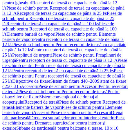
pentru jgheaburi
Receptori de terasă cu capacitate de până la 12
l/s
Piese de schimb pentru Receptori de terasă cu capacitate de până
la 12 l/s
Receptori de terasă cu capacitate de până la 25 l/s
Piese de
schimb pentru Receptori de terasă cu capacitate de până la 25
l/s
Receptori de terasă cu capacitate de până la 100 l/s
Piese de
schimb pentru Receptori de terasă cu capacitate de până la 100
l/s
Elemente barieră de vapori
Piese de schimb pentru Elemente
barieră de vapori
Pentru receptori de terasă cu capacitate de până la
12 l/s
Piese de schimb pentru Pentru receptori de terasă cu capacitate
de până la 12 l/s
Pentru receptori de terasă cu capacitate de până la
25 l/s
Preaplinuri de urgenţă
Piese de schimb pentru Preaplinuri de
urgenţă
Pentru receptori de terasă cu capacitate de până la 12 l/s
Piese
de schimb pentru Pentru receptori de terasă cu capacitate de până la
12 l/s
Pentru receptori de terasă cu capacitate de până la 25 l/s
Piese
de schimb pentru Pentru receptori de terasă cu capacitate de până la
25 l/s
Dispozitive de fixare
Sistem de fixare d40–200
Sistem de fixare
d250–315
Accesorii
Piese de schimb pentru Accesorii
Pentru receptori
de terasă
Piese de schimb pentru Pentru receptori de terasă
Pentru
dispozitive de fixare
Sistem convenţional de drenaj al
acoperişului
Receptori de terasă
Piese de schimb pentru Receptori de
terasă
Elemente barieră de vapori
Piese de schimb pentru Elemente
barieră de vapori
Accesorii
Piese de schimb pentru Accesorii
Drenaj
prin pardoseală
Drenarea suprafeţelor pentru interior şi exterior
Piese
de schimb pentru Drenarea suprafeţelor pentru interior şi
exterior
Sifoane de pardoseală pentru balcoane și terase, 10 x 10