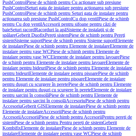
PushControl
Piese de schimb pentru Cu acţionare sub presiune
PushControl
Seturi gata de instalare pentru acţionarea sub presiune
PushControl
Piese de schimb pentru Seturi gata de instalare pentru
acţionarea sub presiune PushControl
Cu dop ventil
Piese de schimb
pentru Cu dop ventil
Accesorii pentru sifoane pentru căzi de
baie
Seturi racord
Racorduri la apă
Sisteme de instalaţii şi de
spălare
Geberit Duofix
Pereţi sistem
Piese de schimb pentru Pereţi
sistem
Sisteme suport
Piese de schimb pentru Sisteme suport
Elemente
de instalare
Piese de schimb pentru Elemente de instalare
Elemente de
instalare pentru vase WC
Piese de schimb pentru Elemente de
instalare pentru vase WC
Elemente de instalare pentru lavoare
Piese
de schimb pentru Elemente de instalare pentru lavoare
Elemente de
instalare pentru bideuri
Piese de schimb pentru Elemente de instalare
pentru bideuri
Elemente de instalare pentru pisoare
Piese de schimb
pentru Elemente de instalare pentru pisoare
Elemente de instalare
pentru duşuri cu scurgere în perete
Piese de schimb pentru Elemente
de instalare pentru duşuri cu scurgere în perete
Elemente de instalare
pentru sarcini în consolă
Piese de schimb pentru Elemente de
instalare pentru sarcini în consolă
Accesoriu
Piese de schimb pentru
Accesoriu
Geberit GIS
Elemente de instalare
Piese de schimb pentru
Elemente de instalare
Accesorii
Piese de schimb pentru
Accesorii
Accesorii
Piese de schimb pentru Accesorii
Pentru pereţi de
sistem
Piese de schimb pentru Pentru pereţi de sistem
Geberit
Kombifix
Elemente de instalare
Piese de schimb pentru Elemente de
instalare
Elemente de instalare pentru vase WC
Piese de schimb