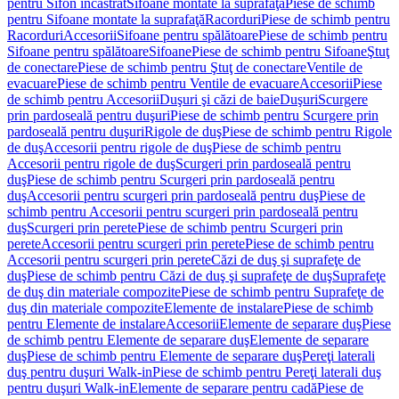
pentru Sifon încastrat
Sifoane montate la suprafaţă
Piese de schimb
pentru Sifoane montate la suprafaţă
Racorduri
Piese de schimb pentru
Racorduri
Accesorii
Sifoane pentru spălătoare
Piese de schimb pentru
Sifoane pentru spălătoare
Sifoane
Piese de schimb pentru Sifoane
Ştuţ
de conectare
Piese de schimb pentru Ştuţ de conectare
Ventile de
evacuare
Piese de schimb pentru Ventile de evacuare
Accesorii
Piese
de schimb pentru Accesorii
Duşuri şi căzi de baie
Duşuri
Scurgere
prin pardoseală pentru duşuri
Piese de schimb pentru Scurgere prin
pardoseală pentru duşuri
Rigole de duş
Piese de schimb pentru Rigole
de duş
Accesorii pentru rigole de duş
Piese de schimb pentru
Accesorii pentru rigole de duş
Scurgeri prin pardoseală pentru
duş
Piese de schimb pentru Scurgeri prin pardoseală pentru
duş
Accesorii pentru scurgeri prin pardoseală pentru duş
Piese de
schimb pentru Accesorii pentru scurgeri prin pardoseală pentru
duş
Scurgeri prin perete
Piese de schimb pentru Scurgeri prin
perete
Accesorii pentru scurgeri prin perete
Piese de schimb pentru
Accesorii pentru scurgeri prin perete
Căzi de duş şi suprafeţe de
duş
Piese de schimb pentru Căzi de duş şi suprafeţe de duş
Suprafeţe
de duş din materiale compozite
Piese de schimb pentru Suprafeţe de
duş din materiale compozite
Elemente de instalare
Piese de schimb
pentru Elemente de instalare
Accesorii
Elemente de separare duş
Piese
de schimb pentru Elemente de separare duş
Elemente de separare
duş
Piese de schimb pentru Elemente de separare duş
Pereţi laterali
duş pentru duşuri Walk-in
Piese de schimb pentru Pereţi laterali duş
pentru duşuri Walk-in
Elemente de separare pentru cadă
Piese de