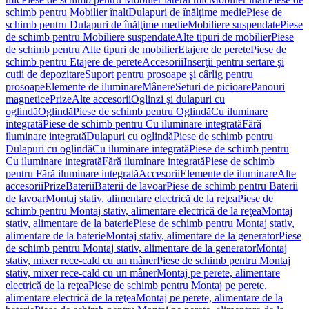
schimb pentru Mobilier înalt
Dulapuri de înălţime medie
Piese de
schimb pentru Dulapuri de înălţime medie
Mobiliere suspendate
Piese
de schimb pentru Mobiliere suspendate
Alte tipuri de mobilier
Piese
de schimb pentru Alte tipuri de mobilier
Etajere de perete
Piese de
schimb pentru Etajere de perete
Accesorii
Inserţii pentru sertare şi
cutii de depozitare
Suport pentru prosoape şi cârlig pentru
prosoape
Elemente de iluminare
Mânere
Seturi de picioare
Panouri
magnetice
Prize
Alte accesorii
Oglinzi şi dulapuri cu
oglindă
Oglindă
Piese de schimb pentru Oglindă
Cu iluminare
integrată
Piese de schimb pentru Cu iluminare integrată
Fără
iluminare integrată
Dulapuri cu oglindă
Piese de schimb pentru
Dulapuri cu oglindă
Cu iluminare integrată
Piese de schimb pentru
Cu iluminare integrată
Fără iluminare integrată
Piese de schimb
pentru Fără iluminare integrată
Accesorii
Elemente de iluminare
Alte
accesorii
Prize
Baterii
Baterii de lavoar
Piese de schimb pentru Baterii
de lavoar
Montaj stativ, alimentare electrică de la reţea
Piese de
schimb pentru Montaj stativ, alimentare electrică de la reţea
Montaj
stativ, alimentare de la baterie
Piese de schimb pentru Montaj stativ,
alimentare de la baterie
Montaj stativ, alimentare de la generator
Piese
de schimb pentru Montaj stativ, alimentare de la generator
Montaj
stativ, mixer rece-cald cu un mâner
Piese de schimb pentru Montaj
stativ, mixer rece-cald cu un mâner
Montaj pe perete, alimentare
electrică de la reţea
Piese de schimb pentru Montaj pe perete,
alimentare electrică de la reţea
Montaj pe perete, alimentare de la