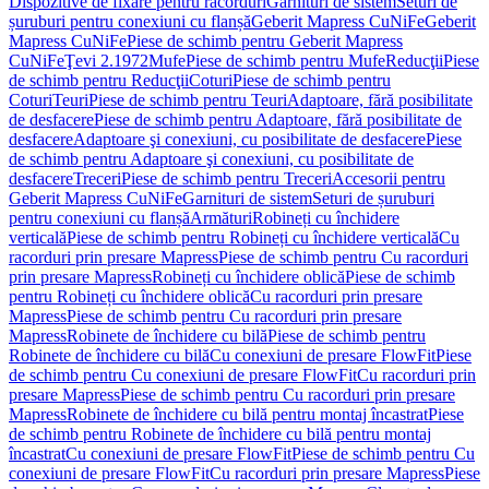
Dispozitive de fixare pentru racorduri
Garnituri de sistem
Seturi de
șuruburi pentru conexiuni cu flanșă
Geberit Mapress CuNiFe
Geberit
Mapress CuNiFe
Piese de schimb pentru Geberit Mapress
CuNiFe
Ţevi 2.1972
Mufe
Piese de schimb pentru Mufe
Reducţii
Piese
de schimb pentru Reducţii
Coturi
Piese de schimb pentru
Coturi
Teuri
Piese de schimb pentru Teuri
Adaptoare, fără posibilitate
de desfacere
Piese de schimb pentru Adaptoare, fără posibilitate de
desfacere
Adaptoare şi conexiuni, cu posibilitate de desfacere
Piese
de schimb pentru Adaptoare şi conexiuni, cu posibilitate de
desfacere
Treceri
Piese de schimb pentru Treceri
Accesorii pentru
Geberit Mapress CuNiFe
Garnituri de sistem
Seturi de șuruburi
pentru conexiuni cu flanșă
Armături
Robineți cu închidere
verticală
Piese de schimb pentru Robineți cu închidere verticală
Cu
racorduri prin presare Mapress
Piese de schimb pentru Cu racorduri
prin presare Mapress
Robineți cu închidere oblică
Piese de schimb
pentru Robineți cu închidere oblică
Cu racorduri prin presare
Mapress
Piese de schimb pentru Cu racorduri prin presare
Mapress
Robinete de închidere cu bilă
Piese de schimb pentru
Robinete de închidere cu bilă
Cu conexiuni de presare FlowFit
Piese
de schimb pentru Cu conexiuni de presare FlowFit
Cu racorduri prin
presare Mapress
Piese de schimb pentru Cu racorduri prin presare
Mapress
Robinete de închidere cu bilă pentru montaj încastrat
Piese
de schimb pentru Robinete de închidere cu bilă pentru montaj
încastrat
Cu conexiuni de presare FlowFit
Piese de schimb pentru Cu
conexiuni de presare FlowFit
Cu racorduri prin presare Mapress
Piese