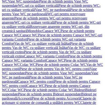
WC
Vase WC suspendate
Piese de schimb pentru Vase WC
suspendate
WC-uri cu spălare verticală
Piese de schimb pentru WC-
uri cu spălare verticală
Vase WC pe pardoseală
Piese de schimb
pentru Vase WC pe pardoseală
WC-uri pentru rezervoare
aparente
Piese de schimb pentru WC-uri pentru rezervoare
aparente
WC-uri cu spălare verticală
Piese de schimb pentru WC-uri
cu spălare verticală
Rezervoare aparente pentru WC-uri, din
ceramică sanitară
Monobloc
Capace WC
Piese de schimb pentru
Capace WC
Capace WC
Piese de schimb pentru Capace WC
WC-uri
varianta Comfort
Piese de schimb pentru WC-uri varianta
Comfort
Vas de WC cu spălare verticală înălţat
Piese de schimb
pentru Vas de WC cu spălare verticală înălţat
Vas de WC cu spălare
verticală extins
Piese de schimb pentru Vas de WC cu spălare
verticală extins
Capace WC varianta Comfort
Piese de schimb pentru
Capace WC varianta Comfort
Capace WC
Piese de schimb pentru
Capace WC
Colac WC
Piese de schimb pentru Colac WC
Vas de WC
pentru copii
Piese de schimb pentru Vas de WC pentru copii
Vase
WC suspendate
Piese de schimb pentru Vase WC suspendate
Vase
WC pe pardoseală
Piese de schimb pentru Vase WC pe
pardoseală
Capace WC pentru copii
Piese de schimb pentru Capace
WC pentru copii
Capace WC
Piese de schimb pentru Capace
WC
Colac WC
Piese de schimb pentru Colac WC
Bideuri
Bideuri
suspendate
Piese de schimb pentru Bideuri suspendate
Bideuri pe
pardoseală
Accesorii
Piese de schimb pentru Accesorii
Clapete de
acţionare şi sisteme de comandă a spălării pentru WC
Clapete de