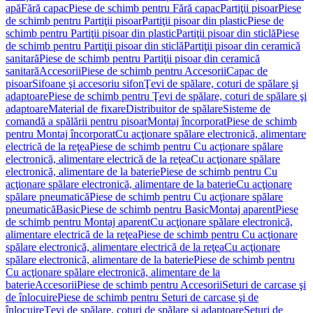
apă
Fără capac
Piese de schimb pentru Fără capac
Partiţii pisoar
Piese
de schimb pentru Partiţii pisoar
Partiţii pisoar din plastic
Piese de
schimb pentru Partiţii pisoar din plastic
Partiţii pisoar din sticlă
Piese
de schimb pentru Partiţii pisoar din sticlă
Partiţii pisoar din ceramică
sanitară
Piese de schimb pentru Partiţii pisoar din ceramică
sanitară
Accesorii
Piese de schimb pentru Accesorii
Capac de
pisoar
Sifoane şi accesoriu sifon
Ţevi de spălare, coturi de spălare şi
adaptoare
Piese de schimb pentru Ţevi de spălare, coturi de spălare şi
adaptoare
Material de fixare
Distribuitor de spălare
Sisteme de
comandă a spălării pentru pisoar
Montaj încorporat
Piese de schimb
pentru Montaj încorporat
Cu acţionare spălare electronică, alimentare
electrică de la reţea
Piese de schimb pentru Cu acţionare spălare
electronică, alimentare electrică de la reţea
Cu acţionare spălare
electronică, alimentare de la baterie
Piese de schimb pentru Cu
acţionare spălare electronică, alimentare de la baterie
Cu acţionare
spălare pneumatică
Piese de schimb pentru Cu acţionare spălare
pneumatică
Basic
Piese de schimb pentru Basic
Montaj aparent
Piese
de schimb pentru Montaj aparent
Cu acţionare spălare electronică,
alimentare electrică de la reţea
Piese de schimb pentru Cu acţionare
spălare electronică, alimentare electrică de la reţea
Cu acţionare
spălare electronică, alimentare de la baterie
Piese de schimb pentru
Cu acţionare spălare electronică, alimentare de la
baterie
Accesorii
Piese de schimb pentru Accesorii
Seturi de carcase şi
de înlocuire
Piese de schimb pentru Seturi de carcase şi de
înlocuire
Ţevi de spălare, coturi de spălare şi adaptoare
Seturi de