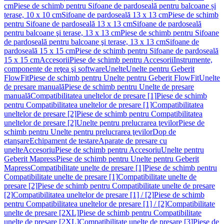
cm
Piese de schimb pentru Sifoane de pardoseală pentru balcoane și
terase, 10 x 10 cm
Sifoane de pardoseală 13 x 13 cm
Piese de schimb
pentru Sifoane de pardoseală 13 x 13 cm
Sifoane de pardoseală
pentru balcoane şi terase, 13 x 13 cm
Piese de schimb pentru Sifoane
de pardoseală pentru balcoane şi terase, 13 x 13 cm
Sifoane de
pardoseală 15 x 15 cm
Piese de schimb pentru Sifoane de pardoseală
15 x 15 cm
Accesorii
Piese de schimb pentru Accesorii
Instrumente,
componente de reţea şi software
Unelte
Unelte pentru Geberit
FlowFit
Piese de schimb pentru Unelte pentru Geberit FlowFit
Unelte
de presare manuală
Piese de schimb pentru Unelte de presare
manuală
Compatibilitatea uneltelor de presare [1]
Piese de schimb
pentru Compatibilitatea uneltelor de presare [1]
Compatibilitatea
uneltelor de presare [2]
Piese de schimb pentru Compatibilitatea
uneltelor de presare [2]
Unelte pentru prelucrarea ţevilor
Piese de
schimb pentru Unelte pentru prelucrarea ţevilor
Dop de
etanşare
Echipament de testare
Aparate de presare cu
unelte
Accesoriu
Piese de schimb pentru Accesoriu
Unelte pentru
Geberit Mapress
Piese de schimb pentru Unelte pentru Geberit
Mapress
Compatibilitate unelte de presare [1]
Piese de schimb pentru
Compatibilitate unelte de presare [1]
Compatibilitate unelte de
presare [2]
Piese de schimb pentru Compatibilitate unelte de presare
[2]
Compatibilitatea uneltelor de presare [1] / [2]
Piese de schimb
pentru Compatibilitatea uneltelor de presare [1] / [2]
Compatibilitate
unelte de presare [2XL]
Piese de schimb pentru Compatibilitate
unelte de presare [2XL]
Compatibilitate unelte de presare [3]
Piese de