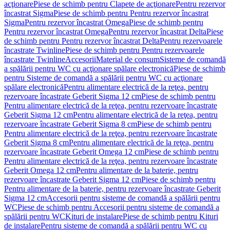
acţionare
Piese de schimb pentru Clapete de acţionare
Pentru rezervor
încastrat Sigma
Piese de schimb pentru Pentru rezervor încastrat
Sigma
Pentru rezervor încastrat Omega
Piese de schimb pentru
Pentru rezervor încastrat Omega
Pentru rezervor încastrat Delta
Piese
de schimb pentru Pentru rezervor încastrat Delta
Pentru rezervoarele
încastrate Twinline
Piese de schimb pentru Pentru rezervoarele
încastrate Twinline
Accesorii
Material de consum
Sisteme de comandă
a spălării pentru WC cu acţionare spălare electronică
Piese de schimb
pentru Sisteme de comandă a spălării pentru WC cu acţionare
spălare electronică
Pentru alimentare electrică de la reţea, pentru
rezervoare încastrate Geberit Sigma 12 cm
Piese de schimb pentru
Pentru alimentare electrică de la reţea, pentru rezervoare încastrate
Geberit Sigma 12 cm
Pentru alimentare electrică de la reţea, pentru
rezervoare încastrate Geberit Sigma 8 cm
Piese de schimb pentru
Pentru alimentare electrică de la reţea, pentru rezervoare încastrate
Geberit Sigma 8 cm
Pentru alimentare electrică de la reţea, pentru
rezervoare încastrate Geberit Omega 12 cm
Piese de schimb pentru
Pentru alimentare electrică de la reţea, pentru rezervoare încastrate
Geberit Omega 12 cm
Pentru alimentare de la baterie, pentru
rezervoare încastrate Geberit Sigma 12 cm
Piese de schimb pentru
Pentru alimentare de la baterie, pentru rezervoare încastrate Geberit
Sigma 12 cm
Accesorii pentru sisteme de comandă a spălării pentru
WC
Piese de schimb pentru Accesorii pentru sisteme de comandă a
spălării pentru WC
Kituri de instalare
Piese de schimb pentru Kituri
de instalare
Pentru sisteme de comandă a spălării pentru WC cu