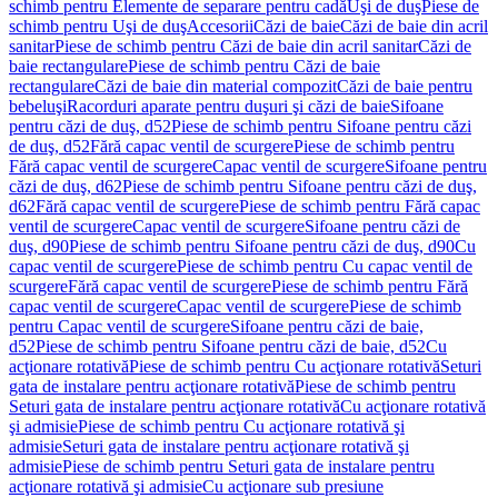
schimb pentru Elemente de separare pentru cadă
Uşi de duş
Piese de
schimb pentru Uşi de duş
Accesorii
Căzi de baie
Căzi de baie din acril
sanitar
Piese de schimb pentru Căzi de baie din acril sanitar
Căzi de
baie rectangulare
Piese de schimb pentru Căzi de baie
rectangulare
Căzi de baie din material compozit
Căzi de baie pentru
bebeluşi
Racorduri aparate pentru duşuri şi căzi de baie
Sifoane
pentru căzi de duş, d52
Piese de schimb pentru Sifoane pentru căzi
de duş, d52
Fără capac ventil de scurgere
Piese de schimb pentru
Fără capac ventil de scurgere
Capac ventil de scurgere
Sifoane pentru
căzi de duş, d62
Piese de schimb pentru Sifoane pentru căzi de duş,
d62
Fără capac ventil de scurgere
Piese de schimb pentru Fără capac
ventil de scurgere
Capac ventil de scurgere
Sifoane pentru căzi de
duş, d90
Piese de schimb pentru Sifoane pentru căzi de duş, d90
Cu
capac ventil de scurgere
Piese de schimb pentru Cu capac ventil de
scurgere
Fără capac ventil de scurgere
Piese de schimb pentru Fără
capac ventil de scurgere
Capac ventil de scurgere
Piese de schimb
pentru Capac ventil de scurgere
Sifoane pentru căzi de baie,
d52
Piese de schimb pentru Sifoane pentru căzi de baie, d52
Cu
acţionare rotativă
Piese de schimb pentru Cu acţionare rotativă
Seturi
gata de instalare pentru acţionare rotativă
Piese de schimb pentru
Seturi gata de instalare pentru acţionare rotativă
Cu acţionare rotativă
şi admisie
Piese de schimb pentru Cu acţionare rotativă şi
admisie
Seturi gata de instalare pentru acţionare rotativă şi
admisie
Piese de schimb pentru Seturi gata de instalare pentru
acţionare rotativă şi admisie
Cu acţionare sub presiune