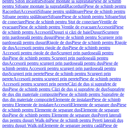
pentru Sifon încastrat
Sifoane montate la suprafaţă
Piese de schimb
pentru Sifoane montate la suprafaţă
Racorduri
Piese de schimb pentru
Racorduri
Accesorii
Sifoane pentru spălătoare
Piese de schimb pentru
Sifoane pentru spălătoare
Sifoane
Piese de schimb pentru Sifoane
Ştuţ
de conectare
Piese de schimb pentru Ştuţ de conectare
Ventile de
evacuare
Piese de schimb pentru Ventile de evacuare
Accesorii
Piese
de schimb pentru Accesorii
Duşuri şi căzi de baie
Duşuri
Scurgere
prin pardoseală pentru duşuri
Piese de schimb pentru Scurgere prin
pardoseală pentru duşuri
Rigole de duş
Piese de schimb pentru Rigole
de duş
Accesorii pentru rigole de duş
Piese de schimb pentru
Accesorii pentru rigole de duş
Scurgeri prin pardoseală pentru
duş
Piese de schimb pentru Scurgeri prin pardoseală pentru
duş
Accesorii pentru scurgeri prin pardoseală pentru duş
Piese de
schimb pentru Accesorii pentru scurgeri prin pardoseală pentru
duş
Scurgeri prin perete
Piese de schimb pentru Scurgeri prin
perete
Accesorii pentru scurgeri prin perete
Piese de schimb pentru
Accesorii pentru scurgeri prin perete
Căzi de duş şi suprafeţe de
duş
Piese de schimb pentru Căzi de duş şi suprafeţe de duş
Suprafeţe
de duş din materiale compozite
Piese de schimb pentru Suprafeţe de
duş din materiale compozite
Elemente de instalare
Piese de schimb
pentru Elemente de instalare
Accesorii
Elemente de separare duş
Piese
de schimb pentru Elemente de separare duş
Elemente de separare
duş
Piese de schimb pentru Elemente de separare duş
Pereţi laterali
duş pentru duşuri Walk-in
Piese de schimb pentru Pereţi laterali duş
pentru duşuri Walk-in
Elemente de separare pentru cadă
Piese de