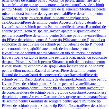
baterie
Piese de schimb pentru Montaj pe perete, alimentare de la
baterie
Montaj pe perete, alimentare de la generator
Piese de schimb
pentru Montaj pe perete, alimentare de la generator
Montaj pe perete,
mixer cu două butoane de reglare rece-cald
Piese de schimb pentru
Montaj pe perete, mixer cu două butoane de reglare rece-
cald
Accesorii
Piese de schimb pentru Accesorii
Pentru bateriile de
lavoar
Piese de schimb pentru Pentru bateriile de lavoar
Racorduri de
aparate pentru zona de spălare, lavoar, aparate şi spălător
Sifoane
pentru lavoare
Piese de schimb pentru Sifoane pentru lavoare
Sifoane
tip P
Piese de schimb pentru Sifoane tip P
Sifoane de tip P, model cu
economie de spaţiu
Piese de schimb pentru Sifoane de tip P, model
cu economie de spaţiu
Sifoane cu tub de imersiune pentru
lavoar
Piese de schimb pentru Sifoane cu tub de imersiune pentru
lavoar
Sifoane cu tub de imersiune pentru lavoar, model cu economie
de spaţiu
Piese de schimb pentru Sifoane cu tub de imersiune pentru
lavoar, model cu economie de spaţiu
Sifon încastrat
Piese de schimb
pentru Sifon încastrat
Racord de lavoar
Piese de schimb pentru
Racord de lavoar
Coturi de conectare
Capace
Racorduri
Piese de
schimb pentru Racorduri
Garnituri de etanşare
Extensii
Sifoane pentru
lavoare
Piese de schimb pentru Sifoane pentru lavoare
Sifoane tip
P
Piese de schimb pentru Sifoane tip P
Racorduri pentru lavoare
Ştuţ
de conectare
Piese de schimb pentru Ştuţ de conectare
Accesorii
Piese
de schimb pentru Accesorii
Garnituri de scurgere pentru aparate
Piese
de schimb pentru Garnituri de scurgere pentru aparate
Sifoane tip
P
Piese de schimb pentru Sifoane tip P
Sifon încastrat
Piese de schimb