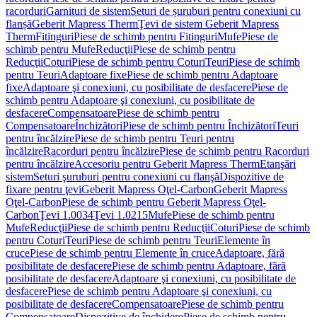
racorduri
Garnituri de sistem
Seturi de șuruburi pentru conexiuni cu
flanșă
Geberit Mapress Therm
Ţevi de sistem Geberit Mapress
Therm
Fitinguri
Piese de schimb pentru Fitinguri
Mufe
Piese de
schimb pentru Mufe
Reducţii
Piese de schimb pentru
Reducţii
Coturi
Piese de schimb pentru Coturi
Teuri
Piese de schimb
pentru Teuri
Adaptoare fixe
Piese de schimb pentru Adaptoare
fixe
Adaptoare şi conexiuni, cu posibilitate de desfacere
Piese de
schimb pentru Adaptoare şi conexiuni, cu posibilitate de
desfacere
Compensatoare
Piese de schimb pentru
Compensatoare
Închizători
Piese de schimb pentru Închizători
Teuri
pentru încălzire
Piese de schimb pentru Teuri pentru
încălzire
Racorduri pentru încălzire
Piese de schimb pentru Racorduri
pentru încălzire
Accesoriu pentru Geberit Mapress Therm
Etanşări
sistem
Seturi şuruburi pentru conexiuni cu flanşă
Dispozitive de
fixare pentru ţevi
Geberit Mapress Oţel-Carbon
Geberit Mapress
Oţel-Carbon
Piese de schimb pentru Geberit Mapress Oţel-
Carbon
Ţevi 1.0034
Ţevi 1.0215
Mufe
Piese de schimb pentru
Mufe
Reducţii
Piese de schimb pentru Reducţii
Coturi
Piese de schimb
pentru Coturi
Teuri
Piese de schimb pentru Teuri
Elemente în
cruce
Piese de schimb pentru Elemente în cruce
Adaptoare, fără
posibilitate de desfacere
Piese de schimb pentru Adaptoare, fără
posibilitate de desfacere
Adaptoare şi conexiuni, cu posibilitate de
desfacere
Piese de schimb pentru Adaptoare şi conexiuni, cu
posibilitate de desfacere
Compensatoare
Piese de schimb pentru
Compensatoare
Dispozitive de închidere
Piese de schimb pentru