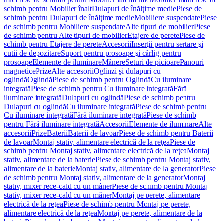
schimb pentru Mobilier înalt
Dulapuri de înălţime medie
Piese de
schimb pentru Dulapuri de înălţime medie
Mobiliere suspendate
Piese
de schimb pentru Mobiliere suspendate
Alte tipuri de mobilier
Piese
de schimb pentru Alte tipuri de mobilier
Etajere de perete
Piese de
schimb pentru Etajere de perete
Accesorii
Inserţii pentru sertare şi
cutii de depozitare
Suport pentru prosoape şi cârlig pentru
prosoape
Elemente de iluminare
Mânere
Seturi de picioare
Panouri
magnetice
Prize
Alte accesorii
Oglinzi şi dulapuri cu
oglindă
Oglindă
Piese de schimb pentru Oglindă
Cu iluminare
integrată
Piese de schimb pentru Cu iluminare integrată
Fără
iluminare integrată
Dulapuri cu oglindă
Piese de schimb pentru
Dulapuri cu oglindă
Cu iluminare integrată
Piese de schimb pentru
Cu iluminare integrată
Fără iluminare integrată
Piese de schimb
pentru Fără iluminare integrată
Accesorii
Elemente de iluminare
Alte
accesorii
Prize
Baterii
Baterii de lavoar
Piese de schimb pentru Baterii
de lavoar
Montaj stativ, alimentare electrică de la reţea
Piese de
schimb pentru Montaj stativ, alimentare electrică de la reţea
Montaj
stativ, alimentare de la baterie
Piese de schimb pentru Montaj stativ,
alimentare de la baterie
Montaj stativ, alimentare de la generator
Piese
de schimb pentru Montaj stativ, alimentare de la generator
Montaj
stativ, mixer rece-cald cu un mâner
Piese de schimb pentru Montaj
stativ, mixer rece-cald cu un mâner
Montaj pe perete, alimentare
electrică de la reţea
Piese de schimb pentru Montaj pe perete,
alimentare electrică de la reţea
Montaj pe perete, alimentare de la