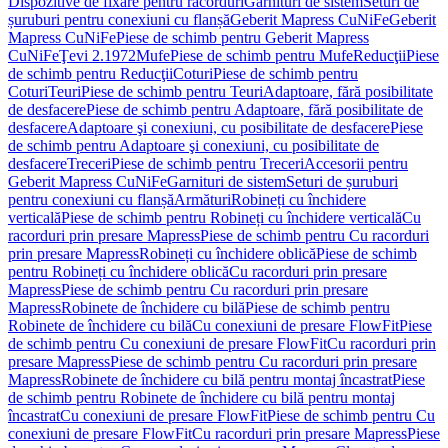
Dispozitive de fixare pentru racorduri
Garnituri de sistem
Seturi de
șuruburi pentru conexiuni cu flanșă
Geberit Mapress CuNiFe
Geberit
Mapress CuNiFe
Piese de schimb pentru Geberit Mapress
CuNiFe
Ţevi 2.1972
Mufe
Piese de schimb pentru Mufe
Reducţii
Piese
de schimb pentru Reducţii
Coturi
Piese de schimb pentru
Coturi
Teuri
Piese de schimb pentru Teuri
Adaptoare, fără posibilitate
de desfacere
Piese de schimb pentru Adaptoare, fără posibilitate de
desfacere
Adaptoare şi conexiuni, cu posibilitate de desfacere
Piese
de schimb pentru Adaptoare şi conexiuni, cu posibilitate de
desfacere
Treceri
Piese de schimb pentru Treceri
Accesorii pentru
Geberit Mapress CuNiFe
Garnituri de sistem
Seturi de șuruburi
pentru conexiuni cu flanșă
Armături
Robineți cu închidere
verticală
Piese de schimb pentru Robineți cu închidere verticală
Cu
racorduri prin presare Mapress
Piese de schimb pentru Cu racorduri
prin presare Mapress
Robineți cu închidere oblică
Piese de schimb
pentru Robineți cu închidere oblică
Cu racorduri prin presare
Mapress
Piese de schimb pentru Cu racorduri prin presare
Mapress
Robinete de închidere cu bilă
Piese de schimb pentru
Robinete de închidere cu bilă
Cu conexiuni de presare FlowFit
Piese
de schimb pentru Cu conexiuni de presare FlowFit
Cu racorduri prin
presare Mapress
Piese de schimb pentru Cu racorduri prin presare
Mapress
Robinete de închidere cu bilă pentru montaj încastrat
Piese
de schimb pentru Robinete de închidere cu bilă pentru montaj
încastrat
Cu conexiuni de presare FlowFit
Piese de schimb pentru Cu
conexiuni de presare FlowFit
Cu racorduri prin presare Mapress
Piese