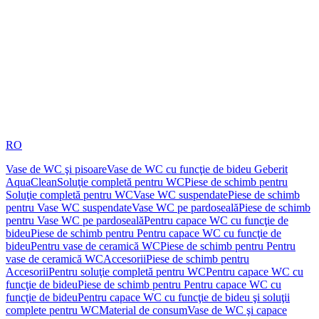
RO
Vase de WC şi pisoare
Vase de WC cu funcţie de bideu Geberit
AquaClean
Soluţie completă pentru WC
Piese de schimb pentru
Soluţie completă pentru WC
Vase WC suspendate
Piese de schimb
pentru Vase WC suspendate
Vase WC pe pardoseală
Piese de schimb
pentru Vase WC pe pardoseală
Pentru capace WC cu funcţie de
bideu
Piese de schimb pentru Pentru capace WC cu funcţie de
bideu
Pentru vase de ceramică WC
Piese de schimb pentru Pentru
vase de ceramică WC
Accesorii
Piese de schimb pentru
Accesorii
Pentru soluţie completă pentru WC
Pentru capace WC cu
funcţie de bideu
Piese de schimb pentru Pentru capace WC cu
funcţie de bideu
Pentru capace WC cu funcţie de bideu şi soluţii
complete pentru WC
Material de consum
Vase de WC şi capace