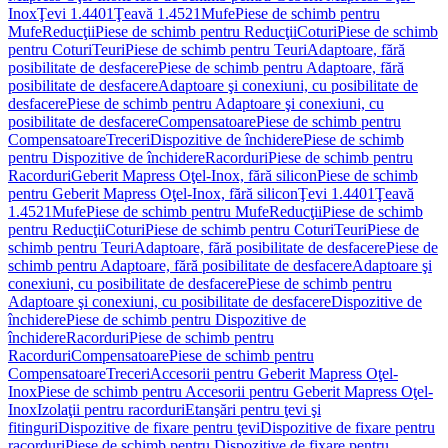
Inox
Ţevi 1.4401
Ţeavă 1.4521
Mufe
Piese de schimb pentru
Mufe
Reducţii
Piese de schimb pentru Reducţii
Coturi
Piese de schimb
pentru Coturi
Teuri
Piese de schimb pentru Teuri
Adaptoare, fără
posibilitate de desfacere
Piese de schimb pentru Adaptoare, fără
posibilitate de desfacere
Adaptoare şi conexiuni, cu posibilitate de
desfacere
Piese de schimb pentru Adaptoare şi conexiuni, cu
posibilitate de desfacere
Compensatoare
Piese de schimb pentru
Compensatoare
Treceri
Dispozitive de închidere
Piese de schimb
pentru Dispozitive de închidere
Racorduri
Piese de schimb pentru
Racorduri
Geberit Mapress Oţel-Inox, fără silicon
Piese de schimb
pentru Geberit Mapress Oţel-Inox, fără silicon
Ţevi 1.4401
Ţeavă
1.4521
Mufe
Piese de schimb pentru Mufe
Reducţii
Piese de schimb
pentru Reducţii
Coturi
Piese de schimb pentru Coturi
Teuri
Piese de
schimb pentru Teuri
Adaptoare, fără posibilitate de desfacere
Piese de
schimb pentru Adaptoare, fără posibilitate de desfacere
Adaptoare şi
conexiuni, cu posibilitate de desfacere
Piese de schimb pentru
Adaptoare şi conexiuni, cu posibilitate de desfacere
Dispozitive de
închidere
Piese de schimb pentru Dispozitive de
închidere
Racorduri
Piese de schimb pentru
Racorduri
Compensatoare
Piese de schimb pentru
Compensatoare
Treceri
Accesorii pentru Geberit Mapress Oţel-
Inox
Piese de schimb pentru Accesorii pentru Geberit Mapress Oţel-
Inox
Izolaţii pentru racorduri
Etanşări pentru ţevi şi
fitinguri
Dispozitive de fixare pentru ţevi
Dispozitive de fixare pentru
racorduri
Piese de schimb pentru Dispozitive de fixare pentru