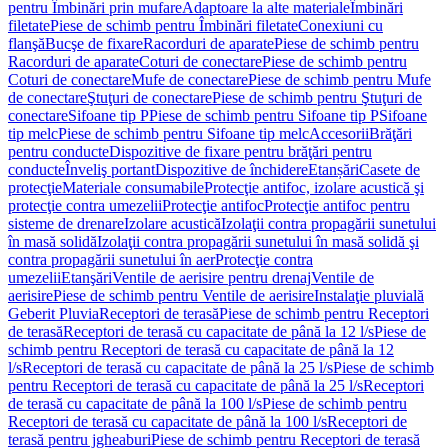
pentru Îmbinări prin mufare
Adaptoare la alte materiale
Îmbinări
filetate
Piese de schimb pentru Îmbinări filetate
Conexiuni cu
flanşă
Bucşe de fixare
Racorduri de aparate
Piese de schimb pentru
Racorduri de aparate
Coturi de conectare
Piese de schimb pentru
Coturi de conectare
Mufe de conectare
Piese de schimb pentru Mufe
de conectare
Ştuţuri de conectare
Piese de schimb pentru Ştuţuri de
conectare
Sifoane tip P
Piese de schimb pentru Sifoane tip P
Sifoane
tip melc
Piese de schimb pentru Sifoane tip melc
Accesorii
Brăţări
pentru conducte
Dispozitive de fixare pentru brăţări pentru
conducte
Înveliş portant
Dispozitive de închidere
Etanșări
Casete de
protecţie
Materiale consumabile
Protecţie antifoc, izolare acustică şi
protecţie contra umezelii
Protecţie antifoc
Protecţie antifoc pentru
sisteme de drenare
Izolare acustică
Izolaţii contra propagării sunetului
în masă solidă
Izolaţii contra propagării sunetului în masă solidă şi
contra propagării sunetului în aer
Protecţie contra
umezelii
Etanşări
Ventile de aerisire pentru drenaj
Ventile de
aerisire
Piese de schimb pentru Ventile de aerisire
Instalaţie pluvială
Geberit Pluvia
Receptori de terasă
Piese de schimb pentru Receptori
de terasă
Receptori de terasă cu capacitate de până la 12 l/s
Piese de
schimb pentru Receptori de terasă cu capacitate de până la 12
l/s
Receptori de terasă cu capacitate de până la 25 l/s
Piese de schimb
pentru Receptori de terasă cu capacitate de până la 25 l/s
Receptori
de terasă cu capacitate de până la 100 l/s
Piese de schimb pentru
Receptori de terasă cu capacitate de până la 100 l/s
Receptori de
terasă pentru jgheaburi
Piese de schimb pentru Receptori de terasă