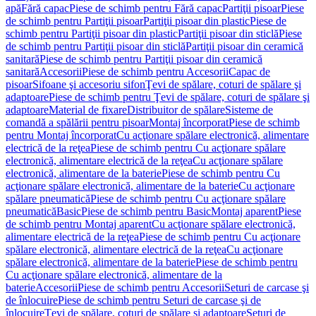
apă
Fără capac
Piese de schimb pentru Fără capac
Partiţii pisoar
Piese
de schimb pentru Partiţii pisoar
Partiţii pisoar din plastic
Piese de
schimb pentru Partiţii pisoar din plastic
Partiţii pisoar din sticlă
Piese
de schimb pentru Partiţii pisoar din sticlă
Partiţii pisoar din ceramică
sanitară
Piese de schimb pentru Partiţii pisoar din ceramică
sanitară
Accesorii
Piese de schimb pentru Accesorii
Capac de
pisoar
Sifoane şi accesoriu sifon
Ţevi de spălare, coturi de spălare şi
adaptoare
Piese de schimb pentru Ţevi de spălare, coturi de spălare şi
adaptoare
Material de fixare
Distribuitor de spălare
Sisteme de
comandă a spălării pentru pisoar
Montaj încorporat
Piese de schimb
pentru Montaj încorporat
Cu acţionare spălare electronică, alimentare
electrică de la reţea
Piese de schimb pentru Cu acţionare spălare
electronică, alimentare electrică de la reţea
Cu acţionare spălare
electronică, alimentare de la baterie
Piese de schimb pentru Cu
acţionare spălare electronică, alimentare de la baterie
Cu acţionare
spălare pneumatică
Piese de schimb pentru Cu acţionare spălare
pneumatică
Basic
Piese de schimb pentru Basic
Montaj aparent
Piese
de schimb pentru Montaj aparent
Cu acţionare spălare electronică,
alimentare electrică de la reţea
Piese de schimb pentru Cu acţionare
spălare electronică, alimentare electrică de la reţea
Cu acţionare
spălare electronică, alimentare de la baterie
Piese de schimb pentru
Cu acţionare spălare electronică, alimentare de la
baterie
Accesorii
Piese de schimb pentru Accesorii
Seturi de carcase şi
de înlocuire
Piese de schimb pentru Seturi de carcase şi de
înlocuire
Ţevi de spălare, coturi de spălare şi adaptoare
Seturi de