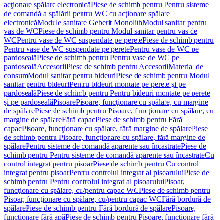
acţionare spălare electronică
Piese de schimb pentru Pentru sisteme
de comandă a spălării pentru WC cu acţionare spălare
electronică
Module sanitare Geberit Monolith
Modul sanitar pentru
vas de WC
Piese de schimb pentru Modul sanitar pentru vas de
WC
Pentru vase de WC suspendate pe perete
Piese de schimb pentru
Pentru vase de WC suspendate pe perete
Pentru vase de WC pe
pardoseală
Piese de schimb pentru Pentru vase de WC pe
pardoseală
Accesorii
Piese de schimb pentru Accesorii
Material de
consum
Modul sanitar pentru bideuri
Piese de schimb pentru Modul
sanitar pentru bideuri
Pentru bideuri montate pe perete şi pe
pardoseală
Piese de schimb pentru Pentru bideuri montate pe perete
şi pe pardoseală
Pisoare
Pisoare, funcţionare cu spălare, cu margine
de spălare
Piese de schimb pentru Pisoare, funcţionare cu spălare, cu
margine de spălare
Fără capac
Piese de schimb pentru Fără
capac
Pisoare, funcţionare cu spălare, fără margine de spălare
Piese
de schimb pentru Pisoare, funcţionare cu spălare, fără margine de
spălare
Pentru sisteme de comandă aparente sau încastrate
Piese de
schimb pentru Pentru sisteme de comandă aparente sau încastrate
Cu
control integrat pentru pisoar
Piese de schimb pentru Cu control
integrat pentru pisoar
Pentru controlul integrat al pisoarului
Piese de
schimb pentru Pentru controlul integrat al pisoarului
Pisoar,
funcţionare cu spălare, cu/pentru capac WC
Piese de schimb pentru
Pisoar, funcţionare cu spălare, cu/pentru capac WC
Fără bordură de
spălare
Piese de schimb pentru Fără bordură de spălare
Pisoare,
funcţionare fără apă
Piese de schimb pentru Pisoare, funcţionare fără