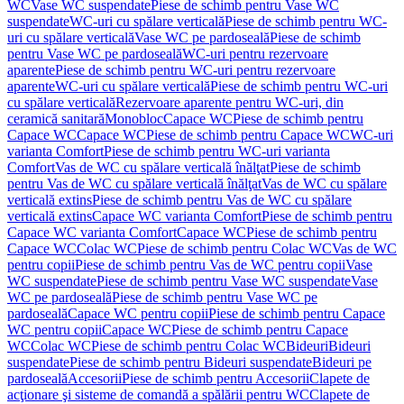
WC
Vase WC suspendate
Piese de schimb pentru Vase WC
suspendate
WC-uri cu spălare verticală
Piese de schimb pentru WC-
uri cu spălare verticală
Vase WC pe pardoseală
Piese de schimb
pentru Vase WC pe pardoseală
WC-uri pentru rezervoare
aparente
Piese de schimb pentru WC-uri pentru rezervoare
aparente
WC-uri cu spălare verticală
Piese de schimb pentru WC-uri
cu spălare verticală
Rezervoare aparente pentru WC-uri, din
ceramică sanitară
Monobloc
Capace WC
Piese de schimb pentru
Capace WC
Capace WC
Piese de schimb pentru Capace WC
WC-uri
varianta Comfort
Piese de schimb pentru WC-uri varianta
Comfort
Vas de WC cu spălare verticală înălţat
Piese de schimb
pentru Vas de WC cu spălare verticală înălţat
Vas de WC cu spălare
verticală extins
Piese de schimb pentru Vas de WC cu spălare
verticală extins
Capace WC varianta Comfort
Piese de schimb pentru
Capace WC varianta Comfort
Capace WC
Piese de schimb pentru
Capace WC
Colac WC
Piese de schimb pentru Colac WC
Vas de WC
pentru copii
Piese de schimb pentru Vas de WC pentru copii
Vase
WC suspendate
Piese de schimb pentru Vase WC suspendate
Vase
WC pe pardoseală
Piese de schimb pentru Vase WC pe
pardoseală
Capace WC pentru copii
Piese de schimb pentru Capace
WC pentru copii
Capace WC
Piese de schimb pentru Capace
WC
Colac WC
Piese de schimb pentru Colac WC
Bideuri
Bideuri
suspendate
Piese de schimb pentru Bideuri suspendate
Bideuri pe
pardoseală
Accesorii
Piese de schimb pentru Accesorii
Clapete de
acţionare şi sisteme de comandă a spălării pentru WC
Clapete de