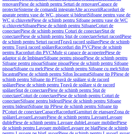
renovare
Piese de schimb pentru Seturi de renovare
Capace de
protecţie
Sisteme de comandă integrate
Alte accesorii
Racorduri de
aparate pentru vase de WC, pisoare şi bideuri
Sifoane pentru vase de
WC şi chiuvete
Piese de schimb pentru Sifoane pentru vase de WC
şi chiuvete
Sifoane
Piese de schimb pentru Sifoane
Coturi de
conectare
Piese de schimb pentru Coturi de conectare
Ştuţ de
conectare
Piese de schimb pentru Ştuţ de conectare
Seturi racord
Piese
de schimb pentru Seturi racord
Ţeavă racord spălare
Piese de schimb
pentru Ţeavă racord spălare
Racorduri din PVC
Piese de schimb
pentru Racorduri din PVC
Mufe şi capace de acoperire
Piese de
adaptor şi de îmbinare
Sifoane pentru pisoar
Piese de schimb pentru
Sifoane pentru pisoar
Sifoane pisoar
Piese de schimb pentru Sifoane
pisoar
Sifoane cu melc
Piese de schimb pentru Sifoane cu melc
Sifon
încastrat
Piese de schimb pentru Sifon încastrat
Sifoane tip P
Piese de
schimb pentru Sifoane tip P
Ţeavă de spălare şi de racord
spălare
Piese de schimb pentru Ţeavă de spălare şi de racord
spălare
Ştuţ de conectare
Piese de schimb pentru Ştuţ de
conectare
Coturi de conectare
Piese de schimb pentru Coturi de
conectare
Sifoane pentru bideuri
Piese de schimb pentru Sifoane
pentru bideuri
Sifoane tip P
Piese de schimb pentru Sifoane tip
P
Coturi de conectare
Capace
Racorduri
Garnituri de etanşare
Zona de
spălare
Lavoare
Lavoare
Piese de schimb pentru Lavoare
Lavoare
duble
Piese de schimb pentru Lavoare duble
Lavoare mobilier
Piese
de schimb pentru Lavoare mobilier
Lavoare pe blat
Piese de schimb
pentru Lavoare pe blat
Lavoar
Piese de schimb pentru Lavoar
Lavoar