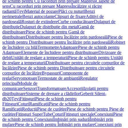
de schimb pentru Cu racorduri prin presare Mapress
Clapete de
sens
Cu racorduri prin presare Mapress
Încălzire și răcire
radiantă
Ţevi
Material de pozare
Plăci cu nuturi
Benzi
perimetrale
Benzi autocolante
Clipsuri de fixare
Aditivi de
pardoseală
Rosturi de extindere
Curbe conducătoare
Dulapuri de
distribuţie
Dulapuri de distribuţie din metal
Gamă de
distribuitoare
Piese de schimb pentru Gamă de
distribuitoare
Distribuitoare pentru încălzire prin pardoseală
Piese de
schimb pentru Distribuitoare pentru încălzire prin pardoseală
Robinet
de închidere cu bilă
Termometre
Adaptoare
Piese de schimb pentru
Adaptoare
Elemente de închidere pentru distribuitoare
Divizoare de
debit
Unităţi de reglare a temperaturii
Piese de schimb pentru Unităţi
de reglare a temperaturii
Distribuitoare pentru circuitele corpurilor de
încălzire
Piese de schimb pentru Distribuitoare pentru circuitele
corpurilor de încălzire
Bypassuri
Componente de
reglaj
Servomotoare
Termostate de ambianţă
Regulator
principal
Module de
comunicare
Senzori
Transformatoare
Accesorii
Izolaţii pentru
distribuitoare
Sisteme de drenare a clădirilor
Geberit Silent-
db20
Ţevi
Fitinguri
Piese de schimb pentru
Fitinguri
Coturi
Ramificaţii
Piese de schimb pentru
Ramificaţii
Reducţii
Piese de curățire
Piese de schimb pentru Piese de
curățire
Fitinguri SuperTube
Coturi
Fitinguri speciale
Conexiuni
Piese
de schimb pentru Conexiuni
Îmbinări prin sudură
Îmbinări prin
mufare
Piese de schimb pentru Îmbinări prin mufare
Conexiuni prin