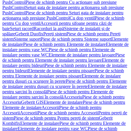
PushControl
Piese de schimb pentru Cu acţionare sub presiune
PushControl
Seturi gata de instalare pentru acţionarea sub presiune
PushControl
Piese de schimb pentru Seturi gata de instalare pentru
acţionarea sub presiune PushControl
Cu dop ventil
Piese de schimb
pentru Cu dop ventil
Accesorii pentru sifoane pentru căzi de
baie
Seturi racord
Racorduri la apă
Sisteme de instalaţii şi de
spălare
Geberit Duofix
Pereţi sistem
Piese de schimb pentru Pereţi
sistem
Sisteme suport
Piese de schimb pentru Sisteme suport
Elemente
de instalare
Piese de schimb pentru Elemente de instalare
Elemente de
instalare pentru vase WC
Piese de schimb pentru Elemente de
instalare pentru vase WC
Elemente de instalare pentru lavoare
Piese
de schimb pentru Elemente de instalare pentru lavoare
Elemente de
instalare pentru bideuri
Piese de schimb pentru Elemente de instalare
pentru bideuri
Elemente de instalare pentru pisoare
Piese de schimb
pentru Elemente de instalare pentru pisoare
Elemente de instalare
pentru duşuri cu scurgere în perete
Piese de schimb pentru Elemente
de instalare pentru duşuri cu scurgere în perete
Elemente de instalare
pentru sarcini în consolă
Piese de schimb pentru Elemente de
instalare pentru sarcini în consolă
Accesoriu
Piese de schimb pentru
Accesoriu
Geberit GIS
Elemente de instalare
Piese de schimb pentru
Elemente de instalare
Accesorii
Piese de schimb pentru
Accesorii
Accesorii
Piese de schimb pentru Accesorii
Pentru pereţi de
sistem
Piese de schimb pentru Pentru pereţi de sistem
Geberit
Kombifix
Elemente de instalare
Piese de schimb pentru Elemente de
instalare
Elemente de instalare pentru vase WC
Piese de schimb