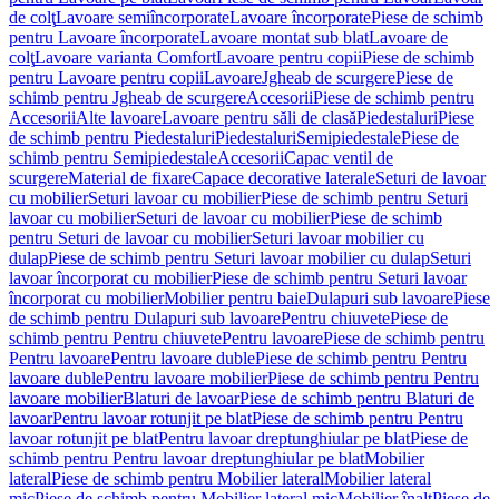
de colţ
Lavoare semiîncorporate
Lavoare încorporate
Piese de schimb
pentru Lavoare încorporate
Lavoare montat sub blat
Lavoare de
colţ
Lavoare varianta Comfort
Lavoare pentru copii
Piese de schimb
pentru Lavoare pentru copii
Lavoare
Jgheab de scurgere
Piese de
schimb pentru Jgheab de scurgere
Accesorii
Piese de schimb pentru
Accesorii
Alte lavoare
Lavoare pentru săli de clasă
Piedestaluri
Piese
de schimb pentru Piedestaluri
Piedestaluri
Semipiedestale
Piese de
schimb pentru Semipiedestale
Accesorii
Capac ventil de
scurgere
Material de fixare
Capace decorative laterale
Seturi de lavoar
cu mobilier
Seturi lavoar cu mobilier
Piese de schimb pentru Seturi
lavoar cu mobilier
Seturi de lavoar cu mobilier
Piese de schimb
pentru Seturi de lavoar cu mobilier
Seturi lavoar mobilier cu
dulap
Piese de schimb pentru Seturi lavoar mobilier cu dulap
Seturi
lavoar încorporat cu mobilier
Piese de schimb pentru Seturi lavoar
încorporat cu mobilier
Mobilier pentru baie
Dulapuri sub lavoare
Piese
de schimb pentru Dulapuri sub lavoare
Pentru chiuvete
Piese de
schimb pentru Pentru chiuvete
Pentru lavoare
Piese de schimb pentru
Pentru lavoare
Pentru lavoare duble
Piese de schimb pentru Pentru
lavoare duble
Pentru lavoare mobilier
Piese de schimb pentru Pentru
lavoare mobilier
Blaturi de lavoar
Piese de schimb pentru Blaturi de
lavoar
Pentru lavoar rotunjit pe blat
Piese de schimb pentru Pentru
lavoar rotunjit pe blat
Pentru lavoar dreptunghiular pe blat
Piese de
schimb pentru Pentru lavoar dreptunghiular pe blat
Mobilier
lateral
Piese de schimb pentru Mobilier lateral
Mobilier lateral
mic
Piese de schimb pentru Mobilier lateral mic
Mobilier înalt
Piese de