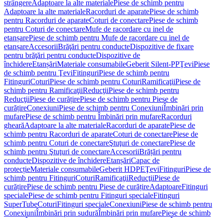
strângere
Adaptoare la alte materiale
Piese de schimb pentru
Adaptoare la alte materiale
Racorduri de aparate
Piese de schimb
pentru Racorduri de aparate
Coturi de conectare
Piese de schimb
pentru Coturi de conectare
Mufe de racordare cu inel de
etanșare
Piese de schimb pentru Mufe de racordare cu inel de
etanșare
Accesorii
Brăţări pentru conducte
Dispozitive de fixare
pentru brăţări pentru conducte
Dispozitive de
închidere
Etanșări
Materiale consumabile
Geberit Silent-PP
Ţevi
Piese
de schimb pentru Ţevi
Fitinguri
Piese de schimb pentru
Fitinguri
Coturi
Piese de schimb pentru Coturi
Ramificaţii
Piese de
schimb pentru Ramificaţii
Reducţii
Piese de schimb pentru
Reducţii
Piese de curățire
Piese de schimb pentru Piese de
curățire
Conexiuni
Piese de schimb pentru Conexiuni
Îmbinări prin
mufare
Piese de schimb pentru Îmbinări prin mufare
Racorduri
gheară
Adaptoare la alte materiale
Racorduri de aparate
Piese de
schimb pentru Racorduri de aparate
Coturi de conectare
Piese de
schimb pentru Coturi de conectare
Ştuţuri de conectare
Piese de
schimb pentru Ştuţuri de conectare
Accesorii
Brățări pentru
conducte
Dispozitive de închidere
Etanșări
Capac de
protecție
Materiale consumabile
Geberit HDPE
Ţevi
Fitinguri
Piese de
schimb pentru Fitinguri
Coturi
Ramificaţii
Reducţii
Piese de
curățire
Piese de schimb pentru Piese de curățire
Adaptoare
Fitinguri
speciale
Piese de schimb pentru Fitinguri speciale
Fitinguri
SuperTube
Coturi
Fitinguri speciale
Conexiuni
Piese de schimb pentru
Conexiuni
Îmbinări prin sudură
Îmbinări prin mufare
Piese de schimb