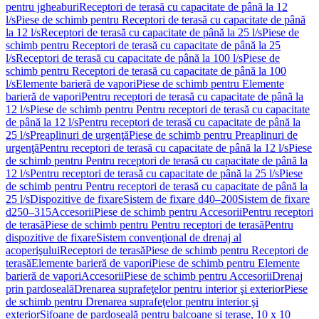
pentru jgheaburi
Receptori de terasă cu capacitate de până la 12
l/s
Piese de schimb pentru Receptori de terasă cu capacitate de până
la 12 l/s
Receptori de terasă cu capacitate de până la 25 l/s
Piese de
schimb pentru Receptori de terasă cu capacitate de până la 25
l/s
Receptori de terasă cu capacitate de până la 100 l/s
Piese de
schimb pentru Receptori de terasă cu capacitate de până la 100
l/s
Elemente barieră de vapori
Piese de schimb pentru Elemente
barieră de vapori
Pentru receptori de terasă cu capacitate de până la
12 l/s
Piese de schimb pentru Pentru receptori de terasă cu capacitate
de până la 12 l/s
Pentru receptori de terasă cu capacitate de până la
25 l/s
Preaplinuri de urgenţă
Piese de schimb pentru Preaplinuri de
urgenţă
Pentru receptori de terasă cu capacitate de până la 12 l/s
Piese
de schimb pentru Pentru receptori de terasă cu capacitate de până la
12 l/s
Pentru receptori de terasă cu capacitate de până la 25 l/s
Piese
de schimb pentru Pentru receptori de terasă cu capacitate de până la
25 l/s
Dispozitive de fixare
Sistem de fixare d40–200
Sistem de fixare
d250–315
Accesorii
Piese de schimb pentru Accesorii
Pentru receptori
de terasă
Piese de schimb pentru Pentru receptori de terasă
Pentru
dispozitive de fixare
Sistem convenţional de drenaj al
acoperişului
Receptori de terasă
Piese de schimb pentru Receptori de
terasă
Elemente barieră de vapori
Piese de schimb pentru Elemente
barieră de vapori
Accesorii
Piese de schimb pentru Accesorii
Drenaj
prin pardoseală
Drenarea suprafeţelor pentru interior şi exterior
Piese
de schimb pentru Drenarea suprafeţelor pentru interior şi
exterior
Sifoane de pardoseală pentru balcoane și terase, 10 x 10