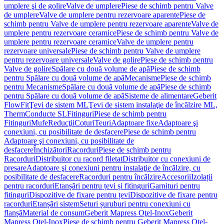
umplere şi de golire
Valve de umplere
Piese de schimb pentru Valve
de umplere
Valve de umplere pentru rezervoare aparente
Piese de
schimb pentru Valve de umplere pentru rezervoare aparente
Valve de
umplere pentru rezervoare ceramice
Piese de schimb pentru Valve de
umplere pentru rezervoare ceramice
Valve de umplere pentru
rezervoare universale
Piese de schimb pentru Valve de umplere
pentru rezervoare universale
Valve de golire
Piese de schimb pentru
Valve de golire
Spălare cu două volume de apă
Piese de schimb
pentru Spălare cu două volume de apă
Mecanisme
Piese de schimb
pentru Mecanisme
Spălare cu două volume de apă
Piese de schimb
pentru Spălare cu două volume de apă
Sisteme de alimentare
Geberit
FlowFit
Ţevi de sistem ML
Ţevi de sistem instalaţie de încălzire ML,
Therm
Conducte SL
Fitinguri
Piese de schimb pentru
Fitinguri
Mufe
Reducţii
Coturi
Teuri
Adaptoare fixe
Adaptoare şi
conexiuni, cu posibilitate de desfacere
Piese de schimb pentru
Adaptoare şi conexiuni, cu posibilitate de
desfacere
Închizători
Racorduri
Piese de schimb pentru
Racorduri
Distribuitor cu racord filetat
Distribuitor cu conexiuni de
presare
Adaptoare şi conexiuni pentru instalaţie de încălzire, cu
posibilitate de desfacere
Racorduri pentru încălzire
Accesorii
Izolații
pentru racorduri
Etanșări pentru țevi și fitinguri
Garnituri pentru
fitinguri
Dispozitive de fixare pentru țevi
Dispozitive de fixare pentru
racorduri
Etanșări sistem
Seturi șuruburi pentru conexiuni cu
flanșă
Material de consum
Geberit Mapress Oţel-Inox
Geberit
Mapress Oţel-Inox
Piese de schimb pentru Geberit Mapress Oţel-