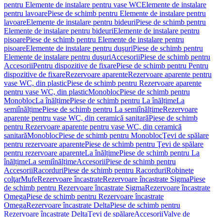
pentru Elemente de instalare pentru vase WC
Elemente de instalare
pentru lavoare
Piese de schimb pentru Elemente de instalare pentru
lavoare
Elemente de instalare pentru bideuri
Piese de schimb pentru
Elemente de instalare pentru bideuri
Elemente de instalare pentru
pisoare
Piese de schimb pentru Elemente de instalare pentru
pisoare
Elemente de instalare pentru duşuri
Piese de schimb pentru
Elemente de instalare pentru duşuri
Accesorii
Piese de schimb pentru
Accesorii
Pentru dispozitive de fixare
Piese de schimb pentru Pentru
dispozitive de fixare
Rezervoare aparente
Rezervoare aparente pentru
vase WC, din plastic
Piese de schimb pentru Rezervoare aparente
pentru vase WC, din plastic
Monobloc
Piese de schimb pentru
Monobloc
La înălțime
Piese de schimb pentru La înălțime
La
semiînălțime
Piese de schimb pentru La semiînălțime
Rezervoare
aparente pentru vase WC, din ceramică sanitară
Piese de schimb
pentru Rezervoare aparente pentru vase WC, din ceramică
sanitară
Monobloc
Piese de schimb pentru Monobloc
Ţevi de spălare
pentru rezervoare aparente
Piese de schimb pentru Ţevi de spălare
pentru rezervoare aparente
La înălțime
Piese de schimb pentru La
înălțime
La semiînălțime
Accesorii
Piese de schimb pentru
Accesorii
Racorduri
Piese de schimb pentru Racorduri
Robinete
colţar
Mufe
Rezervoare încastrate
Rezervoare încastrate Sigma
Piese
de schimb pentru Rezervoare încastrate Sigma
Rezervoare încastrate
Omega
Piese de schimb pentru Rezervoare încastrate
Omega
Rezervoare încastrate Delta
Piese de schimb pentru
Rezervoare încastrate Delta
Ţevi de spălare
Accesorii
Valve de