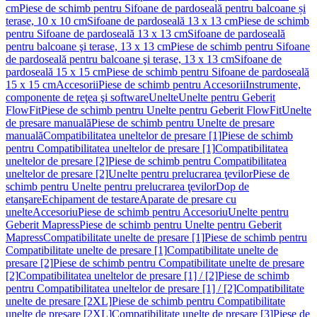
cm
Piese de schimb pentru Sifoane de pardoseală pentru balcoane și
terase, 10 x 10 cm
Sifoane de pardoseală 13 x 13 cm
Piese de schimb
pentru Sifoane de pardoseală 13 x 13 cm
Sifoane de pardoseală
pentru balcoane şi terase, 13 x 13 cm
Piese de schimb pentru Sifoane
de pardoseală pentru balcoane şi terase, 13 x 13 cm
Sifoane de
pardoseală 15 x 15 cm
Piese de schimb pentru Sifoane de pardoseală
15 x 15 cm
Accesorii
Piese de schimb pentru Accesorii
Instrumente,
componente de reţea şi software
Unelte
Unelte pentru Geberit
FlowFit
Piese de schimb pentru Unelte pentru Geberit FlowFit
Unelte
de presare manuală
Piese de schimb pentru Unelte de presare
manuală
Compatibilitatea uneltelor de presare [1]
Piese de schimb
pentru Compatibilitatea uneltelor de presare [1]
Compatibilitatea
uneltelor de presare [2]
Piese de schimb pentru Compatibilitatea
uneltelor de presare [2]
Unelte pentru prelucrarea ţevilor
Piese de
schimb pentru Unelte pentru prelucrarea ţevilor
Dop de
etanşare
Echipament de testare
Aparate de presare cu
unelte
Accesoriu
Piese de schimb pentru Accesoriu
Unelte pentru
Geberit Mapress
Piese de schimb pentru Unelte pentru Geberit
Mapress
Compatibilitate unelte de presare [1]
Piese de schimb pentru
Compatibilitate unelte de presare [1]
Compatibilitate unelte de
presare [2]
Piese de schimb pentru Compatibilitate unelte de presare
[2]
Compatibilitatea uneltelor de presare [1] / [2]
Piese de schimb
pentru Compatibilitatea uneltelor de presare [1] / [2]
Compatibilitate
unelte de presare [2XL]
Piese de schimb pentru Compatibilitate
unelte de presare [2XL]
Compatibilitate unelte de presare [3]
Piese de