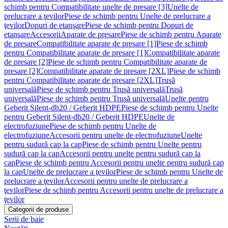
schimb pentru Compatibilitate unelte de presare [3]
Unelte de
prelucrare a ţevilor
Piese de schimb pentru Unelte de prelucrare a
ţevilor
Dopuri de etanşare
Piese de schimb pentru Dopuri de
etanşare
Accesorii
Aparate de presare
Piese de schimb pentru Aparate
de presare
Compatibilitate aparate de presare [1]
Piese de schimb
pentru Compatibilitate aparate de presare [1]
Compatibilitate aparate
de presare [2]
Piese de schimb pentru Compatibilitate aparate de
presare [2]
Compatibilitate aparate de presare [2XL]
Piese de schimb
pentru Compatibilitate aparate de presare [2XL]
Trusă
universală
Piese de schimb pentru Trusă universală
Trusă
universală
Piese de schimb pentru Trusă universală
Unelte pentru
Geberit Silent-db20 / Geberit HDPE
Piese de schimb pentru Unelte
pentru Geberit Silent-db20 / Geberit HDPE
Unelte de
electrofuziune
Piese de schimb pentru Unelte de
electrofuziune
Accesorii pentru unelte de electrofuziune
Unelte
pentru sudură cap la cap
Piese de schimb pentru Unelte pentru
sudură cap la cap
Accesorii pentru unelte pentru sudură cap la
cap
Piese de schimb pentru Accesorii pentru unelte pentru sudură cap
la cap
Unelte de prelucrare a ţevilor
Piese de schimb pentru Unelte de
prelucrare a ţevilor
Accesorii pentru unelte de prelucrare a
ţevilor
Piese de schimb pentru Accesorii pentru unelte de prelucrare a
ţevilor
Categorii de produse
Serii de baie