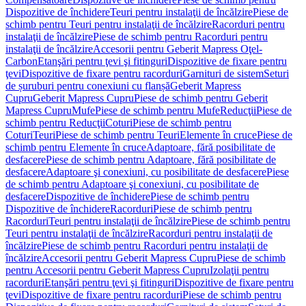
Dispozitive de închidere
Teuri pentru instalaţii de încălzire
Piese de
schimb pentru Teuri pentru instalaţii de încălzire
Racorduri pentru
instalaţii de încălzire
Piese de schimb pentru Racorduri pentru
instalaţii de încălzire
Accesorii pentru Geberit Mapress Oţel-
Carbon
Etanşări pentru ţevi şi fitinguri
Dispozitive de fixare pentru
ţevi
Dispozitive de fixare pentru racorduri
Garnituri de sistem
Seturi
de șuruburi pentru conexiuni cu flanșă
Geberit Mapress
Cupru
Geberit Mapress Cupru
Piese de schimb pentru Geberit
Mapress Cupru
Mufe
Piese de schimb pentru Mufe
Reducţii
Piese de
schimb pentru Reducţii
Coturi
Piese de schimb pentru
Coturi
Teuri
Piese de schimb pentru Teuri
Elemente în cruce
Piese de
schimb pentru Elemente în cruce
Adaptoare, fără posibilitate de
desfacere
Piese de schimb pentru Adaptoare, fără posibilitate de
desfacere
Adaptoare şi conexiuni, cu posibilitate de desfacere
Piese
de schimb pentru Adaptoare şi conexiuni, cu posibilitate de
desfacere
Dispozitive de închidere
Piese de schimb pentru
Dispozitive de închidere
Racorduri
Piese de schimb pentru
Racorduri
Teuri pentru instalaţii de încălzire
Piese de schimb pentru
Teuri pentru instalaţii de încălzire
Racorduri pentru instalaţii de
încălzire
Piese de schimb pentru Racorduri pentru instalaţii de
încălzire
Accesorii pentru Geberit Mapress Cupru
Piese de schimb
pentru Accesorii pentru Geberit Mapress Cupru
Izolaţii pentru
racorduri
Etanşări pentru ţevi şi fitinguri
Dispozitive de fixare pentru
ţevi
Dispozitive de fixare pentru racorduri
Piese de schimb pentru