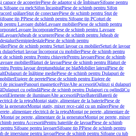
i capace de acoperire
Piese de adaptor şi de îmbinare
Sifoane pentru
ru Sifoane cu melc
Sifon încastrat
Piese de schimb pentru Sifon
racord spălare
Ştuţ de conectare
Piese de schimb pentru Ştuţ de
Sifoane tip P
Piese de schimb pentru Sifoane tip P
Coturi de
mb pentru Lavoare duble
Lavoare mobilier
Piese de schimb pentru
orporate
Lavoare încorporate
Piese de schimb pentru Lavoare
ii
Lavoare
Jgheab de scurgere
Piese de schimb pentru Jgheab de
destaluri
Semipiedestale
Piese de schimb pentru
ilier
Piese de schimb pentru Seturi lavoar cu mobilier
Seturi de lavoar
u dulap
Seturi lavoar încorporat cu mobilier
Piese de schimb pentru
e de schimb pentru Pentru chiuvete
Pentru lavoare
Piese de schimb
lavoare mobilier
Blaturi de lavoar
Piese de schimb pentru Blaturi de
ntru Pentru lavoar dreptunghiular pe blat
Mobilier lateral
Piese de
alt
Dulapuri de înălţime medie
Piese de schimb pentru Dulapuri de
mobilier
Etajere de perete
Piese de schimb pentru Etajere de
i de picioare
Panouri magnetice
Prize
Alte accesorii
Oglinzi şi dulapuri
tă
Dulapuri cu oglindă
Piese de schimb pentru Dulapuri cu oglindă
Cu
orii
Elemente de iluminare
Alte accesorii
Prize
Baterii
Baterii de
ctrică de la reţea
Montaj stativ, alimentare de la baterie
Piese de
de la generator
Montaj stativ, mixer rece-cald cu un mâner
Piese de
ete, alimentare electrică de la reţea
Montaj pe perete, alimentare de
Montaj pe perete, alimentare de la generator
Montaj pe perete, mixer
schimb pentru Accesorii
Pentru bateriile de lavoar
Piese de schimb
 pentru Sifoane pentru lavoare
Sifoane tip P
Piese de schimb pentru
ub de imersiune pentru lavoar
Piese de schimb pentru Sifoane cu tub