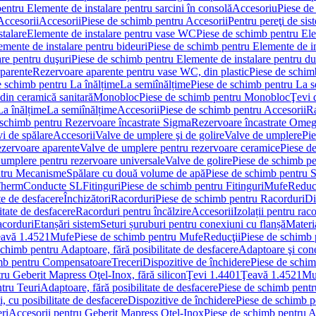
entru Elemente de instalare pentru sarcini în consolă
Accesoriu
Piese de
Accesorii
Accesorii
Piese de schimb pentru Accesorii
Pentru pereţi de sis
talare
Elemente de instalare pentru vase WC
Piese de schimb pentru El
emente de instalare pentru bideuri
Piese de schimb pentru Elemente de in
re pentru duşuri
Piese de schimb pentru Elemente de instalare pentru du
parente
Rezervoare aparente pentru vase WC, din plastic
Piese de schim
e schimb pentru La înălțime
La semiînălțime
Piese de schimb pentru La s
din ceramică sanitară
Monobloc
Piese de schimb pentru Monobloc
Ţevi 
La înălțime
La semiînălțime
Accesorii
Piese de schimb pentru Accesorii
Ra
 schimb pentru Rezervoare încastrate Sigma
Rezervoare încastrate Ome
i de spălare
Accesorii
Valve de umplere şi de golire
Valve de umplere
Pie
ezervoare aparente
Valve de umplere pentru rezervoare ceramice
Piese d
 umplere pentru rezervoare universale
Valve de golire
Piese de schimb pe
ntru Mecanisme
Spălare cu două volume de apă
Piese de schimb pentru 
 Therm
Conducte SL
Fitinguri
Piese de schimb pentru Fitinguri
Mufe
Reducţ
te de desfacere
Închizători
Racorduri
Piese de schimb pentru Racorduri
Di
itate de desfacere
Racorduri pentru încălzire
Accesorii
Izolații pentru rac
acorduri
Etanșări sistem
Seturi șuruburi pentru conexiuni cu flanșă
Materi
avă 1.4521
Mufe
Piese de schimb pentru Mufe
Reducţii
Piese de schimb 
schimb pentru Adaptoare, fără posibilitate de desfacere
Adaptoare şi cone
imb pentru Compensatoare
Treceri
Dispozitive de închidere
Piese de schim
ru Geberit Mapress Oţel-Inox, fără silicon
Ţevi 1.4401
Ţeavă 1.4521
Mu
tru Teuri
Adaptoare, fără posibilitate de desfacere
Piese de schimb pentru
 cu posibilitate de desfacere
Dispozitive de închidere
Piese de schimb p
ri
Accesorii pentru Geberit Mapress Oţel-Inox
Piese de schimb pentru A