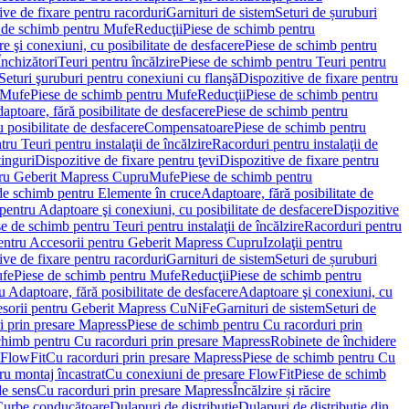
ve de fixare pentru racorduri
Garnituri de sistem
Seturi de șuruburi
 de schimb pentru Mufe
Reducţii
Piese de schimb pentru
e şi conexiuni, cu posibilitate de desfacere
Piese de schimb pentru
nchizători
Teuri pentru încălzire
Piese de schimb pentru Teuri pentru
Seturi şuruburi pentru conexiuni cu flanşă
Dispozitive de fixare pentru
Mufe
Piese de schimb pentru Mufe
Reducţii
Piese de schimb pentru
aptoare, fără posibilitate de desfacere
Piese de schimb pentru
 posibilitate de desfacere
Compensatoare
Piese de schimb pentru
ru Teuri pentru instalaţii de încălzire
Racorduri pentru instalaţii de
tinguri
Dispozitive de fixare pentru ţevi
Dispozitive de fixare pentru
tru Geberit Mapress Cupru
Mufe
Piese de schimb pentru
de schimb pentru Elemente în cruce
Adaptoare, fără posibilitate de
pentru Adaptoare şi conexiuni, cu posibilitate de desfacere
Dispozitive
e de schimb pentru Teuri pentru instalaţii de încălzire
Racorduri pentru
entru Accesorii pentru Geberit Mapress Cupru
Izolaţii pentru
ve de fixare pentru racorduri
Garnituri de sistem
Seturi de șuruburi
fe
Piese de schimb pentru Mufe
Reducţii
Piese de schimb pentru
 Adaptoare, fără posibilitate de desfacere
Adaptoare şi conexiuni, cu
sorii pentru Geberit Mapress CuNiFe
Garnituri de sistem
Seturi de
i prin presare Mapress
Piese de schimb pentru Cu racorduri prin
chimb pentru Cu racorduri prin presare Mapress
Robinete de închidere
 FlowFit
Cu racorduri prin presare Mapress
Piese de schimb pentru Cu
ru montaj încastrat
Cu conexiuni de presare FlowFit
Piese de schimb
de sens
Cu racorduri prin presare Mapress
Încălzire și răcire
Curbe conducătoare
Dulapuri de distribuţie
Dulapuri de distribuţie din