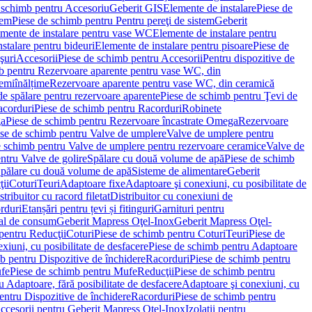
 schimb pentru Accesoriu
Geberit GIS
Elemente de instalare
Piese de
tem
Piese de schimb pentru Pentru pereţi de sistem
Geberit
emente de instalare pentru vase WC
Elemente de instalare pentru
stalare pentru bideuri
Elemente de instalare pentru pisoare
Piese de
şuri
Accesorii
Piese de schimb pentru Accesorii
Pentru dispozitive de
b pentru Rezervoare aparente pentru vase WC, din
emiînălțime
Rezervoare aparente pentru vase WC, din ceramică
de spălare pentru rezervoare aparente
Piese de schimb pentru Ţevi de
corduri
Piese de schimb pentru Racorduri
Robinete
ga
Piese de schimb pentru Rezervoare încastrate Omega
Rezervoare
se de schimb pentru Valve de umplere
Valve de umplere pentru
e schimb pentru Valve de umplere pentru rezervoare ceramice
Valve de
ntru Valve de golire
Spălare cu două volume de apă
Piese de schimb
Spălare cu două volume de apă
Sisteme de alimentare
Geberit
ii
Coturi
Teuri
Adaptoare fixe
Adaptoare şi conexiuni, cu posibilitate de
stribuitor cu racord filetat
Distribuitor cu conexiuni de
orduri
Etanșări pentru țevi și fitinguri
Garnituri pentru
al de consum
Geberit Mapress Oţel-Inox
Geberit Mapress Oţel-
pentru Reducţii
Coturi
Piese de schimb pentru Coturi
Teuri
Piese de
xiuni, cu posibilitate de desfacere
Piese de schimb pentru Adaptoare
b pentru Dispozitive de închidere
Racorduri
Piese de schimb pentru
fe
Piese de schimb pentru Mufe
Reducţii
Piese de schimb pentru
 Adaptoare, fără posibilitate de desfacere
Adaptoare şi conexiuni, cu
entru Dispozitive de închidere
Racorduri
Piese de schimb pentru
ccesorii pentru Geberit Mapress Oţel-Inox
Izolaţii pentru