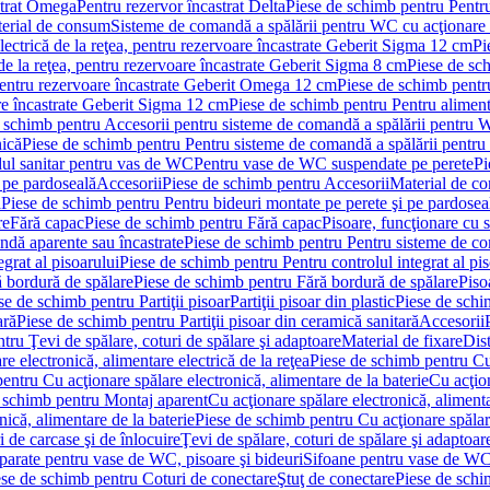
strat Omega
Pentru rezervor încastrat Delta
Piese de schimb pentru Pentru
erial de consum
Sisteme de comandă a spălării pentru WC cu acţionare 
lectrică de la reţea, pentru rezervoare încastrate Geberit Sigma 12 cm
Pi
 de la reţea, pentru rezervoare încastrate Geberit Sigma 8 cm
Piese de sch
, pentru rezervoare încastrate Geberit Omega 12 cm
Piese de schimb pentru
are încastrate Geberit Sigma 12 cm
Piese de schimb pentru Pentru alimenta
 schimb pentru Accesorii pentru sisteme de comandă a spălării pentru
nică
Piese de schimb pentru Pentru sisteme de comandă a spălării pentru
ul sanitar pentru vas de WC
Pentru vase de WC suspendate pe perete
Pi
 pe pardoseală
Accesorii
Piese de schimb pentru Accesorii
Material de c
ă
Piese de schimb pentru Pentru bideuri montate pe perete şi pe pardosea
re
Fără capac
Piese de schimb pentru Fără capac
Pisoare, funcţionare cu 
ndă aparente sau încastrate
Piese de schimb pentru Pentru sisteme de co
egrat al pisoarului
Piese de schimb pentru Pentru controlul integrat al pis
 bordură de spălare
Piese de schimb pentru Fără bordură de spălare
Piso
se de schimb pentru Partiţii pisoar
Partiţii pisoar din plastic
Piese de schim
ară
Piese de schimb pentru Partiţii pisoar din ceramică sanitară
Accesorii
tru Ţevi de spălare, coturi de spălare şi adaptoare
Material de fixare
Dist
re electronică, alimentare electrică de la reţea
Piese de schimb pentru Cu 
entru Cu acţionare spălare electronică, alimentare de la baterie
Cu acţio
 schimb pentru Montaj aparent
Cu acţionare spălare electronică, alimenta
nică, alimentare de la baterie
Piese de schimb pentru Cu acţionare spălare
 de carcase şi de înlocuire
Ţevi de spălare, coturi de spălare şi adaptoar
parate pentru vase de WC, pisoare şi bideuri
Sifoane pentru vase de WC
ese de schimb pentru Coturi de conectare
Ştuţ de conectare
Piese de schi