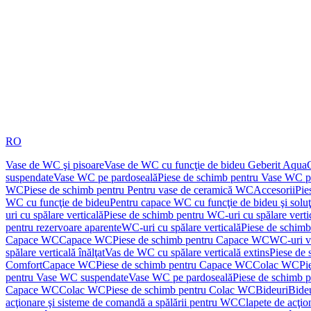
RO
Vase de WC şi pisoare
Vase de WC cu funcţie de bideu Geberit Aqua
suspendate
Vase WC pe pardoseală
Piese de schimb pentru Vase WC p
WC
Piese de schimb pentru Pentru vase de ceramică WC
Accesorii
Pie
WC cu funcţie de bideu
Pentru capace WC cu funcţie de bideu şi solu
uri cu spălare verticală
Piese de schimb pentru WC-uri cu spălare verti
pentru rezervoare aparente
WC-uri cu spălare verticală
Piese de schimb
Capace WC
Capace WC
Piese de schimb pentru Capace WC
WC-uri v
spălare verticală înălţat
Vas de WC cu spălare verticală extins
Piese de 
Comfort
Capace WC
Piese de schimb pentru Capace WC
Colac WC
Pi
pentru Vase WC suspendate
Vase WC pe pardoseală
Piese de schimb 
Capace WC
Colac WC
Piese de schimb pentru Colac WC
Bideuri
Bide
acţionare şi sisteme de comandă a spălării pentru WC
Clapete de acţio