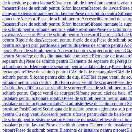
de imersiune pentru lavoar
Sifoane cu tub de imersiune pentru lavoar,
încastrat
Piese de schimb pentru Sifon încastrat
Racord de lavoar
Piese 
etanşare
Extensii
Sifoane pentru lavoare
Piese de schimb pentru Sifoane
conectare
Accesorii
Piese de schimb pentru Accesorii
Garnituri de scur
încastrat
Piese de schimb pentru Sifon încastrat
Sifoane montate la supr
de schimb pentru Sifoane pentru spălătoare
Sifoane
Piese de schimb pe
evacuare
Accesorii
Piese de schimb pentru Accesorii
Duşuri şi căzi de 
pentru Rigole de duş
Accesorii pentru rigole de duş
Piese de schimb pe
pentru scurgeri prin pardoseală pentru duş
Piese de schimb pentru Acce
perete
Piese de schimb pentru Accesorii pentru scurgeri prin perete
Căz
pentru Suprafeţe de duş din materiale compozite
Elemente de instalare
separare duş
Piese de schimb pentru Elemente de separare duş
Pereţi l
schimb pentru Elemente de separare pentru cadă
Uşi de duş
Piese de s
rectangulare
Piese de schimb pentru Căzi de baie rectangulare
Căzi de 
schimb pentru Sifoane pentru căzi de duş, d52
Fără capac ventil de sc
Sifoane pentru căzi de duş, d62
Fără capac ventil de scurgere
Piese de 
căzi de duş, d90
Cu capac ventil de scurgere
Piese de schimb pentru Cu
schimb pentru Capac ventil de scurgere
Sifoane pentru căzi de baie, d
instalare pentru acţionare rotativă
Piese de schimb pentru Seturi gata de
instalare pentru acţionare rotativă şi admisie
Piese de schimb pentru Setu
presiune PushControl
Seturi gata de instalare pentru acţionarea sub p
pentru Cu dop ventil
Accesorii pentru sifoane pentru căzi de baie
Setur
de schimb pentru Sisteme suport
Elemente de instalare
Piese de schimb
instalare pentru lavoare
Piese de schimb pentru Elemente de instalare p
pisoare
Piese de schimb pentru Elemente de instalare pentru pisoare
Ele