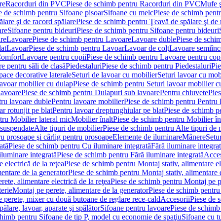
re
Racorduri din PVC
Piese de schimb pentru Racorduri din PVC
Mufe ş
e de schimb pentru Sifoane pisoar
Sifoane cu melc
Piese de schimb pent
lare şi de racord spălare
Piese de schimb pentru Ţeavă de spălare şi de 
are
Sifoane pentru bideuri
Piese de schimb pentru Sifoane pentru bideuri
re
Lavoare
Piese de schimb pentru Lavoare
Lavoare duble
Piese de schi
at
Lavoar
Piese de schimb pentru Lavoar
Lavoar de colţ
Lavoare semiînc
Comfort
Lavoare pentru copii
Piese de schimb pentru Lavoare pentru cop
e pentru săli de clasă
Piedestaluri
Piese de schimb pentru Piedestaluri
Pie
ace decorative laterale
Seturi de lavoar cu mobilier
Seturi lavoar cu mob
lavoar mobilier cu dulap
Piese de schimb pentru Seturi lavoar mobilier c
lavoare
Piese de schimb pentru Dulapuri sub lavoare
Pentru chiuvete
Pies
tru lavoare duble
Pentru lavoare mobilier
Piese de schimb pentru Pentru 
r rotunjit pe blat
Pentru lavoar dreptunghiular pe blat
Piese de schimb pe
ru Mobilier lateral mic
Mobilier înalt
Piese de schimb pentru Mobilier în
 suspendate
Alte tipuri de mobilier
Piese de schimb pentru Alte tipuri de 
u prosoape şi cârlig pentru prosoape
Elemente de iluminare
Mânere
Setur
ată
Piese de schimb pentru Cu iluminare integrată
Fără iluminare integra
iluminare integrată
Piese de schimb pentru Fără iluminare integrată
Acces
 electrică de la reţea
Piese de schimb pentru Montaj stativ, alimentare ele
mentare de la generator
Piese de schimb pentru Montaj stativ, alimentare 
ete, alimentare electrică de la reţea
Piese de schimb pentru Montaj pe per
erie
Montaj pe perete, alimentare de la generator
Piese de schimb pentru 
 perete, mixer cu două butoane de reglare rece-cald
Accesorii
Piese de 
ălare, lavoar, aparate şi spălător
Sifoane pentru lavoare
Piese de schimb
chimb pentru Sifoane de tip P, model cu economie de spaţiu
Sifoane cu t