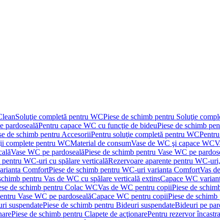
Clean
Soluţie completă pentru WC
Piese de schimb pentru Soluţie comp
e pardoseală
Pentru capace WC cu funcţie de bideu
Piese de schimb pen
se de schimb pentru Accesorii
Pentru soluţie completă pentru WC
Pentru
ţii complete pentru WC
Material de consum
Vase de WC şi capace WC
V
cală
Vase WC pe pardoseală
Piese de schimb pentru Vase WC pe pardos
 pentru WC-uri cu spălare verticală
Rezervoare aparente pentru WC-uri,
arianta Comfort
Piese de schimb pentru WC-uri varianta Comfort
Vas de
schimb pentru Vas de WC cu spălare verticală extins
Capace WC varian
ese de schimb pentru Colac WC
Vas de WC pentru copii
Piese de schim
pentru Vase WC pe pardoseală
Capace WC pentru copii
Piese de schimb
uri suspendate
Piese de schimb pentru Bideuri suspendate
Bideuri pe par
nare
Piese de schimb pentru Clapete de acţionare
Pentru rezervor încastr