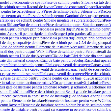
 model cu economie de spaţiu
Piese de schimb pentru Sifoane cu tub de 
de schimb pentru Racord de lavoar
Coturi de conectare
Capace
Racordur
 pentru lavoare
Sifoane tip P
Piese de schimb pentru Sifoane tip P
Racord
gere pentru aparate
Piese de schimb pentru Garnituri de scurgere pentru 
afaţă
Piese de schimb pentru Sifoane montate la suprafaţă
Racorduri
Pies
ntru Sifoane
Ştuţ de conectare
Piese de schimb pentru Ştuţ de conectare
V
baie
Duşuri
Scurgere prin pardoseală pentru duşuri
Piese de schimb pentru
ntru Accesorii pentru rigole de duş
Scurgeri prin pardoseală pentru duş
P
sorii pentru scurgeri prin pardoseală pentru duş
Scurgeri prin perete
Pie
i de duş şi suprafeţe de duş
Piese de schimb pentru Căzi de duş şi supra
Piese de schimb pentru Elemente de instalare
Accesorii
Elemente de sepa
aterali duş pentru duşuri Walk-in
Piese de schimb pentru Pereţi laterali d
chimb pentru Uşi de duş
Accesorii
Căzi de baie
Căzi de baie din acril sani
baie din material compozit
Căzi de baie pentru bebeluşi
Racorduri aparate
urgere
Piese de schimb pentru Fără capac ventil de scurgere
Capac ventil
schimb pentru Fără capac ventil de scurgere
Capac ventil de scurgere
Sif
 capac ventil de scurgere
Fără capac ventil de scurgere
Piese de schimb 
52
Piese de schimb pentru Sifoane pentru căzi de baie, d52
Cu acţionare 
 instalare pentru acţionare rotativă
Cu acţionare rotativă şi admisie
Piese
ri gata de instalare pentru acţionare rotativă şi admisie
Cu acţionare su
resiune PushControl
Piese de schimb pentru Seturi gata de instalare pent
i racord
Racorduri la apă
Sisteme de instalaţii şi de spălare
Geberit Duofi
 pentru Elemente de instalare
Elemente de instalare pentru vase WC
Pies
entru lavoare
Elemente de instalare pentru bideuri
Piese de schimb pentr
mente de instalare pentru duşuri cu scurgere în perete
Piese de schimb p