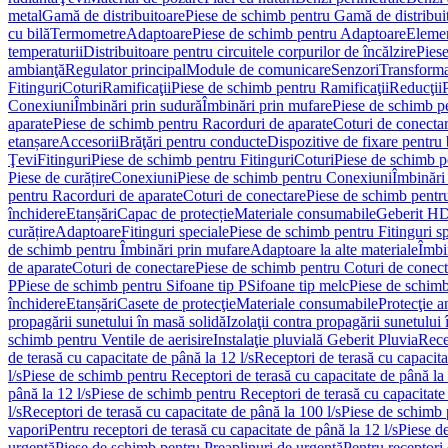
metal
Gamă de distribuitoare
Piese de schimb pentru Gamă de distribui
cu bilă
Termometre
Adaptoare
Piese de schimb pentru Adaptoare
Elemen
temperaturii
Distribuitoare pentru circuitele corpurilor de încălzire
Piese
ambianţă
Regulator principal
Module de comunicare
Senzori
Transforma
Fitinguri
Coturi
Ramificaţii
Piese de schimb pentru Ramificaţii
Reducţii
Conexiuni
Îmbinări prin sudură
Îmbinări prin mufare
Piese de schimb p
aparate
Piese de schimb pentru Racorduri de aparate
Coturi de conecta
etanșare
Accesorii
Brăţări pentru conducte
Dispozitive de fixare pentru 
Ţevi
Fitinguri
Piese de schimb pentru Fitinguri
Coturi
Piese de schimb p
Piese de curățire
Conexiuni
Piese de schimb pentru Conexiuni
Îmbinări
pentru Racorduri de aparate
Coturi de conectare
Piese de schimb pentr
închidere
Etanșări
Capac de protecție
Materiale consumabile
Geberit H
curățire
Adaptoare
Fitinguri speciale
Piese de schimb pentru Fitinguri s
de schimb pentru Îmbinări prin mufare
Adaptoare la alte materiale
Îmbin
de aparate
Coturi de conectare
Piese de schimb pentru Coturi de conect
P
Piese de schimb pentru Sifoane tip P
Sifoane tip melc
Piese de schimb
închidere
Etanșări
Casete de protecţie
Materiale consumabile
Protecţie a
propagării sunetului în masă solidă
Izolaţii contra propagării sunetului 
schimb pentru Ventile de aerisire
Instalaţie pluvială Geberit Pluvia
Rece
de terasă cu capacitate de până la 12 l/s
Receptori de terasă cu capacita
l/s
Piese de schimb pentru Receptori de terasă cu capacitate de până la 
până la 12 l/s
Piese de schimb pentru Receptori de terasă cu capacitate 
l/s
Receptori de terasă cu capacitate de până la 100 l/s
Piese de schimb p
vapori
Pentru receptori de terasă cu capacitate de până la 12 l/s
Piese de
urgenţă
Piese de schimb pentru Preaplinuri de urgenţă
Pentru receptori 