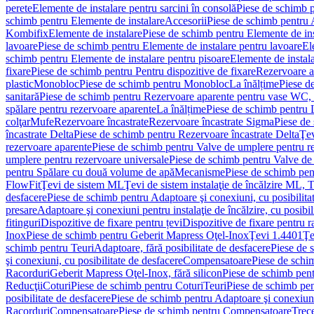
perete
Elemente de instalare pentru sarcini în consolă
Piese de schimb p
schimb pentru Elemente de instalare
Accesorii
Piese de schimb pentru 
Kombifix
Elemente de instalare
Piese de schimb pentru Elemente de ins
lavoare
Piese de schimb pentru Elemente de instalare pentru lavoare
El
schimb pentru Elemente de instalare pentru pisoare
Elemente de instala
fixare
Piese de schimb pentru Pentru dispozitive de fixare
Rezervoare a
plastic
Monobloc
Piese de schimb pentru Monobloc
La înălțime
Piese d
sanitară
Piese de schimb pentru Rezervoare aparente pentru vase WC, 
spălare pentru rezervoare aparente
La înălțime
Piese de schimb pentru 
colţar
Mufe
Rezervoare încastrate
Rezervoare încastrate Sigma
Piese de
încastrate Delta
Piese de schimb pentru Rezervoare încastrate Delta
Ţev
rezervoare aparente
Piese de schimb pentru Valve de umplere pentru r
umplere pentru rezervoare universale
Piese de schimb pentru Valve de
pentru Spălare cu două volume de apă
Mecanisme
Piese de schimb pe
FlowFit
Ţevi de sistem ML
Ţevi de sistem instalaţie de încălzire ML,
desfacere
Piese de schimb pentru Adaptoare şi conexiuni, cu posibilita
presare
Adaptoare şi conexiuni pentru instalaţie de încălzire, cu posibil
fitinguri
Dispozitive de fixare pentru țevi
Dispozitive de fixare pentru r
Inox
Piese de schimb pentru Geberit Mapress Oţel-Inox
Ţevi 1.4401
Ţe
schimb pentru Teuri
Adaptoare, fără posibilitate de desfacere
Piese de 
şi conexiuni, cu posibilitate de desfacere
Compensatoare
Piese de sch
Racorduri
Geberit Mapress Oţel-Inox, fără silicon
Piese de schimb pent
Reducţii
Coturi
Piese de schimb pentru Coturi
Teuri
Piese de schimb pen
posibilitate de desfacere
Piese de schimb pentru Adaptoare şi conexiuni,
Racorduri
Compensatoare
Piese de schimb pentru Compensatoare
Trece