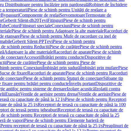
u Distribuitoare pentru încălzire prin pardoseală
Robinet de închidere
e a temperaturii
Piese de schimb pentru Unităţi de reglare a
e
Bypassuri
Componente de reglaj
Servomotoare
Termostate de
or
Geberit Silent-db20
Ţevi
Fitinguri
Piese de schimb pentru
rTube
Coturi
Fitinguri speciale
Conexiuni
Piese de schimb pentru
teriale
Piese de schimb pentru Adaptoare la alte materiale
Racorduri de
de etanșare
Piese de schimb pentru Mufe de racordare cu inel de
umabile
Geberit Silent-PP
Ţevi
Piese de schimb pentru
 de schimb pentru Reducţii
Piese de curățire
Piese de schimb pentru
ară
Adaptoare la alte materiale
Racorduri de aparate
Piese de schimb
 de conectare
Accesorii
Brățări pentru conducte
Dispozitive de
cţii
Piese de curățire
Piese de schimb pentru Piese de
chimb pentru Conexiuni
Îmbinări prin sudură
Îmbinări prin mufare
Piese
Bucşe de fixare
Racorduri de aparate
Piese de schimb pentru Racorduri
 de conectare
Piese de schimb pentru Ştuţuri de conectare
Sifoane tip
 fixare pentru brăţări pentru conducte
Înveliş portant
Dispozitive de
ţie antifoc pentru sisteme de drenare
Izolare acustică
Izolaţii contra
lii
Etanşări
Ventile de aerisire pentru drenaj
Ventile de aerisire
Piese de
erasă cu capacitate de până la 12 l/s
Piese de schimb pentru Receptori
ate de până la 25 l/s
Receptori de terasă cu capacitate de până la 100
tori de terasă pentru jgheaburi
Receptori de terasă cu capacitate de
 de schimb pentru Receptori de terasă cu capacitate de până la 25
eră de vapori
Piese de schimb pentru Elemente barieră de
s
Pentru receptori de terasă cu capacitate de până la 25 l/s
Preaplinuri de
ceptori de terasă cu capacitate de până la 12 l/s
Pentru receptori de