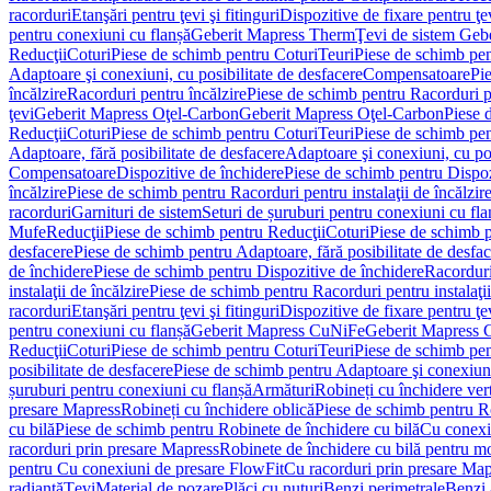
racorduri
Etanşări pentru ţevi şi fitinguri
Dispozitive de fixare pentru ţe
pentru conexiuni cu flanșă
Geberit Mapress Therm
Ţevi de sistem Geb
Reducţii
Coturi
Piese de schimb pentru Coturi
Teuri
Piese de schimb pen
Adaptoare şi conexiuni, cu posibilitate de desfacere
Compensatoare
Pi
încălzire
Racorduri pentru încălzire
Piese de schimb pentru Racorduri p
ţevi
Geberit Mapress Oţel-Carbon
Geberit Mapress Oţel-Carbon
Piese 
Reducţii
Coturi
Piese de schimb pentru Coturi
Teuri
Piese de schimb pen
Adaptoare, fără posibilitate de desfacere
Adaptoare şi conexiuni, cu pos
Compensatoare
Dispozitive de închidere
Piese de schimb pentru Dispoz
încălzire
Piese de schimb pentru Racorduri pentru instalaţii de încălzir
racorduri
Garnituri de sistem
Seturi de șuruburi pentru conexiuni cu fla
Mufe
Reducţii
Piese de schimb pentru Reducţii
Coturi
Piese de schimb p
desfacere
Piese de schimb pentru Adaptoare, fără posibilitate de desfa
de închidere
Piese de schimb pentru Dispozitive de închidere
Racordur
instalaţii de încălzire
Piese de schimb pentru Racorduri pentru instalaţii
racorduri
Etanşări pentru ţevi şi fitinguri
Dispozitive de fixare pentru ţe
pentru conexiuni cu flanșă
Geberit Mapress CuNiFe
Geberit Mapress
Reducţii
Coturi
Piese de schimb pentru Coturi
Teuri
Piese de schimb pen
posibilitate de desfacere
Piese de schimb pentru Adaptoare şi conexiuni,
șuruburi pentru conexiuni cu flanșă
Armături
Robineți cu închidere ver
presare Mapress
Robineți cu închidere oblică
Piese de schimb pentru Ro
cu bilă
Piese de schimb pentru Robinete de închidere cu bilă
Cu conexi
racorduri prin presare Mapress
Robinete de închidere cu bilă pentru mo
pentru Cu conexiuni de presare FlowFit
Cu racorduri prin presare Map
radiantă
Ţevi
Material de pozare
Plăci cu nuturi
Benzi perimetrale
Benzi 