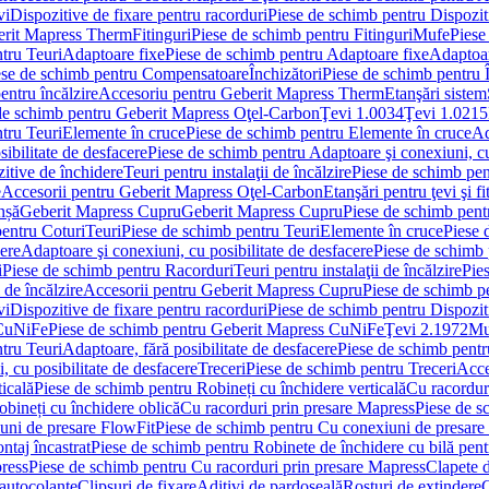
vi
Dispozitive de fixare pentru racorduri
Piese de schimb pentru Dispoziti
erit Mapress Therm
Fitinguri
Piese de schimb pentru Fitinguri
Mufe
Piese
tru Teuri
Adaptoare fixe
Piese de schimb pentru Adaptoare fixe
Adaptoar
ese de schimb pentru Compensatoare
Închizători
Piese de schimb pentru Î
entru încălzire
Accesoriu pentru Geberit Mapress Therm
Etanşări sistem
de schimb pentru Geberit Mapress Oţel-Carbon
Ţevi 1.0034
Ţevi 1.0215
tru Teuri
Elemente în cruce
Piese de schimb pentru Elemente în cruce
Ad
ibilitate de desfacere
Piese de schimb pentru Adaptoare şi conexiuni, cu
itive de închidere
Teuri pentru instalaţii de încălzire
Piese de schimb pent
e
Accesorii pentru Geberit Mapress Oţel-Carbon
Etanşări pentru ţevi şi fi
nșă
Geberit Mapress Cupru
Geberit Mapress Cupru
Piese de schimb pen
entru Coturi
Teuri
Piese de schimb pentru Teuri
Elemente în cruce
Piese 
cere
Adaptoare şi conexiuni, cu posibilitate de desfacere
Piese de schimb 
i
Piese de schimb pentru Racorduri
Teuri pentru instalaţii de încălzire
Pies
 de încălzire
Accesorii pentru Geberit Mapress Cupru
Piese de schimb p
vi
Dispozitive de fixare pentru racorduri
Piese de schimb pentru Dispoziti
 CuNiFe
Piese de schimb pentru Geberit Mapress CuNiFe
Ţevi 2.1972
Mu
tru Teuri
Adaptoare, fără posibilitate de desfacere
Piese de schimb pentru
 cu posibilitate de desfacere
Treceri
Piese de schimb pentru Treceri
Acce
ticală
Piese de schimb pentru Robineți cu închidere verticală
Cu racordur
bineți cu închidere oblică
Cu racorduri prin presare Mapress
Piese de s
uni de presare FlowFit
Piese de schimb pentru Cu conexiuni de presare
ntaj încastrat
Piese de schimb pentru Robinete de închidere cu bilă pent
ress
Piese de schimb pentru Cu racorduri prin presare Mapress
Clapete 
autocolante
Clipsuri de fixare
Aditivi de pardoseală
Rosturi de extindere