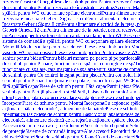
rezervor încastrat Omega
Piese de schimb pentru Pentru rezervor înca
de schimb pentru Pentru rezervoarele încastrate Twinline
Accesorii
Mat
spălării pentru WC cu acţionare spălare electronică
Pentru alimentare e
rezervoare încastrate Geberit Sigma 12 cm
Pentru alimentare electrică
încastrate Geberit Sigma 8 cm
Pentru alimentare electrică de la reţea
Geberit Omega 12 cm
Pentru alimentare de la baterie, pentru rezervo
cm
Accesorii pentru sisteme de comandă a spălării pentru WC
Piese de
sisteme de comandă a spălării pentru WC cu acţionare spălare electro
Monolith
Modul sanitar pentru vas de WC
Piese de schimb pentru Mod
vase de WC pe pardoseală
Piese de schimb pentru Pentru vase de WC
sanitar pentru bideuri
Pentru bideuri montate pe perete şi pe pardoseal
de schimb pentru Pisoare, funcţionare cu spălare, cu margine de spăla
funcţionare cu spălare, fără margine de spălare
Pentru sisteme de coma
de schimb pentru Cu control integrat pentru pisoar
Pentru controlul int
schimb pentru Pisoar, funcţionare cu spălare, cu/pentru capac WC
Fără
fără apă
Fără capac
Piese de schimb pentru Fără capac
Partiţii pisoar
Pie
schimb pentru Partiţii pisoar din sticlă
Partiţii pisoar din ceramică sanit
sifon
Ţevi de spălare, coturi de spălare şi adaptoare
Piese de schimb pen
încorporat
Piese de schimb pentru Montaj încorporat
Cu acţionare spăla
acţionare spălare electronică, alimentare de la baterie
Piese de schimb p
pneumatică
Basic
Piese de schimb pentru Basic
Montaj aparent
Piese de
electronică, alimentare electrică de la reţea
Cu acţionare spălare electro
Accesorii
Seturi de carcase şi de înlocuire
Piese de schimb pentru Seturi
de protecţie
Sisteme de comandă integrate
Alte accesorii
Racorduri de a
chiuvete
Sifoane
Piese de schimb pentru Sifoane
Coturi de conectare
Pi