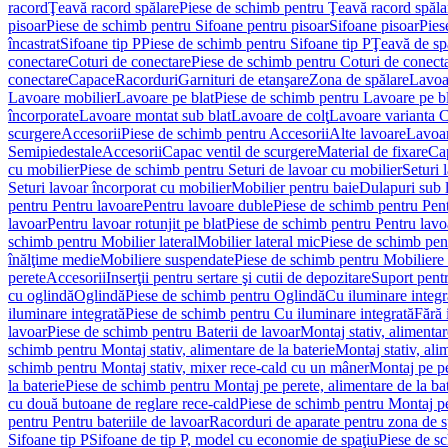
racord
Ţeavă racord spălare
Piese de schimb pentru Ţeavă racord spăla
pisoar
Piese de schimb pentru Sifoane pentru pisoar
Sifoane pisoar
Pies
încastrat
Sifoane tip P
Piese de schimb pentru Sifoane tip P
Ţeavă de spă
conectare
Coturi de conectare
Piese de schimb pentru Coturi de conect
conectare
Capace
Racorduri
Garnituri de etanşare
Zona de spălare
Lavoa
Lavoare mobilier
Lavoare pe blat
Piese de schimb pentru Lavoare pe bl
încorporate
Lavoare montat sub blat
Lavoare de colţ
Lavoare varianta 
scurgere
Accesorii
Piese de schimb pentru Accesorii
Alte lavoare
Lavoar
Semipiedestale
Accesorii
Capac ventil de scurgere
Material de fixare
Cap
cu mobilier
Piese de schimb pentru Seturi de lavoar cu mobilier
Seturi 
Seturi lavoar încorporat cu mobilier
Mobilier pentru baie
Dulapuri sub 
pentru Pentru lavoare
Pentru lavoare duble
Piese de schimb pentru Pen
lavoar
Pentru lavoar rotunjit pe blat
Piese de schimb pentru Pentru lavoa
schimb pentru Mobilier lateral
Mobilier lateral mic
Piese de schimb pent
înălţime medie
Mobiliere suspendate
Piese de schimb pentru Mobiliere
perete
Accesorii
Inserţii pentru sertare şi cutii de depozitare
Suport pentr
cu oglindă
Oglindă
Piese de schimb pentru Oglindă
Cu iluminare integr
iluminare integrată
Piese de schimb pentru Cu iluminare integrată
Fără 
lavoar
Piese de schimb pentru Baterii de lavoar
Montaj stativ, alimentare
schimb pentru Montaj stativ, alimentare de la baterie
Montaj stativ, ali
schimb pentru Montaj stativ, mixer rece-cald cu un mâner
Montaj pe per
la baterie
Piese de schimb pentru Montaj pe perete, alimentare de la bat
cu două butoane de reglare rece-cald
Piese de schimb pentru Montaj pe
pentru Pentru bateriile de lavoar
Racorduri de aparate pentru zona de sp
Sifoane tip P
Sifoane de tip P, model cu economie de spaţiu
Piese de s