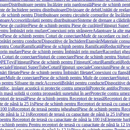
toare
Distribuitoare pentru încălzire prin pardoseală
Piese de schimb pentr
te de închidere pentru distribuitoare
Divizoare de debit
Unităţi de reglar
 de schimb pentru Distribuitoare pentru circuitele corpurilor de încălzir
toare
Accesorii
Izolaţii pentru distribuitoare
Sisteme de drenare a clădiril
Piese de curățire
Piese de schimb pentru Piese de curățire
Fitinguri Supe
entru Îmbinări prin mufare
Conexiuni prin strângere
Adaptoare la alte ma
re
Piese de schimb pentru Coturi de conectare
Mufe de racordare cu inel 
brăţări pentru conducte
Dispozitive de închidere
Etanșări
Materiale cons
entru Coturi
Ramificaţii
Piese de schimb pentru Ramificaţii
Reducţii
Piese
 prin mufare
Piese de schimb pentru Îmbinări prin mufare
Racorduri ghe
u Coturi de conectare
Ştuţuri de conectare
Piese de schimb pentru Ştuţuri
DPE
Ţevi
Fitinguri
Piese de schimb pentru Fitinguri
Coturi
Ramificaţii
Redu
peciale
Fitinguri SuperTube
Coturi
Fitinguri speciale
Conexiuni
Piese de s
ări filetate
Piese de schimb pentru Îmbinări filetate
Conexiuni cu flanşă
are
Mufe de conectare
Piese de schimb pentru Mufe de conectare
Ştuţuri
 pentru Sifoane tip melc
Accesorii
Brăţări pentru conducte
Dispozitive de
ntifoc, izolare acustică şi protecţie contra umezelii
Protecţie antifoc
Protec
în masă solidă şi contra propagării sunetului în aer
Protecţie contra umeze
ptori de terasă
Piese de schimb pentru Receptori de terasă
Receptori de t
te de până la 25 l/s
Piese de schimb pentru Receptori de terasă cu capacit
100 l/s
Receptori de terasă pentru jgheaburi
Piese de schimb pentru Recep
de până la 12 l/s
Receptori de terasă cu capacitate de până la 25 l/s
Piese
entru Receptori de terasă cu capacitate de până la 100 l/s
Elemente bari
 schimb pentru Pentru receptori de terasă cu capacitate de până la 12 l/
de terasă cu capacitate de până la 12 l/s
Piese de schimb pentru Pentru re