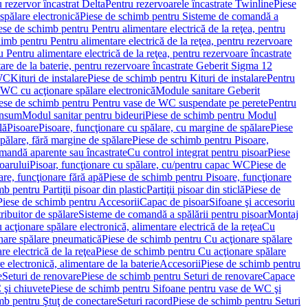
 rezervor încastrat Delta
Pentru rezervoarele încastrate Twinline
Piese
spălare electronică
Piese de schimb pentru Sisteme de comandă a
ese de schimb pentru Pentru alimentare electrică de la reţea, pentru
imb pentru Pentru alimentare electrică de la reţea, pentru rezervoare
 Pentru alimentare electrică de la reţea, pentru rezervoare încastrate
re de la baterie, pentru rezervoare încastrate Geberit Sigma 12
 WC
Kituri de instalare
Piese de schimb pentru Kituri de instalare
Pentru
 WC cu acţionare spălare electronică
Module sanitare Geberit
ese de schimb pentru Pentru vase de WC suspendate pe perete
Pentru
onsum
Modul sanitar pentru bideuri
Piese de schimb pentru Modul
lă
Pisoare
Pisoare, funcţionare cu spălare, cu margine de spălare
Piese
spălare, fără margine de spălare
Piese de schimb pentru Pisoare,
mandă aparente sau încastrate
Cu control integrat pentru pisoar
Piese
oarului
Pisoar, funcţionare cu spălare, cu/pentru capac WC
Piese de
are, funcţionare fără apă
Piese de schimb pentru Pisoare, funcţionare
b pentru Partiţii pisoar din plastic
Partiţii pisoar din sticlă
Piese de
Piese de schimb pentru Accesorii
Capac de pisoar
Sifoane şi accesoriu
ribuitor de spălare
Sisteme de comandă a spălării pentru pisoar
Montaj
acţionare spălare electronică, alimentare electrică de la reţea
Cu
nare spălare pneumatică
Piese de schimb pentru Cu acţionare spălare
re electrică de la reţea
Piese de schimb pentru Cu acţionare spălare
 electronică, alimentare de la baterie
Accesorii
Piese de schimb pentru
e
Seturi de renovare
Piese de schimb pentru Seturi de renovare
Capace
 şi chiuvete
Piese de schimb pentru Sifoane pentru vase de WC şi
mb pentru Ştuţ de conectare
Seturi racord
Piese de schimb pentru Seturi