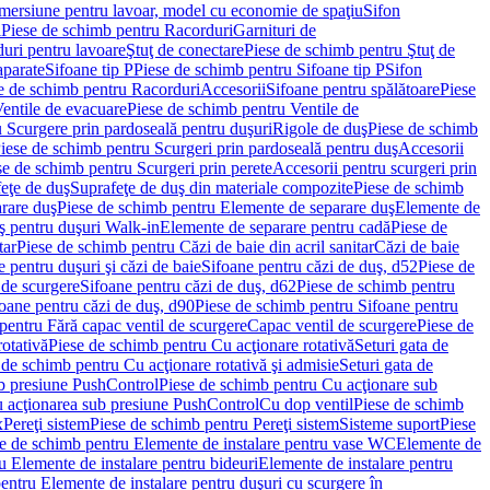
imersiune pentru lavoar, model cu economie de spaţiu
Sifon
i
Piese de schimb pentru Racorduri
Garnituri de
uri pentru lavoare
Ştuţ de conectare
Piese de schimb pentru Ştuţ de
aparate
Sifoane tip P
Piese de schimb pentru Sifoane tip P
Sifon
e de schimb pentru Racorduri
Accesorii
Sifoane pentru spălătoare
Piese
entile de evacuare
Piese de schimb pentru Ventile de
 Scurgere prin pardoseală pentru duşuri
Rigole de duş
Piese de schimb
iese de schimb pentru Scurgeri prin pardoseală pentru duş
Accesorii
se de schimb pentru Scurgeri prin perete
Accesorii pentru scurgeri prin
feţe de duş
Suprafeţe de duş din materiale compozite
Piese de schimb
rare duş
Piese de schimb pentru Elemente de separare duş
Elemente de
uş pentru duşuri Walk-in
Elemente de separare pentru cadă
Piese de
tar
Piese de schimb pentru Căzi de baie din acril sanitar
Căzi de baie
 pentru duşuri şi căzi de baie
Sifoane pentru căzi de duş, d52
Piese de
 de scurgere
Sifoane pentru căzi de duş, d62
Piese de schimb pentru
oane pentru căzi de duş, d90
Piese de schimb pentru Sifoane pentru
pentru Fără capac ventil de scurgere
Capac ventil de scurgere
Piese de
rotativă
Piese de schimb pentru Cu acţionare rotativă
Seturi gata de
 de schimb pentru Cu acţionare rotativă şi admisie
Seturi gata de
b presiune PushControl
Piese de schimb pentru Cu acţionare sub
ru acţionarea sub presiune PushControl
Cu dop ventil
Piese de schimb
x
Pereţi sistem
Piese de schimb pentru Pereţi sistem
Sisteme suport
Piese
e de schimb pentru Elemente de instalare pentru vase WC
Elemente de
u Elemente de instalare pentru bideuri
Elemente de instalare pentru
entru Elemente de instalare pentru duşuri cu scurgere în