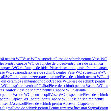
letă pentru WC
Vase WC suspendate
Piese de schimb pentru Vase WC
tru Pentru capace WC cu funcţie de bideu
Pentru vase de ceramică
 capace WC cu funcţie de bideu
Piese de schimb pentru Pentru capace
ase WC suspendate
Piese de schimb pentru Vase WC suspendate
WC-
eală
WC-uri pentru rezervoare aparente
Piese de schimb pentru WC-uri
 din ceramică sanitară
Monobloc
Capace WC
Piese de schimb pentru
 WC cu spălare verticală înălţat
Piese de schimb pentru Vas de WC cu
ta Comfort
Piese de schimb pentru Capace WC varianta
b pentru Vas de WC pentru copii
Vase WC suspendate
Piese de schimb
 pentru Capace WC pentru copii
Capace WC
Piese de schimb pentru
doseală
Accesorii
Piese de schimb pentru Accesorii
Clapete de
at Sigma
Piese de schimb pentru Pentru rezervor încastrat Sigma
Pentru