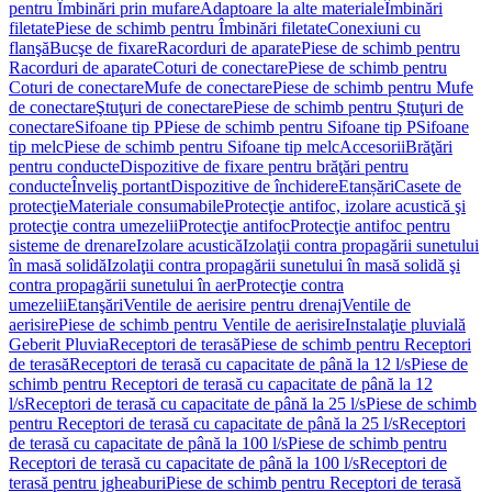
pentru Îmbinări prin mufare
Adaptoare la alte materiale
Îmbinări
filetate
Piese de schimb pentru Îmbinări filetate
Conexiuni cu
flanşă
Bucşe de fixare
Racorduri de aparate
Piese de schimb pentru
Racorduri de aparate
Coturi de conectare
Piese de schimb pentru
Coturi de conectare
Mufe de conectare
Piese de schimb pentru Mufe
de conectare
Ştuţuri de conectare
Piese de schimb pentru Ştuţuri de
conectare
Sifoane tip P
Piese de schimb pentru Sifoane tip P
Sifoane
tip melc
Piese de schimb pentru Sifoane tip melc
Accesorii
Brăţări
pentru conducte
Dispozitive de fixare pentru brăţări pentru
conducte
Înveliş portant
Dispozitive de închidere
Etanșări
Casete de
protecţie
Materiale consumabile
Protecţie antifoc, izolare acustică şi
protecţie contra umezelii
Protecţie antifoc
Protecţie antifoc pentru
sisteme de drenare
Izolare acustică
Izolaţii contra propagării sunetului
în masă solidă
Izolaţii contra propagării sunetului în masă solidă şi
contra propagării sunetului în aer
Protecţie contra
umezelii
Etanşări
Ventile de aerisire pentru drenaj
Ventile de
aerisire
Piese de schimb pentru Ventile de aerisire
Instalaţie pluvială
Geberit Pluvia
Receptori de terasă
Piese de schimb pentru Receptori
de terasă
Receptori de terasă cu capacitate de până la 12 l/s
Piese de
schimb pentru Receptori de terasă cu capacitate de până la 12
l/s
Receptori de terasă cu capacitate de până la 25 l/s
Piese de schimb
pentru Receptori de terasă cu capacitate de până la 25 l/s
Receptori
de terasă cu capacitate de până la 100 l/s
Piese de schimb pentru
Receptori de terasă cu capacitate de până la 100 l/s
Receptori de
terasă pentru jgheaburi
Piese de schimb pentru Receptori de terasă