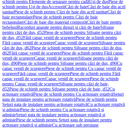
schimb pentru Elemente de separare pentru cadă
Uşi de duş
Piese de
schimb pentru Uşi de duş
Accesorii
Căzi de baie
Căzi de baie din acril
sanitar
Piese de schimb pentru Căzi de baie din acril sanitar
Căzi de
baie rectangulare
Piese de schimb pentru Căzi de baie
rectangulare
Căzi de baie din material compozit
Căzi de baie pentru
bebeluşi
Racorduri aparate pentru duşuri şi căzi de baie
Sifoane
pentru căzi de duş, d52
Piese de schimb pentru Sifoane pentru căzi
de duş, d52
Fără capac ventil de scurgere
Piese de schimb pentru
Fără capac ventil de scurgere
Capac ventil de scurgere
Sifoane pentru
căzi de duş, d62
Piese de schimb pentru Sifoane pentru căzi de duş,
d62
Fără capac ventil de scurgere
Piese de schimb pentru Fără capac
ventil de scurgere
Capac ventil de scurgere
Sifoane pentru căzi de
duş, d90
Piese de schimb pentru Sifoane pentru căzi de duş, d90
Cu
capac ventil de scurgere
Piese de schimb pentru Cu capac ventil de
scurgere
Fără capac ventil de scurgere
Piese de schimb pentru Fără
capac ventil de scurgere
Capac ventil de scurgere
Piese de schimb
pentru Capac ventil de scurgere
Sifoane pentru căzi de baie,
d52
Piese de schimb pentru Sifoane pentru căzi de baie, d52
Cu
acţionare rotativă
Piese de schimb pentru Cu acţionare rotativă
Seturi
gata de instalare pentru acţionare rotativă
Piese de schimb pentru
Seturi gata de instalare pentru acţionare rotativă
Cu acţionare rotativă
şi admisie
Piese de schimb pentru Cu acţionare rotativă şi
admisie
Seturi gata de instalare pentru acţionare rotativă şi
admisie
Piese de schimb pentru Seturi gata de instalare pentru
acţionare rotativă şi admisie
Cu acţionare sub presiune