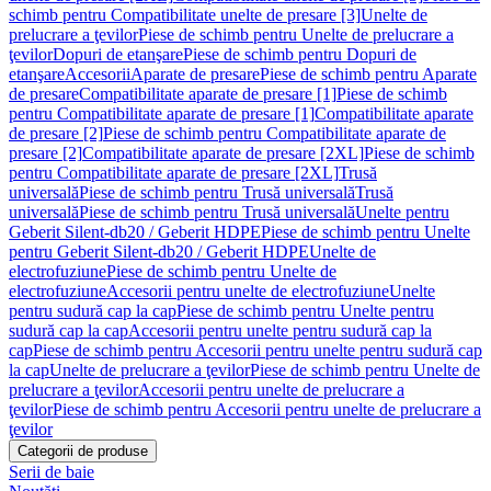
schimb pentru Compatibilitate unelte de presare [3]
Unelte de
prelucrare a ţevilor
Piese de schimb pentru Unelte de prelucrare a
ţevilor
Dopuri de etanşare
Piese de schimb pentru Dopuri de
etanşare
Accesorii
Aparate de presare
Piese de schimb pentru Aparate
de presare
Compatibilitate aparate de presare [1]
Piese de schimb
pentru Compatibilitate aparate de presare [1]
Compatibilitate aparate
de presare [2]
Piese de schimb pentru Compatibilitate aparate de
presare [2]
Compatibilitate aparate de presare [2XL]
Piese de schimb
pentru Compatibilitate aparate de presare [2XL]
Trusă
universală
Piese de schimb pentru Trusă universală
Trusă
universală
Piese de schimb pentru Trusă universală
Unelte pentru
Geberit Silent-db20 / Geberit HDPE
Piese de schimb pentru Unelte
pentru Geberit Silent-db20 / Geberit HDPE
Unelte de
electrofuziune
Piese de schimb pentru Unelte de
electrofuziune
Accesorii pentru unelte de electrofuziune
Unelte
pentru sudură cap la cap
Piese de schimb pentru Unelte pentru
sudură cap la cap
Accesorii pentru unelte pentru sudură cap la
cap
Piese de schimb pentru Accesorii pentru unelte pentru sudură cap
la cap
Unelte de prelucrare a ţevilor
Piese de schimb pentru Unelte de
prelucrare a ţevilor
Accesorii pentru unelte de prelucrare a
ţevilor
Piese de schimb pentru Accesorii pentru unelte de prelucrare a
ţevilor
Categorii de produse
Serii de baie