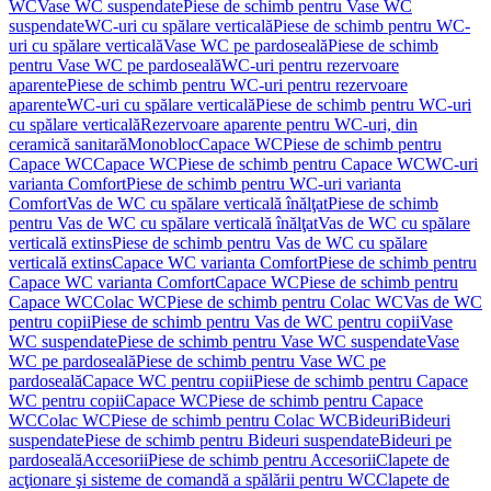
WC
Vase WC suspendate
Piese de schimb pentru Vase WC
suspendate
WC-uri cu spălare verticală
Piese de schimb pentru WC-
uri cu spălare verticală
Vase WC pe pardoseală
Piese de schimb
pentru Vase WC pe pardoseală
WC-uri pentru rezervoare
aparente
Piese de schimb pentru WC-uri pentru rezervoare
aparente
WC-uri cu spălare verticală
Piese de schimb pentru WC-uri
cu spălare verticală
Rezervoare aparente pentru WC-uri, din
ceramică sanitară
Monobloc
Capace WC
Piese de schimb pentru
Capace WC
Capace WC
Piese de schimb pentru Capace WC
WC-uri
varianta Comfort
Piese de schimb pentru WC-uri varianta
Comfort
Vas de WC cu spălare verticală înălţat
Piese de schimb
pentru Vas de WC cu spălare verticală înălţat
Vas de WC cu spălare
verticală extins
Piese de schimb pentru Vas de WC cu spălare
verticală extins
Capace WC varianta Comfort
Piese de schimb pentru
Capace WC varianta Comfort
Capace WC
Piese de schimb pentru
Capace WC
Colac WC
Piese de schimb pentru Colac WC
Vas de WC
pentru copii
Piese de schimb pentru Vas de WC pentru copii
Vase
WC suspendate
Piese de schimb pentru Vase WC suspendate
Vase
WC pe pardoseală
Piese de schimb pentru Vase WC pe
pardoseală
Capace WC pentru copii
Piese de schimb pentru Capace
WC pentru copii
Capace WC
Piese de schimb pentru Capace
WC
Colac WC
Piese de schimb pentru Colac WC
Bideuri
Bideuri
suspendate
Piese de schimb pentru Bideuri suspendate
Bideuri pe
pardoseală
Accesorii
Piese de schimb pentru Accesorii
Clapete de
acţionare şi sisteme de comandă a spălării pentru WC
Clapete de