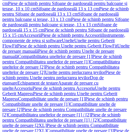
cm
Piese de schimb pentru Sifoane de pardoseală pentru balcoane și
terase, 10 x 10 cm
Sifoane de pardoseală 13 x 13 cm
Piese de schimb
pentru Sifoane de pardoseală 13 x 13 cm
Sifoane de pardoseală
pentru balcoane şi terase, 13 x 13 cm
Piese de schimb pentru Sifoane
de pardoseală pentru balcoane şi terase, 13 x 13 cm
Sifoane de
pardoseală 15 x 15 cm
Piese de schimb pentru Sifoane de pardoseală
15 x 15 cm
Accesorii
Piese de schimb pentru Accesorii
Instrumente,
componente de reţea şi software
Unelte
Unelte pentru Geberit
FlowFit
Piese de schimb pentru Unelte pentru Geberit FlowFit
Unelte
de presare manuală
Piese de schimb pentru Unelte de presare
manuală
Compatibilitatea uneltelor de presare [1]
Piese de schimb
pentru Compatibilitatea uneltelor de presare [1]
Compatibilitatea
uneltelor de presare [2]
Piese de schimb pentru Compatibilitatea
uneltelor de presare [2]
Unelte pentru prelucrarea ţevilor
Piese de
schimb pentru Unelte pentru prelucrarea ţevilor
Dop de
etanşare
Echipament de testare
Aparate de presare cu
unelte
Accesoriu
Piese de schimb pentru Accesoriu
Unelte pentru
Geberit Mapress
Piese de schimb pentru Unelte pentru Geberit
Mapress
Compatibilitate unelte de presare [1]
Piese de schimb pentru
Compatibilitate unelte de presare [1]
Compatibilitate unelte de
presare [2]
Piese de schimb pentru Compatibilitate unelte de presare
[2]
Compatibilitatea uneltelor de presare [1] / [2]
Piese de schimb
pentru Compatibilitatea uneltelor de presare [1] / [2]
Compatibilitate
unelte de presare [2XL]
Piese de schimb pentru Compatibilitate
unelte de presare [2XL]
Compatibilitate unelte de presare [3]
Piese de