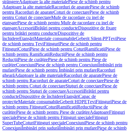
strângere
Adaptoare la alte materiale
Piese de schimb pentru
Adaptoare la alte materiale
Racorduri de aparate
Piese de schimb
pentru Racorduri de aparate
Coturi de conectare
Piese de schimb
pentru Coturi de conectare
Mufe de racordare cu inel de
etanșare
Piese de schimb pentru Mufe de racordare cu inel de
etanșare
Accesorii
Brăţări pentru conducte
Dispozitive de fixare
pentru brăţări pentru conducte
Dispozitive de
închidere
Etanșări
Materiale consumabile
Geberit Silent-PP
Ţevi
Piese
de schimb pentru Ţevi
Fitinguri
Piese de schimb pentru
Fitinguri
Coturi
Piese de schimb pentru Coturi
Ramificaţii
Piese de
schimb pentru Ramificaţii
Reducţii
Piese de schimb pentru
Reducţii
Piese de curățire
Piese de schimb pentru Piese de
curățire
Conexiuni
Piese de schimb pentru Conexiuni
Îmbinări prin
mufare
Piese de schimb pentru Îmbinări prin mufare
Racorduri
gheară
Adaptoare la alte materiale
Racorduri de aparate
Piese de
schimb pentru Racorduri de aparate
Coturi de conectare
Piese de
schimb pentru Coturi de conectare
Ştuţuri de conectare
Piese de
schimb pentru Ştuţuri de conectare
Accesorii
Brățări pentru
conducte
Dispozitive de închidere
Etanșări
Capac de
protecție
Materiale consumabile
Geberit HDPE
Ţevi
Fitinguri
Piese de
schimb pentru Fitinguri
Coturi
Ramificaţii
Reducţii
Piese de
curățire
Piese de schimb pentru Piese de curățire
Adaptoare
Fitinguri
speciale
Piese de schimb pentru Fitinguri speciale
Fitinguri
SuperTube
Coturi
Fitinguri speciale
Conexiuni
Piese de schimb pentru
Conexiuni
Îmbinări prin sudură
Îmbinări prin mufare
Piese de schimb