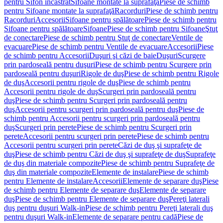
pentru Sifon încastrat
Sifoane montate la suprafaţă
Piese de schimb
pentru Sifoane montate la suprafaţă
Racorduri
Piese de schimb pentru
Racorduri
Accesorii
Sifoane pentru spălătoare
Piese de schimb pentru
Sifoane pentru spălătoare
Sifoane
Piese de schimb pentru Sifoane
Ştuţ
de conectare
Piese de schimb pentru Ştuţ de conectare
Ventile de
evacuare
Piese de schimb pentru Ventile de evacuare
Accesorii
Piese
de schimb pentru Accesorii
Duşuri şi căzi de baie
Duşuri
Scurgere
prin pardoseală pentru duşuri
Piese de schimb pentru Scurgere prin
pardoseală pentru duşuri
Rigole de duş
Piese de schimb pentru Rigole
de duş
Accesorii pentru rigole de duş
Piese de schimb pentru
Accesorii pentru rigole de duş
Scurgeri prin pardoseală pentru
duş
Piese de schimb pentru Scurgeri prin pardoseală pentru
duş
Accesorii pentru scurgeri prin pardoseală pentru duş
Piese de
schimb pentru Accesorii pentru scurgeri prin pardoseală pentru
duş
Scurgeri prin perete
Piese de schimb pentru Scurgeri prin
perete
Accesorii pentru scurgeri prin perete
Piese de schimb pentru
Accesorii pentru scurgeri prin perete
Căzi de duş şi suprafeţe de
duş
Piese de schimb pentru Căzi de duş şi suprafeţe de duş
Suprafeţe
de duş din materiale compozite
Piese de schimb pentru Suprafeţe de
duş din materiale compozite
Elemente de instalare
Piese de schimb
pentru Elemente de instalare
Accesorii
Elemente de separare duş
Piese
de schimb pentru Elemente de separare duş
Elemente de separare
duş
Piese de schimb pentru Elemente de separare duş
Pereţi laterali
duş pentru duşuri Walk-in
Piese de schimb pentru Pereţi laterali duş
pentru duşuri Walk-in
Elemente de separare pentru cadă
Piese de