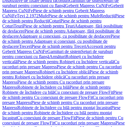
Dispozitive de fixare pentru racorduri
Garnituri de sistem
Seturi de
șuruburi pentru conexiuni cu flanșă
Geberit Mapress CuNiFe
Geberit
Mapress CuNiFe
Piese de schimb pentru Geberit Mapress
CuNiFe
Ţevi 2.1972
Mufe
Piese de schimb pentru Mufe
Reducţii
Piese
de schimb pentru Reducţii
Coturi
Piese de schimb pentru
Coturi
Teuri
Piese de schimb pentru Teuri
Adaptoare, fără posibilitate
de desfacere
Piese de schimb pentru Adaptoare, fără posibilitate de
desfacere
Adaptoare şi conexiuni, cu posibilitate de desfacere
Piese
de schimb pentru Adaptoare şi conexiuni, cu posibilitate de
desfacere
Treceri
Piese de schimb pentru Treceri
Accesorii pentru
Geberit Mapress CuNiFe
Garnituri de sistem
Seturi de șuruburi
pentru conexiuni cu flanșă
Armături
Robineți cu închidere
verticală
Piese de schimb pentru Robineți cu închidere verticală
Cu
racorduri prin presare Mapress
Piese de schimb pentru Cu racorduri
prin presare Mapress
Robineți cu închidere oblică
Piese de schimb
pentru Robineți cu închidere oblică
Cu racorduri prin presare
Mapress
Piese de schimb pentru Cu racorduri prin presare
Mapress
Robinete de închidere cu bilă
Piese de schimb pentru
Robinete de închidere cu bilă
Cu conexiuni de presare FlowFit
Piese
de schimb pentru Cu conexiuni de presare FlowFit
Cu racorduri prin
presare Mapress
Piese de schimb pentru Cu racorduri prin presare
Mapress
Robinete de închidere cu bilă pentru montaj încastrat
Piese
de schimb pentru Robinete de închidere cu bilă pentru montaj
încastrat
Cu conexiuni de presare FlowFit
Piese de schimb pentru Cu
conexiuni de presare FlowFit
Cu racorduri prin presare Mapress
Piese