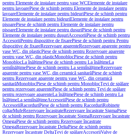
pentru Elemente de instalare pentru vase WC
Elemente de instalare
pentru lavoare
Piese de schimb pentru Elemente de instalare pentru
lavoare
Elemente de instalare pentru bideuri
Piese de schimb pentru
Elemente de instalare pentru bideuri
Elemente de instalare pentru
pisoare
Piese de schimb pentru Elemente de instalare pentru
pisoare
Elemente de instalare pentru duşuri
Piese de schimb pentru
Elemente de instalare pentru duşuri
Accesorii
Piese de schimb pentru
Accesorii
Pentru dispozitive de fixare
Piese de schimb pentru Pentru
dispozitive de fixare
Rezervoare aparente
Rezervoare aparente pentru
vase WC, din plastic
Piese de schimb pentru Rezervoare aparente
pentru vase WC, din plastic
Monobloc
Piese de schimb pentru
Monobloc
La înălțime
Piese de schimb pentru La înălțime
La
semiînălțime
Piese de schimb pentru La semiînălțime
Rezervoare
aparente pentru vase WC, din ceramică sanitară
Piese de schimb
pentru Rezervoare aparente pentru vase WC, din ceramică
sanitară
Monobloc
Piese de schimb pentru Monobloc
Ţevi de spălare
pentru rezervoare aparente
Piese de schimb pentru Ţevi de spălare
pentru rezervoare aparente
La înălțime
Piese de schimb pentru La
înălțime
La semiînălțime
Accesorii
Piese de schimb pentru
Accesorii
Racorduri
Piese de schimb pentru Racorduri
Robinete
colţar
Mufe
Rezervoare încastrate
Rezervoare încastrate Sigma
Piese
de schimb pentru Rezervoare încastrate Sigma
Rezervoare încastrate
Omega
Piese de schimb pentru Rezervoare încastrate
Omega
Rezervoare încastrate Delta
Piese de schimb pentru
Rezervoare încastrate Delta
Ţevi de spălare
Accesorii
Valve de