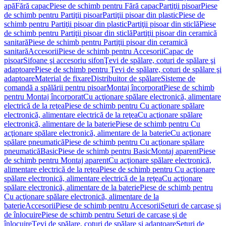
apă
Fără capac
Piese de schimb pentru Fără capac
Partiţii pisoar
Piese
de schimb pentru Partiţii pisoar
Partiţii pisoar din plastic
Piese de
schimb pentru Partiţii pisoar din plastic
Partiţii pisoar din sticlă
Piese
de schimb pentru Partiţii pisoar din sticlă
Partiţii pisoar din ceramică
sanitară
Piese de schimb pentru Partiţii pisoar din ceramică
sanitară
Accesorii
Piese de schimb pentru Accesorii
Capac de
pisoar
Sifoane şi accesoriu sifon
Ţevi de spălare, coturi de spălare şi
adaptoare
Piese de schimb pentru Ţevi de spălare, coturi de spălare şi
adaptoare
Material de fixare
Distribuitor de spălare
Sisteme de
comandă a spălării pentru pisoar
Montaj încorporat
Piese de schimb
pentru Montaj încorporat
Cu acţionare spălare electronică, alimentare
electrică de la reţea
Piese de schimb pentru Cu acţionare spălare
electronică, alimentare electrică de la reţea
Cu acţionare spălare
electronică, alimentare de la baterie
Piese de schimb pentru Cu
acţionare spălare electronică, alimentare de la baterie
Cu acţionare
spălare pneumatică
Piese de schimb pentru Cu acţionare spălare
pneumatică
Basic
Piese de schimb pentru Basic
Montaj aparent
Piese
de schimb pentru Montaj aparent
Cu acţionare spălare electronică,
alimentare electrică de la reţea
Piese de schimb pentru Cu acţionare
spălare electronică, alimentare electrică de la reţea
Cu acţionare
spălare electronică, alimentare de la baterie
Piese de schimb pentru
Cu acţionare spălare electronică, alimentare de la
baterie
Accesorii
Piese de schimb pentru Accesorii
Seturi de carcase şi
de înlocuire
Piese de schimb pentru Seturi de carcase şi de
înlocuire
Ţevi de spălare, coturi de spălare şi adaptoare
Seturi de