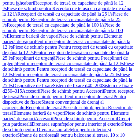
pentru jgheaburi
Receptori de terasă cu capacitate de până la 12
l/s
Piese de schimb pentru Receptori de terasă cu capacitate de până
la 12 l/s
Receptori de terasă cu capacitate de până la 25 l/s
Piese de
schimb pentru Receptori de terasă cu capacitate de până la 25
l/s
Receptori de terasă cu capacitate de până la 100 l/s
Piese de
schimb pentru Receptori de terasă cu capacitate de până la 100
l/s
Elemente barieră de vapori
Piese de schimb pentru Elemente
barieră de vapori
Pentru receptori de terasă cu capacitate de până la
12 l/s
Piese de schimb pentru Pentru receptori de terasă cu capacitate
de până la 12 l/s
Pentru receptori de terasă cu capacitate de până la
25 l/s
Preaplinuri de urgenţă
Piese de schimb pentru Preaplinuri de
urgenţă
Pentru receptori de terasă cu capacitate de până la 12 l/s
Piese
de schimb pentru Pentru receptori de terasă cu capacitate de până la
12 l/s
Pentru receptori de terasă cu capacitate de până la 25 l/s
Piese
de schimb pentru Pentru receptori de terasă cu capacitate de până la
25 l/s
Dispozitive de fixare
Sistem de fixare d40–200
Sistem de fixare
d250–315
Accesorii
Piese de schimb pentru Accesorii
Pentru receptori
de terasă
Piese de schimb pentru Pentru receptori de terasă
Pentru
dispozitive de fixare
Sistem convenţional de drenaj al
acoperişului
Receptori de terasă
Piese de schimb pentru Receptori de
terasă
Elemente barieră de vapori
Piese de schimb pentru Elemente
barieră de vapori
Accesorii
Piese de schimb pentru Accesorii
Drenaj
prin pardoseală
Drenarea suprafeţelor pentru interior şi exterior
Piese
de schimb pentru Drenarea suprafeţelor pentru interior şi
exterior
Sifoane de pardoseală pentru balcoane și terase, 10 x 10