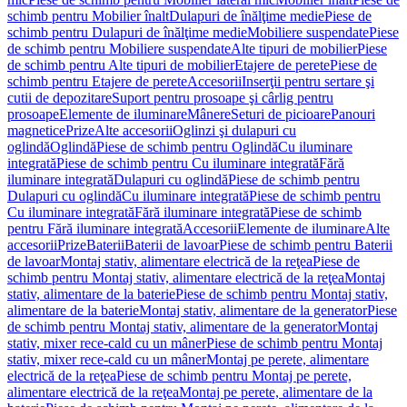
schimb pentru Mobilier înalt
Dulapuri de înălţime medie
Piese de
schimb pentru Dulapuri de înălţime medie
Mobiliere suspendate
Piese
de schimb pentru Mobiliere suspendate
Alte tipuri de mobilier
Piese
de schimb pentru Alte tipuri de mobilier
Etajere de perete
Piese de
schimb pentru Etajere de perete
Accesorii
Inserţii pentru sertare şi
cutii de depozitare
Suport pentru prosoape şi cârlig pentru
prosoape
Elemente de iluminare
Mânere
Seturi de picioare
Panouri
magnetice
Prize
Alte accesorii
Oglinzi şi dulapuri cu
oglindă
Oglindă
Piese de schimb pentru Oglindă
Cu iluminare
integrată
Piese de schimb pentru Cu iluminare integrată
Fără
iluminare integrată
Dulapuri cu oglindă
Piese de schimb pentru
Dulapuri cu oglindă
Cu iluminare integrată
Piese de schimb pentru
Cu iluminare integrată
Fără iluminare integrată
Piese de schimb
pentru Fără iluminare integrată
Accesorii
Elemente de iluminare
Alte
accesorii
Prize
Baterii
Baterii de lavoar
Piese de schimb pentru Baterii
de lavoar
Montaj stativ, alimentare electrică de la reţea
Piese de
schimb pentru Montaj stativ, alimentare electrică de la reţea
Montaj
stativ, alimentare de la baterie
Piese de schimb pentru Montaj stativ,
alimentare de la baterie
Montaj stativ, alimentare de la generator
Piese
de schimb pentru Montaj stativ, alimentare de la generator
Montaj
stativ, mixer rece-cald cu un mâner
Piese de schimb pentru Montaj
stativ, mixer rece-cald cu un mâner
Montaj pe perete, alimentare
electrică de la reţea
Piese de schimb pentru Montaj pe perete,
alimentare electrică de la reţea
Montaj pe perete, alimentare de la