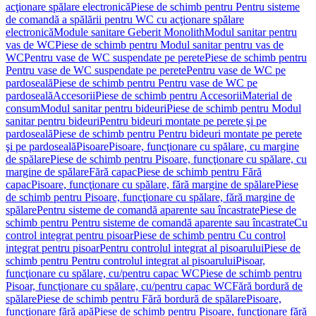
acţionare spălare electronică
Piese de schimb pentru Pentru sisteme
de comandă a spălării pentru WC cu acţionare spălare
electronică
Module sanitare Geberit Monolith
Modul sanitar pentru
vas de WC
Piese de schimb pentru Modul sanitar pentru vas de
WC
Pentru vase de WC suspendate pe perete
Piese de schimb pentru
Pentru vase de WC suspendate pe perete
Pentru vase de WC pe
pardoseală
Piese de schimb pentru Pentru vase de WC pe
pardoseală
Accesorii
Piese de schimb pentru Accesorii
Material de
consum
Modul sanitar pentru bideuri
Piese de schimb pentru Modul
sanitar pentru bideuri
Pentru bideuri montate pe perete şi pe
pardoseală
Piese de schimb pentru Pentru bideuri montate pe perete
şi pe pardoseală
Pisoare
Pisoare, funcţionare cu spălare, cu margine
de spălare
Piese de schimb pentru Pisoare, funcţionare cu spălare, cu
margine de spălare
Fără capac
Piese de schimb pentru Fără
capac
Pisoare, funcţionare cu spălare, fără margine de spălare
Piese
de schimb pentru Pisoare, funcţionare cu spălare, fără margine de
spălare
Pentru sisteme de comandă aparente sau încastrate
Piese de
schimb pentru Pentru sisteme de comandă aparente sau încastrate
Cu
control integrat pentru pisoar
Piese de schimb pentru Cu control
integrat pentru pisoar
Pentru controlul integrat al pisoarului
Piese de
schimb pentru Pentru controlul integrat al pisoarului
Pisoar,
funcţionare cu spălare, cu/pentru capac WC
Piese de schimb pentru
Pisoar, funcţionare cu spălare, cu/pentru capac WC
Fără bordură de
spălare
Piese de schimb pentru Fără bordură de spălare
Pisoare,
funcţionare fără apă
Piese de schimb pentru Pisoare, funcţionare fără