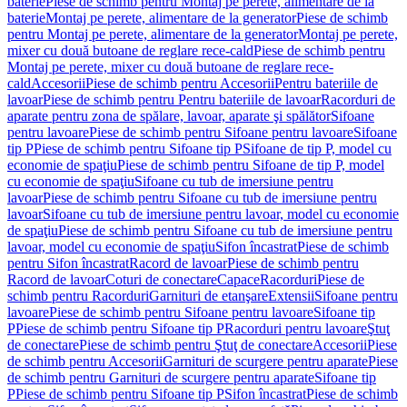
baterie
Piese de schimb pentru Montaj pe perete, alimentare de la
baterie
Montaj pe perete, alimentare de la generator
Piese de schimb
pentru Montaj pe perete, alimentare de la generator
Montaj pe perete,
mixer cu două butoane de reglare rece-cald
Piese de schimb pentru
Montaj pe perete, mixer cu două butoane de reglare rece-
cald
Accesorii
Piese de schimb pentru Accesorii
Pentru bateriile de
lavoar
Piese de schimb pentru Pentru bateriile de lavoar
Racorduri de
aparate pentru zona de spălare, lavoar, aparate şi spălător
Sifoane
pentru lavoare
Piese de schimb pentru Sifoane pentru lavoare
Sifoane
tip P
Piese de schimb pentru Sifoane tip P
Sifoane de tip P, model cu
economie de spaţiu
Piese de schimb pentru Sifoane de tip P, model
cu economie de spaţiu
Sifoane cu tub de imersiune pentru
lavoar
Piese de schimb pentru Sifoane cu tub de imersiune pentru
lavoar
Sifoane cu tub de imersiune pentru lavoar, model cu economie
de spaţiu
Piese de schimb pentru Sifoane cu tub de imersiune pentru
lavoar, model cu economie de spaţiu
Sifon încastrat
Piese de schimb
pentru Sifon încastrat
Racord de lavoar
Piese de schimb pentru
Racord de lavoar
Coturi de conectare
Capace
Racorduri
Piese de
schimb pentru Racorduri
Garnituri de etanşare
Extensii
Sifoane pentru
lavoare
Piese de schimb pentru Sifoane pentru lavoare
Sifoane tip
P
Piese de schimb pentru Sifoane tip P
Racorduri pentru lavoare
Ştuţ
de conectare
Piese de schimb pentru Ştuţ de conectare
Accesorii
Piese
de schimb pentru Accesorii
Garnituri de scurgere pentru aparate
Piese
de schimb pentru Garnituri de scurgere pentru aparate
Sifoane tip
P
Piese de schimb pentru Sifoane tip P
Sifon încastrat
Piese de schimb