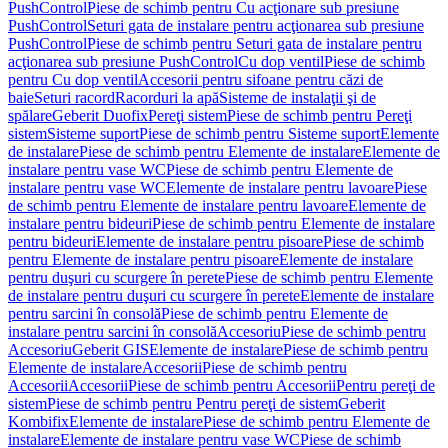
PushControl
Piese de schimb pentru Cu acţionare sub presiune
PushControl
Seturi gata de instalare pentru acţionarea sub presiune
PushControl
Piese de schimb pentru Seturi gata de instalare pentru
acţionarea sub presiune PushControl
Cu dop ventil
Piese de schimb
pentru Cu dop ventil
Accesorii pentru sifoane pentru căzi de
baie
Seturi racord
Racorduri la apă
Sisteme de instalaţii şi de
spălare
Geberit Duofix
Pereţi sistem
Piese de schimb pentru Pereţi
sistem
Sisteme suport
Piese de schimb pentru Sisteme suport
Elemente
de instalare
Piese de schimb pentru Elemente de instalare
Elemente de
instalare pentru vase WC
Piese de schimb pentru Elemente de
instalare pentru vase WC
Elemente de instalare pentru lavoare
Piese
de schimb pentru Elemente de instalare pentru lavoare
Elemente de
instalare pentru bideuri
Piese de schimb pentru Elemente de instalare
pentru bideuri
Elemente de instalare pentru pisoare
Piese de schimb
pentru Elemente de instalare pentru pisoare
Elemente de instalare
pentru duşuri cu scurgere în perete
Piese de schimb pentru Elemente
de instalare pentru duşuri cu scurgere în perete
Elemente de instalare
pentru sarcini în consolă
Piese de schimb pentru Elemente de
instalare pentru sarcini în consolă
Accesoriu
Piese de schimb pentru
Accesoriu
Geberit GIS
Elemente de instalare
Piese de schimb pentru
Elemente de instalare
Accesorii
Piese de schimb pentru
Accesorii
Accesorii
Piese de schimb pentru Accesorii
Pentru pereţi de
sistem
Piese de schimb pentru Pentru pereţi de sistem
Geberit
Kombifix
Elemente de instalare
Piese de schimb pentru Elemente de
instalare
Elemente de instalare pentru vase WC
Piese de schimb