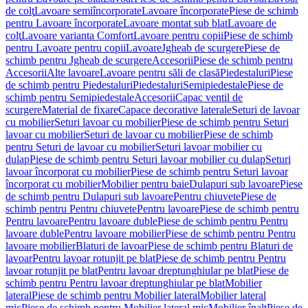
de colţ
Lavoare semiîncorporate
Lavoare încorporate
Piese de schimb
pentru Lavoare încorporate
Lavoare montat sub blat
Lavoare de
colţ
Lavoare varianta Comfort
Lavoare pentru copii
Piese de schimb
pentru Lavoare pentru copii
Lavoare
Jgheab de scurgere
Piese de
schimb pentru Jgheab de scurgere
Accesorii
Piese de schimb pentru
Accesorii
Alte lavoare
Lavoare pentru săli de clasă
Piedestaluri
Piese
de schimb pentru Piedestaluri
Piedestaluri
Semipiedestale
Piese de
schimb pentru Semipiedestale
Accesorii
Capac ventil de
scurgere
Material de fixare
Capace decorative laterale
Seturi de lavoar
cu mobilier
Seturi lavoar cu mobilier
Piese de schimb pentru Seturi
lavoar cu mobilier
Seturi de lavoar cu mobilier
Piese de schimb
pentru Seturi de lavoar cu mobilier
Seturi lavoar mobilier cu
dulap
Piese de schimb pentru Seturi lavoar mobilier cu dulap
Seturi
lavoar încorporat cu mobilier
Piese de schimb pentru Seturi lavoar
încorporat cu mobilier
Mobilier pentru baie
Dulapuri sub lavoare
Piese
de schimb pentru Dulapuri sub lavoare
Pentru chiuvete
Piese de
schimb pentru Pentru chiuvete
Pentru lavoare
Piese de schimb pentru
Pentru lavoare
Pentru lavoare duble
Piese de schimb pentru Pentru
lavoare duble
Pentru lavoare mobilier
Piese de schimb pentru Pentru
lavoare mobilier
Blaturi de lavoar
Piese de schimb pentru Blaturi de
lavoar
Pentru lavoar rotunjit pe blat
Piese de schimb pentru Pentru
lavoar rotunjit pe blat
Pentru lavoar dreptunghiular pe blat
Piese de
schimb pentru Pentru lavoar dreptunghiular pe blat
Mobilier
lateral
Piese de schimb pentru Mobilier lateral
Mobilier lateral
mic
Piese de schimb pentru Mobilier lateral mic
Mobilier înalt
Piese de