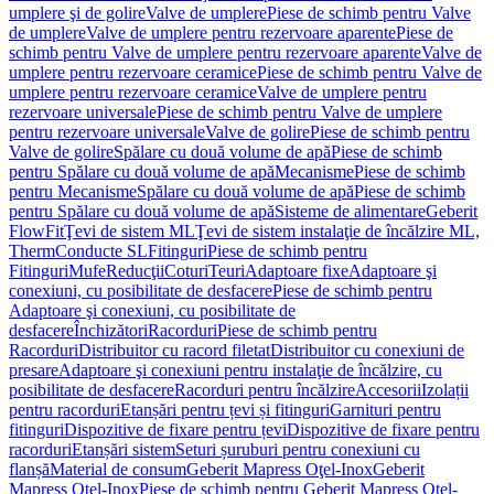
umplere şi de golire
Valve de umplere
Piese de schimb pentru Valve
de umplere
Valve de umplere pentru rezervoare aparente
Piese de
schimb pentru Valve de umplere pentru rezervoare aparente
Valve de
umplere pentru rezervoare ceramice
Piese de schimb pentru Valve de
umplere pentru rezervoare ceramice
Valve de umplere pentru
rezervoare universale
Piese de schimb pentru Valve de umplere
pentru rezervoare universale
Valve de golire
Piese de schimb pentru
Valve de golire
Spălare cu două volume de apă
Piese de schimb
pentru Spălare cu două volume de apă
Mecanisme
Piese de schimb
pentru Mecanisme
Spălare cu două volume de apă
Piese de schimb
pentru Spălare cu două volume de apă
Sisteme de alimentare
Geberit
FlowFit
Ţevi de sistem ML
Ţevi de sistem instalaţie de încălzire ML,
Therm
Conducte SL
Fitinguri
Piese de schimb pentru
Fitinguri
Mufe
Reducţii
Coturi
Teuri
Adaptoare fixe
Adaptoare şi
conexiuni, cu posibilitate de desfacere
Piese de schimb pentru
Adaptoare şi conexiuni, cu posibilitate de
desfacere
Închizători
Racorduri
Piese de schimb pentru
Racorduri
Distribuitor cu racord filetat
Distribuitor cu conexiuni de
presare
Adaptoare şi conexiuni pentru instalaţie de încălzire, cu
posibilitate de desfacere
Racorduri pentru încălzire
Accesorii
Izolații
pentru racorduri
Etanșări pentru țevi și fitinguri
Garnituri pentru
fitinguri
Dispozitive de fixare pentru țevi
Dispozitive de fixare pentru
racorduri
Etanșări sistem
Seturi șuruburi pentru conexiuni cu
flanșă
Material de consum
Geberit Mapress Oţel-Inox
Geberit
Mapress Oţel-Inox
Piese de schimb pentru Geberit Mapress Oţel-