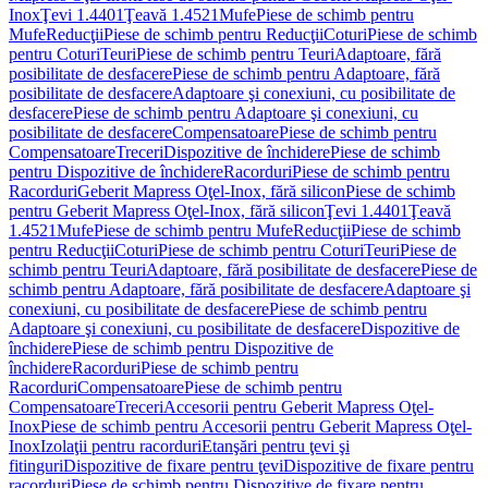
Inox
Ţevi 1.4401
Ţeavă 1.4521
Mufe
Piese de schimb pentru
Mufe
Reducţii
Piese de schimb pentru Reducţii
Coturi
Piese de schimb
pentru Coturi
Teuri
Piese de schimb pentru Teuri
Adaptoare, fără
posibilitate de desfacere
Piese de schimb pentru Adaptoare, fără
posibilitate de desfacere
Adaptoare şi conexiuni, cu posibilitate de
desfacere
Piese de schimb pentru Adaptoare şi conexiuni, cu
posibilitate de desfacere
Compensatoare
Piese de schimb pentru
Compensatoare
Treceri
Dispozitive de închidere
Piese de schimb
pentru Dispozitive de închidere
Racorduri
Piese de schimb pentru
Racorduri
Geberit Mapress Oţel-Inox, fără silicon
Piese de schimb
pentru Geberit Mapress Oţel-Inox, fără silicon
Ţevi 1.4401
Ţeavă
1.4521
Mufe
Piese de schimb pentru Mufe
Reducţii
Piese de schimb
pentru Reducţii
Coturi
Piese de schimb pentru Coturi
Teuri
Piese de
schimb pentru Teuri
Adaptoare, fără posibilitate de desfacere
Piese de
schimb pentru Adaptoare, fără posibilitate de desfacere
Adaptoare şi
conexiuni, cu posibilitate de desfacere
Piese de schimb pentru
Adaptoare şi conexiuni, cu posibilitate de desfacere
Dispozitive de
închidere
Piese de schimb pentru Dispozitive de
închidere
Racorduri
Piese de schimb pentru
Racorduri
Compensatoare
Piese de schimb pentru
Compensatoare
Treceri
Accesorii pentru Geberit Mapress Oţel-
Inox
Piese de schimb pentru Accesorii pentru Geberit Mapress Oţel-
Inox
Izolaţii pentru racorduri
Etanşări pentru ţevi şi
fitinguri
Dispozitive de fixare pentru ţevi
Dispozitive de fixare pentru
racorduri
Piese de schimb pentru Dispozitive de fixare pentru