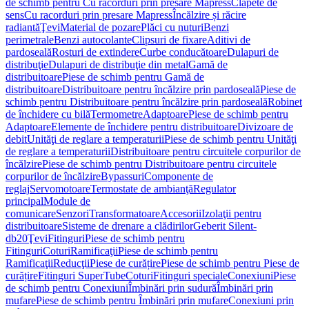
de schimb pentru Cu racorduri prin presare Mapress
Clapete de
sens
Cu racorduri prin presare Mapress
Încălzire și răcire
radiantă
Ţevi
Material de pozare
Plăci cu nuturi
Benzi
perimetrale
Benzi autocolante
Clipsuri de fixare
Aditivi de
pardoseală
Rosturi de extindere
Curbe conducătoare
Dulapuri de
distribuţie
Dulapuri de distribuţie din metal
Gamă de
distribuitoare
Piese de schimb pentru Gamă de
distribuitoare
Distribuitoare pentru încălzire prin pardoseală
Piese de
schimb pentru Distribuitoare pentru încălzire prin pardoseală
Robinet
de închidere cu bilă
Termometre
Adaptoare
Piese de schimb pentru
Adaptoare
Elemente de închidere pentru distribuitoare
Divizoare de
debit
Unităţi de reglare a temperaturii
Piese de schimb pentru Unităţi
de reglare a temperaturii
Distribuitoare pentru circuitele corpurilor de
încălzire
Piese de schimb pentru Distribuitoare pentru circuitele
corpurilor de încălzire
Bypassuri
Componente de
reglaj
Servomotoare
Termostate de ambianţă
Regulator
principal
Module de
comunicare
Senzori
Transformatoare
Accesorii
Izolaţii pentru
distribuitoare
Sisteme de drenare a clădirilor
Geberit Silent-
db20
Ţevi
Fitinguri
Piese de schimb pentru
Fitinguri
Coturi
Ramificaţii
Piese de schimb pentru
Ramificaţii
Reducţii
Piese de curățire
Piese de schimb pentru Piese de
curățire
Fitinguri SuperTube
Coturi
Fitinguri speciale
Conexiuni
Piese
de schimb pentru Conexiuni
Îmbinări prin sudură
Îmbinări prin
mufare
Piese de schimb pentru Îmbinări prin mufare
Conexiuni prin