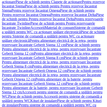
acţionare
Piese de schimb pentru Clapete de acţionare
Pentru rezervor
încastrat Sigma
Piese de schimb pentru Pentru rezervor încastrat
Sigma
Pentru rezervor încastrat Omega
Piese de schimb pentru
Pentru rezervor încastrat Omega
Pentru rezervor încastrat Delta
Piese
de schimb pentru Pentru rezervor încastrat Delta
Pentru rezervoarele
încastrate Twinline
Piese de schimb pentru Pentru rezervoarele
încastrate Twinline
Accesorii
Material de consum
Sisteme de comandă
a spălării pentru WC cu acţionare spălare electronică
Piese de schimb
pentru Sisteme de comandă a spălării pentru WC cu acţionare
spălare electronică
Pentru alimentare electrică de la reţea, pentru
rezervoare încastrate Geberit Sigma 12 cm
Piese de schimb pentru
Pentru alimentare electrică de la reţea, pentru rezervoare încastrate
Geberit Sigma 12 cm
Pentru alimentare electrică de la reţea, pentru
rezervoare încastrate Geberit Sigma 8 cm
Piese de schimb pentru
Pentru alimentare electrică de la reţea, pentru rezervoare încastrate
Geberit Sigma 8 cm
Pentru alimentare electrică de la reţea, pentru
rezervoare încastrate Geberit Omega 12 cm
Piese de schimb pentru
Pentru alimentare electrică de la reţea, pentru rezervoare încastrate
Geberit Omega 12 cm
Pentru alimentare de la baterie, pentru
rezervoare încastrate Geberit Sigma 12 cm
Piese de schimb pentru
Pentru alimentare de la baterie, pentru rezervoare încastrate Geberit
Sigma 12 cm
Accesorii pentru sisteme de comandă a spălării pentru
WC
Piese de schimb pentru Accesorii pentru sisteme de comandă a
spălării pentru WC
Kituri de instalare
Piese de schimb pentru Kituri
de instalare
Pentru sisteme de comandă a spălării pentru WC cu