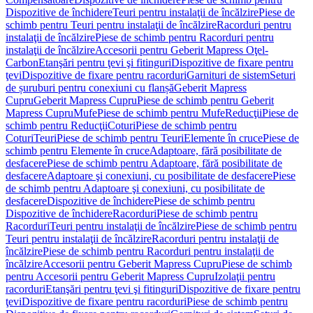
Dispozitive de închidere
Teuri pentru instalaţii de încălzire
Piese de
schimb pentru Teuri pentru instalaţii de încălzire
Racorduri pentru
instalaţii de încălzire
Piese de schimb pentru Racorduri pentru
instalaţii de încălzire
Accesorii pentru Geberit Mapress Oţel-
Carbon
Etanşări pentru ţevi şi fitinguri
Dispozitive de fixare pentru
ţevi
Dispozitive de fixare pentru racorduri
Garnituri de sistem
Seturi
de șuruburi pentru conexiuni cu flanșă
Geberit Mapress
Cupru
Geberit Mapress Cupru
Piese de schimb pentru Geberit
Mapress Cupru
Mufe
Piese de schimb pentru Mufe
Reducţii
Piese de
schimb pentru Reducţii
Coturi
Piese de schimb pentru
Coturi
Teuri
Piese de schimb pentru Teuri
Elemente în cruce
Piese de
schimb pentru Elemente în cruce
Adaptoare, fără posibilitate de
desfacere
Piese de schimb pentru Adaptoare, fără posibilitate de
desfacere
Adaptoare şi conexiuni, cu posibilitate de desfacere
Piese
de schimb pentru Adaptoare şi conexiuni, cu posibilitate de
desfacere
Dispozitive de închidere
Piese de schimb pentru
Dispozitive de închidere
Racorduri
Piese de schimb pentru
Racorduri
Teuri pentru instalaţii de încălzire
Piese de schimb pentru
Teuri pentru instalaţii de încălzire
Racorduri pentru instalaţii de
încălzire
Piese de schimb pentru Racorduri pentru instalaţii de
încălzire
Accesorii pentru Geberit Mapress Cupru
Piese de schimb
pentru Accesorii pentru Geberit Mapress Cupru
Izolaţii pentru
racorduri
Etanşări pentru ţevi şi fitinguri
Dispozitive de fixare pentru
ţevi
Dispozitive de fixare pentru racorduri
Piese de schimb pentru