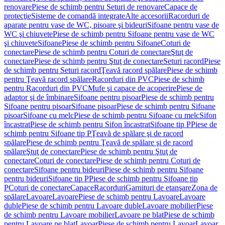
renovare
Piese de schimb pentru Seturi de renovare
Capace de
protecţie
Sisteme de comandă integrate
Alte accesorii
Racorduri de
aparate pentru vase de WC, pisoare şi bideuri
Sifoane pentru vase de
WC şi chiuvete
Piese de schimb pentru Sifoane pentru vase de WC
şi chiuvete
Sifoane
Piese de schimb pentru Sifoane
Coturi de
conectare
Piese de schimb pentru Coturi de conectare
Ştuţ de
conectare
Piese de schimb pentru Ştuţ de conectare
Seturi racord
Piese
de schimb pentru Seturi racord
Ţeavă racord spălare
Piese de schimb
pentru Ţeavă racord spălare
Racorduri din PVC
Piese de schimb
pentru Racorduri din PVC
Mufe şi capace de acoperire
Piese de
adaptor şi de îmbinare
Sifoane pentru pisoar
Piese de schimb pentru
Sifoane pentru pisoar
Sifoane pisoar
Piese de schimb pentru Sifoane
pisoar
Sifoane cu melc
Piese de schimb pentru Sifoane cu melc
Sifon
încastrat
Piese de schimb pentru Sifon încastrat
Sifoane tip P
Piese de
schimb pentru Sifoane tip P
Ţeavă de spălare şi de racord
spălare
Piese de schimb pentru Ţeavă de spălare şi de racord
spălare
Ştuţ de conectare
Piese de schimb pentru Ştuţ de
conectare
Coturi de conectare
Piese de schimb pentru Coturi de
conectare
Sifoane pentru bideuri
Piese de schimb pentru Sifoane
pentru bideuri
Sifoane tip P
Piese de schimb pentru Sifoane tip
P
Coturi de conectare
Capace
Racorduri
Garnituri de etanşare
Zona de
spălare
Lavoare
Lavoare
Piese de schimb pentru Lavoare
Lavoare
duble
Piese de schimb pentru Lavoare duble
Lavoare mobilier
Piese
de schimb pentru Lavoare mobilier
Lavoare pe blat
Piese de schimb
pentru Lavoare pe blat
Lavoar
Piese de schimb pentru Lavoar
Lavoar