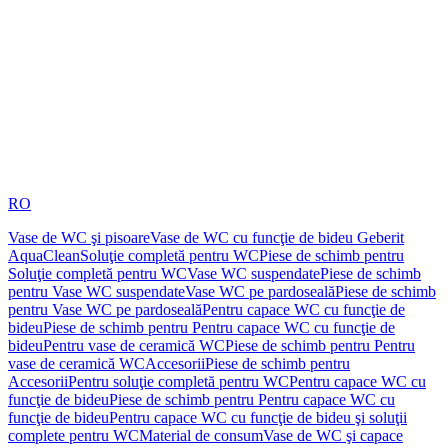
RO
Vase de WC şi pisoare
Vase de WC cu funcţie de bideu Geberit
AquaClean
Soluţie completă pentru WC
Piese de schimb pentru
Soluţie completă pentru WC
Vase WC suspendate
Piese de schimb
pentru Vase WC suspendate
Vase WC pe pardoseală
Piese de schimb
pentru Vase WC pe pardoseală
Pentru capace WC cu funcţie de
bideu
Piese de schimb pentru Pentru capace WC cu funcţie de
bideu
Pentru vase de ceramică WC
Piese de schimb pentru Pentru
vase de ceramică WC
Accesorii
Piese de schimb pentru
Accesorii
Pentru soluţie completă pentru WC
Pentru capace WC cu
funcţie de bideu
Piese de schimb pentru Pentru capace WC cu
funcţie de bideu
Pentru capace WC cu funcţie de bideu şi soluţii
complete pentru WC
Material de consum
Vase de WC şi capace