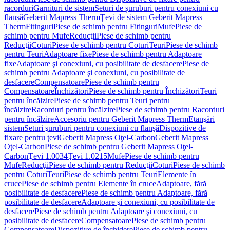
racorduri
Garnituri de sistem
Seturi de șuruburi pentru conexiuni cu
flanșă
Geberit Mapress Therm
Ţevi de sistem Geberit Mapress
Therm
Fitinguri
Piese de schimb pentru Fitinguri
Mufe
Piese de
schimb pentru Mufe
Reducţii
Piese de schimb pentru
Reducţii
Coturi
Piese de schimb pentru Coturi
Teuri
Piese de schimb
pentru Teuri
Adaptoare fixe
Piese de schimb pentru Adaptoare
fixe
Adaptoare şi conexiuni, cu posibilitate de desfacere
Piese de
schimb pentru Adaptoare şi conexiuni, cu posibilitate de
desfacere
Compensatoare
Piese de schimb pentru
Compensatoare
Închizători
Piese de schimb pentru Închizători
Teuri
pentru încălzire
Piese de schimb pentru Teuri pentru
încălzire
Racorduri pentru încălzire
Piese de schimb pentru Racorduri
pentru încălzire
Accesoriu pentru Geberit Mapress Therm
Etanşări
sistem
Seturi şuruburi pentru conexiuni cu flanşă
Dispozitive de
fixare pentru ţevi
Geberit Mapress Oţel-Carbon
Geberit Mapress
Oţel-Carbon
Piese de schimb pentru Geberit Mapress Oţel-
Carbon
Ţevi 1.0034
Ţevi 1.0215
Mufe
Piese de schimb pentru
Mufe
Reducţii
Piese de schimb pentru Reducţii
Coturi
Piese de schimb
pentru Coturi
Teuri
Piese de schimb pentru Teuri
Elemente în
cruce
Piese de schimb pentru Elemente în cruce
Adaptoare, fără
posibilitate de desfacere
Piese de schimb pentru Adaptoare, fără
posibilitate de desfacere
Adaptoare şi conexiuni, cu posibilitate de
desfacere
Piese de schimb pentru Adaptoare şi conexiuni, cu
posibilitate de desfacere
Compensatoare
Piese de schimb pentru
Compensatoare
Dispozitive de închidere
Piese de schimb pentru