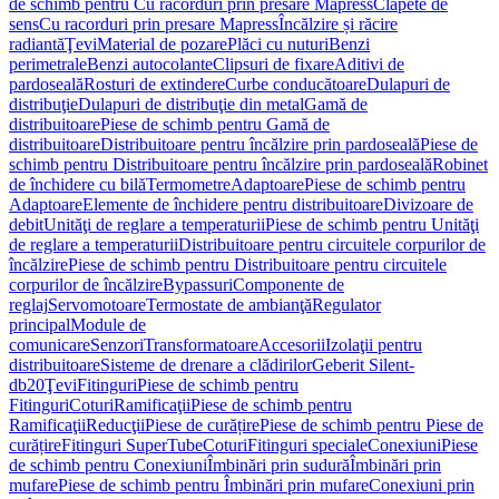
de schimb pentru Cu racorduri prin presare Mapress
Clapete de
sens
Cu racorduri prin presare Mapress
Încălzire și răcire
radiantă
Ţevi
Material de pozare
Plăci cu nuturi
Benzi
perimetrale
Benzi autocolante
Clipsuri de fixare
Aditivi de
pardoseală
Rosturi de extindere
Curbe conducătoare
Dulapuri de
distribuţie
Dulapuri de distribuţie din metal
Gamă de
distribuitoare
Piese de schimb pentru Gamă de
distribuitoare
Distribuitoare pentru încălzire prin pardoseală
Piese de
schimb pentru Distribuitoare pentru încălzire prin pardoseală
Robinet
de închidere cu bilă
Termometre
Adaptoare
Piese de schimb pentru
Adaptoare
Elemente de închidere pentru distribuitoare
Divizoare de
debit
Unităţi de reglare a temperaturii
Piese de schimb pentru Unităţi
de reglare a temperaturii
Distribuitoare pentru circuitele corpurilor de
încălzire
Piese de schimb pentru Distribuitoare pentru circuitele
corpurilor de încălzire
Bypassuri
Componente de
reglaj
Servomotoare
Termostate de ambianţă
Regulator
principal
Module de
comunicare
Senzori
Transformatoare
Accesorii
Izolaţii pentru
distribuitoare
Sisteme de drenare a clădirilor
Geberit Silent-
db20
Ţevi
Fitinguri
Piese de schimb pentru
Fitinguri
Coturi
Ramificaţii
Piese de schimb pentru
Ramificaţii
Reducţii
Piese de curățire
Piese de schimb pentru Piese de
curățire
Fitinguri SuperTube
Coturi
Fitinguri speciale
Conexiuni
Piese
de schimb pentru Conexiuni
Îmbinări prin sudură
Îmbinări prin
mufare
Piese de schimb pentru Îmbinări prin mufare
Conexiuni prin