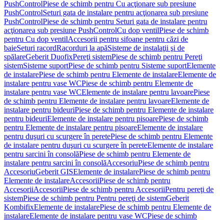
PushControl
Piese de schimb pentru Cu acţionare sub presiune
PushControl
Seturi gata de instalare pentru acţionarea sub presiune
PushControl
Piese de schimb pentru Seturi gata de instalare pentru
acţionarea sub presiune PushControl
Cu dop ventil
Piese de schimb
pentru Cu dop ventil
Accesorii pentru sifoane pentru căzi de
baie
Seturi racord
Racorduri la apă
Sisteme de instalaţii şi de
spălare
Geberit Duofix
Pereţi sistem
Piese de schimb pentru Pereţi
sistem
Sisteme suport
Piese de schimb pentru Sisteme suport
Elemente
de instalare
Piese de schimb pentru Elemente de instalare
Elemente de
instalare pentru vase WC
Piese de schimb pentru Elemente de
instalare pentru vase WC
Elemente de instalare pentru lavoare
Piese
de schimb pentru Elemente de instalare pentru lavoare
Elemente de
instalare pentru bideuri
Piese de schimb pentru Elemente de instalare
pentru bideuri
Elemente de instalare pentru pisoare
Piese de schimb
pentru Elemente de instalare pentru pisoare
Elemente de instalare
pentru duşuri cu scurgere în perete
Piese de schimb pentru Elemente
de instalare pentru duşuri cu scurgere în perete
Elemente de instalare
pentru sarcini în consolă
Piese de schimb pentru Elemente de
instalare pentru sarcini în consolă
Accesoriu
Piese de schimb pentru
Accesoriu
Geberit GIS
Elemente de instalare
Piese de schimb pentru
Elemente de instalare
Accesorii
Piese de schimb pentru
Accesorii
Accesorii
Piese de schimb pentru Accesorii
Pentru pereţi de
sistem
Piese de schimb pentru Pentru pereţi de sistem
Geberit
Kombifix
Elemente de instalare
Piese de schimb pentru Elemente de
instalare
Elemente de instalare pentru vase WC
Piese de schimb