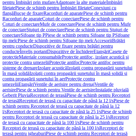
pentru Îmbinări prin mufare
Adaptoare la alte materiale
Îmbinări
filetate
Piese de schimb pentru Îmbinări filetate
Conexiuni cu
flanşă
Bucşe de fixare
Racorduri de aparate
Piese de schimb pentru
Racorduri de aparate
Coturi de conectare
Piese de schimb pentru
Coturi de conectare
Mufe de conectare
Piese de schimb pentru Mufe
de conectare
Ştuţuri de conectare
Piese de schimb pentru Ştuţuri de
conectare
Sifoane tip P
Piese de schimb pentru Sifoane tip P
Sifoane
tip melc
Piese de schimb pentru Sifoane tip melc
Accesorii
Brăţări
pentru conducte
Dispozitive de fixare pentru brăţări pentru
conducte
Înveliş portant
Dispozitive de închidere
Etanșări
Casete de
protecţie
Materiale consumabile
Protecţie antifoc, izolare acustică şi
protecţie contra umezelii
Protecţie antifoc
Protecţie antifoc pentru
sisteme de drenare
Izolare acustică
Izolaţii contra propagării sunetului
în masă solidă
Izolaţii contra propagării sunetului în masă solidă şi
contra propagării sunetului în aer
Protecţie contra
umezelii
Etanşări
Ventile de aerisire pentru drenaj
Ventile de
aerisire
Piese de schimb pentru Ventile de aerisire
Instalaţie pluvială
Geberit Pluvia
Receptori de terasă
Piese de schimb pentru Receptori
de terasă
Receptori de terasă cu capacitate de până la 12 l/s
Piese de
schimb pentru Receptori de terasă cu capacitate de până la 12
l/s
Receptori de terasă cu capacitate de până la 25 l/s
Piese de schimb
pentru Receptori de terasă cu capacitate de până la 25 l/s
Receptori
de terasă cu capacitate de până la 100 l/s
Piese de schimb pentru
Receptori de terasă cu capacitate de până la 100 l/s
Receptori de
terasă pentru jgheaburi
Piese de schimb pentru Receptori de terasă