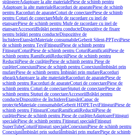
strângere
Adaptoare la alte materiale
Piese de schimb pentru
Adaptoare la alte materiale
Racorduri de aparate
Piese de schimb
pentru Racorduri de aparate
Coturi de conectare
Piese de schimb
pentru Coturi de conectare
Mufe de racordare cu inel de
etanșare
Piese de schimb pentru Mufe de racordare cu inel de
etanșare
Accesorii
Brăţări pentru conducte
Dispozitive de fixare
pentru brăţări pentru conducte
Dispozitive de
închidere
Etanșări
Materiale consumabile
Geberit Silent-PP
Ţevi
Piese
de schimb pentru Ţevi
Fitinguri
Piese de schimb pentru
Fitinguri
Coturi
Piese de schimb pentru Coturi
Ramificaţii
Piese de
schimb pentru Ramificaţii
Reducţii
Piese de schimb pentru
Reducţii
Piese de curățire
Piese de schimb pentru Piese de
curățire
Conexiuni
Piese de schimb pentru Conexiuni
Îmbinări prin
mufare
Piese de schimb pentru Îmbinări prin mufare
Racorduri
gheară
Adaptoare la alte materiale
Racorduri de aparate
Piese de
schimb pentru Racorduri de aparate
Coturi de conectare
Piese de
schimb pentru Coturi de conectare
Ştuţuri de conectare
Piese de
schimb pentru Ştuţuri de conectare
Accesorii
Brățări pentru
conducte
Dispozitive de închidere
Etanșări
Capac de
protecție
Materiale consumabile
Geberit HDPE
Ţevi
Fitinguri
Piese de
schimb pentru Fitinguri
Coturi
Ramificaţii
Reducţii
Piese de
curățire
Piese de schimb pentru Piese de curățire
Adaptoare
Fitinguri
speciale
Piese de schimb pentru Fitinguri speciale
Fitinguri
SuperTube
Coturi
Fitinguri speciale
Conexiuni
Piese de schimb pentru
Conexiuni
Îmbinări prin sudură
Îmbinări prin mufare
Piese de schimb