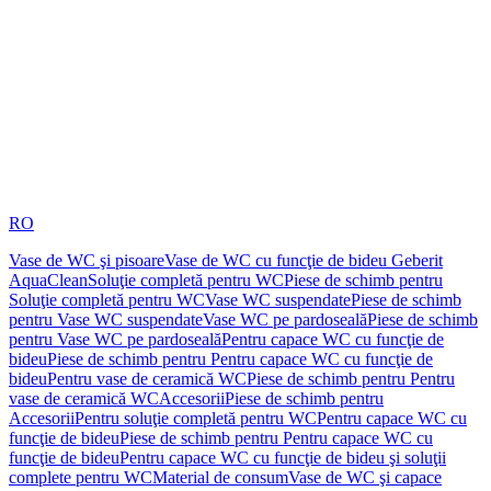
RO
Vase de WC şi pisoare
Vase de WC cu funcţie de bideu Geberit
AquaClean
Soluţie completă pentru WC
Piese de schimb pentru
Soluţie completă pentru WC
Vase WC suspendate
Piese de schimb
pentru Vase WC suspendate
Vase WC pe pardoseală
Piese de schimb
pentru Vase WC pe pardoseală
Pentru capace WC cu funcţie de
bideu
Piese de schimb pentru Pentru capace WC cu funcţie de
bideu
Pentru vase de ceramică WC
Piese de schimb pentru Pentru
vase de ceramică WC
Accesorii
Piese de schimb pentru
Accesorii
Pentru soluţie completă pentru WC
Pentru capace WC cu
funcţie de bideu
Piese de schimb pentru Pentru capace WC cu
funcţie de bideu
Pentru capace WC cu funcţie de bideu şi soluţii
complete pentru WC
Material de consum
Vase de WC şi capace