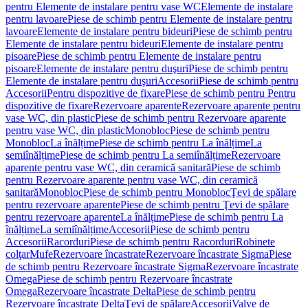
pentru Elemente de instalare pentru vase WC
Elemente de instalare
pentru lavoare
Piese de schimb pentru Elemente de instalare pentru
lavoare
Elemente de instalare pentru bideuri
Piese de schimb pentru
Elemente de instalare pentru bideuri
Elemente de instalare pentru
pisoare
Piese de schimb pentru Elemente de instalare pentru
pisoare
Elemente de instalare pentru duşuri
Piese de schimb pentru
Elemente de instalare pentru duşuri
Accesorii
Piese de schimb pentru
Accesorii
Pentru dispozitive de fixare
Piese de schimb pentru Pentru
dispozitive de fixare
Rezervoare aparente
Rezervoare aparente pentru
vase WC, din plastic
Piese de schimb pentru Rezervoare aparente
pentru vase WC, din plastic
Monobloc
Piese de schimb pentru
Monobloc
La înălțime
Piese de schimb pentru La înălțime
La
semiînălțime
Piese de schimb pentru La semiînălțime
Rezervoare
aparente pentru vase WC, din ceramică sanitară
Piese de schimb
pentru Rezervoare aparente pentru vase WC, din ceramică
sanitară
Monobloc
Piese de schimb pentru Monobloc
Ţevi de spălare
pentru rezervoare aparente
Piese de schimb pentru Ţevi de spălare
pentru rezervoare aparente
La înălțime
Piese de schimb pentru La
înălțime
La semiînălțime
Accesorii
Piese de schimb pentru
Accesorii
Racorduri
Piese de schimb pentru Racorduri
Robinete
colţar
Mufe
Rezervoare încastrate
Rezervoare încastrate Sigma
Piese
de schimb pentru Rezervoare încastrate Sigma
Rezervoare încastrate
Omega
Piese de schimb pentru Rezervoare încastrate
Omega
Rezervoare încastrate Delta
Piese de schimb pentru
Rezervoare încastrate Delta
Ţevi de spălare
Accesorii
Valve de