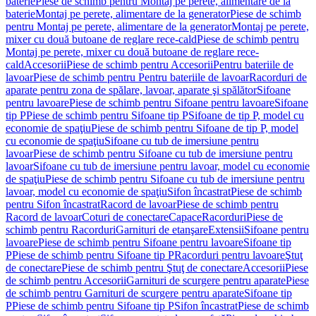
baterie
Piese de schimb pentru Montaj pe perete, alimentare de la
baterie
Montaj pe perete, alimentare de la generator
Piese de schimb
pentru Montaj pe perete, alimentare de la generator
Montaj pe perete,
mixer cu două butoane de reglare rece-cald
Piese de schimb pentru
Montaj pe perete, mixer cu două butoane de reglare rece-
cald
Accesorii
Piese de schimb pentru Accesorii
Pentru bateriile de
lavoar
Piese de schimb pentru Pentru bateriile de lavoar
Racorduri de
aparate pentru zona de spălare, lavoar, aparate şi spălător
Sifoane
pentru lavoare
Piese de schimb pentru Sifoane pentru lavoare
Sifoane
tip P
Piese de schimb pentru Sifoane tip P
Sifoane de tip P, model cu
economie de spaţiu
Piese de schimb pentru Sifoane de tip P, model
cu economie de spaţiu
Sifoane cu tub de imersiune pentru
lavoar
Piese de schimb pentru Sifoane cu tub de imersiune pentru
lavoar
Sifoane cu tub de imersiune pentru lavoar, model cu economie
de spaţiu
Piese de schimb pentru Sifoane cu tub de imersiune pentru
lavoar, model cu economie de spaţiu
Sifon încastrat
Piese de schimb
pentru Sifon încastrat
Racord de lavoar
Piese de schimb pentru
Racord de lavoar
Coturi de conectare
Capace
Racorduri
Piese de
schimb pentru Racorduri
Garnituri de etanşare
Extensii
Sifoane pentru
lavoare
Piese de schimb pentru Sifoane pentru lavoare
Sifoane tip
P
Piese de schimb pentru Sifoane tip P
Racorduri pentru lavoare
Ştuţ
de conectare
Piese de schimb pentru Ştuţ de conectare
Accesorii
Piese
de schimb pentru Accesorii
Garnituri de scurgere pentru aparate
Piese
de schimb pentru Garnituri de scurgere pentru aparate
Sifoane tip
P
Piese de schimb pentru Sifoane tip P
Sifon încastrat
Piese de schimb