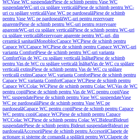
WC
Vase WC suspendate
Piese de schimb pentru Vase WC
suspendate
WC-uri cu spălare verticală
Piese de schimb pentru WC-
uri cu spălare verticală
Vase WC pe pardoseală
Piese de schimb
pentru Vase WC pe pardoseală
WC-uri pentru rezervoare
aparente
Piese de schimb pentru WC-uri pentru rezervoare
aparente
WC-uri cu spălare verticală
Piese de schimb pentru WC-uri
cu spălare verticală
Rezervoare aparente pentru WC-uri, din
ceramică sanitară
Monobloc
Capace WC
Piese de schimb pentru
Capace WC
Capace WC
Piese de schimb pentru Capace WC
WC-uri
varianta Comfort
Piese de schimb pentru WC-uri varianta
Comfort
Vas de WC cu spălare verticală înălţat
Piese de schimb
pentru Vas de WC cu spălare verticală înălţat
Vas de WC cu spălare
verticală extins
Piese de schimb pentru Vas de WC cu spălare
verticală extins
Capace WC varianta Comfort
Piese de schimb pentru
Capace WC varianta Comfort
Capace WC
Piese de schimb pentru
Capace WC
Colac WC
Piese de schimb pentru Colac WC
Vas de WC
pentru copii
Piese de schimb pentru Vas de WC pentru copii
Vase
WC suspendate
Piese de schimb pentru Vase WC suspendate
Vase
WC pe pardoseală
Piese de schimb pentru Vase WC pe
pardoseală
Capace WC pentru copii
Piese de schimb pentru Capace
WC pentru copii
Capace WC
Piese de schimb pentru Capace
WC
Colac WC
Piese de schimb pentru Colac WC
Bideuri
Bideuri
suspendate
Piese de schimb pentru Bideuri suspendate
Bideuri pe
pardoseală
Accesorii
Piese de schimb pentru Accesorii
Clapete de
acţionare şi sisteme de comandă a spălării pentru WC
Clapete de