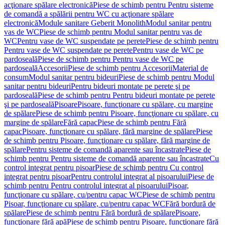
acţionare spălare electronică
Piese de schimb pentru Pentru sisteme
de comandă a spălării pentru WC cu acţionare spălare
electronică
Module sanitare Geberit Monolith
Modul sanitar pentru
vas de WC
Piese de schimb pentru Modul sanitar pentru vas de
WC
Pentru vase de WC suspendate pe perete
Piese de schimb pentru
Pentru vase de WC suspendate pe perete
Pentru vase de WC pe
pardoseală
Piese de schimb pentru Pentru vase de WC pe
pardoseală
Accesorii
Piese de schimb pentru Accesorii
Material de
consum
Modul sanitar pentru bideuri
Piese de schimb pentru Modul
sanitar pentru bideuri
Pentru bideuri montate pe perete şi pe
pardoseală
Piese de schimb pentru Pentru bideuri montate pe perete
şi pe pardoseală
Pisoare
Pisoare, funcţionare cu spălare, cu margine
de spălare
Piese de schimb pentru Pisoare, funcţionare cu spălare, cu
margine de spălare
Fără capac
Piese de schimb pentru Fără
capac
Pisoare, funcţionare cu spălare, fără margine de spălare
Piese
de schimb pentru Pisoare, funcţionare cu spălare, fără margine de
spălare
Pentru sisteme de comandă aparente sau încastrate
Piese de
schimb pentru Pentru sisteme de comandă aparente sau încastrate
Cu
control integrat pentru pisoar
Piese de schimb pentru Cu control
integrat pentru pisoar
Pentru controlul integrat al pisoarului
Piese de
schimb pentru Pentru controlul integrat al pisoarului
Pisoar,
funcţionare cu spălare, cu/pentru capac WC
Piese de schimb pentru
Pisoar, funcţionare cu spălare, cu/pentru capac WC
Fără bordură de
spălare
Piese de schimb pentru Fără bordură de spălare
Pisoare,
funcţionare fără apă
Piese de schimb pentru Pisoare, funcţionare fără