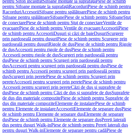
pentru Sifon încastrat
Sifoane montate la suprafaţă
Piese de schimb
pentru Sifoane montate la suprafaţă
Racorduri
Piese de schimb pentru
Racorduri
Accesorii
Sifoane pentru spălătoare
Piese de schimb pentru
Sifoane pentru spălătoare
Sifoane
Piese de schimb pentru Sifoane
Ştuţ
de conectare
Piese de schimb pentru Ştuţ de conectare
Ventile de
evacuare
Piese de schimb pentru Ventile de evacuare
Accesorii
Piese
de schimb pentru Accesorii
Duşuri şi căzi de baie
Duşuri
Scurgere
prin pardoseală pentru duşuri
Piese de schimb pentru Scurgere prin
pardoseală pentru duşuri
Rigole de duş
Piese de schimb pentru Rigole
de duş
Accesorii pentru rigole de duş
Piese de schimb pentru
Accesorii pentru rigole de duş
Scurgeri prin pardoseală pentru
duş
Piese de schimb pentru Scurgeri prin pardoseală pentru
duş
Accesorii pentru scurgeri prin pardoseală pentru duş
Piese de
schimb pentru Accesorii pentru scurgeri prin pardoseală pentru
duş
Scurgeri prin perete
Piese de schimb pentru Scurgeri prin
perete
Accesorii pentru scurgeri prin perete
Piese de schimb pentru
Accesorii pentru scurgeri prin perete
Căzi de duş şi suprafeţe de
duş
Piese de schimb pentru Căzi de duş şi suprafeţe de duş
Suprafeţe
de duş din materiale compozite
Piese de schimb pentru Suprafeţe de
duş din materiale compozite
Elemente de instalare
Piese de schimb
pentru Elemente de instalare
Accesorii
Elemente de separare duş
Piese
de schimb pentru Elemente de separare duş
Elemente de separare
duş
Piese de schimb pentru Elemente de separare duş
Pereţi laterali
duş pentru duşuri Walk-in
Piese de schimb pentru Pereţi laterali duş
pentru duşuri Walk-in
Elemente de separare pentru cadă
Piese de