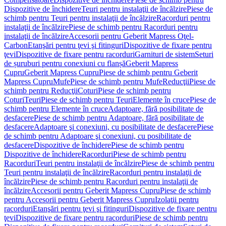
Dispozitive de închidere
Teuri pentru instalaţii de încălzire
Piese de
schimb pentru Teuri pentru instalaţii de încălzire
Racorduri pentru
instalaţii de încălzire
Piese de schimb pentru Racorduri pentru
instalaţii de încălzire
Accesorii pentru Geberit Mapress Oţel-
Carbon
Etanşări pentru ţevi şi fitinguri
Dispozitive de fixare pentru
ţevi
Dispozitive de fixare pentru racorduri
Garnituri de sistem
Seturi
de șuruburi pentru conexiuni cu flanșă
Geberit Mapress
Cupru
Geberit Mapress Cupru
Piese de schimb pentru Geberit
Mapress Cupru
Mufe
Piese de schimb pentru Mufe
Reducţii
Piese de
schimb pentru Reducţii
Coturi
Piese de schimb pentru
Coturi
Teuri
Piese de schimb pentru Teuri
Elemente în cruce
Piese de
schimb pentru Elemente în cruce
Adaptoare, fără posibilitate de
desfacere
Piese de schimb pentru Adaptoare, fără posibilitate de
desfacere
Adaptoare şi conexiuni, cu posibilitate de desfacere
Piese
de schimb pentru Adaptoare şi conexiuni, cu posibilitate de
desfacere
Dispozitive de închidere
Piese de schimb pentru
Dispozitive de închidere
Racorduri
Piese de schimb pentru
Racorduri
Teuri pentru instalaţii de încălzire
Piese de schimb pentru
Teuri pentru instalaţii de încălzire
Racorduri pentru instalaţii de
încălzire
Piese de schimb pentru Racorduri pentru instalaţii de
încălzire
Accesorii pentru Geberit Mapress Cupru
Piese de schimb
pentru Accesorii pentru Geberit Mapress Cupru
Izolaţii pentru
racorduri
Etanşări pentru ţevi şi fitinguri
Dispozitive de fixare pentru
ţevi
Dispozitive de fixare pentru racorduri
Piese de schimb pentru