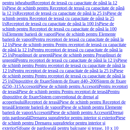
pentru jgheaburi
Receptori de terasă cu capacitate de până la 12
l/s
Piese de schimb pentru Receptori de terasă cu capacitate de până
la 12 l/s
Receptori de terasă cu capacitate de până la 25 l/s
Piese de
schimb pentru Receptori de terasă cu capacitate de până la 25
l/s
Receptori de terasă cu capacitate de până la 100 l/s
Piese de
schimb pentru Receptori de terasă cu capacitate de până la 100
l/s
Elemente barieră de vapori
Piese de schimb pentru Elemente
barieră de vapori
Pentru receptori de terasă cu capacitate de până la
12 l/s
Piese de schimb pentru Pentru receptori de terasă cu capacitate
de până la 12 l/s
Pentru receptori de terasă cu capacitate de până la
25 l/s
Preaplinuri de urgenţă
Piese de schimb pentru Preaplinuri de
urgenţă
Pentru receptori de terasă cu capacitate de până la 12 l/s
Piese
de schimb pentru Pentru receptori de terasă cu capacitate de până la
12 l/s
Pentru receptori de terasă cu capacitate de până la 25 l/s
Piese
de schimb pentru Pentru receptori de terasă cu capacitate de până la
25 l/s
Dispozitive de fixare
Sistem de fixare d40–200
Sistem de fixare
d250–315
Accesorii
Piese de schimb pentru Accesorii
Pentru receptori
de terasă
Piese de schimb pentru Pentru receptori de terasă
Pentru
dispozitive de fixare
Sistem convenţional de drenaj al
acoperişului
Receptori de terasă
Piese de schimb pentru Receptori de
terasă
Elemente barieră de vapori
Piese de schimb pentru Elemente
barieră de vapori
Accesorii
Piese de schimb pentru Accesorii
Drenaj
prin pardoseală
Drenarea suprafeţelor pentru interior şi exterior
Piese
de schimb pentru Drenarea suprafeţelor pentru interior şi
exterior
Sifoane de pardoseală pentru balcoane și terase, 10 x 10