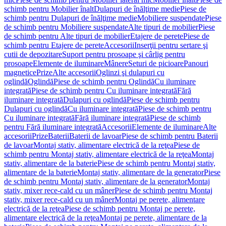
schimb pentru Mobilier înalt
Dulapuri de înălţime medie
Piese de
schimb pentru Dulapuri de înălţime medie
Mobiliere suspendate
Piese
de schimb pentru Mobiliere suspendate
Alte tipuri de mobilier
Piese
de schimb pentru Alte tipuri de mobilier
Etajere de perete
Piese de
schimb pentru Etajere de perete
Accesorii
Inserţii pentru sertare şi
cutii de depozitare
Suport pentru prosoape şi cârlig pentru
prosoape
Elemente de iluminare
Mânere
Seturi de picioare
Panouri
magnetice
Prize
Alte accesorii
Oglinzi şi dulapuri cu
oglindă
Oglindă
Piese de schimb pentru Oglindă
Cu iluminare
integrată
Piese de schimb pentru Cu iluminare integrată
Fără
iluminare integrată
Dulapuri cu oglindă
Piese de schimb pentru
Dulapuri cu oglindă
Cu iluminare integrată
Piese de schimb pentru
Cu iluminare integrată
Fără iluminare integrată
Piese de schimb
pentru Fără iluminare integrată
Accesorii
Elemente de iluminare
Alte
accesorii
Prize
Baterii
Baterii de lavoar
Piese de schimb pentru Baterii
de lavoar
Montaj stativ, alimentare electrică de la reţea
Piese de
schimb pentru Montaj stativ, alimentare electrică de la reţea
Montaj
stativ, alimentare de la baterie
Piese de schimb pentru Montaj stativ,
alimentare de la baterie
Montaj stativ, alimentare de la generator
Piese
de schimb pentru Montaj stativ, alimentare de la generator
Montaj
stativ, mixer rece-cald cu un mâner
Piese de schimb pentru Montaj
stativ, mixer rece-cald cu un mâner
Montaj pe perete, alimentare
electrică de la reţea
Piese de schimb pentru Montaj pe perete,
alimentare electrică de la reţea
Montaj pe perete, alimentare de la