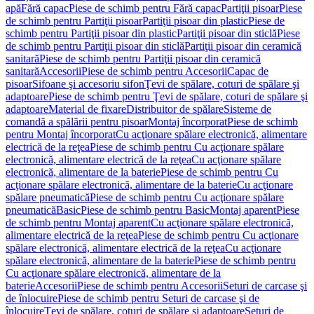
apă
Fără capac
Piese de schimb pentru Fără capac
Partiţii pisoar
Piese
de schimb pentru Partiţii pisoar
Partiţii pisoar din plastic
Piese de
schimb pentru Partiţii pisoar din plastic
Partiţii pisoar din sticlă
Piese
de schimb pentru Partiţii pisoar din sticlă
Partiţii pisoar din ceramică
sanitară
Piese de schimb pentru Partiţii pisoar din ceramică
sanitară
Accesorii
Piese de schimb pentru Accesorii
Capac de
pisoar
Sifoane şi accesoriu sifon
Ţevi de spălare, coturi de spălare şi
adaptoare
Piese de schimb pentru Ţevi de spălare, coturi de spălare şi
adaptoare
Material de fixare
Distribuitor de spălare
Sisteme de
comandă a spălării pentru pisoar
Montaj încorporat
Piese de schimb
pentru Montaj încorporat
Cu acţionare spălare electronică, alimentare
electrică de la reţea
Piese de schimb pentru Cu acţionare spălare
electronică, alimentare electrică de la reţea
Cu acţionare spălare
electronică, alimentare de la baterie
Piese de schimb pentru Cu
acţionare spălare electronică, alimentare de la baterie
Cu acţionare
spălare pneumatică
Piese de schimb pentru Cu acţionare spălare
pneumatică
Basic
Piese de schimb pentru Basic
Montaj aparent
Piese
de schimb pentru Montaj aparent
Cu acţionare spălare electronică,
alimentare electrică de la reţea
Piese de schimb pentru Cu acţionare
spălare electronică, alimentare electrică de la reţea
Cu acţionare
spălare electronică, alimentare de la baterie
Piese de schimb pentru
Cu acţionare spălare electronică, alimentare de la
baterie
Accesorii
Piese de schimb pentru Accesorii
Seturi de carcase şi
de înlocuire
Piese de schimb pentru Seturi de carcase şi de
înlocuire
Ţevi de spălare, coturi de spălare şi adaptoare
Seturi de