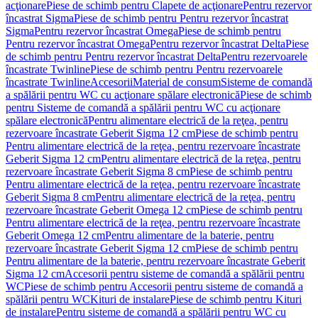
acţionare
Piese de schimb pentru Clapete de acţionare
Pentru rezervor
încastrat Sigma
Piese de schimb pentru Pentru rezervor încastrat
Sigma
Pentru rezervor încastrat Omega
Piese de schimb pentru
Pentru rezervor încastrat Omega
Pentru rezervor încastrat Delta
Piese
de schimb pentru Pentru rezervor încastrat Delta
Pentru rezervoarele
încastrate Twinline
Piese de schimb pentru Pentru rezervoarele
încastrate Twinline
Accesorii
Material de consum
Sisteme de comandă
a spălării pentru WC cu acţionare spălare electronică
Piese de schimb
pentru Sisteme de comandă a spălării pentru WC cu acţionare
spălare electronică
Pentru alimentare electrică de la reţea, pentru
rezervoare încastrate Geberit Sigma 12 cm
Piese de schimb pentru
Pentru alimentare electrică de la reţea, pentru rezervoare încastrate
Geberit Sigma 12 cm
Pentru alimentare electrică de la reţea, pentru
rezervoare încastrate Geberit Sigma 8 cm
Piese de schimb pentru
Pentru alimentare electrică de la reţea, pentru rezervoare încastrate
Geberit Sigma 8 cm
Pentru alimentare electrică de la reţea, pentru
rezervoare încastrate Geberit Omega 12 cm
Piese de schimb pentru
Pentru alimentare electrică de la reţea, pentru rezervoare încastrate
Geberit Omega 12 cm
Pentru alimentare de la baterie, pentru
rezervoare încastrate Geberit Sigma 12 cm
Piese de schimb pentru
Pentru alimentare de la baterie, pentru rezervoare încastrate Geberit
Sigma 12 cm
Accesorii pentru sisteme de comandă a spălării pentru
WC
Piese de schimb pentru Accesorii pentru sisteme de comandă a
spălării pentru WC
Kituri de instalare
Piese de schimb pentru Kituri
de instalare
Pentru sisteme de comandă a spălării pentru WC cu