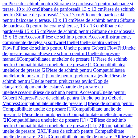
cm
Piese de schimb pentru Sifoane de pardoseală pentru balcoane și
terase, 10 x 10 cm
Sifoane de pardoseală 13 x 13 cm
Piese de schimb
pentru Sifoane de pardoseală 13 x 13 cm
Sifoane de pardoseală
pentru balcoane şi terase, 13 x 13 cm
Piese de schimb pentru Sifoane
de pardoseală pentru balcoane şi terase, 13 x 13 cm
Sifoane de
pardoseală 15 x 15 cm
Piese de schimb pentru Sifoane de pardoseală
15 x 15 cm
Accesorii
Piese de schimb pentru Accesorii
Instrumente,
componente de reţea şi software
Unelte
Unelte pentru Geberit
FlowFit
Piese de schimb pentru Unelte pentru Geberit FlowFit
Unelte
de presare manuală
Piese de schimb pentru Unelte de presare
manuală
Compatibilitatea uneltelor de presare [1]
Piese de schimb
pentru Compatibilitatea uneltelor de presare [1]
Compatibilitatea
uneltelor de presare [2]
Piese de schimb pentru Compatibilitatea
uneltelor de presare [2]
Unelte pentru prelucrarea ţevilor
Piese de
schimb pentru Unelte pentru prelucrarea ţevilor
Dop de
etanşare
Echipament de testare
Aparate de presare cu
unelte
Accesoriu
Piese de schimb pentru Accesoriu
Unelte pentru
Geberit Mapress
Piese de schimb pentru Unelte pentru Geberit
Mapress
Compatibilitate unelte de presare [1]
Piese de schimb pentru
Compatibilitate unelte de presare [1]
Compatibilitate unelte de
presare [2]
Piese de schimb pentru Compatibilitate unelte de presare
[2]
Compatibilitatea uneltelor de presare [1] / [2]
Piese de schimb
pentru Compatibilitatea uneltelor de presare [1] / [2]
Compatibilitate
unelte de presare [2XL]
Piese de schimb pentru Compatibilitate
unelte de presare [2XL]
Compatibilitate unelte de presare [3]
Piese de