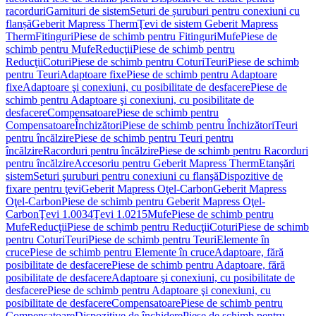
racorduri
Garnituri de sistem
Seturi de șuruburi pentru conexiuni cu
flanșă
Geberit Mapress Therm
Ţevi de sistem Geberit Mapress
Therm
Fitinguri
Piese de schimb pentru Fitinguri
Mufe
Piese de
schimb pentru Mufe
Reducţii
Piese de schimb pentru
Reducţii
Coturi
Piese de schimb pentru Coturi
Teuri
Piese de schimb
pentru Teuri
Adaptoare fixe
Piese de schimb pentru Adaptoare
fixe
Adaptoare şi conexiuni, cu posibilitate de desfacere
Piese de
schimb pentru Adaptoare şi conexiuni, cu posibilitate de
desfacere
Compensatoare
Piese de schimb pentru
Compensatoare
Închizători
Piese de schimb pentru Închizători
Teuri
pentru încălzire
Piese de schimb pentru Teuri pentru
încălzire
Racorduri pentru încălzire
Piese de schimb pentru Racorduri
pentru încălzire
Accesoriu pentru Geberit Mapress Therm
Etanşări
sistem
Seturi şuruburi pentru conexiuni cu flanşă
Dispozitive de
fixare pentru ţevi
Geberit Mapress Oţel-Carbon
Geberit Mapress
Oţel-Carbon
Piese de schimb pentru Geberit Mapress Oţel-
Carbon
Ţevi 1.0034
Ţevi 1.0215
Mufe
Piese de schimb pentru
Mufe
Reducţii
Piese de schimb pentru Reducţii
Coturi
Piese de schimb
pentru Coturi
Teuri
Piese de schimb pentru Teuri
Elemente în
cruce
Piese de schimb pentru Elemente în cruce
Adaptoare, fără
posibilitate de desfacere
Piese de schimb pentru Adaptoare, fără
posibilitate de desfacere
Adaptoare şi conexiuni, cu posibilitate de
desfacere
Piese de schimb pentru Adaptoare şi conexiuni, cu
posibilitate de desfacere
Compensatoare
Piese de schimb pentru
Compensatoare
Dispozitive de închidere
Piese de schimb pentru