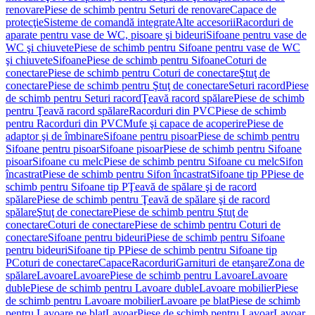
renovare
Piese de schimb pentru Seturi de renovare
Capace de
protecţie
Sisteme de comandă integrate
Alte accesorii
Racorduri de
aparate pentru vase de WC, pisoare şi bideuri
Sifoane pentru vase de
WC şi chiuvete
Piese de schimb pentru Sifoane pentru vase de WC
şi chiuvete
Sifoane
Piese de schimb pentru Sifoane
Coturi de
conectare
Piese de schimb pentru Coturi de conectare
Ştuţ de
conectare
Piese de schimb pentru Ştuţ de conectare
Seturi racord
Piese
de schimb pentru Seturi racord
Ţeavă racord spălare
Piese de schimb
pentru Ţeavă racord spălare
Racorduri din PVC
Piese de schimb
pentru Racorduri din PVC
Mufe şi capace de acoperire
Piese de
adaptor şi de îmbinare
Sifoane pentru pisoar
Piese de schimb pentru
Sifoane pentru pisoar
Sifoane pisoar
Piese de schimb pentru Sifoane
pisoar
Sifoane cu melc
Piese de schimb pentru Sifoane cu melc
Sifon
încastrat
Piese de schimb pentru Sifon încastrat
Sifoane tip P
Piese de
schimb pentru Sifoane tip P
Ţeavă de spălare şi de racord
spălare
Piese de schimb pentru Ţeavă de spălare şi de racord
spălare
Ştuţ de conectare
Piese de schimb pentru Ştuţ de
conectare
Coturi de conectare
Piese de schimb pentru Coturi de
conectare
Sifoane pentru bideuri
Piese de schimb pentru Sifoane
pentru bideuri
Sifoane tip P
Piese de schimb pentru Sifoane tip
P
Coturi de conectare
Capace
Racorduri
Garnituri de etanşare
Zona de
spălare
Lavoare
Lavoare
Piese de schimb pentru Lavoare
Lavoare
duble
Piese de schimb pentru Lavoare duble
Lavoare mobilier
Piese
de schimb pentru Lavoare mobilier
Lavoare pe blat
Piese de schimb
pentru Lavoare pe blat
Lavoar
Piese de schimb pentru Lavoar
Lavoar