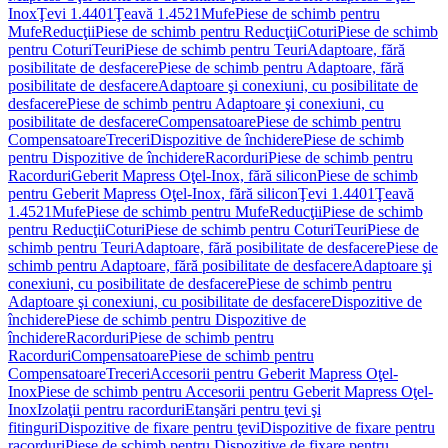
Inox
Ţevi 1.4401
Ţeavă 1.4521
Mufe
Piese de schimb pentru
Mufe
Reducţii
Piese de schimb pentru Reducţii
Coturi
Piese de schimb
pentru Coturi
Teuri
Piese de schimb pentru Teuri
Adaptoare, fără
posibilitate de desfacere
Piese de schimb pentru Adaptoare, fără
posibilitate de desfacere
Adaptoare şi conexiuni, cu posibilitate de
desfacere
Piese de schimb pentru Adaptoare şi conexiuni, cu
posibilitate de desfacere
Compensatoare
Piese de schimb pentru
Compensatoare
Treceri
Dispozitive de închidere
Piese de schimb
pentru Dispozitive de închidere
Racorduri
Piese de schimb pentru
Racorduri
Geberit Mapress Oţel-Inox, fără silicon
Piese de schimb
pentru Geberit Mapress Oţel-Inox, fără silicon
Ţevi 1.4401
Ţeavă
1.4521
Mufe
Piese de schimb pentru Mufe
Reducţii
Piese de schimb
pentru Reducţii
Coturi
Piese de schimb pentru Coturi
Teuri
Piese de
schimb pentru Teuri
Adaptoare, fără posibilitate de desfacere
Piese de
schimb pentru Adaptoare, fără posibilitate de desfacere
Adaptoare şi
conexiuni, cu posibilitate de desfacere
Piese de schimb pentru
Adaptoare şi conexiuni, cu posibilitate de desfacere
Dispozitive de
închidere
Piese de schimb pentru Dispozitive de
închidere
Racorduri
Piese de schimb pentru
Racorduri
Compensatoare
Piese de schimb pentru
Compensatoare
Treceri
Accesorii pentru Geberit Mapress Oţel-
Inox
Piese de schimb pentru Accesorii pentru Geberit Mapress Oţel-
Inox
Izolaţii pentru racorduri
Etanşări pentru ţevi şi
fitinguri
Dispozitive de fixare pentru ţevi
Dispozitive de fixare pentru
racorduri
Piese de schimb pentru Dispozitive de fixare pentru