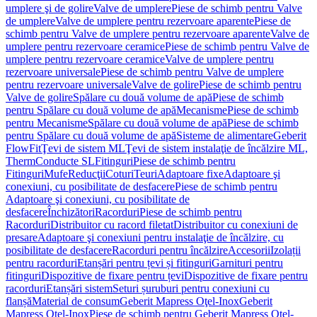
umplere şi de golire
Valve de umplere
Piese de schimb pentru Valve
de umplere
Valve de umplere pentru rezervoare aparente
Piese de
schimb pentru Valve de umplere pentru rezervoare aparente
Valve de
umplere pentru rezervoare ceramice
Piese de schimb pentru Valve de
umplere pentru rezervoare ceramice
Valve de umplere pentru
rezervoare universale
Piese de schimb pentru Valve de umplere
pentru rezervoare universale
Valve de golire
Piese de schimb pentru
Valve de golire
Spălare cu două volume de apă
Piese de schimb
pentru Spălare cu două volume de apă
Mecanisme
Piese de schimb
pentru Mecanisme
Spălare cu două volume de apă
Piese de schimb
pentru Spălare cu două volume de apă
Sisteme de alimentare
Geberit
FlowFit
Ţevi de sistem ML
Ţevi de sistem instalaţie de încălzire ML,
Therm
Conducte SL
Fitinguri
Piese de schimb pentru
Fitinguri
Mufe
Reducţii
Coturi
Teuri
Adaptoare fixe
Adaptoare şi
conexiuni, cu posibilitate de desfacere
Piese de schimb pentru
Adaptoare şi conexiuni, cu posibilitate de
desfacere
Închizători
Racorduri
Piese de schimb pentru
Racorduri
Distribuitor cu racord filetat
Distribuitor cu conexiuni de
presare
Adaptoare şi conexiuni pentru instalaţie de încălzire, cu
posibilitate de desfacere
Racorduri pentru încălzire
Accesorii
Izolații
pentru racorduri
Etanșări pentru țevi și fitinguri
Garnituri pentru
fitinguri
Dispozitive de fixare pentru țevi
Dispozitive de fixare pentru
racorduri
Etanșări sistem
Seturi șuruburi pentru conexiuni cu
flanșă
Material de consum
Geberit Mapress Oţel-Inox
Geberit
Mapress Oţel-Inox
Piese de schimb pentru Geberit Mapress Oţel-