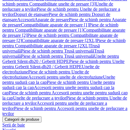
schimb pentru Compatibilitate unelte de presare [3]
Unelte de
prelucrare a ţevilor
Piese de schimb pentru Unelte de prelucrare a
ţevilor
Dopuri de etanşare
Piese de schimb pentru Dopuri de
etanşare
Accesorii
Aparate de presare
Piese de schimb pentru Aparate
de presare
Compatibilitate aparate de presare [1]
Piese de schimb
pentru Compatibilitate aparate de presare [1]
Compatibilitate aparate
de presare [2]
Piese de schimb pentru Compatibilitate aparate de
presare [2]
Compatibilitate aparate de presare [2XL]
Piese de schimb
pentru Compatibilitate aparate de presare [2XL]
Trusă
universală
Piese de schimb pentru Trusă universală
Trusă
universală
Piese de schimb pentru Trusă universală
Unelte pentru
Geberit Silent-db20 / Geberit HDPE
Piese de schimb pentru Unelte
pentru Geberit Silent-db20 / Geberit HDPE
Unelte de
electrofuziune
Piese de schimb pentru Unelte de
electrofuziune
Accesorii pentru unelte de electrofuziune
Unelte
pentru sudură cap la cap
Piese de schimb pentru Unelte pentru
sudură cap la cap
Accesorii pentru unelte pentru sudură cap la
cap
Piese de schimb pentru Accesorii pentru unelte pentru sudură cap
la cap
Unelte de prelucrare a ţevilor
Piese de schimb pentru Unelte de
prelucrare a ţevilor
Accesorii pentru unelte de prelucrare a
ţevilor
Piese de schimb pentru Accesorii pentru unelte de prelucrare a
ţevilor
Categorii de produse
Serii de baie