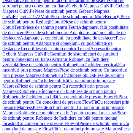
Dispozitive de fixare pentru racorduri
Garnituri de sistem
Seturi de
șuruburi pentru conexiuni cu flanșă
Geberit Mapress CuNiFe
Geberit
Mapress CuNiFe
Piese de schimb pentru Geberit Mapress
CuNiFe
Ţevi 2.1972
Mufe
Piese de schimb pentru Mufe
Reducţii
Piese
de schimb pentru Reducţii
Coturi
Piese de schimb pentru
Coturi
Teuri
Piese de schimb pentru Teuri
Adaptoare, fără posibilitate
de desfacere
Piese de schimb pentru Adaptoare, fără posibilitate de
desfacere
Adaptoare şi conexiuni, cu posibilitate de desfacere
Piese
de schimb pentru Adaptoare şi conexiuni, cu posibilitate de
desfacere
Treceri
Piese de schimb pentru Treceri
Accesorii pentru
Geberit Mapress CuNiFe
Garnituri de sistem
Seturi de șuruburi
pentru conexiuni cu flanșă
Armături
Robineți cu închidere
verticală
Piese de schimb pentru Robineți cu închidere verticală
Cu
racorduri prin presare Mapress
Piese de schimb pentru Cu racorduri
prin presare Mapress
Robineți cu închidere oblică
Piese de schimb
pentru Robineți cu închidere oblică
Cu racorduri prin presare
Mapress
Piese de schimb pentru Cu racorduri prin presare
Mapress
Robinete de închidere cu bilă
Piese de schimb pentru
Robinete de închidere cu bilă
Cu conexiuni de presare FlowFit
Piese
de schimb pentru Cu conexiuni de presare FlowFit
Cu racorduri prin
presare Mapress
Piese de schimb pentru Cu racorduri prin presare
Mapress
Robinete de închidere cu bilă pentru montaj încastrat
Piese
de schimb pentru Robinete de închidere cu bilă pentru montaj
încastrat
Cu conexiuni de presare FlowFit
Piese de schimb pentru Cu
conexiuni de presare FlowFit
Cu racorduri prin presare Mapress
Piese