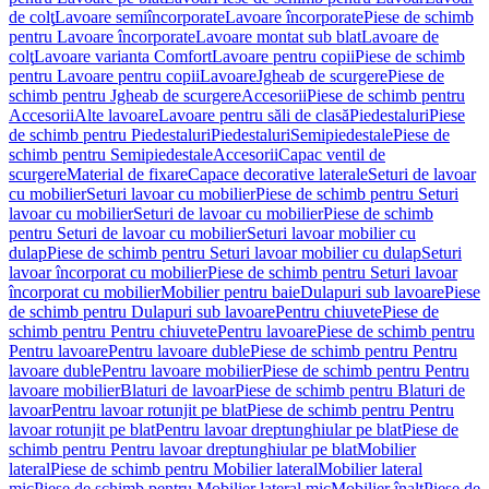
de colţ
Lavoare semiîncorporate
Lavoare încorporate
Piese de schimb
pentru Lavoare încorporate
Lavoare montat sub blat
Lavoare de
colţ
Lavoare varianta Comfort
Lavoare pentru copii
Piese de schimb
pentru Lavoare pentru copii
Lavoare
Jgheab de scurgere
Piese de
schimb pentru Jgheab de scurgere
Accesorii
Piese de schimb pentru
Accesorii
Alte lavoare
Lavoare pentru săli de clasă
Piedestaluri
Piese
de schimb pentru Piedestaluri
Piedestaluri
Semipiedestale
Piese de
schimb pentru Semipiedestale
Accesorii
Capac ventil de
scurgere
Material de fixare
Capace decorative laterale
Seturi de lavoar
cu mobilier
Seturi lavoar cu mobilier
Piese de schimb pentru Seturi
lavoar cu mobilier
Seturi de lavoar cu mobilier
Piese de schimb
pentru Seturi de lavoar cu mobilier
Seturi lavoar mobilier cu
dulap
Piese de schimb pentru Seturi lavoar mobilier cu dulap
Seturi
lavoar încorporat cu mobilier
Piese de schimb pentru Seturi lavoar
încorporat cu mobilier
Mobilier pentru baie
Dulapuri sub lavoare
Piese
de schimb pentru Dulapuri sub lavoare
Pentru chiuvete
Piese de
schimb pentru Pentru chiuvete
Pentru lavoare
Piese de schimb pentru
Pentru lavoare
Pentru lavoare duble
Piese de schimb pentru Pentru
lavoare duble
Pentru lavoare mobilier
Piese de schimb pentru Pentru
lavoare mobilier
Blaturi de lavoar
Piese de schimb pentru Blaturi de
lavoar
Pentru lavoar rotunjit pe blat
Piese de schimb pentru Pentru
lavoar rotunjit pe blat
Pentru lavoar dreptunghiular pe blat
Piese de
schimb pentru Pentru lavoar dreptunghiular pe blat
Mobilier
lateral
Piese de schimb pentru Mobilier lateral
Mobilier lateral
mic
Piese de schimb pentru Mobilier lateral mic
Mobilier înalt
Piese de