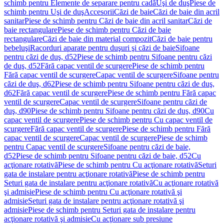
schimb pentru Elemente de separare pentru cadă
Uşi de duş
Piese de
schimb pentru Uşi de duş
Accesorii
Căzi de baie
Căzi de baie din acril
sanitar
Piese de schimb pentru Căzi de baie din acril sanitar
Căzi de
baie rectangulare
Piese de schimb pentru Căzi de baie
rectangulare
Căzi de baie din material compozit
Căzi de baie pentru
bebeluşi
Racorduri aparate pentru duşuri şi căzi de baie
Sifoane
pentru căzi de duş, d52
Piese de schimb pentru Sifoane pentru căzi
de duş, d52
Fără capac ventil de scurgere
Piese de schimb pentru
Fără capac ventil de scurgere
Capac ventil de scurgere
Sifoane pentru
căzi de duş, d62
Piese de schimb pentru Sifoane pentru căzi de duş,
d62
Fără capac ventil de scurgere
Piese de schimb pentru Fără capac
ventil de scurgere
Capac ventil de scurgere
Sifoane pentru căzi de
duş, d90
Piese de schimb pentru Sifoane pentru căzi de duş, d90
Cu
capac ventil de scurgere
Piese de schimb pentru Cu capac ventil de
scurgere
Fără capac ventil de scurgere
Piese de schimb pentru Fără
capac ventil de scurgere
Capac ventil de scurgere
Piese de schimb
pentru Capac ventil de scurgere
Sifoane pentru căzi de baie,
d52
Piese de schimb pentru Sifoane pentru căzi de baie, d52
Cu
acţionare rotativă
Piese de schimb pentru Cu acţionare rotativă
Seturi
gata de instalare pentru acţionare rotativă
Piese de schimb pentru
Seturi gata de instalare pentru acţionare rotativă
Cu acţionare rotativă
şi admisie
Piese de schimb pentru Cu acţionare rotativă şi
admisie
Seturi gata de instalare pentru acţionare rotativă şi
admisie
Piese de schimb pentru Seturi gata de instalare pentru
acţionare rotativă şi admisie
Cu acţionare sub presiune