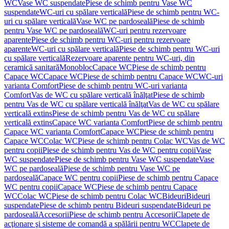
WC
Vase WC suspendate
Piese de schimb pentru Vase WC
suspendate
WC-uri cu spălare verticală
Piese de schimb pentru WC-
uri cu spălare verticală
Vase WC pe pardoseală
Piese de schimb
pentru Vase WC pe pardoseală
WC-uri pentru rezervoare
aparente
Piese de schimb pentru WC-uri pentru rezervoare
aparente
WC-uri cu spălare verticală
Piese de schimb pentru WC-uri
cu spălare verticală
Rezervoare aparente pentru WC-uri, din
ceramică sanitară
Monobloc
Capace WC
Piese de schimb pentru
Capace WC
Capace WC
Piese de schimb pentru Capace WC
WC-uri
varianta Comfort
Piese de schimb pentru WC-uri varianta
Comfort
Vas de WC cu spălare verticală înălţat
Piese de schimb
pentru Vas de WC cu spălare verticală înălţat
Vas de WC cu spălare
verticală extins
Piese de schimb pentru Vas de WC cu spălare
verticală extins
Capace WC varianta Comfort
Piese de schimb pentru
Capace WC varianta Comfort
Capace WC
Piese de schimb pentru
Capace WC
Colac WC
Piese de schimb pentru Colac WC
Vas de WC
pentru copii
Piese de schimb pentru Vas de WC pentru copii
Vase
WC suspendate
Piese de schimb pentru Vase WC suspendate
Vase
WC pe pardoseală
Piese de schimb pentru Vase WC pe
pardoseală
Capace WC pentru copii
Piese de schimb pentru Capace
WC pentru copii
Capace WC
Piese de schimb pentru Capace
WC
Colac WC
Piese de schimb pentru Colac WC
Bideuri
Bideuri
suspendate
Piese de schimb pentru Bideuri suspendate
Bideuri pe
pardoseală
Accesorii
Piese de schimb pentru Accesorii
Clapete de
acţionare şi sisteme de comandă a spălării pentru WC
Clapete de