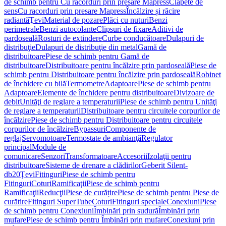
de schimb pentru Cu racorduri prin presare Mapress
Clapete de
sens
Cu racorduri prin presare Mapress
Încălzire și răcire
radiantă
Ţevi
Material de pozare
Plăci cu nuturi
Benzi
perimetrale
Benzi autocolante
Clipsuri de fixare
Aditivi de
pardoseală
Rosturi de extindere
Curbe conducătoare
Dulapuri de
distribuţie
Dulapuri de distribuţie din metal
Gamă de
distribuitoare
Piese de schimb pentru Gamă de
distribuitoare
Distribuitoare pentru încălzire prin pardoseală
Piese de
schimb pentru Distribuitoare pentru încălzire prin pardoseală
Robinet
de închidere cu bilă
Termometre
Adaptoare
Piese de schimb pentru
Adaptoare
Elemente de închidere pentru distribuitoare
Divizoare de
debit
Unităţi de reglare a temperaturii
Piese de schimb pentru Unităţi
de reglare a temperaturii
Distribuitoare pentru circuitele corpurilor de
încălzire
Piese de schimb pentru Distribuitoare pentru circuitele
corpurilor de încălzire
Bypassuri
Componente de
reglaj
Servomotoare
Termostate de ambianţă
Regulator
principal
Module de
comunicare
Senzori
Transformatoare
Accesorii
Izolaţii pentru
distribuitoare
Sisteme de drenare a clădirilor
Geberit Silent-
db20
Ţevi
Fitinguri
Piese de schimb pentru
Fitinguri
Coturi
Ramificaţii
Piese de schimb pentru
Ramificaţii
Reducţii
Piese de curățire
Piese de schimb pentru Piese de
curățire
Fitinguri SuperTube
Coturi
Fitinguri speciale
Conexiuni
Piese
de schimb pentru Conexiuni
Îmbinări prin sudură
Îmbinări prin
mufare
Piese de schimb pentru Îmbinări prin mufare
Conexiuni prin