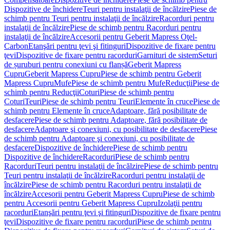
Dispozitive de închidere
Teuri pentru instalaţii de încălzire
Piese de
schimb pentru Teuri pentru instalaţii de încălzire
Racorduri pentru
instalaţii de încălzire
Piese de schimb pentru Racorduri pentru
instalaţii de încălzire
Accesorii pentru Geberit Mapress Oţel-
Carbon
Etanşări pentru ţevi şi fitinguri
Dispozitive de fixare pentru
ţevi
Dispozitive de fixare pentru racorduri
Garnituri de sistem
Seturi
de șuruburi pentru conexiuni cu flanșă
Geberit Mapress
Cupru
Geberit Mapress Cupru
Piese de schimb pentru Geberit
Mapress Cupru
Mufe
Piese de schimb pentru Mufe
Reducţii
Piese de
schimb pentru Reducţii
Coturi
Piese de schimb pentru
Coturi
Teuri
Piese de schimb pentru Teuri
Elemente în cruce
Piese de
schimb pentru Elemente în cruce
Adaptoare, fără posibilitate de
desfacere
Piese de schimb pentru Adaptoare, fără posibilitate de
desfacere
Adaptoare şi conexiuni, cu posibilitate de desfacere
Piese
de schimb pentru Adaptoare şi conexiuni, cu posibilitate de
desfacere
Dispozitive de închidere
Piese de schimb pentru
Dispozitive de închidere
Racorduri
Piese de schimb pentru
Racorduri
Teuri pentru instalaţii de încălzire
Piese de schimb pentru
Teuri pentru instalaţii de încălzire
Racorduri pentru instalaţii de
încălzire
Piese de schimb pentru Racorduri pentru instalaţii de
încălzire
Accesorii pentru Geberit Mapress Cupru
Piese de schimb
pentru Accesorii pentru Geberit Mapress Cupru
Izolaţii pentru
racorduri
Etanşări pentru ţevi şi fitinguri
Dispozitive de fixare pentru
ţevi
Dispozitive de fixare pentru racorduri
Piese de schimb pentru