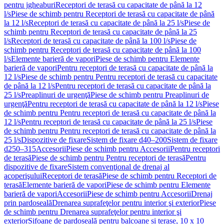
pentru jgheaburi
Receptori de terasă cu capacitate de până la 12
l/s
Piese de schimb pentru Receptori de terasă cu capacitate de până
la 12 l/s
Receptori de terasă cu capacitate de până la 25 l/s
Piese de
schimb pentru Receptori de terasă cu capacitate de până la 25
l/s
Receptori de terasă cu capacitate de până la 100 l/s
Piese de
schimb pentru Receptori de terasă cu capacitate de până la 100
l/s
Elemente barieră de vapori
Piese de schimb pentru Elemente
barieră de vapori
Pentru receptori de terasă cu capacitate de până la
12 l/s
Piese de schimb pentru Pentru receptori de terasă cu capacitate
de până la 12 l/s
Pentru receptori de terasă cu capacitate de până la
25 l/s
Preaplinuri de urgenţă
Piese de schimb pentru Preaplinuri de
urgenţă
Pentru receptori de terasă cu capacitate de până la 12 l/s
Piese
de schimb pentru Pentru receptori de terasă cu capacitate de până la
12 l/s
Pentru receptori de terasă cu capacitate de până la 25 l/s
Piese
de schimb pentru Pentru receptori de terasă cu capacitate de până la
25 l/s
Dispozitive de fixare
Sistem de fixare d40–200
Sistem de fixare
d250–315
Accesorii
Piese de schimb pentru Accesorii
Pentru receptori
de terasă
Piese de schimb pentru Pentru receptori de terasă
Pentru
dispozitive de fixare
Sistem convenţional de drenaj al
acoperişului
Receptori de terasă
Piese de schimb pentru Receptori de
terasă
Elemente barieră de vapori
Piese de schimb pentru Elemente
barieră de vapori
Accesorii
Piese de schimb pentru Accesorii
Drenaj
prin pardoseală
Drenarea suprafeţelor pentru interior şi exterior
Piese
de schimb pentru Drenarea suprafeţelor pentru interior şi
exterior
Sifoane de pardoseală pentru balcoane și terase, 10 x 10