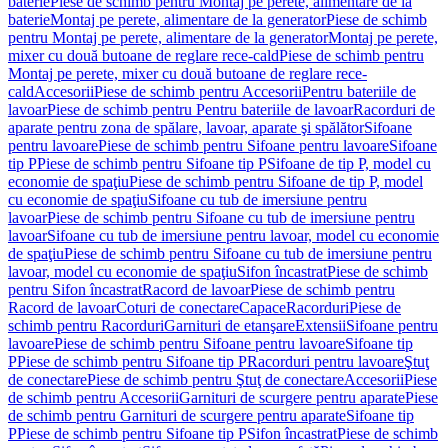
baterie
Piese de schimb pentru Montaj pe perete, alimentare de la
baterie
Montaj pe perete, alimentare de la generator
Piese de schimb
pentru Montaj pe perete, alimentare de la generator
Montaj pe perete,
mixer cu două butoane de reglare rece-cald
Piese de schimb pentru
Montaj pe perete, mixer cu două butoane de reglare rece-
cald
Accesorii
Piese de schimb pentru Accesorii
Pentru bateriile de
lavoar
Piese de schimb pentru Pentru bateriile de lavoar
Racorduri de
aparate pentru zona de spălare, lavoar, aparate şi spălător
Sifoane
pentru lavoare
Piese de schimb pentru Sifoane pentru lavoare
Sifoane
tip P
Piese de schimb pentru Sifoane tip P
Sifoane de tip P, model cu
economie de spaţiu
Piese de schimb pentru Sifoane de tip P, model
cu economie de spaţiu
Sifoane cu tub de imersiune pentru
lavoar
Piese de schimb pentru Sifoane cu tub de imersiune pentru
lavoar
Sifoane cu tub de imersiune pentru lavoar, model cu economie
de spaţiu
Piese de schimb pentru Sifoane cu tub de imersiune pentru
lavoar, model cu economie de spaţiu
Sifon încastrat
Piese de schimb
pentru Sifon încastrat
Racord de lavoar
Piese de schimb pentru
Racord de lavoar
Coturi de conectare
Capace
Racorduri
Piese de
schimb pentru Racorduri
Garnituri de etanşare
Extensii
Sifoane pentru
lavoare
Piese de schimb pentru Sifoane pentru lavoare
Sifoane tip
P
Piese de schimb pentru Sifoane tip P
Racorduri pentru lavoare
Ştuţ
de conectare
Piese de schimb pentru Ştuţ de conectare
Accesorii
Piese
de schimb pentru Accesorii
Garnituri de scurgere pentru aparate
Piese
de schimb pentru Garnituri de scurgere pentru aparate
Sifoane tip
P
Piese de schimb pentru Sifoane tip P
Sifon încastrat
Piese de schimb