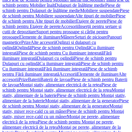
schimb pentru Mobilier înalt
Dulapuri de înălţime medie
Piese de
schimb pentru Dulapuri de înălţime medie
Mobiliere suspendate
Piese
de schimb pentru Mobiliere suspendate
Alte tipuri de mobilier
Piese
de schimb pentru Alte tipuri de mobilier
Etajere de perete
Piese de
schimb pentru Etajere de perete
Accesorii
Inserţii pentru sertare şi
cutii de depozitare
Suport pentru prosoape şi cârlig pentru
prosoape
Elemente de iluminare
Mânere
Seturi de picioare
Panouri
magnetice
Prize
Alte accesorii
Oglinzi şi dulapuri cu
oglindă
Oglindă
Piese de schimb pentru Oglindă
Cu iluminare
integrată
Piese de schimb pentru Cu iluminare integrată
Fără
iluminare integrată
Dulapuri cu oglindă
Piese de schimb pentru
Dulapuri cu oglindă
Cu iluminare integrată
Piese de schimb pentru
Cu iluminare integrată
Fără iluminare integrată
Piese de schimb
pentru Fără iluminare integrată
Accesorii
Elemente de iluminare
Alte
accesorii
Prize
Baterii
Baterii de lavoar
Piese de schimb pentru Baterii
de lavoar
Montaj stativ, alimentare electrică de la reţea
Piese de
schimb pentru Montaj stativ, alimentare electrică de la reţea
Montaj
stativ, alimentare de la baterie
Piese de schimb pentru Montaj stativ,
alimentare de la baterie
Montaj stativ, alimentare de la generator
Piese
de schimb pentru Montaj stativ, alimentare de la generator
Montaj
stativ, mixer rece-cald cu un mâner
Piese de schimb pentru Montaj
stativ, mixer rece-cald cu un mâner
Montaj pe perete, alimentare
electrică de la reţea
Piese de schimb pentru Montaj pe perete,
alimentare electrică de la reţea
Montaj pe perete, alimentare de la