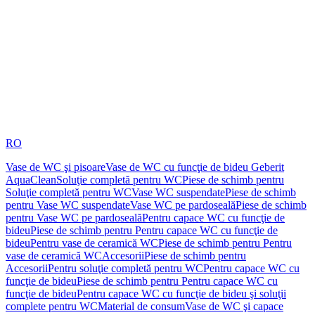
RO
Vase de WC şi pisoare
Vase de WC cu funcţie de bideu Geberit
AquaClean
Soluţie completă pentru WC
Piese de schimb pentru
Soluţie completă pentru WC
Vase WC suspendate
Piese de schimb
pentru Vase WC suspendate
Vase WC pe pardoseală
Piese de schimb
pentru Vase WC pe pardoseală
Pentru capace WC cu funcţie de
bideu
Piese de schimb pentru Pentru capace WC cu funcţie de
bideu
Pentru vase de ceramică WC
Piese de schimb pentru Pentru
vase de ceramică WC
Accesorii
Piese de schimb pentru
Accesorii
Pentru soluţie completă pentru WC
Pentru capace WC cu
funcţie de bideu
Piese de schimb pentru Pentru capace WC cu
funcţie de bideu
Pentru capace WC cu funcţie de bideu şi soluţii
complete pentru WC
Material de consum
Vase de WC şi capace