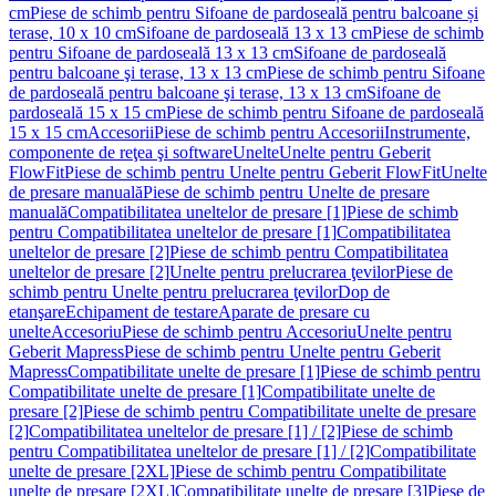
cm
Piese de schimb pentru Sifoane de pardoseală pentru balcoane și
terase, 10 x 10 cm
Sifoane de pardoseală 13 x 13 cm
Piese de schimb
pentru Sifoane de pardoseală 13 x 13 cm
Sifoane de pardoseală
pentru balcoane şi terase, 13 x 13 cm
Piese de schimb pentru Sifoane
de pardoseală pentru balcoane şi terase, 13 x 13 cm
Sifoane de
pardoseală 15 x 15 cm
Piese de schimb pentru Sifoane de pardoseală
15 x 15 cm
Accesorii
Piese de schimb pentru Accesorii
Instrumente,
componente de reţea şi software
Unelte
Unelte pentru Geberit
FlowFit
Piese de schimb pentru Unelte pentru Geberit FlowFit
Unelte
de presare manuală
Piese de schimb pentru Unelte de presare
manuală
Compatibilitatea uneltelor de presare [1]
Piese de schimb
pentru Compatibilitatea uneltelor de presare [1]
Compatibilitatea
uneltelor de presare [2]
Piese de schimb pentru Compatibilitatea
uneltelor de presare [2]
Unelte pentru prelucrarea ţevilor
Piese de
schimb pentru Unelte pentru prelucrarea ţevilor
Dop de
etanşare
Echipament de testare
Aparate de presare cu
unelte
Accesoriu
Piese de schimb pentru Accesoriu
Unelte pentru
Geberit Mapress
Piese de schimb pentru Unelte pentru Geberit
Mapress
Compatibilitate unelte de presare [1]
Piese de schimb pentru
Compatibilitate unelte de presare [1]
Compatibilitate unelte de
presare [2]
Piese de schimb pentru Compatibilitate unelte de presare
[2]
Compatibilitatea uneltelor de presare [1] / [2]
Piese de schimb
pentru Compatibilitatea uneltelor de presare [1] / [2]
Compatibilitate
unelte de presare [2XL]
Piese de schimb pentru Compatibilitate
unelte de presare [2XL]
Compatibilitate unelte de presare [3]
Piese de