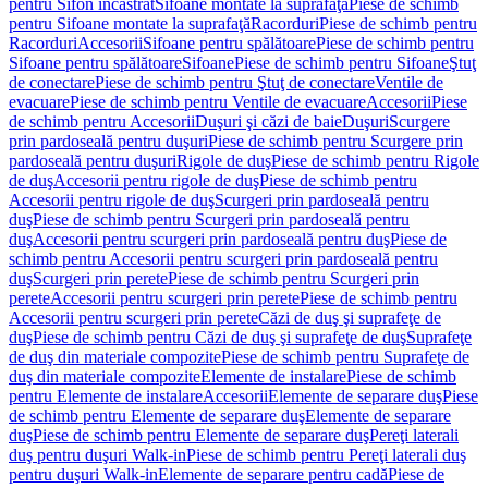
pentru Sifon încastrat
Sifoane montate la suprafaţă
Piese de schimb
pentru Sifoane montate la suprafaţă
Racorduri
Piese de schimb pentru
Racorduri
Accesorii
Sifoane pentru spălătoare
Piese de schimb pentru
Sifoane pentru spălătoare
Sifoane
Piese de schimb pentru Sifoane
Ştuţ
de conectare
Piese de schimb pentru Ştuţ de conectare
Ventile de
evacuare
Piese de schimb pentru Ventile de evacuare
Accesorii
Piese
de schimb pentru Accesorii
Duşuri şi căzi de baie
Duşuri
Scurgere
prin pardoseală pentru duşuri
Piese de schimb pentru Scurgere prin
pardoseală pentru duşuri
Rigole de duş
Piese de schimb pentru Rigole
de duş
Accesorii pentru rigole de duş
Piese de schimb pentru
Accesorii pentru rigole de duş
Scurgeri prin pardoseală pentru
duş
Piese de schimb pentru Scurgeri prin pardoseală pentru
duş
Accesorii pentru scurgeri prin pardoseală pentru duş
Piese de
schimb pentru Accesorii pentru scurgeri prin pardoseală pentru
duş
Scurgeri prin perete
Piese de schimb pentru Scurgeri prin
perete
Accesorii pentru scurgeri prin perete
Piese de schimb pentru
Accesorii pentru scurgeri prin perete
Căzi de duş şi suprafeţe de
duş
Piese de schimb pentru Căzi de duş şi suprafeţe de duş
Suprafeţe
de duş din materiale compozite
Piese de schimb pentru Suprafeţe de
duş din materiale compozite
Elemente de instalare
Piese de schimb
pentru Elemente de instalare
Accesorii
Elemente de separare duş
Piese
de schimb pentru Elemente de separare duş
Elemente de separare
duş
Piese de schimb pentru Elemente de separare duş
Pereţi laterali
duş pentru duşuri Walk-in
Piese de schimb pentru Pereţi laterali duş
pentru duşuri Walk-in
Elemente de separare pentru cadă
Piese de