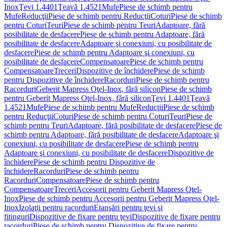
Inox
Ţevi 1.4401
Ţeavă 1.4521
Mufe
Piese de schimb pentru
Mufe
Reducţii
Piese de schimb pentru Reducţii
Coturi
Piese de schimb
pentru Coturi
Teuri
Piese de schimb pentru Teuri
Adaptoare, fără
posibilitate de desfacere
Piese de schimb pentru Adaptoare, fără
posibilitate de desfacere
Adaptoare şi conexiuni, cu posibilitate de
desfacere
Piese de schimb pentru Adaptoare şi conexiuni, cu
posibilitate de desfacere
Compensatoare
Piese de schimb pentru
Compensatoare
Treceri
Dispozitive de închidere
Piese de schimb
pentru Dispozitive de închidere
Racorduri
Piese de schimb pentru
Racorduri
Geberit Mapress Oţel-Inox, fără silicon
Piese de schimb
pentru Geberit Mapress Oţel-Inox, fără silicon
Ţevi 1.4401
Ţeavă
1.4521
Mufe
Piese de schimb pentru Mufe
Reducţii
Piese de schimb
pentru Reducţii
Coturi
Piese de schimb pentru Coturi
Teuri
Piese de
schimb pentru Teuri
Adaptoare, fără posibilitate de desfacere
Piese de
schimb pentru Adaptoare, fără posibilitate de desfacere
Adaptoare şi
conexiuni, cu posibilitate de desfacere
Piese de schimb pentru
Adaptoare şi conexiuni, cu posibilitate de desfacere
Dispozitive de
închidere
Piese de schimb pentru Dispozitive de
închidere
Racorduri
Piese de schimb pentru
Racorduri
Compensatoare
Piese de schimb pentru
Compensatoare
Treceri
Accesorii pentru Geberit Mapress Oţel-
Inox
Piese de schimb pentru Accesorii pentru Geberit Mapress Oţel-
Inox
Izolaţii pentru racorduri
Etanşări pentru ţevi şi
fitinguri
Dispozitive de fixare pentru ţevi
Dispozitive de fixare pentru
racorduri
Piese de schimb pentru Dispozitive de fixare pentru