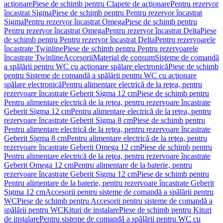
acţionare
Piese de schimb pentru Clapete de acţionare
Pentru rezervor
încastrat Sigma
Piese de schimb pentru Pentru rezervor încastrat
Sigma
Pentru rezervor încastrat Omega
Piese de schimb pentru
Pentru rezervor încastrat Omega
Pentru rezervor încastrat Delta
Piese
de schimb pentru Pentru rezervor încastrat Delta
Pentru rezervoarele
încastrate Twinline
Piese de schimb pentru Pentru rezervoarele
încastrate Twinline
Accesorii
Material de consum
Sisteme de comandă
a spălării pentru WC cu acţionare spălare electronică
Piese de schimb
pentru Sisteme de comandă a spălării pentru WC cu acţionare
spălare electronică
Pentru alimentare electrică de la reţea, pentru
rezervoare încastrate Geberit Sigma 12 cm
Piese de schimb pentru
Pentru alimentare electrică de la reţea, pentru rezervoare încastrate
Geberit Sigma 12 cm
Pentru alimentare electrică de la reţea, pentru
rezervoare încastrate Geberit Sigma 8 cm
Piese de schimb pentru
Pentru alimentare electrică de la reţea, pentru rezervoare încastrate
Geberit Sigma 8 cm
Pentru alimentare electrică de la reţea, pentru
rezervoare încastrate Geberit Omega 12 cm
Piese de schimb pentru
Pentru alimentare electrică de la reţea, pentru rezervoare încastrate
Geberit Omega 12 cm
Pentru alimentare de la baterie, pentru
rezervoare încastrate Geberit Sigma 12 cm
Piese de schimb pentru
Pentru alimentare de la baterie, pentru rezervoare încastrate Geberit
Sigma 12 cm
Accesorii pentru sisteme de comandă a spălării pentru
WC
Piese de schimb pentru Accesorii pentru sisteme de comandă a
spălării pentru WC
Kituri de instalare
Piese de schimb pentru Kituri
de instalare
Pentru sisteme de comandă a spălării pentru WC cu