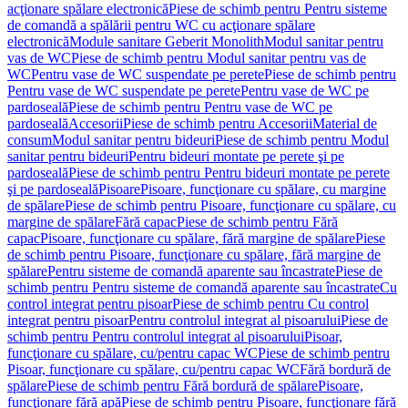
acţionare spălare electronică
Piese de schimb pentru Pentru sisteme
de comandă a spălării pentru WC cu acţionare spălare
electronică
Module sanitare Geberit Monolith
Modul sanitar pentru
vas de WC
Piese de schimb pentru Modul sanitar pentru vas de
WC
Pentru vase de WC suspendate pe perete
Piese de schimb pentru
Pentru vase de WC suspendate pe perete
Pentru vase de WC pe
pardoseală
Piese de schimb pentru Pentru vase de WC pe
pardoseală
Accesorii
Piese de schimb pentru Accesorii
Material de
consum
Modul sanitar pentru bideuri
Piese de schimb pentru Modul
sanitar pentru bideuri
Pentru bideuri montate pe perete şi pe
pardoseală
Piese de schimb pentru Pentru bideuri montate pe perete
şi pe pardoseală
Pisoare
Pisoare, funcţionare cu spălare, cu margine
de spălare
Piese de schimb pentru Pisoare, funcţionare cu spălare, cu
margine de spălare
Fără capac
Piese de schimb pentru Fără
capac
Pisoare, funcţionare cu spălare, fără margine de spălare
Piese
de schimb pentru Pisoare, funcţionare cu spălare, fără margine de
spălare
Pentru sisteme de comandă aparente sau încastrate
Piese de
schimb pentru Pentru sisteme de comandă aparente sau încastrate
Cu
control integrat pentru pisoar
Piese de schimb pentru Cu control
integrat pentru pisoar
Pentru controlul integrat al pisoarului
Piese de
schimb pentru Pentru controlul integrat al pisoarului
Pisoar,
funcţionare cu spălare, cu/pentru capac WC
Piese de schimb pentru
Pisoar, funcţionare cu spălare, cu/pentru capac WC
Fără bordură de
spălare
Piese de schimb pentru Fără bordură de spălare
Pisoare,
funcţionare fără apă
Piese de schimb pentru Pisoare, funcţionare fără