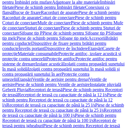
pentru Îmbinări prin mufare
Adaptoare la alte materiale
Îmbinări
filetate
Piese de schimb pentru Îmbinări filetate
Conexiuni cu
flanşă
Bucşe de fixare
Racorduri de aparate
Piese de schimb pentru
Racorduri de aparate
Coturi de conectare
Piese de schimb pentru
Coturi de conectare
Mufe de conectare
Piese de schimb pentru Mufe
de conectare
Ştuţuri de conectare
Piese de schimb pentru Ştuţuri de
conectare
Sifoane tip P
Piese de schimb pentru Sifoane tip P
Sifoane
tip melc
Piese de schimb pentru Sifoane tip melc
Accesorii
Brăţări
pentru conducte
Dispozitive de fixare pentru brăţări pentru
conducte
Înveliş portant
Dispozitive de închidere
Etanșări
Casete de
protecţie
Materiale consumabile
Protecţie antifoc, izolare acustică şi
protecţie contra umezelii
Protecţie antifoc
Protecţie antifoc pentru
sisteme de drenare
Izolare acustică
Izolaţii contra propagării sunetului
în masă solidă
Izolaţii contra propagării sunetului în masă solidă şi
contra propagării sunetului în aer
Protecţie contra
umezelii
Etanşări
Ventile de aerisire pentru drenaj
Ventile de
aerisire
Piese de schimb pentru Ventile de aerisire
Instalaţie pluvială
Geberit Pluvia
Receptori de terasă
Piese de schimb pentru Receptori
de terasă
Receptori de terasă cu capacitate de până la 12 l/s
Piese de
schimb pentru Receptori de terasă cu capacitate de până la 12
l/s
Receptori de terasă cu capacitate de până la 25 l/s
Piese de schimb
pentru Receptori de terasă cu capacitate de până la 25 l/s
Receptori
de terasă cu capacitate de până la 100 l/s
Piese de schimb pentru
Receptori de terasă cu capacitate de până la 100 l/s
Receptori de
terasă pentru jgheaburi
Piese de schimb pentru Receptori de terasă