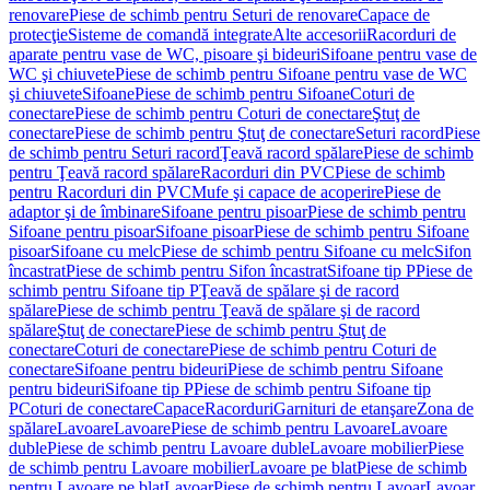
renovare
Piese de schimb pentru Seturi de renovare
Capace de
protecţie
Sisteme de comandă integrate
Alte accesorii
Racorduri de
aparate pentru vase de WC, pisoare şi bideuri
Sifoane pentru vase de
WC şi chiuvete
Piese de schimb pentru Sifoane pentru vase de WC
şi chiuvete
Sifoane
Piese de schimb pentru Sifoane
Coturi de
conectare
Piese de schimb pentru Coturi de conectare
Ştuţ de
conectare
Piese de schimb pentru Ştuţ de conectare
Seturi racord
Piese
de schimb pentru Seturi racord
Ţeavă racord spălare
Piese de schimb
pentru Ţeavă racord spălare
Racorduri din PVC
Piese de schimb
pentru Racorduri din PVC
Mufe şi capace de acoperire
Piese de
adaptor şi de îmbinare
Sifoane pentru pisoar
Piese de schimb pentru
Sifoane pentru pisoar
Sifoane pisoar
Piese de schimb pentru Sifoane
pisoar
Sifoane cu melc
Piese de schimb pentru Sifoane cu melc
Sifon
încastrat
Piese de schimb pentru Sifon încastrat
Sifoane tip P
Piese de
schimb pentru Sifoane tip P
Ţeavă de spălare şi de racord
spălare
Piese de schimb pentru Ţeavă de spălare şi de racord
spălare
Ştuţ de conectare
Piese de schimb pentru Ştuţ de
conectare
Coturi de conectare
Piese de schimb pentru Coturi de
conectare
Sifoane pentru bideuri
Piese de schimb pentru Sifoane
pentru bideuri
Sifoane tip P
Piese de schimb pentru Sifoane tip
P
Coturi de conectare
Capace
Racorduri
Garnituri de etanşare
Zona de
spălare
Lavoare
Lavoare
Piese de schimb pentru Lavoare
Lavoare
duble
Piese de schimb pentru Lavoare duble
Lavoare mobilier
Piese
de schimb pentru Lavoare mobilier
Lavoare pe blat
Piese de schimb
pentru Lavoare pe blat
Lavoar
Piese de schimb pentru Lavoar
Lavoar