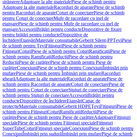
strângere
Adaptoare la alte materiale
Piese de schimb pentru
Adaptoare la alte materiale
Racorduri de aparate
Piese de schimb
pentru Racorduri de aparate
Coturi de conectare
Piese de schimb
pentru Coturi de conectare
Mufe de racordare cu inel de
etanșare
Piese de schimb pentru Mufe de racordare cu inel de
etanșare
Accesorii
Brăţări pentru conducte
Dispozitive de fixare
pentru brăţări pentru conducte
Dispozitive de
închidere
Etanșări
Materiale consumabile
Geberit Silent-PP
Ţevi
Piese
de schimb pentru Ţevi
Fitinguri
Piese de schimb pentru
Fitinguri
Coturi
Piese de schimb pentru Coturi
Ramificaţii
Piese de
schimb pentru Ramificaţii
Reducţii
Piese de schimb pentru
Reducţii
Piese de curățire
Piese de schimb pentru Piese de
curățire
Conexiuni
Piese de schimb pentru Conexiuni
Îmbinări prin
mufare
Piese de schimb pentru Îmbinări prin mufare
Racorduri
gheară
Adaptoare la alte materiale
Racorduri de aparate
Piese de
schimb pentru Racorduri de aparate
Coturi de conectare
Piese de
schimb pentru Coturi de conectare
Ştuţuri de conectare
Piese de
schimb pentru Ştuţuri de conectare
Accesorii
Brățări pentru
conducte
Dispozitive de închidere
Etanșări
Capac de
protecție
Materiale consumabile
Geberit HDPE
Ţevi
Fitinguri
Piese de
schimb pentru Fitinguri
Coturi
Ramificaţii
Reducţii
Piese de
curățire
Piese de schimb pentru Piese de curățire
Adaptoare
Fitinguri
speciale
Piese de schimb pentru Fitinguri speciale
Fitinguri
SuperTube
Coturi
Fitinguri speciale
Conexiuni
Piese de schimb pentru
Conexiuni
Îmbinări prin sudură
Îmbinări prin mufare
Piese de schimb