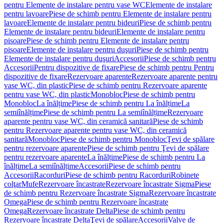
pentru Elemente de instalare pentru vase WC
Elemente de instalare
pentru lavoare
Piese de schimb pentru Elemente de instalare pentru
lavoare
Elemente de instalare pentru bideuri
Piese de schimb pentru
Elemente de instalare pentru bideuri
Elemente de instalare pentru
pisoare
Piese de schimb pentru Elemente de instalare pentru
pisoare
Elemente de instalare pentru duşuri
Piese de schimb pentru
Elemente de instalare pentru duşuri
Accesorii
Piese de schimb pentru
Accesorii
Pentru dispozitive de fixare
Piese de schimb pentru Pentru
dispozitive de fixare
Rezervoare aparente
Rezervoare aparente pentru
vase WC, din plastic
Piese de schimb pentru Rezervoare aparente
pentru vase WC, din plastic
Monobloc
Piese de schimb pentru
Monobloc
La înălțime
Piese de schimb pentru La înălțime
La
semiînălțime
Piese de schimb pentru La semiînălțime
Rezervoare
aparente pentru vase WC, din ceramică sanitară
Piese de schimb
pentru Rezervoare aparente pentru vase WC, din ceramică
sanitară
Monobloc
Piese de schimb pentru Monobloc
Ţevi de spălare
pentru rezervoare aparente
Piese de schimb pentru Ţevi de spălare
pentru rezervoare aparente
La înălțime
Piese de schimb pentru La
înălțime
La semiînălțime
Accesorii
Piese de schimb pentru
Accesorii
Racorduri
Piese de schimb pentru Racorduri
Robinete
colţar
Mufe
Rezervoare încastrate
Rezervoare încastrate Sigma
Piese
de schimb pentru Rezervoare încastrate Sigma
Rezervoare încastrate
Omega
Piese de schimb pentru Rezervoare încastrate
Omega
Rezervoare încastrate Delta
Piese de schimb pentru
Rezervoare încastrate Delta
Ţevi de spălare
Accesorii
Valve de