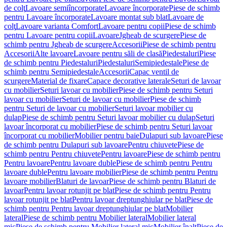
de colţ
Lavoare semiîncorporate
Lavoare încorporate
Piese de schimb
pentru Lavoare încorporate
Lavoare montat sub blat
Lavoare de
colţ
Lavoare varianta Comfort
Lavoare pentru copii
Piese de schimb
pentru Lavoare pentru copii
Lavoare
Jgheab de scurgere
Piese de
schimb pentru Jgheab de scurgere
Accesorii
Piese de schimb pentru
Accesorii
Alte lavoare
Lavoare pentru săli de clasă
Piedestaluri
Piese
de schimb pentru Piedestaluri
Piedestaluri
Semipiedestale
Piese de
schimb pentru Semipiedestale
Accesorii
Capac ventil de
scurgere
Material de fixare
Capace decorative laterale
Seturi de lavoar
cu mobilier
Seturi lavoar cu mobilier
Piese de schimb pentru Seturi
lavoar cu mobilier
Seturi de lavoar cu mobilier
Piese de schimb
pentru Seturi de lavoar cu mobilier
Seturi lavoar mobilier cu
dulap
Piese de schimb pentru Seturi lavoar mobilier cu dulap
Seturi
lavoar încorporat cu mobilier
Piese de schimb pentru Seturi lavoar
încorporat cu mobilier
Mobilier pentru baie
Dulapuri sub lavoare
Piese
de schimb pentru Dulapuri sub lavoare
Pentru chiuvete
Piese de
schimb pentru Pentru chiuvete
Pentru lavoare
Piese de schimb pentru
Pentru lavoare
Pentru lavoare duble
Piese de schimb pentru Pentru
lavoare duble
Pentru lavoare mobilier
Piese de schimb pentru Pentru
lavoare mobilier
Blaturi de lavoar
Piese de schimb pentru Blaturi de
lavoar
Pentru lavoar rotunjit pe blat
Piese de schimb pentru Pentru
lavoar rotunjit pe blat
Pentru lavoar dreptunghiular pe blat
Piese de
schimb pentru Pentru lavoar dreptunghiular pe blat
Mobilier
lateral
Piese de schimb pentru Mobilier lateral
Mobilier lateral
mic
Piese de schimb pentru Mobilier lateral mic
Mobilier înalt
Piese de