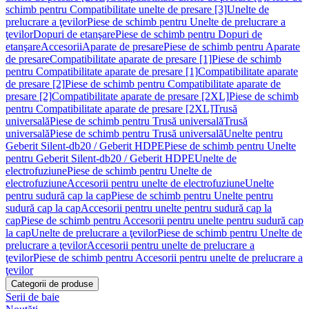
schimb pentru Compatibilitate unelte de presare [3]
Unelte de
prelucrare a ţevilor
Piese de schimb pentru Unelte de prelucrare a
ţevilor
Dopuri de etanşare
Piese de schimb pentru Dopuri de
etanşare
Accesorii
Aparate de presare
Piese de schimb pentru Aparate
de presare
Compatibilitate aparate de presare [1]
Piese de schimb
pentru Compatibilitate aparate de presare [1]
Compatibilitate aparate
de presare [2]
Piese de schimb pentru Compatibilitate aparate de
presare [2]
Compatibilitate aparate de presare [2XL]
Piese de schimb
pentru Compatibilitate aparate de presare [2XL]
Trusă
universală
Piese de schimb pentru Trusă universală
Trusă
universală
Piese de schimb pentru Trusă universală
Unelte pentru
Geberit Silent-db20 / Geberit HDPE
Piese de schimb pentru Unelte
pentru Geberit Silent-db20 / Geberit HDPE
Unelte de
electrofuziune
Piese de schimb pentru Unelte de
electrofuziune
Accesorii pentru unelte de electrofuziune
Unelte
pentru sudură cap la cap
Piese de schimb pentru Unelte pentru
sudură cap la cap
Accesorii pentru unelte pentru sudură cap la
cap
Piese de schimb pentru Accesorii pentru unelte pentru sudură cap
la cap
Unelte de prelucrare a ţevilor
Piese de schimb pentru Unelte de
prelucrare a ţevilor
Accesorii pentru unelte de prelucrare a
ţevilor
Piese de schimb pentru Accesorii pentru unelte de prelucrare a
ţevilor
Categorii de produse
Serii de baie