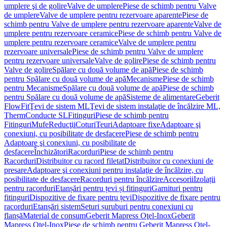
umplere şi de golire
Valve de umplere
Piese de schimb pentru Valve
de umplere
Valve de umplere pentru rezervoare aparente
Piese de
schimb pentru Valve de umplere pentru rezervoare aparente
Valve de
umplere pentru rezervoare ceramice
Piese de schimb pentru Valve de
umplere pentru rezervoare ceramice
Valve de umplere pentru
rezervoare universale
Piese de schimb pentru Valve de umplere
pentru rezervoare universale
Valve de golire
Piese de schimb pentru
Valve de golire
Spălare cu două volume de apă
Piese de schimb
pentru Spălare cu două volume de apă
Mecanisme
Piese de schimb
pentru Mecanisme
Spălare cu două volume de apă
Piese de schimb
pentru Spălare cu două volume de apă
Sisteme de alimentare
Geberit
FlowFit
Ţevi de sistem ML
Ţevi de sistem instalaţie de încălzire ML,
Therm
Conducte SL
Fitinguri
Piese de schimb pentru
Fitinguri
Mufe
Reducţii
Coturi
Teuri
Adaptoare fixe
Adaptoare şi
conexiuni, cu posibilitate de desfacere
Piese de schimb pentru
Adaptoare şi conexiuni, cu posibilitate de
desfacere
Închizători
Racorduri
Piese de schimb pentru
Racorduri
Distribuitor cu racord filetat
Distribuitor cu conexiuni de
presare
Adaptoare şi conexiuni pentru instalaţie de încălzire, cu
posibilitate de desfacere
Racorduri pentru încălzire
Accesorii
Izolații
pentru racorduri
Etanșări pentru țevi și fitinguri
Garnituri pentru
fitinguri
Dispozitive de fixare pentru țevi
Dispozitive de fixare pentru
racorduri
Etanșări sistem
Seturi șuruburi pentru conexiuni cu
flanșă
Material de consum
Geberit Mapress Oţel-Inox
Geberit
Mapress Oţel-Inox
Piese de schimb pentru Geberit Mapress Oţel-