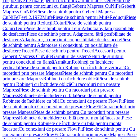
Dispozitive de fixare pentru racorduri
Garnituri de sistem
Seturi de
șuruburi pentru conexiuni cu flanșă
Geberit Mapress CuNiFe
Geberit
Mapress CuNiFe
Piese de schimb pentru Geberit Mapress
CuNiFe
Ţevi 2.1972
Mufe
Piese de schimb pentru Mufe
Reducţii
Piese
de schimb pentru Reducţii
Coturi
Piese de schimb pentru
Coturi
Teuri
Piese de schimb pentru Teuri
Adaptoare, fără posibilitate
de desfacere
Piese de schimb pentru Adaptoare, fără posibilitate de
desfacere
Adaptoare şi conexiuni, cu posibilitate de desfacere
Piese
de schimb pentru Adaptoare şi conexiuni, cu posibilitate de
desfacere
Treceri
Piese de schimb pentru Treceri
Accesorii pentru
Geberit Mapress CuNiFe
Garnituri de sistem
Seturi de șuruburi
pentru conexiuni cu flanșă
Armături
Robineți cu închidere
verticală
Piese de schimb pentru Robineți cu închidere verticală
Cu
racorduri prin presare Mapress
Piese de schimb pentru Cu racorduri
prin presare Mapress
Robineți cu închidere oblică
Piese de schimb
pentru Robineți cu închidere oblică
Cu racorduri prin presare
Mapress
Piese de schimb pentru Cu racorduri prin presare
Mapress
Robinete de închidere cu bilă
Piese de schimb pentru
Robinete de închidere cu bilă
Cu conexiuni de presare FlowFit
Piese
de schimb pentru Cu conexiuni de presare FlowFit
Cu racorduri prin
presare Mapress
Piese de schimb pentru Cu racorduri prin presare
Mapress
Robinete de închidere cu bilă pentru montaj încastrat
Piese
de schimb pentru Robinete de închidere cu bilă pentru montaj
încastrat
Cu conexiuni de presare FlowFit
Piese de schimb pentru Cu
conexiuni de presare FlowFit
Cu racorduri prin presare Mapress
Piese