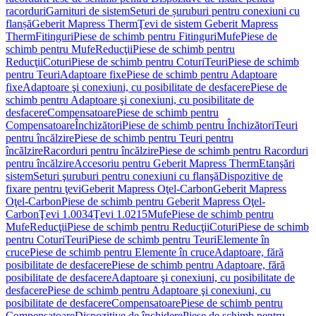
racorduri
Garnituri de sistem
Seturi de șuruburi pentru conexiuni cu
flanșă
Geberit Mapress Therm
Ţevi de sistem Geberit Mapress
Therm
Fitinguri
Piese de schimb pentru Fitinguri
Mufe
Piese de
schimb pentru Mufe
Reducţii
Piese de schimb pentru
Reducţii
Coturi
Piese de schimb pentru Coturi
Teuri
Piese de schimb
pentru Teuri
Adaptoare fixe
Piese de schimb pentru Adaptoare
fixe
Adaptoare şi conexiuni, cu posibilitate de desfacere
Piese de
schimb pentru Adaptoare şi conexiuni, cu posibilitate de
desfacere
Compensatoare
Piese de schimb pentru
Compensatoare
Închizători
Piese de schimb pentru Închizători
Teuri
pentru încălzire
Piese de schimb pentru Teuri pentru
încălzire
Racorduri pentru încălzire
Piese de schimb pentru Racorduri
pentru încălzire
Accesoriu pentru Geberit Mapress Therm
Etanşări
sistem
Seturi şuruburi pentru conexiuni cu flanşă
Dispozitive de
fixare pentru ţevi
Geberit Mapress Oţel-Carbon
Geberit Mapress
Oţel-Carbon
Piese de schimb pentru Geberit Mapress Oţel-
Carbon
Ţevi 1.0034
Ţevi 1.0215
Mufe
Piese de schimb pentru
Mufe
Reducţii
Piese de schimb pentru Reducţii
Coturi
Piese de schimb
pentru Coturi
Teuri
Piese de schimb pentru Teuri
Elemente în
cruce
Piese de schimb pentru Elemente în cruce
Adaptoare, fără
posibilitate de desfacere
Piese de schimb pentru Adaptoare, fără
posibilitate de desfacere
Adaptoare şi conexiuni, cu posibilitate de
desfacere
Piese de schimb pentru Adaptoare şi conexiuni, cu
posibilitate de desfacere
Compensatoare
Piese de schimb pentru
Compensatoare
Dispozitive de închidere
Piese de schimb pentru