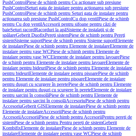
PushControl
Piese de schimb pentru Cu acţionare sub presiune
PushControl
Seturi gata de instalare pentru acţionarea sub presiune
PushControl
Piese de schimb pentru Seturi gata de instalare pentru
acţionarea sub presiune PushControl
Cu dop ventil
Piese de schimb
pentru Cu dop ventil
Accesorii pentru sifoane pentru căzi de
baie
Seturi racord
Racorduri la apă
Sisteme de instalaţii şi de
spălare
Geberit Duofix
Pereţi sistem
Piese de schimb pentru Pereţi
sistem
Sisteme suport
Piese de schimb pentru Sisteme suport
Elemente
de instalare
Piese de schimb pentru Elemente de instalare
Elemente de
instalare pentru vase WC
Piese de schimb pentru Elemente de
instalare pentru vase WC
Elemente de instalare pentru lavoare
Piese
de schimb pentru Elemente de instalare pentru lavoare
Elemente de
instalare pentru bideuri
Piese de schimb pentru Elemente de instalare
pentru bideuri
Elemente de instalare pentru pisoare
Piese de schimb
pentru Elemente de instalare pentru pisoare
Elemente de instalare
pentru duşuri cu scurgere în perete
Piese de schimb pentru Elemente
de instalare pentru duşuri cu scurgere în perete
Elemente de instalare
pentru sarcini în consolă
Piese de schimb pentru Elemente de
instalare pentru sarcini în consolă
Accesoriu
Piese de schimb pentru
Accesoriu
Geberit GIS
Elemente de instalare
Piese de schimb pentru
Elemente de instalare
Accesorii
Piese de schimb pentru
Accesorii
Accesorii
Piese de schimb pentru Accesorii
Pentru pereţi de
sistem
Piese de schimb pentru Pentru pereţi de sistem
Geberit
Kombifix
Elemente de instalare
Piese de schimb pentru Elemente de
instalare
Elemente de instalare pentru vase WC
Piese de schimb