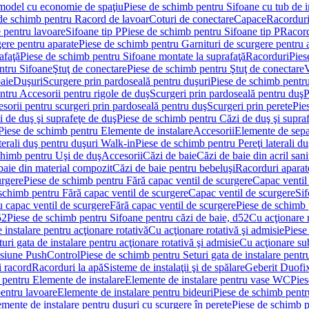
 model cu economie de spaţiu
Piese de schimb pentru Sifoane cu tub de 
de schimb pentru Racord de lavoar
Coturi de conectare
Capace
Racordur
 pentru lavoare
Sifoane tip P
Piese de schimb pentru Sifoane tip P
Racord
gere pentru aparate
Piese de schimb pentru Garnituri de scurgere pentru 
afaţă
Piese de schimb pentru Sifoane montate la suprafaţă
Racorduri
Pies
ntru Sifoane
Ştuţ de conectare
Piese de schimb pentru Ştuţ de conectare
V
baie
Duşuri
Scurgere prin pardoseală pentru duşuri
Piese de schimb pentru
ntru Accesorii pentru rigole de duş
Scurgeri prin pardoseală pentru duş
P
sorii pentru scurgeri prin pardoseală pentru duş
Scurgeri prin perete
Pie
i de duş şi suprafeţe de duş
Piese de schimb pentru Căzi de duş şi supra
Piese de schimb pentru Elemente de instalare
Accesorii
Elemente de sepa
aterali duş pentru duşuri Walk-in
Piese de schimb pentru Pereţi laterali d
chimb pentru Uşi de duş
Accesorii
Căzi de baie
Căzi de baie din acril sani
baie din material compozit
Căzi de baie pentru bebeluşi
Racorduri aparate
urgere
Piese de schimb pentru Fără capac ventil de scurgere
Capac ventil
schimb pentru Fără capac ventil de scurgere
Capac ventil de scurgere
Sif
 capac ventil de scurgere
Fără capac ventil de scurgere
Piese de schimb 
52
Piese de schimb pentru Sifoane pentru căzi de baie, d52
Cu acţionare 
 instalare pentru acţionare rotativă
Cu acţionare rotativă şi admisie
Piese
ri gata de instalare pentru acţionare rotativă şi admisie
Cu acţionare su
resiune PushControl
Piese de schimb pentru Seturi gata de instalare pent
i racord
Racorduri la apă
Sisteme de instalaţii şi de spălare
Geberit Duofi
 pentru Elemente de instalare
Elemente de instalare pentru vase WC
Pies
entru lavoare
Elemente de instalare pentru bideuri
Piese de schimb pentr
mente de instalare pentru duşuri cu scurgere în perete
Piese de schimb p