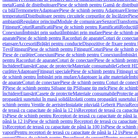
metal
Gamă de distribuitoare
Piese de schimb pentru Gamă de distribui
cu bilă
Termometre
Adaptoare
Piese de schimb pentru Adaptoare
Elemen
temperaturii
Distribuitoare pentru circuitele corpurilor de încălzire
Piese
ambianţă
Regulator principal
Module de comunicare
Senzori
Transforma
Fitinguri
Coturi
Ramificaţii
Piese de schimb pentru Ramificaţii
Reducţii
Conexiuni
Îmbinări prin sudură
Îmbinări prin mufare
Piese de schimb p
aparate
Piese de schimb pentru Racorduri de aparate
Coturi de conecta
etanșare
Accesorii
Brăţări pentru conducte
Dispozitive de fixare pentru 
Ţevi
Fitinguri
Piese de schimb pentru Fitinguri
Coturi
Piese de schimb p
Piese de curățire
Conexiuni
Piese de schimb pentru Conexiuni
Îmbinări
pentru Racorduri de aparate
Coturi de conectare
Piese de schimb pentr
închidere
Etanșări
Capac de protecție
Materiale consumabile
Geberit H
curățire
Adaptoare
Fitinguri speciale
Piese de schimb pentru Fitinguri s
de schimb pentru Îmbinări prin mufare
Adaptoare la alte materiale
Îmbin
de aparate
Coturi de conectare
Piese de schimb pentru Coturi de conect
P
Piese de schimb pentru Sifoane tip P
Sifoane tip melc
Piese de schimb
închidere
Etanșări
Casete de protecţie
Materiale consumabile
Protecţie a
propagării sunetului în masă solidă
Izolaţii contra propagării sunetului 
schimb pentru Ventile de aerisire
Instalaţie pluvială Geberit Pluvia
Rece
de terasă cu capacitate de până la 12 l/s
Receptori de terasă cu capacita
l/s
Piese de schimb pentru Receptori de terasă cu capacitate de până la 
până la 12 l/s
Piese de schimb pentru Receptori de terasă cu capacitate 
l/s
Receptori de terasă cu capacitate de până la 100 l/s
Piese de schimb p
vapori
Pentru receptori de terasă cu capacitate de până la 12 l/s
Piese de
urgenţă
Piese de schimb pentru Preaplinuri de urgenţă
Pentru receptori 