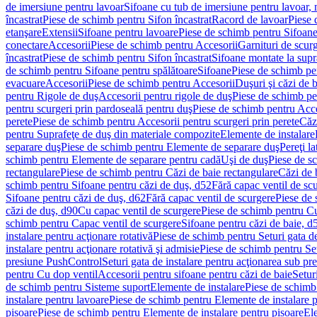
de imersiune pentru lavoar
Sifoane cu tub de imersiune pentru lavoar,
încastrat
Piese de schimb pentru Sifon încastrat
Racord de lavoar
Piese 
etanşare
Extensii
Sifoane pentru lavoare
Piese de schimb pentru Sifoane
conectare
Accesorii
Piese de schimb pentru Accesorii
Garnituri de scur
încastrat
Piese de schimb pentru Sifon încastrat
Sifoane montate la supr
de schimb pentru Sifoane pentru spălătoare
Sifoane
Piese de schimb pe
evacuare
Accesorii
Piese de schimb pentru Accesorii
Duşuri şi căzi de 
pentru Rigole de duş
Accesorii pentru rigole de duş
Piese de schimb pe
pentru scurgeri prin pardoseală pentru duş
Piese de schimb pentru Acce
perete
Piese de schimb pentru Accesorii pentru scurgeri prin perete
Căz
pentru Suprafeţe de duş din materiale compozite
Elemente de instalare
separare duş
Piese de schimb pentru Elemente de separare duş
Pereţi l
schimb pentru Elemente de separare pentru cadă
Uşi de duş
Piese de s
rectangulare
Piese de schimb pentru Căzi de baie rectangulare
Căzi de 
schimb pentru Sifoane pentru căzi de duş, d52
Fără capac ventil de sc
Sifoane pentru căzi de duş, d62
Fără capac ventil de scurgere
Piese de 
căzi de duş, d90
Cu capac ventil de scurgere
Piese de schimb pentru Cu
schimb pentru Capac ventil de scurgere
Sifoane pentru căzi de baie, d
instalare pentru acţionare rotativă
Piese de schimb pentru Seturi gata de
instalare pentru acţionare rotativă şi admisie
Piese de schimb pentru Setu
presiune PushControl
Seturi gata de instalare pentru acţionarea sub p
pentru Cu dop ventil
Accesorii pentru sifoane pentru căzi de baie
Setur
de schimb pentru Sisteme suport
Elemente de instalare
Piese de schimb
instalare pentru lavoare
Piese de schimb pentru Elemente de instalare p
pisoare
Piese de schimb pentru Elemente de instalare pentru pisoare
Ele