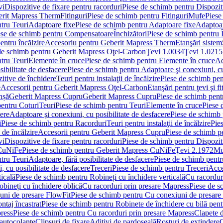
vi
Dispozitive de fixare pentru racorduri
Piese de schimb pentru Dispoziti
erit Mapress Therm
Fitinguri
Piese de schimb pentru Fitinguri
Mufe
Piese
tru Teuri
Adaptoare fixe
Piese de schimb pentru Adaptoare fixe
Adaptoar
ese de schimb pentru Compensatoare
Închizători
Piese de schimb pentru Î
entru încălzire
Accesoriu pentru Geberit Mapress Therm
Etanşări sistem
de schimb pentru Geberit Mapress Oţel-Carbon
Ţevi 1.0034
Ţevi 1.0215
tru Teuri
Elemente în cruce
Piese de schimb pentru Elemente în cruce
Ad
ibilitate de desfacere
Piese de schimb pentru Adaptoare şi conexiuni, cu
itive de închidere
Teuri pentru instalaţii de încălzire
Piese de schimb pent
e
Accesorii pentru Geberit Mapress Oţel-Carbon
Etanşări pentru ţevi şi fi
nșă
Geberit Mapress Cupru
Geberit Mapress Cupru
Piese de schimb pen
entru Coturi
Teuri
Piese de schimb pentru Teuri
Elemente în cruce
Piese 
cere
Adaptoare şi conexiuni, cu posibilitate de desfacere
Piese de schimb 
i
Piese de schimb pentru Racorduri
Teuri pentru instalaţii de încălzire
Pies
 de încălzire
Accesorii pentru Geberit Mapress Cupru
Piese de schimb p
vi
Dispozitive de fixare pentru racorduri
Piese de schimb pentru Dispoziti
 CuNiFe
Piese de schimb pentru Geberit Mapress CuNiFe
Ţevi 2.1972
Mu
tru Teuri
Adaptoare, fără posibilitate de desfacere
Piese de schimb pentru
 cu posibilitate de desfacere
Treceri
Piese de schimb pentru Treceri
Acce
ticală
Piese de schimb pentru Robineți cu închidere verticală
Cu racordur
bineți cu închidere oblică
Cu racorduri prin presare Mapress
Piese de s
uni de presare FlowFit
Piese de schimb pentru Cu conexiuni de presare
ntaj încastrat
Piese de schimb pentru Robinete de închidere cu bilă pent
ress
Piese de schimb pentru Cu racorduri prin presare Mapress
Clapete 
autocolante
Clipsuri de fixare
Aditivi de pardoseală
Rosturi de extindere