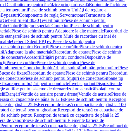
u Distribuitoare pentru încălzire prin pardoseală
Robinet de închidere
e a temperaturii
Piese de schimb pentru Unităţi de reglare a
e
Bypassuri
Componente de reglaj
Servomotoare
Termostate de
or
Geberit Silent-db20
Ţevi
Fitinguri
Piese de schimb pentru
rTube
Coturi
Fitinguri speciale
Conexiuni
Piese de schimb pentru
teriale
Piese de schimb pentru Adaptoare la alte materiale
Racorduri de
de etanșare
Piese de schimb pentru Mufe de racordare cu inel de
umabile
Geberit Silent-PP
Ţevi
Piese de schimb pentru
 de schimb pentru Reducţii
Piese de curățire
Piese de schimb pentru
ară
Adaptoare la alte materiale
Racorduri de aparate
Piese de schimb
 de conectare
Accesorii
Brățări pentru conducte
Dispozitive de
cţii
Piese de curățire
Piese de schimb pentru Piese de
chimb pentru Conexiuni
Îmbinări prin sudură
Îmbinări prin mufare
Piese
Bucşe de fixare
Racorduri de aparate
Piese de schimb pentru Racorduri
 de conectare
Piese de schimb pentru Ştuţuri de conectare
Sifoane tip
 fixare pentru brăţări pentru conducte
Înveliş portant
Dispozitive de
ţie antifoc pentru sisteme de drenare
Izolare acustică
Izolaţii contra
lii
Etanşări
Ventile de aerisire pentru drenaj
Ventile de aerisire
Piese de
erasă cu capacitate de până la 12 l/s
Piese de schimb pentru Receptori
ate de până la 25 l/s
Receptori de terasă cu capacitate de până la 100
tori de terasă pentru jgheaburi
Receptori de terasă cu capacitate de
 de schimb pentru Receptori de terasă cu capacitate de până la 25
eră de vapori
Piese de schimb pentru Elemente barieră de
s
Pentru receptori de terasă cu capacitate de până la 25 l/s
Preaplinuri de
ceptori de terasă cu capacitate de până la 12 l/s
Pentru receptori de