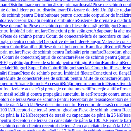
toare
Distribuitoare pentru încălzire prin pardoseală
Piese de schimb pentr
te de închidere pentru distribuitoare
Divizoare de debit
Unităţi de reglar
 de schimb pentru Distribuitoare pentru circuitele corpurilor de încălzir
toare
Accesorii
Izolaţii pentru distribuitoare
Sisteme de drenare a clădiril
Piese de curățire
Piese de schimb pentru Piese de curățire
Fitinguri Supe
entru Îmbinări prin mufare
Conexiuni prin strângere
Adaptoare la alte ma
re
Piese de schimb pentru Coturi de conectare
Mufe de racordare cu inel 
brăţări pentru conducte
Dispozitive de închidere
Etanșări
Materiale cons
entru Coturi
Ramificaţii
Piese de schimb pentru Ramificaţii
Reducţii
Piese
 prin mufare
Piese de schimb pentru Îmbinări prin mufare
Racorduri ghe
u Coturi de conectare
Ştuţuri de conectare
Piese de schimb pentru Ştuţuri
DPE
Ţevi
Fitinguri
Piese de schimb pentru Fitinguri
Coturi
Ramificaţii
Redu
peciale
Fitinguri SuperTube
Coturi
Fitinguri speciale
Conexiuni
Piese de s
ări filetate
Piese de schimb pentru Îmbinări filetate
Conexiuni cu flanşă
are
Mufe de conectare
Piese de schimb pentru Mufe de conectare
Ştuţuri
 pentru Sifoane tip melc
Accesorii
Brăţări pentru conducte
Dispozitive de
ntifoc, izolare acustică şi protecţie contra umezelii
Protecţie antifoc
Protec
în masă solidă şi contra propagării sunetului în aer
Protecţie contra umeze
ptori de terasă
Piese de schimb pentru Receptori de terasă
Receptori de t
te de până la 25 l/s
Piese de schimb pentru Receptori de terasă cu capacit
100 l/s
Receptori de terasă pentru jgheaburi
Piese de schimb pentru Recep
de până la 12 l/s
Receptori de terasă cu capacitate de până la 25 l/s
Piese
entru Receptori de terasă cu capacitate de până la 100 l/s
Elemente bari
 schimb pentru Pentru receptori de terasă cu capacitate de până la 12 l/
de terasă cu capacitate de până la 12 l/s
Piese de schimb pentru Pentru re