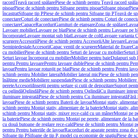
racord
Ţeavă racord spălare
Piese de schimb pentru Ţeavă racord spăla
pisoar
Piese de schimb pentru Sifoane pentru pisoar
Sifoane pisoar
Pies
încastrat
Sifoane tip P
Piese de schimb pentru Sifoane tip P
Ţeavă de spă
conectare
Coturi de conectare
Piese de schimb pentru Coturi de conect
conectare
Capace
Racorduri
Garnituri de etanşare
Zona de spălare
Lavoa
Lavoare mobilier
Lavoare pe blat
Piese de schimb pentru Lavoare pe bl
încorporate
Lavoare montat sub blat
Lavoare de colţ
Lavoare varianta 
scurgere
Accesorii
Piese de schimb pentru Accesorii
Alte lavoare
Lavoar
Semipiedestale
Accesorii
Capac ventil de scurgere
Material de fixare
Cap
cu mobilier
Piese de schimb pentru Seturi de lavoar cu mobilier
Seturi 
Seturi lavoar încorporat cu mobilier
Mobilier pentru baie
Dulapuri sub 
pentru Pentru lavoare
Pentru lavoare duble
Piese de schimb pentru Pen
lavoar
Pentru lavoar rotunjit pe blat
Piese de schimb pentru Pentru lavoa
schimb pentru Mobilier lateral
Mobilier lateral mic
Piese de schimb pent
înălţime medie
Mobiliere suspendate
Piese de schimb pentru Mobiliere
perete
Accesorii
Inserţii pentru sertare şi cutii de depozitare
Suport pentr
cu oglindă
Oglindă
Piese de schimb pentru Oglindă
Cu iluminare integr
iluminare integrată
Piese de schimb pentru Cu iluminare integrată
Fără 
lavoar
Piese de schimb pentru Baterii de lavoar
Montaj stativ, alimentare
schimb pentru Montaj stativ, alimentare de la baterie
Montaj stativ, ali
schimb pentru Montaj stativ, mixer rece-cald cu un mâner
Montaj pe per
la baterie
Piese de schimb pentru Montaj pe perete, alimentare de la bat
cu două butoane de reglare rece-cald
Piese de schimb pentru Montaj pe
pentru Pentru bateriile de lavoar
Racorduri de aparate pentru zona de sp
Sifoane tip P
Sifoane de tip P, model cu economie de spaţiu
Piese de s