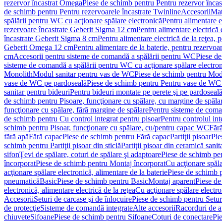
rezervor încastrat Omega
Piese de schimb pentru Pentru rezervor înca
de schimb pentru Pentru rezervoarele încastrate Twinline
Accesorii
Mat
spălării pentru WC cu acţionare spălare electronică
Pentru alimentare e
rezervoare încastrate Geberit Sigma 12 cm
Pentru alimentare electrică
încastrate Geberit Sigma 8 cm
Pentru alimentare electrică de la reţea
Geberit Omega 12 cm
Pentru alimentare de la baterie, pentru rezervo
cm
Accesorii pentru sisteme de comandă a spălării pentru WC
Piese de
sisteme de comandă a spălării pentru WC cu acţionare spălare electro
Monolith
Modul sanitar pentru vas de WC
Piese de schimb pentru Mod
vase de WC pe pardoseală
Piese de schimb pentru Pentru vase de WC
sanitar pentru bideuri
Pentru bideuri montate pe perete şi pe pardoseal
de schimb pentru Pisoare, funcţionare cu spălare, cu margine de spăla
funcţionare cu spălare, fără margine de spălare
Pentru sisteme de coma
de schimb pentru Cu control integrat pentru pisoar
Pentru controlul int
schimb pentru Pisoar, funcţionare cu spălare, cu/pentru capac WC
Fără
fără apă
Fără capac
Piese de schimb pentru Fără capac
Partiţii pisoar
Pie
schimb pentru Partiţii pisoar din sticlă
Partiţii pisoar din ceramică sanit
sifon
Ţevi de spălare, coturi de spălare şi adaptoare
Piese de schimb pen
încorporat
Piese de schimb pentru Montaj încorporat
Cu acţionare spăla
acţionare spălare electronică, alimentare de la baterie
Piese de schimb p
pneumatică
Basic
Piese de schimb pentru Basic
Montaj aparent
Piese de
electronică, alimentare electrică de la reţea
Cu acţionare spălare electro
Accesorii
Seturi de carcase şi de înlocuire
Piese de schimb pentru Seturi
de protecţie
Sisteme de comandă integrate
Alte accesorii
Racorduri de a
chiuvete
Sifoane
Piese de schimb pentru Sifoane
Coturi de conectare
Pi