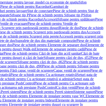
imersiune pentru lavoar, model cu economie de spaţiu
Sifon
i
Piese de schimb pentru Racorduri
Garnituri de
uri pentru lavoare
Ştuţ de conectare
Piese de schimb pentru Ştuţ de
aparate
Sifoane tip P
Piese de schimb pentru Sifoane tip P
Sifon
e de schimb pentru Racorduri
Accesorii
Sifoane pentru spălătoare
Piese
entile de evacuare
Piese de schimb pentru Ventile de
 Scurgere prin pardoseală pentru duşuri
Rigole de duş
Piese de schimb
iese de schimb pentru Scurgeri prin pardoseală pentru duş
Accesorii
se de schimb pentru Scurgeri prin perete
Accesorii pentru scurgeri prin
feţe de duş
Suprafeţe de duş din materiale compozite
Piese de schimb
rare duş
Piese de schimb pentru Elemente de separare duş
Elemente de
uş pentru duşuri Walk-in
Elemente de separare pentru cadă
Piese de
tar
Piese de schimb pentru Căzi de baie din acril sanitar
Căzi de baie
 pentru duşuri şi căzi de baie
Sifoane pentru căzi de duş, d52
Piese de
 de scurgere
Sifoane pentru căzi de duş, d62
Piese de schimb pentru
oane pentru căzi de duş, d90
Piese de schimb pentru Sifoane pentru
pentru Fără capac ventil de scurgere
Capac ventil de scurgere
Piese de
rotativă
Piese de schimb pentru Cu acţionare rotativă
Seturi gata de
 de schimb pentru Cu acţionare rotativă şi admisie
Seturi gata de
b presiune PushControl
Piese de schimb pentru Cu acţionare sub
ru acţionarea sub presiune PushControl
Cu dop ventil
Piese de schimb
x
Pereţi sistem
Piese de schimb pentru Pereţi sistem
Sisteme suport
Piese
e de schimb pentru Elemente de instalare pentru vase WC
Elemente de
u Elemente de instalare pentru bideuri
Elemente de instalare pentru
entru Elemente de instalare pentru duşuri cu scurgere în