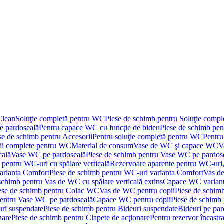
Clean
Soluţie completă pentru WC
Piese de schimb pentru Soluţie comp
e pardoseală
Pentru capace WC cu funcţie de bideu
Piese de schimb pen
se de schimb pentru Accesorii
Pentru soluţie completă pentru WC
Pentru
ţii complete pentru WC
Material de consum
Vase de WC şi capace WC
V
cală
Vase WC pe pardoseală
Piese de schimb pentru Vase WC pe pardos
 pentru WC-uri cu spălare verticală
Rezervoare aparente pentru WC-uri,
arianta Comfort
Piese de schimb pentru WC-uri varianta Comfort
Vas de
schimb pentru Vas de WC cu spălare verticală extins
Capace WC varian
ese de schimb pentru Colac WC
Vas de WC pentru copii
Piese de schim
pentru Vase WC pe pardoseală
Capace WC pentru copii
Piese de schimb
uri suspendate
Piese de schimb pentru Bideuri suspendate
Bideuri pe par
nare
Piese de schimb pentru Clapete de acţionare
Pentru rezervor încastr