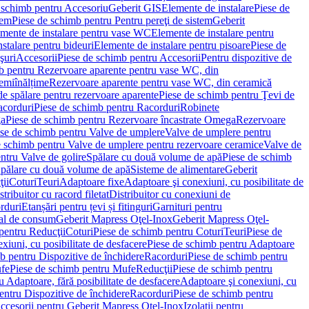
 schimb pentru Accesoriu
Geberit GIS
Elemente de instalare
Piese de
tem
Piese de schimb pentru Pentru pereţi de sistem
Geberit
emente de instalare pentru vase WC
Elemente de instalare pentru
stalare pentru bideuri
Elemente de instalare pentru pisoare
Piese de
şuri
Accesorii
Piese de schimb pentru Accesorii
Pentru dispozitive de
b pentru Rezervoare aparente pentru vase WC, din
emiînălțime
Rezervoare aparente pentru vase WC, din ceramică
de spălare pentru rezervoare aparente
Piese de schimb pentru Ţevi de
corduri
Piese de schimb pentru Racorduri
Robinete
ga
Piese de schimb pentru Rezervoare încastrate Omega
Rezervoare
se de schimb pentru Valve de umplere
Valve de umplere pentru
e schimb pentru Valve de umplere pentru rezervoare ceramice
Valve de
ntru Valve de golire
Spălare cu două volume de apă
Piese de schimb
Spălare cu două volume de apă
Sisteme de alimentare
Geberit
ii
Coturi
Teuri
Adaptoare fixe
Adaptoare şi conexiuni, cu posibilitate de
stribuitor cu racord filetat
Distribuitor cu conexiuni de
orduri
Etanșări pentru țevi și fitinguri
Garnituri pentru
al de consum
Geberit Mapress Oţel-Inox
Geberit Mapress Oţel-
pentru Reducţii
Coturi
Piese de schimb pentru Coturi
Teuri
Piese de
xiuni, cu posibilitate de desfacere
Piese de schimb pentru Adaptoare
b pentru Dispozitive de închidere
Racorduri
Piese de schimb pentru
fe
Piese de schimb pentru Mufe
Reducţii
Piese de schimb pentru
 Adaptoare, fără posibilitate de desfacere
Adaptoare şi conexiuni, cu
entru Dispozitive de închidere
Racorduri
Piese de schimb pentru
ccesorii pentru Geberit Mapress Oţel-Inox
Izolaţii pentru