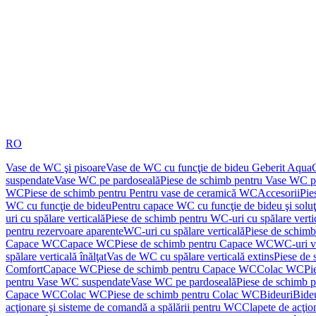
RO
Vase de WC şi pisoare
Vase de WC cu funcţie de bideu Geberit Aqua
suspendate
Vase WC pe pardoseală
Piese de schimb pentru Vase WC p
WC
Piese de schimb pentru Pentru vase de ceramică WC
Accesorii
Pie
WC cu funcţie de bideu
Pentru capace WC cu funcţie de bideu şi solu
uri cu spălare verticală
Piese de schimb pentru WC-uri cu spălare verti
pentru rezervoare aparente
WC-uri cu spălare verticală
Piese de schimb
Capace WC
Capace WC
Piese de schimb pentru Capace WC
WC-uri v
spălare verticală înălţat
Vas de WC cu spălare verticală extins
Piese de 
Comfort
Capace WC
Piese de schimb pentru Capace WC
Colac WC
Pi
pentru Vase WC suspendate
Vase WC pe pardoseală
Piese de schimb 
Capace WC
Colac WC
Piese de schimb pentru Colac WC
Bideuri
Bide
acţionare şi sisteme de comandă a spălării pentru WC
Clapete de acţio