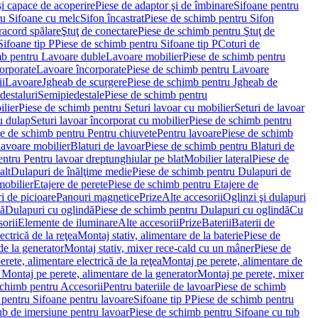
i capace de acoperire
Piese de adaptor şi de îmbinare
Sifoane pentru
ru Sifoane cu melc
Sifon încastrat
Piese de schimb pentru Sifon
racord spălare
Ştuţ de conectare
Piese de schimb pentru Ştuţ de
Sifoane tip P
Piese de schimb pentru Sifoane tip P
Coturi de
mb pentru Lavoare duble
Lavoare mobilier
Piese de schimb pentru
orporate
Lavoare încorporate
Piese de schimb pentru Lavoare
ii
Lavoare
Jgheab de scurgere
Piese de schimb pentru Jgheab de
destaluri
Semipiedestale
Piese de schimb pentru
ilier
Piese de schimb pentru Seturi lavoar cu mobilier
Seturi de lavoar
u dulap
Seturi lavoar încorporat cu mobilier
Piese de schimb pentru
e de schimb pentru Pentru chiuvete
Pentru lavoare
Piese de schimb
lavoare mobilier
Blaturi de lavoar
Piese de schimb pentru Blaturi de
ntru Pentru lavoar dreptunghiular pe blat
Mobilier lateral
Piese de
alt
Dulapuri de înălţime medie
Piese de schimb pentru Dulapuri de
mobilier
Etajere de perete
Piese de schimb pentru Etajere de
i de picioare
Panouri magnetice
Prize
Alte accesorii
Oglinzi şi dulapuri
tă
Dulapuri cu oglindă
Piese de schimb pentru Dulapuri cu oglindă
Cu
orii
Elemente de iluminare
Alte accesorii
Prize
Baterii
Baterii de
ctrică de la reţea
Montaj stativ, alimentare de la baterie
Piese de
de la generator
Montaj stativ, mixer rece-cald cu un mâner
Piese de
ete, alimentare electrică de la reţea
Montaj pe perete, alimentare de
Montaj pe perete, alimentare de la generator
Montaj pe perete, mixer
schimb pentru Accesorii
Pentru bateriile de lavoar
Piese de schimb
 pentru Sifoane pentru lavoare
Sifoane tip P
Piese de schimb pentru
ub de imersiune pentru lavoar
Piese de schimb pentru Sifoane cu tub