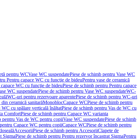
letă pentru WC
Vase WC suspendate
Piese de schimb pentru Vase WC
tru Pentru capace WC cu funcţie de bideu
Pentru vase de ceramică
 capace WC cu funcţie de bideu
Piese de schimb pentru Pentru capace
ase WC suspendate
Piese de schimb pentru Vase WC suspendate
WC-
eală
WC-uri pentru rezervoare aparente
Piese de schimb pentru WC-uri
 din ceramică sanitară
Monobloc
Capace WC
Piese de schimb pentru
 WC cu spălare verticală înălţat
Piese de schimb pentru Vas de WC cu
ta Comfort
Piese de schimb pentru Capace WC varianta
b pentru Vas de WC pentru copii
Vase WC suspendate
Piese de schimb
 pentru Capace WC pentru copii
Capace WC
Piese de schimb pentru
doseală
Accesorii
Piese de schimb pentru Accesorii
Clapete de
at Sigma
Piese de schimb pentru Pentru rezervor încastrat Sigma
Pentru