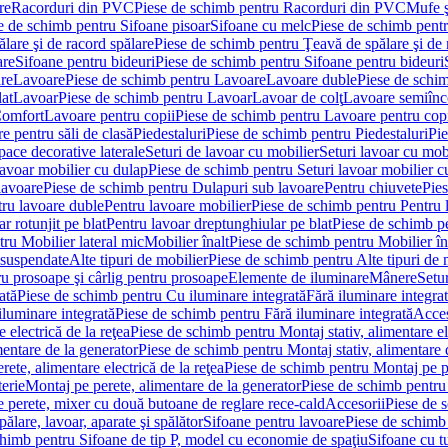
re
Racorduri din PVC
Piese de schimb pentru Racorduri din PVC
Mufe ş
e de schimb pentru Sifoane pisoar
Sifoane cu melc
Piese de schimb pent
lare şi de racord spălare
Piese de schimb pentru Ţeavă de spălare şi de 
are
Sifoane pentru bideuri
Piese de schimb pentru Sifoane pentru bideuri
re
Lavoare
Piese de schimb pentru Lavoare
Lavoare duble
Piese de schi
at
Lavoar
Piese de schimb pentru Lavoar
Lavoar de colţ
Lavoare semiînc
Comfort
Lavoare pentru copii
Piese de schimb pentru Lavoare pentru cop
e pentru săli de clasă
Piedestaluri
Piese de schimb pentru Piedestaluri
Pie
ace decorative laterale
Seturi de lavoar cu mobilier
Seturi lavoar cu mob
lavoar mobilier cu dulap
Piese de schimb pentru Seturi lavoar mobilier c
lavoare
Piese de schimb pentru Dulapuri sub lavoare
Pentru chiuvete
Pies
tru lavoare duble
Pentru lavoare mobilier
Piese de schimb pentru Pentru 
r rotunjit pe blat
Pentru lavoar dreptunghiular pe blat
Piese de schimb pe
ru Mobilier lateral mic
Mobilier înalt
Piese de schimb pentru Mobilier în
 suspendate
Alte tipuri de mobilier
Piese de schimb pentru Alte tipuri de 
u prosoape şi cârlig pentru prosoape
Elemente de iluminare
Mânere
Setur
ată
Piese de schimb pentru Cu iluminare integrată
Fără iluminare integra
iluminare integrată
Piese de schimb pentru Fără iluminare integrată
Acces
 electrică de la reţea
Piese de schimb pentru Montaj stativ, alimentare ele
mentare de la generator
Piese de schimb pentru Montaj stativ, alimentare 
ete, alimentare electrică de la reţea
Piese de schimb pentru Montaj pe per
erie
Montaj pe perete, alimentare de la generator
Piese de schimb pentru 
 perete, mixer cu două butoane de reglare rece-cald
Accesorii
Piese de 
ălare, lavoar, aparate şi spălător
Sifoane pentru lavoare
Piese de schimb
chimb pentru Sifoane de tip P, model cu economie de spaţiu
Sifoane cu t