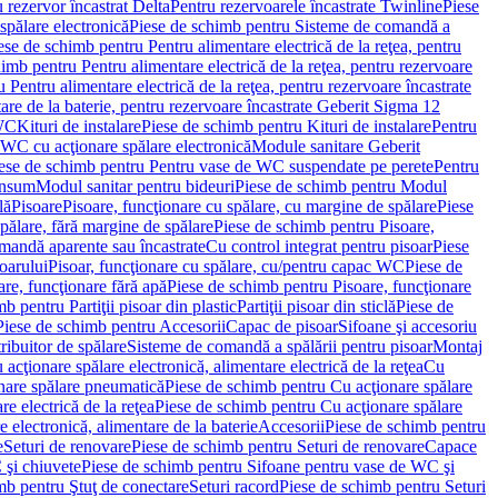
 rezervor încastrat Delta
Pentru rezervoarele încastrate Twinline
Piese
spălare electronică
Piese de schimb pentru Sisteme de comandă a
ese de schimb pentru Pentru alimentare electrică de la reţea, pentru
imb pentru Pentru alimentare electrică de la reţea, pentru rezervoare
 Pentru alimentare electrică de la reţea, pentru rezervoare încastrate
re de la baterie, pentru rezervoare încastrate Geberit Sigma 12
 WC
Kituri de instalare
Piese de schimb pentru Kituri de instalare
Pentru
 WC cu acţionare spălare electronică
Module sanitare Geberit
ese de schimb pentru Pentru vase de WC suspendate pe perete
Pentru
onsum
Modul sanitar pentru bideuri
Piese de schimb pentru Modul
lă
Pisoare
Pisoare, funcţionare cu spălare, cu margine de spălare
Piese
spălare, fără margine de spălare
Piese de schimb pentru Pisoare,
mandă aparente sau încastrate
Cu control integrat pentru pisoar
Piese
oarului
Pisoar, funcţionare cu spălare, cu/pentru capac WC
Piese de
are, funcţionare fără apă
Piese de schimb pentru Pisoare, funcţionare
b pentru Partiţii pisoar din plastic
Partiţii pisoar din sticlă
Piese de
Piese de schimb pentru Accesorii
Capac de pisoar
Sifoane şi accesoriu
ribuitor de spălare
Sisteme de comandă a spălării pentru pisoar
Montaj
acţionare spălare electronică, alimentare electrică de la reţea
Cu
nare spălare pneumatică
Piese de schimb pentru Cu acţionare spălare
re electrică de la reţea
Piese de schimb pentru Cu acţionare spălare
 electronică, alimentare de la baterie
Accesorii
Piese de schimb pentru
e
Seturi de renovare
Piese de schimb pentru Seturi de renovare
Capace
 şi chiuvete
Piese de schimb pentru Sifoane pentru vase de WC şi
mb pentru Ştuţ de conectare
Seturi racord
Piese de schimb pentru Seturi