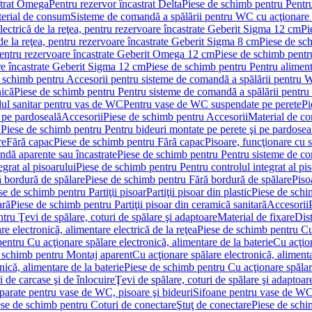
strat Omega
Pentru rezervor încastrat Delta
Piese de schimb pentru Pentru
erial de consum
Sisteme de comandă a spălării pentru WC cu acţionare 
lectrică de la reţea, pentru rezervoare încastrate Geberit Sigma 12 cm
Pi
 de la reţea, pentru rezervoare încastrate Geberit Sigma 8 cm
Piese de sch
, pentru rezervoare încastrate Geberit Omega 12 cm
Piese de schimb pentru
are încastrate Geberit Sigma 12 cm
Piese de schimb pentru Pentru alimenta
 schimb pentru Accesorii pentru sisteme de comandă a spălării pentru
nică
Piese de schimb pentru Pentru sisteme de comandă a spălării pentru
ul sanitar pentru vas de WC
Pentru vase de WC suspendate pe perete
Pi
 pe pardoseală
Accesorii
Piese de schimb pentru Accesorii
Material de c
ă
Piese de schimb pentru Pentru bideuri montate pe perete şi pe pardosea
re
Fără capac
Piese de schimb pentru Fără capac
Pisoare, funcţionare cu 
ndă aparente sau încastrate
Piese de schimb pentru Pentru sisteme de co
egrat al pisoarului
Piese de schimb pentru Pentru controlul integrat al pis
 bordură de spălare
Piese de schimb pentru Fără bordură de spălare
Piso
se de schimb pentru Partiţii pisoar
Partiţii pisoar din plastic
Piese de schim
ară
Piese de schimb pentru Partiţii pisoar din ceramică sanitară
Accesorii
tru Ţevi de spălare, coturi de spălare şi adaptoare
Material de fixare
Dist
re electronică, alimentare electrică de la reţea
Piese de schimb pentru Cu 
entru Cu acţionare spălare electronică, alimentare de la baterie
Cu acţio
 schimb pentru Montaj aparent
Cu acţionare spălare electronică, alimenta
nică, alimentare de la baterie
Piese de schimb pentru Cu acţionare spălare
 de carcase şi de înlocuire
Ţevi de spălare, coturi de spălare şi adaptoar
parate pentru vase de WC, pisoare şi bideuri
Sifoane pentru vase de WC
ese de schimb pentru Coturi de conectare
Ştuţ de conectare
Piese de schi