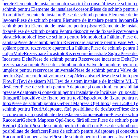
perete
Elemente de instalare pentru sarcini în consolă
Piese de schimb p
schimb pentru Elemente de instalare
Accesorii
Piese de schimb pentru 
Kombifix
Elemente de instalare
Piese de schimb pentru Elemente de ins
lavoare
Piese de schimb pentru Elemente de instalare pentru lavoare
El
schimb pentru Elemente de instalare pentru pisoare
Elemente de instala
fixare
Piese de schimb pentru Pentru dispozitive de fixare
Rezervoare a
plastic
Monobloc
Piese de schimb pentru Monobloc
La înălțime
Piese d
sanitară
Piese de schimb pentru Rezervoare aparente pentru vase WC, 
spălare pentru rezervoare aparente
La înălțime
Piese de schimb pentru 
colţar
Mufe
Rezervoare încastrate
Rezervoare încastrate Sigma
Piese de
încastrate Delta
Piese de schimb pentru Rezervoare încastrate Delta
Ţev
rezervoare aparente
Piese de schimb pentru Valve de umplere pentru r
umplere pentru rezervoare universale
Piese de schimb pentru Valve de
pentru Spălare cu două volume de apă
Mecanisme
Piese de schimb pe
FlowFit
Ţevi de sistem ML
Ţevi de sistem instalaţie de încălzire ML,
desfacere
Piese de schimb pentru Adaptoare şi conexiuni, cu posibilita
presare
Adaptoare şi conexiuni pentru instalaţie de încălzire, cu posibil
fitinguri
Dispozitive de fixare pentru țevi
Dispozitive de fixare pentru r
Inox
Piese de schimb pentru Geberit Mapress Oţel-Inox
Ţevi 1.4401
Ţe
schimb pentru Teuri
Adaptoare, fără posibilitate de desfacere
Piese de 
şi conexiuni, cu posibilitate de desfacere
Compensatoare
Piese de sch
Racorduri
Geberit Mapress Oţel-Inox, fără silicon
Piese de schimb pent
Reducţii
Coturi
Piese de schimb pentru Coturi
Teuri
Piese de schimb pen
posibilitate de desfacere
Piese de schimb pentru Adaptoare şi conexiuni,
Racorduri
Compensatoare
Piese de schimb pentru Compensatoare
Trece