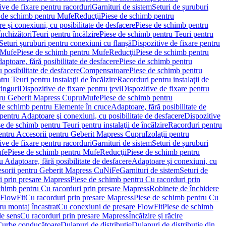
ve de fixare pentru racorduri
Garnituri de sistem
Seturi de șuruburi
 de schimb pentru Mufe
Reducţii
Piese de schimb pentru
e şi conexiuni, cu posibilitate de desfacere
Piese de schimb pentru
nchizători
Teuri pentru încălzire
Piese de schimb pentru Teuri pentru
Seturi şuruburi pentru conexiuni cu flanşă
Dispozitive de fixare pentru
Mufe
Piese de schimb pentru Mufe
Reducţii
Piese de schimb pentru
aptoare, fără posibilitate de desfacere
Piese de schimb pentru
 posibilitate de desfacere
Compensatoare
Piese de schimb pentru
ru Teuri pentru instalaţii de încălzire
Racorduri pentru instalaţii de
tinguri
Dispozitive de fixare pentru ţevi
Dispozitive de fixare pentru
tru Geberit Mapress Cupru
Mufe
Piese de schimb pentru
de schimb pentru Elemente în cruce
Adaptoare, fără posibilitate de
pentru Adaptoare şi conexiuni, cu posibilitate de desfacere
Dispozitive
e de schimb pentru Teuri pentru instalaţii de încălzire
Racorduri pentru
entru Accesorii pentru Geberit Mapress Cupru
Izolaţii pentru
ve de fixare pentru racorduri
Garnituri de sistem
Seturi de șuruburi
fe
Piese de schimb pentru Mufe
Reducţii
Piese de schimb pentru
 Adaptoare, fără posibilitate de desfacere
Adaptoare şi conexiuni, cu
sorii pentru Geberit Mapress CuNiFe
Garnituri de sistem
Seturi de
i prin presare Mapress
Piese de schimb pentru Cu racorduri prin
chimb pentru Cu racorduri prin presare Mapress
Robinete de închidere
 FlowFit
Cu racorduri prin presare Mapress
Piese de schimb pentru Cu
ru montaj încastrat
Cu conexiuni de presare FlowFit
Piese de schimb
de sens
Cu racorduri prin presare Mapress
Încălzire și răcire
Curbe conducătoare
Dulapuri de distribuţie
Dulapuri de distribuţie din