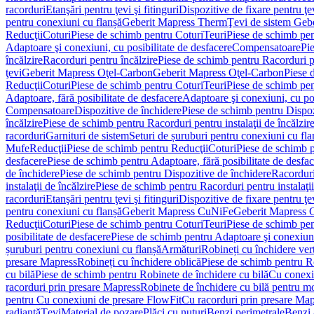
racorduri
Etanşări pentru ţevi şi fitinguri
Dispozitive de fixare pentru ţe
pentru conexiuni cu flanșă
Geberit Mapress Therm
Ţevi de sistem Geb
Reducţii
Coturi
Piese de schimb pentru Coturi
Teuri
Piese de schimb pen
Adaptoare şi conexiuni, cu posibilitate de desfacere
Compensatoare
Pi
încălzire
Racorduri pentru încălzire
Piese de schimb pentru Racorduri p
ţevi
Geberit Mapress Oţel-Carbon
Geberit Mapress Oţel-Carbon
Piese 
Reducţii
Coturi
Piese de schimb pentru Coturi
Teuri
Piese de schimb pen
Adaptoare, fără posibilitate de desfacere
Adaptoare şi conexiuni, cu pos
Compensatoare
Dispozitive de închidere
Piese de schimb pentru Dispoz
încălzire
Piese de schimb pentru Racorduri pentru instalaţii de încălzir
racorduri
Garnituri de sistem
Seturi de șuruburi pentru conexiuni cu fla
Mufe
Reducţii
Piese de schimb pentru Reducţii
Coturi
Piese de schimb p
desfacere
Piese de schimb pentru Adaptoare, fără posibilitate de desfa
de închidere
Piese de schimb pentru Dispozitive de închidere
Racordur
instalaţii de încălzire
Piese de schimb pentru Racorduri pentru instalaţii
racorduri
Etanşări pentru ţevi şi fitinguri
Dispozitive de fixare pentru ţe
pentru conexiuni cu flanșă
Geberit Mapress CuNiFe
Geberit Mapress
Reducţii
Coturi
Piese de schimb pentru Coturi
Teuri
Piese de schimb pen
posibilitate de desfacere
Piese de schimb pentru Adaptoare şi conexiuni,
șuruburi pentru conexiuni cu flanșă
Armături
Robineți cu închidere ver
presare Mapress
Robineți cu închidere oblică
Piese de schimb pentru Ro
cu bilă
Piese de schimb pentru Robinete de închidere cu bilă
Cu conexi
racorduri prin presare Mapress
Robinete de închidere cu bilă pentru mo
pentru Cu conexiuni de presare FlowFit
Cu racorduri prin presare Map
radiantă
Ţevi
Material de pozare
Plăci cu nuturi
Benzi perimetrale
Benzi 