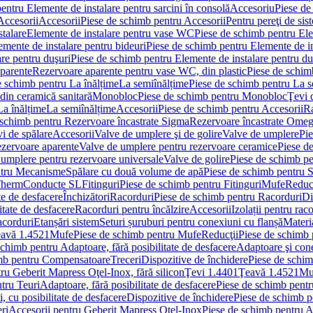
entru Elemente de instalare pentru sarcini în consolă
Accesoriu
Piese de
Accesorii
Accesorii
Piese de schimb pentru Accesorii
Pentru pereţi de sis
talare
Elemente de instalare pentru vase WC
Piese de schimb pentru El
emente de instalare pentru bideuri
Piese de schimb pentru Elemente de in
re pentru duşuri
Piese de schimb pentru Elemente de instalare pentru du
parente
Rezervoare aparente pentru vase WC, din plastic
Piese de schim
e schimb pentru La înălțime
La semiînălțime
Piese de schimb pentru La s
din ceramică sanitară
Monobloc
Piese de schimb pentru Monobloc
Ţevi 
La înălțime
La semiînălțime
Accesorii
Piese de schimb pentru Accesorii
Ra
 schimb pentru Rezervoare încastrate Sigma
Rezervoare încastrate Ome
i de spălare
Accesorii
Valve de umplere şi de golire
Valve de umplere
Pie
ezervoare aparente
Valve de umplere pentru rezervoare ceramice
Piese d
 umplere pentru rezervoare universale
Valve de golire
Piese de schimb pe
ntru Mecanisme
Spălare cu două volume de apă
Piese de schimb pentru 
 Therm
Conducte SL
Fitinguri
Piese de schimb pentru Fitinguri
Mufe
Reducţ
te de desfacere
Închizători
Racorduri
Piese de schimb pentru Racorduri
Di
itate de desfacere
Racorduri pentru încălzire
Accesorii
Izolații pentru rac
acorduri
Etanșări sistem
Seturi șuruburi pentru conexiuni cu flanșă
Materi
avă 1.4521
Mufe
Piese de schimb pentru Mufe
Reducţii
Piese de schimb 
schimb pentru Adaptoare, fără posibilitate de desfacere
Adaptoare şi cone
imb pentru Compensatoare
Treceri
Dispozitive de închidere
Piese de schim
ru Geberit Mapress Oţel-Inox, fără silicon
Ţevi 1.4401
Ţeavă 1.4521
Mu
tru Teuri
Adaptoare, fără posibilitate de desfacere
Piese de schimb pentru
 cu posibilitate de desfacere
Dispozitive de închidere
Piese de schimb p
ri
Accesorii pentru Geberit Mapress Oţel-Inox
Piese de schimb pentru A