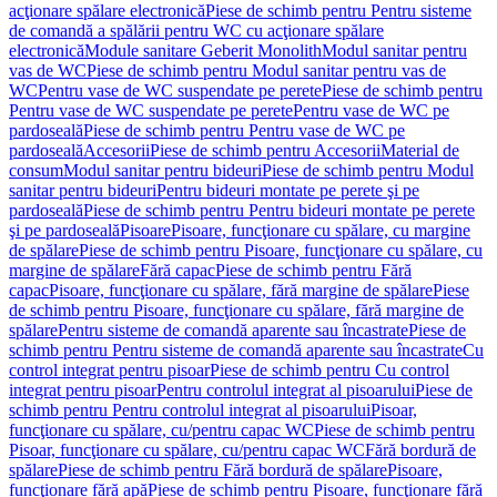
acţionare spălare electronică
Piese de schimb pentru Pentru sisteme
de comandă a spălării pentru WC cu acţionare spălare
electronică
Module sanitare Geberit Monolith
Modul sanitar pentru
vas de WC
Piese de schimb pentru Modul sanitar pentru vas de
WC
Pentru vase de WC suspendate pe perete
Piese de schimb pentru
Pentru vase de WC suspendate pe perete
Pentru vase de WC pe
pardoseală
Piese de schimb pentru Pentru vase de WC pe
pardoseală
Accesorii
Piese de schimb pentru Accesorii
Material de
consum
Modul sanitar pentru bideuri
Piese de schimb pentru Modul
sanitar pentru bideuri
Pentru bideuri montate pe perete şi pe
pardoseală
Piese de schimb pentru Pentru bideuri montate pe perete
şi pe pardoseală
Pisoare
Pisoare, funcţionare cu spălare, cu margine
de spălare
Piese de schimb pentru Pisoare, funcţionare cu spălare, cu
margine de spălare
Fără capac
Piese de schimb pentru Fără
capac
Pisoare, funcţionare cu spălare, fără margine de spălare
Piese
de schimb pentru Pisoare, funcţionare cu spălare, fără margine de
spălare
Pentru sisteme de comandă aparente sau încastrate
Piese de
schimb pentru Pentru sisteme de comandă aparente sau încastrate
Cu
control integrat pentru pisoar
Piese de schimb pentru Cu control
integrat pentru pisoar
Pentru controlul integrat al pisoarului
Piese de
schimb pentru Pentru controlul integrat al pisoarului
Pisoar,
funcţionare cu spălare, cu/pentru capac WC
Piese de schimb pentru
Pisoar, funcţionare cu spălare, cu/pentru capac WC
Fără bordură de
spălare
Piese de schimb pentru Fără bordură de spălare
Pisoare,
funcţionare fără apă
Piese de schimb pentru Pisoare, funcţionare fără