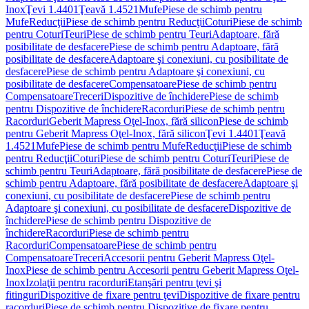
Inox
Ţevi 1.4401
Ţeavă 1.4521
Mufe
Piese de schimb pentru
Mufe
Reducţii
Piese de schimb pentru Reducţii
Coturi
Piese de schimb
pentru Coturi
Teuri
Piese de schimb pentru Teuri
Adaptoare, fără
posibilitate de desfacere
Piese de schimb pentru Adaptoare, fără
posibilitate de desfacere
Adaptoare şi conexiuni, cu posibilitate de
desfacere
Piese de schimb pentru Adaptoare şi conexiuni, cu
posibilitate de desfacere
Compensatoare
Piese de schimb pentru
Compensatoare
Treceri
Dispozitive de închidere
Piese de schimb
pentru Dispozitive de închidere
Racorduri
Piese de schimb pentru
Racorduri
Geberit Mapress Oţel-Inox, fără silicon
Piese de schimb
pentru Geberit Mapress Oţel-Inox, fără silicon
Ţevi 1.4401
Ţeavă
1.4521
Mufe
Piese de schimb pentru Mufe
Reducţii
Piese de schimb
pentru Reducţii
Coturi
Piese de schimb pentru Coturi
Teuri
Piese de
schimb pentru Teuri
Adaptoare, fără posibilitate de desfacere
Piese de
schimb pentru Adaptoare, fără posibilitate de desfacere
Adaptoare şi
conexiuni, cu posibilitate de desfacere
Piese de schimb pentru
Adaptoare şi conexiuni, cu posibilitate de desfacere
Dispozitive de
închidere
Piese de schimb pentru Dispozitive de
închidere
Racorduri
Piese de schimb pentru
Racorduri
Compensatoare
Piese de schimb pentru
Compensatoare
Treceri
Accesorii pentru Geberit Mapress Oţel-
Inox
Piese de schimb pentru Accesorii pentru Geberit Mapress Oţel-
Inox
Izolaţii pentru racorduri
Etanşări pentru ţevi şi
fitinguri
Dispozitive de fixare pentru ţevi
Dispozitive de fixare pentru
racorduri
Piese de schimb pentru Dispozitive de fixare pentru