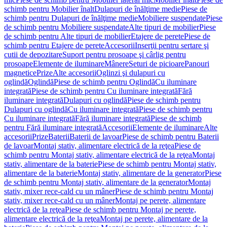
schimb pentru Mobilier înalt
Dulapuri de înălţime medie
Piese de
schimb pentru Dulapuri de înălţime medie
Mobiliere suspendate
Piese
de schimb pentru Mobiliere suspendate
Alte tipuri de mobilier
Piese
de schimb pentru Alte tipuri de mobilier
Etajere de perete
Piese de
schimb pentru Etajere de perete
Accesorii
Inserţii pentru sertare şi
cutii de depozitare
Suport pentru prosoape şi cârlig pentru
prosoape
Elemente de iluminare
Mânere
Seturi de picioare
Panouri
magnetice
Prize
Alte accesorii
Oglinzi şi dulapuri cu
oglindă
Oglindă
Piese de schimb pentru Oglindă
Cu iluminare
integrată
Piese de schimb pentru Cu iluminare integrată
Fără
iluminare integrată
Dulapuri cu oglindă
Piese de schimb pentru
Dulapuri cu oglindă
Cu iluminare integrată
Piese de schimb pentru
Cu iluminare integrată
Fără iluminare integrată
Piese de schimb
pentru Fără iluminare integrată
Accesorii
Elemente de iluminare
Alte
accesorii
Prize
Baterii
Baterii de lavoar
Piese de schimb pentru Baterii
de lavoar
Montaj stativ, alimentare electrică de la reţea
Piese de
schimb pentru Montaj stativ, alimentare electrică de la reţea
Montaj
stativ, alimentare de la baterie
Piese de schimb pentru Montaj stativ,
alimentare de la baterie
Montaj stativ, alimentare de la generator
Piese
de schimb pentru Montaj stativ, alimentare de la generator
Montaj
stativ, mixer rece-cald cu un mâner
Piese de schimb pentru Montaj
stativ, mixer rece-cald cu un mâner
Montaj pe perete, alimentare
electrică de la reţea
Piese de schimb pentru Montaj pe perete,
alimentare electrică de la reţea
Montaj pe perete, alimentare de la