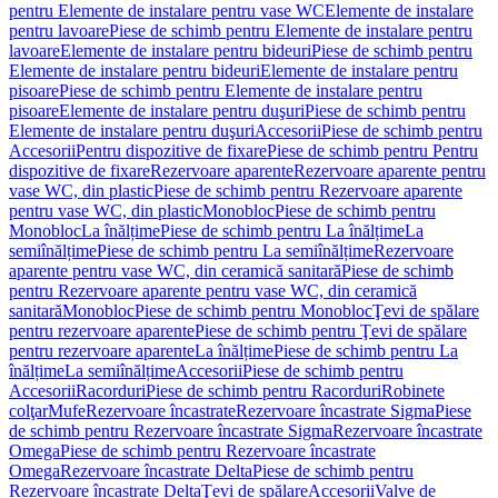
pentru Elemente de instalare pentru vase WC
Elemente de instalare
pentru lavoare
Piese de schimb pentru Elemente de instalare pentru
lavoare
Elemente de instalare pentru bideuri
Piese de schimb pentru
Elemente de instalare pentru bideuri
Elemente de instalare pentru
pisoare
Piese de schimb pentru Elemente de instalare pentru
pisoare
Elemente de instalare pentru duşuri
Piese de schimb pentru
Elemente de instalare pentru duşuri
Accesorii
Piese de schimb pentru
Accesorii
Pentru dispozitive de fixare
Piese de schimb pentru Pentru
dispozitive de fixare
Rezervoare aparente
Rezervoare aparente pentru
vase WC, din plastic
Piese de schimb pentru Rezervoare aparente
pentru vase WC, din plastic
Monobloc
Piese de schimb pentru
Monobloc
La înălțime
Piese de schimb pentru La înălțime
La
semiînălțime
Piese de schimb pentru La semiînălțime
Rezervoare
aparente pentru vase WC, din ceramică sanitară
Piese de schimb
pentru Rezervoare aparente pentru vase WC, din ceramică
sanitară
Monobloc
Piese de schimb pentru Monobloc
Ţevi de spălare
pentru rezervoare aparente
Piese de schimb pentru Ţevi de spălare
pentru rezervoare aparente
La înălțime
Piese de schimb pentru La
înălțime
La semiînălțime
Accesorii
Piese de schimb pentru
Accesorii
Racorduri
Piese de schimb pentru Racorduri
Robinete
colţar
Mufe
Rezervoare încastrate
Rezervoare încastrate Sigma
Piese
de schimb pentru Rezervoare încastrate Sigma
Rezervoare încastrate
Omega
Piese de schimb pentru Rezervoare încastrate
Omega
Rezervoare încastrate Delta
Piese de schimb pentru
Rezervoare încastrate Delta
Ţevi de spălare
Accesorii
Valve de