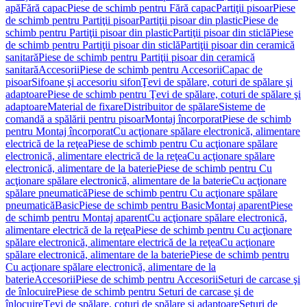
apă
Fără capac
Piese de schimb pentru Fără capac
Partiţii pisoar
Piese
de schimb pentru Partiţii pisoar
Partiţii pisoar din plastic
Piese de
schimb pentru Partiţii pisoar din plastic
Partiţii pisoar din sticlă
Piese
de schimb pentru Partiţii pisoar din sticlă
Partiţii pisoar din ceramică
sanitară
Piese de schimb pentru Partiţii pisoar din ceramică
sanitară
Accesorii
Piese de schimb pentru Accesorii
Capac de
pisoar
Sifoane şi accesoriu sifon
Ţevi de spălare, coturi de spălare şi
adaptoare
Piese de schimb pentru Ţevi de spălare, coturi de spălare şi
adaptoare
Material de fixare
Distribuitor de spălare
Sisteme de
comandă a spălării pentru pisoar
Montaj încorporat
Piese de schimb
pentru Montaj încorporat
Cu acţionare spălare electronică, alimentare
electrică de la reţea
Piese de schimb pentru Cu acţionare spălare
electronică, alimentare electrică de la reţea
Cu acţionare spălare
electronică, alimentare de la baterie
Piese de schimb pentru Cu
acţionare spălare electronică, alimentare de la baterie
Cu acţionare
spălare pneumatică
Piese de schimb pentru Cu acţionare spălare
pneumatică
Basic
Piese de schimb pentru Basic
Montaj aparent
Piese
de schimb pentru Montaj aparent
Cu acţionare spălare electronică,
alimentare electrică de la reţea
Piese de schimb pentru Cu acţionare
spălare electronică, alimentare electrică de la reţea
Cu acţionare
spălare electronică, alimentare de la baterie
Piese de schimb pentru
Cu acţionare spălare electronică, alimentare de la
baterie
Accesorii
Piese de schimb pentru Accesorii
Seturi de carcase şi
de înlocuire
Piese de schimb pentru Seturi de carcase şi de
înlocuire
Ţevi de spălare, coturi de spălare şi adaptoare
Seturi de