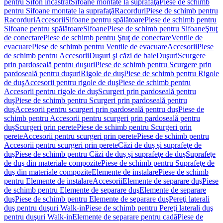
pentru Sifon încastrat
Sifoane montate la suprafaţă
Piese de schimb
pentru Sifoane montate la suprafaţă
Racorduri
Piese de schimb pentru
Racorduri
Accesorii
Sifoane pentru spălătoare
Piese de schimb pentru
Sifoane pentru spălătoare
Sifoane
Piese de schimb pentru Sifoane
Ştuţ
de conectare
Piese de schimb pentru Ştuţ de conectare
Ventile de
evacuare
Piese de schimb pentru Ventile de evacuare
Accesorii
Piese
de schimb pentru Accesorii
Duşuri şi căzi de baie
Duşuri
Scurgere
prin pardoseală pentru duşuri
Piese de schimb pentru Scurgere prin
pardoseală pentru duşuri
Rigole de duş
Piese de schimb pentru Rigole
de duş
Accesorii pentru rigole de duş
Piese de schimb pentru
Accesorii pentru rigole de duş
Scurgeri prin pardoseală pentru
duş
Piese de schimb pentru Scurgeri prin pardoseală pentru
duş
Accesorii pentru scurgeri prin pardoseală pentru duş
Piese de
schimb pentru Accesorii pentru scurgeri prin pardoseală pentru
duş
Scurgeri prin perete
Piese de schimb pentru Scurgeri prin
perete
Accesorii pentru scurgeri prin perete
Piese de schimb pentru
Accesorii pentru scurgeri prin perete
Căzi de duş şi suprafeţe de
duş
Piese de schimb pentru Căzi de duş şi suprafeţe de duş
Suprafeţe
de duş din materiale compozite
Piese de schimb pentru Suprafeţe de
duş din materiale compozite
Elemente de instalare
Piese de schimb
pentru Elemente de instalare
Accesorii
Elemente de separare duş
Piese
de schimb pentru Elemente de separare duş
Elemente de separare
duş
Piese de schimb pentru Elemente de separare duş
Pereţi laterali
duş pentru duşuri Walk-in
Piese de schimb pentru Pereţi laterali duş
pentru duşuri Walk-in
Elemente de separare pentru cadă
Piese de