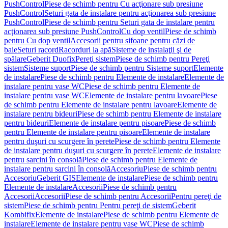
PushControl
Piese de schimb pentru Cu acţionare sub presiune
PushControl
Seturi gata de instalare pentru acţionarea sub presiune
PushControl
Piese de schimb pentru Seturi gata de instalare pentru
acţionarea sub presiune PushControl
Cu dop ventil
Piese de schimb
pentru Cu dop ventil
Accesorii pentru sifoane pentru căzi de
baie
Seturi racord
Racorduri la apă
Sisteme de instalaţii şi de
spălare
Geberit Duofix
Pereţi sistem
Piese de schimb pentru Pereţi
sistem
Sisteme suport
Piese de schimb pentru Sisteme suport
Elemente
de instalare
Piese de schimb pentru Elemente de instalare
Elemente de
instalare pentru vase WC
Piese de schimb pentru Elemente de
instalare pentru vase WC
Elemente de instalare pentru lavoare
Piese
de schimb pentru Elemente de instalare pentru lavoare
Elemente de
instalare pentru bideuri
Piese de schimb pentru Elemente de instalare
pentru bideuri
Elemente de instalare pentru pisoare
Piese de schimb
pentru Elemente de instalare pentru pisoare
Elemente de instalare
pentru duşuri cu scurgere în perete
Piese de schimb pentru Elemente
de instalare pentru duşuri cu scurgere în perete
Elemente de instalare
pentru sarcini în consolă
Piese de schimb pentru Elemente de
instalare pentru sarcini în consolă
Accesoriu
Piese de schimb pentru
Accesoriu
Geberit GIS
Elemente de instalare
Piese de schimb pentru
Elemente de instalare
Accesorii
Piese de schimb pentru
Accesorii
Accesorii
Piese de schimb pentru Accesorii
Pentru pereţi de
sistem
Piese de schimb pentru Pentru pereţi de sistem
Geberit
Kombifix
Elemente de instalare
Piese de schimb pentru Elemente de
instalare
Elemente de instalare pentru vase WC
Piese de schimb