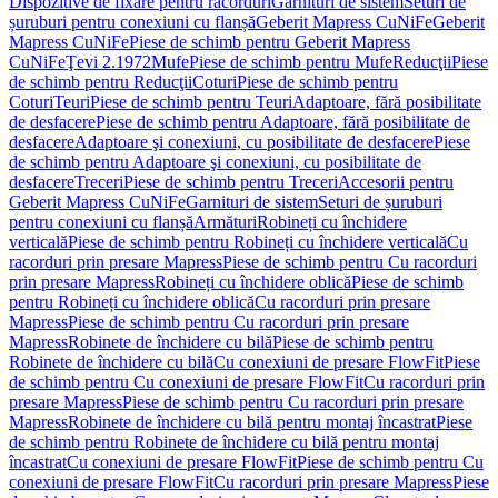
Dispozitive de fixare pentru racorduri
Garnituri de sistem
Seturi de
șuruburi pentru conexiuni cu flanșă
Geberit Mapress CuNiFe
Geberit
Mapress CuNiFe
Piese de schimb pentru Geberit Mapress
CuNiFe
Ţevi 2.1972
Mufe
Piese de schimb pentru Mufe
Reducţii
Piese
de schimb pentru Reducţii
Coturi
Piese de schimb pentru
Coturi
Teuri
Piese de schimb pentru Teuri
Adaptoare, fără posibilitate
de desfacere
Piese de schimb pentru Adaptoare, fără posibilitate de
desfacere
Adaptoare şi conexiuni, cu posibilitate de desfacere
Piese
de schimb pentru Adaptoare şi conexiuni, cu posibilitate de
desfacere
Treceri
Piese de schimb pentru Treceri
Accesorii pentru
Geberit Mapress CuNiFe
Garnituri de sistem
Seturi de șuruburi
pentru conexiuni cu flanșă
Armături
Robineți cu închidere
verticală
Piese de schimb pentru Robineți cu închidere verticală
Cu
racorduri prin presare Mapress
Piese de schimb pentru Cu racorduri
prin presare Mapress
Robineți cu închidere oblică
Piese de schimb
pentru Robineți cu închidere oblică
Cu racorduri prin presare
Mapress
Piese de schimb pentru Cu racorduri prin presare
Mapress
Robinete de închidere cu bilă
Piese de schimb pentru
Robinete de închidere cu bilă
Cu conexiuni de presare FlowFit
Piese
de schimb pentru Cu conexiuni de presare FlowFit
Cu racorduri prin
presare Mapress
Piese de schimb pentru Cu racorduri prin presare
Mapress
Robinete de închidere cu bilă pentru montaj încastrat
Piese
de schimb pentru Robinete de închidere cu bilă pentru montaj
încastrat
Cu conexiuni de presare FlowFit
Piese de schimb pentru Cu
conexiuni de presare FlowFit
Cu racorduri prin presare Mapress
Piese