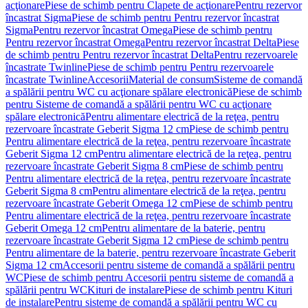
acţionare
Piese de schimb pentru Clapete de acţionare
Pentru rezervor
încastrat Sigma
Piese de schimb pentru Pentru rezervor încastrat
Sigma
Pentru rezervor încastrat Omega
Piese de schimb pentru
Pentru rezervor încastrat Omega
Pentru rezervor încastrat Delta
Piese
de schimb pentru Pentru rezervor încastrat Delta
Pentru rezervoarele
încastrate Twinline
Piese de schimb pentru Pentru rezervoarele
încastrate Twinline
Accesorii
Material de consum
Sisteme de comandă
a spălării pentru WC cu acţionare spălare electronică
Piese de schimb
pentru Sisteme de comandă a spălării pentru WC cu acţionare
spălare electronică
Pentru alimentare electrică de la reţea, pentru
rezervoare încastrate Geberit Sigma 12 cm
Piese de schimb pentru
Pentru alimentare electrică de la reţea, pentru rezervoare încastrate
Geberit Sigma 12 cm
Pentru alimentare electrică de la reţea, pentru
rezervoare încastrate Geberit Sigma 8 cm
Piese de schimb pentru
Pentru alimentare electrică de la reţea, pentru rezervoare încastrate
Geberit Sigma 8 cm
Pentru alimentare electrică de la reţea, pentru
rezervoare încastrate Geberit Omega 12 cm
Piese de schimb pentru
Pentru alimentare electrică de la reţea, pentru rezervoare încastrate
Geberit Omega 12 cm
Pentru alimentare de la baterie, pentru
rezervoare încastrate Geberit Sigma 12 cm
Piese de schimb pentru
Pentru alimentare de la baterie, pentru rezervoare încastrate Geberit
Sigma 12 cm
Accesorii pentru sisteme de comandă a spălării pentru
WC
Piese de schimb pentru Accesorii pentru sisteme de comandă a
spălării pentru WC
Kituri de instalare
Piese de schimb pentru Kituri
de instalare
Pentru sisteme de comandă a spălării pentru WC cu