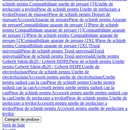
schimb pentru Compatibilitate unelte de presare [3]
Unelte de
prelucrare a ţevilor
Piese de schimb pentru Unelte de prelucrare a
ţevilor
Dopuri de etanşare
Piese de schimb pentru Dopuri de
etanşare
Accesorii
Aparate de presare
Piese de schimb pentru Aparate
de presare
Compatibilitate aparate de presare [1]
Piese de schimb
pentru Compatibilitate aparate de presare [1]
Compatibilitate aparate
de presare [2]
Piese de schimb pentru Compatibilitate aparate de
presare [2]
Compatibilitate aparate de presare [2XL]
Piese de schimb
pentru Compatibilitate aparate de presare [2XL]
Trusă
universală
Piese de schimb pentru Trusă universală
Trusă
universală
Piese de schimb pentru Trusă universală
Unelte pentru
Geberit Silent-db20 / Geberit HDPE
Piese de schimb pentru Unelte
pentru Geberit Silent-db20 / Geberit HDPE
Unelte de
electrofuziune
Piese de schimb pentru Unelte de
electrofuziune
Accesorii pentru unelte de electrofuziune
Unelte
pentru sudură cap la cap
Piese de schimb pentru Unelte pentru
sudură cap la cap
Accesorii pentru unelte pentru sudură cap la
cap
Piese de schimb pentru Accesorii pentru unelte pentru sudură cap
la cap
Unelte de prelucrare a ţevilor
Piese de schimb pentru Unelte de
prelucrare a ţevilor
Accesorii pentru unelte de prelucrare a
ţevilor
Piese de schimb pentru Accesorii pentru unelte de prelucrare a
ţevilor
Categorii de produse
Serii de baie