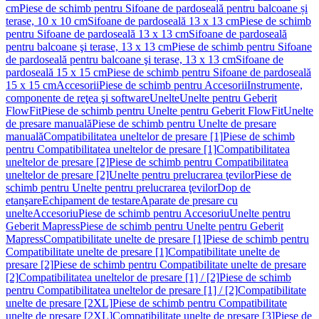
cm
Piese de schimb pentru Sifoane de pardoseală pentru balcoane și
terase, 10 x 10 cm
Sifoane de pardoseală 13 x 13 cm
Piese de schimb
pentru Sifoane de pardoseală 13 x 13 cm
Sifoane de pardoseală
pentru balcoane şi terase, 13 x 13 cm
Piese de schimb pentru Sifoane
de pardoseală pentru balcoane şi terase, 13 x 13 cm
Sifoane de
pardoseală 15 x 15 cm
Piese de schimb pentru Sifoane de pardoseală
15 x 15 cm
Accesorii
Piese de schimb pentru Accesorii
Instrumente,
componente de reţea şi software
Unelte
Unelte pentru Geberit
FlowFit
Piese de schimb pentru Unelte pentru Geberit FlowFit
Unelte
de presare manuală
Piese de schimb pentru Unelte de presare
manuală
Compatibilitatea uneltelor de presare [1]
Piese de schimb
pentru Compatibilitatea uneltelor de presare [1]
Compatibilitatea
uneltelor de presare [2]
Piese de schimb pentru Compatibilitatea
uneltelor de presare [2]
Unelte pentru prelucrarea ţevilor
Piese de
schimb pentru Unelte pentru prelucrarea ţevilor
Dop de
etanşare
Echipament de testare
Aparate de presare cu
unelte
Accesoriu
Piese de schimb pentru Accesoriu
Unelte pentru
Geberit Mapress
Piese de schimb pentru Unelte pentru Geberit
Mapress
Compatibilitate unelte de presare [1]
Piese de schimb pentru
Compatibilitate unelte de presare [1]
Compatibilitate unelte de
presare [2]
Piese de schimb pentru Compatibilitate unelte de presare
[2]
Compatibilitatea uneltelor de presare [1] / [2]
Piese de schimb
pentru Compatibilitatea uneltelor de presare [1] / [2]
Compatibilitate
unelte de presare [2XL]
Piese de schimb pentru Compatibilitate
unelte de presare [2XL]
Compatibilitate unelte de presare [3]
Piese de