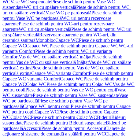
WC
Vase WC suspendate
Piese de schimb pentru Vase WC
suspendate
WC-uri cu spălare verticală
Piese de schimb pentru WC-
uri cu spălare verticală
Vase WC pe pardoseală
Piese de schimb
pentru Vase WC pe pardoseală
WC-uri pentru rezervoare
aparente
Piese de schimb pentru WC-uri pentru rezervoare
aparente
WC-uri cu spălare verticală
Piese de schimb pentru WC-uri
cu spălare verticală
Rezervoare aparente pentru WC-uri, din
ceramică sanitară
Monobloc
Capace WC
Piese de schimb pentru
Capace WC
Capace WC
Piese de schimb pentru Capace WC
WC-uri
varianta Comfort
Piese de schimb pentru WC-uri varianta
Comfort
Vas de WC cu spălare verticală înălţat
Piese de schimb
pentru Vas de WC cu spălare verticală înălţat
Vas de WC cu spălare
verticală extins
Piese de schimb pentru Vas de WC cu spălare
verticală extins
Capace WC varianta Comfort
Piese de schimb pentru
Capace WC varianta Comfort
Capace WC
Piese de schimb pentru
Capace WC
Colac WC
Piese de schimb pentru Colac WC
Vas de WC
pentru copii
Piese de schimb pentru Vas de WC pentru copii
Vase
WC suspendate
Piese de schimb pentru Vase WC suspendate
Vase
WC pe pardoseală
Piese de schimb pentru Vase WC pe
pardoseală
Capace WC pentru copii
Piese de schimb pentru Capace
WC pentru copii
Capace WC
Piese de schimb pentru Capace
WC
Colac WC
Piese de schimb pentru Colac WC
Bideuri
Bideuri
suspendate
Piese de schimb pentru Bideuri suspendate
Bideuri pe
pardoseală
Accesorii
Piese de schimb pentru Accesorii
Clapete de
acţionare şi sisteme de comandă a spălării pentru WC
Clapete de