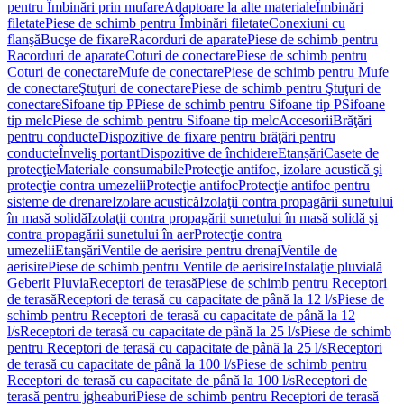
pentru Îmbinări prin mufare
Adaptoare la alte materiale
Îmbinări
filetate
Piese de schimb pentru Îmbinări filetate
Conexiuni cu
flanşă
Bucşe de fixare
Racorduri de aparate
Piese de schimb pentru
Racorduri de aparate
Coturi de conectare
Piese de schimb pentru
Coturi de conectare
Mufe de conectare
Piese de schimb pentru Mufe
de conectare
Ştuţuri de conectare
Piese de schimb pentru Ştuţuri de
conectare
Sifoane tip P
Piese de schimb pentru Sifoane tip P
Sifoane
tip melc
Piese de schimb pentru Sifoane tip melc
Accesorii
Brăţări
pentru conducte
Dispozitive de fixare pentru brăţări pentru
conducte
Înveliş portant
Dispozitive de închidere
Etanșări
Casete de
protecţie
Materiale consumabile
Protecţie antifoc, izolare acustică şi
protecţie contra umezelii
Protecţie antifoc
Protecţie antifoc pentru
sisteme de drenare
Izolare acustică
Izolaţii contra propagării sunetului
în masă solidă
Izolaţii contra propagării sunetului în masă solidă şi
contra propagării sunetului în aer
Protecţie contra
umezelii
Etanşări
Ventile de aerisire pentru drenaj
Ventile de
aerisire
Piese de schimb pentru Ventile de aerisire
Instalaţie pluvială
Geberit Pluvia
Receptori de terasă
Piese de schimb pentru Receptori
de terasă
Receptori de terasă cu capacitate de până la 12 l/s
Piese de
schimb pentru Receptori de terasă cu capacitate de până la 12
l/s
Receptori de terasă cu capacitate de până la 25 l/s
Piese de schimb
pentru Receptori de terasă cu capacitate de până la 25 l/s
Receptori
de terasă cu capacitate de până la 100 l/s
Piese de schimb pentru
Receptori de terasă cu capacitate de până la 100 l/s
Receptori de
terasă pentru jgheaburi
Piese de schimb pentru Receptori de terasă