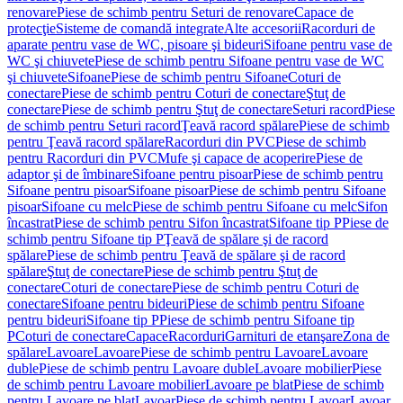
renovare
Piese de schimb pentru Seturi de renovare
Capace de
protecţie
Sisteme de comandă integrate
Alte accesorii
Racorduri de
aparate pentru vase de WC, pisoare şi bideuri
Sifoane pentru vase de
WC şi chiuvete
Piese de schimb pentru Sifoane pentru vase de WC
şi chiuvete
Sifoane
Piese de schimb pentru Sifoane
Coturi de
conectare
Piese de schimb pentru Coturi de conectare
Ştuţ de
conectare
Piese de schimb pentru Ştuţ de conectare
Seturi racord
Piese
de schimb pentru Seturi racord
Ţeavă racord spălare
Piese de schimb
pentru Ţeavă racord spălare
Racorduri din PVC
Piese de schimb
pentru Racorduri din PVC
Mufe şi capace de acoperire
Piese de
adaptor şi de îmbinare
Sifoane pentru pisoar
Piese de schimb pentru
Sifoane pentru pisoar
Sifoane pisoar
Piese de schimb pentru Sifoane
pisoar
Sifoane cu melc
Piese de schimb pentru Sifoane cu melc
Sifon
încastrat
Piese de schimb pentru Sifon încastrat
Sifoane tip P
Piese de
schimb pentru Sifoane tip P
Ţeavă de spălare şi de racord
spălare
Piese de schimb pentru Ţeavă de spălare şi de racord
spălare
Ştuţ de conectare
Piese de schimb pentru Ştuţ de
conectare
Coturi de conectare
Piese de schimb pentru Coturi de
conectare
Sifoane pentru bideuri
Piese de schimb pentru Sifoane
pentru bideuri
Sifoane tip P
Piese de schimb pentru Sifoane tip
P
Coturi de conectare
Capace
Racorduri
Garnituri de etanşare
Zona de
spălare
Lavoare
Lavoare
Piese de schimb pentru Lavoare
Lavoare
duble
Piese de schimb pentru Lavoare duble
Lavoare mobilier
Piese
de schimb pentru Lavoare mobilier
Lavoare pe blat
Piese de schimb
pentru Lavoare pe blat
Lavoar
Piese de schimb pentru Lavoar
Lavoar