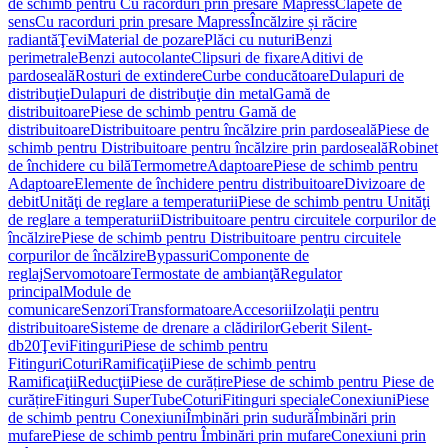
de schimb pentru Cu racorduri prin presare Mapress
Clapete de
sens
Cu racorduri prin presare Mapress
Încălzire și răcire
radiantă
Ţevi
Material de pozare
Plăci cu nuturi
Benzi
perimetrale
Benzi autocolante
Clipsuri de fixare
Aditivi de
pardoseală
Rosturi de extindere
Curbe conducătoare
Dulapuri de
distribuţie
Dulapuri de distribuţie din metal
Gamă de
distribuitoare
Piese de schimb pentru Gamă de
distribuitoare
Distribuitoare pentru încălzire prin pardoseală
Piese de
schimb pentru Distribuitoare pentru încălzire prin pardoseală
Robinet
de închidere cu bilă
Termometre
Adaptoare
Piese de schimb pentru
Adaptoare
Elemente de închidere pentru distribuitoare
Divizoare de
debit
Unităţi de reglare a temperaturii
Piese de schimb pentru Unităţi
de reglare a temperaturii
Distribuitoare pentru circuitele corpurilor de
încălzire
Piese de schimb pentru Distribuitoare pentru circuitele
corpurilor de încălzire
Bypassuri
Componente de
reglaj
Servomotoare
Termostate de ambianţă
Regulator
principal
Module de
comunicare
Senzori
Transformatoare
Accesorii
Izolaţii pentru
distribuitoare
Sisteme de drenare a clădirilor
Geberit Silent-
db20
Ţevi
Fitinguri
Piese de schimb pentru
Fitinguri
Coturi
Ramificaţii
Piese de schimb pentru
Ramificaţii
Reducţii
Piese de curățire
Piese de schimb pentru Piese de
curățire
Fitinguri SuperTube
Coturi
Fitinguri speciale
Conexiuni
Piese
de schimb pentru Conexiuni
Îmbinări prin sudură
Îmbinări prin
mufare
Piese de schimb pentru Îmbinări prin mufare
Conexiuni prin