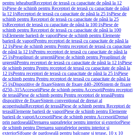
pentru jgheaburi
Receptori de terasă cu capacitate de până la 12
l/s
Piese de schimb pentru Receptori de terasă cu capacitate de până
la 12 l/s
Receptori de terasă cu capacitate de până la 25 l/s
Piese de
schimb pentru Receptori de terasă cu capacitate de până la 25
l/s
Receptori de terasă cu capacitate de până la 100 l/s
Piese de
schimb pentru Receptori de terasă cu capacitate de până la 100
l/s
Elemente barieră de vapori
Piese de schimb pentru Elemente
barieră de vapori
Pentru receptori de terasă cu capacitate de până la
12 l/s
Piese de schimb pentru Pentru receptori de terasă cu capacitate
de până la 12 l/s
Pentru receptori de terasă cu capacitate de până la
25 l/s
Preaplinuri de urgenţă
Piese de schimb pentru Preaplinuri de
urgenţă
Pentru receptori de terasă cu capacitate de până la 12 l/s
Piese
de schimb pentru Pentru receptori de terasă cu capacitate de până la
12 l/s
Pentru receptori de terasă cu capacitate de până la 25 l/s
Piese
de schimb pentru Pentru receptori de terasă cu capacitate de până la
25 l/s
Dispozitive de fixare
Sistem de fixare d40–200
Sistem de fixare
d250–315
Accesorii
Piese de schimb pentru Accesorii
Pentru receptori
de terasă
Piese de schimb pentru Pentru receptori de terasă
Pentru
dispozitive de fixare
Sistem convenţional de drenaj al
acoperişului
Receptori de terasă
Piese de schimb pentru Receptori de
terasă
Elemente barieră de vapori
Piese de schimb pentru Elemente
barieră de vapori
Accesorii
Piese de schimb pentru Accesorii
Drenaj
prin pardoseală
Drenarea suprafeţelor pentru interior şi exterior
Piese
de schimb pentru Drenarea suprafeţelor pentru interior şi
exterior
Sifoane de pardoseală pentru balcoane și terase, 10 x 10