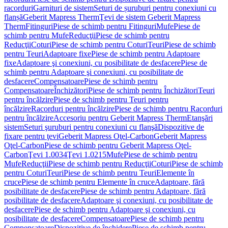
racorduri
Garnituri de sistem
Seturi de șuruburi pentru conexiuni cu
flanșă
Geberit Mapress Therm
Ţevi de sistem Geberit Mapress
Therm
Fitinguri
Piese de schimb pentru Fitinguri
Mufe
Piese de
schimb pentru Mufe
Reducţii
Piese de schimb pentru
Reducţii
Coturi
Piese de schimb pentru Coturi
Teuri
Piese de schimb
pentru Teuri
Adaptoare fixe
Piese de schimb pentru Adaptoare
fixe
Adaptoare şi conexiuni, cu posibilitate de desfacere
Piese de
schimb pentru Adaptoare şi conexiuni, cu posibilitate de
desfacere
Compensatoare
Piese de schimb pentru
Compensatoare
Închizători
Piese de schimb pentru Închizători
Teuri
pentru încălzire
Piese de schimb pentru Teuri pentru
încălzire
Racorduri pentru încălzire
Piese de schimb pentru Racorduri
pentru încălzire
Accesoriu pentru Geberit Mapress Therm
Etanşări
sistem
Seturi şuruburi pentru conexiuni cu flanşă
Dispozitive de
fixare pentru ţevi
Geberit Mapress Oţel-Carbon
Geberit Mapress
Oţel-Carbon
Piese de schimb pentru Geberit Mapress Oţel-
Carbon
Ţevi 1.0034
Ţevi 1.0215
Mufe
Piese de schimb pentru
Mufe
Reducţii
Piese de schimb pentru Reducţii
Coturi
Piese de schimb
pentru Coturi
Teuri
Piese de schimb pentru Teuri
Elemente în
cruce
Piese de schimb pentru Elemente în cruce
Adaptoare, fără
posibilitate de desfacere
Piese de schimb pentru Adaptoare, fără
posibilitate de desfacere
Adaptoare şi conexiuni, cu posibilitate de
desfacere
Piese de schimb pentru Adaptoare şi conexiuni, cu
posibilitate de desfacere
Compensatoare
Piese de schimb pentru
Compensatoare
Dispozitive de închidere
Piese de schimb pentru