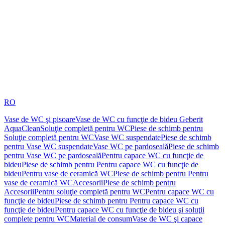
RO
Vase de WC şi pisoare
Vase de WC cu funcţie de bideu Geberit
AquaClean
Soluţie completă pentru WC
Piese de schimb pentru
Soluţie completă pentru WC
Vase WC suspendate
Piese de schimb
pentru Vase WC suspendate
Vase WC pe pardoseală
Piese de schimb
pentru Vase WC pe pardoseală
Pentru capace WC cu funcţie de
bideu
Piese de schimb pentru Pentru capace WC cu funcţie de
bideu
Pentru vase de ceramică WC
Piese de schimb pentru Pentru
vase de ceramică WC
Accesorii
Piese de schimb pentru
Accesorii
Pentru soluţie completă pentru WC
Pentru capace WC cu
funcţie de bideu
Piese de schimb pentru Pentru capace WC cu
funcţie de bideu
Pentru capace WC cu funcţie de bideu şi soluţii
complete pentru WC
Material de consum
Vase de WC şi capace