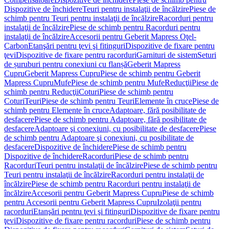
Dispozitive de închidere
Teuri pentru instalaţii de încălzire
Piese de
schimb pentru Teuri pentru instalaţii de încălzire
Racorduri pentru
instalaţii de încălzire
Piese de schimb pentru Racorduri pentru
instalaţii de încălzire
Accesorii pentru Geberit Mapress Oţel-
Carbon
Etanşări pentru ţevi şi fitinguri
Dispozitive de fixare pentru
ţevi
Dispozitive de fixare pentru racorduri
Garnituri de sistem
Seturi
de șuruburi pentru conexiuni cu flanșă
Geberit Mapress
Cupru
Geberit Mapress Cupru
Piese de schimb pentru Geberit
Mapress Cupru
Mufe
Piese de schimb pentru Mufe
Reducţii
Piese de
schimb pentru Reducţii
Coturi
Piese de schimb pentru
Coturi
Teuri
Piese de schimb pentru Teuri
Elemente în cruce
Piese de
schimb pentru Elemente în cruce
Adaptoare, fără posibilitate de
desfacere
Piese de schimb pentru Adaptoare, fără posibilitate de
desfacere
Adaptoare şi conexiuni, cu posibilitate de desfacere
Piese
de schimb pentru Adaptoare şi conexiuni, cu posibilitate de
desfacere
Dispozitive de închidere
Piese de schimb pentru
Dispozitive de închidere
Racorduri
Piese de schimb pentru
Racorduri
Teuri pentru instalaţii de încălzire
Piese de schimb pentru
Teuri pentru instalaţii de încălzire
Racorduri pentru instalaţii de
încălzire
Piese de schimb pentru Racorduri pentru instalaţii de
încălzire
Accesorii pentru Geberit Mapress Cupru
Piese de schimb
pentru Accesorii pentru Geberit Mapress Cupru
Izolaţii pentru
racorduri
Etanşări pentru ţevi şi fitinguri
Dispozitive de fixare pentru
ţevi
Dispozitive de fixare pentru racorduri
Piese de schimb pentru