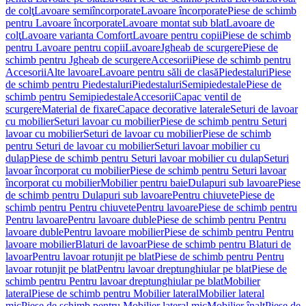
de colţ
Lavoare semiîncorporate
Lavoare încorporate
Piese de schimb
pentru Lavoare încorporate
Lavoare montat sub blat
Lavoare de
colţ
Lavoare varianta Comfort
Lavoare pentru copii
Piese de schimb
pentru Lavoare pentru copii
Lavoare
Jgheab de scurgere
Piese de
schimb pentru Jgheab de scurgere
Accesorii
Piese de schimb pentru
Accesorii
Alte lavoare
Lavoare pentru săli de clasă
Piedestaluri
Piese
de schimb pentru Piedestaluri
Piedestaluri
Semipiedestale
Piese de
schimb pentru Semipiedestale
Accesorii
Capac ventil de
scurgere
Material de fixare
Capace decorative laterale
Seturi de lavoar
cu mobilier
Seturi lavoar cu mobilier
Piese de schimb pentru Seturi
lavoar cu mobilier
Seturi de lavoar cu mobilier
Piese de schimb
pentru Seturi de lavoar cu mobilier
Seturi lavoar mobilier cu
dulap
Piese de schimb pentru Seturi lavoar mobilier cu dulap
Seturi
lavoar încorporat cu mobilier
Piese de schimb pentru Seturi lavoar
încorporat cu mobilier
Mobilier pentru baie
Dulapuri sub lavoare
Piese
de schimb pentru Dulapuri sub lavoare
Pentru chiuvete
Piese de
schimb pentru Pentru chiuvete
Pentru lavoare
Piese de schimb pentru
Pentru lavoare
Pentru lavoare duble
Piese de schimb pentru Pentru
lavoare duble
Pentru lavoare mobilier
Piese de schimb pentru Pentru
lavoare mobilier
Blaturi de lavoar
Piese de schimb pentru Blaturi de
lavoar
Pentru lavoar rotunjit pe blat
Piese de schimb pentru Pentru
lavoar rotunjit pe blat
Pentru lavoar dreptunghiular pe blat
Piese de
schimb pentru Pentru lavoar dreptunghiular pe blat
Mobilier
lateral
Piese de schimb pentru Mobilier lateral
Mobilier lateral
mic
Piese de schimb pentru Mobilier lateral mic
Mobilier înalt
Piese de