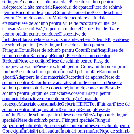
strângere
Adaptoare la alte materiale
Piese de schimb pentru
Adaptoare la alte materiale
Racorduri de aparate
Piese de schimb
pentru Racorduri de aparate
Coturi de conectare
Piese de schimb
pentru Coturi de conectare
Mufe de racordare cu inel de
etanșare
Piese de schimb pentru Mufe de racordare cu inel de
etanșare
Accesorii
Brăţări pentru conducte
Dispozitive de fixare
pentru brăţări pentru conducte
Dispozitive de
închidere
Etanșări
Materiale consumabile
Geberit Silent-PP
Ţevi
Piese
de schimb pentru Ţevi
Fitinguri
Piese de schimb pentru
Fitinguri
Coturi
Piese de schimb pentru Coturi
Ramificaţii
Piese de
schimb pentru Ramificaţii
Reducţii
Piese de schimb pentru
Reducţii
Piese de curățire
Piese de schimb pentru Piese de
curățire
Conexiuni
Piese de schimb pentru Conexiuni
Îmbinări prin
mufare
Piese de schimb pentru Îmbinări prin mufare
Racorduri
gheară
Adaptoare la alte materiale
Racorduri de aparate
Piese de
schimb pentru Racorduri de aparate
Coturi de conectare
Piese de
schimb pentru Coturi de conectare
Ştuţuri de conectare
Piese de
schimb pentru Ştuţuri de conectare
Accesorii
Brățări pentru
conducte
Dispozitive de închidere
Etanșări
Capac de
protecție
Materiale consumabile
Geberit HDPE
Ţevi
Fitinguri
Piese de
schimb pentru Fitinguri
Coturi
Ramificaţii
Reducţii
Piese de
curățire
Piese de schimb pentru Piese de curățire
Adaptoare
Fitinguri
speciale
Piese de schimb pentru Fitinguri speciale
Fitinguri
SuperTube
Coturi
Fitinguri speciale
Conexiuni
Piese de schimb pentru
Conexiuni
Îmbinări prin sudură
Îmbinări prin mufare
Piese de schimb