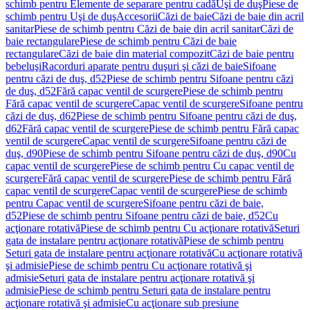
schimb pentru Elemente de separare pentru cadă
Uşi de duş
Piese de
schimb pentru Uşi de duş
Accesorii
Căzi de baie
Căzi de baie din acril
sanitar
Piese de schimb pentru Căzi de baie din acril sanitar
Căzi de
baie rectangulare
Piese de schimb pentru Căzi de baie
rectangulare
Căzi de baie din material compozit
Căzi de baie pentru
bebeluşi
Racorduri aparate pentru duşuri şi căzi de baie
Sifoane
pentru căzi de duş, d52
Piese de schimb pentru Sifoane pentru căzi
de duş, d52
Fără capac ventil de scurgere
Piese de schimb pentru
Fără capac ventil de scurgere
Capac ventil de scurgere
Sifoane pentru
căzi de duş, d62
Piese de schimb pentru Sifoane pentru căzi de duş,
d62
Fără capac ventil de scurgere
Piese de schimb pentru Fără capac
ventil de scurgere
Capac ventil de scurgere
Sifoane pentru căzi de
duş, d90
Piese de schimb pentru Sifoane pentru căzi de duş, d90
Cu
capac ventil de scurgere
Piese de schimb pentru Cu capac ventil de
scurgere
Fără capac ventil de scurgere
Piese de schimb pentru Fără
capac ventil de scurgere
Capac ventil de scurgere
Piese de schimb
pentru Capac ventil de scurgere
Sifoane pentru căzi de baie,
d52
Piese de schimb pentru Sifoane pentru căzi de baie, d52
Cu
acţionare rotativă
Piese de schimb pentru Cu acţionare rotativă
Seturi
gata de instalare pentru acţionare rotativă
Piese de schimb pentru
Seturi gata de instalare pentru acţionare rotativă
Cu acţionare rotativă
şi admisie
Piese de schimb pentru Cu acţionare rotativă şi
admisie
Seturi gata de instalare pentru acţionare rotativă şi
admisie
Piese de schimb pentru Seturi gata de instalare pentru
acţionare rotativă şi admisie
Cu acţionare sub presiune