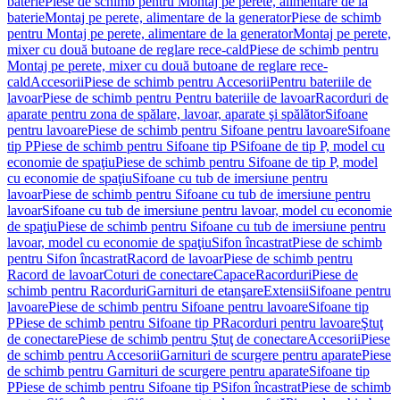
baterie
Piese de schimb pentru Montaj pe perete, alimentare de la
baterie
Montaj pe perete, alimentare de la generator
Piese de schimb
pentru Montaj pe perete, alimentare de la generator
Montaj pe perete,
mixer cu două butoane de reglare rece-cald
Piese de schimb pentru
Montaj pe perete, mixer cu două butoane de reglare rece-
cald
Accesorii
Piese de schimb pentru Accesorii
Pentru bateriile de
lavoar
Piese de schimb pentru Pentru bateriile de lavoar
Racorduri de
aparate pentru zona de spălare, lavoar, aparate şi spălător
Sifoane
pentru lavoare
Piese de schimb pentru Sifoane pentru lavoare
Sifoane
tip P
Piese de schimb pentru Sifoane tip P
Sifoane de tip P, model cu
economie de spaţiu
Piese de schimb pentru Sifoane de tip P, model
cu economie de spaţiu
Sifoane cu tub de imersiune pentru
lavoar
Piese de schimb pentru Sifoane cu tub de imersiune pentru
lavoar
Sifoane cu tub de imersiune pentru lavoar, model cu economie
de spaţiu
Piese de schimb pentru Sifoane cu tub de imersiune pentru
lavoar, model cu economie de spaţiu
Sifon încastrat
Piese de schimb
pentru Sifon încastrat
Racord de lavoar
Piese de schimb pentru
Racord de lavoar
Coturi de conectare
Capace
Racorduri
Piese de
schimb pentru Racorduri
Garnituri de etanşare
Extensii
Sifoane pentru
lavoare
Piese de schimb pentru Sifoane pentru lavoare
Sifoane tip
P
Piese de schimb pentru Sifoane tip P
Racorduri pentru lavoare
Ştuţ
de conectare
Piese de schimb pentru Ştuţ de conectare
Accesorii
Piese
de schimb pentru Accesorii
Garnituri de scurgere pentru aparate
Piese
de schimb pentru Garnituri de scurgere pentru aparate
Sifoane tip
P
Piese de schimb pentru Sifoane tip P
Sifon încastrat
Piese de schimb