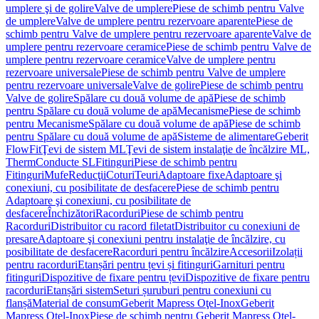
umplere şi de golire
Valve de umplere
Piese de schimb pentru Valve
de umplere
Valve de umplere pentru rezervoare aparente
Piese de
schimb pentru Valve de umplere pentru rezervoare aparente
Valve de
umplere pentru rezervoare ceramice
Piese de schimb pentru Valve de
umplere pentru rezervoare ceramice
Valve de umplere pentru
rezervoare universale
Piese de schimb pentru Valve de umplere
pentru rezervoare universale
Valve de golire
Piese de schimb pentru
Valve de golire
Spălare cu două volume de apă
Piese de schimb
pentru Spălare cu două volume de apă
Mecanisme
Piese de schimb
pentru Mecanisme
Spălare cu două volume de apă
Piese de schimb
pentru Spălare cu două volume de apă
Sisteme de alimentare
Geberit
FlowFit
Ţevi de sistem ML
Ţevi de sistem instalaţie de încălzire ML,
Therm
Conducte SL
Fitinguri
Piese de schimb pentru
Fitinguri
Mufe
Reducţii
Coturi
Teuri
Adaptoare fixe
Adaptoare şi
conexiuni, cu posibilitate de desfacere
Piese de schimb pentru
Adaptoare şi conexiuni, cu posibilitate de
desfacere
Închizători
Racorduri
Piese de schimb pentru
Racorduri
Distribuitor cu racord filetat
Distribuitor cu conexiuni de
presare
Adaptoare şi conexiuni pentru instalaţie de încălzire, cu
posibilitate de desfacere
Racorduri pentru încălzire
Accesorii
Izolații
pentru racorduri
Etanșări pentru țevi și fitinguri
Garnituri pentru
fitinguri
Dispozitive de fixare pentru țevi
Dispozitive de fixare pentru
racorduri
Etanșări sistem
Seturi șuruburi pentru conexiuni cu
flanșă
Material de consum
Geberit Mapress Oţel-Inox
Geberit
Mapress Oţel-Inox
Piese de schimb pentru Geberit Mapress Oţel-