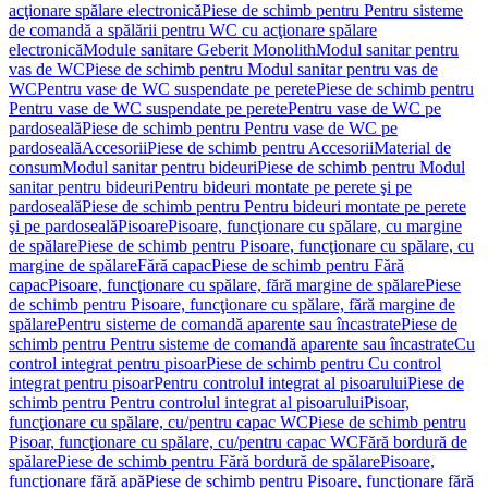
acţionare spălare electronică
Piese de schimb pentru Pentru sisteme
de comandă a spălării pentru WC cu acţionare spălare
electronică
Module sanitare Geberit Monolith
Modul sanitar pentru
vas de WC
Piese de schimb pentru Modul sanitar pentru vas de
WC
Pentru vase de WC suspendate pe perete
Piese de schimb pentru
Pentru vase de WC suspendate pe perete
Pentru vase de WC pe
pardoseală
Piese de schimb pentru Pentru vase de WC pe
pardoseală
Accesorii
Piese de schimb pentru Accesorii
Material de
consum
Modul sanitar pentru bideuri
Piese de schimb pentru Modul
sanitar pentru bideuri
Pentru bideuri montate pe perete şi pe
pardoseală
Piese de schimb pentru Pentru bideuri montate pe perete
şi pe pardoseală
Pisoare
Pisoare, funcţionare cu spălare, cu margine
de spălare
Piese de schimb pentru Pisoare, funcţionare cu spălare, cu
margine de spălare
Fără capac
Piese de schimb pentru Fără
capac
Pisoare, funcţionare cu spălare, fără margine de spălare
Piese
de schimb pentru Pisoare, funcţionare cu spălare, fără margine de
spălare
Pentru sisteme de comandă aparente sau încastrate
Piese de
schimb pentru Pentru sisteme de comandă aparente sau încastrate
Cu
control integrat pentru pisoar
Piese de schimb pentru Cu control
integrat pentru pisoar
Pentru controlul integrat al pisoarului
Piese de
schimb pentru Pentru controlul integrat al pisoarului
Pisoar,
funcţionare cu spălare, cu/pentru capac WC
Piese de schimb pentru
Pisoar, funcţionare cu spălare, cu/pentru capac WC
Fără bordură de
spălare
Piese de schimb pentru Fără bordură de spălare
Pisoare,
funcţionare fără apă
Piese de schimb pentru Pisoare, funcţionare fără