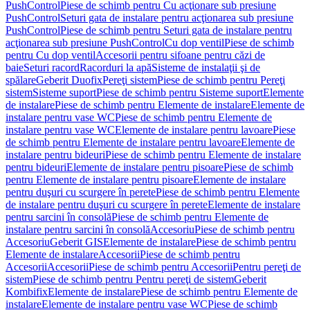
PushControl
Piese de schimb pentru Cu acţionare sub presiune
PushControl
Seturi gata de instalare pentru acţionarea sub presiune
PushControl
Piese de schimb pentru Seturi gata de instalare pentru
acţionarea sub presiune PushControl
Cu dop ventil
Piese de schimb
pentru Cu dop ventil
Accesorii pentru sifoane pentru căzi de
baie
Seturi racord
Racorduri la apă
Sisteme de instalaţii şi de
spălare
Geberit Duofix
Pereţi sistem
Piese de schimb pentru Pereţi
sistem
Sisteme suport
Piese de schimb pentru Sisteme suport
Elemente
de instalare
Piese de schimb pentru Elemente de instalare
Elemente de
instalare pentru vase WC
Piese de schimb pentru Elemente de
instalare pentru vase WC
Elemente de instalare pentru lavoare
Piese
de schimb pentru Elemente de instalare pentru lavoare
Elemente de
instalare pentru bideuri
Piese de schimb pentru Elemente de instalare
pentru bideuri
Elemente de instalare pentru pisoare
Piese de schimb
pentru Elemente de instalare pentru pisoare
Elemente de instalare
pentru duşuri cu scurgere în perete
Piese de schimb pentru Elemente
de instalare pentru duşuri cu scurgere în perete
Elemente de instalare
pentru sarcini în consolă
Piese de schimb pentru Elemente de
instalare pentru sarcini în consolă
Accesoriu
Piese de schimb pentru
Accesoriu
Geberit GIS
Elemente de instalare
Piese de schimb pentru
Elemente de instalare
Accesorii
Piese de schimb pentru
Accesorii
Accesorii
Piese de schimb pentru Accesorii
Pentru pereţi de
sistem
Piese de schimb pentru Pentru pereţi de sistem
Geberit
Kombifix
Elemente de instalare
Piese de schimb pentru Elemente de
instalare
Elemente de instalare pentru vase WC
Piese de schimb