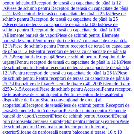
pentru jgheaburi
Receptori de terasă cu capacitate de până la 12
l/s
Piese de schimb pentru Receptori de terasă cu capacitate de până
la 12 l/s
Receptori de terasă cu capacitate de până la 25 l/s
Piese de
schimb pentru Receptori de terasă cu capacitate de până la 25
l/s
Receptori de terasă cu capacitate de până la 100 l/s
Piese de
schimb pentru Receptori de terasă cu capacitate de până la 100
l/s
Elemente barieră de vapori
Piese de schimb pentru Elemente
barieră de vapori
Pentru receptori de terasă cu capacitate de până la
12 l/s
Piese de schimb pentru Pentru receptori de terasă cu capacitate
de până la 12 l/s
Pentru receptori de terasă cu capacitate de până la
25 l/s
Preaplinuri de urgenţă
Piese de schimb pentru Preaplinuri de
urgenţă
Pentru receptori de terasă cu capacitate de până la 12 l/s
Piese
de schimb pentru Pentru receptori de terasă cu capacitate de până la
12 l/s
Pentru receptori de terasă cu capacitate de până la 25 l/s
Piese
de schimb pentru Pentru receptori de terasă cu capacitate de până la
25 l/s
Dispozitive de fixare
Sistem de fixare d40–200
Sistem de fixare
d250–315
Accesorii
Piese de schimb pentru Accesorii
Pentru receptori
de terasă
Piese de schimb pentru Pentru receptori de terasă
Pentru
dispozitive de fixare
Sistem convenţional de drenaj al
acoperişului
Receptori de terasă
Piese de schimb pentru Receptori de
terasă
Elemente barieră de vapori
Piese de schimb pentru Elemente
barieră de vapori
Accesorii
Piese de schimb pentru Accesorii
Drenaj
prin pardoseală
Drenarea suprafeţelor pentru interior şi exterior
Piese
de schimb pentru Drenarea suprafeţelor pentru interior şi
exterior
Sifoane de pardoseală pentru balcoane și terase, 10 x 10