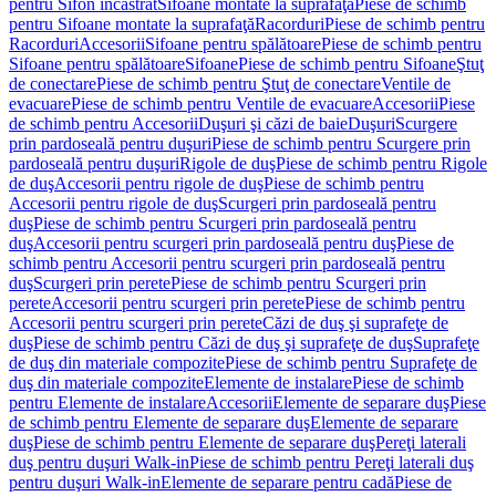
pentru Sifon încastrat
Sifoane montate la suprafaţă
Piese de schimb
pentru Sifoane montate la suprafaţă
Racorduri
Piese de schimb pentru
Racorduri
Accesorii
Sifoane pentru spălătoare
Piese de schimb pentru
Sifoane pentru spălătoare
Sifoane
Piese de schimb pentru Sifoane
Ştuţ
de conectare
Piese de schimb pentru Ştuţ de conectare
Ventile de
evacuare
Piese de schimb pentru Ventile de evacuare
Accesorii
Piese
de schimb pentru Accesorii
Duşuri şi căzi de baie
Duşuri
Scurgere
prin pardoseală pentru duşuri
Piese de schimb pentru Scurgere prin
pardoseală pentru duşuri
Rigole de duş
Piese de schimb pentru Rigole
de duş
Accesorii pentru rigole de duş
Piese de schimb pentru
Accesorii pentru rigole de duş
Scurgeri prin pardoseală pentru
duş
Piese de schimb pentru Scurgeri prin pardoseală pentru
duş
Accesorii pentru scurgeri prin pardoseală pentru duş
Piese de
schimb pentru Accesorii pentru scurgeri prin pardoseală pentru
duş
Scurgeri prin perete
Piese de schimb pentru Scurgeri prin
perete
Accesorii pentru scurgeri prin perete
Piese de schimb pentru
Accesorii pentru scurgeri prin perete
Căzi de duş şi suprafeţe de
duş
Piese de schimb pentru Căzi de duş şi suprafeţe de duş
Suprafeţe
de duş din materiale compozite
Piese de schimb pentru Suprafeţe de
duş din materiale compozite
Elemente de instalare
Piese de schimb
pentru Elemente de instalare
Accesorii
Elemente de separare duş
Piese
de schimb pentru Elemente de separare duş
Elemente de separare
duş
Piese de schimb pentru Elemente de separare duş
Pereţi laterali
duş pentru duşuri Walk-in
Piese de schimb pentru Pereţi laterali duş
pentru duşuri Walk-in
Elemente de separare pentru cadă
Piese de