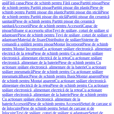
apă
Fără capac
Piese de schimb pentru Fără capac
Partiţii pisoar
Piese
de schimb pentru Partiţii pisoar
Partiţii pisoar din plastic
Piese de
schimb pentru Partiţii pisoar din plastic
Partiţii pisoar din sticlă
Piese
de schimb pentru Partiţii pisoar din sticlă
Partiţii pisoar din ceramică
sanitară
Piese de schimb pentru Partiţii pisoar din ceramică
sanitară
Accesorii
Piese de schimb pentru Accesorii
Capac de
pisoar
Sifoane şi accesoriu sifon
Ţevi de spălare, coturi de spălare şi
adaptoare
Piese de schimb pentru Ţevi de spălare, coturi de spălare şi
adaptoare
Material de fixare
Distribuitor de spălare
Sisteme de
comandă a spălării pentru pisoar
Montaj încorporat
Piese de schimb
pentru Montaj încorporat
Cu acţionare spălare electronică, alimentare
electrică de la reţea
Piese de schimb pentru Cu acţionare spălare
electronică, alimentare electrică de la reţea
Cu acţionare spălare
electronică, alimentare de la baterie
Piese de schimb pentru Cu
acţionare spălare electronică, alimentare de la baterie
Cu acţionare
spălare pneumatică
Piese de schimb pentru Cu acţionare spălare
pneumatică
Basic
Piese de schimb pentru Basic
Montaj aparent
Piese
de schimb pentru Montaj aparent
Cu acţionare spălare electronică,
alimentare electrică de la reţea
Piese de schimb pentru Cu acţionare
spălare electronică, alimentare electrică de la reţea
Cu acţionare
spălare electronică, alimentare de la baterie
Piese de schimb pentru
Cu acţionare spălare electronică, alimentare de la
baterie
Accesorii
Piese de schimb pentru Accesorii
Seturi de carcase şi
de înlocuire
Piese de schimb pentru Seturi de carcase şi de
înlocuire
Ţevi de spălare, coturi de spălare şi adaptoare
Seturi de