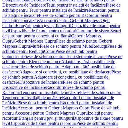
Dispozitive de închidere
Teuri pentru instalaţii de încălzire
Piese de
schimb pentru Teuri pentru instalaţii de încălzire
Racorduri pentru
instalaţii de încălzire
Piese de schimb pentru Racorduri pentru
instalaţii de încălzire
Accesorii pentru Geberit Mapress Oţel-
Carbon
Etanşări pentru ţevi şi fitinguri
Dispozitive de fixare pentru
ţevi
Dispozitive de fixare pentru racorduri
Garnituri de sistem
Seturi
de șuruburi pentru conexiuni cu flanșă
Geberit Mapress
Cupru
Geberit Mapress Cupru
Piese de schimb pentru Geberit
Mapress Cupru
Mufe
Piese de schimb pentru Mufe
Reducţii
Piese de
schimb pentru Reducţii
Coturi
Piese de schimb pentru
Coturi
Teuri
Piese de schimb pentru Teuri
Elemente în cruce
Piese de
schimb pentru Elemente în cruce
Adaptoare, fără posibilitate de
desfacere
Piese de schimb pentru Adaptoare, fără posibilitate de
desfacere
Adaptoare şi conexiuni, cu posibilitate de desfacere
Piese
de schimb pentru Adaptoare şi conexiuni, cu posibilitate de
desfacere
Dispozitive de închidere
Piese de schimb pentru
Dispozitive de închidere
Racorduri
Piese de schimb pentru
Racorduri
Teuri pentru instalaţii de încălzire
Piese de schimb pentru
Teuri pentru instalaţii de încălzire
Racorduri pentru instalaţii de
încălzire
Piese de schimb pentru Racorduri pentru instalaţii de
încălzire
Accesorii pentru Geberit Mapress Cupru
Piese de schimb
pentru Accesorii pentru Geberit Mapress Cupru
Izolaţii pentru
racorduri
Etanşări pentru ţevi şi fitinguri
Dispozitive de fixare pentru
ţevi
Dispozitive de fixare pentru racorduri
Piese de schimb pentru