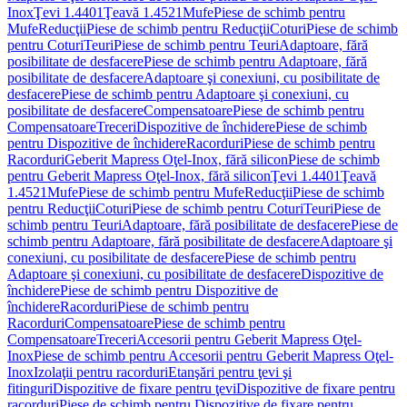
Inox
Ţevi 1.4401
Ţeavă 1.4521
Mufe
Piese de schimb pentru
Mufe
Reducţii
Piese de schimb pentru Reducţii
Coturi
Piese de schimb
pentru Coturi
Teuri
Piese de schimb pentru Teuri
Adaptoare, fără
posibilitate de desfacere
Piese de schimb pentru Adaptoare, fără
posibilitate de desfacere
Adaptoare şi conexiuni, cu posibilitate de
desfacere
Piese de schimb pentru Adaptoare şi conexiuni, cu
posibilitate de desfacere
Compensatoare
Piese de schimb pentru
Compensatoare
Treceri
Dispozitive de închidere
Piese de schimb
pentru Dispozitive de închidere
Racorduri
Piese de schimb pentru
Racorduri
Geberit Mapress Oţel-Inox, fără silicon
Piese de schimb
pentru Geberit Mapress Oţel-Inox, fără silicon
Ţevi 1.4401
Ţeavă
1.4521
Mufe
Piese de schimb pentru Mufe
Reducţii
Piese de schimb
pentru Reducţii
Coturi
Piese de schimb pentru Coturi
Teuri
Piese de
schimb pentru Teuri
Adaptoare, fără posibilitate de desfacere
Piese de
schimb pentru Adaptoare, fără posibilitate de desfacere
Adaptoare şi
conexiuni, cu posibilitate de desfacere
Piese de schimb pentru
Adaptoare şi conexiuni, cu posibilitate de desfacere
Dispozitive de
închidere
Piese de schimb pentru Dispozitive de
închidere
Racorduri
Piese de schimb pentru
Racorduri
Compensatoare
Piese de schimb pentru
Compensatoare
Treceri
Accesorii pentru Geberit Mapress Oţel-
Inox
Piese de schimb pentru Accesorii pentru Geberit Mapress Oţel-
Inox
Izolaţii pentru racorduri
Etanşări pentru ţevi şi
fitinguri
Dispozitive de fixare pentru ţevi
Dispozitive de fixare pentru
racorduri
Piese de schimb pentru Dispozitive de fixare pentru