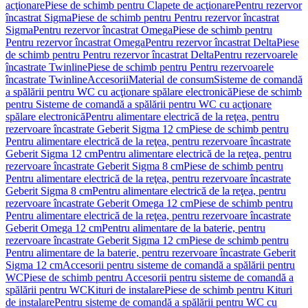
acţionare
Piese de schimb pentru Clapete de acţionare
Pentru rezervor
încastrat Sigma
Piese de schimb pentru Pentru rezervor încastrat
Sigma
Pentru rezervor încastrat Omega
Piese de schimb pentru
Pentru rezervor încastrat Omega
Pentru rezervor încastrat Delta
Piese
de schimb pentru Pentru rezervor încastrat Delta
Pentru rezervoarele
încastrate Twinline
Piese de schimb pentru Pentru rezervoarele
încastrate Twinline
Accesorii
Material de consum
Sisteme de comandă
a spălării pentru WC cu acţionare spălare electronică
Piese de schimb
pentru Sisteme de comandă a spălării pentru WC cu acţionare
spălare electronică
Pentru alimentare electrică de la reţea, pentru
rezervoare încastrate Geberit Sigma 12 cm
Piese de schimb pentru
Pentru alimentare electrică de la reţea, pentru rezervoare încastrate
Geberit Sigma 12 cm
Pentru alimentare electrică de la reţea, pentru
rezervoare încastrate Geberit Sigma 8 cm
Piese de schimb pentru
Pentru alimentare electrică de la reţea, pentru rezervoare încastrate
Geberit Sigma 8 cm
Pentru alimentare electrică de la reţea, pentru
rezervoare încastrate Geberit Omega 12 cm
Piese de schimb pentru
Pentru alimentare electrică de la reţea, pentru rezervoare încastrate
Geberit Omega 12 cm
Pentru alimentare de la baterie, pentru
rezervoare încastrate Geberit Sigma 12 cm
Piese de schimb pentru
Pentru alimentare de la baterie, pentru rezervoare încastrate Geberit
Sigma 12 cm
Accesorii pentru sisteme de comandă a spălării pentru
WC
Piese de schimb pentru Accesorii pentru sisteme de comandă a
spălării pentru WC
Kituri de instalare
Piese de schimb pentru Kituri
de instalare
Pentru sisteme de comandă a spălării pentru WC cu