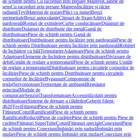
de schimb pentru Cu racorduri prin presare Mapress
Clapete de
sens
Cu racorduri prin presare Mapress
Încălzire și răcire
radiantă
Ţevi
Material de pozare
Plăci cu nuturi
Benzi
perimetrale
Benzi autocolante
Clipsuri de fixare
Aditivi de
pardoseală
Rosturi de extindere
Curbe conducătoare
Dulapuri de
distribuţie
Dulapuri de distribuţie din metal
Gamă de
distribuitoare
Piese de schimb pentru Gamă de
distribuitoare
Distribuitoare pentru încălzire prin pardoseală
Piese de
schimb pentru Distribuitoare pentru încălzire prin pardoseală
Robinet
de închidere cu bilă
Termometre
Adaptoare
Piese de schimb pentru
Adaptoare
Elemente de închidere pentru distribuitoare
Divizoare de
debit
Unităţi de reglare a temperaturii
Piese de schimb pentru Unităţi
de reglare a temperaturii
Distribuitoare pentru circuitele corpurilor de
încălzire
Piese de schimb pentru Distribuitoare pentru circuitele
corpurilor de încălzire
Bypassuri
Componente de
reglaj
Servomotoare
Termostate de ambianţă
Regulator
principal
Module de
comunicare
Senzori
Transformatoare
Accesorii
Izolaţii pentru
distribuitoare
Sisteme de drenare a clădirilor
Geberit Silent-
db20
Ţevi
Fitinguri
Piese de schimb pentru
Fitinguri
Coturi
Ramificaţii
Piese de schimb pentru
Ramificaţii
Reducţii
Piese de curățire
Piese de schimb pentru Piese de
curățire
Fitinguri SuperTube
Coturi
Fitinguri speciale
Conexiuni
Piese
de schimb pentru Conexiuni
Îmbinări prin sudură
Îmbinări prin
mufare
Piese de schimb pentru Îmbinări prin mufare
Conexiuni prin