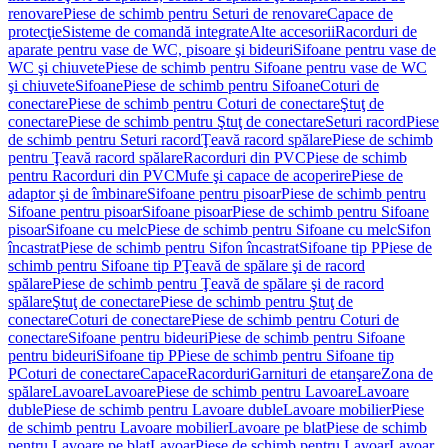
renovare
Piese de schimb pentru Seturi de renovare
Capace de
protecţie
Sisteme de comandă integrate
Alte accesorii
Racorduri de
aparate pentru vase de WC, pisoare şi bideuri
Sifoane pentru vase de
WC şi chiuvete
Piese de schimb pentru Sifoane pentru vase de WC
şi chiuvete
Sifoane
Piese de schimb pentru Sifoane
Coturi de
conectare
Piese de schimb pentru Coturi de conectare
Ştuţ de
conectare
Piese de schimb pentru Ştuţ de conectare
Seturi racord
Piese
de schimb pentru Seturi racord
Ţeavă racord spălare
Piese de schimb
pentru Ţeavă racord spălare
Racorduri din PVC
Piese de schimb
pentru Racorduri din PVC
Mufe şi capace de acoperire
Piese de
adaptor şi de îmbinare
Sifoane pentru pisoar
Piese de schimb pentru
Sifoane pentru pisoar
Sifoane pisoar
Piese de schimb pentru Sifoane
pisoar
Sifoane cu melc
Piese de schimb pentru Sifoane cu melc
Sifon
încastrat
Piese de schimb pentru Sifon încastrat
Sifoane tip P
Piese de
schimb pentru Sifoane tip P
Ţeavă de spălare şi de racord
spălare
Piese de schimb pentru Ţeavă de spălare şi de racord
spălare
Ştuţ de conectare
Piese de schimb pentru Ştuţ de
conectare
Coturi de conectare
Piese de schimb pentru Coturi de
conectare
Sifoane pentru bideuri
Piese de schimb pentru Sifoane
pentru bideuri
Sifoane tip P
Piese de schimb pentru Sifoane tip
P
Coturi de conectare
Capace
Racorduri
Garnituri de etanşare
Zona de
spălare
Lavoare
Lavoare
Piese de schimb pentru Lavoare
Lavoare
duble
Piese de schimb pentru Lavoare duble
Lavoare mobilier
Piese
de schimb pentru Lavoare mobilier
Lavoare pe blat
Piese de schimb
pentru Lavoare pe blat
Lavoar
Piese de schimb pentru Lavoar
Lavoar