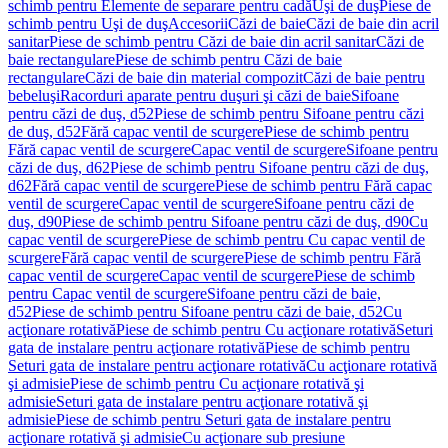
schimb pentru Elemente de separare pentru cadă
Uşi de duş
Piese de
schimb pentru Uşi de duş
Accesorii
Căzi de baie
Căzi de baie din acril
sanitar
Piese de schimb pentru Căzi de baie din acril sanitar
Căzi de
baie rectangulare
Piese de schimb pentru Căzi de baie
rectangulare
Căzi de baie din material compozit
Căzi de baie pentru
bebeluşi
Racorduri aparate pentru duşuri şi căzi de baie
Sifoane
pentru căzi de duş, d52
Piese de schimb pentru Sifoane pentru căzi
de duş, d52
Fără capac ventil de scurgere
Piese de schimb pentru
Fără capac ventil de scurgere
Capac ventil de scurgere
Sifoane pentru
căzi de duş, d62
Piese de schimb pentru Sifoane pentru căzi de duş,
d62
Fără capac ventil de scurgere
Piese de schimb pentru Fără capac
ventil de scurgere
Capac ventil de scurgere
Sifoane pentru căzi de
duş, d90
Piese de schimb pentru Sifoane pentru căzi de duş, d90
Cu
capac ventil de scurgere
Piese de schimb pentru Cu capac ventil de
scurgere
Fără capac ventil de scurgere
Piese de schimb pentru Fără
capac ventil de scurgere
Capac ventil de scurgere
Piese de schimb
pentru Capac ventil de scurgere
Sifoane pentru căzi de baie,
d52
Piese de schimb pentru Sifoane pentru căzi de baie, d52
Cu
acţionare rotativă
Piese de schimb pentru Cu acţionare rotativă
Seturi
gata de instalare pentru acţionare rotativă
Piese de schimb pentru
Seturi gata de instalare pentru acţionare rotativă
Cu acţionare rotativă
şi admisie
Piese de schimb pentru Cu acţionare rotativă şi
admisie
Seturi gata de instalare pentru acţionare rotativă şi
admisie
Piese de schimb pentru Seturi gata de instalare pentru
acţionare rotativă şi admisie
Cu acţionare sub presiune