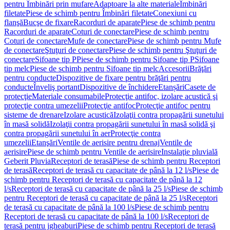
pentru Îmbinări prin mufare
Adaptoare la alte materiale
Îmbinări
filetate
Piese de schimb pentru Îmbinări filetate
Conexiuni cu
flanşă
Bucşe de fixare
Racorduri de aparate
Piese de schimb pentru
Racorduri de aparate
Coturi de conectare
Piese de schimb pentru
Coturi de conectare
Mufe de conectare
Piese de schimb pentru Mufe
de conectare
Ştuţuri de conectare
Piese de schimb pentru Ştuţuri de
conectare
Sifoane tip P
Piese de schimb pentru Sifoane tip P
Sifoane
tip melc
Piese de schimb pentru Sifoane tip melc
Accesorii
Brăţări
pentru conducte
Dispozitive de fixare pentru brăţări pentru
conducte
Înveliş portant
Dispozitive de închidere
Etanșări
Casete de
protecţie
Materiale consumabile
Protecţie antifoc, izolare acustică şi
protecţie contra umezelii
Protecţie antifoc
Protecţie antifoc pentru
sisteme de drenare
Izolare acustică
Izolaţii contra propagării sunetului
în masă solidă
Izolaţii contra propagării sunetului în masă solidă şi
contra propagării sunetului în aer
Protecţie contra
umezelii
Etanşări
Ventile de aerisire pentru drenaj
Ventile de
aerisire
Piese de schimb pentru Ventile de aerisire
Instalaţie pluvială
Geberit Pluvia
Receptori de terasă
Piese de schimb pentru Receptori
de terasă
Receptori de terasă cu capacitate de până la 12 l/s
Piese de
schimb pentru Receptori de terasă cu capacitate de până la 12
l/s
Receptori de terasă cu capacitate de până la 25 l/s
Piese de schimb
pentru Receptori de terasă cu capacitate de până la 25 l/s
Receptori
de terasă cu capacitate de până la 100 l/s
Piese de schimb pentru
Receptori de terasă cu capacitate de până la 100 l/s
Receptori de
terasă pentru jgheaburi
Piese de schimb pentru Receptori de terasă