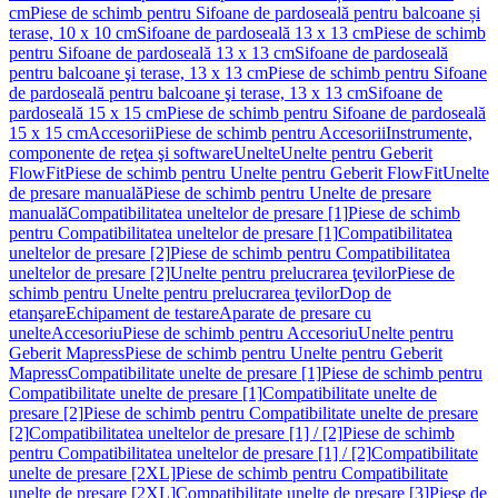
cm
Piese de schimb pentru Sifoane de pardoseală pentru balcoane și
terase, 10 x 10 cm
Sifoane de pardoseală 13 x 13 cm
Piese de schimb
pentru Sifoane de pardoseală 13 x 13 cm
Sifoane de pardoseală
pentru balcoane şi terase, 13 x 13 cm
Piese de schimb pentru Sifoane
de pardoseală pentru balcoane şi terase, 13 x 13 cm
Sifoane de
pardoseală 15 x 15 cm
Piese de schimb pentru Sifoane de pardoseală
15 x 15 cm
Accesorii
Piese de schimb pentru Accesorii
Instrumente,
componente de reţea şi software
Unelte
Unelte pentru Geberit
FlowFit
Piese de schimb pentru Unelte pentru Geberit FlowFit
Unelte
de presare manuală
Piese de schimb pentru Unelte de presare
manuală
Compatibilitatea uneltelor de presare [1]
Piese de schimb
pentru Compatibilitatea uneltelor de presare [1]
Compatibilitatea
uneltelor de presare [2]
Piese de schimb pentru Compatibilitatea
uneltelor de presare [2]
Unelte pentru prelucrarea ţevilor
Piese de
schimb pentru Unelte pentru prelucrarea ţevilor
Dop de
etanşare
Echipament de testare
Aparate de presare cu
unelte
Accesoriu
Piese de schimb pentru Accesoriu
Unelte pentru
Geberit Mapress
Piese de schimb pentru Unelte pentru Geberit
Mapress
Compatibilitate unelte de presare [1]
Piese de schimb pentru
Compatibilitate unelte de presare [1]
Compatibilitate unelte de
presare [2]
Piese de schimb pentru Compatibilitate unelte de presare
[2]
Compatibilitatea uneltelor de presare [1] / [2]
Piese de schimb
pentru Compatibilitatea uneltelor de presare [1] / [2]
Compatibilitate
unelte de presare [2XL]
Piese de schimb pentru Compatibilitate
unelte de presare [2XL]
Compatibilitate unelte de presare [3]
Piese de