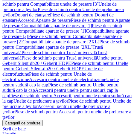
schimb pentru Compatibilitate unelte de presare [3]
Unelte de
prelucrare a ţevilor
Piese de schimb pentru Unelte de prelucrare a
ţevilor
Dopuri de etanşare
Piese de schimb pentru Dopuri de
etanşare
Accesorii
Aparate de presare
Piese de schimb pentru Aparate
de presare
Compatibilitate aparate de presare [1]
Piese de schimb
pentru Compatibilitate aparate de presare [1]
Compatibilitate aparate
de presare [2]
Piese de schimb pentru Compatibilitate aparate de
presare [2]
Compatibilitate aparate de presare [2XL]
Piese de schimb
pentru Compatibilitate aparate de presare [2XL]
Trusă
universală
Piese de schimb pentru Trusă universală
Trusă
universală
Piese de schimb pentru Trusă universală
Unelte pentru
Geberit Silent-db20 / Geberit HDPE
Piese de schimb pentru Unelte
pentru Geberit Silent-db20 / Geberit HDPE
Unelte de
electrofuziune
Piese de schimb pentru Unelte de
electrofuziune
Accesorii pentru unelte de electrofuziune
Unelte
pentru sudură cap la cap
Piese de schimb pentru Unelte pentru
sudură cap la cap
Accesorii pentru unelte pentru sudură cap la
cap
Piese de schimb pentru Accesorii pentru unelte pentru sudură cap
la cap
Unelte de prelucrare a ţevilor
Piese de schimb pentru Unelte de
prelucrare a ţevilor
Accesorii pentru unelte de prelucrare a
ţevilor
Piese de schimb pentru Accesorii pentru unelte de prelucrare a
ţevilor
Categorii de produse
Serii de baie