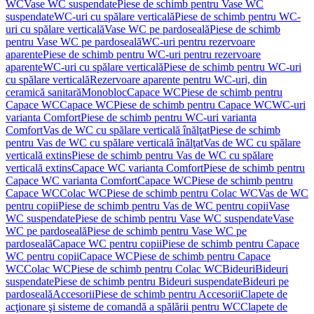
WC
Vase WC suspendate
Piese de schimb pentru Vase WC
suspendate
WC-uri cu spălare verticală
Piese de schimb pentru WC-
uri cu spălare verticală
Vase WC pe pardoseală
Piese de schimb
pentru Vase WC pe pardoseală
WC-uri pentru rezervoare
aparente
Piese de schimb pentru WC-uri pentru rezervoare
aparente
WC-uri cu spălare verticală
Piese de schimb pentru WC-uri
cu spălare verticală
Rezervoare aparente pentru WC-uri, din
ceramică sanitară
Monobloc
Capace WC
Piese de schimb pentru
Capace WC
Capace WC
Piese de schimb pentru Capace WC
WC-uri
varianta Comfort
Piese de schimb pentru WC-uri varianta
Comfort
Vas de WC cu spălare verticală înălţat
Piese de schimb
pentru Vas de WC cu spălare verticală înălţat
Vas de WC cu spălare
verticală extins
Piese de schimb pentru Vas de WC cu spălare
verticală extins
Capace WC varianta Comfort
Piese de schimb pentru
Capace WC varianta Comfort
Capace WC
Piese de schimb pentru
Capace WC
Colac WC
Piese de schimb pentru Colac WC
Vas de WC
pentru copii
Piese de schimb pentru Vas de WC pentru copii
Vase
WC suspendate
Piese de schimb pentru Vase WC suspendate
Vase
WC pe pardoseală
Piese de schimb pentru Vase WC pe
pardoseală
Capace WC pentru copii
Piese de schimb pentru Capace
WC pentru copii
Capace WC
Piese de schimb pentru Capace
WC
Colac WC
Piese de schimb pentru Colac WC
Bideuri
Bideuri
suspendate
Piese de schimb pentru Bideuri suspendate
Bideuri pe
pardoseală
Accesorii
Piese de schimb pentru Accesorii
Clapete de
acţionare şi sisteme de comandă a spălării pentru WC
Clapete de