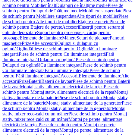
schimb pentru Mobilier înalt
Dulapuri de înălţime medie
Piese de
schimb pentru Dulapuri de înălţime medie
Mobiliere suspendate
Piese
de schimb pentru Mobiliere suspendate
Alte tipuri de mobilier
Piese
de schimb pentru Alte tipuri de mobilier
Etajere de perete
Piese de
schimb pentru Etajere de perete
Accesorii
Inserţii pentru sertare şi
cutii de depozitare
Suport pentru prosoape şi cârlig pentru
prosoape
Elemente de iluminare
Mânere
Seturi de picioare
Panouri
magnetice
Prize
Alte accesorii
Oglinzi şi dulapuri cu
oglindă
Oglindă
Piese de schimb pentru Oglindă
Cu iluminare
integrată
Piese de schimb pentru Cu iluminare integrată
Fără
iluminare integrată
Dulapuri cu oglindă
Piese de schimb pentru
Dulapuri cu oglindă
Cu iluminare integrată
Piese de schimb pentru
Cu iluminare integrată
Fără iluminare integrată
Piese de schimb
pentru Fără iluminare integrată
Accesorii
Elemente de iluminare
Alte
accesorii
Prize
Baterii
Baterii de lavoar
Piese de schimb pentru Baterii
de lavoar
Montaj stativ, alimentare electrică de la reţea
Piese de
schimb pentru Montaj stativ, alimentare electrică de la reţea
Montaj
stativ, alimentare de la baterie
Piese de schimb pentru Montaj stativ,
alimentare de la baterie
Montaj stativ, alimentare de la generator
Piese
de schimb pentru Montaj stativ, alimentare de la generator
Montaj
stativ, mixer rece-cald cu un mâner
Piese de schimb pentru Montaj
stativ, mixer rece-cald cu un mâner
Montaj pe perete, alimentare
electrică de la reţea
Piese de schimb pentru Montaj pe perete,
alimentare electrică de la reţea
Montaj pe perete, alimentare de la