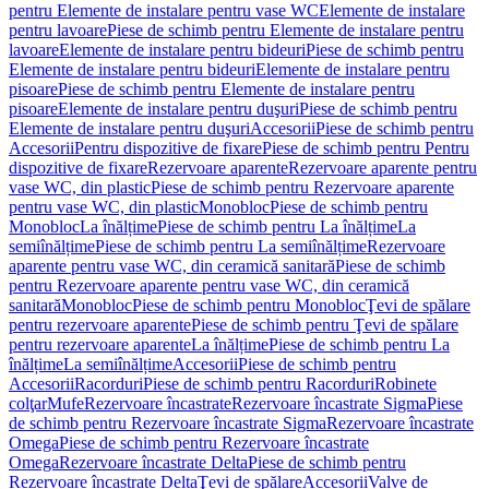
pentru Elemente de instalare pentru vase WC
Elemente de instalare
pentru lavoare
Piese de schimb pentru Elemente de instalare pentru
lavoare
Elemente de instalare pentru bideuri
Piese de schimb pentru
Elemente de instalare pentru bideuri
Elemente de instalare pentru
pisoare
Piese de schimb pentru Elemente de instalare pentru
pisoare
Elemente de instalare pentru duşuri
Piese de schimb pentru
Elemente de instalare pentru duşuri
Accesorii
Piese de schimb pentru
Accesorii
Pentru dispozitive de fixare
Piese de schimb pentru Pentru
dispozitive de fixare
Rezervoare aparente
Rezervoare aparente pentru
vase WC, din plastic
Piese de schimb pentru Rezervoare aparente
pentru vase WC, din plastic
Monobloc
Piese de schimb pentru
Monobloc
La înălțime
Piese de schimb pentru La înălțime
La
semiînălțime
Piese de schimb pentru La semiînălțime
Rezervoare
aparente pentru vase WC, din ceramică sanitară
Piese de schimb
pentru Rezervoare aparente pentru vase WC, din ceramică
sanitară
Monobloc
Piese de schimb pentru Monobloc
Ţevi de spălare
pentru rezervoare aparente
Piese de schimb pentru Ţevi de spălare
pentru rezervoare aparente
La înălțime
Piese de schimb pentru La
înălțime
La semiînălțime
Accesorii
Piese de schimb pentru
Accesorii
Racorduri
Piese de schimb pentru Racorduri
Robinete
colţar
Mufe
Rezervoare încastrate
Rezervoare încastrate Sigma
Piese
de schimb pentru Rezervoare încastrate Sigma
Rezervoare încastrate
Omega
Piese de schimb pentru Rezervoare încastrate
Omega
Rezervoare încastrate Delta
Piese de schimb pentru
Rezervoare încastrate Delta
Ţevi de spălare
Accesorii
Valve de