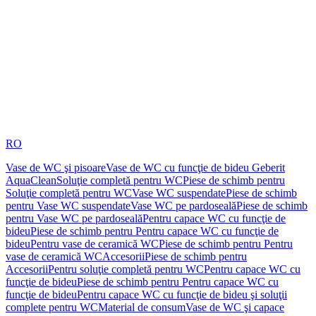
RO
Vase de WC şi pisoare
Vase de WC cu funcţie de bideu Geberit
AquaClean
Soluţie completă pentru WC
Piese de schimb pentru
Soluţie completă pentru WC
Vase WC suspendate
Piese de schimb
pentru Vase WC suspendate
Vase WC pe pardoseală
Piese de schimb
pentru Vase WC pe pardoseală
Pentru capace WC cu funcţie de
bideu
Piese de schimb pentru Pentru capace WC cu funcţie de
bideu
Pentru vase de ceramică WC
Piese de schimb pentru Pentru
vase de ceramică WC
Accesorii
Piese de schimb pentru
Accesorii
Pentru soluţie completă pentru WC
Pentru capace WC cu
funcţie de bideu
Piese de schimb pentru Pentru capace WC cu
funcţie de bideu
Pentru capace WC cu funcţie de bideu şi soluţii
complete pentru WC
Material de consum
Vase de WC şi capace