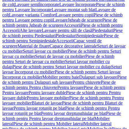
de colţ
Lavoare semiîncorporate
Lavoare încorporate
Piese de schimb
pentru Lavoare încorporate
Lavoare montat sub blat
Lavoare de
colţ
Lavoare varianta Comfort
Lavoare pentru copii
Piese de schimb
pentru Lavoare pentru copii
Lavoare
Jgheab de scurgere
Piese de
schimb pentru Jgheab de scurgere
Accesorii
Piese de schimb pentru
Accesorii
Alte lavoare
Lavoare pentru săli de clasă
Piedestaluri
Piese
de schimb pentru Piedestaluri
Piedestaluri
Semipiedestale
Piese de
schimb pentru Semipiedestale
Accesorii
Capac ventil de
scurgere
Material de fixare
Capace decorative laterale
Seturi de lavoar
cu mobilier
Seturi lavoar cu mobilier
Piese de schimb pentru Seturi
lavoar cu mobilier
Seturi de lavoar cu mobilier
Piese de schimb
pentru Seturi de lavoar cu mobilier
Seturi lavoar mobilier cu
dulap
Piese de schimb pentru Seturi lavoar mobilier cu dulap
Seturi
lavoar încorporat cu mobilier
Piese de schimb pentru Seturi lavoar
încorporat cu mobilier
Mobilier pentru baie
Dulapuri sub lavoare
Piese
de schimb pentru Dulapuri sub lavoare
Pentru chiuvete
Piese de
schimb pentru Pentru chiuvete
Pentru lavoare
Piese de schimb pentru
Pentru lavoare
Pentru lavoare duble
Piese de schimb pentru Pentru
lavoare duble
Pentru lavoare mobilier
Piese de schimb pentru Pentru
lavoare mobilier
Blaturi de lavoar
Piese de schimb pentru Blaturi de
lavoar
Pentru lavoar rotunjit pe blat
Piese de schimb pentru Pentru
lavoar rotunjit pe blat
Pentru lavoar dreptunghiular pe blat
Piese de
schimb pentru Pentru lavoar dreptunghiular pe blat
Mobilier
lateral
Piese de schimb pentru Mobilier lateral
Mobilier lateral
mic
Piese de schimb pentru Mobilier lateral mic
Mobilier înalt
Piese de