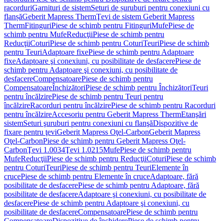
racorduri
Garnituri de sistem
Seturi de șuruburi pentru conexiuni cu
flanșă
Geberit Mapress Therm
Ţevi de sistem Geberit Mapress
Therm
Fitinguri
Piese de schimb pentru Fitinguri
Mufe
Piese de
schimb pentru Mufe
Reducţii
Piese de schimb pentru
Reducţii
Coturi
Piese de schimb pentru Coturi
Teuri
Piese de schimb
pentru Teuri
Adaptoare fixe
Piese de schimb pentru Adaptoare
fixe
Adaptoare şi conexiuni, cu posibilitate de desfacere
Piese de
schimb pentru Adaptoare şi conexiuni, cu posibilitate de
desfacere
Compensatoare
Piese de schimb pentru
Compensatoare
Închizători
Piese de schimb pentru Închizători
Teuri
pentru încălzire
Piese de schimb pentru Teuri pentru
încălzire
Racorduri pentru încălzire
Piese de schimb pentru Racorduri
pentru încălzire
Accesoriu pentru Geberit Mapress Therm
Etanşări
sistem
Seturi şuruburi pentru conexiuni cu flanşă
Dispozitive de
fixare pentru ţevi
Geberit Mapress Oţel-Carbon
Geberit Mapress
Oţel-Carbon
Piese de schimb pentru Geberit Mapress Oţel-
Carbon
Ţevi 1.0034
Ţevi 1.0215
Mufe
Piese de schimb pentru
Mufe
Reducţii
Piese de schimb pentru Reducţii
Coturi
Piese de schimb
pentru Coturi
Teuri
Piese de schimb pentru Teuri
Elemente în
cruce
Piese de schimb pentru Elemente în cruce
Adaptoare, fără
posibilitate de desfacere
Piese de schimb pentru Adaptoare, fără
posibilitate de desfacere
Adaptoare şi conexiuni, cu posibilitate de
desfacere
Piese de schimb pentru Adaptoare şi conexiuni, cu
posibilitate de desfacere
Compensatoare
Piese de schimb pentru
Compensatoare
Dispozitive de închidere
Piese de schimb pentru