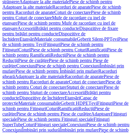
strângere
Adaptoare la alte materiale
Piese de schimb pentru
Adaptoare la alte materiale
Racorduri de aparate
Piese de schimb
pentru Racorduri de aparate
Coturi de conectare
Piese de schimb
pentru Coturi de conectare
Mufe de racordare cu inel de
etanșare
Piese de schimb pentru Mufe de racordare cu inel de
etanșare
Accesorii
Brăţări pentru conducte
Dispozitive de fixare
pentru brăţări pentru conducte
Dispozitive de
închidere
Etanșări
Materiale consumabile
Geberit Silent-PP
Ţevi
Piese
de schimb pentru Ţevi
Fitinguri
Piese de schimb pentru
Fitinguri
Coturi
Piese de schimb pentru Coturi
Ramificaţii
Piese de
schimb pentru Ramificaţii
Reducţii
Piese de schimb pentru
Reducţii
Piese de curățire
Piese de schimb pentru Piese de
curățire
Conexiuni
Piese de schimb pentru Conexiuni
Îmbinări prin
mufare
Piese de schimb pentru Îmbinări prin mufare
Racorduri
gheară
Adaptoare la alte materiale
Racorduri de aparate
Piese de
schimb pentru Racorduri de aparate
Coturi de conectare
Piese de
schimb pentru Coturi de conectare
Ştuţuri de conectare
Piese de
schimb pentru Ştuţuri de conectare
Accesorii
Brățări pentru
conducte
Dispozitive de închidere
Etanșări
Capac de
protecție
Materiale consumabile
Geberit HDPE
Ţevi
Fitinguri
Piese de
schimb pentru Fitinguri
Coturi
Ramificaţii
Reducţii
Piese de
curățire
Piese de schimb pentru Piese de curățire
Adaptoare
Fitinguri
speciale
Piese de schimb pentru Fitinguri speciale
Fitinguri
SuperTube
Coturi
Fitinguri speciale
Conexiuni
Piese de schimb pentru
Conexiuni
Îmbinări prin sudură
Îmbinări prin mufare
Piese de schimb