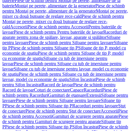
baterie
Piese de schimb pentru Montaj pe perete, alimentare de la
baterie
Montaj pe perete, alimentare de la generator
Piese de schimb
pentru Montaj pe perete, alimentare de la generator
Montaj pe perete,
mixer cu două butoane de reglare rece-cald
Piese de schimb pentru
Montaj pe perete, mixer cu două butoane de reglare rece-
cald
Accesorii
Piese de schimb pentru Accesorii
Pentru bateriile de
lavoar
Piese de schimb pentru Pentru bateriile de lavoar
Racorduri de
aparate pentru zona de spălare, lavoar, aparate şi spălător
Sifoane
pentru lavoare
Piese de schimb pentru Sifoane pentru lavoare
Sifoane
tip P
Piese de schimb pentru Sifoane tip P
Sifoane de tip P, model cu
economie de spaţiu
Piese de schimb pentru Sifoane de tip P, model
cu economie de spaţiu
Sifoane cu tub de imersiune pentru
lavoar
Piese de schimb pentru Sifoane cu tub de imersiune pentru
lavoar
Sifoane cu tub de imersiune pentru lavoar, model cu economie
de spaţiu
Piese de schimb pentru Sifoane cu tub de imersiune pentru
lavoar, model cu economie de spaţiu
Sifon încastrat
Piese de schimb
pentru Sifon încastrat
Racord de lavoar
Piese de schimb pentru
Racord de lavoar
Coturi de conectare
Capace
Racorduri
Piese de
schimb pentru Racorduri
Garnituri de etanşare
Extensii
Sifoane pentru
lavoare
Piese de schimb pentru Sifoane pentru lavoare
Sifoane tip
P
Piese de schimb pentru Sifoane tip P
Racorduri pentru lavoare
Ştuţ
de conectare
Piese de schimb pentru Ştuţ de conectare
Accesorii
Piese
de schimb pentru Accesorii
Garnituri de scurgere pentru aparate
Piese
de schimb pentru Garnituri de scurgere pentru aparate
Sifoane tip
P
Piese de schimb pentru Sifoane tip P
Sifon încastrat
Piese de schimb