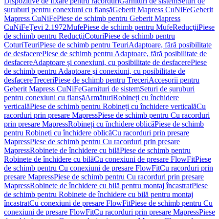
Dispozitive de fixare pentru racorduri
Garnituri de sistem
Seturi de
șuruburi pentru conexiuni cu flanșă
Geberit Mapress CuNiFe
Geberit
Mapress CuNiFe
Piese de schimb pentru Geberit Mapress
CuNiFe
Ţevi 2.1972
Mufe
Piese de schimb pentru Mufe
Reducţii
Piese
de schimb pentru Reducţii
Coturi
Piese de schimb pentru
Coturi
Teuri
Piese de schimb pentru Teuri
Adaptoare, fără posibilitate
de desfacere
Piese de schimb pentru Adaptoare, fără posibilitate de
desfacere
Adaptoare şi conexiuni, cu posibilitate de desfacere
Piese
de schimb pentru Adaptoare şi conexiuni, cu posibilitate de
desfacere
Treceri
Piese de schimb pentru Treceri
Accesorii pentru
Geberit Mapress CuNiFe
Garnituri de sistem
Seturi de șuruburi
pentru conexiuni cu flanșă
Armături
Robineți cu închidere
verticală
Piese de schimb pentru Robineți cu închidere verticală
Cu
racorduri prin presare Mapress
Piese de schimb pentru Cu racorduri
prin presare Mapress
Robineți cu închidere oblică
Piese de schimb
pentru Robineți cu închidere oblică
Cu racorduri prin presare
Mapress
Piese de schimb pentru Cu racorduri prin presare
Mapress
Robinete de închidere cu bilă
Piese de schimb pentru
Robinete de închidere cu bilă
Cu conexiuni de presare FlowFit
Piese
de schimb pentru Cu conexiuni de presare FlowFit
Cu racorduri prin
presare Mapress
Piese de schimb pentru Cu racorduri prin presare
Mapress
Robinete de închidere cu bilă pentru montaj încastrat
Piese
de schimb pentru Robinete de închidere cu bilă pentru montaj
încastrat
Cu conexiuni de presare FlowFit
Piese de schimb pentru Cu
conexiuni de presare FlowFit
Cu racorduri prin presare Mapress
Piese