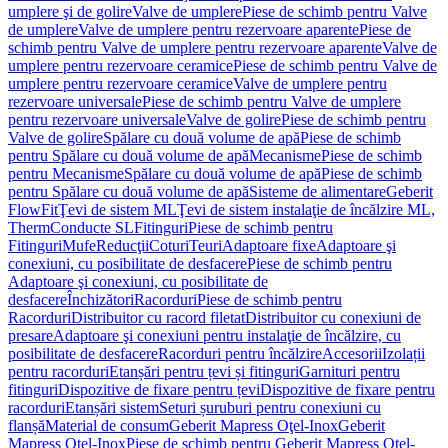
umplere şi de golire
Valve de umplere
Piese de schimb pentru Valve
de umplere
Valve de umplere pentru rezervoare aparente
Piese de
schimb pentru Valve de umplere pentru rezervoare aparente
Valve de
umplere pentru rezervoare ceramice
Piese de schimb pentru Valve de
umplere pentru rezervoare ceramice
Valve de umplere pentru
rezervoare universale
Piese de schimb pentru Valve de umplere
pentru rezervoare universale
Valve de golire
Piese de schimb pentru
Valve de golire
Spălare cu două volume de apă
Piese de schimb
pentru Spălare cu două volume de apă
Mecanisme
Piese de schimb
pentru Mecanisme
Spălare cu două volume de apă
Piese de schimb
pentru Spălare cu două volume de apă
Sisteme de alimentare
Geberit
FlowFit
Ţevi de sistem ML
Ţevi de sistem instalaţie de încălzire ML,
Therm
Conducte SL
Fitinguri
Piese de schimb pentru
Fitinguri
Mufe
Reducţii
Coturi
Teuri
Adaptoare fixe
Adaptoare şi
conexiuni, cu posibilitate de desfacere
Piese de schimb pentru
Adaptoare şi conexiuni, cu posibilitate de
desfacere
Închizători
Racorduri
Piese de schimb pentru
Racorduri
Distribuitor cu racord filetat
Distribuitor cu conexiuni de
presare
Adaptoare şi conexiuni pentru instalaţie de încălzire, cu
posibilitate de desfacere
Racorduri pentru încălzire
Accesorii
Izolații
pentru racorduri
Etanșări pentru țevi și fitinguri
Garnituri pentru
fitinguri
Dispozitive de fixare pentru țevi
Dispozitive de fixare pentru
racorduri
Etanșări sistem
Seturi șuruburi pentru conexiuni cu
flanșă
Material de consum
Geberit Mapress Oţel-Inox
Geberit
Mapress Oţel-Inox
Piese de schimb pentru Geberit Mapress Oţel-