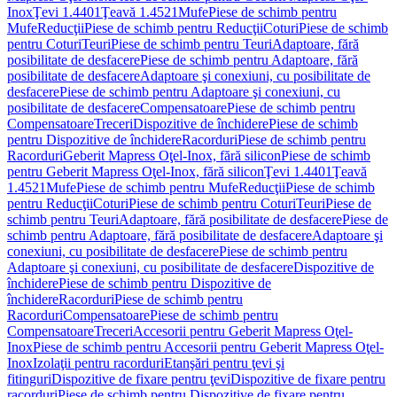
Inox
Ţevi 1.4401
Ţeavă 1.4521
Mufe
Piese de schimb pentru
Mufe
Reducţii
Piese de schimb pentru Reducţii
Coturi
Piese de schimb
pentru Coturi
Teuri
Piese de schimb pentru Teuri
Adaptoare, fără
posibilitate de desfacere
Piese de schimb pentru Adaptoare, fără
posibilitate de desfacere
Adaptoare şi conexiuni, cu posibilitate de
desfacere
Piese de schimb pentru Adaptoare şi conexiuni, cu
posibilitate de desfacere
Compensatoare
Piese de schimb pentru
Compensatoare
Treceri
Dispozitive de închidere
Piese de schimb
pentru Dispozitive de închidere
Racorduri
Piese de schimb pentru
Racorduri
Geberit Mapress Oţel-Inox, fără silicon
Piese de schimb
pentru Geberit Mapress Oţel-Inox, fără silicon
Ţevi 1.4401
Ţeavă
1.4521
Mufe
Piese de schimb pentru Mufe
Reducţii
Piese de schimb
pentru Reducţii
Coturi
Piese de schimb pentru Coturi
Teuri
Piese de
schimb pentru Teuri
Adaptoare, fără posibilitate de desfacere
Piese de
schimb pentru Adaptoare, fără posibilitate de desfacere
Adaptoare şi
conexiuni, cu posibilitate de desfacere
Piese de schimb pentru
Adaptoare şi conexiuni, cu posibilitate de desfacere
Dispozitive de
închidere
Piese de schimb pentru Dispozitive de
închidere
Racorduri
Piese de schimb pentru
Racorduri
Compensatoare
Piese de schimb pentru
Compensatoare
Treceri
Accesorii pentru Geberit Mapress Oţel-
Inox
Piese de schimb pentru Accesorii pentru Geberit Mapress Oţel-
Inox
Izolaţii pentru racorduri
Etanşări pentru ţevi şi
fitinguri
Dispozitive de fixare pentru ţevi
Dispozitive de fixare pentru
racorduri
Piese de schimb pentru Dispozitive de fixare pentru