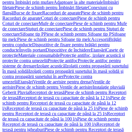
pentru Îmbinări prin mufare
Adaptoare la alte materiale
Îmbinări
filetate
Piese de schimb pentru Îmbinări filetate
Conexiuni cu
flanşă
Bucşe de fixare
Racorduri de aparate
Piese de schimb pentru
Racorduri de aparate
Coturi de conectare
Piese de schimb pentru
Coturi de conectare
Mufe de conectare
Piese de schimb pentru Mufe
de conectare
Ştuţuri de conectare
Piese de schimb pentru Ştuţuri de
conectare
Sifoane tip P
Piese de schimb pentru Sifoane tip P
Sifoane
tip melc
Piese de schimb pentru Sifoane tip melc
Accesorii
Brăţări
pentru conducte
Dispozitive de fixare pentru brăţări pentru
conducte
Înveliş portant
Dispozitive de închidere
Etanșări
Casete de
protecţie
Materiale consumabile
Protecţie antifoc, izolare acustică şi
protecţie contra umezelii
Protecţie antifoc
Protecţie antifoc pentru
sisteme de drenare
Izolare acustică
Izolaţii contra propagării sunetului
în masă solidă
Izolaţii contra propagării sunetului în masă solidă şi
contra propagării sunetului în aer
Protecţie contra
umezelii
Etanşări
Ventile de aerisire pentru drenaj
Ventile de
aerisire
Piese de schimb pentru Ventile de aerisire
Instalaţie pluvială
Geberit Pluvia
Receptori de terasă
Piese de schimb pentru Receptori
de terasă
Receptori de terasă cu capacitate de până la 12 l/s
Piese de
schimb pentru Receptori de terasă cu capacitate de până la 12
l/s
Receptori de terasă cu capacitate de până la 25 l/s
Piese de schimb
pentru Receptori de terasă cu capacitate de până la 25 l/s
Receptori
de terasă cu capacitate de până la 100 l/s
Piese de schimb pentru
Receptori de terasă cu capacitate de până la 100 l/s
Receptori de
terasă pentru jgheaburi
Piese de schimb pentru Receptori de terasă