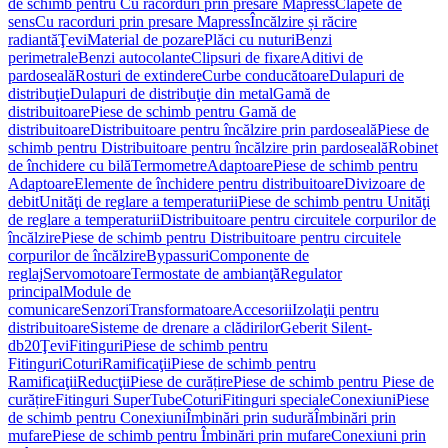
de schimb pentru Cu racorduri prin presare Mapress
Clapete de
sens
Cu racorduri prin presare Mapress
Încălzire și răcire
radiantă
Ţevi
Material de pozare
Plăci cu nuturi
Benzi
perimetrale
Benzi autocolante
Clipsuri de fixare
Aditivi de
pardoseală
Rosturi de extindere
Curbe conducătoare
Dulapuri de
distribuţie
Dulapuri de distribuţie din metal
Gamă de
distribuitoare
Piese de schimb pentru Gamă de
distribuitoare
Distribuitoare pentru încălzire prin pardoseală
Piese de
schimb pentru Distribuitoare pentru încălzire prin pardoseală
Robinet
de închidere cu bilă
Termometre
Adaptoare
Piese de schimb pentru
Adaptoare
Elemente de închidere pentru distribuitoare
Divizoare de
debit
Unităţi de reglare a temperaturii
Piese de schimb pentru Unităţi
de reglare a temperaturii
Distribuitoare pentru circuitele corpurilor de
încălzire
Piese de schimb pentru Distribuitoare pentru circuitele
corpurilor de încălzire
Bypassuri
Componente de
reglaj
Servomotoare
Termostate de ambianţă
Regulator
principal
Module de
comunicare
Senzori
Transformatoare
Accesorii
Izolaţii pentru
distribuitoare
Sisteme de drenare a clădirilor
Geberit Silent-
db20
Ţevi
Fitinguri
Piese de schimb pentru
Fitinguri
Coturi
Ramificaţii
Piese de schimb pentru
Ramificaţii
Reducţii
Piese de curățire
Piese de schimb pentru Piese de
curățire
Fitinguri SuperTube
Coturi
Fitinguri speciale
Conexiuni
Piese
de schimb pentru Conexiuni
Îmbinări prin sudură
Îmbinări prin
mufare
Piese de schimb pentru Îmbinări prin mufare
Conexiuni prin