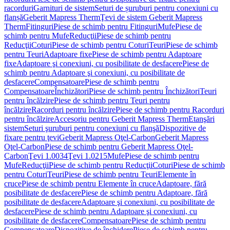
racorduri
Garnituri de sistem
Seturi de șuruburi pentru conexiuni cu
flanșă
Geberit Mapress Therm
Ţevi de sistem Geberit Mapress
Therm
Fitinguri
Piese de schimb pentru Fitinguri
Mufe
Piese de
schimb pentru Mufe
Reducţii
Piese de schimb pentru
Reducţii
Coturi
Piese de schimb pentru Coturi
Teuri
Piese de schimb
pentru Teuri
Adaptoare fixe
Piese de schimb pentru Adaptoare
fixe
Adaptoare şi conexiuni, cu posibilitate de desfacere
Piese de
schimb pentru Adaptoare şi conexiuni, cu posibilitate de
desfacere
Compensatoare
Piese de schimb pentru
Compensatoare
Închizători
Piese de schimb pentru Închizători
Teuri
pentru încălzire
Piese de schimb pentru Teuri pentru
încălzire
Racorduri pentru încălzire
Piese de schimb pentru Racorduri
pentru încălzire
Accesoriu pentru Geberit Mapress Therm
Etanşări
sistem
Seturi şuruburi pentru conexiuni cu flanşă
Dispozitive de
fixare pentru ţevi
Geberit Mapress Oţel-Carbon
Geberit Mapress
Oţel-Carbon
Piese de schimb pentru Geberit Mapress Oţel-
Carbon
Ţevi 1.0034
Ţevi 1.0215
Mufe
Piese de schimb pentru
Mufe
Reducţii
Piese de schimb pentru Reducţii
Coturi
Piese de schimb
pentru Coturi
Teuri
Piese de schimb pentru Teuri
Elemente în
cruce
Piese de schimb pentru Elemente în cruce
Adaptoare, fără
posibilitate de desfacere
Piese de schimb pentru Adaptoare, fără
posibilitate de desfacere
Adaptoare şi conexiuni, cu posibilitate de
desfacere
Piese de schimb pentru Adaptoare şi conexiuni, cu
posibilitate de desfacere
Compensatoare
Piese de schimb pentru
Compensatoare
Dispozitive de închidere
Piese de schimb pentru