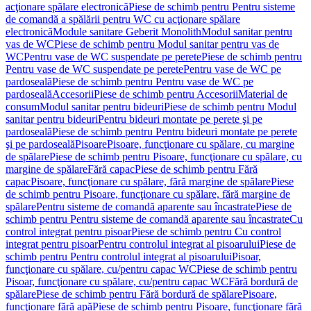
acţionare spălare electronică
Piese de schimb pentru Pentru sisteme
de comandă a spălării pentru WC cu acţionare spălare
electronică
Module sanitare Geberit Monolith
Modul sanitar pentru
vas de WC
Piese de schimb pentru Modul sanitar pentru vas de
WC
Pentru vase de WC suspendate pe perete
Piese de schimb pentru
Pentru vase de WC suspendate pe perete
Pentru vase de WC pe
pardoseală
Piese de schimb pentru Pentru vase de WC pe
pardoseală
Accesorii
Piese de schimb pentru Accesorii
Material de
consum
Modul sanitar pentru bideuri
Piese de schimb pentru Modul
sanitar pentru bideuri
Pentru bideuri montate pe perete şi pe
pardoseală
Piese de schimb pentru Pentru bideuri montate pe perete
şi pe pardoseală
Pisoare
Pisoare, funcţionare cu spălare, cu margine
de spălare
Piese de schimb pentru Pisoare, funcţionare cu spălare, cu
margine de spălare
Fără capac
Piese de schimb pentru Fără
capac
Pisoare, funcţionare cu spălare, fără margine de spălare
Piese
de schimb pentru Pisoare, funcţionare cu spălare, fără margine de
spălare
Pentru sisteme de comandă aparente sau încastrate
Piese de
schimb pentru Pentru sisteme de comandă aparente sau încastrate
Cu
control integrat pentru pisoar
Piese de schimb pentru Cu control
integrat pentru pisoar
Pentru controlul integrat al pisoarului
Piese de
schimb pentru Pentru controlul integrat al pisoarului
Pisoar,
funcţionare cu spălare, cu/pentru capac WC
Piese de schimb pentru
Pisoar, funcţionare cu spălare, cu/pentru capac WC
Fără bordură de
spălare
Piese de schimb pentru Fără bordură de spălare
Pisoare,
funcţionare fără apă
Piese de schimb pentru Pisoare, funcţionare fără