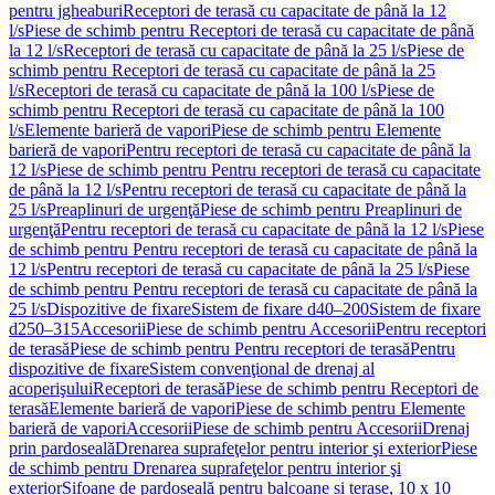
pentru jgheaburi
Receptori de terasă cu capacitate de până la 12
l/s
Piese de schimb pentru Receptori de terasă cu capacitate de până
la 12 l/s
Receptori de terasă cu capacitate de până la 25 l/s
Piese de
schimb pentru Receptori de terasă cu capacitate de până la 25
l/s
Receptori de terasă cu capacitate de până la 100 l/s
Piese de
schimb pentru Receptori de terasă cu capacitate de până la 100
l/s
Elemente barieră de vapori
Piese de schimb pentru Elemente
barieră de vapori
Pentru receptori de terasă cu capacitate de până la
12 l/s
Piese de schimb pentru Pentru receptori de terasă cu capacitate
de până la 12 l/s
Pentru receptori de terasă cu capacitate de până la
25 l/s
Preaplinuri de urgenţă
Piese de schimb pentru Preaplinuri de
urgenţă
Pentru receptori de terasă cu capacitate de până la 12 l/s
Piese
de schimb pentru Pentru receptori de terasă cu capacitate de până la
12 l/s
Pentru receptori de terasă cu capacitate de până la 25 l/s
Piese
de schimb pentru Pentru receptori de terasă cu capacitate de până la
25 l/s
Dispozitive de fixare
Sistem de fixare d40–200
Sistem de fixare
d250–315
Accesorii
Piese de schimb pentru Accesorii
Pentru receptori
de terasă
Piese de schimb pentru Pentru receptori de terasă
Pentru
dispozitive de fixare
Sistem convenţional de drenaj al
acoperişului
Receptori de terasă
Piese de schimb pentru Receptori de
terasă
Elemente barieră de vapori
Piese de schimb pentru Elemente
barieră de vapori
Accesorii
Piese de schimb pentru Accesorii
Drenaj
prin pardoseală
Drenarea suprafeţelor pentru interior şi exterior
Piese
de schimb pentru Drenarea suprafeţelor pentru interior şi
exterior
Sifoane de pardoseală pentru balcoane și terase, 10 x 10