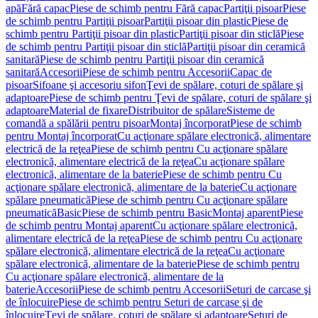
apă
Fără capac
Piese de schimb pentru Fără capac
Partiţii pisoar
Piese
de schimb pentru Partiţii pisoar
Partiţii pisoar din plastic
Piese de
schimb pentru Partiţii pisoar din plastic
Partiţii pisoar din sticlă
Piese
de schimb pentru Partiţii pisoar din sticlă
Partiţii pisoar din ceramică
sanitară
Piese de schimb pentru Partiţii pisoar din ceramică
sanitară
Accesorii
Piese de schimb pentru Accesorii
Capac de
pisoar
Sifoane şi accesoriu sifon
Ţevi de spălare, coturi de spălare şi
adaptoare
Piese de schimb pentru Ţevi de spălare, coturi de spălare şi
adaptoare
Material de fixare
Distribuitor de spălare
Sisteme de
comandă a spălării pentru pisoar
Montaj încorporat
Piese de schimb
pentru Montaj încorporat
Cu acţionare spălare electronică, alimentare
electrică de la reţea
Piese de schimb pentru Cu acţionare spălare
electronică, alimentare electrică de la reţea
Cu acţionare spălare
electronică, alimentare de la baterie
Piese de schimb pentru Cu
acţionare spălare electronică, alimentare de la baterie
Cu acţionare
spălare pneumatică
Piese de schimb pentru Cu acţionare spălare
pneumatică
Basic
Piese de schimb pentru Basic
Montaj aparent
Piese
de schimb pentru Montaj aparent
Cu acţionare spălare electronică,
alimentare electrică de la reţea
Piese de schimb pentru Cu acţionare
spălare electronică, alimentare electrică de la reţea
Cu acţionare
spălare electronică, alimentare de la baterie
Piese de schimb pentru
Cu acţionare spălare electronică, alimentare de la
baterie
Accesorii
Piese de schimb pentru Accesorii
Seturi de carcase şi
de înlocuire
Piese de schimb pentru Seturi de carcase şi de
înlocuire
Ţevi de spălare, coturi de spălare şi adaptoare
Seturi de