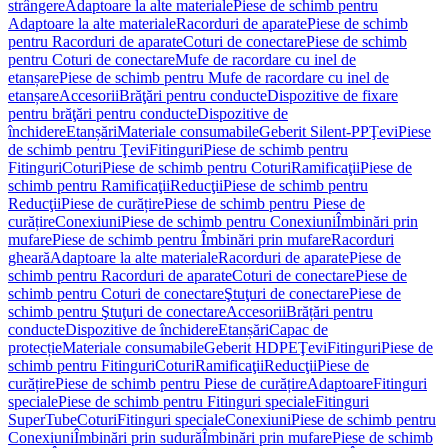
strângere
Adaptoare la alte materiale
Piese de schimb pentru
Adaptoare la alte materiale
Racorduri de aparate
Piese de schimb
pentru Racorduri de aparate
Coturi de conectare
Piese de schimb
pentru Coturi de conectare
Mufe de racordare cu inel de
etanșare
Piese de schimb pentru Mufe de racordare cu inel de
etanșare
Accesorii
Brăţări pentru conducte
Dispozitive de fixare
pentru brăţări pentru conducte
Dispozitive de
închidere
Etanșări
Materiale consumabile
Geberit Silent-PP
Ţevi
Piese
de schimb pentru Ţevi
Fitinguri
Piese de schimb pentru
Fitinguri
Coturi
Piese de schimb pentru Coturi
Ramificaţii
Piese de
schimb pentru Ramificaţii
Reducţii
Piese de schimb pentru
Reducţii
Piese de curățire
Piese de schimb pentru Piese de
curățire
Conexiuni
Piese de schimb pentru Conexiuni
Îmbinări prin
mufare
Piese de schimb pentru Îmbinări prin mufare
Racorduri
gheară
Adaptoare la alte materiale
Racorduri de aparate
Piese de
schimb pentru Racorduri de aparate
Coturi de conectare
Piese de
schimb pentru Coturi de conectare
Ştuţuri de conectare
Piese de
schimb pentru Ştuţuri de conectare
Accesorii
Brățări pentru
conducte
Dispozitive de închidere
Etanșări
Capac de
protecție
Materiale consumabile
Geberit HDPE
Ţevi
Fitinguri
Piese de
schimb pentru Fitinguri
Coturi
Ramificaţii
Reducţii
Piese de
curățire
Piese de schimb pentru Piese de curățire
Adaptoare
Fitinguri
speciale
Piese de schimb pentru Fitinguri speciale
Fitinguri
SuperTube
Coturi
Fitinguri speciale
Conexiuni
Piese de schimb pentru
Conexiuni
Îmbinări prin sudură
Îmbinări prin mufare
Piese de schimb