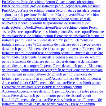
PushControl
Piese de schimb pentru Cu acţionare sub presiune
PushControl
Seturi gata de instalare pentru acţionarea sub presiune
PushControl
Piese de schimb pentru Seturi gata de instalare pentru
acţionarea sub presiune PushControl
Cu dop ventil
Piese de schimb
pentru Cu dop ventil
Accesorii pentru sifoane pentru căzi de
baie
Seturi racord
Racorduri la apă
Sisteme de instalaţii şi de
spălare
Geberit Duofix
Pereţi sistem
Piese de schimb pentru Pereţi
sistem
Sisteme suport
Piese de schimb pentru Sisteme suport
Elemente
de instalare
Piese de schimb pentru Elemente de instalare
Elemente de
instalare pentru vase WC
Piese de schimb pentru Elemente de
instalare pentru vase WC
Elemente de instalare pentru lavoare
Piese
de schimb pentru Elemente de instalare pentru lavoare
Elemente de
instalare pentru bideuri
Piese de schimb pentru Elemente de instalare
pentru bideuri
Elemente de instalare pentru pisoare
Piese de schimb
pentru Elemente de instalare pentru pisoare
Elemente de instalare
pentru duşuri cu scurgere în perete
Piese de schimb pentru Elemente
de instalare pentru duşuri cu scurgere în perete
Elemente de instalare
pentru sarcini în consolă
Piese de schimb pentru Elemente de
instalare pentru sarcini în consolă
Accesoriu
Piese de schimb pentru
Accesoriu
Geberit GIS
Elemente de instalare
Piese de schimb pentru
Elemente de instalare
Accesorii
Piese de schimb pentru
Accesorii
Accesorii
Piese de schimb pentru Accesorii
Pentru pereţi de
sistem
Piese de schimb pentru Pentru pereţi de sistem
Geberit
Kombifix
Elemente de instalare
Piese de schimb pentru Elemente de
instalare
Elemente de instalare pentru vase WC
Piese de schimb