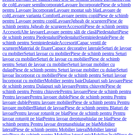
de colţ
Lavoare semiîncorporate
Lavoare încorporate
Piese de schimb
pentru Lavoare încorporate
Lavoare montat sub blat
Lavoare de
colţ
Lavoare varianta Comfort
Lavoare pentru copii
Piese de schimb
pentru Lavoare pentru copii
Lavoare
Jgheab de scurgere
Piese de
schimb pentru Jgheab de scurgere
Accesorii
Piese de schimb pentru
Accesorii
Alte lavoare
Lavoare pentru săli de clasă
Piedestaluri
Piese
de schimb pentru Piedestaluri
Piedestaluri
Semipiedestale
Piese de
schimb pentru Semipiedestale
Accesorii
Capac ventil de
scurgere
Material de fixare
Capace decorative laterale
Seturi de lavoar
cu mobilier
Seturi lavoar cu mobilier
Piese de schimb pentru Seturi
lavoar cu mobilier
Seturi de lavoar cu mobilier
Piese de schimb
pentru Seturi de lavoar cu mobilier
Seturi lavoar mobilier cu
dulap
Piese de schimb pentru Seturi lavoar mobilier cu dulap
Seturi
lavoar încorporat cu mobilier
Piese de schimb pentru Seturi lavoar
încorporat cu mobilier
Mobilier pentru baie
Dulapuri sub lavoare
Piese
de schimb pentru Dulapuri sub lavoare
Pentru chiuvete
Piese de
schimb pentru Pentru chiuvete
Pentru lavoare
Piese de schimb pentru
Pentru lavoare
Pentru lavoare duble
Piese de schimb pentru Pentru
lavoare duble
Pentru lavoare mobilier
Piese de schimb pentru Pentru
lavoare mobilier
Blaturi de lavoar
Piese de schimb pentru Blaturi de
lavoar
Pentru lavoar rotunjit pe blat
Piese de schimb pentru Pentru
lavoar rotunjit pe blat
Pentru lavoar dreptunghiular pe blat
Piese de
schimb pentru Pentru lavoar dreptunghiular pe blat
Mobilier
lateral
Piese de schimb pentru Mobilier lateral
Mobilier lateral
mic
Piese de schimb pentru Mobilier lateral mic
Mobilier înalt
Piese de