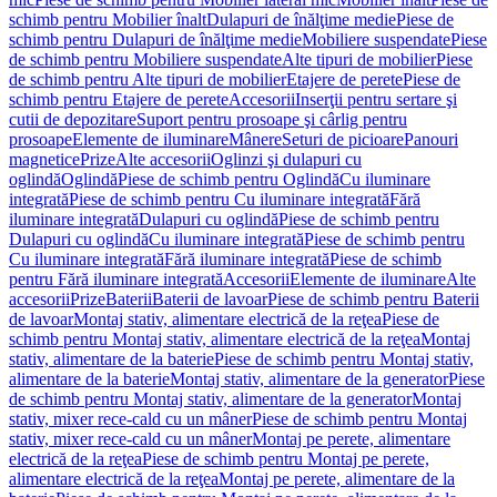
schimb pentru Mobilier înalt
Dulapuri de înălţime medie
Piese de
schimb pentru Dulapuri de înălţime medie
Mobiliere suspendate
Piese
de schimb pentru Mobiliere suspendate
Alte tipuri de mobilier
Piese
de schimb pentru Alte tipuri de mobilier
Etajere de perete
Piese de
schimb pentru Etajere de perete
Accesorii
Inserţii pentru sertare şi
cutii de depozitare
Suport pentru prosoape şi cârlig pentru
prosoape
Elemente de iluminare
Mânere
Seturi de picioare
Panouri
magnetice
Prize
Alte accesorii
Oglinzi şi dulapuri cu
oglindă
Oglindă
Piese de schimb pentru Oglindă
Cu iluminare
integrată
Piese de schimb pentru Cu iluminare integrată
Fără
iluminare integrată
Dulapuri cu oglindă
Piese de schimb pentru
Dulapuri cu oglindă
Cu iluminare integrată
Piese de schimb pentru
Cu iluminare integrată
Fără iluminare integrată
Piese de schimb
pentru Fără iluminare integrată
Accesorii
Elemente de iluminare
Alte
accesorii
Prize
Baterii
Baterii de lavoar
Piese de schimb pentru Baterii
de lavoar
Montaj stativ, alimentare electrică de la reţea
Piese de
schimb pentru Montaj stativ, alimentare electrică de la reţea
Montaj
stativ, alimentare de la baterie
Piese de schimb pentru Montaj stativ,
alimentare de la baterie
Montaj stativ, alimentare de la generator
Piese
de schimb pentru Montaj stativ, alimentare de la generator
Montaj
stativ, mixer rece-cald cu un mâner
Piese de schimb pentru Montaj
stativ, mixer rece-cald cu un mâner
Montaj pe perete, alimentare
electrică de la reţea
Piese de schimb pentru Montaj pe perete,
alimentare electrică de la reţea
Montaj pe perete, alimentare de la