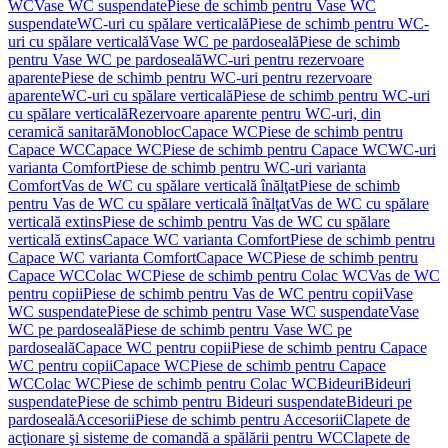
WC
Vase WC suspendate
Piese de schimb pentru Vase WC
suspendate
WC-uri cu spălare verticală
Piese de schimb pentru WC-
uri cu spălare verticală
Vase WC pe pardoseală
Piese de schimb
pentru Vase WC pe pardoseală
WC-uri pentru rezervoare
aparente
Piese de schimb pentru WC-uri pentru rezervoare
aparente
WC-uri cu spălare verticală
Piese de schimb pentru WC-uri
cu spălare verticală
Rezervoare aparente pentru WC-uri, din
ceramică sanitară
Monobloc
Capace WC
Piese de schimb pentru
Capace WC
Capace WC
Piese de schimb pentru Capace WC
WC-uri
varianta Comfort
Piese de schimb pentru WC-uri varianta
Comfort
Vas de WC cu spălare verticală înălţat
Piese de schimb
pentru Vas de WC cu spălare verticală înălţat
Vas de WC cu spălare
verticală extins
Piese de schimb pentru Vas de WC cu spălare
verticală extins
Capace WC varianta Comfort
Piese de schimb pentru
Capace WC varianta Comfort
Capace WC
Piese de schimb pentru
Capace WC
Colac WC
Piese de schimb pentru Colac WC
Vas de WC
pentru copii
Piese de schimb pentru Vas de WC pentru copii
Vase
WC suspendate
Piese de schimb pentru Vase WC suspendate
Vase
WC pe pardoseală
Piese de schimb pentru Vase WC pe
pardoseală
Capace WC pentru copii
Piese de schimb pentru Capace
WC pentru copii
Capace WC
Piese de schimb pentru Capace
WC
Colac WC
Piese de schimb pentru Colac WC
Bideuri
Bideuri
suspendate
Piese de schimb pentru Bideuri suspendate
Bideuri pe
pardoseală
Accesorii
Piese de schimb pentru Accesorii
Clapete de
acţionare şi sisteme de comandă a spălării pentru WC
Clapete de