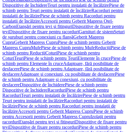
Dispozitive de închidere
Teuri pentru instalaţii de încălzire
Piese de
schimb pentru Teuri pentru instalaţii de încălzire
Racorduri pentru
instalaţii de încălzire
Piese de schimb pentru Racorduri pentru
instalaţii de încălzire
Accesorii pentru Geberit Mapress Oţel-
Carbon
Etanşări pentru ţevi şi fitinguri
Dispozitive de fixare pentru
ţevi
Dispozitive de fixare pentru racorduri
Garnituri de sistem
Seturi
de șuruburi pentru conexiuni cu flanșă
Geberit Mapress
Cupru
Geberit Mapress Cupru
Piese de schimb pentru Geberit
Mapress Cupru
Mufe
Piese de schimb pentru Mufe
Reducţii
Piese de
schimb pentru Reducţii
Coturi
Piese de schimb pentru
Coturi
Teuri
Piese de schimb pentru Teuri
Elemente în cruce
Piese de
schimb pentru Elemente în cruce
Adaptoare, fără posibilitate de
desfacere
Piese de schimb pentru Adaptoare, fără posibilitate de
desfacere
Adaptoare şi conexiuni, cu posibilitate de desfacere
Piese
de schimb pentru Adaptoare şi conexiuni, cu posibilitate de
desfacere
Dispozitive de închidere
Piese de schimb pentru
Dispozitive de închidere
Racorduri
Piese de schimb pentru
Racorduri
Teuri pentru instalaţii de încălzire
Piese de schimb pentru
Teuri pentru instalaţii de încălzire
Racorduri pentru instalaţii de
încălzire
Piese de schimb pentru Racorduri pentru instalaţii de
încălzire
Accesorii pentru Geberit Mapress Cupru
Piese de schimb
pentru Accesorii pentru Geberit Mapress Cupru
Izolaţii pentru
racorduri
Etanşări pentru ţevi şi fitinguri
Dispozitive de fixare pentru
ţevi
Dispozitive de fixare pentru racorduri
Piese de schimb pentru