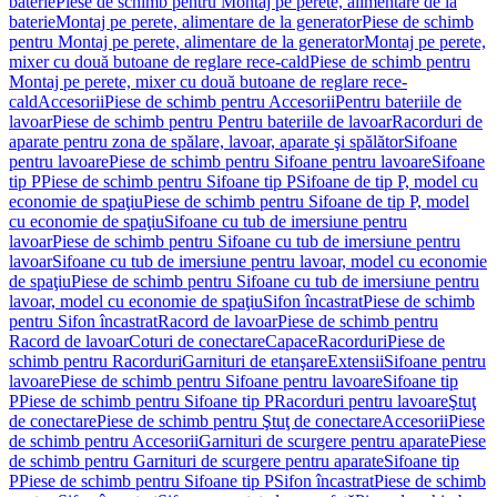
baterie
Piese de schimb pentru Montaj pe perete, alimentare de la
baterie
Montaj pe perete, alimentare de la generator
Piese de schimb
pentru Montaj pe perete, alimentare de la generator
Montaj pe perete,
mixer cu două butoane de reglare rece-cald
Piese de schimb pentru
Montaj pe perete, mixer cu două butoane de reglare rece-
cald
Accesorii
Piese de schimb pentru Accesorii
Pentru bateriile de
lavoar
Piese de schimb pentru Pentru bateriile de lavoar
Racorduri de
aparate pentru zona de spălare, lavoar, aparate şi spălător
Sifoane
pentru lavoare
Piese de schimb pentru Sifoane pentru lavoare
Sifoane
tip P
Piese de schimb pentru Sifoane tip P
Sifoane de tip P, model cu
economie de spaţiu
Piese de schimb pentru Sifoane de tip P, model
cu economie de spaţiu
Sifoane cu tub de imersiune pentru
lavoar
Piese de schimb pentru Sifoane cu tub de imersiune pentru
lavoar
Sifoane cu tub de imersiune pentru lavoar, model cu economie
de spaţiu
Piese de schimb pentru Sifoane cu tub de imersiune pentru
lavoar, model cu economie de spaţiu
Sifon încastrat
Piese de schimb
pentru Sifon încastrat
Racord de lavoar
Piese de schimb pentru
Racord de lavoar
Coturi de conectare
Capace
Racorduri
Piese de
schimb pentru Racorduri
Garnituri de etanşare
Extensii
Sifoane pentru
lavoare
Piese de schimb pentru Sifoane pentru lavoare
Sifoane tip
P
Piese de schimb pentru Sifoane tip P
Racorduri pentru lavoare
Ştuţ
de conectare
Piese de schimb pentru Ştuţ de conectare
Accesorii
Piese
de schimb pentru Accesorii
Garnituri de scurgere pentru aparate
Piese
de schimb pentru Garnituri de scurgere pentru aparate
Sifoane tip
P
Piese de schimb pentru Sifoane tip P
Sifon încastrat
Piese de schimb