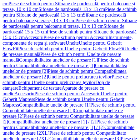
cm
Piese de schimb pentru Sifoane de pardoseală pentru balcoane și
terase, 10 x 10 cm
Sifoane de pardoseală 13 x 13 cm
Piese de schimb
pentru Sifoane de pardoseală 13 x 13 cm
Sifoane de pardoseală
pentru balcoane şi terase, 13 x 13 cm
Piese de schimb pentru Sifoane
de pardoseală pentru balcoane şi terase, 13 x 13 cm
Sifoane de
pardoseală 15 x 15 cm
Piese de schimb pentru Sifoane de pardoseală
15 x 15 cm
Accesorii
Piese de schimb pentru Accesorii
Instrumente,
componente de reţea şi software
Unelte
Unelte pentru Geberit
FlowFit
Piese de schimb pentru Unelte pentru Geberit FlowFit
Unelte
de presare manuală
Piese de schimb pentru Unelte de presare
manuală
Compatibilitatea uneltelor de presare [1]
Piese de schimb
pentru Compatibilitatea uneltelor de presare [1]
Compatibilitatea
uneltelor de presare [2]
Piese de schimb pentru Compatibilitatea
uneltelor de presare [2]
Unelte pentru prelucrarea ţevilor
Piese de
schimb pentru Unelte pentru prelucrarea ţevilor
Dop de
etanşare
Echipament de testare
Aparate de presare cu
unelte
Accesoriu
Piese de schimb pentru Accesoriu
Unelte pentru
Geberit Mapress
Piese de schimb pentru Unelte pentru Geberit
Mapress
Compatibilitate unelte de presare [1]
Piese de schimb pentru
Compatibilitate unelte de presare [1]
Compatibilitate unelte de
presare [2]
Piese de schimb pentru Compatibilitate unelte de presare
[2]
Compatibilitatea uneltelor de presare [1] / [2]
Piese de schimb
pentru Compatibilitatea uneltelor de presare [1] / [2]
Compatibilitate
unelte de presare [2XL]
Piese de schimb pentru Compatibilitate
unelte de presare [2XL]
Compatibilitate unelte de presare [3]
Piese de