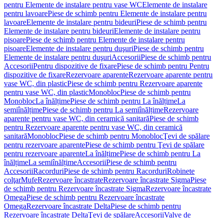
pentru Elemente de instalare pentru vase WC
Elemente de instalare
pentru lavoare
Piese de schimb pentru Elemente de instalare pentru
lavoare
Elemente de instalare pentru bideuri
Piese de schimb pentru
Elemente de instalare pentru bideuri
Elemente de instalare pentru
pisoare
Piese de schimb pentru Elemente de instalare pentru
pisoare
Elemente de instalare pentru duşuri
Piese de schimb pentru
Elemente de instalare pentru duşuri
Accesorii
Piese de schimb pentru
Accesorii
Pentru dispozitive de fixare
Piese de schimb pentru Pentru
dispozitive de fixare
Rezervoare aparente
Rezervoare aparente pentru
vase WC, din plastic
Piese de schimb pentru Rezervoare aparente
pentru vase WC, din plastic
Monobloc
Piese de schimb pentru
Monobloc
La înălțime
Piese de schimb pentru La înălțime
La
semiînălțime
Piese de schimb pentru La semiînălțime
Rezervoare
aparente pentru vase WC, din ceramică sanitară
Piese de schimb
pentru Rezervoare aparente pentru vase WC, din ceramică
sanitară
Monobloc
Piese de schimb pentru Monobloc
Ţevi de spălare
pentru rezervoare aparente
Piese de schimb pentru Ţevi de spălare
pentru rezervoare aparente
La înălțime
Piese de schimb pentru La
înălțime
La semiînălțime
Accesorii
Piese de schimb pentru
Accesorii
Racorduri
Piese de schimb pentru Racorduri
Robinete
colţar
Mufe
Rezervoare încastrate
Rezervoare încastrate Sigma
Piese
de schimb pentru Rezervoare încastrate Sigma
Rezervoare încastrate
Omega
Piese de schimb pentru Rezervoare încastrate
Omega
Rezervoare încastrate Delta
Piese de schimb pentru
Rezervoare încastrate Delta
Ţevi de spălare
Accesorii
Valve de