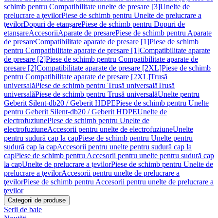
schimb pentru Compatibilitate unelte de presare [3]
Unelte de
prelucrare a ţevilor
Piese de schimb pentru Unelte de prelucrare a
ţevilor
Dopuri de etanşare
Piese de schimb pentru Dopuri de
etanşare
Accesorii
Aparate de presare
Piese de schimb pentru Aparate
de presare
Compatibilitate aparate de presare [1]
Piese de schimb
pentru Compatibilitate aparate de presare [1]
Compatibilitate aparate
de presare [2]
Piese de schimb pentru Compatibilitate aparate de
presare [2]
Compatibilitate aparate de presare [2XL]
Piese de schimb
pentru Compatibilitate aparate de presare [2XL]
Trusă
universală
Piese de schimb pentru Trusă universală
Trusă
universală
Piese de schimb pentru Trusă universală
Unelte pentru
Geberit Silent-db20 / Geberit HDPE
Piese de schimb pentru Unelte
pentru Geberit Silent-db20 / Geberit HDPE
Unelte de
electrofuziune
Piese de schimb pentru Unelte de
electrofuziune
Accesorii pentru unelte de electrofuziune
Unelte
pentru sudură cap la cap
Piese de schimb pentru Unelte pentru
sudură cap la cap
Accesorii pentru unelte pentru sudură cap la
cap
Piese de schimb pentru Accesorii pentru unelte pentru sudură cap
la cap
Unelte de prelucrare a ţevilor
Piese de schimb pentru Unelte de
prelucrare a ţevilor
Accesorii pentru unelte de prelucrare a
ţevilor
Piese de schimb pentru Accesorii pentru unelte de prelucrare a
ţevilor
Categorii de produse
Serii de baie