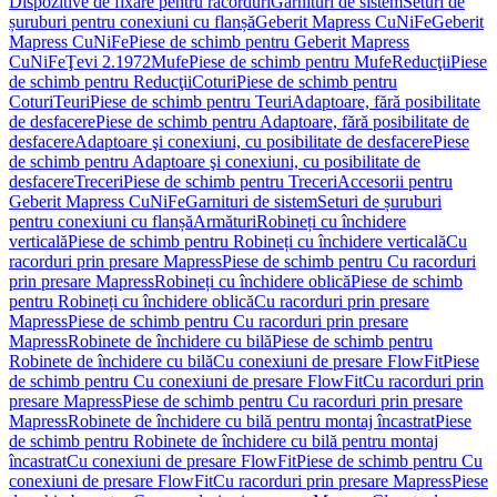
Dispozitive de fixare pentru racorduri
Garnituri de sistem
Seturi de
șuruburi pentru conexiuni cu flanșă
Geberit Mapress CuNiFe
Geberit
Mapress CuNiFe
Piese de schimb pentru Geberit Mapress
CuNiFe
Ţevi 2.1972
Mufe
Piese de schimb pentru Mufe
Reducţii
Piese
de schimb pentru Reducţii
Coturi
Piese de schimb pentru
Coturi
Teuri
Piese de schimb pentru Teuri
Adaptoare, fără posibilitate
de desfacere
Piese de schimb pentru Adaptoare, fără posibilitate de
desfacere
Adaptoare şi conexiuni, cu posibilitate de desfacere
Piese
de schimb pentru Adaptoare şi conexiuni, cu posibilitate de
desfacere
Treceri
Piese de schimb pentru Treceri
Accesorii pentru
Geberit Mapress CuNiFe
Garnituri de sistem
Seturi de șuruburi
pentru conexiuni cu flanșă
Armături
Robineți cu închidere
verticală
Piese de schimb pentru Robineți cu închidere verticală
Cu
racorduri prin presare Mapress
Piese de schimb pentru Cu racorduri
prin presare Mapress
Robineți cu închidere oblică
Piese de schimb
pentru Robineți cu închidere oblică
Cu racorduri prin presare
Mapress
Piese de schimb pentru Cu racorduri prin presare
Mapress
Robinete de închidere cu bilă
Piese de schimb pentru
Robinete de închidere cu bilă
Cu conexiuni de presare FlowFit
Piese
de schimb pentru Cu conexiuni de presare FlowFit
Cu racorduri prin
presare Mapress
Piese de schimb pentru Cu racorduri prin presare
Mapress
Robinete de închidere cu bilă pentru montaj încastrat
Piese
de schimb pentru Robinete de închidere cu bilă pentru montaj
încastrat
Cu conexiuni de presare FlowFit
Piese de schimb pentru Cu
conexiuni de presare FlowFit
Cu racorduri prin presare Mapress
Piese