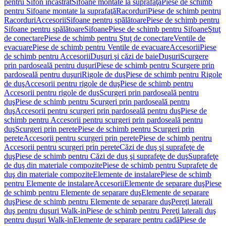
pentru Sifon încastrat
Sifoane montate la suprafaţă
Piese de schimb
pentru Sifoane montate la suprafaţă
Racorduri
Piese de schimb pentru
Racorduri
Accesorii
Sifoane pentru spălătoare
Piese de schimb pentru
Sifoane pentru spălătoare
Sifoane
Piese de schimb pentru Sifoane
Ştuţ
de conectare
Piese de schimb pentru Ştuţ de conectare
Ventile de
evacuare
Piese de schimb pentru Ventile de evacuare
Accesorii
Piese
de schimb pentru Accesorii
Duşuri şi căzi de baie
Duşuri
Scurgere
prin pardoseală pentru duşuri
Piese de schimb pentru Scurgere prin
pardoseală pentru duşuri
Rigole de duş
Piese de schimb pentru Rigole
de duş
Accesorii pentru rigole de duş
Piese de schimb pentru
Accesorii pentru rigole de duş
Scurgeri prin pardoseală pentru
duş
Piese de schimb pentru Scurgeri prin pardoseală pentru
duş
Accesorii pentru scurgeri prin pardoseală pentru duş
Piese de
schimb pentru Accesorii pentru scurgeri prin pardoseală pentru
duş
Scurgeri prin perete
Piese de schimb pentru Scurgeri prin
perete
Accesorii pentru scurgeri prin perete
Piese de schimb pentru
Accesorii pentru scurgeri prin perete
Căzi de duş şi suprafeţe de
duş
Piese de schimb pentru Căzi de duş şi suprafeţe de duş
Suprafeţe
de duş din materiale compozite
Piese de schimb pentru Suprafeţe de
duş din materiale compozite
Elemente de instalare
Piese de schimb
pentru Elemente de instalare
Accesorii
Elemente de separare duş
Piese
de schimb pentru Elemente de separare duş
Elemente de separare
duş
Piese de schimb pentru Elemente de separare duş
Pereţi laterali
duş pentru duşuri Walk-in
Piese de schimb pentru Pereţi laterali duş
pentru duşuri Walk-in
Elemente de separare pentru cadă
Piese de