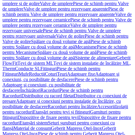
umplere şi de golire
Valve de umplere
Piese de schimb pentru Valve
de umplere
Valve de umplere pentru rezervoare aparente
Piese de
schimb pentru Valve de umplere pentru rezervoare aparente
Valve de
umplere pentru rezervoare ceramice
Piese de schimb pentru Valve de
umplere pentru rezervoare ceramice
Valve de umplere pentru
rezervoare universale
Piese de schimb pentru Valve de umplere
pentru rezervoare universale
Valve de golire
Piese de schimb pentru
Valve de golire
Spălare cu două volume de apă
Piese de schimb
pentru Spălare cu două volume de apă
Mecanisme
Piese de schimb
pentru Mecanisme
Spălare cu două volume de apă
Piese de schimb
pentru Spălare cu două volume de apă
Sisteme de alimentare
Geberit
FlowFit
Ţevi de sistem ML
Ţevi de sistem instalaţie de încălzire ML,
Therm
Conducte SL
Fitinguri
Piese de schimb pentru
Fitinguri
Mufe
Reducţii
Coturi
Teuri
Adaptoare fixe
Adaptoare şi
conexiuni, cu posibilitate de desfacere
Piese de schimb pentru
Adaptoare şi conexiuni, cu posibilitate de
desfacere
Închizători
Racorduri
Piese de schimb pentru
Racorduri
Distribuitor cu racord filetat
Distribuitor cu conexiuni de
presare
Adaptoare şi conexiuni pentru instalaţie de încălzire, cu
posibilitate de desfacere
Racorduri pentru încălzire
Accesorii
Izolații
pentru racorduri
Etanșări pentru țevi și fitinguri
Garnituri pentru
fitinguri
Dispozitive de fixare pentru țevi
Dispozitive de fixare pentru
racorduri
Etanșări sistem
Seturi șuruburi pentru conexiuni cu
flanșă
Material de consum
Geberit Mapress Oţel-Inox
Geberit
Mapress Oţel-Inox
Piese de schimb pentru Geberit Mapress Oţel-