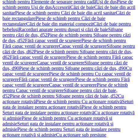
schimb pentru Elemente de separare pentru cadă
Uşi de duş
Piese de
schimb pentru Uşi de duş
Accesorii
Căzi de baie
Căzi de baie din acril
sanitar
Piese de schimb pentru Căzi de baie din acril sanitar
Căzi de
baie rectangulare
Piese de schimb pentru Căzi de baie
rectangulare
Căzi de baie din material compozit
Căzi de baie pentru
bebeluşi
Racorduri aparate pentru duşuri şi căzi de baie
Sifoane
pentru căzi de duş, d52
Piese de schimb pentru Sifoane pentru căzi
de duş, d52
Fără capac ventil de scurgere
Piese de schimb pentru
Fără capac ventil de scurgere
Capac ventil de scurgere
Sifoane pentru
căzi de duş, d62
Piese de schimb pentru Sifoane pentru căzi de duş,
d62
Fără capac ventil de scurgere
Piese de schimb pentru Fără capac
ventil de scurgere
Capac ventil de scurgere
Sifoane pentru căzi de
duş, d90
Piese de schimb pentru Sifoane pentru căzi de duş, d90
Cu
capac ventil de scurgere
Piese de schimb pentru Cu capac ventil de
scurgere
Fără capac ventil de scurgere
Piese de schimb pentru Fără
capac ventil de scurgere
Capac ventil de scurgere
Piese de schimb
pentru Capac ventil de scurgere
Sifoane pentru căzi de baie,
d52
Piese de schimb pentru Sifoane pentru căzi de baie, d52
Cu
acţionare rotativă
Piese de schimb pentru Cu acţionare rotativă
Seturi
gata de instalare pentru acţionare rotativă
Piese de schimb pentru
Seturi gata de instalare pentru acţionare rotativă
Cu acţionare rotativă
şi admisie
Piese de schimb pentru Cu acţionare rotativă şi
admisie
Seturi gata de instalare pentru acţionare rotativă şi
admisie
Piese de schimb pentru Seturi gata de instalare pentru
acţionare rotativă şi admisie
Cu acţionare sub presiune