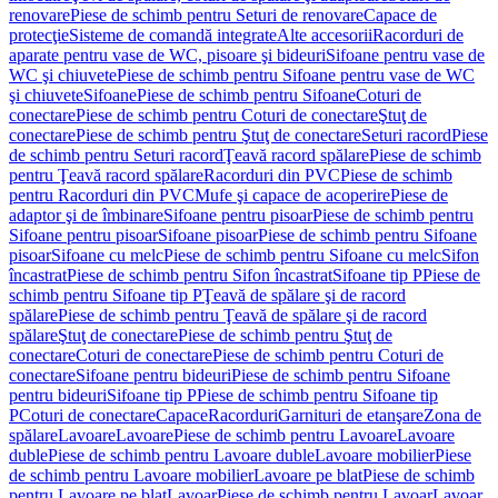
renovare
Piese de schimb pentru Seturi de renovare
Capace de
protecţie
Sisteme de comandă integrate
Alte accesorii
Racorduri de
aparate pentru vase de WC, pisoare şi bideuri
Sifoane pentru vase de
WC şi chiuvete
Piese de schimb pentru Sifoane pentru vase de WC
şi chiuvete
Sifoane
Piese de schimb pentru Sifoane
Coturi de
conectare
Piese de schimb pentru Coturi de conectare
Ştuţ de
conectare
Piese de schimb pentru Ştuţ de conectare
Seturi racord
Piese
de schimb pentru Seturi racord
Ţeavă racord spălare
Piese de schimb
pentru Ţeavă racord spălare
Racorduri din PVC
Piese de schimb
pentru Racorduri din PVC
Mufe şi capace de acoperire
Piese de
adaptor şi de îmbinare
Sifoane pentru pisoar
Piese de schimb pentru
Sifoane pentru pisoar
Sifoane pisoar
Piese de schimb pentru Sifoane
pisoar
Sifoane cu melc
Piese de schimb pentru Sifoane cu melc
Sifon
încastrat
Piese de schimb pentru Sifon încastrat
Sifoane tip P
Piese de
schimb pentru Sifoane tip P
Ţeavă de spălare şi de racord
spălare
Piese de schimb pentru Ţeavă de spălare şi de racord
spălare
Ştuţ de conectare
Piese de schimb pentru Ştuţ de
conectare
Coturi de conectare
Piese de schimb pentru Coturi de
conectare
Sifoane pentru bideuri
Piese de schimb pentru Sifoane
pentru bideuri
Sifoane tip P
Piese de schimb pentru Sifoane tip
P
Coturi de conectare
Capace
Racorduri
Garnituri de etanşare
Zona de
spălare
Lavoare
Lavoare
Piese de schimb pentru Lavoare
Lavoare
duble
Piese de schimb pentru Lavoare duble
Lavoare mobilier
Piese
de schimb pentru Lavoare mobilier
Lavoare pe blat
Piese de schimb
pentru Lavoare pe blat
Lavoar
Piese de schimb pentru Lavoar
Lavoar