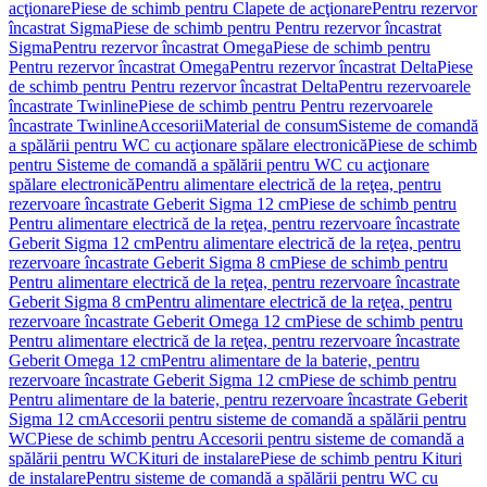
acţionare
Piese de schimb pentru Clapete de acţionare
Pentru rezervor
încastrat Sigma
Piese de schimb pentru Pentru rezervor încastrat
Sigma
Pentru rezervor încastrat Omega
Piese de schimb pentru
Pentru rezervor încastrat Omega
Pentru rezervor încastrat Delta
Piese
de schimb pentru Pentru rezervor încastrat Delta
Pentru rezervoarele
încastrate Twinline
Piese de schimb pentru Pentru rezervoarele
încastrate Twinline
Accesorii
Material de consum
Sisteme de comandă
a spălării pentru WC cu acţionare spălare electronică
Piese de schimb
pentru Sisteme de comandă a spălării pentru WC cu acţionare
spălare electronică
Pentru alimentare electrică de la reţea, pentru
rezervoare încastrate Geberit Sigma 12 cm
Piese de schimb pentru
Pentru alimentare electrică de la reţea, pentru rezervoare încastrate
Geberit Sigma 12 cm
Pentru alimentare electrică de la reţea, pentru
rezervoare încastrate Geberit Sigma 8 cm
Piese de schimb pentru
Pentru alimentare electrică de la reţea, pentru rezervoare încastrate
Geberit Sigma 8 cm
Pentru alimentare electrică de la reţea, pentru
rezervoare încastrate Geberit Omega 12 cm
Piese de schimb pentru
Pentru alimentare electrică de la reţea, pentru rezervoare încastrate
Geberit Omega 12 cm
Pentru alimentare de la baterie, pentru
rezervoare încastrate Geberit Sigma 12 cm
Piese de schimb pentru
Pentru alimentare de la baterie, pentru rezervoare încastrate Geberit
Sigma 12 cm
Accesorii pentru sisteme de comandă a spălării pentru
WC
Piese de schimb pentru Accesorii pentru sisteme de comandă a
spălării pentru WC
Kituri de instalare
Piese de schimb pentru Kituri
de instalare
Pentru sisteme de comandă a spălării pentru WC cu