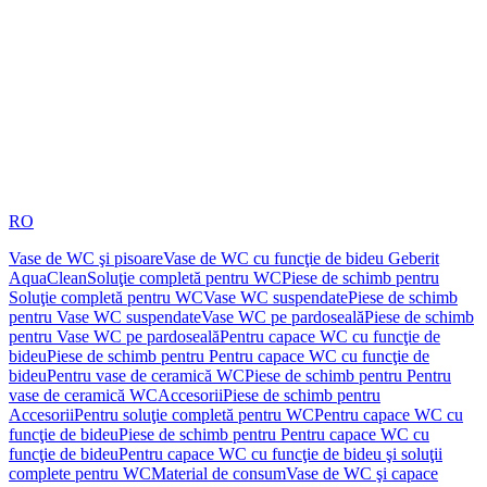
RO
Vase de WC şi pisoare
Vase de WC cu funcţie de bideu Geberit
AquaClean
Soluţie completă pentru WC
Piese de schimb pentru
Soluţie completă pentru WC
Vase WC suspendate
Piese de schimb
pentru Vase WC suspendate
Vase WC pe pardoseală
Piese de schimb
pentru Vase WC pe pardoseală
Pentru capace WC cu funcţie de
bideu
Piese de schimb pentru Pentru capace WC cu funcţie de
bideu
Pentru vase de ceramică WC
Piese de schimb pentru Pentru
vase de ceramică WC
Accesorii
Piese de schimb pentru
Accesorii
Pentru soluţie completă pentru WC
Pentru capace WC cu
funcţie de bideu
Piese de schimb pentru Pentru capace WC cu
funcţie de bideu
Pentru capace WC cu funcţie de bideu şi soluţii
complete pentru WC
Material de consum
Vase de WC şi capace