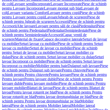
de colţ
Lavoare semiîncorporate
Lavoare încorporate
Piese de schimb
pentru Lavoare încorporate
Lavoare montat sub blat
Lavoare de
colţ
Lavoare varianta Comfort
Lavoare pentru copii
Piese de schimb
pentru Lavoare pentru copii
Lavoare
Jgheab de scurgere
Piese de
schimb pentru Jgheab de scurgere
Accesorii
Piese de schimb pentru
Accesorii
Alte lavoare
Lavoare pentru săli de clasă
Piedestaluri
Piese
de schimb pentru Piedestaluri
Piedestaluri
Semipiedestale
Piese de
schimb pentru Semipiedestale
Accesorii
Capac ventil de
scurgere
Material de fixare
Capace decorative laterale
Seturi de lavoar
cu mobilier
Seturi lavoar cu mobilier
Piese de schimb pentru Seturi
lavoar cu mobilier
Seturi de lavoar cu mobilier
Piese de schimb
pentru Seturi de lavoar cu mobilier
Seturi lavoar mobilier cu
dulap
Piese de schimb pentru Seturi lavoar mobilier cu dulap
Seturi
lavoar încorporat cu mobilier
Piese de schimb pentru Seturi lavoar
încorporat cu mobilier
Mobilier pentru baie
Dulapuri sub lavoare
Piese
de schimb pentru Dulapuri sub lavoare
Pentru chiuvete
Piese de
schimb pentru Pentru chiuvete
Pentru lavoare
Piese de schimb pentru
Pentru lavoare
Pentru lavoare duble
Piese de schimb pentru Pentru
lavoare duble
Pentru lavoare mobilier
Piese de schimb pentru Pentru
lavoare mobilier
Blaturi de lavoar
Piese de schimb pentru Blaturi de
lavoar
Pentru lavoar rotunjit pe blat
Piese de schimb pentru Pentru
lavoar rotunjit pe blat
Pentru lavoar dreptunghiular pe blat
Piese de
schimb pentru Pentru lavoar dreptunghiular pe blat
Mobilier
lateral
Piese de schimb pentru Mobilier lateral
Mobilier lateral
mic
Piese de schimb pentru Mobilier lateral mic
Mobilier înalt
Piese de