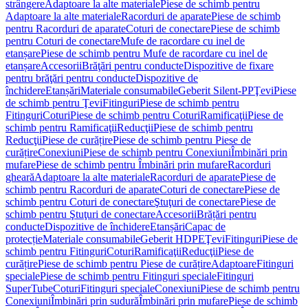
strângere
Adaptoare la alte materiale
Piese de schimb pentru
Adaptoare la alte materiale
Racorduri de aparate
Piese de schimb
pentru Racorduri de aparate
Coturi de conectare
Piese de schimb
pentru Coturi de conectare
Mufe de racordare cu inel de
etanșare
Piese de schimb pentru Mufe de racordare cu inel de
etanșare
Accesorii
Brăţări pentru conducte
Dispozitive de fixare
pentru brăţări pentru conducte
Dispozitive de
închidere
Etanșări
Materiale consumabile
Geberit Silent-PP
Ţevi
Piese
de schimb pentru Ţevi
Fitinguri
Piese de schimb pentru
Fitinguri
Coturi
Piese de schimb pentru Coturi
Ramificaţii
Piese de
schimb pentru Ramificaţii
Reducţii
Piese de schimb pentru
Reducţii
Piese de curățire
Piese de schimb pentru Piese de
curățire
Conexiuni
Piese de schimb pentru Conexiuni
Îmbinări prin
mufare
Piese de schimb pentru Îmbinări prin mufare
Racorduri
gheară
Adaptoare la alte materiale
Racorduri de aparate
Piese de
schimb pentru Racorduri de aparate
Coturi de conectare
Piese de
schimb pentru Coturi de conectare
Ştuţuri de conectare
Piese de
schimb pentru Ştuţuri de conectare
Accesorii
Brățări pentru
conducte
Dispozitive de închidere
Etanșări
Capac de
protecție
Materiale consumabile
Geberit HDPE
Ţevi
Fitinguri
Piese de
schimb pentru Fitinguri
Coturi
Ramificaţii
Reducţii
Piese de
curățire
Piese de schimb pentru Piese de curățire
Adaptoare
Fitinguri
speciale
Piese de schimb pentru Fitinguri speciale
Fitinguri
SuperTube
Coturi
Fitinguri speciale
Conexiuni
Piese de schimb pentru
Conexiuni
Îmbinări prin sudură
Îmbinări prin mufare
Piese de schimb