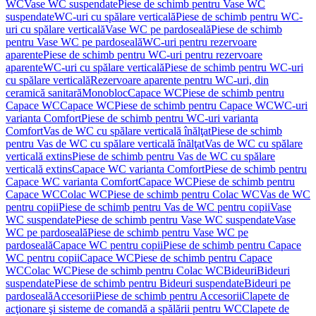
WC
Vase WC suspendate
Piese de schimb pentru Vase WC
suspendate
WC-uri cu spălare verticală
Piese de schimb pentru WC-
uri cu spălare verticală
Vase WC pe pardoseală
Piese de schimb
pentru Vase WC pe pardoseală
WC-uri pentru rezervoare
aparente
Piese de schimb pentru WC-uri pentru rezervoare
aparente
WC-uri cu spălare verticală
Piese de schimb pentru WC-uri
cu spălare verticală
Rezervoare aparente pentru WC-uri, din
ceramică sanitară
Monobloc
Capace WC
Piese de schimb pentru
Capace WC
Capace WC
Piese de schimb pentru Capace WC
WC-uri
varianta Comfort
Piese de schimb pentru WC-uri varianta
Comfort
Vas de WC cu spălare verticală înălţat
Piese de schimb
pentru Vas de WC cu spălare verticală înălţat
Vas de WC cu spălare
verticală extins
Piese de schimb pentru Vas de WC cu spălare
verticală extins
Capace WC varianta Comfort
Piese de schimb pentru
Capace WC varianta Comfort
Capace WC
Piese de schimb pentru
Capace WC
Colac WC
Piese de schimb pentru Colac WC
Vas de WC
pentru copii
Piese de schimb pentru Vas de WC pentru copii
Vase
WC suspendate
Piese de schimb pentru Vase WC suspendate
Vase
WC pe pardoseală
Piese de schimb pentru Vase WC pe
pardoseală
Capace WC pentru copii
Piese de schimb pentru Capace
WC pentru copii
Capace WC
Piese de schimb pentru Capace
WC
Colac WC
Piese de schimb pentru Colac WC
Bideuri
Bideuri
suspendate
Piese de schimb pentru Bideuri suspendate
Bideuri pe
pardoseală
Accesorii
Piese de schimb pentru Accesorii
Clapete de
acţionare şi sisteme de comandă a spălării pentru WC
Clapete de