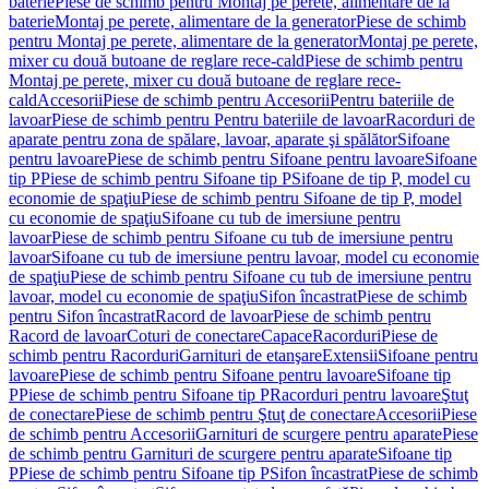
baterie
Piese de schimb pentru Montaj pe perete, alimentare de la
baterie
Montaj pe perete, alimentare de la generator
Piese de schimb
pentru Montaj pe perete, alimentare de la generator
Montaj pe perete,
mixer cu două butoane de reglare rece-cald
Piese de schimb pentru
Montaj pe perete, mixer cu două butoane de reglare rece-
cald
Accesorii
Piese de schimb pentru Accesorii
Pentru bateriile de
lavoar
Piese de schimb pentru Pentru bateriile de lavoar
Racorduri de
aparate pentru zona de spălare, lavoar, aparate şi spălător
Sifoane
pentru lavoare
Piese de schimb pentru Sifoane pentru lavoare
Sifoane
tip P
Piese de schimb pentru Sifoane tip P
Sifoane de tip P, model cu
economie de spaţiu
Piese de schimb pentru Sifoane de tip P, model
cu economie de spaţiu
Sifoane cu tub de imersiune pentru
lavoar
Piese de schimb pentru Sifoane cu tub de imersiune pentru
lavoar
Sifoane cu tub de imersiune pentru lavoar, model cu economie
de spaţiu
Piese de schimb pentru Sifoane cu tub de imersiune pentru
lavoar, model cu economie de spaţiu
Sifon încastrat
Piese de schimb
pentru Sifon încastrat
Racord de lavoar
Piese de schimb pentru
Racord de lavoar
Coturi de conectare
Capace
Racorduri
Piese de
schimb pentru Racorduri
Garnituri de etanşare
Extensii
Sifoane pentru
lavoare
Piese de schimb pentru Sifoane pentru lavoare
Sifoane tip
P
Piese de schimb pentru Sifoane tip P
Racorduri pentru lavoare
Ştuţ
de conectare
Piese de schimb pentru Ştuţ de conectare
Accesorii
Piese
de schimb pentru Accesorii
Garnituri de scurgere pentru aparate
Piese
de schimb pentru Garnituri de scurgere pentru aparate
Sifoane tip
P
Piese de schimb pentru Sifoane tip P
Sifon încastrat
Piese de schimb