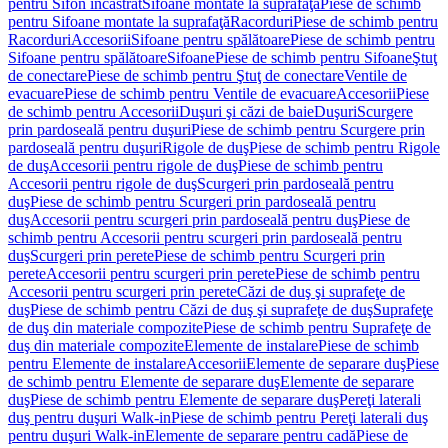
pentru Sifon încastrat
Sifoane montate la suprafaţă
Piese de schimb
pentru Sifoane montate la suprafaţă
Racorduri
Piese de schimb pentru
Racorduri
Accesorii
Sifoane pentru spălătoare
Piese de schimb pentru
Sifoane pentru spălătoare
Sifoane
Piese de schimb pentru Sifoane
Ştuţ
de conectare
Piese de schimb pentru Ştuţ de conectare
Ventile de
evacuare
Piese de schimb pentru Ventile de evacuare
Accesorii
Piese
de schimb pentru Accesorii
Duşuri şi căzi de baie
Duşuri
Scurgere
prin pardoseală pentru duşuri
Piese de schimb pentru Scurgere prin
pardoseală pentru duşuri
Rigole de duş
Piese de schimb pentru Rigole
de duş
Accesorii pentru rigole de duş
Piese de schimb pentru
Accesorii pentru rigole de duş
Scurgeri prin pardoseală pentru
duş
Piese de schimb pentru Scurgeri prin pardoseală pentru
duş
Accesorii pentru scurgeri prin pardoseală pentru duş
Piese de
schimb pentru Accesorii pentru scurgeri prin pardoseală pentru
duş
Scurgeri prin perete
Piese de schimb pentru Scurgeri prin
perete
Accesorii pentru scurgeri prin perete
Piese de schimb pentru
Accesorii pentru scurgeri prin perete
Căzi de duş şi suprafeţe de
duş
Piese de schimb pentru Căzi de duş şi suprafeţe de duş
Suprafeţe
de duş din materiale compozite
Piese de schimb pentru Suprafeţe de
duş din materiale compozite
Elemente de instalare
Piese de schimb
pentru Elemente de instalare
Accesorii
Elemente de separare duş
Piese
de schimb pentru Elemente de separare duş
Elemente de separare
duş
Piese de schimb pentru Elemente de separare duş
Pereţi laterali
duş pentru duşuri Walk-in
Piese de schimb pentru Pereţi laterali duş
pentru duşuri Walk-in
Elemente de separare pentru cadă
Piese de