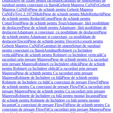
Dispozitive de fixare pentru racorduri
Garnituri de sistem
Seturi de
șuruburi pentru conexiuni cu flanșă
Geberit Mapress CuNiFe
Geberit
Mapress CuNiFe
Piese de schimb pentru Geberit Mapress
CuNiFe
Ţevi 2.1972
Mufe
Piese de schimb pentru Mufe
Reducţii
Piese
de schimb pentru Reducţii
Coturi
Piese de schimb pentru
Coturi
Teuri
Piese de schimb pentru Teuri
Adaptoare, fără posibilitate
de desfacere
Piese de schimb pentru Adaptoare, fără posibilitate de
desfacere
Adaptoare şi conexiuni, cu posibilitate de desfacere
Piese
de schimb pentru Adaptoare şi conexiuni, cu posibilitate de
desfacere
Treceri
Piese de schimb pentru Treceri
Accesorii pentru
Geberit Mapress CuNiFe
Garnituri de sistem
Seturi de șuruburi
pentru conexiuni cu flanșă
Armături
Robineți cu închidere
verticală
Piese de schimb pentru Robineți cu închidere verticală
Cu
racorduri prin presare Mapress
Piese de schimb pentru Cu racorduri
prin presare Mapress
Robineți cu închidere oblică
Piese de schimb
pentru Robineți cu închidere oblică
Cu racorduri prin presare
Mapress
Piese de schimb pentru Cu racorduri prin presare
Mapress
Robinete de închidere cu bilă
Piese de schimb pentru
Robinete de închidere cu bilă
Cu conexiuni de presare FlowFit
Piese
de schimb pentru Cu conexiuni de presare FlowFit
Cu racorduri prin
presare Mapress
Piese de schimb pentru Cu racorduri prin presare
Mapress
Robinete de închidere cu bilă pentru montaj încastrat
Piese
de schimb pentru Robinete de închidere cu bilă pentru montaj
încastrat
Cu conexiuni de presare FlowFit
Piese de schimb pentru Cu
conexiuni de presare FlowFit
Cu racorduri prin presare Mapress
Piese