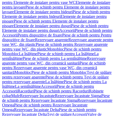
pentru Elemente de instalare pentru vase WC
Elemente de instalare
pentru lavoare
Piese de schimb pentru Elemente de instalare pentru
lavoare
Elemente de instalare pentru bideuri
Piese de schimb pentru
Elemente de instalare pentru bideuri
Elemente de instalare pentru
pisoare
Piese de schimb pentru Elemente de instalare pentru
pisoare
Elemente de instalare pentru duşuri
Piese de schimb pentru
Elemente de instalare pentru duşuri
Accesorii
Piese de schimb pentru
Accesorii
Pentru dispozitive de fixare
Piese de schimb pentru Pentru
dispozitive de fixare
Rezervoare aparente
Rezervoare aparente pentru
vase WC, din plastic
Piese de schimb pentru Rezervoare aparente
pentru vase WC, din plastic
Monobloc
Piese de schimb pentru
Monobloc
La înălțime
Piese de schimb pentru La înălțime
La
semiînălțime
Piese de schimb pentru La semiînălțime
Rezervoare
aparente pentru vase WC, din ceramică sanitară
Piese de schimb
pentru Rezervoare aparente pentru vase WC, din ceramică
sanitară
Monobloc
Piese de schimb pentru Monobloc
Ţevi de spălare
pentru rezervoare aparente
Piese de schimb pentru Ţevi de spălare
pentru rezervoare aparente
La înălțime
Piese de schimb pentru La
înălțime
La semiînălțime
Accesorii
Piese de schimb pentru
Accesorii
Racorduri
Piese de schimb pentru Racorduri
Robinete
colţar
Mufe
Rezervoare încastrate
Rezervoare încastrate Sigma
Piese
de schimb pentru Rezervoare încastrate Sigma
Rezervoare încastrate
Omega
Piese de schimb pentru Rezervoare încastrate
Omega
Rezervoare încastrate Delta
Piese de schimb pentru
Rezervoare încastrate Delta
Ţevi de spălare
Accesorii
Valve de