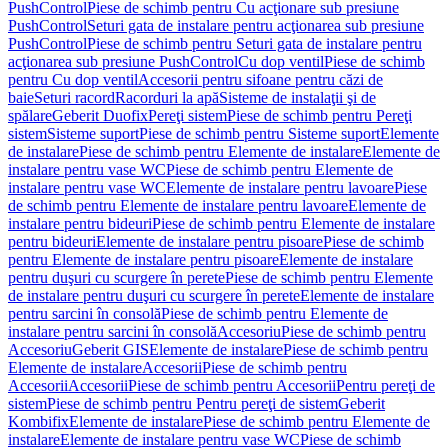
PushControl
Piese de schimb pentru Cu acţionare sub presiune
PushControl
Seturi gata de instalare pentru acţionarea sub presiune
PushControl
Piese de schimb pentru Seturi gata de instalare pentru
acţionarea sub presiune PushControl
Cu dop ventil
Piese de schimb
pentru Cu dop ventil
Accesorii pentru sifoane pentru căzi de
baie
Seturi racord
Racorduri la apă
Sisteme de instalaţii şi de
spălare
Geberit Duofix
Pereţi sistem
Piese de schimb pentru Pereţi
sistem
Sisteme suport
Piese de schimb pentru Sisteme suport
Elemente
de instalare
Piese de schimb pentru Elemente de instalare
Elemente de
instalare pentru vase WC
Piese de schimb pentru Elemente de
instalare pentru vase WC
Elemente de instalare pentru lavoare
Piese
de schimb pentru Elemente de instalare pentru lavoare
Elemente de
instalare pentru bideuri
Piese de schimb pentru Elemente de instalare
pentru bideuri
Elemente de instalare pentru pisoare
Piese de schimb
pentru Elemente de instalare pentru pisoare
Elemente de instalare
pentru duşuri cu scurgere în perete
Piese de schimb pentru Elemente
de instalare pentru duşuri cu scurgere în perete
Elemente de instalare
pentru sarcini în consolă
Piese de schimb pentru Elemente de
instalare pentru sarcini în consolă
Accesoriu
Piese de schimb pentru
Accesoriu
Geberit GIS
Elemente de instalare
Piese de schimb pentru
Elemente de instalare
Accesorii
Piese de schimb pentru
Accesorii
Accesorii
Piese de schimb pentru Accesorii
Pentru pereţi de
sistem
Piese de schimb pentru Pentru pereţi de sistem
Geberit
Kombifix
Elemente de instalare
Piese de schimb pentru Elemente de
instalare
Elemente de instalare pentru vase WC
Piese de schimb