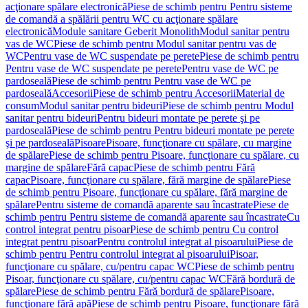
acţionare spălare electronică
Piese de schimb pentru Pentru sisteme
de comandă a spălării pentru WC cu acţionare spălare
electronică
Module sanitare Geberit Monolith
Modul sanitar pentru
vas de WC
Piese de schimb pentru Modul sanitar pentru vas de
WC
Pentru vase de WC suspendate pe perete
Piese de schimb pentru
Pentru vase de WC suspendate pe perete
Pentru vase de WC pe
pardoseală
Piese de schimb pentru Pentru vase de WC pe
pardoseală
Accesorii
Piese de schimb pentru Accesorii
Material de
consum
Modul sanitar pentru bideuri
Piese de schimb pentru Modul
sanitar pentru bideuri
Pentru bideuri montate pe perete şi pe
pardoseală
Piese de schimb pentru Pentru bideuri montate pe perete
şi pe pardoseală
Pisoare
Pisoare, funcţionare cu spălare, cu margine
de spălare
Piese de schimb pentru Pisoare, funcţionare cu spălare, cu
margine de spălare
Fără capac
Piese de schimb pentru Fără
capac
Pisoare, funcţionare cu spălare, fără margine de spălare
Piese
de schimb pentru Pisoare, funcţionare cu spălare, fără margine de
spălare
Pentru sisteme de comandă aparente sau încastrate
Piese de
schimb pentru Pentru sisteme de comandă aparente sau încastrate
Cu
control integrat pentru pisoar
Piese de schimb pentru Cu control
integrat pentru pisoar
Pentru controlul integrat al pisoarului
Piese de
schimb pentru Pentru controlul integrat al pisoarului
Pisoar,
funcţionare cu spălare, cu/pentru capac WC
Piese de schimb pentru
Pisoar, funcţionare cu spălare, cu/pentru capac WC
Fără bordură de
spălare
Piese de schimb pentru Fără bordură de spălare
Pisoare,
funcţionare fără apă
Piese de schimb pentru Pisoare, funcţionare fără