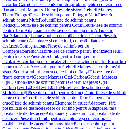
racorduri
Garnituri de sistem
Seturi de șuruburi pentru conexiuni cu
flanșă
Geberit Mapress Therm
Ţevi de sistem Geberit Mapress
Therm
Fitinguri
Piese de schimb pentru Fitinguri
Mufe
Piese de
schimb pentru Mufe
Reducţii
Piese de schimb pentru
Reducţii
Coturi
Piese de schimb pentru Coturi
Teuri
Piese de schimb
pentru Teuri
Adaptoare fixe
Piese de schimb pentru Adaptoare
fixe
Adaptoare şi conexiuni, cu posibilitate de desfacere
Piese de
schimb pentru Adaptoare şi conexiuni, cu posibilitate de
desfacere
Compensatoare
Piese de schimb pentru
Compensatoare
Închizători
Piese de schimb pentru Închizători
Teuri
pentru încălzire
Piese de schimb pentru Teuri pentru
încălzire
Racorduri pentru încălzire
Piese de schimb pentru Racorduri
pentru încălzire
Accesoriu pentru Geberit Mapress Therm
Etanşări
sistem
Seturi şuruburi pentru conexiuni cu flanşă
Dispozitive de
fixare pentru ţevi
Geberit Mapress Oţel-Carbon
Geberit Mapress
Oţel-Carbon
Piese de schimb pentru Geberit Mapress Oţel-
Carbon
Ţevi 1.0034
Ţevi 1.0215
Mufe
Piese de schimb pentru
Mufe
Reducţii
Piese de schimb pentru Reducţii
Coturi
Piese de schimb
pentru Coturi
Teuri
Piese de schimb pentru Teuri
Elemente în
cruce
Piese de schimb pentru Elemente în cruce
Adaptoare, fără
posibilitate de desfacere
Piese de schimb pentru Adaptoare, fără
posibilitate de desfacere
Adaptoare şi conexiuni, cu posibilitate de
desfacere
Piese de schimb pentru Adaptoare şi conexiuni, cu
posibilitate de desfacere
Compensatoare
Piese de schimb pentru
Compensatoare
Dispozitive de închidere
Piese de schimb pentru