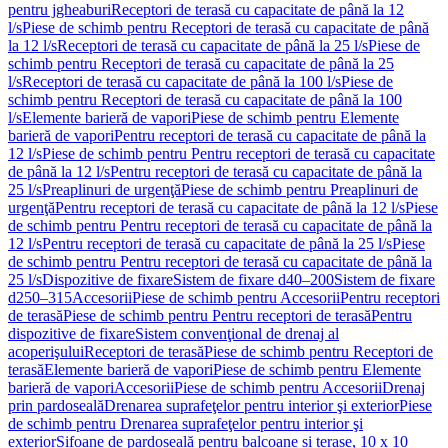
pentru jgheaburi
Receptori de terasă cu capacitate de până la 12
l/s
Piese de schimb pentru Receptori de terasă cu capacitate de până
la 12 l/s
Receptori de terasă cu capacitate de până la 25 l/s
Piese de
schimb pentru Receptori de terasă cu capacitate de până la 25
l/s
Receptori de terasă cu capacitate de până la 100 l/s
Piese de
schimb pentru Receptori de terasă cu capacitate de până la 100
l/s
Elemente barieră de vapori
Piese de schimb pentru Elemente
barieră de vapori
Pentru receptori de terasă cu capacitate de până la
12 l/s
Piese de schimb pentru Pentru receptori de terasă cu capacitate
de până la 12 l/s
Pentru receptori de terasă cu capacitate de până la
25 l/s
Preaplinuri de urgenţă
Piese de schimb pentru Preaplinuri de
urgenţă
Pentru receptori de terasă cu capacitate de până la 12 l/s
Piese
de schimb pentru Pentru receptori de terasă cu capacitate de până la
12 l/s
Pentru receptori de terasă cu capacitate de până la 25 l/s
Piese
de schimb pentru Pentru receptori de terasă cu capacitate de până la
25 l/s
Dispozitive de fixare
Sistem de fixare d40–200
Sistem de fixare
d250–315
Accesorii
Piese de schimb pentru Accesorii
Pentru receptori
de terasă
Piese de schimb pentru Pentru receptori de terasă
Pentru
dispozitive de fixare
Sistem convenţional de drenaj al
acoperişului
Receptori de terasă
Piese de schimb pentru Receptori de
terasă
Elemente barieră de vapori
Piese de schimb pentru Elemente
barieră de vapori
Accesorii
Piese de schimb pentru Accesorii
Drenaj
prin pardoseală
Drenarea suprafeţelor pentru interior şi exterior
Piese
de schimb pentru Drenarea suprafeţelor pentru interior şi
exterior
Sifoane de pardoseală pentru balcoane și terase, 10 x 10