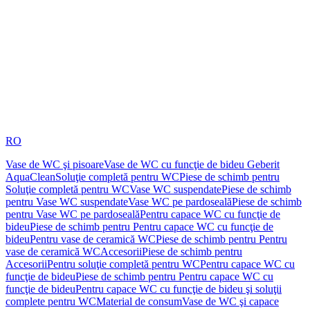
RO
Vase de WC şi pisoare
Vase de WC cu funcţie de bideu Geberit
AquaClean
Soluţie completă pentru WC
Piese de schimb pentru
Soluţie completă pentru WC
Vase WC suspendate
Piese de schimb
pentru Vase WC suspendate
Vase WC pe pardoseală
Piese de schimb
pentru Vase WC pe pardoseală
Pentru capace WC cu funcţie de
bideu
Piese de schimb pentru Pentru capace WC cu funcţie de
bideu
Pentru vase de ceramică WC
Piese de schimb pentru Pentru
vase de ceramică WC
Accesorii
Piese de schimb pentru
Accesorii
Pentru soluţie completă pentru WC
Pentru capace WC cu
funcţie de bideu
Piese de schimb pentru Pentru capace WC cu
funcţie de bideu
Pentru capace WC cu funcţie de bideu şi soluţii
complete pentru WC
Material de consum
Vase de WC şi capace