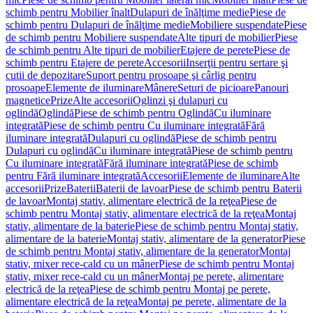
schimb pentru Mobilier înalt
Dulapuri de înălţime medie
Piese de
schimb pentru Dulapuri de înălţime medie
Mobiliere suspendate
Piese
de schimb pentru Mobiliere suspendate
Alte tipuri de mobilier
Piese
de schimb pentru Alte tipuri de mobilier
Etajere de perete
Piese de
schimb pentru Etajere de perete
Accesorii
Inserţii pentru sertare şi
cutii de depozitare
Suport pentru prosoape şi cârlig pentru
prosoape
Elemente de iluminare
Mânere
Seturi de picioare
Panouri
magnetice
Prize
Alte accesorii
Oglinzi şi dulapuri cu
oglindă
Oglindă
Piese de schimb pentru Oglindă
Cu iluminare
integrată
Piese de schimb pentru Cu iluminare integrată
Fără
iluminare integrată
Dulapuri cu oglindă
Piese de schimb pentru
Dulapuri cu oglindă
Cu iluminare integrată
Piese de schimb pentru
Cu iluminare integrată
Fără iluminare integrată
Piese de schimb
pentru Fără iluminare integrată
Accesorii
Elemente de iluminare
Alte
accesorii
Prize
Baterii
Baterii de lavoar
Piese de schimb pentru Baterii
de lavoar
Montaj stativ, alimentare electrică de la reţea
Piese de
schimb pentru Montaj stativ, alimentare electrică de la reţea
Montaj
stativ, alimentare de la baterie
Piese de schimb pentru Montaj stativ,
alimentare de la baterie
Montaj stativ, alimentare de la generator
Piese
de schimb pentru Montaj stativ, alimentare de la generator
Montaj
stativ, mixer rece-cald cu un mâner
Piese de schimb pentru Montaj
stativ, mixer rece-cald cu un mâner
Montaj pe perete, alimentare
electrică de la reţea
Piese de schimb pentru Montaj pe perete,
alimentare electrică de la reţea
Montaj pe perete, alimentare de la