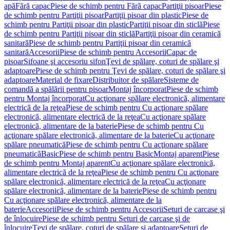
apă
Fără capac
Piese de schimb pentru Fără capac
Partiţii pisoar
Piese
de schimb pentru Partiţii pisoar
Partiţii pisoar din plastic
Piese de
schimb pentru Partiţii pisoar din plastic
Partiţii pisoar din sticlă
Piese
de schimb pentru Partiţii pisoar din sticlă
Partiţii pisoar din ceramică
sanitară
Piese de schimb pentru Partiţii pisoar din ceramică
sanitară
Accesorii
Piese de schimb pentru Accesorii
Capac de
pisoar
Sifoane şi accesoriu sifon
Ţevi de spălare, coturi de spălare şi
adaptoare
Piese de schimb pentru Ţevi de spălare, coturi de spălare şi
adaptoare
Material de fixare
Distribuitor de spălare
Sisteme de
comandă a spălării pentru pisoar
Montaj încorporat
Piese de schimb
pentru Montaj încorporat
Cu acţionare spălare electronică, alimentare
electrică de la reţea
Piese de schimb pentru Cu acţionare spălare
electronică, alimentare electrică de la reţea
Cu acţionare spălare
electronică, alimentare de la baterie
Piese de schimb pentru Cu
acţionare spălare electronică, alimentare de la baterie
Cu acţionare
spălare pneumatică
Piese de schimb pentru Cu acţionare spălare
pneumatică
Basic
Piese de schimb pentru Basic
Montaj aparent
Piese
de schimb pentru Montaj aparent
Cu acţionare spălare electronică,
alimentare electrică de la reţea
Piese de schimb pentru Cu acţionare
spălare electronică, alimentare electrică de la reţea
Cu acţionare
spălare electronică, alimentare de la baterie
Piese de schimb pentru
Cu acţionare spălare electronică, alimentare de la
baterie
Accesorii
Piese de schimb pentru Accesorii
Seturi de carcase şi
de înlocuire
Piese de schimb pentru Seturi de carcase şi de
înlocuire
Ţevi de spălare, coturi de spălare şi adaptoare
Seturi de