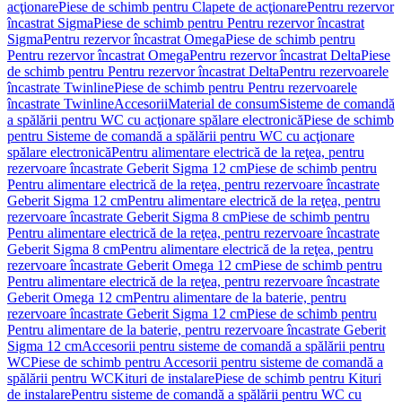
acţionare
Piese de schimb pentru Clapete de acţionare
Pentru rezervor
încastrat Sigma
Piese de schimb pentru Pentru rezervor încastrat
Sigma
Pentru rezervor încastrat Omega
Piese de schimb pentru
Pentru rezervor încastrat Omega
Pentru rezervor încastrat Delta
Piese
de schimb pentru Pentru rezervor încastrat Delta
Pentru rezervoarele
încastrate Twinline
Piese de schimb pentru Pentru rezervoarele
încastrate Twinline
Accesorii
Material de consum
Sisteme de comandă
a spălării pentru WC cu acţionare spălare electronică
Piese de schimb
pentru Sisteme de comandă a spălării pentru WC cu acţionare
spălare electronică
Pentru alimentare electrică de la reţea, pentru
rezervoare încastrate Geberit Sigma 12 cm
Piese de schimb pentru
Pentru alimentare electrică de la reţea, pentru rezervoare încastrate
Geberit Sigma 12 cm
Pentru alimentare electrică de la reţea, pentru
rezervoare încastrate Geberit Sigma 8 cm
Piese de schimb pentru
Pentru alimentare electrică de la reţea, pentru rezervoare încastrate
Geberit Sigma 8 cm
Pentru alimentare electrică de la reţea, pentru
rezervoare încastrate Geberit Omega 12 cm
Piese de schimb pentru
Pentru alimentare electrică de la reţea, pentru rezervoare încastrate
Geberit Omega 12 cm
Pentru alimentare de la baterie, pentru
rezervoare încastrate Geberit Sigma 12 cm
Piese de schimb pentru
Pentru alimentare de la baterie, pentru rezervoare încastrate Geberit
Sigma 12 cm
Accesorii pentru sisteme de comandă a spălării pentru
WC
Piese de schimb pentru Accesorii pentru sisteme de comandă a
spălării pentru WC
Kituri de instalare
Piese de schimb pentru Kituri
de instalare
Pentru sisteme de comandă a spălării pentru WC cu