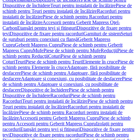
Dispozitive de închidere
Teuri pentru instalaţii de încălzire
Piese de
schimb pentru Teuri pentru instalaţii de încălzire
Racorduri pentru
instalaţii de încălzire
Piese de schimb pentru Racorduri pentru
instalaţii de încălzire
Accesorii pentru Geberit Mapress Oţel-
Carbon
Etanşări pentru ţevi şi fitinguri
Dispozitive de fixare pentru
ţevi
Dispozitive de fixare pentru racorduri
Garnituri de sistem
Seturi
de șuruburi pentru conexiuni cu flanșă
Geberit Mapress
Cupru
Geberit Mapress Cupru
Piese de schimb pentru Geberit
Mapress Cupru
Mufe
Piese de schimb pentru Mufe
Reducţii
Piese de
schimb pentru Reducţii
Coturi
Piese de schimb pentru
Coturi
Teuri
Piese de schimb pentru Teuri
Elemente în cruce
Piese de
schimb pentru Elemente în cruce
Adaptoare, fără posibilitate de
desfacere
Piese de schimb pentru Adaptoare, fără posibilitate de
desfacere
Adaptoare şi conexiuni, cu posibilitate de desfacere
Piese
de schimb pentru Adaptoare şi conexiuni, cu posibilitate de
desfacere
Dispozitive de închidere
Piese de schimb pentru
Dispozitive de închidere
Racorduri
Piese de schimb pentru
Racorduri
Teuri pentru instalaţii de încălzire
Piese de schimb pentru
Teuri pentru instalaţii de încălzire
Racorduri pentru instalaţii de
încălzire
Piese de schimb pentru Racorduri pentru instalaţii de
încălzire
Accesorii pentru Geberit Mapress Cupru
Piese de schimb
pentru Accesorii pentru Geberit Mapress Cupru
Izolaţii pentru
racorduri
Etanşări pentru ţevi şi fitinguri
Dispozitive de fixare pentru
ţevi
Dispozitive de fixare pentru racorduri
Piese de schimb pentru