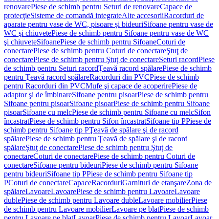
renovare
Piese de schimb pentru Seturi de renovare
Capace de
protecţie
Sisteme de comandă integrate
Alte accesorii
Racorduri de
aparate pentru vase de WC, pisoare şi bideuri
Sifoane pentru vase de
WC şi chiuvete
Piese de schimb pentru Sifoane pentru vase de WC
şi chiuvete
Sifoane
Piese de schimb pentru Sifoane
Coturi de
conectare
Piese de schimb pentru Coturi de conectare
Ştuţ de
conectare
Piese de schimb pentru Ştuţ de conectare
Seturi racord
Piese
de schimb pentru Seturi racord
Ţeavă racord spălare
Piese de schimb
pentru Ţeavă racord spălare
Racorduri din PVC
Piese de schimb
pentru Racorduri din PVC
Mufe şi capace de acoperire
Piese de
adaptor şi de îmbinare
Sifoane pentru pisoar
Piese de schimb pentru
Sifoane pentru pisoar
Sifoane pisoar
Piese de schimb pentru Sifoane
pisoar
Sifoane cu melc
Piese de schimb pentru Sifoane cu melc
Sifon
încastrat
Piese de schimb pentru Sifon încastrat
Sifoane tip P
Piese de
schimb pentru Sifoane tip P
Ţeavă de spălare şi de racord
spălare
Piese de schimb pentru Ţeavă de spălare şi de racord
spălare
Ştuţ de conectare
Piese de schimb pentru Ştuţ de
conectare
Coturi de conectare
Piese de schimb pentru Coturi de
conectare
Sifoane pentru bideuri
Piese de schimb pentru Sifoane
pentru bideuri
Sifoane tip P
Piese de schimb pentru Sifoane tip
P
Coturi de conectare
Capace
Racorduri
Garnituri de etanşare
Zona de
spălare
Lavoare
Lavoare
Piese de schimb pentru Lavoare
Lavoare
duble
Piese de schimb pentru Lavoare duble
Lavoare mobilier
Piese
de schimb pentru Lavoare mobilier
Lavoare pe blat
Piese de schimb
pentru Lavoare pe blat
Lavoar
Piese de schimb pentru Lavoar
Lavoar