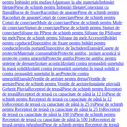
pentru Îmbinări prin mufare
Adaptoare la alte materiale
Îmbinări
filetate
Piese de schimb pentru Îmbinări filetate
Conexiuni cu
flanşă
Bucşe de fixare
Racorduri de aparate
Piese de schimb pentru
Racorduri de aparate
Coturi de conectare
Piese de schimb pentru
Coturi de conectare
Mufe de conectare
Piese de schimb pentru Mufe
de conectare
Ştuţuri de conectare
Piese de schimb pentru Ştuţuri de
conectare
Sifoane tip P
Piese de schimb pentru Sifoane tip P
Sifoane
tip melc
Piese de schimb pentru Sifoane tip melc
Accesorii
Brăţări
pentru conducte
Dispozitive de fixare pentru brăţări pentru
conducte
Înveliş portant
Dispozitive de închidere
Etanșări
Casete de
protecţie
Materiale consumabile
Protecţie antifoc, izolare acustică şi
protecţie contra umezelii
Protecţie antifoc
Protecţie antifoc pentru
sisteme de drenare
Izolare acustică
Izolaţii contra propagării sunetului
în masă solidă
Izolaţii contra propagării sunetului în masă solidă şi
contra propagării sunetului în aer
Protecţie contra
umezelii
Etanşări
Ventile de aerisire pentru drenaj
Ventile de
aerisire
Piese de schimb pentru Ventile de aerisire
Instalaţie pluvială
Geberit Pluvia
Receptori de terasă
Piese de schimb pentru Receptori
de terasă
Receptori de terasă cu capacitate de până la 12 l/s
Piese de
schimb pentru Receptori de terasă cu capacitate de până la 12
l/s
Receptori de terasă cu capacitate de până la 25 l/s
Piese de schimb
pentru Receptori de terasă cu capacitate de până la 25 l/s
Receptori
de terasă cu capacitate de până la 100 l/s
Piese de schimb pentru
Receptori de terasă cu capacitate de până la 100 l/s
Receptori de
terasă pentru jgheaburi
Piese de schimb pentru Receptori de terasă