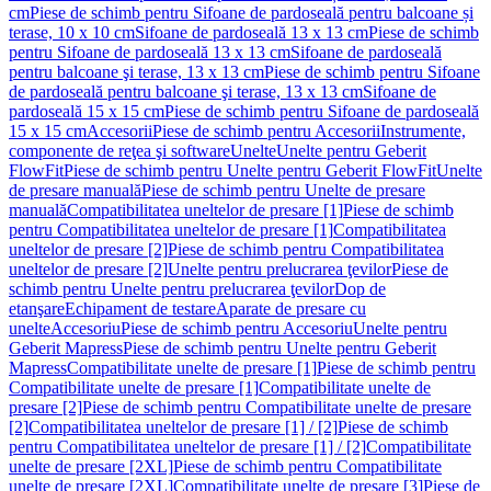
cm
Piese de schimb pentru Sifoane de pardoseală pentru balcoane și
terase, 10 x 10 cm
Sifoane de pardoseală 13 x 13 cm
Piese de schimb
pentru Sifoane de pardoseală 13 x 13 cm
Sifoane de pardoseală
pentru balcoane şi terase, 13 x 13 cm
Piese de schimb pentru Sifoane
de pardoseală pentru balcoane şi terase, 13 x 13 cm
Sifoane de
pardoseală 15 x 15 cm
Piese de schimb pentru Sifoane de pardoseală
15 x 15 cm
Accesorii
Piese de schimb pentru Accesorii
Instrumente,
componente de reţea şi software
Unelte
Unelte pentru Geberit
FlowFit
Piese de schimb pentru Unelte pentru Geberit FlowFit
Unelte
de presare manuală
Piese de schimb pentru Unelte de presare
manuală
Compatibilitatea uneltelor de presare [1]
Piese de schimb
pentru Compatibilitatea uneltelor de presare [1]
Compatibilitatea
uneltelor de presare [2]
Piese de schimb pentru Compatibilitatea
uneltelor de presare [2]
Unelte pentru prelucrarea ţevilor
Piese de
schimb pentru Unelte pentru prelucrarea ţevilor
Dop de
etanşare
Echipament de testare
Aparate de presare cu
unelte
Accesoriu
Piese de schimb pentru Accesoriu
Unelte pentru
Geberit Mapress
Piese de schimb pentru Unelte pentru Geberit
Mapress
Compatibilitate unelte de presare [1]
Piese de schimb pentru
Compatibilitate unelte de presare [1]
Compatibilitate unelte de
presare [2]
Piese de schimb pentru Compatibilitate unelte de presare
[2]
Compatibilitatea uneltelor de presare [1] / [2]
Piese de schimb
pentru Compatibilitatea uneltelor de presare [1] / [2]
Compatibilitate
unelte de presare [2XL]
Piese de schimb pentru Compatibilitate
unelte de presare [2XL]
Compatibilitate unelte de presare [3]
Piese de