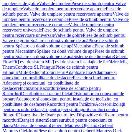
umplere şi de golire
Valve de umplere
Piese de schimb pentru Valve
de umplere
Valve de umplere pentru rezervoare aparente
Piese de
schimb pentru Valve de umplere pentru rezervoare aparente
Valve de
umplere pentru rezervoare ceramice
Piese de schimb pentru Valve de
umplere pentru rezervoare ceramice
Valve de umplere pentru
rezervoare universale
Piese de schimb pentru Valve de umplere
pentru rezervoare universale
Valve de golire
Piese de schimb pentru
Valve de golire
Spălare cu două volume de apă
Piese de schimb
pentru Spălare cu două volume de apă
Mecanisme
Piese de schimb
pentru Mecanisme
Spălare cu două volume de apă
Piese de schimb
pentru Spălare cu două volume de apă
Sisteme de alimentare
Geberit
FlowFit
Ţevi de sistem ML
Ţevi de sistem instalaţie de încălzire ML,
Therm
Conducte SL
Fitinguri
Piese de schimb pentru
Fitinguri
Mufe
Reducţii
Coturi
Teuri
Adaptoare fixe
Adaptoare şi
conexiuni, cu posibilitate de desfacere
Piese de schimb pentru
Adaptoare şi conexiuni, cu posibilitate de
desfacere
Închizători
Racorduri
Piese de schimb pentru
Racorduri
Distribuitor cu racord filetat
Distribuitor cu conexiuni de
presare
Adaptoare şi conexiuni pentru instalaţie de încălzire, cu
posibilitate de desfacere
Racorduri pentru încălzire
Accesorii
Izolații
pentru racorduri
Etanșări pentru țevi și fitinguri
Garnituri pentru
fitinguri
Dispozitive de fixare pentru țevi
Dispozitive de fixare pentru
racorduri
Etanșări sistem
Seturi șuruburi pentru conexiuni cu
flanșă
Material de consum
Geberit Mapress Oţel-Inox
Geberit
Mapress Oţel-Inox
Piese de schimb pentru Geberit Mapress Oţel-