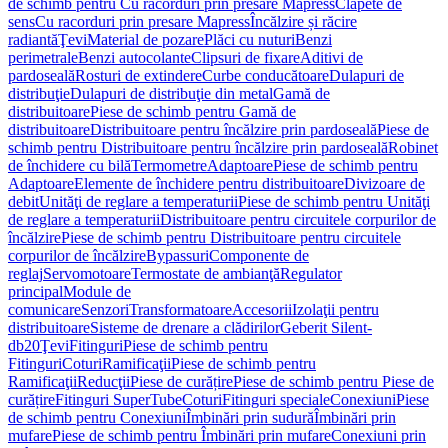
de schimb pentru Cu racorduri prin presare Mapress
Clapete de
sens
Cu racorduri prin presare Mapress
Încălzire și răcire
radiantă
Ţevi
Material de pozare
Plăci cu nuturi
Benzi
perimetrale
Benzi autocolante
Clipsuri de fixare
Aditivi de
pardoseală
Rosturi de extindere
Curbe conducătoare
Dulapuri de
distribuţie
Dulapuri de distribuţie din metal
Gamă de
distribuitoare
Piese de schimb pentru Gamă de
distribuitoare
Distribuitoare pentru încălzire prin pardoseală
Piese de
schimb pentru Distribuitoare pentru încălzire prin pardoseală
Robinet
de închidere cu bilă
Termometre
Adaptoare
Piese de schimb pentru
Adaptoare
Elemente de închidere pentru distribuitoare
Divizoare de
debit
Unităţi de reglare a temperaturii
Piese de schimb pentru Unităţi
de reglare a temperaturii
Distribuitoare pentru circuitele corpurilor de
încălzire
Piese de schimb pentru Distribuitoare pentru circuitele
corpurilor de încălzire
Bypassuri
Componente de
reglaj
Servomotoare
Termostate de ambianţă
Regulator
principal
Module de
comunicare
Senzori
Transformatoare
Accesorii
Izolaţii pentru
distribuitoare
Sisteme de drenare a clădirilor
Geberit Silent-
db20
Ţevi
Fitinguri
Piese de schimb pentru
Fitinguri
Coturi
Ramificaţii
Piese de schimb pentru
Ramificaţii
Reducţii
Piese de curățire
Piese de schimb pentru Piese de
curățire
Fitinguri SuperTube
Coturi
Fitinguri speciale
Conexiuni
Piese
de schimb pentru Conexiuni
Îmbinări prin sudură
Îmbinări prin
mufare
Piese de schimb pentru Îmbinări prin mufare
Conexiuni prin