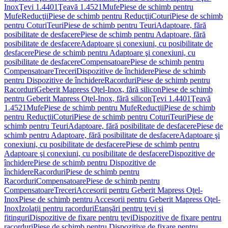
Inox
Ţevi 1.4401
Ţeavă 1.4521
Mufe
Piese de schimb pentru
Mufe
Reducţii
Piese de schimb pentru Reducţii
Coturi
Piese de schimb
pentru Coturi
Teuri
Piese de schimb pentru Teuri
Adaptoare, fără
posibilitate de desfacere
Piese de schimb pentru Adaptoare, fără
posibilitate de desfacere
Adaptoare şi conexiuni, cu posibilitate de
desfacere
Piese de schimb pentru Adaptoare şi conexiuni, cu
posibilitate de desfacere
Compensatoare
Piese de schimb pentru
Compensatoare
Treceri
Dispozitive de închidere
Piese de schimb
pentru Dispozitive de închidere
Racorduri
Piese de schimb pentru
Racorduri
Geberit Mapress Oţel-Inox, fără silicon
Piese de schimb
pentru Geberit Mapress Oţel-Inox, fără silicon
Ţevi 1.4401
Ţeavă
1.4521
Mufe
Piese de schimb pentru Mufe
Reducţii
Piese de schimb
pentru Reducţii
Coturi
Piese de schimb pentru Coturi
Teuri
Piese de
schimb pentru Teuri
Adaptoare, fără posibilitate de desfacere
Piese de
schimb pentru Adaptoare, fără posibilitate de desfacere
Adaptoare şi
conexiuni, cu posibilitate de desfacere
Piese de schimb pentru
Adaptoare şi conexiuni, cu posibilitate de desfacere
Dispozitive de
închidere
Piese de schimb pentru Dispozitive de
închidere
Racorduri
Piese de schimb pentru
Racorduri
Compensatoare
Piese de schimb pentru
Compensatoare
Treceri
Accesorii pentru Geberit Mapress Oţel-
Inox
Piese de schimb pentru Accesorii pentru Geberit Mapress Oţel-
Inox
Izolaţii pentru racorduri
Etanşări pentru ţevi şi
fitinguri
Dispozitive de fixare pentru ţevi
Dispozitive de fixare pentru
racorduri
Piese de schimb pentru Dispozitive de fixare pentru