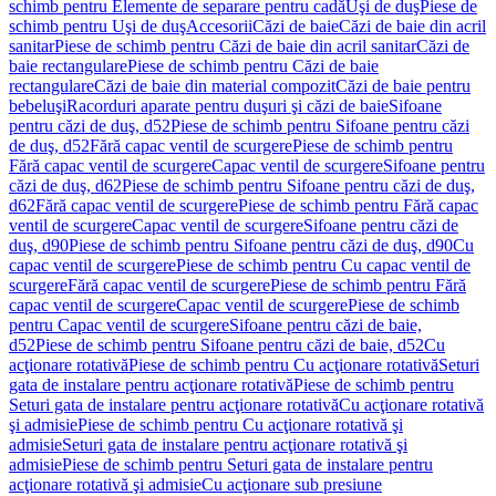
schimb pentru Elemente de separare pentru cadă
Uşi de duş
Piese de
schimb pentru Uşi de duş
Accesorii
Căzi de baie
Căzi de baie din acril
sanitar
Piese de schimb pentru Căzi de baie din acril sanitar
Căzi de
baie rectangulare
Piese de schimb pentru Căzi de baie
rectangulare
Căzi de baie din material compozit
Căzi de baie pentru
bebeluşi
Racorduri aparate pentru duşuri şi căzi de baie
Sifoane
pentru căzi de duş, d52
Piese de schimb pentru Sifoane pentru căzi
de duş, d52
Fără capac ventil de scurgere
Piese de schimb pentru
Fără capac ventil de scurgere
Capac ventil de scurgere
Sifoane pentru
căzi de duş, d62
Piese de schimb pentru Sifoane pentru căzi de duş,
d62
Fără capac ventil de scurgere
Piese de schimb pentru Fără capac
ventil de scurgere
Capac ventil de scurgere
Sifoane pentru căzi de
duş, d90
Piese de schimb pentru Sifoane pentru căzi de duş, d90
Cu
capac ventil de scurgere
Piese de schimb pentru Cu capac ventil de
scurgere
Fără capac ventil de scurgere
Piese de schimb pentru Fără
capac ventil de scurgere
Capac ventil de scurgere
Piese de schimb
pentru Capac ventil de scurgere
Sifoane pentru căzi de baie,
d52
Piese de schimb pentru Sifoane pentru căzi de baie, d52
Cu
acţionare rotativă
Piese de schimb pentru Cu acţionare rotativă
Seturi
gata de instalare pentru acţionare rotativă
Piese de schimb pentru
Seturi gata de instalare pentru acţionare rotativă
Cu acţionare rotativă
şi admisie
Piese de schimb pentru Cu acţionare rotativă şi
admisie
Seturi gata de instalare pentru acţionare rotativă şi
admisie
Piese de schimb pentru Seturi gata de instalare pentru
acţionare rotativă şi admisie
Cu acţionare sub presiune