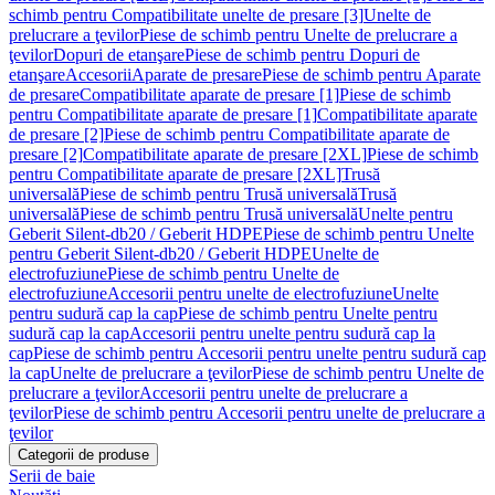
schimb pentru Compatibilitate unelte de presare [3]
Unelte de
prelucrare a ţevilor
Piese de schimb pentru Unelte de prelucrare a
ţevilor
Dopuri de etanşare
Piese de schimb pentru Dopuri de
etanşare
Accesorii
Aparate de presare
Piese de schimb pentru Aparate
de presare
Compatibilitate aparate de presare [1]
Piese de schimb
pentru Compatibilitate aparate de presare [1]
Compatibilitate aparate
de presare [2]
Piese de schimb pentru Compatibilitate aparate de
presare [2]
Compatibilitate aparate de presare [2XL]
Piese de schimb
pentru Compatibilitate aparate de presare [2XL]
Trusă
universală
Piese de schimb pentru Trusă universală
Trusă
universală
Piese de schimb pentru Trusă universală
Unelte pentru
Geberit Silent-db20 / Geberit HDPE
Piese de schimb pentru Unelte
pentru Geberit Silent-db20 / Geberit HDPE
Unelte de
electrofuziune
Piese de schimb pentru Unelte de
electrofuziune
Accesorii pentru unelte de electrofuziune
Unelte
pentru sudură cap la cap
Piese de schimb pentru Unelte pentru
sudură cap la cap
Accesorii pentru unelte pentru sudură cap la
cap
Piese de schimb pentru Accesorii pentru unelte pentru sudură cap
la cap
Unelte de prelucrare a ţevilor
Piese de schimb pentru Unelte de
prelucrare a ţevilor
Accesorii pentru unelte de prelucrare a
ţevilor
Piese de schimb pentru Accesorii pentru unelte de prelucrare a
ţevilor
Categorii de produse
Serii de baie