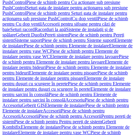
PushControl
Piese de schimb pentru Cu acţionare sub presiune
PushControl
Seturi gata de instalare pentru acţionarea sub presiune
PushControl
Piese de schimb pentru Seturi gata de instalare pentru
acţionarea sub presiune PushControl
Cu dop ventil
Piese de schimb
pentru Cu dop ventil
Accesorii pentru sifoane pentru căzi de
baie
Seturi racord
Racorduri la apă
Sisteme de instalaţii şi de
spălare
Geberit Duofix
Pereţi sistem
Piese de schimb pentru Pereţi
sistem
Sisteme suport
Piese de schimb pentru Sisteme suport
Elemente
de instalare
Piese de schimb pentru Elemente de instalare
Elemente de
instalare pentru vase WC
Piese de schimb pentru Elemente de
instalare pentru vase WC
Elemente de instalare pentru lavoare
Piese
de schimb pentru Elemente de instalare pentru lavoare
Elemente de
instalare pentru bideuri
Piese de schimb pentru Elemente de instalare
pentru bideuri
Elemente de instalare pentru pisoare
Piese de schimb
pentru Elemente de instalare pentru pisoare
Elemente de instalare
pentru duşuri cu scurgere în perete
Piese de schimb pentru Elemente
de instalare pentru duşuri cu scurgere în perete
Elemente de instalare
pentru sarcini în consolă
Piese de schimb pentru Elemente de
instalare pentru sarcini în consolă
Accesoriu
Piese de schimb pentru
Accesoriu
Geberit GIS
Elemente de instalare
Piese de schimb pentru
Elemente de instalare
Accesorii
Piese de schimb pentru
Accesorii
Accesorii
Piese de schimb pentru Accesorii
Pentru pereţi de
sistem
Piese de schimb pentru Pentru pereţi de sistem
Geberit
Kombifix
Elemente de instalare
Piese de schimb pentru Elemente de
instalare
Elemente de instalare pentru vase WC
Piese de schimb