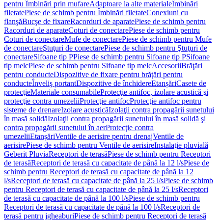
pentru Îmbinări prin mufare
Adaptoare la alte materiale
Îmbinări
filetate
Piese de schimb pentru Îmbinări filetate
Conexiuni cu
flanşă
Bucşe de fixare
Racorduri de aparate
Piese de schimb pentru
Racorduri de aparate
Coturi de conectare
Piese de schimb pentru
Coturi de conectare
Mufe de conectare
Piese de schimb pentru Mufe
de conectare
Ştuţuri de conectare
Piese de schimb pentru Ştuţuri de
conectare
Sifoane tip P
Piese de schimb pentru Sifoane tip P
Sifoane
tip melc
Piese de schimb pentru Sifoane tip melc
Accesorii
Brăţări
pentru conducte
Dispozitive de fixare pentru brăţări pentru
conducte
Înveliş portant
Dispozitive de închidere
Etanșări
Casete de
protecţie
Materiale consumabile
Protecţie antifoc, izolare acustică şi
protecţie contra umezelii
Protecţie antifoc
Protecţie antifoc pentru
sisteme de drenare
Izolare acustică
Izolaţii contra propagării sunetului
în masă solidă
Izolaţii contra propagării sunetului în masă solidă şi
contra propagării sunetului în aer
Protecţie contra
umezelii
Etanşări
Ventile de aerisire pentru drenaj
Ventile de
aerisire
Piese de schimb pentru Ventile de aerisire
Instalaţie pluvială
Geberit Pluvia
Receptori de terasă
Piese de schimb pentru Receptori
de terasă
Receptori de terasă cu capacitate de până la 12 l/s
Piese de
schimb pentru Receptori de terasă cu capacitate de până la 12
l/s
Receptori de terasă cu capacitate de până la 25 l/s
Piese de schimb
pentru Receptori de terasă cu capacitate de până la 25 l/s
Receptori
de terasă cu capacitate de până la 100 l/s
Piese de schimb pentru
Receptori de terasă cu capacitate de până la 100 l/s
Receptori de
terasă pentru jgheaburi
Piese de schimb pentru Receptori de terasă