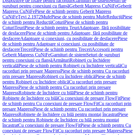
Dispozitive de fixare pentru racorduri
Garnituri de sistem
Seturi de
șuruburi pentru conexiuni cu flanșă
Geberit Mapress CuNiFe
Geberit
Mapress CuNiFe
Piese de schimb pentru Geberit Mapress
CuNiFe
Ţevi 2.1972
Mufe
Piese de schimb pentru Mufe
Reducţii
Piese
de schimb pentru Reducţii
Coturi
Piese de schimb pentru
Coturi
Teuri
Piese de schimb pentru Teuri
Adaptoare, fără posibilitate
de desfacere
Piese de schimb pentru Adaptoare, fără posibilitate de
desfacere
Adaptoare şi conexiuni, cu posibilitate de desfacere
Piese
de schimb pentru Adaptoare şi conexiuni, cu posibilitate de
desfacere
Treceri
Piese de schimb pentru Treceri
Accesorii pentru
Geberit Mapress CuNiFe
Garnituri de sistem
Seturi de șuruburi
pentru conexiuni cu flanșă
Armături
Robineți cu închidere
verticală
Piese de schimb pentru Robineți cu închidere verticală
Cu
racorduri prin presare Mapress
Piese de schimb pentru Cu racorduri
prin presare Mapress
Robineți cu închidere oblică
Piese de schimb
pentru Robineți cu închidere oblică
Cu racorduri prin presare
Mapress
Piese de schimb pentru Cu racorduri prin presare
Mapress
Robinete de închidere cu bilă
Piese de schimb pentru
Robinete de închidere cu bilă
Cu conexiuni de presare FlowFit
Piese
de schimb pentru Cu conexiuni de presare FlowFit
Cu racorduri prin
presare Mapress
Piese de schimb pentru Cu racorduri prin presare
Mapress
Robinete de închidere cu bilă pentru montaj încastrat
Piese
de schimb pentru Robinete de închidere cu bilă pentru montaj
încastrat
Cu conexiuni de presare FlowFit
Piese de schimb pentru Cu
conexiuni de presare FlowFit
Cu racorduri prin presare Mapress
Piese