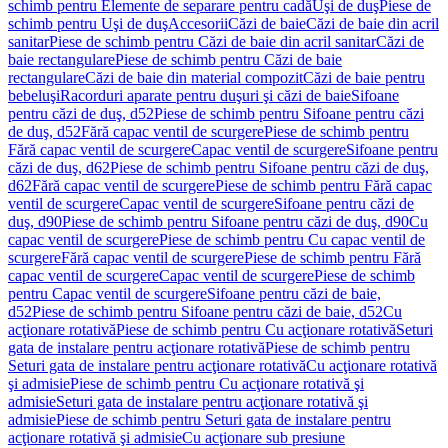
schimb pentru Elemente de separare pentru cadă
Uşi de duş
Piese de
schimb pentru Uşi de duş
Accesorii
Căzi de baie
Căzi de baie din acril
sanitar
Piese de schimb pentru Căzi de baie din acril sanitar
Căzi de
baie rectangulare
Piese de schimb pentru Căzi de baie
rectangulare
Căzi de baie din material compozit
Căzi de baie pentru
bebeluşi
Racorduri aparate pentru duşuri şi căzi de baie
Sifoane
pentru căzi de duş, d52
Piese de schimb pentru Sifoane pentru căzi
de duş, d52
Fără capac ventil de scurgere
Piese de schimb pentru
Fără capac ventil de scurgere
Capac ventil de scurgere
Sifoane pentru
căzi de duş, d62
Piese de schimb pentru Sifoane pentru căzi de duş,
d62
Fără capac ventil de scurgere
Piese de schimb pentru Fără capac
ventil de scurgere
Capac ventil de scurgere
Sifoane pentru căzi de
duş, d90
Piese de schimb pentru Sifoane pentru căzi de duş, d90
Cu
capac ventil de scurgere
Piese de schimb pentru Cu capac ventil de
scurgere
Fără capac ventil de scurgere
Piese de schimb pentru Fără
capac ventil de scurgere
Capac ventil de scurgere
Piese de schimb
pentru Capac ventil de scurgere
Sifoane pentru căzi de baie,
d52
Piese de schimb pentru Sifoane pentru căzi de baie, d52
Cu
acţionare rotativă
Piese de schimb pentru Cu acţionare rotativă
Seturi
gata de instalare pentru acţionare rotativă
Piese de schimb pentru
Seturi gata de instalare pentru acţionare rotativă
Cu acţionare rotativă
şi admisie
Piese de schimb pentru Cu acţionare rotativă şi
admisie
Seturi gata de instalare pentru acţionare rotativă şi
admisie
Piese de schimb pentru Seturi gata de instalare pentru
acţionare rotativă şi admisie
Cu acţionare sub presiune