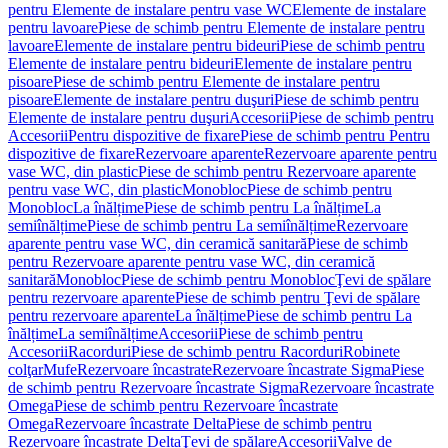
pentru Elemente de instalare pentru vase WC
Elemente de instalare
pentru lavoare
Piese de schimb pentru Elemente de instalare pentru
lavoare
Elemente de instalare pentru bideuri
Piese de schimb pentru
Elemente de instalare pentru bideuri
Elemente de instalare pentru
pisoare
Piese de schimb pentru Elemente de instalare pentru
pisoare
Elemente de instalare pentru duşuri
Piese de schimb pentru
Elemente de instalare pentru duşuri
Accesorii
Piese de schimb pentru
Accesorii
Pentru dispozitive de fixare
Piese de schimb pentru Pentru
dispozitive de fixare
Rezervoare aparente
Rezervoare aparente pentru
vase WC, din plastic
Piese de schimb pentru Rezervoare aparente
pentru vase WC, din plastic
Monobloc
Piese de schimb pentru
Monobloc
La înălțime
Piese de schimb pentru La înălțime
La
semiînălțime
Piese de schimb pentru La semiînălțime
Rezervoare
aparente pentru vase WC, din ceramică sanitară
Piese de schimb
pentru Rezervoare aparente pentru vase WC, din ceramică
sanitară
Monobloc
Piese de schimb pentru Monobloc
Ţevi de spălare
pentru rezervoare aparente
Piese de schimb pentru Ţevi de spălare
pentru rezervoare aparente
La înălțime
Piese de schimb pentru La
înălțime
La semiînălțime
Accesorii
Piese de schimb pentru
Accesorii
Racorduri
Piese de schimb pentru Racorduri
Robinete
colţar
Mufe
Rezervoare încastrate
Rezervoare încastrate Sigma
Piese
de schimb pentru Rezervoare încastrate Sigma
Rezervoare încastrate
Omega
Piese de schimb pentru Rezervoare încastrate
Omega
Rezervoare încastrate Delta
Piese de schimb pentru
Rezervoare încastrate Delta
Ţevi de spălare
Accesorii
Valve de