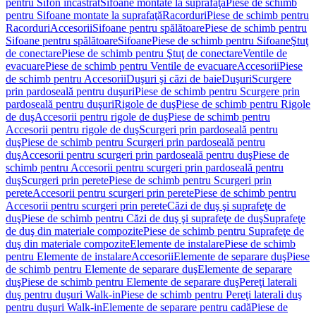
pentru Sifon încastrat
Sifoane montate la suprafaţă
Piese de schimb
pentru Sifoane montate la suprafaţă
Racorduri
Piese de schimb pentru
Racorduri
Accesorii
Sifoane pentru spălătoare
Piese de schimb pentru
Sifoane pentru spălătoare
Sifoane
Piese de schimb pentru Sifoane
Ştuţ
de conectare
Piese de schimb pentru Ştuţ de conectare
Ventile de
evacuare
Piese de schimb pentru Ventile de evacuare
Accesorii
Piese
de schimb pentru Accesorii
Duşuri şi căzi de baie
Duşuri
Scurgere
prin pardoseală pentru duşuri
Piese de schimb pentru Scurgere prin
pardoseală pentru duşuri
Rigole de duş
Piese de schimb pentru Rigole
de duş
Accesorii pentru rigole de duş
Piese de schimb pentru
Accesorii pentru rigole de duş
Scurgeri prin pardoseală pentru
duş
Piese de schimb pentru Scurgeri prin pardoseală pentru
duş
Accesorii pentru scurgeri prin pardoseală pentru duş
Piese de
schimb pentru Accesorii pentru scurgeri prin pardoseală pentru
duş
Scurgeri prin perete
Piese de schimb pentru Scurgeri prin
perete
Accesorii pentru scurgeri prin perete
Piese de schimb pentru
Accesorii pentru scurgeri prin perete
Căzi de duş şi suprafeţe de
duş
Piese de schimb pentru Căzi de duş şi suprafeţe de duş
Suprafeţe
de duş din materiale compozite
Piese de schimb pentru Suprafeţe de
duş din materiale compozite
Elemente de instalare
Piese de schimb
pentru Elemente de instalare
Accesorii
Elemente de separare duş
Piese
de schimb pentru Elemente de separare duş
Elemente de separare
duş
Piese de schimb pentru Elemente de separare duş
Pereţi laterali
duş pentru duşuri Walk-in
Piese de schimb pentru Pereţi laterali duş
pentru duşuri Walk-in
Elemente de separare pentru cadă
Piese de