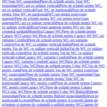
WC
Vase WC suspendate
Piese de schimb pentru Vase WC
suspendate
WC-uri cu spălare verticală
Piese de schimb pentru WC-
uri cu spălare verticală
Vase WC pe pardoseală
Piese de schimb
pentru Vase WC pe pardoseală
WC-uri pentru rezervoare
aparente
Piese de schimb pentru WC-uri pentru rezervoare
aparente
WC-uri cu spălare verticală
Piese de schimb pentru WC-uri
cu spălare verticală
Rezervoare aparente pentru WC-uri, din
ceramică sanitară
Monobloc
Capace WC
Piese de schimb pentru
Capace WC
Capace WC
Piese de schimb pentru Capace WC
WC-uri
varianta Comfort
Piese de schimb pentru WC-uri varianta
Comfort
Vas de WC cu spălare verticală înălţat
Piese de schimb
pentru Vas de WC cu spălare verticală înălţat
Vas de WC cu spălare
verticală extins
Piese de schimb pentru Vas de WC cu spălare
verticală extins
Capace WC varianta Comfort
Piese de schimb pentru
Capace WC varianta Comfort
Capace WC
Piese de schimb pentru
Capace WC
Colac WC
Piese de schimb pentru Colac WC
Vas de WC
pentru copii
Piese de schimb pentru Vas de WC pentru copii
Vase
WC suspendate
Piese de schimb pentru Vase WC suspendate
Vase
WC pe pardoseală
Piese de schimb pentru Vase WC pe
pardoseală
Capace WC pentru copii
Piese de schimb pentru Capace
WC pentru copii
Capace WC
Piese de schimb pentru Capace
WC
Colac WC
Piese de schimb pentru Colac WC
Bideuri
Bideuri
suspendate
Piese de schimb pentru Bideuri suspendate
Bideuri pe
pardoseală
Accesorii
Piese de schimb pentru Accesorii
Clapete de
acţionare şi sisteme de comandă a spălării pentru WC
Clapete de