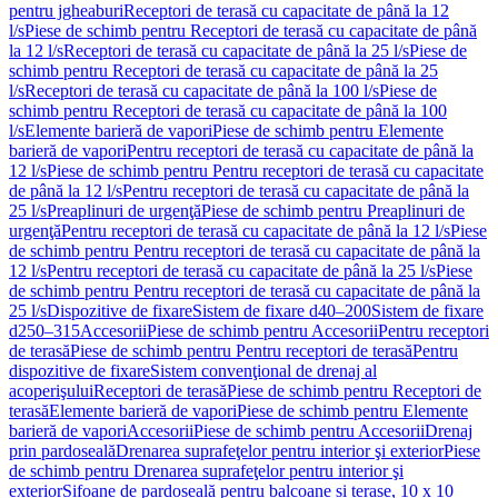
pentru jgheaburi
Receptori de terasă cu capacitate de până la 12
l/s
Piese de schimb pentru Receptori de terasă cu capacitate de până
la 12 l/s
Receptori de terasă cu capacitate de până la 25 l/s
Piese de
schimb pentru Receptori de terasă cu capacitate de până la 25
l/s
Receptori de terasă cu capacitate de până la 100 l/s
Piese de
schimb pentru Receptori de terasă cu capacitate de până la 100
l/s
Elemente barieră de vapori
Piese de schimb pentru Elemente
barieră de vapori
Pentru receptori de terasă cu capacitate de până la
12 l/s
Piese de schimb pentru Pentru receptori de terasă cu capacitate
de până la 12 l/s
Pentru receptori de terasă cu capacitate de până la
25 l/s
Preaplinuri de urgenţă
Piese de schimb pentru Preaplinuri de
urgenţă
Pentru receptori de terasă cu capacitate de până la 12 l/s
Piese
de schimb pentru Pentru receptori de terasă cu capacitate de până la
12 l/s
Pentru receptori de terasă cu capacitate de până la 25 l/s
Piese
de schimb pentru Pentru receptori de terasă cu capacitate de până la
25 l/s
Dispozitive de fixare
Sistem de fixare d40–200
Sistem de fixare
d250–315
Accesorii
Piese de schimb pentru Accesorii
Pentru receptori
de terasă
Piese de schimb pentru Pentru receptori de terasă
Pentru
dispozitive de fixare
Sistem convenţional de drenaj al
acoperişului
Receptori de terasă
Piese de schimb pentru Receptori de
terasă
Elemente barieră de vapori
Piese de schimb pentru Elemente
barieră de vapori
Accesorii
Piese de schimb pentru Accesorii
Drenaj
prin pardoseală
Drenarea suprafeţelor pentru interior şi exterior
Piese
de schimb pentru Drenarea suprafeţelor pentru interior şi
exterior
Sifoane de pardoseală pentru balcoane și terase, 10 x 10