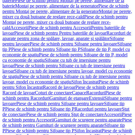
baterie
Piese de schimb pentru Montaj pe perete, alimentare de la
baterie
Montaj pe perete, alimentare de la generator
Piese de schimb
pentru Montaj pe perete, alimentare de la generator
Montaj pe perete,
mixer cu două butoane de reglare rece-cald
Piese de schimb pentru
Montaj pe perete, mixer cu două butoane de reglare rece-
cald
Accesorii
Piese de schimb pentru Accesorii
Pentru bateriile de
lavoar
Piese de schimb pentru Pentru bateriile de lavoar
Racorduri de
aparate pentru zona de spălare, lavoar, aparate şi spălător
Sifoane
pentru lavoare
Piese de schimb pentru Sifoane pentru lavoare
Sifoane
tip P
Piese de schimb pentru Sifoane tip P
Sifoane de tip P, model cu
economie de spaţiu
Piese de schimb pentru Sifoane de tip P, model
cu economie de spaţiu
Sifoane cu tub de imersiune pentru
lavoar
Piese de schimb pentru Sifoane cu tub de imersiune pentru
lavoar
Sifoane cu tub de imersiune pentru lavoar, model cu economie
de spaţiu
Piese de schimb pentru Sifoane cu tub de imersiune pentru
lavoar, model cu economie de spaţiu
Sifon încastrat
Piese de schimb
pentru Sifon încastrat
Racord de lavoar
Piese de schimb pentru
Racord de lavoar
Coturi de conectare
Capace
Racorduri
Piese de
schimb pentru Racorduri
Garnituri de etanşare
Extensii
Sifoane pentru
lavoare
Piese de schimb pentru Sifoane pentru lavoare
Sifoane tip
P
Piese de schimb pentru Sifoane tip P
Racorduri pentru lavoare
Ştuţ
de conectare
Piese de schimb pentru Ştuţ de conectare
Accesorii
Piese
de schimb pentru Accesorii
Garnituri de scurgere pentru aparate
Piese
de schimb pentru Garnituri de scurgere pentru aparate
Sifoane tip
P
Piese de schimb pentru Sifoane tip P
Sifon încastrat
Piese de schimb