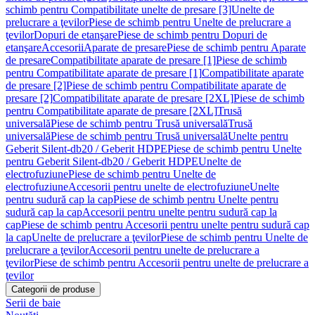
schimb pentru Compatibilitate unelte de presare [3]
Unelte de
prelucrare a ţevilor
Piese de schimb pentru Unelte de prelucrare a
ţevilor
Dopuri de etanşare
Piese de schimb pentru Dopuri de
etanşare
Accesorii
Aparate de presare
Piese de schimb pentru Aparate
de presare
Compatibilitate aparate de presare [1]
Piese de schimb
pentru Compatibilitate aparate de presare [1]
Compatibilitate aparate
de presare [2]
Piese de schimb pentru Compatibilitate aparate de
presare [2]
Compatibilitate aparate de presare [2XL]
Piese de schimb
pentru Compatibilitate aparate de presare [2XL]
Trusă
universală
Piese de schimb pentru Trusă universală
Trusă
universală
Piese de schimb pentru Trusă universală
Unelte pentru
Geberit Silent-db20 / Geberit HDPE
Piese de schimb pentru Unelte
pentru Geberit Silent-db20 / Geberit HDPE
Unelte de
electrofuziune
Piese de schimb pentru Unelte de
electrofuziune
Accesorii pentru unelte de electrofuziune
Unelte
pentru sudură cap la cap
Piese de schimb pentru Unelte pentru
sudură cap la cap
Accesorii pentru unelte pentru sudură cap la
cap
Piese de schimb pentru Accesorii pentru unelte pentru sudură cap
la cap
Unelte de prelucrare a ţevilor
Piese de schimb pentru Unelte de
prelucrare a ţevilor
Accesorii pentru unelte de prelucrare a
ţevilor
Piese de schimb pentru Accesorii pentru unelte de prelucrare a
ţevilor
Categorii de produse
Serii de baie