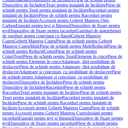
Dispozitive de închidere
Teuri pentru instalaţii de încălzire
Piese de
schimb pentru Teuri pentru instalaţii de încălzire
Racorduri pentru
instalaţii de încălzire
Piese de schimb pentru Racorduri pentru
instalaţii de încălzire
Accesorii pentru Geberit Mapress Oţel-
Carbon
Etanşări pentru ţevi şi fitinguri
Dispozitive de fixare pentru
ţevi
Dispozitive de fixare pentru racorduri
Garnituri de sistem
Seturi
de șuruburi pentru conexiuni cu flanșă
Geberit Mapress
Cupru
Geberit Mapress Cupru
Piese de schimb pentru Geberit
Mapress Cupru
Mufe
Piese de schimb pentru Mufe
Reducţii
Piese de
schimb pentru Reducţii
Coturi
Piese de schimb pentru
Coturi
Teuri
Piese de schimb pentru Teuri
Elemente în cruce
Piese de
schimb pentru Elemente în cruce
Adaptoare, fără posibilitate de
desfacere
Piese de schimb pentru Adaptoare, fără posibilitate de
desfacere
Adaptoare şi conexiuni, cu posibilitate de desfacere
Piese
de schimb pentru Adaptoare şi conexiuni, cu posibilitate de
desfacere
Dispozitive de închidere
Piese de schimb pentru
Dispozitive de închidere
Racorduri
Piese de schimb pentru
Racorduri
Teuri pentru instalaţii de încălzire
Piese de schimb pentru
Teuri pentru instalaţii de încălzire
Racorduri pentru instalaţii de
încălzire
Piese de schimb pentru Racorduri pentru instalaţii de
încălzire
Accesorii pentru Geberit Mapress Cupru
Piese de schimb
pentru Accesorii pentru Geberit Mapress Cupru
Izolaţii pentru
racorduri
Etanşări pentru ţevi şi fitinguri
Dispozitive de fixare pentru
ţevi
Dispozitive de fixare pentru racorduri
Piese de schimb pentru