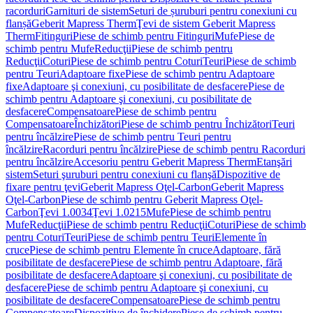
racorduri
Garnituri de sistem
Seturi de șuruburi pentru conexiuni cu
flanșă
Geberit Mapress Therm
Ţevi de sistem Geberit Mapress
Therm
Fitinguri
Piese de schimb pentru Fitinguri
Mufe
Piese de
schimb pentru Mufe
Reducţii
Piese de schimb pentru
Reducţii
Coturi
Piese de schimb pentru Coturi
Teuri
Piese de schimb
pentru Teuri
Adaptoare fixe
Piese de schimb pentru Adaptoare
fixe
Adaptoare şi conexiuni, cu posibilitate de desfacere
Piese de
schimb pentru Adaptoare şi conexiuni, cu posibilitate de
desfacere
Compensatoare
Piese de schimb pentru
Compensatoare
Închizători
Piese de schimb pentru Închizători
Teuri
pentru încălzire
Piese de schimb pentru Teuri pentru
încălzire
Racorduri pentru încălzire
Piese de schimb pentru Racorduri
pentru încălzire
Accesoriu pentru Geberit Mapress Therm
Etanşări
sistem
Seturi şuruburi pentru conexiuni cu flanşă
Dispozitive de
fixare pentru ţevi
Geberit Mapress Oţel-Carbon
Geberit Mapress
Oţel-Carbon
Piese de schimb pentru Geberit Mapress Oţel-
Carbon
Ţevi 1.0034
Ţevi 1.0215
Mufe
Piese de schimb pentru
Mufe
Reducţii
Piese de schimb pentru Reducţii
Coturi
Piese de schimb
pentru Coturi
Teuri
Piese de schimb pentru Teuri
Elemente în
cruce
Piese de schimb pentru Elemente în cruce
Adaptoare, fără
posibilitate de desfacere
Piese de schimb pentru Adaptoare, fără
posibilitate de desfacere
Adaptoare şi conexiuni, cu posibilitate de
desfacere
Piese de schimb pentru Adaptoare şi conexiuni, cu
posibilitate de desfacere
Compensatoare
Piese de schimb pentru
Compensatoare
Dispozitive de închidere
Piese de schimb pentru