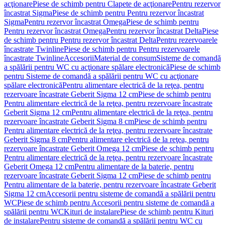
acţionare
Piese de schimb pentru Clapete de acţionare
Pentru rezervor
încastrat Sigma
Piese de schimb pentru Pentru rezervor încastrat
Sigma
Pentru rezervor încastrat Omega
Piese de schimb pentru
Pentru rezervor încastrat Omega
Pentru rezervor încastrat Delta
Piese
de schimb pentru Pentru rezervor încastrat Delta
Pentru rezervoarele
încastrate Twinline
Piese de schimb pentru Pentru rezervoarele
încastrate Twinline
Accesorii
Material de consum
Sisteme de comandă
a spălării pentru WC cu acţionare spălare electronică
Piese de schimb
pentru Sisteme de comandă a spălării pentru WC cu acţionare
spălare electronică
Pentru alimentare electrică de la reţea, pentru
rezervoare încastrate Geberit Sigma 12 cm
Piese de schimb pentru
Pentru alimentare electrică de la reţea, pentru rezervoare încastrate
Geberit Sigma 12 cm
Pentru alimentare electrică de la reţea, pentru
rezervoare încastrate Geberit Sigma 8 cm
Piese de schimb pentru
Pentru alimentare electrică de la reţea, pentru rezervoare încastrate
Geberit Sigma 8 cm
Pentru alimentare electrică de la reţea, pentru
rezervoare încastrate Geberit Omega 12 cm
Piese de schimb pentru
Pentru alimentare electrică de la reţea, pentru rezervoare încastrate
Geberit Omega 12 cm
Pentru alimentare de la baterie, pentru
rezervoare încastrate Geberit Sigma 12 cm
Piese de schimb pentru
Pentru alimentare de la baterie, pentru rezervoare încastrate Geberit
Sigma 12 cm
Accesorii pentru sisteme de comandă a spălării pentru
WC
Piese de schimb pentru Accesorii pentru sisteme de comandă a
spălării pentru WC
Kituri de instalare
Piese de schimb pentru Kituri
de instalare
Pentru sisteme de comandă a spălării pentru WC cu