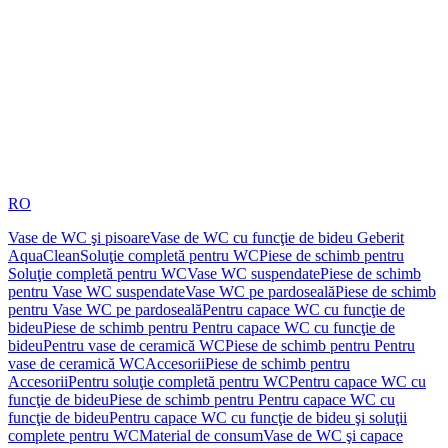
RO
Vase de WC şi pisoare
Vase de WC cu funcţie de bideu Geberit
AquaClean
Soluţie completă pentru WC
Piese de schimb pentru
Soluţie completă pentru WC
Vase WC suspendate
Piese de schimb
pentru Vase WC suspendate
Vase WC pe pardoseală
Piese de schimb
pentru Vase WC pe pardoseală
Pentru capace WC cu funcţie de
bideu
Piese de schimb pentru Pentru capace WC cu funcţie de
bideu
Pentru vase de ceramică WC
Piese de schimb pentru Pentru
vase de ceramică WC
Accesorii
Piese de schimb pentru
Accesorii
Pentru soluţie completă pentru WC
Pentru capace WC cu
funcţie de bideu
Piese de schimb pentru Pentru capace WC cu
funcţie de bideu
Pentru capace WC cu funcţie de bideu şi soluţii
complete pentru WC
Material de consum
Vase de WC şi capace