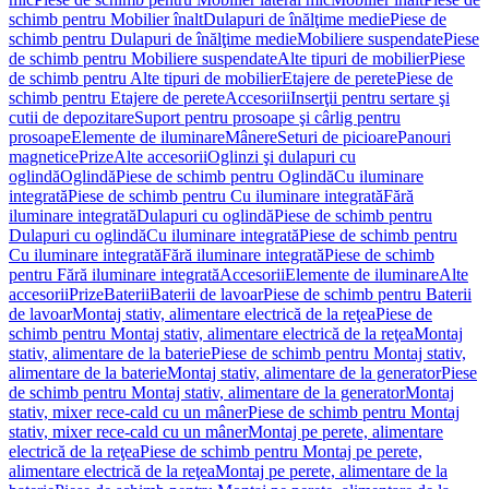
schimb pentru Mobilier înalt
Dulapuri de înălţime medie
Piese de
schimb pentru Dulapuri de înălţime medie
Mobiliere suspendate
Piese
de schimb pentru Mobiliere suspendate
Alte tipuri de mobilier
Piese
de schimb pentru Alte tipuri de mobilier
Etajere de perete
Piese de
schimb pentru Etajere de perete
Accesorii
Inserţii pentru sertare şi
cutii de depozitare
Suport pentru prosoape şi cârlig pentru
prosoape
Elemente de iluminare
Mânere
Seturi de picioare
Panouri
magnetice
Prize
Alte accesorii
Oglinzi şi dulapuri cu
oglindă
Oglindă
Piese de schimb pentru Oglindă
Cu iluminare
integrată
Piese de schimb pentru Cu iluminare integrată
Fără
iluminare integrată
Dulapuri cu oglindă
Piese de schimb pentru
Dulapuri cu oglindă
Cu iluminare integrată
Piese de schimb pentru
Cu iluminare integrată
Fără iluminare integrată
Piese de schimb
pentru Fără iluminare integrată
Accesorii
Elemente de iluminare
Alte
accesorii
Prize
Baterii
Baterii de lavoar
Piese de schimb pentru Baterii
de lavoar
Montaj stativ, alimentare electrică de la reţea
Piese de
schimb pentru Montaj stativ, alimentare electrică de la reţea
Montaj
stativ, alimentare de la baterie
Piese de schimb pentru Montaj stativ,
alimentare de la baterie
Montaj stativ, alimentare de la generator
Piese
de schimb pentru Montaj stativ, alimentare de la generator
Montaj
stativ, mixer rece-cald cu un mâner
Piese de schimb pentru Montaj
stativ, mixer rece-cald cu un mâner
Montaj pe perete, alimentare
electrică de la reţea
Piese de schimb pentru Montaj pe perete,
alimentare electrică de la reţea
Montaj pe perete, alimentare de la