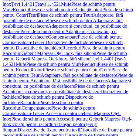
Inox
Ţevi 1.4401
Ţeavă 1.4521
Mufe
Piese de schimb pentru
Mufe
Reducţii
Piese de schimb pentru Reducţii
Coturi
Piese de schimb
pentru Coturi
Teuri
Piese de schimb pentru Teuri
Adaptoare, fără
posibilitate de desfacere
Piese de schimb pentru Adaptoare, fără
posibilitate de desfacere
Adaptoare şi conexiuni, cu posibilitate de
desfacere
Piese de schimb pentru Adaptoare şi conexiuni, cu
posibilitate de desfacere
Compensatoare
Piese de schimb pentru
Compensatoare
Treceri
Dispozitive de închidere
Piese de schimb
pentru Dispozitive de închidere
Racorduri
Piese de schimb pentru
Racorduri
Geberit Mapress Oţel-Inox, fără silicon
Piese de schimb
pentru Geberit Mapress Oţel-Inox, fără silicon
Ţevi 1.4401
Ţeavă
1.4521
Mufe
Piese de schimb pentru Mufe
Reducţii
Piese de schimb
pentru Reducţii
Coturi
Piese de schimb pentru Coturi
Teuri
Piese de
schimb pentru Teuri
Adaptoare, fără posibilitate de desfacere
Piese de
schimb pentru Adaptoare, fără posibilitate de desfacere
Adaptoare şi
conexiuni, cu posibilitate de desfacere
Piese de schimb pentru
Adaptoare şi conexiuni, cu posibilitate de desfacere
Dispozitive de
închidere
Piese de schimb pentru Dispozitive de
închidere
Racorduri
Piese de schimb pentru
Racorduri
Compensatoare
Piese de schimb pentru
Compensatoare
Treceri
Accesorii pentru Geberit Mapress Oţel-
Inox
Piese de schimb pentru Accesorii pentru Geberit Mapress Oţel-
Inox
Izolaţii pentru racorduri
Etanşări pentru ţevi şi
fitinguri
Dispozitive de fixare pentru ţevi
Dispozitive de fixare pentru
racorduri
Piese de schimb pentru Dispozitive de fixare pentru