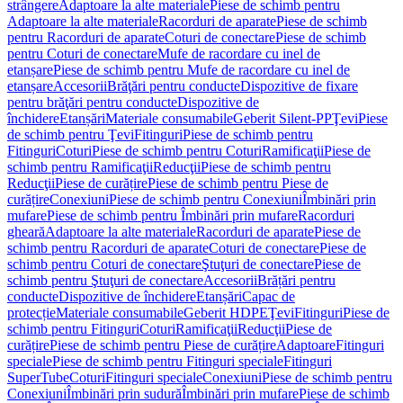
strângere
Adaptoare la alte materiale
Piese de schimb pentru
Adaptoare la alte materiale
Racorduri de aparate
Piese de schimb
pentru Racorduri de aparate
Coturi de conectare
Piese de schimb
pentru Coturi de conectare
Mufe de racordare cu inel de
etanșare
Piese de schimb pentru Mufe de racordare cu inel de
etanșare
Accesorii
Brăţări pentru conducte
Dispozitive de fixare
pentru brăţări pentru conducte
Dispozitive de
închidere
Etanșări
Materiale consumabile
Geberit Silent-PP
Ţevi
Piese
de schimb pentru Ţevi
Fitinguri
Piese de schimb pentru
Fitinguri
Coturi
Piese de schimb pentru Coturi
Ramificaţii
Piese de
schimb pentru Ramificaţii
Reducţii
Piese de schimb pentru
Reducţii
Piese de curățire
Piese de schimb pentru Piese de
curățire
Conexiuni
Piese de schimb pentru Conexiuni
Îmbinări prin
mufare
Piese de schimb pentru Îmbinări prin mufare
Racorduri
gheară
Adaptoare la alte materiale
Racorduri de aparate
Piese de
schimb pentru Racorduri de aparate
Coturi de conectare
Piese de
schimb pentru Coturi de conectare
Ştuţuri de conectare
Piese de
schimb pentru Ştuţuri de conectare
Accesorii
Brățări pentru
conducte
Dispozitive de închidere
Etanșări
Capac de
protecție
Materiale consumabile
Geberit HDPE
Ţevi
Fitinguri
Piese de
schimb pentru Fitinguri
Coturi
Ramificaţii
Reducţii
Piese de
curățire
Piese de schimb pentru Piese de curățire
Adaptoare
Fitinguri
speciale
Piese de schimb pentru Fitinguri speciale
Fitinguri
SuperTube
Coturi
Fitinguri speciale
Conexiuni
Piese de schimb pentru
Conexiuni
Îmbinări prin sudură
Îmbinări prin mufare
Piese de schimb