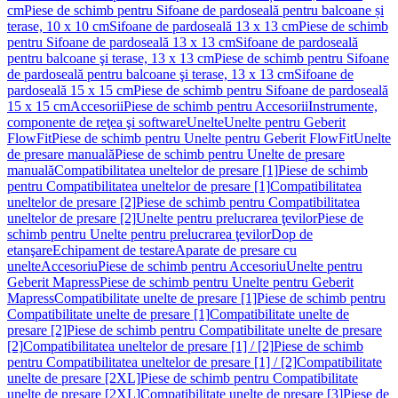
cm
Piese de schimb pentru Sifoane de pardoseală pentru balcoane și
terase, 10 x 10 cm
Sifoane de pardoseală 13 x 13 cm
Piese de schimb
pentru Sifoane de pardoseală 13 x 13 cm
Sifoane de pardoseală
pentru balcoane şi terase, 13 x 13 cm
Piese de schimb pentru Sifoane
de pardoseală pentru balcoane şi terase, 13 x 13 cm
Sifoane de
pardoseală 15 x 15 cm
Piese de schimb pentru Sifoane de pardoseală
15 x 15 cm
Accesorii
Piese de schimb pentru Accesorii
Instrumente,
componente de reţea şi software
Unelte
Unelte pentru Geberit
FlowFit
Piese de schimb pentru Unelte pentru Geberit FlowFit
Unelte
de presare manuală
Piese de schimb pentru Unelte de presare
manuală
Compatibilitatea uneltelor de presare [1]
Piese de schimb
pentru Compatibilitatea uneltelor de presare [1]
Compatibilitatea
uneltelor de presare [2]
Piese de schimb pentru Compatibilitatea
uneltelor de presare [2]
Unelte pentru prelucrarea ţevilor
Piese de
schimb pentru Unelte pentru prelucrarea ţevilor
Dop de
etanşare
Echipament de testare
Aparate de presare cu
unelte
Accesoriu
Piese de schimb pentru Accesoriu
Unelte pentru
Geberit Mapress
Piese de schimb pentru Unelte pentru Geberit
Mapress
Compatibilitate unelte de presare [1]
Piese de schimb pentru
Compatibilitate unelte de presare [1]
Compatibilitate unelte de
presare [2]
Piese de schimb pentru Compatibilitate unelte de presare
[2]
Compatibilitatea uneltelor de presare [1] / [2]
Piese de schimb
pentru Compatibilitatea uneltelor de presare [1] / [2]
Compatibilitate
unelte de presare [2XL]
Piese de schimb pentru Compatibilitate
unelte de presare [2XL]
Compatibilitate unelte de presare [3]
Piese de