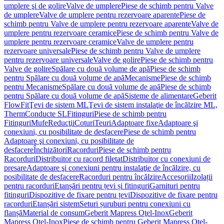
umplere şi de golire
Valve de umplere
Piese de schimb pentru Valve
de umplere
Valve de umplere pentru rezervoare aparente
Piese de
schimb pentru Valve de umplere pentru rezervoare aparente
Valve de
umplere pentru rezervoare ceramice
Piese de schimb pentru Valve de
umplere pentru rezervoare ceramice
Valve de umplere pentru
rezervoare universale
Piese de schimb pentru Valve de umplere
pentru rezervoare universale
Valve de golire
Piese de schimb pentru
Valve de golire
Spălare cu două volume de apă
Piese de schimb
pentru Spălare cu două volume de apă
Mecanisme
Piese de schimb
pentru Mecanisme
Spălare cu două volume de apă
Piese de schimb
pentru Spălare cu două volume de apă
Sisteme de alimentare
Geberit
FlowFit
Ţevi de sistem ML
Ţevi de sistem instalaţie de încălzire ML,
Therm
Conducte SL
Fitinguri
Piese de schimb pentru
Fitinguri
Mufe
Reducţii
Coturi
Teuri
Adaptoare fixe
Adaptoare şi
conexiuni, cu posibilitate de desfacere
Piese de schimb pentru
Adaptoare şi conexiuni, cu posibilitate de
desfacere
Închizători
Racorduri
Piese de schimb pentru
Racorduri
Distribuitor cu racord filetat
Distribuitor cu conexiuni de
presare
Adaptoare şi conexiuni pentru instalaţie de încălzire, cu
posibilitate de desfacere
Racorduri pentru încălzire
Accesorii
Izolații
pentru racorduri
Etanșări pentru țevi și fitinguri
Garnituri pentru
fitinguri
Dispozitive de fixare pentru țevi
Dispozitive de fixare pentru
racorduri
Etanșări sistem
Seturi șuruburi pentru conexiuni cu
flanșă
Material de consum
Geberit Mapress Oţel-Inox
Geberit
Mapress Oţel-Inox
Piese de schimb pentru Geberit Mapress Oţel-