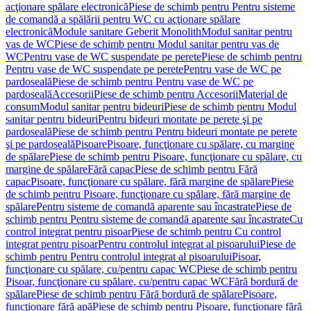
acţionare spălare electronică
Piese de schimb pentru Pentru sisteme
de comandă a spălării pentru WC cu acţionare spălare
electronică
Module sanitare Geberit Monolith
Modul sanitar pentru
vas de WC
Piese de schimb pentru Modul sanitar pentru vas de
WC
Pentru vase de WC suspendate pe perete
Piese de schimb pentru
Pentru vase de WC suspendate pe perete
Pentru vase de WC pe
pardoseală
Piese de schimb pentru Pentru vase de WC pe
pardoseală
Accesorii
Piese de schimb pentru Accesorii
Material de
consum
Modul sanitar pentru bideuri
Piese de schimb pentru Modul
sanitar pentru bideuri
Pentru bideuri montate pe perete şi pe
pardoseală
Piese de schimb pentru Pentru bideuri montate pe perete
şi pe pardoseală
Pisoare
Pisoare, funcţionare cu spălare, cu margine
de spălare
Piese de schimb pentru Pisoare, funcţionare cu spălare, cu
margine de spălare
Fără capac
Piese de schimb pentru Fără
capac
Pisoare, funcţionare cu spălare, fără margine de spălare
Piese
de schimb pentru Pisoare, funcţionare cu spălare, fără margine de
spălare
Pentru sisteme de comandă aparente sau încastrate
Piese de
schimb pentru Pentru sisteme de comandă aparente sau încastrate
Cu
control integrat pentru pisoar
Piese de schimb pentru Cu control
integrat pentru pisoar
Pentru controlul integrat al pisoarului
Piese de
schimb pentru Pentru controlul integrat al pisoarului
Pisoar,
funcţionare cu spălare, cu/pentru capac WC
Piese de schimb pentru
Pisoar, funcţionare cu spălare, cu/pentru capac WC
Fără bordură de
spălare
Piese de schimb pentru Fără bordură de spălare
Pisoare,
funcţionare fără apă
Piese de schimb pentru Pisoare, funcţionare fără