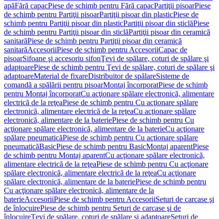
apă
Fără capac
Piese de schimb pentru Fără capac
Partiţii pisoar
Piese
de schimb pentru Partiţii pisoar
Partiţii pisoar din plastic
Piese de
schimb pentru Partiţii pisoar din plastic
Partiţii pisoar din sticlă
Piese
de schimb pentru Partiţii pisoar din sticlă
Partiţii pisoar din ceramică
sanitară
Piese de schimb pentru Partiţii pisoar din ceramică
sanitară
Accesorii
Piese de schimb pentru Accesorii
Capac de
pisoar
Sifoane şi accesoriu sifon
Ţevi de spălare, coturi de spălare şi
adaptoare
Piese de schimb pentru Ţevi de spălare, coturi de spălare şi
adaptoare
Material de fixare
Distribuitor de spălare
Sisteme de
comandă a spălării pentru pisoar
Montaj încorporat
Piese de schimb
pentru Montaj încorporat
Cu acţionare spălare electronică, alimentare
electrică de la reţea
Piese de schimb pentru Cu acţionare spălare
electronică, alimentare electrică de la reţea
Cu acţionare spălare
electronică, alimentare de la baterie
Piese de schimb pentru Cu
acţionare spălare electronică, alimentare de la baterie
Cu acţionare
spălare pneumatică
Piese de schimb pentru Cu acţionare spălare
pneumatică
Basic
Piese de schimb pentru Basic
Montaj aparent
Piese
de schimb pentru Montaj aparent
Cu acţionare spălare electronică,
alimentare electrică de la reţea
Piese de schimb pentru Cu acţionare
spălare electronică, alimentare electrică de la reţea
Cu acţionare
spălare electronică, alimentare de la baterie
Piese de schimb pentru
Cu acţionare spălare electronică, alimentare de la
baterie
Accesorii
Piese de schimb pentru Accesorii
Seturi de carcase şi
de înlocuire
Piese de schimb pentru Seturi de carcase şi de
înlocuire
Ţevi de spălare, coturi de spălare şi adaptoare
Seturi de