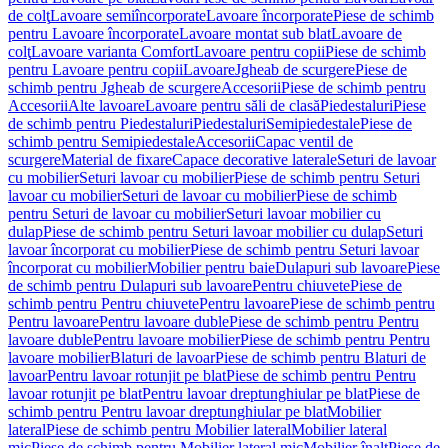
de colţ
Lavoare semiîncorporate
Lavoare încorporate
Piese de schimb
pentru Lavoare încorporate
Lavoare montat sub blat
Lavoare de
colţ
Lavoare varianta Comfort
Lavoare pentru copii
Piese de schimb
pentru Lavoare pentru copii
Lavoare
Jgheab de scurgere
Piese de
schimb pentru Jgheab de scurgere
Accesorii
Piese de schimb pentru
Accesorii
Alte lavoare
Lavoare pentru săli de clasă
Piedestaluri
Piese
de schimb pentru Piedestaluri
Piedestaluri
Semipiedestale
Piese de
schimb pentru Semipiedestale
Accesorii
Capac ventil de
scurgere
Material de fixare
Capace decorative laterale
Seturi de lavoar
cu mobilier
Seturi lavoar cu mobilier
Piese de schimb pentru Seturi
lavoar cu mobilier
Seturi de lavoar cu mobilier
Piese de schimb
pentru Seturi de lavoar cu mobilier
Seturi lavoar mobilier cu
dulap
Piese de schimb pentru Seturi lavoar mobilier cu dulap
Seturi
lavoar încorporat cu mobilier
Piese de schimb pentru Seturi lavoar
încorporat cu mobilier
Mobilier pentru baie
Dulapuri sub lavoare
Piese
de schimb pentru Dulapuri sub lavoare
Pentru chiuvete
Piese de
schimb pentru Pentru chiuvete
Pentru lavoare
Piese de schimb pentru
Pentru lavoare
Pentru lavoare duble
Piese de schimb pentru Pentru
lavoare duble
Pentru lavoare mobilier
Piese de schimb pentru Pentru
lavoare mobilier
Blaturi de lavoar
Piese de schimb pentru Blaturi de
lavoar
Pentru lavoar rotunjit pe blat
Piese de schimb pentru Pentru
lavoar rotunjit pe blat
Pentru lavoar dreptunghiular pe blat
Piese de
schimb pentru Pentru lavoar dreptunghiular pe blat
Mobilier
lateral
Piese de schimb pentru Mobilier lateral
Mobilier lateral
mic
Piese de schimb pentru Mobilier lateral mic
Mobilier înalt
Piese de