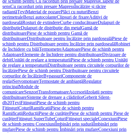
de schimb pentru Cu racorduri prin presare Mapress
Clapete de
sens
Cu racorduri prin presare Mapress
Încălzire și răcire
radiantă
Ţevi
Material de pozare
Plăci cu nuturi
Benzi
perimetrale
Benzi autocolante
Clipsuri de fixare
Aditivi de
pardoseală
Rosturi de extindere
Curbe conducătoare
Dulapuri de
distribuţie
Dulapuri de distribuţie din metal
Gamă de
distribuitoare
Piese de schimb pentru Gamă de
distribuitoare
Distribuitoare pentru încălzire prin pardoseală
Piese de
schimb pentru Distribuitoare pentru încălzire prin pardoseală
Robinet
de închidere cu bilă
Termometre
Adaptoare
Piese de schimb pentru
Adaptoare
Elemente de închidere pentru distribuitoare
Divizoare de
debit
Unităţi de reglare a temperaturii
Piese de schimb pentru Unităţi
de reglare a temperaturii
Distribuitoare pentru circuitele corpurilor de
încălzire
Piese de schimb pentru Distribuitoare pentru circuitele
corpurilor de încălzire
Bypassuri
Componente de
reglaj
Servomotoare
Termostate de ambianţă
Regulator
principal
Module de
comunicare
Senzori
Transformatoare
Accesorii
Izolaţii pentru
distribuitoare
Sisteme de drenare a clădirilor
Geberit Silent-
db20
Ţevi
Fitinguri
Piese de schimb pentru
Fitinguri
Coturi
Ramificaţii
Piese de schimb pentru
Ramificaţii
Reducţii
Piese de curățire
Piese de schimb pentru Piese de
curățire
Fitinguri SuperTube
Coturi
Fitinguri speciale
Conexiuni
Piese
de schimb pentru Conexiuni
Îmbinări prin sudură
Îmbinări prin
mufare
Piese de schimb pentru Îmbinări prin mufare
Conexiuni prin