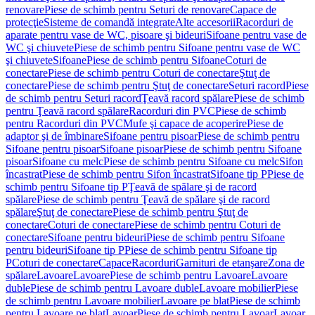
renovare
Piese de schimb pentru Seturi de renovare
Capace de
protecţie
Sisteme de comandă integrate
Alte accesorii
Racorduri de
aparate pentru vase de WC, pisoare şi bideuri
Sifoane pentru vase de
WC şi chiuvete
Piese de schimb pentru Sifoane pentru vase de WC
şi chiuvete
Sifoane
Piese de schimb pentru Sifoane
Coturi de
conectare
Piese de schimb pentru Coturi de conectare
Ştuţ de
conectare
Piese de schimb pentru Ştuţ de conectare
Seturi racord
Piese
de schimb pentru Seturi racord
Ţeavă racord spălare
Piese de schimb
pentru Ţeavă racord spălare
Racorduri din PVC
Piese de schimb
pentru Racorduri din PVC
Mufe şi capace de acoperire
Piese de
adaptor şi de îmbinare
Sifoane pentru pisoar
Piese de schimb pentru
Sifoane pentru pisoar
Sifoane pisoar
Piese de schimb pentru Sifoane
pisoar
Sifoane cu melc
Piese de schimb pentru Sifoane cu melc
Sifon
încastrat
Piese de schimb pentru Sifon încastrat
Sifoane tip P
Piese de
schimb pentru Sifoane tip P
Ţeavă de spălare şi de racord
spălare
Piese de schimb pentru Ţeavă de spălare şi de racord
spălare
Ştuţ de conectare
Piese de schimb pentru Ştuţ de
conectare
Coturi de conectare
Piese de schimb pentru Coturi de
conectare
Sifoane pentru bideuri
Piese de schimb pentru Sifoane
pentru bideuri
Sifoane tip P
Piese de schimb pentru Sifoane tip
P
Coturi de conectare
Capace
Racorduri
Garnituri de etanşare
Zona de
spălare
Lavoare
Lavoare
Piese de schimb pentru Lavoare
Lavoare
duble
Piese de schimb pentru Lavoare duble
Lavoare mobilier
Piese
de schimb pentru Lavoare mobilier
Lavoare pe blat
Piese de schimb
pentru Lavoare pe blat
Lavoar
Piese de schimb pentru Lavoar
Lavoar