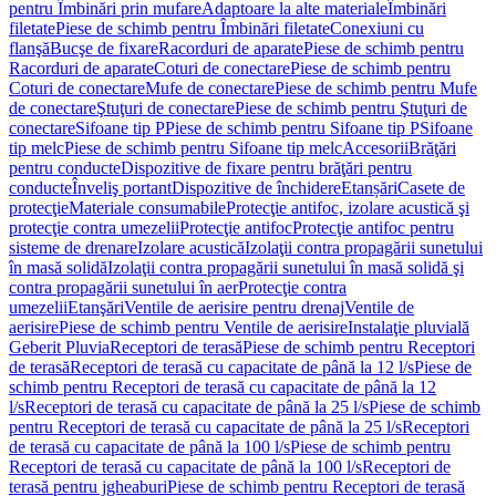
pentru Îmbinări prin mufare
Adaptoare la alte materiale
Îmbinări
filetate
Piese de schimb pentru Îmbinări filetate
Conexiuni cu
flanşă
Bucşe de fixare
Racorduri de aparate
Piese de schimb pentru
Racorduri de aparate
Coturi de conectare
Piese de schimb pentru
Coturi de conectare
Mufe de conectare
Piese de schimb pentru Mufe
de conectare
Ştuţuri de conectare
Piese de schimb pentru Ştuţuri de
conectare
Sifoane tip P
Piese de schimb pentru Sifoane tip P
Sifoane
tip melc
Piese de schimb pentru Sifoane tip melc
Accesorii
Brăţări
pentru conducte
Dispozitive de fixare pentru brăţări pentru
conducte
Înveliş portant
Dispozitive de închidere
Etanșări
Casete de
protecţie
Materiale consumabile
Protecţie antifoc, izolare acustică şi
protecţie contra umezelii
Protecţie antifoc
Protecţie antifoc pentru
sisteme de drenare
Izolare acustică
Izolaţii contra propagării sunetului
în masă solidă
Izolaţii contra propagării sunetului în masă solidă şi
contra propagării sunetului în aer
Protecţie contra
umezelii
Etanşări
Ventile de aerisire pentru drenaj
Ventile de
aerisire
Piese de schimb pentru Ventile de aerisire
Instalaţie pluvială
Geberit Pluvia
Receptori de terasă
Piese de schimb pentru Receptori
de terasă
Receptori de terasă cu capacitate de până la 12 l/s
Piese de
schimb pentru Receptori de terasă cu capacitate de până la 12
l/s
Receptori de terasă cu capacitate de până la 25 l/s
Piese de schimb
pentru Receptori de terasă cu capacitate de până la 25 l/s
Receptori
de terasă cu capacitate de până la 100 l/s
Piese de schimb pentru
Receptori de terasă cu capacitate de până la 100 l/s
Receptori de
terasă pentru jgheaburi
Piese de schimb pentru Receptori de terasă