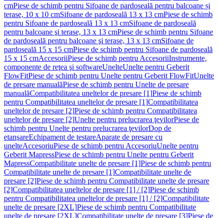
cm
Piese de schimb pentru Sifoane de pardoseală pentru balcoane și
terase, 10 x 10 cm
Sifoane de pardoseală 13 x 13 cm
Piese de schimb
pentru Sifoane de pardoseală 13 x 13 cm
Sifoane de pardoseală
pentru balcoane şi terase, 13 x 13 cm
Piese de schimb pentru Sifoane
de pardoseală pentru balcoane şi terase, 13 x 13 cm
Sifoane de
pardoseală 15 x 15 cm
Piese de schimb pentru Sifoane de pardoseală
15 x 15 cm
Accesorii
Piese de schimb pentru Accesorii
Instrumente,
componente de reţea şi software
Unelte
Unelte pentru Geberit
FlowFit
Piese de schimb pentru Unelte pentru Geberit FlowFit
Unelte
de presare manuală
Piese de schimb pentru Unelte de presare
manuală
Compatibilitatea uneltelor de presare [1]
Piese de schimb
pentru Compatibilitatea uneltelor de presare [1]
Compatibilitatea
uneltelor de presare [2]
Piese de schimb pentru Compatibilitatea
uneltelor de presare [2]
Unelte pentru prelucrarea ţevilor
Piese de
schimb pentru Unelte pentru prelucrarea ţevilor
Dop de
etanşare
Echipament de testare
Aparate de presare cu
unelte
Accesoriu
Piese de schimb pentru Accesoriu
Unelte pentru
Geberit Mapress
Piese de schimb pentru Unelte pentru Geberit
Mapress
Compatibilitate unelte de presare [1]
Piese de schimb pentru
Compatibilitate unelte de presare [1]
Compatibilitate unelte de
presare [2]
Piese de schimb pentru Compatibilitate unelte de presare
[2]
Compatibilitatea uneltelor de presare [1] / [2]
Piese de schimb
pentru Compatibilitatea uneltelor de presare [1] / [2]
Compatibilitate
unelte de presare [2XL]
Piese de schimb pentru Compatibilitate
unelte de presare [2XL]
Compatibilitate unelte de presare [3]
Piese de