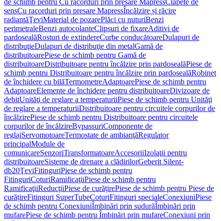
de schimb pentru Cu racorduri prin presare Mapress
Clapete de
sens
Cu racorduri prin presare Mapress
Încălzire și răcire
radiantă
Ţevi
Material de pozare
Plăci cu nuturi
Benzi
perimetrale
Benzi autocolante
Clipsuri de fixare
Aditivi de
pardoseală
Rosturi de extindere
Curbe conducătoare
Dulapuri de
distribuţie
Dulapuri de distribuţie din metal
Gamă de
distribuitoare
Piese de schimb pentru Gamă de
distribuitoare
Distribuitoare pentru încălzire prin pardoseală
Piese de
schimb pentru Distribuitoare pentru încălzire prin pardoseală
Robinet
de închidere cu bilă
Termometre
Adaptoare
Piese de schimb pentru
Adaptoare
Elemente de închidere pentru distribuitoare
Divizoare de
debit
Unităţi de reglare a temperaturii
Piese de schimb pentru Unităţi
de reglare a temperaturii
Distribuitoare pentru circuitele corpurilor de
încălzire
Piese de schimb pentru Distribuitoare pentru circuitele
corpurilor de încălzire
Bypassuri
Componente de
reglaj
Servomotoare
Termostate de ambianţă
Regulator
principal
Module de
comunicare
Senzori
Transformatoare
Accesorii
Izolaţii pentru
distribuitoare
Sisteme de drenare a clădirilor
Geberit Silent-
db20
Ţevi
Fitinguri
Piese de schimb pentru
Fitinguri
Coturi
Ramificaţii
Piese de schimb pentru
Ramificaţii
Reducţii
Piese de curățire
Piese de schimb pentru Piese de
curățire
Fitinguri SuperTube
Coturi
Fitinguri speciale
Conexiuni
Piese
de schimb pentru Conexiuni
Îmbinări prin sudură
Îmbinări prin
mufare
Piese de schimb pentru Îmbinări prin mufare
Conexiuni prin