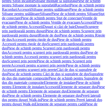
pentru Sifon încastrat
Sifoane montate la suprafaţă
Piese de schimb
pentru Sifoane montate la suprafaţă
Racorduri
Piese de schimb pentru
Racorduri
Accesorii
Sifoane pentru spălătoare
Piese de schimb pentru
Sifoane pentru spălătoare
Sifoane
Piese de schimb pentru Sifoane
Ştuţ
de conectare
Piese de schimb pentru Ştuţ de conectare
Ventile de
evacuare
Piese de schimb pentru Ventile de evacuare
Accesorii
Piese
de schimb pentru Accesorii
Duşuri şi căzi de baie
Duşuri
Scurgere
prin pardoseală pentru duşuri
Piese de schimb pentru Scurgere prin
pardoseală pentru duşuri
Rigole de duş
Piese de schimb pentru Rigole
de duş
Accesorii pentru rigole de duş
Piese de schimb pentru
Accesorii pentru rigole de duş
Scurgeri prin pardoseală pentru
duş
Piese de schimb pentru Scurgeri prin pardoseală pentru
duş
Accesorii pentru scurgeri prin pardoseală pentru duş
Piese de
schimb pentru Accesorii pentru scurgeri prin pardoseală pentru
duş
Scurgeri prin perete
Piese de schimb pentru Scurgeri prin
perete
Accesorii pentru scurgeri prin perete
Piese de schimb pentru
Accesorii pentru scurgeri prin perete
Căzi de duş şi suprafeţe de
duş
Piese de schimb pentru Căzi de duş şi suprafeţe de duş
Suprafeţe
de duş din materiale compozite
Piese de schimb pentru Suprafeţe de
duş din materiale compozite
Elemente de instalare
Piese de schimb
pentru Elemente de instalare
Accesorii
Elemente de separare duş
Piese
de schimb pentru Elemente de separare duş
Elemente de separare
duş
Piese de schimb pentru Elemente de separare duş
Pereţi laterali
duş pentru duşuri Walk-in
Piese de schimb pentru Pereţi laterali duş
pentru duşuri Walk-in
Elemente de separare pentru cadă
Piese de