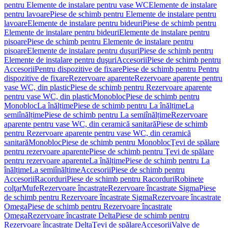
pentru Elemente de instalare pentru vase WC
Elemente de instalare
pentru lavoare
Piese de schimb pentru Elemente de instalare pentru
lavoare
Elemente de instalare pentru bideuri
Piese de schimb pentru
Elemente de instalare pentru bideuri
Elemente de instalare pentru
pisoare
Piese de schimb pentru Elemente de instalare pentru
pisoare
Elemente de instalare pentru duşuri
Piese de schimb pentru
Elemente de instalare pentru duşuri
Accesorii
Piese de schimb pentru
Accesorii
Pentru dispozitive de fixare
Piese de schimb pentru Pentru
dispozitive de fixare
Rezervoare aparente
Rezervoare aparente pentru
vase WC, din plastic
Piese de schimb pentru Rezervoare aparente
pentru vase WC, din plastic
Monobloc
Piese de schimb pentru
Monobloc
La înălțime
Piese de schimb pentru La înălțime
La
semiînălțime
Piese de schimb pentru La semiînălțime
Rezervoare
aparente pentru vase WC, din ceramică sanitară
Piese de schimb
pentru Rezervoare aparente pentru vase WC, din ceramică
sanitară
Monobloc
Piese de schimb pentru Monobloc
Ţevi de spălare
pentru rezervoare aparente
Piese de schimb pentru Ţevi de spălare
pentru rezervoare aparente
La înălțime
Piese de schimb pentru La
înălțime
La semiînălțime
Accesorii
Piese de schimb pentru
Accesorii
Racorduri
Piese de schimb pentru Racorduri
Robinete
colţar
Mufe
Rezervoare încastrate
Rezervoare încastrate Sigma
Piese
de schimb pentru Rezervoare încastrate Sigma
Rezervoare încastrate
Omega
Piese de schimb pentru Rezervoare încastrate
Omega
Rezervoare încastrate Delta
Piese de schimb pentru
Rezervoare încastrate Delta
Ţevi de spălare
Accesorii
Valve de