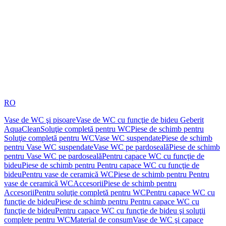
RO
Vase de WC şi pisoare
Vase de WC cu funcţie de bideu Geberit
AquaClean
Soluţie completă pentru WC
Piese de schimb pentru
Soluţie completă pentru WC
Vase WC suspendate
Piese de schimb
pentru Vase WC suspendate
Vase WC pe pardoseală
Piese de schimb
pentru Vase WC pe pardoseală
Pentru capace WC cu funcţie de
bideu
Piese de schimb pentru Pentru capace WC cu funcţie de
bideu
Pentru vase de ceramică WC
Piese de schimb pentru Pentru
vase de ceramică WC
Accesorii
Piese de schimb pentru
Accesorii
Pentru soluţie completă pentru WC
Pentru capace WC cu
funcţie de bideu
Piese de schimb pentru Pentru capace WC cu
funcţie de bideu
Pentru capace WC cu funcţie de bideu şi soluţii
complete pentru WC
Material de consum
Vase de WC şi capace