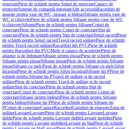
renovare
Piese de schimb pentru Seturi de renovare
Capace de
protecţie
Sisteme de comandă integrate
Alte accesorii
Racorduri de
aparate pentru vase de WC, pisoare şi bideuri
Sifoane pentru vase de
WC şi chiuvete
Piese de schimb pentru Sifoane pentru vase de WC
şi chiuvete
Sifoane
Piese de schimb pentru Sifoane
Coturi de
conectare
Piese de schimb pentru Coturi de conectare
Ştuţ de
conectare
Piese de schimb pentru Ştuţ de conectare
Seturi racord
Piese
de schimb pentru Seturi racord
Ţeavă racord spălare
Piese de schimb
pentru Ţeavă racord spălare
Racorduri din PVC
Piese de schimb
pentru Racorduri din PVC
Mufe şi capace de acoperire
Piese de
adaptor şi de îmbinare
Sifoane pentru pisoar
Piese de schimb pentru
Sifoane pentru pisoar
Sifoane pisoar
Piese de schimb pentru Sifoane
pisoar
Sifoane cu melc
Piese de schimb pentru Sifoane cu melc
Sifon
încastrat
Piese de schimb pentru Sifon încastrat
Sifoane tip P
Piese de
schimb pentru Sifoane tip P
Ţeavă de spălare şi de racord
spălare
Piese de schimb pentru Ţeavă de spălare şi de racord
spălare
Ştuţ de conectare
Piese de schimb pentru Ştuţ de
conectare
Coturi de conectare
Piese de schimb pentru Coturi de
conectare
Sifoane pentru bideuri
Piese de schimb pentru Sifoane
pentru bideuri
Sifoane tip P
Piese de schimb pentru Sifoane tip
P
Coturi de conectare
Capace
Racorduri
Garnituri de etanşare
Zona de
spălare
Lavoare
Lavoare
Piese de schimb pentru Lavoare
Lavoare
duble
Piese de schimb pentru Lavoare duble
Lavoare mobilier
Piese
de schimb pentru Lavoare mobilier
Lavoare pe blat
Piese de schimb
pentru Lavoare pe blat
Lavoar
Piese de schimb pentru Lavoar
Lavoar