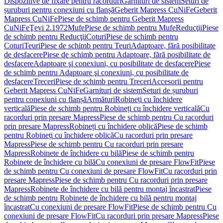
Dispozitive de fixare pentru racorduri
Garnituri de sistem
Seturi de
șuruburi pentru conexiuni cu flanșă
Geberit Mapress CuNiFe
Geberit
Mapress CuNiFe
Piese de schimb pentru Geberit Mapress
CuNiFe
Ţevi 2.1972
Mufe
Piese de schimb pentru Mufe
Reducţii
Piese
de schimb pentru Reducţii
Coturi
Piese de schimb pentru
Coturi
Teuri
Piese de schimb pentru Teuri
Adaptoare, fără posibilitate
de desfacere
Piese de schimb pentru Adaptoare, fără posibilitate de
desfacere
Adaptoare şi conexiuni, cu posibilitate de desfacere
Piese
de schimb pentru Adaptoare şi conexiuni, cu posibilitate de
desfacere
Treceri
Piese de schimb pentru Treceri
Accesorii pentru
Geberit Mapress CuNiFe
Garnituri de sistem
Seturi de șuruburi
pentru conexiuni cu flanșă
Armături
Robineți cu închidere
verticală
Piese de schimb pentru Robineți cu închidere verticală
Cu
racorduri prin presare Mapress
Piese de schimb pentru Cu racorduri
prin presare Mapress
Robineți cu închidere oblică
Piese de schimb
pentru Robineți cu închidere oblică
Cu racorduri prin presare
Mapress
Piese de schimb pentru Cu racorduri prin presare
Mapress
Robinete de închidere cu bilă
Piese de schimb pentru
Robinete de închidere cu bilă
Cu conexiuni de presare FlowFit
Piese
de schimb pentru Cu conexiuni de presare FlowFit
Cu racorduri prin
presare Mapress
Piese de schimb pentru Cu racorduri prin presare
Mapress
Robinete de închidere cu bilă pentru montaj încastrat
Piese
de schimb pentru Robinete de închidere cu bilă pentru montaj
încastrat
Cu conexiuni de presare FlowFit
Piese de schimb pentru Cu
conexiuni de presare FlowFit
Cu racorduri prin presare Mapress
Piese