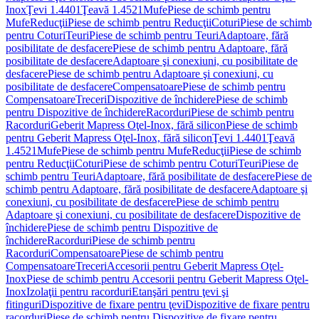
Inox
Ţevi 1.4401
Ţeavă 1.4521
Mufe
Piese de schimb pentru
Mufe
Reducţii
Piese de schimb pentru Reducţii
Coturi
Piese de schimb
pentru Coturi
Teuri
Piese de schimb pentru Teuri
Adaptoare, fără
posibilitate de desfacere
Piese de schimb pentru Adaptoare, fără
posibilitate de desfacere
Adaptoare şi conexiuni, cu posibilitate de
desfacere
Piese de schimb pentru Adaptoare şi conexiuni, cu
posibilitate de desfacere
Compensatoare
Piese de schimb pentru
Compensatoare
Treceri
Dispozitive de închidere
Piese de schimb
pentru Dispozitive de închidere
Racorduri
Piese de schimb pentru
Racorduri
Geberit Mapress Oţel-Inox, fără silicon
Piese de schimb
pentru Geberit Mapress Oţel-Inox, fără silicon
Ţevi 1.4401
Ţeavă
1.4521
Mufe
Piese de schimb pentru Mufe
Reducţii
Piese de schimb
pentru Reducţii
Coturi
Piese de schimb pentru Coturi
Teuri
Piese de
schimb pentru Teuri
Adaptoare, fără posibilitate de desfacere
Piese de
schimb pentru Adaptoare, fără posibilitate de desfacere
Adaptoare şi
conexiuni, cu posibilitate de desfacere
Piese de schimb pentru
Adaptoare şi conexiuni, cu posibilitate de desfacere
Dispozitive de
închidere
Piese de schimb pentru Dispozitive de
închidere
Racorduri
Piese de schimb pentru
Racorduri
Compensatoare
Piese de schimb pentru
Compensatoare
Treceri
Accesorii pentru Geberit Mapress Oţel-
Inox
Piese de schimb pentru Accesorii pentru Geberit Mapress Oţel-
Inox
Izolaţii pentru racorduri
Etanşări pentru ţevi şi
fitinguri
Dispozitive de fixare pentru ţevi
Dispozitive de fixare pentru
racorduri
Piese de schimb pentru Dispozitive de fixare pentru