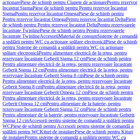
acţionare
Piese de schimb pentru Clapete de acţionare
Pentru rezervor
încastrat Sigma
Piese de schimb pentru Pentru rezervor încastrat
Sigma
Pentru rezervor încastrat Omega
Piese de schimb pentru
Pentru rezervor încastrat Omega
Pentru rezervor încastrat Delta
Piese
de schimb pentru Pentru rezervor încastrat Delta
Pentru rezervoarele
încastrate Twinline
Piese de schimb pentru Pentru rezervoarele
încastrate Twinline
Accesorii
Material de consum
Sisteme de comandă
a spălării pentru WC cu acţionare spălare electronică
Piese de schimb
pentru Sisteme de comandă a spălării pentru WC cu acţionare
spălare electronică
Pentru alimentare electrică de la reţea, pentru
rezervoare încastrate Geberit Sigma 12 cm
Piese de schimb pentru
Pentru alimentare electrică de la reţea, pentru rezervoare încastrate
Geberit Sigma 12 cm
Pentru alimentare electrică de la reţea, pentru
rezervoare încastrate Geberit Sigma 8 cm
Piese de schimb pentru
Pentru alimentare electrică de la reţea, pentru rezervoare încastrate
Geberit Sigma 8 cm
Pentru alimentare electrică de la reţea, pentru
rezervoare încastrate Geberit Omega 12 cm
Piese de schimb pentru
Pentru alimentare electrică de la reţea, pentru rezervoare încastrate
Geberit Omega 12 cm
Pentru alimentare de la baterie, pentru
rezervoare încastrate Geberit Sigma 12 cm
Piese de schimb pentru
Pentru alimentare de la baterie, pentru rezervoare încastrate Geberit
Sigma 12 cm
Accesorii pentru sisteme de comandă a spălării pentru
WC
Piese de schimb pentru Accesorii pentru sisteme de comandă a
spălării pentru WC
Kituri de instalare
Piese de schimb pentru Kituri
de instalare
Pentru sisteme de comandă a spălării pentru WC cu