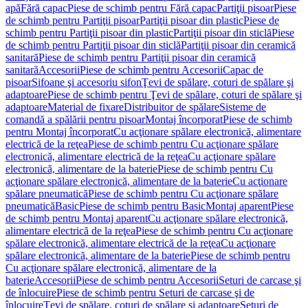
apă
Fără capac
Piese de schimb pentru Fără capac
Partiţii pisoar
Piese
de schimb pentru Partiţii pisoar
Partiţii pisoar din plastic
Piese de
schimb pentru Partiţii pisoar din plastic
Partiţii pisoar din sticlă
Piese
de schimb pentru Partiţii pisoar din sticlă
Partiţii pisoar din ceramică
sanitară
Piese de schimb pentru Partiţii pisoar din ceramică
sanitară
Accesorii
Piese de schimb pentru Accesorii
Capac de
pisoar
Sifoane şi accesoriu sifon
Ţevi de spălare, coturi de spălare şi
adaptoare
Piese de schimb pentru Ţevi de spălare, coturi de spălare şi
adaptoare
Material de fixare
Distribuitor de spălare
Sisteme de
comandă a spălării pentru pisoar
Montaj încorporat
Piese de schimb
pentru Montaj încorporat
Cu acţionare spălare electronică, alimentare
electrică de la reţea
Piese de schimb pentru Cu acţionare spălare
electronică, alimentare electrică de la reţea
Cu acţionare spălare
electronică, alimentare de la baterie
Piese de schimb pentru Cu
acţionare spălare electronică, alimentare de la baterie
Cu acţionare
spălare pneumatică
Piese de schimb pentru Cu acţionare spălare
pneumatică
Basic
Piese de schimb pentru Basic
Montaj aparent
Piese
de schimb pentru Montaj aparent
Cu acţionare spălare electronică,
alimentare electrică de la reţea
Piese de schimb pentru Cu acţionare
spălare electronică, alimentare electrică de la reţea
Cu acţionare
spălare electronică, alimentare de la baterie
Piese de schimb pentru
Cu acţionare spălare electronică, alimentare de la
baterie
Accesorii
Piese de schimb pentru Accesorii
Seturi de carcase şi
de înlocuire
Piese de schimb pentru Seturi de carcase şi de
înlocuire
Ţevi de spălare, coturi de spălare şi adaptoare
Seturi de