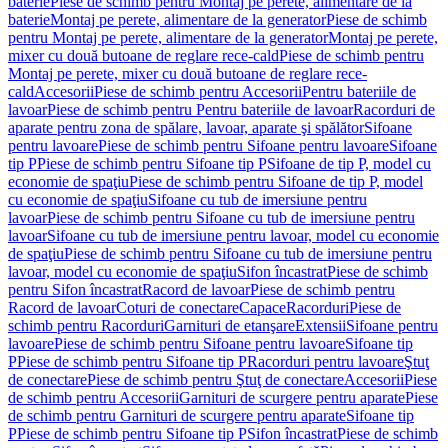
baterie
Piese de schimb pentru Montaj pe perete, alimentare de la
baterie
Montaj pe perete, alimentare de la generator
Piese de schimb
pentru Montaj pe perete, alimentare de la generator
Montaj pe perete,
mixer cu două butoane de reglare rece-cald
Piese de schimb pentru
Montaj pe perete, mixer cu două butoane de reglare rece-
cald
Accesorii
Piese de schimb pentru Accesorii
Pentru bateriile de
lavoar
Piese de schimb pentru Pentru bateriile de lavoar
Racorduri de
aparate pentru zona de spălare, lavoar, aparate şi spălător
Sifoane
pentru lavoare
Piese de schimb pentru Sifoane pentru lavoare
Sifoane
tip P
Piese de schimb pentru Sifoane tip P
Sifoane de tip P, model cu
economie de spaţiu
Piese de schimb pentru Sifoane de tip P, model
cu economie de spaţiu
Sifoane cu tub de imersiune pentru
lavoar
Piese de schimb pentru Sifoane cu tub de imersiune pentru
lavoar
Sifoane cu tub de imersiune pentru lavoar, model cu economie
de spaţiu
Piese de schimb pentru Sifoane cu tub de imersiune pentru
lavoar, model cu economie de spaţiu
Sifon încastrat
Piese de schimb
pentru Sifon încastrat
Racord de lavoar
Piese de schimb pentru
Racord de lavoar
Coturi de conectare
Capace
Racorduri
Piese de
schimb pentru Racorduri
Garnituri de etanşare
Extensii
Sifoane pentru
lavoare
Piese de schimb pentru Sifoane pentru lavoare
Sifoane tip
P
Piese de schimb pentru Sifoane tip P
Racorduri pentru lavoare
Ştuţ
de conectare
Piese de schimb pentru Ştuţ de conectare
Accesorii
Piese
de schimb pentru Accesorii
Garnituri de scurgere pentru aparate
Piese
de schimb pentru Garnituri de scurgere pentru aparate
Sifoane tip
P
Piese de schimb pentru Sifoane tip P
Sifon încastrat
Piese de schimb