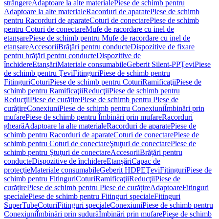
strângere
Adaptoare la alte materiale
Piese de schimb pentru
Adaptoare la alte materiale
Racorduri de aparate
Piese de schimb
pentru Racorduri de aparate
Coturi de conectare
Piese de schimb
pentru Coturi de conectare
Mufe de racordare cu inel de
etanșare
Piese de schimb pentru Mufe de racordare cu inel de
etanșare
Accesorii
Brăţări pentru conducte
Dispozitive de fixare
pentru brăţări pentru conducte
Dispozitive de
închidere
Etanșări
Materiale consumabile
Geberit Silent-PP
Ţevi
Piese
de schimb pentru Ţevi
Fitinguri
Piese de schimb pentru
Fitinguri
Coturi
Piese de schimb pentru Coturi
Ramificaţii
Piese de
schimb pentru Ramificaţii
Reducţii
Piese de schimb pentru
Reducţii
Piese de curățire
Piese de schimb pentru Piese de
curățire
Conexiuni
Piese de schimb pentru Conexiuni
Îmbinări prin
mufare
Piese de schimb pentru Îmbinări prin mufare
Racorduri
gheară
Adaptoare la alte materiale
Racorduri de aparate
Piese de
schimb pentru Racorduri de aparate
Coturi de conectare
Piese de
schimb pentru Coturi de conectare
Ştuţuri de conectare
Piese de
schimb pentru Ştuţuri de conectare
Accesorii
Brățări pentru
conducte
Dispozitive de închidere
Etanșări
Capac de
protecție
Materiale consumabile
Geberit HDPE
Ţevi
Fitinguri
Piese de
schimb pentru Fitinguri
Coturi
Ramificaţii
Reducţii
Piese de
curățire
Piese de schimb pentru Piese de curățire
Adaptoare
Fitinguri
speciale
Piese de schimb pentru Fitinguri speciale
Fitinguri
SuperTube
Coturi
Fitinguri speciale
Conexiuni
Piese de schimb pentru
Conexiuni
Îmbinări prin sudură
Îmbinări prin mufare
Piese de schimb