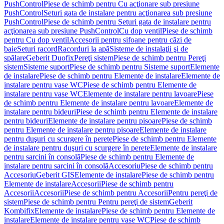
PushControl
Piese de schimb pentru Cu acţionare sub presiune
PushControl
Seturi gata de instalare pentru acţionarea sub presiune
PushControl
Piese de schimb pentru Seturi gata de instalare pentru
acţionarea sub presiune PushControl
Cu dop ventil
Piese de schimb
pentru Cu dop ventil
Accesorii pentru sifoane pentru căzi de
baie
Seturi racord
Racorduri la apă
Sisteme de instalaţii şi de
spălare
Geberit Duofix
Pereţi sistem
Piese de schimb pentru Pereţi
sistem
Sisteme suport
Piese de schimb pentru Sisteme suport
Elemente
de instalare
Piese de schimb pentru Elemente de instalare
Elemente de
instalare pentru vase WC
Piese de schimb pentru Elemente de
instalare pentru vase WC
Elemente de instalare pentru lavoare
Piese
de schimb pentru Elemente de instalare pentru lavoare
Elemente de
instalare pentru bideuri
Piese de schimb pentru Elemente de instalare
pentru bideuri
Elemente de instalare pentru pisoare
Piese de schimb
pentru Elemente de instalare pentru pisoare
Elemente de instalare
pentru duşuri cu scurgere în perete
Piese de schimb pentru Elemente
de instalare pentru duşuri cu scurgere în perete
Elemente de instalare
pentru sarcini în consolă
Piese de schimb pentru Elemente de
instalare pentru sarcini în consolă
Accesoriu
Piese de schimb pentru
Accesoriu
Geberit GIS
Elemente de instalare
Piese de schimb pentru
Elemente de instalare
Accesorii
Piese de schimb pentru
Accesorii
Accesorii
Piese de schimb pentru Accesorii
Pentru pereţi de
sistem
Piese de schimb pentru Pentru pereţi de sistem
Geberit
Kombifix
Elemente de instalare
Piese de schimb pentru Elemente de
instalare
Elemente de instalare pentru vase WC
Piese de schimb