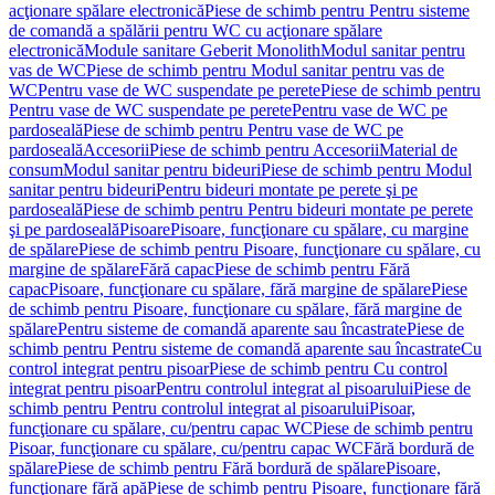
acţionare spălare electronică
Piese de schimb pentru Pentru sisteme
de comandă a spălării pentru WC cu acţionare spălare
electronică
Module sanitare Geberit Monolith
Modul sanitar pentru
vas de WC
Piese de schimb pentru Modul sanitar pentru vas de
WC
Pentru vase de WC suspendate pe perete
Piese de schimb pentru
Pentru vase de WC suspendate pe perete
Pentru vase de WC pe
pardoseală
Piese de schimb pentru Pentru vase de WC pe
pardoseală
Accesorii
Piese de schimb pentru Accesorii
Material de
consum
Modul sanitar pentru bideuri
Piese de schimb pentru Modul
sanitar pentru bideuri
Pentru bideuri montate pe perete şi pe
pardoseală
Piese de schimb pentru Pentru bideuri montate pe perete
şi pe pardoseală
Pisoare
Pisoare, funcţionare cu spălare, cu margine
de spălare
Piese de schimb pentru Pisoare, funcţionare cu spălare, cu
margine de spălare
Fără capac
Piese de schimb pentru Fără
capac
Pisoare, funcţionare cu spălare, fără margine de spălare
Piese
de schimb pentru Pisoare, funcţionare cu spălare, fără margine de
spălare
Pentru sisteme de comandă aparente sau încastrate
Piese de
schimb pentru Pentru sisteme de comandă aparente sau încastrate
Cu
control integrat pentru pisoar
Piese de schimb pentru Cu control
integrat pentru pisoar
Pentru controlul integrat al pisoarului
Piese de
schimb pentru Pentru controlul integrat al pisoarului
Pisoar,
funcţionare cu spălare, cu/pentru capac WC
Piese de schimb pentru
Pisoar, funcţionare cu spălare, cu/pentru capac WC
Fără bordură de
spălare
Piese de schimb pentru Fără bordură de spălare
Pisoare,
funcţionare fără apă
Piese de schimb pentru Pisoare, funcţionare fără