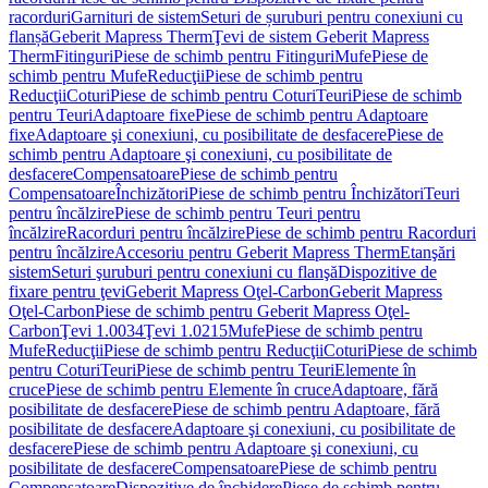
racorduri
Garnituri de sistem
Seturi de șuruburi pentru conexiuni cu
flanșă
Geberit Mapress Therm
Ţevi de sistem Geberit Mapress
Therm
Fitinguri
Piese de schimb pentru Fitinguri
Mufe
Piese de
schimb pentru Mufe
Reducţii
Piese de schimb pentru
Reducţii
Coturi
Piese de schimb pentru Coturi
Teuri
Piese de schimb
pentru Teuri
Adaptoare fixe
Piese de schimb pentru Adaptoare
fixe
Adaptoare şi conexiuni, cu posibilitate de desfacere
Piese de
schimb pentru Adaptoare şi conexiuni, cu posibilitate de
desfacere
Compensatoare
Piese de schimb pentru
Compensatoare
Închizători
Piese de schimb pentru Închizători
Teuri
pentru încălzire
Piese de schimb pentru Teuri pentru
încălzire
Racorduri pentru încălzire
Piese de schimb pentru Racorduri
pentru încălzire
Accesoriu pentru Geberit Mapress Therm
Etanşări
sistem
Seturi şuruburi pentru conexiuni cu flanşă
Dispozitive de
fixare pentru ţevi
Geberit Mapress Oţel-Carbon
Geberit Mapress
Oţel-Carbon
Piese de schimb pentru Geberit Mapress Oţel-
Carbon
Ţevi 1.0034
Ţevi 1.0215
Mufe
Piese de schimb pentru
Mufe
Reducţii
Piese de schimb pentru Reducţii
Coturi
Piese de schimb
pentru Coturi
Teuri
Piese de schimb pentru Teuri
Elemente în
cruce
Piese de schimb pentru Elemente în cruce
Adaptoare, fără
posibilitate de desfacere
Piese de schimb pentru Adaptoare, fără
posibilitate de desfacere
Adaptoare şi conexiuni, cu posibilitate de
desfacere
Piese de schimb pentru Adaptoare şi conexiuni, cu
posibilitate de desfacere
Compensatoare
Piese de schimb pentru
Compensatoare
Dispozitive de închidere
Piese de schimb pentru