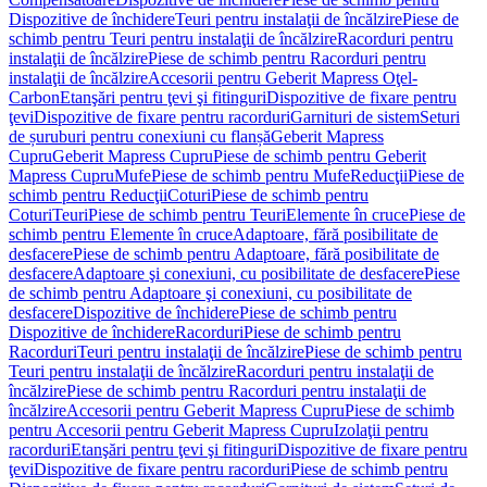
Dispozitive de închidere
Teuri pentru instalaţii de încălzire
Piese de
schimb pentru Teuri pentru instalaţii de încălzire
Racorduri pentru
instalaţii de încălzire
Piese de schimb pentru Racorduri pentru
instalaţii de încălzire
Accesorii pentru Geberit Mapress Oţel-
Carbon
Etanşări pentru ţevi şi fitinguri
Dispozitive de fixare pentru
ţevi
Dispozitive de fixare pentru racorduri
Garnituri de sistem
Seturi
de șuruburi pentru conexiuni cu flanșă
Geberit Mapress
Cupru
Geberit Mapress Cupru
Piese de schimb pentru Geberit
Mapress Cupru
Mufe
Piese de schimb pentru Mufe
Reducţii
Piese de
schimb pentru Reducţii
Coturi
Piese de schimb pentru
Coturi
Teuri
Piese de schimb pentru Teuri
Elemente în cruce
Piese de
schimb pentru Elemente în cruce
Adaptoare, fără posibilitate de
desfacere
Piese de schimb pentru Adaptoare, fără posibilitate de
desfacere
Adaptoare şi conexiuni, cu posibilitate de desfacere
Piese
de schimb pentru Adaptoare şi conexiuni, cu posibilitate de
desfacere
Dispozitive de închidere
Piese de schimb pentru
Dispozitive de închidere
Racorduri
Piese de schimb pentru
Racorduri
Teuri pentru instalaţii de încălzire
Piese de schimb pentru
Teuri pentru instalaţii de încălzire
Racorduri pentru instalaţii de
încălzire
Piese de schimb pentru Racorduri pentru instalaţii de
încălzire
Accesorii pentru Geberit Mapress Cupru
Piese de schimb
pentru Accesorii pentru Geberit Mapress Cupru
Izolaţii pentru
racorduri
Etanşări pentru ţevi şi fitinguri
Dispozitive de fixare pentru
ţevi
Dispozitive de fixare pentru racorduri
Piese de schimb pentru