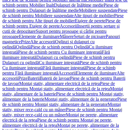
schimb pentru Mobilier înalt
Dulapuri de înălţime medie
Piese de
schimb pentru Dulapuri de înălţime medie
Mobiliere suspendate
Piese
de schimb pentru Mobiliere suspendate
Alte tipuri de mobilier
Piese
de schimb pentru Alte tipuri de mobilier
Etajere de perete
Piese de
schimb pentru Etajere de perete
Accesorii
Inserţii pentru sertare şi
cutii de depozitare
Suport pentru prosoape şi cârlig pentru
prosoape
Elemente de iluminare
Mânere
Seturi de picioare
Panouri
magnetice
Prize
Alte accesorii
Oglinzi şi dulapuri cu
oglindă
Oglindă
Piese de schimb pentru Oglindă
Cu iluminare
integrată
Piese de schimb pentru Cu iluminare integrată
Fără
iluminare integrată
Dulapuri cu oglindă
Piese de schimb pentru
Dulapuri cu oglindă
Cu iluminare integrată
Piese de schimb pentru
Cu iluminare integrată
Fără iluminare integrată
Piese de schimb
pentru Fără iluminare integrată
Accesorii
Elemente de iluminare
Alte
accesorii
Prize
Baterii
Baterii de lavoar
Piese de schimb pentru Baterii
de lavoar
Montaj stativ, alimentare electrică de la reţea
Piese de
schimb pentru Montaj stativ, alimentare electrică de la reţea
Montaj
stativ, alimentare de la baterie
Piese de schimb pentru Montaj stativ,
alimentare de la baterie
Montaj stativ, alimentare de la generator
Piese
de schimb pentru Montaj stativ, alimentare de la generator
Montaj
stativ, mixer rece-cald cu un mâner
Piese de schimb pentru Montaj
stativ, mixer rece-cald cu un mâner
Montaj pe perete, alimentare
electrică de la reţea
Piese de schimb pentru Montaj pe perete,
alimentare electrică de la reţea
Montaj pe perete, alimentare de la