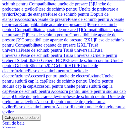
schimb pentru Compatibilitate unelte de presare [3]
Unelte de
prelucrare a ţevilor
Piese de schimb pentru Unelte de prelucrare a
ţevilor
Dopuri de etanşare
Piese de schimb pentru Dopuri de
etanşare
Accesorii
Aparate de presare
Piese de schimb pentru Aparate
de presare
Compatibilitate aparate de presare [1]
Piese de schimb
pentru Compatibilitate aparate de presare [1]
Compatibilitate aparate
de presare [2]
Piese de schimb pentru Compatibilitate aparate de
presare [2]
Compatibilitate aparate de presare [2XL]
Piese de schimb
pentru Compatibilitate aparate de presare [2XL]
Trusă
universală
Piese de schimb pentru Trusă universală
Trusă
universală
Piese de schimb pentru Trusă universală
Unelte pentru
Geberit Silent-db20 / Geberit HDPE
Piese de schimb pentru Unelte
pentru Geberit Silent-db20 / Geberit HDPE
Unelte de
electrofuziune
Piese de schimb pentru Unelte de
electrofuziune
Accesorii pentru unelte de electrofuziune
Unelte
pentru sudură cap la cap
Piese de schimb pentru Unelte pentru
sudură cap la cap
Accesorii pentru unelte pentru sudură cap la
cap
Piese de schimb pentru Accesorii pentru unelte pentru sudură cap
la cap
Unelte de prelucrare a ţevilor
Piese de schimb pentru Unelte de
prelucrare a ţevilor
Accesorii pentru unelte de prelucrare a
ţevilor
Piese de schimb pentru Accesorii pentru unelte de prelucrare a
ţevilor
Categorii de produse
Serii de baie