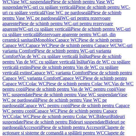
WC
Vase WC suspendate
Piese de schimb pentru Vase WC
suspendate
WC-uri cu spălare verticală
Piese de schimb pentru WC-
uri cu spălare verticală
Vase WC pe pardoseală
Piese de schimb
pentru Vase WC pe pardoseală
WC-uri pentru rezervoare
aparente
Piese de schimb pentru WC-uri pentru rezervoare
aparente
WC-uri cu spălare verticală
Piese de schimb pentru WC-uri
cu spălare verticală
Rezervoare aparente pentru WC-uri, din
ceramică sanitară
Monobloc
Capace WC
Piese de schimb pentru
Capace WC
Capace WC
Piese de schimb pentru Capace WC
WC-uri
varianta Comfort
Piese de schimb pentru WC-uri varianta
Comfort
Vas de WC cu spălare verticală înălţat
Piese de schimb
pentru Vas de WC cu spălare verticală înălţat
Vas de WC cu spălare
verticală extins
Piese de schimb pentru Vas de WC cu spălare
verticală extins
Capace WC varianta Comfort
Piese de schimb pentru
Capace WC varianta Comfort
Capace WC
Piese de schimb pentru
Capace WC
Colac WC
Piese de schimb pentru Colac WC
Vas de WC
pentru copii
Piese de schimb pentru Vas de WC pentru copii
Vase
WC suspendate
Piese de schimb pentru Vase WC suspendate
Vase
WC pe pardoseală
Piese de schimb pentru Vase WC pe
pardoseală
Capace WC pentru copii
Piese de schimb pentru Capace
WC pentru copii
Capace WC
Piese de schimb pentru Capace
WC
Colac WC
Piese de schimb pentru Colac WC
Bideuri
Bideuri
suspendate
Piese de schimb pentru Bideuri suspendate
Bideuri pe
pardoseală
Accesorii
Piese de schimb pentru Accesorii
Clapete de
acţionare şi sisteme de comandă a spălării pentru WC
Clapete de