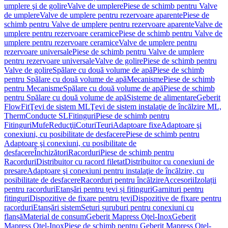
umplere şi de golire
Valve de umplere
Piese de schimb pentru Valve
de umplere
Valve de umplere pentru rezervoare aparente
Piese de
schimb pentru Valve de umplere pentru rezervoare aparente
Valve de
umplere pentru rezervoare ceramice
Piese de schimb pentru Valve de
umplere pentru rezervoare ceramice
Valve de umplere pentru
rezervoare universale
Piese de schimb pentru Valve de umplere
pentru rezervoare universale
Valve de golire
Piese de schimb pentru
Valve de golire
Spălare cu două volume de apă
Piese de schimb
pentru Spălare cu două volume de apă
Mecanisme
Piese de schimb
pentru Mecanisme
Spălare cu două volume de apă
Piese de schimb
pentru Spălare cu două volume de apă
Sisteme de alimentare
Geberit
FlowFit
Ţevi de sistem ML
Ţevi de sistem instalaţie de încălzire ML,
Therm
Conducte SL
Fitinguri
Piese de schimb pentru
Fitinguri
Mufe
Reducţii
Coturi
Teuri
Adaptoare fixe
Adaptoare şi
conexiuni, cu posibilitate de desfacere
Piese de schimb pentru
Adaptoare şi conexiuni, cu posibilitate de
desfacere
Închizători
Racorduri
Piese de schimb pentru
Racorduri
Distribuitor cu racord filetat
Distribuitor cu conexiuni de
presare
Adaptoare şi conexiuni pentru instalaţie de încălzire, cu
posibilitate de desfacere
Racorduri pentru încălzire
Accesorii
Izolații
pentru racorduri
Etanșări pentru țevi și fitinguri
Garnituri pentru
fitinguri
Dispozitive de fixare pentru țevi
Dispozitive de fixare pentru
racorduri
Etanșări sistem
Seturi șuruburi pentru conexiuni cu
flanșă
Material de consum
Geberit Mapress Oţel-Inox
Geberit
Mapress Oţel-Inox
Piese de schimb pentru Geberit Mapress Oţel-