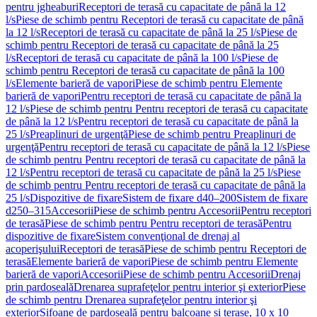
pentru jgheaburi
Receptori de terasă cu capacitate de până la 12
l/s
Piese de schimb pentru Receptori de terasă cu capacitate de până
la 12 l/s
Receptori de terasă cu capacitate de până la 25 l/s
Piese de
schimb pentru Receptori de terasă cu capacitate de până la 25
l/s
Receptori de terasă cu capacitate de până la 100 l/s
Piese de
schimb pentru Receptori de terasă cu capacitate de până la 100
l/s
Elemente barieră de vapori
Piese de schimb pentru Elemente
barieră de vapori
Pentru receptori de terasă cu capacitate de până la
12 l/s
Piese de schimb pentru Pentru receptori de terasă cu capacitate
de până la 12 l/s
Pentru receptori de terasă cu capacitate de până la
25 l/s
Preaplinuri de urgenţă
Piese de schimb pentru Preaplinuri de
urgenţă
Pentru receptori de terasă cu capacitate de până la 12 l/s
Piese
de schimb pentru Pentru receptori de terasă cu capacitate de până la
12 l/s
Pentru receptori de terasă cu capacitate de până la 25 l/s
Piese
de schimb pentru Pentru receptori de terasă cu capacitate de până la
25 l/s
Dispozitive de fixare
Sistem de fixare d40–200
Sistem de fixare
d250–315
Accesorii
Piese de schimb pentru Accesorii
Pentru receptori
de terasă
Piese de schimb pentru Pentru receptori de terasă
Pentru
dispozitive de fixare
Sistem convenţional de drenaj al
acoperişului
Receptori de terasă
Piese de schimb pentru Receptori de
terasă
Elemente barieră de vapori
Piese de schimb pentru Elemente
barieră de vapori
Accesorii
Piese de schimb pentru Accesorii
Drenaj
prin pardoseală
Drenarea suprafeţelor pentru interior şi exterior
Piese
de schimb pentru Drenarea suprafeţelor pentru interior şi
exterior
Sifoane de pardoseală pentru balcoane și terase, 10 x 10