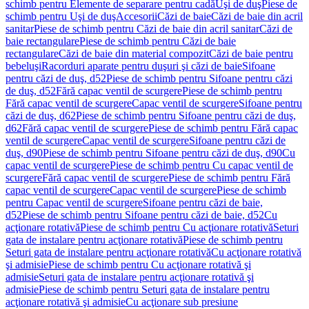
schimb pentru Elemente de separare pentru cadă
Uşi de duş
Piese de
schimb pentru Uşi de duş
Accesorii
Căzi de baie
Căzi de baie din acril
sanitar
Piese de schimb pentru Căzi de baie din acril sanitar
Căzi de
baie rectangulare
Piese de schimb pentru Căzi de baie
rectangulare
Căzi de baie din material compozit
Căzi de baie pentru
bebeluşi
Racorduri aparate pentru duşuri şi căzi de baie
Sifoane
pentru căzi de duş, d52
Piese de schimb pentru Sifoane pentru căzi
de duş, d52
Fără capac ventil de scurgere
Piese de schimb pentru
Fără capac ventil de scurgere
Capac ventil de scurgere
Sifoane pentru
căzi de duş, d62
Piese de schimb pentru Sifoane pentru căzi de duş,
d62
Fără capac ventil de scurgere
Piese de schimb pentru Fără capac
ventil de scurgere
Capac ventil de scurgere
Sifoane pentru căzi de
duş, d90
Piese de schimb pentru Sifoane pentru căzi de duş, d90
Cu
capac ventil de scurgere
Piese de schimb pentru Cu capac ventil de
scurgere
Fără capac ventil de scurgere
Piese de schimb pentru Fără
capac ventil de scurgere
Capac ventil de scurgere
Piese de schimb
pentru Capac ventil de scurgere
Sifoane pentru căzi de baie,
d52
Piese de schimb pentru Sifoane pentru căzi de baie, d52
Cu
acţionare rotativă
Piese de schimb pentru Cu acţionare rotativă
Seturi
gata de instalare pentru acţionare rotativă
Piese de schimb pentru
Seturi gata de instalare pentru acţionare rotativă
Cu acţionare rotativă
şi admisie
Piese de schimb pentru Cu acţionare rotativă şi
admisie
Seturi gata de instalare pentru acţionare rotativă şi
admisie
Piese de schimb pentru Seturi gata de instalare pentru
acţionare rotativă şi admisie
Cu acţionare sub presiune