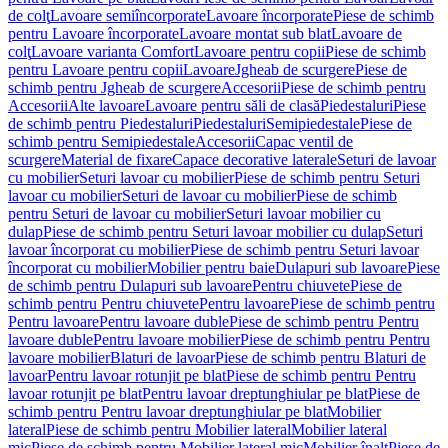
de colţ
Lavoare semiîncorporate
Lavoare încorporate
Piese de schimb
pentru Lavoare încorporate
Lavoare montat sub blat
Lavoare de
colţ
Lavoare varianta Comfort
Lavoare pentru copii
Piese de schimb
pentru Lavoare pentru copii
Lavoare
Jgheab de scurgere
Piese de
schimb pentru Jgheab de scurgere
Accesorii
Piese de schimb pentru
Accesorii
Alte lavoare
Lavoare pentru săli de clasă
Piedestaluri
Piese
de schimb pentru Piedestaluri
Piedestaluri
Semipiedestale
Piese de
schimb pentru Semipiedestale
Accesorii
Capac ventil de
scurgere
Material de fixare
Capace decorative laterale
Seturi de lavoar
cu mobilier
Seturi lavoar cu mobilier
Piese de schimb pentru Seturi
lavoar cu mobilier
Seturi de lavoar cu mobilier
Piese de schimb
pentru Seturi de lavoar cu mobilier
Seturi lavoar mobilier cu
dulap
Piese de schimb pentru Seturi lavoar mobilier cu dulap
Seturi
lavoar încorporat cu mobilier
Piese de schimb pentru Seturi lavoar
încorporat cu mobilier
Mobilier pentru baie
Dulapuri sub lavoare
Piese
de schimb pentru Dulapuri sub lavoare
Pentru chiuvete
Piese de
schimb pentru Pentru chiuvete
Pentru lavoare
Piese de schimb pentru
Pentru lavoare
Pentru lavoare duble
Piese de schimb pentru Pentru
lavoare duble
Pentru lavoare mobilier
Piese de schimb pentru Pentru
lavoare mobilier
Blaturi de lavoar
Piese de schimb pentru Blaturi de
lavoar
Pentru lavoar rotunjit pe blat
Piese de schimb pentru Pentru
lavoar rotunjit pe blat
Pentru lavoar dreptunghiular pe blat
Piese de
schimb pentru Pentru lavoar dreptunghiular pe blat
Mobilier
lateral
Piese de schimb pentru Mobilier lateral
Mobilier lateral
mic
Piese de schimb pentru Mobilier lateral mic
Mobilier înalt
Piese de