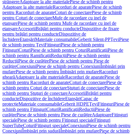
strângere
Adaptoare la alte materiale
Piese de schimb pentru
Adaptoare la alte materiale
Racorduri de aparate
Piese de schimb
pentru Racorduri de aparate
Coturi de conectare
Piese de schimb
pentru Coturi de conectare
Mufe de racordare cu inel de
etanșare
Piese de schimb pentru Mufe de racordare cu inel de
etanșare
Accesorii
Brăţări pentru conducte
Dispozitive de fixare
pentru brăţări pentru conducte
Dispozitive de
închidere
Etanșări
Materiale consumabile
Geberit Silent-PP
Ţevi
Piese
de schimb pentru Ţevi
Fitinguri
Piese de schimb pentru
Fitinguri
Coturi
Piese de schimb pentru Coturi
Ramificaţii
Piese de
schimb pentru Ramificaţii
Reducţii
Piese de schimb pentru
Reducţii
Piese de curățire
Piese de schimb pentru Piese de
curățire
Conexiuni
Piese de schimb pentru Conexiuni
Îmbinări prin
mufare
Piese de schimb pentru Îmbinări prin mufare
Racorduri
gheară
Adaptoare la alte materiale
Racorduri de aparate
Piese de
schimb pentru Racorduri de aparate
Coturi de conectare
Piese de
schimb pentru Coturi de conectare
Ştuţuri de conectare
Piese de
schimb pentru Ştuţuri de conectare
Accesorii
Brățări pentru
conducte
Dispozitive de închidere
Etanșări
Capac de
protecție
Materiale consumabile
Geberit HDPE
Ţevi
Fitinguri
Piese de
schimb pentru Fitinguri
Coturi
Ramificaţii
Reducţii
Piese de
curățire
Piese de schimb pentru Piese de curățire
Adaptoare
Fitinguri
speciale
Piese de schimb pentru Fitinguri speciale
Fitinguri
SuperTube
Coturi
Fitinguri speciale
Conexiuni
Piese de schimb pentru
Conexiuni
Îmbinări prin sudură
Îmbinări prin mufare
Piese de schimb