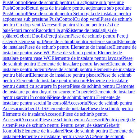
PushControl
Piese de schimb pentru Cu acţionare sub presiune
PushControl
Seturi gata de instalare pentru acţionarea sub presiune
PushControl
Piese de schimb pentru Seturi gata de instalare pentru
acţionarea sub presiune PushControl
Cu dop ventil
Piese de schimb
pentru Cu dop ventil
Accesorii pentru sifoane pentru căzi de
baie
Seturi racord
Racorduri la apă
Sisteme de instalaţii şi de
spălare
Geberit Duofix
Pereţi sistem
Piese de schimb pentru Pereţi
sistem
Sisteme suport
Piese de schimb pentru Sisteme suport
Elemente
de instalare
Piese de schimb pentru Elemente de instalare
Elemente de
instalare pentru vase WC
Piese de schimb pentru Elemente de
instalare pentru vase WC
Elemente de instalare pentru lavoare
Piese
de schimb pentru Elemente de instalare pentru lavoare
Elemente de
instalare pentru bideuri
Piese de schimb pentru Elemente de instalare
pentru bideuri
Elemente de instalare pentru pisoare
Piese de schimb
pentru Elemente de instalare pentru pisoare
Elemente de instalare
pentru duşuri cu scurgere în perete
Piese de schimb pentru Elemente
de instalare pentru duşuri cu scurgere în perete
Elemente de instalare
pentru sarcini în consolă
Piese de schimb pentru Elemente de
instalare pentru sarcini în consolă
Accesoriu
Piese de schimb pentru
Accesoriu
Geberit GIS
Elemente de instalare
Piese de schimb pentru
Elemente de instalare
Accesorii
Piese de schimb pentru
Accesorii
Accesorii
Piese de schimb pentru Accesorii
Pentru pereţi de
sistem
Piese de schimb pentru Pentru pereţi de sistem
Geberit
Kombifix
Elemente de instalare
Piese de schimb pentru Elemente de
instalare
Elemente de instalare pentru vase WC
Piese de schimb