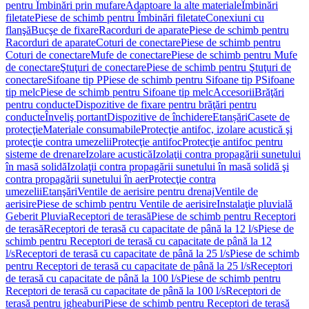
pentru Îmbinări prin mufare
Adaptoare la alte materiale
Îmbinări
filetate
Piese de schimb pentru Îmbinări filetate
Conexiuni cu
flanşă
Bucşe de fixare
Racorduri de aparate
Piese de schimb pentru
Racorduri de aparate
Coturi de conectare
Piese de schimb pentru
Coturi de conectare
Mufe de conectare
Piese de schimb pentru Mufe
de conectare
Ştuţuri de conectare
Piese de schimb pentru Ştuţuri de
conectare
Sifoane tip P
Piese de schimb pentru Sifoane tip P
Sifoane
tip melc
Piese de schimb pentru Sifoane tip melc
Accesorii
Brăţări
pentru conducte
Dispozitive de fixare pentru brăţări pentru
conducte
Înveliş portant
Dispozitive de închidere
Etanșări
Casete de
protecţie
Materiale consumabile
Protecţie antifoc, izolare acustică şi
protecţie contra umezelii
Protecţie antifoc
Protecţie antifoc pentru
sisteme de drenare
Izolare acustică
Izolaţii contra propagării sunetului
în masă solidă
Izolaţii contra propagării sunetului în masă solidă şi
contra propagării sunetului în aer
Protecţie contra
umezelii
Etanşări
Ventile de aerisire pentru drenaj
Ventile de
aerisire
Piese de schimb pentru Ventile de aerisire
Instalaţie pluvială
Geberit Pluvia
Receptori de terasă
Piese de schimb pentru Receptori
de terasă
Receptori de terasă cu capacitate de până la 12 l/s
Piese de
schimb pentru Receptori de terasă cu capacitate de până la 12
l/s
Receptori de terasă cu capacitate de până la 25 l/s
Piese de schimb
pentru Receptori de terasă cu capacitate de până la 25 l/s
Receptori
de terasă cu capacitate de până la 100 l/s
Piese de schimb pentru
Receptori de terasă cu capacitate de până la 100 l/s
Receptori de
terasă pentru jgheaburi
Piese de schimb pentru Receptori de terasă