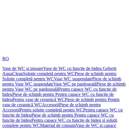
RO
Vase de WC şi pisoare
Vase de WC cu funcţie de bideu Geberit
AquaClean
Soluţie completă pentru WC
Piese de schimb pentru
Soluţie completă pentru WC
Vase WC suspendate
Piese de schimb
pentru Vase WC suspendate
Vase WC pe pardoseală
Piese de schimb
pentru Vase WC pe pardoseală
Pentru capace WC cu funcţie de
bideu
Piese de schimb pentru Pentru capace WC cu funcţie de
bideu
Pentru vase de ceramică WC
Piese de schimb pentru Pentru
vase de ceramică WC
Accesorii
Piese de schimb pentru
Accesorii
Pentru soluţie completă pentru WC
Pentru capace WC cu
funcţie de bideu
Piese de schimb pentru Pentru capace WC cu
funcţie de bideu
Pentru capace WC cu funcţie de bideu şi soluţii
complete pentru WC
Material de consum
Vase de WC şi capace