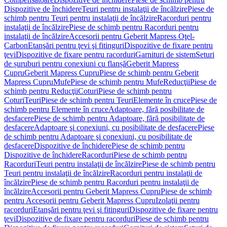
Dispozitive de închidere
Teuri pentru instalaţii de încălzire
Piese de
schimb pentru Teuri pentru instalaţii de încălzire
Racorduri pentru
instalaţii de încălzire
Piese de schimb pentru Racorduri pentru
instalaţii de încălzire
Accesorii pentru Geberit Mapress Oţel-
Carbon
Etanşări pentru ţevi şi fitinguri
Dispozitive de fixare pentru
ţevi
Dispozitive de fixare pentru racorduri
Garnituri de sistem
Seturi
de șuruburi pentru conexiuni cu flanșă
Geberit Mapress
Cupru
Geberit Mapress Cupru
Piese de schimb pentru Geberit
Mapress Cupru
Mufe
Piese de schimb pentru Mufe
Reducţii
Piese de
schimb pentru Reducţii
Coturi
Piese de schimb pentru
Coturi
Teuri
Piese de schimb pentru Teuri
Elemente în cruce
Piese de
schimb pentru Elemente în cruce
Adaptoare, fără posibilitate de
desfacere
Piese de schimb pentru Adaptoare, fără posibilitate de
desfacere
Adaptoare şi conexiuni, cu posibilitate de desfacere
Piese
de schimb pentru Adaptoare şi conexiuni, cu posibilitate de
desfacere
Dispozitive de închidere
Piese de schimb pentru
Dispozitive de închidere
Racorduri
Piese de schimb pentru
Racorduri
Teuri pentru instalaţii de încălzire
Piese de schimb pentru
Teuri pentru instalaţii de încălzire
Racorduri pentru instalaţii de
încălzire
Piese de schimb pentru Racorduri pentru instalaţii de
încălzire
Accesorii pentru Geberit Mapress Cupru
Piese de schimb
pentru Accesorii pentru Geberit Mapress Cupru
Izolaţii pentru
racorduri
Etanşări pentru ţevi şi fitinguri
Dispozitive de fixare pentru
ţevi
Dispozitive de fixare pentru racorduri
Piese de schimb pentru