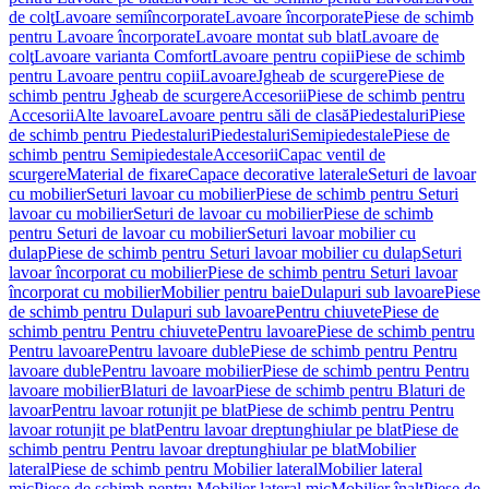
de colţ
Lavoare semiîncorporate
Lavoare încorporate
Piese de schimb
pentru Lavoare încorporate
Lavoare montat sub blat
Lavoare de
colţ
Lavoare varianta Comfort
Lavoare pentru copii
Piese de schimb
pentru Lavoare pentru copii
Lavoare
Jgheab de scurgere
Piese de
schimb pentru Jgheab de scurgere
Accesorii
Piese de schimb pentru
Accesorii
Alte lavoare
Lavoare pentru săli de clasă
Piedestaluri
Piese
de schimb pentru Piedestaluri
Piedestaluri
Semipiedestale
Piese de
schimb pentru Semipiedestale
Accesorii
Capac ventil de
scurgere
Material de fixare
Capace decorative laterale
Seturi de lavoar
cu mobilier
Seturi lavoar cu mobilier
Piese de schimb pentru Seturi
lavoar cu mobilier
Seturi de lavoar cu mobilier
Piese de schimb
pentru Seturi de lavoar cu mobilier
Seturi lavoar mobilier cu
dulap
Piese de schimb pentru Seturi lavoar mobilier cu dulap
Seturi
lavoar încorporat cu mobilier
Piese de schimb pentru Seturi lavoar
încorporat cu mobilier
Mobilier pentru baie
Dulapuri sub lavoare
Piese
de schimb pentru Dulapuri sub lavoare
Pentru chiuvete
Piese de
schimb pentru Pentru chiuvete
Pentru lavoare
Piese de schimb pentru
Pentru lavoare
Pentru lavoare duble
Piese de schimb pentru Pentru
lavoare duble
Pentru lavoare mobilier
Piese de schimb pentru Pentru
lavoare mobilier
Blaturi de lavoar
Piese de schimb pentru Blaturi de
lavoar
Pentru lavoar rotunjit pe blat
Piese de schimb pentru Pentru
lavoar rotunjit pe blat
Pentru lavoar dreptunghiular pe blat
Piese de
schimb pentru Pentru lavoar dreptunghiular pe blat
Mobilier
lateral
Piese de schimb pentru Mobilier lateral
Mobilier lateral
mic
Piese de schimb pentru Mobilier lateral mic
Mobilier înalt
Piese de