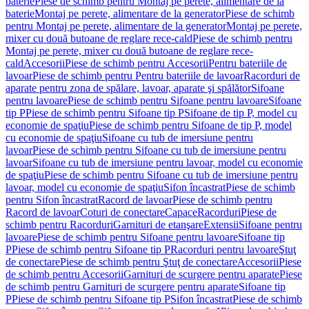
baterie
Piese de schimb pentru Montaj pe perete, alimentare de la
baterie
Montaj pe perete, alimentare de la generator
Piese de schimb
pentru Montaj pe perete, alimentare de la generator
Montaj pe perete,
mixer cu două butoane de reglare rece-cald
Piese de schimb pentru
Montaj pe perete, mixer cu două butoane de reglare rece-
cald
Accesorii
Piese de schimb pentru Accesorii
Pentru bateriile de
lavoar
Piese de schimb pentru Pentru bateriile de lavoar
Racorduri de
aparate pentru zona de spălare, lavoar, aparate şi spălător
Sifoane
pentru lavoare
Piese de schimb pentru Sifoane pentru lavoare
Sifoane
tip P
Piese de schimb pentru Sifoane tip P
Sifoane de tip P, model cu
economie de spaţiu
Piese de schimb pentru Sifoane de tip P, model
cu economie de spaţiu
Sifoane cu tub de imersiune pentru
lavoar
Piese de schimb pentru Sifoane cu tub de imersiune pentru
lavoar
Sifoane cu tub de imersiune pentru lavoar, model cu economie
de spaţiu
Piese de schimb pentru Sifoane cu tub de imersiune pentru
lavoar, model cu economie de spaţiu
Sifon încastrat
Piese de schimb
pentru Sifon încastrat
Racord de lavoar
Piese de schimb pentru
Racord de lavoar
Coturi de conectare
Capace
Racorduri
Piese de
schimb pentru Racorduri
Garnituri de etanşare
Extensii
Sifoane pentru
lavoare
Piese de schimb pentru Sifoane pentru lavoare
Sifoane tip
P
Piese de schimb pentru Sifoane tip P
Racorduri pentru lavoare
Ştuţ
de conectare
Piese de schimb pentru Ştuţ de conectare
Accesorii
Piese
de schimb pentru Accesorii
Garnituri de scurgere pentru aparate
Piese
de schimb pentru Garnituri de scurgere pentru aparate
Sifoane tip
P
Piese de schimb pentru Sifoane tip P
Sifon încastrat
Piese de schimb