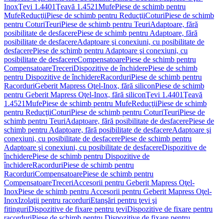
Inox
Ţevi 1.4401
Ţeavă 1.4521
Mufe
Piese de schimb pentru
Mufe
Reducţii
Piese de schimb pentru Reducţii
Coturi
Piese de schimb
pentru Coturi
Teuri
Piese de schimb pentru Teuri
Adaptoare, fără
posibilitate de desfacere
Piese de schimb pentru Adaptoare, fără
posibilitate de desfacere
Adaptoare şi conexiuni, cu posibilitate de
desfacere
Piese de schimb pentru Adaptoare şi conexiuni, cu
posibilitate de desfacere
Compensatoare
Piese de schimb pentru
Compensatoare
Treceri
Dispozitive de închidere
Piese de schimb
pentru Dispozitive de închidere
Racorduri
Piese de schimb pentru
Racorduri
Geberit Mapress Oţel-Inox, fără silicon
Piese de schimb
pentru Geberit Mapress Oţel-Inox, fără silicon
Ţevi 1.4401
Ţeavă
1.4521
Mufe
Piese de schimb pentru Mufe
Reducţii
Piese de schimb
pentru Reducţii
Coturi
Piese de schimb pentru Coturi
Teuri
Piese de
schimb pentru Teuri
Adaptoare, fără posibilitate de desfacere
Piese de
schimb pentru Adaptoare, fără posibilitate de desfacere
Adaptoare şi
conexiuni, cu posibilitate de desfacere
Piese de schimb pentru
Adaptoare şi conexiuni, cu posibilitate de desfacere
Dispozitive de
închidere
Piese de schimb pentru Dispozitive de
închidere
Racorduri
Piese de schimb pentru
Racorduri
Compensatoare
Piese de schimb pentru
Compensatoare
Treceri
Accesorii pentru Geberit Mapress Oţel-
Inox
Piese de schimb pentru Accesorii pentru Geberit Mapress Oţel-
Inox
Izolaţii pentru racorduri
Etanşări pentru ţevi şi
fitinguri
Dispozitive de fixare pentru ţevi
Dispozitive de fixare pentru
racorduri
Piese de schimb pentru Dispozitive de fixare pentru