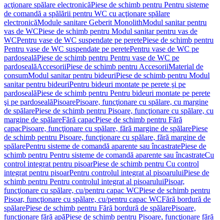
acţionare spălare electronică
Piese de schimb pentru Pentru sisteme
de comandă a spălării pentru WC cu acţionare spălare
electronică
Module sanitare Geberit Monolith
Modul sanitar pentru
vas de WC
Piese de schimb pentru Modul sanitar pentru vas de
WC
Pentru vase de WC suspendate pe perete
Piese de schimb pentru
Pentru vase de WC suspendate pe perete
Pentru vase de WC pe
pardoseală
Piese de schimb pentru Pentru vase de WC pe
pardoseală
Accesorii
Piese de schimb pentru Accesorii
Material de
consum
Modul sanitar pentru bideuri
Piese de schimb pentru Modul
sanitar pentru bideuri
Pentru bideuri montate pe perete şi pe
pardoseală
Piese de schimb pentru Pentru bideuri montate pe perete
şi pe pardoseală
Pisoare
Pisoare, funcţionare cu spălare, cu margine
de spălare
Piese de schimb pentru Pisoare, funcţionare cu spălare, cu
margine de spălare
Fără capac
Piese de schimb pentru Fără
capac
Pisoare, funcţionare cu spălare, fără margine de spălare
Piese
de schimb pentru Pisoare, funcţionare cu spălare, fără margine de
spălare
Pentru sisteme de comandă aparente sau încastrate
Piese de
schimb pentru Pentru sisteme de comandă aparente sau încastrate
Cu
control integrat pentru pisoar
Piese de schimb pentru Cu control
integrat pentru pisoar
Pentru controlul integrat al pisoarului
Piese de
schimb pentru Pentru controlul integrat al pisoarului
Pisoar,
funcţionare cu spălare, cu/pentru capac WC
Piese de schimb pentru
Pisoar, funcţionare cu spălare, cu/pentru capac WC
Fără bordură de
spălare
Piese de schimb pentru Fără bordură de spălare
Pisoare,
funcţionare fără apă
Piese de schimb pentru Pisoare, funcţionare fără