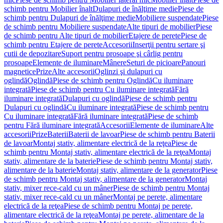
schimb pentru Mobilier înalt
Dulapuri de înălţime medie
Piese de
schimb pentru Dulapuri de înălţime medie
Mobiliere suspendate
Piese
de schimb pentru Mobiliere suspendate
Alte tipuri de mobilier
Piese
de schimb pentru Alte tipuri de mobilier
Etajere de perete
Piese de
schimb pentru Etajere de perete
Accesorii
Inserţii pentru sertare şi
cutii de depozitare
Suport pentru prosoape şi cârlig pentru
prosoape
Elemente de iluminare
Mânere
Seturi de picioare
Panouri
magnetice
Prize
Alte accesorii
Oglinzi şi dulapuri cu
oglindă
Oglindă
Piese de schimb pentru Oglindă
Cu iluminare
integrată
Piese de schimb pentru Cu iluminare integrată
Fără
iluminare integrată
Dulapuri cu oglindă
Piese de schimb pentru
Dulapuri cu oglindă
Cu iluminare integrată
Piese de schimb pentru
Cu iluminare integrată
Fără iluminare integrată
Piese de schimb
pentru Fără iluminare integrată
Accesorii
Elemente de iluminare
Alte
accesorii
Prize
Baterii
Baterii de lavoar
Piese de schimb pentru Baterii
de lavoar
Montaj stativ, alimentare electrică de la reţea
Piese de
schimb pentru Montaj stativ, alimentare electrică de la reţea
Montaj
stativ, alimentare de la baterie
Piese de schimb pentru Montaj stativ,
alimentare de la baterie
Montaj stativ, alimentare de la generator
Piese
de schimb pentru Montaj stativ, alimentare de la generator
Montaj
stativ, mixer rece-cald cu un mâner
Piese de schimb pentru Montaj
stativ, mixer rece-cald cu un mâner
Montaj pe perete, alimentare
electrică de la reţea
Piese de schimb pentru Montaj pe perete,
alimentare electrică de la reţea
Montaj pe perete, alimentare de la