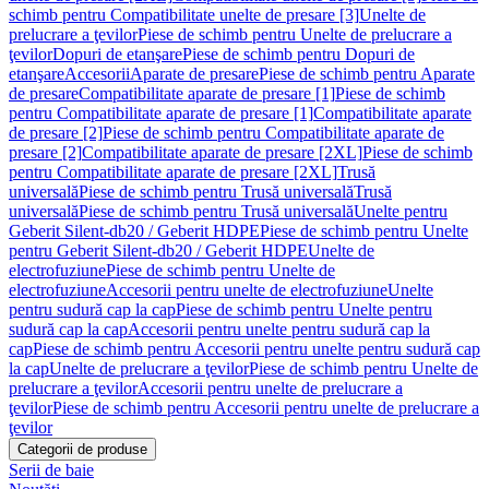
schimb pentru Compatibilitate unelte de presare [3]
Unelte de
prelucrare a ţevilor
Piese de schimb pentru Unelte de prelucrare a
ţevilor
Dopuri de etanşare
Piese de schimb pentru Dopuri de
etanşare
Accesorii
Aparate de presare
Piese de schimb pentru Aparate
de presare
Compatibilitate aparate de presare [1]
Piese de schimb
pentru Compatibilitate aparate de presare [1]
Compatibilitate aparate
de presare [2]
Piese de schimb pentru Compatibilitate aparate de
presare [2]
Compatibilitate aparate de presare [2XL]
Piese de schimb
pentru Compatibilitate aparate de presare [2XL]
Trusă
universală
Piese de schimb pentru Trusă universală
Trusă
universală
Piese de schimb pentru Trusă universală
Unelte pentru
Geberit Silent-db20 / Geberit HDPE
Piese de schimb pentru Unelte
pentru Geberit Silent-db20 / Geberit HDPE
Unelte de
electrofuziune
Piese de schimb pentru Unelte de
electrofuziune
Accesorii pentru unelte de electrofuziune
Unelte
pentru sudură cap la cap
Piese de schimb pentru Unelte pentru
sudură cap la cap
Accesorii pentru unelte pentru sudură cap la
cap
Piese de schimb pentru Accesorii pentru unelte pentru sudură cap
la cap
Unelte de prelucrare a ţevilor
Piese de schimb pentru Unelte de
prelucrare a ţevilor
Accesorii pentru unelte de prelucrare a
ţevilor
Piese de schimb pentru Accesorii pentru unelte de prelucrare a
ţevilor
Categorii de produse
Serii de baie