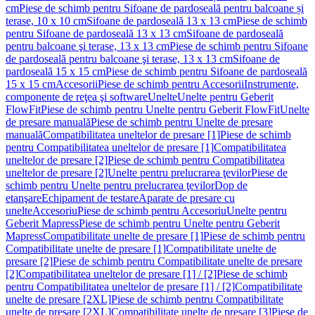
cm
Piese de schimb pentru Sifoane de pardoseală pentru balcoane și
terase, 10 x 10 cm
Sifoane de pardoseală 13 x 13 cm
Piese de schimb
pentru Sifoane de pardoseală 13 x 13 cm
Sifoane de pardoseală
pentru balcoane şi terase, 13 x 13 cm
Piese de schimb pentru Sifoane
de pardoseală pentru balcoane şi terase, 13 x 13 cm
Sifoane de
pardoseală 15 x 15 cm
Piese de schimb pentru Sifoane de pardoseală
15 x 15 cm
Accesorii
Piese de schimb pentru Accesorii
Instrumente,
componente de reţea şi software
Unelte
Unelte pentru Geberit
FlowFit
Piese de schimb pentru Unelte pentru Geberit FlowFit
Unelte
de presare manuală
Piese de schimb pentru Unelte de presare
manuală
Compatibilitatea uneltelor de presare [1]
Piese de schimb
pentru Compatibilitatea uneltelor de presare [1]
Compatibilitatea
uneltelor de presare [2]
Piese de schimb pentru Compatibilitatea
uneltelor de presare [2]
Unelte pentru prelucrarea ţevilor
Piese de
schimb pentru Unelte pentru prelucrarea ţevilor
Dop de
etanşare
Echipament de testare
Aparate de presare cu
unelte
Accesoriu
Piese de schimb pentru Accesoriu
Unelte pentru
Geberit Mapress
Piese de schimb pentru Unelte pentru Geberit
Mapress
Compatibilitate unelte de presare [1]
Piese de schimb pentru
Compatibilitate unelte de presare [1]
Compatibilitate unelte de
presare [2]
Piese de schimb pentru Compatibilitate unelte de presare
[2]
Compatibilitatea uneltelor de presare [1] / [2]
Piese de schimb
pentru Compatibilitatea uneltelor de presare [1] / [2]
Compatibilitate
unelte de presare [2XL]
Piese de schimb pentru Compatibilitate
unelte de presare [2XL]
Compatibilitate unelte de presare [3]
Piese de