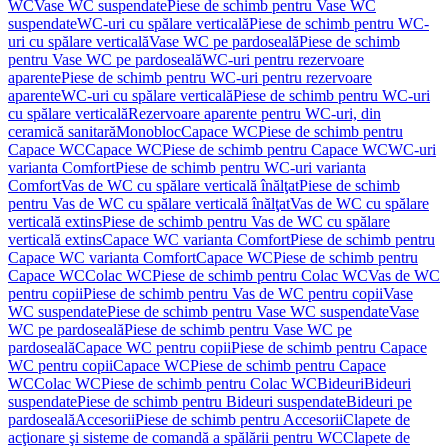
WC
Vase WC suspendate
Piese de schimb pentru Vase WC
suspendate
WC-uri cu spălare verticală
Piese de schimb pentru WC-
uri cu spălare verticală
Vase WC pe pardoseală
Piese de schimb
pentru Vase WC pe pardoseală
WC-uri pentru rezervoare
aparente
Piese de schimb pentru WC-uri pentru rezervoare
aparente
WC-uri cu spălare verticală
Piese de schimb pentru WC-uri
cu spălare verticală
Rezervoare aparente pentru WC-uri, din
ceramică sanitară
Monobloc
Capace WC
Piese de schimb pentru
Capace WC
Capace WC
Piese de schimb pentru Capace WC
WC-uri
varianta Comfort
Piese de schimb pentru WC-uri varianta
Comfort
Vas de WC cu spălare verticală înălţat
Piese de schimb
pentru Vas de WC cu spălare verticală înălţat
Vas de WC cu spălare
verticală extins
Piese de schimb pentru Vas de WC cu spălare
verticală extins
Capace WC varianta Comfort
Piese de schimb pentru
Capace WC varianta Comfort
Capace WC
Piese de schimb pentru
Capace WC
Colac WC
Piese de schimb pentru Colac WC
Vas de WC
pentru copii
Piese de schimb pentru Vas de WC pentru copii
Vase
WC suspendate
Piese de schimb pentru Vase WC suspendate
Vase
WC pe pardoseală
Piese de schimb pentru Vase WC pe
pardoseală
Capace WC pentru copii
Piese de schimb pentru Capace
WC pentru copii
Capace WC
Piese de schimb pentru Capace
WC
Colac WC
Piese de schimb pentru Colac WC
Bideuri
Bideuri
suspendate
Piese de schimb pentru Bideuri suspendate
Bideuri pe
pardoseală
Accesorii
Piese de schimb pentru Accesorii
Clapete de
acţionare şi sisteme de comandă a spălării pentru WC
Clapete de