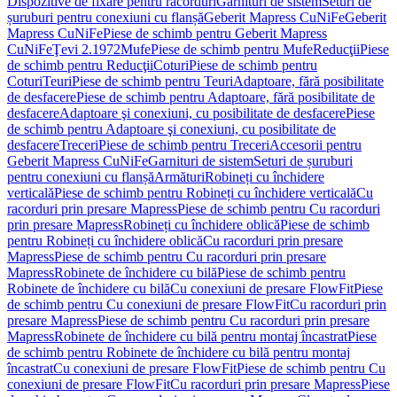
Dispozitive de fixare pentru racorduri
Garnituri de sistem
Seturi de
șuruburi pentru conexiuni cu flanșă
Geberit Mapress CuNiFe
Geberit
Mapress CuNiFe
Piese de schimb pentru Geberit Mapress
CuNiFe
Ţevi 2.1972
Mufe
Piese de schimb pentru Mufe
Reducţii
Piese
de schimb pentru Reducţii
Coturi
Piese de schimb pentru
Coturi
Teuri
Piese de schimb pentru Teuri
Adaptoare, fără posibilitate
de desfacere
Piese de schimb pentru Adaptoare, fără posibilitate de
desfacere
Adaptoare şi conexiuni, cu posibilitate de desfacere
Piese
de schimb pentru Adaptoare şi conexiuni, cu posibilitate de
desfacere
Treceri
Piese de schimb pentru Treceri
Accesorii pentru
Geberit Mapress CuNiFe
Garnituri de sistem
Seturi de șuruburi
pentru conexiuni cu flanșă
Armături
Robineți cu închidere
verticală
Piese de schimb pentru Robineți cu închidere verticală
Cu
racorduri prin presare Mapress
Piese de schimb pentru Cu racorduri
prin presare Mapress
Robineți cu închidere oblică
Piese de schimb
pentru Robineți cu închidere oblică
Cu racorduri prin presare
Mapress
Piese de schimb pentru Cu racorduri prin presare
Mapress
Robinete de închidere cu bilă
Piese de schimb pentru
Robinete de închidere cu bilă
Cu conexiuni de presare FlowFit
Piese
de schimb pentru Cu conexiuni de presare FlowFit
Cu racorduri prin
presare Mapress
Piese de schimb pentru Cu racorduri prin presare
Mapress
Robinete de închidere cu bilă pentru montaj încastrat
Piese
de schimb pentru Robinete de închidere cu bilă pentru montaj
încastrat
Cu conexiuni de presare FlowFit
Piese de schimb pentru Cu
conexiuni de presare FlowFit
Cu racorduri prin presare Mapress
Piese