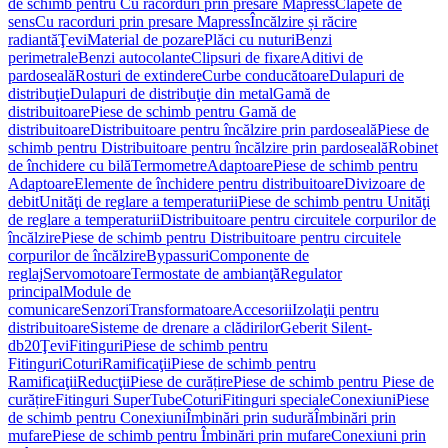
de schimb pentru Cu racorduri prin presare Mapress
Clapete de
sens
Cu racorduri prin presare Mapress
Încălzire și răcire
radiantă
Ţevi
Material de pozare
Plăci cu nuturi
Benzi
perimetrale
Benzi autocolante
Clipsuri de fixare
Aditivi de
pardoseală
Rosturi de extindere
Curbe conducătoare
Dulapuri de
distribuţie
Dulapuri de distribuţie din metal
Gamă de
distribuitoare
Piese de schimb pentru Gamă de
distribuitoare
Distribuitoare pentru încălzire prin pardoseală
Piese de
schimb pentru Distribuitoare pentru încălzire prin pardoseală
Robinet
de închidere cu bilă
Termometre
Adaptoare
Piese de schimb pentru
Adaptoare
Elemente de închidere pentru distribuitoare
Divizoare de
debit
Unităţi de reglare a temperaturii
Piese de schimb pentru Unităţi
de reglare a temperaturii
Distribuitoare pentru circuitele corpurilor de
încălzire
Piese de schimb pentru Distribuitoare pentru circuitele
corpurilor de încălzire
Bypassuri
Componente de
reglaj
Servomotoare
Termostate de ambianţă
Regulator
principal
Module de
comunicare
Senzori
Transformatoare
Accesorii
Izolaţii pentru
distribuitoare
Sisteme de drenare a clădirilor
Geberit Silent-
db20
Ţevi
Fitinguri
Piese de schimb pentru
Fitinguri
Coturi
Ramificaţii
Piese de schimb pentru
Ramificaţii
Reducţii
Piese de curățire
Piese de schimb pentru Piese de
curățire
Fitinguri SuperTube
Coturi
Fitinguri speciale
Conexiuni
Piese
de schimb pentru Conexiuni
Îmbinări prin sudură
Îmbinări prin
mufare
Piese de schimb pentru Îmbinări prin mufare
Conexiuni prin