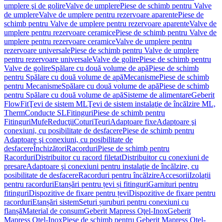
umplere şi de golire
Valve de umplere
Piese de schimb pentru Valve
de umplere
Valve de umplere pentru rezervoare aparente
Piese de
schimb pentru Valve de umplere pentru rezervoare aparente
Valve de
umplere pentru rezervoare ceramice
Piese de schimb pentru Valve de
umplere pentru rezervoare ceramice
Valve de umplere pentru
rezervoare universale
Piese de schimb pentru Valve de umplere
pentru rezervoare universale
Valve de golire
Piese de schimb pentru
Valve de golire
Spălare cu două volume de apă
Piese de schimb
pentru Spălare cu două volume de apă
Mecanisme
Piese de schimb
pentru Mecanisme
Spălare cu două volume de apă
Piese de schimb
pentru Spălare cu două volume de apă
Sisteme de alimentare
Geberit
FlowFit
Ţevi de sistem ML
Ţevi de sistem instalaţie de încălzire ML,
Therm
Conducte SL
Fitinguri
Piese de schimb pentru
Fitinguri
Mufe
Reducţii
Coturi
Teuri
Adaptoare fixe
Adaptoare şi
conexiuni, cu posibilitate de desfacere
Piese de schimb pentru
Adaptoare şi conexiuni, cu posibilitate de
desfacere
Închizători
Racorduri
Piese de schimb pentru
Racorduri
Distribuitor cu racord filetat
Distribuitor cu conexiuni de
presare
Adaptoare şi conexiuni pentru instalaţie de încălzire, cu
posibilitate de desfacere
Racorduri pentru încălzire
Accesorii
Izolații
pentru racorduri
Etanșări pentru țevi și fitinguri
Garnituri pentru
fitinguri
Dispozitive de fixare pentru țevi
Dispozitive de fixare pentru
racorduri
Etanșări sistem
Seturi șuruburi pentru conexiuni cu
flanșă
Material de consum
Geberit Mapress Oţel-Inox
Geberit
Mapress Oţel-Inox
Piese de schimb pentru Geberit Mapress Oţel-