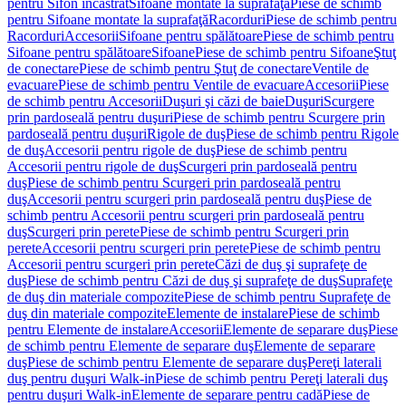
pentru Sifon încastrat
Sifoane montate la suprafaţă
Piese de schimb
pentru Sifoane montate la suprafaţă
Racorduri
Piese de schimb pentru
Racorduri
Accesorii
Sifoane pentru spălătoare
Piese de schimb pentru
Sifoane pentru spălătoare
Sifoane
Piese de schimb pentru Sifoane
Ştuţ
de conectare
Piese de schimb pentru Ştuţ de conectare
Ventile de
evacuare
Piese de schimb pentru Ventile de evacuare
Accesorii
Piese
de schimb pentru Accesorii
Duşuri şi căzi de baie
Duşuri
Scurgere
prin pardoseală pentru duşuri
Piese de schimb pentru Scurgere prin
pardoseală pentru duşuri
Rigole de duş
Piese de schimb pentru Rigole
de duş
Accesorii pentru rigole de duş
Piese de schimb pentru
Accesorii pentru rigole de duş
Scurgeri prin pardoseală pentru
duş
Piese de schimb pentru Scurgeri prin pardoseală pentru
duş
Accesorii pentru scurgeri prin pardoseală pentru duş
Piese de
schimb pentru Accesorii pentru scurgeri prin pardoseală pentru
duş
Scurgeri prin perete
Piese de schimb pentru Scurgeri prin
perete
Accesorii pentru scurgeri prin perete
Piese de schimb pentru
Accesorii pentru scurgeri prin perete
Căzi de duş şi suprafeţe de
duş
Piese de schimb pentru Căzi de duş şi suprafeţe de duş
Suprafeţe
de duş din materiale compozite
Piese de schimb pentru Suprafeţe de
duş din materiale compozite
Elemente de instalare
Piese de schimb
pentru Elemente de instalare
Accesorii
Elemente de separare duş
Piese
de schimb pentru Elemente de separare duş
Elemente de separare
duş
Piese de schimb pentru Elemente de separare duş
Pereţi laterali
duş pentru duşuri Walk-in
Piese de schimb pentru Pereţi laterali duş
pentru duşuri Walk-in
Elemente de separare pentru cadă
Piese de