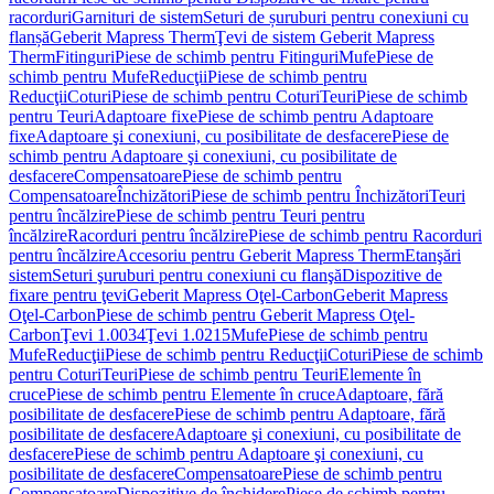
racorduri
Garnituri de sistem
Seturi de șuruburi pentru conexiuni cu
flanșă
Geberit Mapress Therm
Ţevi de sistem Geberit Mapress
Therm
Fitinguri
Piese de schimb pentru Fitinguri
Mufe
Piese de
schimb pentru Mufe
Reducţii
Piese de schimb pentru
Reducţii
Coturi
Piese de schimb pentru Coturi
Teuri
Piese de schimb
pentru Teuri
Adaptoare fixe
Piese de schimb pentru Adaptoare
fixe
Adaptoare şi conexiuni, cu posibilitate de desfacere
Piese de
schimb pentru Adaptoare şi conexiuni, cu posibilitate de
desfacere
Compensatoare
Piese de schimb pentru
Compensatoare
Închizători
Piese de schimb pentru Închizători
Teuri
pentru încălzire
Piese de schimb pentru Teuri pentru
încălzire
Racorduri pentru încălzire
Piese de schimb pentru Racorduri
pentru încălzire
Accesoriu pentru Geberit Mapress Therm
Etanşări
sistem
Seturi şuruburi pentru conexiuni cu flanşă
Dispozitive de
fixare pentru ţevi
Geberit Mapress Oţel-Carbon
Geberit Mapress
Oţel-Carbon
Piese de schimb pentru Geberit Mapress Oţel-
Carbon
Ţevi 1.0034
Ţevi 1.0215
Mufe
Piese de schimb pentru
Mufe
Reducţii
Piese de schimb pentru Reducţii
Coturi
Piese de schimb
pentru Coturi
Teuri
Piese de schimb pentru Teuri
Elemente în
cruce
Piese de schimb pentru Elemente în cruce
Adaptoare, fără
posibilitate de desfacere
Piese de schimb pentru Adaptoare, fără
posibilitate de desfacere
Adaptoare şi conexiuni, cu posibilitate de
desfacere
Piese de schimb pentru Adaptoare şi conexiuni, cu
posibilitate de desfacere
Compensatoare
Piese de schimb pentru
Compensatoare
Dispozitive de închidere
Piese de schimb pentru