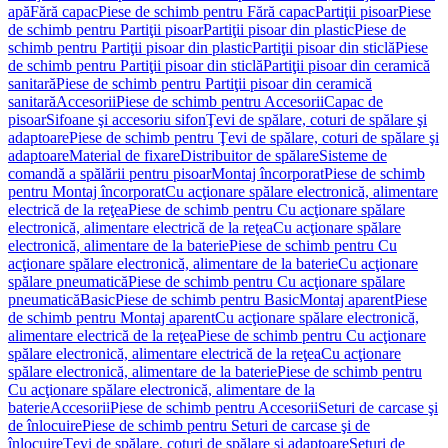
apă
Fără capac
Piese de schimb pentru Fără capac
Partiţii pisoar
Piese
de schimb pentru Partiţii pisoar
Partiţii pisoar din plastic
Piese de
schimb pentru Partiţii pisoar din plastic
Partiţii pisoar din sticlă
Piese
de schimb pentru Partiţii pisoar din sticlă
Partiţii pisoar din ceramică
sanitară
Piese de schimb pentru Partiţii pisoar din ceramică
sanitară
Accesorii
Piese de schimb pentru Accesorii
Capac de
pisoar
Sifoane şi accesoriu sifon
Ţevi de spălare, coturi de spălare şi
adaptoare
Piese de schimb pentru Ţevi de spălare, coturi de spălare şi
adaptoare
Material de fixare
Distribuitor de spălare
Sisteme de
comandă a spălării pentru pisoar
Montaj încorporat
Piese de schimb
pentru Montaj încorporat
Cu acţionare spălare electronică, alimentare
electrică de la reţea
Piese de schimb pentru Cu acţionare spălare
electronică, alimentare electrică de la reţea
Cu acţionare spălare
electronică, alimentare de la baterie
Piese de schimb pentru Cu
acţionare spălare electronică, alimentare de la baterie
Cu acţionare
spălare pneumatică
Piese de schimb pentru Cu acţionare spălare
pneumatică
Basic
Piese de schimb pentru Basic
Montaj aparent
Piese
de schimb pentru Montaj aparent
Cu acţionare spălare electronică,
alimentare electrică de la reţea
Piese de schimb pentru Cu acţionare
spălare electronică, alimentare electrică de la reţea
Cu acţionare
spălare electronică, alimentare de la baterie
Piese de schimb pentru
Cu acţionare spălare electronică, alimentare de la
baterie
Accesorii
Piese de schimb pentru Accesorii
Seturi de carcase şi
de înlocuire
Piese de schimb pentru Seturi de carcase şi de
înlocuire
Ţevi de spălare, coturi de spălare şi adaptoare
Seturi de