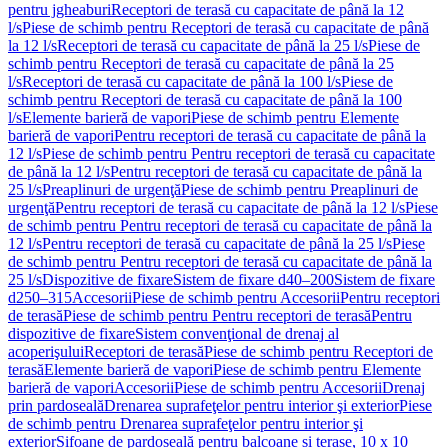
pentru jgheaburi
Receptori de terasă cu capacitate de până la 12
l/s
Piese de schimb pentru Receptori de terasă cu capacitate de până
la 12 l/s
Receptori de terasă cu capacitate de până la 25 l/s
Piese de
schimb pentru Receptori de terasă cu capacitate de până la 25
l/s
Receptori de terasă cu capacitate de până la 100 l/s
Piese de
schimb pentru Receptori de terasă cu capacitate de până la 100
l/s
Elemente barieră de vapori
Piese de schimb pentru Elemente
barieră de vapori
Pentru receptori de terasă cu capacitate de până la
12 l/s
Piese de schimb pentru Pentru receptori de terasă cu capacitate
de până la 12 l/s
Pentru receptori de terasă cu capacitate de până la
25 l/s
Preaplinuri de urgenţă
Piese de schimb pentru Preaplinuri de
urgenţă
Pentru receptori de terasă cu capacitate de până la 12 l/s
Piese
de schimb pentru Pentru receptori de terasă cu capacitate de până la
12 l/s
Pentru receptori de terasă cu capacitate de până la 25 l/s
Piese
de schimb pentru Pentru receptori de terasă cu capacitate de până la
25 l/s
Dispozitive de fixare
Sistem de fixare d40–200
Sistem de fixare
d250–315
Accesorii
Piese de schimb pentru Accesorii
Pentru receptori
de terasă
Piese de schimb pentru Pentru receptori de terasă
Pentru
dispozitive de fixare
Sistem convenţional de drenaj al
acoperişului
Receptori de terasă
Piese de schimb pentru Receptori de
terasă
Elemente barieră de vapori
Piese de schimb pentru Elemente
barieră de vapori
Accesorii
Piese de schimb pentru Accesorii
Drenaj
prin pardoseală
Drenarea suprafeţelor pentru interior şi exterior
Piese
de schimb pentru Drenarea suprafeţelor pentru interior şi
exterior
Sifoane de pardoseală pentru balcoane și terase, 10 x 10