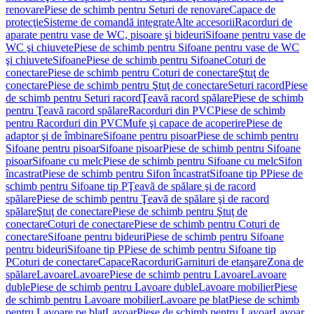
renovare
Piese de schimb pentru Seturi de renovare
Capace de
protecţie
Sisteme de comandă integrate
Alte accesorii
Racorduri de
aparate pentru vase de WC, pisoare şi bideuri
Sifoane pentru vase de
WC şi chiuvete
Piese de schimb pentru Sifoane pentru vase de WC
şi chiuvete
Sifoane
Piese de schimb pentru Sifoane
Coturi de
conectare
Piese de schimb pentru Coturi de conectare
Ştuţ de
conectare
Piese de schimb pentru Ştuţ de conectare
Seturi racord
Piese
de schimb pentru Seturi racord
Ţeavă racord spălare
Piese de schimb
pentru Ţeavă racord spălare
Racorduri din PVC
Piese de schimb
pentru Racorduri din PVC
Mufe şi capace de acoperire
Piese de
adaptor şi de îmbinare
Sifoane pentru pisoar
Piese de schimb pentru
Sifoane pentru pisoar
Sifoane pisoar
Piese de schimb pentru Sifoane
pisoar
Sifoane cu melc
Piese de schimb pentru Sifoane cu melc
Sifon
încastrat
Piese de schimb pentru Sifon încastrat
Sifoane tip P
Piese de
schimb pentru Sifoane tip P
Ţeavă de spălare şi de racord
spălare
Piese de schimb pentru Ţeavă de spălare şi de racord
spălare
Ştuţ de conectare
Piese de schimb pentru Ştuţ de
conectare
Coturi de conectare
Piese de schimb pentru Coturi de
conectare
Sifoane pentru bideuri
Piese de schimb pentru Sifoane
pentru bideuri
Sifoane tip P
Piese de schimb pentru Sifoane tip
P
Coturi de conectare
Capace
Racorduri
Garnituri de etanşare
Zona de
spălare
Lavoare
Lavoare
Piese de schimb pentru Lavoare
Lavoare
duble
Piese de schimb pentru Lavoare duble
Lavoare mobilier
Piese
de schimb pentru Lavoare mobilier
Lavoare pe blat
Piese de schimb
pentru Lavoare pe blat
Lavoar
Piese de schimb pentru Lavoar
Lavoar