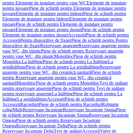
pentru Elemente de instalare pentru vase WC
Elemente de instalare
pentru lavoare
Piese de schimb pentru Elemente de instalare pentru
lavoare
Elemente de instalare pentru bideuri
Piese de schimb pentru
Elemente de instalare pentru bideuri
Elemente de instalare pentru
pisoare
Piese de schimb pentru Elemente de instalare pentru
pisoare
Elemente de instalare pentru duşuri
Piese de schimb pentru
Elemente de instalare pentru duşuri
Accesorii
Piese de schimb pentru
Accesorii
Pentru dispozitive de fixare
Piese de schimb pentru Pentru
dispozitive de fixare
Rezervoare aparente
Rezervoare aparente pentru
vase WC, din plastic
Piese de schimb pentru Rezervoare aparente
pentru vase WC, din plastic
Monobloc
Piese de schimb pentru
Monobloc
La înălțime
Piese de schimb pentru La înălțime
La
semiînălțime
Piese de schimb pentru La semiînălțime
Rezervoare
aparente pentru vase WC, din ceramică sanitară
Piese de schimb
pentru Rezervoare aparente pentru vase WC, din ceramică
sanitară
Monobloc
Piese de schimb pentru Monobloc
Ţevi de spălare
pentru rezervoare aparente
Piese de schimb pentru Ţevi de spălare
pentru rezervoare aparente
La înălțime
Piese de schimb pentru La
înălțime
La semiînălțime
Accesorii
Piese de schimb pentru
Accesorii
Racorduri
Piese de schimb pentru Racorduri
Robinete
colţar
Mufe
Rezervoare încastrate
Rezervoare încastrate Sigma
Piese
de schimb pentru Rezervoare încastrate Sigma
Rezervoare încastrate
Omega
Piese de schimb pentru Rezervoare încastrate
Omega
Rezervoare încastrate Delta
Piese de schimb pentru
Rezervoare încastrate Delta
Ţevi de spălare
Accesorii
Valve de