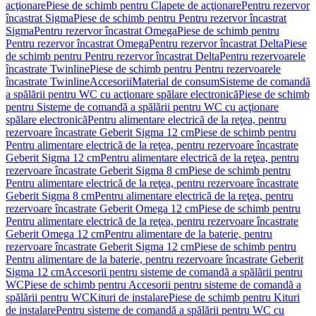
acţionare
Piese de schimb pentru Clapete de acţionare
Pentru rezervor
încastrat Sigma
Piese de schimb pentru Pentru rezervor încastrat
Sigma
Pentru rezervor încastrat Omega
Piese de schimb pentru
Pentru rezervor încastrat Omega
Pentru rezervor încastrat Delta
Piese
de schimb pentru Pentru rezervor încastrat Delta
Pentru rezervoarele
încastrate Twinline
Piese de schimb pentru Pentru rezervoarele
încastrate Twinline
Accesorii
Material de consum
Sisteme de comandă
a spălării pentru WC cu acţionare spălare electronică
Piese de schimb
pentru Sisteme de comandă a spălării pentru WC cu acţionare
spălare electronică
Pentru alimentare electrică de la reţea, pentru
rezervoare încastrate Geberit Sigma 12 cm
Piese de schimb pentru
Pentru alimentare electrică de la reţea, pentru rezervoare încastrate
Geberit Sigma 12 cm
Pentru alimentare electrică de la reţea, pentru
rezervoare încastrate Geberit Sigma 8 cm
Piese de schimb pentru
Pentru alimentare electrică de la reţea, pentru rezervoare încastrate
Geberit Sigma 8 cm
Pentru alimentare electrică de la reţea, pentru
rezervoare încastrate Geberit Omega 12 cm
Piese de schimb pentru
Pentru alimentare electrică de la reţea, pentru rezervoare încastrate
Geberit Omega 12 cm
Pentru alimentare de la baterie, pentru
rezervoare încastrate Geberit Sigma 12 cm
Piese de schimb pentru
Pentru alimentare de la baterie, pentru rezervoare încastrate Geberit
Sigma 12 cm
Accesorii pentru sisteme de comandă a spălării pentru
WC
Piese de schimb pentru Accesorii pentru sisteme de comandă a
spălării pentru WC
Kituri de instalare
Piese de schimb pentru Kituri
de instalare
Pentru sisteme de comandă a spălării pentru WC cu