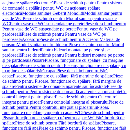
acţionare spălare electronică
Piese de schimb pentru Pentru sisteme
de comandă a spălării pentru WC cu acţionare spălare
electronică
Module sanitare Geberit Monolith
Modul sanitar pentru
vas de WC
Piese de schimb pentru Modul sanitar pentru vas de
WC
Pentru vase de WC suspendate pe perete
Piese de schimb pentru
Pentru vase de WC suspendate pe perete
Pentru vase de WC pe
pardoseală
Piese de schimb pentru Pentru vase de WC pe
pardoseală
Accesorii
Piese de schimb pentru Accesorii
Material de
consum
Modul sanitar pentru bideuri
Piese de schimb pentru Modul
sanitar pentru bideuri
Pentru bideuri montate pe perete şi pe
pardoseală
Piese de schimb pentru Pentru bideuri montate pe perete
şi pe pardoseală
Pisoare
Pisoare, funcţionare cu spălare, cu margine
de spălare
Piese de schimb pentru Pisoare, funcţionare cu spălare, cu
margine de spălare
Fără capac
Piese de schimb pentru Fără
capac
Pisoare, funcţionare cu spălare, fără margine de spălare
Piese
de schimb pentru Pisoare, funcţionare cu spălare, fără margine de
spălare
Pentru sisteme de comandă aparente sau încastrate
Piese de
schimb pentru Pentru sisteme de comandă aparente sau încastrate
Cu
control integrat pentru pisoar
Piese de schimb pentru Cu control
integrat pentru pisoar
Pentru controlul integrat al pisoarului
Piese de
schimb pentru Pentru controlul integrat al pisoarului
Pisoar,
funcţionare cu spălare, cu/pentru capac WC
Piese de schimb pentru
Pisoar, funcţionare cu spălare, cu/pentru capac WC
Fără bordură de
spălare
Piese de schimb pentru Fără bordură de spălare
Pisoare,
funcţionare fără apă
Piese de schimb pentru Pisoare, funcţionare fără