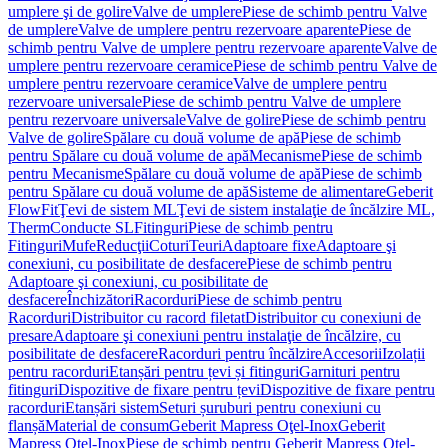
umplere şi de golire
Valve de umplere
Piese de schimb pentru Valve
de umplere
Valve de umplere pentru rezervoare aparente
Piese de
schimb pentru Valve de umplere pentru rezervoare aparente
Valve de
umplere pentru rezervoare ceramice
Piese de schimb pentru Valve de
umplere pentru rezervoare ceramice
Valve de umplere pentru
rezervoare universale
Piese de schimb pentru Valve de umplere
pentru rezervoare universale
Valve de golire
Piese de schimb pentru
Valve de golire
Spălare cu două volume de apă
Piese de schimb
pentru Spălare cu două volume de apă
Mecanisme
Piese de schimb
pentru Mecanisme
Spălare cu două volume de apă
Piese de schimb
pentru Spălare cu două volume de apă
Sisteme de alimentare
Geberit
FlowFit
Ţevi de sistem ML
Ţevi de sistem instalaţie de încălzire ML,
Therm
Conducte SL
Fitinguri
Piese de schimb pentru
Fitinguri
Mufe
Reducţii
Coturi
Teuri
Adaptoare fixe
Adaptoare şi
conexiuni, cu posibilitate de desfacere
Piese de schimb pentru
Adaptoare şi conexiuni, cu posibilitate de
desfacere
Închizători
Racorduri
Piese de schimb pentru
Racorduri
Distribuitor cu racord filetat
Distribuitor cu conexiuni de
presare
Adaptoare şi conexiuni pentru instalaţie de încălzire, cu
posibilitate de desfacere
Racorduri pentru încălzire
Accesorii
Izolații
pentru racorduri
Etanșări pentru țevi și fitinguri
Garnituri pentru
fitinguri
Dispozitive de fixare pentru țevi
Dispozitive de fixare pentru
racorduri
Etanșări sistem
Seturi șuruburi pentru conexiuni cu
flanșă
Material de consum
Geberit Mapress Oţel-Inox
Geberit
Mapress Oţel-Inox
Piese de schimb pentru Geberit Mapress Oţel-