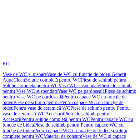
RO
Vase de WC şi pisoare
Vase de WC cu funcţie de bideu Geberit
AquaClean
Soluţie completă pentru WC
Piese de schimb pentru
Soluţie completă pentru WC
Vase WC suspendate
Piese de schimb
pentru Vase WC suspendate
Vase WC pe pardoseală
Piese de schimb
pentru Vase WC pe pardoseală
Pentru capace WC cu funcţie de
bideu
Piese de schimb pentru Pentru capace WC cu funcţie de
bideu
Pentru vase de ceramică WC
Piese de schimb pentru Pentru
vase de ceramică WC
Accesorii
Piese de schimb pentru
Accesorii
Pentru soluţie completă pentru WC
Pentru capace WC cu
funcţie de bideu
Piese de schimb pentru Pentru capace WC cu
funcţie de bideu
Pentru capace WC cu funcţie de bideu şi soluţii
complete pentru WC
Material de consum
Vase de WC şi capace