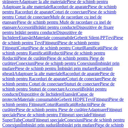
strângere
Adaptoare la alte materiale
Piese de schimb pentru
Adaptoare la alte materiale
Racorduri de aparate
Piese de schimb
pentru Racorduri de aparate
Coturi de conectare
Piese de schimb
pentru Coturi de conectare
Mufe de racordare cu inel de
etanșare
Piese de schimb pentru Mufe de racordare cu inel de
etanșare
Accesorii
Brăţări pentru conducte
Dispozitive de fixare
pentru brăţări pentru conducte
Dispozitive de
închidere
Etanșări
Materiale consumabile
Geberit Silent-PP
Ţevi
Piese
de schimb pentru Ţevi
Fitinguri
Piese de schimb pentru
Fitinguri
Coturi
Piese de schimb pentru Coturi
Ramificaţii
Piese de
schimb pentru Ramificaţii
Reducţii
Piese de schimb pentru
Reducţii
Piese de curățire
Piese de schimb pentru Piese de
curățire
Conexiuni
Piese de schimb pentru Conexiuni
Îmbinări prin
mufare
Piese de schimb pentru Îmbinări prin mufare
Racorduri
gheară
Adaptoare la alte materiale
Racorduri de aparate
Piese de
schimb pentru Racorduri de aparate
Coturi de conectare
Piese de
schimb pentru Coturi de conectare
Ştuţuri de conectare
Piese de
schimb pentru Ştuţuri de conectare
Accesorii
Brățări pentru
conducte
Dispozitive de închidere
Etanșări
Capac de
protecție
Materiale consumabile
Geberit HDPE
Ţevi
Fitinguri
Piese de
schimb pentru Fitinguri
Coturi
Ramificaţii
Reducţii
Piese de
curățire
Piese de schimb pentru Piese de curățire
Adaptoare
Fitinguri
speciale
Piese de schimb pentru Fitinguri speciale
Fitinguri
SuperTube
Coturi
Fitinguri speciale
Conexiuni
Piese de schimb pentru
Conexiuni
Îmbinări prin sudură
Îmbinări prin mufare
Piese de schimb