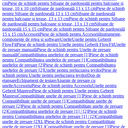
cm
Piese de schimb pentru Sifoane de pardoseală pentru balcoane și
terase, 10 x 10 cm
Sifoane de pardoseală 13 x 13 cm
Piese de schimb
pentru Sifoane de pardoseală 13 x 13 cm
Sifoane de pardoseală
pentru balcoane şi terase, 13 x 13 cm
Piese de schimb pentru Sifoane
de pardoseală pentru balcoane şi terase, 13 x 13 cm
Sifoane de
pardoseală 15 x 15 cm
Piese de schimb pentru Sifoane de pardoseală
15 x 15 cm
Accesorii
Piese de schimb pentru Accesorii
Instrumente,
componente de reţea şi software
Unelte
Unelte pentru Geberit
FlowFit
Piese de schimb pentru Unelte pentru Geberit FlowFit
Unelte
de presare manuală
Piese de schimb pentru Unelte de presare
manuală
Compatibilitatea uneltelor de presare [1]
Piese de schimb
pentru Compatibilitatea uneltelor de presare [1]
Compatibilitatea
uneltelor de presare [2]
Piese de schimb pentru Compatibilitatea
uneltelor de presare [2]
Unelte pentru prelucrarea ţevilor
Piese de
schimb pentru Unelte pentru prelucrarea ţevilor
Dop de
etanşare
Echipament de testare
Aparate de presare cu
unelte
Accesoriu
Piese de schimb pentru Accesoriu
Unelte pentru
Geberit Mapress
Piese de schimb pentru Unelte pentru Geberit
Mapress
Compatibilitate unelte de presare [1]
Piese de schimb pentru
Compatibilitate unelte de presare [1]
Compatibilitate unelte de
presare [2]
Piese de schimb pentru Compatibilitate unelte de presare
[2]
Compatibilitatea uneltelor de presare [1] / [2]
Piese de schimb
pentru Compatibilitatea uneltelor de presare [1] / [2]
Compatibilitate
unelte de presare [2XL]
Piese de schimb pentru Compatibilitate
unelte de presare [2XL]
Compatibilitate unelte de presare [3]
Piese de