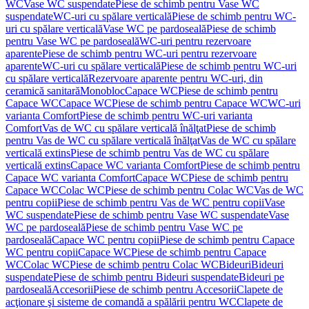
WC
Vase WC suspendate
Piese de schimb pentru Vase WC
suspendate
WC-uri cu spălare verticală
Piese de schimb pentru WC-
uri cu spălare verticală
Vase WC pe pardoseală
Piese de schimb
pentru Vase WC pe pardoseală
WC-uri pentru rezervoare
aparente
Piese de schimb pentru WC-uri pentru rezervoare
aparente
WC-uri cu spălare verticală
Piese de schimb pentru WC-uri
cu spălare verticală
Rezervoare aparente pentru WC-uri, din
ceramică sanitară
Monobloc
Capace WC
Piese de schimb pentru
Capace WC
Capace WC
Piese de schimb pentru Capace WC
WC-uri
varianta Comfort
Piese de schimb pentru WC-uri varianta
Comfort
Vas de WC cu spălare verticală înălţat
Piese de schimb
pentru Vas de WC cu spălare verticală înălţat
Vas de WC cu spălare
verticală extins
Piese de schimb pentru Vas de WC cu spălare
verticală extins
Capace WC varianta Comfort
Piese de schimb pentru
Capace WC varianta Comfort
Capace WC
Piese de schimb pentru
Capace WC
Colac WC
Piese de schimb pentru Colac WC
Vas de WC
pentru copii
Piese de schimb pentru Vas de WC pentru copii
Vase
WC suspendate
Piese de schimb pentru Vase WC suspendate
Vase
WC pe pardoseală
Piese de schimb pentru Vase WC pe
pardoseală
Capace WC pentru copii
Piese de schimb pentru Capace
WC pentru copii
Capace WC
Piese de schimb pentru Capace
WC
Colac WC
Piese de schimb pentru Colac WC
Bideuri
Bideuri
suspendate
Piese de schimb pentru Bideuri suspendate
Bideuri pe
pardoseală
Accesorii
Piese de schimb pentru Accesorii
Clapete de
acţionare şi sisteme de comandă a spălării pentru WC
Clapete de