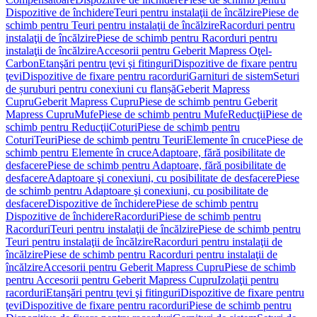
Dispozitive de închidere
Teuri pentru instalaţii de încălzire
Piese de
schimb pentru Teuri pentru instalaţii de încălzire
Racorduri pentru
instalaţii de încălzire
Piese de schimb pentru Racorduri pentru
instalaţii de încălzire
Accesorii pentru Geberit Mapress Oţel-
Carbon
Etanşări pentru ţevi şi fitinguri
Dispozitive de fixare pentru
ţevi
Dispozitive de fixare pentru racorduri
Garnituri de sistem
Seturi
de șuruburi pentru conexiuni cu flanșă
Geberit Mapress
Cupru
Geberit Mapress Cupru
Piese de schimb pentru Geberit
Mapress Cupru
Mufe
Piese de schimb pentru Mufe
Reducţii
Piese de
schimb pentru Reducţii
Coturi
Piese de schimb pentru
Coturi
Teuri
Piese de schimb pentru Teuri
Elemente în cruce
Piese de
schimb pentru Elemente în cruce
Adaptoare, fără posibilitate de
desfacere
Piese de schimb pentru Adaptoare, fără posibilitate de
desfacere
Adaptoare şi conexiuni, cu posibilitate de desfacere
Piese
de schimb pentru Adaptoare şi conexiuni, cu posibilitate de
desfacere
Dispozitive de închidere
Piese de schimb pentru
Dispozitive de închidere
Racorduri
Piese de schimb pentru
Racorduri
Teuri pentru instalaţii de încălzire
Piese de schimb pentru
Teuri pentru instalaţii de încălzire
Racorduri pentru instalaţii de
încălzire
Piese de schimb pentru Racorduri pentru instalaţii de
încălzire
Accesorii pentru Geberit Mapress Cupru
Piese de schimb
pentru Accesorii pentru Geberit Mapress Cupru
Izolaţii pentru
racorduri
Etanşări pentru ţevi şi fitinguri
Dispozitive de fixare pentru
ţevi
Dispozitive de fixare pentru racorduri
Piese de schimb pentru