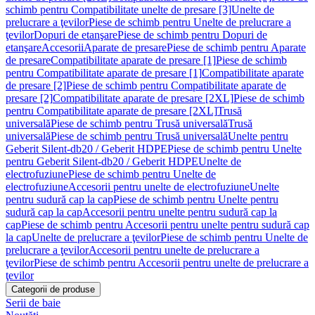
schimb pentru Compatibilitate unelte de presare [3]
Unelte de
prelucrare a ţevilor
Piese de schimb pentru Unelte de prelucrare a
ţevilor
Dopuri de etanşare
Piese de schimb pentru Dopuri de
etanşare
Accesorii
Aparate de presare
Piese de schimb pentru Aparate
de presare
Compatibilitate aparate de presare [1]
Piese de schimb
pentru Compatibilitate aparate de presare [1]
Compatibilitate aparate
de presare [2]
Piese de schimb pentru Compatibilitate aparate de
presare [2]
Compatibilitate aparate de presare [2XL]
Piese de schimb
pentru Compatibilitate aparate de presare [2XL]
Trusă
universală
Piese de schimb pentru Trusă universală
Trusă
universală
Piese de schimb pentru Trusă universală
Unelte pentru
Geberit Silent-db20 / Geberit HDPE
Piese de schimb pentru Unelte
pentru Geberit Silent-db20 / Geberit HDPE
Unelte de
electrofuziune
Piese de schimb pentru Unelte de
electrofuziune
Accesorii pentru unelte de electrofuziune
Unelte
pentru sudură cap la cap
Piese de schimb pentru Unelte pentru
sudură cap la cap
Accesorii pentru unelte pentru sudură cap la
cap
Piese de schimb pentru Accesorii pentru unelte pentru sudură cap
la cap
Unelte de prelucrare a ţevilor
Piese de schimb pentru Unelte de
prelucrare a ţevilor
Accesorii pentru unelte de prelucrare a
ţevilor
Piese de schimb pentru Accesorii pentru unelte de prelucrare a
ţevilor
Categorii de produse
Serii de baie