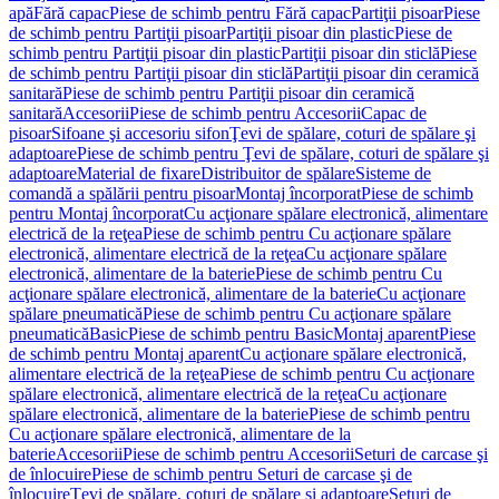
apă
Fără capac
Piese de schimb pentru Fără capac
Partiţii pisoar
Piese
de schimb pentru Partiţii pisoar
Partiţii pisoar din plastic
Piese de
schimb pentru Partiţii pisoar din plastic
Partiţii pisoar din sticlă
Piese
de schimb pentru Partiţii pisoar din sticlă
Partiţii pisoar din ceramică
sanitară
Piese de schimb pentru Partiţii pisoar din ceramică
sanitară
Accesorii
Piese de schimb pentru Accesorii
Capac de
pisoar
Sifoane şi accesoriu sifon
Ţevi de spălare, coturi de spălare şi
adaptoare
Piese de schimb pentru Ţevi de spălare, coturi de spălare şi
adaptoare
Material de fixare
Distribuitor de spălare
Sisteme de
comandă a spălării pentru pisoar
Montaj încorporat
Piese de schimb
pentru Montaj încorporat
Cu acţionare spălare electronică, alimentare
electrică de la reţea
Piese de schimb pentru Cu acţionare spălare
electronică, alimentare electrică de la reţea
Cu acţionare spălare
electronică, alimentare de la baterie
Piese de schimb pentru Cu
acţionare spălare electronică, alimentare de la baterie
Cu acţionare
spălare pneumatică
Piese de schimb pentru Cu acţionare spălare
pneumatică
Basic
Piese de schimb pentru Basic
Montaj aparent
Piese
de schimb pentru Montaj aparent
Cu acţionare spălare electronică,
alimentare electrică de la reţea
Piese de schimb pentru Cu acţionare
spălare electronică, alimentare electrică de la reţea
Cu acţionare
spălare electronică, alimentare de la baterie
Piese de schimb pentru
Cu acţionare spălare electronică, alimentare de la
baterie
Accesorii
Piese de schimb pentru Accesorii
Seturi de carcase şi
de înlocuire
Piese de schimb pentru Seturi de carcase şi de
înlocuire
Ţevi de spălare, coturi de spălare şi adaptoare
Seturi de