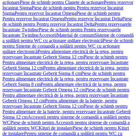
acţionare
Piese de schimb pentru Clapete de acţionare
Pentru rezervor
încastrat Sigma
Piese de schimb pentru Pentru rezervor încastrat
Sigma
Pentru rezervor încastrat Omega
Piese de schimb pentru
Pentru rezervor încastrat Omega
Pentru rezervor încastrat Delta
Piese
de schimb pentru Pentru rezervor încastrat Delta
Pentru rezervoarele
încastrate Twinline
Piese de schimb pentru Pentru rezervoarele
încastrate Twinline
Accesorii
Material de consum
Sisteme de comandă
a spălării pentru WC cu acţionare spălare electronică
Piese de schimb
pentru Sisteme de comandă a spălării pentru WC cu acţionare
spălare electronică
Pentru alimentare electrică de la reţea, pentru
rezervoare încastrate Geberit Sigma 12 cm
Piese de schimb pentru
Pentru alimentare electrică de la reţea, pentru rezervoare încastrate
Geberit Sigma 12 cm
Pentru alimentare electrică de la reţea, pentru
rezervoare încastrate Geberit Sigma 8 cm
Piese de schimb pentru
Pentru alimentare electrică de la reţea, pentru rezervoare încastrate
Geberit Sigma 8 cm
Pentru alimentare electrică de la reţea, pentru
rezervoare încastrate Geberit Omega 12 cm
Piese de schimb pentru
Pentru alimentare electrică de la reţea, pentru rezervoare încastrate
Geberit Omega 12 cm
Pentru alimentare de la baterie, pentru
rezervoare încastrate Geberit Sigma 12 cm
Piese de schimb pentru
Pentru alimentare de la baterie, pentru rezervoare încastrate Geberit
Sigma 12 cm
Accesorii pentru sisteme de comandă a spălării pentru
WC
Piese de schimb pentru Accesorii pentru sisteme de comandă a
spălării pentru WC
Kituri de instalare
Piese de schimb pentru Kituri
de instalare
Pentru sisteme de comandă a spălării pentru WC cu