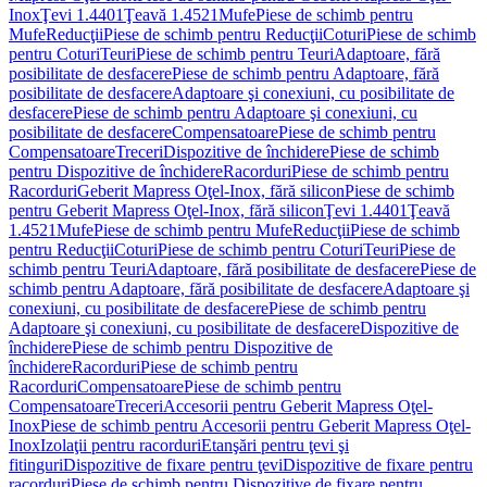
Inox
Ţevi 1.4401
Ţeavă 1.4521
Mufe
Piese de schimb pentru
Mufe
Reducţii
Piese de schimb pentru Reducţii
Coturi
Piese de schimb
pentru Coturi
Teuri
Piese de schimb pentru Teuri
Adaptoare, fără
posibilitate de desfacere
Piese de schimb pentru Adaptoare, fără
posibilitate de desfacere
Adaptoare şi conexiuni, cu posibilitate de
desfacere
Piese de schimb pentru Adaptoare şi conexiuni, cu
posibilitate de desfacere
Compensatoare
Piese de schimb pentru
Compensatoare
Treceri
Dispozitive de închidere
Piese de schimb
pentru Dispozitive de închidere
Racorduri
Piese de schimb pentru
Racorduri
Geberit Mapress Oţel-Inox, fără silicon
Piese de schimb
pentru Geberit Mapress Oţel-Inox, fără silicon
Ţevi 1.4401
Ţeavă
1.4521
Mufe
Piese de schimb pentru Mufe
Reducţii
Piese de schimb
pentru Reducţii
Coturi
Piese de schimb pentru Coturi
Teuri
Piese de
schimb pentru Teuri
Adaptoare, fără posibilitate de desfacere
Piese de
schimb pentru Adaptoare, fără posibilitate de desfacere
Adaptoare şi
conexiuni, cu posibilitate de desfacere
Piese de schimb pentru
Adaptoare şi conexiuni, cu posibilitate de desfacere
Dispozitive de
închidere
Piese de schimb pentru Dispozitive de
închidere
Racorduri
Piese de schimb pentru
Racorduri
Compensatoare
Piese de schimb pentru
Compensatoare
Treceri
Accesorii pentru Geberit Mapress Oţel-
Inox
Piese de schimb pentru Accesorii pentru Geberit Mapress Oţel-
Inox
Izolaţii pentru racorduri
Etanşări pentru ţevi şi
fitinguri
Dispozitive de fixare pentru ţevi
Dispozitive de fixare pentru
racorduri
Piese de schimb pentru Dispozitive de fixare pentru