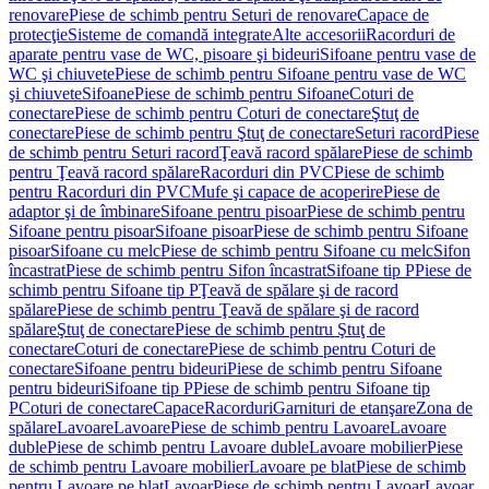
renovare
Piese de schimb pentru Seturi de renovare
Capace de
protecţie
Sisteme de comandă integrate
Alte accesorii
Racorduri de
aparate pentru vase de WC, pisoare şi bideuri
Sifoane pentru vase de
WC şi chiuvete
Piese de schimb pentru Sifoane pentru vase de WC
şi chiuvete
Sifoane
Piese de schimb pentru Sifoane
Coturi de
conectare
Piese de schimb pentru Coturi de conectare
Ştuţ de
conectare
Piese de schimb pentru Ştuţ de conectare
Seturi racord
Piese
de schimb pentru Seturi racord
Ţeavă racord spălare
Piese de schimb
pentru Ţeavă racord spălare
Racorduri din PVC
Piese de schimb
pentru Racorduri din PVC
Mufe şi capace de acoperire
Piese de
adaptor şi de îmbinare
Sifoane pentru pisoar
Piese de schimb pentru
Sifoane pentru pisoar
Sifoane pisoar
Piese de schimb pentru Sifoane
pisoar
Sifoane cu melc
Piese de schimb pentru Sifoane cu melc
Sifon
încastrat
Piese de schimb pentru Sifon încastrat
Sifoane tip P
Piese de
schimb pentru Sifoane tip P
Ţeavă de spălare şi de racord
spălare
Piese de schimb pentru Ţeavă de spălare şi de racord
spălare
Ştuţ de conectare
Piese de schimb pentru Ştuţ de
conectare
Coturi de conectare
Piese de schimb pentru Coturi de
conectare
Sifoane pentru bideuri
Piese de schimb pentru Sifoane
pentru bideuri
Sifoane tip P
Piese de schimb pentru Sifoane tip
P
Coturi de conectare
Capace
Racorduri
Garnituri de etanşare
Zona de
spălare
Lavoare
Lavoare
Piese de schimb pentru Lavoare
Lavoare
duble
Piese de schimb pentru Lavoare duble
Lavoare mobilier
Piese
de schimb pentru Lavoare mobilier
Lavoare pe blat
Piese de schimb
pentru Lavoare pe blat
Lavoar
Piese de schimb pentru Lavoar
Lavoar