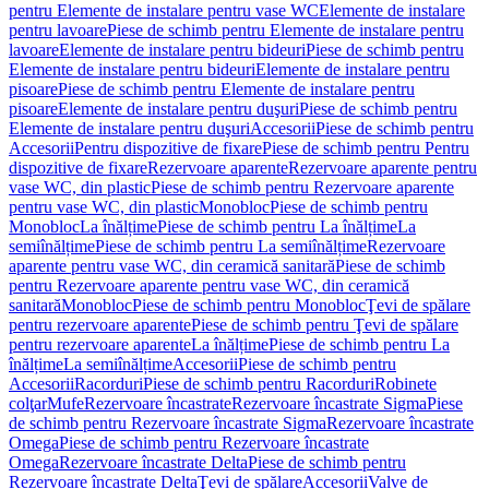
pentru Elemente de instalare pentru vase WC
Elemente de instalare
pentru lavoare
Piese de schimb pentru Elemente de instalare pentru
lavoare
Elemente de instalare pentru bideuri
Piese de schimb pentru
Elemente de instalare pentru bideuri
Elemente de instalare pentru
pisoare
Piese de schimb pentru Elemente de instalare pentru
pisoare
Elemente de instalare pentru duşuri
Piese de schimb pentru
Elemente de instalare pentru duşuri
Accesorii
Piese de schimb pentru
Accesorii
Pentru dispozitive de fixare
Piese de schimb pentru Pentru
dispozitive de fixare
Rezervoare aparente
Rezervoare aparente pentru
vase WC, din plastic
Piese de schimb pentru Rezervoare aparente
pentru vase WC, din plastic
Monobloc
Piese de schimb pentru
Monobloc
La înălțime
Piese de schimb pentru La înălțime
La
semiînălțime
Piese de schimb pentru La semiînălțime
Rezervoare
aparente pentru vase WC, din ceramică sanitară
Piese de schimb
pentru Rezervoare aparente pentru vase WC, din ceramică
sanitară
Monobloc
Piese de schimb pentru Monobloc
Ţevi de spălare
pentru rezervoare aparente
Piese de schimb pentru Ţevi de spălare
pentru rezervoare aparente
La înălțime
Piese de schimb pentru La
înălțime
La semiînălțime
Accesorii
Piese de schimb pentru
Accesorii
Racorduri
Piese de schimb pentru Racorduri
Robinete
colţar
Mufe
Rezervoare încastrate
Rezervoare încastrate Sigma
Piese
de schimb pentru Rezervoare încastrate Sigma
Rezervoare încastrate
Omega
Piese de schimb pentru Rezervoare încastrate
Omega
Rezervoare încastrate Delta
Piese de schimb pentru
Rezervoare încastrate Delta
Ţevi de spălare
Accesorii
Valve de