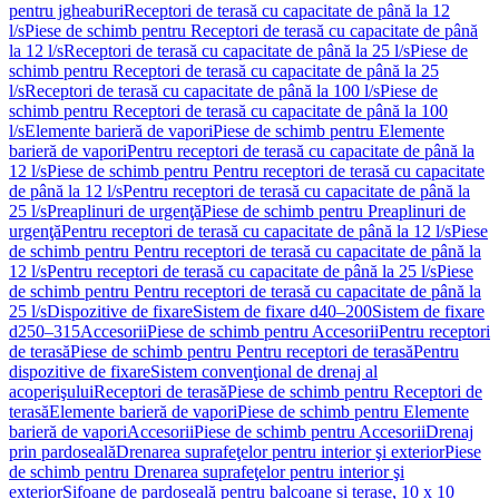
pentru jgheaburi
Receptori de terasă cu capacitate de până la 12
l/s
Piese de schimb pentru Receptori de terasă cu capacitate de până
la 12 l/s
Receptori de terasă cu capacitate de până la 25 l/s
Piese de
schimb pentru Receptori de terasă cu capacitate de până la 25
l/s
Receptori de terasă cu capacitate de până la 100 l/s
Piese de
schimb pentru Receptori de terasă cu capacitate de până la 100
l/s
Elemente barieră de vapori
Piese de schimb pentru Elemente
barieră de vapori
Pentru receptori de terasă cu capacitate de până la
12 l/s
Piese de schimb pentru Pentru receptori de terasă cu capacitate
de până la 12 l/s
Pentru receptori de terasă cu capacitate de până la
25 l/s
Preaplinuri de urgenţă
Piese de schimb pentru Preaplinuri de
urgenţă
Pentru receptori de terasă cu capacitate de până la 12 l/s
Piese
de schimb pentru Pentru receptori de terasă cu capacitate de până la
12 l/s
Pentru receptori de terasă cu capacitate de până la 25 l/s
Piese
de schimb pentru Pentru receptori de terasă cu capacitate de până la
25 l/s
Dispozitive de fixare
Sistem de fixare d40–200
Sistem de fixare
d250–315
Accesorii
Piese de schimb pentru Accesorii
Pentru receptori
de terasă
Piese de schimb pentru Pentru receptori de terasă
Pentru
dispozitive de fixare
Sistem convenţional de drenaj al
acoperişului
Receptori de terasă
Piese de schimb pentru Receptori de
terasă
Elemente barieră de vapori
Piese de schimb pentru Elemente
barieră de vapori
Accesorii
Piese de schimb pentru Accesorii
Drenaj
prin pardoseală
Drenarea suprafeţelor pentru interior şi exterior
Piese
de schimb pentru Drenarea suprafeţelor pentru interior şi
exterior
Sifoane de pardoseală pentru balcoane și terase, 10 x 10