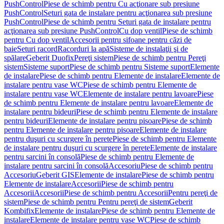
PushControl
Piese de schimb pentru Cu acţionare sub presiune
PushControl
Seturi gata de instalare pentru acţionarea sub presiune
PushControl
Piese de schimb pentru Seturi gata de instalare pentru
acţionarea sub presiune PushControl
Cu dop ventil
Piese de schimb
pentru Cu dop ventil
Accesorii pentru sifoane pentru căzi de
baie
Seturi racord
Racorduri la apă
Sisteme de instalaţii şi de
spălare
Geberit Duofix
Pereţi sistem
Piese de schimb pentru Pereţi
sistem
Sisteme suport
Piese de schimb pentru Sisteme suport
Elemente
de instalare
Piese de schimb pentru Elemente de instalare
Elemente de
instalare pentru vase WC
Piese de schimb pentru Elemente de
instalare pentru vase WC
Elemente de instalare pentru lavoare
Piese
de schimb pentru Elemente de instalare pentru lavoare
Elemente de
instalare pentru bideuri
Piese de schimb pentru Elemente de instalare
pentru bideuri
Elemente de instalare pentru pisoare
Piese de schimb
pentru Elemente de instalare pentru pisoare
Elemente de instalare
pentru duşuri cu scurgere în perete
Piese de schimb pentru Elemente
de instalare pentru duşuri cu scurgere în perete
Elemente de instalare
pentru sarcini în consolă
Piese de schimb pentru Elemente de
instalare pentru sarcini în consolă
Accesoriu
Piese de schimb pentru
Accesoriu
Geberit GIS
Elemente de instalare
Piese de schimb pentru
Elemente de instalare
Accesorii
Piese de schimb pentru
Accesorii
Accesorii
Piese de schimb pentru Accesorii
Pentru pereţi de
sistem
Piese de schimb pentru Pentru pereţi de sistem
Geberit
Kombifix
Elemente de instalare
Piese de schimb pentru Elemente de
instalare
Elemente de instalare pentru vase WC
Piese de schimb