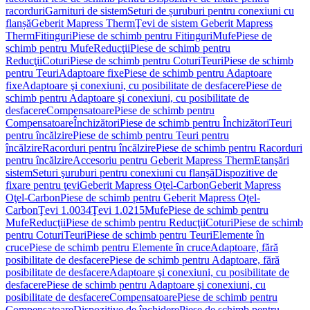
racorduri
Garnituri de sistem
Seturi de șuruburi pentru conexiuni cu
flanșă
Geberit Mapress Therm
Ţevi de sistem Geberit Mapress
Therm
Fitinguri
Piese de schimb pentru Fitinguri
Mufe
Piese de
schimb pentru Mufe
Reducţii
Piese de schimb pentru
Reducţii
Coturi
Piese de schimb pentru Coturi
Teuri
Piese de schimb
pentru Teuri
Adaptoare fixe
Piese de schimb pentru Adaptoare
fixe
Adaptoare şi conexiuni, cu posibilitate de desfacere
Piese de
schimb pentru Adaptoare şi conexiuni, cu posibilitate de
desfacere
Compensatoare
Piese de schimb pentru
Compensatoare
Închizători
Piese de schimb pentru Închizători
Teuri
pentru încălzire
Piese de schimb pentru Teuri pentru
încălzire
Racorduri pentru încălzire
Piese de schimb pentru Racorduri
pentru încălzire
Accesoriu pentru Geberit Mapress Therm
Etanşări
sistem
Seturi şuruburi pentru conexiuni cu flanşă
Dispozitive de
fixare pentru ţevi
Geberit Mapress Oţel-Carbon
Geberit Mapress
Oţel-Carbon
Piese de schimb pentru Geberit Mapress Oţel-
Carbon
Ţevi 1.0034
Ţevi 1.0215
Mufe
Piese de schimb pentru
Mufe
Reducţii
Piese de schimb pentru Reducţii
Coturi
Piese de schimb
pentru Coturi
Teuri
Piese de schimb pentru Teuri
Elemente în
cruce
Piese de schimb pentru Elemente în cruce
Adaptoare, fără
posibilitate de desfacere
Piese de schimb pentru Adaptoare, fără
posibilitate de desfacere
Adaptoare şi conexiuni, cu posibilitate de
desfacere
Piese de schimb pentru Adaptoare şi conexiuni, cu
posibilitate de desfacere
Compensatoare
Piese de schimb pentru
Compensatoare
Dispozitive de închidere
Piese de schimb pentru