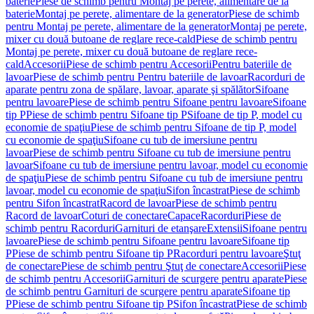
baterie
Piese de schimb pentru Montaj pe perete, alimentare de la
baterie
Montaj pe perete, alimentare de la generator
Piese de schimb
pentru Montaj pe perete, alimentare de la generator
Montaj pe perete,
mixer cu două butoane de reglare rece-cald
Piese de schimb pentru
Montaj pe perete, mixer cu două butoane de reglare rece-
cald
Accesorii
Piese de schimb pentru Accesorii
Pentru bateriile de
lavoar
Piese de schimb pentru Pentru bateriile de lavoar
Racorduri de
aparate pentru zona de spălare, lavoar, aparate şi spălător
Sifoane
pentru lavoare
Piese de schimb pentru Sifoane pentru lavoare
Sifoane
tip P
Piese de schimb pentru Sifoane tip P
Sifoane de tip P, model cu
economie de spaţiu
Piese de schimb pentru Sifoane de tip P, model
cu economie de spaţiu
Sifoane cu tub de imersiune pentru
lavoar
Piese de schimb pentru Sifoane cu tub de imersiune pentru
lavoar
Sifoane cu tub de imersiune pentru lavoar, model cu economie
de spaţiu
Piese de schimb pentru Sifoane cu tub de imersiune pentru
lavoar, model cu economie de spaţiu
Sifon încastrat
Piese de schimb
pentru Sifon încastrat
Racord de lavoar
Piese de schimb pentru
Racord de lavoar
Coturi de conectare
Capace
Racorduri
Piese de
schimb pentru Racorduri
Garnituri de etanşare
Extensii
Sifoane pentru
lavoare
Piese de schimb pentru Sifoane pentru lavoare
Sifoane tip
P
Piese de schimb pentru Sifoane tip P
Racorduri pentru lavoare
Ştuţ
de conectare
Piese de schimb pentru Ştuţ de conectare
Accesorii
Piese
de schimb pentru Accesorii
Garnituri de scurgere pentru aparate
Piese
de schimb pentru Garnituri de scurgere pentru aparate
Sifoane tip
P
Piese de schimb pentru Sifoane tip P
Sifon încastrat
Piese de schimb