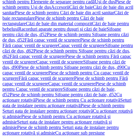
schimb pentru Elemente de separare pentru cadă
Uşi de duş
Piese de
schimb pentru Uşi de duş
Accesorii
Căzi de baie
Căzi de baie din acril
sanitar
Piese de schimb pentru Căzi de baie din acril sanitar
Căzi de
baie rectangulare
Piese de schimb pentru Căzi de baie
rectangulare
Căzi de baie din material compozit
Căzi de baie pentru
bebeluşi
Racorduri aparate pentru duşuri şi căzi de baie
Sifoane
pentru căzi de duş, d52
Piese de schimb pentru Sifoane pentru căzi
de duş, d52
Fără capac ventil de scurgere
Piese de schimb pentru
Fără capac ventil de scurgere
Capac ventil de scurgere
Sifoane pentru
căzi de duş, d62
Piese de schimb pentru Sifoane pentru căzi de duş,
d62
Fără capac ventil de scurgere
Piese de schimb pentru Fără capac
ventil de scurgere
Capac ventil de scurgere
Sifoane pentru căzi de
duş, d90
Piese de schimb pentru Sifoane pentru căzi de duş, d90
Cu
capac ventil de scurgere
Piese de schimb pentru Cu capac ventil de
scurgere
Fără capac ventil de scurgere
Piese de schimb pentru Fără
capac ventil de scurgere
Capac ventil de scurgere
Piese de schimb
pentru Capac ventil de scurgere
Sifoane pentru căzi de baie,
d52
Piese de schimb pentru Sifoane pentru căzi de baie, d52
Cu
acţionare rotativă
Piese de schimb pentru Cu acţionare rotativă
Seturi
gata de instalare pentru acţionare rotativă
Piese de schimb pentru
Seturi gata de instalare pentru acţionare rotativă
Cu acţionare rotativă
şi admisie
Piese de schimb pentru Cu acţionare rotativă şi
admisie
Seturi gata de instalare pentru acţionare rotativă şi
admisie
Piese de schimb pentru Seturi gata de instalare pentru
acţionare rotativă şi admisie
Cu acţionare sub presiune