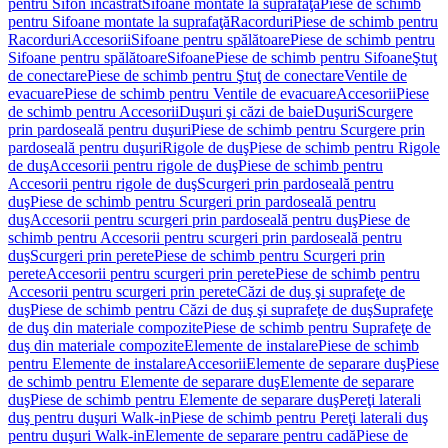
pentru Sifon încastrat
Sifoane montate la suprafaţă
Piese de schimb
pentru Sifoane montate la suprafaţă
Racorduri
Piese de schimb pentru
Racorduri
Accesorii
Sifoane pentru spălătoare
Piese de schimb pentru
Sifoane pentru spălătoare
Sifoane
Piese de schimb pentru Sifoane
Ştuţ
de conectare
Piese de schimb pentru Ştuţ de conectare
Ventile de
evacuare
Piese de schimb pentru Ventile de evacuare
Accesorii
Piese
de schimb pentru Accesorii
Duşuri şi căzi de baie
Duşuri
Scurgere
prin pardoseală pentru duşuri
Piese de schimb pentru Scurgere prin
pardoseală pentru duşuri
Rigole de duş
Piese de schimb pentru Rigole
de duş
Accesorii pentru rigole de duş
Piese de schimb pentru
Accesorii pentru rigole de duş
Scurgeri prin pardoseală pentru
duş
Piese de schimb pentru Scurgeri prin pardoseală pentru
duş
Accesorii pentru scurgeri prin pardoseală pentru duş
Piese de
schimb pentru Accesorii pentru scurgeri prin pardoseală pentru
duş
Scurgeri prin perete
Piese de schimb pentru Scurgeri prin
perete
Accesorii pentru scurgeri prin perete
Piese de schimb pentru
Accesorii pentru scurgeri prin perete
Căzi de duş şi suprafeţe de
duş
Piese de schimb pentru Căzi de duş şi suprafeţe de duş
Suprafeţe
de duş din materiale compozite
Piese de schimb pentru Suprafeţe de
duş din materiale compozite
Elemente de instalare
Piese de schimb
pentru Elemente de instalare
Accesorii
Elemente de separare duş
Piese
de schimb pentru Elemente de separare duş
Elemente de separare
duş
Piese de schimb pentru Elemente de separare duş
Pereţi laterali
duş pentru duşuri Walk-in
Piese de schimb pentru Pereţi laterali duş
pentru duşuri Walk-in
Elemente de separare pentru cadă
Piese de