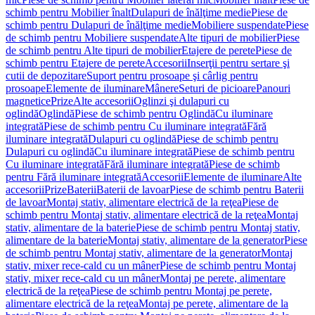
schimb pentru Mobilier înalt
Dulapuri de înălţime medie
Piese de
schimb pentru Dulapuri de înălţime medie
Mobiliere suspendate
Piese
de schimb pentru Mobiliere suspendate
Alte tipuri de mobilier
Piese
de schimb pentru Alte tipuri de mobilier
Etajere de perete
Piese de
schimb pentru Etajere de perete
Accesorii
Inserţii pentru sertare şi
cutii de depozitare
Suport pentru prosoape şi cârlig pentru
prosoape
Elemente de iluminare
Mânere
Seturi de picioare
Panouri
magnetice
Prize
Alte accesorii
Oglinzi şi dulapuri cu
oglindă
Oglindă
Piese de schimb pentru Oglindă
Cu iluminare
integrată
Piese de schimb pentru Cu iluminare integrată
Fără
iluminare integrată
Dulapuri cu oglindă
Piese de schimb pentru
Dulapuri cu oglindă
Cu iluminare integrată
Piese de schimb pentru
Cu iluminare integrată
Fără iluminare integrată
Piese de schimb
pentru Fără iluminare integrată
Accesorii
Elemente de iluminare
Alte
accesorii
Prize
Baterii
Baterii de lavoar
Piese de schimb pentru Baterii
de lavoar
Montaj stativ, alimentare electrică de la reţea
Piese de
schimb pentru Montaj stativ, alimentare electrică de la reţea
Montaj
stativ, alimentare de la baterie
Piese de schimb pentru Montaj stativ,
alimentare de la baterie
Montaj stativ, alimentare de la generator
Piese
de schimb pentru Montaj stativ, alimentare de la generator
Montaj
stativ, mixer rece-cald cu un mâner
Piese de schimb pentru Montaj
stativ, mixer rece-cald cu un mâner
Montaj pe perete, alimentare
electrică de la reţea
Piese de schimb pentru Montaj pe perete,
alimentare electrică de la reţea
Montaj pe perete, alimentare de la