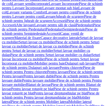
de colţ
Lavoare semiîncorporate
Lavoare încorporate
Piese de schimb
pentru Lavoare încorporate
Lavoare montat sub blat
Lavoare de
colţ
Lavoare varianta Comfort
Lavoare pentru copii
Piese de schimb
pentru Lavoare pentru copii
Lavoare
Jgheab de scurgere
Piese de
schimb pentru Jgheab de scurgere
Accesorii
Piese de schimb pentru
Accesorii
Alte lavoare
Lavoare pentru săli de clasă
Piedestaluri
Piese
de schimb pentru Piedestaluri
Piedestaluri
Semipiedestale
Piese de
schimb pentru Semipiedestale
Accesorii
Capac ventil de
scurgere
Material de fixare
Capace decorative laterale
Seturi de lavoar
cu mobilier
Seturi lavoar cu mobilier
Piese de schimb pentru Seturi
lavoar cu mobilier
Seturi de lavoar cu mobilier
Piese de schimb
pentru Seturi de lavoar cu mobilier
Seturi lavoar mobilier cu
dulap
Piese de schimb pentru Seturi lavoar mobilier cu dulap
Seturi
lavoar încorporat cu mobilier
Piese de schimb pentru Seturi lavoar
încorporat cu mobilier
Mobilier pentru baie
Dulapuri sub lavoare
Piese
de schimb pentru Dulapuri sub lavoare
Pentru chiuvete
Piese de
schimb pentru Pentru chiuvete
Pentru lavoare
Piese de schimb pentru
Pentru lavoare
Pentru lavoare duble
Piese de schimb pentru Pentru
lavoare duble
Pentru lavoare mobilier
Piese de schimb pentru Pentru
lavoare mobilier
Blaturi de lavoar
Piese de schimb pentru Blaturi de
lavoar
Pentru lavoar rotunjit pe blat
Piese de schimb pentru Pentru
lavoar rotunjit pe blat
Pentru lavoar dreptunghiular pe blat
Piese de
schimb pentru Pentru lavoar dreptunghiular pe blat
Mobilier
lateral
Piese de schimb pentru Mobilier lateral
Mobilier lateral
mic
Piese de schimb pentru Mobilier lateral mic
Mobilier înalt
Piese de