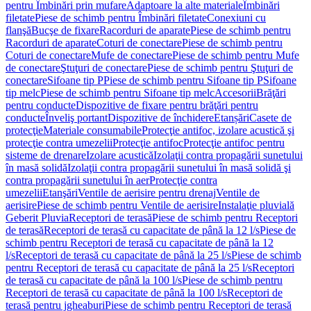
pentru Îmbinări prin mufare
Adaptoare la alte materiale
Îmbinări
filetate
Piese de schimb pentru Îmbinări filetate
Conexiuni cu
flanşă
Bucşe de fixare
Racorduri de aparate
Piese de schimb pentru
Racorduri de aparate
Coturi de conectare
Piese de schimb pentru
Coturi de conectare
Mufe de conectare
Piese de schimb pentru Mufe
de conectare
Ştuţuri de conectare
Piese de schimb pentru Ştuţuri de
conectare
Sifoane tip P
Piese de schimb pentru Sifoane tip P
Sifoane
tip melc
Piese de schimb pentru Sifoane tip melc
Accesorii
Brăţări
pentru conducte
Dispozitive de fixare pentru brăţări pentru
conducte
Înveliş portant
Dispozitive de închidere
Etanșări
Casete de
protecţie
Materiale consumabile
Protecţie antifoc, izolare acustică şi
protecţie contra umezelii
Protecţie antifoc
Protecţie antifoc pentru
sisteme de drenare
Izolare acustică
Izolaţii contra propagării sunetului
în masă solidă
Izolaţii contra propagării sunetului în masă solidă şi
contra propagării sunetului în aer
Protecţie contra
umezelii
Etanşări
Ventile de aerisire pentru drenaj
Ventile de
aerisire
Piese de schimb pentru Ventile de aerisire
Instalaţie pluvială
Geberit Pluvia
Receptori de terasă
Piese de schimb pentru Receptori
de terasă
Receptori de terasă cu capacitate de până la 12 l/s
Piese de
schimb pentru Receptori de terasă cu capacitate de până la 12
l/s
Receptori de terasă cu capacitate de până la 25 l/s
Piese de schimb
pentru Receptori de terasă cu capacitate de până la 25 l/s
Receptori
de terasă cu capacitate de până la 100 l/s
Piese de schimb pentru
Receptori de terasă cu capacitate de până la 100 l/s
Receptori de
terasă pentru jgheaburi
Piese de schimb pentru Receptori de terasă