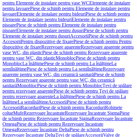
pentru Elemente de instalare pentru vase WC
Elemente de instalare
pentru lavoare
Piese de schimb pentru Elemente de instalare pentru
lavoare
Elemente de instalare pentru bideuri
Piese de schimb pentru
Elemente de instalare pentru bideuri
Elemente de instalare pentru
pisoare
Piese de schimb pentru Elemente de instalare pentru
pisoare
Elemente de instalare pentru duşuri
Piese de schimb pentru
Elemente de instalare pentru duşuri
Accesorii
Piese de schimb pentru
Accesorii
Pentru dispozitive de fixare
Piese de schimb pentru Pentru
dispozitive de fixare
Rezervoare aparente
Rezervoare aparente pentru
vase WC, din plastic
Piese de schimb pentru Rezervoare aparente
pentru vase WC, din plastic
Monobloc
Piese de schimb pentru
Monobloc
La înălțime
Piese de schimb pentru La înălțime
La
semiînălțime
Piese de schimb pentru La semiînălțime
Rezervoare
aparente pentru vase WC, din ceramică sanitară
Piese de schimb
pentru Rezervoare aparente pentru vase WC, din ceramică
sanitară
Monobloc
Piese de schimb pentru Monobloc
Ţevi de spălare
pentru rezervoare aparente
Piese de schimb pentru Ţevi de spălare
pentru rezervoare aparente
La înălțime
Piese de schimb pentru La
înălțime
La semiînălțime
Accesorii
Piese de schimb pentru
Accesorii
Racorduri
Piese de schimb pentru Racorduri
Robinete
colţar
Mufe
Rezervoare încastrate
Rezervoare încastrate Sigma
Piese
de schimb pentru Rezervoare încastrate Sigma
Rezervoare încastrate
Omega
Piese de schimb pentru Rezervoare încastrate
Omega
Rezervoare încastrate Delta
Piese de schimb pentru
Rezervoare încastrate Delta
Ţevi de spălare
Accesorii
Valve de