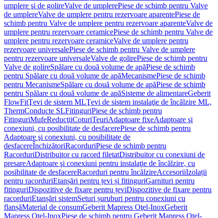
umplere şi de golire
Valve de umplere
Piese de schimb pentru Valve
de umplere
Valve de umplere pentru rezervoare aparente
Piese de
schimb pentru Valve de umplere pentru rezervoare aparente
Valve de
umplere pentru rezervoare ceramice
Piese de schimb pentru Valve de
umplere pentru rezervoare ceramice
Valve de umplere pentru
rezervoare universale
Piese de schimb pentru Valve de umplere
pentru rezervoare universale
Valve de golire
Piese de schimb pentru
Valve de golire
Spălare cu două volume de apă
Piese de schimb
pentru Spălare cu două volume de apă
Mecanisme
Piese de schimb
pentru Mecanisme
Spălare cu două volume de apă
Piese de schimb
pentru Spălare cu două volume de apă
Sisteme de alimentare
Geberit
FlowFit
Ţevi de sistem ML
Ţevi de sistem instalaţie de încălzire ML,
Therm
Conducte SL
Fitinguri
Piese de schimb pentru
Fitinguri
Mufe
Reducţii
Coturi
Teuri
Adaptoare fixe
Adaptoare şi
conexiuni, cu posibilitate de desfacere
Piese de schimb pentru
Adaptoare şi conexiuni, cu posibilitate de
desfacere
Închizători
Racorduri
Piese de schimb pentru
Racorduri
Distribuitor cu racord filetat
Distribuitor cu conexiuni de
presare
Adaptoare şi conexiuni pentru instalaţie de încălzire, cu
posibilitate de desfacere
Racorduri pentru încălzire
Accesorii
Izolații
pentru racorduri
Etanșări pentru țevi și fitinguri
Garnituri pentru
fitinguri
Dispozitive de fixare pentru țevi
Dispozitive de fixare pentru
racorduri
Etanșări sistem
Seturi șuruburi pentru conexiuni cu
flanșă
Material de consum
Geberit Mapress Oţel-Inox
Geberit
Mapress Oţel-Inox
Piese de schimb pentru Geberit Mapress Oţel-