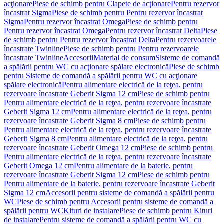
acţionare
Piese de schimb pentru Clapete de acţionare
Pentru rezervor
încastrat Sigma
Piese de schimb pentru Pentru rezervor încastrat
Sigma
Pentru rezervor încastrat Omega
Piese de schimb pentru
Pentru rezervor încastrat Omega
Pentru rezervor încastrat Delta
Piese
de schimb pentru Pentru rezervor încastrat Delta
Pentru rezervoarele
încastrate Twinline
Piese de schimb pentru Pentru rezervoarele
încastrate Twinline
Accesorii
Material de consum
Sisteme de comandă
a spălării pentru WC cu acţionare spălare electronică
Piese de schimb
pentru Sisteme de comandă a spălării pentru WC cu acţionare
spălare electronică
Pentru alimentare electrică de la reţea, pentru
rezervoare încastrate Geberit Sigma 12 cm
Piese de schimb pentru
Pentru alimentare electrică de la reţea, pentru rezervoare încastrate
Geberit Sigma 12 cm
Pentru alimentare electrică de la reţea, pentru
rezervoare încastrate Geberit Sigma 8 cm
Piese de schimb pentru
Pentru alimentare electrică de la reţea, pentru rezervoare încastrate
Geberit Sigma 8 cm
Pentru alimentare electrică de la reţea, pentru
rezervoare încastrate Geberit Omega 12 cm
Piese de schimb pentru
Pentru alimentare electrică de la reţea, pentru rezervoare încastrate
Geberit Omega 12 cm
Pentru alimentare de la baterie, pentru
rezervoare încastrate Geberit Sigma 12 cm
Piese de schimb pentru
Pentru alimentare de la baterie, pentru rezervoare încastrate Geberit
Sigma 12 cm
Accesorii pentru sisteme de comandă a spălării pentru
WC
Piese de schimb pentru Accesorii pentru sisteme de comandă a
spălării pentru WC
Kituri de instalare
Piese de schimb pentru Kituri
de instalare
Pentru sisteme de comandă a spălării pentru WC cu