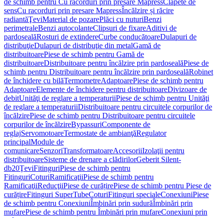
de schimb pentru Cu racorduri prin presare Mapress
Clapete de
sens
Cu racorduri prin presare Mapress
Încălzire și răcire
radiantă
Ţevi
Material de pozare
Plăci cu nuturi
Benzi
perimetrale
Benzi autocolante
Clipsuri de fixare
Aditivi de
pardoseală
Rosturi de extindere
Curbe conducătoare
Dulapuri de
distribuţie
Dulapuri de distribuţie din metal
Gamă de
distribuitoare
Piese de schimb pentru Gamă de
distribuitoare
Distribuitoare pentru încălzire prin pardoseală
Piese de
schimb pentru Distribuitoare pentru încălzire prin pardoseală
Robinet
de închidere cu bilă
Termometre
Adaptoare
Piese de schimb pentru
Adaptoare
Elemente de închidere pentru distribuitoare
Divizoare de
debit
Unităţi de reglare a temperaturii
Piese de schimb pentru Unităţi
de reglare a temperaturii
Distribuitoare pentru circuitele corpurilor de
încălzire
Piese de schimb pentru Distribuitoare pentru circuitele
corpurilor de încălzire
Bypassuri
Componente de
reglaj
Servomotoare
Termostate de ambianţă
Regulator
principal
Module de
comunicare
Senzori
Transformatoare
Accesorii
Izolaţii pentru
distribuitoare
Sisteme de drenare a clădirilor
Geberit Silent-
db20
Ţevi
Fitinguri
Piese de schimb pentru
Fitinguri
Coturi
Ramificaţii
Piese de schimb pentru
Ramificaţii
Reducţii
Piese de curățire
Piese de schimb pentru Piese de
curățire
Fitinguri SuperTube
Coturi
Fitinguri speciale
Conexiuni
Piese
de schimb pentru Conexiuni
Îmbinări prin sudură
Îmbinări prin
mufare
Piese de schimb pentru Îmbinări prin mufare
Conexiuni prin