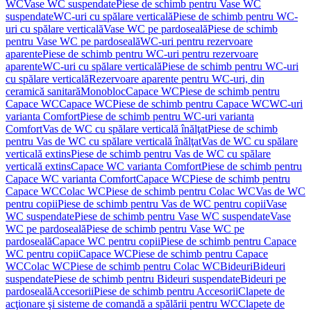
WC
Vase WC suspendate
Piese de schimb pentru Vase WC
suspendate
WC-uri cu spălare verticală
Piese de schimb pentru WC-
uri cu spălare verticală
Vase WC pe pardoseală
Piese de schimb
pentru Vase WC pe pardoseală
WC-uri pentru rezervoare
aparente
Piese de schimb pentru WC-uri pentru rezervoare
aparente
WC-uri cu spălare verticală
Piese de schimb pentru WC-uri
cu spălare verticală
Rezervoare aparente pentru WC-uri, din
ceramică sanitară
Monobloc
Capace WC
Piese de schimb pentru
Capace WC
Capace WC
Piese de schimb pentru Capace WC
WC-uri
varianta Comfort
Piese de schimb pentru WC-uri varianta
Comfort
Vas de WC cu spălare verticală înălţat
Piese de schimb
pentru Vas de WC cu spălare verticală înălţat
Vas de WC cu spălare
verticală extins
Piese de schimb pentru Vas de WC cu spălare
verticală extins
Capace WC varianta Comfort
Piese de schimb pentru
Capace WC varianta Comfort
Capace WC
Piese de schimb pentru
Capace WC
Colac WC
Piese de schimb pentru Colac WC
Vas de WC
pentru copii
Piese de schimb pentru Vas de WC pentru copii
Vase
WC suspendate
Piese de schimb pentru Vase WC suspendate
Vase
WC pe pardoseală
Piese de schimb pentru Vase WC pe
pardoseală
Capace WC pentru copii
Piese de schimb pentru Capace
WC pentru copii
Capace WC
Piese de schimb pentru Capace
WC
Colac WC
Piese de schimb pentru Colac WC
Bideuri
Bideuri
suspendate
Piese de schimb pentru Bideuri suspendate
Bideuri pe
pardoseală
Accesorii
Piese de schimb pentru Accesorii
Clapete de
acţionare şi sisteme de comandă a spălării pentru WC
Clapete de