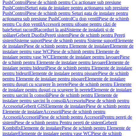
PushControl
Piese de schimb pentru Cu acţionare sub presiune
PushControl
Seturi gata de instalare pentru acţionarea sub presiune
PushControl
Piese de schimb pentru Seturi gata de instalare pentru
acţionarea sub presiune PushControl
Cu dop ventil
Piese de schimb
pentru Cu dop ventil
Accesorii pentru sifoane pentru căzi de
baie
Seturi racord
Racorduri la apă
Sisteme de instalaţii şi de
spălare
Geberit Duofix
Pereţi sistem
Piese de schimb pentru Pereţi
sistem
Sisteme suport
Piese de schimb pentru Sisteme suport
Elemente
de instalare
Piese de schimb pentru Elemente de instalare
Elemente de
instalare pentru vase WC
Piese de schimb pentru Elemente de
instalare pentru vase WC
Elemente de instalare pentru lavoare
Piese
de schimb pentru Elemente de instalare pentru lavoare
Elemente de
instalare pentru bideuri
Piese de schimb pentru Elemente de instalare
pentru bideuri
Elemente de instalare pentru pisoare
Piese de schimb
pentru Elemente de instalare pentru pisoare
Elemente de instalare
pentru duşuri cu scurgere în perete
Piese de schimb pentru Elemente
de instalare pentru duşuri cu scurgere în perete
Elemente de instalare
pentru sarcini în consolă
Piese de schimb pentru Elemente de
instalare pentru sarcini în consolă
Accesoriu
Piese de schimb pentru
Accesoriu
Geberit GIS
Elemente de instalare
Piese de schimb pentru
Elemente de instalare
Accesorii
Piese de schimb pentru
Accesorii
Accesorii
Piese de schimb pentru Accesorii
Pentru pereţi de
sistem
Piese de schimb pentru Pentru pereţi de sistem
Geberit
Kombifix
Elemente de instalare
Piese de schimb pentru Elemente de
instalare
Elemente de instalare pentru vase WC
Piese de schimb