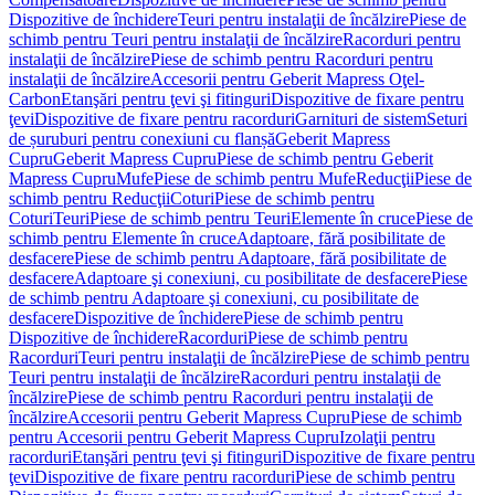
Dispozitive de închidere
Teuri pentru instalaţii de încălzire
Piese de
schimb pentru Teuri pentru instalaţii de încălzire
Racorduri pentru
instalaţii de încălzire
Piese de schimb pentru Racorduri pentru
instalaţii de încălzire
Accesorii pentru Geberit Mapress Oţel-
Carbon
Etanşări pentru ţevi şi fitinguri
Dispozitive de fixare pentru
ţevi
Dispozitive de fixare pentru racorduri
Garnituri de sistem
Seturi
de șuruburi pentru conexiuni cu flanșă
Geberit Mapress
Cupru
Geberit Mapress Cupru
Piese de schimb pentru Geberit
Mapress Cupru
Mufe
Piese de schimb pentru Mufe
Reducţii
Piese de
schimb pentru Reducţii
Coturi
Piese de schimb pentru
Coturi
Teuri
Piese de schimb pentru Teuri
Elemente în cruce
Piese de
schimb pentru Elemente în cruce
Adaptoare, fără posibilitate de
desfacere
Piese de schimb pentru Adaptoare, fără posibilitate de
desfacere
Adaptoare şi conexiuni, cu posibilitate de desfacere
Piese
de schimb pentru Adaptoare şi conexiuni, cu posibilitate de
desfacere
Dispozitive de închidere
Piese de schimb pentru
Dispozitive de închidere
Racorduri
Piese de schimb pentru
Racorduri
Teuri pentru instalaţii de încălzire
Piese de schimb pentru
Teuri pentru instalaţii de încălzire
Racorduri pentru instalaţii de
încălzire
Piese de schimb pentru Racorduri pentru instalaţii de
încălzire
Accesorii pentru Geberit Mapress Cupru
Piese de schimb
pentru Accesorii pentru Geberit Mapress Cupru
Izolaţii pentru
racorduri
Etanşări pentru ţevi şi fitinguri
Dispozitive de fixare pentru
ţevi
Dispozitive de fixare pentru racorduri
Piese de schimb pentru