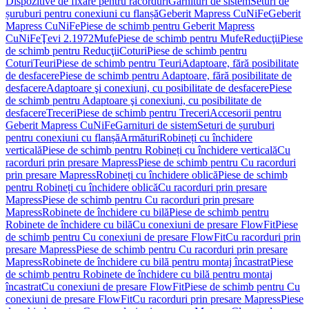
Dispozitive de fixare pentru racorduri
Garnituri de sistem
Seturi de
șuruburi pentru conexiuni cu flanșă
Geberit Mapress CuNiFe
Geberit
Mapress CuNiFe
Piese de schimb pentru Geberit Mapress
CuNiFe
Ţevi 2.1972
Mufe
Piese de schimb pentru Mufe
Reducţii
Piese
de schimb pentru Reducţii
Coturi
Piese de schimb pentru
Coturi
Teuri
Piese de schimb pentru Teuri
Adaptoare, fără posibilitate
de desfacere
Piese de schimb pentru Adaptoare, fără posibilitate de
desfacere
Adaptoare şi conexiuni, cu posibilitate de desfacere
Piese
de schimb pentru Adaptoare şi conexiuni, cu posibilitate de
desfacere
Treceri
Piese de schimb pentru Treceri
Accesorii pentru
Geberit Mapress CuNiFe
Garnituri de sistem
Seturi de șuruburi
pentru conexiuni cu flanșă
Armături
Robineți cu închidere
verticală
Piese de schimb pentru Robineți cu închidere verticală
Cu
racorduri prin presare Mapress
Piese de schimb pentru Cu racorduri
prin presare Mapress
Robineți cu închidere oblică
Piese de schimb
pentru Robineți cu închidere oblică
Cu racorduri prin presare
Mapress
Piese de schimb pentru Cu racorduri prin presare
Mapress
Robinete de închidere cu bilă
Piese de schimb pentru
Robinete de închidere cu bilă
Cu conexiuni de presare FlowFit
Piese
de schimb pentru Cu conexiuni de presare FlowFit
Cu racorduri prin
presare Mapress
Piese de schimb pentru Cu racorduri prin presare
Mapress
Robinete de închidere cu bilă pentru montaj încastrat
Piese
de schimb pentru Robinete de închidere cu bilă pentru montaj
încastrat
Cu conexiuni de presare FlowFit
Piese de schimb pentru Cu
conexiuni de presare FlowFit
Cu racorduri prin presare Mapress
Piese