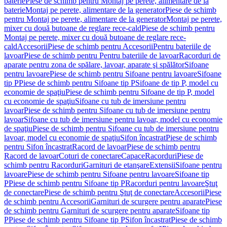
baterie
Piese de schimb pentru Montaj pe perete, alimentare de la
baterie
Montaj pe perete, alimentare de la generator
Piese de schimb
pentru Montaj pe perete, alimentare de la generator
Montaj pe perete,
mixer cu două butoane de reglare rece-cald
Piese de schimb pentru
Montaj pe perete, mixer cu două butoane de reglare rece-
cald
Accesorii
Piese de schimb pentru Accesorii
Pentru bateriile de
lavoar
Piese de schimb pentru Pentru bateriile de lavoar
Racorduri de
aparate pentru zona de spălare, lavoar, aparate şi spălător
Sifoane
pentru lavoare
Piese de schimb pentru Sifoane pentru lavoare
Sifoane
tip P
Piese de schimb pentru Sifoane tip P
Sifoane de tip P, model cu
economie de spaţiu
Piese de schimb pentru Sifoane de tip P, model
cu economie de spaţiu
Sifoane cu tub de imersiune pentru
lavoar
Piese de schimb pentru Sifoane cu tub de imersiune pentru
lavoar
Sifoane cu tub de imersiune pentru lavoar, model cu economie
de spaţiu
Piese de schimb pentru Sifoane cu tub de imersiune pentru
lavoar, model cu economie de spaţiu
Sifon încastrat
Piese de schimb
pentru Sifon încastrat
Racord de lavoar
Piese de schimb pentru
Racord de lavoar
Coturi de conectare
Capace
Racorduri
Piese de
schimb pentru Racorduri
Garnituri de etanşare
Extensii
Sifoane pentru
lavoare
Piese de schimb pentru Sifoane pentru lavoare
Sifoane tip
P
Piese de schimb pentru Sifoane tip P
Racorduri pentru lavoare
Ştuţ
de conectare
Piese de schimb pentru Ştuţ de conectare
Accesorii
Piese
de schimb pentru Accesorii
Garnituri de scurgere pentru aparate
Piese
de schimb pentru Garnituri de scurgere pentru aparate
Sifoane tip
P
Piese de schimb pentru Sifoane tip P
Sifon încastrat
Piese de schimb