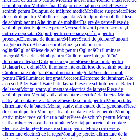
schimb pentru Mobilier înalt
Dulapuri de înălţime medie
Piese de
schimb pentru Dulapuri de înălţime medie
Mobiliere suspendate
Piese
de schimb pentru Mobiliere suspendate
Alte tipuri de mobilier
Piese
de schimb pentru Alte tipuri de mobilier
Etajere de perete
Piese de
schimb pentru Etajere de perete
Accesorii
Inserţii pentru sertare şi
cutii de depozitare
Suport pentru prosoape şi cârlig pentru
prosoape
Elemente de iluminare
Mânere
Seturi de picioare
Panouri
magnetice
Prize
Alte accesorii
Oglinzi şi dulapuri cu
oglindă
Oglindă
Piese de schimb pentru Oglindă
Cu iluminare
integrată
Piese de schimb pentru Cu iluminare integrată
Fără
iluminare integrată
Dulapuri cu oglindă
Piese de schimb pentru
Dulapuri cu oglindă
Cu iluminare integrată
Piese de schimb pentru
Cu iluminare integrată
Fără iluminare integrată
Piese de schimb
pentru Fără iluminare integrată
Accesorii
Elemente de iluminare
Alte
accesorii
Prize
Baterii
Baterii de lavoar
Piese de schimb pentru Baterii
de lavoar
Montaj stativ, alimentare electrică de la reţea
Piese de
schimb pentru Montaj stativ, alimentare electrică de la reţea
Montaj
stativ, alimentare de la baterie
Piese de schimb pentru Montaj stativ,
alimentare de la baterie
Montaj stativ, alimentare de la generator
Piese
de schimb pentru Montaj stativ, alimentare de la generator
Montaj
stativ, mixer rece-cald cu un mâner
Piese de schimb pentru Montaj
stativ, mixer rece-cald cu un mâner
Montaj pe perete, alimentare
electrică de la reţea
Piese de schimb pentru Montaj pe perete,
alimentare electrică de la reţea
Montaj pe perete, alimentare de la