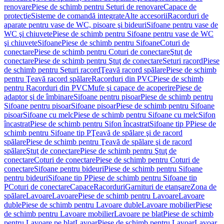
renovare
Piese de schimb pentru Seturi de renovare
Capace de
protecţie
Sisteme de comandă integrate
Alte accesorii
Racorduri de
aparate pentru vase de WC, pisoare şi bideuri
Sifoane pentru vase de
WC şi chiuvete
Piese de schimb pentru Sifoane pentru vase de WC
şi chiuvete
Sifoane
Piese de schimb pentru Sifoane
Coturi de
conectare
Piese de schimb pentru Coturi de conectare
Ştuţ de
conectare
Piese de schimb pentru Ştuţ de conectare
Seturi racord
Piese
de schimb pentru Seturi racord
Ţeavă racord spălare
Piese de schimb
pentru Ţeavă racord spălare
Racorduri din PVC
Piese de schimb
pentru Racorduri din PVC
Mufe şi capace de acoperire
Piese de
adaptor şi de îmbinare
Sifoane pentru pisoar
Piese de schimb pentru
Sifoane pentru pisoar
Sifoane pisoar
Piese de schimb pentru Sifoane
pisoar
Sifoane cu melc
Piese de schimb pentru Sifoane cu melc
Sifon
încastrat
Piese de schimb pentru Sifon încastrat
Sifoane tip P
Piese de
schimb pentru Sifoane tip P
Ţeavă de spălare şi de racord
spălare
Piese de schimb pentru Ţeavă de spălare şi de racord
spălare
Ştuţ de conectare
Piese de schimb pentru Ştuţ de
conectare
Coturi de conectare
Piese de schimb pentru Coturi de
conectare
Sifoane pentru bideuri
Piese de schimb pentru Sifoane
pentru bideuri
Sifoane tip P
Piese de schimb pentru Sifoane tip
P
Coturi de conectare
Capace
Racorduri
Garnituri de etanşare
Zona de
spălare
Lavoare
Lavoare
Piese de schimb pentru Lavoare
Lavoare
duble
Piese de schimb pentru Lavoare duble
Lavoare mobilier
Piese
de schimb pentru Lavoare mobilier
Lavoare pe blat
Piese de schimb
pentru Lavoare pe blat
Lavoar
Piese de schimb pentru Lavoar
Lavoar