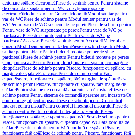
acţionare spălare electronică
Piese de schimb pentru Pentru sisteme
de comandă a spălării pentru WC cu acţionare spălare
electronică
Module sanitare Geberit Monolith
Modul sanitar pentru
vas de WC
Piese de schimb pentru Modul sanitar pentru vas de
WC
Pentru vase de WC suspendate pe perete
Piese de schimb pentru
Pentru vase de WC suspendate pe perete
Pentru vase de WC pe
pardoseală
Piese de schimb pentru Pentru vase de WC pe
pardoseală
Accesorii
Piese de schimb pentru Accesorii
Material de
consum
Modul sanitar pentru bideuri
Piese de schimb pentru Modul
sanitar pentru bideuri
Pentru bideuri montate pe perete şi pe
pardoseală
Piese de schimb pentru Pentru bideuri montate pe perete
şi pe pardoseală
Pisoare
Pisoare, funcţionare cu spălare, cu margine
de spălare
Piese de schimb pentru Pisoare, funcţionare cu spălare, cu
margine de spălare
Fără capac
Piese de schimb pentru Fără
capac
Pisoare, funcţionare cu spălare, fără margine de spălare
Piese
de schimb pentru Pisoare, funcţionare cu spălare, fără margine de
spălare
Pentru sisteme de comandă aparente sau încastrate
Piese de
schimb pentru Pentru sisteme de comandă aparente sau încastrate
Cu
control integrat pentru pisoar
Piese de schimb pentru Cu control
integrat pentru pisoar
Pentru controlul integrat al pisoarului
Piese de
schimb pentru Pentru controlul integrat al pisoarului
Pisoar,
funcţionare cu spălare, cu/pentru capac WC
Piese de schimb pentru
Pisoar, funcţionare cu spălare, cu/pentru capac WC
Fără bordură de
spălare
Piese de schimb pentru Fără bordură de spălare
Pisoare,
funcţionare fără apă
Piese de schimb pentru Pisoare, funcţionare fără