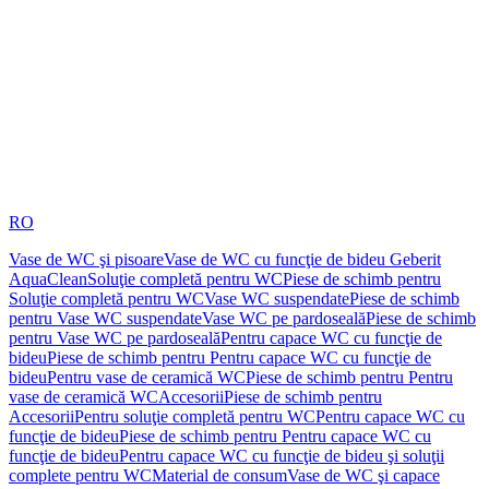
RO
Vase de WC şi pisoare
Vase de WC cu funcţie de bideu Geberit
AquaClean
Soluţie completă pentru WC
Piese de schimb pentru
Soluţie completă pentru WC
Vase WC suspendate
Piese de schimb
pentru Vase WC suspendate
Vase WC pe pardoseală
Piese de schimb
pentru Vase WC pe pardoseală
Pentru capace WC cu funcţie de
bideu
Piese de schimb pentru Pentru capace WC cu funcţie de
bideu
Pentru vase de ceramică WC
Piese de schimb pentru Pentru
vase de ceramică WC
Accesorii
Piese de schimb pentru
Accesorii
Pentru soluţie completă pentru WC
Pentru capace WC cu
funcţie de bideu
Piese de schimb pentru Pentru capace WC cu
funcţie de bideu
Pentru capace WC cu funcţie de bideu şi soluţii
complete pentru WC
Material de consum
Vase de WC şi capace