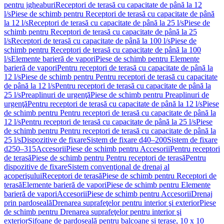
pentru jgheaburi
Receptori de terasă cu capacitate de până la 12
l/s
Piese de schimb pentru Receptori de terasă cu capacitate de până
la 12 l/s
Receptori de terasă cu capacitate de până la 25 l/s
Piese de
schimb pentru Receptori de terasă cu capacitate de până la 25
l/s
Receptori de terasă cu capacitate de până la 100 l/s
Piese de
schimb pentru Receptori de terasă cu capacitate de până la 100
l/s
Elemente barieră de vapori
Piese de schimb pentru Elemente
barieră de vapori
Pentru receptori de terasă cu capacitate de până la
12 l/s
Piese de schimb pentru Pentru receptori de terasă cu capacitate
de până la 12 l/s
Pentru receptori de terasă cu capacitate de până la
25 l/s
Preaplinuri de urgenţă
Piese de schimb pentru Preaplinuri de
urgenţă
Pentru receptori de terasă cu capacitate de până la 12 l/s
Piese
de schimb pentru Pentru receptori de terasă cu capacitate de până la
12 l/s
Pentru receptori de terasă cu capacitate de până la 25 l/s
Piese
de schimb pentru Pentru receptori de terasă cu capacitate de până la
25 l/s
Dispozitive de fixare
Sistem de fixare d40–200
Sistem de fixare
d250–315
Accesorii
Piese de schimb pentru Accesorii
Pentru receptori
de terasă
Piese de schimb pentru Pentru receptori de terasă
Pentru
dispozitive de fixare
Sistem convenţional de drenaj al
acoperişului
Receptori de terasă
Piese de schimb pentru Receptori de
terasă
Elemente barieră de vapori
Piese de schimb pentru Elemente
barieră de vapori
Accesorii
Piese de schimb pentru Accesorii
Drenaj
prin pardoseală
Drenarea suprafeţelor pentru interior şi exterior
Piese
de schimb pentru Drenarea suprafeţelor pentru interior şi
exterior
Sifoane de pardoseală pentru balcoane și terase, 10 x 10