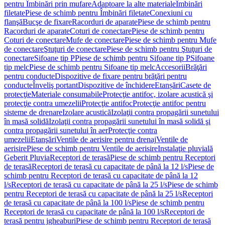
pentru Îmbinări prin mufare
Adaptoare la alte materiale
Îmbinări
filetate
Piese de schimb pentru Îmbinări filetate
Conexiuni cu
flanşă
Bucşe de fixare
Racorduri de aparate
Piese de schimb pentru
Racorduri de aparate
Coturi de conectare
Piese de schimb pentru
Coturi de conectare
Mufe de conectare
Piese de schimb pentru Mufe
de conectare
Ştuţuri de conectare
Piese de schimb pentru Ştuţuri de
conectare
Sifoane tip P
Piese de schimb pentru Sifoane tip P
Sifoane
tip melc
Piese de schimb pentru Sifoane tip melc
Accesorii
Brăţări
pentru conducte
Dispozitive de fixare pentru brăţări pentru
conducte
Înveliş portant
Dispozitive de închidere
Etanșări
Casete de
protecţie
Materiale consumabile
Protecţie antifoc, izolare acustică şi
protecţie contra umezelii
Protecţie antifoc
Protecţie antifoc pentru
sisteme de drenare
Izolare acustică
Izolaţii contra propagării sunetului
în masă solidă
Izolaţii contra propagării sunetului în masă solidă şi
contra propagării sunetului în aer
Protecţie contra
umezelii
Etanşări
Ventile de aerisire pentru drenaj
Ventile de
aerisire
Piese de schimb pentru Ventile de aerisire
Instalaţie pluvială
Geberit Pluvia
Receptori de terasă
Piese de schimb pentru Receptori
de terasă
Receptori de terasă cu capacitate de până la 12 l/s
Piese de
schimb pentru Receptori de terasă cu capacitate de până la 12
l/s
Receptori de terasă cu capacitate de până la 25 l/s
Piese de schimb
pentru Receptori de terasă cu capacitate de până la 25 l/s
Receptori
de terasă cu capacitate de până la 100 l/s
Piese de schimb pentru
Receptori de terasă cu capacitate de până la 100 l/s
Receptori de
terasă pentru jgheaburi
Piese de schimb pentru Receptori de terasă