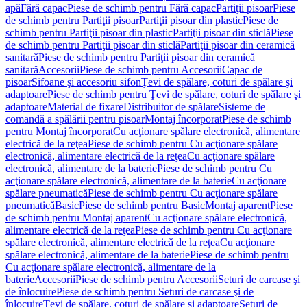
apă
Fără capac
Piese de schimb pentru Fără capac
Partiţii pisoar
Piese
de schimb pentru Partiţii pisoar
Partiţii pisoar din plastic
Piese de
schimb pentru Partiţii pisoar din plastic
Partiţii pisoar din sticlă
Piese
de schimb pentru Partiţii pisoar din sticlă
Partiţii pisoar din ceramică
sanitară
Piese de schimb pentru Partiţii pisoar din ceramică
sanitară
Accesorii
Piese de schimb pentru Accesorii
Capac de
pisoar
Sifoane şi accesoriu sifon
Ţevi de spălare, coturi de spălare şi
adaptoare
Piese de schimb pentru Ţevi de spălare, coturi de spălare şi
adaptoare
Material de fixare
Distribuitor de spălare
Sisteme de
comandă a spălării pentru pisoar
Montaj încorporat
Piese de schimb
pentru Montaj încorporat
Cu acţionare spălare electronică, alimentare
electrică de la reţea
Piese de schimb pentru Cu acţionare spălare
electronică, alimentare electrică de la reţea
Cu acţionare spălare
electronică, alimentare de la baterie
Piese de schimb pentru Cu
acţionare spălare electronică, alimentare de la baterie
Cu acţionare
spălare pneumatică
Piese de schimb pentru Cu acţionare spălare
pneumatică
Basic
Piese de schimb pentru Basic
Montaj aparent
Piese
de schimb pentru Montaj aparent
Cu acţionare spălare electronică,
alimentare electrică de la reţea
Piese de schimb pentru Cu acţionare
spălare electronică, alimentare electrică de la reţea
Cu acţionare
spălare electronică, alimentare de la baterie
Piese de schimb pentru
Cu acţionare spălare electronică, alimentare de la
baterie
Accesorii
Piese de schimb pentru Accesorii
Seturi de carcase şi
de înlocuire
Piese de schimb pentru Seturi de carcase şi de
înlocuire
Ţevi de spălare, coturi de spălare şi adaptoare
Seturi de