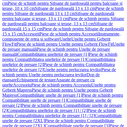
cm
Piese de schimb pentru Sifoane de pardoseală pentru balcoane și
terase, 10 x 10 cm
Sifoane de pardoseală 13 x 13 cm
Piese de schimb
pentru Sifoane de pardoseală 13 x 13 cm
Sifoane de pardoseală
pentru balcoane şi terase, 13 x 13 cm
Piese de schimb pentru Sifoane
de pardoseală pentru balcoane şi terase, 13 x 13 cm
Sifoane de
pardoseală 15 x 15 cm
Piese de schimb pentru Sifoane de pardoseală
15 x 15 cm
Accesorii
Piese de schimb pentru Accesorii
Instrumente,
componente de reţea şi software
Unelte
Unelte pentru Geberit
FlowFit
Piese de schimb pentru Unelte pentru Geberit FlowFit
Unelte
de presare manuală
Piese de schimb pentru Unelte de presare
manuală
Compatibilitatea uneltelor de presare [1]
Piese de schimb
pentru Compatibilitatea uneltelor de presare [1]
Compatibilitatea
uneltelor de presare [2]
Piese de schimb pentru Compatibilitatea
uneltelor de presare [2]
Unelte pentru prelucrarea ţevilor
Piese de
schimb pentru Unelte pentru prelucrarea ţevilor
Dop de
etanşare
Echipament de testare
Aparate de presare cu
unelte
Accesoriu
Piese de schimb pentru Accesoriu
Unelte pentru
Geberit Mapress
Piese de schimb pentru Unelte pentru Geberit
Mapress
Compatibilitate unelte de presare [1]
Piese de schimb pentru
Compatibilitate unelte de presare [1]
Compatibilitate unelte de
presare [2]
Piese de schimb pentru Compatibilitate unelte de presare
[2]
Compatibilitatea uneltelor de presare [1] / [2]
Piese de schimb
pentru Compatibilitatea uneltelor de presare [1] / [2]
Compatibilitate
unelte de presare [2XL]
Piese de schimb pentru Compatibilitate
unelte de presare [2XL]
Compatibilitate unelte de presare [3]
Piese de