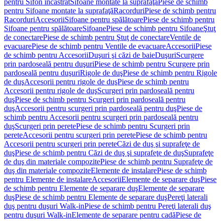
pentru Sifon încastrat
Sifoane montate la suprafaţă
Piese de schimb
pentru Sifoane montate la suprafaţă
Racorduri
Piese de schimb pentru
Racorduri
Accesorii
Sifoane pentru spălătoare
Piese de schimb pentru
Sifoane pentru spălătoare
Sifoane
Piese de schimb pentru Sifoane
Ştuţ
de conectare
Piese de schimb pentru Ştuţ de conectare
Ventile de
evacuare
Piese de schimb pentru Ventile de evacuare
Accesorii
Piese
de schimb pentru Accesorii
Duşuri şi căzi de baie
Duşuri
Scurgere
prin pardoseală pentru duşuri
Piese de schimb pentru Scurgere prin
pardoseală pentru duşuri
Rigole de duş
Piese de schimb pentru Rigole
de duş
Accesorii pentru rigole de duş
Piese de schimb pentru
Accesorii pentru rigole de duş
Scurgeri prin pardoseală pentru
duş
Piese de schimb pentru Scurgeri prin pardoseală pentru
duş
Accesorii pentru scurgeri prin pardoseală pentru duş
Piese de
schimb pentru Accesorii pentru scurgeri prin pardoseală pentru
duş
Scurgeri prin perete
Piese de schimb pentru Scurgeri prin
perete
Accesorii pentru scurgeri prin perete
Piese de schimb pentru
Accesorii pentru scurgeri prin perete
Căzi de duş şi suprafeţe de
duş
Piese de schimb pentru Căzi de duş şi suprafeţe de duş
Suprafeţe
de duş din materiale compozite
Piese de schimb pentru Suprafeţe de
duş din materiale compozite
Elemente de instalare
Piese de schimb
pentru Elemente de instalare
Accesorii
Elemente de separare duş
Piese
de schimb pentru Elemente de separare duş
Elemente de separare
duş
Piese de schimb pentru Elemente de separare duş
Pereţi laterali
duş pentru duşuri Walk-in
Piese de schimb pentru Pereţi laterali duş
pentru duşuri Walk-in
Elemente de separare pentru cadă
Piese de