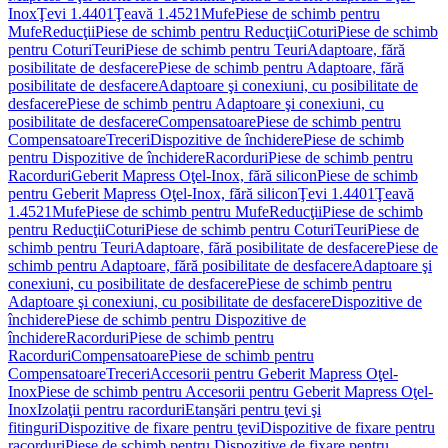
Inox
Ţevi 1.4401
Ţeavă 1.4521
Mufe
Piese de schimb pentru
Mufe
Reducţii
Piese de schimb pentru Reducţii
Coturi
Piese de schimb
pentru Coturi
Teuri
Piese de schimb pentru Teuri
Adaptoare, fără
posibilitate de desfacere
Piese de schimb pentru Adaptoare, fără
posibilitate de desfacere
Adaptoare şi conexiuni, cu posibilitate de
desfacere
Piese de schimb pentru Adaptoare şi conexiuni, cu
posibilitate de desfacere
Compensatoare
Piese de schimb pentru
Compensatoare
Treceri
Dispozitive de închidere
Piese de schimb
pentru Dispozitive de închidere
Racorduri
Piese de schimb pentru
Racorduri
Geberit Mapress Oţel-Inox, fără silicon
Piese de schimb
pentru Geberit Mapress Oţel-Inox, fără silicon
Ţevi 1.4401
Ţeavă
1.4521
Mufe
Piese de schimb pentru Mufe
Reducţii
Piese de schimb
pentru Reducţii
Coturi
Piese de schimb pentru Coturi
Teuri
Piese de
schimb pentru Teuri
Adaptoare, fără posibilitate de desfacere
Piese de
schimb pentru Adaptoare, fără posibilitate de desfacere
Adaptoare şi
conexiuni, cu posibilitate de desfacere
Piese de schimb pentru
Adaptoare şi conexiuni, cu posibilitate de desfacere
Dispozitive de
închidere
Piese de schimb pentru Dispozitive de
închidere
Racorduri
Piese de schimb pentru
Racorduri
Compensatoare
Piese de schimb pentru
Compensatoare
Treceri
Accesorii pentru Geberit Mapress Oţel-
Inox
Piese de schimb pentru Accesorii pentru Geberit Mapress Oţel-
Inox
Izolaţii pentru racorduri
Etanşări pentru ţevi şi
fitinguri
Dispozitive de fixare pentru ţevi
Dispozitive de fixare pentru
racorduri
Piese de schimb pentru Dispozitive de fixare pentru