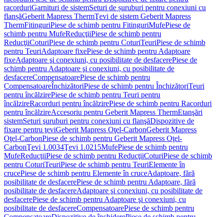
racorduri
Garnituri de sistem
Seturi de șuruburi pentru conexiuni cu
flanșă
Geberit Mapress Therm
Ţevi de sistem Geberit Mapress
Therm
Fitinguri
Piese de schimb pentru Fitinguri
Mufe
Piese de
schimb pentru Mufe
Reducţii
Piese de schimb pentru
Reducţii
Coturi
Piese de schimb pentru Coturi
Teuri
Piese de schimb
pentru Teuri
Adaptoare fixe
Piese de schimb pentru Adaptoare
fixe
Adaptoare şi conexiuni, cu posibilitate de desfacere
Piese de
schimb pentru Adaptoare şi conexiuni, cu posibilitate de
desfacere
Compensatoare
Piese de schimb pentru
Compensatoare
Închizători
Piese de schimb pentru Închizători
Teuri
pentru încălzire
Piese de schimb pentru Teuri pentru
încălzire
Racorduri pentru încălzire
Piese de schimb pentru Racorduri
pentru încălzire
Accesoriu pentru Geberit Mapress Therm
Etanşări
sistem
Seturi şuruburi pentru conexiuni cu flanşă
Dispozitive de
fixare pentru ţevi
Geberit Mapress Oţel-Carbon
Geberit Mapress
Oţel-Carbon
Piese de schimb pentru Geberit Mapress Oţel-
Carbon
Ţevi 1.0034
Ţevi 1.0215
Mufe
Piese de schimb pentru
Mufe
Reducţii
Piese de schimb pentru Reducţii
Coturi
Piese de schimb
pentru Coturi
Teuri
Piese de schimb pentru Teuri
Elemente în
cruce
Piese de schimb pentru Elemente în cruce
Adaptoare, fără
posibilitate de desfacere
Piese de schimb pentru Adaptoare, fără
posibilitate de desfacere
Adaptoare şi conexiuni, cu posibilitate de
desfacere
Piese de schimb pentru Adaptoare şi conexiuni, cu
posibilitate de desfacere
Compensatoare
Piese de schimb pentru
Compensatoare
Dispozitive de închidere
Piese de schimb pentru