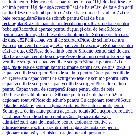
schimb pentru Elemente de separare pentru cadă
Uşi de duş
Piese de
schimb pentru Uşi de duş
Accesorii
Căzi de baie
Căzi de baie din acril
sanitar
Piese de schimb pentru Căzi de baie din acril sanitar
Căzi de
baie rectangulare
Piese de schimb pentru Căzi de baie
rectangulare
Căzi de baie din material compozit
Căzi de baie pentru
bebeluşi
Racorduri aparate pentru duşuri şi căzi de baie
Sifoane
pentru căzi de duş, d52
Piese de schimb pentru Sifoane pentru căzi
de duş, d52
Fără capac ventil de scurgere
Piese de schimb pentru
Fără capac ventil de scurgere
Capac ventil de scurgere
Sifoane pentru
căzi de duş, d62
Piese de schimb pentru Sifoane pentru căzi de duş,
d62
Fără capac ventil de scurgere
Piese de schimb pentru Fără capac
ventil de scurgere
Capac ventil de scurgere
Sifoane pentru căzi de
duş, d90
Piese de schimb pentru Sifoane pentru căzi de duş, d90
Cu
capac ventil de scurgere
Piese de schimb pentru Cu capac ventil de
scurgere
Fără capac ventil de scurgere
Piese de schimb pentru Fără
capac ventil de scurgere
Capac ventil de scurgere
Piese de schimb
pentru Capac ventil de scurgere
Sifoane pentru căzi de baie,
d52
Piese de schimb pentru Sifoane pentru căzi de baie, d52
Cu
acţionare rotativă
Piese de schimb pentru Cu acţionare rotativă
Seturi
gata de instalare pentru acţionare rotativă
Piese de schimb pentru
Seturi gata de instalare pentru acţionare rotativă
Cu acţionare rotativă
şi admisie
Piese de schimb pentru Cu acţionare rotativă şi
admisie
Seturi gata de instalare pentru acţionare rotativă şi
admisie
Piese de schimb pentru Seturi gata de instalare pentru
acţionare rotativă şi admisie
Cu acţionare sub presiune