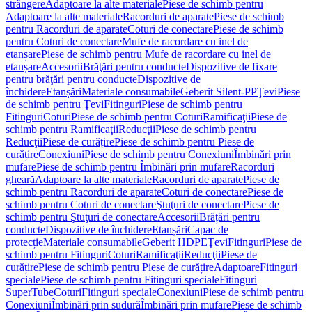
strângere
Adaptoare la alte materiale
Piese de schimb pentru
Adaptoare la alte materiale
Racorduri de aparate
Piese de schimb
pentru Racorduri de aparate
Coturi de conectare
Piese de schimb
pentru Coturi de conectare
Mufe de racordare cu inel de
etanșare
Piese de schimb pentru Mufe de racordare cu inel de
etanșare
Accesorii
Brăţări pentru conducte
Dispozitive de fixare
pentru brăţări pentru conducte
Dispozitive de
închidere
Etanșări
Materiale consumabile
Geberit Silent-PP
Ţevi
Piese
de schimb pentru Ţevi
Fitinguri
Piese de schimb pentru
Fitinguri
Coturi
Piese de schimb pentru Coturi
Ramificaţii
Piese de
schimb pentru Ramificaţii
Reducţii
Piese de schimb pentru
Reducţii
Piese de curățire
Piese de schimb pentru Piese de
curățire
Conexiuni
Piese de schimb pentru Conexiuni
Îmbinări prin
mufare
Piese de schimb pentru Îmbinări prin mufare
Racorduri
gheară
Adaptoare la alte materiale
Racorduri de aparate
Piese de
schimb pentru Racorduri de aparate
Coturi de conectare
Piese de
schimb pentru Coturi de conectare
Ştuţuri de conectare
Piese de
schimb pentru Ştuţuri de conectare
Accesorii
Brățări pentru
conducte
Dispozitive de închidere
Etanșări
Capac de
protecție
Materiale consumabile
Geberit HDPE
Ţevi
Fitinguri
Piese de
schimb pentru Fitinguri
Coturi
Ramificaţii
Reducţii
Piese de
curățire
Piese de schimb pentru Piese de curățire
Adaptoare
Fitinguri
speciale
Piese de schimb pentru Fitinguri speciale
Fitinguri
SuperTube
Coturi
Fitinguri speciale
Conexiuni
Piese de schimb pentru
Conexiuni
Îmbinări prin sudură
Îmbinări prin mufare
Piese de schimb