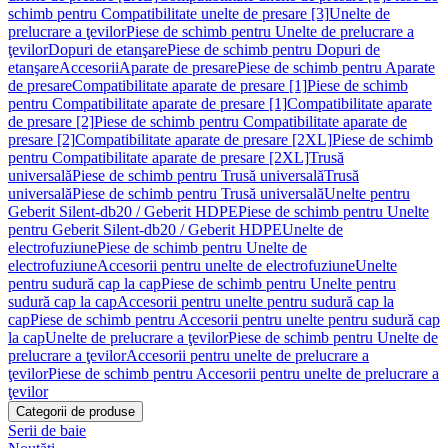
schimb pentru Compatibilitate unelte de presare [3]
Unelte de
prelucrare a ţevilor
Piese de schimb pentru Unelte de prelucrare a
ţevilor
Dopuri de etanşare
Piese de schimb pentru Dopuri de
etanşare
Accesorii
Aparate de presare
Piese de schimb pentru Aparate
de presare
Compatibilitate aparate de presare [1]
Piese de schimb
pentru Compatibilitate aparate de presare [1]
Compatibilitate aparate
de presare [2]
Piese de schimb pentru Compatibilitate aparate de
presare [2]
Compatibilitate aparate de presare [2XL]
Piese de schimb
pentru Compatibilitate aparate de presare [2XL]
Trusă
universală
Piese de schimb pentru Trusă universală
Trusă
universală
Piese de schimb pentru Trusă universală
Unelte pentru
Geberit Silent-db20 / Geberit HDPE
Piese de schimb pentru Unelte
pentru Geberit Silent-db20 / Geberit HDPE
Unelte de
electrofuziune
Piese de schimb pentru Unelte de
electrofuziune
Accesorii pentru unelte de electrofuziune
Unelte
pentru sudură cap la cap
Piese de schimb pentru Unelte pentru
sudură cap la cap
Accesorii pentru unelte pentru sudură cap la
cap
Piese de schimb pentru Accesorii pentru unelte pentru sudură cap
la cap
Unelte de prelucrare a ţevilor
Piese de schimb pentru Unelte de
prelucrare a ţevilor
Accesorii pentru unelte de prelucrare a
ţevilor
Piese de schimb pentru Accesorii pentru unelte de prelucrare a
ţevilor
Categorii de produse
Serii de baie