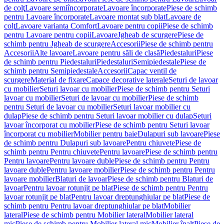
de colţ
Lavoare semiîncorporate
Lavoare încorporate
Piese de schimb
pentru Lavoare încorporate
Lavoare montat sub blat
Lavoare de
colţ
Lavoare varianta Comfort
Lavoare pentru copii
Piese de schimb
pentru Lavoare pentru copii
Lavoare
Jgheab de scurgere
Piese de
schimb pentru Jgheab de scurgere
Accesorii
Piese de schimb pentru
Accesorii
Alte lavoare
Lavoare pentru săli de clasă
Piedestaluri
Piese
de schimb pentru Piedestaluri
Piedestaluri
Semipiedestale
Piese de
schimb pentru Semipiedestale
Accesorii
Capac ventil de
scurgere
Material de fixare
Capace decorative laterale
Seturi de lavoar
cu mobilier
Seturi lavoar cu mobilier
Piese de schimb pentru Seturi
lavoar cu mobilier
Seturi de lavoar cu mobilier
Piese de schimb
pentru Seturi de lavoar cu mobilier
Seturi lavoar mobilier cu
dulap
Piese de schimb pentru Seturi lavoar mobilier cu dulap
Seturi
lavoar încorporat cu mobilier
Piese de schimb pentru Seturi lavoar
încorporat cu mobilier
Mobilier pentru baie
Dulapuri sub lavoare
Piese
de schimb pentru Dulapuri sub lavoare
Pentru chiuvete
Piese de
schimb pentru Pentru chiuvete
Pentru lavoare
Piese de schimb pentru
Pentru lavoare
Pentru lavoare duble
Piese de schimb pentru Pentru
lavoare duble
Pentru lavoare mobilier
Piese de schimb pentru Pentru
lavoare mobilier
Blaturi de lavoar
Piese de schimb pentru Blaturi de
lavoar
Pentru lavoar rotunjit pe blat
Piese de schimb pentru Pentru
lavoar rotunjit pe blat
Pentru lavoar dreptunghiular pe blat
Piese de
schimb pentru Pentru lavoar dreptunghiular pe blat
Mobilier
lateral
Piese de schimb pentru Mobilier lateral
Mobilier lateral
mic
Piese de schimb pentru Mobilier lateral mic
Mobilier înalt
Piese de