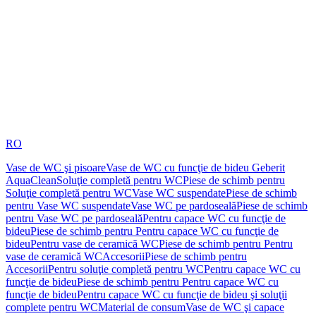
RO
Vase de WC şi pisoare
Vase de WC cu funcţie de bideu Geberit
AquaClean
Soluţie completă pentru WC
Piese de schimb pentru
Soluţie completă pentru WC
Vase WC suspendate
Piese de schimb
pentru Vase WC suspendate
Vase WC pe pardoseală
Piese de schimb
pentru Vase WC pe pardoseală
Pentru capace WC cu funcţie de
bideu
Piese de schimb pentru Pentru capace WC cu funcţie de
bideu
Pentru vase de ceramică WC
Piese de schimb pentru Pentru
vase de ceramică WC
Accesorii
Piese de schimb pentru
Accesorii
Pentru soluţie completă pentru WC
Pentru capace WC cu
funcţie de bideu
Piese de schimb pentru Pentru capace WC cu
funcţie de bideu
Pentru capace WC cu funcţie de bideu şi soluţii
complete pentru WC
Material de consum
Vase de WC şi capace