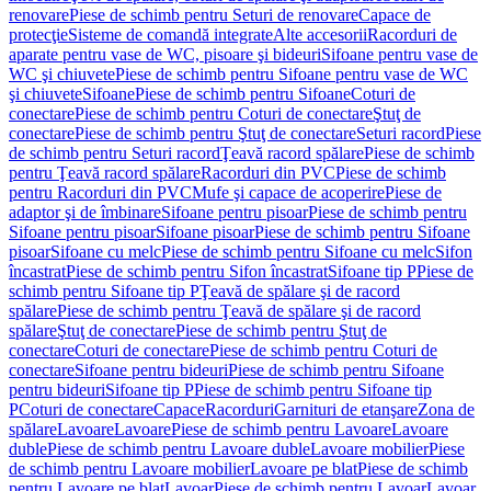
renovare
Piese de schimb pentru Seturi de renovare
Capace de
protecţie
Sisteme de comandă integrate
Alte accesorii
Racorduri de
aparate pentru vase de WC, pisoare şi bideuri
Sifoane pentru vase de
WC şi chiuvete
Piese de schimb pentru Sifoane pentru vase de WC
şi chiuvete
Sifoane
Piese de schimb pentru Sifoane
Coturi de
conectare
Piese de schimb pentru Coturi de conectare
Ştuţ de
conectare
Piese de schimb pentru Ştuţ de conectare
Seturi racord
Piese
de schimb pentru Seturi racord
Ţeavă racord spălare
Piese de schimb
pentru Ţeavă racord spălare
Racorduri din PVC
Piese de schimb
pentru Racorduri din PVC
Mufe şi capace de acoperire
Piese de
adaptor şi de îmbinare
Sifoane pentru pisoar
Piese de schimb pentru
Sifoane pentru pisoar
Sifoane pisoar
Piese de schimb pentru Sifoane
pisoar
Sifoane cu melc
Piese de schimb pentru Sifoane cu melc
Sifon
încastrat
Piese de schimb pentru Sifon încastrat
Sifoane tip P
Piese de
schimb pentru Sifoane tip P
Ţeavă de spălare şi de racord
spălare
Piese de schimb pentru Ţeavă de spălare şi de racord
spălare
Ştuţ de conectare
Piese de schimb pentru Ştuţ de
conectare
Coturi de conectare
Piese de schimb pentru Coturi de
conectare
Sifoane pentru bideuri
Piese de schimb pentru Sifoane
pentru bideuri
Sifoane tip P
Piese de schimb pentru Sifoane tip
P
Coturi de conectare
Capace
Racorduri
Garnituri de etanşare
Zona de
spălare
Lavoare
Lavoare
Piese de schimb pentru Lavoare
Lavoare
duble
Piese de schimb pentru Lavoare duble
Lavoare mobilier
Piese
de schimb pentru Lavoare mobilier
Lavoare pe blat
Piese de schimb
pentru Lavoare pe blat
Lavoar
Piese de schimb pentru Lavoar
Lavoar