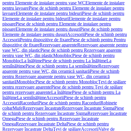
pentru Elemente de instalare pentru vase WC
Elemente de instalare
pentru lavoare
Piese de schimb pentru Elemente de instalare pentru
lavoare
Elemente de instalare pentru bideuri
Piese de schimb pentru
Elemente de instalare pentru bideuri
Elemente de instalare pentru
pisoare
Piese de schimb pentru Elemente de instalare pentru
pisoare
Elemente de instalare pentru duşuri
Piese de schimb pentru
Elemente de instalare pentru duşuri
Accesorii
Piese de schimb pentru
Accesorii
Pentru dispozitive de fixare
Piese de schimb pentru Pentru
dispozitive de fixare
Rezervoare aparente
Rezervoare aparente pentru
vase WC, din plastic
Piese de schimb pentru Rezervoare aparente
pentru vase WC, din plastic
Monobloc
Piese de schimb pentru
Monobloc
La înălțime
Piese de schimb pentru La înălțime
La
semiînălțime
Piese de schimb pentru La semiînălțime
Rezervoare
aparente pentru vase WC, din ceramică sanitară
Piese de schimb
pentru Rezervoare aparente pentru vase WC, din ceramică
sanitară
Monobloc
Piese de schimb pentru Monobloc
Ţevi de spălare
pentru rezervoare aparente
Piese de schimb pentru Ţevi de spălare
pentru rezervoare aparente
La înălțime
Piese de schimb pentru La
înălțime
La semiînălțime
Accesorii
Piese de schimb pentru
Accesorii
Racorduri
Piese de schimb pentru Racorduri
Robinete
colţar
Mufe
Rezervoare încastrate
Rezervoare încastrate Sigma
Piese
de schimb pentru Rezervoare încastrate Sigma
Rezervoare încastrate
Omega
Piese de schimb pentru Rezervoare încastrate
Omega
Rezervoare încastrate Delta
Piese de schimb pentru
Rezervoare încastrate Delta
Ţevi de spălare
Accesorii
Valve de