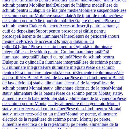
schimb pentru Mobilier înalt
Dulapuri de înălţime medie
Piese de
schimb pentru Dulapuri de înălţime medie
Mobiliere suspendate
Piese
de schimb pentru Mobiliere suspendate
Alte tipuri de mobilier
Piese
de schimb pentru Alte tipuri de mobilier
Etajere de perete
Piese de
schimb pentru Etajere de perete
Accesorii
Inserţii pentru sertare şi
cutii de depozitare
Suport pentru prosoape şi cârlig pentru
prosoape
Elemente de iluminare
Mânere
Seturi de picioare
Panouri
magnetice
Prize
Alte accesorii
Oglinzi şi dulapuri cu
oglindă
Oglindă
Piese de schimb pentru Oglindă
Cu iluminare
integrată
Piese de schimb pentru Cu iluminare integrată
Fără
iluminare integrată
Dulapuri cu oglindă
Piese de schimb pentru
Dulapuri cu oglindă
Cu iluminare integrată
Piese de schimb pentru
Cu iluminare integrată
Fără iluminare integrată
Piese de schimb
pentru Fără iluminare integrată
Accesorii
Elemente de iluminare
Alte
accesorii
Prize
Baterii
Baterii de lavoar
Piese de schimb pentru Baterii
de lavoar
Montaj stativ, alimentare electrică de la reţea
Piese de
schimb pentru Montaj stativ, alimentare electrică de la reţea
Montaj
stativ, alimentare de la baterie
Piese de schimb pentru Montaj stativ,
alimentare de la baterie
Montaj stativ, alimentare de la generator
Piese
de schimb pentru Montaj stativ, alimentare de la generator
Montaj
stativ, mixer rece-cald cu un mâner
Piese de schimb pentru Montaj
stativ, mixer rece-cald cu un mâner
Montaj pe perete, alimentare
electrică de la reţea
Piese de schimb pentru Montaj pe perete,
alimentare electrică de la reţea
Montaj pe perete, alimentare de la