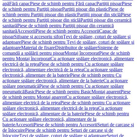
apă
Fără capac
Piese de schimb pentru Fără capac
Partiţii pisoar
Piese
de schimb pentru Partiţii pisoar
Partiţii pisoar din plastic
Piese de
schimb pentru Partiţii pisoar din plastic
Partiţii pisoar din sticlă
Piese
de schimb pentru Partiţii pisoar din sticlă
Partiţii pisoar din ceramică
sanitară
Piese de schimb pentru Partiţii pisoar din ceramică
sanitară
Accesorii
Piese de schimb pentru Accesorii
Capac de
pisoar
Sifoane şi accesoriu sifon
Ţevi de spălare, coturi de spălare şi
adaptoare
Piese de schimb pentru Ţevi de spălare, coturi de spălare şi
adaptoare
Material de fixare
Distribuitor de spălare
Sisteme de
comandă a spălării pentru pisoar
Montaj încorporat
Piese de schimb
pentru Montaj încorporat
Cu acţionare spălare electronică, alimentare
electrică de la reţea
Piese de schimb pentru Cu acţionare spălare
electronică, alimentare electrică de la reţea
Cu acţionare spălare
electronică, alimentare de la baterie
Piese de schimb pentru Cu
acţionare spălare electronică, alimentare de la baterie
Cu acţionare
spălare pneumatică
Piese de schimb pentru Cu acţionare spălare
pneumatică
Basic
Piese de schimb pentru Basic
Montaj aparent
Piese
de schimb pentru Montaj aparent
Cu acţionare spălare electronică,
alimentare electrică de la reţea
Piese de schimb pentru Cu acţionare
spălare electronică, alimentare electrică de la reţea
Cu acţionare
spălare electronică, alimentare de la baterie
Piese de schimb pentru
Cu acţionare spălare electronică, alimentare de la
baterie
Accesorii
Piese de schimb pentru Accesorii
Seturi de carcase şi
de înlocuire
Piese de schimb pentru Seturi de carcase şi de
înlocuire
Ţevi de spălare, coturi de spălare şi adaptoare
Seturi de