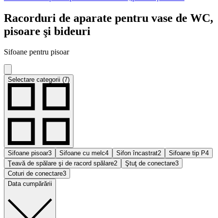
Racorduri de aparate pentru vase de WC,
pisoare şi bideuri
Sifoane pentru pisoar
Selectare categorii (7)
Sifoane pisoar
3
Sifoane cu melc
4
Sifon încastrat
2
Sifoane tip P
4
Ţeavă de spălare şi de racord spălare
2
Ştuţ de conectare
3
Coturi de conectare
3
Data cumpărării