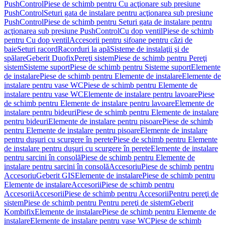
PushControl
Piese de schimb pentru Cu acţionare sub presiune
PushControl
Seturi gata de instalare pentru acţionarea sub presiune
PushControl
Piese de schimb pentru Seturi gata de instalare pentru
acţionarea sub presiune PushControl
Cu dop ventil
Piese de schimb
pentru Cu dop ventil
Accesorii pentru sifoane pentru căzi de
baie
Seturi racord
Racorduri la apă
Sisteme de instalaţii şi de
spălare
Geberit Duofix
Pereţi sistem
Piese de schimb pentru Pereţi
sistem
Sisteme suport
Piese de schimb pentru Sisteme suport
Elemente
de instalare
Piese de schimb pentru Elemente de instalare
Elemente de
instalare pentru vase WC
Piese de schimb pentru Elemente de
instalare pentru vase WC
Elemente de instalare pentru lavoare
Piese
de schimb pentru Elemente de instalare pentru lavoare
Elemente de
instalare pentru bideuri
Piese de schimb pentru Elemente de instalare
pentru bideuri
Elemente de instalare pentru pisoare
Piese de schimb
pentru Elemente de instalare pentru pisoare
Elemente de instalare
pentru duşuri cu scurgere în perete
Piese de schimb pentru Elemente
de instalare pentru duşuri cu scurgere în perete
Elemente de instalare
pentru sarcini în consolă
Piese de schimb pentru Elemente de
instalare pentru sarcini în consolă
Accesoriu
Piese de schimb pentru
Accesoriu
Geberit GIS
Elemente de instalare
Piese de schimb pentru
Elemente de instalare
Accesorii
Piese de schimb pentru
Accesorii
Accesorii
Piese de schimb pentru Accesorii
Pentru pereţi de
sistem
Piese de schimb pentru Pentru pereţi de sistem
Geberit
Kombifix
Elemente de instalare
Piese de schimb pentru Elemente de
instalare
Elemente de instalare pentru vase WC
Piese de schimb