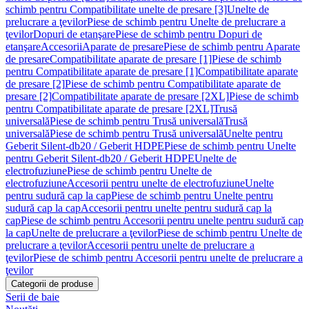
schimb pentru Compatibilitate unelte de presare [3]
Unelte de
prelucrare a ţevilor
Piese de schimb pentru Unelte de prelucrare a
ţevilor
Dopuri de etanşare
Piese de schimb pentru Dopuri de
etanşare
Accesorii
Aparate de presare
Piese de schimb pentru Aparate
de presare
Compatibilitate aparate de presare [1]
Piese de schimb
pentru Compatibilitate aparate de presare [1]
Compatibilitate aparate
de presare [2]
Piese de schimb pentru Compatibilitate aparate de
presare [2]
Compatibilitate aparate de presare [2XL]
Piese de schimb
pentru Compatibilitate aparate de presare [2XL]
Trusă
universală
Piese de schimb pentru Trusă universală
Trusă
universală
Piese de schimb pentru Trusă universală
Unelte pentru
Geberit Silent-db20 / Geberit HDPE
Piese de schimb pentru Unelte
pentru Geberit Silent-db20 / Geberit HDPE
Unelte de
electrofuziune
Piese de schimb pentru Unelte de
electrofuziune
Accesorii pentru unelte de electrofuziune
Unelte
pentru sudură cap la cap
Piese de schimb pentru Unelte pentru
sudură cap la cap
Accesorii pentru unelte pentru sudură cap la
cap
Piese de schimb pentru Accesorii pentru unelte pentru sudură cap
la cap
Unelte de prelucrare a ţevilor
Piese de schimb pentru Unelte de
prelucrare a ţevilor
Accesorii pentru unelte de prelucrare a
ţevilor
Piese de schimb pentru Accesorii pentru unelte de prelucrare a
ţevilor
Categorii de produse
Serii de baie