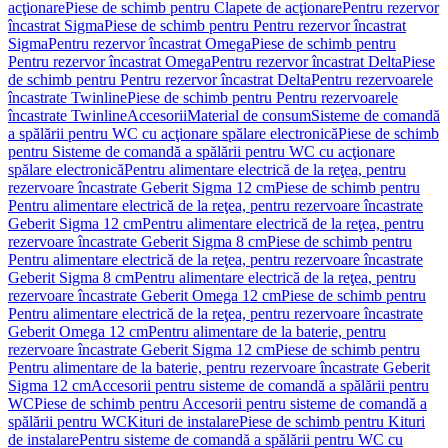
acţionare
Piese de schimb pentru Clapete de acţionare
Pentru rezervor
încastrat Sigma
Piese de schimb pentru Pentru rezervor încastrat
Sigma
Pentru rezervor încastrat Omega
Piese de schimb pentru
Pentru rezervor încastrat Omega
Pentru rezervor încastrat Delta
Piese
de schimb pentru Pentru rezervor încastrat Delta
Pentru rezervoarele
încastrate Twinline
Piese de schimb pentru Pentru rezervoarele
încastrate Twinline
Accesorii
Material de consum
Sisteme de comandă
a spălării pentru WC cu acţionare spălare electronică
Piese de schimb
pentru Sisteme de comandă a spălării pentru WC cu acţionare
spălare electronică
Pentru alimentare electrică de la reţea, pentru
rezervoare încastrate Geberit Sigma 12 cm
Piese de schimb pentru
Pentru alimentare electrică de la reţea, pentru rezervoare încastrate
Geberit Sigma 12 cm
Pentru alimentare electrică de la reţea, pentru
rezervoare încastrate Geberit Sigma 8 cm
Piese de schimb pentru
Pentru alimentare electrică de la reţea, pentru rezervoare încastrate
Geberit Sigma 8 cm
Pentru alimentare electrică de la reţea, pentru
rezervoare încastrate Geberit Omega 12 cm
Piese de schimb pentru
Pentru alimentare electrică de la reţea, pentru rezervoare încastrate
Geberit Omega 12 cm
Pentru alimentare de la baterie, pentru
rezervoare încastrate Geberit Sigma 12 cm
Piese de schimb pentru
Pentru alimentare de la baterie, pentru rezervoare încastrate Geberit
Sigma 12 cm
Accesorii pentru sisteme de comandă a spălării pentru
WC
Piese de schimb pentru Accesorii pentru sisteme de comandă a
spălării pentru WC
Kituri de instalare
Piese de schimb pentru Kituri
de instalare
Pentru sisteme de comandă a spălării pentru WC cu