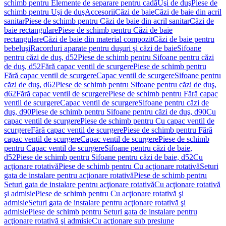
schimb pentru Elemente de separare pentru cadă
Uşi de duş
Piese de
schimb pentru Uşi de duş
Accesorii
Căzi de baie
Căzi de baie din acril
sanitar
Piese de schimb pentru Căzi de baie din acril sanitar
Căzi de
baie rectangulare
Piese de schimb pentru Căzi de baie
rectangulare
Căzi de baie din material compozit
Căzi de baie pentru
bebeluşi
Racorduri aparate pentru duşuri şi căzi de baie
Sifoane
pentru căzi de duş, d52
Piese de schimb pentru Sifoane pentru căzi
de duş, d52
Fără capac ventil de scurgere
Piese de schimb pentru
Fără capac ventil de scurgere
Capac ventil de scurgere
Sifoane pentru
căzi de duş, d62
Piese de schimb pentru Sifoane pentru căzi de duş,
d62
Fără capac ventil de scurgere
Piese de schimb pentru Fără capac
ventil de scurgere
Capac ventil de scurgere
Sifoane pentru căzi de
duş, d90
Piese de schimb pentru Sifoane pentru căzi de duş, d90
Cu
capac ventil de scurgere
Piese de schimb pentru Cu capac ventil de
scurgere
Fără capac ventil de scurgere
Piese de schimb pentru Fără
capac ventil de scurgere
Capac ventil de scurgere
Piese de schimb
pentru Capac ventil de scurgere
Sifoane pentru căzi de baie,
d52
Piese de schimb pentru Sifoane pentru căzi de baie, d52
Cu
acţionare rotativă
Piese de schimb pentru Cu acţionare rotativă
Seturi
gata de instalare pentru acţionare rotativă
Piese de schimb pentru
Seturi gata de instalare pentru acţionare rotativă
Cu acţionare rotativă
şi admisie
Piese de schimb pentru Cu acţionare rotativă şi
admisie
Seturi gata de instalare pentru acţionare rotativă şi
admisie
Piese de schimb pentru Seturi gata de instalare pentru
acţionare rotativă şi admisie
Cu acţionare sub presiune