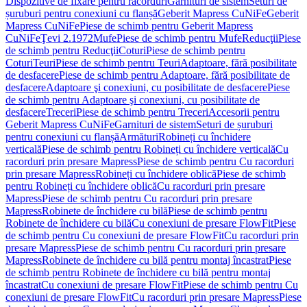
Dispozitive de fixare pentru racorduri
Garnituri de sistem
Seturi de
șuruburi pentru conexiuni cu flanșă
Geberit Mapress CuNiFe
Geberit
Mapress CuNiFe
Piese de schimb pentru Geberit Mapress
CuNiFe
Ţevi 2.1972
Mufe
Piese de schimb pentru Mufe
Reducţii
Piese
de schimb pentru Reducţii
Coturi
Piese de schimb pentru
Coturi
Teuri
Piese de schimb pentru Teuri
Adaptoare, fără posibilitate
de desfacere
Piese de schimb pentru Adaptoare, fără posibilitate de
desfacere
Adaptoare şi conexiuni, cu posibilitate de desfacere
Piese
de schimb pentru Adaptoare şi conexiuni, cu posibilitate de
desfacere
Treceri
Piese de schimb pentru Treceri
Accesorii pentru
Geberit Mapress CuNiFe
Garnituri de sistem
Seturi de șuruburi
pentru conexiuni cu flanșă
Armături
Robineți cu închidere
verticală
Piese de schimb pentru Robineți cu închidere verticală
Cu
racorduri prin presare Mapress
Piese de schimb pentru Cu racorduri
prin presare Mapress
Robineți cu închidere oblică
Piese de schimb
pentru Robineți cu închidere oblică
Cu racorduri prin presare
Mapress
Piese de schimb pentru Cu racorduri prin presare
Mapress
Robinete de închidere cu bilă
Piese de schimb pentru
Robinete de închidere cu bilă
Cu conexiuni de presare FlowFit
Piese
de schimb pentru Cu conexiuni de presare FlowFit
Cu racorduri prin
presare Mapress
Piese de schimb pentru Cu racorduri prin presare
Mapress
Robinete de închidere cu bilă pentru montaj încastrat
Piese
de schimb pentru Robinete de închidere cu bilă pentru montaj
încastrat
Cu conexiuni de presare FlowFit
Piese de schimb pentru Cu
conexiuni de presare FlowFit
Cu racorduri prin presare Mapress
Piese