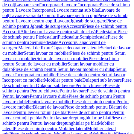
de colţ
Lavoare semiîncorporate
Lavoare încorporate
Piese de schimb
pentru Lavoare încorporate
Lavoare montat sub blat
Lavoare de
colţ
Lavoare varianta Comfort
Lavoare pentru copii
Piese de schimb
pentru Lavoare pentru copii
Lavoare
Jgheab de scurgere
Piese de
schimb pentru Jgheab de scurgere
Accesorii
Piese de schimb pentru
Accesorii
Alte lavoare
Lavoare pentru săli de clasă
Piedestaluri
Piese
de schimb pentru Piedestaluri
Piedestaluri
Semipiedestale
Piese de
schimb pentru Semipiedestale
Accesorii
Capac ventil de
scurgere
Material de fixare
Capace decorative laterale
Seturi de lavoar
cu mobilier
Seturi lavoar cu mobilier
Piese de schimb pentru Seturi
lavoar cu mobilier
Seturi de lavoar cu mobilier
Piese de schimb
pentru Seturi de lavoar cu mobilier
Seturi lavoar mobilier cu
dulap
Piese de schimb pentru Seturi lavoar mobilier cu dulap
Seturi
lavoar încorporat cu mobilier
Piese de schimb pentru Seturi lavoar
încorporat cu mobilier
Mobilier pentru baie
Dulapuri sub lavoare
Piese
de schimb pentru Dulapuri sub lavoare
Pentru chiuvete
Piese de
schimb pentru Pentru chiuvete
Pentru lavoare
Piese de schimb pentru
Pentru lavoare
Pentru lavoare duble
Piese de schimb pentru Pentru
lavoare duble
Pentru lavoare mobilier
Piese de schimb pentru Pentru
lavoare mobilier
Blaturi de lavoar
Piese de schimb pentru Blaturi de
lavoar
Pentru lavoar rotunjit pe blat
Piese de schimb pentru Pentru
lavoar rotunjit pe blat
Pentru lavoar dreptunghiular pe blat
Piese de
schimb pentru Pentru lavoar dreptunghiular pe blat
Mobilier
lateral
Piese de schimb pentru Mobilier lateral
Mobilier lateral
mic
Piese de schimb pentru Mobilier lateral mic
Mobilier înalt
Piese de