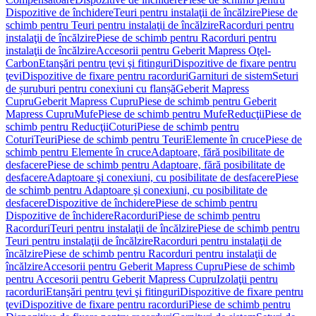
Dispozitive de închidere
Teuri pentru instalaţii de încălzire
Piese de
schimb pentru Teuri pentru instalaţii de încălzire
Racorduri pentru
instalaţii de încălzire
Piese de schimb pentru Racorduri pentru
instalaţii de încălzire
Accesorii pentru Geberit Mapress Oţel-
Carbon
Etanşări pentru ţevi şi fitinguri
Dispozitive de fixare pentru
ţevi
Dispozitive de fixare pentru racorduri
Garnituri de sistem
Seturi
de șuruburi pentru conexiuni cu flanșă
Geberit Mapress
Cupru
Geberit Mapress Cupru
Piese de schimb pentru Geberit
Mapress Cupru
Mufe
Piese de schimb pentru Mufe
Reducţii
Piese de
schimb pentru Reducţii
Coturi
Piese de schimb pentru
Coturi
Teuri
Piese de schimb pentru Teuri
Elemente în cruce
Piese de
schimb pentru Elemente în cruce
Adaptoare, fără posibilitate de
desfacere
Piese de schimb pentru Adaptoare, fără posibilitate de
desfacere
Adaptoare şi conexiuni, cu posibilitate de desfacere
Piese
de schimb pentru Adaptoare şi conexiuni, cu posibilitate de
desfacere
Dispozitive de închidere
Piese de schimb pentru
Dispozitive de închidere
Racorduri
Piese de schimb pentru
Racorduri
Teuri pentru instalaţii de încălzire
Piese de schimb pentru
Teuri pentru instalaţii de încălzire
Racorduri pentru instalaţii de
încălzire
Piese de schimb pentru Racorduri pentru instalaţii de
încălzire
Accesorii pentru Geberit Mapress Cupru
Piese de schimb
pentru Accesorii pentru Geberit Mapress Cupru
Izolaţii pentru
racorduri
Etanşări pentru ţevi şi fitinguri
Dispozitive de fixare pentru
ţevi
Dispozitive de fixare pentru racorduri
Piese de schimb pentru