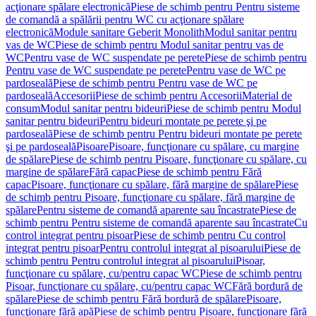
acţionare spălare electronică
Piese de schimb pentru Pentru sisteme
de comandă a spălării pentru WC cu acţionare spălare
electronică
Module sanitare Geberit Monolith
Modul sanitar pentru
vas de WC
Piese de schimb pentru Modul sanitar pentru vas de
WC
Pentru vase de WC suspendate pe perete
Piese de schimb pentru
Pentru vase de WC suspendate pe perete
Pentru vase de WC pe
pardoseală
Piese de schimb pentru Pentru vase de WC pe
pardoseală
Accesorii
Piese de schimb pentru Accesorii
Material de
consum
Modul sanitar pentru bideuri
Piese de schimb pentru Modul
sanitar pentru bideuri
Pentru bideuri montate pe perete şi pe
pardoseală
Piese de schimb pentru Pentru bideuri montate pe perete
şi pe pardoseală
Pisoare
Pisoare, funcţionare cu spălare, cu margine
de spălare
Piese de schimb pentru Pisoare, funcţionare cu spălare, cu
margine de spălare
Fără capac
Piese de schimb pentru Fără
capac
Pisoare, funcţionare cu spălare, fără margine de spălare
Piese
de schimb pentru Pisoare, funcţionare cu spălare, fără margine de
spălare
Pentru sisteme de comandă aparente sau încastrate
Piese de
schimb pentru Pentru sisteme de comandă aparente sau încastrate
Cu
control integrat pentru pisoar
Piese de schimb pentru Cu control
integrat pentru pisoar
Pentru controlul integrat al pisoarului
Piese de
schimb pentru Pentru controlul integrat al pisoarului
Pisoar,
funcţionare cu spălare, cu/pentru capac WC
Piese de schimb pentru
Pisoar, funcţionare cu spălare, cu/pentru capac WC
Fără bordură de
spălare
Piese de schimb pentru Fără bordură de spălare
Pisoare,
funcţionare fără apă
Piese de schimb pentru Pisoare, funcţionare fără