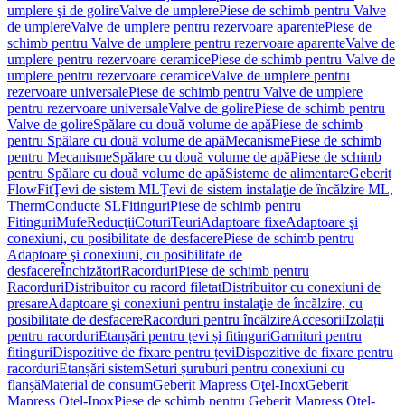
umplere şi de golire
Valve de umplere
Piese de schimb pentru Valve
de umplere
Valve de umplere pentru rezervoare aparente
Piese de
schimb pentru Valve de umplere pentru rezervoare aparente
Valve de
umplere pentru rezervoare ceramice
Piese de schimb pentru Valve de
umplere pentru rezervoare ceramice
Valve de umplere pentru
rezervoare universale
Piese de schimb pentru Valve de umplere
pentru rezervoare universale
Valve de golire
Piese de schimb pentru
Valve de golire
Spălare cu două volume de apă
Piese de schimb
pentru Spălare cu două volume de apă
Mecanisme
Piese de schimb
pentru Mecanisme
Spălare cu două volume de apă
Piese de schimb
pentru Spălare cu două volume de apă
Sisteme de alimentare
Geberit
FlowFit
Ţevi de sistem ML
Ţevi de sistem instalaţie de încălzire ML,
Therm
Conducte SL
Fitinguri
Piese de schimb pentru
Fitinguri
Mufe
Reducţii
Coturi
Teuri
Adaptoare fixe
Adaptoare şi
conexiuni, cu posibilitate de desfacere
Piese de schimb pentru
Adaptoare şi conexiuni, cu posibilitate de
desfacere
Închizători
Racorduri
Piese de schimb pentru
Racorduri
Distribuitor cu racord filetat
Distribuitor cu conexiuni de
presare
Adaptoare şi conexiuni pentru instalaţie de încălzire, cu
posibilitate de desfacere
Racorduri pentru încălzire
Accesorii
Izolații
pentru racorduri
Etanșări pentru țevi și fitinguri
Garnituri pentru
fitinguri
Dispozitive de fixare pentru țevi
Dispozitive de fixare pentru
racorduri
Etanșări sistem
Seturi șuruburi pentru conexiuni cu
flanșă
Material de consum
Geberit Mapress Oţel-Inox
Geberit
Mapress Oţel-Inox
Piese de schimb pentru Geberit Mapress Oţel-