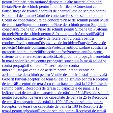
pentru Îmbinări prin mufare
Adaptoare la alte materiale
Îmbinări
filetate
Piese de schimb pentru Îmbinări filetate
Conexiuni cu
flanşă
Bucşe de fixare
Racorduri de aparate
Piese de schimb pentru
Racorduri de aparate
Coturi de conectare
Piese de schimb pentru
Coturi de conectare
Mufe de conectare
Piese de schimb pentru Mufe
de conectare
Ştuţuri de conectare
Piese de schimb pentru Ştuţuri de
conectare
Sifoane tip P
Piese de schimb pentru Sifoane tip P
Sifoane
tip melc
Piese de schimb pentru Sifoane tip melc
Accesorii
Brăţări
pentru conducte
Dispozitive de fixare pentru brăţări pentru
conducte
Înveliş portant
Dispozitive de închidere
Etanșări
Casete de
protecţie
Materiale consumabile
Protecţie antifoc, izolare acustică şi
protecţie contra umezelii
Protecţie antifoc
Protecţie antifoc pentru
sisteme de drenare
Izolare acustică
Izolaţii contra propagării sunetului
în masă solidă
Izolaţii contra propagării sunetului în masă solidă şi
contra propagării sunetului în aer
Protecţie contra
umezelii
Etanşări
Ventile de aerisire pentru drenaj
Ventile de
aerisire
Piese de schimb pentru Ventile de aerisire
Instalaţie pluvială
Geberit Pluvia
Receptori de terasă
Piese de schimb pentru Receptori
de terasă
Receptori de terasă cu capacitate de până la 12 l/s
Piese de
schimb pentru Receptori de terasă cu capacitate de până la 12
l/s
Receptori de terasă cu capacitate de până la 25 l/s
Piese de schimb
pentru Receptori de terasă cu capacitate de până la 25 l/s
Receptori
de terasă cu capacitate de până la 100 l/s
Piese de schimb pentru
Receptori de terasă cu capacitate de până la 100 l/s
Receptori de
terasă pentru jgheaburi
Piese de schimb pentru Receptori de terasă