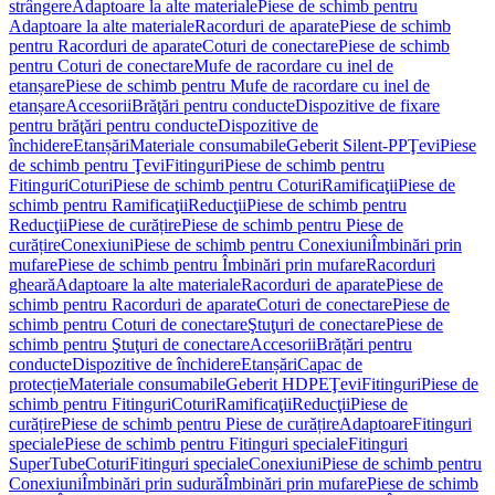
strângere
Adaptoare la alte materiale
Piese de schimb pentru
Adaptoare la alte materiale
Racorduri de aparate
Piese de schimb
pentru Racorduri de aparate
Coturi de conectare
Piese de schimb
pentru Coturi de conectare
Mufe de racordare cu inel de
etanșare
Piese de schimb pentru Mufe de racordare cu inel de
etanșare
Accesorii
Brăţări pentru conducte
Dispozitive de fixare
pentru brăţări pentru conducte
Dispozitive de
închidere
Etanșări
Materiale consumabile
Geberit Silent-PP
Ţevi
Piese
de schimb pentru Ţevi
Fitinguri
Piese de schimb pentru
Fitinguri
Coturi
Piese de schimb pentru Coturi
Ramificaţii
Piese de
schimb pentru Ramificaţii
Reducţii
Piese de schimb pentru
Reducţii
Piese de curățire
Piese de schimb pentru Piese de
curățire
Conexiuni
Piese de schimb pentru Conexiuni
Îmbinări prin
mufare
Piese de schimb pentru Îmbinări prin mufare
Racorduri
gheară
Adaptoare la alte materiale
Racorduri de aparate
Piese de
schimb pentru Racorduri de aparate
Coturi de conectare
Piese de
schimb pentru Coturi de conectare
Ştuţuri de conectare
Piese de
schimb pentru Ştuţuri de conectare
Accesorii
Brățări pentru
conducte
Dispozitive de închidere
Etanșări
Capac de
protecție
Materiale consumabile
Geberit HDPE
Ţevi
Fitinguri
Piese de
schimb pentru Fitinguri
Coturi
Ramificaţii
Reducţii
Piese de
curățire
Piese de schimb pentru Piese de curățire
Adaptoare
Fitinguri
speciale
Piese de schimb pentru Fitinguri speciale
Fitinguri
SuperTube
Coturi
Fitinguri speciale
Conexiuni
Piese de schimb pentru
Conexiuni
Îmbinări prin sudură
Îmbinări prin mufare
Piese de schimb