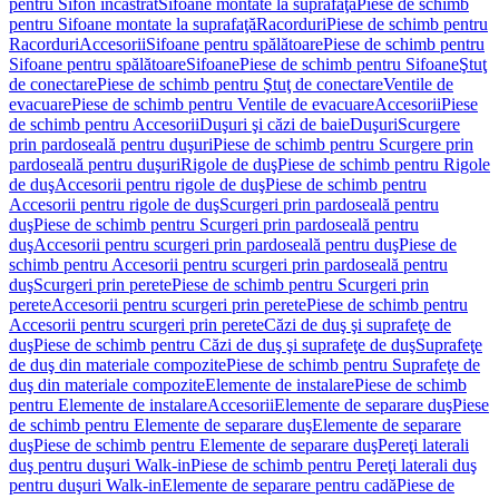
pentru Sifon încastrat
Sifoane montate la suprafaţă
Piese de schimb
pentru Sifoane montate la suprafaţă
Racorduri
Piese de schimb pentru
Racorduri
Accesorii
Sifoane pentru spălătoare
Piese de schimb pentru
Sifoane pentru spălătoare
Sifoane
Piese de schimb pentru Sifoane
Ştuţ
de conectare
Piese de schimb pentru Ştuţ de conectare
Ventile de
evacuare
Piese de schimb pentru Ventile de evacuare
Accesorii
Piese
de schimb pentru Accesorii
Duşuri şi căzi de baie
Duşuri
Scurgere
prin pardoseală pentru duşuri
Piese de schimb pentru Scurgere prin
pardoseală pentru duşuri
Rigole de duş
Piese de schimb pentru Rigole
de duş
Accesorii pentru rigole de duş
Piese de schimb pentru
Accesorii pentru rigole de duş
Scurgeri prin pardoseală pentru
duş
Piese de schimb pentru Scurgeri prin pardoseală pentru
duş
Accesorii pentru scurgeri prin pardoseală pentru duş
Piese de
schimb pentru Accesorii pentru scurgeri prin pardoseală pentru
duş
Scurgeri prin perete
Piese de schimb pentru Scurgeri prin
perete
Accesorii pentru scurgeri prin perete
Piese de schimb pentru
Accesorii pentru scurgeri prin perete
Căzi de duş şi suprafeţe de
duş
Piese de schimb pentru Căzi de duş şi suprafeţe de duş
Suprafeţe
de duş din materiale compozite
Piese de schimb pentru Suprafeţe de
duş din materiale compozite
Elemente de instalare
Piese de schimb
pentru Elemente de instalare
Accesorii
Elemente de separare duş
Piese
de schimb pentru Elemente de separare duş
Elemente de separare
duş
Piese de schimb pentru Elemente de separare duş
Pereţi laterali
duş pentru duşuri Walk-in
Piese de schimb pentru Pereţi laterali duş
pentru duşuri Walk-in
Elemente de separare pentru cadă
Piese de