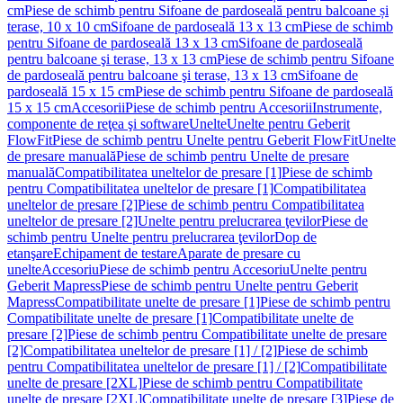
cm
Piese de schimb pentru Sifoane de pardoseală pentru balcoane și
terase, 10 x 10 cm
Sifoane de pardoseală 13 x 13 cm
Piese de schimb
pentru Sifoane de pardoseală 13 x 13 cm
Sifoane de pardoseală
pentru balcoane şi terase, 13 x 13 cm
Piese de schimb pentru Sifoane
de pardoseală pentru balcoane şi terase, 13 x 13 cm
Sifoane de
pardoseală 15 x 15 cm
Piese de schimb pentru Sifoane de pardoseală
15 x 15 cm
Accesorii
Piese de schimb pentru Accesorii
Instrumente,
componente de reţea şi software
Unelte
Unelte pentru Geberit
FlowFit
Piese de schimb pentru Unelte pentru Geberit FlowFit
Unelte
de presare manuală
Piese de schimb pentru Unelte de presare
manuală
Compatibilitatea uneltelor de presare [1]
Piese de schimb
pentru Compatibilitatea uneltelor de presare [1]
Compatibilitatea
uneltelor de presare [2]
Piese de schimb pentru Compatibilitatea
uneltelor de presare [2]
Unelte pentru prelucrarea ţevilor
Piese de
schimb pentru Unelte pentru prelucrarea ţevilor
Dop de
etanşare
Echipament de testare
Aparate de presare cu
unelte
Accesoriu
Piese de schimb pentru Accesoriu
Unelte pentru
Geberit Mapress
Piese de schimb pentru Unelte pentru Geberit
Mapress
Compatibilitate unelte de presare [1]
Piese de schimb pentru
Compatibilitate unelte de presare [1]
Compatibilitate unelte de
presare [2]
Piese de schimb pentru Compatibilitate unelte de presare
[2]
Compatibilitatea uneltelor de presare [1] / [2]
Piese de schimb
pentru Compatibilitatea uneltelor de presare [1] / [2]
Compatibilitate
unelte de presare [2XL]
Piese de schimb pentru Compatibilitate
unelte de presare [2XL]
Compatibilitate unelte de presare [3]
Piese de