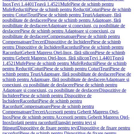
Inox
Ţevi 1.4401
Ţeavă 1.4521
Mufe
Piese de schimb pentru
Mufe
Reducţii
Piese de schimb pentru Reducţii
Coturi
Piese de schimb
pentru Coturi
Teuri
Piese de schimb pentru Teuri
Adaptoare, fără
posibilitate de desfacere
Piese de schimb pentru Adaptoare, fără
posibilitate de desfacere
Adaptoare şi conexiuni, cu posibilitate de
desfacere
Piese de schimb pentru Adaptoare şi conexiuni, cu
posibilitate de desfacere
Compensatoare
Piese de schimb pentru
Compensatoare
Treceri
Dispozitive de închidere
Piese de schimb
pentru Dispozitive de închidere
Racorduri
Piese de schimb pentru
Racorduri
Geberit Mapress Oţel-Inox, fără silicon
Piese de schimb
pentru Geberit Mapress Oţel-Inox, fără silicon
Ţevi 1.4401
Ţeavă
1.4521
Mufe
Piese de schimb pentru Mufe
Reducţii
Piese de schimb
pentru Reducţii
Coturi
Piese de schimb pentru Coturi
Teuri
Piese de
schimb pentru Teuri
Adaptoare, fără posibilitate de desfacere
Piese de
schimb pentru Adaptoare, fără posibilitate de desfacere
Adaptoare şi
conexiuni, cu posibilitate de desfacere
Piese de schimb pentru
Adaptoare şi conexiuni, cu posibilitate de desfacere
Dispozitive de
închidere
Piese de schimb pentru Dispozitive de
închidere
Racorduri
Piese de schimb pentru
Racorduri
Compensatoare
Piese de schimb pentru
Compensatoare
Treceri
Accesorii pentru Geberit Mapress Oţel-
Inox
Piese de schimb pentru Accesorii pentru Geberit Mapress Oţel-
Inox
Izolaţii pentru racorduri
Etanşări pentru ţevi şi
fitinguri
Dispozitive de fixare pentru ţevi
Dispozitive de fixare pentru
racorduri
Piese de schimb pentru Dispozitive de fixare pentru