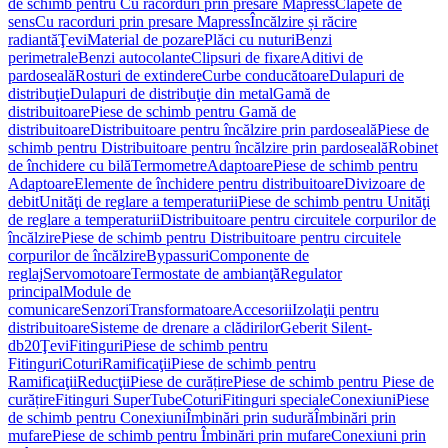
de schimb pentru Cu racorduri prin presare Mapress
Clapete de
sens
Cu racorduri prin presare Mapress
Încălzire și răcire
radiantă
Ţevi
Material de pozare
Plăci cu nuturi
Benzi
perimetrale
Benzi autocolante
Clipsuri de fixare
Aditivi de
pardoseală
Rosturi de extindere
Curbe conducătoare
Dulapuri de
distribuţie
Dulapuri de distribuţie din metal
Gamă de
distribuitoare
Piese de schimb pentru Gamă de
distribuitoare
Distribuitoare pentru încălzire prin pardoseală
Piese de
schimb pentru Distribuitoare pentru încălzire prin pardoseală
Robinet
de închidere cu bilă
Termometre
Adaptoare
Piese de schimb pentru
Adaptoare
Elemente de închidere pentru distribuitoare
Divizoare de
debit
Unităţi de reglare a temperaturii
Piese de schimb pentru Unităţi
de reglare a temperaturii
Distribuitoare pentru circuitele corpurilor de
încălzire
Piese de schimb pentru Distribuitoare pentru circuitele
corpurilor de încălzire
Bypassuri
Componente de
reglaj
Servomotoare
Termostate de ambianţă
Regulator
principal
Module de
comunicare
Senzori
Transformatoare
Accesorii
Izolaţii pentru
distribuitoare
Sisteme de drenare a clădirilor
Geberit Silent-
db20
Ţevi
Fitinguri
Piese de schimb pentru
Fitinguri
Coturi
Ramificaţii
Piese de schimb pentru
Ramificaţii
Reducţii
Piese de curățire
Piese de schimb pentru Piese de
curățire
Fitinguri SuperTube
Coturi
Fitinguri speciale
Conexiuni
Piese
de schimb pentru Conexiuni
Îmbinări prin sudură
Îmbinări prin
mufare
Piese de schimb pentru Îmbinări prin mufare
Conexiuni prin