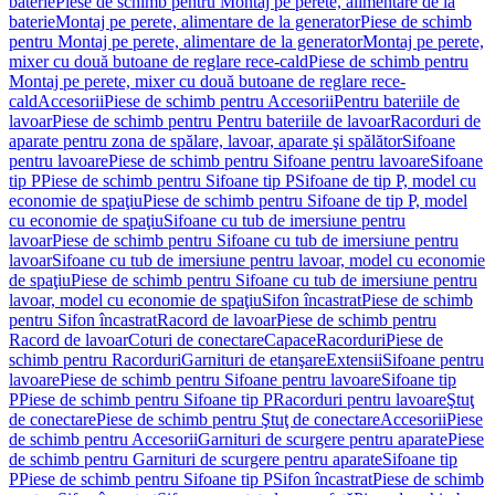
baterie
Piese de schimb pentru Montaj pe perete, alimentare de la
baterie
Montaj pe perete, alimentare de la generator
Piese de schimb
pentru Montaj pe perete, alimentare de la generator
Montaj pe perete,
mixer cu două butoane de reglare rece-cald
Piese de schimb pentru
Montaj pe perete, mixer cu două butoane de reglare rece-
cald
Accesorii
Piese de schimb pentru Accesorii
Pentru bateriile de
lavoar
Piese de schimb pentru Pentru bateriile de lavoar
Racorduri de
aparate pentru zona de spălare, lavoar, aparate şi spălător
Sifoane
pentru lavoare
Piese de schimb pentru Sifoane pentru lavoare
Sifoane
tip P
Piese de schimb pentru Sifoane tip P
Sifoane de tip P, model cu
economie de spaţiu
Piese de schimb pentru Sifoane de tip P, model
cu economie de spaţiu
Sifoane cu tub de imersiune pentru
lavoar
Piese de schimb pentru Sifoane cu tub de imersiune pentru
lavoar
Sifoane cu tub de imersiune pentru lavoar, model cu economie
de spaţiu
Piese de schimb pentru Sifoane cu tub de imersiune pentru
lavoar, model cu economie de spaţiu
Sifon încastrat
Piese de schimb
pentru Sifon încastrat
Racord de lavoar
Piese de schimb pentru
Racord de lavoar
Coturi de conectare
Capace
Racorduri
Piese de
schimb pentru Racorduri
Garnituri de etanşare
Extensii
Sifoane pentru
lavoare
Piese de schimb pentru Sifoane pentru lavoare
Sifoane tip
P
Piese de schimb pentru Sifoane tip P
Racorduri pentru lavoare
Ştuţ
de conectare
Piese de schimb pentru Ştuţ de conectare
Accesorii
Piese
de schimb pentru Accesorii
Garnituri de scurgere pentru aparate
Piese
de schimb pentru Garnituri de scurgere pentru aparate
Sifoane tip
P
Piese de schimb pentru Sifoane tip P
Sifon încastrat
Piese de schimb