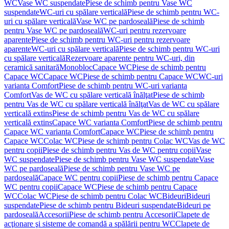
WC
Vase WC suspendate
Piese de schimb pentru Vase WC
suspendate
WC-uri cu spălare verticală
Piese de schimb pentru WC-
uri cu spălare verticală
Vase WC pe pardoseală
Piese de schimb
pentru Vase WC pe pardoseală
WC-uri pentru rezervoare
aparente
Piese de schimb pentru WC-uri pentru rezervoare
aparente
WC-uri cu spălare verticală
Piese de schimb pentru WC-uri
cu spălare verticală
Rezervoare aparente pentru WC-uri, din
ceramică sanitară
Monobloc
Capace WC
Piese de schimb pentru
Capace WC
Capace WC
Piese de schimb pentru Capace WC
WC-uri
varianta Comfort
Piese de schimb pentru WC-uri varianta
Comfort
Vas de WC cu spălare verticală înălţat
Piese de schimb
pentru Vas de WC cu spălare verticală înălţat
Vas de WC cu spălare
verticală extins
Piese de schimb pentru Vas de WC cu spălare
verticală extins
Capace WC varianta Comfort
Piese de schimb pentru
Capace WC varianta Comfort
Capace WC
Piese de schimb pentru
Capace WC
Colac WC
Piese de schimb pentru Colac WC
Vas de WC
pentru copii
Piese de schimb pentru Vas de WC pentru copii
Vase
WC suspendate
Piese de schimb pentru Vase WC suspendate
Vase
WC pe pardoseală
Piese de schimb pentru Vase WC pe
pardoseală
Capace WC pentru copii
Piese de schimb pentru Capace
WC pentru copii
Capace WC
Piese de schimb pentru Capace
WC
Colac WC
Piese de schimb pentru Colac WC
Bideuri
Bideuri
suspendate
Piese de schimb pentru Bideuri suspendate
Bideuri pe
pardoseală
Accesorii
Piese de schimb pentru Accesorii
Clapete de
acţionare şi sisteme de comandă a spălării pentru WC
Clapete de