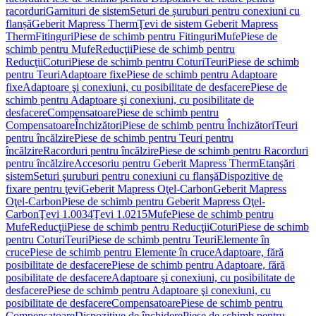
racorduri
Garnituri de sistem
Seturi de șuruburi pentru conexiuni cu
flanșă
Geberit Mapress Therm
Ţevi de sistem Geberit Mapress
Therm
Fitinguri
Piese de schimb pentru Fitinguri
Mufe
Piese de
schimb pentru Mufe
Reducţii
Piese de schimb pentru
Reducţii
Coturi
Piese de schimb pentru Coturi
Teuri
Piese de schimb
pentru Teuri
Adaptoare fixe
Piese de schimb pentru Adaptoare
fixe
Adaptoare şi conexiuni, cu posibilitate de desfacere
Piese de
schimb pentru Adaptoare şi conexiuni, cu posibilitate de
desfacere
Compensatoare
Piese de schimb pentru
Compensatoare
Închizători
Piese de schimb pentru Închizători
Teuri
pentru încălzire
Piese de schimb pentru Teuri pentru
încălzire
Racorduri pentru încălzire
Piese de schimb pentru Racorduri
pentru încălzire
Accesoriu pentru Geberit Mapress Therm
Etanşări
sistem
Seturi şuruburi pentru conexiuni cu flanşă
Dispozitive de
fixare pentru ţevi
Geberit Mapress Oţel-Carbon
Geberit Mapress
Oţel-Carbon
Piese de schimb pentru Geberit Mapress Oţel-
Carbon
Ţevi 1.0034
Ţevi 1.0215
Mufe
Piese de schimb pentru
Mufe
Reducţii
Piese de schimb pentru Reducţii
Coturi
Piese de schimb
pentru Coturi
Teuri
Piese de schimb pentru Teuri
Elemente în
cruce
Piese de schimb pentru Elemente în cruce
Adaptoare, fără
posibilitate de desfacere
Piese de schimb pentru Adaptoare, fără
posibilitate de desfacere
Adaptoare şi conexiuni, cu posibilitate de
desfacere
Piese de schimb pentru Adaptoare şi conexiuni, cu
posibilitate de desfacere
Compensatoare
Piese de schimb pentru
Compensatoare
Dispozitive de închidere
Piese de schimb pentru