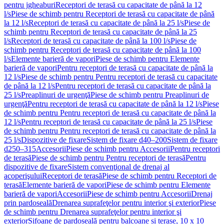
pentru jgheaburi
Receptori de terasă cu capacitate de până la 12
l/s
Piese de schimb pentru Receptori de terasă cu capacitate de până
la 12 l/s
Receptori de terasă cu capacitate de până la 25 l/s
Piese de
schimb pentru Receptori de terasă cu capacitate de până la 25
l/s
Receptori de terasă cu capacitate de până la 100 l/s
Piese de
schimb pentru Receptori de terasă cu capacitate de până la 100
l/s
Elemente barieră de vapori
Piese de schimb pentru Elemente
barieră de vapori
Pentru receptori de terasă cu capacitate de până la
12 l/s
Piese de schimb pentru Pentru receptori de terasă cu capacitate
de până la 12 l/s
Pentru receptori de terasă cu capacitate de până la
25 l/s
Preaplinuri de urgenţă
Piese de schimb pentru Preaplinuri de
urgenţă
Pentru receptori de terasă cu capacitate de până la 12 l/s
Piese
de schimb pentru Pentru receptori de terasă cu capacitate de până la
12 l/s
Pentru receptori de terasă cu capacitate de până la 25 l/s
Piese
de schimb pentru Pentru receptori de terasă cu capacitate de până la
25 l/s
Dispozitive de fixare
Sistem de fixare d40–200
Sistem de fixare
d250–315
Accesorii
Piese de schimb pentru Accesorii
Pentru receptori
de terasă
Piese de schimb pentru Pentru receptori de terasă
Pentru
dispozitive de fixare
Sistem convenţional de drenaj al
acoperişului
Receptori de terasă
Piese de schimb pentru Receptori de
terasă
Elemente barieră de vapori
Piese de schimb pentru Elemente
barieră de vapori
Accesorii
Piese de schimb pentru Accesorii
Drenaj
prin pardoseală
Drenarea suprafeţelor pentru interior şi exterior
Piese
de schimb pentru Drenarea suprafeţelor pentru interior şi
exterior
Sifoane de pardoseală pentru balcoane și terase, 10 x 10