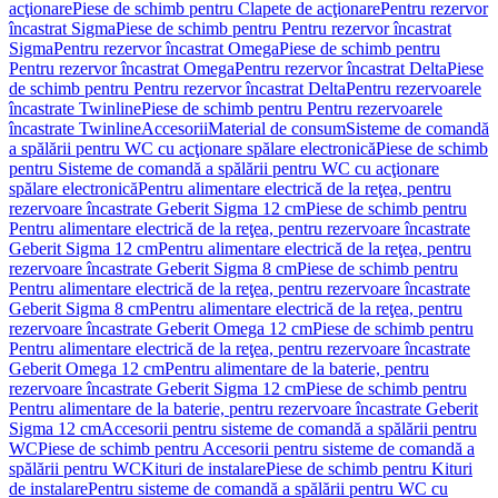
acţionare
Piese de schimb pentru Clapete de acţionare
Pentru rezervor
încastrat Sigma
Piese de schimb pentru Pentru rezervor încastrat
Sigma
Pentru rezervor încastrat Omega
Piese de schimb pentru
Pentru rezervor încastrat Omega
Pentru rezervor încastrat Delta
Piese
de schimb pentru Pentru rezervor încastrat Delta
Pentru rezervoarele
încastrate Twinline
Piese de schimb pentru Pentru rezervoarele
încastrate Twinline
Accesorii
Material de consum
Sisteme de comandă
a spălării pentru WC cu acţionare spălare electronică
Piese de schimb
pentru Sisteme de comandă a spălării pentru WC cu acţionare
spălare electronică
Pentru alimentare electrică de la reţea, pentru
rezervoare încastrate Geberit Sigma 12 cm
Piese de schimb pentru
Pentru alimentare electrică de la reţea, pentru rezervoare încastrate
Geberit Sigma 12 cm
Pentru alimentare electrică de la reţea, pentru
rezervoare încastrate Geberit Sigma 8 cm
Piese de schimb pentru
Pentru alimentare electrică de la reţea, pentru rezervoare încastrate
Geberit Sigma 8 cm
Pentru alimentare electrică de la reţea, pentru
rezervoare încastrate Geberit Omega 12 cm
Piese de schimb pentru
Pentru alimentare electrică de la reţea, pentru rezervoare încastrate
Geberit Omega 12 cm
Pentru alimentare de la baterie, pentru
rezervoare încastrate Geberit Sigma 12 cm
Piese de schimb pentru
Pentru alimentare de la baterie, pentru rezervoare încastrate Geberit
Sigma 12 cm
Accesorii pentru sisteme de comandă a spălării pentru
WC
Piese de schimb pentru Accesorii pentru sisteme de comandă a
spălării pentru WC
Kituri de instalare
Piese de schimb pentru Kituri
de instalare
Pentru sisteme de comandă a spălării pentru WC cu