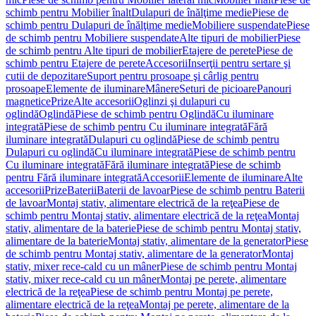
schimb pentru Mobilier înalt
Dulapuri de înălţime medie
Piese de
schimb pentru Dulapuri de înălţime medie
Mobiliere suspendate
Piese
de schimb pentru Mobiliere suspendate
Alte tipuri de mobilier
Piese
de schimb pentru Alte tipuri de mobilier
Etajere de perete
Piese de
schimb pentru Etajere de perete
Accesorii
Inserţii pentru sertare şi
cutii de depozitare
Suport pentru prosoape şi cârlig pentru
prosoape
Elemente de iluminare
Mânere
Seturi de picioare
Panouri
magnetice
Prize
Alte accesorii
Oglinzi şi dulapuri cu
oglindă
Oglindă
Piese de schimb pentru Oglindă
Cu iluminare
integrată
Piese de schimb pentru Cu iluminare integrată
Fără
iluminare integrată
Dulapuri cu oglindă
Piese de schimb pentru
Dulapuri cu oglindă
Cu iluminare integrată
Piese de schimb pentru
Cu iluminare integrată
Fără iluminare integrată
Piese de schimb
pentru Fără iluminare integrată
Accesorii
Elemente de iluminare
Alte
accesorii
Prize
Baterii
Baterii de lavoar
Piese de schimb pentru Baterii
de lavoar
Montaj stativ, alimentare electrică de la reţea
Piese de
schimb pentru Montaj stativ, alimentare electrică de la reţea
Montaj
stativ, alimentare de la baterie
Piese de schimb pentru Montaj stativ,
alimentare de la baterie
Montaj stativ, alimentare de la generator
Piese
de schimb pentru Montaj stativ, alimentare de la generator
Montaj
stativ, mixer rece-cald cu un mâner
Piese de schimb pentru Montaj
stativ, mixer rece-cald cu un mâner
Montaj pe perete, alimentare
electrică de la reţea
Piese de schimb pentru Montaj pe perete,
alimentare electrică de la reţea
Montaj pe perete, alimentare de la