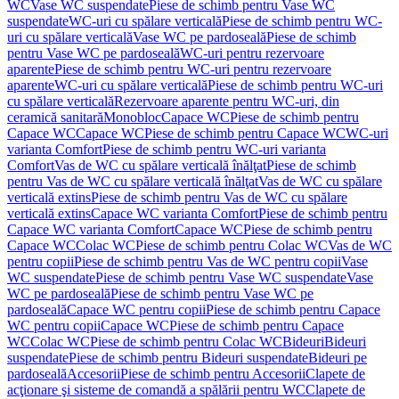
WC
Vase WC suspendate
Piese de schimb pentru Vase WC
suspendate
WC-uri cu spălare verticală
Piese de schimb pentru WC-
uri cu spălare verticală
Vase WC pe pardoseală
Piese de schimb
pentru Vase WC pe pardoseală
WC-uri pentru rezervoare
aparente
Piese de schimb pentru WC-uri pentru rezervoare
aparente
WC-uri cu spălare verticală
Piese de schimb pentru WC-uri
cu spălare verticală
Rezervoare aparente pentru WC-uri, din
ceramică sanitară
Monobloc
Capace WC
Piese de schimb pentru
Capace WC
Capace WC
Piese de schimb pentru Capace WC
WC-uri
varianta Comfort
Piese de schimb pentru WC-uri varianta
Comfort
Vas de WC cu spălare verticală înălţat
Piese de schimb
pentru Vas de WC cu spălare verticală înălţat
Vas de WC cu spălare
verticală extins
Piese de schimb pentru Vas de WC cu spălare
verticală extins
Capace WC varianta Comfort
Piese de schimb pentru
Capace WC varianta Comfort
Capace WC
Piese de schimb pentru
Capace WC
Colac WC
Piese de schimb pentru Colac WC
Vas de WC
pentru copii
Piese de schimb pentru Vas de WC pentru copii
Vase
WC suspendate
Piese de schimb pentru Vase WC suspendate
Vase
WC pe pardoseală
Piese de schimb pentru Vase WC pe
pardoseală
Capace WC pentru copii
Piese de schimb pentru Capace
WC pentru copii
Capace WC
Piese de schimb pentru Capace
WC
Colac WC
Piese de schimb pentru Colac WC
Bideuri
Bideuri
suspendate
Piese de schimb pentru Bideuri suspendate
Bideuri pe
pardoseală
Accesorii
Piese de schimb pentru Accesorii
Clapete de
acţionare şi sisteme de comandă a spălării pentru WC
Clapete de