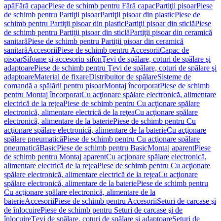
apă
Fără capac
Piese de schimb pentru Fără capac
Partiţii pisoar
Piese
de schimb pentru Partiţii pisoar
Partiţii pisoar din plastic
Piese de
schimb pentru Partiţii pisoar din plastic
Partiţii pisoar din sticlă
Piese
de schimb pentru Partiţii pisoar din sticlă
Partiţii pisoar din ceramică
sanitară
Piese de schimb pentru Partiţii pisoar din ceramică
sanitară
Accesorii
Piese de schimb pentru Accesorii
Capac de
pisoar
Sifoane şi accesoriu sifon
Ţevi de spălare, coturi de spălare şi
adaptoare
Piese de schimb pentru Ţevi de spălare, coturi de spălare şi
adaptoare
Material de fixare
Distribuitor de spălare
Sisteme de
comandă a spălării pentru pisoar
Montaj încorporat
Piese de schimb
pentru Montaj încorporat
Cu acţionare spălare electronică, alimentare
electrică de la reţea
Piese de schimb pentru Cu acţionare spălare
electronică, alimentare electrică de la reţea
Cu acţionare spălare
electronică, alimentare de la baterie
Piese de schimb pentru Cu
acţionare spălare electronică, alimentare de la baterie
Cu acţionare
spălare pneumatică
Piese de schimb pentru Cu acţionare spălare
pneumatică
Basic
Piese de schimb pentru Basic
Montaj aparent
Piese
de schimb pentru Montaj aparent
Cu acţionare spălare electronică,
alimentare electrică de la reţea
Piese de schimb pentru Cu acţionare
spălare electronică, alimentare electrică de la reţea
Cu acţionare
spălare electronică, alimentare de la baterie
Piese de schimb pentru
Cu acţionare spălare electronică, alimentare de la
baterie
Accesorii
Piese de schimb pentru Accesorii
Seturi de carcase şi
de înlocuire
Piese de schimb pentru Seturi de carcase şi de
înlocuire
Ţevi de spălare, coturi de spălare şi adaptoare
Seturi de