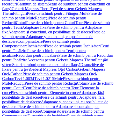
racorduri
Garnituri de sistem
Seturi de șuruburi pentru conexiuni cu
flanșă
Geberit Mapress Therm
Ţevi de sistem Geberit Mapress
Therm
Fitinguri
Piese de schimb pentru Fitinguri
Mufe
Piese de
schimb pentru Mufe
Reducţii
Piese de schimb pentru
Reducţii
Coturi
Piese de schimb pentru Coturi
Teuri
Piese de schimb
pentru Teuri
Adaptoare fixe
Piese de schimb pentru Adaptoare
fixe
Adaptoare şi conexiuni, cu posibilitate de desfacere
Piese de
schimb pentru Adaptoare şi conexiuni, cu posibilitate de
desfacere
Compensatoare
Piese de schimb pentru
Compensatoare
Închizători
Piese de schimb pentru Închizători
Teuri
pentru încălzire
Piese de schimb pentru Teuri pentru
încălzire
Racorduri pentru încălzire
Piese de schimb pentru Racorduri
pentru încălzire
Accesoriu pentru Geberit Mapress Therm
Etanşări
sistem
Seturi şuruburi pentru conexiuni cu flanşă
Dispozitive de
fixare pentru ţevi
Geberit Mapress Oţel-Carbon
Geberit Mapress
Oţel-Carbon
Piese de schimb pentru Geberit Mapress Oţel-
Carbon
Ţevi 1.0034
Ţevi 1.0215
Mufe
Piese de schimb pentru
Mufe
Reducţii
Piese de schimb pentru Reducţii
Coturi
Piese de schimb
pentru Coturi
Teuri
Piese de schimb pentru Teuri
Elemente în
cruce
Piese de schimb pentru Elemente în cruce
Adaptoare, fără
posibilitate de desfacere
Piese de schimb pentru Adaptoare, fără
posibilitate de desfacere
Adaptoare şi conexiuni, cu posibilitate de
desfacere
Piese de schimb pentru Adaptoare şi conexiuni, cu
posibilitate de desfacere
Compensatoare
Piese de schimb pentru
Compensatoare
Dispozitive de închidere
Piese de schimb pentru