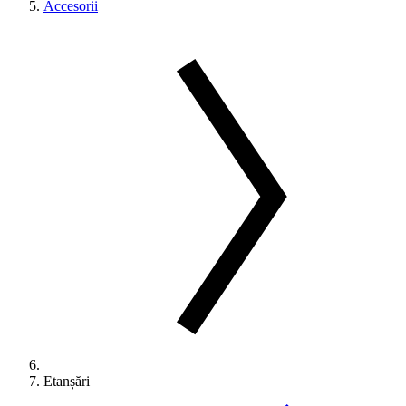
Accesorii
Etanșări