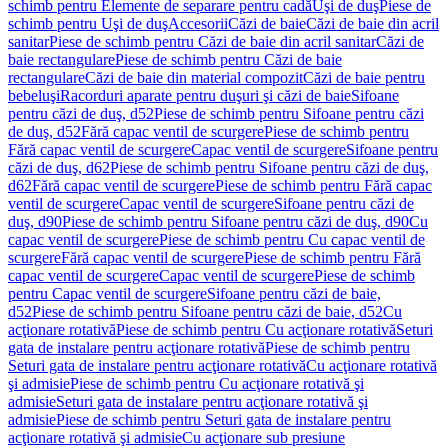
schimb pentru Elemente de separare pentru cadă
Uşi de duş
Piese de
schimb pentru Uşi de duş
Accesorii
Căzi de baie
Căzi de baie din acril
sanitar
Piese de schimb pentru Căzi de baie din acril sanitar
Căzi de
baie rectangulare
Piese de schimb pentru Căzi de baie
rectangulare
Căzi de baie din material compozit
Căzi de baie pentru
bebeluşi
Racorduri aparate pentru duşuri şi căzi de baie
Sifoane
pentru căzi de duş, d52
Piese de schimb pentru Sifoane pentru căzi
de duş, d52
Fără capac ventil de scurgere
Piese de schimb pentru
Fără capac ventil de scurgere
Capac ventil de scurgere
Sifoane pentru
căzi de duş, d62
Piese de schimb pentru Sifoane pentru căzi de duş,
d62
Fără capac ventil de scurgere
Piese de schimb pentru Fără capac
ventil de scurgere
Capac ventil de scurgere
Sifoane pentru căzi de
duş, d90
Piese de schimb pentru Sifoane pentru căzi de duş, d90
Cu
capac ventil de scurgere
Piese de schimb pentru Cu capac ventil de
scurgere
Fără capac ventil de scurgere
Piese de schimb pentru Fără
capac ventil de scurgere
Capac ventil de scurgere
Piese de schimb
pentru Capac ventil de scurgere
Sifoane pentru căzi de baie,
d52
Piese de schimb pentru Sifoane pentru căzi de baie, d52
Cu
acţionare rotativă
Piese de schimb pentru Cu acţionare rotativă
Seturi
gata de instalare pentru acţionare rotativă
Piese de schimb pentru
Seturi gata de instalare pentru acţionare rotativă
Cu acţionare rotativă
şi admisie
Piese de schimb pentru Cu acţionare rotativă şi
admisie
Seturi gata de instalare pentru acţionare rotativă şi
admisie
Piese de schimb pentru Seturi gata de instalare pentru
acţionare rotativă şi admisie
Cu acţionare sub presiune