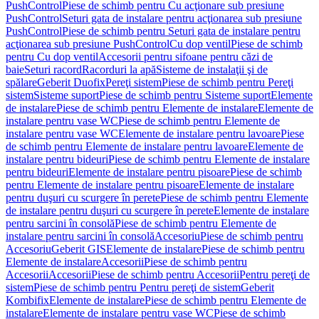
PushControl
Piese de schimb pentru Cu acţionare sub presiune
PushControl
Seturi gata de instalare pentru acţionarea sub presiune
PushControl
Piese de schimb pentru Seturi gata de instalare pentru
acţionarea sub presiune PushControl
Cu dop ventil
Piese de schimb
pentru Cu dop ventil
Accesorii pentru sifoane pentru căzi de
baie
Seturi racord
Racorduri la apă
Sisteme de instalaţii şi de
spălare
Geberit Duofix
Pereţi sistem
Piese de schimb pentru Pereţi
sistem
Sisteme suport
Piese de schimb pentru Sisteme suport
Elemente
de instalare
Piese de schimb pentru Elemente de instalare
Elemente de
instalare pentru vase WC
Piese de schimb pentru Elemente de
instalare pentru vase WC
Elemente de instalare pentru lavoare
Piese
de schimb pentru Elemente de instalare pentru lavoare
Elemente de
instalare pentru bideuri
Piese de schimb pentru Elemente de instalare
pentru bideuri
Elemente de instalare pentru pisoare
Piese de schimb
pentru Elemente de instalare pentru pisoare
Elemente de instalare
pentru duşuri cu scurgere în perete
Piese de schimb pentru Elemente
de instalare pentru duşuri cu scurgere în perete
Elemente de instalare
pentru sarcini în consolă
Piese de schimb pentru Elemente de
instalare pentru sarcini în consolă
Accesoriu
Piese de schimb pentru
Accesoriu
Geberit GIS
Elemente de instalare
Piese de schimb pentru
Elemente de instalare
Accesorii
Piese de schimb pentru
Accesorii
Accesorii
Piese de schimb pentru Accesorii
Pentru pereţi de
sistem
Piese de schimb pentru Pentru pereţi de sistem
Geberit
Kombifix
Elemente de instalare
Piese de schimb pentru Elemente de
instalare
Elemente de instalare pentru vase WC
Piese de schimb