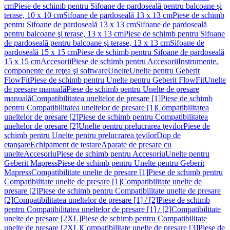
cm
Piese de schimb pentru Sifoane de pardoseală pentru balcoane și
terase, 10 x 10 cm
Sifoane de pardoseală 13 x 13 cm
Piese de schimb
pentru Sifoane de pardoseală 13 x 13 cm
Sifoane de pardoseală
pentru balcoane şi terase, 13 x 13 cm
Piese de schimb pentru Sifoane
de pardoseală pentru balcoane şi terase, 13 x 13 cm
Sifoane de
pardoseală 15 x 15 cm
Piese de schimb pentru Sifoane de pardoseală
15 x 15 cm
Accesorii
Piese de schimb pentru Accesorii
Instrumente,
componente de reţea şi software
Unelte
Unelte pentru Geberit
FlowFit
Piese de schimb pentru Unelte pentru Geberit FlowFit
Unelte
de presare manuală
Piese de schimb pentru Unelte de presare
manuală
Compatibilitatea uneltelor de presare [1]
Piese de schimb
pentru Compatibilitatea uneltelor de presare [1]
Compatibilitatea
uneltelor de presare [2]
Piese de schimb pentru Compatibilitatea
uneltelor de presare [2]
Unelte pentru prelucrarea ţevilor
Piese de
schimb pentru Unelte pentru prelucrarea ţevilor
Dop de
etanşare
Echipament de testare
Aparate de presare cu
unelte
Accesoriu
Piese de schimb pentru Accesoriu
Unelte pentru
Geberit Mapress
Piese de schimb pentru Unelte pentru Geberit
Mapress
Compatibilitate unelte de presare [1]
Piese de schimb pentru
Compatibilitate unelte de presare [1]
Compatibilitate unelte de
presare [2]
Piese de schimb pentru Compatibilitate unelte de presare
[2]
Compatibilitatea uneltelor de presare [1] / [2]
Piese de schimb
pentru Compatibilitatea uneltelor de presare [1] / [2]
Compatibilitate
unelte de presare [2XL]
Piese de schimb pentru Compatibilitate
unelte de presare [2XL]
Compatibilitate unelte de presare [3]
Piese de