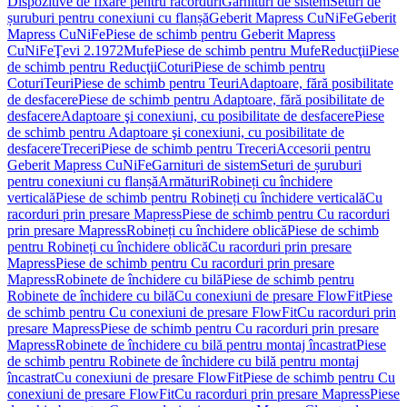
Dispozitive de fixare pentru racorduri
Garnituri de sistem
Seturi de
șuruburi pentru conexiuni cu flanșă
Geberit Mapress CuNiFe
Geberit
Mapress CuNiFe
Piese de schimb pentru Geberit Mapress
CuNiFe
Ţevi 2.1972
Mufe
Piese de schimb pentru Mufe
Reducţii
Piese
de schimb pentru Reducţii
Coturi
Piese de schimb pentru
Coturi
Teuri
Piese de schimb pentru Teuri
Adaptoare, fără posibilitate
de desfacere
Piese de schimb pentru Adaptoare, fără posibilitate de
desfacere
Adaptoare şi conexiuni, cu posibilitate de desfacere
Piese
de schimb pentru Adaptoare şi conexiuni, cu posibilitate de
desfacere
Treceri
Piese de schimb pentru Treceri
Accesorii pentru
Geberit Mapress CuNiFe
Garnituri de sistem
Seturi de șuruburi
pentru conexiuni cu flanșă
Armături
Robineți cu închidere
verticală
Piese de schimb pentru Robineți cu închidere verticală
Cu
racorduri prin presare Mapress
Piese de schimb pentru Cu racorduri
prin presare Mapress
Robineți cu închidere oblică
Piese de schimb
pentru Robineți cu închidere oblică
Cu racorduri prin presare
Mapress
Piese de schimb pentru Cu racorduri prin presare
Mapress
Robinete de închidere cu bilă
Piese de schimb pentru
Robinete de închidere cu bilă
Cu conexiuni de presare FlowFit
Piese
de schimb pentru Cu conexiuni de presare FlowFit
Cu racorduri prin
presare Mapress
Piese de schimb pentru Cu racorduri prin presare
Mapress
Robinete de închidere cu bilă pentru montaj încastrat
Piese
de schimb pentru Robinete de închidere cu bilă pentru montaj
încastrat
Cu conexiuni de presare FlowFit
Piese de schimb pentru Cu
conexiuni de presare FlowFit
Cu racorduri prin presare Mapress
Piese