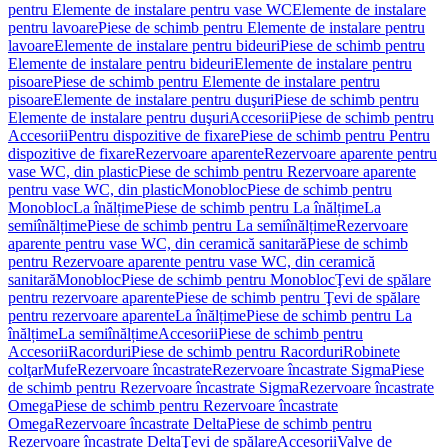
pentru Elemente de instalare pentru vase WC
Elemente de instalare
pentru lavoare
Piese de schimb pentru Elemente de instalare pentru
lavoare
Elemente de instalare pentru bideuri
Piese de schimb pentru
Elemente de instalare pentru bideuri
Elemente de instalare pentru
pisoare
Piese de schimb pentru Elemente de instalare pentru
pisoare
Elemente de instalare pentru duşuri
Piese de schimb pentru
Elemente de instalare pentru duşuri
Accesorii
Piese de schimb pentru
Accesorii
Pentru dispozitive de fixare
Piese de schimb pentru Pentru
dispozitive de fixare
Rezervoare aparente
Rezervoare aparente pentru
vase WC, din plastic
Piese de schimb pentru Rezervoare aparente
pentru vase WC, din plastic
Monobloc
Piese de schimb pentru
Monobloc
La înălțime
Piese de schimb pentru La înălțime
La
semiînălțime
Piese de schimb pentru La semiînălțime
Rezervoare
aparente pentru vase WC, din ceramică sanitară
Piese de schimb
pentru Rezervoare aparente pentru vase WC, din ceramică
sanitară
Monobloc
Piese de schimb pentru Monobloc
Ţevi de spălare
pentru rezervoare aparente
Piese de schimb pentru Ţevi de spălare
pentru rezervoare aparente
La înălțime
Piese de schimb pentru La
înălțime
La semiînălțime
Accesorii
Piese de schimb pentru
Accesorii
Racorduri
Piese de schimb pentru Racorduri
Robinete
colţar
Mufe
Rezervoare încastrate
Rezervoare încastrate Sigma
Piese
de schimb pentru Rezervoare încastrate Sigma
Rezervoare încastrate
Omega
Piese de schimb pentru Rezervoare încastrate
Omega
Rezervoare încastrate Delta
Piese de schimb pentru
Rezervoare încastrate Delta
Ţevi de spălare
Accesorii
Valve de