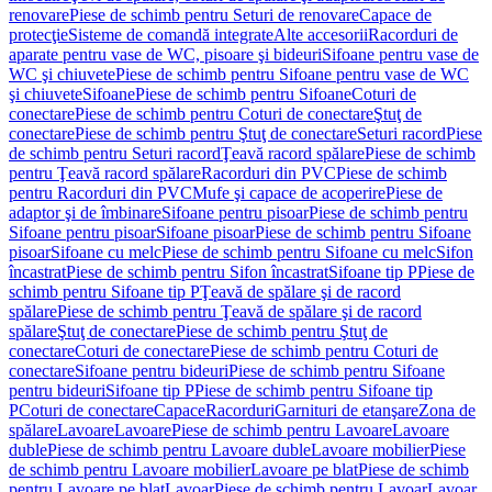
renovare
Piese de schimb pentru Seturi de renovare
Capace de
protecţie
Sisteme de comandă integrate
Alte accesorii
Racorduri de
aparate pentru vase de WC, pisoare şi bideuri
Sifoane pentru vase de
WC şi chiuvete
Piese de schimb pentru Sifoane pentru vase de WC
şi chiuvete
Sifoane
Piese de schimb pentru Sifoane
Coturi de
conectare
Piese de schimb pentru Coturi de conectare
Ştuţ de
conectare
Piese de schimb pentru Ştuţ de conectare
Seturi racord
Piese
de schimb pentru Seturi racord
Ţeavă racord spălare
Piese de schimb
pentru Ţeavă racord spălare
Racorduri din PVC
Piese de schimb
pentru Racorduri din PVC
Mufe şi capace de acoperire
Piese de
adaptor şi de îmbinare
Sifoane pentru pisoar
Piese de schimb pentru
Sifoane pentru pisoar
Sifoane pisoar
Piese de schimb pentru Sifoane
pisoar
Sifoane cu melc
Piese de schimb pentru Sifoane cu melc
Sifon
încastrat
Piese de schimb pentru Sifon încastrat
Sifoane tip P
Piese de
schimb pentru Sifoane tip P
Ţeavă de spălare şi de racord
spălare
Piese de schimb pentru Ţeavă de spălare şi de racord
spălare
Ştuţ de conectare
Piese de schimb pentru Ştuţ de
conectare
Coturi de conectare
Piese de schimb pentru Coturi de
conectare
Sifoane pentru bideuri
Piese de schimb pentru Sifoane
pentru bideuri
Sifoane tip P
Piese de schimb pentru Sifoane tip
P
Coturi de conectare
Capace
Racorduri
Garnituri de etanşare
Zona de
spălare
Lavoare
Lavoare
Piese de schimb pentru Lavoare
Lavoare
duble
Piese de schimb pentru Lavoare duble
Lavoare mobilier
Piese
de schimb pentru Lavoare mobilier
Lavoare pe blat
Piese de schimb
pentru Lavoare pe blat
Lavoar
Piese de schimb pentru Lavoar
Lavoar