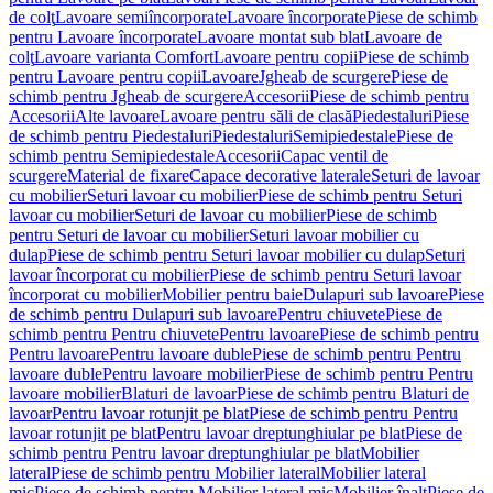
de colţ
Lavoare semiîncorporate
Lavoare încorporate
Piese de schimb
pentru Lavoare încorporate
Lavoare montat sub blat
Lavoare de
colţ
Lavoare varianta Comfort
Lavoare pentru copii
Piese de schimb
pentru Lavoare pentru copii
Lavoare
Jgheab de scurgere
Piese de
schimb pentru Jgheab de scurgere
Accesorii
Piese de schimb pentru
Accesorii
Alte lavoare
Lavoare pentru săli de clasă
Piedestaluri
Piese
de schimb pentru Piedestaluri
Piedestaluri
Semipiedestale
Piese de
schimb pentru Semipiedestale
Accesorii
Capac ventil de
scurgere
Material de fixare
Capace decorative laterale
Seturi de lavoar
cu mobilier
Seturi lavoar cu mobilier
Piese de schimb pentru Seturi
lavoar cu mobilier
Seturi de lavoar cu mobilier
Piese de schimb
pentru Seturi de lavoar cu mobilier
Seturi lavoar mobilier cu
dulap
Piese de schimb pentru Seturi lavoar mobilier cu dulap
Seturi
lavoar încorporat cu mobilier
Piese de schimb pentru Seturi lavoar
încorporat cu mobilier
Mobilier pentru baie
Dulapuri sub lavoare
Piese
de schimb pentru Dulapuri sub lavoare
Pentru chiuvete
Piese de
schimb pentru Pentru chiuvete
Pentru lavoare
Piese de schimb pentru
Pentru lavoare
Pentru lavoare duble
Piese de schimb pentru Pentru
lavoare duble
Pentru lavoare mobilier
Piese de schimb pentru Pentru
lavoare mobilier
Blaturi de lavoar
Piese de schimb pentru Blaturi de
lavoar
Pentru lavoar rotunjit pe blat
Piese de schimb pentru Pentru
lavoar rotunjit pe blat
Pentru lavoar dreptunghiular pe blat
Piese de
schimb pentru Pentru lavoar dreptunghiular pe blat
Mobilier
lateral
Piese de schimb pentru Mobilier lateral
Mobilier lateral
mic
Piese de schimb pentru Mobilier lateral mic
Mobilier înalt
Piese de