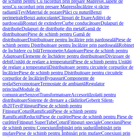
de schimb pentru Cu racorduri prin presare Mapress
Clapete de
sens
Cu racorduri prin presare Mapress
Încălzire și răcire
radiantă
Ţevi
Material de pozare
Plăci cu nuturi
Benzi
perimetrale
Benzi autocolante
Clipsuri de fixare
Aditivi de
pardoseală
Rosturi de extindere
Curbe conducătoare
Dulapuri de
distribuţie
Dulapuri de distribuţie din metal
Gamă de
distribuitoare
Piese de schimb pentru Gamă de
distribuitoare
Distribuitoare pentru încălzire prin pardoseală
Piese de
schimb pentru Distribuitoare pentru încălzire prin pardoseală
Robinet
de închidere cu bilă
Termometre
Adaptoare
Piese de schimb pentru
Adaptoare
Elemente de închidere pentru distribuitoare
Divizoare de
debit
Unităţi de reglare a temperaturii
Piese de schimb pentru Unităţi
de reglare a temperaturii
Distribuitoare pentru circuitele corpurilor de
încălzire
Piese de schimb pentru Distribuitoare pentru circuitele
corpurilor de încălzire
Bypassuri
Componente de
reglaj
Servomotoare
Termostate de ambianţă
Regulator
principal
Module de
comunicare
Senzori
Transformatoare
Accesorii
Izolaţii pentru
distribuitoare
Sisteme de drenare a clădirilor
Geberit Silent-
db20
Ţevi
Fitinguri
Piese de schimb pentru
Fitinguri
Coturi
Ramificaţii
Piese de schimb pentru
Ramificaţii
Reducţii
Piese de curățire
Piese de schimb pentru Piese de
curățire
Fitinguri SuperTube
Coturi
Fitinguri speciale
Conexiuni
Piese
de schimb pentru Conexiuni
Îmbinări prin sudură
Îmbinări prin
mufare
Piese de schimb pentru Îmbinări prin mufare
Conexiuni prin