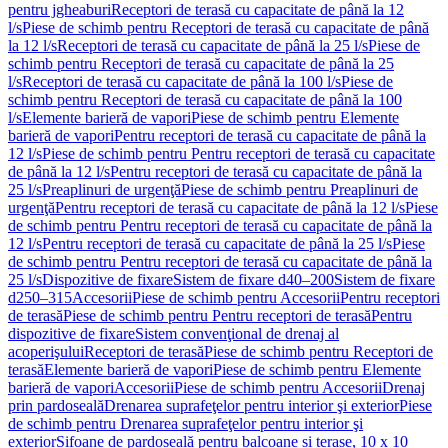
pentru jgheaburi
Receptori de terasă cu capacitate de până la 12
l/s
Piese de schimb pentru Receptori de terasă cu capacitate de până
la 12 l/s
Receptori de terasă cu capacitate de până la 25 l/s
Piese de
schimb pentru Receptori de terasă cu capacitate de până la 25
l/s
Receptori de terasă cu capacitate de până la 100 l/s
Piese de
schimb pentru Receptori de terasă cu capacitate de până la 100
l/s
Elemente barieră de vapori
Piese de schimb pentru Elemente
barieră de vapori
Pentru receptori de terasă cu capacitate de până la
12 l/s
Piese de schimb pentru Pentru receptori de terasă cu capacitate
de până la 12 l/s
Pentru receptori de terasă cu capacitate de până la
25 l/s
Preaplinuri de urgenţă
Piese de schimb pentru Preaplinuri de
urgenţă
Pentru receptori de terasă cu capacitate de până la 12 l/s
Piese
de schimb pentru Pentru receptori de terasă cu capacitate de până la
12 l/s
Pentru receptori de terasă cu capacitate de până la 25 l/s
Piese
de schimb pentru Pentru receptori de terasă cu capacitate de până la
25 l/s
Dispozitive de fixare
Sistem de fixare d40–200
Sistem de fixare
d250–315
Accesorii
Piese de schimb pentru Accesorii
Pentru receptori
de terasă
Piese de schimb pentru Pentru receptori de terasă
Pentru
dispozitive de fixare
Sistem convenţional de drenaj al
acoperişului
Receptori de terasă
Piese de schimb pentru Receptori de
terasă
Elemente barieră de vapori
Piese de schimb pentru Elemente
barieră de vapori
Accesorii
Piese de schimb pentru Accesorii
Drenaj
prin pardoseală
Drenarea suprafeţelor pentru interior şi exterior
Piese
de schimb pentru Drenarea suprafeţelor pentru interior şi
exterior
Sifoane de pardoseală pentru balcoane și terase, 10 x 10