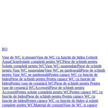
RO
Vase de WC şi pisoare
Vase de WC cu funcţie de bideu Geberit
AquaClean
Soluţie completă pentru WC
Piese de schimb pentru
Soluţie completă pentru WC
Vase WC suspendate
Piese de schimb
pentru Vase WC suspendate
Vase WC pe pardoseală
Piese de schimb
pentru Vase WC pe pardoseală
Pentru capace WC cu funcţie de
bideu
Piese de schimb pentru Pentru capace WC cu funcţie de
bideu
Pentru vase de ceramică WC
Piese de schimb pentru Pentru
vase de ceramică WC
Accesorii
Piese de schimb pentru
Accesorii
Pentru soluţie completă pentru WC
Pentru capace WC cu
funcţie de bideu
Piese de schimb pentru Pentru capace WC cu
funcţie de bideu
Pentru capace WC cu funcţie de bideu şi soluţii
complete pentru WC
Material de consum
Vase de WC şi capace