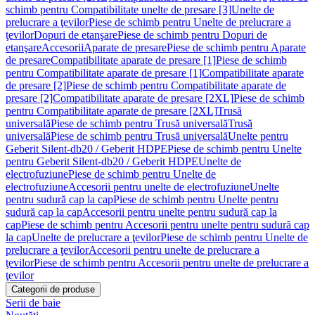
schimb pentru Compatibilitate unelte de presare [3]
Unelte de
prelucrare a ţevilor
Piese de schimb pentru Unelte de prelucrare a
ţevilor
Dopuri de etanşare
Piese de schimb pentru Dopuri de
etanşare
Accesorii
Aparate de presare
Piese de schimb pentru Aparate
de presare
Compatibilitate aparate de presare [1]
Piese de schimb
pentru Compatibilitate aparate de presare [1]
Compatibilitate aparate
de presare [2]
Piese de schimb pentru Compatibilitate aparate de
presare [2]
Compatibilitate aparate de presare [2XL]
Piese de schimb
pentru Compatibilitate aparate de presare [2XL]
Trusă
universală
Piese de schimb pentru Trusă universală
Trusă
universală
Piese de schimb pentru Trusă universală
Unelte pentru
Geberit Silent-db20 / Geberit HDPE
Piese de schimb pentru Unelte
pentru Geberit Silent-db20 / Geberit HDPE
Unelte de
electrofuziune
Piese de schimb pentru Unelte de
electrofuziune
Accesorii pentru unelte de electrofuziune
Unelte
pentru sudură cap la cap
Piese de schimb pentru Unelte pentru
sudură cap la cap
Accesorii pentru unelte pentru sudură cap la
cap
Piese de schimb pentru Accesorii pentru unelte pentru sudură cap
la cap
Unelte de prelucrare a ţevilor
Piese de schimb pentru Unelte de
prelucrare a ţevilor
Accesorii pentru unelte de prelucrare a
ţevilor
Piese de schimb pentru Accesorii pentru unelte de prelucrare a
ţevilor
Categorii de produse
Serii de baie