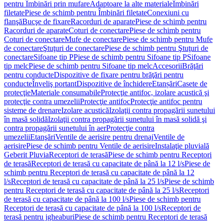
pentru Îmbinări prin mufare
Adaptoare la alte materiale
Îmbinări
filetate
Piese de schimb pentru Îmbinări filetate
Conexiuni cu
flanşă
Bucşe de fixare
Racorduri de aparate
Piese de schimb pentru
Racorduri de aparate
Coturi de conectare
Piese de schimb pentru
Coturi de conectare
Mufe de conectare
Piese de schimb pentru Mufe
de conectare
Ştuţuri de conectare
Piese de schimb pentru Ştuţuri de
conectare
Sifoane tip P
Piese de schimb pentru Sifoane tip P
Sifoane
tip melc
Piese de schimb pentru Sifoane tip melc
Accesorii
Brăţări
pentru conducte
Dispozitive de fixare pentru brăţări pentru
conducte
Înveliş portant
Dispozitive de închidere
Etanșări
Casete de
protecţie
Materiale consumabile
Protecţie antifoc, izolare acustică şi
protecţie contra umezelii
Protecţie antifoc
Protecţie antifoc pentru
sisteme de drenare
Izolare acustică
Izolaţii contra propagării sunetului
în masă solidă
Izolaţii contra propagării sunetului în masă solidă şi
contra propagării sunetului în aer
Protecţie contra
umezelii
Etanşări
Ventile de aerisire pentru drenaj
Ventile de
aerisire
Piese de schimb pentru Ventile de aerisire
Instalaţie pluvială
Geberit Pluvia
Receptori de terasă
Piese de schimb pentru Receptori
de terasă
Receptori de terasă cu capacitate de până la 12 l/s
Piese de
schimb pentru Receptori de terasă cu capacitate de până la 12
l/s
Receptori de terasă cu capacitate de până la 25 l/s
Piese de schimb
pentru Receptori de terasă cu capacitate de până la 25 l/s
Receptori
de terasă cu capacitate de până la 100 l/s
Piese de schimb pentru
Receptori de terasă cu capacitate de până la 100 l/s
Receptori de
terasă pentru jgheaburi
Piese de schimb pentru Receptori de terasă