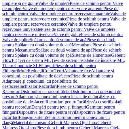
umplere şi de golire
Valve de umplere
Piese de schimb pentru Valve
de umplere
Valve de umplere pentru rezervoare aparente
Piese de
schimb pentru Valve de umplere pentru rezervoare aparente
Valve de
umplere pentru rezervoare ceramice
Piese de schimb pentru Valve de
umplere pentru rezervoare ceramice
Valve de umplere pentru
rezervoare universale
Piese de schimb pentru Valve de umplere
pentru rezervoare universale
Valve de golire
Piese de schimb pentru
Valve de golire
Spălare cu două volume de apă
Piese de schimb
pentru Spălare cu două volume de apă
Mecanisme
Piese de schimb
pentru Mecanisme
Spălare cu două volume de apă
Piese de schimb
pentru Spălare cu două volume de apă
Sisteme de alimentare
Geberit
FlowFit
Ţevi de sistem ML
Ţevi de sistem instalaţie de încălzire ML,
Therm
Conducte SL
Fitinguri
Piese de schimb pentru
Fitinguri
Mufe
Reducţii
Coturi
Teuri
Adaptoare fixe
Adaptoare şi
conexiuni, cu posibilitate de desfacere
Piese de schimb pentru
Adaptoare şi conexiuni, cu posibilitate de
desfacere
Închizători
Racorduri
Piese de schimb pentru
Racorduri
Distribuitor cu racord filetat
Distribuitor cu conexiuni de
presare
Adaptoare şi conexiuni pentru instalaţie de încălzire, cu
posibilitate de desfacere
Racorduri pentru încălzire
Accesorii
Izolații
pentru racorduri
Etanșări pentru țevi și fitinguri
Garnituri pentru
fitinguri
Dispozitive de fixare pentru țevi
Dispozitive de fixare pentru
racorduri
Etanșări sistem
Seturi șuruburi pentru conexiuni cu
flanșă
Material de consum
Geberit Mapress Oţel-Inox
Geberit
Mapress Oţel-Inox
Piese de schimb pentru Geberit Mapress Oţel-