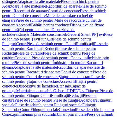
strângere
Adaptoare la alte materiale
Piese de schimb pentru
Adaptoare la alte materiale
Racorduri de aparate
Piese de schimb
pentru Racorduri de aparate
Coturi de conectare
Piese de schimb
pentru Coturi de conectare
Mufe de racordare cu inel de
etanșare
Piese de schimb pentru Mufe de racordare cu inel de
etanșare
Accesorii
Brăţări pentru conducte
Dispozitive de fixare
pentru brăţări pentru conducte
Dispozitive de
închidere
Etanșări
Materiale consumabile
Geberit Silent-PP
Ţevi
Piese
de schimb pentru Ţevi
Fitinguri
Piese de schimb pentru
Fitinguri
Coturi
Piese de schimb pentru Coturi
Ramificaţii
Piese de
schimb pentru Ramificaţii
Reducţii
Piese de schimb pentru
Reducţii
Piese de curățire
Piese de schimb pentru Piese de
curățire
Conexiuni
Piese de schimb pentru Conexiuni
Îmbinări prin
mufare
Piese de schimb pentru Îmbinări prin mufare
Racorduri
gheară
Adaptoare la alte materiale
Racorduri de aparate
Piese de
schimb pentru Racorduri de aparate
Coturi de conectare
Piese de
schimb pentru Coturi de conectare
Ştuţuri de conectare
Piese de
schimb pentru Ştuţuri de conectare
Accesorii
Brățări pentru
conducte
Dispozitive de închidere
Etanșări
Capac de
protecție
Materiale consumabile
Geberit HDPE
Ţevi
Fitinguri
Piese de
schimb pentru Fitinguri
Coturi
Ramificaţii
Reducţii
Piese de
curățire
Piese de schimb pentru Piese de curățire
Adaptoare
Fitinguri
speciale
Piese de schimb pentru Fitinguri speciale
Fitinguri
SuperTube
Coturi
Fitinguri speciale
Conexiuni
Piese de schimb pentru
Conexiuni
Îmbinări prin sudură
Îmbinări prin mufare
Piese de schimb