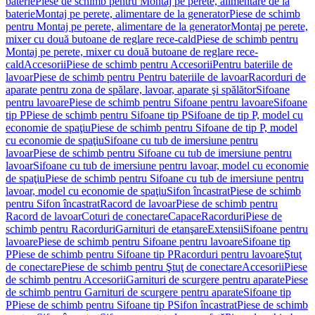
baterie
Piese de schimb pentru Montaj pe perete, alimentare de la
baterie
Montaj pe perete, alimentare de la generator
Piese de schimb
pentru Montaj pe perete, alimentare de la generator
Montaj pe perete,
mixer cu două butoane de reglare rece-cald
Piese de schimb pentru
Montaj pe perete, mixer cu două butoane de reglare rece-
cald
Accesorii
Piese de schimb pentru Accesorii
Pentru bateriile de
lavoar
Piese de schimb pentru Pentru bateriile de lavoar
Racorduri de
aparate pentru zona de spălare, lavoar, aparate şi spălător
Sifoane
pentru lavoare
Piese de schimb pentru Sifoane pentru lavoare
Sifoane
tip P
Piese de schimb pentru Sifoane tip P
Sifoane de tip P, model cu
economie de spaţiu
Piese de schimb pentru Sifoane de tip P, model
cu economie de spaţiu
Sifoane cu tub de imersiune pentru
lavoar
Piese de schimb pentru Sifoane cu tub de imersiune pentru
lavoar
Sifoane cu tub de imersiune pentru lavoar, model cu economie
de spaţiu
Piese de schimb pentru Sifoane cu tub de imersiune pentru
lavoar, model cu economie de spaţiu
Sifon încastrat
Piese de schimb
pentru Sifon încastrat
Racord de lavoar
Piese de schimb pentru
Racord de lavoar
Coturi de conectare
Capace
Racorduri
Piese de
schimb pentru Racorduri
Garnituri de etanşare
Extensii
Sifoane pentru
lavoare
Piese de schimb pentru Sifoane pentru lavoare
Sifoane tip
P
Piese de schimb pentru Sifoane tip P
Racorduri pentru lavoare
Ştuţ
de conectare
Piese de schimb pentru Ştuţ de conectare
Accesorii
Piese
de schimb pentru Accesorii
Garnituri de scurgere pentru aparate
Piese
de schimb pentru Garnituri de scurgere pentru aparate
Sifoane tip
P
Piese de schimb pentru Sifoane tip P
Sifon încastrat
Piese de schimb