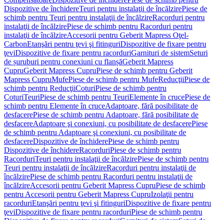
Dispozitive de închidere
Teuri pentru instalaţii de încălzire
Piese de
schimb pentru Teuri pentru instalaţii de încălzire
Racorduri pentru
instalaţii de încălzire
Piese de schimb pentru Racorduri pentru
instalaţii de încălzire
Accesorii pentru Geberit Mapress Oţel-
Carbon
Etanşări pentru ţevi şi fitinguri
Dispozitive de fixare pentru
ţevi
Dispozitive de fixare pentru racorduri
Garnituri de sistem
Seturi
de șuruburi pentru conexiuni cu flanșă
Geberit Mapress
Cupru
Geberit Mapress Cupru
Piese de schimb pentru Geberit
Mapress Cupru
Mufe
Piese de schimb pentru Mufe
Reducţii
Piese de
schimb pentru Reducţii
Coturi
Piese de schimb pentru
Coturi
Teuri
Piese de schimb pentru Teuri
Elemente în cruce
Piese de
schimb pentru Elemente în cruce
Adaptoare, fără posibilitate de
desfacere
Piese de schimb pentru Adaptoare, fără posibilitate de
desfacere
Adaptoare şi conexiuni, cu posibilitate de desfacere
Piese
de schimb pentru Adaptoare şi conexiuni, cu posibilitate de
desfacere
Dispozitive de închidere
Piese de schimb pentru
Dispozitive de închidere
Racorduri
Piese de schimb pentru
Racorduri
Teuri pentru instalaţii de încălzire
Piese de schimb pentru
Teuri pentru instalaţii de încălzire
Racorduri pentru instalaţii de
încălzire
Piese de schimb pentru Racorduri pentru instalaţii de
încălzire
Accesorii pentru Geberit Mapress Cupru
Piese de schimb
pentru Accesorii pentru Geberit Mapress Cupru
Izolaţii pentru
racorduri
Etanşări pentru ţevi şi fitinguri
Dispozitive de fixare pentru
ţevi
Dispozitive de fixare pentru racorduri
Piese de schimb pentru