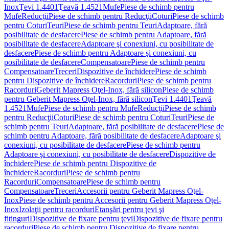
Inox
Ţevi 1.4401
Ţeavă 1.4521
Mufe
Piese de schimb pentru
Mufe
Reducţii
Piese de schimb pentru Reducţii
Coturi
Piese de schimb
pentru Coturi
Teuri
Piese de schimb pentru Teuri
Adaptoare, fără
posibilitate de desfacere
Piese de schimb pentru Adaptoare, fără
posibilitate de desfacere
Adaptoare şi conexiuni, cu posibilitate de
desfacere
Piese de schimb pentru Adaptoare şi conexiuni, cu
posibilitate de desfacere
Compensatoare
Piese de schimb pentru
Compensatoare
Treceri
Dispozitive de închidere
Piese de schimb
pentru Dispozitive de închidere
Racorduri
Piese de schimb pentru
Racorduri
Geberit Mapress Oţel-Inox, fără silicon
Piese de schimb
pentru Geberit Mapress Oţel-Inox, fără silicon
Ţevi 1.4401
Ţeavă
1.4521
Mufe
Piese de schimb pentru Mufe
Reducţii
Piese de schimb
pentru Reducţii
Coturi
Piese de schimb pentru Coturi
Teuri
Piese de
schimb pentru Teuri
Adaptoare, fără posibilitate de desfacere
Piese de
schimb pentru Adaptoare, fără posibilitate de desfacere
Adaptoare şi
conexiuni, cu posibilitate de desfacere
Piese de schimb pentru
Adaptoare şi conexiuni, cu posibilitate de desfacere
Dispozitive de
închidere
Piese de schimb pentru Dispozitive de
închidere
Racorduri
Piese de schimb pentru
Racorduri
Compensatoare
Piese de schimb pentru
Compensatoare
Treceri
Accesorii pentru Geberit Mapress Oţel-
Inox
Piese de schimb pentru Accesorii pentru Geberit Mapress Oţel-
Inox
Izolaţii pentru racorduri
Etanşări pentru ţevi şi
fitinguri
Dispozitive de fixare pentru ţevi
Dispozitive de fixare pentru
racorduri
Piese de schimb pentru Dispozitive de fixare pentru