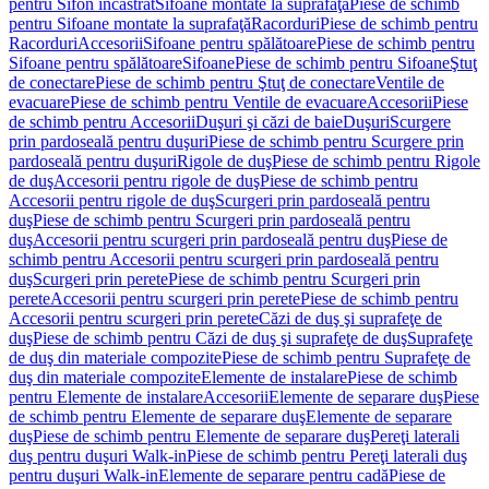
pentru Sifon încastrat
Sifoane montate la suprafaţă
Piese de schimb
pentru Sifoane montate la suprafaţă
Racorduri
Piese de schimb pentru
Racorduri
Accesorii
Sifoane pentru spălătoare
Piese de schimb pentru
Sifoane pentru spălătoare
Sifoane
Piese de schimb pentru Sifoane
Ştuţ
de conectare
Piese de schimb pentru Ştuţ de conectare
Ventile de
evacuare
Piese de schimb pentru Ventile de evacuare
Accesorii
Piese
de schimb pentru Accesorii
Duşuri şi căzi de baie
Duşuri
Scurgere
prin pardoseală pentru duşuri
Piese de schimb pentru Scurgere prin
pardoseală pentru duşuri
Rigole de duş
Piese de schimb pentru Rigole
de duş
Accesorii pentru rigole de duş
Piese de schimb pentru
Accesorii pentru rigole de duş
Scurgeri prin pardoseală pentru
duş
Piese de schimb pentru Scurgeri prin pardoseală pentru
duş
Accesorii pentru scurgeri prin pardoseală pentru duş
Piese de
schimb pentru Accesorii pentru scurgeri prin pardoseală pentru
duş
Scurgeri prin perete
Piese de schimb pentru Scurgeri prin
perete
Accesorii pentru scurgeri prin perete
Piese de schimb pentru
Accesorii pentru scurgeri prin perete
Căzi de duş şi suprafeţe de
duş
Piese de schimb pentru Căzi de duş şi suprafeţe de duş
Suprafeţe
de duş din materiale compozite
Piese de schimb pentru Suprafeţe de
duş din materiale compozite
Elemente de instalare
Piese de schimb
pentru Elemente de instalare
Accesorii
Elemente de separare duş
Piese
de schimb pentru Elemente de separare duş
Elemente de separare
duş
Piese de schimb pentru Elemente de separare duş
Pereţi laterali
duş pentru duşuri Walk-in
Piese de schimb pentru Pereţi laterali duş
pentru duşuri Walk-in
Elemente de separare pentru cadă
Piese de