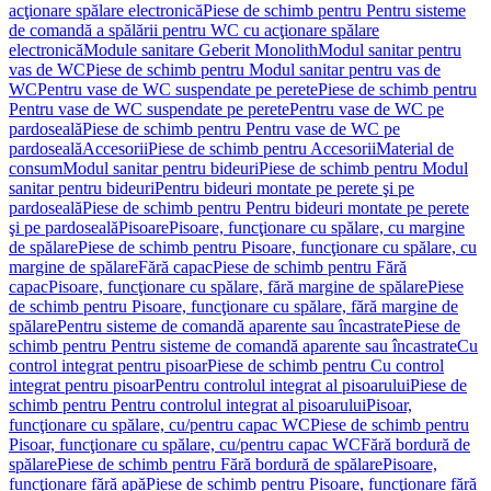
acţionare spălare electronică
Piese de schimb pentru Pentru sisteme
de comandă a spălării pentru WC cu acţionare spălare
electronică
Module sanitare Geberit Monolith
Modul sanitar pentru
vas de WC
Piese de schimb pentru Modul sanitar pentru vas de
WC
Pentru vase de WC suspendate pe perete
Piese de schimb pentru
Pentru vase de WC suspendate pe perete
Pentru vase de WC pe
pardoseală
Piese de schimb pentru Pentru vase de WC pe
pardoseală
Accesorii
Piese de schimb pentru Accesorii
Material de
consum
Modul sanitar pentru bideuri
Piese de schimb pentru Modul
sanitar pentru bideuri
Pentru bideuri montate pe perete şi pe
pardoseală
Piese de schimb pentru Pentru bideuri montate pe perete
şi pe pardoseală
Pisoare
Pisoare, funcţionare cu spălare, cu margine
de spălare
Piese de schimb pentru Pisoare, funcţionare cu spălare, cu
margine de spălare
Fără capac
Piese de schimb pentru Fără
capac
Pisoare, funcţionare cu spălare, fără margine de spălare
Piese
de schimb pentru Pisoare, funcţionare cu spălare, fără margine de
spălare
Pentru sisteme de comandă aparente sau încastrate
Piese de
schimb pentru Pentru sisteme de comandă aparente sau încastrate
Cu
control integrat pentru pisoar
Piese de schimb pentru Cu control
integrat pentru pisoar
Pentru controlul integrat al pisoarului
Piese de
schimb pentru Pentru controlul integrat al pisoarului
Pisoar,
funcţionare cu spălare, cu/pentru capac WC
Piese de schimb pentru
Pisoar, funcţionare cu spălare, cu/pentru capac WC
Fără bordură de
spălare
Piese de schimb pentru Fără bordură de spălare
Pisoare,
funcţionare fără apă
Piese de schimb pentru Pisoare, funcţionare fără