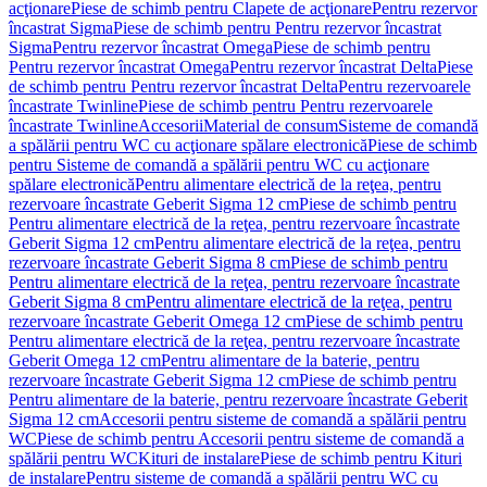
acţionare
Piese de schimb pentru Clapete de acţionare
Pentru rezervor
încastrat Sigma
Piese de schimb pentru Pentru rezervor încastrat
Sigma
Pentru rezervor încastrat Omega
Piese de schimb pentru
Pentru rezervor încastrat Omega
Pentru rezervor încastrat Delta
Piese
de schimb pentru Pentru rezervor încastrat Delta
Pentru rezervoarele
încastrate Twinline
Piese de schimb pentru Pentru rezervoarele
încastrate Twinline
Accesorii
Material de consum
Sisteme de comandă
a spălării pentru WC cu acţionare spălare electronică
Piese de schimb
pentru Sisteme de comandă a spălării pentru WC cu acţionare
spălare electronică
Pentru alimentare electrică de la reţea, pentru
rezervoare încastrate Geberit Sigma 12 cm
Piese de schimb pentru
Pentru alimentare electrică de la reţea, pentru rezervoare încastrate
Geberit Sigma 12 cm
Pentru alimentare electrică de la reţea, pentru
rezervoare încastrate Geberit Sigma 8 cm
Piese de schimb pentru
Pentru alimentare electrică de la reţea, pentru rezervoare încastrate
Geberit Sigma 8 cm
Pentru alimentare electrică de la reţea, pentru
rezervoare încastrate Geberit Omega 12 cm
Piese de schimb pentru
Pentru alimentare electrică de la reţea, pentru rezervoare încastrate
Geberit Omega 12 cm
Pentru alimentare de la baterie, pentru
rezervoare încastrate Geberit Sigma 12 cm
Piese de schimb pentru
Pentru alimentare de la baterie, pentru rezervoare încastrate Geberit
Sigma 12 cm
Accesorii pentru sisteme de comandă a spălării pentru
WC
Piese de schimb pentru Accesorii pentru sisteme de comandă a
spălării pentru WC
Kituri de instalare
Piese de schimb pentru Kituri
de instalare
Pentru sisteme de comandă a spălării pentru WC cu