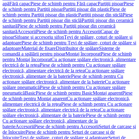
apă
Fără capac
Piese de schimb pentru Fără capac
Partiţii pisoar
Piese
de schimb pentru Partiţii pisoar
Partiţii pisoar din plastic
Piese de
schimb pentru Partiţii pisoar din plastic
Partiţii pisoar din sticlă
Piese
de schimb pentru Partiţii pisoar din sticlă
Partiţii pisoar din ceramică
sanitară
Piese de schimb pentru Partiţii pisoar din ceramică
sanitară
Accesorii
Piese de schimb pentru Accesorii
Capac de
pisoar
Sifoane şi accesoriu sifon
Ţevi de spălare, coturi de spălare şi
adaptoare
Piese de schimb pentru Ţevi de spălare, coturi de spălare şi
adaptoare
Material de fixare
Distribuitor de spălare
Sisteme de
comandă a spălării pentru pisoar
Montaj încorporat
Piese de schimb
pentru Montaj încorporat
Cu acţionare spălare electronică, alimentare
electrică de la reţea
Piese de schimb pentru Cu acţionare spălare
electronică, alimentare electrică de la reţea
Cu acţionare spălare
electronică, alimentare de la baterie
Piese de schimb pentru Cu
acţionare spălare electronică, alimentare de la baterie
Cu acţionare
spălare pneumatică
Piese de schimb pentru Cu acţionare spălare
pneumatică
Basic
Piese de schimb pentru Basic
Montaj aparent
Piese
de schimb pentru Montaj aparent
Cu acţionare spălare electronică,
alimentare electrică de la reţea
Piese de schimb pentru Cu acţionare
spălare electronică, alimentare electrică de la reţea
Cu acţionare
spălare electronică, alimentare de la baterie
Piese de schimb pentru
Cu acţionare spălare electronică, alimentare de la
baterie
Accesorii
Piese de schimb pentru Accesorii
Seturi de carcase şi
de înlocuire
Piese de schimb pentru Seturi de carcase şi de
înlocuire
Ţevi de spălare, coturi de spălare şi adaptoare
Seturi de