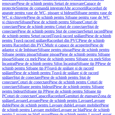
renovare
Piese de schimb pentru Seturi de renovare
Capace de
protecţie
Sisteme de comandă integrate
Alte accesorii
Racorduri de
aparate pentru vase de WC, pisoare şi bideuri
Sifoane pentru vase de
WC şi chiuvete
Piese de schimb pentru Sifoane pentru vase de WC
şi chiuvete
Sifoane
Piese de schimb pentru Sifoane
Coturi de
conectare
Piese de schimb pentru Coturi de conectare
Ştuţ de
conectare
Piese de schimb pentru Ştuţ de conectare
Seturi racord
Piese
de schimb pentru Seturi racord
Ţeavă racord spălare
Piese de schimb
pentru Ţeavă racord spălare
Racorduri din PVC
Piese de schimb
pentru Racorduri din PVC
Mufe şi capace de acoperire
Piese de
adaptor şi de îmbinare
Sifoane pentru pisoar
Piese de schimb pentru
Sifoane pentru pisoar
Sifoane pisoar
Piese de schimb pentru Sifoane
pisoar
Sifoane cu melc
Piese de schimb pentru Sifoane cu melc
Sifon
încastrat
Piese de schimb pentru Sifon încastrat
Sifoane tip P
Piese de
schimb pentru Sifoane tip P
Ţeavă de spălare şi de racord
spălare
Piese de schimb pentru Ţeavă de spălare şi de racord
spălare
Ştuţ de conectare
Piese de schimb pentru Ştuţ de
conectare
Coturi de conectare
Piese de schimb pentru Coturi de
conectare
Sifoane pentru bideuri
Piese de schimb pentru Sifoane
pentru bideuri
Sifoane tip P
Piese de schimb pentru Sifoane tip
P
Coturi de conectare
Capace
Racorduri
Garnituri de etanşare
Zona de
spălare
Lavoare
Lavoare
Piese de schimb pentru Lavoare
Lavoare
duble
Piese de schimb pentru Lavoare duble
Lavoare mobilier
Piese
de schimb pentru Lavoare mobilier
Lavoare pe blat
Piese de schimb
pentru Lavoare pe blat
Lavoar
Piese de schimb pentru Lavoar
Lavoar