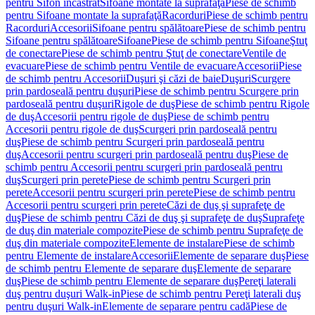
pentru Sifon încastrat
Sifoane montate la suprafaţă
Piese de schimb
pentru Sifoane montate la suprafaţă
Racorduri
Piese de schimb pentru
Racorduri
Accesorii
Sifoane pentru spălătoare
Piese de schimb pentru
Sifoane pentru spălătoare
Sifoane
Piese de schimb pentru Sifoane
Ştuţ
de conectare
Piese de schimb pentru Ştuţ de conectare
Ventile de
evacuare
Piese de schimb pentru Ventile de evacuare
Accesorii
Piese
de schimb pentru Accesorii
Duşuri şi căzi de baie
Duşuri
Scurgere
prin pardoseală pentru duşuri
Piese de schimb pentru Scurgere prin
pardoseală pentru duşuri
Rigole de duş
Piese de schimb pentru Rigole
de duş
Accesorii pentru rigole de duş
Piese de schimb pentru
Accesorii pentru rigole de duş
Scurgeri prin pardoseală pentru
duş
Piese de schimb pentru Scurgeri prin pardoseală pentru
duş
Accesorii pentru scurgeri prin pardoseală pentru duş
Piese de
schimb pentru Accesorii pentru scurgeri prin pardoseală pentru
duş
Scurgeri prin perete
Piese de schimb pentru Scurgeri prin
perete
Accesorii pentru scurgeri prin perete
Piese de schimb pentru
Accesorii pentru scurgeri prin perete
Căzi de duş şi suprafeţe de
duş
Piese de schimb pentru Căzi de duş şi suprafeţe de duş
Suprafeţe
de duş din materiale compozite
Piese de schimb pentru Suprafeţe de
duş din materiale compozite
Elemente de instalare
Piese de schimb
pentru Elemente de instalare
Accesorii
Elemente de separare duş
Piese
de schimb pentru Elemente de separare duş
Elemente de separare
duş
Piese de schimb pentru Elemente de separare duş
Pereţi laterali
duş pentru duşuri Walk-in
Piese de schimb pentru Pereţi laterali duş
pentru duşuri Walk-in
Elemente de separare pentru cadă
Piese de