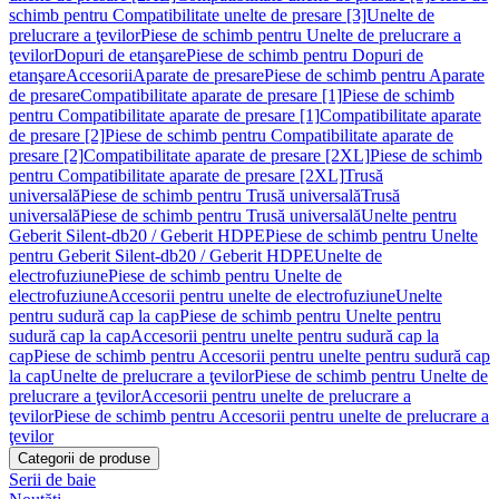
schimb pentru Compatibilitate unelte de presare [3]
Unelte de
prelucrare a ţevilor
Piese de schimb pentru Unelte de prelucrare a
ţevilor
Dopuri de etanşare
Piese de schimb pentru Dopuri de
etanşare
Accesorii
Aparate de presare
Piese de schimb pentru Aparate
de presare
Compatibilitate aparate de presare [1]
Piese de schimb
pentru Compatibilitate aparate de presare [1]
Compatibilitate aparate
de presare [2]
Piese de schimb pentru Compatibilitate aparate de
presare [2]
Compatibilitate aparate de presare [2XL]
Piese de schimb
pentru Compatibilitate aparate de presare [2XL]
Trusă
universală
Piese de schimb pentru Trusă universală
Trusă
universală
Piese de schimb pentru Trusă universală
Unelte pentru
Geberit Silent-db20 / Geberit HDPE
Piese de schimb pentru Unelte
pentru Geberit Silent-db20 / Geberit HDPE
Unelte de
electrofuziune
Piese de schimb pentru Unelte de
electrofuziune
Accesorii pentru unelte de electrofuziune
Unelte
pentru sudură cap la cap
Piese de schimb pentru Unelte pentru
sudură cap la cap
Accesorii pentru unelte pentru sudură cap la
cap
Piese de schimb pentru Accesorii pentru unelte pentru sudură cap
la cap
Unelte de prelucrare a ţevilor
Piese de schimb pentru Unelte de
prelucrare a ţevilor
Accesorii pentru unelte de prelucrare a
ţevilor
Piese de schimb pentru Accesorii pentru unelte de prelucrare a
ţevilor
Categorii de produse
Serii de baie