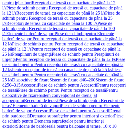
pentru jgheaburi
Receptori de terasă cu capacitate de până la 12
l/s
Piese de schimb pentru Receptori de terasă cu capacitate de până
la 12 l/s
Receptori de terasă cu capacitate de până la 25 l/s
Piese de
schimb pentru Receptori de terasă cu capacitate de până la 25
l/s
Receptori de terasă cu capacitate de până la 100 l/s
Piese de
schimb pentru Receptori de terasă cu capacitate de până la 100
l/s
Elemente barieră de vapori
Piese de schimb pentru Elemente
barieră de vapori
Pentru receptori de terasă cu capacitate de până la
12 l/s
Piese de schimb pentru Pentru receptori de terasă cu capacitate
de până la 12 l/s
Pentru receptori de terasă cu capacitate de până la
25 l/s
Preaplinuri de urgenţă
Piese de schimb pentru Preaplinuri de
urgenţă
Pentru receptori de terasă cu capacitate de până la 12 l/s
Piese
de schimb pentru Pentru receptori de terasă cu capacitate de până la
12 l/s
Pentru receptori de terasă cu capacitate de până la 25 l/s
Piese
de schimb pentru Pentru receptori de terasă cu capacitate de până la
25 l/s
Dispozitive de fixare
Sistem de fixare d40–200
Sistem de fixare
d250–315
Accesorii
Piese de schimb pentru Accesorii
Pentru receptori
de terasă
Piese de schimb pentru Pentru receptori de terasă
Pentru
dispozitive de fixare
Sistem convenţional de drenaj al
acoperişului
Receptori de terasă
Piese de schimb pentru Receptori de
terasă
Elemente barieră de vapori
Piese de schimb pentru Elemente
barieră de vapori
Accesorii
Piese de schimb pentru Accesorii
Drenaj
prin pardoseală
Drenarea suprafeţelor pentru interior şi exterior
Piese
de schimb pentru Drenarea suprafeţelor pentru interior şi
exterior
Sifoane de pardoseală pentru balcoane și terase, 10 x 10