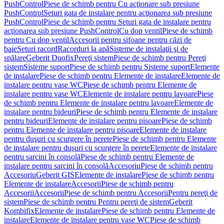
PushControl
Piese de schimb pentru Cu acţionare sub presiune
PushControl
Seturi gata de instalare pentru acţionarea sub presiune
PushControl
Piese de schimb pentru Seturi gata de instalare pentru
acţionarea sub presiune PushControl
Cu dop ventil
Piese de schimb
pentru Cu dop ventil
Accesorii pentru sifoane pentru căzi de
baie
Seturi racord
Racorduri la apă
Sisteme de instalaţii şi de
spălare
Geberit Duofix
Pereţi sistem
Piese de schimb pentru Pereţi
sistem
Sisteme suport
Piese de schimb pentru Sisteme suport
Elemente
de instalare
Piese de schimb pentru Elemente de instalare
Elemente de
instalare pentru vase WC
Piese de schimb pentru Elemente de
instalare pentru vase WC
Elemente de instalare pentru lavoare
Piese
de schimb pentru Elemente de instalare pentru lavoare
Elemente de
instalare pentru bideuri
Piese de schimb pentru Elemente de instalare
pentru bideuri
Elemente de instalare pentru pisoare
Piese de schimb
pentru Elemente de instalare pentru pisoare
Elemente de instalare
pentru duşuri cu scurgere în perete
Piese de schimb pentru Elemente
de instalare pentru duşuri cu scurgere în perete
Elemente de instalare
pentru sarcini în consolă
Piese de schimb pentru Elemente de
instalare pentru sarcini în consolă
Accesoriu
Piese de schimb pentru
Accesoriu
Geberit GIS
Elemente de instalare
Piese de schimb pentru
Elemente de instalare
Accesorii
Piese de schimb pentru
Accesorii
Accesorii
Piese de schimb pentru Accesorii
Pentru pereţi de
sistem
Piese de schimb pentru Pentru pereţi de sistem
Geberit
Kombifix
Elemente de instalare
Piese de schimb pentru Elemente de
instalare
Elemente de instalare pentru vase WC
Piese de schimb