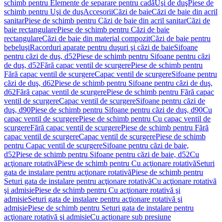
schimb pentru Elemente de separare pentru cadă
Uşi de duş
Piese de
schimb pentru Uşi de duş
Accesorii
Căzi de baie
Căzi de baie din acril
sanitar
Piese de schimb pentru Căzi de baie din acril sanitar
Căzi de
baie rectangulare
Piese de schimb pentru Căzi de baie
rectangulare
Căzi de baie din material compozit
Căzi de baie pentru
bebeluşi
Racorduri aparate pentru duşuri şi căzi de baie
Sifoane
pentru căzi de duş, d52
Piese de schimb pentru Sifoane pentru căzi
de duş, d52
Fără capac ventil de scurgere
Piese de schimb pentru
Fără capac ventil de scurgere
Capac ventil de scurgere
Sifoane pentru
căzi de duş, d62
Piese de schimb pentru Sifoane pentru căzi de duş,
d62
Fără capac ventil de scurgere
Piese de schimb pentru Fără capac
ventil de scurgere
Capac ventil de scurgere
Sifoane pentru căzi de
duş, d90
Piese de schimb pentru Sifoane pentru căzi de duş, d90
Cu
capac ventil de scurgere
Piese de schimb pentru Cu capac ventil de
scurgere
Fără capac ventil de scurgere
Piese de schimb pentru Fără
capac ventil de scurgere
Capac ventil de scurgere
Piese de schimb
pentru Capac ventil de scurgere
Sifoane pentru căzi de baie,
d52
Piese de schimb pentru Sifoane pentru căzi de baie, d52
Cu
acţionare rotativă
Piese de schimb pentru Cu acţionare rotativă
Seturi
gata de instalare pentru acţionare rotativă
Piese de schimb pentru
Seturi gata de instalare pentru acţionare rotativă
Cu acţionare rotativă
şi admisie
Piese de schimb pentru Cu acţionare rotativă şi
admisie
Seturi gata de instalare pentru acţionare rotativă şi
admisie
Piese de schimb pentru Seturi gata de instalare pentru
acţionare rotativă şi admisie
Cu acţionare sub presiune