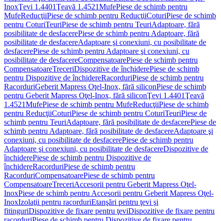
Inox
Ţevi 1.4401
Ţeavă 1.4521
Mufe
Piese de schimb pentru
Mufe
Reducţii
Piese de schimb pentru Reducţii
Coturi
Piese de schimb
pentru Coturi
Teuri
Piese de schimb pentru Teuri
Adaptoare, fără
posibilitate de desfacere
Piese de schimb pentru Adaptoare, fără
posibilitate de desfacere
Adaptoare şi conexiuni, cu posibilitate de
desfacere
Piese de schimb pentru Adaptoare şi conexiuni, cu
posibilitate de desfacere
Compensatoare
Piese de schimb pentru
Compensatoare
Treceri
Dispozitive de închidere
Piese de schimb
pentru Dispozitive de închidere
Racorduri
Piese de schimb pentru
Racorduri
Geberit Mapress Oţel-Inox, fără silicon
Piese de schimb
pentru Geberit Mapress Oţel-Inox, fără silicon
Ţevi 1.4401
Ţeavă
1.4521
Mufe
Piese de schimb pentru Mufe
Reducţii
Piese de schimb
pentru Reducţii
Coturi
Piese de schimb pentru Coturi
Teuri
Piese de
schimb pentru Teuri
Adaptoare, fără posibilitate de desfacere
Piese de
schimb pentru Adaptoare, fără posibilitate de desfacere
Adaptoare şi
conexiuni, cu posibilitate de desfacere
Piese de schimb pentru
Adaptoare şi conexiuni, cu posibilitate de desfacere
Dispozitive de
închidere
Piese de schimb pentru Dispozitive de
închidere
Racorduri
Piese de schimb pentru
Racorduri
Compensatoare
Piese de schimb pentru
Compensatoare
Treceri
Accesorii pentru Geberit Mapress Oţel-
Inox
Piese de schimb pentru Accesorii pentru Geberit Mapress Oţel-
Inox
Izolaţii pentru racorduri
Etanşări pentru ţevi şi
fitinguri
Dispozitive de fixare pentru ţevi
Dispozitive de fixare pentru
racorduri
Piese de schimb pentru Dispozitive de fixare pentru