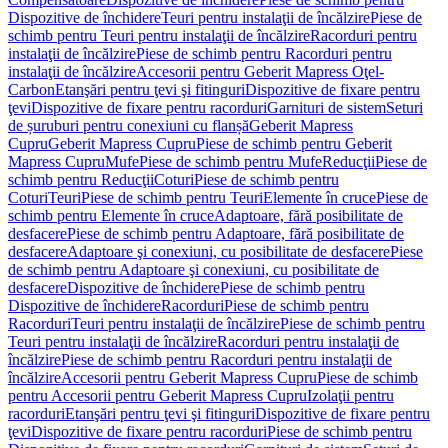
Dispozitive de închidere
Teuri pentru instalaţii de încălzire
Piese de
schimb pentru Teuri pentru instalaţii de încălzire
Racorduri pentru
instalaţii de încălzire
Piese de schimb pentru Racorduri pentru
instalaţii de încălzire
Accesorii pentru Geberit Mapress Oţel-
Carbon
Etanşări pentru ţevi şi fitinguri
Dispozitive de fixare pentru
ţevi
Dispozitive de fixare pentru racorduri
Garnituri de sistem
Seturi
de șuruburi pentru conexiuni cu flanșă
Geberit Mapress
Cupru
Geberit Mapress Cupru
Piese de schimb pentru Geberit
Mapress Cupru
Mufe
Piese de schimb pentru Mufe
Reducţii
Piese de
schimb pentru Reducţii
Coturi
Piese de schimb pentru
Coturi
Teuri
Piese de schimb pentru Teuri
Elemente în cruce
Piese de
schimb pentru Elemente în cruce
Adaptoare, fără posibilitate de
desfacere
Piese de schimb pentru Adaptoare, fără posibilitate de
desfacere
Adaptoare şi conexiuni, cu posibilitate de desfacere
Piese
de schimb pentru Adaptoare şi conexiuni, cu posibilitate de
desfacere
Dispozitive de închidere
Piese de schimb pentru
Dispozitive de închidere
Racorduri
Piese de schimb pentru
Racorduri
Teuri pentru instalaţii de încălzire
Piese de schimb pentru
Teuri pentru instalaţii de încălzire
Racorduri pentru instalaţii de
încălzire
Piese de schimb pentru Racorduri pentru instalaţii de
încălzire
Accesorii pentru Geberit Mapress Cupru
Piese de schimb
pentru Accesorii pentru Geberit Mapress Cupru
Izolaţii pentru
racorduri
Etanşări pentru ţevi şi fitinguri
Dispozitive de fixare pentru
ţevi
Dispozitive de fixare pentru racorduri
Piese de schimb pentru