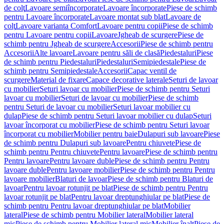
de colţ
Lavoare semiîncorporate
Lavoare încorporate
Piese de schimb
pentru Lavoare încorporate
Lavoare montat sub blat
Lavoare de
colţ
Lavoare varianta Comfort
Lavoare pentru copii
Piese de schimb
pentru Lavoare pentru copii
Lavoare
Jgheab de scurgere
Piese de
schimb pentru Jgheab de scurgere
Accesorii
Piese de schimb pentru
Accesorii
Alte lavoare
Lavoare pentru săli de clasă
Piedestaluri
Piese
de schimb pentru Piedestaluri
Piedestaluri
Semipiedestale
Piese de
schimb pentru Semipiedestale
Accesorii
Capac ventil de
scurgere
Material de fixare
Capace decorative laterale
Seturi de lavoar
cu mobilier
Seturi lavoar cu mobilier
Piese de schimb pentru Seturi
lavoar cu mobilier
Seturi de lavoar cu mobilier
Piese de schimb
pentru Seturi de lavoar cu mobilier
Seturi lavoar mobilier cu
dulap
Piese de schimb pentru Seturi lavoar mobilier cu dulap
Seturi
lavoar încorporat cu mobilier
Piese de schimb pentru Seturi lavoar
încorporat cu mobilier
Mobilier pentru baie
Dulapuri sub lavoare
Piese
de schimb pentru Dulapuri sub lavoare
Pentru chiuvete
Piese de
schimb pentru Pentru chiuvete
Pentru lavoare
Piese de schimb pentru
Pentru lavoare
Pentru lavoare duble
Piese de schimb pentru Pentru
lavoare duble
Pentru lavoare mobilier
Piese de schimb pentru Pentru
lavoare mobilier
Blaturi de lavoar
Piese de schimb pentru Blaturi de
lavoar
Pentru lavoar rotunjit pe blat
Piese de schimb pentru Pentru
lavoar rotunjit pe blat
Pentru lavoar dreptunghiular pe blat
Piese de
schimb pentru Pentru lavoar dreptunghiular pe blat
Mobilier
lateral
Piese de schimb pentru Mobilier lateral
Mobilier lateral
mic
Piese de schimb pentru Mobilier lateral mic
Mobilier înalt
Piese de