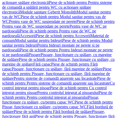
acţionare spălare electronică
Piese de schimb pentru Pentru sisteme
de comandă a spălării pentru WC cu acţionare spălare
electronică
Module sanitare Geberit Monolith
Modul sanitar pentru
vas de WC
Piese de schimb pentru Modul sanitar pentru vas de
WC
Pentru vase de WC suspendate pe perete
Piese de schimb pentru
Pentru vase de WC suspendate pe perete
Pentru vase de WC pe
pardoseală
Piese de schimb pentru Pentru vase de WC pe
pardoseală
Accesorii
Piese de schimb pentru Accesorii
Material de
consum
Modul sanitar pentru bideuri
Piese de schimb pentru Modul
sanitar pentru bideuri
Pentru bideuri montate pe perete şi pe
pardoseală
Piese de schimb pentru Pentru bideuri montate pe perete
şi pe pardoseală
Pisoare
Pisoare, funcţionare cu spălare, cu margine
de spălare
Piese de schimb pentru Pisoare, funcţionare cu spălare, cu
margine de spălare
Fără capac
Piese de schimb pentru Fără
capac
Pisoare, funcţionare cu spălare, fără margine de spălare
Piese
de schimb pentru Pisoare, funcţionare cu spălare, fără margine de
spălare
Pentru sisteme de comandă aparente sau încastrate
Piese de
schimb pentru Pentru sisteme de comandă aparente sau încastrate
Cu
control integrat pentru pisoar
Piese de schimb pentru Cu control
integrat pentru pisoar
Pentru controlul integrat al pisoarului
Piese de
schimb pentru Pentru controlul integrat al pisoarului
Pisoar,
funcţionare cu spălare, cu/pentru capac WC
Piese de schimb pentru
Pisoar, funcţionare cu spălare, cu/pentru capac WC
Fără bordură de
spălare
Piese de schimb pentru Fără bordură de spălare
Pisoare,
funcţionare fără apă
Piese de schimb pentru Pisoare, funcţionare fără