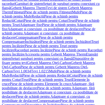
racorduri
Garnituri de sistem
Seturi de șuruburi pentru conexiuni cu
flanșă
Geberit Mapress Therm
Ţevi de sistem Geberit Mapress
Therm
Fitinguri
Piese de schimb pentru Fitinguri
Mufe
Piese de
schimb pentru Mufe
Reducţii
Piese de schimb pentru
Reducţii
Coturi
Piese de schimb pentru Coturi
Teuri
Piese de schimb
pentru Teuri
Adaptoare fixe
Piese de schimb pentru Adaptoare
fixe
Adaptoare şi conexiuni, cu posibilitate de desfacere
Piese de
schimb pentru Adaptoare şi conexiuni, cu posibilitate de
desfacere
Compensatoare
Piese de schimb pentru
Compensatoare
Închizători
Piese de schimb pentru Închizători
Teuri
pentru încălzire
Piese de schimb pentru Teuri pentru
încălzire
Racorduri pentru încălzire
Piese de schimb pentru Racorduri
pentru încălzire
Accesoriu pentru Geberit Mapress Therm
Etanşări
sistem
Seturi şuruburi pentru conexiuni cu flanşă
Dispozitive de
fixare pentru ţevi
Geberit Mapress Oţel-Carbon
Geberit Mapress
Oţel-Carbon
Piese de schimb pentru Geberit Mapress Oţel-
Carbon
Ţevi 1.0034
Ţevi 1.0215
Mufe
Piese de schimb pentru
Mufe
Reducţii
Piese de schimb pentru Reducţii
Coturi
Piese de schimb
pentru Coturi
Teuri
Piese de schimb pentru Teuri
Elemente în
cruce
Piese de schimb pentru Elemente în cruce
Adaptoare, fără
posibilitate de desfacere
Piese de schimb pentru Adaptoare, fără
posibilitate de desfacere
Adaptoare şi conexiuni, cu posibilitate de
desfacere
Piese de schimb pentru Adaptoare şi conexiuni, cu
posibilitate de desfacere
Compensatoare
Piese de schimb pentru
Compensatoare
Dispozitive de închidere
Piese de schimb pentru