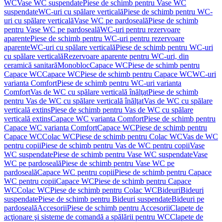
WC
Vase WC suspendate
Piese de schimb pentru Vase WC
suspendate
WC-uri cu spălare verticală
Piese de schimb pentru WC-
uri cu spălare verticală
Vase WC pe pardoseală
Piese de schimb
pentru Vase WC pe pardoseală
WC-uri pentru rezervoare
aparente
Piese de schimb pentru WC-uri pentru rezervoare
aparente
WC-uri cu spălare verticală
Piese de schimb pentru WC-uri
cu spălare verticală
Rezervoare aparente pentru WC-uri, din
ceramică sanitară
Monobloc
Capace WC
Piese de schimb pentru
Capace WC
Capace WC
Piese de schimb pentru Capace WC
WC-uri
varianta Comfort
Piese de schimb pentru WC-uri varianta
Comfort
Vas de WC cu spălare verticală înălţat
Piese de schimb
pentru Vas de WC cu spălare verticală înălţat
Vas de WC cu spălare
verticală extins
Piese de schimb pentru Vas de WC cu spălare
verticală extins
Capace WC varianta Comfort
Piese de schimb pentru
Capace WC varianta Comfort
Capace WC
Piese de schimb pentru
Capace WC
Colac WC
Piese de schimb pentru Colac WC
Vas de WC
pentru copii
Piese de schimb pentru Vas de WC pentru copii
Vase
WC suspendate
Piese de schimb pentru Vase WC suspendate
Vase
WC pe pardoseală
Piese de schimb pentru Vase WC pe
pardoseală
Capace WC pentru copii
Piese de schimb pentru Capace
WC pentru copii
Capace WC
Piese de schimb pentru Capace
WC
Colac WC
Piese de schimb pentru Colac WC
Bideuri
Bideuri
suspendate
Piese de schimb pentru Bideuri suspendate
Bideuri pe
pardoseală
Accesorii
Piese de schimb pentru Accesorii
Clapete de
acţionare şi sisteme de comandă a spălării pentru WC
Clapete de