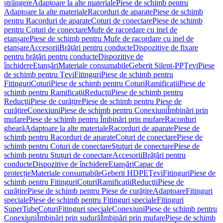
strângere
Adaptoare la alte materiale
Piese de schimb pentru
Adaptoare la alte materiale
Racorduri de aparate
Piese de schimb
pentru Racorduri de aparate
Coturi de conectare
Piese de schimb
pentru Coturi de conectare
Mufe de racordare cu inel de
etanșare
Piese de schimb pentru Mufe de racordare cu inel de
etanșare
Accesorii
Brăţări pentru conducte
Dispozitive de fixare
pentru brăţări pentru conducte
Dispozitive de
închidere
Etanșări
Materiale consumabile
Geberit Silent-PP
Ţevi
Piese
de schimb pentru Ţevi
Fitinguri
Piese de schimb pentru
Fitinguri
Coturi
Piese de schimb pentru Coturi
Ramificaţii
Piese de
schimb pentru Ramificaţii
Reducţii
Piese de schimb pentru
Reducţii
Piese de curățire
Piese de schimb pentru Piese de
curățire
Conexiuni
Piese de schimb pentru Conexiuni
Îmbinări prin
mufare
Piese de schimb pentru Îmbinări prin mufare
Racorduri
gheară
Adaptoare la alte materiale
Racorduri de aparate
Piese de
schimb pentru Racorduri de aparate
Coturi de conectare
Piese de
schimb pentru Coturi de conectare
Ştuţuri de conectare
Piese de
schimb pentru Ştuţuri de conectare
Accesorii
Brățări pentru
conducte
Dispozitive de închidere
Etanșări
Capac de
protecție
Materiale consumabile
Geberit HDPE
Ţevi
Fitinguri
Piese de
schimb pentru Fitinguri
Coturi
Ramificaţii
Reducţii
Piese de
curățire
Piese de schimb pentru Piese de curățire
Adaptoare
Fitinguri
speciale
Piese de schimb pentru Fitinguri speciale
Fitinguri
SuperTube
Coturi
Fitinguri speciale
Conexiuni
Piese de schimb pentru
Conexiuni
Îmbinări prin sudură
Îmbinări prin mufare
Piese de schimb