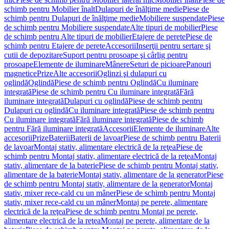
schimb pentru Mobilier înalt
Dulapuri de înălţime medie
Piese de
schimb pentru Dulapuri de înălţime medie
Mobiliere suspendate
Piese
de schimb pentru Mobiliere suspendate
Alte tipuri de mobilier
Piese
de schimb pentru Alte tipuri de mobilier
Etajere de perete
Piese de
schimb pentru Etajere de perete
Accesorii
Inserţii pentru sertare şi
cutii de depozitare
Suport pentru prosoape şi cârlig pentru
prosoape
Elemente de iluminare
Mânere
Seturi de picioare
Panouri
magnetice
Prize
Alte accesorii
Oglinzi şi dulapuri cu
oglindă
Oglindă
Piese de schimb pentru Oglindă
Cu iluminare
integrată
Piese de schimb pentru Cu iluminare integrată
Fără
iluminare integrată
Dulapuri cu oglindă
Piese de schimb pentru
Dulapuri cu oglindă
Cu iluminare integrată
Piese de schimb pentru
Cu iluminare integrată
Fără iluminare integrată
Piese de schimb
pentru Fără iluminare integrată
Accesorii
Elemente de iluminare
Alte
accesorii
Prize
Baterii
Baterii de lavoar
Piese de schimb pentru Baterii
de lavoar
Montaj stativ, alimentare electrică de la reţea
Piese de
schimb pentru Montaj stativ, alimentare electrică de la reţea
Montaj
stativ, alimentare de la baterie
Piese de schimb pentru Montaj stativ,
alimentare de la baterie
Montaj stativ, alimentare de la generator
Piese
de schimb pentru Montaj stativ, alimentare de la generator
Montaj
stativ, mixer rece-cald cu un mâner
Piese de schimb pentru Montaj
stativ, mixer rece-cald cu un mâner
Montaj pe perete, alimentare
electrică de la reţea
Piese de schimb pentru Montaj pe perete,
alimentare electrică de la reţea
Montaj pe perete, alimentare de la