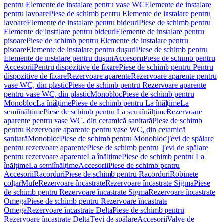
pentru Elemente de instalare pentru vase WC
Elemente de instalare
pentru lavoare
Piese de schimb pentru Elemente de instalare pentru
lavoare
Elemente de instalare pentru bideuri
Piese de schimb pentru
Elemente de instalare pentru bideuri
Elemente de instalare pentru
pisoare
Piese de schimb pentru Elemente de instalare pentru
pisoare
Elemente de instalare pentru duşuri
Piese de schimb pentru
Elemente de instalare pentru duşuri
Accesorii
Piese de schimb pentru
Accesorii
Pentru dispozitive de fixare
Piese de schimb pentru Pentru
dispozitive de fixare
Rezervoare aparente
Rezervoare aparente pentru
vase WC, din plastic
Piese de schimb pentru Rezervoare aparente
pentru vase WC, din plastic
Monobloc
Piese de schimb pentru
Monobloc
La înălțime
Piese de schimb pentru La înălțime
La
semiînălțime
Piese de schimb pentru La semiînălțime
Rezervoare
aparente pentru vase WC, din ceramică sanitară
Piese de schimb
pentru Rezervoare aparente pentru vase WC, din ceramică
sanitară
Monobloc
Piese de schimb pentru Monobloc
Ţevi de spălare
pentru rezervoare aparente
Piese de schimb pentru Ţevi de spălare
pentru rezervoare aparente
La înălțime
Piese de schimb pentru La
înălțime
La semiînălțime
Accesorii
Piese de schimb pentru
Accesorii
Racorduri
Piese de schimb pentru Racorduri
Robinete
colţar
Mufe
Rezervoare încastrate
Rezervoare încastrate Sigma
Piese
de schimb pentru Rezervoare încastrate Sigma
Rezervoare încastrate
Omega
Piese de schimb pentru Rezervoare încastrate
Omega
Rezervoare încastrate Delta
Piese de schimb pentru
Rezervoare încastrate Delta
Ţevi de spălare
Accesorii
Valve de