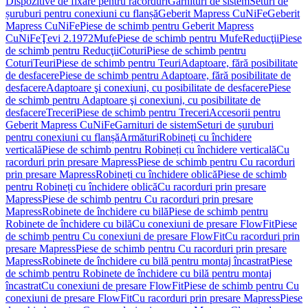
Dispozitive de fixare pentru racorduri
Garnituri de sistem
Seturi de
șuruburi pentru conexiuni cu flanșă
Geberit Mapress CuNiFe
Geberit
Mapress CuNiFe
Piese de schimb pentru Geberit Mapress
CuNiFe
Ţevi 2.1972
Mufe
Piese de schimb pentru Mufe
Reducţii
Piese
de schimb pentru Reducţii
Coturi
Piese de schimb pentru
Coturi
Teuri
Piese de schimb pentru Teuri
Adaptoare, fără posibilitate
de desfacere
Piese de schimb pentru Adaptoare, fără posibilitate de
desfacere
Adaptoare şi conexiuni, cu posibilitate de desfacere
Piese
de schimb pentru Adaptoare şi conexiuni, cu posibilitate de
desfacere
Treceri
Piese de schimb pentru Treceri
Accesorii pentru
Geberit Mapress CuNiFe
Garnituri de sistem
Seturi de șuruburi
pentru conexiuni cu flanșă
Armături
Robineți cu închidere
verticală
Piese de schimb pentru Robineți cu închidere verticală
Cu
racorduri prin presare Mapress
Piese de schimb pentru Cu racorduri
prin presare Mapress
Robineți cu închidere oblică
Piese de schimb
pentru Robineți cu închidere oblică
Cu racorduri prin presare
Mapress
Piese de schimb pentru Cu racorduri prin presare
Mapress
Robinete de închidere cu bilă
Piese de schimb pentru
Robinete de închidere cu bilă
Cu conexiuni de presare FlowFit
Piese
de schimb pentru Cu conexiuni de presare FlowFit
Cu racorduri prin
presare Mapress
Piese de schimb pentru Cu racorduri prin presare
Mapress
Robinete de închidere cu bilă pentru montaj încastrat
Piese
de schimb pentru Robinete de închidere cu bilă pentru montaj
încastrat
Cu conexiuni de presare FlowFit
Piese de schimb pentru Cu
conexiuni de presare FlowFit
Cu racorduri prin presare Mapress
Piese