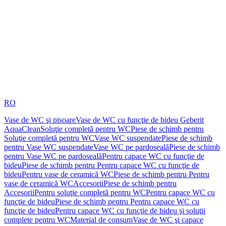
RO
Vase de WC şi pisoare
Vase de WC cu funcţie de bideu Geberit
AquaClean
Soluţie completă pentru WC
Piese de schimb pentru
Soluţie completă pentru WC
Vase WC suspendate
Piese de schimb
pentru Vase WC suspendate
Vase WC pe pardoseală
Piese de schimb
pentru Vase WC pe pardoseală
Pentru capace WC cu funcţie de
bideu
Piese de schimb pentru Pentru capace WC cu funcţie de
bideu
Pentru vase de ceramică WC
Piese de schimb pentru Pentru
vase de ceramică WC
Accesorii
Piese de schimb pentru
Accesorii
Pentru soluţie completă pentru WC
Pentru capace WC cu
funcţie de bideu
Piese de schimb pentru Pentru capace WC cu
funcţie de bideu
Pentru capace WC cu funcţie de bideu şi soluţii
complete pentru WC
Material de consum
Vase de WC şi capace