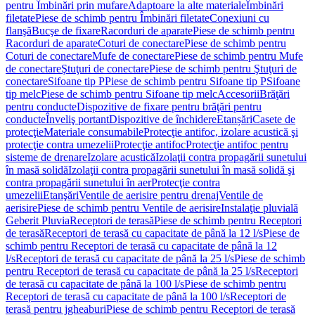
pentru Îmbinări prin mufare
Adaptoare la alte materiale
Îmbinări
filetate
Piese de schimb pentru Îmbinări filetate
Conexiuni cu
flanşă
Bucşe de fixare
Racorduri de aparate
Piese de schimb pentru
Racorduri de aparate
Coturi de conectare
Piese de schimb pentru
Coturi de conectare
Mufe de conectare
Piese de schimb pentru Mufe
de conectare
Ştuţuri de conectare
Piese de schimb pentru Ştuţuri de
conectare
Sifoane tip P
Piese de schimb pentru Sifoane tip P
Sifoane
tip melc
Piese de schimb pentru Sifoane tip melc
Accesorii
Brăţări
pentru conducte
Dispozitive de fixare pentru brăţări pentru
conducte
Înveliş portant
Dispozitive de închidere
Etanșări
Casete de
protecţie
Materiale consumabile
Protecţie antifoc, izolare acustică şi
protecţie contra umezelii
Protecţie antifoc
Protecţie antifoc pentru
sisteme de drenare
Izolare acustică
Izolaţii contra propagării sunetului
în masă solidă
Izolaţii contra propagării sunetului în masă solidă şi
contra propagării sunetului în aer
Protecţie contra
umezelii
Etanşări
Ventile de aerisire pentru drenaj
Ventile de
aerisire
Piese de schimb pentru Ventile de aerisire
Instalaţie pluvială
Geberit Pluvia
Receptori de terasă
Piese de schimb pentru Receptori
de terasă
Receptori de terasă cu capacitate de până la 12 l/s
Piese de
schimb pentru Receptori de terasă cu capacitate de până la 12
l/s
Receptori de terasă cu capacitate de până la 25 l/s
Piese de schimb
pentru Receptori de terasă cu capacitate de până la 25 l/s
Receptori
de terasă cu capacitate de până la 100 l/s
Piese de schimb pentru
Receptori de terasă cu capacitate de până la 100 l/s
Receptori de
terasă pentru jgheaburi
Piese de schimb pentru Receptori de terasă