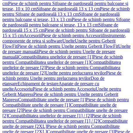
cm
Piese de schimb pentru Sifoane de pardoseală pentru balcoane și
terase, 10 x 10 cm
Sifoane de pardoseală 13 x 13 cm
Piese de schimb
pentru Sifoane de pardoseală 13 x 13 cm
Sifoane de pardoseală
pentru balcoane şi terase, 13 x 13 cm
Piese de schimb pentru Sifoane
de pardoseală pentru balcoane şi terase, 13 x 13 cm
Sifoane de
pardoseală 15 x 15 cm
Piese de schimb pentru Sifoane de pardoseală
15 x 15 cm
Accesorii
Piese de schimb pentru Accesorii
Instrumente,
componente de reţea şi software
Unelte
Unelte pentru Geberit
FlowFit
Piese de schimb pentru Unelte pentru Geberit FlowFit
Unelte
de presare manuală
Piese de schimb pentru Unelte de presare
manuală
Compatibilitatea uneltelor de presare [1]
Piese de schimb
pentru Compatibilitatea uneltelor de presare [1]
Compatibilitatea
uneltelor de presare [2]
Piese de schimb pentru Compatibilitatea
uneltelor de presare [2]
Unelte pentru prelucrarea ţevilor
Piese de
schimb pentru Unelte pentru prelucrarea ţevilor
Dop de
etanşare
Echipament de testare
Aparate de presare cu
unelte
Accesoriu
Piese de schimb pentru Accesoriu
Unelte pentru
Geberit Mapress
Piese de schimb pentru Unelte pentru Geberit
Mapress
Compatibilitate unelte de presare [1]
Piese de schimb pentru
Compatibilitate unelte de presare [1]
Compatibilitate unelte de
presare [2]
Piese de schimb pentru Compatibilitate unelte de presare
[2]
Compatibilitatea uneltelor de presare [1] / [2]
Piese de schimb
pentru Compatibilitatea uneltelor de presare [1] / [2]
Compatibilitate
unelte de presare [2XL]
Piese de schimb pentru Compatibilitate
unelte de presare [2XL]
Compatibilitate unelte de presare [3]
Piese de