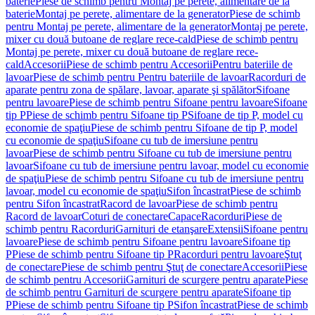
baterie
Piese de schimb pentru Montaj pe perete, alimentare de la
baterie
Montaj pe perete, alimentare de la generator
Piese de schimb
pentru Montaj pe perete, alimentare de la generator
Montaj pe perete,
mixer cu două butoane de reglare rece-cald
Piese de schimb pentru
Montaj pe perete, mixer cu două butoane de reglare rece-
cald
Accesorii
Piese de schimb pentru Accesorii
Pentru bateriile de
lavoar
Piese de schimb pentru Pentru bateriile de lavoar
Racorduri de
aparate pentru zona de spălare, lavoar, aparate şi spălător
Sifoane
pentru lavoare
Piese de schimb pentru Sifoane pentru lavoare
Sifoane
tip P
Piese de schimb pentru Sifoane tip P
Sifoane de tip P, model cu
economie de spaţiu
Piese de schimb pentru Sifoane de tip P, model
cu economie de spaţiu
Sifoane cu tub de imersiune pentru
lavoar
Piese de schimb pentru Sifoane cu tub de imersiune pentru
lavoar
Sifoane cu tub de imersiune pentru lavoar, model cu economie
de spaţiu
Piese de schimb pentru Sifoane cu tub de imersiune pentru
lavoar, model cu economie de spaţiu
Sifon încastrat
Piese de schimb
pentru Sifon încastrat
Racord de lavoar
Piese de schimb pentru
Racord de lavoar
Coturi de conectare
Capace
Racorduri
Piese de
schimb pentru Racorduri
Garnituri de etanşare
Extensii
Sifoane pentru
lavoare
Piese de schimb pentru Sifoane pentru lavoare
Sifoane tip
P
Piese de schimb pentru Sifoane tip P
Racorduri pentru lavoare
Ştuţ
de conectare
Piese de schimb pentru Ştuţ de conectare
Accesorii
Piese
de schimb pentru Accesorii
Garnituri de scurgere pentru aparate
Piese
de schimb pentru Garnituri de scurgere pentru aparate
Sifoane tip
P
Piese de schimb pentru Sifoane tip P
Sifon încastrat
Piese de schimb