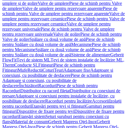
umplere şi de golire
Valve de umplere
Piese de schimb pentru Valve
de umplere
Valve de umplere pentru rezervoare aparente
Piese de
schimb pentru Valve de umplere pentru rezervoare aparente
Valve de
umplere pentru rezervoare ceramice
Piese de schimb pentru Valve de
umplere pentru rezervoare ceramice
Valve de umplere pentru
rezervoare universale
Piese de schimb pentru Valve de umplere
pentru rezervoare universale
Valve de golire
Piese de schimb pentru
Valve de golire
Spălare cu două volume de apă
Piese de schimb
pentru Spălare cu două volume de apă
Mecanisme
Piese de schimb
pentru Mecanisme
Spălare cu două volume de apă
Piese de schimb
pentru Spălare cu două volume de apă
Sisteme de alimentare
Geberit
FlowFit
Ţevi de sistem ML
Ţevi de sistem instalaţie de încălzire ML,
Therm
Conducte SL
Fitinguri
Piese de schimb pentru
Fitinguri
Mufe
Reducţii
Coturi
Teuri
Adaptoare fixe
Adaptoare şi
conexiuni, cu posibilitate de desfacere
Piese de schimb pentru
Adaptoare şi conexiuni, cu posibilitate de
desfacere
Închizători
Racorduri
Piese de schimb pentru
Racorduri
Distribuitor cu racord filetat
Distribuitor cu conexiuni de
presare
Adaptoare şi conexiuni pentru instalaţie de încălzire, cu
posibilitate de desfacere
Racorduri pentru încălzire
Accesorii
Izolații
pentru racorduri
Etanșări pentru țevi și fitinguri
Garnituri pentru
fitinguri
Dispozitive de fixare pentru țevi
Dispozitive de fixare pentru
racorduri
Etanșări sistem
Seturi șuruburi pentru conexiuni cu
flanșă
Material de consum
Geberit Mapress Oţel-Inox
Geberit
Mapress Oţel-Inox
Piese de schimb pentru Geberit Mapress Oţel-