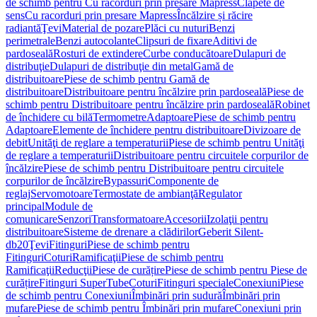
de schimb pentru Cu racorduri prin presare Mapress
Clapete de
sens
Cu racorduri prin presare Mapress
Încălzire și răcire
radiantă
Ţevi
Material de pozare
Plăci cu nuturi
Benzi
perimetrale
Benzi autocolante
Clipsuri de fixare
Aditivi de
pardoseală
Rosturi de extindere
Curbe conducătoare
Dulapuri de
distribuţie
Dulapuri de distribuţie din metal
Gamă de
distribuitoare
Piese de schimb pentru Gamă de
distribuitoare
Distribuitoare pentru încălzire prin pardoseală
Piese de
schimb pentru Distribuitoare pentru încălzire prin pardoseală
Robinet
de închidere cu bilă
Termometre
Adaptoare
Piese de schimb pentru
Adaptoare
Elemente de închidere pentru distribuitoare
Divizoare de
debit
Unităţi de reglare a temperaturii
Piese de schimb pentru Unităţi
de reglare a temperaturii
Distribuitoare pentru circuitele corpurilor de
încălzire
Piese de schimb pentru Distribuitoare pentru circuitele
corpurilor de încălzire
Bypassuri
Componente de
reglaj
Servomotoare
Termostate de ambianţă
Regulator
principal
Module de
comunicare
Senzori
Transformatoare
Accesorii
Izolaţii pentru
distribuitoare
Sisteme de drenare a clădirilor
Geberit Silent-
db20
Ţevi
Fitinguri
Piese de schimb pentru
Fitinguri
Coturi
Ramificaţii
Piese de schimb pentru
Ramificaţii
Reducţii
Piese de curățire
Piese de schimb pentru Piese de
curățire
Fitinguri SuperTube
Coturi
Fitinguri speciale
Conexiuni
Piese
de schimb pentru Conexiuni
Îmbinări prin sudură
Îmbinări prin
mufare
Piese de schimb pentru Îmbinări prin mufare
Conexiuni prin