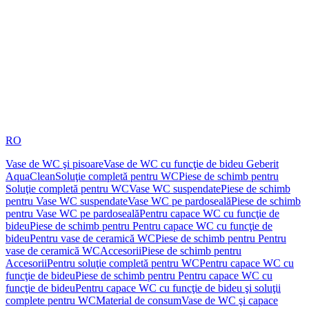
RO
Vase de WC şi pisoare
Vase de WC cu funcţie de bideu Geberit
AquaClean
Soluţie completă pentru WC
Piese de schimb pentru
Soluţie completă pentru WC
Vase WC suspendate
Piese de schimb
pentru Vase WC suspendate
Vase WC pe pardoseală
Piese de schimb
pentru Vase WC pe pardoseală
Pentru capace WC cu funcţie de
bideu
Piese de schimb pentru Pentru capace WC cu funcţie de
bideu
Pentru vase de ceramică WC
Piese de schimb pentru Pentru
vase de ceramică WC
Accesorii
Piese de schimb pentru
Accesorii
Pentru soluţie completă pentru WC
Pentru capace WC cu
funcţie de bideu
Piese de schimb pentru Pentru capace WC cu
funcţie de bideu
Pentru capace WC cu funcţie de bideu şi soluţii
complete pentru WC
Material de consum
Vase de WC şi capace