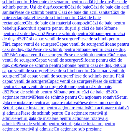
schimb pentru Elemente de separare pentru cadă
Uşi de duş
Piese de
schimb pentru Uşi de duş
Accesorii
Căzi de baie
Căzi de baie din acril
sanitar
Piese de schimb pentru Căzi de baie din acril sanitar
Căzi de
baie rectangulare
Piese de schimb pentru Căzi de baie
rectangulare
Căzi de baie din material compozit
Căzi de baie pentru
bebeluşi
Racorduri aparate pentru duşuri şi căzi de baie
Sifoane
pentru căzi de duş, d52
Piese de schimb pentru Sifoane pentru căzi
de duş, d52
Fără capac ventil de scurgere
Piese de schimb pentru
Fără capac ventil de scurgere
Capac ventil de scurgere
Sifoane pentru
căzi de duş, d62
Piese de schimb pentru Sifoane pentru căzi de duş,
d62
Fără capac ventil de scurgere
Piese de schimb pentru Fără capac
ventil de scurgere
Capac ventil de scurgere
Sifoane pentru căzi de
duş, d90
Piese de schimb pentru Sifoane pentru căzi de duş, d90
Cu
capac ventil de scurgere
Piese de schimb pentru Cu capac ventil de
scurgere
Fără capac ventil de scurgere
Piese de schimb pentru Fără
capac ventil de scurgere
Capac ventil de scurgere
Piese de schimb
pentru Capac ventil de scurgere
Sifoane pentru căzi de baie,
d52
Piese de schimb pentru Sifoane pentru căzi de baie, d52
Cu
acţionare rotativă
Piese de schimb pentru Cu acţionare rotativă
Seturi
gata de instalare pentru acţionare rotativă
Piese de schimb pentru
Seturi gata de instalare pentru acţionare rotativă
Cu acţionare rotativă
şi admisie
Piese de schimb pentru Cu acţionare rotativă şi
admisie
Seturi gata de instalare pentru acţionare rotativă şi
admisie
Piese de schimb pentru Seturi gata de instalare pentru
acţionare rotativă şi admisie
Cu acţionare sub presiune