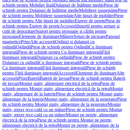
schimb pentru Mobilier înalt
Dulapuri de înălţime medie
Piese de
schimb pentru Dulapuri de înălţime medie
Mobiliere suspendate
Piese
de schimb pentru Mobiliere suspendate
Alte tipuri de mobilier
Piese
de schimb pentru Alte tipuri de mobilier
Etajere de perete
Piese de
schimb pentru Etajere de perete
Accesorii
Inserţii pentru sertare şi
cutii de depozitare
Suport pentru prosoape şi cârlig pentru
prosoape
Elemente de iluminare
Mânere
Seturi de picioare
Panouri
magnetice
Prize
Alte accesorii
Oglinzi şi dulapuri cu
oglindă
Oglindă
Piese de schimb pentru Oglindă
Cu iluminare
integrată
Piese de schimb pentru Cu iluminare integrată
Fără
iluminare integrată
Dulapuri cu oglindă
Piese de schimb pentru
Dulapuri cu oglindă
Cu iluminare integrată
Piese de schimb pentru
Cu iluminare integrată
Fără iluminare integrată
Piese de schimb
pentru Fără iluminare integrată
Accesorii
Elemente de iluminare
Alte
accesorii
Prize
Baterii
Baterii de lavoar
Piese de schimb pentru Baterii
de lavoar
Montaj stativ, alimentare electrică de la reţea
Piese de
schimb pentru Montaj stativ, alimentare electrică de la reţea
Montaj
stativ, alimentare de la baterie
Piese de schimb pentru Montaj stativ,
alimentare de la baterie
Montaj stativ, alimentare de la generator
Piese
de schimb pentru Montaj stativ, alimentare de la generator
Montaj
stativ, mixer rece-cald cu un mâner
Piese de schimb pentru Montaj
stativ, mixer rece-cald cu un mâner
Montaj pe perete, alimentare
electrică de la reţea
Piese de schimb pentru Montaj pe perete,
alimentare electrică de la reţea
Montaj pe perete, alimentare de la