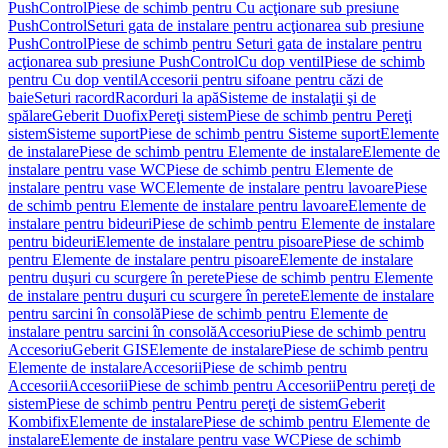
PushControl
Piese de schimb pentru Cu acţionare sub presiune
PushControl
Seturi gata de instalare pentru acţionarea sub presiune
PushControl
Piese de schimb pentru Seturi gata de instalare pentru
acţionarea sub presiune PushControl
Cu dop ventil
Piese de schimb
pentru Cu dop ventil
Accesorii pentru sifoane pentru căzi de
baie
Seturi racord
Racorduri la apă
Sisteme de instalaţii şi de
spălare
Geberit Duofix
Pereţi sistem
Piese de schimb pentru Pereţi
sistem
Sisteme suport
Piese de schimb pentru Sisteme suport
Elemente
de instalare
Piese de schimb pentru Elemente de instalare
Elemente de
instalare pentru vase WC
Piese de schimb pentru Elemente de
instalare pentru vase WC
Elemente de instalare pentru lavoare
Piese
de schimb pentru Elemente de instalare pentru lavoare
Elemente de
instalare pentru bideuri
Piese de schimb pentru Elemente de instalare
pentru bideuri
Elemente de instalare pentru pisoare
Piese de schimb
pentru Elemente de instalare pentru pisoare
Elemente de instalare
pentru duşuri cu scurgere în perete
Piese de schimb pentru Elemente
de instalare pentru duşuri cu scurgere în perete
Elemente de instalare
pentru sarcini în consolă
Piese de schimb pentru Elemente de
instalare pentru sarcini în consolă
Accesoriu
Piese de schimb pentru
Accesoriu
Geberit GIS
Elemente de instalare
Piese de schimb pentru
Elemente de instalare
Accesorii
Piese de schimb pentru
Accesorii
Accesorii
Piese de schimb pentru Accesorii
Pentru pereţi de
sistem
Piese de schimb pentru Pentru pereţi de sistem
Geberit
Kombifix
Elemente de instalare
Piese de schimb pentru Elemente de
instalare
Elemente de instalare pentru vase WC
Piese de schimb