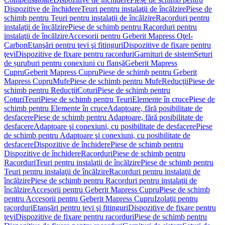
Dispozitive de închidere
Teuri pentru instalaţii de încălzire
Piese de
schimb pentru Teuri pentru instalaţii de încălzire
Racorduri pentru
instalaţii de încălzire
Piese de schimb pentru Racorduri pentru
instalaţii de încălzire
Accesorii pentru Geberit Mapress Oţel-
Carbon
Etanşări pentru ţevi şi fitinguri
Dispozitive de fixare pentru
ţevi
Dispozitive de fixare pentru racorduri
Garnituri de sistem
Seturi
de șuruburi pentru conexiuni cu flanșă
Geberit Mapress
Cupru
Geberit Mapress Cupru
Piese de schimb pentru Geberit
Mapress Cupru
Mufe
Piese de schimb pentru Mufe
Reducţii
Piese de
schimb pentru Reducţii
Coturi
Piese de schimb pentru
Coturi
Teuri
Piese de schimb pentru Teuri
Elemente în cruce
Piese de
schimb pentru Elemente în cruce
Adaptoare, fără posibilitate de
desfacere
Piese de schimb pentru Adaptoare, fără posibilitate de
desfacere
Adaptoare şi conexiuni, cu posibilitate de desfacere
Piese
de schimb pentru Adaptoare şi conexiuni, cu posibilitate de
desfacere
Dispozitive de închidere
Piese de schimb pentru
Dispozitive de închidere
Racorduri
Piese de schimb pentru
Racorduri
Teuri pentru instalaţii de încălzire
Piese de schimb pentru
Teuri pentru instalaţii de încălzire
Racorduri pentru instalaţii de
încălzire
Piese de schimb pentru Racorduri pentru instalaţii de
încălzire
Accesorii pentru Geberit Mapress Cupru
Piese de schimb
pentru Accesorii pentru Geberit Mapress Cupru
Izolaţii pentru
racorduri
Etanşări pentru ţevi şi fitinguri
Dispozitive de fixare pentru
ţevi
Dispozitive de fixare pentru racorduri
Piese de schimb pentru