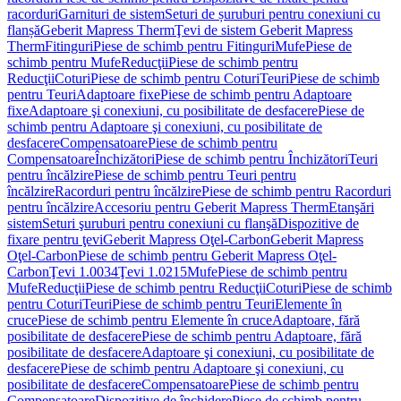
racorduri
Garnituri de sistem
Seturi de șuruburi pentru conexiuni cu
flanșă
Geberit Mapress Therm
Ţevi de sistem Geberit Mapress
Therm
Fitinguri
Piese de schimb pentru Fitinguri
Mufe
Piese de
schimb pentru Mufe
Reducţii
Piese de schimb pentru
Reducţii
Coturi
Piese de schimb pentru Coturi
Teuri
Piese de schimb
pentru Teuri
Adaptoare fixe
Piese de schimb pentru Adaptoare
fixe
Adaptoare şi conexiuni, cu posibilitate de desfacere
Piese de
schimb pentru Adaptoare şi conexiuni, cu posibilitate de
desfacere
Compensatoare
Piese de schimb pentru
Compensatoare
Închizători
Piese de schimb pentru Închizători
Teuri
pentru încălzire
Piese de schimb pentru Teuri pentru
încălzire
Racorduri pentru încălzire
Piese de schimb pentru Racorduri
pentru încălzire
Accesoriu pentru Geberit Mapress Therm
Etanşări
sistem
Seturi şuruburi pentru conexiuni cu flanşă
Dispozitive de
fixare pentru ţevi
Geberit Mapress Oţel-Carbon
Geberit Mapress
Oţel-Carbon
Piese de schimb pentru Geberit Mapress Oţel-
Carbon
Ţevi 1.0034
Ţevi 1.0215
Mufe
Piese de schimb pentru
Mufe
Reducţii
Piese de schimb pentru Reducţii
Coturi
Piese de schimb
pentru Coturi
Teuri
Piese de schimb pentru Teuri
Elemente în
cruce
Piese de schimb pentru Elemente în cruce
Adaptoare, fără
posibilitate de desfacere
Piese de schimb pentru Adaptoare, fără
posibilitate de desfacere
Adaptoare şi conexiuni, cu posibilitate de
desfacere
Piese de schimb pentru Adaptoare şi conexiuni, cu
posibilitate de desfacere
Compensatoare
Piese de schimb pentru
Compensatoare
Dispozitive de închidere
Piese de schimb pentru