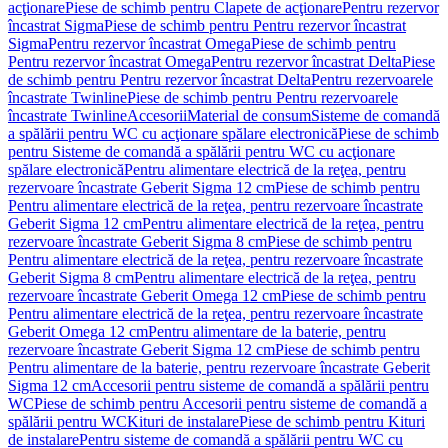
acţionare
Piese de schimb pentru Clapete de acţionare
Pentru rezervor
încastrat Sigma
Piese de schimb pentru Pentru rezervor încastrat
Sigma
Pentru rezervor încastrat Omega
Piese de schimb pentru
Pentru rezervor încastrat Omega
Pentru rezervor încastrat Delta
Piese
de schimb pentru Pentru rezervor încastrat Delta
Pentru rezervoarele
încastrate Twinline
Piese de schimb pentru Pentru rezervoarele
încastrate Twinline
Accesorii
Material de consum
Sisteme de comandă
a spălării pentru WC cu acţionare spălare electronică
Piese de schimb
pentru Sisteme de comandă a spălării pentru WC cu acţionare
spălare electronică
Pentru alimentare electrică de la reţea, pentru
rezervoare încastrate Geberit Sigma 12 cm
Piese de schimb pentru
Pentru alimentare electrică de la reţea, pentru rezervoare încastrate
Geberit Sigma 12 cm
Pentru alimentare electrică de la reţea, pentru
rezervoare încastrate Geberit Sigma 8 cm
Piese de schimb pentru
Pentru alimentare electrică de la reţea, pentru rezervoare încastrate
Geberit Sigma 8 cm
Pentru alimentare electrică de la reţea, pentru
rezervoare încastrate Geberit Omega 12 cm
Piese de schimb pentru
Pentru alimentare electrică de la reţea, pentru rezervoare încastrate
Geberit Omega 12 cm
Pentru alimentare de la baterie, pentru
rezervoare încastrate Geberit Sigma 12 cm
Piese de schimb pentru
Pentru alimentare de la baterie, pentru rezervoare încastrate Geberit
Sigma 12 cm
Accesorii pentru sisteme de comandă a spălării pentru
WC
Piese de schimb pentru Accesorii pentru sisteme de comandă a
spălării pentru WC
Kituri de instalare
Piese de schimb pentru Kituri
de instalare
Pentru sisteme de comandă a spălării pentru WC cu