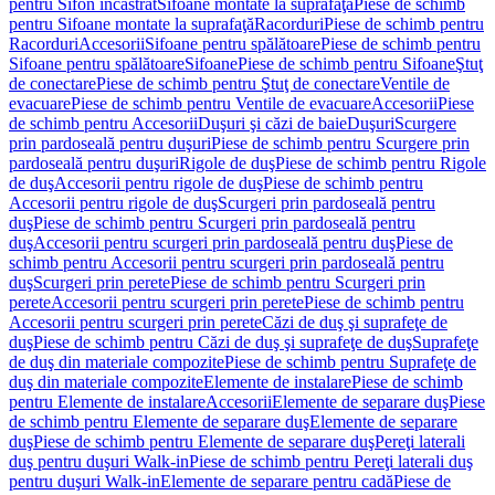
pentru Sifon încastrat
Sifoane montate la suprafaţă
Piese de schimb
pentru Sifoane montate la suprafaţă
Racorduri
Piese de schimb pentru
Racorduri
Accesorii
Sifoane pentru spălătoare
Piese de schimb pentru
Sifoane pentru spălătoare
Sifoane
Piese de schimb pentru Sifoane
Ştuţ
de conectare
Piese de schimb pentru Ştuţ de conectare
Ventile de
evacuare
Piese de schimb pentru Ventile de evacuare
Accesorii
Piese
de schimb pentru Accesorii
Duşuri şi căzi de baie
Duşuri
Scurgere
prin pardoseală pentru duşuri
Piese de schimb pentru Scurgere prin
pardoseală pentru duşuri
Rigole de duş
Piese de schimb pentru Rigole
de duş
Accesorii pentru rigole de duş
Piese de schimb pentru
Accesorii pentru rigole de duş
Scurgeri prin pardoseală pentru
duş
Piese de schimb pentru Scurgeri prin pardoseală pentru
duş
Accesorii pentru scurgeri prin pardoseală pentru duş
Piese de
schimb pentru Accesorii pentru scurgeri prin pardoseală pentru
duş
Scurgeri prin perete
Piese de schimb pentru Scurgeri prin
perete
Accesorii pentru scurgeri prin perete
Piese de schimb pentru
Accesorii pentru scurgeri prin perete
Căzi de duş şi suprafeţe de
duş
Piese de schimb pentru Căzi de duş şi suprafeţe de duş
Suprafeţe
de duş din materiale compozite
Piese de schimb pentru Suprafeţe de
duş din materiale compozite
Elemente de instalare
Piese de schimb
pentru Elemente de instalare
Accesorii
Elemente de separare duş
Piese
de schimb pentru Elemente de separare duş
Elemente de separare
duş
Piese de schimb pentru Elemente de separare duş
Pereţi laterali
duş pentru duşuri Walk-in
Piese de schimb pentru Pereţi laterali duş
pentru duşuri Walk-in
Elemente de separare pentru cadă
Piese de