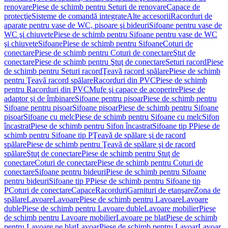
renovare
Piese de schimb pentru Seturi de renovare
Capace de
protecţie
Sisteme de comandă integrate
Alte accesorii
Racorduri de
aparate pentru vase de WC, pisoare şi bideuri
Sifoane pentru vase de
WC şi chiuvete
Piese de schimb pentru Sifoane pentru vase de WC
şi chiuvete
Sifoane
Piese de schimb pentru Sifoane
Coturi de
conectare
Piese de schimb pentru Coturi de conectare
Ştuţ de
conectare
Piese de schimb pentru Ştuţ de conectare
Seturi racord
Piese
de schimb pentru Seturi racord
Ţeavă racord spălare
Piese de schimb
pentru Ţeavă racord spălare
Racorduri din PVC
Piese de schimb
pentru Racorduri din PVC
Mufe şi capace de acoperire
Piese de
adaptor şi de îmbinare
Sifoane pentru pisoar
Piese de schimb pentru
Sifoane pentru pisoar
Sifoane pisoar
Piese de schimb pentru Sifoane
pisoar
Sifoane cu melc
Piese de schimb pentru Sifoane cu melc
Sifon
încastrat
Piese de schimb pentru Sifon încastrat
Sifoane tip P
Piese de
schimb pentru Sifoane tip P
Ţeavă de spălare şi de racord
spălare
Piese de schimb pentru Ţeavă de spălare şi de racord
spălare
Ştuţ de conectare
Piese de schimb pentru Ştuţ de
conectare
Coturi de conectare
Piese de schimb pentru Coturi de
conectare
Sifoane pentru bideuri
Piese de schimb pentru Sifoane
pentru bideuri
Sifoane tip P
Piese de schimb pentru Sifoane tip
P
Coturi de conectare
Capace
Racorduri
Garnituri de etanşare
Zona de
spălare
Lavoare
Lavoare
Piese de schimb pentru Lavoare
Lavoare
duble
Piese de schimb pentru Lavoare duble
Lavoare mobilier
Piese
de schimb pentru Lavoare mobilier
Lavoare pe blat
Piese de schimb
pentru Lavoare pe blat
Lavoar
Piese de schimb pentru Lavoar
Lavoar