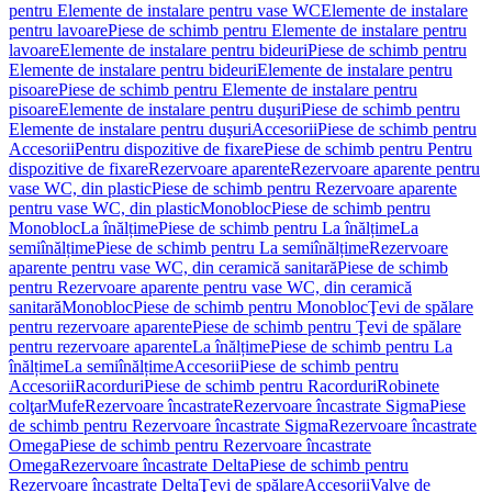
pentru Elemente de instalare pentru vase WC
Elemente de instalare
pentru lavoare
Piese de schimb pentru Elemente de instalare pentru
lavoare
Elemente de instalare pentru bideuri
Piese de schimb pentru
Elemente de instalare pentru bideuri
Elemente de instalare pentru
pisoare
Piese de schimb pentru Elemente de instalare pentru
pisoare
Elemente de instalare pentru duşuri
Piese de schimb pentru
Elemente de instalare pentru duşuri
Accesorii
Piese de schimb pentru
Accesorii
Pentru dispozitive de fixare
Piese de schimb pentru Pentru
dispozitive de fixare
Rezervoare aparente
Rezervoare aparente pentru
vase WC, din plastic
Piese de schimb pentru Rezervoare aparente
pentru vase WC, din plastic
Monobloc
Piese de schimb pentru
Monobloc
La înălțime
Piese de schimb pentru La înălțime
La
semiînălțime
Piese de schimb pentru La semiînălțime
Rezervoare
aparente pentru vase WC, din ceramică sanitară
Piese de schimb
pentru Rezervoare aparente pentru vase WC, din ceramică
sanitară
Monobloc
Piese de schimb pentru Monobloc
Ţevi de spălare
pentru rezervoare aparente
Piese de schimb pentru Ţevi de spălare
pentru rezervoare aparente
La înălțime
Piese de schimb pentru La
înălțime
La semiînălțime
Accesorii
Piese de schimb pentru
Accesorii
Racorduri
Piese de schimb pentru Racorduri
Robinete
colţar
Mufe
Rezervoare încastrate
Rezervoare încastrate Sigma
Piese
de schimb pentru Rezervoare încastrate Sigma
Rezervoare încastrate
Omega
Piese de schimb pentru Rezervoare încastrate
Omega
Rezervoare încastrate Delta
Piese de schimb pentru
Rezervoare încastrate Delta
Ţevi de spălare
Accesorii
Valve de