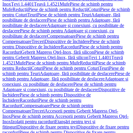
Inox
Ţevi 1.4401
Ţeavă 1.4521
Mufe
Piese de schimb pentru
Mufe
Reducţii
Piese de schimb pentru Reducţii
Coturi
Piese de schimb
pentru Coturi
Teuri
Piese de schimb pentru Teuri
Adaptoare, fără
posibilitate de desfacere
Piese de schimb pentru Adaptoare, fără
posibilitate de desfacere
Adaptoare şi conexiuni, cu posibilitate de
desfacere
Piese de schimb pentru Adaptoare şi conexiuni, cu
posibilitate de desfacere
Compensatoare
Piese de schimb pentru
Compensatoare
Treceri
Dispozitive de închidere
Piese de schimb
pentru Dispozitive de închidere
Racorduri
Piese de schimb pentru
Racorduri
Geberit Mapress Oţel-Inox, fără silicon
Piese de schimb
pentru Geberit Mapress Oţel-Inox, fără silicon
Ţevi 1.4401
Ţeavă
1.4521
Mufe
Piese de schimb pentru Mufe
Reducţii
Piese de schimb
pentru Reducţii
Coturi
Piese de schimb pentru Coturi
Teuri
Piese de
schimb pentru Teuri
Adaptoare, fără posibilitate de desfacere
Piese de
schimb pentru Adaptoare, fără posibilitate de desfacere
Adaptoare şi
conexiuni, cu posibilitate de desfacere
Piese de schimb pentru
Adaptoare şi conexiuni, cu posibilitate de desfacere
Dispozitive de
închidere
Piese de schimb pentru Dispozitive de
închidere
Racorduri
Piese de schimb pentru
Racorduri
Compensatoare
Piese de schimb pentru
Compensatoare
Treceri
Accesorii pentru Geberit Mapress Oţel-
Inox
Piese de schimb pentru Accesorii pentru Geberit Mapress Oţel-
Inox
Izolaţii pentru racorduri
Etanşări pentru ţevi şi
fitinguri
Dispozitive de fixare pentru ţevi
Dispozitive de fixare pentru
racorduri
Piese de schimb pentru Dispozitive de fixare pentru