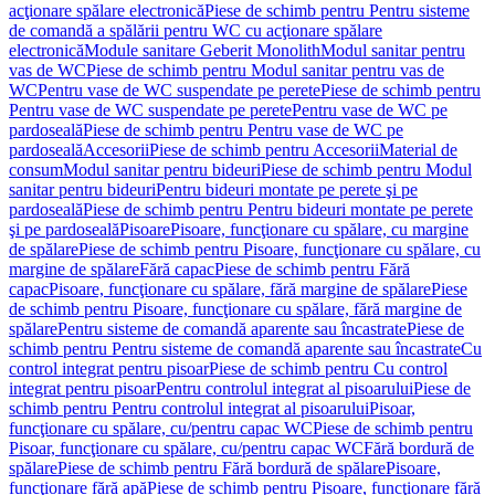
acţionare spălare electronică
Piese de schimb pentru Pentru sisteme
de comandă a spălării pentru WC cu acţionare spălare
electronică
Module sanitare Geberit Monolith
Modul sanitar pentru
vas de WC
Piese de schimb pentru Modul sanitar pentru vas de
WC
Pentru vase de WC suspendate pe perete
Piese de schimb pentru
Pentru vase de WC suspendate pe perete
Pentru vase de WC pe
pardoseală
Piese de schimb pentru Pentru vase de WC pe
pardoseală
Accesorii
Piese de schimb pentru Accesorii
Material de
consum
Modul sanitar pentru bideuri
Piese de schimb pentru Modul
sanitar pentru bideuri
Pentru bideuri montate pe perete şi pe
pardoseală
Piese de schimb pentru Pentru bideuri montate pe perete
şi pe pardoseală
Pisoare
Pisoare, funcţionare cu spălare, cu margine
de spălare
Piese de schimb pentru Pisoare, funcţionare cu spălare, cu
margine de spălare
Fără capac
Piese de schimb pentru Fără
capac
Pisoare, funcţionare cu spălare, fără margine de spălare
Piese
de schimb pentru Pisoare, funcţionare cu spălare, fără margine de
spălare
Pentru sisteme de comandă aparente sau încastrate
Piese de
schimb pentru Pentru sisteme de comandă aparente sau încastrate
Cu
control integrat pentru pisoar
Piese de schimb pentru Cu control
integrat pentru pisoar
Pentru controlul integrat al pisoarului
Piese de
schimb pentru Pentru controlul integrat al pisoarului
Pisoar,
funcţionare cu spălare, cu/pentru capac WC
Piese de schimb pentru
Pisoar, funcţionare cu spălare, cu/pentru capac WC
Fără bordură de
spălare
Piese de schimb pentru Fără bordură de spălare
Pisoare,
funcţionare fără apă
Piese de schimb pentru Pisoare, funcţionare fără