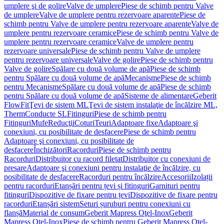
umplere şi de golire
Valve de umplere
Piese de schimb pentru Valve
de umplere
Valve de umplere pentru rezervoare aparente
Piese de
schimb pentru Valve de umplere pentru rezervoare aparente
Valve de
umplere pentru rezervoare ceramice
Piese de schimb pentru Valve de
umplere pentru rezervoare ceramice
Valve de umplere pentru
rezervoare universale
Piese de schimb pentru Valve de umplere
pentru rezervoare universale
Valve de golire
Piese de schimb pentru
Valve de golire
Spălare cu două volume de apă
Piese de schimb
pentru Spălare cu două volume de apă
Mecanisme
Piese de schimb
pentru Mecanisme
Spălare cu două volume de apă
Piese de schimb
pentru Spălare cu două volume de apă
Sisteme de alimentare
Geberit
FlowFit
Ţevi de sistem ML
Ţevi de sistem instalaţie de încălzire ML,
Therm
Conducte SL
Fitinguri
Piese de schimb pentru
Fitinguri
Mufe
Reducţii
Coturi
Teuri
Adaptoare fixe
Adaptoare şi
conexiuni, cu posibilitate de desfacere
Piese de schimb pentru
Adaptoare şi conexiuni, cu posibilitate de
desfacere
Închizători
Racorduri
Piese de schimb pentru
Racorduri
Distribuitor cu racord filetat
Distribuitor cu conexiuni de
presare
Adaptoare şi conexiuni pentru instalaţie de încălzire, cu
posibilitate de desfacere
Racorduri pentru încălzire
Accesorii
Izolații
pentru racorduri
Etanșări pentru țevi și fitinguri
Garnituri pentru
fitinguri
Dispozitive de fixare pentru țevi
Dispozitive de fixare pentru
racorduri
Etanșări sistem
Seturi șuruburi pentru conexiuni cu
flanșă
Material de consum
Geberit Mapress Oţel-Inox
Geberit
Mapress Oţel-Inox
Piese de schimb pentru Geberit Mapress Oţel-