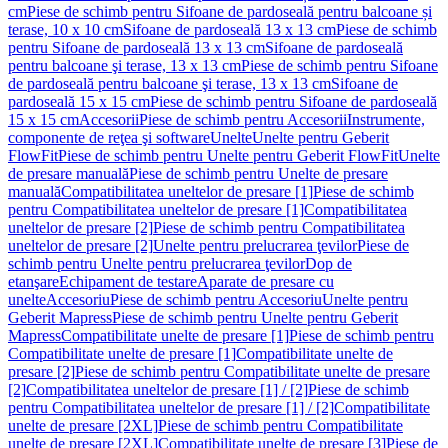
cm
Piese de schimb pentru Sifoane de pardoseală pentru balcoane și
terase, 10 x 10 cm
Sifoane de pardoseală 13 x 13 cm
Piese de schimb
pentru Sifoane de pardoseală 13 x 13 cm
Sifoane de pardoseală
pentru balcoane şi terase, 13 x 13 cm
Piese de schimb pentru Sifoane
de pardoseală pentru balcoane şi terase, 13 x 13 cm
Sifoane de
pardoseală 15 x 15 cm
Piese de schimb pentru Sifoane de pardoseală
15 x 15 cm
Accesorii
Piese de schimb pentru Accesorii
Instrumente,
componente de reţea şi software
Unelte
Unelte pentru Geberit
FlowFit
Piese de schimb pentru Unelte pentru Geberit FlowFit
Unelte
de presare manuală
Piese de schimb pentru Unelte de presare
manuală
Compatibilitatea uneltelor de presare [1]
Piese de schimb
pentru Compatibilitatea uneltelor de presare [1]
Compatibilitatea
uneltelor de presare [2]
Piese de schimb pentru Compatibilitatea
uneltelor de presare [2]
Unelte pentru prelucrarea ţevilor
Piese de
schimb pentru Unelte pentru prelucrarea ţevilor
Dop de
etanşare
Echipament de testare
Aparate de presare cu
unelte
Accesoriu
Piese de schimb pentru Accesoriu
Unelte pentru
Geberit Mapress
Piese de schimb pentru Unelte pentru Geberit
Mapress
Compatibilitate unelte de presare [1]
Piese de schimb pentru
Compatibilitate unelte de presare [1]
Compatibilitate unelte de
presare [2]
Piese de schimb pentru Compatibilitate unelte de presare
[2]
Compatibilitatea uneltelor de presare [1] / [2]
Piese de schimb
pentru Compatibilitatea uneltelor de presare [1] / [2]
Compatibilitate
unelte de presare [2XL]
Piese de schimb pentru Compatibilitate
unelte de presare [2XL]
Compatibilitate unelte de presare [3]
Piese de