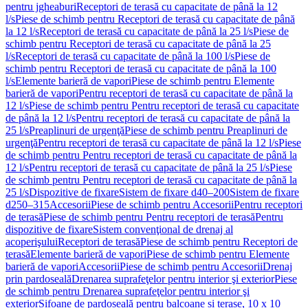
pentru jgheaburi
Receptori de terasă cu capacitate de până la 12
l/s
Piese de schimb pentru Receptori de terasă cu capacitate de până
la 12 l/s
Receptori de terasă cu capacitate de până la 25 l/s
Piese de
schimb pentru Receptori de terasă cu capacitate de până la 25
l/s
Receptori de terasă cu capacitate de până la 100 l/s
Piese de
schimb pentru Receptori de terasă cu capacitate de până la 100
l/s
Elemente barieră de vapori
Piese de schimb pentru Elemente
barieră de vapori
Pentru receptori de terasă cu capacitate de până la
12 l/s
Piese de schimb pentru Pentru receptori de terasă cu capacitate
de până la 12 l/s
Pentru receptori de terasă cu capacitate de până la
25 l/s
Preaplinuri de urgenţă
Piese de schimb pentru Preaplinuri de
urgenţă
Pentru receptori de terasă cu capacitate de până la 12 l/s
Piese
de schimb pentru Pentru receptori de terasă cu capacitate de până la
12 l/s
Pentru receptori de terasă cu capacitate de până la 25 l/s
Piese
de schimb pentru Pentru receptori de terasă cu capacitate de până la
25 l/s
Dispozitive de fixare
Sistem de fixare d40–200
Sistem de fixare
d250–315
Accesorii
Piese de schimb pentru Accesorii
Pentru receptori
de terasă
Piese de schimb pentru Pentru receptori de terasă
Pentru
dispozitive de fixare
Sistem convenţional de drenaj al
acoperişului
Receptori de terasă
Piese de schimb pentru Receptori de
terasă
Elemente barieră de vapori
Piese de schimb pentru Elemente
barieră de vapori
Accesorii
Piese de schimb pentru Accesorii
Drenaj
prin pardoseală
Drenarea suprafeţelor pentru interior şi exterior
Piese
de schimb pentru Drenarea suprafeţelor pentru interior şi
exterior
Sifoane de pardoseală pentru balcoane și terase, 10 x 10