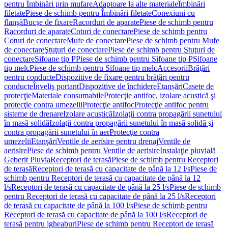
pentru Îmbinări prin mufare
Adaptoare la alte materiale
Îmbinări
filetate
Piese de schimb pentru Îmbinări filetate
Conexiuni cu
flanşă
Bucşe de fixare
Racorduri de aparate
Piese de schimb pentru
Racorduri de aparate
Coturi de conectare
Piese de schimb pentru
Coturi de conectare
Mufe de conectare
Piese de schimb pentru Mufe
de conectare
Ştuţuri de conectare
Piese de schimb pentru Ştuţuri de
conectare
Sifoane tip P
Piese de schimb pentru Sifoane tip P
Sifoane
tip melc
Piese de schimb pentru Sifoane tip melc
Accesorii
Brăţări
pentru conducte
Dispozitive de fixare pentru brăţări pentru
conducte
Înveliş portant
Dispozitive de închidere
Etanșări
Casete de
protecţie
Materiale consumabile
Protecţie antifoc, izolare acustică şi
protecţie contra umezelii
Protecţie antifoc
Protecţie antifoc pentru
sisteme de drenare
Izolare acustică
Izolaţii contra propagării sunetului
în masă solidă
Izolaţii contra propagării sunetului în masă solidă şi
contra propagării sunetului în aer
Protecţie contra
umezelii
Etanşări
Ventile de aerisire pentru drenaj
Ventile de
aerisire
Piese de schimb pentru Ventile de aerisire
Instalaţie pluvială
Geberit Pluvia
Receptori de terasă
Piese de schimb pentru Receptori
de terasă
Receptori de terasă cu capacitate de până la 12 l/s
Piese de
schimb pentru Receptori de terasă cu capacitate de până la 12
l/s
Receptori de terasă cu capacitate de până la 25 l/s
Piese de schimb
pentru Receptori de terasă cu capacitate de până la 25 l/s
Receptori
de terasă cu capacitate de până la 100 l/s
Piese de schimb pentru
Receptori de terasă cu capacitate de până la 100 l/s
Receptori de
terasă pentru jgheaburi
Piese de schimb pentru Receptori de terasă