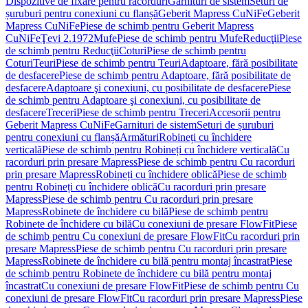
Dispozitive de fixare pentru racorduri
Garnituri de sistem
Seturi de
șuruburi pentru conexiuni cu flanșă
Geberit Mapress CuNiFe
Geberit
Mapress CuNiFe
Piese de schimb pentru Geberit Mapress
CuNiFe
Ţevi 2.1972
Mufe
Piese de schimb pentru Mufe
Reducţii
Piese
de schimb pentru Reducţii
Coturi
Piese de schimb pentru
Coturi
Teuri
Piese de schimb pentru Teuri
Adaptoare, fără posibilitate
de desfacere
Piese de schimb pentru Adaptoare, fără posibilitate de
desfacere
Adaptoare şi conexiuni, cu posibilitate de desfacere
Piese
de schimb pentru Adaptoare şi conexiuni, cu posibilitate de
desfacere
Treceri
Piese de schimb pentru Treceri
Accesorii pentru
Geberit Mapress CuNiFe
Garnituri de sistem
Seturi de șuruburi
pentru conexiuni cu flanșă
Armături
Robineți cu închidere
verticală
Piese de schimb pentru Robineți cu închidere verticală
Cu
racorduri prin presare Mapress
Piese de schimb pentru Cu racorduri
prin presare Mapress
Robineți cu închidere oblică
Piese de schimb
pentru Robineți cu închidere oblică
Cu racorduri prin presare
Mapress
Piese de schimb pentru Cu racorduri prin presare
Mapress
Robinete de închidere cu bilă
Piese de schimb pentru
Robinete de închidere cu bilă
Cu conexiuni de presare FlowFit
Piese
de schimb pentru Cu conexiuni de presare FlowFit
Cu racorduri prin
presare Mapress
Piese de schimb pentru Cu racorduri prin presare
Mapress
Robinete de închidere cu bilă pentru montaj încastrat
Piese
de schimb pentru Robinete de închidere cu bilă pentru montaj
încastrat
Cu conexiuni de presare FlowFit
Piese de schimb pentru Cu
conexiuni de presare FlowFit
Cu racorduri prin presare Mapress
Piese