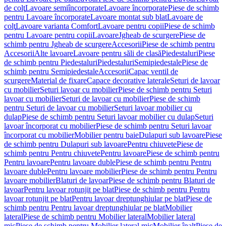
de colţ
Lavoare semiîncorporate
Lavoare încorporate
Piese de schimb
pentru Lavoare încorporate
Lavoare montat sub blat
Lavoare de
colţ
Lavoare varianta Comfort
Lavoare pentru copii
Piese de schimb
pentru Lavoare pentru copii
Lavoare
Jgheab de scurgere
Piese de
schimb pentru Jgheab de scurgere
Accesorii
Piese de schimb pentru
Accesorii
Alte lavoare
Lavoare pentru săli de clasă
Piedestaluri
Piese
de schimb pentru Piedestaluri
Piedestaluri
Semipiedestale
Piese de
schimb pentru Semipiedestale
Accesorii
Capac ventil de
scurgere
Material de fixare
Capace decorative laterale
Seturi de lavoar
cu mobilier
Seturi lavoar cu mobilier
Piese de schimb pentru Seturi
lavoar cu mobilier
Seturi de lavoar cu mobilier
Piese de schimb
pentru Seturi de lavoar cu mobilier
Seturi lavoar mobilier cu
dulap
Piese de schimb pentru Seturi lavoar mobilier cu dulap
Seturi
lavoar încorporat cu mobilier
Piese de schimb pentru Seturi lavoar
încorporat cu mobilier
Mobilier pentru baie
Dulapuri sub lavoare
Piese
de schimb pentru Dulapuri sub lavoare
Pentru chiuvete
Piese de
schimb pentru Pentru chiuvete
Pentru lavoare
Piese de schimb pentru
Pentru lavoare
Pentru lavoare duble
Piese de schimb pentru Pentru
lavoare duble
Pentru lavoare mobilier
Piese de schimb pentru Pentru
lavoare mobilier
Blaturi de lavoar
Piese de schimb pentru Blaturi de
lavoar
Pentru lavoar rotunjit pe blat
Piese de schimb pentru Pentru
lavoar rotunjit pe blat
Pentru lavoar dreptunghiular pe blat
Piese de
schimb pentru Pentru lavoar dreptunghiular pe blat
Mobilier
lateral
Piese de schimb pentru Mobilier lateral
Mobilier lateral
mic
Piese de schimb pentru Mobilier lateral mic
Mobilier înalt
Piese de