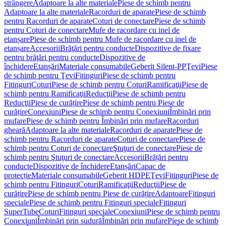
strângere
Adaptoare la alte materiale
Piese de schimb pentru
Adaptoare la alte materiale
Racorduri de aparate
Piese de schimb
pentru Racorduri de aparate
Coturi de conectare
Piese de schimb
pentru Coturi de conectare
Mufe de racordare cu inel de
etanșare
Piese de schimb pentru Mufe de racordare cu inel de
etanșare
Accesorii
Brăţări pentru conducte
Dispozitive de fixare
pentru brăţări pentru conducte
Dispozitive de
închidere
Etanșări
Materiale consumabile
Geberit Silent-PP
Ţevi
Piese
de schimb pentru Ţevi
Fitinguri
Piese de schimb pentru
Fitinguri
Coturi
Piese de schimb pentru Coturi
Ramificaţii
Piese de
schimb pentru Ramificaţii
Reducţii
Piese de schimb pentru
Reducţii
Piese de curățire
Piese de schimb pentru Piese de
curățire
Conexiuni
Piese de schimb pentru Conexiuni
Îmbinări prin
mufare
Piese de schimb pentru Îmbinări prin mufare
Racorduri
gheară
Adaptoare la alte materiale
Racorduri de aparate
Piese de
schimb pentru Racorduri de aparate
Coturi de conectare
Piese de
schimb pentru Coturi de conectare
Ştuţuri de conectare
Piese de
schimb pentru Ştuţuri de conectare
Accesorii
Brățări pentru
conducte
Dispozitive de închidere
Etanșări
Capac de
protecție
Materiale consumabile
Geberit HDPE
Ţevi
Fitinguri
Piese de
schimb pentru Fitinguri
Coturi
Ramificaţii
Reducţii
Piese de
curățire
Piese de schimb pentru Piese de curățire
Adaptoare
Fitinguri
speciale
Piese de schimb pentru Fitinguri speciale
Fitinguri
SuperTube
Coturi
Fitinguri speciale
Conexiuni
Piese de schimb pentru
Conexiuni
Îmbinări prin sudură
Îmbinări prin mufare
Piese de schimb