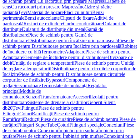
de schimb pentru Cu racorduri prin presare Mapress
Clapete de
sens
Cu racorduri prin presare Mapress
Încălzire și răcire
radiantă
Ţevi
Material de pozare
Plăci cu nuturi
Benzi
perimetrale
Benzi autocolante
Clipsuri de fixare
Aditivi de
pardoseală
Rosturi de extindere
Curbe conducătoare
Dulapuri de
distribuţie
Dulapuri de distribuţie din metal
Gamă de
distribuitoare
Piese de schimb pentru Gamă de
distribuitoare
Distribuitoare pentru încălzire prin pardoseală
Piese de
schimb pentru Distribuitoare pentru încălzire prin pardoseală
Robinet
de închidere cu bilă
Termometre
Adaptoare
Piese de schimb pentru
Adaptoare
Elemente de închidere pentru distribuitoare
Divizoare de
debit
Unităţi de reglare a temperaturii
Piese de schimb pentru Unităţi
de reglare a temperaturii
Distribuitoare pentru circuitele corpurilor de
încălzire
Piese de schimb pentru Distribuitoare pentru circuitele
corpurilor de încălzire
Bypassuri
Componente de
reglaj
Servomotoare
Termostate de ambianţă
Regulator
principal
Module de
comunicare
Senzori
Transformatoare
Accesorii
Izolaţii pentru
distribuitoare
Sisteme de drenare a clădirilor
Geberit Silent-
db20
Ţevi
Fitinguri
Piese de schimb pentru
Fitinguri
Coturi
Ramificaţii
Piese de schimb pentru
Ramificaţii
Reducţii
Piese de curățire
Piese de schimb pentru Piese de
curățire
Fitinguri SuperTube
Coturi
Fitinguri speciale
Conexiuni
Piese
de schimb pentru Conexiuni
Îmbinări prin sudură
Îmbinări prin
mufare
Piese de schimb pentru Îmbinări prin mufare
Conexiuni prin