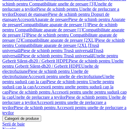
schimb pentru Compatibilitate unelte de presare [3]
Unelte de
prelucrare a ţevilor
Piese de schimb pentru Unelte de prelucrare a
ţevilor
Dopuri de etanşare
Piese de schimb pentru Dopuri de
etanşare
Accesorii
Aparate de presare
Piese de schimb pentru Aparate
de presare
Compatibilitate aparate de presare [1]
Piese de schimb
pentru Compatibilitate aparate de presare [1]
Compatibilitate aparate
de presare [2]
Piese de schimb pentru Compatibilitate aparate de
presare [2]
Compatibilitate aparate de presare [2XL]
Piese de schimb
pentru Compatibilitate aparate de presare [2XL]
Trusă
universală
Piese de schimb pentru Trusă universală
Trusă
universală
Piese de schimb pentru Trusă universală
Unelte pentru
Geberit Silent-db20 / Geberit HDPE
Piese de schimb pentru Unelte
pentru Geberit Silent-db20 / Geberit HDPE
Unelte de
electrofuziune
Piese de schimb pentru Unelte de
electrofuziune
Accesorii pentru unelte de electrofuziune
Unelte
pentru sudură cap la cap
Piese de schimb pentru Unelte pentru
sudură cap la cap
Accesorii pentru unelte pentru sudură cap la
cap
Piese de schimb pentru Accesorii pentru unelte pentru sudură cap
la cap
Unelte de prelucrare a ţevilor
Piese de schimb pentru Unelte de
prelucrare a ţevilor
Accesorii pentru unelte de prelucrare a
ţevilor
Piese de schimb pentru Accesorii pentru unelte de prelucrare a
ţevilor
Categorii de produse
Serii de baie