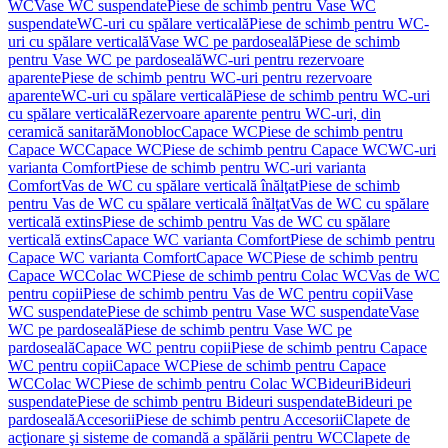
WC
Vase WC suspendate
Piese de schimb pentru Vase WC
suspendate
WC-uri cu spălare verticală
Piese de schimb pentru WC-
uri cu spălare verticală
Vase WC pe pardoseală
Piese de schimb
pentru Vase WC pe pardoseală
WC-uri pentru rezervoare
aparente
Piese de schimb pentru WC-uri pentru rezervoare
aparente
WC-uri cu spălare verticală
Piese de schimb pentru WC-uri
cu spălare verticală
Rezervoare aparente pentru WC-uri, din
ceramică sanitară
Monobloc
Capace WC
Piese de schimb pentru
Capace WC
Capace WC
Piese de schimb pentru Capace WC
WC-uri
varianta Comfort
Piese de schimb pentru WC-uri varianta
Comfort
Vas de WC cu spălare verticală înălţat
Piese de schimb
pentru Vas de WC cu spălare verticală înălţat
Vas de WC cu spălare
verticală extins
Piese de schimb pentru Vas de WC cu spălare
verticală extins
Capace WC varianta Comfort
Piese de schimb pentru
Capace WC varianta Comfort
Capace WC
Piese de schimb pentru
Capace WC
Colac WC
Piese de schimb pentru Colac WC
Vas de WC
pentru copii
Piese de schimb pentru Vas de WC pentru copii
Vase
WC suspendate
Piese de schimb pentru Vase WC suspendate
Vase
WC pe pardoseală
Piese de schimb pentru Vase WC pe
pardoseală
Capace WC pentru copii
Piese de schimb pentru Capace
WC pentru copii
Capace WC
Piese de schimb pentru Capace
WC
Colac WC
Piese de schimb pentru Colac WC
Bideuri
Bideuri
suspendate
Piese de schimb pentru Bideuri suspendate
Bideuri pe
pardoseală
Accesorii
Piese de schimb pentru Accesorii
Clapete de
acţionare şi sisteme de comandă a spălării pentru WC
Clapete de