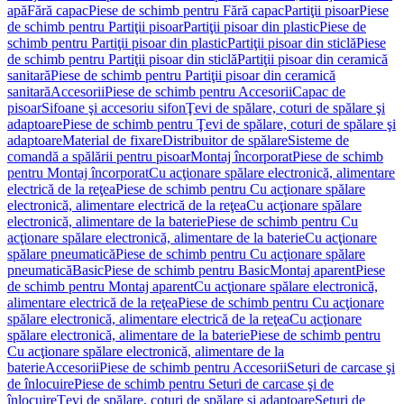
apă
Fără capac
Piese de schimb pentru Fără capac
Partiţii pisoar
Piese
de schimb pentru Partiţii pisoar
Partiţii pisoar din plastic
Piese de
schimb pentru Partiţii pisoar din plastic
Partiţii pisoar din sticlă
Piese
de schimb pentru Partiţii pisoar din sticlă
Partiţii pisoar din ceramică
sanitară
Piese de schimb pentru Partiţii pisoar din ceramică
sanitară
Accesorii
Piese de schimb pentru Accesorii
Capac de
pisoar
Sifoane şi accesoriu sifon
Ţevi de spălare, coturi de spălare şi
adaptoare
Piese de schimb pentru Ţevi de spălare, coturi de spălare şi
adaptoare
Material de fixare
Distribuitor de spălare
Sisteme de
comandă a spălării pentru pisoar
Montaj încorporat
Piese de schimb
pentru Montaj încorporat
Cu acţionare spălare electronică, alimentare
electrică de la reţea
Piese de schimb pentru Cu acţionare spălare
electronică, alimentare electrică de la reţea
Cu acţionare spălare
electronică, alimentare de la baterie
Piese de schimb pentru Cu
acţionare spălare electronică, alimentare de la baterie
Cu acţionare
spălare pneumatică
Piese de schimb pentru Cu acţionare spălare
pneumatică
Basic
Piese de schimb pentru Basic
Montaj aparent
Piese
de schimb pentru Montaj aparent
Cu acţionare spălare electronică,
alimentare electrică de la reţea
Piese de schimb pentru Cu acţionare
spălare electronică, alimentare electrică de la reţea
Cu acţionare
spălare electronică, alimentare de la baterie
Piese de schimb pentru
Cu acţionare spălare electronică, alimentare de la
baterie
Accesorii
Piese de schimb pentru Accesorii
Seturi de carcase şi
de înlocuire
Piese de schimb pentru Seturi de carcase şi de
înlocuire
Ţevi de spălare, coturi de spălare şi adaptoare
Seturi de