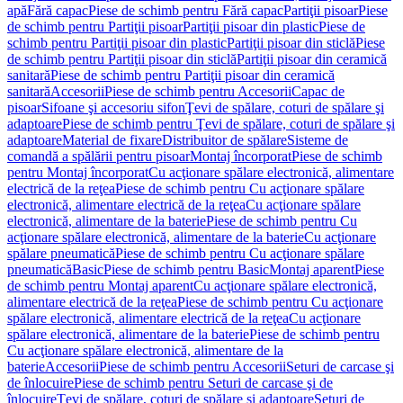
apă
Fără capac
Piese de schimb pentru Fără capac
Partiţii pisoar
Piese
de schimb pentru Partiţii pisoar
Partiţii pisoar din plastic
Piese de
schimb pentru Partiţii pisoar din plastic
Partiţii pisoar din sticlă
Piese
de schimb pentru Partiţii pisoar din sticlă
Partiţii pisoar din ceramică
sanitară
Piese de schimb pentru Partiţii pisoar din ceramică
sanitară
Accesorii
Piese de schimb pentru Accesorii
Capac de
pisoar
Sifoane şi accesoriu sifon
Ţevi de spălare, coturi de spălare şi
adaptoare
Piese de schimb pentru Ţevi de spălare, coturi de spălare şi
adaptoare
Material de fixare
Distribuitor de spălare
Sisteme de
comandă a spălării pentru pisoar
Montaj încorporat
Piese de schimb
pentru Montaj încorporat
Cu acţionare spălare electronică, alimentare
electrică de la reţea
Piese de schimb pentru Cu acţionare spălare
electronică, alimentare electrică de la reţea
Cu acţionare spălare
electronică, alimentare de la baterie
Piese de schimb pentru Cu
acţionare spălare electronică, alimentare de la baterie
Cu acţionare
spălare pneumatică
Piese de schimb pentru Cu acţionare spălare
pneumatică
Basic
Piese de schimb pentru Basic
Montaj aparent
Piese
de schimb pentru Montaj aparent
Cu acţionare spălare electronică,
alimentare electrică de la reţea
Piese de schimb pentru Cu acţionare
spălare electronică, alimentare electrică de la reţea
Cu acţionare
spălare electronică, alimentare de la baterie
Piese de schimb pentru
Cu acţionare spălare electronică, alimentare de la
baterie
Accesorii
Piese de schimb pentru Accesorii
Seturi de carcase şi
de înlocuire
Piese de schimb pentru Seturi de carcase şi de
înlocuire
Ţevi de spălare, coturi de spălare şi adaptoare
Seturi de