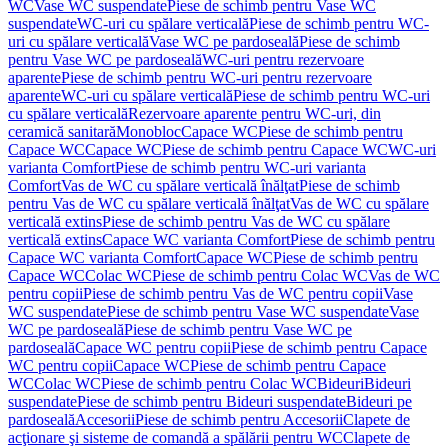
WC
Vase WC suspendate
Piese de schimb pentru Vase WC
suspendate
WC-uri cu spălare verticală
Piese de schimb pentru WC-
uri cu spălare verticală
Vase WC pe pardoseală
Piese de schimb
pentru Vase WC pe pardoseală
WC-uri pentru rezervoare
aparente
Piese de schimb pentru WC-uri pentru rezervoare
aparente
WC-uri cu spălare verticală
Piese de schimb pentru WC-uri
cu spălare verticală
Rezervoare aparente pentru WC-uri, din
ceramică sanitară
Monobloc
Capace WC
Piese de schimb pentru
Capace WC
Capace WC
Piese de schimb pentru Capace WC
WC-uri
varianta Comfort
Piese de schimb pentru WC-uri varianta
Comfort
Vas de WC cu spălare verticală înălţat
Piese de schimb
pentru Vas de WC cu spălare verticală înălţat
Vas de WC cu spălare
verticală extins
Piese de schimb pentru Vas de WC cu spălare
verticală extins
Capace WC varianta Comfort
Piese de schimb pentru
Capace WC varianta Comfort
Capace WC
Piese de schimb pentru
Capace WC
Colac WC
Piese de schimb pentru Colac WC
Vas de WC
pentru copii
Piese de schimb pentru Vas de WC pentru copii
Vase
WC suspendate
Piese de schimb pentru Vase WC suspendate
Vase
WC pe pardoseală
Piese de schimb pentru Vase WC pe
pardoseală
Capace WC pentru copii
Piese de schimb pentru Capace
WC pentru copii
Capace WC
Piese de schimb pentru Capace
WC
Colac WC
Piese de schimb pentru Colac WC
Bideuri
Bideuri
suspendate
Piese de schimb pentru Bideuri suspendate
Bideuri pe
pardoseală
Accesorii
Piese de schimb pentru Accesorii
Clapete de
acţionare şi sisteme de comandă a spălării pentru WC
Clapete de