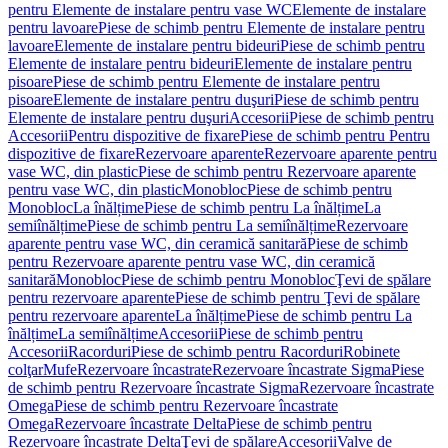
pentru Elemente de instalare pentru vase WC
Elemente de instalare
pentru lavoare
Piese de schimb pentru Elemente de instalare pentru
lavoare
Elemente de instalare pentru bideuri
Piese de schimb pentru
Elemente de instalare pentru bideuri
Elemente de instalare pentru
pisoare
Piese de schimb pentru Elemente de instalare pentru
pisoare
Elemente de instalare pentru duşuri
Piese de schimb pentru
Elemente de instalare pentru duşuri
Accesorii
Piese de schimb pentru
Accesorii
Pentru dispozitive de fixare
Piese de schimb pentru Pentru
dispozitive de fixare
Rezervoare aparente
Rezervoare aparente pentru
vase WC, din plastic
Piese de schimb pentru Rezervoare aparente
pentru vase WC, din plastic
Monobloc
Piese de schimb pentru
Monobloc
La înălțime
Piese de schimb pentru La înălțime
La
semiînălțime
Piese de schimb pentru La semiînălțime
Rezervoare
aparente pentru vase WC, din ceramică sanitară
Piese de schimb
pentru Rezervoare aparente pentru vase WC, din ceramică
sanitară
Monobloc
Piese de schimb pentru Monobloc
Ţevi de spălare
pentru rezervoare aparente
Piese de schimb pentru Ţevi de spălare
pentru rezervoare aparente
La înălțime
Piese de schimb pentru La
înălțime
La semiînălțime
Accesorii
Piese de schimb pentru
Accesorii
Racorduri
Piese de schimb pentru Racorduri
Robinete
colţar
Mufe
Rezervoare încastrate
Rezervoare încastrate Sigma
Piese
de schimb pentru Rezervoare încastrate Sigma
Rezervoare încastrate
Omega
Piese de schimb pentru Rezervoare încastrate
Omega
Rezervoare încastrate Delta
Piese de schimb pentru
Rezervoare încastrate Delta
Ţevi de spălare
Accesorii
Valve de