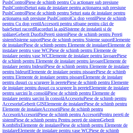
PushControl
Piese de schimb pentru Cu acţionare sub presiune
PushControl
Seturi gata de instalare pentru acţionarea sub presiune
PushControl
Piese de schimb pentru Seturi gata de instalare pentru
acţionarea sub presiune PushControl
Cu dop ventil
Piese de schimb
pentru Cu dop ventil
Accesorii pentru sifoane pentru căzi de
baie
Seturi racord
Racorduri la apă
Sisteme de instalaţii şi de
spălare
Geberit Duofix
Pereţi sistem
Piese de schimb pentru Pereţi
sistem
Sisteme suport
Piese de schimb pentru Sisteme suport
Elemente
de instalare
Piese de schimb pentru Elemente de instalare
Elemente de
instalare pentru vase WC
Piese de schimb pentru Elemente de
instalare pentru vase WC
Elemente de instalare pentru lavoare
Piese
de schimb pentru Elemente de instalare pentru lavoare
Elemente de
instalare pentru bideuri
Piese de schimb pentru Elemente de instalare
pentru bideuri
Elemente de instalare pentru pisoare
Piese de schimb
pentru Elemente de instalare pentru pisoare
Elemente de instalare
pentru duşuri cu scurgere în perete
Piese de schimb pentru Elemente
de instalare pentru duşuri cu scurgere în perete
Elemente de instalare
pentru sarcini în consolă
Piese de schimb pentru Elemente de
instalare pentru sarcini în consolă
Accesoriu
Piese de schimb pentru
Accesoriu
Geberit GIS
Elemente de instalare
Piese de schimb pentru
Elemente de instalare
Accesorii
Piese de schimb pentru
Accesorii
Accesorii
Piese de schimb pentru Accesorii
Pentru pereţi de
sistem
Piese de schimb pentru Pentru pereţi de sistem
Geberit
Kombifix
Elemente de instalare
Piese de schimb pentru Elemente de
instalare
Elemente de instalare pentru vase WC
Piese de schimb