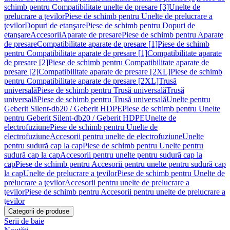
schimb pentru Compatibilitate unelte de presare [3]
Unelte de
prelucrare a ţevilor
Piese de schimb pentru Unelte de prelucrare a
ţevilor
Dopuri de etanşare
Piese de schimb pentru Dopuri de
etanşare
Accesorii
Aparate de presare
Piese de schimb pentru Aparate
de presare
Compatibilitate aparate de presare [1]
Piese de schimb
pentru Compatibilitate aparate de presare [1]
Compatibilitate aparate
de presare [2]
Piese de schimb pentru Compatibilitate aparate de
presare [2]
Compatibilitate aparate de presare [2XL]
Piese de schimb
pentru Compatibilitate aparate de presare [2XL]
Trusă
universală
Piese de schimb pentru Trusă universală
Trusă
universală
Piese de schimb pentru Trusă universală
Unelte pentru
Geberit Silent-db20 / Geberit HDPE
Piese de schimb pentru Unelte
pentru Geberit Silent-db20 / Geberit HDPE
Unelte de
electrofuziune
Piese de schimb pentru Unelte de
electrofuziune
Accesorii pentru unelte de electrofuziune
Unelte
pentru sudură cap la cap
Piese de schimb pentru Unelte pentru
sudură cap la cap
Accesorii pentru unelte pentru sudură cap la
cap
Piese de schimb pentru Accesorii pentru unelte pentru sudură cap
la cap
Unelte de prelucrare a ţevilor
Piese de schimb pentru Unelte de
prelucrare a ţevilor
Accesorii pentru unelte de prelucrare a
ţevilor
Piese de schimb pentru Accesorii pentru unelte de prelucrare a
ţevilor
Categorii de produse
Serii de baie