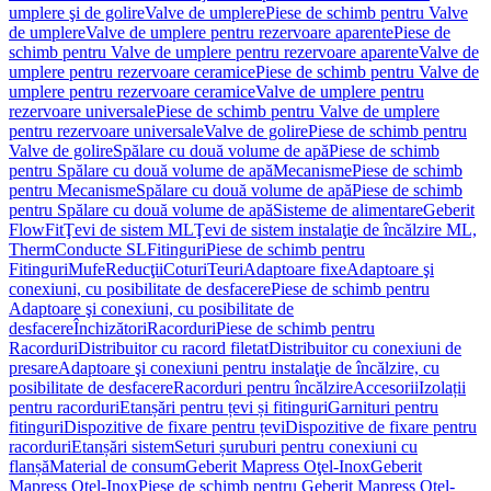
umplere şi de golire
Valve de umplere
Piese de schimb pentru Valve
de umplere
Valve de umplere pentru rezervoare aparente
Piese de
schimb pentru Valve de umplere pentru rezervoare aparente
Valve de
umplere pentru rezervoare ceramice
Piese de schimb pentru Valve de
umplere pentru rezervoare ceramice
Valve de umplere pentru
rezervoare universale
Piese de schimb pentru Valve de umplere
pentru rezervoare universale
Valve de golire
Piese de schimb pentru
Valve de golire
Spălare cu două volume de apă
Piese de schimb
pentru Spălare cu două volume de apă
Mecanisme
Piese de schimb
pentru Mecanisme
Spălare cu două volume de apă
Piese de schimb
pentru Spălare cu două volume de apă
Sisteme de alimentare
Geberit
FlowFit
Ţevi de sistem ML
Ţevi de sistem instalaţie de încălzire ML,
Therm
Conducte SL
Fitinguri
Piese de schimb pentru
Fitinguri
Mufe
Reducţii
Coturi
Teuri
Adaptoare fixe
Adaptoare şi
conexiuni, cu posibilitate de desfacere
Piese de schimb pentru
Adaptoare şi conexiuni, cu posibilitate de
desfacere
Închizători
Racorduri
Piese de schimb pentru
Racorduri
Distribuitor cu racord filetat
Distribuitor cu conexiuni de
presare
Adaptoare şi conexiuni pentru instalaţie de încălzire, cu
posibilitate de desfacere
Racorduri pentru încălzire
Accesorii
Izolații
pentru racorduri
Etanșări pentru țevi și fitinguri
Garnituri pentru
fitinguri
Dispozitive de fixare pentru țevi
Dispozitive de fixare pentru
racorduri
Etanșări sistem
Seturi șuruburi pentru conexiuni cu
flanșă
Material de consum
Geberit Mapress Oţel-Inox
Geberit
Mapress Oţel-Inox
Piese de schimb pentru Geberit Mapress Oţel-