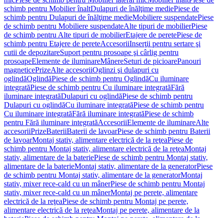
schimb pentru Mobilier înalt
Dulapuri de înălţime medie
Piese de
schimb pentru Dulapuri de înălţime medie
Mobiliere suspendate
Piese
de schimb pentru Mobiliere suspendate
Alte tipuri de mobilier
Piese
de schimb pentru Alte tipuri de mobilier
Etajere de perete
Piese de
schimb pentru Etajere de perete
Accesorii
Inserţii pentru sertare şi
cutii de depozitare
Suport pentru prosoape şi cârlig pentru
prosoape
Elemente de iluminare
Mânere
Seturi de picioare
Panouri
magnetice
Prize
Alte accesorii
Oglinzi şi dulapuri cu
oglindă
Oglindă
Piese de schimb pentru Oglindă
Cu iluminare
integrată
Piese de schimb pentru Cu iluminare integrată
Fără
iluminare integrată
Dulapuri cu oglindă
Piese de schimb pentru
Dulapuri cu oglindă
Cu iluminare integrată
Piese de schimb pentru
Cu iluminare integrată
Fără iluminare integrată
Piese de schimb
pentru Fără iluminare integrată
Accesorii
Elemente de iluminare
Alte
accesorii
Prize
Baterii
Baterii de lavoar
Piese de schimb pentru Baterii
de lavoar
Montaj stativ, alimentare electrică de la reţea
Piese de
schimb pentru Montaj stativ, alimentare electrică de la reţea
Montaj
stativ, alimentare de la baterie
Piese de schimb pentru Montaj stativ,
alimentare de la baterie
Montaj stativ, alimentare de la generator
Piese
de schimb pentru Montaj stativ, alimentare de la generator
Montaj
stativ, mixer rece-cald cu un mâner
Piese de schimb pentru Montaj
stativ, mixer rece-cald cu un mâner
Montaj pe perete, alimentare
electrică de la reţea
Piese de schimb pentru Montaj pe perete,
alimentare electrică de la reţea
Montaj pe perete, alimentare de la