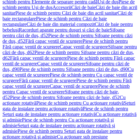
schimb pentru Elemente de separare pentru cadă
Uşi de duş
Piese de
schimb pentru Uşi de duş
Accesorii
Căzi de baie
Căzi de baie din acril
sanitar
Piese de schimb pentru Căzi de baie din acril sanitar
Căzi de
baie rectangulare
Piese de schimb pentru Căzi de baie
rectangulare
Căzi de baie din material compozit
Căzi de baie pentru
bebeluşi
Racorduri aparate pentru duşuri şi căzi de baie
Sifoane
pentru căzi de duş, d52
Piese de schimb pentru Sifoane pentru căzi
de duş, d52
Fără capac ventil de scurgere
Piese de schimb pentru
Fără capac ventil de scurgere
Capac ventil de scurgere
Sifoane pentru
căzi de duş, d62
Piese de schimb pentru Sifoane pentru căzi de duş,
d62
Fără capac ventil de scurgere
Piese de schimb pentru Fără capac
ventil de scurgere
Capac ventil de scurgere
Sifoane pentru căzi de
duş, d90
Piese de schimb pentru Sifoane pentru căzi de duş, d90
Cu
capac ventil de scurgere
Piese de schimb pentru Cu capac ventil de
scurgere
Fără capac ventil de scurgere
Piese de schimb pentru Fără
capac ventil de scurgere
Capac ventil de scurgere
Piese de schimb
pentru Capac ventil de scurgere
Sifoane pentru căzi de baie,
d52
Piese de schimb pentru Sifoane pentru căzi de baie, d52
Cu
acţionare rotativă
Piese de schimb pentru Cu acţionare rotativă
Seturi
gata de instalare pentru acţionare rotativă
Piese de schimb pentru
Seturi gata de instalare pentru acţionare rotativă
Cu acţionare rotativă
şi admisie
Piese de schimb pentru Cu acţionare rotativă şi
admisie
Seturi gata de instalare pentru acţionare rotativă şi
admisie
Piese de schimb pentru Seturi gata de instalare pentru
acţionare rotativă şi admisie
Cu acţionare sub presiune