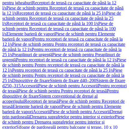
pentru jgheaburi
Receptori de terasă cu capacitate de până la 12
l/s
Piese de schimb pentru Receptori de terasă cu capacitate de până
la 12 l/s
Receptori de terasă cu capacitate de până la 25 l/s
Piese de
schimb pentru Receptori de terasă cu capacitate de până la 25
l/s
Receptori de terasă cu capacitate de până la 100 l/s
Piese de
schimb pentru Receptori de terasă cu capacitate de până la 100
l/s
Elemente barieră de vapori
Piese de schimb pentru Elemente
barieră de vapori
Pentru receptori de terasă cu capacitate de până la
12 l/s
Piese de schimb pentru Pentru receptori de terasă cu capacitate
de până la 12 l/s
Pentru receptori de terasă cu capacitate de până la
25 l/s
Preaplinuri de urgenţă
Piese de schimb pentru Preaplinuri de
urgenţă
Pentru receptori de terasă cu capacitate de până la 12 l/s
Piese
de schimb pentru Pentru receptori de terasă cu capacitate de până la
12 l/s
Pentru receptori de terasă cu capacitate de până la 25 l/s
Piese
de schimb pentru Pentru receptori de terasă cu capacitate de până la
25 l/s
Dispozitive de fixare
Sistem de fixare d40–200
Sistem de fixare
d250–315
Accesorii
Piese de schimb pentru Accesorii
Pentru receptori
de terasă
Piese de schimb pentru Pentru receptori de terasă
Pentru
dispozitive de fixare
Sistem convenţional de drenaj al
acoperişului
Receptori de terasă
Piese de schimb pentru Receptori de
terasă
Elemente barieră de vapori
Piese de schimb pentru Elemente
barieră de vapori
Accesorii
Piese de schimb pentru Accesorii
Drenaj
prin pardoseală
Drenarea suprafeţelor pentru interior şi exterior
Piese
de schimb pentru Drenarea suprafeţelor pentru interior şi
exterior
Sifoane de pardoseală pentru balcoane și terase, 10 x 10