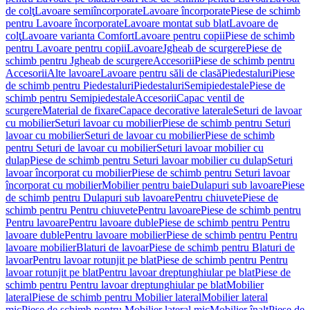
de colţ
Lavoare semiîncorporate
Lavoare încorporate
Piese de schimb
pentru Lavoare încorporate
Lavoare montat sub blat
Lavoare de
colţ
Lavoare varianta Comfort
Lavoare pentru copii
Piese de schimb
pentru Lavoare pentru copii
Lavoare
Jgheab de scurgere
Piese de
schimb pentru Jgheab de scurgere
Accesorii
Piese de schimb pentru
Accesorii
Alte lavoare
Lavoare pentru săli de clasă
Piedestaluri
Piese
de schimb pentru Piedestaluri
Piedestaluri
Semipiedestale
Piese de
schimb pentru Semipiedestale
Accesorii
Capac ventil de
scurgere
Material de fixare
Capace decorative laterale
Seturi de lavoar
cu mobilier
Seturi lavoar cu mobilier
Piese de schimb pentru Seturi
lavoar cu mobilier
Seturi de lavoar cu mobilier
Piese de schimb
pentru Seturi de lavoar cu mobilier
Seturi lavoar mobilier cu
dulap
Piese de schimb pentru Seturi lavoar mobilier cu dulap
Seturi
lavoar încorporat cu mobilier
Piese de schimb pentru Seturi lavoar
încorporat cu mobilier
Mobilier pentru baie
Dulapuri sub lavoare
Piese
de schimb pentru Dulapuri sub lavoare
Pentru chiuvete
Piese de
schimb pentru Pentru chiuvete
Pentru lavoare
Piese de schimb pentru
Pentru lavoare
Pentru lavoare duble
Piese de schimb pentru Pentru
lavoare duble
Pentru lavoare mobilier
Piese de schimb pentru Pentru
lavoare mobilier
Blaturi de lavoar
Piese de schimb pentru Blaturi de
lavoar
Pentru lavoar rotunjit pe blat
Piese de schimb pentru Pentru
lavoar rotunjit pe blat
Pentru lavoar dreptunghiular pe blat
Piese de
schimb pentru Pentru lavoar dreptunghiular pe blat
Mobilier
lateral
Piese de schimb pentru Mobilier lateral
Mobilier lateral
mic
Piese de schimb pentru Mobilier lateral mic
Mobilier înalt
Piese de