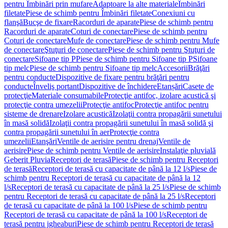
pentru Îmbinări prin mufare
Adaptoare la alte materiale
Îmbinări
filetate
Piese de schimb pentru Îmbinări filetate
Conexiuni cu
flanşă
Bucşe de fixare
Racorduri de aparate
Piese de schimb pentru
Racorduri de aparate
Coturi de conectare
Piese de schimb pentru
Coturi de conectare
Mufe de conectare
Piese de schimb pentru Mufe
de conectare
Ştuţuri de conectare
Piese de schimb pentru Ştuţuri de
conectare
Sifoane tip P
Piese de schimb pentru Sifoane tip P
Sifoane
tip melc
Piese de schimb pentru Sifoane tip melc
Accesorii
Brăţări
pentru conducte
Dispozitive de fixare pentru brăţări pentru
conducte
Înveliş portant
Dispozitive de închidere
Etanșări
Casete de
protecţie
Materiale consumabile
Protecţie antifoc, izolare acustică şi
protecţie contra umezelii
Protecţie antifoc
Protecţie antifoc pentru
sisteme de drenare
Izolare acustică
Izolaţii contra propagării sunetului
în masă solidă
Izolaţii contra propagării sunetului în masă solidă şi
contra propagării sunetului în aer
Protecţie contra
umezelii
Etanşări
Ventile de aerisire pentru drenaj
Ventile de
aerisire
Piese de schimb pentru Ventile de aerisire
Instalaţie pluvială
Geberit Pluvia
Receptori de terasă
Piese de schimb pentru Receptori
de terasă
Receptori de terasă cu capacitate de până la 12 l/s
Piese de
schimb pentru Receptori de terasă cu capacitate de până la 12
l/s
Receptori de terasă cu capacitate de până la 25 l/s
Piese de schimb
pentru Receptori de terasă cu capacitate de până la 25 l/s
Receptori
de terasă cu capacitate de până la 100 l/s
Piese de schimb pentru
Receptori de terasă cu capacitate de până la 100 l/s
Receptori de
terasă pentru jgheaburi
Piese de schimb pentru Receptori de terasă