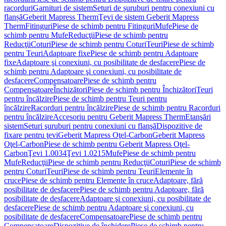
racorduri
Garnituri de sistem
Seturi de șuruburi pentru conexiuni cu
flanșă
Geberit Mapress Therm
Ţevi de sistem Geberit Mapress
Therm
Fitinguri
Piese de schimb pentru Fitinguri
Mufe
Piese de
schimb pentru Mufe
Reducţii
Piese de schimb pentru
Reducţii
Coturi
Piese de schimb pentru Coturi
Teuri
Piese de schimb
pentru Teuri
Adaptoare fixe
Piese de schimb pentru Adaptoare
fixe
Adaptoare şi conexiuni, cu posibilitate de desfacere
Piese de
schimb pentru Adaptoare şi conexiuni, cu posibilitate de
desfacere
Compensatoare
Piese de schimb pentru
Compensatoare
Închizători
Piese de schimb pentru Închizători
Teuri
pentru încălzire
Piese de schimb pentru Teuri pentru
încălzire
Racorduri pentru încălzire
Piese de schimb pentru Racorduri
pentru încălzire
Accesoriu pentru Geberit Mapress Therm
Etanşări
sistem
Seturi şuruburi pentru conexiuni cu flanşă
Dispozitive de
fixare pentru ţevi
Geberit Mapress Oţel-Carbon
Geberit Mapress
Oţel-Carbon
Piese de schimb pentru Geberit Mapress Oţel-
Carbon
Ţevi 1.0034
Ţevi 1.0215
Mufe
Piese de schimb pentru
Mufe
Reducţii
Piese de schimb pentru Reducţii
Coturi
Piese de schimb
pentru Coturi
Teuri
Piese de schimb pentru Teuri
Elemente în
cruce
Piese de schimb pentru Elemente în cruce
Adaptoare, fără
posibilitate de desfacere
Piese de schimb pentru Adaptoare, fără
posibilitate de desfacere
Adaptoare şi conexiuni, cu posibilitate de
desfacere
Piese de schimb pentru Adaptoare şi conexiuni, cu
posibilitate de desfacere
Compensatoare
Piese de schimb pentru
Compensatoare
Dispozitive de închidere
Piese de schimb pentru