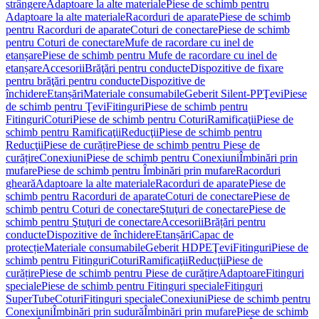
strângere
Adaptoare la alte materiale
Piese de schimb pentru
Adaptoare la alte materiale
Racorduri de aparate
Piese de schimb
pentru Racorduri de aparate
Coturi de conectare
Piese de schimb
pentru Coturi de conectare
Mufe de racordare cu inel de
etanșare
Piese de schimb pentru Mufe de racordare cu inel de
etanșare
Accesorii
Brăţări pentru conducte
Dispozitive de fixare
pentru brăţări pentru conducte
Dispozitive de
închidere
Etanșări
Materiale consumabile
Geberit Silent-PP
Ţevi
Piese
de schimb pentru Ţevi
Fitinguri
Piese de schimb pentru
Fitinguri
Coturi
Piese de schimb pentru Coturi
Ramificaţii
Piese de
schimb pentru Ramificaţii
Reducţii
Piese de schimb pentru
Reducţii
Piese de curățire
Piese de schimb pentru Piese de
curățire
Conexiuni
Piese de schimb pentru Conexiuni
Îmbinări prin
mufare
Piese de schimb pentru Îmbinări prin mufare
Racorduri
gheară
Adaptoare la alte materiale
Racorduri de aparate
Piese de
schimb pentru Racorduri de aparate
Coturi de conectare
Piese de
schimb pentru Coturi de conectare
Ştuţuri de conectare
Piese de
schimb pentru Ştuţuri de conectare
Accesorii
Brățări pentru
conducte
Dispozitive de închidere
Etanșări
Capac de
protecție
Materiale consumabile
Geberit HDPE
Ţevi
Fitinguri
Piese de
schimb pentru Fitinguri
Coturi
Ramificaţii
Reducţii
Piese de
curățire
Piese de schimb pentru Piese de curățire
Adaptoare
Fitinguri
speciale
Piese de schimb pentru Fitinguri speciale
Fitinguri
SuperTube
Coturi
Fitinguri speciale
Conexiuni
Piese de schimb pentru
Conexiuni
Îmbinări prin sudură
Îmbinări prin mufare
Piese de schimb