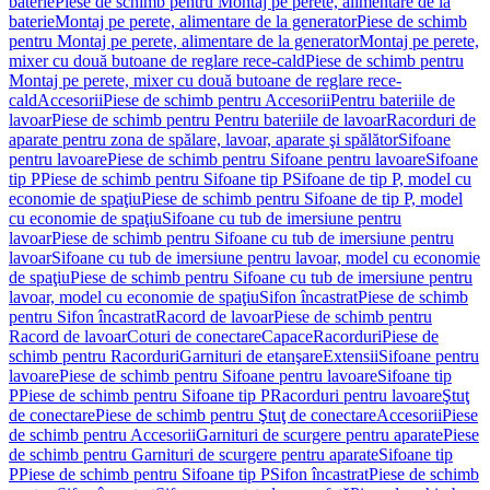
baterie
Piese de schimb pentru Montaj pe perete, alimentare de la
baterie
Montaj pe perete, alimentare de la generator
Piese de schimb
pentru Montaj pe perete, alimentare de la generator
Montaj pe perete,
mixer cu două butoane de reglare rece-cald
Piese de schimb pentru
Montaj pe perete, mixer cu două butoane de reglare rece-
cald
Accesorii
Piese de schimb pentru Accesorii
Pentru bateriile de
lavoar
Piese de schimb pentru Pentru bateriile de lavoar
Racorduri de
aparate pentru zona de spălare, lavoar, aparate şi spălător
Sifoane
pentru lavoare
Piese de schimb pentru Sifoane pentru lavoare
Sifoane
tip P
Piese de schimb pentru Sifoane tip P
Sifoane de tip P, model cu
economie de spaţiu
Piese de schimb pentru Sifoane de tip P, model
cu economie de spaţiu
Sifoane cu tub de imersiune pentru
lavoar
Piese de schimb pentru Sifoane cu tub de imersiune pentru
lavoar
Sifoane cu tub de imersiune pentru lavoar, model cu economie
de spaţiu
Piese de schimb pentru Sifoane cu tub de imersiune pentru
lavoar, model cu economie de spaţiu
Sifon încastrat
Piese de schimb
pentru Sifon încastrat
Racord de lavoar
Piese de schimb pentru
Racord de lavoar
Coturi de conectare
Capace
Racorduri
Piese de
schimb pentru Racorduri
Garnituri de etanşare
Extensii
Sifoane pentru
lavoare
Piese de schimb pentru Sifoane pentru lavoare
Sifoane tip
P
Piese de schimb pentru Sifoane tip P
Racorduri pentru lavoare
Ştuţ
de conectare
Piese de schimb pentru Ştuţ de conectare
Accesorii
Piese
de schimb pentru Accesorii
Garnituri de scurgere pentru aparate
Piese
de schimb pentru Garnituri de scurgere pentru aparate
Sifoane tip
P
Piese de schimb pentru Sifoane tip P
Sifon încastrat
Piese de schimb