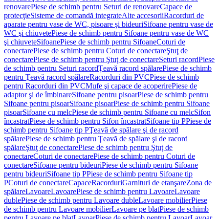
renovare
Piese de schimb pentru Seturi de renovare
Capace de
protecţie
Sisteme de comandă integrate
Alte accesorii
Racorduri de
aparate pentru vase de WC, pisoare şi bideuri
Sifoane pentru vase de
WC şi chiuvete
Piese de schimb pentru Sifoane pentru vase de WC
şi chiuvete
Sifoane
Piese de schimb pentru Sifoane
Coturi de
conectare
Piese de schimb pentru Coturi de conectare
Ştuţ de
conectare
Piese de schimb pentru Ştuţ de conectare
Seturi racord
Piese
de schimb pentru Seturi racord
Ţeavă racord spălare
Piese de schimb
pentru Ţeavă racord spălare
Racorduri din PVC
Piese de schimb
pentru Racorduri din PVC
Mufe şi capace de acoperire
Piese de
adaptor şi de îmbinare
Sifoane pentru pisoar
Piese de schimb pentru
Sifoane pentru pisoar
Sifoane pisoar
Piese de schimb pentru Sifoane
pisoar
Sifoane cu melc
Piese de schimb pentru Sifoane cu melc
Sifon
încastrat
Piese de schimb pentru Sifon încastrat
Sifoane tip P
Piese de
schimb pentru Sifoane tip P
Ţeavă de spălare şi de racord
spălare
Piese de schimb pentru Ţeavă de spălare şi de racord
spălare
Ştuţ de conectare
Piese de schimb pentru Ştuţ de
conectare
Coturi de conectare
Piese de schimb pentru Coturi de
conectare
Sifoane pentru bideuri
Piese de schimb pentru Sifoane
pentru bideuri
Sifoane tip P
Piese de schimb pentru Sifoane tip
P
Coturi de conectare
Capace
Racorduri
Garnituri de etanşare
Zona de
spălare
Lavoare
Lavoare
Piese de schimb pentru Lavoare
Lavoare
duble
Piese de schimb pentru Lavoare duble
Lavoare mobilier
Piese
de schimb pentru Lavoare mobilier
Lavoare pe blat
Piese de schimb
pentru Lavoare pe blat
Lavoar
Piese de schimb pentru Lavoar
Lavoar