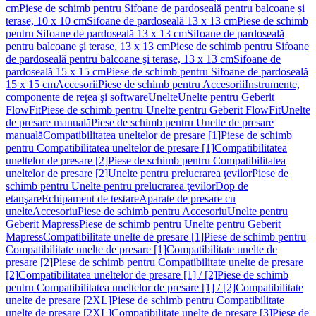
cm
Piese de schimb pentru Sifoane de pardoseală pentru balcoane și
terase, 10 x 10 cm
Sifoane de pardoseală 13 x 13 cm
Piese de schimb
pentru Sifoane de pardoseală 13 x 13 cm
Sifoane de pardoseală
pentru balcoane şi terase, 13 x 13 cm
Piese de schimb pentru Sifoane
de pardoseală pentru balcoane şi terase, 13 x 13 cm
Sifoane de
pardoseală 15 x 15 cm
Piese de schimb pentru Sifoane de pardoseală
15 x 15 cm
Accesorii
Piese de schimb pentru Accesorii
Instrumente,
componente de reţea şi software
Unelte
Unelte pentru Geberit
FlowFit
Piese de schimb pentru Unelte pentru Geberit FlowFit
Unelte
de presare manuală
Piese de schimb pentru Unelte de presare
manuală
Compatibilitatea uneltelor de presare [1]
Piese de schimb
pentru Compatibilitatea uneltelor de presare [1]
Compatibilitatea
uneltelor de presare [2]
Piese de schimb pentru Compatibilitatea
uneltelor de presare [2]
Unelte pentru prelucrarea ţevilor
Piese de
schimb pentru Unelte pentru prelucrarea ţevilor
Dop de
etanşare
Echipament de testare
Aparate de presare cu
unelte
Accesoriu
Piese de schimb pentru Accesoriu
Unelte pentru
Geberit Mapress
Piese de schimb pentru Unelte pentru Geberit
Mapress
Compatibilitate unelte de presare [1]
Piese de schimb pentru
Compatibilitate unelte de presare [1]
Compatibilitate unelte de
presare [2]
Piese de schimb pentru Compatibilitate unelte de presare
[2]
Compatibilitatea uneltelor de presare [1] / [2]
Piese de schimb
pentru Compatibilitatea uneltelor de presare [1] / [2]
Compatibilitate
unelte de presare [2XL]
Piese de schimb pentru Compatibilitate
unelte de presare [2XL]
Compatibilitate unelte de presare [3]
Piese de