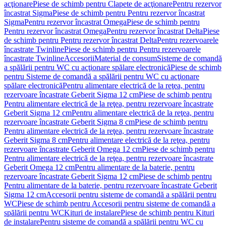
acţionare
Piese de schimb pentru Clapete de acţionare
Pentru rezervor
încastrat Sigma
Piese de schimb pentru Pentru rezervor încastrat
Sigma
Pentru rezervor încastrat Omega
Piese de schimb pentru
Pentru rezervor încastrat Omega
Pentru rezervor încastrat Delta
Piese
de schimb pentru Pentru rezervor încastrat Delta
Pentru rezervoarele
încastrate Twinline
Piese de schimb pentru Pentru rezervoarele
încastrate Twinline
Accesorii
Material de consum
Sisteme de comandă
a spălării pentru WC cu acţionare spălare electronică
Piese de schimb
pentru Sisteme de comandă a spălării pentru WC cu acţionare
spălare electronică
Pentru alimentare electrică de la reţea, pentru
rezervoare încastrate Geberit Sigma 12 cm
Piese de schimb pentru
Pentru alimentare electrică de la reţea, pentru rezervoare încastrate
Geberit Sigma 12 cm
Pentru alimentare electrică de la reţea, pentru
rezervoare încastrate Geberit Sigma 8 cm
Piese de schimb pentru
Pentru alimentare electrică de la reţea, pentru rezervoare încastrate
Geberit Sigma 8 cm
Pentru alimentare electrică de la reţea, pentru
rezervoare încastrate Geberit Omega 12 cm
Piese de schimb pentru
Pentru alimentare electrică de la reţea, pentru rezervoare încastrate
Geberit Omega 12 cm
Pentru alimentare de la baterie, pentru
rezervoare încastrate Geberit Sigma 12 cm
Piese de schimb pentru
Pentru alimentare de la baterie, pentru rezervoare încastrate Geberit
Sigma 12 cm
Accesorii pentru sisteme de comandă a spălării pentru
WC
Piese de schimb pentru Accesorii pentru sisteme de comandă a
spălării pentru WC
Kituri de instalare
Piese de schimb pentru Kituri
de instalare
Pentru sisteme de comandă a spălării pentru WC cu