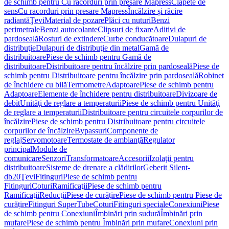
de schimb pentru Cu racorduri prin presare Mapress
Clapete de
sens
Cu racorduri prin presare Mapress
Încălzire și răcire
radiantă
Ţevi
Material de pozare
Plăci cu nuturi
Benzi
perimetrale
Benzi autocolante
Clipsuri de fixare
Aditivi de
pardoseală
Rosturi de extindere
Curbe conducătoare
Dulapuri de
distribuţie
Dulapuri de distribuţie din metal
Gamă de
distribuitoare
Piese de schimb pentru Gamă de
distribuitoare
Distribuitoare pentru încălzire prin pardoseală
Piese de
schimb pentru Distribuitoare pentru încălzire prin pardoseală
Robinet
de închidere cu bilă
Termometre
Adaptoare
Piese de schimb pentru
Adaptoare
Elemente de închidere pentru distribuitoare
Divizoare de
debit
Unităţi de reglare a temperaturii
Piese de schimb pentru Unităţi
de reglare a temperaturii
Distribuitoare pentru circuitele corpurilor de
încălzire
Piese de schimb pentru Distribuitoare pentru circuitele
corpurilor de încălzire
Bypassuri
Componente de
reglaj
Servomotoare
Termostate de ambianţă
Regulator
principal
Module de
comunicare
Senzori
Transformatoare
Accesorii
Izolaţii pentru
distribuitoare
Sisteme de drenare a clădirilor
Geberit Silent-
db20
Ţevi
Fitinguri
Piese de schimb pentru
Fitinguri
Coturi
Ramificaţii
Piese de schimb pentru
Ramificaţii
Reducţii
Piese de curățire
Piese de schimb pentru Piese de
curățire
Fitinguri SuperTube
Coturi
Fitinguri speciale
Conexiuni
Piese
de schimb pentru Conexiuni
Îmbinări prin sudură
Îmbinări prin
mufare
Piese de schimb pentru Îmbinări prin mufare
Conexiuni prin