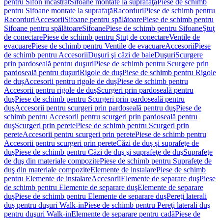
pentru Sifon încastrat
Sifoane montate la suprafaţă
Piese de schimb
pentru Sifoane montate la suprafaţă
Racorduri
Piese de schimb pentru
Racorduri
Accesorii
Sifoane pentru spălătoare
Piese de schimb pentru
Sifoane pentru spălătoare
Sifoane
Piese de schimb pentru Sifoane
Ştuţ
de conectare
Piese de schimb pentru Ştuţ de conectare
Ventile de
evacuare
Piese de schimb pentru Ventile de evacuare
Accesorii
Piese
de schimb pentru Accesorii
Duşuri şi căzi de baie
Duşuri
Scurgere
prin pardoseală pentru duşuri
Piese de schimb pentru Scurgere prin
pardoseală pentru duşuri
Rigole de duş
Piese de schimb pentru Rigole
de duş
Accesorii pentru rigole de duş
Piese de schimb pentru
Accesorii pentru rigole de duş
Scurgeri prin pardoseală pentru
duş
Piese de schimb pentru Scurgeri prin pardoseală pentru
duş
Accesorii pentru scurgeri prin pardoseală pentru duş
Piese de
schimb pentru Accesorii pentru scurgeri prin pardoseală pentru
duş
Scurgeri prin perete
Piese de schimb pentru Scurgeri prin
perete
Accesorii pentru scurgeri prin perete
Piese de schimb pentru
Accesorii pentru scurgeri prin perete
Căzi de duş şi suprafeţe de
duş
Piese de schimb pentru Căzi de duş şi suprafeţe de duş
Suprafeţe
de duş din materiale compozite
Piese de schimb pentru Suprafeţe de
duş din materiale compozite
Elemente de instalare
Piese de schimb
pentru Elemente de instalare
Accesorii
Elemente de separare duş
Piese
de schimb pentru Elemente de separare duş
Elemente de separare
duş
Piese de schimb pentru Elemente de separare duş
Pereţi laterali
duş pentru duşuri Walk-in
Piese de schimb pentru Pereţi laterali duş
pentru duşuri Walk-in
Elemente de separare pentru cadă
Piese de