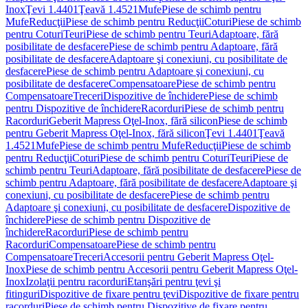
Inox
Ţevi 1.4401
Ţeavă 1.4521
Mufe
Piese de schimb pentru
Mufe
Reducţii
Piese de schimb pentru Reducţii
Coturi
Piese de schimb
pentru Coturi
Teuri
Piese de schimb pentru Teuri
Adaptoare, fără
posibilitate de desfacere
Piese de schimb pentru Adaptoare, fără
posibilitate de desfacere
Adaptoare şi conexiuni, cu posibilitate de
desfacere
Piese de schimb pentru Adaptoare şi conexiuni, cu
posibilitate de desfacere
Compensatoare
Piese de schimb pentru
Compensatoare
Treceri
Dispozitive de închidere
Piese de schimb
pentru Dispozitive de închidere
Racorduri
Piese de schimb pentru
Racorduri
Geberit Mapress Oţel-Inox, fără silicon
Piese de schimb
pentru Geberit Mapress Oţel-Inox, fără silicon
Ţevi 1.4401
Ţeavă
1.4521
Mufe
Piese de schimb pentru Mufe
Reducţii
Piese de schimb
pentru Reducţii
Coturi
Piese de schimb pentru Coturi
Teuri
Piese de
schimb pentru Teuri
Adaptoare, fără posibilitate de desfacere
Piese de
schimb pentru Adaptoare, fără posibilitate de desfacere
Adaptoare şi
conexiuni, cu posibilitate de desfacere
Piese de schimb pentru
Adaptoare şi conexiuni, cu posibilitate de desfacere
Dispozitive de
închidere
Piese de schimb pentru Dispozitive de
închidere
Racorduri
Piese de schimb pentru
Racorduri
Compensatoare
Piese de schimb pentru
Compensatoare
Treceri
Accesorii pentru Geberit Mapress Oţel-
Inox
Piese de schimb pentru Accesorii pentru Geberit Mapress Oţel-
Inox
Izolaţii pentru racorduri
Etanşări pentru ţevi şi
fitinguri
Dispozitive de fixare pentru ţevi
Dispozitive de fixare pentru
racorduri
Piese de schimb pentru Dispozitive de fixare pentru