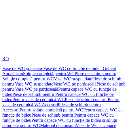
RO
Vase de WC şi pisoare
Vase de WC cu funcţie de bideu Geberit
AquaClean
Soluţie completă pentru WC
Piese de schimb pentru
Soluţie completă pentru WC
Vase WC suspendate
Piese de schimb
pentru Vase WC suspendate
Vase WC pe pardoseală
Piese de schimb
pentru Vase WC pe pardoseală
Pentru capace WC cu funcţie de
bideu
Piese de schimb pentru Pentru capace WC cu funcţie de
bideu
Pentru vase de ceramică WC
Piese de schimb pentru Pentru
vase de ceramică WC
Accesorii
Piese de schimb pentru
Accesorii
Pentru soluţie completă pentru WC
Pentru capace WC cu
funcţie de bideu
Piese de schimb pentru Pentru capace WC cu
funcţie de bideu
Pentru capace WC cu funcţie de bideu şi soluţii
complete pentru WC
Material de consum
Vase de WC şi capace