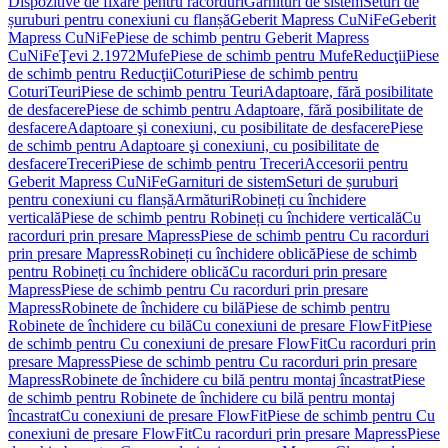
Dispozitive de fixare pentru racorduri
Garnituri de sistem
Seturi de
șuruburi pentru conexiuni cu flanșă
Geberit Mapress CuNiFe
Geberit
Mapress CuNiFe
Piese de schimb pentru Geberit Mapress
CuNiFe
Ţevi 2.1972
Mufe
Piese de schimb pentru Mufe
Reducţii
Piese
de schimb pentru Reducţii
Coturi
Piese de schimb pentru
Coturi
Teuri
Piese de schimb pentru Teuri
Adaptoare, fără posibilitate
de desfacere
Piese de schimb pentru Adaptoare, fără posibilitate de
desfacere
Adaptoare şi conexiuni, cu posibilitate de desfacere
Piese
de schimb pentru Adaptoare şi conexiuni, cu posibilitate de
desfacere
Treceri
Piese de schimb pentru Treceri
Accesorii pentru
Geberit Mapress CuNiFe
Garnituri de sistem
Seturi de șuruburi
pentru conexiuni cu flanșă
Armături
Robineți cu închidere
verticală
Piese de schimb pentru Robineți cu închidere verticală
Cu
racorduri prin presare Mapress
Piese de schimb pentru Cu racorduri
prin presare Mapress
Robineți cu închidere oblică
Piese de schimb
pentru Robineți cu închidere oblică
Cu racorduri prin presare
Mapress
Piese de schimb pentru Cu racorduri prin presare
Mapress
Robinete de închidere cu bilă
Piese de schimb pentru
Robinete de închidere cu bilă
Cu conexiuni de presare FlowFit
Piese
de schimb pentru Cu conexiuni de presare FlowFit
Cu racorduri prin
presare Mapress
Piese de schimb pentru Cu racorduri prin presare
Mapress
Robinete de închidere cu bilă pentru montaj încastrat
Piese
de schimb pentru Robinete de închidere cu bilă pentru montaj
încastrat
Cu conexiuni de presare FlowFit
Piese de schimb pentru Cu
conexiuni de presare FlowFit
Cu racorduri prin presare Mapress
Piese