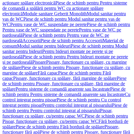
acţionare spălare electronică
Piese de schimb pentru Pentru sisteme
de comandă a spălării pentru WC cu acţionare spălare
electronică
Module sanitare Geberit Monolith
Modul sanitar pentru
vas de WC
Piese de schimb pentru Modul sanitar pentru vas de
WC
Pentru vase de WC suspendate pe perete
Piese de schimb pentru
Pentru vase de WC suspendate pe perete
Pentru vase de WC pe
pardoseală
Piese de schimb pentru Pentru vase de WC pe
pardoseală
Accesorii
Piese de schimb pentru Accesorii
Material de
consum
Modul sanitar pentru bideuri
Piese de schimb pentru Modul
sanitar pentru bideuri
Pentru bideuri montate pe perete şi pe
pardoseală
Piese de schimb pentru Pentru bideuri montate pe perete
şi pe pardoseală
Pisoare
Pisoare, funcţionare cu spălare, cu margine
de spălare
Piese de schimb pentru Pisoare, funcţionare cu spălare, cu
margine de spălare
Fără capac
Piese de schimb pentru Fără
capac
Pisoare, funcţionare cu spălare, fără margine de spălare
Piese
de schimb pentru Pisoare, funcţionare cu spălare, fără margine de
spălare
Pentru sisteme de comandă aparente sau încastrate
Piese de
schimb pentru Pentru sisteme de comandă aparente sau încastrate
Cu
control integrat pentru pisoar
Piese de schimb pentru Cu control
integrat pentru pisoar
Pentru controlul integrat al pisoarului
Piese de
schimb pentru Pentru controlul integrat al pisoarului
Pisoar,
funcţionare cu spălare, cu/pentru capac WC
Piese de schimb pentru
Pisoar, funcţionare cu spălare, cu/pentru capac WC
Fără bordură de
spălare
Piese de schimb pentru Fără bordură de spălare
Pisoare,
funcţionare fără apă
Piese de schimb pentru Pisoare, funcţionare fără