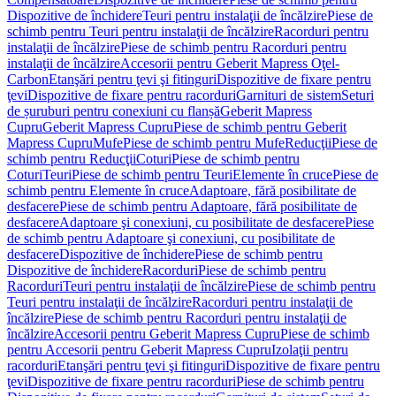
Dispozitive de închidere
Teuri pentru instalaţii de încălzire
Piese de
schimb pentru Teuri pentru instalaţii de încălzire
Racorduri pentru
instalaţii de încălzire
Piese de schimb pentru Racorduri pentru
instalaţii de încălzire
Accesorii pentru Geberit Mapress Oţel-
Carbon
Etanşări pentru ţevi şi fitinguri
Dispozitive de fixare pentru
ţevi
Dispozitive de fixare pentru racorduri
Garnituri de sistem
Seturi
de șuruburi pentru conexiuni cu flanșă
Geberit Mapress
Cupru
Geberit Mapress Cupru
Piese de schimb pentru Geberit
Mapress Cupru
Mufe
Piese de schimb pentru Mufe
Reducţii
Piese de
schimb pentru Reducţii
Coturi
Piese de schimb pentru
Coturi
Teuri
Piese de schimb pentru Teuri
Elemente în cruce
Piese de
schimb pentru Elemente în cruce
Adaptoare, fără posibilitate de
desfacere
Piese de schimb pentru Adaptoare, fără posibilitate de
desfacere
Adaptoare şi conexiuni, cu posibilitate de desfacere
Piese
de schimb pentru Adaptoare şi conexiuni, cu posibilitate de
desfacere
Dispozitive de închidere
Piese de schimb pentru
Dispozitive de închidere
Racorduri
Piese de schimb pentru
Racorduri
Teuri pentru instalaţii de încălzire
Piese de schimb pentru
Teuri pentru instalaţii de încălzire
Racorduri pentru instalaţii de
încălzire
Piese de schimb pentru Racorduri pentru instalaţii de
încălzire
Accesorii pentru Geberit Mapress Cupru
Piese de schimb
pentru Accesorii pentru Geberit Mapress Cupru
Izolaţii pentru
racorduri
Etanşări pentru ţevi şi fitinguri
Dispozitive de fixare pentru
ţevi
Dispozitive de fixare pentru racorduri
Piese de schimb pentru