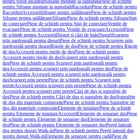
pentru Sifon încastrat
Sifoane montate la suprafaţă
Piese de schimb
pentru Sifoane montate la suprafaţă
Racorduri
Piese de schimb pentru
Racorduri
Accesorii
Sifoane pentru spălătoare
Piese de schimb pentru
Sifoane pentru spălătoare
Sifoane
Piese de schimb pentru Sifoane
Ştuţ
de conectare
Piese de schimb pentru Ştuţ de conectare
Ventile de
evacuare
Piese de schimb pentru Ventile de evacuare
Accesorii
Piese
de schimb pentru Accesorii
Duşuri şi căzi de baie
Duşuri
Scurgere
prin pardoseală pentru duşuri
Piese de schimb pentru Scurgere prin
pardoseală pentru duşuri
Rigole de duş
Piese de schimb pentru Rigole
de duş
Accesorii pentru rigole de duş
Piese de schimb pentru
Accesorii pentru rigole de duş
Scurgeri prin pardoseală pentru
duş
Piese de schimb pentru Scurgeri prin pardoseală pentru
duş
Accesorii pentru scurgeri prin pardoseală pentru duş
Piese de
schimb pentru Accesorii pentru scurgeri prin pardoseală pentru
duş
Scurgeri prin perete
Piese de schimb pentru Scurgeri prin
perete
Accesorii pentru scurgeri prin perete
Piese de schimb pentru
Accesorii pentru scurgeri prin perete
Căzi de duş şi suprafeţe de
duş
Piese de schimb pentru Căzi de duş şi suprafeţe de duş
Suprafeţe
de duş din materiale compozite
Piese de schimb pentru Suprafeţe de
duş din materiale compozite
Elemente de instalare
Piese de schimb
pentru Elemente de instalare
Accesorii
Elemente de separare duş
Piese
de schimb pentru Elemente de separare duş
Elemente de separare
duş
Piese de schimb pentru Elemente de separare duş
Pereţi laterali
duş pentru duşuri Walk-in
Piese de schimb pentru Pereţi laterali duş
pentru duşuri Walk-in
Elemente de separare pentru cadă
Piese de