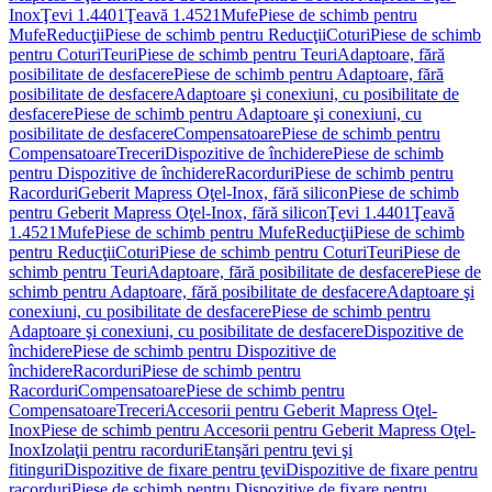
Inox
Ţevi 1.4401
Ţeavă 1.4521
Mufe
Piese de schimb pentru
Mufe
Reducţii
Piese de schimb pentru Reducţii
Coturi
Piese de schimb
pentru Coturi
Teuri
Piese de schimb pentru Teuri
Adaptoare, fără
posibilitate de desfacere
Piese de schimb pentru Adaptoare, fără
posibilitate de desfacere
Adaptoare şi conexiuni, cu posibilitate de
desfacere
Piese de schimb pentru Adaptoare şi conexiuni, cu
posibilitate de desfacere
Compensatoare
Piese de schimb pentru
Compensatoare
Treceri
Dispozitive de închidere
Piese de schimb
pentru Dispozitive de închidere
Racorduri
Piese de schimb pentru
Racorduri
Geberit Mapress Oţel-Inox, fără silicon
Piese de schimb
pentru Geberit Mapress Oţel-Inox, fără silicon
Ţevi 1.4401
Ţeavă
1.4521
Mufe
Piese de schimb pentru Mufe
Reducţii
Piese de schimb
pentru Reducţii
Coturi
Piese de schimb pentru Coturi
Teuri
Piese de
schimb pentru Teuri
Adaptoare, fără posibilitate de desfacere
Piese de
schimb pentru Adaptoare, fără posibilitate de desfacere
Adaptoare şi
conexiuni, cu posibilitate de desfacere
Piese de schimb pentru
Adaptoare şi conexiuni, cu posibilitate de desfacere
Dispozitive de
închidere
Piese de schimb pentru Dispozitive de
închidere
Racorduri
Piese de schimb pentru
Racorduri
Compensatoare
Piese de schimb pentru
Compensatoare
Treceri
Accesorii pentru Geberit Mapress Oţel-
Inox
Piese de schimb pentru Accesorii pentru Geberit Mapress Oţel-
Inox
Izolaţii pentru racorduri
Etanşări pentru ţevi şi
fitinguri
Dispozitive de fixare pentru ţevi
Dispozitive de fixare pentru
racorduri
Piese de schimb pentru Dispozitive de fixare pentru