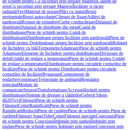
de schimb pentru Cu racorduri prin presare Mapress
Clapete de
sens
Cu racorduri prin presare Mapress
Încălzire și răcire
radiantă
Ţevi
Material de pozare
Plăci cu nuturi
Benzi
perimetrale
Benzi autocolante
Clipsuri de fixare
Aditivi de
pardoseală
Rosturi de extindere
Curbe conducătoare
Dulapuri de
distribuţie
Dulapuri de distribuţie din metal
Gamă de
distribuitoare
Piese de schimb pentru Gamă de
distribuitoare
Distribuitoare pentru încălzire prin pardoseală
Piese de
schimb pentru Distribuitoare pentru încălzire prin pardoseală
Robinet
de închidere cu bilă
Termometre
Adaptoare
Piese de schimb pentru
Adaptoare
Elemente de închidere pentru distribuitoare
Divizoare de
debit
Unităţi de reglare a temperaturii
Piese de schimb pentru Unităţi
de reglare a temperaturii
Distribuitoare pentru circuitele corpurilor de
încălzire
Piese de schimb pentru Distribuitoare pentru circuitele
corpurilor de încălzire
Bypassuri
Componente de
reglaj
Servomotoare
Termostate de ambianţă
Regulator
principal
Module de
comunicare
Senzori
Transformatoare
Accesorii
Izolaţii pentru
distribuitoare
Sisteme de drenare a clădirilor
Geberit Silent-
db20
Ţevi
Fitinguri
Piese de schimb pentru
Fitinguri
Coturi
Ramificaţii
Piese de schimb pentru
Ramificaţii
Reducţii
Piese de curățire
Piese de schimb pentru Piese de
curățire
Fitinguri SuperTube
Coturi
Fitinguri speciale
Conexiuni
Piese
de schimb pentru Conexiuni
Îmbinări prin sudură
Îmbinări prin
mufare
Piese de schimb pentru Îmbinări prin mufare
Conexiuni prin