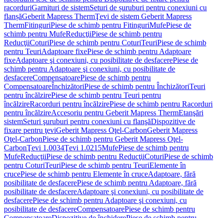
racorduri
Garnituri de sistem
Seturi de șuruburi pentru conexiuni cu
flanșă
Geberit Mapress Therm
Ţevi de sistem Geberit Mapress
Therm
Fitinguri
Piese de schimb pentru Fitinguri
Mufe
Piese de
schimb pentru Mufe
Reducţii
Piese de schimb pentru
Reducţii
Coturi
Piese de schimb pentru Coturi
Teuri
Piese de schimb
pentru Teuri
Adaptoare fixe
Piese de schimb pentru Adaptoare
fixe
Adaptoare şi conexiuni, cu posibilitate de desfacere
Piese de
schimb pentru Adaptoare şi conexiuni, cu posibilitate de
desfacere
Compensatoare
Piese de schimb pentru
Compensatoare
Închizători
Piese de schimb pentru Închizători
Teuri
pentru încălzire
Piese de schimb pentru Teuri pentru
încălzire
Racorduri pentru încălzire
Piese de schimb pentru Racorduri
pentru încălzire
Accesoriu pentru Geberit Mapress Therm
Etanşări
sistem
Seturi şuruburi pentru conexiuni cu flanşă
Dispozitive de
fixare pentru ţevi
Geberit Mapress Oţel-Carbon
Geberit Mapress
Oţel-Carbon
Piese de schimb pentru Geberit Mapress Oţel-
Carbon
Ţevi 1.0034
Ţevi 1.0215
Mufe
Piese de schimb pentru
Mufe
Reducţii
Piese de schimb pentru Reducţii
Coturi
Piese de schimb
pentru Coturi
Teuri
Piese de schimb pentru Teuri
Elemente în
cruce
Piese de schimb pentru Elemente în cruce
Adaptoare, fără
posibilitate de desfacere
Piese de schimb pentru Adaptoare, fără
posibilitate de desfacere
Adaptoare şi conexiuni, cu posibilitate de
desfacere
Piese de schimb pentru Adaptoare şi conexiuni, cu
posibilitate de desfacere
Compensatoare
Piese de schimb pentru
Compensatoare
Dispozitive de închidere
Piese de schimb pentru