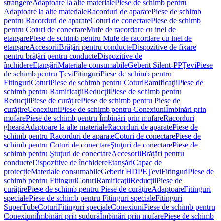
strângere
Adaptoare la alte materiale
Piese de schimb pentru
Adaptoare la alte materiale
Racorduri de aparate
Piese de schimb
pentru Racorduri de aparate
Coturi de conectare
Piese de schimb
pentru Coturi de conectare
Mufe de racordare cu inel de
etanșare
Piese de schimb pentru Mufe de racordare cu inel de
etanșare
Accesorii
Brăţări pentru conducte
Dispozitive de fixare
pentru brăţări pentru conducte
Dispozitive de
închidere
Etanșări
Materiale consumabile
Geberit Silent-PP
Ţevi
Piese
de schimb pentru Ţevi
Fitinguri
Piese de schimb pentru
Fitinguri
Coturi
Piese de schimb pentru Coturi
Ramificaţii
Piese de
schimb pentru Ramificaţii
Reducţii
Piese de schimb pentru
Reducţii
Piese de curățire
Piese de schimb pentru Piese de
curățire
Conexiuni
Piese de schimb pentru Conexiuni
Îmbinări prin
mufare
Piese de schimb pentru Îmbinări prin mufare
Racorduri
gheară
Adaptoare la alte materiale
Racorduri de aparate
Piese de
schimb pentru Racorduri de aparate
Coturi de conectare
Piese de
schimb pentru Coturi de conectare
Ştuţuri de conectare
Piese de
schimb pentru Ştuţuri de conectare
Accesorii
Brățări pentru
conducte
Dispozitive de închidere
Etanșări
Capac de
protecție
Materiale consumabile
Geberit HDPE
Ţevi
Fitinguri
Piese de
schimb pentru Fitinguri
Coturi
Ramificaţii
Reducţii
Piese de
curățire
Piese de schimb pentru Piese de curățire
Adaptoare
Fitinguri
speciale
Piese de schimb pentru Fitinguri speciale
Fitinguri
SuperTube
Coturi
Fitinguri speciale
Conexiuni
Piese de schimb pentru
Conexiuni
Îmbinări prin sudură
Îmbinări prin mufare
Piese de schimb