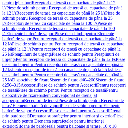
pentru jgheaburi
Receptori de terasă cu capacitate de până la 12
l/s
Piese de schimb pentru Receptori de terasă cu capacitate de până
la 12 l/s
Receptori de terasă cu capacitate de până la 25 l/s
Piese de
schimb pentru Receptori de terasă cu capacitate de până la 25
l/s
Receptori de terasă cu capacitate de până la 100 l/s
Piese de
schimb pentru Receptori de terasă cu capacitate de până la 100
l/s
Elemente barieră de vapori
Piese de schimb pentru Elemente
barieră de vapori
Pentru receptori de terasă cu capacitate de până la
12 l/s
Piese de schimb pentru Pentru receptori de terasă cu capacitate
de până la 12 l/s
Pentru receptori de terasă cu capacitate de până la
25 l/s
Preaplinuri de urgenţă
Piese de schimb pentru Preaplinuri de
urgenţă
Pentru receptori de terasă cu capacitate de până la 12 l/s
Piese
de schimb pentru Pentru receptori de terasă cu capacitate de până la
12 l/s
Pentru receptori de terasă cu capacitate de până la 25 l/s
Piese
de schimb pentru Pentru receptori de terasă cu capacitate de până la
25 l/s
Dispozitive de fixare
Sistem de fixare d40–200
Sistem de fixare
d250–315
Accesorii
Piese de schimb pentru Accesorii
Pentru receptori
de terasă
Piese de schimb pentru Pentru receptori de terasă
Pentru
dispozitive de fixare
Sistem convenţional de drenaj al
acoperişului
Receptori de terasă
Piese de schimb pentru Receptori de
terasă
Elemente barieră de vapori
Piese de schimb pentru Elemente
barieră de vapori
Accesorii
Piese de schimb pentru Accesorii
Drenaj
prin pardoseală
Drenarea suprafeţelor pentru interior şi exterior
Piese
de schimb pentru Drenarea suprafeţelor pentru interior şi
exterior
Sifoane de pardoseală pentru balcoane și terase, 10 x 10