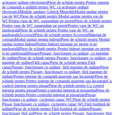
acţionare spălare electronică
Piese de schimb pentru Pentru sisteme
de comandă a spălării pentru WC cu acţionare spălare
electronică
Module sanitare Geberit Monolith
Modul sanitar pentru
vas de WC
Piese de schimb pentru Modul sanitar pentru vas de
WC
Pentru vase de WC suspendate pe perete
Piese de schimb pentru
Pentru vase de WC suspendate pe perete
Pentru vase de WC pe
pardoseală
Piese de schimb pentru Pentru vase de WC pe
pardoseală
Accesorii
Piese de schimb pentru Accesorii
Material de
consum
Modul sanitar pentru bideuri
Piese de schimb pentru Modul
sanitar pentru bideuri
Pentru bideuri montate pe perete şi pe
pardoseală
Piese de schimb pentru Pentru bideuri montate pe perete
şi pe pardoseală
Pisoare
Pisoare, funcţionare cu spălare, cu margine
de spălare
Piese de schimb pentru Pisoare, funcţionare cu spălare, cu
margine de spălare
Fără capac
Piese de schimb pentru Fără
capac
Pisoare, funcţionare cu spălare, fără margine de spălare
Piese
de schimb pentru Pisoare, funcţionare cu spălare, fără margine de
spălare
Pentru sisteme de comandă aparente sau încastrate
Piese de
schimb pentru Pentru sisteme de comandă aparente sau încastrate
Cu
control integrat pentru pisoar
Piese de schimb pentru Cu control
integrat pentru pisoar
Pentru controlul integrat al pisoarului
Piese de
schimb pentru Pentru controlul integrat al pisoarului
Pisoar,
funcţionare cu spălare, cu/pentru capac WC
Piese de schimb pentru
Pisoar, funcţionare cu spălare, cu/pentru capac WC
Fără bordură de
spălare
Piese de schimb pentru Fără bordură de spălare
Pisoare,
funcţionare fără apă
Piese de schimb pentru Pisoare, funcţionare fără