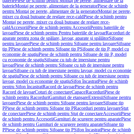
baterie
Piese de schimb pentru Montaj pe perete, alimentare de la
baterie
Montaj pe perete, alimentare de la generator
Piese de schimb
pentru Montaj pe perete, alimentare de la generator
Montaj pe perete,
mixer cu două butoane de reglare rece-cald
Piese de schimb pentru
Montaj pe perete, mixer cu două butoane de reglare rece-
cald
Accesorii
Piese de schimb pentru Accesorii
Pentru bateriile de
lavoar
Piese de schimb pentru Pentru bateriile de lavoar
Racorduri de
aparate pentru zona de spălare, lavoar, aparate şi spălător
Sifoane
pentru lavoare
Piese de schimb pentru Sifoane pentru lavoare
Sifoane
tip P
Piese de schimb pentru Sifoane tip P
Sifoane de tip P, model cu
economie de spaţiu
Piese de schimb pentru Sifoane de tip P, model
cu economie de spaţiu
Sifoane cu tub de imersiune pentru
lavoar
Piese de schimb pentru Sifoane cu tub de imersiune pentru
lavoar
Sifoane cu tub de imersiune pentru lavoar, model cu economie
de spaţiu
Piese de schimb pentru Sifoane cu tub de imersiune pentru
lavoar, model cu economie de spaţiu
Sifon încastrat
Piese de schimb
pentru Sifon încastrat
Racord de lavoar
Piese de schimb pentru
Racord de lavoar
Coturi de conectare
Capace
Racorduri
Piese de
schimb pentru Racorduri
Garnituri de etanşare
Extensii
Sifoane pentru
lavoare
Piese de schimb pentru Sifoane pentru lavoare
Sifoane tip
P
Piese de schimb pentru Sifoane tip P
Racorduri pentru lavoare
Ştuţ
de conectare
Piese de schimb pentru Ştuţ de conectare
Accesorii
Piese
de schimb pentru Accesorii
Garnituri de scurgere pentru aparate
Piese
de schimb pentru Garnituri de scurgere pentru aparate
Sifoane tip
P
Piese de schimb pentru Sifoane tip P
Sifon încastrat
Piese de schimb