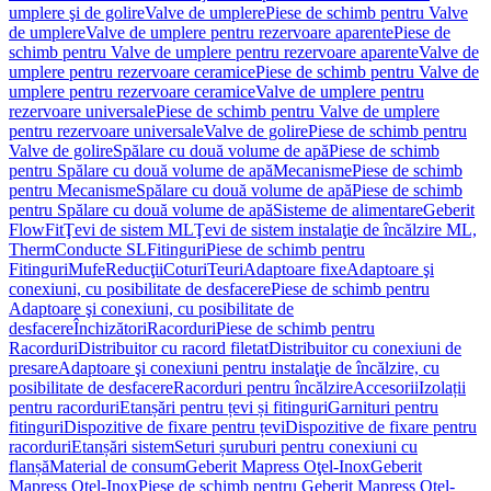
umplere şi de golire
Valve de umplere
Piese de schimb pentru Valve
de umplere
Valve de umplere pentru rezervoare aparente
Piese de
schimb pentru Valve de umplere pentru rezervoare aparente
Valve de
umplere pentru rezervoare ceramice
Piese de schimb pentru Valve de
umplere pentru rezervoare ceramice
Valve de umplere pentru
rezervoare universale
Piese de schimb pentru Valve de umplere
pentru rezervoare universale
Valve de golire
Piese de schimb pentru
Valve de golire
Spălare cu două volume de apă
Piese de schimb
pentru Spălare cu două volume de apă
Mecanisme
Piese de schimb
pentru Mecanisme
Spălare cu două volume de apă
Piese de schimb
pentru Spălare cu două volume de apă
Sisteme de alimentare
Geberit
FlowFit
Ţevi de sistem ML
Ţevi de sistem instalaţie de încălzire ML,
Therm
Conducte SL
Fitinguri
Piese de schimb pentru
Fitinguri
Mufe
Reducţii
Coturi
Teuri
Adaptoare fixe
Adaptoare şi
conexiuni, cu posibilitate de desfacere
Piese de schimb pentru
Adaptoare şi conexiuni, cu posibilitate de
desfacere
Închizători
Racorduri
Piese de schimb pentru
Racorduri
Distribuitor cu racord filetat
Distribuitor cu conexiuni de
presare
Adaptoare şi conexiuni pentru instalaţie de încălzire, cu
posibilitate de desfacere
Racorduri pentru încălzire
Accesorii
Izolații
pentru racorduri
Etanșări pentru țevi și fitinguri
Garnituri pentru
fitinguri
Dispozitive de fixare pentru țevi
Dispozitive de fixare pentru
racorduri
Etanșări sistem
Seturi șuruburi pentru conexiuni cu
flanșă
Material de consum
Geberit Mapress Oţel-Inox
Geberit
Mapress Oţel-Inox
Piese de schimb pentru Geberit Mapress Oţel-