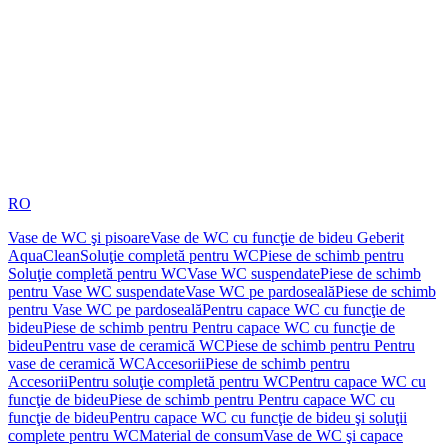
RO
Vase de WC şi pisoare
Vase de WC cu funcţie de bideu Geberit
AquaClean
Soluţie completă pentru WC
Piese de schimb pentru
Soluţie completă pentru WC
Vase WC suspendate
Piese de schimb
pentru Vase WC suspendate
Vase WC pe pardoseală
Piese de schimb
pentru Vase WC pe pardoseală
Pentru capace WC cu funcţie de
bideu
Piese de schimb pentru Pentru capace WC cu funcţie de
bideu
Pentru vase de ceramică WC
Piese de schimb pentru Pentru
vase de ceramică WC
Accesorii
Piese de schimb pentru
Accesorii
Pentru soluţie completă pentru WC
Pentru capace WC cu
funcţie de bideu
Piese de schimb pentru Pentru capace WC cu
funcţie de bideu
Pentru capace WC cu funcţie de bideu şi soluţii
complete pentru WC
Material de consum
Vase de WC şi capace