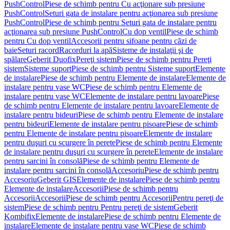
PushControl
Piese de schimb pentru Cu acţionare sub presiune
PushControl
Seturi gata de instalare pentru acţionarea sub presiune
PushControl
Piese de schimb pentru Seturi gata de instalare pentru
acţionarea sub presiune PushControl
Cu dop ventil
Piese de schimb
pentru Cu dop ventil
Accesorii pentru sifoane pentru căzi de
baie
Seturi racord
Racorduri la apă
Sisteme de instalaţii şi de
spălare
Geberit Duofix
Pereţi sistem
Piese de schimb pentru Pereţi
sistem
Sisteme suport
Piese de schimb pentru Sisteme suport
Elemente
de instalare
Piese de schimb pentru Elemente de instalare
Elemente de
instalare pentru vase WC
Piese de schimb pentru Elemente de
instalare pentru vase WC
Elemente de instalare pentru lavoare
Piese
de schimb pentru Elemente de instalare pentru lavoare
Elemente de
instalare pentru bideuri
Piese de schimb pentru Elemente de instalare
pentru bideuri
Elemente de instalare pentru pisoare
Piese de schimb
pentru Elemente de instalare pentru pisoare
Elemente de instalare
pentru duşuri cu scurgere în perete
Piese de schimb pentru Elemente
de instalare pentru duşuri cu scurgere în perete
Elemente de instalare
pentru sarcini în consolă
Piese de schimb pentru Elemente de
instalare pentru sarcini în consolă
Accesoriu
Piese de schimb pentru
Accesoriu
Geberit GIS
Elemente de instalare
Piese de schimb pentru
Elemente de instalare
Accesorii
Piese de schimb pentru
Accesorii
Accesorii
Piese de schimb pentru Accesorii
Pentru pereţi de
sistem
Piese de schimb pentru Pentru pereţi de sistem
Geberit
Kombifix
Elemente de instalare
Piese de schimb pentru Elemente de
instalare
Elemente de instalare pentru vase WC
Piese de schimb