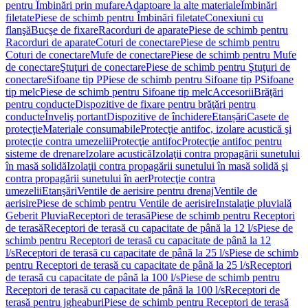
pentru Îmbinări prin mufare
Adaptoare la alte materiale
Îmbinări
filetate
Piese de schimb pentru Îmbinări filetate
Conexiuni cu
flanşă
Bucşe de fixare
Racorduri de aparate
Piese de schimb pentru
Racorduri de aparate
Coturi de conectare
Piese de schimb pentru
Coturi de conectare
Mufe de conectare
Piese de schimb pentru Mufe
de conectare
Ştuţuri de conectare
Piese de schimb pentru Ştuţuri de
conectare
Sifoane tip P
Piese de schimb pentru Sifoane tip P
Sifoane
tip melc
Piese de schimb pentru Sifoane tip melc
Accesorii
Brăţări
pentru conducte
Dispozitive de fixare pentru brăţări pentru
conducte
Înveliş portant
Dispozitive de închidere
Etanșări
Casete de
protecţie
Materiale consumabile
Protecţie antifoc, izolare acustică şi
protecţie contra umezelii
Protecţie antifoc
Protecţie antifoc pentru
sisteme de drenare
Izolare acustică
Izolaţii contra propagării sunetului
în masă solidă
Izolaţii contra propagării sunetului în masă solidă şi
contra propagării sunetului în aer
Protecţie contra
umezelii
Etanşări
Ventile de aerisire pentru drenaj
Ventile de
aerisire
Piese de schimb pentru Ventile de aerisire
Instalaţie pluvială
Geberit Pluvia
Receptori de terasă
Piese de schimb pentru Receptori
de terasă
Receptori de terasă cu capacitate de până la 12 l/s
Piese de
schimb pentru Receptori de terasă cu capacitate de până la 12
l/s
Receptori de terasă cu capacitate de până la 25 l/s
Piese de schimb
pentru Receptori de terasă cu capacitate de până la 25 l/s
Receptori
de terasă cu capacitate de până la 100 l/s
Piese de schimb pentru
Receptori de terasă cu capacitate de până la 100 l/s
Receptori de
terasă pentru jgheaburi
Piese de schimb pentru Receptori de terasă