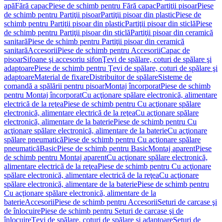
apă
Fără capac
Piese de schimb pentru Fără capac
Partiţii pisoar
Piese
de schimb pentru Partiţii pisoar
Partiţii pisoar din plastic
Piese de
schimb pentru Partiţii pisoar din plastic
Partiţii pisoar din sticlă
Piese
de schimb pentru Partiţii pisoar din sticlă
Partiţii pisoar din ceramică
sanitară
Piese de schimb pentru Partiţii pisoar din ceramică
sanitară
Accesorii
Piese de schimb pentru Accesorii
Capac de
pisoar
Sifoane şi accesoriu sifon
Ţevi de spălare, coturi de spălare şi
adaptoare
Piese de schimb pentru Ţevi de spălare, coturi de spălare şi
adaptoare
Material de fixare
Distribuitor de spălare
Sisteme de
comandă a spălării pentru pisoar
Montaj încorporat
Piese de schimb
pentru Montaj încorporat
Cu acţionare spălare electronică, alimentare
electrică de la reţea
Piese de schimb pentru Cu acţionare spălare
electronică, alimentare electrică de la reţea
Cu acţionare spălare
electronică, alimentare de la baterie
Piese de schimb pentru Cu
acţionare spălare electronică, alimentare de la baterie
Cu acţionare
spălare pneumatică
Piese de schimb pentru Cu acţionare spălare
pneumatică
Basic
Piese de schimb pentru Basic
Montaj aparent
Piese
de schimb pentru Montaj aparent
Cu acţionare spălare electronică,
alimentare electrică de la reţea
Piese de schimb pentru Cu acţionare
spălare electronică, alimentare electrică de la reţea
Cu acţionare
spălare electronică, alimentare de la baterie
Piese de schimb pentru
Cu acţionare spălare electronică, alimentare de la
baterie
Accesorii
Piese de schimb pentru Accesorii
Seturi de carcase şi
de înlocuire
Piese de schimb pentru Seturi de carcase şi de
înlocuire
Ţevi de spălare, coturi de spălare şi adaptoare
Seturi de