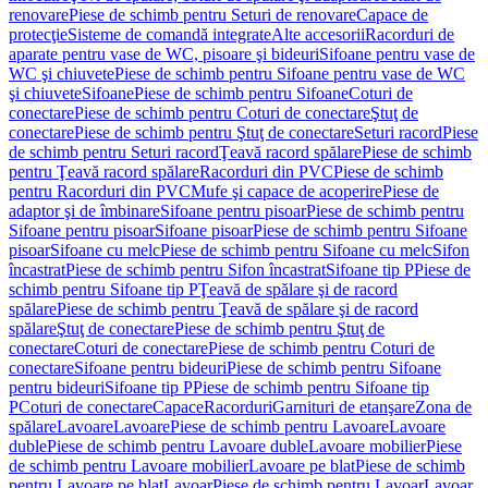
renovare
Piese de schimb pentru Seturi de renovare
Capace de
protecţie
Sisteme de comandă integrate
Alte accesorii
Racorduri de
aparate pentru vase de WC, pisoare şi bideuri
Sifoane pentru vase de
WC şi chiuvete
Piese de schimb pentru Sifoane pentru vase de WC
şi chiuvete
Sifoane
Piese de schimb pentru Sifoane
Coturi de
conectare
Piese de schimb pentru Coturi de conectare
Ştuţ de
conectare
Piese de schimb pentru Ştuţ de conectare
Seturi racord
Piese
de schimb pentru Seturi racord
Ţeavă racord spălare
Piese de schimb
pentru Ţeavă racord spălare
Racorduri din PVC
Piese de schimb
pentru Racorduri din PVC
Mufe şi capace de acoperire
Piese de
adaptor şi de îmbinare
Sifoane pentru pisoar
Piese de schimb pentru
Sifoane pentru pisoar
Sifoane pisoar
Piese de schimb pentru Sifoane
pisoar
Sifoane cu melc
Piese de schimb pentru Sifoane cu melc
Sifon
încastrat
Piese de schimb pentru Sifon încastrat
Sifoane tip P
Piese de
schimb pentru Sifoane tip P
Ţeavă de spălare şi de racord
spălare
Piese de schimb pentru Ţeavă de spălare şi de racord
spălare
Ştuţ de conectare
Piese de schimb pentru Ştuţ de
conectare
Coturi de conectare
Piese de schimb pentru Coturi de
conectare
Sifoane pentru bideuri
Piese de schimb pentru Sifoane
pentru bideuri
Sifoane tip P
Piese de schimb pentru Sifoane tip
P
Coturi de conectare
Capace
Racorduri
Garnituri de etanşare
Zona de
spălare
Lavoare
Lavoare
Piese de schimb pentru Lavoare
Lavoare
duble
Piese de schimb pentru Lavoare duble
Lavoare mobilier
Piese
de schimb pentru Lavoare mobilier
Lavoare pe blat
Piese de schimb
pentru Lavoare pe blat
Lavoar
Piese de schimb pentru Lavoar
Lavoar