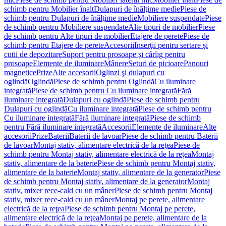
schimb pentru Mobilier înalt
Dulapuri de înălţime medie
Piese de
schimb pentru Dulapuri de înălţime medie
Mobiliere suspendate
Piese
de schimb pentru Mobiliere suspendate
Alte tipuri de mobilier
Piese
de schimb pentru Alte tipuri de mobilier
Etajere de perete
Piese de
schimb pentru Etajere de perete
Accesorii
Inserţii pentru sertare şi
cutii de depozitare
Suport pentru prosoape şi cârlig pentru
prosoape
Elemente de iluminare
Mânere
Seturi de picioare
Panouri
magnetice
Prize
Alte accesorii
Oglinzi şi dulapuri cu
oglindă
Oglindă
Piese de schimb pentru Oglindă
Cu iluminare
integrată
Piese de schimb pentru Cu iluminare integrată
Fără
iluminare integrată
Dulapuri cu oglindă
Piese de schimb pentru
Dulapuri cu oglindă
Cu iluminare integrată
Piese de schimb pentru
Cu iluminare integrată
Fără iluminare integrată
Piese de schimb
pentru Fără iluminare integrată
Accesorii
Elemente de iluminare
Alte
accesorii
Prize
Baterii
Baterii de lavoar
Piese de schimb pentru Baterii
de lavoar
Montaj stativ, alimentare electrică de la reţea
Piese de
schimb pentru Montaj stativ, alimentare electrică de la reţea
Montaj
stativ, alimentare de la baterie
Piese de schimb pentru Montaj stativ,
alimentare de la baterie
Montaj stativ, alimentare de la generator
Piese
de schimb pentru Montaj stativ, alimentare de la generator
Montaj
stativ, mixer rece-cald cu un mâner
Piese de schimb pentru Montaj
stativ, mixer rece-cald cu un mâner
Montaj pe perete, alimentare
electrică de la reţea
Piese de schimb pentru Montaj pe perete,
alimentare electrică de la reţea
Montaj pe perete, alimentare de la