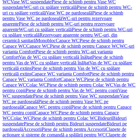
WC
Vase WC suspendate
Piese de schimb pentru Vase WC
suspendate
WC-uri cu spălare verticală
Piese de schimb pentru WC-
uri cu spălare verticală
Vase WC pe pardoseală
Piese de schimb
pentru Vase WC pe pardoseală
WC-uri pentru rezervoare
aparente
Piese de schimb pentru WC-uri pentru rezervoare
aparente
WC-uri cu spălare verticală
Piese de schimb pentru WC-uri
cu spălare verticală
Rezervoare aparente pentru WC-uri, din
ceramică sanitară
Monobloc
Capace WC
Piese de schimb pentru
Capace WC
Capace WC
Piese de schimb pentru Capace WC
WC-uri
varianta Comfort
Piese de schimb pentru WC-uri varianta
Comfort
Vas de WC cu spălare verticală înălţat
Piese de schimb
pentru Vas de WC cu spălare verticală înălţat
Vas de WC cu spălare
verticală extins
Piese de schimb pentru Vas de WC cu spălare
verticală extins
Capace WC varianta Comfort
Piese de schimb pentru
Capace WC varianta Comfort
Capace WC
Piese de schimb pentru
Capace WC
Colac WC
Piese de schimb pentru Colac WC
Vas de WC
pentru copii
Piese de schimb pentru Vas de WC pentru copii
Vase
WC suspendate
Piese de schimb pentru Vase WC suspendate
Vase
WC pe pardoseală
Piese de schimb pentru Vase WC pe
pardoseală
Capace WC pentru copii
Piese de schimb pentru Capace
WC pentru copii
Capace WC
Piese de schimb pentru Capace
WC
Colac WC
Piese de schimb pentru Colac WC
Bideuri
Bideuri
suspendate
Piese de schimb pentru Bideuri suspendate
Bideuri pe
pardoseală
Accesorii
Piese de schimb pentru Accesorii
Clapete de
acţionare şi sisteme de comandă a spălării pentru WC
Clapete de