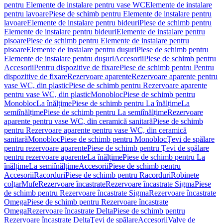
pentru Elemente de instalare pentru vase WC
Elemente de instalare
pentru lavoare
Piese de schimb pentru Elemente de instalare pentru
lavoare
Elemente de instalare pentru bideuri
Piese de schimb pentru
Elemente de instalare pentru bideuri
Elemente de instalare pentru
pisoare
Piese de schimb pentru Elemente de instalare pentru
pisoare
Elemente de instalare pentru duşuri
Piese de schimb pentru
Elemente de instalare pentru duşuri
Accesorii
Piese de schimb pentru
Accesorii
Pentru dispozitive de fixare
Piese de schimb pentru Pentru
dispozitive de fixare
Rezervoare aparente
Rezervoare aparente pentru
vase WC, din plastic
Piese de schimb pentru Rezervoare aparente
pentru vase WC, din plastic
Monobloc
Piese de schimb pentru
Monobloc
La înălțime
Piese de schimb pentru La înălțime
La
semiînălțime
Piese de schimb pentru La semiînălțime
Rezervoare
aparente pentru vase WC, din ceramică sanitară
Piese de schimb
pentru Rezervoare aparente pentru vase WC, din ceramică
sanitară
Monobloc
Piese de schimb pentru Monobloc
Ţevi de spălare
pentru rezervoare aparente
Piese de schimb pentru Ţevi de spălare
pentru rezervoare aparente
La înălțime
Piese de schimb pentru La
înălțime
La semiînălțime
Accesorii
Piese de schimb pentru
Accesorii
Racorduri
Piese de schimb pentru Racorduri
Robinete
colţar
Mufe
Rezervoare încastrate
Rezervoare încastrate Sigma
Piese
de schimb pentru Rezervoare încastrate Sigma
Rezervoare încastrate
Omega
Piese de schimb pentru Rezervoare încastrate
Omega
Rezervoare încastrate Delta
Piese de schimb pentru
Rezervoare încastrate Delta
Ţevi de spălare
Accesorii
Valve de