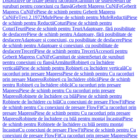
Dispozitive de fixare pentru racorduri
Garnituri de sistem
Seturi de
șuruburi pentru conexiuni cu flanșă
Geberit Mapress CuNiFe
Geberit
Mapress CuNiFe
Piese de schimb pentru Geberit Mapress
CuNiFe
Ţevi 2.1972
Mufe
Piese de schimb pentru Mufe
Reducţii
Piese
de schimb pentru Reducţii
Coturi
Piese de schimb pentru
Coturi
Teuri
Piese de schimb pentru Teuri
Adaptoare, fără posibilitate
de desfacere
Piese de schimb pentru Adaptoare, fără posibilitate de
desfacere
Adaptoare şi conexiuni, cu posibilitate de desfacere
Piese
de schimb pentru Adaptoare şi conexiuni, cu posibilitate de
desfacere
Treceri
Piese de schimb pentru Treceri
Accesorii pentru
Geberit Mapress CuNiFe
Garnituri de sistem
Seturi de șuruburi
pentru conexiuni cu flanșă
Armături
Robineți cu închidere
verticală
Piese de schimb pentru Robineți cu închidere verticală
Cu
racorduri prin presare Mapress
Piese de schimb pentru Cu racorduri
prin presare Mapress
Robineți cu închidere oblică
Piese de schimb
pentru Robineți cu închidere oblică
Cu racorduri prin presare
Mapress
Piese de schimb pentru Cu racorduri prin presare
Mapress
Robinete de închidere cu bilă
Piese de schimb pentru
Robinete de închidere cu bilă
Cu conexiuni de presare FlowFit
Piese
de schimb pentru Cu conexiuni de presare FlowFit
Cu racorduri prin
presare Mapress
Piese de schimb pentru Cu racorduri prin presare
Mapress
Robinete de închidere cu bilă pentru montaj încastrat
Piese
de schimb pentru Robinete de închidere cu bilă pentru montaj
încastrat
Cu conexiuni de presare FlowFit
Piese de schimb pentru Cu
conexiuni de presare FlowFit
Cu racorduri prin presare Mapress
Piese