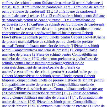
cm
Piese de schimb pentru Sifoane de pardoseală pentru balcoane și
terase, 10 x 10 cm
Sifoane de pardoseală 13 x 13 cm
Piese de schimb
pentru Sifoane de pardoseală 13 x 13 cm
Sifoane de pardoseală
pentru balcoane şi terase, 13 x 13 cm
Piese de schimb pentru Sifoane
de pardoseală pentru balcoane şi terase, 13 x 13 cm
Sifoane de
pardoseală 15 x 15 cm
Piese de schimb pentru Sifoane de pardoseală
15 x 15 cm
Accesorii
Piese de schimb pentru Accesorii
Instrumente,
componente de reţea şi software
Unelte
Unelte pentru Geberit
FlowFit
Piese de schimb pentru Unelte pentru Geberit FlowFit
Unelte
de presare manuală
Piese de schimb pentru Unelte de presare
manuală
Compatibilitatea uneltelor de presare [1]
Piese de schimb
pentru Compatibilitatea uneltelor de presare [1]
Compatibilitatea
uneltelor de presare [2]
Piese de schimb pentru Compatibilitatea
uneltelor de presare [2]
Unelte pentru prelucrarea ţevilor
Piese de
schimb pentru Unelte pentru prelucrarea ţevilor
Dop de
etanşare
Echipament de testare
Aparate de presare cu
unelte
Accesoriu
Piese de schimb pentru Accesoriu
Unelte pentru
Geberit Mapress
Piese de schimb pentru Unelte pentru Geberit
Mapress
Compatibilitate unelte de presare [1]
Piese de schimb pentru
Compatibilitate unelte de presare [1]
Compatibilitate unelte de
presare [2]
Piese de schimb pentru Compatibilitate unelte de presare
[2]
Compatibilitatea uneltelor de presare [1] / [2]
Piese de schimb
pentru Compatibilitatea uneltelor de presare [1] / [2]
Compatibilitate
unelte de presare [2XL]
Piese de schimb pentru Compatibilitate
unelte de presare [2XL]
Compatibilitate unelte de presare [3]
Piese de