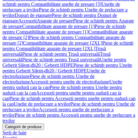
schimb pentru Compatibilitate unelte de presare [3]
Unelte de
prelucrare a ţevilor
Piese de schimb pentru Unelte de prelucrare a
ţevilor
Dopuri de etanşare
Piese de schimb pentru Dopuri de
etanşare
Accesorii
Aparate de presare
Piese de schimb pentru Aparate
de presare
Compatibilitate aparate de presare [1]
Piese de schimb
pentru Compatibilitate aparate de presare [1]
Compatibilitate aparate
de presare [2]
Piese de schimb pentru Compatibilitate aparate de
presare [2]
Compatibilitate aparate de presare [2XL]
Piese de schimb
pentru Compatibilitate aparate de presare [2XL]
Trusă
universală
Piese de schimb pentru Trusă universală
Trusă
universală
Piese de schimb pentru Trusă universală
Unelte pentru
Geberit Silent-db20 / Geberit HDPE
Piese de schimb pentru Unelte
pentru Geberit Silent-db20 / Geberit HDPE
Unelte de
electrofuziune
Piese de schimb pentru Unelte de
electrofuziune
Accesorii pentru unelte de electrofuziune
Unelte
pentru sudură cap la cap
Piese de schimb pentru Unelte pentru
sudură cap la cap
Accesorii pentru unelte pentru sudură cap la
cap
Piese de schimb pentru Accesorii pentru unelte pentru sudură cap
la cap
Unelte de prelucrare a ţevilor
Piese de schimb pentru Unelte de
prelucrare a ţevilor
Accesorii pentru unelte de prelucrare a
ţevilor
Piese de schimb pentru Accesorii pentru unelte de prelucrare a
ţevilor
Categorii de produse
Serii de baie