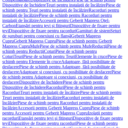
Dispozitive de închidere
Teuri pentru instalaţii de încălzire
Piese de
schimb pentru Teuri pentru instalaţii de încălzire
Racorduri pentru
instalaţii de încălzire
Piese de schimb pentru Racorduri pentru
instalaţii de încălzire
Accesorii pentru Geberit Mapress Oţel-
Carbon
Etanşări pentru ţevi şi fitinguri
Dispozitive de fixare pentru
ţevi
Dispozitive de fixare pentru racorduri
Garnituri de sistem
Seturi
de șuruburi pentru conexiuni cu flanșă
Geberit Mapress
Cupru
Geberit Mapress Cupru
Piese de schimb pentru Geberit
Mapress Cupru
Mufe
Piese de schimb pentru Mufe
Reducţii
Piese de
schimb pentru Reducţii
Coturi
Piese de schimb pentru
Coturi
Teuri
Piese de schimb pentru Teuri
Elemente în cruce
Piese de
schimb pentru Elemente în cruce
Adaptoare, fără posibilitate de
desfacere
Piese de schimb pentru Adaptoare, fără posibilitate de
desfacere
Adaptoare şi conexiuni, cu posibilitate de desfacere
Piese
de schimb pentru Adaptoare şi conexiuni, cu posibilitate de
desfacere
Dispozitive de închidere
Piese de schimb pentru
Dispozitive de închidere
Racorduri
Piese de schimb pentru
Racorduri
Teuri pentru instalaţii de încălzire
Piese de schimb pentru
Teuri pentru instalaţii de încălzire
Racorduri pentru instalaţii de
încălzire
Piese de schimb pentru Racorduri pentru instalaţii de
încălzire
Accesorii pentru Geberit Mapress Cupru
Piese de schimb
pentru Accesorii pentru Geberit Mapress Cupru
Izolaţii pentru
racorduri
Etanşări pentru ţevi şi fitinguri
Dispozitive de fixare pentru
ţevi
Dispozitive de fixare pentru racorduri
Piese de schimb pentru