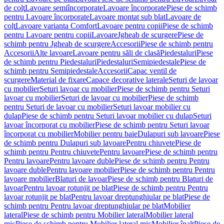
de colţ
Lavoare semiîncorporate
Lavoare încorporate
Piese de schimb
pentru Lavoare încorporate
Lavoare montat sub blat
Lavoare de
colţ
Lavoare varianta Comfort
Lavoare pentru copii
Piese de schimb
pentru Lavoare pentru copii
Lavoare
Jgheab de scurgere
Piese de
schimb pentru Jgheab de scurgere
Accesorii
Piese de schimb pentru
Accesorii
Alte lavoare
Lavoare pentru săli de clasă
Piedestaluri
Piese
de schimb pentru Piedestaluri
Piedestaluri
Semipiedestale
Piese de
schimb pentru Semipiedestale
Accesorii
Capac ventil de
scurgere
Material de fixare
Capace decorative laterale
Seturi de lavoar
cu mobilier
Seturi lavoar cu mobilier
Piese de schimb pentru Seturi
lavoar cu mobilier
Seturi de lavoar cu mobilier
Piese de schimb
pentru Seturi de lavoar cu mobilier
Seturi lavoar mobilier cu
dulap
Piese de schimb pentru Seturi lavoar mobilier cu dulap
Seturi
lavoar încorporat cu mobilier
Piese de schimb pentru Seturi lavoar
încorporat cu mobilier
Mobilier pentru baie
Dulapuri sub lavoare
Piese
de schimb pentru Dulapuri sub lavoare
Pentru chiuvete
Piese de
schimb pentru Pentru chiuvete
Pentru lavoare
Piese de schimb pentru
Pentru lavoare
Pentru lavoare duble
Piese de schimb pentru Pentru
lavoare duble
Pentru lavoare mobilier
Piese de schimb pentru Pentru
lavoare mobilier
Blaturi de lavoar
Piese de schimb pentru Blaturi de
lavoar
Pentru lavoar rotunjit pe blat
Piese de schimb pentru Pentru
lavoar rotunjit pe blat
Pentru lavoar dreptunghiular pe blat
Piese de
schimb pentru Pentru lavoar dreptunghiular pe blat
Mobilier
lateral
Piese de schimb pentru Mobilier lateral
Mobilier lateral
mic
Piese de schimb pentru Mobilier lateral mic
Mobilier înalt
Piese de