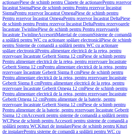
acţionare
Piese de schimb pentru Clapete de acţionare
Pentru rezervor
încastrat Sigma
Piese de schimb pentru Pentru rezervor încastrat
Sigma
Pentru rezervor încastrat Omega
Piese de schimb pentru
Pentru rezervor încastrat Omega
Pentru rezervor încastrat Delta
Piese
de schimb pentru Pentru rezervor încastrat Delta
Pentru rezervoarele
încastrate Twinline
Piese de schimb pentru Pentru rezervoarele
încastrate Twinline
Accesorii
Material de consum
Sisteme de comandă
a spălării pentru WC cu acţionare spălare electronică
Piese de schimb
pentru Sisteme de comandă a spălării pentru WC cu acţionare
spălare electronică
Pentru alimentare electrică de la reţea, pentru
rezervoare încastrate Geberit Sigma 12 cm
Piese de schimb pentru
Pentru alimentare electrică de la reţea, pentru rezervoare încastrate
Geberit Sigma 12 cm
Pentru alimentare electrică de la reţea, pentru
rezervoare încastrate Geberit Sigma 8 cm
Piese de schimb pentru
Pentru alimentare electrică de la reţea, pentru rezervoare încastrate
Geberit Sigma 8 cm
Pentru alimentare electrică de la reţea, pentru
rezervoare încastrate Geberit Omega 12 cm
Piese de schimb pentru
Pentru alimentare electrică de la reţea, pentru rezervoare încastrate
Geberit Omega 12 cm
Pentru alimentare de la baterie, pentru
rezervoare încastrate Geberit Sigma 12 cm
Piese de schimb pentru
Pentru alimentare de la baterie, pentru rezervoare încastrate Geberit
Sigma 12 cm
Accesorii pentru sisteme de comandă a spălării pentru
WC
Piese de schimb pentru Accesorii pentru sisteme de comandă a
spălării pentru WC
Kituri de instalare
Piese de schimb pentru Kituri
de instalare
Pentru sisteme de comandă a spălării pentru WC cu