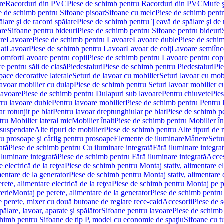
re
Racorduri din PVC
Piese de schimb pentru Racorduri din PVC
Mufe ş
e de schimb pentru Sifoane pisoar
Sifoane cu melc
Piese de schimb pent
lare şi de racord spălare
Piese de schimb pentru Ţeavă de spălare şi de 
are
Sifoane pentru bideuri
Piese de schimb pentru Sifoane pentru bideuri
re
Lavoare
Piese de schimb pentru Lavoare
Lavoare duble
Piese de schi
at
Lavoar
Piese de schimb pentru Lavoar
Lavoar de colţ
Lavoare semiînc
Comfort
Lavoare pentru copii
Piese de schimb pentru Lavoare pentru cop
e pentru săli de clasă
Piedestaluri
Piese de schimb pentru Piedestaluri
Pie
ace decorative laterale
Seturi de lavoar cu mobilier
Seturi lavoar cu mob
lavoar mobilier cu dulap
Piese de schimb pentru Seturi lavoar mobilier c
lavoare
Piese de schimb pentru Dulapuri sub lavoare
Pentru chiuvete
Pies
tru lavoare duble
Pentru lavoare mobilier
Piese de schimb pentru Pentru 
r rotunjit pe blat
Pentru lavoar dreptunghiular pe blat
Piese de schimb pe
ru Mobilier lateral mic
Mobilier înalt
Piese de schimb pentru Mobilier în
 suspendate
Alte tipuri de mobilier
Piese de schimb pentru Alte tipuri de 
u prosoape şi cârlig pentru prosoape
Elemente de iluminare
Mânere
Setur
ată
Piese de schimb pentru Cu iluminare integrată
Fără iluminare integra
iluminare integrată
Piese de schimb pentru Fără iluminare integrată
Acces
 electrică de la reţea
Piese de schimb pentru Montaj stativ, alimentare ele
mentare de la generator
Piese de schimb pentru Montaj stativ, alimentare 
ete, alimentare electrică de la reţea
Piese de schimb pentru Montaj pe per
erie
Montaj pe perete, alimentare de la generator
Piese de schimb pentru 
 perete, mixer cu două butoane de reglare rece-cald
Accesorii
Piese de 
ălare, lavoar, aparate şi spălător
Sifoane pentru lavoare
Piese de schimb
chimb pentru Sifoane de tip P, model cu economie de spaţiu
Sifoane cu t