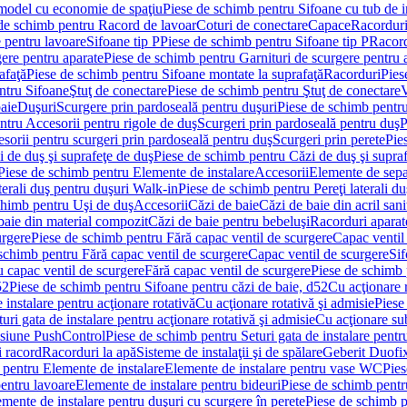
 model cu economie de spaţiu
Piese de schimb pentru Sifoane cu tub de 
de schimb pentru Racord de lavoar
Coturi de conectare
Capace
Racordur
 pentru lavoare
Sifoane tip P
Piese de schimb pentru Sifoane tip P
Racord
gere pentru aparate
Piese de schimb pentru Garnituri de scurgere pentru 
afaţă
Piese de schimb pentru Sifoane montate la suprafaţă
Racorduri
Pies
ntru Sifoane
Ştuţ de conectare
Piese de schimb pentru Ştuţ de conectare
V
baie
Duşuri
Scurgere prin pardoseală pentru duşuri
Piese de schimb pentru
ntru Accesorii pentru rigole de duş
Scurgeri prin pardoseală pentru duş
P
sorii pentru scurgeri prin pardoseală pentru duş
Scurgeri prin perete
Pie
i de duş şi suprafeţe de duş
Piese de schimb pentru Căzi de duş şi supra
Piese de schimb pentru Elemente de instalare
Accesorii
Elemente de sepa
aterali duş pentru duşuri Walk-in
Piese de schimb pentru Pereţi laterali d
chimb pentru Uşi de duş
Accesorii
Căzi de baie
Căzi de baie din acril sani
baie din material compozit
Căzi de baie pentru bebeluşi
Racorduri aparate
urgere
Piese de schimb pentru Fără capac ventil de scurgere
Capac ventil
schimb pentru Fără capac ventil de scurgere
Capac ventil de scurgere
Sif
 capac ventil de scurgere
Fără capac ventil de scurgere
Piese de schimb 
52
Piese de schimb pentru Sifoane pentru căzi de baie, d52
Cu acţionare 
 instalare pentru acţionare rotativă
Cu acţionare rotativă şi admisie
Piese
ri gata de instalare pentru acţionare rotativă şi admisie
Cu acţionare su
resiune PushControl
Piese de schimb pentru Seturi gata de instalare pent
i racord
Racorduri la apă
Sisteme de instalaţii şi de spălare
Geberit Duofi
 pentru Elemente de instalare
Elemente de instalare pentru vase WC
Pies
entru lavoare
Elemente de instalare pentru bideuri
Piese de schimb pentr
mente de instalare pentru duşuri cu scurgere în perete
Piese de schimb p