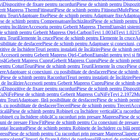
vi
Dispozitive de fixare pentru racorduri
Piese de schimb pentru Dispoziti
erit Mapress Therm
Fitinguri
Piese de schimb pentru Fitinguri
Mufe
Piese
tru Teuri
Adaptoare fixe
Piese de schimb pentru Adaptoare fixe
Adaptoar
ese de schimb pentru Compensatoare
Închizători
Piese de schimb pentru Î
entru încălzire
Accesoriu pentru Geberit Mapress Therm
Etanşări sistem
de schimb pentru Geberit Mapress Oţel-Carbon
Ţevi 1.0034
Ţevi 1.0215
tru Teuri
Elemente în cruce
Piese de schimb pentru Elemente în cruce
Ad
ibilitate de desfacere
Piese de schimb pentru Adaptoare şi conexiuni, cu
itive de închidere
Teuri pentru instalaţii de încălzire
Piese de schimb pent
e
Accesorii pentru Geberit Mapress Oţel-Carbon
Etanşări pentru ţevi şi fi
nșă
Geberit Mapress Cupru
Geberit Mapress Cupru
Piese de schimb pen
entru Coturi
Teuri
Piese de schimb pentru Teuri
Elemente în cruce
Piese 
cere
Adaptoare şi conexiuni, cu posibilitate de desfacere
Piese de schimb 
i
Piese de schimb pentru Racorduri
Teuri pentru instalaţii de încălzire
Pies
 de încălzire
Accesorii pentru Geberit Mapress Cupru
Piese de schimb p
vi
Dispozitive de fixare pentru racorduri
Piese de schimb pentru Dispoziti
 CuNiFe
Piese de schimb pentru Geberit Mapress CuNiFe
Ţevi 2.1972
Mu
tru Teuri
Adaptoare, fără posibilitate de desfacere
Piese de schimb pentru
 cu posibilitate de desfacere
Treceri
Piese de schimb pentru Treceri
Acce
ticală
Piese de schimb pentru Robineți cu închidere verticală
Cu racordur
bineți cu închidere oblică
Cu racorduri prin presare Mapress
Piese de s
uni de presare FlowFit
Piese de schimb pentru Cu conexiuni de presare
ntaj încastrat
Piese de schimb pentru Robinete de închidere cu bilă pent
ress
Piese de schimb pentru Cu racorduri prin presare Mapress
Clapete 
autocolante
Clipsuri de fixare
Aditivi de pardoseală
Rosturi de extindere