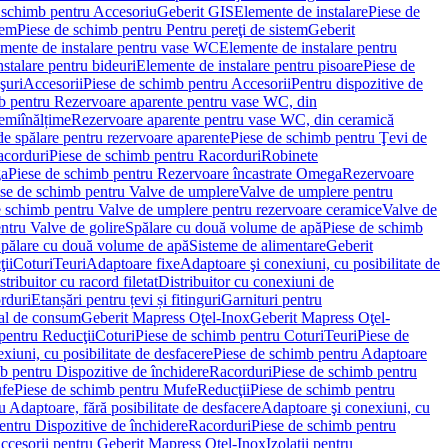
 schimb pentru Accesoriu
Geberit GIS
Elemente de instalare
Piese de
tem
Piese de schimb pentru Pentru pereţi de sistem
Geberit
emente de instalare pentru vase WC
Elemente de instalare pentru
stalare pentru bideuri
Elemente de instalare pentru pisoare
Piese de
şuri
Accesorii
Piese de schimb pentru Accesorii
Pentru dispozitive de
b pentru Rezervoare aparente pentru vase WC, din
emiînălțime
Rezervoare aparente pentru vase WC, din ceramică
de spălare pentru rezervoare aparente
Piese de schimb pentru Ţevi de
corduri
Piese de schimb pentru Racorduri
Robinete
ga
Piese de schimb pentru Rezervoare încastrate Omega
Rezervoare
se de schimb pentru Valve de umplere
Valve de umplere pentru
e schimb pentru Valve de umplere pentru rezervoare ceramice
Valve de
ntru Valve de golire
Spălare cu două volume de apă
Piese de schimb
Spălare cu două volume de apă
Sisteme de alimentare
Geberit
ii
Coturi
Teuri
Adaptoare fixe
Adaptoare şi conexiuni, cu posibilitate de
stribuitor cu racord filetat
Distribuitor cu conexiuni de
orduri
Etanșări pentru țevi și fitinguri
Garnituri pentru
al de consum
Geberit Mapress Oţel-Inox
Geberit Mapress Oţel-
pentru Reducţii
Coturi
Piese de schimb pentru Coturi
Teuri
Piese de
xiuni, cu posibilitate de desfacere
Piese de schimb pentru Adaptoare
b pentru Dispozitive de închidere
Racorduri
Piese de schimb pentru
fe
Piese de schimb pentru Mufe
Reducţii
Piese de schimb pentru
 Adaptoare, fără posibilitate de desfacere
Adaptoare şi conexiuni, cu
entru Dispozitive de închidere
Racorduri
Piese de schimb pentru
ccesorii pentru Geberit Mapress Oţel-Inox
Izolaţii pentru