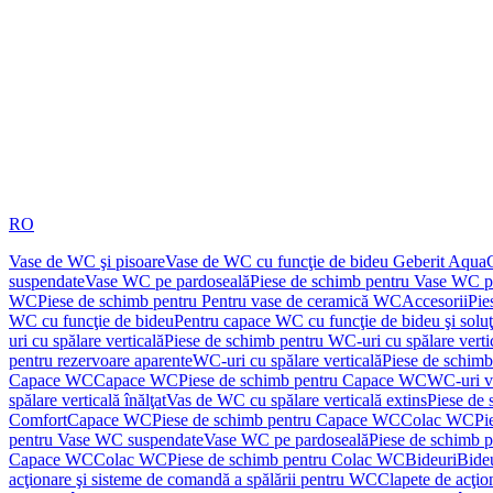
RO
Vase de WC şi pisoare
Vase de WC cu funcţie de bideu Geberit Aqua
suspendate
Vase WC pe pardoseală
Piese de schimb pentru Vase WC p
WC
Piese de schimb pentru Pentru vase de ceramică WC
Accesorii
Pie
WC cu funcţie de bideu
Pentru capace WC cu funcţie de bideu şi solu
uri cu spălare verticală
Piese de schimb pentru WC-uri cu spălare verti
pentru rezervoare aparente
WC-uri cu spălare verticală
Piese de schimb
Capace WC
Capace WC
Piese de schimb pentru Capace WC
WC-uri v
spălare verticală înălţat
Vas de WC cu spălare verticală extins
Piese de 
Comfort
Capace WC
Piese de schimb pentru Capace WC
Colac WC
Pi
pentru Vase WC suspendate
Vase WC pe pardoseală
Piese de schimb 
Capace WC
Colac WC
Piese de schimb pentru Colac WC
Bideuri
Bide
acţionare şi sisteme de comandă a spălării pentru WC
Clapete de acţio