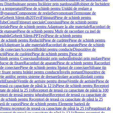
u Distribuitoare pentru încălzire prin pardoseală
Robinet de închidere
e a temperaturii
Piese de schimb pentru Unităţi de reglare a
e
Bypassuri
Componente de reglaj
Servomotoare
Termostate de
or
Geberit Silent-db20
Ţevi
Fitinguri
Piese de schimb pentru
rTube
Coturi
Fitinguri speciale
Conexiuni
Piese de schimb pentru
teriale
Piese de schimb pentru Adaptoare la alte materiale
Racorduri de
de etanșare
Piese de schimb pentru Mufe de racordare cu inel de
umabile
Geberit Silent-PP
Ţevi
Piese de schimb pentru
 de schimb pentru Reducţii
Piese de curățire
Piese de schimb pentru
ară
Adaptoare la alte materiale
Racorduri de aparate
Piese de schimb
 de conectare
Accesorii
Brățări pentru conducte
Dispozitive de
cţii
Piese de curățire
Piese de schimb pentru Piese de
chimb pentru Conexiuni
Îmbinări prin sudură
Îmbinări prin mufare
Piese
Bucşe de fixare
Racorduri de aparate
Piese de schimb pentru Racorduri
 de conectare
Piese de schimb pentru Ştuţuri de conectare
Sifoane tip
 fixare pentru brăţări pentru conducte
Înveliş portant
Dispozitive de
ţie antifoc pentru sisteme de drenare
Izolare acustică
Izolaţii contra
lii
Etanşări
Ventile de aerisire pentru drenaj
Ventile de aerisire
Piese de
erasă cu capacitate de până la 12 l/s
Piese de schimb pentru Receptori
ate de până la 25 l/s
Receptori de terasă cu capacitate de până la 100
tori de terasă pentru jgheaburi
Receptori de terasă cu capacitate de
 de schimb pentru Receptori de terasă cu capacitate de până la 25
eră de vapori
Piese de schimb pentru Elemente barieră de
s
Pentru receptori de terasă cu capacitate de până la 25 l/s
Preaplinuri de
ceptori de terasă cu capacitate de până la 12 l/s
Pentru receptori de