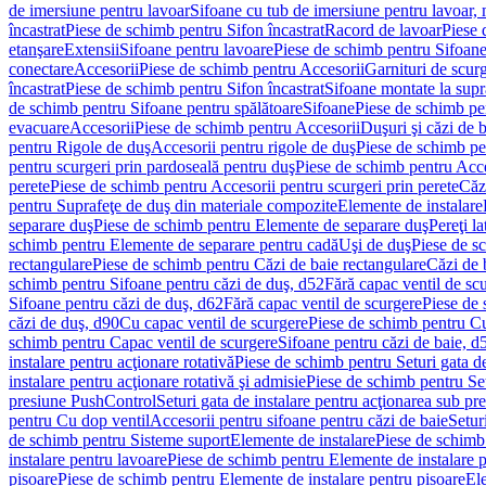
de imersiune pentru lavoar
Sifoane cu tub de imersiune pentru lavoar,
încastrat
Piese de schimb pentru Sifon încastrat
Racord de lavoar
Piese 
etanşare
Extensii
Sifoane pentru lavoare
Piese de schimb pentru Sifoane
conectare
Accesorii
Piese de schimb pentru Accesorii
Garnituri de scur
încastrat
Piese de schimb pentru Sifon încastrat
Sifoane montate la supr
de schimb pentru Sifoane pentru spălătoare
Sifoane
Piese de schimb pe
evacuare
Accesorii
Piese de schimb pentru Accesorii
Duşuri şi căzi de 
pentru Rigole de duş
Accesorii pentru rigole de duş
Piese de schimb pe
pentru scurgeri prin pardoseală pentru duş
Piese de schimb pentru Acce
perete
Piese de schimb pentru Accesorii pentru scurgeri prin perete
Căz
pentru Suprafeţe de duş din materiale compozite
Elemente de instalare
separare duş
Piese de schimb pentru Elemente de separare duş
Pereţi l
schimb pentru Elemente de separare pentru cadă
Uşi de duş
Piese de s
rectangulare
Piese de schimb pentru Căzi de baie rectangulare
Căzi de 
schimb pentru Sifoane pentru căzi de duş, d52
Fără capac ventil de sc
Sifoane pentru căzi de duş, d62
Fără capac ventil de scurgere
Piese de 
căzi de duş, d90
Cu capac ventil de scurgere
Piese de schimb pentru Cu
schimb pentru Capac ventil de scurgere
Sifoane pentru căzi de baie, d
instalare pentru acţionare rotativă
Piese de schimb pentru Seturi gata de
instalare pentru acţionare rotativă şi admisie
Piese de schimb pentru Setu
presiune PushControl
Seturi gata de instalare pentru acţionarea sub p
pentru Cu dop ventil
Accesorii pentru sifoane pentru căzi de baie
Setur
de schimb pentru Sisteme suport
Elemente de instalare
Piese de schimb
instalare pentru lavoare
Piese de schimb pentru Elemente de instalare p
pisoare
Piese de schimb pentru Elemente de instalare pentru pisoare
Ele