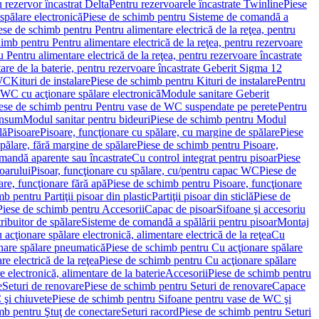
 rezervor încastrat Delta
Pentru rezervoarele încastrate Twinline
Piese
spălare electronică
Piese de schimb pentru Sisteme de comandă a
ese de schimb pentru Pentru alimentare electrică de la reţea, pentru
imb pentru Pentru alimentare electrică de la reţea, pentru rezervoare
 Pentru alimentare electrică de la reţea, pentru rezervoare încastrate
re de la baterie, pentru rezervoare încastrate Geberit Sigma 12
 WC
Kituri de instalare
Piese de schimb pentru Kituri de instalare
Pentru
 WC cu acţionare spălare electronică
Module sanitare Geberit
ese de schimb pentru Pentru vase de WC suspendate pe perete
Pentru
onsum
Modul sanitar pentru bideuri
Piese de schimb pentru Modul
lă
Pisoare
Pisoare, funcţionare cu spălare, cu margine de spălare
Piese
spălare, fără margine de spălare
Piese de schimb pentru Pisoare,
mandă aparente sau încastrate
Cu control integrat pentru pisoar
Piese
oarului
Pisoar, funcţionare cu spălare, cu/pentru capac WC
Piese de
are, funcţionare fără apă
Piese de schimb pentru Pisoare, funcţionare
b pentru Partiţii pisoar din plastic
Partiţii pisoar din sticlă
Piese de
Piese de schimb pentru Accesorii
Capac de pisoar
Sifoane şi accesoriu
ribuitor de spălare
Sisteme de comandă a spălării pentru pisoar
Montaj
acţionare spălare electronică, alimentare electrică de la reţea
Cu
nare spălare pneumatică
Piese de schimb pentru Cu acţionare spălare
re electrică de la reţea
Piese de schimb pentru Cu acţionare spălare
 electronică, alimentare de la baterie
Accesorii
Piese de schimb pentru
e
Seturi de renovare
Piese de schimb pentru Seturi de renovare
Capace
 şi chiuvete
Piese de schimb pentru Sifoane pentru vase de WC şi
mb pentru Ştuţ de conectare
Seturi racord
Piese de schimb pentru Seturi