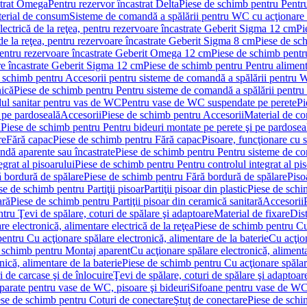
strat Omega
Pentru rezervor încastrat Delta
Piese de schimb pentru Pentru
erial de consum
Sisteme de comandă a spălării pentru WC cu acţionare 
lectrică de la reţea, pentru rezervoare încastrate Geberit Sigma 12 cm
Pi
 de la reţea, pentru rezervoare încastrate Geberit Sigma 8 cm
Piese de sch
, pentru rezervoare încastrate Geberit Omega 12 cm
Piese de schimb pentru
are încastrate Geberit Sigma 12 cm
Piese de schimb pentru Pentru alimenta
 schimb pentru Accesorii pentru sisteme de comandă a spălării pentru
nică
Piese de schimb pentru Pentru sisteme de comandă a spălării pentru
ul sanitar pentru vas de WC
Pentru vase de WC suspendate pe perete
Pi
 pe pardoseală
Accesorii
Piese de schimb pentru Accesorii
Material de c
ă
Piese de schimb pentru Pentru bideuri montate pe perete şi pe pardosea
re
Fără capac
Piese de schimb pentru Fără capac
Pisoare, funcţionare cu 
ndă aparente sau încastrate
Piese de schimb pentru Pentru sisteme de co
egrat al pisoarului
Piese de schimb pentru Pentru controlul integrat al pis
 bordură de spălare
Piese de schimb pentru Fără bordură de spălare
Piso
se de schimb pentru Partiţii pisoar
Partiţii pisoar din plastic
Piese de schim
ară
Piese de schimb pentru Partiţii pisoar din ceramică sanitară
Accesorii
tru Ţevi de spălare, coturi de spălare şi adaptoare
Material de fixare
Dist
re electronică, alimentare electrică de la reţea
Piese de schimb pentru Cu 
entru Cu acţionare spălare electronică, alimentare de la baterie
Cu acţio
 schimb pentru Montaj aparent
Cu acţionare spălare electronică, alimenta
nică, alimentare de la baterie
Piese de schimb pentru Cu acţionare spălare
 de carcase şi de înlocuire
Ţevi de spălare, coturi de spălare şi adaptoar
parate pentru vase de WC, pisoare şi bideuri
Sifoane pentru vase de WC
ese de schimb pentru Coturi de conectare
Ştuţ de conectare
Piese de schi