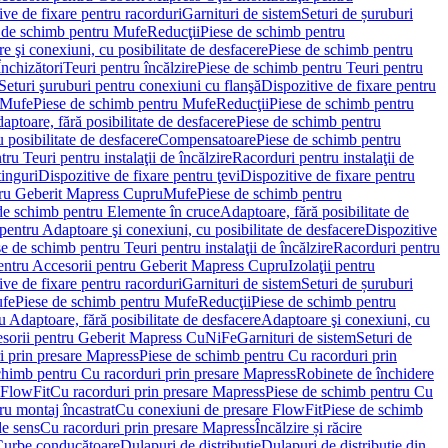
ve de fixare pentru racorduri
Garnituri de sistem
Seturi de șuruburi
 de schimb pentru Mufe
Reducţii
Piese de schimb pentru
e şi conexiuni, cu posibilitate de desfacere
Piese de schimb pentru
nchizători
Teuri pentru încălzire
Piese de schimb pentru Teuri pentru
Seturi şuruburi pentru conexiuni cu flanşă
Dispozitive de fixare pentru
Mufe
Piese de schimb pentru Mufe
Reducţii
Piese de schimb pentru
aptoare, fără posibilitate de desfacere
Piese de schimb pentru
 posibilitate de desfacere
Compensatoare
Piese de schimb pentru
ru Teuri pentru instalaţii de încălzire
Racorduri pentru instalaţii de
tinguri
Dispozitive de fixare pentru ţevi
Dispozitive de fixare pentru
tru Geberit Mapress Cupru
Mufe
Piese de schimb pentru
de schimb pentru Elemente în cruce
Adaptoare, fără posibilitate de
pentru Adaptoare şi conexiuni, cu posibilitate de desfacere
Dispozitive
e de schimb pentru Teuri pentru instalaţii de încălzire
Racorduri pentru
entru Accesorii pentru Geberit Mapress Cupru
Izolaţii pentru
ve de fixare pentru racorduri
Garnituri de sistem
Seturi de șuruburi
fe
Piese de schimb pentru Mufe
Reducţii
Piese de schimb pentru
 Adaptoare, fără posibilitate de desfacere
Adaptoare şi conexiuni, cu
sorii pentru Geberit Mapress CuNiFe
Garnituri de sistem
Seturi de
i prin presare Mapress
Piese de schimb pentru Cu racorduri prin
chimb pentru Cu racorduri prin presare Mapress
Robinete de închidere
 FlowFit
Cu racorduri prin presare Mapress
Piese de schimb pentru Cu
ru montaj încastrat
Cu conexiuni de presare FlowFit
Piese de schimb
de sens
Cu racorduri prin presare Mapress
Încălzire și răcire
Curbe conducătoare
Dulapuri de distribuţie
Dulapuri de distribuţie din