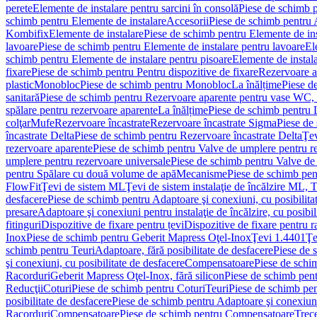
perete
Elemente de instalare pentru sarcini în consolă
Piese de schimb p
schimb pentru Elemente de instalare
Accesorii
Piese de schimb pentru 
Kombifix
Elemente de instalare
Piese de schimb pentru Elemente de ins
lavoare
Piese de schimb pentru Elemente de instalare pentru lavoare
El
schimb pentru Elemente de instalare pentru pisoare
Elemente de instala
fixare
Piese de schimb pentru Pentru dispozitive de fixare
Rezervoare a
plastic
Monobloc
Piese de schimb pentru Monobloc
La înălțime
Piese d
sanitară
Piese de schimb pentru Rezervoare aparente pentru vase WC, 
spălare pentru rezervoare aparente
La înălțime
Piese de schimb pentru 
colţar
Mufe
Rezervoare încastrate
Rezervoare încastrate Sigma
Piese de
încastrate Delta
Piese de schimb pentru Rezervoare încastrate Delta
Ţev
rezervoare aparente
Piese de schimb pentru Valve de umplere pentru r
umplere pentru rezervoare universale
Piese de schimb pentru Valve de
pentru Spălare cu două volume de apă
Mecanisme
Piese de schimb pe
FlowFit
Ţevi de sistem ML
Ţevi de sistem instalaţie de încălzire ML,
desfacere
Piese de schimb pentru Adaptoare şi conexiuni, cu posibilita
presare
Adaptoare şi conexiuni pentru instalaţie de încălzire, cu posibil
fitinguri
Dispozitive de fixare pentru țevi
Dispozitive de fixare pentru r
Inox
Piese de schimb pentru Geberit Mapress Oţel-Inox
Ţevi 1.4401
Ţe
schimb pentru Teuri
Adaptoare, fără posibilitate de desfacere
Piese de 
şi conexiuni, cu posibilitate de desfacere
Compensatoare
Piese de sch
Racorduri
Geberit Mapress Oţel-Inox, fără silicon
Piese de schimb pent
Reducţii
Coturi
Piese de schimb pentru Coturi
Teuri
Piese de schimb pen
posibilitate de desfacere
Piese de schimb pentru Adaptoare şi conexiuni,
Racorduri
Compensatoare
Piese de schimb pentru Compensatoare
Trece