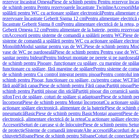
rezervor încastrat Omega
Piese de schimb pentru Pentru rezervor înca
de schimb pentru Pentru rezervoarele încastrate Twinline
Accesorii
Mat
spălării pentru WC cu acţionare spălare electronică
Pentru alimentare e
rezervoare încastrate Geberit Sigma 12 cm
Pentru alimentare electrică
încastrate Geberit Sigma 8 cm
Pentru alimentare electrică de la reţea
Geberit Omega 12 cm
Pentru alimentare de la baterie, pentru rezervo
cm
Accesorii pentru sisteme de comandă a spălării pentru WC
Piese de
sisteme de comandă a spălării pentru WC cu acţionare spălare electro
Monolith
Modul sanitar pentru vas de WC
Piese de schimb pentru Mod
vase de WC pe pardoseală
Piese de schimb pentru Pentru vase de WC
sanitar pentru bideuri
Pentru bideuri montate pe perete şi pe pardoseal
de schimb pentru Pisoare, funcţionare cu spălare, cu margine de spăla
funcţionare cu spălare, fără margine de spălare
Pentru sisteme de coma
de schimb pentru Cu control integrat pentru pisoar
Pentru controlul int
schimb pentru Pisoar, funcţionare cu spălare, cu/pentru capac WC
Fără
fără apă
Fără capac
Piese de schimb pentru Fără capac
Partiţii pisoar
Pie
schimb pentru Partiţii pisoar din sticlă
Partiţii pisoar din ceramică sanit
sifon
Ţevi de spălare, coturi de spălare şi adaptoare
Piese de schimb pen
încorporat
Piese de schimb pentru Montaj încorporat
Cu acţionare spăla
acţionare spălare electronică, alimentare de la baterie
Piese de schimb p
pneumatică
Basic
Piese de schimb pentru Basic
Montaj aparent
Piese de
electronică, alimentare electrică de la reţea
Cu acţionare spălare electro
Accesorii
Seturi de carcase şi de înlocuire
Piese de schimb pentru Seturi
de protecţie
Sisteme de comandă integrate
Alte accesorii
Racorduri de a
chiuvete
Sifoane
Piese de schimb pentru Sifoane
Coturi de conectare
Pi