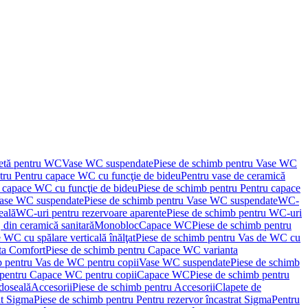
letă pentru WC
Vase WC suspendate
Piese de schimb pentru Vase WC
tru Pentru capace WC cu funcţie de bideu
Pentru vase de ceramică
 capace WC cu funcţie de bideu
Piese de schimb pentru Pentru capace
ase WC suspendate
Piese de schimb pentru Vase WC suspendate
WC-
eală
WC-uri pentru rezervoare aparente
Piese de schimb pentru WC-uri
 din ceramică sanitară
Monobloc
Capace WC
Piese de schimb pentru
 WC cu spălare verticală înălţat
Piese de schimb pentru Vas de WC cu
ta Comfort
Piese de schimb pentru Capace WC varianta
b pentru Vas de WC pentru copii
Vase WC suspendate
Piese de schimb
 pentru Capace WC pentru copii
Capace WC
Piese de schimb pentru
doseală
Accesorii
Piese de schimb pentru Accesorii
Clapete de
at Sigma
Piese de schimb pentru Pentru rezervor încastrat Sigma
Pentru