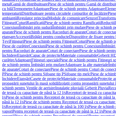
metal
Gamă de distribuitoare
Piese de schimb pentru Gamă de distribui
cu bilă
Termometre
Adaptoare
Piese de schimb pentru Adaptoare
Elemen
temperaturii
Distribuitoare pentru circuitele corpurilor de încălzire
Piese
ambianţă
Regulator principal
Module de comunicare
Senzori
Transforma
Fitinguri
Coturi
Ramificaţii
Piese de schimb pentru Ramificaţii
Reducţii
Conexiuni
Îmbinări prin sudură
Îmbinări prin mufare
Piese de schimb p
aparate
Piese de schimb pentru Racorduri de aparate
Coturi de conecta
etanșare
Accesorii
Brăţări pentru conducte
Dispozitive de fixare pentru 
Ţevi
Fitinguri
Piese de schimb pentru Fitinguri
Coturi
Piese de schimb p
Piese de curățire
Conexiuni
Piese de schimb pentru Conexiuni
Îmbinări
pentru Racorduri de aparate
Coturi de conectare
Piese de schimb pentr
închidere
Etanșări
Capac de protecție
Materiale consumabile
Geberit H
curățire
Adaptoare
Fitinguri speciale
Piese de schimb pentru Fitinguri s
de schimb pentru Îmbinări prin mufare
Adaptoare la alte materiale
Îmbin
de aparate
Coturi de conectare
Piese de schimb pentru Coturi de conect
P
Piese de schimb pentru Sifoane tip P
Sifoane tip melc
Piese de schimb
închidere
Etanșări
Casete de protecţie
Materiale consumabile
Protecţie a
propagării sunetului în masă solidă
Izolaţii contra propagării sunetului 
schimb pentru Ventile de aerisire
Instalaţie pluvială Geberit Pluvia
Rece
de terasă cu capacitate de până la 12 l/s
Receptori de terasă cu capacita
l/s
Piese de schimb pentru Receptori de terasă cu capacitate de până la 
până la 12 l/s
Piese de schimb pentru Receptori de terasă cu capacitate 
l/s
Receptori de terasă cu capacitate de până la 100 l/s
Piese de schimb p
vapori
Pentru receptori de terasă cu capacitate de până la 12 l/s
Piese de
urgenţă
Piese de schimb pentru Preaplinuri de urgenţă
Pentru receptori 