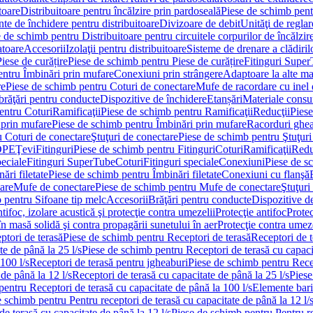
toare
Distribuitoare pentru încălzire prin pardoseală
Piese de schimb pentr
te de închidere pentru distribuitoare
Divizoare de debit
Unităţi de reglar
 de schimb pentru Distribuitoare pentru circuitele corpurilor de încălzir
toare
Accesorii
Izolaţii pentru distribuitoare
Sisteme de drenare a clădiril
Piese de curățire
Piese de schimb pentru Piese de curățire
Fitinguri Supe
entru Îmbinări prin mufare
Conexiuni prin strângere
Adaptoare la alte ma
re
Piese de schimb pentru Coturi de conectare
Mufe de racordare cu inel 
brăţări pentru conducte
Dispozitive de închidere
Etanșări
Materiale cons
entru Coturi
Ramificaţii
Piese de schimb pentru Ramificaţii
Reducţii
Piese
 prin mufare
Piese de schimb pentru Îmbinări prin mufare
Racorduri ghe
u Coturi de conectare
Ştuţuri de conectare
Piese de schimb pentru Ştuţuri
DPE
Ţevi
Fitinguri
Piese de schimb pentru Fitinguri
Coturi
Ramificaţii
Redu
peciale
Fitinguri SuperTube
Coturi
Fitinguri speciale
Conexiuni
Piese de s
ări filetate
Piese de schimb pentru Îmbinări filetate
Conexiuni cu flanşă
are
Mufe de conectare
Piese de schimb pentru Mufe de conectare
Ştuţuri
 pentru Sifoane tip melc
Accesorii
Brăţări pentru conducte
Dispozitive de
ntifoc, izolare acustică şi protecţie contra umezelii
Protecţie antifoc
Protec
în masă solidă şi contra propagării sunetului în aer
Protecţie contra umeze
ptori de terasă
Piese de schimb pentru Receptori de terasă
Receptori de t
te de până la 25 l/s
Piese de schimb pentru Receptori de terasă cu capacit
100 l/s
Receptori de terasă pentru jgheaburi
Piese de schimb pentru Recep
de până la 12 l/s
Receptori de terasă cu capacitate de până la 25 l/s
Piese
entru Receptori de terasă cu capacitate de până la 100 l/s
Elemente bari
 schimb pentru Pentru receptori de terasă cu capacitate de până la 12 l/
de terasă cu capacitate de până la 12 l/s
Piese de schimb pentru Pentru re