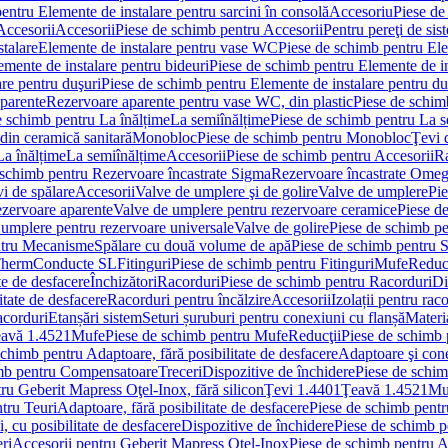
entru Elemente de instalare pentru sarcini în consolă
Accesoriu
Piese de
Accesorii
Accesorii
Piese de schimb pentru Accesorii
Pentru pereţi de sis
talare
Elemente de instalare pentru vase WC
Piese de schimb pentru El
emente de instalare pentru bideuri
Piese de schimb pentru Elemente de in
re pentru duşuri
Piese de schimb pentru Elemente de instalare pentru du
parente
Rezervoare aparente pentru vase WC, din plastic
Piese de schim
e schimb pentru La înălțime
La semiînălțime
Piese de schimb pentru La s
din ceramică sanitară
Monobloc
Piese de schimb pentru Monobloc
Ţevi 
La înălțime
La semiînălțime
Accesorii
Piese de schimb pentru Accesorii
Ra
 schimb pentru Rezervoare încastrate Sigma
Rezervoare încastrate Ome
i de spălare
Accesorii
Valve de umplere şi de golire
Valve de umplere
Pie
ezervoare aparente
Valve de umplere pentru rezervoare ceramice
Piese d
 umplere pentru rezervoare universale
Valve de golire
Piese de schimb pe
ntru Mecanisme
Spălare cu două volume de apă
Piese de schimb pentru 
 Therm
Conducte SL
Fitinguri
Piese de schimb pentru Fitinguri
Mufe
Reducţ
te de desfacere
Închizători
Racorduri
Piese de schimb pentru Racorduri
Di
itate de desfacere
Racorduri pentru încălzire
Accesorii
Izolații pentru rac
acorduri
Etanșări sistem
Seturi șuruburi pentru conexiuni cu flanșă
Materi
avă 1.4521
Mufe
Piese de schimb pentru Mufe
Reducţii
Piese de schimb 
schimb pentru Adaptoare, fără posibilitate de desfacere
Adaptoare şi cone
imb pentru Compensatoare
Treceri
Dispozitive de închidere
Piese de schim
ru Geberit Mapress Oţel-Inox, fără silicon
Ţevi 1.4401
Ţeavă 1.4521
Mu
tru Teuri
Adaptoare, fără posibilitate de desfacere
Piese de schimb pentru
 cu posibilitate de desfacere
Dispozitive de închidere
Piese de schimb p
ri
Accesorii pentru Geberit Mapress Oţel-Inox
Piese de schimb pentru A