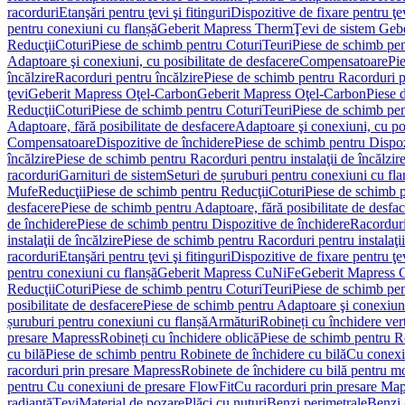
racorduri
Etanşări pentru ţevi şi fitinguri
Dispozitive de fixare pentru ţe
pentru conexiuni cu flanșă
Geberit Mapress Therm
Ţevi de sistem Geb
Reducţii
Coturi
Piese de schimb pentru Coturi
Teuri
Piese de schimb pen
Adaptoare şi conexiuni, cu posibilitate de desfacere
Compensatoare
Pi
încălzire
Racorduri pentru încălzire
Piese de schimb pentru Racorduri p
ţevi
Geberit Mapress Oţel-Carbon
Geberit Mapress Oţel-Carbon
Piese 
Reducţii
Coturi
Piese de schimb pentru Coturi
Teuri
Piese de schimb pen
Adaptoare, fără posibilitate de desfacere
Adaptoare şi conexiuni, cu pos
Compensatoare
Dispozitive de închidere
Piese de schimb pentru Dispoz
încălzire
Piese de schimb pentru Racorduri pentru instalaţii de încălzir
racorduri
Garnituri de sistem
Seturi de șuruburi pentru conexiuni cu fla
Mufe
Reducţii
Piese de schimb pentru Reducţii
Coturi
Piese de schimb p
desfacere
Piese de schimb pentru Adaptoare, fără posibilitate de desfa
de închidere
Piese de schimb pentru Dispozitive de închidere
Racordur
instalaţii de încălzire
Piese de schimb pentru Racorduri pentru instalaţii
racorduri
Etanşări pentru ţevi şi fitinguri
Dispozitive de fixare pentru ţe
pentru conexiuni cu flanșă
Geberit Mapress CuNiFe
Geberit Mapress
Reducţii
Coturi
Piese de schimb pentru Coturi
Teuri
Piese de schimb pen
posibilitate de desfacere
Piese de schimb pentru Adaptoare şi conexiuni,
șuruburi pentru conexiuni cu flanșă
Armături
Robineți cu închidere ver
presare Mapress
Robineți cu închidere oblică
Piese de schimb pentru Ro
cu bilă
Piese de schimb pentru Robinete de închidere cu bilă
Cu conexi
racorduri prin presare Mapress
Robinete de închidere cu bilă pentru mo
pentru Cu conexiuni de presare FlowFit
Cu racorduri prin presare Map
radiantă
Ţevi
Material de pozare
Plăci cu nuturi
Benzi perimetrale
Benzi 