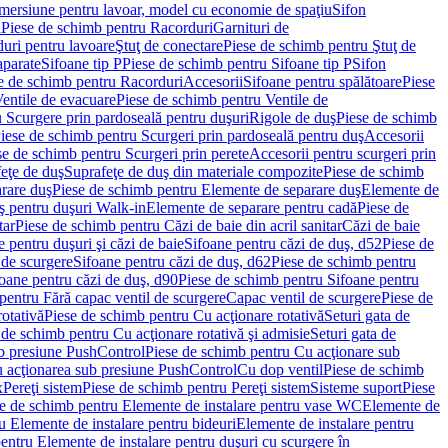
imersiune pentru lavoar, model cu economie de spaţiu
Sifon
i
Piese de schimb pentru Racorduri
Garnituri de
uri pentru lavoare
Ştuţ de conectare
Piese de schimb pentru Ştuţ de
aparate
Sifoane tip P
Piese de schimb pentru Sifoane tip P
Sifon
e de schimb pentru Racorduri
Accesorii
Sifoane pentru spălătoare
Piese
entile de evacuare
Piese de schimb pentru Ventile de
 Scurgere prin pardoseală pentru duşuri
Rigole de duş
Piese de schimb
iese de schimb pentru Scurgeri prin pardoseală pentru duş
Accesorii
se de schimb pentru Scurgeri prin perete
Accesorii pentru scurgeri prin
feţe de duş
Suprafeţe de duş din materiale compozite
Piese de schimb
rare duş
Piese de schimb pentru Elemente de separare duş
Elemente de
uş pentru duşuri Walk-in
Elemente de separare pentru cadă
Piese de
tar
Piese de schimb pentru Căzi de baie din acril sanitar
Căzi de baie
 pentru duşuri şi căzi de baie
Sifoane pentru căzi de duş, d52
Piese de
 de scurgere
Sifoane pentru căzi de duş, d62
Piese de schimb pentru
oane pentru căzi de duş, d90
Piese de schimb pentru Sifoane pentru
pentru Fără capac ventil de scurgere
Capac ventil de scurgere
Piese de
rotativă
Piese de schimb pentru Cu acţionare rotativă
Seturi gata de
 de schimb pentru Cu acţionare rotativă şi admisie
Seturi gata de
b presiune PushControl
Piese de schimb pentru Cu acţionare sub
ru acţionarea sub presiune PushControl
Cu dop ventil
Piese de schimb
x
Pereţi sistem
Piese de schimb pentru Pereţi sistem
Sisteme suport
Piese
e de schimb pentru Elemente de instalare pentru vase WC
Elemente de
u Elemente de instalare pentru bideuri
Elemente de instalare pentru
entru Elemente de instalare pentru duşuri cu scurgere în