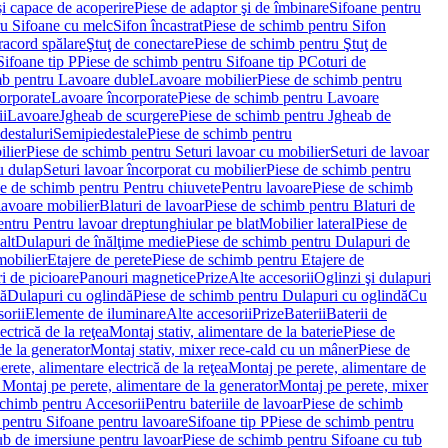
i capace de acoperire
Piese de adaptor şi de îmbinare
Sifoane pentru
ru Sifoane cu melc
Sifon încastrat
Piese de schimb pentru Sifon
racord spălare
Ştuţ de conectare
Piese de schimb pentru Ştuţ de
Sifoane tip P
Piese de schimb pentru Sifoane tip P
Coturi de
mb pentru Lavoare duble
Lavoare mobilier
Piese de schimb pentru
orporate
Lavoare încorporate
Piese de schimb pentru Lavoare
ii
Lavoare
Jgheab de scurgere
Piese de schimb pentru Jgheab de
destaluri
Semipiedestale
Piese de schimb pentru
ilier
Piese de schimb pentru Seturi lavoar cu mobilier
Seturi de lavoar
u dulap
Seturi lavoar încorporat cu mobilier
Piese de schimb pentru
e de schimb pentru Pentru chiuvete
Pentru lavoare
Piese de schimb
lavoare mobilier
Blaturi de lavoar
Piese de schimb pentru Blaturi de
ntru Pentru lavoar dreptunghiular pe blat
Mobilier lateral
Piese de
alt
Dulapuri de înălţime medie
Piese de schimb pentru Dulapuri de
mobilier
Etajere de perete
Piese de schimb pentru Etajere de
i de picioare
Panouri magnetice
Prize
Alte accesorii
Oglinzi şi dulapuri
tă
Dulapuri cu oglindă
Piese de schimb pentru Dulapuri cu oglindă
Cu
orii
Elemente de iluminare
Alte accesorii
Prize
Baterii
Baterii de
ctrică de la reţea
Montaj stativ, alimentare de la baterie
Piese de
de la generator
Montaj stativ, mixer rece-cald cu un mâner
Piese de
ete, alimentare electrică de la reţea
Montaj pe perete, alimentare de
Montaj pe perete, alimentare de la generator
Montaj pe perete, mixer
schimb pentru Accesorii
Pentru bateriile de lavoar
Piese de schimb
 pentru Sifoane pentru lavoare
Sifoane tip P
Piese de schimb pentru
ub de imersiune pentru lavoar
Piese de schimb pentru Sifoane cu tub