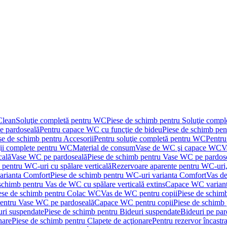
Clean
Soluţie completă pentru WC
Piese de schimb pentru Soluţie comp
e pardoseală
Pentru capace WC cu funcţie de bideu
Piese de schimb pen
se de schimb pentru Accesorii
Pentru soluţie completă pentru WC
Pentru
ţii complete pentru WC
Material de consum
Vase de WC şi capace WC
V
cală
Vase WC pe pardoseală
Piese de schimb pentru Vase WC pe pardos
 pentru WC-uri cu spălare verticală
Rezervoare aparente pentru WC-uri,
arianta Comfort
Piese de schimb pentru WC-uri varianta Comfort
Vas de
schimb pentru Vas de WC cu spălare verticală extins
Capace WC varian
ese de schimb pentru Colac WC
Vas de WC pentru copii
Piese de schim
pentru Vase WC pe pardoseală
Capace WC pentru copii
Piese de schimb
uri suspendate
Piese de schimb pentru Bideuri suspendate
Bideuri pe par
nare
Piese de schimb pentru Clapete de acţionare
Pentru rezervor încastr