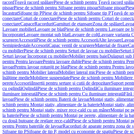
racord
Ţeavă racord spălare
Piese de schimb pentru Ţeavă racord spăla
pisoar
Piese de schimb pentru Sifoane pentru pisoar
Sifoane pisoar
Pies
încastrat
Sifoane tip P
Piese de schimb pentru Sifoane tip P
Ţeavă de spă
conectare
Coturi de conectare
Piese de schimb pentru Coturi de conect
conectare
Capace
Racorduri
Garnituri de etanşare
Zona de spălare
Lavoa
Lavoare mobilier
Lavoare pe blat
Piese de schimb pentru Lavoare pe bl
încorporate
Lavoare montat sub blat
Lavoare de colţ
Lavoare varianta 
scurgere
Accesorii
Piese de schimb pentru Accesorii
Alte lavoare
Lavoar
Semipiedestale
Accesorii
Capac ventil de scurgere
Material de fixare
Cap
cu mobilier
Piese de schimb pentru Seturi de lavoar cu mobilier
Seturi 
Seturi lavoar încorporat cu mobilier
Mobilier pentru baie
Dulapuri sub 
pentru Pentru lavoare
Pentru lavoare duble
Piese de schimb pentru Pen
lavoar
Pentru lavoar rotunjit pe blat
Piese de schimb pentru Pentru lavoa
schimb pentru Mobilier lateral
Mobilier lateral mic
Piese de schimb pent
înălţime medie
Mobiliere suspendate
Piese de schimb pentru Mobiliere
perete
Accesorii
Inserţii pentru sertare şi cutii de depozitare
Suport pentr
cu oglindă
Oglindă
Piese de schimb pentru Oglindă
Cu iluminare integr
iluminare integrată
Piese de schimb pentru Cu iluminare integrată
Fără 
lavoar
Piese de schimb pentru Baterii de lavoar
Montaj stativ, alimentare
schimb pentru Montaj stativ, alimentare de la baterie
Montaj stativ, ali
schimb pentru Montaj stativ, mixer rece-cald cu un mâner
Montaj pe per
la baterie
Piese de schimb pentru Montaj pe perete, alimentare de la bat
cu două butoane de reglare rece-cald
Piese de schimb pentru Montaj pe
pentru Pentru bateriile de lavoar
Racorduri de aparate pentru zona de sp
Sifoane tip P
Sifoane de tip P, model cu economie de spaţiu
Piese de s