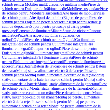
schimb pentru Mobilier înalt
Dulapuri de înălţime medie
Piese de
schimb pentru Dulapuri de înălţime medie
Mobiliere suspendate
Piese
de schimb pentru Mobiliere suspendate
Alte tipuri de mobilier
Piese
de schimb pentru Alte tipuri de mobilier
Etajere de perete
Piese de
schimb pentru Etajere de perete
Accesorii
Inserţii pentru sertare şi
cutii de depozitare
Suport pentru prosoape şi cârlig pentru
prosoape
Elemente de iluminare
Mânere
Seturi de picioare
Panouri
magnetice
Prize
Alte accesorii
Oglinzi şi dulapuri cu
oglindă
Oglindă
Piese de schimb pentru Oglindă
Cu iluminare
integrată
Piese de schimb pentru Cu iluminare integrată
Fără
iluminare integrată
Dulapuri cu oglindă
Piese de schimb pentru
Dulapuri cu oglindă
Cu iluminare integrată
Piese de schimb pentru
Cu iluminare integrată
Fără iluminare integrată
Piese de schimb
pentru Fără iluminare integrată
Accesorii
Elemente de iluminare
Alte
accesorii
Prize
Baterii
Baterii de lavoar
Piese de schimb pentru Baterii
de lavoar
Montaj stativ, alimentare electrică de la reţea
Piese de
schimb pentru Montaj stativ, alimentare electrică de la reţea
Montaj
stativ, alimentare de la baterie
Piese de schimb pentru Montaj stativ,
alimentare de la baterie
Montaj stativ, alimentare de la generator
Piese
de schimb pentru Montaj stativ, alimentare de la generator
Montaj
stativ, mixer rece-cald cu un mâner
Piese de schimb pentru Montaj
stativ, mixer rece-cald cu un mâner
Montaj pe perete, alimentare
electrică de la reţea
Piese de schimb pentru Montaj pe perete,
alimentare electrică de la reţea
Montaj pe perete, alimentare de la