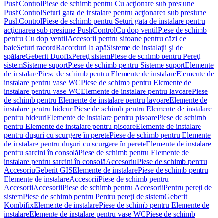
PushControl
Piese de schimb pentru Cu acţionare sub presiune
PushControl
Seturi gata de instalare pentru acţionarea sub presiune
PushControl
Piese de schimb pentru Seturi gata de instalare pentru
acţionarea sub presiune PushControl
Cu dop ventil
Piese de schimb
pentru Cu dop ventil
Accesorii pentru sifoane pentru căzi de
baie
Seturi racord
Racorduri la apă
Sisteme de instalaţii şi de
spălare
Geberit Duofix
Pereţi sistem
Piese de schimb pentru Pereţi
sistem
Sisteme suport
Piese de schimb pentru Sisteme suport
Elemente
de instalare
Piese de schimb pentru Elemente de instalare
Elemente de
instalare pentru vase WC
Piese de schimb pentru Elemente de
instalare pentru vase WC
Elemente de instalare pentru lavoare
Piese
de schimb pentru Elemente de instalare pentru lavoare
Elemente de
instalare pentru bideuri
Piese de schimb pentru Elemente de instalare
pentru bideuri
Elemente de instalare pentru pisoare
Piese de schimb
pentru Elemente de instalare pentru pisoare
Elemente de instalare
pentru duşuri cu scurgere în perete
Piese de schimb pentru Elemente
de instalare pentru duşuri cu scurgere în perete
Elemente de instalare
pentru sarcini în consolă
Piese de schimb pentru Elemente de
instalare pentru sarcini în consolă
Accesoriu
Piese de schimb pentru
Accesoriu
Geberit GIS
Elemente de instalare
Piese de schimb pentru
Elemente de instalare
Accesorii
Piese de schimb pentru
Accesorii
Accesorii
Piese de schimb pentru Accesorii
Pentru pereţi de
sistem
Piese de schimb pentru Pentru pereţi de sistem
Geberit
Kombifix
Elemente de instalare
Piese de schimb pentru Elemente de
instalare
Elemente de instalare pentru vase WC
Piese de schimb