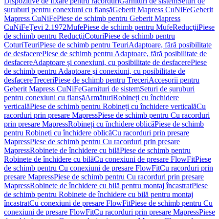
Dispozitive de fixare pentru racorduri
Garnituri de sistem
Seturi de
șuruburi pentru conexiuni cu flanșă
Geberit Mapress CuNiFe
Geberit
Mapress CuNiFe
Piese de schimb pentru Geberit Mapress
CuNiFe
Ţevi 2.1972
Mufe
Piese de schimb pentru Mufe
Reducţii
Piese
de schimb pentru Reducţii
Coturi
Piese de schimb pentru
Coturi
Teuri
Piese de schimb pentru Teuri
Adaptoare, fără posibilitate
de desfacere
Piese de schimb pentru Adaptoare, fără posibilitate de
desfacere
Adaptoare şi conexiuni, cu posibilitate de desfacere
Piese
de schimb pentru Adaptoare şi conexiuni, cu posibilitate de
desfacere
Treceri
Piese de schimb pentru Treceri
Accesorii pentru
Geberit Mapress CuNiFe
Garnituri de sistem
Seturi de șuruburi
pentru conexiuni cu flanșă
Armături
Robineți cu închidere
verticală
Piese de schimb pentru Robineți cu închidere verticală
Cu
racorduri prin presare Mapress
Piese de schimb pentru Cu racorduri
prin presare Mapress
Robineți cu închidere oblică
Piese de schimb
pentru Robineți cu închidere oblică
Cu racorduri prin presare
Mapress
Piese de schimb pentru Cu racorduri prin presare
Mapress
Robinete de închidere cu bilă
Piese de schimb pentru
Robinete de închidere cu bilă
Cu conexiuni de presare FlowFit
Piese
de schimb pentru Cu conexiuni de presare FlowFit
Cu racorduri prin
presare Mapress
Piese de schimb pentru Cu racorduri prin presare
Mapress
Robinete de închidere cu bilă pentru montaj încastrat
Piese
de schimb pentru Robinete de închidere cu bilă pentru montaj
încastrat
Cu conexiuni de presare FlowFit
Piese de schimb pentru Cu
conexiuni de presare FlowFit
Cu racorduri prin presare Mapress
Piese