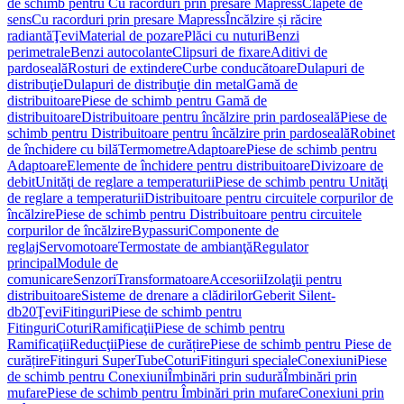
de schimb pentru Cu racorduri prin presare Mapress
Clapete de
sens
Cu racorduri prin presare Mapress
Încălzire și răcire
radiantă
Ţevi
Material de pozare
Plăci cu nuturi
Benzi
perimetrale
Benzi autocolante
Clipsuri de fixare
Aditivi de
pardoseală
Rosturi de extindere
Curbe conducătoare
Dulapuri de
distribuţie
Dulapuri de distribuţie din metal
Gamă de
distribuitoare
Piese de schimb pentru Gamă de
distribuitoare
Distribuitoare pentru încălzire prin pardoseală
Piese de
schimb pentru Distribuitoare pentru încălzire prin pardoseală
Robinet
de închidere cu bilă
Termometre
Adaptoare
Piese de schimb pentru
Adaptoare
Elemente de închidere pentru distribuitoare
Divizoare de
debit
Unităţi de reglare a temperaturii
Piese de schimb pentru Unităţi
de reglare a temperaturii
Distribuitoare pentru circuitele corpurilor de
încălzire
Piese de schimb pentru Distribuitoare pentru circuitele
corpurilor de încălzire
Bypassuri
Componente de
reglaj
Servomotoare
Termostate de ambianţă
Regulator
principal
Module de
comunicare
Senzori
Transformatoare
Accesorii
Izolaţii pentru
distribuitoare
Sisteme de drenare a clădirilor
Geberit Silent-
db20
Ţevi
Fitinguri
Piese de schimb pentru
Fitinguri
Coturi
Ramificaţii
Piese de schimb pentru
Ramificaţii
Reducţii
Piese de curățire
Piese de schimb pentru Piese de
curățire
Fitinguri SuperTube
Coturi
Fitinguri speciale
Conexiuni
Piese
de schimb pentru Conexiuni
Îmbinări prin sudură
Îmbinări prin
mufare
Piese de schimb pentru Îmbinări prin mufare
Conexiuni prin