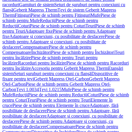
racorduri
Garnituri de sistem
Seturi de șuruburi pentru conexiuni cu
flanșă
Geberit Mapress Therm
Ţevi de sistem Geberit Mapress
Therm
Fitinguri
Piese de schimb pentru Fitinguri
Mufe
Piese de
schimb pentru Mufe
Reducţii
Piese de schimb pentru
Reducţii
Coturi
Piese de schimb pentru Coturi
Teuri
Piese de schimb
pentru Teuri
Adaptoare fixe
Piese de schimb pentru Adaptoare
fixe
Adaptoare şi conexiuni, cu posibilitate de desfacere
Piese de
schimb pentru Adaptoare şi conexiuni, cu posibilitate de
desfacere
Compensatoare
Piese de schimb pentru
Compensatoare
Închizători
Piese de schimb pentru Închizători
Teuri
pentru încălzire
Piese de schimb pentru Teuri pentru
încălzire
Racorduri pentru încălzire
Piese de schimb pentru Racorduri
pentru încălzire
Accesoriu pentru Geberit Mapress Therm
Etanşări
sistem
Seturi şuruburi pentru conexiuni cu flanşă
Dispozitive de
fixare pentru ţevi
Geberit Mapress Oţel-Carbon
Geberit Mapress
Oţel-Carbon
Piese de schimb pentru Geberit Mapress Oţel-
Carbon
Ţevi 1.0034
Ţevi 1.0215
Mufe
Piese de schimb pentru
Mufe
Reducţii
Piese de schimb pentru Reducţii
Coturi
Piese de schimb
pentru Coturi
Teuri
Piese de schimb pentru Teuri
Elemente în
cruce
Piese de schimb pentru Elemente în cruce
Adaptoare, fără
posibilitate de desfacere
Piese de schimb pentru Adaptoare, fără
posibilitate de desfacere
Adaptoare şi conexiuni, cu posibilitate de
desfacere
Piese de schimb pentru Adaptoare şi conexiuni, cu
posibilitate de desfacere
Compensatoare
Piese de schimb pentru
Compensatoare
Dispozitive de închidere
Piese de schimb pentru