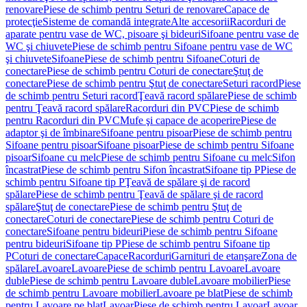
renovare
Piese de schimb pentru Seturi de renovare
Capace de
protecţie
Sisteme de comandă integrate
Alte accesorii
Racorduri de
aparate pentru vase de WC, pisoare şi bideuri
Sifoane pentru vase de
WC şi chiuvete
Piese de schimb pentru Sifoane pentru vase de WC
şi chiuvete
Sifoane
Piese de schimb pentru Sifoane
Coturi de
conectare
Piese de schimb pentru Coturi de conectare
Ştuţ de
conectare
Piese de schimb pentru Ştuţ de conectare
Seturi racord
Piese
de schimb pentru Seturi racord
Ţeavă racord spălare
Piese de schimb
pentru Ţeavă racord spălare
Racorduri din PVC
Piese de schimb
pentru Racorduri din PVC
Mufe şi capace de acoperire
Piese de
adaptor şi de îmbinare
Sifoane pentru pisoar
Piese de schimb pentru
Sifoane pentru pisoar
Sifoane pisoar
Piese de schimb pentru Sifoane
pisoar
Sifoane cu melc
Piese de schimb pentru Sifoane cu melc
Sifon
încastrat
Piese de schimb pentru Sifon încastrat
Sifoane tip P
Piese de
schimb pentru Sifoane tip P
Ţeavă de spălare şi de racord
spălare
Piese de schimb pentru Ţeavă de spălare şi de racord
spălare
Ştuţ de conectare
Piese de schimb pentru Ştuţ de
conectare
Coturi de conectare
Piese de schimb pentru Coturi de
conectare
Sifoane pentru bideuri
Piese de schimb pentru Sifoane
pentru bideuri
Sifoane tip P
Piese de schimb pentru Sifoane tip
P
Coturi de conectare
Capace
Racorduri
Garnituri de etanşare
Zona de
spălare
Lavoare
Lavoare
Piese de schimb pentru Lavoare
Lavoare
duble
Piese de schimb pentru Lavoare duble
Lavoare mobilier
Piese
de schimb pentru Lavoare mobilier
Lavoare pe blat
Piese de schimb
pentru Lavoare pe blat
Lavoar
Piese de schimb pentru Lavoar
Lavoar