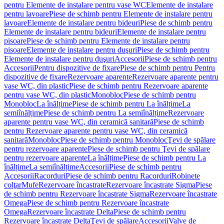
pentru Elemente de instalare pentru vase WC
Elemente de instalare
pentru lavoare
Piese de schimb pentru Elemente de instalare pentru
lavoare
Elemente de instalare pentru bideuri
Piese de schimb pentru
Elemente de instalare pentru bideuri
Elemente de instalare pentru
pisoare
Piese de schimb pentru Elemente de instalare pentru
pisoare
Elemente de instalare pentru duşuri
Piese de schimb pentru
Elemente de instalare pentru duşuri
Accesorii
Piese de schimb pentru
Accesorii
Pentru dispozitive de fixare
Piese de schimb pentru Pentru
dispozitive de fixare
Rezervoare aparente
Rezervoare aparente pentru
vase WC, din plastic
Piese de schimb pentru Rezervoare aparente
pentru vase WC, din plastic
Monobloc
Piese de schimb pentru
Monobloc
La înălțime
Piese de schimb pentru La înălțime
La
semiînălțime
Piese de schimb pentru La semiînălțime
Rezervoare
aparente pentru vase WC, din ceramică sanitară
Piese de schimb
pentru Rezervoare aparente pentru vase WC, din ceramică
sanitară
Monobloc
Piese de schimb pentru Monobloc
Ţevi de spălare
pentru rezervoare aparente
Piese de schimb pentru Ţevi de spălare
pentru rezervoare aparente
La înălțime
Piese de schimb pentru La
înălțime
La semiînălțime
Accesorii
Piese de schimb pentru
Accesorii
Racorduri
Piese de schimb pentru Racorduri
Robinete
colţar
Mufe
Rezervoare încastrate
Rezervoare încastrate Sigma
Piese
de schimb pentru Rezervoare încastrate Sigma
Rezervoare încastrate
Omega
Piese de schimb pentru Rezervoare încastrate
Omega
Rezervoare încastrate Delta
Piese de schimb pentru
Rezervoare încastrate Delta
Ţevi de spălare
Accesorii
Valve de