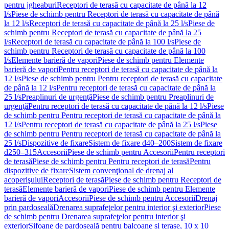
pentru jgheaburi
Receptori de terasă cu capacitate de până la 12
l/s
Piese de schimb pentru Receptori de terasă cu capacitate de până
la 12 l/s
Receptori de terasă cu capacitate de până la 25 l/s
Piese de
schimb pentru Receptori de terasă cu capacitate de până la 25
l/s
Receptori de terasă cu capacitate de până la 100 l/s
Piese de
schimb pentru Receptori de terasă cu capacitate de până la 100
l/s
Elemente barieră de vapori
Piese de schimb pentru Elemente
barieră de vapori
Pentru receptori de terasă cu capacitate de până la
12 l/s
Piese de schimb pentru Pentru receptori de terasă cu capacitate
de până la 12 l/s
Pentru receptori de terasă cu capacitate de până la
25 l/s
Preaplinuri de urgenţă
Piese de schimb pentru Preaplinuri de
urgenţă
Pentru receptori de terasă cu capacitate de până la 12 l/s
Piese
de schimb pentru Pentru receptori de terasă cu capacitate de până la
12 l/s
Pentru receptori de terasă cu capacitate de până la 25 l/s
Piese
de schimb pentru Pentru receptori de terasă cu capacitate de până la
25 l/s
Dispozitive de fixare
Sistem de fixare d40–200
Sistem de fixare
d250–315
Accesorii
Piese de schimb pentru Accesorii
Pentru receptori
de terasă
Piese de schimb pentru Pentru receptori de terasă
Pentru
dispozitive de fixare
Sistem convenţional de drenaj al
acoperişului
Receptori de terasă
Piese de schimb pentru Receptori de
terasă
Elemente barieră de vapori
Piese de schimb pentru Elemente
barieră de vapori
Accesorii
Piese de schimb pentru Accesorii
Drenaj
prin pardoseală
Drenarea suprafeţelor pentru interior şi exterior
Piese
de schimb pentru Drenarea suprafeţelor pentru interior şi
exterior
Sifoane de pardoseală pentru balcoane și terase, 10 x 10