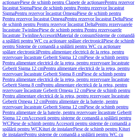
acţionare
Piese de schimb pentru Clapete de acţionare
Pentru rezervor
încastrat Sigma
Piese de schimb pentru Pentru rezervor încastrat
Sigma
Pentru rezervor încastrat Omega
Piese de schimb pentru
Pentru rezervor încastrat Omega
Pentru rezervor încastrat Delta
Piese
de schimb pentru Pentru rezervor încastrat Delta
Pentru rezervoarele
încastrate Twinline
Piese de schimb pentru Pentru rezervoarele
încastrate Twinline
Accesorii
Material de consum
Sisteme de comandă
a spălării pentru WC cu acţionare spălare electronică
Piese de schimb
pentru Sisteme de comandă a spălării pentru WC cu acţionare
spălare electronică
Pentru alimentare electrică de la reţea, pentru
rezervoare încastrate Geberit Sigma 12 cm
Piese de schimb pentru
Pentru alimentare electrică de la reţea, pentru rezervoare încastrate
Geberit Sigma 12 cm
Pentru alimentare electrică de la reţea, pentru
rezervoare încastrate Geberit Sigma 8 cm
Piese de schimb pentru
Pentru alimentare electrică de la reţea, pentru rezervoare încastrate
Geberit Sigma 8 cm
Pentru alimentare electrică de la reţea, pentru
rezervoare încastrate Geberit Omega 12 cm
Piese de schimb pentru
Pentru alimentare electrică de la reţea, pentru rezervoare încastrate
Geberit Omega 12 cm
Pentru alimentare de la baterie, pentru
rezervoare încastrate Geberit Sigma 12 cm
Piese de schimb pentru
Pentru alimentare de la baterie, pentru rezervoare încastrate Geberit
Sigma 12 cm
Accesorii pentru sisteme de comandă a spălării pentru
WC
Piese de schimb pentru Accesorii pentru sisteme de comandă a
spălării pentru WC
Kituri de instalare
Piese de schimb pentru Kituri
de instalare
Pentru sisteme de comandă a spălării pentru WC cu