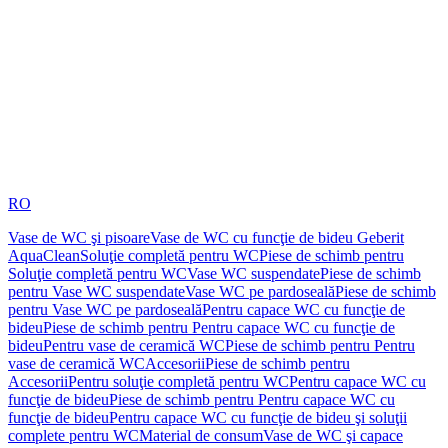
RO
Vase de WC şi pisoare
Vase de WC cu funcţie de bideu Geberit
AquaClean
Soluţie completă pentru WC
Piese de schimb pentru
Soluţie completă pentru WC
Vase WC suspendate
Piese de schimb
pentru Vase WC suspendate
Vase WC pe pardoseală
Piese de schimb
pentru Vase WC pe pardoseală
Pentru capace WC cu funcţie de
bideu
Piese de schimb pentru Pentru capace WC cu funcţie de
bideu
Pentru vase de ceramică WC
Piese de schimb pentru Pentru
vase de ceramică WC
Accesorii
Piese de schimb pentru
Accesorii
Pentru soluţie completă pentru WC
Pentru capace WC cu
funcţie de bideu
Piese de schimb pentru Pentru capace WC cu
funcţie de bideu
Pentru capace WC cu funcţie de bideu şi soluţii
complete pentru WC
Material de consum
Vase de WC şi capace