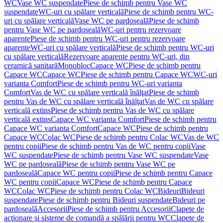
WC
Vase WC suspendate
Piese de schimb pentru Vase WC
suspendate
WC-uri cu spălare verticală
Piese de schimb pentru WC-
uri cu spălare verticală
Vase WC pe pardoseală
Piese de schimb
pentru Vase WC pe pardoseală
WC-uri pentru rezervoare
aparente
Piese de schimb pentru WC-uri pentru rezervoare
aparente
WC-uri cu spălare verticală
Piese de schimb pentru WC-uri
cu spălare verticală
Rezervoare aparente pentru WC-uri, din
ceramică sanitară
Monobloc
Capace WC
Piese de schimb pentru
Capace WC
Capace WC
Piese de schimb pentru Capace WC
WC-uri
varianta Comfort
Piese de schimb pentru WC-uri varianta
Comfort
Vas de WC cu spălare verticală înălţat
Piese de schimb
pentru Vas de WC cu spălare verticală înălţat
Vas de WC cu spălare
verticală extins
Piese de schimb pentru Vas de WC cu spălare
verticală extins
Capace WC varianta Comfort
Piese de schimb pentru
Capace WC varianta Comfort
Capace WC
Piese de schimb pentru
Capace WC
Colac WC
Piese de schimb pentru Colac WC
Vas de WC
pentru copii
Piese de schimb pentru Vas de WC pentru copii
Vase
WC suspendate
Piese de schimb pentru Vase WC suspendate
Vase
WC pe pardoseală
Piese de schimb pentru Vase WC pe
pardoseală
Capace WC pentru copii
Piese de schimb pentru Capace
WC pentru copii
Capace WC
Piese de schimb pentru Capace
WC
Colac WC
Piese de schimb pentru Colac WC
Bideuri
Bideuri
suspendate
Piese de schimb pentru Bideuri suspendate
Bideuri pe
pardoseală
Accesorii
Piese de schimb pentru Accesorii
Clapete de
acţionare şi sisteme de comandă a spălării pentru WC
Clapete de