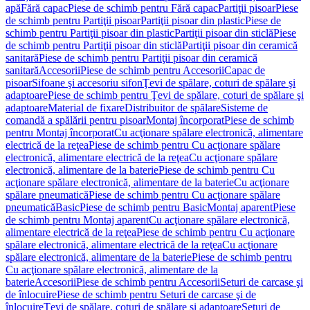
apă
Fără capac
Piese de schimb pentru Fără capac
Partiţii pisoar
Piese
de schimb pentru Partiţii pisoar
Partiţii pisoar din plastic
Piese de
schimb pentru Partiţii pisoar din plastic
Partiţii pisoar din sticlă
Piese
de schimb pentru Partiţii pisoar din sticlă
Partiţii pisoar din ceramică
sanitară
Piese de schimb pentru Partiţii pisoar din ceramică
sanitară
Accesorii
Piese de schimb pentru Accesorii
Capac de
pisoar
Sifoane şi accesoriu sifon
Ţevi de spălare, coturi de spălare şi
adaptoare
Piese de schimb pentru Ţevi de spălare, coturi de spălare şi
adaptoare
Material de fixare
Distribuitor de spălare
Sisteme de
comandă a spălării pentru pisoar
Montaj încorporat
Piese de schimb
pentru Montaj încorporat
Cu acţionare spălare electronică, alimentare
electrică de la reţea
Piese de schimb pentru Cu acţionare spălare
electronică, alimentare electrică de la reţea
Cu acţionare spălare
electronică, alimentare de la baterie
Piese de schimb pentru Cu
acţionare spălare electronică, alimentare de la baterie
Cu acţionare
spălare pneumatică
Piese de schimb pentru Cu acţionare spălare
pneumatică
Basic
Piese de schimb pentru Basic
Montaj aparent
Piese
de schimb pentru Montaj aparent
Cu acţionare spălare electronică,
alimentare electrică de la reţea
Piese de schimb pentru Cu acţionare
spălare electronică, alimentare electrică de la reţea
Cu acţionare
spălare electronică, alimentare de la baterie
Piese de schimb pentru
Cu acţionare spălare electronică, alimentare de la
baterie
Accesorii
Piese de schimb pentru Accesorii
Seturi de carcase şi
de înlocuire
Piese de schimb pentru Seturi de carcase şi de
înlocuire
Ţevi de spălare, coturi de spălare şi adaptoare
Seturi de