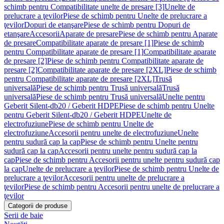
schimb pentru Compatibilitate unelte de presare [3]
Unelte de
prelucrare a ţevilor
Piese de schimb pentru Unelte de prelucrare a
ţevilor
Dopuri de etanşare
Piese de schimb pentru Dopuri de
etanşare
Accesorii
Aparate de presare
Piese de schimb pentru Aparate
de presare
Compatibilitate aparate de presare [1]
Piese de schimb
pentru Compatibilitate aparate de presare [1]
Compatibilitate aparate
de presare [2]
Piese de schimb pentru Compatibilitate aparate de
presare [2]
Compatibilitate aparate de presare [2XL]
Piese de schimb
pentru Compatibilitate aparate de presare [2XL]
Trusă
universală
Piese de schimb pentru Trusă universală
Trusă
universală
Piese de schimb pentru Trusă universală
Unelte pentru
Geberit Silent-db20 / Geberit HDPE
Piese de schimb pentru Unelte
pentru Geberit Silent-db20 / Geberit HDPE
Unelte de
electrofuziune
Piese de schimb pentru Unelte de
electrofuziune
Accesorii pentru unelte de electrofuziune
Unelte
pentru sudură cap la cap
Piese de schimb pentru Unelte pentru
sudură cap la cap
Accesorii pentru unelte pentru sudură cap la
cap
Piese de schimb pentru Accesorii pentru unelte pentru sudură cap
la cap
Unelte de prelucrare a ţevilor
Piese de schimb pentru Unelte de
prelucrare a ţevilor
Accesorii pentru unelte de prelucrare a
ţevilor
Piese de schimb pentru Accesorii pentru unelte de prelucrare a
ţevilor
Categorii de produse
Serii de baie