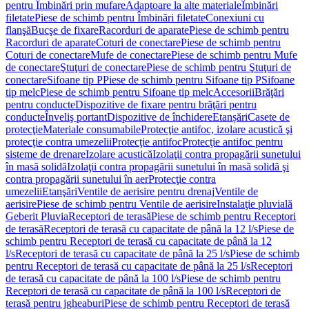
pentru Îmbinări prin mufare
Adaptoare la alte materiale
Îmbinări
filetate
Piese de schimb pentru Îmbinări filetate
Conexiuni cu
flanşă
Bucşe de fixare
Racorduri de aparate
Piese de schimb pentru
Racorduri de aparate
Coturi de conectare
Piese de schimb pentru
Coturi de conectare
Mufe de conectare
Piese de schimb pentru Mufe
de conectare
Ştuţuri de conectare
Piese de schimb pentru Ştuţuri de
conectare
Sifoane tip P
Piese de schimb pentru Sifoane tip P
Sifoane
tip melc
Piese de schimb pentru Sifoane tip melc
Accesorii
Brăţări
pentru conducte
Dispozitive de fixare pentru brăţări pentru
conducte
Înveliş portant
Dispozitive de închidere
Etanșări
Casete de
protecţie
Materiale consumabile
Protecţie antifoc, izolare acustică şi
protecţie contra umezelii
Protecţie antifoc
Protecţie antifoc pentru
sisteme de drenare
Izolare acustică
Izolaţii contra propagării sunetului
în masă solidă
Izolaţii contra propagării sunetului în masă solidă şi
contra propagării sunetului în aer
Protecţie contra
umezelii
Etanşări
Ventile de aerisire pentru drenaj
Ventile de
aerisire
Piese de schimb pentru Ventile de aerisire
Instalaţie pluvială
Geberit Pluvia
Receptori de terasă
Piese de schimb pentru Receptori
de terasă
Receptori de terasă cu capacitate de până la 12 l/s
Piese de
schimb pentru Receptori de terasă cu capacitate de până la 12
l/s
Receptori de terasă cu capacitate de până la 25 l/s
Piese de schimb
pentru Receptori de terasă cu capacitate de până la 25 l/s
Receptori
de terasă cu capacitate de până la 100 l/s
Piese de schimb pentru
Receptori de terasă cu capacitate de până la 100 l/s
Receptori de
terasă pentru jgheaburi
Piese de schimb pentru Receptori de terasă