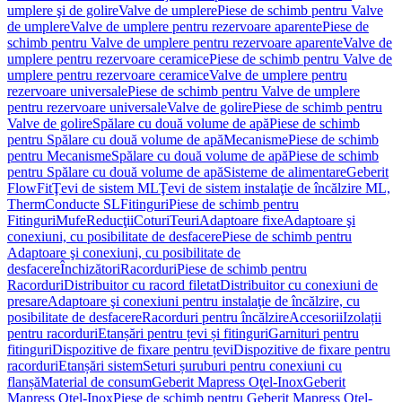
umplere şi de golire
Valve de umplere
Piese de schimb pentru Valve
de umplere
Valve de umplere pentru rezervoare aparente
Piese de
schimb pentru Valve de umplere pentru rezervoare aparente
Valve de
umplere pentru rezervoare ceramice
Piese de schimb pentru Valve de
umplere pentru rezervoare ceramice
Valve de umplere pentru
rezervoare universale
Piese de schimb pentru Valve de umplere
pentru rezervoare universale
Valve de golire
Piese de schimb pentru
Valve de golire
Spălare cu două volume de apă
Piese de schimb
pentru Spălare cu două volume de apă
Mecanisme
Piese de schimb
pentru Mecanisme
Spălare cu două volume de apă
Piese de schimb
pentru Spălare cu două volume de apă
Sisteme de alimentare
Geberit
FlowFit
Ţevi de sistem ML
Ţevi de sistem instalaţie de încălzire ML,
Therm
Conducte SL
Fitinguri
Piese de schimb pentru
Fitinguri
Mufe
Reducţii
Coturi
Teuri
Adaptoare fixe
Adaptoare şi
conexiuni, cu posibilitate de desfacere
Piese de schimb pentru
Adaptoare şi conexiuni, cu posibilitate de
desfacere
Închizători
Racorduri
Piese de schimb pentru
Racorduri
Distribuitor cu racord filetat
Distribuitor cu conexiuni de
presare
Adaptoare şi conexiuni pentru instalaţie de încălzire, cu
posibilitate de desfacere
Racorduri pentru încălzire
Accesorii
Izolații
pentru racorduri
Etanșări pentru țevi și fitinguri
Garnituri pentru
fitinguri
Dispozitive de fixare pentru țevi
Dispozitive de fixare pentru
racorduri
Etanșări sistem
Seturi șuruburi pentru conexiuni cu
flanșă
Material de consum
Geberit Mapress Oţel-Inox
Geberit
Mapress Oţel-Inox
Piese de schimb pentru Geberit Mapress Oţel-