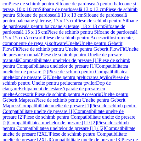
cm
Piese de schimb pentru Sifoane de pardoseală pentru balcoane și
terase, 10 x 10 cm
Sifoane de pardoseală 13 x 13 cm
Piese de schimb
pentru Sifoane de pardoseală 13 x 13 cm
Sifoane de pardoseală
pentru balcoane şi terase, 13 x 13 cm
Piese de schimb pentru Sifoane
de pardoseală pentru balcoane şi terase, 13 x 13 cm
Sifoane de
pardoseală 15 x 15 cm
Piese de schimb pentru Sifoane de pardoseală
15 x 15 cm
Accesorii
Piese de schimb pentru Accesorii
Instrumente,
componente de reţea şi software
Unelte
Unelte pentru Geberit
FlowFit
Piese de schimb pentru Unelte pentru Geberit FlowFit
Unelte
de presare manuală
Piese de schimb pentru Unelte de presare
manuală
Compatibilitatea uneltelor de presare [1]
Piese de schimb
pentru Compatibilitatea uneltelor de presare [1]
Compatibilitatea
uneltelor de presare [2]
Piese de schimb pentru Compatibilitatea
uneltelor de presare [2]
Unelte pentru prelucrarea ţevilor
Piese de
schimb pentru Unelte pentru prelucrarea ţevilor
Dop de
etanşare
Echipament de testare
Aparate de presare cu
unelte
Accesoriu
Piese de schimb pentru Accesoriu
Unelte pentru
Geberit Mapress
Piese de schimb pentru Unelte pentru Geberit
Mapress
Compatibilitate unelte de presare [1]
Piese de schimb pentru
Compatibilitate unelte de presare [1]
Compatibilitate unelte de
presare [2]
Piese de schimb pentru Compatibilitate unelte de presare
[2]
Compatibilitatea uneltelor de presare [1] / [2]
Piese de schimb
pentru Compatibilitatea uneltelor de presare [1] / [2]
Compatibilitate
unelte de presare [2XL]
Piese de schimb pentru Compatibilitate
unelte de presare [2XL]
Compatibilitate unelte de presare [3]
Piese de