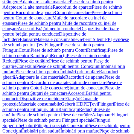
strângere
Adaptoare la alte materiale
Piese de schimb pentru
Adaptoare la alte materiale
Racorduri de aparate
Piese de schimb
pentru Racorduri de aparate
Coturi de conectare
Piese de schimb
pentru Coturi de conectare
Mufe de racordare cu inel de
etanșare
Piese de schimb pentru Mufe de racordare cu inel de
etanșare
Accesorii
Brăţări pentru conducte
Dispozitive de fixare
pentru brăţări pentru conducte
Dispozitive de
închidere
Etanșări
Materiale consumabile
Geberit Silent-PP
Ţevi
Piese
de schimb pentru Ţevi
Fitinguri
Piese de schimb pentru
Fitinguri
Coturi
Piese de schimb pentru Coturi
Ramificaţii
Piese de
schimb pentru Ramificaţii
Reducţii
Piese de schimb pentru
Reducţii
Piese de curățire
Piese de schimb pentru Piese de
curățire
Conexiuni
Piese de schimb pentru Conexiuni
Îmbinări prin
mufare
Piese de schimb pentru Îmbinări prin mufare
Racorduri
gheară
Adaptoare la alte materiale
Racorduri de aparate
Piese de
schimb pentru Racorduri de aparate
Coturi de conectare
Piese de
schimb pentru Coturi de conectare
Ştuţuri de conectare
Piese de
schimb pentru Ştuţuri de conectare
Accesorii
Brățări pentru
conducte
Dispozitive de închidere
Etanșări
Capac de
protecție
Materiale consumabile
Geberit HDPE
Ţevi
Fitinguri
Piese de
schimb pentru Fitinguri
Coturi
Ramificaţii
Reducţii
Piese de
curățire
Piese de schimb pentru Piese de curățire
Adaptoare
Fitinguri
speciale
Piese de schimb pentru Fitinguri speciale
Fitinguri
SuperTube
Coturi
Fitinguri speciale
Conexiuni
Piese de schimb pentru
Conexiuni
Îmbinări prin sudură
Îmbinări prin mufare
Piese de schimb