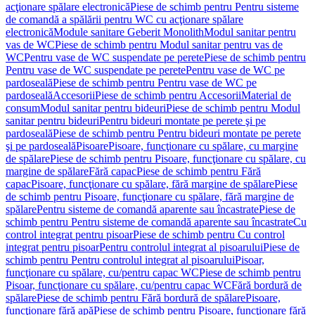
acţionare spălare electronică
Piese de schimb pentru Pentru sisteme
de comandă a spălării pentru WC cu acţionare spălare
electronică
Module sanitare Geberit Monolith
Modul sanitar pentru
vas de WC
Piese de schimb pentru Modul sanitar pentru vas de
WC
Pentru vase de WC suspendate pe perete
Piese de schimb pentru
Pentru vase de WC suspendate pe perete
Pentru vase de WC pe
pardoseală
Piese de schimb pentru Pentru vase de WC pe
pardoseală
Accesorii
Piese de schimb pentru Accesorii
Material de
consum
Modul sanitar pentru bideuri
Piese de schimb pentru Modul
sanitar pentru bideuri
Pentru bideuri montate pe perete şi pe
pardoseală
Piese de schimb pentru Pentru bideuri montate pe perete
şi pe pardoseală
Pisoare
Pisoare, funcţionare cu spălare, cu margine
de spălare
Piese de schimb pentru Pisoare, funcţionare cu spălare, cu
margine de spălare
Fără capac
Piese de schimb pentru Fără
capac
Pisoare, funcţionare cu spălare, fără margine de spălare
Piese
de schimb pentru Pisoare, funcţionare cu spălare, fără margine de
spălare
Pentru sisteme de comandă aparente sau încastrate
Piese de
schimb pentru Pentru sisteme de comandă aparente sau încastrate
Cu
control integrat pentru pisoar
Piese de schimb pentru Cu control
integrat pentru pisoar
Pentru controlul integrat al pisoarului
Piese de
schimb pentru Pentru controlul integrat al pisoarului
Pisoar,
funcţionare cu spălare, cu/pentru capac WC
Piese de schimb pentru
Pisoar, funcţionare cu spălare, cu/pentru capac WC
Fără bordură de
spălare
Piese de schimb pentru Fără bordură de spălare
Pisoare,
funcţionare fără apă
Piese de schimb pentru Pisoare, funcţionare fără