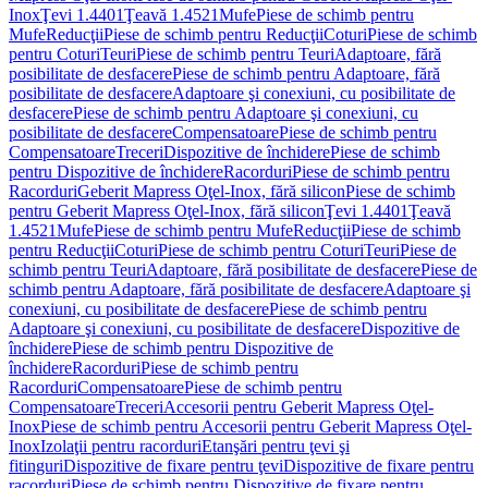
Inox
Ţevi 1.4401
Ţeavă 1.4521
Mufe
Piese de schimb pentru
Mufe
Reducţii
Piese de schimb pentru Reducţii
Coturi
Piese de schimb
pentru Coturi
Teuri
Piese de schimb pentru Teuri
Adaptoare, fără
posibilitate de desfacere
Piese de schimb pentru Adaptoare, fără
posibilitate de desfacere
Adaptoare şi conexiuni, cu posibilitate de
desfacere
Piese de schimb pentru Adaptoare şi conexiuni, cu
posibilitate de desfacere
Compensatoare
Piese de schimb pentru
Compensatoare
Treceri
Dispozitive de închidere
Piese de schimb
pentru Dispozitive de închidere
Racorduri
Piese de schimb pentru
Racorduri
Geberit Mapress Oţel-Inox, fără silicon
Piese de schimb
pentru Geberit Mapress Oţel-Inox, fără silicon
Ţevi 1.4401
Ţeavă
1.4521
Mufe
Piese de schimb pentru Mufe
Reducţii
Piese de schimb
pentru Reducţii
Coturi
Piese de schimb pentru Coturi
Teuri
Piese de
schimb pentru Teuri
Adaptoare, fără posibilitate de desfacere
Piese de
schimb pentru Adaptoare, fără posibilitate de desfacere
Adaptoare şi
conexiuni, cu posibilitate de desfacere
Piese de schimb pentru
Adaptoare şi conexiuni, cu posibilitate de desfacere
Dispozitive de
închidere
Piese de schimb pentru Dispozitive de
închidere
Racorduri
Piese de schimb pentru
Racorduri
Compensatoare
Piese de schimb pentru
Compensatoare
Treceri
Accesorii pentru Geberit Mapress Oţel-
Inox
Piese de schimb pentru Accesorii pentru Geberit Mapress Oţel-
Inox
Izolaţii pentru racorduri
Etanşări pentru ţevi şi
fitinguri
Dispozitive de fixare pentru ţevi
Dispozitive de fixare pentru
racorduri
Piese de schimb pentru Dispozitive de fixare pentru