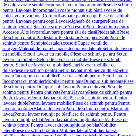
de colţ
Lavoare semiîncorporate
Lavoare încorporate
Piese de schimb
pentru Lavoare încorporate
Lavoare montat sub blat
Lavoare de
colţ
Lavoare varianta Comfort
Lavoare pentru copii
Piese de schimb
pentru Lavoare pentru copii
Lavoare
Jgheab de scurgere
Piese de
schimb pentru Jgheab de scurgere
Accesorii
Piese de schimb pentru
Accesorii
Alte lavoare
Lavoare pentru săli de clasă
Piedestaluri
Piese
de schimb pentru Piedestaluri
Piedestaluri
Semipiedestale
Piese de
schimb pentru Semipiedestale
Accesorii
Capac ventil de
scurgere
Material de fixare
Capace decorative laterale
Seturi de lavoar
cu mobilier
Seturi lavoar cu mobilier
Piese de schimb pentru Seturi
lavoar cu mobilier
Seturi de lavoar cu mobilier
Piese de schimb
pentru Seturi de lavoar cu mobilier
Seturi lavoar mobilier cu
dulap
Piese de schimb pentru Seturi lavoar mobilier cu dulap
Seturi
lavoar încorporat cu mobilier
Piese de schimb pentru Seturi lavoar
încorporat cu mobilier
Mobilier pentru baie
Dulapuri sub lavoare
Piese
de schimb pentru Dulapuri sub lavoare
Pentru chiuvete
Piese de
schimb pentru Pentru chiuvete
Pentru lavoare
Piese de schimb pentru
Pentru lavoare
Pentru lavoare duble
Piese de schimb pentru Pentru
lavoare duble
Pentru lavoare mobilier
Piese de schimb pentru Pentru
lavoare mobilier
Blaturi de lavoar
Piese de schimb pentru Blaturi de
lavoar
Pentru lavoar rotunjit pe blat
Piese de schimb pentru Pentru
lavoar rotunjit pe blat
Pentru lavoar dreptunghiular pe blat
Piese de
schimb pentru Pentru lavoar dreptunghiular pe blat
Mobilier
lateral
Piese de schimb pentru Mobilier lateral
Mobilier lateral
mic
Piese de schimb pentru Mobilier lateral mic
Mobilier înalt
Piese de