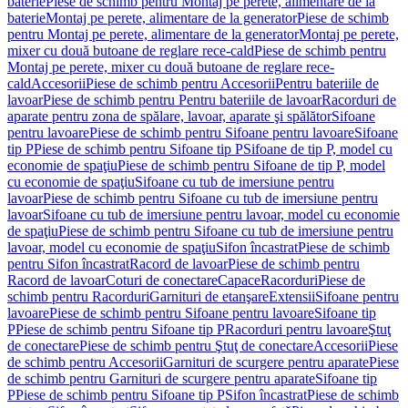
baterie
Piese de schimb pentru Montaj pe perete, alimentare de la
baterie
Montaj pe perete, alimentare de la generator
Piese de schimb
pentru Montaj pe perete, alimentare de la generator
Montaj pe perete,
mixer cu două butoane de reglare rece-cald
Piese de schimb pentru
Montaj pe perete, mixer cu două butoane de reglare rece-
cald
Accesorii
Piese de schimb pentru Accesorii
Pentru bateriile de
lavoar
Piese de schimb pentru Pentru bateriile de lavoar
Racorduri de
aparate pentru zona de spălare, lavoar, aparate şi spălător
Sifoane
pentru lavoare
Piese de schimb pentru Sifoane pentru lavoare
Sifoane
tip P
Piese de schimb pentru Sifoane tip P
Sifoane de tip P, model cu
economie de spaţiu
Piese de schimb pentru Sifoane de tip P, model
cu economie de spaţiu
Sifoane cu tub de imersiune pentru
lavoar
Piese de schimb pentru Sifoane cu tub de imersiune pentru
lavoar
Sifoane cu tub de imersiune pentru lavoar, model cu economie
de spaţiu
Piese de schimb pentru Sifoane cu tub de imersiune pentru
lavoar, model cu economie de spaţiu
Sifon încastrat
Piese de schimb
pentru Sifon încastrat
Racord de lavoar
Piese de schimb pentru
Racord de lavoar
Coturi de conectare
Capace
Racorduri
Piese de
schimb pentru Racorduri
Garnituri de etanşare
Extensii
Sifoane pentru
lavoare
Piese de schimb pentru Sifoane pentru lavoare
Sifoane tip
P
Piese de schimb pentru Sifoane tip P
Racorduri pentru lavoare
Ştuţ
de conectare
Piese de schimb pentru Ştuţ de conectare
Accesorii
Piese
de schimb pentru Accesorii
Garnituri de scurgere pentru aparate
Piese
de schimb pentru Garnituri de scurgere pentru aparate
Sifoane tip
P
Piese de schimb pentru Sifoane tip P
Sifon încastrat
Piese de schimb