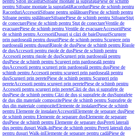
pentru Sifon încastrat
Sifoane montate la suprafaţă
Piese de schimb
pentru Sifoane montate la suprafaţă
Racorduri
Piese de schimb pentru
Racorduri
Accesorii
Sifoane pentru spălătoare
Piese de schimb pentru
Sifoane pentru spălătoare
Sifoane
Piese de schimb pentru Sifoane
Ştuţ
de conectare
Piese de schimb pentru Ştuţ de conectare
Ventile de
evacuare
Piese de schimb pentru Ventile de evacuare
Accesorii
Piese
de schimb pentru Accesorii
Duşuri şi căzi de baie
Duşuri
Scurgere
prin pardoseală pentru duşuri
Piese de schimb pentru Scurgere prin
pardoseală pentru duşuri
Rigole de duş
Piese de schimb pentru Rigole
de duş
Accesorii pentru rigole de duş
Piese de schimb pentru
Accesorii pentru rigole de duş
Scurgeri prin pardoseală pentru
duş
Piese de schimb pentru Scurgeri prin pardoseală pentru
duş
Accesorii pentru scurgeri prin pardoseală pentru duş
Piese de
schimb pentru Accesorii pentru scurgeri prin pardoseală pentru
duş
Scurgeri prin perete
Piese de schimb pentru Scurgeri prin
perete
Accesorii pentru scurgeri prin perete
Piese de schimb pentru
Accesorii pentru scurgeri prin perete
Căzi de duş şi suprafeţe de
duş
Piese de schimb pentru Căzi de duş şi suprafeţe de duş
Suprafeţe
de duş din materiale compozite
Piese de schimb pentru Suprafeţe de
duş din materiale compozite
Elemente de instalare
Piese de schimb
pentru Elemente de instalare
Accesorii
Elemente de separare duş
Piese
de schimb pentru Elemente de separare duş
Elemente de separare
duş
Piese de schimb pentru Elemente de separare duş
Pereţi laterali
duş pentru duşuri Walk-in
Piese de schimb pentru Pereţi laterali duş
pentru duşuri Walk-in
Elemente de separare pentru cadă
Piese de