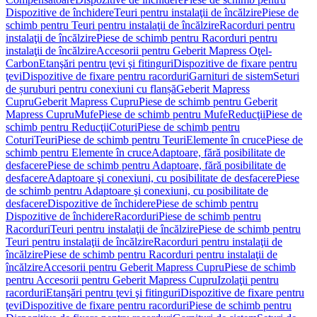
Dispozitive de închidere
Teuri pentru instalaţii de încălzire
Piese de
schimb pentru Teuri pentru instalaţii de încălzire
Racorduri pentru
instalaţii de încălzire
Piese de schimb pentru Racorduri pentru
instalaţii de încălzire
Accesorii pentru Geberit Mapress Oţel-
Carbon
Etanşări pentru ţevi şi fitinguri
Dispozitive de fixare pentru
ţevi
Dispozitive de fixare pentru racorduri
Garnituri de sistem
Seturi
de șuruburi pentru conexiuni cu flanșă
Geberit Mapress
Cupru
Geberit Mapress Cupru
Piese de schimb pentru Geberit
Mapress Cupru
Mufe
Piese de schimb pentru Mufe
Reducţii
Piese de
schimb pentru Reducţii
Coturi
Piese de schimb pentru
Coturi
Teuri
Piese de schimb pentru Teuri
Elemente în cruce
Piese de
schimb pentru Elemente în cruce
Adaptoare, fără posibilitate de
desfacere
Piese de schimb pentru Adaptoare, fără posibilitate de
desfacere
Adaptoare şi conexiuni, cu posibilitate de desfacere
Piese
de schimb pentru Adaptoare şi conexiuni, cu posibilitate de
desfacere
Dispozitive de închidere
Piese de schimb pentru
Dispozitive de închidere
Racorduri
Piese de schimb pentru
Racorduri
Teuri pentru instalaţii de încălzire
Piese de schimb pentru
Teuri pentru instalaţii de încălzire
Racorduri pentru instalaţii de
încălzire
Piese de schimb pentru Racorduri pentru instalaţii de
încălzire
Accesorii pentru Geberit Mapress Cupru
Piese de schimb
pentru Accesorii pentru Geberit Mapress Cupru
Izolaţii pentru
racorduri
Etanşări pentru ţevi şi fitinguri
Dispozitive de fixare pentru
ţevi
Dispozitive de fixare pentru racorduri
Piese de schimb pentru