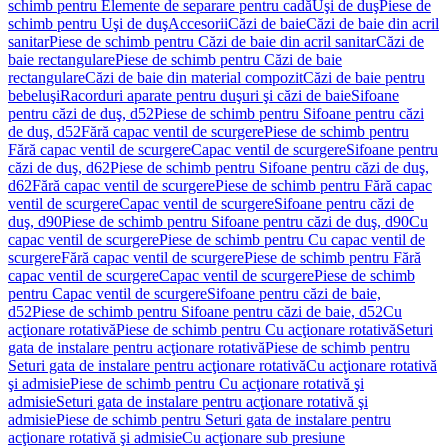
schimb pentru Elemente de separare pentru cadă
Uşi de duş
Piese de
schimb pentru Uşi de duş
Accesorii
Căzi de baie
Căzi de baie din acril
sanitar
Piese de schimb pentru Căzi de baie din acril sanitar
Căzi de
baie rectangulare
Piese de schimb pentru Căzi de baie
rectangulare
Căzi de baie din material compozit
Căzi de baie pentru
bebeluşi
Racorduri aparate pentru duşuri şi căzi de baie
Sifoane
pentru căzi de duş, d52
Piese de schimb pentru Sifoane pentru căzi
de duş, d52
Fără capac ventil de scurgere
Piese de schimb pentru
Fără capac ventil de scurgere
Capac ventil de scurgere
Sifoane pentru
căzi de duş, d62
Piese de schimb pentru Sifoane pentru căzi de duş,
d62
Fără capac ventil de scurgere
Piese de schimb pentru Fără capac
ventil de scurgere
Capac ventil de scurgere
Sifoane pentru căzi de
duş, d90
Piese de schimb pentru Sifoane pentru căzi de duş, d90
Cu
capac ventil de scurgere
Piese de schimb pentru Cu capac ventil de
scurgere
Fără capac ventil de scurgere
Piese de schimb pentru Fără
capac ventil de scurgere
Capac ventil de scurgere
Piese de schimb
pentru Capac ventil de scurgere
Sifoane pentru căzi de baie,
d52
Piese de schimb pentru Sifoane pentru căzi de baie, d52
Cu
acţionare rotativă
Piese de schimb pentru Cu acţionare rotativă
Seturi
gata de instalare pentru acţionare rotativă
Piese de schimb pentru
Seturi gata de instalare pentru acţionare rotativă
Cu acţionare rotativă
şi admisie
Piese de schimb pentru Cu acţionare rotativă şi
admisie
Seturi gata de instalare pentru acţionare rotativă şi
admisie
Piese de schimb pentru Seturi gata de instalare pentru
acţionare rotativă şi admisie
Cu acţionare sub presiune