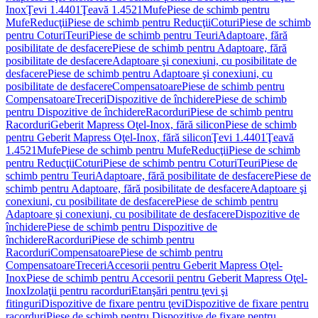
Inox
Ţevi 1.4401
Ţeavă 1.4521
Mufe
Piese de schimb pentru
Mufe
Reducţii
Piese de schimb pentru Reducţii
Coturi
Piese de schimb
pentru Coturi
Teuri
Piese de schimb pentru Teuri
Adaptoare, fără
posibilitate de desfacere
Piese de schimb pentru Adaptoare, fără
posibilitate de desfacere
Adaptoare şi conexiuni, cu posibilitate de
desfacere
Piese de schimb pentru Adaptoare şi conexiuni, cu
posibilitate de desfacere
Compensatoare
Piese de schimb pentru
Compensatoare
Treceri
Dispozitive de închidere
Piese de schimb
pentru Dispozitive de închidere
Racorduri
Piese de schimb pentru
Racorduri
Geberit Mapress Oţel-Inox, fără silicon
Piese de schimb
pentru Geberit Mapress Oţel-Inox, fără silicon
Ţevi 1.4401
Ţeavă
1.4521
Mufe
Piese de schimb pentru Mufe
Reducţii
Piese de schimb
pentru Reducţii
Coturi
Piese de schimb pentru Coturi
Teuri
Piese de
schimb pentru Teuri
Adaptoare, fără posibilitate de desfacere
Piese de
schimb pentru Adaptoare, fără posibilitate de desfacere
Adaptoare şi
conexiuni, cu posibilitate de desfacere
Piese de schimb pentru
Adaptoare şi conexiuni, cu posibilitate de desfacere
Dispozitive de
închidere
Piese de schimb pentru Dispozitive de
închidere
Racorduri
Piese de schimb pentru
Racorduri
Compensatoare
Piese de schimb pentru
Compensatoare
Treceri
Accesorii pentru Geberit Mapress Oţel-
Inox
Piese de schimb pentru Accesorii pentru Geberit Mapress Oţel-
Inox
Izolaţii pentru racorduri
Etanşări pentru ţevi şi
fitinguri
Dispozitive de fixare pentru ţevi
Dispozitive de fixare pentru
racorduri
Piese de schimb pentru Dispozitive de fixare pentru