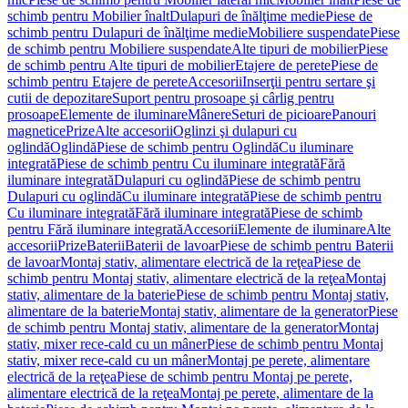
schimb pentru Mobilier înalt
Dulapuri de înălţime medie
Piese de
schimb pentru Dulapuri de înălţime medie
Mobiliere suspendate
Piese
de schimb pentru Mobiliere suspendate
Alte tipuri de mobilier
Piese
de schimb pentru Alte tipuri de mobilier
Etajere de perete
Piese de
schimb pentru Etajere de perete
Accesorii
Inserţii pentru sertare şi
cutii de depozitare
Suport pentru prosoape şi cârlig pentru
prosoape
Elemente de iluminare
Mânere
Seturi de picioare
Panouri
magnetice
Prize
Alte accesorii
Oglinzi şi dulapuri cu
oglindă
Oglindă
Piese de schimb pentru Oglindă
Cu iluminare
integrată
Piese de schimb pentru Cu iluminare integrată
Fără
iluminare integrată
Dulapuri cu oglindă
Piese de schimb pentru
Dulapuri cu oglindă
Cu iluminare integrată
Piese de schimb pentru
Cu iluminare integrată
Fără iluminare integrată
Piese de schimb
pentru Fără iluminare integrată
Accesorii
Elemente de iluminare
Alte
accesorii
Prize
Baterii
Baterii de lavoar
Piese de schimb pentru Baterii
de lavoar
Montaj stativ, alimentare electrică de la reţea
Piese de
schimb pentru Montaj stativ, alimentare electrică de la reţea
Montaj
stativ, alimentare de la baterie
Piese de schimb pentru Montaj stativ,
alimentare de la baterie
Montaj stativ, alimentare de la generator
Piese
de schimb pentru Montaj stativ, alimentare de la generator
Montaj
stativ, mixer rece-cald cu un mâner
Piese de schimb pentru Montaj
stativ, mixer rece-cald cu un mâner
Montaj pe perete, alimentare
electrică de la reţea
Piese de schimb pentru Montaj pe perete,
alimentare electrică de la reţea
Montaj pe perete, alimentare de la