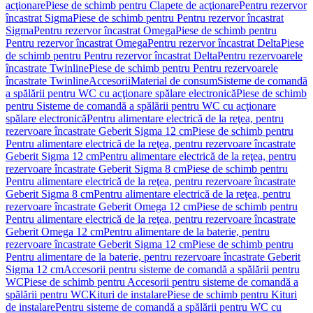
acţionare
Piese de schimb pentru Clapete de acţionare
Pentru rezervor
încastrat Sigma
Piese de schimb pentru Pentru rezervor încastrat
Sigma
Pentru rezervor încastrat Omega
Piese de schimb pentru
Pentru rezervor încastrat Omega
Pentru rezervor încastrat Delta
Piese
de schimb pentru Pentru rezervor încastrat Delta
Pentru rezervoarele
încastrate Twinline
Piese de schimb pentru Pentru rezervoarele
încastrate Twinline
Accesorii
Material de consum
Sisteme de comandă
a spălării pentru WC cu acţionare spălare electronică
Piese de schimb
pentru Sisteme de comandă a spălării pentru WC cu acţionare
spălare electronică
Pentru alimentare electrică de la reţea, pentru
rezervoare încastrate Geberit Sigma 12 cm
Piese de schimb pentru
Pentru alimentare electrică de la reţea, pentru rezervoare încastrate
Geberit Sigma 12 cm
Pentru alimentare electrică de la reţea, pentru
rezervoare încastrate Geberit Sigma 8 cm
Piese de schimb pentru
Pentru alimentare electrică de la reţea, pentru rezervoare încastrate
Geberit Sigma 8 cm
Pentru alimentare electrică de la reţea, pentru
rezervoare încastrate Geberit Omega 12 cm
Piese de schimb pentru
Pentru alimentare electrică de la reţea, pentru rezervoare încastrate
Geberit Omega 12 cm
Pentru alimentare de la baterie, pentru
rezervoare încastrate Geberit Sigma 12 cm
Piese de schimb pentru
Pentru alimentare de la baterie, pentru rezervoare încastrate Geberit
Sigma 12 cm
Accesorii pentru sisteme de comandă a spălării pentru
WC
Piese de schimb pentru Accesorii pentru sisteme de comandă a
spălării pentru WC
Kituri de instalare
Piese de schimb pentru Kituri
de instalare
Pentru sisteme de comandă a spălării pentru WC cu