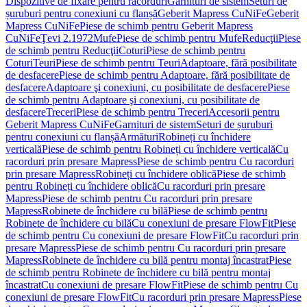
Dispozitive de fixare pentru racorduri
Garnituri de sistem
Seturi de
șuruburi pentru conexiuni cu flanșă
Geberit Mapress CuNiFe
Geberit
Mapress CuNiFe
Piese de schimb pentru Geberit Mapress
CuNiFe
Ţevi 2.1972
Mufe
Piese de schimb pentru Mufe
Reducţii
Piese
de schimb pentru Reducţii
Coturi
Piese de schimb pentru
Coturi
Teuri
Piese de schimb pentru Teuri
Adaptoare, fără posibilitate
de desfacere
Piese de schimb pentru Adaptoare, fără posibilitate de
desfacere
Adaptoare şi conexiuni, cu posibilitate de desfacere
Piese
de schimb pentru Adaptoare şi conexiuni, cu posibilitate de
desfacere
Treceri
Piese de schimb pentru Treceri
Accesorii pentru
Geberit Mapress CuNiFe
Garnituri de sistem
Seturi de șuruburi
pentru conexiuni cu flanșă
Armături
Robineți cu închidere
verticală
Piese de schimb pentru Robineți cu închidere verticală
Cu
racorduri prin presare Mapress
Piese de schimb pentru Cu racorduri
prin presare Mapress
Robineți cu închidere oblică
Piese de schimb
pentru Robineți cu închidere oblică
Cu racorduri prin presare
Mapress
Piese de schimb pentru Cu racorduri prin presare
Mapress
Robinete de închidere cu bilă
Piese de schimb pentru
Robinete de închidere cu bilă
Cu conexiuni de presare FlowFit
Piese
de schimb pentru Cu conexiuni de presare FlowFit
Cu racorduri prin
presare Mapress
Piese de schimb pentru Cu racorduri prin presare
Mapress
Robinete de închidere cu bilă pentru montaj încastrat
Piese
de schimb pentru Robinete de închidere cu bilă pentru montaj
încastrat
Cu conexiuni de presare FlowFit
Piese de schimb pentru Cu
conexiuni de presare FlowFit
Cu racorduri prin presare Mapress
Piese