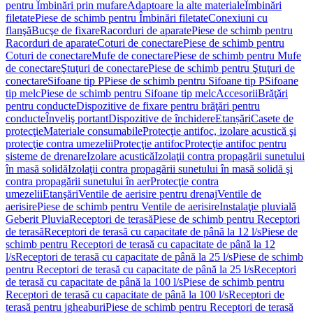
pentru Îmbinări prin mufare
Adaptoare la alte materiale
Îmbinări
filetate
Piese de schimb pentru Îmbinări filetate
Conexiuni cu
flanşă
Bucşe de fixare
Racorduri de aparate
Piese de schimb pentru
Racorduri de aparate
Coturi de conectare
Piese de schimb pentru
Coturi de conectare
Mufe de conectare
Piese de schimb pentru Mufe
de conectare
Ştuţuri de conectare
Piese de schimb pentru Ştuţuri de
conectare
Sifoane tip P
Piese de schimb pentru Sifoane tip P
Sifoane
tip melc
Piese de schimb pentru Sifoane tip melc
Accesorii
Brăţări
pentru conducte
Dispozitive de fixare pentru brăţări pentru
conducte
Înveliş portant
Dispozitive de închidere
Etanșări
Casete de
protecţie
Materiale consumabile
Protecţie antifoc, izolare acustică şi
protecţie contra umezelii
Protecţie antifoc
Protecţie antifoc pentru
sisteme de drenare
Izolare acustică
Izolaţii contra propagării sunetului
în masă solidă
Izolaţii contra propagării sunetului în masă solidă şi
contra propagării sunetului în aer
Protecţie contra
umezelii
Etanşări
Ventile de aerisire pentru drenaj
Ventile de
aerisire
Piese de schimb pentru Ventile de aerisire
Instalaţie pluvială
Geberit Pluvia
Receptori de terasă
Piese de schimb pentru Receptori
de terasă
Receptori de terasă cu capacitate de până la 12 l/s
Piese de
schimb pentru Receptori de terasă cu capacitate de până la 12
l/s
Receptori de terasă cu capacitate de până la 25 l/s
Piese de schimb
pentru Receptori de terasă cu capacitate de până la 25 l/s
Receptori
de terasă cu capacitate de până la 100 l/s
Piese de schimb pentru
Receptori de terasă cu capacitate de până la 100 l/s
Receptori de
terasă pentru jgheaburi
Piese de schimb pentru Receptori de terasă