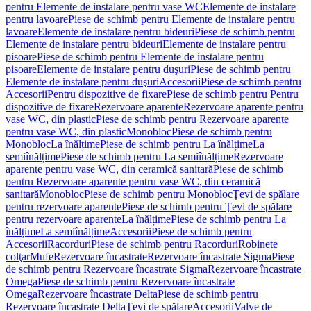
pentru Elemente de instalare pentru vase WC
Elemente de instalare
pentru lavoare
Piese de schimb pentru Elemente de instalare pentru
lavoare
Elemente de instalare pentru bideuri
Piese de schimb pentru
Elemente de instalare pentru bideuri
Elemente de instalare pentru
pisoare
Piese de schimb pentru Elemente de instalare pentru
pisoare
Elemente de instalare pentru duşuri
Piese de schimb pentru
Elemente de instalare pentru duşuri
Accesorii
Piese de schimb pentru
Accesorii
Pentru dispozitive de fixare
Piese de schimb pentru Pentru
dispozitive de fixare
Rezervoare aparente
Rezervoare aparente pentru
vase WC, din plastic
Piese de schimb pentru Rezervoare aparente
pentru vase WC, din plastic
Monobloc
Piese de schimb pentru
Monobloc
La înălțime
Piese de schimb pentru La înălțime
La
semiînălțime
Piese de schimb pentru La semiînălțime
Rezervoare
aparente pentru vase WC, din ceramică sanitară
Piese de schimb
pentru Rezervoare aparente pentru vase WC, din ceramică
sanitară
Monobloc
Piese de schimb pentru Monobloc
Ţevi de spălare
pentru rezervoare aparente
Piese de schimb pentru Ţevi de spălare
pentru rezervoare aparente
La înălțime
Piese de schimb pentru La
înălțime
La semiînălțime
Accesorii
Piese de schimb pentru
Accesorii
Racorduri
Piese de schimb pentru Racorduri
Robinete
colţar
Mufe
Rezervoare încastrate
Rezervoare încastrate Sigma
Piese
de schimb pentru Rezervoare încastrate Sigma
Rezervoare încastrate
Omega
Piese de schimb pentru Rezervoare încastrate
Omega
Rezervoare încastrate Delta
Piese de schimb pentru
Rezervoare încastrate Delta
Ţevi de spălare
Accesorii
Valve de