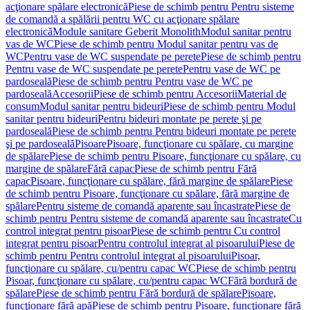
acţionare spălare electronică
Piese de schimb pentru Pentru sisteme
de comandă a spălării pentru WC cu acţionare spălare
electronică
Module sanitare Geberit Monolith
Modul sanitar pentru
vas de WC
Piese de schimb pentru Modul sanitar pentru vas de
WC
Pentru vase de WC suspendate pe perete
Piese de schimb pentru
Pentru vase de WC suspendate pe perete
Pentru vase de WC pe
pardoseală
Piese de schimb pentru Pentru vase de WC pe
pardoseală
Accesorii
Piese de schimb pentru Accesorii
Material de
consum
Modul sanitar pentru bideuri
Piese de schimb pentru Modul
sanitar pentru bideuri
Pentru bideuri montate pe perete şi pe
pardoseală
Piese de schimb pentru Pentru bideuri montate pe perete
şi pe pardoseală
Pisoare
Pisoare, funcţionare cu spălare, cu margine
de spălare
Piese de schimb pentru Pisoare, funcţionare cu spălare, cu
margine de spălare
Fără capac
Piese de schimb pentru Fără
capac
Pisoare, funcţionare cu spălare, fără margine de spălare
Piese
de schimb pentru Pisoare, funcţionare cu spălare, fără margine de
spălare
Pentru sisteme de comandă aparente sau încastrate
Piese de
schimb pentru Pentru sisteme de comandă aparente sau încastrate
Cu
control integrat pentru pisoar
Piese de schimb pentru Cu control
integrat pentru pisoar
Pentru controlul integrat al pisoarului
Piese de
schimb pentru Pentru controlul integrat al pisoarului
Pisoar,
funcţionare cu spălare, cu/pentru capac WC
Piese de schimb pentru
Pisoar, funcţionare cu spălare, cu/pentru capac WC
Fără bordură de
spălare
Piese de schimb pentru Fără bordură de spălare
Pisoare,
funcţionare fără apă
Piese de schimb pentru Pisoare, funcţionare fără