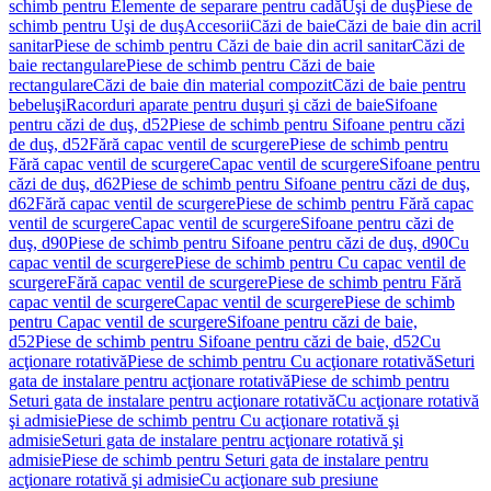
schimb pentru Elemente de separare pentru cadă
Uşi de duş
Piese de
schimb pentru Uşi de duş
Accesorii
Căzi de baie
Căzi de baie din acril
sanitar
Piese de schimb pentru Căzi de baie din acril sanitar
Căzi de
baie rectangulare
Piese de schimb pentru Căzi de baie
rectangulare
Căzi de baie din material compozit
Căzi de baie pentru
bebeluşi
Racorduri aparate pentru duşuri şi căzi de baie
Sifoane
pentru căzi de duş, d52
Piese de schimb pentru Sifoane pentru căzi
de duş, d52
Fără capac ventil de scurgere
Piese de schimb pentru
Fără capac ventil de scurgere
Capac ventil de scurgere
Sifoane pentru
căzi de duş, d62
Piese de schimb pentru Sifoane pentru căzi de duş,
d62
Fără capac ventil de scurgere
Piese de schimb pentru Fără capac
ventil de scurgere
Capac ventil de scurgere
Sifoane pentru căzi de
duş, d90
Piese de schimb pentru Sifoane pentru căzi de duş, d90
Cu
capac ventil de scurgere
Piese de schimb pentru Cu capac ventil de
scurgere
Fără capac ventil de scurgere
Piese de schimb pentru Fără
capac ventil de scurgere
Capac ventil de scurgere
Piese de schimb
pentru Capac ventil de scurgere
Sifoane pentru căzi de baie,
d52
Piese de schimb pentru Sifoane pentru căzi de baie, d52
Cu
acţionare rotativă
Piese de schimb pentru Cu acţionare rotativă
Seturi
gata de instalare pentru acţionare rotativă
Piese de schimb pentru
Seturi gata de instalare pentru acţionare rotativă
Cu acţionare rotativă
şi admisie
Piese de schimb pentru Cu acţionare rotativă şi
admisie
Seturi gata de instalare pentru acţionare rotativă şi
admisie
Piese de schimb pentru Seturi gata de instalare pentru
acţionare rotativă şi admisie
Cu acţionare sub presiune