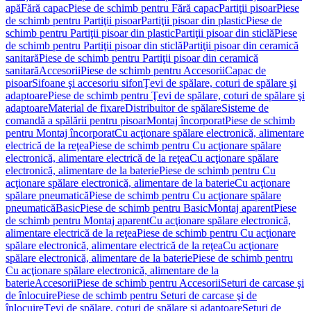
apă
Fără capac
Piese de schimb pentru Fără capac
Partiţii pisoar
Piese
de schimb pentru Partiţii pisoar
Partiţii pisoar din plastic
Piese de
schimb pentru Partiţii pisoar din plastic
Partiţii pisoar din sticlă
Piese
de schimb pentru Partiţii pisoar din sticlă
Partiţii pisoar din ceramică
sanitară
Piese de schimb pentru Partiţii pisoar din ceramică
sanitară
Accesorii
Piese de schimb pentru Accesorii
Capac de
pisoar
Sifoane şi accesoriu sifon
Ţevi de spălare, coturi de spălare şi
adaptoare
Piese de schimb pentru Ţevi de spălare, coturi de spălare şi
adaptoare
Material de fixare
Distribuitor de spălare
Sisteme de
comandă a spălării pentru pisoar
Montaj încorporat
Piese de schimb
pentru Montaj încorporat
Cu acţionare spălare electronică, alimentare
electrică de la reţea
Piese de schimb pentru Cu acţionare spălare
electronică, alimentare electrică de la reţea
Cu acţionare spălare
electronică, alimentare de la baterie
Piese de schimb pentru Cu
acţionare spălare electronică, alimentare de la baterie
Cu acţionare
spălare pneumatică
Piese de schimb pentru Cu acţionare spălare
pneumatică
Basic
Piese de schimb pentru Basic
Montaj aparent
Piese
de schimb pentru Montaj aparent
Cu acţionare spălare electronică,
alimentare electrică de la reţea
Piese de schimb pentru Cu acţionare
spălare electronică, alimentare electrică de la reţea
Cu acţionare
spălare electronică, alimentare de la baterie
Piese de schimb pentru
Cu acţionare spălare electronică, alimentare de la
baterie
Accesorii
Piese de schimb pentru Accesorii
Seturi de carcase şi
de înlocuire
Piese de schimb pentru Seturi de carcase şi de
înlocuire
Ţevi de spălare, coturi de spălare şi adaptoare
Seturi de