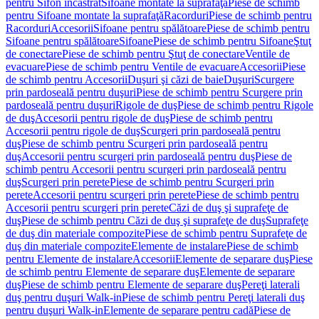
pentru Sifon încastrat
Sifoane montate la suprafaţă
Piese de schimb
pentru Sifoane montate la suprafaţă
Racorduri
Piese de schimb pentru
Racorduri
Accesorii
Sifoane pentru spălătoare
Piese de schimb pentru
Sifoane pentru spălătoare
Sifoane
Piese de schimb pentru Sifoane
Ştuţ
de conectare
Piese de schimb pentru Ştuţ de conectare
Ventile de
evacuare
Piese de schimb pentru Ventile de evacuare
Accesorii
Piese
de schimb pentru Accesorii
Duşuri şi căzi de baie
Duşuri
Scurgere
prin pardoseală pentru duşuri
Piese de schimb pentru Scurgere prin
pardoseală pentru duşuri
Rigole de duş
Piese de schimb pentru Rigole
de duş
Accesorii pentru rigole de duş
Piese de schimb pentru
Accesorii pentru rigole de duş
Scurgeri prin pardoseală pentru
duş
Piese de schimb pentru Scurgeri prin pardoseală pentru
duş
Accesorii pentru scurgeri prin pardoseală pentru duş
Piese de
schimb pentru Accesorii pentru scurgeri prin pardoseală pentru
duş
Scurgeri prin perete
Piese de schimb pentru Scurgeri prin
perete
Accesorii pentru scurgeri prin perete
Piese de schimb pentru
Accesorii pentru scurgeri prin perete
Căzi de duş şi suprafeţe de
duş
Piese de schimb pentru Căzi de duş şi suprafeţe de duş
Suprafeţe
de duş din materiale compozite
Piese de schimb pentru Suprafeţe de
duş din materiale compozite
Elemente de instalare
Piese de schimb
pentru Elemente de instalare
Accesorii
Elemente de separare duş
Piese
de schimb pentru Elemente de separare duş
Elemente de separare
duş
Piese de schimb pentru Elemente de separare duş
Pereţi laterali
duş pentru duşuri Walk-in
Piese de schimb pentru Pereţi laterali duş
pentru duşuri Walk-in
Elemente de separare pentru cadă
Piese de