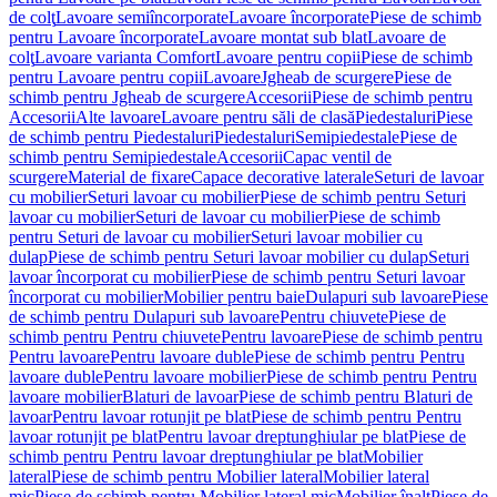
de colţ
Lavoare semiîncorporate
Lavoare încorporate
Piese de schimb
pentru Lavoare încorporate
Lavoare montat sub blat
Lavoare de
colţ
Lavoare varianta Comfort
Lavoare pentru copii
Piese de schimb
pentru Lavoare pentru copii
Lavoare
Jgheab de scurgere
Piese de
schimb pentru Jgheab de scurgere
Accesorii
Piese de schimb pentru
Accesorii
Alte lavoare
Lavoare pentru săli de clasă
Piedestaluri
Piese
de schimb pentru Piedestaluri
Piedestaluri
Semipiedestale
Piese de
schimb pentru Semipiedestale
Accesorii
Capac ventil de
scurgere
Material de fixare
Capace decorative laterale
Seturi de lavoar
cu mobilier
Seturi lavoar cu mobilier
Piese de schimb pentru Seturi
lavoar cu mobilier
Seturi de lavoar cu mobilier
Piese de schimb
pentru Seturi de lavoar cu mobilier
Seturi lavoar mobilier cu
dulap
Piese de schimb pentru Seturi lavoar mobilier cu dulap
Seturi
lavoar încorporat cu mobilier
Piese de schimb pentru Seturi lavoar
încorporat cu mobilier
Mobilier pentru baie
Dulapuri sub lavoare
Piese
de schimb pentru Dulapuri sub lavoare
Pentru chiuvete
Piese de
schimb pentru Pentru chiuvete
Pentru lavoare
Piese de schimb pentru
Pentru lavoare
Pentru lavoare duble
Piese de schimb pentru Pentru
lavoare duble
Pentru lavoare mobilier
Piese de schimb pentru Pentru
lavoare mobilier
Blaturi de lavoar
Piese de schimb pentru Blaturi de
lavoar
Pentru lavoar rotunjit pe blat
Piese de schimb pentru Pentru
lavoar rotunjit pe blat
Pentru lavoar dreptunghiular pe blat
Piese de
schimb pentru Pentru lavoar dreptunghiular pe blat
Mobilier
lateral
Piese de schimb pentru Mobilier lateral
Mobilier lateral
mic
Piese de schimb pentru Mobilier lateral mic
Mobilier înalt
Piese de