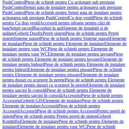
PushControl
Piese de schimb pentru Cu acţionare sub presiune
PushControl
Seturi gata de instalare pentru acţionarea sub presiune
PushControl
Piese de schimb pentru Seturi gata de instalare pentru
acţionarea sub presiune PushControl
Cu dop ventil
Piese de schimb
pentru Cu dop ventil
Accesorii pentru sifoane pentru căzi de
baie
Seturi racord
Racorduri la apă
Sisteme de instalaţii şi de
spălare
Geberit Duofix
Pereţi sistem
Piese de schimb pentru Pereţi
sistem
Sisteme suport
Piese de schimb pentru Sisteme suport
Elemente
de instalare
Piese de schimb pentru Elemente de instalare
Elemente de
instalare pentru vase WC
Piese de schimb pentru Elemente de
instalare pentru vase WC
Elemente de instalare pentru lavoare
Piese
de schimb pentru Elemente de instalare pentru lavoare
Elemente de
instalare pentru bideuri
Piese de schimb pentru Elemente de instalare
pentru bideuri
Elemente de instalare pentru pisoare
Piese de schimb
pentru Elemente de instalare pentru pisoare
Elemente de instalare
pentru duşuri cu scurgere în perete
Piese de schimb pentru Elemente
de instalare pentru duşuri cu scurgere în perete
Elemente de instalare
pentru sarcini în consolă
Piese de schimb pentru Elemente de
instalare pentru sarcini în consolă
Accesoriu
Piese de schimb pentru
Accesoriu
Geberit GIS
Elemente de instalare
Piese de schimb pentru
Elemente de instalare
Accesorii
Piese de schimb pentru
Accesorii
Accesorii
Piese de schimb pentru Accesorii
Pentru pereţi de
sistem
Piese de schimb pentru Pentru pereţi de sistem
Geberit
Kombifix
Elemente de instalare
Piese de schimb pentru Elemente de
instalare
Elemente de instalare pentru vase WC
Piese de schimb