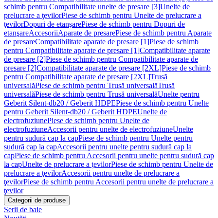
schimb pentru Compatibilitate unelte de presare [3]
Unelte de
prelucrare a ţevilor
Piese de schimb pentru Unelte de prelucrare a
ţevilor
Dopuri de etanşare
Piese de schimb pentru Dopuri de
etanşare
Accesorii
Aparate de presare
Piese de schimb pentru Aparate
de presare
Compatibilitate aparate de presare [1]
Piese de schimb
pentru Compatibilitate aparate de presare [1]
Compatibilitate aparate
de presare [2]
Piese de schimb pentru Compatibilitate aparate de
presare [2]
Compatibilitate aparate de presare [2XL]
Piese de schimb
pentru Compatibilitate aparate de presare [2XL]
Trusă
universală
Piese de schimb pentru Trusă universală
Trusă
universală
Piese de schimb pentru Trusă universală
Unelte pentru
Geberit Silent-db20 / Geberit HDPE
Piese de schimb pentru Unelte
pentru Geberit Silent-db20 / Geberit HDPE
Unelte de
electrofuziune
Piese de schimb pentru Unelte de
electrofuziune
Accesorii pentru unelte de electrofuziune
Unelte
pentru sudură cap la cap
Piese de schimb pentru Unelte pentru
sudură cap la cap
Accesorii pentru unelte pentru sudură cap la
cap
Piese de schimb pentru Accesorii pentru unelte pentru sudură cap
la cap
Unelte de prelucrare a ţevilor
Piese de schimb pentru Unelte de
prelucrare a ţevilor
Accesorii pentru unelte de prelucrare a
ţevilor
Piese de schimb pentru Accesorii pentru unelte de prelucrare a
ţevilor
Categorii de produse
Serii de baie