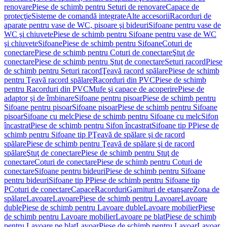
renovare
Piese de schimb pentru Seturi de renovare
Capace de
protecţie
Sisteme de comandă integrate
Alte accesorii
Racorduri de
aparate pentru vase de WC, pisoare şi bideuri
Sifoane pentru vase de
WC şi chiuvete
Piese de schimb pentru Sifoane pentru vase de WC
şi chiuvete
Sifoane
Piese de schimb pentru Sifoane
Coturi de
conectare
Piese de schimb pentru Coturi de conectare
Ştuţ de
conectare
Piese de schimb pentru Ştuţ de conectare
Seturi racord
Piese
de schimb pentru Seturi racord
Ţeavă racord spălare
Piese de schimb
pentru Ţeavă racord spălare
Racorduri din PVC
Piese de schimb
pentru Racorduri din PVC
Mufe şi capace de acoperire
Piese de
adaptor şi de îmbinare
Sifoane pentru pisoar
Piese de schimb pentru
Sifoane pentru pisoar
Sifoane pisoar
Piese de schimb pentru Sifoane
pisoar
Sifoane cu melc
Piese de schimb pentru Sifoane cu melc
Sifon
încastrat
Piese de schimb pentru Sifon încastrat
Sifoane tip P
Piese de
schimb pentru Sifoane tip P
Ţeavă de spălare şi de racord
spălare
Piese de schimb pentru Ţeavă de spălare şi de racord
spălare
Ştuţ de conectare
Piese de schimb pentru Ştuţ de
conectare
Coturi de conectare
Piese de schimb pentru Coturi de
conectare
Sifoane pentru bideuri
Piese de schimb pentru Sifoane
pentru bideuri
Sifoane tip P
Piese de schimb pentru Sifoane tip
P
Coturi de conectare
Capace
Racorduri
Garnituri de etanşare
Zona de
spălare
Lavoare
Lavoare
Piese de schimb pentru Lavoare
Lavoare
duble
Piese de schimb pentru Lavoare duble
Lavoare mobilier
Piese
de schimb pentru Lavoare mobilier
Lavoare pe blat
Piese de schimb
pentru Lavoare pe blat
Lavoar
Piese de schimb pentru Lavoar
Lavoar