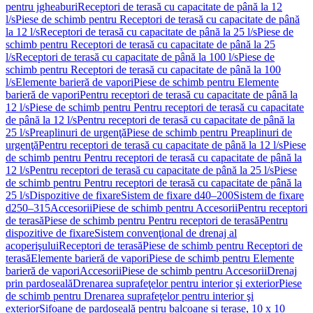
pentru jgheaburi
Receptori de terasă cu capacitate de până la 12
l/s
Piese de schimb pentru Receptori de terasă cu capacitate de până
la 12 l/s
Receptori de terasă cu capacitate de până la 25 l/s
Piese de
schimb pentru Receptori de terasă cu capacitate de până la 25
l/s
Receptori de terasă cu capacitate de până la 100 l/s
Piese de
schimb pentru Receptori de terasă cu capacitate de până la 100
l/s
Elemente barieră de vapori
Piese de schimb pentru Elemente
barieră de vapori
Pentru receptori de terasă cu capacitate de până la
12 l/s
Piese de schimb pentru Pentru receptori de terasă cu capacitate
de până la 12 l/s
Pentru receptori de terasă cu capacitate de până la
25 l/s
Preaplinuri de urgenţă
Piese de schimb pentru Preaplinuri de
urgenţă
Pentru receptori de terasă cu capacitate de până la 12 l/s
Piese
de schimb pentru Pentru receptori de terasă cu capacitate de până la
12 l/s
Pentru receptori de terasă cu capacitate de până la 25 l/s
Piese
de schimb pentru Pentru receptori de terasă cu capacitate de până la
25 l/s
Dispozitive de fixare
Sistem de fixare d40–200
Sistem de fixare
d250–315
Accesorii
Piese de schimb pentru Accesorii
Pentru receptori
de terasă
Piese de schimb pentru Pentru receptori de terasă
Pentru
dispozitive de fixare
Sistem convenţional de drenaj al
acoperişului
Receptori de terasă
Piese de schimb pentru Receptori de
terasă
Elemente barieră de vapori
Piese de schimb pentru Elemente
barieră de vapori
Accesorii
Piese de schimb pentru Accesorii
Drenaj
prin pardoseală
Drenarea suprafeţelor pentru interior şi exterior
Piese
de schimb pentru Drenarea suprafeţelor pentru interior şi
exterior
Sifoane de pardoseală pentru balcoane și terase, 10 x 10