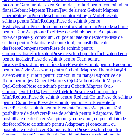
racorduri
Garnituri de sistem
Seturi de șuruburi pentru conexiuni cu
flanșă
Geberit Mapress Therm
Ţevi de sistem Geberit Mapress
Therm
Fitinguri
Piese de schimb pentru Fitinguri
Mufe
Piese de
schimb pentru Mufe
Reducţii
Piese de schimb pentru
Reducţii
Coturi
Piese de schimb pentru Coturi
Teuri
Piese de schimb
pentru Teuri
Adaptoare fixe
Piese de schimb pentru Adaptoare
fixe
Adaptoare şi conexiuni, cu posibilitate de desfacere
Piese de
schimb pentru Adaptoare şi conexiuni, cu posibilitate de
desfacere
Compensatoare
Piese de schimb pentru
Compensatoare
Închizători
Piese de schimb pentru Închizători
Teuri
pentru încălzire
Piese de schimb pentru Teuri pentru
încălzire
Racorduri pentru încălzire
Piese de schimb pentru Racorduri
pentru încălzire
Accesoriu pentru Geberit Mapress Therm
Etanşări
sistem
Seturi şuruburi pentru conexiuni cu flanşă
Dispozitive de
fixare pentru ţevi
Geberit Mapress Oţel-Carbon
Geberit Mapress
Oţel-Carbon
Piese de schimb pentru Geberit Mapress Oţel-
Carbon
Ţevi 1.0034
Ţevi 1.0215
Mufe
Piese de schimb pentru
Mufe
Reducţii
Piese de schimb pentru Reducţii
Coturi
Piese de schimb
pentru Coturi
Teuri
Piese de schimb pentru Teuri
Elemente în
cruce
Piese de schimb pentru Elemente în cruce
Adaptoare, fără
posibilitate de desfacere
Piese de schimb pentru Adaptoare, fără
posibilitate de desfacere
Adaptoare şi conexiuni, cu posibilitate de
desfacere
Piese de schimb pentru Adaptoare şi conexiuni, cu
posibilitate de desfacere
Compensatoare
Piese de schimb pentru
Compensatoare
Dispozitive de închidere
Piese de schimb pentru