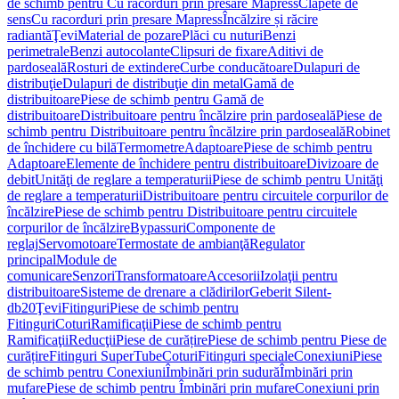
de schimb pentru Cu racorduri prin presare Mapress
Clapete de
sens
Cu racorduri prin presare Mapress
Încălzire și răcire
radiantă
Ţevi
Material de pozare
Plăci cu nuturi
Benzi
perimetrale
Benzi autocolante
Clipsuri de fixare
Aditivi de
pardoseală
Rosturi de extindere
Curbe conducătoare
Dulapuri de
distribuţie
Dulapuri de distribuţie din metal
Gamă de
distribuitoare
Piese de schimb pentru Gamă de
distribuitoare
Distribuitoare pentru încălzire prin pardoseală
Piese de
schimb pentru Distribuitoare pentru încălzire prin pardoseală
Robinet
de închidere cu bilă
Termometre
Adaptoare
Piese de schimb pentru
Adaptoare
Elemente de închidere pentru distribuitoare
Divizoare de
debit
Unităţi de reglare a temperaturii
Piese de schimb pentru Unităţi
de reglare a temperaturii
Distribuitoare pentru circuitele corpurilor de
încălzire
Piese de schimb pentru Distribuitoare pentru circuitele
corpurilor de încălzire
Bypassuri
Componente de
reglaj
Servomotoare
Termostate de ambianţă
Regulator
principal
Module de
comunicare
Senzori
Transformatoare
Accesorii
Izolaţii pentru
distribuitoare
Sisteme de drenare a clădirilor
Geberit Silent-
db20
Ţevi
Fitinguri
Piese de schimb pentru
Fitinguri
Coturi
Ramificaţii
Piese de schimb pentru
Ramificaţii
Reducţii
Piese de curățire
Piese de schimb pentru Piese de
curățire
Fitinguri SuperTube
Coturi
Fitinguri speciale
Conexiuni
Piese
de schimb pentru Conexiuni
Îmbinări prin sudură
Îmbinări prin
mufare
Piese de schimb pentru Îmbinări prin mufare
Conexiuni prin