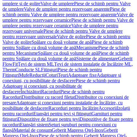
umplere şi de golire
Valve de umplere
Piese de schimb pentru Valve
de umplere
Valve de umplere pentru rezervoare aparente
Piese de
schimb pentru Valve de umplere pentru rezervoare aparente
Valve de
umplere pentru rezervoare ceramice
Piese de schimb pentru Valve de
umplere pentru rezervoare ceramice
Valve de umplere pentru
rezervoare universale
Piese de schimb pentru Valve de umplere
pentru rezervoare universale
Valve de golire
Piese de schimb pentru
Valve de golire
Spălare cu două volume de apă
Piese de schimb
pentru Spălare cu două volume de apă
Mecanisme
Piese de schimb
pentru Mecanisme
Spălare cu două volume de apă
Piese de schimb
pentru Spălare cu două volume de apă
Sisteme de alimentare
Geberit
FlowFit
Ţevi de sistem ML
Ţevi de sistem instalaţie de încălzire ML,
Therm
Conducte SL
Fitinguri
Piese de schimb pentru
Fitinguri
Mufe
Reducţii
Coturi
Teuri
Adaptoare fixe
Adaptoare şi
conexiuni, cu posibilitate de desfacere
Piese de schimb pentru
Adaptoare şi conexiuni, cu posibilitate de
desfacere
Închizători
Racorduri
Piese de schimb pentru
Racorduri
Distribuitor cu racord filetat
Distribuitor cu conexiuni de
presare
Adaptoare şi conexiuni pentru instalaţie de încălzire, cu
posibilitate de desfacere
Racorduri pentru încălzire
Accesorii
Izolații
pentru racorduri
Etanșări pentru țevi și fitinguri
Garnituri pentru
fitinguri
Dispozitive de fixare pentru țevi
Dispozitive de fixare pentru
racorduri
Etanșări sistem
Seturi șuruburi pentru conexiuni cu
flanșă
Material de consum
Geberit Mapress Oţel-Inox
Geberit
Mapress Oţel-Inox
Piese de schimb pentru Geberit Mapress Oţel-