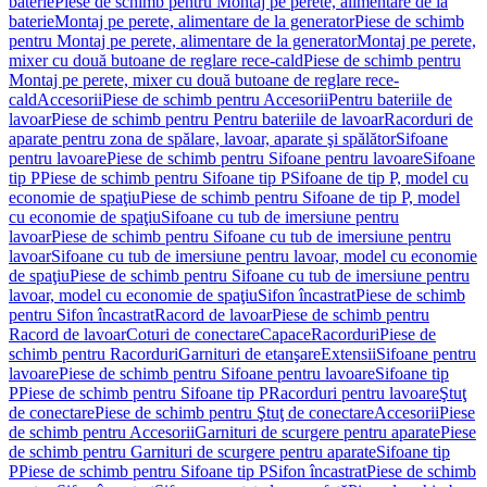
baterie
Piese de schimb pentru Montaj pe perete, alimentare de la
baterie
Montaj pe perete, alimentare de la generator
Piese de schimb
pentru Montaj pe perete, alimentare de la generator
Montaj pe perete,
mixer cu două butoane de reglare rece-cald
Piese de schimb pentru
Montaj pe perete, mixer cu două butoane de reglare rece-
cald
Accesorii
Piese de schimb pentru Accesorii
Pentru bateriile de
lavoar
Piese de schimb pentru Pentru bateriile de lavoar
Racorduri de
aparate pentru zona de spălare, lavoar, aparate şi spălător
Sifoane
pentru lavoare
Piese de schimb pentru Sifoane pentru lavoare
Sifoane
tip P
Piese de schimb pentru Sifoane tip P
Sifoane de tip P, model cu
economie de spaţiu
Piese de schimb pentru Sifoane de tip P, model
cu economie de spaţiu
Sifoane cu tub de imersiune pentru
lavoar
Piese de schimb pentru Sifoane cu tub de imersiune pentru
lavoar
Sifoane cu tub de imersiune pentru lavoar, model cu economie
de spaţiu
Piese de schimb pentru Sifoane cu tub de imersiune pentru
lavoar, model cu economie de spaţiu
Sifon încastrat
Piese de schimb
pentru Sifon încastrat
Racord de lavoar
Piese de schimb pentru
Racord de lavoar
Coturi de conectare
Capace
Racorduri
Piese de
schimb pentru Racorduri
Garnituri de etanşare
Extensii
Sifoane pentru
lavoare
Piese de schimb pentru Sifoane pentru lavoare
Sifoane tip
P
Piese de schimb pentru Sifoane tip P
Racorduri pentru lavoare
Ştuţ
de conectare
Piese de schimb pentru Ştuţ de conectare
Accesorii
Piese
de schimb pentru Accesorii
Garnituri de scurgere pentru aparate
Piese
de schimb pentru Garnituri de scurgere pentru aparate
Sifoane tip
P
Piese de schimb pentru Sifoane tip P
Sifon încastrat
Piese de schimb