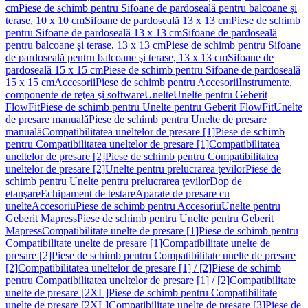
cm
Piese de schimb pentru Sifoane de pardoseală pentru balcoane și
terase, 10 x 10 cm
Sifoane de pardoseală 13 x 13 cm
Piese de schimb
pentru Sifoane de pardoseală 13 x 13 cm
Sifoane de pardoseală
pentru balcoane şi terase, 13 x 13 cm
Piese de schimb pentru Sifoane
de pardoseală pentru balcoane şi terase, 13 x 13 cm
Sifoane de
pardoseală 15 x 15 cm
Piese de schimb pentru Sifoane de pardoseală
15 x 15 cm
Accesorii
Piese de schimb pentru Accesorii
Instrumente,
componente de reţea şi software
Unelte
Unelte pentru Geberit
FlowFit
Piese de schimb pentru Unelte pentru Geberit FlowFit
Unelte
de presare manuală
Piese de schimb pentru Unelte de presare
manuală
Compatibilitatea uneltelor de presare [1]
Piese de schimb
pentru Compatibilitatea uneltelor de presare [1]
Compatibilitatea
uneltelor de presare [2]
Piese de schimb pentru Compatibilitatea
uneltelor de presare [2]
Unelte pentru prelucrarea ţevilor
Piese de
schimb pentru Unelte pentru prelucrarea ţevilor
Dop de
etanşare
Echipament de testare
Aparate de presare cu
unelte
Accesoriu
Piese de schimb pentru Accesoriu
Unelte pentru
Geberit Mapress
Piese de schimb pentru Unelte pentru Geberit
Mapress
Compatibilitate unelte de presare [1]
Piese de schimb pentru
Compatibilitate unelte de presare [1]
Compatibilitate unelte de
presare [2]
Piese de schimb pentru Compatibilitate unelte de presare
[2]
Compatibilitatea uneltelor de presare [1] / [2]
Piese de schimb
pentru Compatibilitatea uneltelor de presare [1] / [2]
Compatibilitate
unelte de presare [2XL]
Piese de schimb pentru Compatibilitate
unelte de presare [2XL]
Compatibilitate unelte de presare [3]
Piese de