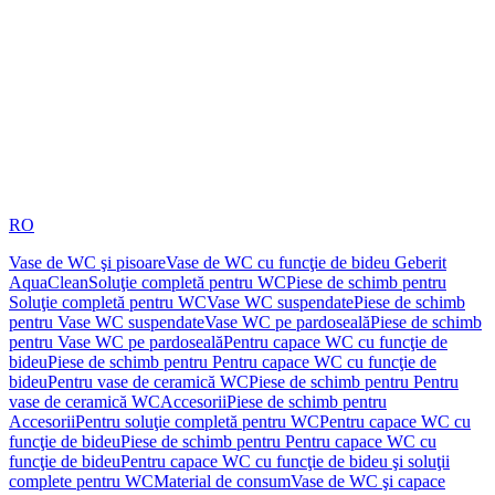
RO
Vase de WC şi pisoare
Vase de WC cu funcţie de bideu Geberit
AquaClean
Soluţie completă pentru WC
Piese de schimb pentru
Soluţie completă pentru WC
Vase WC suspendate
Piese de schimb
pentru Vase WC suspendate
Vase WC pe pardoseală
Piese de schimb
pentru Vase WC pe pardoseală
Pentru capace WC cu funcţie de
bideu
Piese de schimb pentru Pentru capace WC cu funcţie de
bideu
Pentru vase de ceramică WC
Piese de schimb pentru Pentru
vase de ceramică WC
Accesorii
Piese de schimb pentru
Accesorii
Pentru soluţie completă pentru WC
Pentru capace WC cu
funcţie de bideu
Piese de schimb pentru Pentru capace WC cu
funcţie de bideu
Pentru capace WC cu funcţie de bideu şi soluţii
complete pentru WC
Material de consum
Vase de WC şi capace