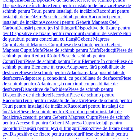
Dispozitive de închidere
Teuri pentru instalaţii de încălzire
Piese de
schimb pentru Teuri pentru instalaţii de încălzire
Racorduri pentru
instalaţii de încălzire
Piese de schimb pentru Racorduri pentru
instalaţii de încălzire
Accesorii pentru Geberit Mapress Oţel-
Carbon
Etanşări pentru ţevi şi fitinguri
Dispozitive de fixare pentru
ţevi
Dispozitive de fixare pentru racorduri
Garnituri de sistem
Seturi
de șuruburi pentru conexiuni cu flanșă
Geberit Mapress
Cupru
Geberit Mapress Cupru
Piese de schimb pentru Geberit
Mapress Cupru
Mufe
Piese de schimb pentru Mufe
Reducţii
Piese de
schimb pentru Reducţii
Coturi
Piese de schimb pentru
Coturi
Teuri
Piese de schimb pentru Teuri
Elemente în cruce
Piese de
schimb pentru Elemente în cruce
Adaptoare, fără posibilitate de
desfacere
Piese de schimb pentru Adaptoare, fără posibilitate de
desfacere
Adaptoare şi conexiuni, cu posibilitate de desfacere
Piese
de schimb pentru Adaptoare şi conexiuni, cu posibilitate de
desfacere
Dispozitive de închidere
Piese de schimb pentru
Dispozitive de închidere
Racorduri
Piese de schimb pentru
Racorduri
Teuri pentru instalaţii de încălzire
Piese de schimb pentru
Teuri pentru instalaţii de încălzire
Racorduri pentru instalaţii de
încălzire
Piese de schimb pentru Racorduri pentru instalaţii de
încălzire
Accesorii pentru Geberit Mapress Cupru
Piese de schimb
pentru Accesorii pentru Geberit Mapress Cupru
Izolaţii pentru
racorduri
Etanşări pentru ţevi şi fitinguri
Dispozitive de fixare pentru
ţevi
Dispozitive de fixare pentru racorduri
Piese de schimb pentru