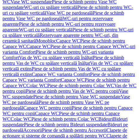
WC
Vase WC suspendate
Piese de schimb pentru Vase WC
suspendate
WC-uri cu spălare verticală
Piese de schimb pentru WC-
uri cu spălare verticală
Vase WC pe pardoseală
Piese de schimb
pentru Vase WC pe pardoseală
WC-uri pentru rezervoare
aparente
Piese de schimb pentru WC-uri pentru rezervoare
aparente
WC-uri cu spălare verticală
Piese de schimb pentru WC-uri
cu spălare verticală
Rezervoare aparente pentru WC-uri, din
ceramică sanitară
Monobloc
Capace WC
Piese de schimb pentru
Capace WC
Capace WC
Piese de schimb pentru Capace WC
WC-uri
varianta Comfort
Piese de schimb pentru WC-uri varianta
Comfort
Vas de WC cu spălare verticală înălţat
Piese de schimb
pentru Vas de WC cu spălare verticală înălţat
Vas de WC cu spălare
verticală extins
Piese de schimb pentru Vas de WC cu spălare
verticală extins
Capace WC varianta Comfort
Piese de schimb pentru
Capace WC varianta Comfort
Capace WC
Piese de schimb pentru
Capace WC
Colac WC
Piese de schimb pentru Colac WC
Vas de WC
pentru copii
Piese de schimb pentru Vas de WC pentru copii
Vase
WC suspendate
Piese de schimb pentru Vase WC suspendate
Vase
WC pe pardoseală
Piese de schimb pentru Vase WC pe
pardoseală
Capace WC pentru copii
Piese de schimb pentru Capace
WC pentru copii
Capace WC
Piese de schimb pentru Capace
WC
Colac WC
Piese de schimb pentru Colac WC
Bideuri
Bideuri
suspendate
Piese de schimb pentru Bideuri suspendate
Bideuri pe
pardoseală
Accesorii
Piese de schimb pentru Accesorii
Clapete de
acţionare şi sisteme de comandă a spălării pentru WC
Clapete de