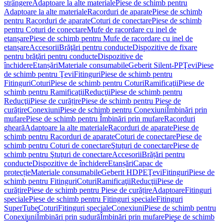
strângere
Adaptoare la alte materiale
Piese de schimb pentru
Adaptoare la alte materiale
Racorduri de aparate
Piese de schimb
pentru Racorduri de aparate
Coturi de conectare
Piese de schimb
pentru Coturi de conectare
Mufe de racordare cu inel de
etanșare
Piese de schimb pentru Mufe de racordare cu inel de
etanșare
Accesorii
Brăţări pentru conducte
Dispozitive de fixare
pentru brăţări pentru conducte
Dispozitive de
închidere
Etanșări
Materiale consumabile
Geberit Silent-PP
Ţevi
Piese
de schimb pentru Ţevi
Fitinguri
Piese de schimb pentru
Fitinguri
Coturi
Piese de schimb pentru Coturi
Ramificaţii
Piese de
schimb pentru Ramificaţii
Reducţii
Piese de schimb pentru
Reducţii
Piese de curățire
Piese de schimb pentru Piese de
curățire
Conexiuni
Piese de schimb pentru Conexiuni
Îmbinări prin
mufare
Piese de schimb pentru Îmbinări prin mufare
Racorduri
gheară
Adaptoare la alte materiale
Racorduri de aparate
Piese de
schimb pentru Racorduri de aparate
Coturi de conectare
Piese de
schimb pentru Coturi de conectare
Ştuţuri de conectare
Piese de
schimb pentru Ştuţuri de conectare
Accesorii
Brățări pentru
conducte
Dispozitive de închidere
Etanșări
Capac de
protecție
Materiale consumabile
Geberit HDPE
Ţevi
Fitinguri
Piese de
schimb pentru Fitinguri
Coturi
Ramificaţii
Reducţii
Piese de
curățire
Piese de schimb pentru Piese de curățire
Adaptoare
Fitinguri
speciale
Piese de schimb pentru Fitinguri speciale
Fitinguri
SuperTube
Coturi
Fitinguri speciale
Conexiuni
Piese de schimb pentru
Conexiuni
Îmbinări prin sudură
Îmbinări prin mufare
Piese de schimb