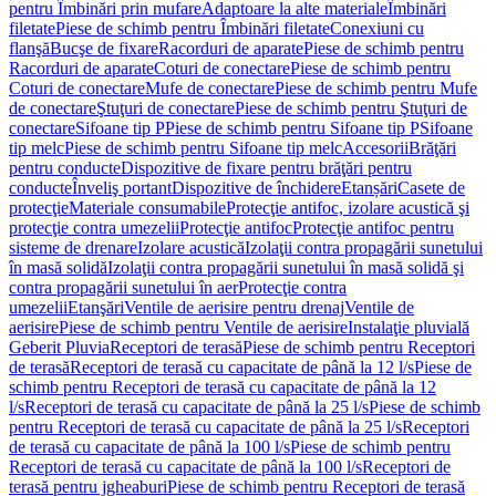
pentru Îmbinări prin mufare
Adaptoare la alte materiale
Îmbinări
filetate
Piese de schimb pentru Îmbinări filetate
Conexiuni cu
flanşă
Bucşe de fixare
Racorduri de aparate
Piese de schimb pentru
Racorduri de aparate
Coturi de conectare
Piese de schimb pentru
Coturi de conectare
Mufe de conectare
Piese de schimb pentru Mufe
de conectare
Ştuţuri de conectare
Piese de schimb pentru Ştuţuri de
conectare
Sifoane tip P
Piese de schimb pentru Sifoane tip P
Sifoane
tip melc
Piese de schimb pentru Sifoane tip melc
Accesorii
Brăţări
pentru conducte
Dispozitive de fixare pentru brăţări pentru
conducte
Înveliş portant
Dispozitive de închidere
Etanșări
Casete de
protecţie
Materiale consumabile
Protecţie antifoc, izolare acustică şi
protecţie contra umezelii
Protecţie antifoc
Protecţie antifoc pentru
sisteme de drenare
Izolare acustică
Izolaţii contra propagării sunetului
în masă solidă
Izolaţii contra propagării sunetului în masă solidă şi
contra propagării sunetului în aer
Protecţie contra
umezelii
Etanşări
Ventile de aerisire pentru drenaj
Ventile de
aerisire
Piese de schimb pentru Ventile de aerisire
Instalaţie pluvială
Geberit Pluvia
Receptori de terasă
Piese de schimb pentru Receptori
de terasă
Receptori de terasă cu capacitate de până la 12 l/s
Piese de
schimb pentru Receptori de terasă cu capacitate de până la 12
l/s
Receptori de terasă cu capacitate de până la 25 l/s
Piese de schimb
pentru Receptori de terasă cu capacitate de până la 25 l/s
Receptori
de terasă cu capacitate de până la 100 l/s
Piese de schimb pentru
Receptori de terasă cu capacitate de până la 100 l/s
Receptori de
terasă pentru jgheaburi
Piese de schimb pentru Receptori de terasă