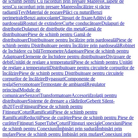
de schimb pentru Cu racorduri prin presare Mapress
Clapete de
sens
Cu racorduri prin presare Mapress
Încălzire și răcire
radiantă
Ţevi
Material de pozare
Plăci cu nuturi
Benzi
perimetrale
Benzi autocolante
Clipsuri de fixare
Aditivi de
pardoseală
Rosturi de extindere
Curbe conducătoare
Dulapuri de
distribuţie
Dulapuri de distribuţie din metal
Gamă de
distribuitoare
Piese de schimb pentru Gamă de
distribuitoare
Distribuitoare pentru încălzire prin pardoseală
Piese de
schimb pentru Distribuitoare pentru încălzire prin pardoseală
Robinet
de închidere cu bilă
Termometre
Adaptoare
Piese de schimb pentru
Adaptoare
Elemente de închidere pentru distribuitoare
Divizoare de
debit
Unităţi de reglare a temperaturii
Piese de schimb pentru Unităţi
de reglare a temperaturii
Distribuitoare pentru circuitele corpurilor de
încălzire
Piese de schimb pentru Distribuitoare pentru circuitele
corpurilor de încălzire
Bypassuri
Componente de
reglaj
Servomotoare
Termostate de ambianţă
Regulator
principal
Module de
comunicare
Senzori
Transformatoare
Accesorii
Izolaţii pentru
distribuitoare
Sisteme de drenare a clădirilor
Geberit Silent-
db20
Ţevi
Fitinguri
Piese de schimb pentru
Fitinguri
Coturi
Ramificaţii
Piese de schimb pentru
Ramificaţii
Reducţii
Piese de curățire
Piese de schimb pentru Piese de
curățire
Fitinguri SuperTube
Coturi
Fitinguri speciale
Conexiuni
Piese
de schimb pentru Conexiuni
Îmbinări prin sudură
Îmbinări prin
mufare
Piese de schimb pentru Îmbinări prin mufare
Conexiuni prin