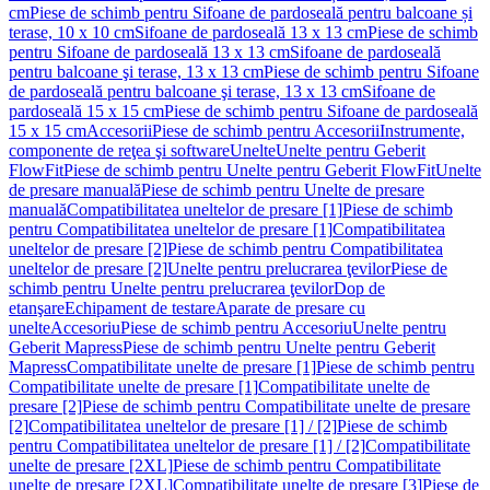
cm
Piese de schimb pentru Sifoane de pardoseală pentru balcoane și
terase, 10 x 10 cm
Sifoane de pardoseală 13 x 13 cm
Piese de schimb
pentru Sifoane de pardoseală 13 x 13 cm
Sifoane de pardoseală
pentru balcoane şi terase, 13 x 13 cm
Piese de schimb pentru Sifoane
de pardoseală pentru balcoane şi terase, 13 x 13 cm
Sifoane de
pardoseală 15 x 15 cm
Piese de schimb pentru Sifoane de pardoseală
15 x 15 cm
Accesorii
Piese de schimb pentru Accesorii
Instrumente,
componente de reţea şi software
Unelte
Unelte pentru Geberit
FlowFit
Piese de schimb pentru Unelte pentru Geberit FlowFit
Unelte
de presare manuală
Piese de schimb pentru Unelte de presare
manuală
Compatibilitatea uneltelor de presare [1]
Piese de schimb
pentru Compatibilitatea uneltelor de presare [1]
Compatibilitatea
uneltelor de presare [2]
Piese de schimb pentru Compatibilitatea
uneltelor de presare [2]
Unelte pentru prelucrarea ţevilor
Piese de
schimb pentru Unelte pentru prelucrarea ţevilor
Dop de
etanşare
Echipament de testare
Aparate de presare cu
unelte
Accesoriu
Piese de schimb pentru Accesoriu
Unelte pentru
Geberit Mapress
Piese de schimb pentru Unelte pentru Geberit
Mapress
Compatibilitate unelte de presare [1]
Piese de schimb pentru
Compatibilitate unelte de presare [1]
Compatibilitate unelte de
presare [2]
Piese de schimb pentru Compatibilitate unelte de presare
[2]
Compatibilitatea uneltelor de presare [1] / [2]
Piese de schimb
pentru Compatibilitatea uneltelor de presare [1] / [2]
Compatibilitate
unelte de presare [2XL]
Piese de schimb pentru Compatibilitate
unelte de presare [2XL]
Compatibilitate unelte de presare [3]
Piese de