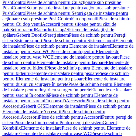
PushControl
Piese de schimb pentru Cu acţionare sub presiune
PushControl
Seturi gata de instalare pentru acţionarea sub presiune
PushControl
Piese de schimb pentru Seturi gata de instalare pentru
acţionarea sub presiune PushControl
Cu dop ventil
Piese de schimb
pentru Cu dop ventil
Accesorii pentru sifoane pentru căzi de
baie
Seturi racord
Racorduri la apă
Sisteme de instalaţii şi de
spălare
Geberit Duofix
Pereţi sistem
Piese de schimb pentru Pereţi
sistem
Sisteme suport
Piese de schimb pentru Sisteme suport
Elemente
de instalare
Piese de schimb pentru Elemente de instalare
Elemente de
instalare pentru vase WC
Piese de schimb pentru Elemente de
instalare pentru vase WC
Elemente de instalare pentru lavoare
Piese
de schimb pentru Elemente de instalare pentru lavoare
Elemente de
instalare pentru bideuri
Piese de schimb pentru Elemente de instalare
pentru bideuri
Elemente de instalare pentru pisoare
Piese de schimb
pentru Elemente de instalare pentru pisoare
Elemente de instalare
pentru duşuri cu scurgere în perete
Piese de schimb pentru Elemente
de instalare pentru duşuri cu scurgere în perete
Elemente de instalare
pentru sarcini în consolă
Piese de schimb pentru Elemente de
instalare pentru sarcini în consolă
Accesoriu
Piese de schimb pentru
Accesoriu
Geberit GIS
Elemente de instalare
Piese de schimb pentru
Elemente de instalare
Accesorii
Piese de schimb pentru
Accesorii
Accesorii
Piese de schimb pentru Accesorii
Pentru pereţi de
sistem
Piese de schimb pentru Pentru pereţi de sistem
Geberit
Kombifix
Elemente de instalare
Piese de schimb pentru Elemente de
instalare
Elemente de instalare pentru vase WC
Piese de schimb