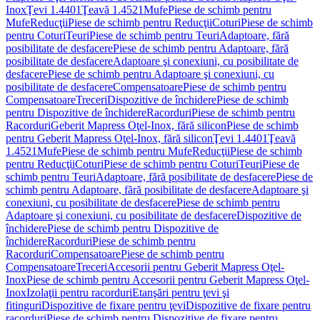
Inox
Ţevi 1.4401
Ţeavă 1.4521
Mufe
Piese de schimb pentru
Mufe
Reducţii
Piese de schimb pentru Reducţii
Coturi
Piese de schimb
pentru Coturi
Teuri
Piese de schimb pentru Teuri
Adaptoare, fără
posibilitate de desfacere
Piese de schimb pentru Adaptoare, fără
posibilitate de desfacere
Adaptoare şi conexiuni, cu posibilitate de
desfacere
Piese de schimb pentru Adaptoare şi conexiuni, cu
posibilitate de desfacere
Compensatoare
Piese de schimb pentru
Compensatoare
Treceri
Dispozitive de închidere
Piese de schimb
pentru Dispozitive de închidere
Racorduri
Piese de schimb pentru
Racorduri
Geberit Mapress Oţel-Inox, fără silicon
Piese de schimb
pentru Geberit Mapress Oţel-Inox, fără silicon
Ţevi 1.4401
Ţeavă
1.4521
Mufe
Piese de schimb pentru Mufe
Reducţii
Piese de schimb
pentru Reducţii
Coturi
Piese de schimb pentru Coturi
Teuri
Piese de
schimb pentru Teuri
Adaptoare, fără posibilitate de desfacere
Piese de
schimb pentru Adaptoare, fără posibilitate de desfacere
Adaptoare şi
conexiuni, cu posibilitate de desfacere
Piese de schimb pentru
Adaptoare şi conexiuni, cu posibilitate de desfacere
Dispozitive de
închidere
Piese de schimb pentru Dispozitive de
închidere
Racorduri
Piese de schimb pentru
Racorduri
Compensatoare
Piese de schimb pentru
Compensatoare
Treceri
Accesorii pentru Geberit Mapress Oţel-
Inox
Piese de schimb pentru Accesorii pentru Geberit Mapress Oţel-
Inox
Izolaţii pentru racorduri
Etanşări pentru ţevi şi
fitinguri
Dispozitive de fixare pentru ţevi
Dispozitive de fixare pentru
racorduri
Piese de schimb pentru Dispozitive de fixare pentru