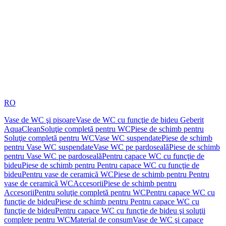
RO
Vase de WC şi pisoare
Vase de WC cu funcţie de bideu Geberit
AquaClean
Soluţie completă pentru WC
Piese de schimb pentru
Soluţie completă pentru WC
Vase WC suspendate
Piese de schimb
pentru Vase WC suspendate
Vase WC pe pardoseală
Piese de schimb
pentru Vase WC pe pardoseală
Pentru capace WC cu funcţie de
bideu
Piese de schimb pentru Pentru capace WC cu funcţie de
bideu
Pentru vase de ceramică WC
Piese de schimb pentru Pentru
vase de ceramică WC
Accesorii
Piese de schimb pentru
Accesorii
Pentru soluţie completă pentru WC
Pentru capace WC cu
funcţie de bideu
Piese de schimb pentru Pentru capace WC cu
funcţie de bideu
Pentru capace WC cu funcţie de bideu şi soluţii
complete pentru WC
Material de consum
Vase de WC şi capace