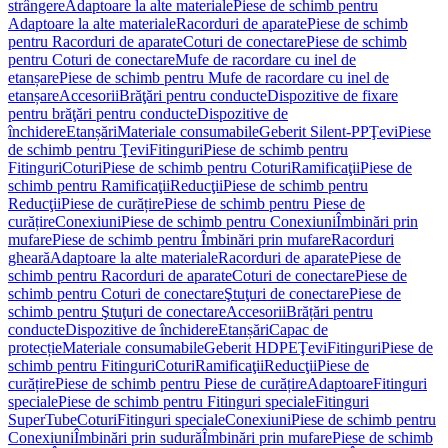
strângere
Adaptoare la alte materiale
Piese de schimb pentru
Adaptoare la alte materiale
Racorduri de aparate
Piese de schimb
pentru Racorduri de aparate
Coturi de conectare
Piese de schimb
pentru Coturi de conectare
Mufe de racordare cu inel de
etanșare
Piese de schimb pentru Mufe de racordare cu inel de
etanșare
Accesorii
Brăţări pentru conducte
Dispozitive de fixare
pentru brăţări pentru conducte
Dispozitive de
închidere
Etanșări
Materiale consumabile
Geberit Silent-PP
Ţevi
Piese
de schimb pentru Ţevi
Fitinguri
Piese de schimb pentru
Fitinguri
Coturi
Piese de schimb pentru Coturi
Ramificaţii
Piese de
schimb pentru Ramificaţii
Reducţii
Piese de schimb pentru
Reducţii
Piese de curățire
Piese de schimb pentru Piese de
curățire
Conexiuni
Piese de schimb pentru Conexiuni
Îmbinări prin
mufare
Piese de schimb pentru Îmbinări prin mufare
Racorduri
gheară
Adaptoare la alte materiale
Racorduri de aparate
Piese de
schimb pentru Racorduri de aparate
Coturi de conectare
Piese de
schimb pentru Coturi de conectare
Ştuţuri de conectare
Piese de
schimb pentru Ştuţuri de conectare
Accesorii
Brățări pentru
conducte
Dispozitive de închidere
Etanșări
Capac de
protecție
Materiale consumabile
Geberit HDPE
Ţevi
Fitinguri
Piese de
schimb pentru Fitinguri
Coturi
Ramificaţii
Reducţii
Piese de
curățire
Piese de schimb pentru Piese de curățire
Adaptoare
Fitinguri
speciale
Piese de schimb pentru Fitinguri speciale
Fitinguri
SuperTube
Coturi
Fitinguri speciale
Conexiuni
Piese de schimb pentru
Conexiuni
Îmbinări prin sudură
Îmbinări prin mufare
Piese de schimb