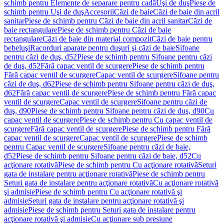
schimb pentru Elemente de separare pentru cadă
Uşi de duş
Piese de
schimb pentru Uşi de duş
Accesorii
Căzi de baie
Căzi de baie din acril
sanitar
Piese de schimb pentru Căzi de baie din acril sanitar
Căzi de
baie rectangulare
Piese de schimb pentru Căzi de baie
rectangulare
Căzi de baie din material compozit
Căzi de baie pentru
bebeluşi
Racorduri aparate pentru duşuri şi căzi de baie
Sifoane
pentru căzi de duş, d52
Piese de schimb pentru Sifoane pentru căzi
de duş, d52
Fără capac ventil de scurgere
Piese de schimb pentru
Fără capac ventil de scurgere
Capac ventil de scurgere
Sifoane pentru
căzi de duş, d62
Piese de schimb pentru Sifoane pentru căzi de duş,
d62
Fără capac ventil de scurgere
Piese de schimb pentru Fără capac
ventil de scurgere
Capac ventil de scurgere
Sifoane pentru căzi de
duş, d90
Piese de schimb pentru Sifoane pentru căzi de duş, d90
Cu
capac ventil de scurgere
Piese de schimb pentru Cu capac ventil de
scurgere
Fără capac ventil de scurgere
Piese de schimb pentru Fără
capac ventil de scurgere
Capac ventil de scurgere
Piese de schimb
pentru Capac ventil de scurgere
Sifoane pentru căzi de baie,
d52
Piese de schimb pentru Sifoane pentru căzi de baie, d52
Cu
acţionare rotativă
Piese de schimb pentru Cu acţionare rotativă
Seturi
gata de instalare pentru acţionare rotativă
Piese de schimb pentru
Seturi gata de instalare pentru acţionare rotativă
Cu acţionare rotativă
şi admisie
Piese de schimb pentru Cu acţionare rotativă şi
admisie
Seturi gata de instalare pentru acţionare rotativă şi
admisie
Piese de schimb pentru Seturi gata de instalare pentru
acţionare rotativă şi admisie
Cu acţionare sub presiune