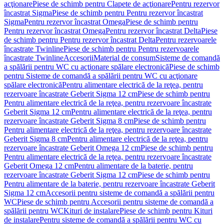
acţionare
Piese de schimb pentru Clapete de acţionare
Pentru rezervor
încastrat Sigma
Piese de schimb pentru Pentru rezervor încastrat
Sigma
Pentru rezervor încastrat Omega
Piese de schimb pentru
Pentru rezervor încastrat Omega
Pentru rezervor încastrat Delta
Piese
de schimb pentru Pentru rezervor încastrat Delta
Pentru rezervoarele
încastrate Twinline
Piese de schimb pentru Pentru rezervoarele
încastrate Twinline
Accesorii
Material de consum
Sisteme de comandă
a spălării pentru WC cu acţionare spălare electronică
Piese de schimb
pentru Sisteme de comandă a spălării pentru WC cu acţionare
spălare electronică
Pentru alimentare electrică de la reţea, pentru
rezervoare încastrate Geberit Sigma 12 cm
Piese de schimb pentru
Pentru alimentare electrică de la reţea, pentru rezervoare încastrate
Geberit Sigma 12 cm
Pentru alimentare electrică de la reţea, pentru
rezervoare încastrate Geberit Sigma 8 cm
Piese de schimb pentru
Pentru alimentare electrică de la reţea, pentru rezervoare încastrate
Geberit Sigma 8 cm
Pentru alimentare electrică de la reţea, pentru
rezervoare încastrate Geberit Omega 12 cm
Piese de schimb pentru
Pentru alimentare electrică de la reţea, pentru rezervoare încastrate
Geberit Omega 12 cm
Pentru alimentare de la baterie, pentru
rezervoare încastrate Geberit Sigma 12 cm
Piese de schimb pentru
Pentru alimentare de la baterie, pentru rezervoare încastrate Geberit
Sigma 12 cm
Accesorii pentru sisteme de comandă a spălării pentru
WC
Piese de schimb pentru Accesorii pentru sisteme de comandă a
spălării pentru WC
Kituri de instalare
Piese de schimb pentru Kituri
de instalare
Pentru sisteme de comandă a spălării pentru WC cu