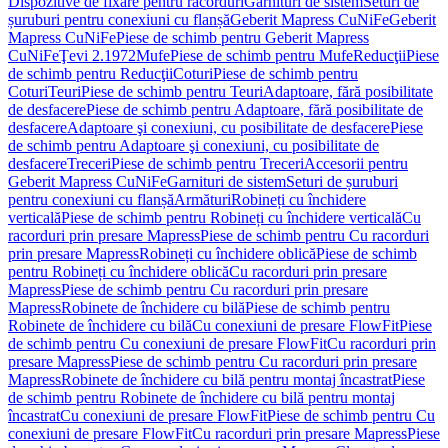
Dispozitive de fixare pentru racorduri
Garnituri de sistem
Seturi de
șuruburi pentru conexiuni cu flanșă
Geberit Mapress CuNiFe
Geberit
Mapress CuNiFe
Piese de schimb pentru Geberit Mapress
CuNiFe
Ţevi 2.1972
Mufe
Piese de schimb pentru Mufe
Reducţii
Piese
de schimb pentru Reducţii
Coturi
Piese de schimb pentru
Coturi
Teuri
Piese de schimb pentru Teuri
Adaptoare, fără posibilitate
de desfacere
Piese de schimb pentru Adaptoare, fără posibilitate de
desfacere
Adaptoare şi conexiuni, cu posibilitate de desfacere
Piese
de schimb pentru Adaptoare şi conexiuni, cu posibilitate de
desfacere
Treceri
Piese de schimb pentru Treceri
Accesorii pentru
Geberit Mapress CuNiFe
Garnituri de sistem
Seturi de șuruburi
pentru conexiuni cu flanșă
Armături
Robineți cu închidere
verticală
Piese de schimb pentru Robineți cu închidere verticală
Cu
racorduri prin presare Mapress
Piese de schimb pentru Cu racorduri
prin presare Mapress
Robineți cu închidere oblică
Piese de schimb
pentru Robineți cu închidere oblică
Cu racorduri prin presare
Mapress
Piese de schimb pentru Cu racorduri prin presare
Mapress
Robinete de închidere cu bilă
Piese de schimb pentru
Robinete de închidere cu bilă
Cu conexiuni de presare FlowFit
Piese
de schimb pentru Cu conexiuni de presare FlowFit
Cu racorduri prin
presare Mapress
Piese de schimb pentru Cu racorduri prin presare
Mapress
Robinete de închidere cu bilă pentru montaj încastrat
Piese
de schimb pentru Robinete de închidere cu bilă pentru montaj
încastrat
Cu conexiuni de presare FlowFit
Piese de schimb pentru Cu
conexiuni de presare FlowFit
Cu racorduri prin presare Mapress
Piese