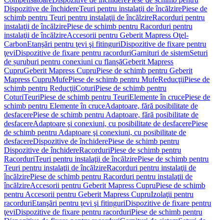
Dispozitive de închidere
Teuri pentru instalaţii de încălzire
Piese de
schimb pentru Teuri pentru instalaţii de încălzire
Racorduri pentru
instalaţii de încălzire
Piese de schimb pentru Racorduri pentru
instalaţii de încălzire
Accesorii pentru Geberit Mapress Oţel-
Carbon
Etanşări pentru ţevi şi fitinguri
Dispozitive de fixare pentru
ţevi
Dispozitive de fixare pentru racorduri
Garnituri de sistem
Seturi
de șuruburi pentru conexiuni cu flanșă
Geberit Mapress
Cupru
Geberit Mapress Cupru
Piese de schimb pentru Geberit
Mapress Cupru
Mufe
Piese de schimb pentru Mufe
Reducţii
Piese de
schimb pentru Reducţii
Coturi
Piese de schimb pentru
Coturi
Teuri
Piese de schimb pentru Teuri
Elemente în cruce
Piese de
schimb pentru Elemente în cruce
Adaptoare, fără posibilitate de
desfacere
Piese de schimb pentru Adaptoare, fără posibilitate de
desfacere
Adaptoare şi conexiuni, cu posibilitate de desfacere
Piese
de schimb pentru Adaptoare şi conexiuni, cu posibilitate de
desfacere
Dispozitive de închidere
Piese de schimb pentru
Dispozitive de închidere
Racorduri
Piese de schimb pentru
Racorduri
Teuri pentru instalaţii de încălzire
Piese de schimb pentru
Teuri pentru instalaţii de încălzire
Racorduri pentru instalaţii de
încălzire
Piese de schimb pentru Racorduri pentru instalaţii de
încălzire
Accesorii pentru Geberit Mapress Cupru
Piese de schimb
pentru Accesorii pentru Geberit Mapress Cupru
Izolaţii pentru
racorduri
Etanşări pentru ţevi şi fitinguri
Dispozitive de fixare pentru
ţevi
Dispozitive de fixare pentru racorduri
Piese de schimb pentru