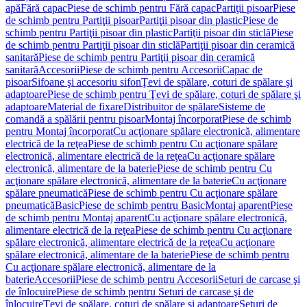
apă
Fără capac
Piese de schimb pentru Fără capac
Partiţii pisoar
Piese
de schimb pentru Partiţii pisoar
Partiţii pisoar din plastic
Piese de
schimb pentru Partiţii pisoar din plastic
Partiţii pisoar din sticlă
Piese
de schimb pentru Partiţii pisoar din sticlă
Partiţii pisoar din ceramică
sanitară
Piese de schimb pentru Partiţii pisoar din ceramică
sanitară
Accesorii
Piese de schimb pentru Accesorii
Capac de
pisoar
Sifoane şi accesoriu sifon
Ţevi de spălare, coturi de spălare şi
adaptoare
Piese de schimb pentru Ţevi de spălare, coturi de spălare şi
adaptoare
Material de fixare
Distribuitor de spălare
Sisteme de
comandă a spălării pentru pisoar
Montaj încorporat
Piese de schimb
pentru Montaj încorporat
Cu acţionare spălare electronică, alimentare
electrică de la reţea
Piese de schimb pentru Cu acţionare spălare
electronică, alimentare electrică de la reţea
Cu acţionare spălare
electronică, alimentare de la baterie
Piese de schimb pentru Cu
acţionare spălare electronică, alimentare de la baterie
Cu acţionare
spălare pneumatică
Piese de schimb pentru Cu acţionare spălare
pneumatică
Basic
Piese de schimb pentru Basic
Montaj aparent
Piese
de schimb pentru Montaj aparent
Cu acţionare spălare electronică,
alimentare electrică de la reţea
Piese de schimb pentru Cu acţionare
spălare electronică, alimentare electrică de la reţea
Cu acţionare
spălare electronică, alimentare de la baterie
Piese de schimb pentru
Cu acţionare spălare electronică, alimentare de la
baterie
Accesorii
Piese de schimb pentru Accesorii
Seturi de carcase şi
de înlocuire
Piese de schimb pentru Seturi de carcase şi de
înlocuire
Ţevi de spălare, coturi de spălare şi adaptoare
Seturi de