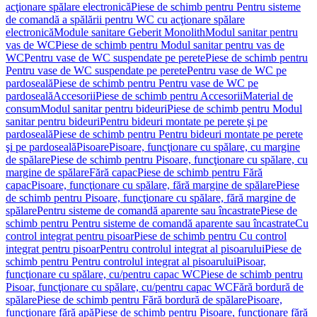
acţionare spălare electronică
Piese de schimb pentru Pentru sisteme
de comandă a spălării pentru WC cu acţionare spălare
electronică
Module sanitare Geberit Monolith
Modul sanitar pentru
vas de WC
Piese de schimb pentru Modul sanitar pentru vas de
WC
Pentru vase de WC suspendate pe perete
Piese de schimb pentru
Pentru vase de WC suspendate pe perete
Pentru vase de WC pe
pardoseală
Piese de schimb pentru Pentru vase de WC pe
pardoseală
Accesorii
Piese de schimb pentru Accesorii
Material de
consum
Modul sanitar pentru bideuri
Piese de schimb pentru Modul
sanitar pentru bideuri
Pentru bideuri montate pe perete şi pe
pardoseală
Piese de schimb pentru Pentru bideuri montate pe perete
şi pe pardoseală
Pisoare
Pisoare, funcţionare cu spălare, cu margine
de spălare
Piese de schimb pentru Pisoare, funcţionare cu spălare, cu
margine de spălare
Fără capac
Piese de schimb pentru Fără
capac
Pisoare, funcţionare cu spălare, fără margine de spălare
Piese
de schimb pentru Pisoare, funcţionare cu spălare, fără margine de
spălare
Pentru sisteme de comandă aparente sau încastrate
Piese de
schimb pentru Pentru sisteme de comandă aparente sau încastrate
Cu
control integrat pentru pisoar
Piese de schimb pentru Cu control
integrat pentru pisoar
Pentru controlul integrat al pisoarului
Piese de
schimb pentru Pentru controlul integrat al pisoarului
Pisoar,
funcţionare cu spălare, cu/pentru capac WC
Piese de schimb pentru
Pisoar, funcţionare cu spălare, cu/pentru capac WC
Fără bordură de
spălare
Piese de schimb pentru Fără bordură de spălare
Pisoare,
funcţionare fără apă
Piese de schimb pentru Pisoare, funcţionare fără