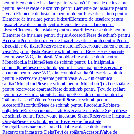
pentru Elemente de instalare pentru vase WC
Elemente de instalare
pentru lavoare
Piese de schimb pentru Elemente de instalare pentru
lavoare
Elemente de instalare pentru bideuri
Piese de schimb pentru
Elemente de instalare pentru bideuri
Elemente de instalare pentru
pisoare
Piese de schimb pentru Elemente de instalare pentru
pisoare
Elemente de instalare pentru duşuri
Piese de schimb pentru
Elemente de instalare pentru duşuri
Accesorii
Piese de schimb pentru
Accesorii
Pentru dispozitive de fixare
Piese de schimb pentru Pentru
dispozitive de fixare
Rezervoare aparente
Rezervoare aparente pentru
vase WC, din plastic
Piese de schimb pentru Rezervoare aparente
pentru vase WC, din plastic
Monobloc
Piese de schimb pentru
Monobloc
La înălțime
Piese de schimb pentru La înălțime
La
semiînălțime
Piese de schimb pentru La semiînălțime
Rezervoare
aparente pentru vase WC, din ceramică sanitară
Piese de schimb
pentru Rezervoare aparente pentru vase WC, din ceramică
sanitară
Monobloc
Piese de schimb pentru Monobloc
Ţevi de spălare
pentru rezervoare aparente
Piese de schimb pentru Ţevi de spălare
pentru rezervoare aparente
La înălțime
Piese de schimb pentru La
înălțime
La semiînălțime
Accesorii
Piese de schimb pentru
Accesorii
Racorduri
Piese de schimb pentru Racorduri
Robinete
colţar
Mufe
Rezervoare încastrate
Rezervoare încastrate Sigma
Piese
de schimb pentru Rezervoare încastrate Sigma
Rezervoare încastrate
Omega
Piese de schimb pentru Rezervoare încastrate
Omega
Rezervoare încastrate Delta
Piese de schimb pentru
Rezervoare încastrate Delta
Ţevi de spălare
Accesorii
Valve de