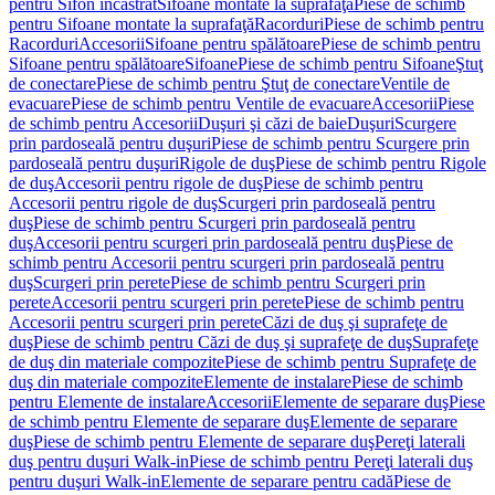
pentru Sifon încastrat
Sifoane montate la suprafaţă
Piese de schimb
pentru Sifoane montate la suprafaţă
Racorduri
Piese de schimb pentru
Racorduri
Accesorii
Sifoane pentru spălătoare
Piese de schimb pentru
Sifoane pentru spălătoare
Sifoane
Piese de schimb pentru Sifoane
Ştuţ
de conectare
Piese de schimb pentru Ştuţ de conectare
Ventile de
evacuare
Piese de schimb pentru Ventile de evacuare
Accesorii
Piese
de schimb pentru Accesorii
Duşuri şi căzi de baie
Duşuri
Scurgere
prin pardoseală pentru duşuri
Piese de schimb pentru Scurgere prin
pardoseală pentru duşuri
Rigole de duş
Piese de schimb pentru Rigole
de duş
Accesorii pentru rigole de duş
Piese de schimb pentru
Accesorii pentru rigole de duş
Scurgeri prin pardoseală pentru
duş
Piese de schimb pentru Scurgeri prin pardoseală pentru
duş
Accesorii pentru scurgeri prin pardoseală pentru duş
Piese de
schimb pentru Accesorii pentru scurgeri prin pardoseală pentru
duş
Scurgeri prin perete
Piese de schimb pentru Scurgeri prin
perete
Accesorii pentru scurgeri prin perete
Piese de schimb pentru
Accesorii pentru scurgeri prin perete
Căzi de duş şi suprafeţe de
duş
Piese de schimb pentru Căzi de duş şi suprafeţe de duş
Suprafeţe
de duş din materiale compozite
Piese de schimb pentru Suprafeţe de
duş din materiale compozite
Elemente de instalare
Piese de schimb
pentru Elemente de instalare
Accesorii
Elemente de separare duş
Piese
de schimb pentru Elemente de separare duş
Elemente de separare
duş
Piese de schimb pentru Elemente de separare duş
Pereţi laterali
duş pentru duşuri Walk-in
Piese de schimb pentru Pereţi laterali duş
pentru duşuri Walk-in
Elemente de separare pentru cadă
Piese de