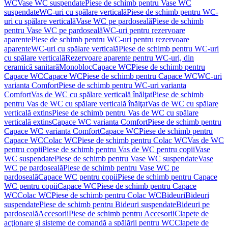
WC
Vase WC suspendate
Piese de schimb pentru Vase WC
suspendate
WC-uri cu spălare verticală
Piese de schimb pentru WC-
uri cu spălare verticală
Vase WC pe pardoseală
Piese de schimb
pentru Vase WC pe pardoseală
WC-uri pentru rezervoare
aparente
Piese de schimb pentru WC-uri pentru rezervoare
aparente
WC-uri cu spălare verticală
Piese de schimb pentru WC-uri
cu spălare verticală
Rezervoare aparente pentru WC-uri, din
ceramică sanitară
Monobloc
Capace WC
Piese de schimb pentru
Capace WC
Capace WC
Piese de schimb pentru Capace WC
WC-uri
varianta Comfort
Piese de schimb pentru WC-uri varianta
Comfort
Vas de WC cu spălare verticală înălţat
Piese de schimb
pentru Vas de WC cu spălare verticală înălţat
Vas de WC cu spălare
verticală extins
Piese de schimb pentru Vas de WC cu spălare
verticală extins
Capace WC varianta Comfort
Piese de schimb pentru
Capace WC varianta Comfort
Capace WC
Piese de schimb pentru
Capace WC
Colac WC
Piese de schimb pentru Colac WC
Vas de WC
pentru copii
Piese de schimb pentru Vas de WC pentru copii
Vase
WC suspendate
Piese de schimb pentru Vase WC suspendate
Vase
WC pe pardoseală
Piese de schimb pentru Vase WC pe
pardoseală
Capace WC pentru copii
Piese de schimb pentru Capace
WC pentru copii
Capace WC
Piese de schimb pentru Capace
WC
Colac WC
Piese de schimb pentru Colac WC
Bideuri
Bideuri
suspendate
Piese de schimb pentru Bideuri suspendate
Bideuri pe
pardoseală
Accesorii
Piese de schimb pentru Accesorii
Clapete de
acţionare şi sisteme de comandă a spălării pentru WC
Clapete de