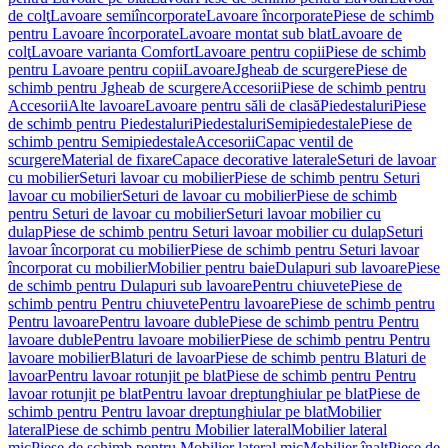
de colţ
Lavoare semiîncorporate
Lavoare încorporate
Piese de schimb
pentru Lavoare încorporate
Lavoare montat sub blat
Lavoare de
colţ
Lavoare varianta Comfort
Lavoare pentru copii
Piese de schimb
pentru Lavoare pentru copii
Lavoare
Jgheab de scurgere
Piese de
schimb pentru Jgheab de scurgere
Accesorii
Piese de schimb pentru
Accesorii
Alte lavoare
Lavoare pentru săli de clasă
Piedestaluri
Piese
de schimb pentru Piedestaluri
Piedestaluri
Semipiedestale
Piese de
schimb pentru Semipiedestale
Accesorii
Capac ventil de
scurgere
Material de fixare
Capace decorative laterale
Seturi de lavoar
cu mobilier
Seturi lavoar cu mobilier
Piese de schimb pentru Seturi
lavoar cu mobilier
Seturi de lavoar cu mobilier
Piese de schimb
pentru Seturi de lavoar cu mobilier
Seturi lavoar mobilier cu
dulap
Piese de schimb pentru Seturi lavoar mobilier cu dulap
Seturi
lavoar încorporat cu mobilier
Piese de schimb pentru Seturi lavoar
încorporat cu mobilier
Mobilier pentru baie
Dulapuri sub lavoare
Piese
de schimb pentru Dulapuri sub lavoare
Pentru chiuvete
Piese de
schimb pentru Pentru chiuvete
Pentru lavoare
Piese de schimb pentru
Pentru lavoare
Pentru lavoare duble
Piese de schimb pentru Pentru
lavoare duble
Pentru lavoare mobilier
Piese de schimb pentru Pentru
lavoare mobilier
Blaturi de lavoar
Piese de schimb pentru Blaturi de
lavoar
Pentru lavoar rotunjit pe blat
Piese de schimb pentru Pentru
lavoar rotunjit pe blat
Pentru lavoar dreptunghiular pe blat
Piese de
schimb pentru Pentru lavoar dreptunghiular pe blat
Mobilier
lateral
Piese de schimb pentru Mobilier lateral
Mobilier lateral
mic
Piese de schimb pentru Mobilier lateral mic
Mobilier înalt
Piese de