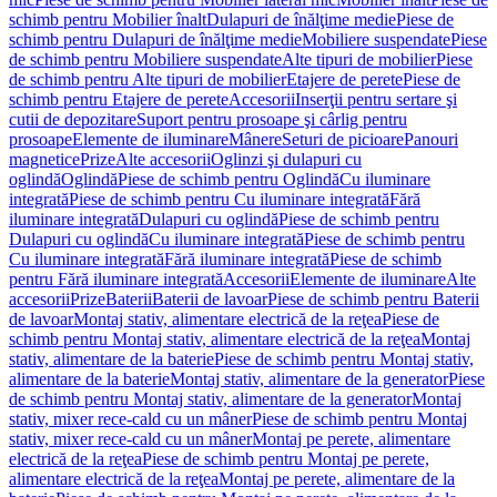
schimb pentru Mobilier înalt
Dulapuri de înălţime medie
Piese de
schimb pentru Dulapuri de înălţime medie
Mobiliere suspendate
Piese
de schimb pentru Mobiliere suspendate
Alte tipuri de mobilier
Piese
de schimb pentru Alte tipuri de mobilier
Etajere de perete
Piese de
schimb pentru Etajere de perete
Accesorii
Inserţii pentru sertare şi
cutii de depozitare
Suport pentru prosoape şi cârlig pentru
prosoape
Elemente de iluminare
Mânere
Seturi de picioare
Panouri
magnetice
Prize
Alte accesorii
Oglinzi şi dulapuri cu
oglindă
Oglindă
Piese de schimb pentru Oglindă
Cu iluminare
integrată
Piese de schimb pentru Cu iluminare integrată
Fără
iluminare integrată
Dulapuri cu oglindă
Piese de schimb pentru
Dulapuri cu oglindă
Cu iluminare integrată
Piese de schimb pentru
Cu iluminare integrată
Fără iluminare integrată
Piese de schimb
pentru Fără iluminare integrată
Accesorii
Elemente de iluminare
Alte
accesorii
Prize
Baterii
Baterii de lavoar
Piese de schimb pentru Baterii
de lavoar
Montaj stativ, alimentare electrică de la reţea
Piese de
schimb pentru Montaj stativ, alimentare electrică de la reţea
Montaj
stativ, alimentare de la baterie
Piese de schimb pentru Montaj stativ,
alimentare de la baterie
Montaj stativ, alimentare de la generator
Piese
de schimb pentru Montaj stativ, alimentare de la generator
Montaj
stativ, mixer rece-cald cu un mâner
Piese de schimb pentru Montaj
stativ, mixer rece-cald cu un mâner
Montaj pe perete, alimentare
electrică de la reţea
Piese de schimb pentru Montaj pe perete,
alimentare electrică de la reţea
Montaj pe perete, alimentare de la