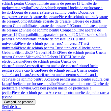
schimb pentru Compatibilitate unelte de presare [3]
Unelte de
prelucrare a ţevilor
Piese de schimb pentru Unelte de prelucrare a
ţevilor
Dopuri de etanşare
Piese de schimb pentru Dopuri de
etanşare
Accesorii
Aparate de presare
Piese de schimb pentru Aparate
de presare
Compatibilitate aparate de presare [1]
Piese de schimb
pentru Compatibilitate aparate de presare [1]
Compatibilitate aparate
de presare [2]
Piese de schimb pentru Compatibilitate aparate de
presare [2]
Compatibilitate aparate de presare [2XL]
Piese de schimb
pentru Compatibilitate aparate de presare [2XL]
Trusă
universală
Piese de schimb pentru Trusă universală
Trusă
universală
Piese de schimb pentru Trusă universală
Unelte pentru
Geberit Silent-db20 / Geberit HDPE
Piese de schimb pentru Unelte
pentru Geberit Silent-db20 / Geberit HDPE
Unelte de
electrofuziune
Piese de schimb pentru Unelte de
electrofuziune
Accesorii pentru unelte de electrofuziune
Unelte
pentru sudură cap la cap
Piese de schimb pentru Unelte pentru
sudură cap la cap
Accesorii pentru unelte pentru sudură cap la
cap
Piese de schimb pentru Accesorii pentru unelte pentru sudură cap
la cap
Unelte de prelucrare a ţevilor
Piese de schimb pentru Unelte de
prelucrare a ţevilor
Accesorii pentru unelte de prelucrare a
ţevilor
Piese de schimb pentru Accesorii pentru unelte de prelucrare a
ţevilor
Categorii de produse
Serii de baie