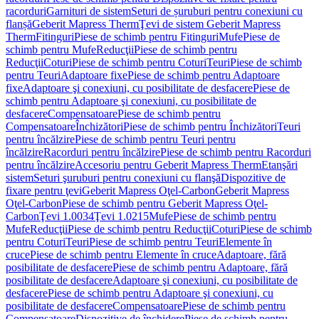
racorduri
Garnituri de sistem
Seturi de șuruburi pentru conexiuni cu
flanșă
Geberit Mapress Therm
Ţevi de sistem Geberit Mapress
Therm
Fitinguri
Piese de schimb pentru Fitinguri
Mufe
Piese de
schimb pentru Mufe
Reducţii
Piese de schimb pentru
Reducţii
Coturi
Piese de schimb pentru Coturi
Teuri
Piese de schimb
pentru Teuri
Adaptoare fixe
Piese de schimb pentru Adaptoare
fixe
Adaptoare şi conexiuni, cu posibilitate de desfacere
Piese de
schimb pentru Adaptoare şi conexiuni, cu posibilitate de
desfacere
Compensatoare
Piese de schimb pentru
Compensatoare
Închizători
Piese de schimb pentru Închizători
Teuri
pentru încălzire
Piese de schimb pentru Teuri pentru
încălzire
Racorduri pentru încălzire
Piese de schimb pentru Racorduri
pentru încălzire
Accesoriu pentru Geberit Mapress Therm
Etanşări
sistem
Seturi şuruburi pentru conexiuni cu flanşă
Dispozitive de
fixare pentru ţevi
Geberit Mapress Oţel-Carbon
Geberit Mapress
Oţel-Carbon
Piese de schimb pentru Geberit Mapress Oţel-
Carbon
Ţevi 1.0034
Ţevi 1.0215
Mufe
Piese de schimb pentru
Mufe
Reducţii
Piese de schimb pentru Reducţii
Coturi
Piese de schimb
pentru Coturi
Teuri
Piese de schimb pentru Teuri
Elemente în
cruce
Piese de schimb pentru Elemente în cruce
Adaptoare, fără
posibilitate de desfacere
Piese de schimb pentru Adaptoare, fără
posibilitate de desfacere
Adaptoare şi conexiuni, cu posibilitate de
desfacere
Piese de schimb pentru Adaptoare şi conexiuni, cu
posibilitate de desfacere
Compensatoare
Piese de schimb pentru
Compensatoare
Dispozitive de închidere
Piese de schimb pentru