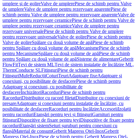
umplere şi de golire
Valve de umplere
Piese de schimb pentru Valve
de umplere
Valve de umplere pentru rezervoare aparente
Piese de
schimb pentru Valve de umplere pentru rezervoare aparente
Valve de
umplere pentru rezervoare ceramice
Piese de schimb pentru Valve de
umplere pentru rezervoare ceramice
Valve de umplere pentru
rezervoare universale
Piese de schimb pentru Valve de umplere
pentru rezervoare universale
Valve de golire
Piese de schimb pentru
Valve de golire
Spălare cu două volume de apă
Piese de schimb
pentru Spălare cu două volume de apă
Mecanisme
Piese de schimb
pentru Mecanisme
Spălare cu două volume de apă
Piese de schimb
pentru Spălare cu două volume de apă
Sisteme de alimentare
Geberit
FlowFit
Ţevi de sistem ML
Ţevi de sistem instalaţie de încălzire ML,
Therm
Conducte SL
Fitinguri
Piese de schimb pentru
Fitinguri
Mufe
Reducţii
Coturi
Teuri
Adaptoare fixe
Adaptoare şi
conexiuni, cu posibilitate de desfacere
Piese de schimb pentru
Adaptoare şi conexiuni, cu posibilitate de
desfacere
Închizători
Racorduri
Piese de schimb pentru
Racorduri
Distribuitor cu racord filetat
Distribuitor cu conexiuni de
presare
Adaptoare şi conexiuni pentru instalaţie de încălzire, cu
posibilitate de desfacere
Racorduri pentru încălzire
Accesorii
Izolații
pentru racorduri
Etanșări pentru țevi și fitinguri
Garnituri pentru
fitinguri
Dispozitive de fixare pentru țevi
Dispozitive de fixare pentru
racorduri
Etanșări sistem
Seturi șuruburi pentru conexiuni cu
flanșă
Material de consum
Geberit Mapress Oţel-Inox
Geberit
Mapress Oţel-Inox
Piese de schimb pentru Geberit Mapress Oţel-