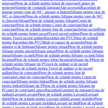
renovare
Piese de schimb pentru Seturi de renovare
Capace de
protecţie
Sisteme de comandă integrate
Alte accesorii
Racorduri de
aparate pentru vase de WC, pisoare şi bideuri
Sifoane pentru vase de
WC şi chiuvete
Piese de schimb pentru Sifoane pentru vase de WC
şi chiuvete
Sifoane
Piese de schimb pentru Sifoane
Coturi de
conectare
Piese de schimb pentru Coturi de conectare
Ştuţ de
conectare
Piese de schimb pentru Ştuţ de conectare
Seturi racord
Piese
de schimb pentru Seturi racord
Ţeavă racord spălare
Piese de schimb
pentru Ţeavă racord spălare
Racorduri din PVC
Piese de schimb
pentru Racorduri din PVC
Mufe şi capace de acoperire
Piese de
adaptor şi de îmbinare
Sifoane pentru pisoar
Piese de schimb pentru
Sifoane pentru pisoar
Sifoane pisoar
Piese de schimb pentru Sifoane
pisoar
Sifoane cu melc
Piese de schimb pentru Sifoane cu melc
Sifon
încastrat
Piese de schimb pentru Sifon încastrat
Sifoane tip P
Piese de
schimb pentru Sifoane tip P
Ţeavă de spălare şi de racord
spălare
Piese de schimb pentru Ţeavă de spălare şi de racord
spălare
Ştuţ de conectare
Piese de schimb pentru Ştuţ de
conectare
Coturi de conectare
Piese de schimb pentru Coturi de
conectare
Sifoane pentru bideuri
Piese de schimb pentru Sifoane
pentru bideuri
Sifoane tip P
Piese de schimb pentru Sifoane tip
P
Coturi de conectare
Capace
Racorduri
Garnituri de etanşare
Zona de
spălare
Lavoare
Lavoare
Piese de schimb pentru Lavoare
Lavoare
duble
Piese de schimb pentru Lavoare duble
Lavoare mobilier
Piese
de schimb pentru Lavoare mobilier
Lavoare pe blat
Piese de schimb
pentru Lavoare pe blat
Lavoar
Piese de schimb pentru Lavoar
Lavoar