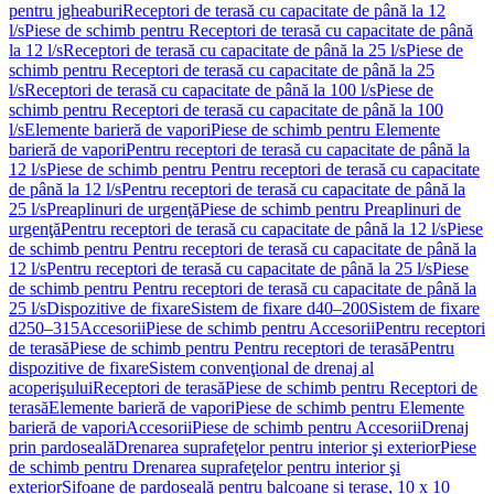
pentru jgheaburi
Receptori de terasă cu capacitate de până la 12
l/s
Piese de schimb pentru Receptori de terasă cu capacitate de până
la 12 l/s
Receptori de terasă cu capacitate de până la 25 l/s
Piese de
schimb pentru Receptori de terasă cu capacitate de până la 25
l/s
Receptori de terasă cu capacitate de până la 100 l/s
Piese de
schimb pentru Receptori de terasă cu capacitate de până la 100
l/s
Elemente barieră de vapori
Piese de schimb pentru Elemente
barieră de vapori
Pentru receptori de terasă cu capacitate de până la
12 l/s
Piese de schimb pentru Pentru receptori de terasă cu capacitate
de până la 12 l/s
Pentru receptori de terasă cu capacitate de până la
25 l/s
Preaplinuri de urgenţă
Piese de schimb pentru Preaplinuri de
urgenţă
Pentru receptori de terasă cu capacitate de până la 12 l/s
Piese
de schimb pentru Pentru receptori de terasă cu capacitate de până la
12 l/s
Pentru receptori de terasă cu capacitate de până la 25 l/s
Piese
de schimb pentru Pentru receptori de terasă cu capacitate de până la
25 l/s
Dispozitive de fixare
Sistem de fixare d40–200
Sistem de fixare
d250–315
Accesorii
Piese de schimb pentru Accesorii
Pentru receptori
de terasă
Piese de schimb pentru Pentru receptori de terasă
Pentru
dispozitive de fixare
Sistem convenţional de drenaj al
acoperişului
Receptori de terasă
Piese de schimb pentru Receptori de
terasă
Elemente barieră de vapori
Piese de schimb pentru Elemente
barieră de vapori
Accesorii
Piese de schimb pentru Accesorii
Drenaj
prin pardoseală
Drenarea suprafeţelor pentru interior şi exterior
Piese
de schimb pentru Drenarea suprafeţelor pentru interior şi
exterior
Sifoane de pardoseală pentru balcoane și terase, 10 x 10