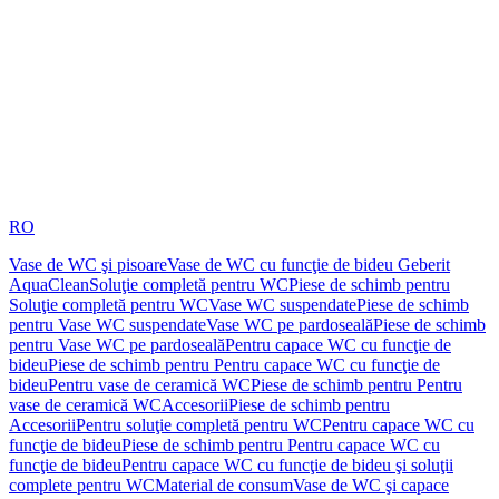
RO
Vase de WC şi pisoare
Vase de WC cu funcţie de bideu Geberit
AquaClean
Soluţie completă pentru WC
Piese de schimb pentru
Soluţie completă pentru WC
Vase WC suspendate
Piese de schimb
pentru Vase WC suspendate
Vase WC pe pardoseală
Piese de schimb
pentru Vase WC pe pardoseală
Pentru capace WC cu funcţie de
bideu
Piese de schimb pentru Pentru capace WC cu funcţie de
bideu
Pentru vase de ceramică WC
Piese de schimb pentru Pentru
vase de ceramică WC
Accesorii
Piese de schimb pentru
Accesorii
Pentru soluţie completă pentru WC
Pentru capace WC cu
funcţie de bideu
Piese de schimb pentru Pentru capace WC cu
funcţie de bideu
Pentru capace WC cu funcţie de bideu şi soluţii
complete pentru WC
Material de consum
Vase de WC şi capace