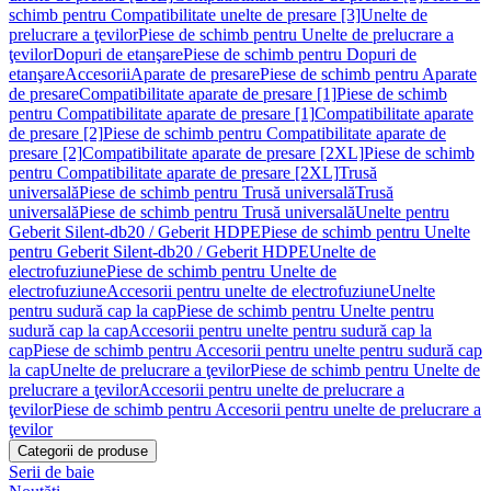
schimb pentru Compatibilitate unelte de presare [3]
Unelte de
prelucrare a ţevilor
Piese de schimb pentru Unelte de prelucrare a
ţevilor
Dopuri de etanşare
Piese de schimb pentru Dopuri de
etanşare
Accesorii
Aparate de presare
Piese de schimb pentru Aparate
de presare
Compatibilitate aparate de presare [1]
Piese de schimb
pentru Compatibilitate aparate de presare [1]
Compatibilitate aparate
de presare [2]
Piese de schimb pentru Compatibilitate aparate de
presare [2]
Compatibilitate aparate de presare [2XL]
Piese de schimb
pentru Compatibilitate aparate de presare [2XL]
Trusă
universală
Piese de schimb pentru Trusă universală
Trusă
universală
Piese de schimb pentru Trusă universală
Unelte pentru
Geberit Silent-db20 / Geberit HDPE
Piese de schimb pentru Unelte
pentru Geberit Silent-db20 / Geberit HDPE
Unelte de
electrofuziune
Piese de schimb pentru Unelte de
electrofuziune
Accesorii pentru unelte de electrofuziune
Unelte
pentru sudură cap la cap
Piese de schimb pentru Unelte pentru
sudură cap la cap
Accesorii pentru unelte pentru sudură cap la
cap
Piese de schimb pentru Accesorii pentru unelte pentru sudură cap
la cap
Unelte de prelucrare a ţevilor
Piese de schimb pentru Unelte de
prelucrare a ţevilor
Accesorii pentru unelte de prelucrare a
ţevilor
Piese de schimb pentru Accesorii pentru unelte de prelucrare a
ţevilor
Categorii de produse
Serii de baie