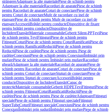
strângere
Adaptoare la alte materiale
Piese de schimb pentru
Adaptoare la alte materiale
Racorduri de aparate
Piese de schimb
pentru Racorduri de aparate
Coturi de conectare
Piese de schimb
pentru Coturi de conectare
Mufe de racordare cu inel de
etanșare
Piese de schimb pentru Mufe de racordare cu inel de
etanșare
Accesorii
Brăţări pentru conducte
Dispozitive de fixare
pentru brăţări pentru conducte
Dispozitive de
închidere
Etanșări
Materiale consumabile
Geberit Silent-PP
Ţevi
Piese
de schimb pentru Ţevi
Fitinguri
Piese de schimb pentru
Fitinguri
Coturi
Piese de schimb pentru Coturi
Ramificaţii
Piese de
schimb pentru Ramificaţii
Reducţii
Piese de schimb pentru
Reducţii
Piese de curățire
Piese de schimb pentru Piese de
curățire
Conexiuni
Piese de schimb pentru Conexiuni
Îmbinări prin
mufare
Piese de schimb pentru Îmbinări prin mufare
Racorduri
gheară
Adaptoare la alte materiale
Racorduri de aparate
Piese de
schimb pentru Racorduri de aparate
Coturi de conectare
Piese de
schimb pentru Coturi de conectare
Ştuţuri de conectare
Piese de
schimb pentru Ştuţuri de conectare
Accesorii
Brățări pentru
conducte
Dispozitive de închidere
Etanșări
Capac de
protecție
Materiale consumabile
Geberit HDPE
Ţevi
Fitinguri
Piese de
schimb pentru Fitinguri
Coturi
Ramificaţii
Reducţii
Piese de
curățire
Piese de schimb pentru Piese de curățire
Adaptoare
Fitinguri
speciale
Piese de schimb pentru Fitinguri speciale
Fitinguri
SuperTube
Coturi
Fitinguri speciale
Conexiuni
Piese de schimb pentru
Conexiuni
Îmbinări prin sudură
Îmbinări prin mufare
Piese de schimb