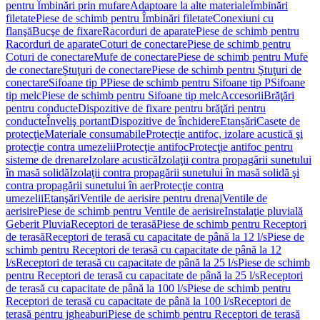
pentru Îmbinări prin mufare
Adaptoare la alte materiale
Îmbinări
filetate
Piese de schimb pentru Îmbinări filetate
Conexiuni cu
flanşă
Bucşe de fixare
Racorduri de aparate
Piese de schimb pentru
Racorduri de aparate
Coturi de conectare
Piese de schimb pentru
Coturi de conectare
Mufe de conectare
Piese de schimb pentru Mufe
de conectare
Ştuţuri de conectare
Piese de schimb pentru Ştuţuri de
conectare
Sifoane tip P
Piese de schimb pentru Sifoane tip P
Sifoane
tip melc
Piese de schimb pentru Sifoane tip melc
Accesorii
Brăţări
pentru conducte
Dispozitive de fixare pentru brăţări pentru
conducte
Înveliş portant
Dispozitive de închidere
Etanșări
Casete de
protecţie
Materiale consumabile
Protecţie antifoc, izolare acustică şi
protecţie contra umezelii
Protecţie antifoc
Protecţie antifoc pentru
sisteme de drenare
Izolare acustică
Izolaţii contra propagării sunetului
în masă solidă
Izolaţii contra propagării sunetului în masă solidă şi
contra propagării sunetului în aer
Protecţie contra
umezelii
Etanşări
Ventile de aerisire pentru drenaj
Ventile de
aerisire
Piese de schimb pentru Ventile de aerisire
Instalaţie pluvială
Geberit Pluvia
Receptori de terasă
Piese de schimb pentru Receptori
de terasă
Receptori de terasă cu capacitate de până la 12 l/s
Piese de
schimb pentru Receptori de terasă cu capacitate de până la 12
l/s
Receptori de terasă cu capacitate de până la 25 l/s
Piese de schimb
pentru Receptori de terasă cu capacitate de până la 25 l/s
Receptori
de terasă cu capacitate de până la 100 l/s
Piese de schimb pentru
Receptori de terasă cu capacitate de până la 100 l/s
Receptori de
terasă pentru jgheaburi
Piese de schimb pentru Receptori de terasă