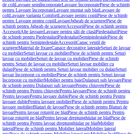
de colţ
Lavoare semiîncorporate
Lavoare încorporate
Piese de schimb
pentru Lavoare încorporate
Lavoare montat sub blat
Lavoare de
colţ
Lavoare varianta Comfort
Lavoare pentru copii
Piese de schimb
pentru Lavoare pentru copii
Lavoare
Jgheab de scurgere
Piese de
schimb pentru Jgheab de scurgere
Accesorii
Piese de schimb pentru
Accesorii
Alte lavoare
Lavoare pentru săli de clasă
Piedestaluri
Piese
de schimb pentru Piedestaluri
Piedestaluri
Semipiedestale
Piese de
schimb pentru Semipiedestale
Accesorii
Capac ventil de
scurgere
Material de fixare
Capace decorative laterale
Seturi de lavoar
cu mobilier
Seturi lavoar cu mobilier
Piese de schimb pentru Seturi
lavoar cu mobilier
Seturi de lavoar cu mobilier
Piese de schimb
pentru Seturi de lavoar cu mobilier
Seturi lavoar mobilier cu
dulap
Piese de schimb pentru Seturi lavoar mobilier cu dulap
Seturi
lavoar încorporat cu mobilier
Piese de schimb pentru Seturi lavoar
încorporat cu mobilier
Mobilier pentru baie
Dulapuri sub lavoare
Piese
de schimb pentru Dulapuri sub lavoare
Pentru chiuvete
Piese de
schimb pentru Pentru chiuvete
Pentru lavoare
Piese de schimb pentru
Pentru lavoare
Pentru lavoare duble
Piese de schimb pentru Pentru
lavoare duble
Pentru lavoare mobilier
Piese de schimb pentru Pentru
lavoare mobilier
Blaturi de lavoar
Piese de schimb pentru Blaturi de
lavoar
Pentru lavoar rotunjit pe blat
Piese de schimb pentru Pentru
lavoar rotunjit pe blat
Pentru lavoar dreptunghiular pe blat
Piese de
schimb pentru Pentru lavoar dreptunghiular pe blat
Mobilier
lateral
Piese de schimb pentru Mobilier lateral
Mobilier lateral
mic
Piese de schimb pentru Mobilier lateral mic
Mobilier înalt
Piese de