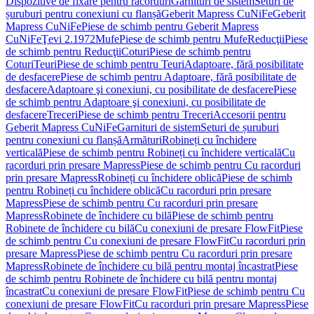
Dispozitive de fixare pentru racorduri
Garnituri de sistem
Seturi de
șuruburi pentru conexiuni cu flanșă
Geberit Mapress CuNiFe
Geberit
Mapress CuNiFe
Piese de schimb pentru Geberit Mapress
CuNiFe
Ţevi 2.1972
Mufe
Piese de schimb pentru Mufe
Reducţii
Piese
de schimb pentru Reducţii
Coturi
Piese de schimb pentru
Coturi
Teuri
Piese de schimb pentru Teuri
Adaptoare, fără posibilitate
de desfacere
Piese de schimb pentru Adaptoare, fără posibilitate de
desfacere
Adaptoare şi conexiuni, cu posibilitate de desfacere
Piese
de schimb pentru Adaptoare şi conexiuni, cu posibilitate de
desfacere
Treceri
Piese de schimb pentru Treceri
Accesorii pentru
Geberit Mapress CuNiFe
Garnituri de sistem
Seturi de șuruburi
pentru conexiuni cu flanșă
Armături
Robineți cu închidere
verticală
Piese de schimb pentru Robineți cu închidere verticală
Cu
racorduri prin presare Mapress
Piese de schimb pentru Cu racorduri
prin presare Mapress
Robineți cu închidere oblică
Piese de schimb
pentru Robineți cu închidere oblică
Cu racorduri prin presare
Mapress
Piese de schimb pentru Cu racorduri prin presare
Mapress
Robinete de închidere cu bilă
Piese de schimb pentru
Robinete de închidere cu bilă
Cu conexiuni de presare FlowFit
Piese
de schimb pentru Cu conexiuni de presare FlowFit
Cu racorduri prin
presare Mapress
Piese de schimb pentru Cu racorduri prin presare
Mapress
Robinete de închidere cu bilă pentru montaj încastrat
Piese
de schimb pentru Robinete de închidere cu bilă pentru montaj
încastrat
Cu conexiuni de presare FlowFit
Piese de schimb pentru Cu
conexiuni de presare FlowFit
Cu racorduri prin presare Mapress
Piese