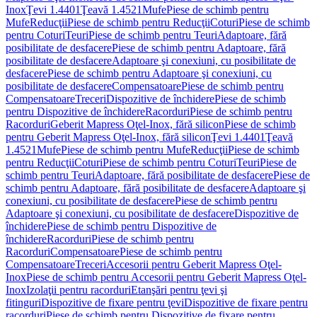
Inox
Ţevi 1.4401
Ţeavă 1.4521
Mufe
Piese de schimb pentru
Mufe
Reducţii
Piese de schimb pentru Reducţii
Coturi
Piese de schimb
pentru Coturi
Teuri
Piese de schimb pentru Teuri
Adaptoare, fără
posibilitate de desfacere
Piese de schimb pentru Adaptoare, fără
posibilitate de desfacere
Adaptoare şi conexiuni, cu posibilitate de
desfacere
Piese de schimb pentru Adaptoare şi conexiuni, cu
posibilitate de desfacere
Compensatoare
Piese de schimb pentru
Compensatoare
Treceri
Dispozitive de închidere
Piese de schimb
pentru Dispozitive de închidere
Racorduri
Piese de schimb pentru
Racorduri
Geberit Mapress Oţel-Inox, fără silicon
Piese de schimb
pentru Geberit Mapress Oţel-Inox, fără silicon
Ţevi 1.4401
Ţeavă
1.4521
Mufe
Piese de schimb pentru Mufe
Reducţii
Piese de schimb
pentru Reducţii
Coturi
Piese de schimb pentru Coturi
Teuri
Piese de
schimb pentru Teuri
Adaptoare, fără posibilitate de desfacere
Piese de
schimb pentru Adaptoare, fără posibilitate de desfacere
Adaptoare şi
conexiuni, cu posibilitate de desfacere
Piese de schimb pentru
Adaptoare şi conexiuni, cu posibilitate de desfacere
Dispozitive de
închidere
Piese de schimb pentru Dispozitive de
închidere
Racorduri
Piese de schimb pentru
Racorduri
Compensatoare
Piese de schimb pentru
Compensatoare
Treceri
Accesorii pentru Geberit Mapress Oţel-
Inox
Piese de schimb pentru Accesorii pentru Geberit Mapress Oţel-
Inox
Izolaţii pentru racorduri
Etanşări pentru ţevi şi
fitinguri
Dispozitive de fixare pentru ţevi
Dispozitive de fixare pentru
racorduri
Piese de schimb pentru Dispozitive de fixare pentru