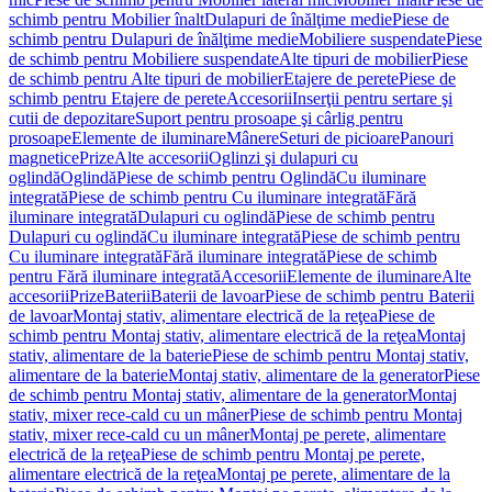
schimb pentru Mobilier înalt
Dulapuri de înălţime medie
Piese de
schimb pentru Dulapuri de înălţime medie
Mobiliere suspendate
Piese
de schimb pentru Mobiliere suspendate
Alte tipuri de mobilier
Piese
de schimb pentru Alte tipuri de mobilier
Etajere de perete
Piese de
schimb pentru Etajere de perete
Accesorii
Inserţii pentru sertare şi
cutii de depozitare
Suport pentru prosoape şi cârlig pentru
prosoape
Elemente de iluminare
Mânere
Seturi de picioare
Panouri
magnetice
Prize
Alte accesorii
Oglinzi şi dulapuri cu
oglindă
Oglindă
Piese de schimb pentru Oglindă
Cu iluminare
integrată
Piese de schimb pentru Cu iluminare integrată
Fără
iluminare integrată
Dulapuri cu oglindă
Piese de schimb pentru
Dulapuri cu oglindă
Cu iluminare integrată
Piese de schimb pentru
Cu iluminare integrată
Fără iluminare integrată
Piese de schimb
pentru Fără iluminare integrată
Accesorii
Elemente de iluminare
Alte
accesorii
Prize
Baterii
Baterii de lavoar
Piese de schimb pentru Baterii
de lavoar
Montaj stativ, alimentare electrică de la reţea
Piese de
schimb pentru Montaj stativ, alimentare electrică de la reţea
Montaj
stativ, alimentare de la baterie
Piese de schimb pentru Montaj stativ,
alimentare de la baterie
Montaj stativ, alimentare de la generator
Piese
de schimb pentru Montaj stativ, alimentare de la generator
Montaj
stativ, mixer rece-cald cu un mâner
Piese de schimb pentru Montaj
stativ, mixer rece-cald cu un mâner
Montaj pe perete, alimentare
electrică de la reţea
Piese de schimb pentru Montaj pe perete,
alimentare electrică de la reţea
Montaj pe perete, alimentare de la