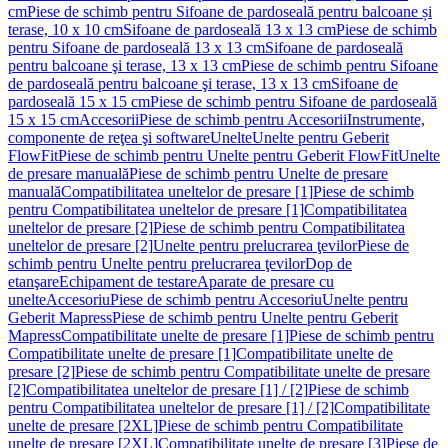
cm
Piese de schimb pentru Sifoane de pardoseală pentru balcoane și
terase, 10 x 10 cm
Sifoane de pardoseală 13 x 13 cm
Piese de schimb
pentru Sifoane de pardoseală 13 x 13 cm
Sifoane de pardoseală
pentru balcoane şi terase, 13 x 13 cm
Piese de schimb pentru Sifoane
de pardoseală pentru balcoane şi terase, 13 x 13 cm
Sifoane de
pardoseală 15 x 15 cm
Piese de schimb pentru Sifoane de pardoseală
15 x 15 cm
Accesorii
Piese de schimb pentru Accesorii
Instrumente,
componente de reţea şi software
Unelte
Unelte pentru Geberit
FlowFit
Piese de schimb pentru Unelte pentru Geberit FlowFit
Unelte
de presare manuală
Piese de schimb pentru Unelte de presare
manuală
Compatibilitatea uneltelor de presare [1]
Piese de schimb
pentru Compatibilitatea uneltelor de presare [1]
Compatibilitatea
uneltelor de presare [2]
Piese de schimb pentru Compatibilitatea
uneltelor de presare [2]
Unelte pentru prelucrarea ţevilor
Piese de
schimb pentru Unelte pentru prelucrarea ţevilor
Dop de
etanşare
Echipament de testare
Aparate de presare cu
unelte
Accesoriu
Piese de schimb pentru Accesoriu
Unelte pentru
Geberit Mapress
Piese de schimb pentru Unelte pentru Geberit
Mapress
Compatibilitate unelte de presare [1]
Piese de schimb pentru
Compatibilitate unelte de presare [1]
Compatibilitate unelte de
presare [2]
Piese de schimb pentru Compatibilitate unelte de presare
[2]
Compatibilitatea uneltelor de presare [1] / [2]
Piese de schimb
pentru Compatibilitatea uneltelor de presare [1] / [2]
Compatibilitate
unelte de presare [2XL]
Piese de schimb pentru Compatibilitate
unelte de presare [2XL]
Compatibilitate unelte de presare [3]
Piese de