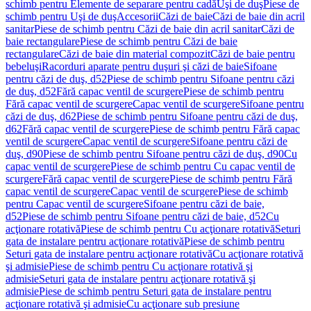
schimb pentru Elemente de separare pentru cadă
Uşi de duş
Piese de
schimb pentru Uşi de duş
Accesorii
Căzi de baie
Căzi de baie din acril
sanitar
Piese de schimb pentru Căzi de baie din acril sanitar
Căzi de
baie rectangulare
Piese de schimb pentru Căzi de baie
rectangulare
Căzi de baie din material compozit
Căzi de baie pentru
bebeluşi
Racorduri aparate pentru duşuri şi căzi de baie
Sifoane
pentru căzi de duş, d52
Piese de schimb pentru Sifoane pentru căzi
de duş, d52
Fără capac ventil de scurgere
Piese de schimb pentru
Fără capac ventil de scurgere
Capac ventil de scurgere
Sifoane pentru
căzi de duş, d62
Piese de schimb pentru Sifoane pentru căzi de duş,
d62
Fără capac ventil de scurgere
Piese de schimb pentru Fără capac
ventil de scurgere
Capac ventil de scurgere
Sifoane pentru căzi de
duş, d90
Piese de schimb pentru Sifoane pentru căzi de duş, d90
Cu
capac ventil de scurgere
Piese de schimb pentru Cu capac ventil de
scurgere
Fără capac ventil de scurgere
Piese de schimb pentru Fără
capac ventil de scurgere
Capac ventil de scurgere
Piese de schimb
pentru Capac ventil de scurgere
Sifoane pentru căzi de baie,
d52
Piese de schimb pentru Sifoane pentru căzi de baie, d52
Cu
acţionare rotativă
Piese de schimb pentru Cu acţionare rotativă
Seturi
gata de instalare pentru acţionare rotativă
Piese de schimb pentru
Seturi gata de instalare pentru acţionare rotativă
Cu acţionare rotativă
şi admisie
Piese de schimb pentru Cu acţionare rotativă şi
admisie
Seturi gata de instalare pentru acţionare rotativă şi
admisie
Piese de schimb pentru Seturi gata de instalare pentru
acţionare rotativă şi admisie
Cu acţionare sub presiune