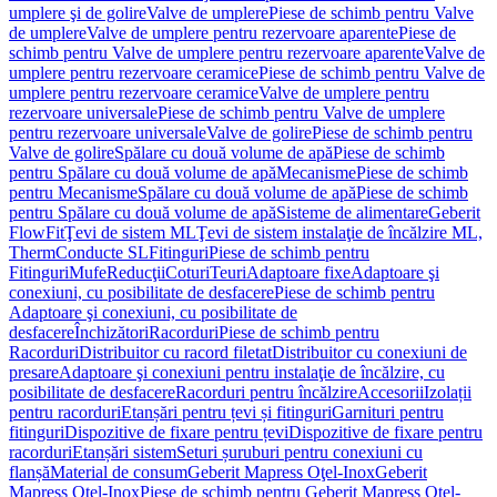
umplere şi de golire
Valve de umplere
Piese de schimb pentru Valve
de umplere
Valve de umplere pentru rezervoare aparente
Piese de
schimb pentru Valve de umplere pentru rezervoare aparente
Valve de
umplere pentru rezervoare ceramice
Piese de schimb pentru Valve de
umplere pentru rezervoare ceramice
Valve de umplere pentru
rezervoare universale
Piese de schimb pentru Valve de umplere
pentru rezervoare universale
Valve de golire
Piese de schimb pentru
Valve de golire
Spălare cu două volume de apă
Piese de schimb
pentru Spălare cu două volume de apă
Mecanisme
Piese de schimb
pentru Mecanisme
Spălare cu două volume de apă
Piese de schimb
pentru Spălare cu două volume de apă
Sisteme de alimentare
Geberit
FlowFit
Ţevi de sistem ML
Ţevi de sistem instalaţie de încălzire ML,
Therm
Conducte SL
Fitinguri
Piese de schimb pentru
Fitinguri
Mufe
Reducţii
Coturi
Teuri
Adaptoare fixe
Adaptoare şi
conexiuni, cu posibilitate de desfacere
Piese de schimb pentru
Adaptoare şi conexiuni, cu posibilitate de
desfacere
Închizători
Racorduri
Piese de schimb pentru
Racorduri
Distribuitor cu racord filetat
Distribuitor cu conexiuni de
presare
Adaptoare şi conexiuni pentru instalaţie de încălzire, cu
posibilitate de desfacere
Racorduri pentru încălzire
Accesorii
Izolații
pentru racorduri
Etanșări pentru țevi și fitinguri
Garnituri pentru
fitinguri
Dispozitive de fixare pentru țevi
Dispozitive de fixare pentru
racorduri
Etanșări sistem
Seturi șuruburi pentru conexiuni cu
flanșă
Material de consum
Geberit Mapress Oţel-Inox
Geberit
Mapress Oţel-Inox
Piese de schimb pentru Geberit Mapress Oţel-