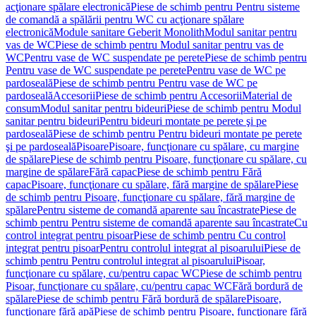
acţionare spălare electronică
Piese de schimb pentru Pentru sisteme
de comandă a spălării pentru WC cu acţionare spălare
electronică
Module sanitare Geberit Monolith
Modul sanitar pentru
vas de WC
Piese de schimb pentru Modul sanitar pentru vas de
WC
Pentru vase de WC suspendate pe perete
Piese de schimb pentru
Pentru vase de WC suspendate pe perete
Pentru vase de WC pe
pardoseală
Piese de schimb pentru Pentru vase de WC pe
pardoseală
Accesorii
Piese de schimb pentru Accesorii
Material de
consum
Modul sanitar pentru bideuri
Piese de schimb pentru Modul
sanitar pentru bideuri
Pentru bideuri montate pe perete şi pe
pardoseală
Piese de schimb pentru Pentru bideuri montate pe perete
şi pe pardoseală
Pisoare
Pisoare, funcţionare cu spălare, cu margine
de spălare
Piese de schimb pentru Pisoare, funcţionare cu spălare, cu
margine de spălare
Fără capac
Piese de schimb pentru Fără
capac
Pisoare, funcţionare cu spălare, fără margine de spălare
Piese
de schimb pentru Pisoare, funcţionare cu spălare, fără margine de
spălare
Pentru sisteme de comandă aparente sau încastrate
Piese de
schimb pentru Pentru sisteme de comandă aparente sau încastrate
Cu
control integrat pentru pisoar
Piese de schimb pentru Cu control
integrat pentru pisoar
Pentru controlul integrat al pisoarului
Piese de
schimb pentru Pentru controlul integrat al pisoarului
Pisoar,
funcţionare cu spălare, cu/pentru capac WC
Piese de schimb pentru
Pisoar, funcţionare cu spălare, cu/pentru capac WC
Fără bordură de
spălare
Piese de schimb pentru Fără bordură de spălare
Pisoare,
funcţionare fără apă
Piese de schimb pentru Pisoare, funcţionare fără