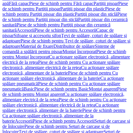
apă
Fără capac
Piese de schimb pentru Fără capac
Partiţii pisoar
Piese
de schimb pentru Partiţii pisoar
Partiţii pisoar din plastic
Piese de
schimb pentru Partiţii pisoar din plastic
Partiţii pisoar din sticlă
Piese
de schimb pentru Partiţii pisoar din sticlă
Partiţii pisoar din ceramică
sanitară
Piese de schimb pentru Partiţii pisoar din ceramică
sanitară
Accesorii
Piese de schimb pentru Accesorii
Capac de
pisoar
Sifoane şi accesoriu sifon
Ţevi de spălare, coturi de spălare şi
adaptoare
Piese de schimb pentru Ţevi de spălare, coturi de spălare şi
adaptoare
Material de fixare
Distribuitor de spălare
Sisteme de
comandă a spălării pentru pisoar
Montaj încorporat
Piese de schimb
pentru Montaj încorporat
Cu acţionare spălare electronică, alimentare
electrică de la reţea
Piese de schimb pentru Cu acţionare spălare
electronică, alimentare electrică de la reţea
Cu acţionare spălare
electronică, alimentare de la baterie
Piese de schimb pentru Cu
acţionare spălare electronică, alimentare de la baterie
Cu acţionare
spălare pneumatică
Piese de schimb pentru Cu acţionare spălare
pneumatică
Basic
Piese de schimb pentru Basic
Montaj aparent
Piese
de schimb pentru Montaj aparent
Cu acţionare spălare electronică,
alimentare electrică de la reţea
Piese de schimb pentru Cu acţionare
spălare electronică, alimentare electrică de la reţea
Cu acţionare
spălare electronică, alimentare de la baterie
Piese de schimb pentru
Cu acţionare spălare electronică, alimentare de la
baterie
Accesorii
Piese de schimb pentru Accesorii
Seturi de carcase şi
de înlocuire
Piese de schimb pentru Seturi de carcase şi de
înlocuire
Ţevi de spălare, coturi de spălare şi adaptoare
Seturi de