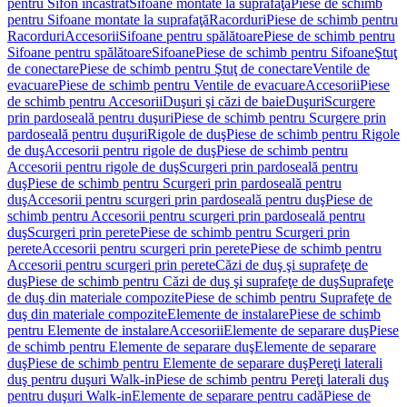
pentru Sifon încastrat
Sifoane montate la suprafaţă
Piese de schimb
pentru Sifoane montate la suprafaţă
Racorduri
Piese de schimb pentru
Racorduri
Accesorii
Sifoane pentru spălătoare
Piese de schimb pentru
Sifoane pentru spălătoare
Sifoane
Piese de schimb pentru Sifoane
Ştuţ
de conectare
Piese de schimb pentru Ştuţ de conectare
Ventile de
evacuare
Piese de schimb pentru Ventile de evacuare
Accesorii
Piese
de schimb pentru Accesorii
Duşuri şi căzi de baie
Duşuri
Scurgere
prin pardoseală pentru duşuri
Piese de schimb pentru Scurgere prin
pardoseală pentru duşuri
Rigole de duş
Piese de schimb pentru Rigole
de duş
Accesorii pentru rigole de duş
Piese de schimb pentru
Accesorii pentru rigole de duş
Scurgeri prin pardoseală pentru
duş
Piese de schimb pentru Scurgeri prin pardoseală pentru
duş
Accesorii pentru scurgeri prin pardoseală pentru duş
Piese de
schimb pentru Accesorii pentru scurgeri prin pardoseală pentru
duş
Scurgeri prin perete
Piese de schimb pentru Scurgeri prin
perete
Accesorii pentru scurgeri prin perete
Piese de schimb pentru
Accesorii pentru scurgeri prin perete
Căzi de duş şi suprafeţe de
duş
Piese de schimb pentru Căzi de duş şi suprafeţe de duş
Suprafeţe
de duş din materiale compozite
Piese de schimb pentru Suprafeţe de
duş din materiale compozite
Elemente de instalare
Piese de schimb
pentru Elemente de instalare
Accesorii
Elemente de separare duş
Piese
de schimb pentru Elemente de separare duş
Elemente de separare
duş
Piese de schimb pentru Elemente de separare duş
Pereţi laterali
duş pentru duşuri Walk-in
Piese de schimb pentru Pereţi laterali duş
pentru duşuri Walk-in
Elemente de separare pentru cadă
Piese de