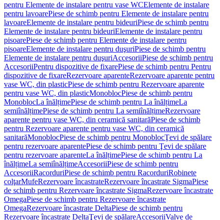
pentru Elemente de instalare pentru vase WC
Elemente de instalare
pentru lavoare
Piese de schimb pentru Elemente de instalare pentru
lavoare
Elemente de instalare pentru bideuri
Piese de schimb pentru
Elemente de instalare pentru bideuri
Elemente de instalare pentru
pisoare
Piese de schimb pentru Elemente de instalare pentru
pisoare
Elemente de instalare pentru duşuri
Piese de schimb pentru
Elemente de instalare pentru duşuri
Accesorii
Piese de schimb pentru
Accesorii
Pentru dispozitive de fixare
Piese de schimb pentru Pentru
dispozitive de fixare
Rezervoare aparente
Rezervoare aparente pentru
vase WC, din plastic
Piese de schimb pentru Rezervoare aparente
pentru vase WC, din plastic
Monobloc
Piese de schimb pentru
Monobloc
La înălțime
Piese de schimb pentru La înălțime
La
semiînălțime
Piese de schimb pentru La semiînălțime
Rezervoare
aparente pentru vase WC, din ceramică sanitară
Piese de schimb
pentru Rezervoare aparente pentru vase WC, din ceramică
sanitară
Monobloc
Piese de schimb pentru Monobloc
Ţevi de spălare
pentru rezervoare aparente
Piese de schimb pentru Ţevi de spălare
pentru rezervoare aparente
La înălțime
Piese de schimb pentru La
înălțime
La semiînălțime
Accesorii
Piese de schimb pentru
Accesorii
Racorduri
Piese de schimb pentru Racorduri
Robinete
colţar
Mufe
Rezervoare încastrate
Rezervoare încastrate Sigma
Piese
de schimb pentru Rezervoare încastrate Sigma
Rezervoare încastrate
Omega
Piese de schimb pentru Rezervoare încastrate
Omega
Rezervoare încastrate Delta
Piese de schimb pentru
Rezervoare încastrate Delta
Ţevi de spălare
Accesorii
Valve de