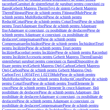
racorduri
Garnituri de sistem
Seturi de șuruburi pentru conexiuni cu
flanșă
Geberit Mapress Therm
Ţevi de sistem Geberit Mapress
Therm
Fitinguri
Piese de schimb pentru Fitinguri
Mufe
Piese de
schimb pentru Mufe
Reducţii
Piese de schimb pentru
Reducţii
Coturi
Piese de schimb pentru Coturi
Teuri
Piese de schimb
pentru Teuri
Adaptoare fixe
Piese de schimb pentru Adaptoare
fixe
Adaptoare şi conexiuni, cu posibilitate de desfacere
Piese de
schimb pentru Adaptoare şi conexiuni, cu posibilitate de
desfacere
Compensatoare
Piese de schimb pentru
Compensatoare
Închizători
Piese de schimb pentru Închizători
Teuri
pentru încălzire
Piese de schimb pentru Teuri pentru
încălzire
Racorduri pentru încălzire
Piese de schimb pentru Racorduri
pentru încălzire
Accesoriu pentru Geberit Mapress Therm
Etanşări
sistem
Seturi şuruburi pentru conexiuni cu flanşă
Dispozitive de
fixare pentru ţevi
Geberit Mapress Oţel-Carbon
Geberit Mapress
Oţel-Carbon
Piese de schimb pentru Geberit Mapress Oţel-
Carbon
Ţevi 1.0034
Ţevi 1.0215
Mufe
Piese de schimb pentru
Mufe
Reducţii
Piese de schimb pentru Reducţii
Coturi
Piese de schimb
pentru Coturi
Teuri
Piese de schimb pentru Teuri
Elemente în
cruce
Piese de schimb pentru Elemente în cruce
Adaptoare, fără
posibilitate de desfacere
Piese de schimb pentru Adaptoare, fără
posibilitate de desfacere
Adaptoare şi conexiuni, cu posibilitate de
desfacere
Piese de schimb pentru Adaptoare şi conexiuni, cu
posibilitate de desfacere
Compensatoare
Piese de schimb pentru
Compensatoare
Dispozitive de închidere
Piese de schimb pentru