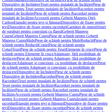
Dispozitive de închidere
Teuri pentru instalaţii de încălzire
Piese de
schimb pentru Teuri pentru instalaţii de încălzire
Racorduri pentru
instalaţii de încălzire
Piese de schimb pentru Racorduri pentru
instalaţii de încălzire
Accesorii pentru Geberit Mapress Oţel-
Carbon
Etanşări pentru ţevi şi fitinguri
Dispozitive de fixare pentru
ţevi
Dispozitive de fixare pentru racorduri
Garnituri de sistem
Seturi
de șuruburi pentru conexiuni cu flanșă
Geberit Mapress
Cupru
Geberit Mapress Cupru
Piese de schimb pentru Geberit
Mapress Cupru
Mufe
Piese de schimb pentru Mufe
Reducţii
Piese de
schimb pentru Reducţii
Coturi
Piese de schimb pentru
Coturi
Teuri
Piese de schimb pentru Teuri
Elemente în cruce
Piese de
schimb pentru Elemente în cruce
Adaptoare, fără posibilitate de
desfacere
Piese de schimb pentru Adaptoare, fără posibilitate de
desfacere
Adaptoare şi conexiuni, cu posibilitate de desfacere
Piese
de schimb pentru Adaptoare şi conexiuni, cu posibilitate de
desfacere
Dispozitive de închidere
Piese de schimb pentru
Dispozitive de închidere
Racorduri
Piese de schimb pentru
Racorduri
Teuri pentru instalaţii de încălzire
Piese de schimb pentru
Teuri pentru instalaţii de încălzire
Racorduri pentru instalaţii de
încălzire
Piese de schimb pentru Racorduri pentru instalaţii de
încălzire
Accesorii pentru Geberit Mapress Cupru
Piese de schimb
pentru Accesorii pentru Geberit Mapress Cupru
Izolaţii pentru
racorduri
Etanşări pentru ţevi şi fitinguri
Dispozitive de fixare pentru
ţevi
Dispozitive de fixare pentru racorduri
Piese de schimb pentru