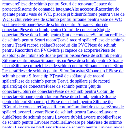
renovare
Piese de schimb pentru Seturi de renovare
Capace de
protecţie
Sisteme de comandă integrate
Alte accesorii
Racorduri de
aparate pentru vase de WC, pisoare şi bideuri
Sifoane pentru vase de
WC şi chiuvete
Piese de schimb pentru Sifoane pentru vase de WC
şi chiuvete
Sifoane
Piese de schimb pentru Sifoane
Coturi de
conectare
Piese de schimb pentru Coturi de conectare
Ştuţ de
conectare
Piese de schimb pentru Ştuţ de conectare
Seturi racord
Piese
de schimb pentru Seturi racord
Ţeavă racord spălare
Piese de schimb
pentru Ţeavă racord spălare
Racorduri din PVC
Piese de schimb
pentru Racorduri din PVC
Mufe şi capace de acoperire
Piese de
adaptor şi de îmbinare
Sifoane pentru pisoar
Piese de schimb pentru
Sifoane pentru pisoar
Sifoane pisoar
Piese de schimb pentru Sifoane
pisoar
Sifoane cu melc
Piese de schimb pentru Sifoane cu melc
Sifon
încastrat
Piese de schimb pentru Sifon încastrat
Sifoane tip P
Piese de
schimb pentru Sifoane tip P
Ţeavă de spălare şi de racord
spălare
Piese de schimb pentru Ţeavă de spălare şi de racord
spălare
Ştuţ de conectare
Piese de schimb pentru Ştuţ de
conectare
Coturi de conectare
Piese de schimb pentru Coturi de
conectare
Sifoane pentru bideuri
Piese de schimb pentru Sifoane
pentru bideuri
Sifoane tip P
Piese de schimb pentru Sifoane tip
P
Coturi de conectare
Capace
Racorduri
Garnituri de etanşare
Zona de
spălare
Lavoare
Lavoare
Piese de schimb pentru Lavoare
Lavoare
duble
Piese de schimb pentru Lavoare duble
Lavoare mobilier
Piese
de schimb pentru Lavoare mobilier
Lavoare pe blat
Piese de schimb
pentru Lavoare pe blat
Lavoar
Piese de schimb pentru Lavoar
Lavoar