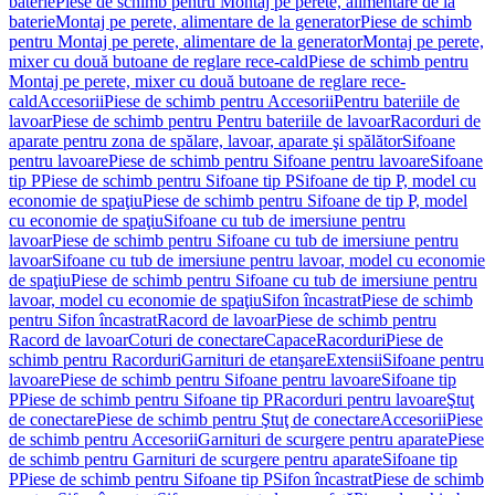
baterie
Piese de schimb pentru Montaj pe perete, alimentare de la
baterie
Montaj pe perete, alimentare de la generator
Piese de schimb
pentru Montaj pe perete, alimentare de la generator
Montaj pe perete,
mixer cu două butoane de reglare rece-cald
Piese de schimb pentru
Montaj pe perete, mixer cu două butoane de reglare rece-
cald
Accesorii
Piese de schimb pentru Accesorii
Pentru bateriile de
lavoar
Piese de schimb pentru Pentru bateriile de lavoar
Racorduri de
aparate pentru zona de spălare, lavoar, aparate şi spălător
Sifoane
pentru lavoare
Piese de schimb pentru Sifoane pentru lavoare
Sifoane
tip P
Piese de schimb pentru Sifoane tip P
Sifoane de tip P, model cu
economie de spaţiu
Piese de schimb pentru Sifoane de tip P, model
cu economie de spaţiu
Sifoane cu tub de imersiune pentru
lavoar
Piese de schimb pentru Sifoane cu tub de imersiune pentru
lavoar
Sifoane cu tub de imersiune pentru lavoar, model cu economie
de spaţiu
Piese de schimb pentru Sifoane cu tub de imersiune pentru
lavoar, model cu economie de spaţiu
Sifon încastrat
Piese de schimb
pentru Sifon încastrat
Racord de lavoar
Piese de schimb pentru
Racord de lavoar
Coturi de conectare
Capace
Racorduri
Piese de
schimb pentru Racorduri
Garnituri de etanşare
Extensii
Sifoane pentru
lavoare
Piese de schimb pentru Sifoane pentru lavoare
Sifoane tip
P
Piese de schimb pentru Sifoane tip P
Racorduri pentru lavoare
Ştuţ
de conectare
Piese de schimb pentru Ştuţ de conectare
Accesorii
Piese
de schimb pentru Accesorii
Garnituri de scurgere pentru aparate
Piese
de schimb pentru Garnituri de scurgere pentru aparate
Sifoane tip
P
Piese de schimb pentru Sifoane tip P
Sifon încastrat
Piese de schimb