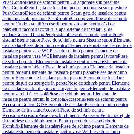
PushControl
Piese de schimb pentru Cu acţionare sub presiune
PushControl
Seturi gata de instalare pentru acţionarea sub presiune
PushControl
Piese de schimb pentru Seturi gata de instalare pentru
acţionarea sub presiune PushControl
Cu dop ventil
Piese de schimb
pentru Cu dop ventil
Accesorii pentru sifoane pentru căzi de
baie
Seturi racord
Racorduri la apă
Sisteme de instalaţii şi de
spălare
Geberit Duofix
Pereţi sistem
Piese de schimb pentru Pereţi
sistem
Sisteme suport
Piese de schimb pentru Sisteme suport
Elemente
de instalare
Piese de schimb pentru Elemente de instalare
Elemente de
instalare pentru vase WC
Piese de schimb pentru Elemente de
instalare pentru vase WC
Elemente de instalare pentru lavoare
Piese
de schimb pentru Elemente de instalare pentru lavoare
Elemente de
instalare pentru bideuri
Piese de schimb pentru Elemente de instalare
pentru bideuri
Elemente de instalare pentru pisoare
Piese de schimb
pentru Elemente de instalare pentru pisoare
Elemente de instalare
pentru duşuri cu scurgere în perete
Piese de schimb pentru Elemente
de instalare pentru duşuri cu scurgere în perete
Elemente de instalare
pentru sarcini în consolă
Piese de schimb pentru Elemente de
instalare pentru sarcini în consolă
Accesoriu
Piese de schimb pentru
Accesoriu
Geberit GIS
Elemente de instalare
Piese de schimb pentru
Elemente de instalare
Accesorii
Piese de schimb pentru
Accesorii
Accesorii
Piese de schimb pentru Accesorii
Pentru pereţi de
sistem
Piese de schimb pentru Pentru pereţi de sistem
Geberit
Kombifix
Elemente de instalare
Piese de schimb pentru Elemente de
instalare
Elemente de instalare pentru vase WC
Piese de schimb