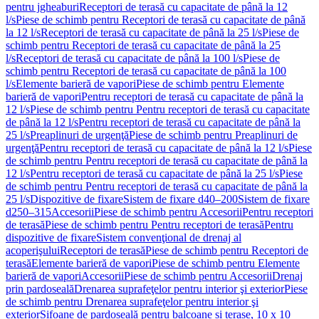
pentru jgheaburi
Receptori de terasă cu capacitate de până la 12
l/s
Piese de schimb pentru Receptori de terasă cu capacitate de până
la 12 l/s
Receptori de terasă cu capacitate de până la 25 l/s
Piese de
schimb pentru Receptori de terasă cu capacitate de până la 25
l/s
Receptori de terasă cu capacitate de până la 100 l/s
Piese de
schimb pentru Receptori de terasă cu capacitate de până la 100
l/s
Elemente barieră de vapori
Piese de schimb pentru Elemente
barieră de vapori
Pentru receptori de terasă cu capacitate de până la
12 l/s
Piese de schimb pentru Pentru receptori de terasă cu capacitate
de până la 12 l/s
Pentru receptori de terasă cu capacitate de până la
25 l/s
Preaplinuri de urgenţă
Piese de schimb pentru Preaplinuri de
urgenţă
Pentru receptori de terasă cu capacitate de până la 12 l/s
Piese
de schimb pentru Pentru receptori de terasă cu capacitate de până la
12 l/s
Pentru receptori de terasă cu capacitate de până la 25 l/s
Piese
de schimb pentru Pentru receptori de terasă cu capacitate de până la
25 l/s
Dispozitive de fixare
Sistem de fixare d40–200
Sistem de fixare
d250–315
Accesorii
Piese de schimb pentru Accesorii
Pentru receptori
de terasă
Piese de schimb pentru Pentru receptori de terasă
Pentru
dispozitive de fixare
Sistem convenţional de drenaj al
acoperişului
Receptori de terasă
Piese de schimb pentru Receptori de
terasă
Elemente barieră de vapori
Piese de schimb pentru Elemente
barieră de vapori
Accesorii
Piese de schimb pentru Accesorii
Drenaj
prin pardoseală
Drenarea suprafeţelor pentru interior şi exterior
Piese
de schimb pentru Drenarea suprafeţelor pentru interior şi
exterior
Sifoane de pardoseală pentru balcoane și terase, 10 x 10