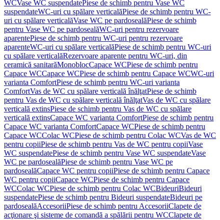
WC
Vase WC suspendate
Piese de schimb pentru Vase WC
suspendate
WC-uri cu spălare verticală
Piese de schimb pentru WC-
uri cu spălare verticală
Vase WC pe pardoseală
Piese de schimb
pentru Vase WC pe pardoseală
WC-uri pentru rezervoare
aparente
Piese de schimb pentru WC-uri pentru rezervoare
aparente
WC-uri cu spălare verticală
Piese de schimb pentru WC-uri
cu spălare verticală
Rezervoare aparente pentru WC-uri, din
ceramică sanitară
Monobloc
Capace WC
Piese de schimb pentru
Capace WC
Capace WC
Piese de schimb pentru Capace WC
WC-uri
varianta Comfort
Piese de schimb pentru WC-uri varianta
Comfort
Vas de WC cu spălare verticală înălţat
Piese de schimb
pentru Vas de WC cu spălare verticală înălţat
Vas de WC cu spălare
verticală extins
Piese de schimb pentru Vas de WC cu spălare
verticală extins
Capace WC varianta Comfort
Piese de schimb pentru
Capace WC varianta Comfort
Capace WC
Piese de schimb pentru
Capace WC
Colac WC
Piese de schimb pentru Colac WC
Vas de WC
pentru copii
Piese de schimb pentru Vas de WC pentru copii
Vase
WC suspendate
Piese de schimb pentru Vase WC suspendate
Vase
WC pe pardoseală
Piese de schimb pentru Vase WC pe
pardoseală
Capace WC pentru copii
Piese de schimb pentru Capace
WC pentru copii
Capace WC
Piese de schimb pentru Capace
WC
Colac WC
Piese de schimb pentru Colac WC
Bideuri
Bideuri
suspendate
Piese de schimb pentru Bideuri suspendate
Bideuri pe
pardoseală
Accesorii
Piese de schimb pentru Accesorii
Clapete de
acţionare şi sisteme de comandă a spălării pentru WC
Clapete de