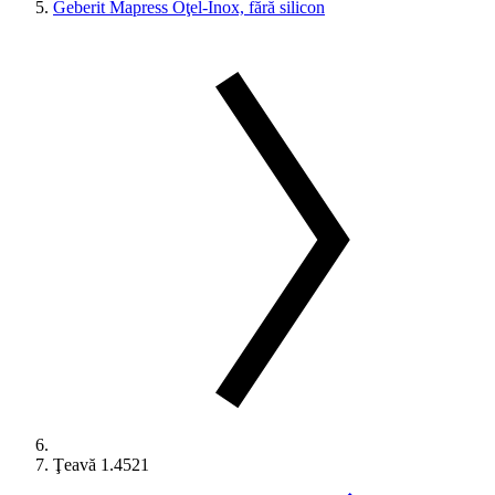
Geberit Mapress Oţel-Inox, fără silicon
Ţeavă 1.4521