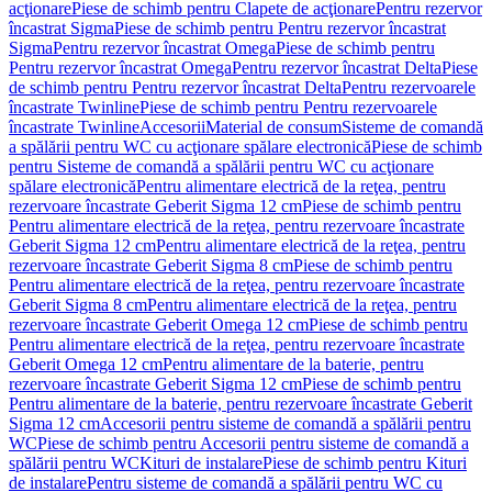
acţionare
Piese de schimb pentru Clapete de acţionare
Pentru rezervor
încastrat Sigma
Piese de schimb pentru Pentru rezervor încastrat
Sigma
Pentru rezervor încastrat Omega
Piese de schimb pentru
Pentru rezervor încastrat Omega
Pentru rezervor încastrat Delta
Piese
de schimb pentru Pentru rezervor încastrat Delta
Pentru rezervoarele
încastrate Twinline
Piese de schimb pentru Pentru rezervoarele
încastrate Twinline
Accesorii
Material de consum
Sisteme de comandă
a spălării pentru WC cu acţionare spălare electronică
Piese de schimb
pentru Sisteme de comandă a spălării pentru WC cu acţionare
spălare electronică
Pentru alimentare electrică de la reţea, pentru
rezervoare încastrate Geberit Sigma 12 cm
Piese de schimb pentru
Pentru alimentare electrică de la reţea, pentru rezervoare încastrate
Geberit Sigma 12 cm
Pentru alimentare electrică de la reţea, pentru
rezervoare încastrate Geberit Sigma 8 cm
Piese de schimb pentru
Pentru alimentare electrică de la reţea, pentru rezervoare încastrate
Geberit Sigma 8 cm
Pentru alimentare electrică de la reţea, pentru
rezervoare încastrate Geberit Omega 12 cm
Piese de schimb pentru
Pentru alimentare electrică de la reţea, pentru rezervoare încastrate
Geberit Omega 12 cm
Pentru alimentare de la baterie, pentru
rezervoare încastrate Geberit Sigma 12 cm
Piese de schimb pentru
Pentru alimentare de la baterie, pentru rezervoare încastrate Geberit
Sigma 12 cm
Accesorii pentru sisteme de comandă a spălării pentru
WC
Piese de schimb pentru Accesorii pentru sisteme de comandă a
spălării pentru WC
Kituri de instalare
Piese de schimb pentru Kituri
de instalare
Pentru sisteme de comandă a spălării pentru WC cu