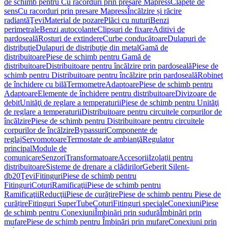
de schimb pentru Cu racorduri prin presare Mapress
Clapete de
sens
Cu racorduri prin presare Mapress
Încălzire și răcire
radiantă
Ţevi
Material de pozare
Plăci cu nuturi
Benzi
perimetrale
Benzi autocolante
Clipsuri de fixare
Aditivi de
pardoseală
Rosturi de extindere
Curbe conducătoare
Dulapuri de
distribuţie
Dulapuri de distribuţie din metal
Gamă de
distribuitoare
Piese de schimb pentru Gamă de
distribuitoare
Distribuitoare pentru încălzire prin pardoseală
Piese de
schimb pentru Distribuitoare pentru încălzire prin pardoseală
Robinet
de închidere cu bilă
Termometre
Adaptoare
Piese de schimb pentru
Adaptoare
Elemente de închidere pentru distribuitoare
Divizoare de
debit
Unităţi de reglare a temperaturii
Piese de schimb pentru Unităţi
de reglare a temperaturii
Distribuitoare pentru circuitele corpurilor de
încălzire
Piese de schimb pentru Distribuitoare pentru circuitele
corpurilor de încălzire
Bypassuri
Componente de
reglaj
Servomotoare
Termostate de ambianţă
Regulator
principal
Module de
comunicare
Senzori
Transformatoare
Accesorii
Izolaţii pentru
distribuitoare
Sisteme de drenare a clădirilor
Geberit Silent-
db20
Ţevi
Fitinguri
Piese de schimb pentru
Fitinguri
Coturi
Ramificaţii
Piese de schimb pentru
Ramificaţii
Reducţii
Piese de curățire
Piese de schimb pentru Piese de
curățire
Fitinguri SuperTube
Coturi
Fitinguri speciale
Conexiuni
Piese
de schimb pentru Conexiuni
Îmbinări prin sudură
Îmbinări prin
mufare
Piese de schimb pentru Îmbinări prin mufare
Conexiuni prin