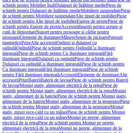
schimb pentru Mobilier înalt
Dulapuri de înălţime medie
Piese de
schimb pentru Dulapuri de înălţime medie
Mobiliere suspendate
Piese
de schimb pentru Mobiliere suspendate
Alte tipuri de mobilier
Piese
de schimb pentru Alte tipuri de mobilier
Etajere de perete
Piese de
schimb pentru Etajere de perete
Accesorii
Inserţii pentru sertare şi
cutii de depozitare
Suport pentru prosoape şi cârlig pentru
prosoape
Elemente de iluminare
Mânere
Seturi de picioare
Panouri
magnetice
Prize
Alte accesorii
Oglinzi şi dulapuri cu
oglindă
Oglindă
Piese de schimb pentru Oglindă
Cu iluminare
integrată
Piese de schimb pentru Cu iluminare integrată
Fără
iluminare integrată
Dulapuri cu oglindă
Piese de schimb pentru
Dulapuri cu oglindă
Cu iluminare integrată
Piese de schimb pentru
Cu iluminare integrată
Fără iluminare integrată
Piese de schimb
pentru Fără iluminare integrată
Accesorii
Elemente de iluminare
Alte
accesorii
Prize
Baterii
Baterii de lavoar
Piese de schimb pentru Baterii
de lavoar
Montaj stativ, alimentare electrică de la reţea
Piese de
schimb pentru Montaj stativ, alimentare electrică de la reţea
Montaj
stativ, alimentare de la baterie
Piese de schimb pentru Montaj stativ,
alimentare de la baterie
Montaj stativ, alimentare de la generator
Piese
de schimb pentru Montaj stativ, alimentare de la generator
Montaj
stativ, mixer rece-cald cu un mâner
Piese de schimb pentru Montaj
stativ, mixer rece-cald cu un mâner
Montaj pe perete, alimentare
electrică de la reţea
Piese de schimb pentru Montaj pe perete,
alimentare electrică de la reţea
Montaj pe perete, alimentare de la