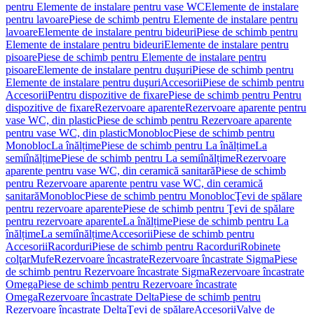
pentru Elemente de instalare pentru vase WC
Elemente de instalare
pentru lavoare
Piese de schimb pentru Elemente de instalare pentru
lavoare
Elemente de instalare pentru bideuri
Piese de schimb pentru
Elemente de instalare pentru bideuri
Elemente de instalare pentru
pisoare
Piese de schimb pentru Elemente de instalare pentru
pisoare
Elemente de instalare pentru duşuri
Piese de schimb pentru
Elemente de instalare pentru duşuri
Accesorii
Piese de schimb pentru
Accesorii
Pentru dispozitive de fixare
Piese de schimb pentru Pentru
dispozitive de fixare
Rezervoare aparente
Rezervoare aparente pentru
vase WC, din plastic
Piese de schimb pentru Rezervoare aparente
pentru vase WC, din plastic
Monobloc
Piese de schimb pentru
Monobloc
La înălțime
Piese de schimb pentru La înălțime
La
semiînălțime
Piese de schimb pentru La semiînălțime
Rezervoare
aparente pentru vase WC, din ceramică sanitară
Piese de schimb
pentru Rezervoare aparente pentru vase WC, din ceramică
sanitară
Monobloc
Piese de schimb pentru Monobloc
Ţevi de spălare
pentru rezervoare aparente
Piese de schimb pentru Ţevi de spălare
pentru rezervoare aparente
La înălțime
Piese de schimb pentru La
înălțime
La semiînălțime
Accesorii
Piese de schimb pentru
Accesorii
Racorduri
Piese de schimb pentru Racorduri
Robinete
colţar
Mufe
Rezervoare încastrate
Rezervoare încastrate Sigma
Piese
de schimb pentru Rezervoare încastrate Sigma
Rezervoare încastrate
Omega
Piese de schimb pentru Rezervoare încastrate
Omega
Rezervoare încastrate Delta
Piese de schimb pentru
Rezervoare încastrate Delta
Ţevi de spălare
Accesorii
Valve de