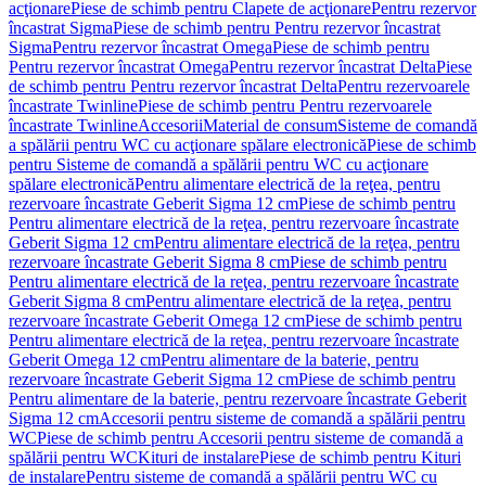
acţionare
Piese de schimb pentru Clapete de acţionare
Pentru rezervor
încastrat Sigma
Piese de schimb pentru Pentru rezervor încastrat
Sigma
Pentru rezervor încastrat Omega
Piese de schimb pentru
Pentru rezervor încastrat Omega
Pentru rezervor încastrat Delta
Piese
de schimb pentru Pentru rezervor încastrat Delta
Pentru rezervoarele
încastrate Twinline
Piese de schimb pentru Pentru rezervoarele
încastrate Twinline
Accesorii
Material de consum
Sisteme de comandă
a spălării pentru WC cu acţionare spălare electronică
Piese de schimb
pentru Sisteme de comandă a spălării pentru WC cu acţionare
spălare electronică
Pentru alimentare electrică de la reţea, pentru
rezervoare încastrate Geberit Sigma 12 cm
Piese de schimb pentru
Pentru alimentare electrică de la reţea, pentru rezervoare încastrate
Geberit Sigma 12 cm
Pentru alimentare electrică de la reţea, pentru
rezervoare încastrate Geberit Sigma 8 cm
Piese de schimb pentru
Pentru alimentare electrică de la reţea, pentru rezervoare încastrate
Geberit Sigma 8 cm
Pentru alimentare electrică de la reţea, pentru
rezervoare încastrate Geberit Omega 12 cm
Piese de schimb pentru
Pentru alimentare electrică de la reţea, pentru rezervoare încastrate
Geberit Omega 12 cm
Pentru alimentare de la baterie, pentru
rezervoare încastrate Geberit Sigma 12 cm
Piese de schimb pentru
Pentru alimentare de la baterie, pentru rezervoare încastrate Geberit
Sigma 12 cm
Accesorii pentru sisteme de comandă a spălării pentru
WC
Piese de schimb pentru Accesorii pentru sisteme de comandă a
spălării pentru WC
Kituri de instalare
Piese de schimb pentru Kituri
de instalare
Pentru sisteme de comandă a spălării pentru WC cu