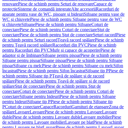
renovare
Piese de schimb pentru Seturi de renovare
Capace de
protecţie
Sisteme de comandă integrate
Alte accesorii
Racorduri de
aparate pentru vase de WC, pisoare şi bideuri
Sifoane pentru vase de
WC şi chiuvete
Piese de schimb pentru Sifoane pentru vase de WC
şi chiuvete
Sifoane
Piese de schimb pentru Sifoane
Coturi de
conectare
Piese de schimb pentru Coturi de conectare
Ştuţ de
conectare
Piese de schimb pentru Ştuţ de conectare
Seturi racord
Piese
de schimb pentru Seturi racord
Ţeavă racord spălare
Piese de schimb
pentru Ţeavă racord spălare
Racorduri din PVC
Piese de schimb
pentru Racorduri din PVC
Mufe şi capace de acoperire
Piese de
adaptor şi de îmbinare
Sifoane pentru pisoar
Piese de schimb pentru
Sifoane pentru pisoar
Sifoane pisoar
Piese de schimb pentru Sifoane
pisoar
Sifoane cu melc
Piese de schimb pentru Sifoane cu melc
Sifon
încastrat
Piese de schimb pentru Sifon încastrat
Sifoane tip P
Piese de
schimb pentru Sifoane tip P
Ţeavă de spălare şi de racord
spălare
Piese de schimb pentru Ţeavă de spălare şi de racord
spălare
Ştuţ de conectare
Piese de schimb pentru Ştuţ de
conectare
Coturi de conectare
Piese de schimb pentru Coturi de
conectare
Sifoane pentru bideuri
Piese de schimb pentru Sifoane
pentru bideuri
Sifoane tip P
Piese de schimb pentru Sifoane tip
P
Coturi de conectare
Capace
Racorduri
Garnituri de etanşare
Zona de
spălare
Lavoare
Lavoare
Piese de schimb pentru Lavoare
Lavoare
duble
Piese de schimb pentru Lavoare duble
Lavoare mobilier
Piese
de schimb pentru Lavoare mobilier
Lavoare pe blat
Piese de schimb
pentru Lavoare pe blat
Lavoar
Piese de schimb pentru Lavoar
Lavoar