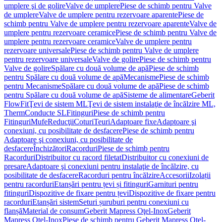
umplere şi de golire
Valve de umplere
Piese de schimb pentru Valve
de umplere
Valve de umplere pentru rezervoare aparente
Piese de
schimb pentru Valve de umplere pentru rezervoare aparente
Valve de
umplere pentru rezervoare ceramice
Piese de schimb pentru Valve de
umplere pentru rezervoare ceramice
Valve de umplere pentru
rezervoare universale
Piese de schimb pentru Valve de umplere
pentru rezervoare universale
Valve de golire
Piese de schimb pentru
Valve de golire
Spălare cu două volume de apă
Piese de schimb
pentru Spălare cu două volume de apă
Mecanisme
Piese de schimb
pentru Mecanisme
Spălare cu două volume de apă
Piese de schimb
pentru Spălare cu două volume de apă
Sisteme de alimentare
Geberit
FlowFit
Ţevi de sistem ML
Ţevi de sistem instalaţie de încălzire ML,
Therm
Conducte SL
Fitinguri
Piese de schimb pentru
Fitinguri
Mufe
Reducţii
Coturi
Teuri
Adaptoare fixe
Adaptoare şi
conexiuni, cu posibilitate de desfacere
Piese de schimb pentru
Adaptoare şi conexiuni, cu posibilitate de
desfacere
Închizători
Racorduri
Piese de schimb pentru
Racorduri
Distribuitor cu racord filetat
Distribuitor cu conexiuni de
presare
Adaptoare şi conexiuni pentru instalaţie de încălzire, cu
posibilitate de desfacere
Racorduri pentru încălzire
Accesorii
Izolații
pentru racorduri
Etanșări pentru țevi și fitinguri
Garnituri pentru
fitinguri
Dispozitive de fixare pentru țevi
Dispozitive de fixare pentru
racorduri
Etanșări sistem
Seturi șuruburi pentru conexiuni cu
flanșă
Material de consum
Geberit Mapress Oţel-Inox
Geberit
Mapress Oţel-Inox
Piese de schimb pentru Geberit Mapress Oţel-