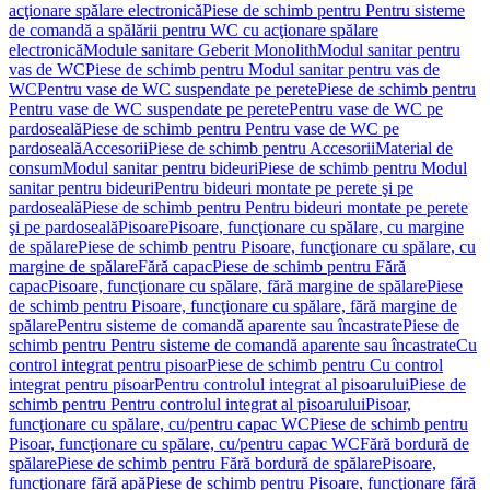
acţionare spălare electronică
Piese de schimb pentru Pentru sisteme
de comandă a spălării pentru WC cu acţionare spălare
electronică
Module sanitare Geberit Monolith
Modul sanitar pentru
vas de WC
Piese de schimb pentru Modul sanitar pentru vas de
WC
Pentru vase de WC suspendate pe perete
Piese de schimb pentru
Pentru vase de WC suspendate pe perete
Pentru vase de WC pe
pardoseală
Piese de schimb pentru Pentru vase de WC pe
pardoseală
Accesorii
Piese de schimb pentru Accesorii
Material de
consum
Modul sanitar pentru bideuri
Piese de schimb pentru Modul
sanitar pentru bideuri
Pentru bideuri montate pe perete şi pe
pardoseală
Piese de schimb pentru Pentru bideuri montate pe perete
şi pe pardoseală
Pisoare
Pisoare, funcţionare cu spălare, cu margine
de spălare
Piese de schimb pentru Pisoare, funcţionare cu spălare, cu
margine de spălare
Fără capac
Piese de schimb pentru Fără
capac
Pisoare, funcţionare cu spălare, fără margine de spălare
Piese
de schimb pentru Pisoare, funcţionare cu spălare, fără margine de
spălare
Pentru sisteme de comandă aparente sau încastrate
Piese de
schimb pentru Pentru sisteme de comandă aparente sau încastrate
Cu
control integrat pentru pisoar
Piese de schimb pentru Cu control
integrat pentru pisoar
Pentru controlul integrat al pisoarului
Piese de
schimb pentru Pentru controlul integrat al pisoarului
Pisoar,
funcţionare cu spălare, cu/pentru capac WC
Piese de schimb pentru
Pisoar, funcţionare cu spălare, cu/pentru capac WC
Fără bordură de
spălare
Piese de schimb pentru Fără bordură de spălare
Pisoare,
funcţionare fără apă
Piese de schimb pentru Pisoare, funcţionare fără