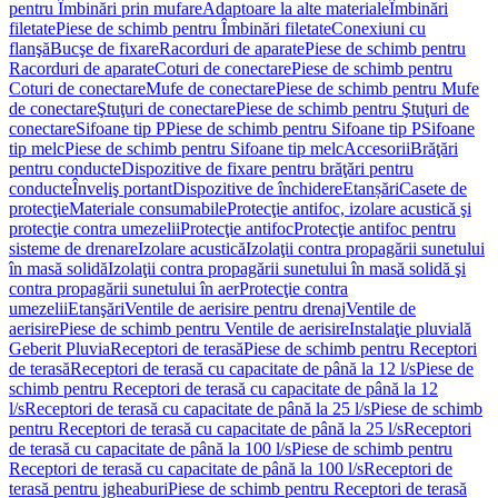
pentru Îmbinări prin mufare
Adaptoare la alte materiale
Îmbinări
filetate
Piese de schimb pentru Îmbinări filetate
Conexiuni cu
flanşă
Bucşe de fixare
Racorduri de aparate
Piese de schimb pentru
Racorduri de aparate
Coturi de conectare
Piese de schimb pentru
Coturi de conectare
Mufe de conectare
Piese de schimb pentru Mufe
de conectare
Ştuţuri de conectare
Piese de schimb pentru Ştuţuri de
conectare
Sifoane tip P
Piese de schimb pentru Sifoane tip P
Sifoane
tip melc
Piese de schimb pentru Sifoane tip melc
Accesorii
Brăţări
pentru conducte
Dispozitive de fixare pentru brăţări pentru
conducte
Înveliş portant
Dispozitive de închidere
Etanșări
Casete de
protecţie
Materiale consumabile
Protecţie antifoc, izolare acustică şi
protecţie contra umezelii
Protecţie antifoc
Protecţie antifoc pentru
sisteme de drenare
Izolare acustică
Izolaţii contra propagării sunetului
în masă solidă
Izolaţii contra propagării sunetului în masă solidă şi
contra propagării sunetului în aer
Protecţie contra
umezelii
Etanşări
Ventile de aerisire pentru drenaj
Ventile de
aerisire
Piese de schimb pentru Ventile de aerisire
Instalaţie pluvială
Geberit Pluvia
Receptori de terasă
Piese de schimb pentru Receptori
de terasă
Receptori de terasă cu capacitate de până la 12 l/s
Piese de
schimb pentru Receptori de terasă cu capacitate de până la 12
l/s
Receptori de terasă cu capacitate de până la 25 l/s
Piese de schimb
pentru Receptori de terasă cu capacitate de până la 25 l/s
Receptori
de terasă cu capacitate de până la 100 l/s
Piese de schimb pentru
Receptori de terasă cu capacitate de până la 100 l/s
Receptori de
terasă pentru jgheaburi
Piese de schimb pentru Receptori de terasă