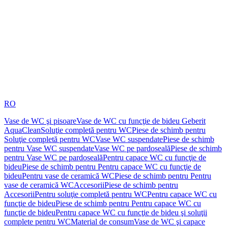
RO
Vase de WC şi pisoare
Vase de WC cu funcţie de bideu Geberit
AquaClean
Soluţie completă pentru WC
Piese de schimb pentru
Soluţie completă pentru WC
Vase WC suspendate
Piese de schimb
pentru Vase WC suspendate
Vase WC pe pardoseală
Piese de schimb
pentru Vase WC pe pardoseală
Pentru capace WC cu funcţie de
bideu
Piese de schimb pentru Pentru capace WC cu funcţie de
bideu
Pentru vase de ceramică WC
Piese de schimb pentru Pentru
vase de ceramică WC
Accesorii
Piese de schimb pentru
Accesorii
Pentru soluţie completă pentru WC
Pentru capace WC cu
funcţie de bideu
Piese de schimb pentru Pentru capace WC cu
funcţie de bideu
Pentru capace WC cu funcţie de bideu şi soluţii
complete pentru WC
Material de consum
Vase de WC şi capace