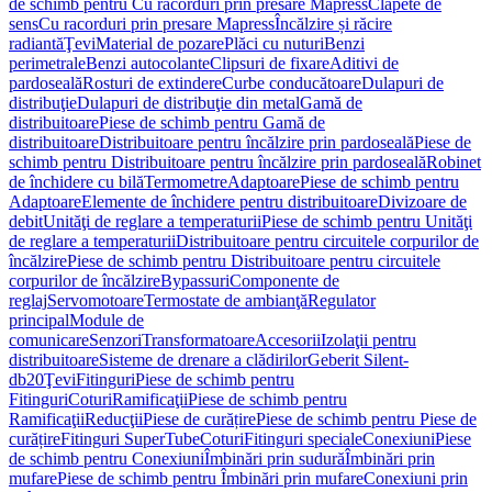
de schimb pentru Cu racorduri prin presare Mapress
Clapete de
sens
Cu racorduri prin presare Mapress
Încălzire și răcire
radiantă
Ţevi
Material de pozare
Plăci cu nuturi
Benzi
perimetrale
Benzi autocolante
Clipsuri de fixare
Aditivi de
pardoseală
Rosturi de extindere
Curbe conducătoare
Dulapuri de
distribuţie
Dulapuri de distribuţie din metal
Gamă de
distribuitoare
Piese de schimb pentru Gamă de
distribuitoare
Distribuitoare pentru încălzire prin pardoseală
Piese de
schimb pentru Distribuitoare pentru încălzire prin pardoseală
Robinet
de închidere cu bilă
Termometre
Adaptoare
Piese de schimb pentru
Adaptoare
Elemente de închidere pentru distribuitoare
Divizoare de
debit
Unităţi de reglare a temperaturii
Piese de schimb pentru Unităţi
de reglare a temperaturii
Distribuitoare pentru circuitele corpurilor de
încălzire
Piese de schimb pentru Distribuitoare pentru circuitele
corpurilor de încălzire
Bypassuri
Componente de
reglaj
Servomotoare
Termostate de ambianţă
Regulator
principal
Module de
comunicare
Senzori
Transformatoare
Accesorii
Izolaţii pentru
distribuitoare
Sisteme de drenare a clădirilor
Geberit Silent-
db20
Ţevi
Fitinguri
Piese de schimb pentru
Fitinguri
Coturi
Ramificaţii
Piese de schimb pentru
Ramificaţii
Reducţii
Piese de curățire
Piese de schimb pentru Piese de
curățire
Fitinguri SuperTube
Coturi
Fitinguri speciale
Conexiuni
Piese
de schimb pentru Conexiuni
Îmbinări prin sudură
Îmbinări prin
mufare
Piese de schimb pentru Îmbinări prin mufare
Conexiuni prin