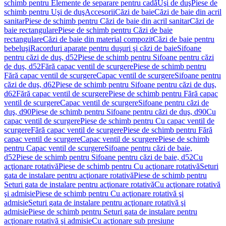
schimb pentru Elemente de separare pentru cadă
Uşi de duş
Piese de
schimb pentru Uşi de duş
Accesorii
Căzi de baie
Căzi de baie din acril
sanitar
Piese de schimb pentru Căzi de baie din acril sanitar
Căzi de
baie rectangulare
Piese de schimb pentru Căzi de baie
rectangulare
Căzi de baie din material compozit
Căzi de baie pentru
bebeluşi
Racorduri aparate pentru duşuri şi căzi de baie
Sifoane
pentru căzi de duş, d52
Piese de schimb pentru Sifoane pentru căzi
de duş, d52
Fără capac ventil de scurgere
Piese de schimb pentru
Fără capac ventil de scurgere
Capac ventil de scurgere
Sifoane pentru
căzi de duş, d62
Piese de schimb pentru Sifoane pentru căzi de duş,
d62
Fără capac ventil de scurgere
Piese de schimb pentru Fără capac
ventil de scurgere
Capac ventil de scurgere
Sifoane pentru căzi de
duş, d90
Piese de schimb pentru Sifoane pentru căzi de duş, d90
Cu
capac ventil de scurgere
Piese de schimb pentru Cu capac ventil de
scurgere
Fără capac ventil de scurgere
Piese de schimb pentru Fără
capac ventil de scurgere
Capac ventil de scurgere
Piese de schimb
pentru Capac ventil de scurgere
Sifoane pentru căzi de baie,
d52
Piese de schimb pentru Sifoane pentru căzi de baie, d52
Cu
acţionare rotativă
Piese de schimb pentru Cu acţionare rotativă
Seturi
gata de instalare pentru acţionare rotativă
Piese de schimb pentru
Seturi gata de instalare pentru acţionare rotativă
Cu acţionare rotativă
şi admisie
Piese de schimb pentru Cu acţionare rotativă şi
admisie
Seturi gata de instalare pentru acţionare rotativă şi
admisie
Piese de schimb pentru Seturi gata de instalare pentru
acţionare rotativă şi admisie
Cu acţionare sub presiune