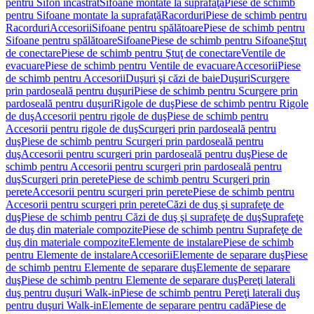
pentru Sifon încastrat
Sifoane montate la suprafaţă
Piese de schimb
pentru Sifoane montate la suprafaţă
Racorduri
Piese de schimb pentru
Racorduri
Accesorii
Sifoane pentru spălătoare
Piese de schimb pentru
Sifoane pentru spălătoare
Sifoane
Piese de schimb pentru Sifoane
Ştuţ
de conectare
Piese de schimb pentru Ştuţ de conectare
Ventile de
evacuare
Piese de schimb pentru Ventile de evacuare
Accesorii
Piese
de schimb pentru Accesorii
Duşuri şi căzi de baie
Duşuri
Scurgere
prin pardoseală pentru duşuri
Piese de schimb pentru Scurgere prin
pardoseală pentru duşuri
Rigole de duş
Piese de schimb pentru Rigole
de duş
Accesorii pentru rigole de duş
Piese de schimb pentru
Accesorii pentru rigole de duş
Scurgeri prin pardoseală pentru
duş
Piese de schimb pentru Scurgeri prin pardoseală pentru
duş
Accesorii pentru scurgeri prin pardoseală pentru duş
Piese de
schimb pentru Accesorii pentru scurgeri prin pardoseală pentru
duş
Scurgeri prin perete
Piese de schimb pentru Scurgeri prin
perete
Accesorii pentru scurgeri prin perete
Piese de schimb pentru
Accesorii pentru scurgeri prin perete
Căzi de duş şi suprafeţe de
duş
Piese de schimb pentru Căzi de duş şi suprafeţe de duş
Suprafeţe
de duş din materiale compozite
Piese de schimb pentru Suprafeţe de
duş din materiale compozite
Elemente de instalare
Piese de schimb
pentru Elemente de instalare
Accesorii
Elemente de separare duş
Piese
de schimb pentru Elemente de separare duş
Elemente de separare
duş
Piese de schimb pentru Elemente de separare duş
Pereţi laterali
duş pentru duşuri Walk-in
Piese de schimb pentru Pereţi laterali duş
pentru duşuri Walk-in
Elemente de separare pentru cadă
Piese de