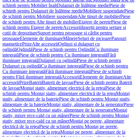
schimb pentru Mobilier înalt
Dulapuri de înălţime medie
Piese de
schimb pentru Dulapuri de înălţime medie
Mobiliere suspendate
Piese
de schimb pentru Mobiliere suspendate
Alte tipuri de mobilier
Piese
de schimb pentru Alte tipuri de mobilier
Etajere de perete
Piese de
schimb pentru Etajere de perete
Accesorii
Inserţii pentru sertare şi
cutii de depozitare
Suport pentru prosoape şi cârlig pentru
prosoape
Elemente de iluminare
Mânere
Seturi de picioare
Panouri
magnetice
Prize
Alte accesorii
Oglinzi şi dulapuri cu
oglindă
Oglindă
Piese de schimb pentru Oglindă
Cu iluminare
integrată
Piese de schimb pentru Cu iluminare integrată
Fără
iluminare integrată
Dulapuri cu oglindă
Piese de schimb pentru
Dulapuri cu oglindă
Cu iluminare integrată
Piese de schimb pentru
Cu iluminare integrată
Fără iluminare integrată
Piese de schimb
pentru Fără iluminare integrată
Accesorii
Elemente de iluminare
Alte
accesorii
Prize
Baterii
Baterii de lavoar
Piese de schimb pentru Baterii
de lavoar
Montaj stativ, alimentare electrică de la reţea
Piese de
schimb pentru Montaj stativ, alimentare electrică de la reţea
Montaj
stativ, alimentare de la baterie
Piese de schimb pentru Montaj stativ,
alimentare de la baterie
Montaj stativ, alimentare de la generator
Piese
de schimb pentru Montaj stativ, alimentare de la generator
Montaj
stativ, mixer rece-cald cu un mâner
Piese de schimb pentru Montaj
stativ, mixer rece-cald cu un mâner
Montaj pe perete, alimentare
electrică de la reţea
Piese de schimb pentru Montaj pe perete,
alimentare electrică de la reţea
Montaj pe perete, alimentare de la