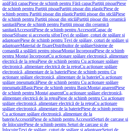
apă
Fără capac
Piese de schimb pentru Fără capac
Partiţii pisoar
Piese
de schimb pentru Partiţii pisoar
Partiţii pisoar din plastic
Piese de
schimb pentru Partiţii pisoar din plastic
Partiţii pisoar din sticlă
Piese
de schimb pentru Partiţii pisoar din sticlă
Partiţii pisoar din ceramică
sanitară
Piese de schimb pentru Partiţii pisoar din ceramică
sanitară
Accesorii
Piese de schimb pentru Accesorii
Capac de
pisoar
Sifoane şi accesoriu sifon
Ţevi de spălare, coturi de spălare şi
adaptoare
Piese de schimb pentru Ţevi de spălare, coturi de spălare şi
adaptoare
Material de fixare
Distribuitor de spălare
Sisteme de
comandă a spălării pentru pisoar
Montaj încorporat
Piese de schimb
pentru Montaj încorporat
Cu acţionare spălare electronică, alimentare
electrică de la reţea
Piese de schimb pentru Cu acţionare spălare
electronică, alimentare electrică de la reţea
Cu acţionare spălare
electronică, alimentare de la baterie
Piese de schimb pentru Cu
acţionare spălare electronică, alimentare de la baterie
Cu acţionare
spălare pneumatică
Piese de schimb pentru Cu acţionare spălare
pneumatică
Basic
Piese de schimb pentru Basic
Montaj aparent
Piese
de schimb pentru Montaj aparent
Cu acţionare spălare electronică,
alimentare electrică de la reţea
Piese de schimb pentru Cu acţionare
spălare electronică, alimentare electrică de la reţea
Cu acţionare
spălare electronică, alimentare de la baterie
Piese de schimb pentru
Cu acţionare spălare electronică, alimentare de la
baterie
Accesorii
Piese de schimb pentru Accesorii
Seturi de carcase şi
de înlocuire
Piese de schimb pentru Seturi de carcase şi de
înlocuire
Ţevi de spălare, coturi de spălare şi adaptoare
Seturi de