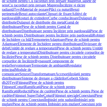
de schimb pentru Cu racorduri prin presare Mapress
Clapete de
sens
Cu racorduri prin presare Mapress
Încălzire și răcire
radiantă
Ţevi
Material de pozare
Plăci cu nuturi
Benzi
perimetrale
Benzi autocolante
Clipsuri de fixare
Aditivi de
pardoseală
Rosturi de extindere
Curbe conducătoare
Dulapuri de
distribuţie
Dulapuri de distribuţie din metal
Gamă de
distribuitoare
Piese de schimb pentru Gamă de
distribuitoare
Distribuitoare pentru încălzire prin pardoseală
Piese de
schimb pentru Distribuitoare pentru încălzire prin pardoseală
Robinet
de închidere cu bilă
Termometre
Adaptoare
Piese de schimb pentru
Adaptoare
Elemente de închidere pentru distribuitoare
Divizoare de
debit
Unităţi de reglare a temperaturii
Piese de schimb pentru Unităţi
de reglare a temperaturii
Distribuitoare pentru circuitele corpurilor de
încălzire
Piese de schimb pentru Distribuitoare pentru circuitele
corpurilor de încălzire
Bypassuri
Componente de
reglaj
Servomotoare
Termostate de ambianţă
Regulator
principal
Module de
comunicare
Senzori
Transformatoare
Accesorii
Izolaţii pentru
distribuitoare
Sisteme de drenare a clădirilor
Geberit Silent-
db20
Ţevi
Fitinguri
Piese de schimb pentru
Fitinguri
Coturi
Ramificaţii
Piese de schimb pentru
Ramificaţii
Reducţii
Piese de curățire
Piese de schimb pentru Piese de
curățire
Fitinguri SuperTube
Coturi
Fitinguri speciale
Conexiuni
Piese
de schimb pentru Conexiuni
Îmbinări prin sudură
Îmbinări prin
mufare
Piese de schimb pentru Îmbinări prin mufare
Conexiuni prin