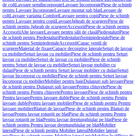
de colţ
Lavoare semiîncorporate
Lavoare încorporate
Piese de schimb
pentru Lavoare încorporate
Lavoare montat sub blat
Lavoare de
colţ
Lavoare varianta Comfort
Lavoare pentru copii
Piese de schimb
pentru Lavoare pentru copii
Lavoare
Jgheab de scurgere
Piese de
schimb pentru Jgheab de scurgere
Accesorii
Piese de schimb pentru
Accesorii
Alte lavoare
Lavoare pentru săli de clasă
Piedestaluri
Piese
de schimb pentru Piedestaluri
Piedestaluri
Semipiedestale
Piese de
schimb pentru Semipiedestale
Accesorii
Capac ventil de
scurgere
Material de fixare
Capace decorative laterale
Seturi de lavoar
cu mobilier
Seturi lavoar cu mobilier
Piese de schimb pentru Seturi
lavoar cu mobilier
Seturi de lavoar cu mobilier
Piese de schimb
pentru Seturi de lavoar cu mobilier
Seturi lavoar mobilier cu
dulap
Piese de schimb pentru Seturi lavoar mobilier cu dulap
Seturi
lavoar încorporat cu mobilier
Piese de schimb pentru Seturi lavoar
încorporat cu mobilier
Mobilier pentru baie
Dulapuri sub lavoare
Piese
de schimb pentru Dulapuri sub lavoare
Pentru chiuvete
Piese de
schimb pentru Pentru chiuvete
Pentru lavoare
Piese de schimb pentru
Pentru lavoare
Pentru lavoare duble
Piese de schimb pentru Pentru
lavoare duble
Pentru lavoare mobilier
Piese de schimb pentru Pentru
lavoare mobilier
Blaturi de lavoar
Piese de schimb pentru Blaturi de
lavoar
Pentru lavoar rotunjit pe blat
Piese de schimb pentru Pentru
lavoar rotunjit pe blat
Pentru lavoar dreptunghiular pe blat
Piese de
schimb pentru Pentru lavoar dreptunghiular pe blat
Mobilier
lateral
Piese de schimb pentru Mobilier lateral
Mobilier lateral
mic
Piese de schimb pentru Mobilier lateral mic
Mobilier înalt
Piese de