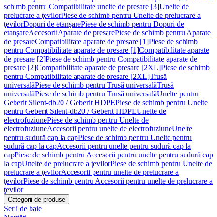
schimb pentru Compatibilitate unelte de presare [3]
Unelte de
prelucrare a ţevilor
Piese de schimb pentru Unelte de prelucrare a
ţevilor
Dopuri de etanşare
Piese de schimb pentru Dopuri de
etanşare
Accesorii
Aparate de presare
Piese de schimb pentru Aparate
de presare
Compatibilitate aparate de presare [1]
Piese de schimb
pentru Compatibilitate aparate de presare [1]
Compatibilitate aparate
de presare [2]
Piese de schimb pentru Compatibilitate aparate de
presare [2]
Compatibilitate aparate de presare [2XL]
Piese de schimb
pentru Compatibilitate aparate de presare [2XL]
Trusă
universală
Piese de schimb pentru Trusă universală
Trusă
universală
Piese de schimb pentru Trusă universală
Unelte pentru
Geberit Silent-db20 / Geberit HDPE
Piese de schimb pentru Unelte
pentru Geberit Silent-db20 / Geberit HDPE
Unelte de
electrofuziune
Piese de schimb pentru Unelte de
electrofuziune
Accesorii pentru unelte de electrofuziune
Unelte
pentru sudură cap la cap
Piese de schimb pentru Unelte pentru
sudură cap la cap
Accesorii pentru unelte pentru sudură cap la
cap
Piese de schimb pentru Accesorii pentru unelte pentru sudură cap
la cap
Unelte de prelucrare a ţevilor
Piese de schimb pentru Unelte de
prelucrare a ţevilor
Accesorii pentru unelte de prelucrare a
ţevilor
Piese de schimb pentru Accesorii pentru unelte de prelucrare a
ţevilor
Categorii de produse
Serii de baie