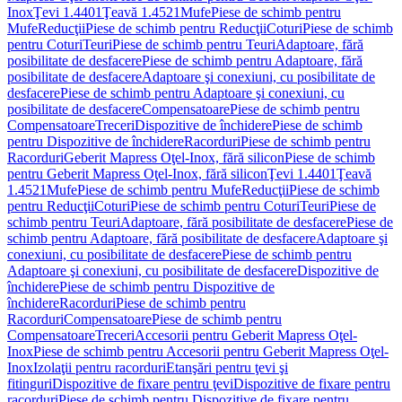
Inox
Ţevi 1.4401
Ţeavă 1.4521
Mufe
Piese de schimb pentru
Mufe
Reducţii
Piese de schimb pentru Reducţii
Coturi
Piese de schimb
pentru Coturi
Teuri
Piese de schimb pentru Teuri
Adaptoare, fără
posibilitate de desfacere
Piese de schimb pentru Adaptoare, fără
posibilitate de desfacere
Adaptoare şi conexiuni, cu posibilitate de
desfacere
Piese de schimb pentru Adaptoare şi conexiuni, cu
posibilitate de desfacere
Compensatoare
Piese de schimb pentru
Compensatoare
Treceri
Dispozitive de închidere
Piese de schimb
pentru Dispozitive de închidere
Racorduri
Piese de schimb pentru
Racorduri
Geberit Mapress Oţel-Inox, fără silicon
Piese de schimb
pentru Geberit Mapress Oţel-Inox, fără silicon
Ţevi 1.4401
Ţeavă
1.4521
Mufe
Piese de schimb pentru Mufe
Reducţii
Piese de schimb
pentru Reducţii
Coturi
Piese de schimb pentru Coturi
Teuri
Piese de
schimb pentru Teuri
Adaptoare, fără posibilitate de desfacere
Piese de
schimb pentru Adaptoare, fără posibilitate de desfacere
Adaptoare şi
conexiuni, cu posibilitate de desfacere
Piese de schimb pentru
Adaptoare şi conexiuni, cu posibilitate de desfacere
Dispozitive de
închidere
Piese de schimb pentru Dispozitive de
închidere
Racorduri
Piese de schimb pentru
Racorduri
Compensatoare
Piese de schimb pentru
Compensatoare
Treceri
Accesorii pentru Geberit Mapress Oţel-
Inox
Piese de schimb pentru Accesorii pentru Geberit Mapress Oţel-
Inox
Izolaţii pentru racorduri
Etanşări pentru ţevi şi
fitinguri
Dispozitive de fixare pentru ţevi
Dispozitive de fixare pentru
racorduri
Piese de schimb pentru Dispozitive de fixare pentru