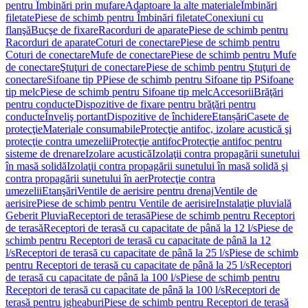
pentru Îmbinări prin mufare
Adaptoare la alte materiale
Îmbinări
filetate
Piese de schimb pentru Îmbinări filetate
Conexiuni cu
flanşă
Bucşe de fixare
Racorduri de aparate
Piese de schimb pentru
Racorduri de aparate
Coturi de conectare
Piese de schimb pentru
Coturi de conectare
Mufe de conectare
Piese de schimb pentru Mufe
de conectare
Ştuţuri de conectare
Piese de schimb pentru Ştuţuri de
conectare
Sifoane tip P
Piese de schimb pentru Sifoane tip P
Sifoane
tip melc
Piese de schimb pentru Sifoane tip melc
Accesorii
Brăţări
pentru conducte
Dispozitive de fixare pentru brăţări pentru
conducte
Înveliş portant
Dispozitive de închidere
Etanșări
Casete de
protecţie
Materiale consumabile
Protecţie antifoc, izolare acustică şi
protecţie contra umezelii
Protecţie antifoc
Protecţie antifoc pentru
sisteme de drenare
Izolare acustică
Izolaţii contra propagării sunetului
în masă solidă
Izolaţii contra propagării sunetului în masă solidă şi
contra propagării sunetului în aer
Protecţie contra
umezelii
Etanşări
Ventile de aerisire pentru drenaj
Ventile de
aerisire
Piese de schimb pentru Ventile de aerisire
Instalaţie pluvială
Geberit Pluvia
Receptori de terasă
Piese de schimb pentru Receptori
de terasă
Receptori de terasă cu capacitate de până la 12 l/s
Piese de
schimb pentru Receptori de terasă cu capacitate de până la 12
l/s
Receptori de terasă cu capacitate de până la 25 l/s
Piese de schimb
pentru Receptori de terasă cu capacitate de până la 25 l/s
Receptori
de terasă cu capacitate de până la 100 l/s
Piese de schimb pentru
Receptori de terasă cu capacitate de până la 100 l/s
Receptori de
terasă pentru jgheaburi
Piese de schimb pentru Receptori de terasă