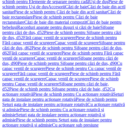
schimb pentru Elemente de separare pentru cadă
Uşi de duş
Piese de
schimb pentru Uşi de duş
Accesorii
Căzi de baie
Căzi de baie din acril
sanitar
Piese de schimb pentru Căzi de baie din acril sanitar
Căzi de
baie rectangulare
Piese de schimb pentru Căzi de baie
rectangulare
Căzi de baie din material compozit
Căzi de baie pentru
bebeluşi
Racorduri aparate pentru duşuri şi căzi de baie
Sifoane
pentru căzi de duş, d52
Piese de schimb pentru Sifoane pentru căzi
de duş, d52
Fără capac ventil de scurgere
Piese de schimb pentru
Fără capac ventil de scurgere
Capac ventil de scurgere
Sifoane pentru
căzi de duş, d62
Piese de schimb pentru Sifoane pentru căzi de duş,
d62
Fără capac ventil de scurgere
Piese de schimb pentru Fără capac
ventil de scurgere
Capac ventil de scurgere
Sifoane pentru căzi de
duş, d90
Piese de schimb pentru Sifoane pentru căzi de duş, d90
Cu
capac ventil de scurgere
Piese de schimb pentru Cu capac ventil de
scurgere
Fără capac ventil de scurgere
Piese de schimb pentru Fără
capac ventil de scurgere
Capac ventil de scurgere
Piese de schimb
pentru Capac ventil de scurgere
Sifoane pentru căzi de baie,
d52
Piese de schimb pentru Sifoane pentru căzi de baie, d52
Cu
acţionare rotativă
Piese de schimb pentru Cu acţionare rotativă
Seturi
gata de instalare pentru acţionare rotativă
Piese de schimb pentru
Seturi gata de instalare pentru acţionare rotativă
Cu acţionare rotativă
şi admisie
Piese de schimb pentru Cu acţionare rotativă şi
admisie
Seturi gata de instalare pentru acţionare rotativă şi
admisie
Piese de schimb pentru Seturi gata de instalare pentru
acţionare rotativă şi admisie
Cu acţionare sub presiune