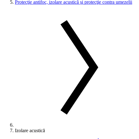
Protecţie antifoc, izolare acustică şi protecţie contra umezelii
Izolare acustică