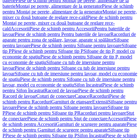
baterie
Piese de schimb pentru Montaj pe perete, alimentare de la
baterie
Montaj pe perete, alimentare de la generator
Piese de schimb
pentru Montaj pe perete, alimentare de la generator
Montaj pe perete,
mixer cu două butoane de reglare rece-cald
Piese de schimb pentru
Montaj pe perete, mixer cu două butoane de reglare rece-
cald
Accesorii
Piese de schimb pentru Accesorii
Pentru bateriile de
lavoar
Piese de schimb pentru Pentru bateriile de lavoar
Racorduri de
aparate pentru zona de spălare, lavoar, aparate şi spălător
Sifoane
pentru lavoare
Piese de schimb pentru Sifoane pentru lavoare
Sifoane
tip P
Piese de schimb pentru Sifoane tip P
Sifoane de tip P, model cu
economie de spaţiu
Piese de schimb pentru Sifoane de tip P, model
cu economie de spaţiu
Sifoane cu tub de imersiune pentru
lavoar
Piese de schimb pentru Sifoane cu tub de imersiune pentru
lavoar
Sifoane cu tub de imersiune pentru lavoar, model cu economie
de spaţiu
Piese de schimb pentru Sifoane cu tub de imersiune pentru
lavoar, model cu economie de spaţiu
Sifon încastrat
Piese de schimb
pentru Sifon încastrat
Racord de lavoar
Piese de schimb pentru
Racord de lavoar
Coturi de conectare
Capace
Racorduri
Piese de
schimb pentru Racorduri
Garnituri de etanşare
Extensii
Sifoane pentru
lavoare
Piese de schimb pentru Sifoane pentru lavoare
Sifoane tip
P
Piese de schimb pentru Sifoane tip P
Racorduri pentru lavoare
Ştuţ
de conectare
Piese de schimb pentru Ştuţ de conectare
Accesorii
Piese
de schimb pentru Accesorii
Garnituri de scurgere pentru aparate
Piese
de schimb pentru Garnituri de scurgere pentru aparate
Sifoane tip
P
Piese de schimb pentru Sifoane tip P
Sifon încastrat
Piese de schimb