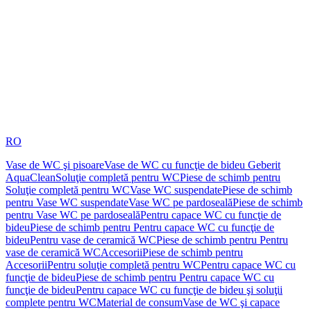
RO
Vase de WC şi pisoare
Vase de WC cu funcţie de bideu Geberit
AquaClean
Soluţie completă pentru WC
Piese de schimb pentru
Soluţie completă pentru WC
Vase WC suspendate
Piese de schimb
pentru Vase WC suspendate
Vase WC pe pardoseală
Piese de schimb
pentru Vase WC pe pardoseală
Pentru capace WC cu funcţie de
bideu
Piese de schimb pentru Pentru capace WC cu funcţie de
bideu
Pentru vase de ceramică WC
Piese de schimb pentru Pentru
vase de ceramică WC
Accesorii
Piese de schimb pentru
Accesorii
Pentru soluţie completă pentru WC
Pentru capace WC cu
funcţie de bideu
Piese de schimb pentru Pentru capace WC cu
funcţie de bideu
Pentru capace WC cu funcţie de bideu şi soluţii
complete pentru WC
Material de consum
Vase de WC şi capace