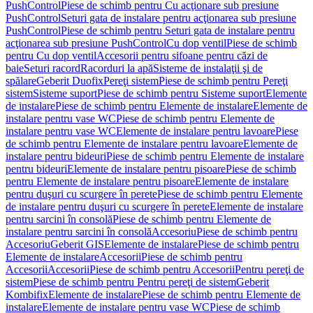
PushControl
Piese de schimb pentru Cu acţionare sub presiune
PushControl
Seturi gata de instalare pentru acţionarea sub presiune
PushControl
Piese de schimb pentru Seturi gata de instalare pentru
acţionarea sub presiune PushControl
Cu dop ventil
Piese de schimb
pentru Cu dop ventil
Accesorii pentru sifoane pentru căzi de
baie
Seturi racord
Racorduri la apă
Sisteme de instalaţii şi de
spălare
Geberit Duofix
Pereţi sistem
Piese de schimb pentru Pereţi
sistem
Sisteme suport
Piese de schimb pentru Sisteme suport
Elemente
de instalare
Piese de schimb pentru Elemente de instalare
Elemente de
instalare pentru vase WC
Piese de schimb pentru Elemente de
instalare pentru vase WC
Elemente de instalare pentru lavoare
Piese
de schimb pentru Elemente de instalare pentru lavoare
Elemente de
instalare pentru bideuri
Piese de schimb pentru Elemente de instalare
pentru bideuri
Elemente de instalare pentru pisoare
Piese de schimb
pentru Elemente de instalare pentru pisoare
Elemente de instalare
pentru duşuri cu scurgere în perete
Piese de schimb pentru Elemente
de instalare pentru duşuri cu scurgere în perete
Elemente de instalare
pentru sarcini în consolă
Piese de schimb pentru Elemente de
instalare pentru sarcini în consolă
Accesoriu
Piese de schimb pentru
Accesoriu
Geberit GIS
Elemente de instalare
Piese de schimb pentru
Elemente de instalare
Accesorii
Piese de schimb pentru
Accesorii
Accesorii
Piese de schimb pentru Accesorii
Pentru pereţi de
sistem
Piese de schimb pentru Pentru pereţi de sistem
Geberit
Kombifix
Elemente de instalare
Piese de schimb pentru Elemente de
instalare
Elemente de instalare pentru vase WC
Piese de schimb