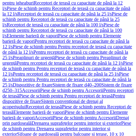
pentru jgheaburi
Receptori de terasă cu capacitate de până la 12
l/s
Piese de schimb pentru Receptori de terasă cu capacitate de până
la 12 l/s
Receptori de terasă cu capacitate de până la 25 l/s
Piese de
schimb pentru Receptori de terasă cu capacitate de până la 25
l/s
Receptori de terasă cu capacitate de până la 100 l/s
Piese de
schimb pentru Receptori de terasă cu capacitate de până la 100
l/s
Elemente barieră de vapori
Piese de schimb pentru Elemente
barieră de vapori
Pentru receptori de terasă cu capacitate de până la
12 l/s
Piese de schimb pentru Pentru receptori de terasă cu capacitate
de până la 12 l/s
Pentru receptori de terasă cu capacitate de până la
25 l/s
Preaplinuri de urgenţă
Piese de schimb pentru Preaplinuri de
urgenţă
Pentru receptori de terasă cu capacitate de până la 12 l/s
Piese
de schimb pentru Pentru receptori de terasă cu capacitate de până la
12 l/s
Pentru receptori de terasă cu capacitate de până la 25 l/s
Piese
de schimb pentru Pentru receptori de terasă cu capacitate de până la
25 l/s
Dispozitive de fixare
Sistem de fixare d40–200
Sistem de fixare
d250–315
Accesorii
Piese de schimb pentru Accesorii
Pentru receptori
de terasă
Piese de schimb pentru Pentru receptori de terasă
Pentru
dispozitive de fixare
Sistem convenţional de drenaj al
acoperişului
Receptori de terasă
Piese de schimb pentru Receptori de
terasă
Elemente barieră de vapori
Piese de schimb pentru Elemente
barieră de vapori
Accesorii
Piese de schimb pentru Accesorii
Drenaj
prin pardoseală
Drenarea suprafeţelor pentru interior şi exterior
Piese
de schimb pentru Drenarea suprafeţelor pentru interior şi
exterior
Sifoane de pardoseală pentru balcoane și terase, 10 x 10