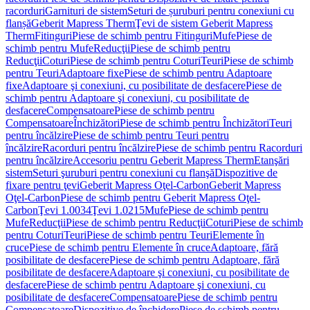
racorduri
Garnituri de sistem
Seturi de șuruburi pentru conexiuni cu
flanșă
Geberit Mapress Therm
Ţevi de sistem Geberit Mapress
Therm
Fitinguri
Piese de schimb pentru Fitinguri
Mufe
Piese de
schimb pentru Mufe
Reducţii
Piese de schimb pentru
Reducţii
Coturi
Piese de schimb pentru Coturi
Teuri
Piese de schimb
pentru Teuri
Adaptoare fixe
Piese de schimb pentru Adaptoare
fixe
Adaptoare şi conexiuni, cu posibilitate de desfacere
Piese de
schimb pentru Adaptoare şi conexiuni, cu posibilitate de
desfacere
Compensatoare
Piese de schimb pentru
Compensatoare
Închizători
Piese de schimb pentru Închizători
Teuri
pentru încălzire
Piese de schimb pentru Teuri pentru
încălzire
Racorduri pentru încălzire
Piese de schimb pentru Racorduri
pentru încălzire
Accesoriu pentru Geberit Mapress Therm
Etanşări
sistem
Seturi şuruburi pentru conexiuni cu flanşă
Dispozitive de
fixare pentru ţevi
Geberit Mapress Oţel-Carbon
Geberit Mapress
Oţel-Carbon
Piese de schimb pentru Geberit Mapress Oţel-
Carbon
Ţevi 1.0034
Ţevi 1.0215
Mufe
Piese de schimb pentru
Mufe
Reducţii
Piese de schimb pentru Reducţii
Coturi
Piese de schimb
pentru Coturi
Teuri
Piese de schimb pentru Teuri
Elemente în
cruce
Piese de schimb pentru Elemente în cruce
Adaptoare, fără
posibilitate de desfacere
Piese de schimb pentru Adaptoare, fără
posibilitate de desfacere
Adaptoare şi conexiuni, cu posibilitate de
desfacere
Piese de schimb pentru Adaptoare şi conexiuni, cu
posibilitate de desfacere
Compensatoare
Piese de schimb pentru
Compensatoare
Dispozitive de închidere
Piese de schimb pentru