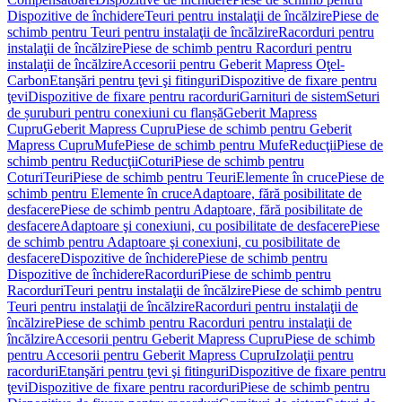
Dispozitive de închidere
Teuri pentru instalaţii de încălzire
Piese de
schimb pentru Teuri pentru instalaţii de încălzire
Racorduri pentru
instalaţii de încălzire
Piese de schimb pentru Racorduri pentru
instalaţii de încălzire
Accesorii pentru Geberit Mapress Oţel-
Carbon
Etanşări pentru ţevi şi fitinguri
Dispozitive de fixare pentru
ţevi
Dispozitive de fixare pentru racorduri
Garnituri de sistem
Seturi
de șuruburi pentru conexiuni cu flanșă
Geberit Mapress
Cupru
Geberit Mapress Cupru
Piese de schimb pentru Geberit
Mapress Cupru
Mufe
Piese de schimb pentru Mufe
Reducţii
Piese de
schimb pentru Reducţii
Coturi
Piese de schimb pentru
Coturi
Teuri
Piese de schimb pentru Teuri
Elemente în cruce
Piese de
schimb pentru Elemente în cruce
Adaptoare, fără posibilitate de
desfacere
Piese de schimb pentru Adaptoare, fără posibilitate de
desfacere
Adaptoare şi conexiuni, cu posibilitate de desfacere
Piese
de schimb pentru Adaptoare şi conexiuni, cu posibilitate de
desfacere
Dispozitive de închidere
Piese de schimb pentru
Dispozitive de închidere
Racorduri
Piese de schimb pentru
Racorduri
Teuri pentru instalaţii de încălzire
Piese de schimb pentru
Teuri pentru instalaţii de încălzire
Racorduri pentru instalaţii de
încălzire
Piese de schimb pentru Racorduri pentru instalaţii de
încălzire
Accesorii pentru Geberit Mapress Cupru
Piese de schimb
pentru Accesorii pentru Geberit Mapress Cupru
Izolaţii pentru
racorduri
Etanşări pentru ţevi şi fitinguri
Dispozitive de fixare pentru
ţevi
Dispozitive de fixare pentru racorduri
Piese de schimb pentru