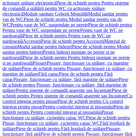
acţionare spălare electronică
Piese de schimb pentru Pentru sisteme
de comandă a spălării pentru WC cu acţionare spălare
electronică
Module sanitare Geberit Monolith
Modul sanitar pentru
vas de WC
Piese de schimb pentru Modul sanitar pentru vas de
WC
Pentru vase de WC suspendate pe perete
Piese de schimb pentru
Pentru vase de WC suspendate pe perete
Pentru vase de WC pe
pardoseală
Piese de schimb pentru Pentru vase de WC pe
pardoseală
Accesorii
Piese de schimb pentru Accesorii
Material de
consum
Modul sanitar pentru bideuri
Piese de schimb pentru Modul
sanitar pentru bideuri
Pentru bideuri montate pe perete şi pe
pardoseală
Piese de schimb pentru Pentru bideuri montate pe perete
şi pe pardoseală
Pisoare
Pisoare, funcţionare cu spălare, cu margine
de spălare
Piese de schimb pentru Pisoare, funcţionare cu spălare, cu
margine de spălare
Fără capac
Piese de schimb pentru Fără
capac
Pisoare, funcţionare cu spălare, fără margine de spălare
Piese
de schimb pentru Pisoare, funcţionare cu spălare, fără margine de
spălare
Pentru sisteme de comandă aparente sau încastrate
Piese de
schimb pentru Pentru sisteme de comandă aparente sau încastrate
Cu
control integrat pentru pisoar
Piese de schimb pentru Cu control
integrat pentru pisoar
Pentru controlul integrat al pisoarului
Piese de
schimb pentru Pentru controlul integrat al pisoarului
Pisoar,
funcţionare cu spălare, cu/pentru capac WC
Piese de schimb pentru
Pisoar, funcţionare cu spălare, cu/pentru capac WC
Fără bordură de
spălare
Piese de schimb pentru Fără bordură de spălare
Pisoare,
funcţionare fără apă
Piese de schimb pentru Pisoare, funcţionare fără