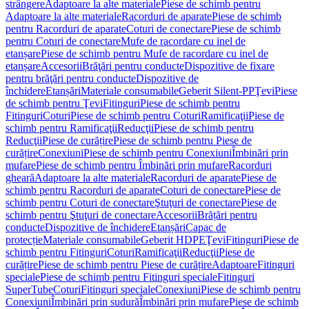
strângere
Adaptoare la alte materiale
Piese de schimb pentru
Adaptoare la alte materiale
Racorduri de aparate
Piese de schimb
pentru Racorduri de aparate
Coturi de conectare
Piese de schimb
pentru Coturi de conectare
Mufe de racordare cu inel de
etanșare
Piese de schimb pentru Mufe de racordare cu inel de
etanșare
Accesorii
Brăţări pentru conducte
Dispozitive de fixare
pentru brăţări pentru conducte
Dispozitive de
închidere
Etanșări
Materiale consumabile
Geberit Silent-PP
Ţevi
Piese
de schimb pentru Ţevi
Fitinguri
Piese de schimb pentru
Fitinguri
Coturi
Piese de schimb pentru Coturi
Ramificaţii
Piese de
schimb pentru Ramificaţii
Reducţii
Piese de schimb pentru
Reducţii
Piese de curățire
Piese de schimb pentru Piese de
curățire
Conexiuni
Piese de schimb pentru Conexiuni
Îmbinări prin
mufare
Piese de schimb pentru Îmbinări prin mufare
Racorduri
gheară
Adaptoare la alte materiale
Racorduri de aparate
Piese de
schimb pentru Racorduri de aparate
Coturi de conectare
Piese de
schimb pentru Coturi de conectare
Ştuţuri de conectare
Piese de
schimb pentru Ştuţuri de conectare
Accesorii
Brățări pentru
conducte
Dispozitive de închidere
Etanșări
Capac de
protecție
Materiale consumabile
Geberit HDPE
Ţevi
Fitinguri
Piese de
schimb pentru Fitinguri
Coturi
Ramificaţii
Reducţii
Piese de
curățire
Piese de schimb pentru Piese de curățire
Adaptoare
Fitinguri
speciale
Piese de schimb pentru Fitinguri speciale
Fitinguri
SuperTube
Coturi
Fitinguri speciale
Conexiuni
Piese de schimb pentru
Conexiuni
Îmbinări prin sudură
Îmbinări prin mufare
Piese de schimb