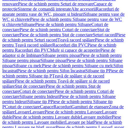
renovare
Piese de schimb pentru Seturi de renovare
Capace de
protecţie
Sisteme de comandă integrate
Alte accesorii
Racorduri de
aparate pentru vase de WC, pisoare şi bideuri
Sifoane pentru vase de
WC şi chiuvete
Piese de schimb pentru Sifoane pentru vase de WC
şi chiuvete
Sifoane
Piese de schimb pentru Sifoane
Coturi de
conectare
Piese de schimb pentru Coturi de conectare
Ştuţ de
conectare
Piese de schimb pentru Ştuţ de conectare
Seturi racord
Piese
de schimb pentru Seturi racord
Ţeavă racord spălare
Piese de schimb
pentru Ţeavă racord spălare
Racorduri din PVC
Piese de schimb
pentru Racorduri din PVC
Mufe şi capace de acoperire
Piese de
adaptor şi de îmbinare
Sifoane pentru pisoar
Piese de schimb pentru
Sifoane pentru pisoar
Sifoane pisoar
Piese de schimb pentru Sifoane
pisoar
Sifoane cu melc
Piese de schimb pentru Sifoane cu melc
Sifon
încastrat
Piese de schimb pentru Sifon încastrat
Sifoane tip P
Piese de
schimb pentru Sifoane tip P
Ţeavă de spălare şi de racord
spălare
Piese de schimb pentru Ţeavă de spălare şi de racord
spălare
Ştuţ de conectare
Piese de schimb pentru Ştuţ de
conectare
Coturi de conectare
Piese de schimb pentru Coturi de
conectare
Sifoane pentru bideuri
Piese de schimb pentru Sifoane
pentru bideuri
Sifoane tip P
Piese de schimb pentru Sifoane tip
P
Coturi de conectare
Capace
Racorduri
Garnituri de etanşare
Zona de
spălare
Lavoare
Lavoare
Piese de schimb pentru Lavoare
Lavoare
duble
Piese de schimb pentru Lavoare duble
Lavoare mobilier
Piese
de schimb pentru Lavoare mobilier
Lavoare pe blat
Piese de schimb
pentru Lavoare pe blat
Lavoar
Piese de schimb pentru Lavoar
Lavoar