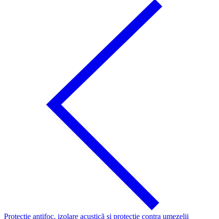
Protecţie antifoc, izolare acustică şi protecţie contra umezelii