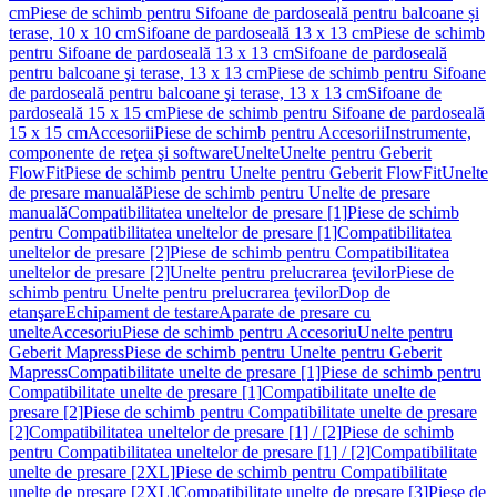
cm
Piese de schimb pentru Sifoane de pardoseală pentru balcoane și
terase, 10 x 10 cm
Sifoane de pardoseală 13 x 13 cm
Piese de schimb
pentru Sifoane de pardoseală 13 x 13 cm
Sifoane de pardoseală
pentru balcoane şi terase, 13 x 13 cm
Piese de schimb pentru Sifoane
de pardoseală pentru balcoane şi terase, 13 x 13 cm
Sifoane de
pardoseală 15 x 15 cm
Piese de schimb pentru Sifoane de pardoseală
15 x 15 cm
Accesorii
Piese de schimb pentru Accesorii
Instrumente,
componente de reţea şi software
Unelte
Unelte pentru Geberit
FlowFit
Piese de schimb pentru Unelte pentru Geberit FlowFit
Unelte
de presare manuală
Piese de schimb pentru Unelte de presare
manuală
Compatibilitatea uneltelor de presare [1]
Piese de schimb
pentru Compatibilitatea uneltelor de presare [1]
Compatibilitatea
uneltelor de presare [2]
Piese de schimb pentru Compatibilitatea
uneltelor de presare [2]
Unelte pentru prelucrarea ţevilor
Piese de
schimb pentru Unelte pentru prelucrarea ţevilor
Dop de
etanşare
Echipament de testare
Aparate de presare cu
unelte
Accesoriu
Piese de schimb pentru Accesoriu
Unelte pentru
Geberit Mapress
Piese de schimb pentru Unelte pentru Geberit
Mapress
Compatibilitate unelte de presare [1]
Piese de schimb pentru
Compatibilitate unelte de presare [1]
Compatibilitate unelte de
presare [2]
Piese de schimb pentru Compatibilitate unelte de presare
[2]
Compatibilitatea uneltelor de presare [1] / [2]
Piese de schimb
pentru Compatibilitatea uneltelor de presare [1] / [2]
Compatibilitate
unelte de presare [2XL]
Piese de schimb pentru Compatibilitate
unelte de presare [2XL]
Compatibilitate unelte de presare [3]
Piese de