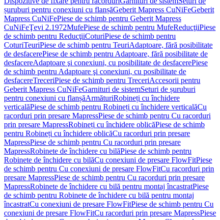
Dispozitive de fixare pentru racorduri
Garnituri de sistem
Seturi de
șuruburi pentru conexiuni cu flanșă
Geberit Mapress CuNiFe
Geberit
Mapress CuNiFe
Piese de schimb pentru Geberit Mapress
CuNiFe
Ţevi 2.1972
Mufe
Piese de schimb pentru Mufe
Reducţii
Piese
de schimb pentru Reducţii
Coturi
Piese de schimb pentru
Coturi
Teuri
Piese de schimb pentru Teuri
Adaptoare, fără posibilitate
de desfacere
Piese de schimb pentru Adaptoare, fără posibilitate de
desfacere
Adaptoare şi conexiuni, cu posibilitate de desfacere
Piese
de schimb pentru Adaptoare şi conexiuni, cu posibilitate de
desfacere
Treceri
Piese de schimb pentru Treceri
Accesorii pentru
Geberit Mapress CuNiFe
Garnituri de sistem
Seturi de șuruburi
pentru conexiuni cu flanșă
Armături
Robineți cu închidere
verticală
Piese de schimb pentru Robineți cu închidere verticală
Cu
racorduri prin presare Mapress
Piese de schimb pentru Cu racorduri
prin presare Mapress
Robineți cu închidere oblică
Piese de schimb
pentru Robineți cu închidere oblică
Cu racorduri prin presare
Mapress
Piese de schimb pentru Cu racorduri prin presare
Mapress
Robinete de închidere cu bilă
Piese de schimb pentru
Robinete de închidere cu bilă
Cu conexiuni de presare FlowFit
Piese
de schimb pentru Cu conexiuni de presare FlowFit
Cu racorduri prin
presare Mapress
Piese de schimb pentru Cu racorduri prin presare
Mapress
Robinete de închidere cu bilă pentru montaj încastrat
Piese
de schimb pentru Robinete de închidere cu bilă pentru montaj
încastrat
Cu conexiuni de presare FlowFit
Piese de schimb pentru Cu
conexiuni de presare FlowFit
Cu racorduri prin presare Mapress
Piese