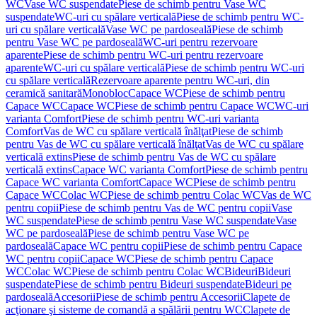
WC
Vase WC suspendate
Piese de schimb pentru Vase WC
suspendate
WC-uri cu spălare verticală
Piese de schimb pentru WC-
uri cu spălare verticală
Vase WC pe pardoseală
Piese de schimb
pentru Vase WC pe pardoseală
WC-uri pentru rezervoare
aparente
Piese de schimb pentru WC-uri pentru rezervoare
aparente
WC-uri cu spălare verticală
Piese de schimb pentru WC-uri
cu spălare verticală
Rezervoare aparente pentru WC-uri, din
ceramică sanitară
Monobloc
Capace WC
Piese de schimb pentru
Capace WC
Capace WC
Piese de schimb pentru Capace WC
WC-uri
varianta Comfort
Piese de schimb pentru WC-uri varianta
Comfort
Vas de WC cu spălare verticală înălţat
Piese de schimb
pentru Vas de WC cu spălare verticală înălţat
Vas de WC cu spălare
verticală extins
Piese de schimb pentru Vas de WC cu spălare
verticală extins
Capace WC varianta Comfort
Piese de schimb pentru
Capace WC varianta Comfort
Capace WC
Piese de schimb pentru
Capace WC
Colac WC
Piese de schimb pentru Colac WC
Vas de WC
pentru copii
Piese de schimb pentru Vas de WC pentru copii
Vase
WC suspendate
Piese de schimb pentru Vase WC suspendate
Vase
WC pe pardoseală
Piese de schimb pentru Vase WC pe
pardoseală
Capace WC pentru copii
Piese de schimb pentru Capace
WC pentru copii
Capace WC
Piese de schimb pentru Capace
WC
Colac WC
Piese de schimb pentru Colac WC
Bideuri
Bideuri
suspendate
Piese de schimb pentru Bideuri suspendate
Bideuri pe
pardoseală
Accesorii
Piese de schimb pentru Accesorii
Clapete de
acţionare şi sisteme de comandă a spălării pentru WC
Clapete de