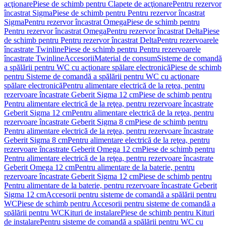
acţionare
Piese de schimb pentru Clapete de acţionare
Pentru rezervor
încastrat Sigma
Piese de schimb pentru Pentru rezervor încastrat
Sigma
Pentru rezervor încastrat Omega
Piese de schimb pentru
Pentru rezervor încastrat Omega
Pentru rezervor încastrat Delta
Piese
de schimb pentru Pentru rezervor încastrat Delta
Pentru rezervoarele
încastrate Twinline
Piese de schimb pentru Pentru rezervoarele
încastrate Twinline
Accesorii
Material de consum
Sisteme de comandă
a spălării pentru WC cu acţionare spălare electronică
Piese de schimb
pentru Sisteme de comandă a spălării pentru WC cu acţionare
spălare electronică
Pentru alimentare electrică de la reţea, pentru
rezervoare încastrate Geberit Sigma 12 cm
Piese de schimb pentru
Pentru alimentare electrică de la reţea, pentru rezervoare încastrate
Geberit Sigma 12 cm
Pentru alimentare electrică de la reţea, pentru
rezervoare încastrate Geberit Sigma 8 cm
Piese de schimb pentru
Pentru alimentare electrică de la reţea, pentru rezervoare încastrate
Geberit Sigma 8 cm
Pentru alimentare electrică de la reţea, pentru
rezervoare încastrate Geberit Omega 12 cm
Piese de schimb pentru
Pentru alimentare electrică de la reţea, pentru rezervoare încastrate
Geberit Omega 12 cm
Pentru alimentare de la baterie, pentru
rezervoare încastrate Geberit Sigma 12 cm
Piese de schimb pentru
Pentru alimentare de la baterie, pentru rezervoare încastrate Geberit
Sigma 12 cm
Accesorii pentru sisteme de comandă a spălării pentru
WC
Piese de schimb pentru Accesorii pentru sisteme de comandă a
spălării pentru WC
Kituri de instalare
Piese de schimb pentru Kituri
de instalare
Pentru sisteme de comandă a spălării pentru WC cu