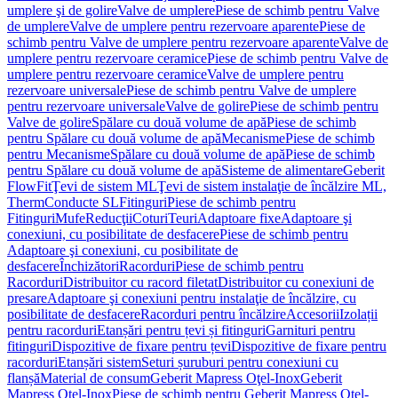
umplere şi de golire
Valve de umplere
Piese de schimb pentru Valve
de umplere
Valve de umplere pentru rezervoare aparente
Piese de
schimb pentru Valve de umplere pentru rezervoare aparente
Valve de
umplere pentru rezervoare ceramice
Piese de schimb pentru Valve de
umplere pentru rezervoare ceramice
Valve de umplere pentru
rezervoare universale
Piese de schimb pentru Valve de umplere
pentru rezervoare universale
Valve de golire
Piese de schimb pentru
Valve de golire
Spălare cu două volume de apă
Piese de schimb
pentru Spălare cu două volume de apă
Mecanisme
Piese de schimb
pentru Mecanisme
Spălare cu două volume de apă
Piese de schimb
pentru Spălare cu două volume de apă
Sisteme de alimentare
Geberit
FlowFit
Ţevi de sistem ML
Ţevi de sistem instalaţie de încălzire ML,
Therm
Conducte SL
Fitinguri
Piese de schimb pentru
Fitinguri
Mufe
Reducţii
Coturi
Teuri
Adaptoare fixe
Adaptoare şi
conexiuni, cu posibilitate de desfacere
Piese de schimb pentru
Adaptoare şi conexiuni, cu posibilitate de
desfacere
Închizători
Racorduri
Piese de schimb pentru
Racorduri
Distribuitor cu racord filetat
Distribuitor cu conexiuni de
presare
Adaptoare şi conexiuni pentru instalaţie de încălzire, cu
posibilitate de desfacere
Racorduri pentru încălzire
Accesorii
Izolații
pentru racorduri
Etanșări pentru țevi și fitinguri
Garnituri pentru
fitinguri
Dispozitive de fixare pentru țevi
Dispozitive de fixare pentru
racorduri
Etanșări sistem
Seturi șuruburi pentru conexiuni cu
flanșă
Material de consum
Geberit Mapress Oţel-Inox
Geberit
Mapress Oţel-Inox
Piese de schimb pentru Geberit Mapress Oţel-