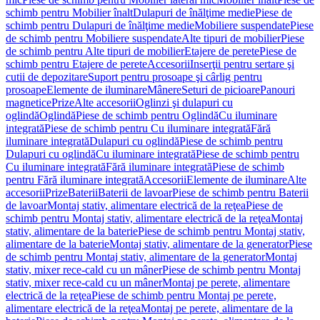
schimb pentru Mobilier înalt
Dulapuri de înălţime medie
Piese de
schimb pentru Dulapuri de înălţime medie
Mobiliere suspendate
Piese
de schimb pentru Mobiliere suspendate
Alte tipuri de mobilier
Piese
de schimb pentru Alte tipuri de mobilier
Etajere de perete
Piese de
schimb pentru Etajere de perete
Accesorii
Inserţii pentru sertare şi
cutii de depozitare
Suport pentru prosoape şi cârlig pentru
prosoape
Elemente de iluminare
Mânere
Seturi de picioare
Panouri
magnetice
Prize
Alte accesorii
Oglinzi şi dulapuri cu
oglindă
Oglindă
Piese de schimb pentru Oglindă
Cu iluminare
integrată
Piese de schimb pentru Cu iluminare integrată
Fără
iluminare integrată
Dulapuri cu oglindă
Piese de schimb pentru
Dulapuri cu oglindă
Cu iluminare integrată
Piese de schimb pentru
Cu iluminare integrată
Fără iluminare integrată
Piese de schimb
pentru Fără iluminare integrată
Accesorii
Elemente de iluminare
Alte
accesorii
Prize
Baterii
Baterii de lavoar
Piese de schimb pentru Baterii
de lavoar
Montaj stativ, alimentare electrică de la reţea
Piese de
schimb pentru Montaj stativ, alimentare electrică de la reţea
Montaj
stativ, alimentare de la baterie
Piese de schimb pentru Montaj stativ,
alimentare de la baterie
Montaj stativ, alimentare de la generator
Piese
de schimb pentru Montaj stativ, alimentare de la generator
Montaj
stativ, mixer rece-cald cu un mâner
Piese de schimb pentru Montaj
stativ, mixer rece-cald cu un mâner
Montaj pe perete, alimentare
electrică de la reţea
Piese de schimb pentru Montaj pe perete,
alimentare electrică de la reţea
Montaj pe perete, alimentare de la