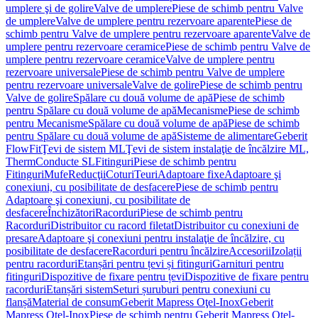
umplere şi de golire
Valve de umplere
Piese de schimb pentru Valve
de umplere
Valve de umplere pentru rezervoare aparente
Piese de
schimb pentru Valve de umplere pentru rezervoare aparente
Valve de
umplere pentru rezervoare ceramice
Piese de schimb pentru Valve de
umplere pentru rezervoare ceramice
Valve de umplere pentru
rezervoare universale
Piese de schimb pentru Valve de umplere
pentru rezervoare universale
Valve de golire
Piese de schimb pentru
Valve de golire
Spălare cu două volume de apă
Piese de schimb
pentru Spălare cu două volume de apă
Mecanisme
Piese de schimb
pentru Mecanisme
Spălare cu două volume de apă
Piese de schimb
pentru Spălare cu două volume de apă
Sisteme de alimentare
Geberit
FlowFit
Ţevi de sistem ML
Ţevi de sistem instalaţie de încălzire ML,
Therm
Conducte SL
Fitinguri
Piese de schimb pentru
Fitinguri
Mufe
Reducţii
Coturi
Teuri
Adaptoare fixe
Adaptoare şi
conexiuni, cu posibilitate de desfacere
Piese de schimb pentru
Adaptoare şi conexiuni, cu posibilitate de
desfacere
Închizători
Racorduri
Piese de schimb pentru
Racorduri
Distribuitor cu racord filetat
Distribuitor cu conexiuni de
presare
Adaptoare şi conexiuni pentru instalaţie de încălzire, cu
posibilitate de desfacere
Racorduri pentru încălzire
Accesorii
Izolații
pentru racorduri
Etanșări pentru țevi și fitinguri
Garnituri pentru
fitinguri
Dispozitive de fixare pentru țevi
Dispozitive de fixare pentru
racorduri
Etanșări sistem
Seturi șuruburi pentru conexiuni cu
flanșă
Material de consum
Geberit Mapress Oţel-Inox
Geberit
Mapress Oţel-Inox
Piese de schimb pentru Geberit Mapress Oţel-