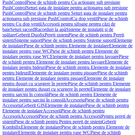
PushControl
Piese de schimb pentru Cu acţionare sub presiune
PushControl
Seturi gata de instalare pentru acţionarea sub presiune
PushControl
Piese de schimb pentru Seturi gata de instalare pentru
acţionarea sub presiune PushControl
Cu dop ventil
Piese de schimb
pentru Cu dop ventil
Accesorii pentru sifoane pentru căzi de
baie
Seturi racord
Racorduri la apă
Sisteme de instalaţii şi de
spălare
Geberit Duofix
Pereţi sistem
Piese de schimb pentru Pereţi
sistem
Sisteme suport
Piese de schimb pentru Sisteme suport
Elemente
de instalare
Piese de schimb pentru Elemente de instalare
Elemente de
instalare pentru vase WC
Piese de schimb pentru Elemente de
instalare pentru vase WC
Elemente de instalare pentru lavoare
Piese
de schimb pentru Elemente de instalare pentru lavoare
Elemente de
instalare pentru bideuri
Piese de schimb pentru Elemente de instalare
pentru bideuri
Elemente de instalare pentru pisoare
Piese de schimb
pentru Elemente de instalare pentru pisoare
Elemente de instalare
pentru duşuri cu scurgere în perete
Piese de schimb pentru Elemente
de instalare pentru duşuri cu scurgere în perete
Elemente de instalare
pentru sarcini în consolă
Piese de schimb pentru Elemente de
instalare pentru sarcini în consolă
Accesoriu
Piese de schimb pentru
Accesoriu
Geberit GIS
Elemente de instalare
Piese de schimb pentru
Elemente de instalare
Accesorii
Piese de schimb pentru
Accesorii
Accesorii
Piese de schimb pentru Accesorii
Pentru pereţi de
sistem
Piese de schimb pentru Pentru pereţi de sistem
Geberit
Kombifix
Elemente de instalare
Piese de schimb pentru Elemente de
instalare
Elemente de instalare pentru vase WC
Piese de schimb