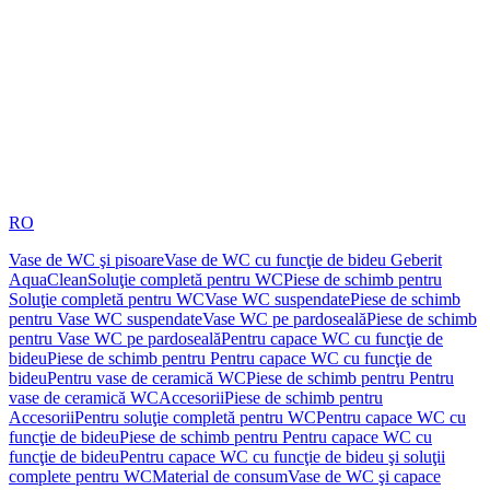
RO
Vase de WC şi pisoare
Vase de WC cu funcţie de bideu Geberit
AquaClean
Soluţie completă pentru WC
Piese de schimb pentru
Soluţie completă pentru WC
Vase WC suspendate
Piese de schimb
pentru Vase WC suspendate
Vase WC pe pardoseală
Piese de schimb
pentru Vase WC pe pardoseală
Pentru capace WC cu funcţie de
bideu
Piese de schimb pentru Pentru capace WC cu funcţie de
bideu
Pentru vase de ceramică WC
Piese de schimb pentru Pentru
vase de ceramică WC
Accesorii
Piese de schimb pentru
Accesorii
Pentru soluţie completă pentru WC
Pentru capace WC cu
funcţie de bideu
Piese de schimb pentru Pentru capace WC cu
funcţie de bideu
Pentru capace WC cu funcţie de bideu şi soluţii
complete pentru WC
Material de consum
Vase de WC şi capace