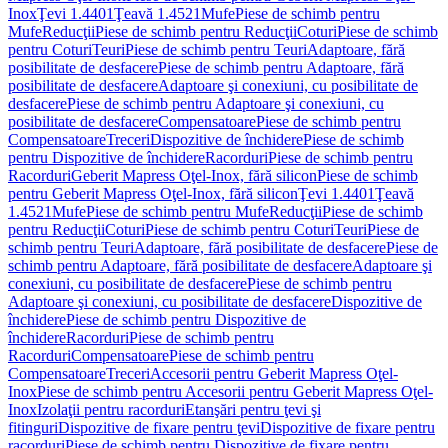
Inox
Ţevi 1.4401
Ţeavă 1.4521
Mufe
Piese de schimb pentru
Mufe
Reducţii
Piese de schimb pentru Reducţii
Coturi
Piese de schimb
pentru Coturi
Teuri
Piese de schimb pentru Teuri
Adaptoare, fără
posibilitate de desfacere
Piese de schimb pentru Adaptoare, fără
posibilitate de desfacere
Adaptoare şi conexiuni, cu posibilitate de
desfacere
Piese de schimb pentru Adaptoare şi conexiuni, cu
posibilitate de desfacere
Compensatoare
Piese de schimb pentru
Compensatoare
Treceri
Dispozitive de închidere
Piese de schimb
pentru Dispozitive de închidere
Racorduri
Piese de schimb pentru
Racorduri
Geberit Mapress Oţel-Inox, fără silicon
Piese de schimb
pentru Geberit Mapress Oţel-Inox, fără silicon
Ţevi 1.4401
Ţeavă
1.4521
Mufe
Piese de schimb pentru Mufe
Reducţii
Piese de schimb
pentru Reducţii
Coturi
Piese de schimb pentru Coturi
Teuri
Piese de
schimb pentru Teuri
Adaptoare, fără posibilitate de desfacere
Piese de
schimb pentru Adaptoare, fără posibilitate de desfacere
Adaptoare şi
conexiuni, cu posibilitate de desfacere
Piese de schimb pentru
Adaptoare şi conexiuni, cu posibilitate de desfacere
Dispozitive de
închidere
Piese de schimb pentru Dispozitive de
închidere
Racorduri
Piese de schimb pentru
Racorduri
Compensatoare
Piese de schimb pentru
Compensatoare
Treceri
Accesorii pentru Geberit Mapress Oţel-
Inox
Piese de schimb pentru Accesorii pentru Geberit Mapress Oţel-
Inox
Izolaţii pentru racorduri
Etanşări pentru ţevi şi
fitinguri
Dispozitive de fixare pentru ţevi
Dispozitive de fixare pentru
racorduri
Piese de schimb pentru Dispozitive de fixare pentru