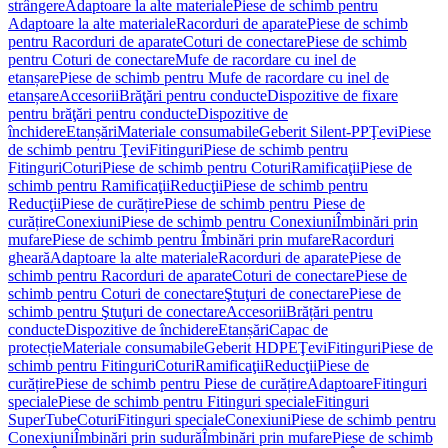
strângere
Adaptoare la alte materiale
Piese de schimb pentru
Adaptoare la alte materiale
Racorduri de aparate
Piese de schimb
pentru Racorduri de aparate
Coturi de conectare
Piese de schimb
pentru Coturi de conectare
Mufe de racordare cu inel de
etanșare
Piese de schimb pentru Mufe de racordare cu inel de
etanșare
Accesorii
Brăţări pentru conducte
Dispozitive de fixare
pentru brăţări pentru conducte
Dispozitive de
închidere
Etanșări
Materiale consumabile
Geberit Silent-PP
Ţevi
Piese
de schimb pentru Ţevi
Fitinguri
Piese de schimb pentru
Fitinguri
Coturi
Piese de schimb pentru Coturi
Ramificaţii
Piese de
schimb pentru Ramificaţii
Reducţii
Piese de schimb pentru
Reducţii
Piese de curățire
Piese de schimb pentru Piese de
curățire
Conexiuni
Piese de schimb pentru Conexiuni
Îmbinări prin
mufare
Piese de schimb pentru Îmbinări prin mufare
Racorduri
gheară
Adaptoare la alte materiale
Racorduri de aparate
Piese de
schimb pentru Racorduri de aparate
Coturi de conectare
Piese de
schimb pentru Coturi de conectare
Ştuţuri de conectare
Piese de
schimb pentru Ştuţuri de conectare
Accesorii
Brățări pentru
conducte
Dispozitive de închidere
Etanșări
Capac de
protecție
Materiale consumabile
Geberit HDPE
Ţevi
Fitinguri
Piese de
schimb pentru Fitinguri
Coturi
Ramificaţii
Reducţii
Piese de
curățire
Piese de schimb pentru Piese de curățire
Adaptoare
Fitinguri
speciale
Piese de schimb pentru Fitinguri speciale
Fitinguri
SuperTube
Coturi
Fitinguri speciale
Conexiuni
Piese de schimb pentru
Conexiuni
Îmbinări prin sudură
Îmbinări prin mufare
Piese de schimb