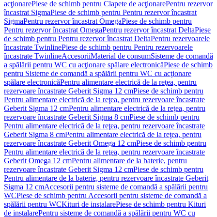
acţionare
Piese de schimb pentru Clapete de acţionare
Pentru rezervor
încastrat Sigma
Piese de schimb pentru Pentru rezervor încastrat
Sigma
Pentru rezervor încastrat Omega
Piese de schimb pentru
Pentru rezervor încastrat Omega
Pentru rezervor încastrat Delta
Piese
de schimb pentru Pentru rezervor încastrat Delta
Pentru rezervoarele
încastrate Twinline
Piese de schimb pentru Pentru rezervoarele
încastrate Twinline
Accesorii
Material de consum
Sisteme de comandă
a spălării pentru WC cu acţionare spălare electronică
Piese de schimb
pentru Sisteme de comandă a spălării pentru WC cu acţionare
spălare electronică
Pentru alimentare electrică de la reţea, pentru
rezervoare încastrate Geberit Sigma 12 cm
Piese de schimb pentru
Pentru alimentare electrică de la reţea, pentru rezervoare încastrate
Geberit Sigma 12 cm
Pentru alimentare electrică de la reţea, pentru
rezervoare încastrate Geberit Sigma 8 cm
Piese de schimb pentru
Pentru alimentare electrică de la reţea, pentru rezervoare încastrate
Geberit Sigma 8 cm
Pentru alimentare electrică de la reţea, pentru
rezervoare încastrate Geberit Omega 12 cm
Piese de schimb pentru
Pentru alimentare electrică de la reţea, pentru rezervoare încastrate
Geberit Omega 12 cm
Pentru alimentare de la baterie, pentru
rezervoare încastrate Geberit Sigma 12 cm
Piese de schimb pentru
Pentru alimentare de la baterie, pentru rezervoare încastrate Geberit
Sigma 12 cm
Accesorii pentru sisteme de comandă a spălării pentru
WC
Piese de schimb pentru Accesorii pentru sisteme de comandă a
spălării pentru WC
Kituri de instalare
Piese de schimb pentru Kituri
de instalare
Pentru sisteme de comandă a spălării pentru WC cu