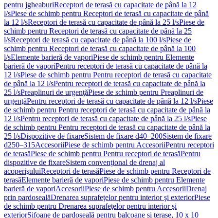
pentru jgheaburi
Receptori de terasă cu capacitate de până la 12
l/s
Piese de schimb pentru Receptori de terasă cu capacitate de până
la 12 l/s
Receptori de terasă cu capacitate de până la 25 l/s
Piese de
schimb pentru Receptori de terasă cu capacitate de până la 25
l/s
Receptori de terasă cu capacitate de până la 100 l/s
Piese de
schimb pentru Receptori de terasă cu capacitate de până la 100
l/s
Elemente barieră de vapori
Piese de schimb pentru Elemente
barieră de vapori
Pentru receptori de terasă cu capacitate de până la
12 l/s
Piese de schimb pentru Pentru receptori de terasă cu capacitate
de până la 12 l/s
Pentru receptori de terasă cu capacitate de până la
25 l/s
Preaplinuri de urgenţă
Piese de schimb pentru Preaplinuri de
urgenţă
Pentru receptori de terasă cu capacitate de până la 12 l/s
Piese
de schimb pentru Pentru receptori de terasă cu capacitate de până la
12 l/s
Pentru receptori de terasă cu capacitate de până la 25 l/s
Piese
de schimb pentru Pentru receptori de terasă cu capacitate de până la
25 l/s
Dispozitive de fixare
Sistem de fixare d40–200
Sistem de fixare
d250–315
Accesorii
Piese de schimb pentru Accesorii
Pentru receptori
de terasă
Piese de schimb pentru Pentru receptori de terasă
Pentru
dispozitive de fixare
Sistem convenţional de drenaj al
acoperişului
Receptori de terasă
Piese de schimb pentru Receptori de
terasă
Elemente barieră de vapori
Piese de schimb pentru Elemente
barieră de vapori
Accesorii
Piese de schimb pentru Accesorii
Drenaj
prin pardoseală
Drenarea suprafeţelor pentru interior şi exterior
Piese
de schimb pentru Drenarea suprafeţelor pentru interior şi
exterior
Sifoane de pardoseală pentru balcoane și terase, 10 x 10