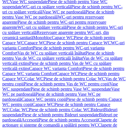
WC
Vase WC suspendate
Piese de schimb pentru Vase WC
suspendate
WC-uri cu spălare verticală
Piese de schimb pentru WC-
uri cu spălare verticală
Vase WC pe pardoseală
Piese de schimb
pentru Vase WC pe pardoseală
WC-uri pentru rezervoare
aparente
Piese de schimb pentru WC-uri pentru rezervoare
aparente
WC-uri cu spălare verticală
Piese de schimb pentru WC-uri
cu spălare verticală
Rezervoare aparente pentru WC-uri, din
ceramică sanitară
Monobloc
Capace WC
Piese de schimb pentru
Capace WC
Capace WC
Piese de schimb pentru Capace WC
WC-uri
varianta Comfort
Piese de schimb pentru WC-uri varianta
Comfort
Vas de WC cu spălare verticală înălţat
Piese de schimb
pentru Vas de WC cu spălare verticală înălţat
Vas de WC cu spălare
verticală extins
Piese de schimb pentru Vas de WC cu spălare
verticală extins
Capace WC varianta Comfort
Piese de schimb pentru
Capace WC varianta Comfort
Capace WC
Piese de schimb pentru
Capace WC
Colac WC
Piese de schimb pentru Colac WC
Vas de WC
pentru copii
Piese de schimb pentru Vas de WC pentru copii
Vase
WC suspendate
Piese de schimb pentru Vase WC suspendate
Vase
WC pe pardoseală
Piese de schimb pentru Vase WC pe
pardoseală
Capace WC pentru copii
Piese de schimb pentru Capace
WC pentru copii
Capace WC
Piese de schimb pentru Capace
WC
Colac WC
Piese de schimb pentru Colac WC
Bideuri
Bideuri
suspendate
Piese de schimb pentru Bideuri suspendate
Bideuri pe
pardoseală
Accesorii
Piese de schimb pentru Accesorii
Clapete de
acţionare şi sisteme de comandă a spălării pentru WC
Clapete de