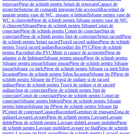
renovare
Piese de schimb pentru Seturi de renovare
Capace de
protecţie
Sisteme de comandă integrate
Alte accesorii
Racorduri de
aparate pentru vase de WC, pisoare şi bideuri
Sifoane pentru vase de
WC şi chiuvete
Piese de schimb pentru Sifoane pentru vase de WC
şi chiuvete
Sifoane
Piese de schimb pentru Sifoane
Coturi de
conectare
Piese de schimb pentru Coturi de conectare
Ştuţ de
conectare
Piese de schimb pentru Ştuţ de conectare
Seturi racord
Piese
de schimb pentru Seturi racord
Ţeavă racord spălare
Piese de schimb
pentru Ţeavă racord spălare
Racorduri din PVC
Piese de schimb
pentru Racorduri din PVC
Mufe şi capace de acoperire
Piese de
adaptor şi de îmbinare
Sifoane pentru pisoar
Piese de schimb pentru
Sifoane pentru pisoar
Sifoane pisoar
Piese de schimb pentru Sifoane
pisoar
Sifoane cu melc
Piese de schimb pentru Sifoane cu melc
Sifon
încastrat
Piese de schimb pentru Sifon încastrat
Sifoane tip P
Piese de
schimb pentru Sifoane tip P
Ţeavă de spălare şi de racord
spălare
Piese de schimb pentru Ţeavă de spălare şi de racord
spălare
Ştuţ de conectare
Piese de schimb pentru Ştuţ de
conectare
Coturi de conectare
Piese de schimb pentru Coturi de
conectare
Sifoane pentru bideuri
Piese de schimb pentru Sifoane
pentru bideuri
Sifoane tip P
Piese de schimb pentru Sifoane tip
P
Coturi de conectare
Capace
Racorduri
Garnituri de etanşare
Zona de
spălare
Lavoare
Lavoare
Piese de schimb pentru Lavoare
Lavoare
duble
Piese de schimb pentru Lavoare duble
Lavoare mobilier
Piese
de schimb pentru Lavoare mobilier
Lavoare pe blat
Piese de schimb
pentru Lavoare pe blat
Lavoar
Piese de schimb pentru Lavoar
Lavoar