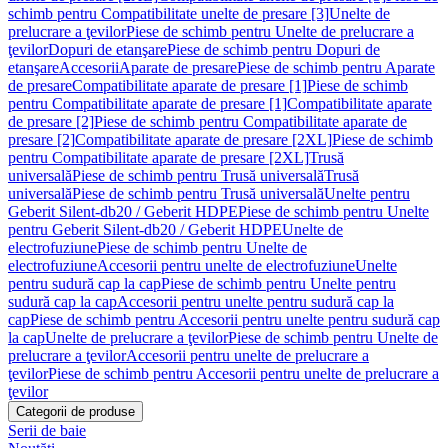
schimb pentru Compatibilitate unelte de presare [3]
Unelte de
prelucrare a ţevilor
Piese de schimb pentru Unelte de prelucrare a
ţevilor
Dopuri de etanşare
Piese de schimb pentru Dopuri de
etanşare
Accesorii
Aparate de presare
Piese de schimb pentru Aparate
de presare
Compatibilitate aparate de presare [1]
Piese de schimb
pentru Compatibilitate aparate de presare [1]
Compatibilitate aparate
de presare [2]
Piese de schimb pentru Compatibilitate aparate de
presare [2]
Compatibilitate aparate de presare [2XL]
Piese de schimb
pentru Compatibilitate aparate de presare [2XL]
Trusă
universală
Piese de schimb pentru Trusă universală
Trusă
universală
Piese de schimb pentru Trusă universală
Unelte pentru
Geberit Silent-db20 / Geberit HDPE
Piese de schimb pentru Unelte
pentru Geberit Silent-db20 / Geberit HDPE
Unelte de
electrofuziune
Piese de schimb pentru Unelte de
electrofuziune
Accesorii pentru unelte de electrofuziune
Unelte
pentru sudură cap la cap
Piese de schimb pentru Unelte pentru
sudură cap la cap
Accesorii pentru unelte pentru sudură cap la
cap
Piese de schimb pentru Accesorii pentru unelte pentru sudură cap
la cap
Unelte de prelucrare a ţevilor
Piese de schimb pentru Unelte de
prelucrare a ţevilor
Accesorii pentru unelte de prelucrare a
ţevilor
Piese de schimb pentru Accesorii pentru unelte de prelucrare a
ţevilor
Categorii de produse
Serii de baie