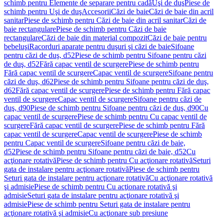
schimb pentru Elemente de separare pentru cadă
Uşi de duş
Piese de
schimb pentru Uşi de duş
Accesorii
Căzi de baie
Căzi de baie din acril
sanitar
Piese de schimb pentru Căzi de baie din acril sanitar
Căzi de
baie rectangulare
Piese de schimb pentru Căzi de baie
rectangulare
Căzi de baie din material compozit
Căzi de baie pentru
bebeluşi
Racorduri aparate pentru duşuri şi căzi de baie
Sifoane
pentru căzi de duş, d52
Piese de schimb pentru Sifoane pentru căzi
de duş, d52
Fără capac ventil de scurgere
Piese de schimb pentru
Fără capac ventil de scurgere
Capac ventil de scurgere
Sifoane pentru
căzi de duş, d62
Piese de schimb pentru Sifoane pentru căzi de duş,
d62
Fără capac ventil de scurgere
Piese de schimb pentru Fără capac
ventil de scurgere
Capac ventil de scurgere
Sifoane pentru căzi de
duş, d90
Piese de schimb pentru Sifoane pentru căzi de duş, d90
Cu
capac ventil de scurgere
Piese de schimb pentru Cu capac ventil de
scurgere
Fără capac ventil de scurgere
Piese de schimb pentru Fără
capac ventil de scurgere
Capac ventil de scurgere
Piese de schimb
pentru Capac ventil de scurgere
Sifoane pentru căzi de baie,
d52
Piese de schimb pentru Sifoane pentru căzi de baie, d52
Cu
acţionare rotativă
Piese de schimb pentru Cu acţionare rotativă
Seturi
gata de instalare pentru acţionare rotativă
Piese de schimb pentru
Seturi gata de instalare pentru acţionare rotativă
Cu acţionare rotativă
şi admisie
Piese de schimb pentru Cu acţionare rotativă şi
admisie
Seturi gata de instalare pentru acţionare rotativă şi
admisie
Piese de schimb pentru Seturi gata de instalare pentru
acţionare rotativă şi admisie
Cu acţionare sub presiune