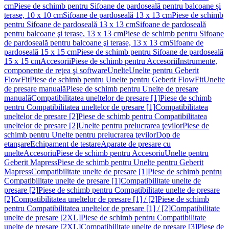
cm
Piese de schimb pentru Sifoane de pardoseală pentru balcoane și
terase, 10 x 10 cm
Sifoane de pardoseală 13 x 13 cm
Piese de schimb
pentru Sifoane de pardoseală 13 x 13 cm
Sifoane de pardoseală
pentru balcoane şi terase, 13 x 13 cm
Piese de schimb pentru Sifoane
de pardoseală pentru balcoane şi terase, 13 x 13 cm
Sifoane de
pardoseală 15 x 15 cm
Piese de schimb pentru Sifoane de pardoseală
15 x 15 cm
Accesorii
Piese de schimb pentru Accesorii
Instrumente,
componente de reţea şi software
Unelte
Unelte pentru Geberit
FlowFit
Piese de schimb pentru Unelte pentru Geberit FlowFit
Unelte
de presare manuală
Piese de schimb pentru Unelte de presare
manuală
Compatibilitatea uneltelor de presare [1]
Piese de schimb
pentru Compatibilitatea uneltelor de presare [1]
Compatibilitatea
uneltelor de presare [2]
Piese de schimb pentru Compatibilitatea
uneltelor de presare [2]
Unelte pentru prelucrarea ţevilor
Piese de
schimb pentru Unelte pentru prelucrarea ţevilor
Dop de
etanşare
Echipament de testare
Aparate de presare cu
unelte
Accesoriu
Piese de schimb pentru Accesoriu
Unelte pentru
Geberit Mapress
Piese de schimb pentru Unelte pentru Geberit
Mapress
Compatibilitate unelte de presare [1]
Piese de schimb pentru
Compatibilitate unelte de presare [1]
Compatibilitate unelte de
presare [2]
Piese de schimb pentru Compatibilitate unelte de presare
[2]
Compatibilitatea uneltelor de presare [1] / [2]
Piese de schimb
pentru Compatibilitatea uneltelor de presare [1] / [2]
Compatibilitate
unelte de presare [2XL]
Piese de schimb pentru Compatibilitate
unelte de presare [2XL]
Compatibilitate unelte de presare [3]
Piese de