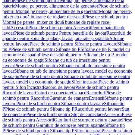
baterie
Piese de schimb pentru Montaj pe perete, alimentare de la
baterie
Montaj pe perete, alimentare de la generator
Piese de schimb
pentru Montaj pe perete, alimentare de la generator
Montaj pe perete,
mixer cu două butoane de reglare rece-cald
Piese de schimb pentru
Montaj pe perete, mixer cu două butoane de reglare rece-
cald
Accesorii
Piese de schimb pentru Accesorii
Pentru bateriile de
lavoar
Piese de schimb pentru Pentru bateriile de lavoar
Racorduri de
aparate pentru zona de spălare, lavoar, aparate şi spălător
Sifoane
pentru lavoare
Piese de schimb pentru Sifoane pentru lavoare
Sifoane
tip P
Piese de schimb pentru Sifoane tip P
Sifoane de tip P, model cu
economie de spaţiu
Piese de schimb pentru Sifoane de tip P, model
cu economie de spaţiu
Sifoane cu tub de imersiune pentru
lavoar
Piese de schimb pentru Sifoane cu tub de imersiune pentru
lavoar
Sifoane cu tub de imersiune pentru lavoar, model cu economie
de spaţiu
Piese de schimb pentru Sifoane cu tub de imersiune pentru
lavoar, model cu economie de spaţiu
Sifon încastrat
Piese de schimb
pentru Sifon încastrat
Racord de lavoar
Piese de schimb pentru
Racord de lavoar
Coturi de conectare
Capace
Racorduri
Piese de
schimb pentru Racorduri
Garnituri de etanşare
Extensii
Sifoane pentru
lavoare
Piese de schimb pentru Sifoane pentru lavoare
Sifoane tip
P
Piese de schimb pentru Sifoane tip P
Racorduri pentru lavoare
Ştuţ
de conectare
Piese de schimb pentru Ştuţ de conectare
Accesorii
Piese
de schimb pentru Accesorii
Garnituri de scurgere pentru aparate
Piese
de schimb pentru Garnituri de scurgere pentru aparate
Sifoane tip
P
Piese de schimb pentru Sifoane tip P
Sifon încastrat
Piese de schimb