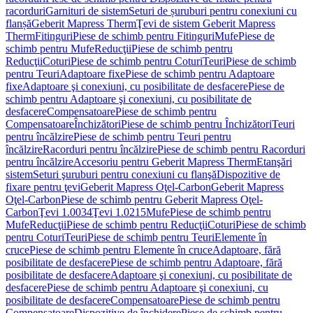
racorduri
Garnituri de sistem
Seturi de șuruburi pentru conexiuni cu
flanșă
Geberit Mapress Therm
Ţevi de sistem Geberit Mapress
Therm
Fitinguri
Piese de schimb pentru Fitinguri
Mufe
Piese de
schimb pentru Mufe
Reducţii
Piese de schimb pentru
Reducţii
Coturi
Piese de schimb pentru Coturi
Teuri
Piese de schimb
pentru Teuri
Adaptoare fixe
Piese de schimb pentru Adaptoare
fixe
Adaptoare şi conexiuni, cu posibilitate de desfacere
Piese de
schimb pentru Adaptoare şi conexiuni, cu posibilitate de
desfacere
Compensatoare
Piese de schimb pentru
Compensatoare
Închizători
Piese de schimb pentru Închizători
Teuri
pentru încălzire
Piese de schimb pentru Teuri pentru
încălzire
Racorduri pentru încălzire
Piese de schimb pentru Racorduri
pentru încălzire
Accesoriu pentru Geberit Mapress Therm
Etanşări
sistem
Seturi şuruburi pentru conexiuni cu flanşă
Dispozitive de
fixare pentru ţevi
Geberit Mapress Oţel-Carbon
Geberit Mapress
Oţel-Carbon
Piese de schimb pentru Geberit Mapress Oţel-
Carbon
Ţevi 1.0034
Ţevi 1.0215
Mufe
Piese de schimb pentru
Mufe
Reducţii
Piese de schimb pentru Reducţii
Coturi
Piese de schimb
pentru Coturi
Teuri
Piese de schimb pentru Teuri
Elemente în
cruce
Piese de schimb pentru Elemente în cruce
Adaptoare, fără
posibilitate de desfacere
Piese de schimb pentru Adaptoare, fără
posibilitate de desfacere
Adaptoare şi conexiuni, cu posibilitate de
desfacere
Piese de schimb pentru Adaptoare şi conexiuni, cu
posibilitate de desfacere
Compensatoare
Piese de schimb pentru
Compensatoare
Dispozitive de închidere
Piese de schimb pentru