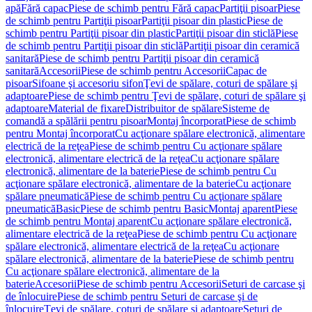
apă
Fără capac
Piese de schimb pentru Fără capac
Partiţii pisoar
Piese
de schimb pentru Partiţii pisoar
Partiţii pisoar din plastic
Piese de
schimb pentru Partiţii pisoar din plastic
Partiţii pisoar din sticlă
Piese
de schimb pentru Partiţii pisoar din sticlă
Partiţii pisoar din ceramică
sanitară
Piese de schimb pentru Partiţii pisoar din ceramică
sanitară
Accesorii
Piese de schimb pentru Accesorii
Capac de
pisoar
Sifoane şi accesoriu sifon
Ţevi de spălare, coturi de spălare şi
adaptoare
Piese de schimb pentru Ţevi de spălare, coturi de spălare şi
adaptoare
Material de fixare
Distribuitor de spălare
Sisteme de
comandă a spălării pentru pisoar
Montaj încorporat
Piese de schimb
pentru Montaj încorporat
Cu acţionare spălare electronică, alimentare
electrică de la reţea
Piese de schimb pentru Cu acţionare spălare
electronică, alimentare electrică de la reţea
Cu acţionare spălare
electronică, alimentare de la baterie
Piese de schimb pentru Cu
acţionare spălare electronică, alimentare de la baterie
Cu acţionare
spălare pneumatică
Piese de schimb pentru Cu acţionare spălare
pneumatică
Basic
Piese de schimb pentru Basic
Montaj aparent
Piese
de schimb pentru Montaj aparent
Cu acţionare spălare electronică,
alimentare electrică de la reţea
Piese de schimb pentru Cu acţionare
spălare electronică, alimentare electrică de la reţea
Cu acţionare
spălare electronică, alimentare de la baterie
Piese de schimb pentru
Cu acţionare spălare electronică, alimentare de la
baterie
Accesorii
Piese de schimb pentru Accesorii
Seturi de carcase şi
de înlocuire
Piese de schimb pentru Seturi de carcase şi de
înlocuire
Ţevi de spălare, coturi de spălare şi adaptoare
Seturi de