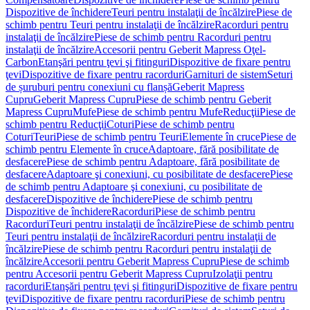
Dispozitive de închidere
Teuri pentru instalaţii de încălzire
Piese de
schimb pentru Teuri pentru instalaţii de încălzire
Racorduri pentru
instalaţii de încălzire
Piese de schimb pentru Racorduri pentru
instalaţii de încălzire
Accesorii pentru Geberit Mapress Oţel-
Carbon
Etanşări pentru ţevi şi fitinguri
Dispozitive de fixare pentru
ţevi
Dispozitive de fixare pentru racorduri
Garnituri de sistem
Seturi
de șuruburi pentru conexiuni cu flanșă
Geberit Mapress
Cupru
Geberit Mapress Cupru
Piese de schimb pentru Geberit
Mapress Cupru
Mufe
Piese de schimb pentru Mufe
Reducţii
Piese de
schimb pentru Reducţii
Coturi
Piese de schimb pentru
Coturi
Teuri
Piese de schimb pentru Teuri
Elemente în cruce
Piese de
schimb pentru Elemente în cruce
Adaptoare, fără posibilitate de
desfacere
Piese de schimb pentru Adaptoare, fără posibilitate de
desfacere
Adaptoare şi conexiuni, cu posibilitate de desfacere
Piese
de schimb pentru Adaptoare şi conexiuni, cu posibilitate de
desfacere
Dispozitive de închidere
Piese de schimb pentru
Dispozitive de închidere
Racorduri
Piese de schimb pentru
Racorduri
Teuri pentru instalaţii de încălzire
Piese de schimb pentru
Teuri pentru instalaţii de încălzire
Racorduri pentru instalaţii de
încălzire
Piese de schimb pentru Racorduri pentru instalaţii de
încălzire
Accesorii pentru Geberit Mapress Cupru
Piese de schimb
pentru Accesorii pentru Geberit Mapress Cupru
Izolaţii pentru
racorduri
Etanşări pentru ţevi şi fitinguri
Dispozitive de fixare pentru
ţevi
Dispozitive de fixare pentru racorduri
Piese de schimb pentru