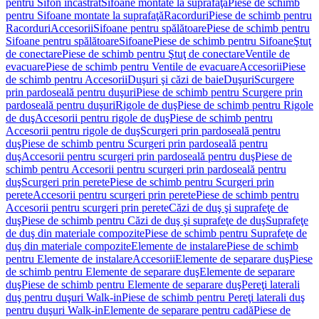
pentru Sifon încastrat
Sifoane montate la suprafaţă
Piese de schimb
pentru Sifoane montate la suprafaţă
Racorduri
Piese de schimb pentru
Racorduri
Accesorii
Sifoane pentru spălătoare
Piese de schimb pentru
Sifoane pentru spălătoare
Sifoane
Piese de schimb pentru Sifoane
Ştuţ
de conectare
Piese de schimb pentru Ştuţ de conectare
Ventile de
evacuare
Piese de schimb pentru Ventile de evacuare
Accesorii
Piese
de schimb pentru Accesorii
Duşuri şi căzi de baie
Duşuri
Scurgere
prin pardoseală pentru duşuri
Piese de schimb pentru Scurgere prin
pardoseală pentru duşuri
Rigole de duş
Piese de schimb pentru Rigole
de duş
Accesorii pentru rigole de duş
Piese de schimb pentru
Accesorii pentru rigole de duş
Scurgeri prin pardoseală pentru
duş
Piese de schimb pentru Scurgeri prin pardoseală pentru
duş
Accesorii pentru scurgeri prin pardoseală pentru duş
Piese de
schimb pentru Accesorii pentru scurgeri prin pardoseală pentru
duş
Scurgeri prin perete
Piese de schimb pentru Scurgeri prin
perete
Accesorii pentru scurgeri prin perete
Piese de schimb pentru
Accesorii pentru scurgeri prin perete
Căzi de duş şi suprafeţe de
duş
Piese de schimb pentru Căzi de duş şi suprafeţe de duş
Suprafeţe
de duş din materiale compozite
Piese de schimb pentru Suprafeţe de
duş din materiale compozite
Elemente de instalare
Piese de schimb
pentru Elemente de instalare
Accesorii
Elemente de separare duş
Piese
de schimb pentru Elemente de separare duş
Elemente de separare
duş
Piese de schimb pentru Elemente de separare duş
Pereţi laterali
duş pentru duşuri Walk-in
Piese de schimb pentru Pereţi laterali duş
pentru duşuri Walk-in
Elemente de separare pentru cadă
Piese de