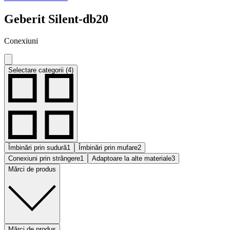
Geberit Silent-db20
Conexiuni
Selectare categorii (4)
Îmbinări prin sudură
1
Îmbinări prin mufare
2
Conexiuni prin strângere
1
Adaptoare la alte materiale
3
Mărci de produs
Mărci de produs