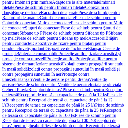
pentru Îmbinări prin mufare
Adaptoare la alte materiale
Îmbinări
filetate
Piese de schimb pentru Îmbinări filetate
Conexiuni cu
flanşă
Bucşe de fixare
Racorduri de aparate
Piese de schimb pentru
Racorduri de aparate
Coturi de conectare
Piese de schimb pentru
Coturi de conectare
Mufe de conectare
Piese de schimb pentru Mufe
de conectare
Ştuţuri de conectare
Piese de schimb pentru Ştuţuri de
conectare
Sifoane tip P
Piese de schimb pentru Sifoane tip P
Sifoane
tip melc
Piese de schimb pentru Sifoane tip melc
Accesorii
Brăţări
pentru conducte
Dispozitive de fixare pentru brăţări pentru
conducte
Înveliş portant
Dispozitive de închidere
Etanșări
Casete de
protecţie
Materiale consumabile
Protecţie antifoc, izolare acustică şi
protecţie contra umezelii
Protecţie antifoc
Protecţie antifoc pentru
sisteme de drenare
Izolare acustică
Izolaţii contra propagării sunetului
în masă solidă
Izolaţii contra propagării sunetului în masă solidă şi
contra propagării sunetului în aer
Protecţie contra
umezelii
Etanşări
Ventile de aerisire pentru drenaj
Ventile de
aerisire
Piese de schimb pentru Ventile de aerisire
Instalaţie pluvială
Geberit Pluvia
Receptori de terasă
Piese de schimb pentru Receptori
de terasă
Receptori de terasă cu capacitate de până la 12 l/s
Piese de
schimb pentru Receptori de terasă cu capacitate de până la 12
l/s
Receptori de terasă cu capacitate de până la 25 l/s
Piese de schimb
pentru Receptori de terasă cu capacitate de până la 25 l/s
Receptori
de terasă cu capacitate de până la 100 l/s
Piese de schimb pentru
Receptori de terasă cu capacitate de până la 100 l/s
Receptori de
terasă pentru jgheaburi
Piese de schimb pentru Receptori de terasă