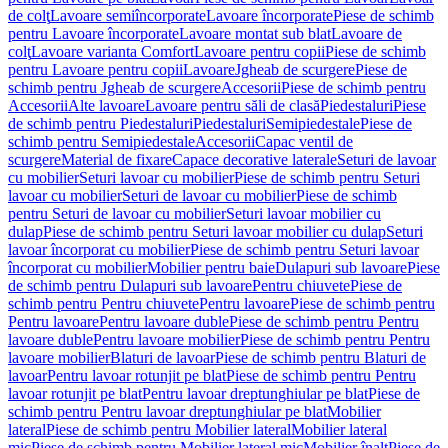
de colţ
Lavoare semiîncorporate
Lavoare încorporate
Piese de schimb
pentru Lavoare încorporate
Lavoare montat sub blat
Lavoare de
colţ
Lavoare varianta Comfort
Lavoare pentru copii
Piese de schimb
pentru Lavoare pentru copii
Lavoare
Jgheab de scurgere
Piese de
schimb pentru Jgheab de scurgere
Accesorii
Piese de schimb pentru
Accesorii
Alte lavoare
Lavoare pentru săli de clasă
Piedestaluri
Piese
de schimb pentru Piedestaluri
Piedestaluri
Semipiedestale
Piese de
schimb pentru Semipiedestale
Accesorii
Capac ventil de
scurgere
Material de fixare
Capace decorative laterale
Seturi de lavoar
cu mobilier
Seturi lavoar cu mobilier
Piese de schimb pentru Seturi
lavoar cu mobilier
Seturi de lavoar cu mobilier
Piese de schimb
pentru Seturi de lavoar cu mobilier
Seturi lavoar mobilier cu
dulap
Piese de schimb pentru Seturi lavoar mobilier cu dulap
Seturi
lavoar încorporat cu mobilier
Piese de schimb pentru Seturi lavoar
încorporat cu mobilier
Mobilier pentru baie
Dulapuri sub lavoare
Piese
de schimb pentru Dulapuri sub lavoare
Pentru chiuvete
Piese de
schimb pentru Pentru chiuvete
Pentru lavoare
Piese de schimb pentru
Pentru lavoare
Pentru lavoare duble
Piese de schimb pentru Pentru
lavoare duble
Pentru lavoare mobilier
Piese de schimb pentru Pentru
lavoare mobilier
Blaturi de lavoar
Piese de schimb pentru Blaturi de
lavoar
Pentru lavoar rotunjit pe blat
Piese de schimb pentru Pentru
lavoar rotunjit pe blat
Pentru lavoar dreptunghiular pe blat
Piese de
schimb pentru Pentru lavoar dreptunghiular pe blat
Mobilier
lateral
Piese de schimb pentru Mobilier lateral
Mobilier lateral
mic
Piese de schimb pentru Mobilier lateral mic
Mobilier înalt
Piese de