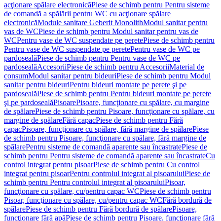
acţionare spălare electronică
Piese de schimb pentru Pentru sisteme
de comandă a spălării pentru WC cu acţionare spălare
electronică
Module sanitare Geberit Monolith
Modul sanitar pentru
vas de WC
Piese de schimb pentru Modul sanitar pentru vas de
WC
Pentru vase de WC suspendate pe perete
Piese de schimb pentru
Pentru vase de WC suspendate pe perete
Pentru vase de WC pe
pardoseală
Piese de schimb pentru Pentru vase de WC pe
pardoseală
Accesorii
Piese de schimb pentru Accesorii
Material de
consum
Modul sanitar pentru bideuri
Piese de schimb pentru Modul
sanitar pentru bideuri
Pentru bideuri montate pe perete şi pe
pardoseală
Piese de schimb pentru Pentru bideuri montate pe perete
şi pe pardoseală
Pisoare
Pisoare, funcţionare cu spălare, cu margine
de spălare
Piese de schimb pentru Pisoare, funcţionare cu spălare, cu
margine de spălare
Fără capac
Piese de schimb pentru Fără
capac
Pisoare, funcţionare cu spălare, fără margine de spălare
Piese
de schimb pentru Pisoare, funcţionare cu spălare, fără margine de
spălare
Pentru sisteme de comandă aparente sau încastrate
Piese de
schimb pentru Pentru sisteme de comandă aparente sau încastrate
Cu
control integrat pentru pisoar
Piese de schimb pentru Cu control
integrat pentru pisoar
Pentru controlul integrat al pisoarului
Piese de
schimb pentru Pentru controlul integrat al pisoarului
Pisoar,
funcţionare cu spălare, cu/pentru capac WC
Piese de schimb pentru
Pisoar, funcţionare cu spălare, cu/pentru capac WC
Fără bordură de
spălare
Piese de schimb pentru Fără bordură de spălare
Pisoare,
funcţionare fără apă
Piese de schimb pentru Pisoare, funcţionare fără