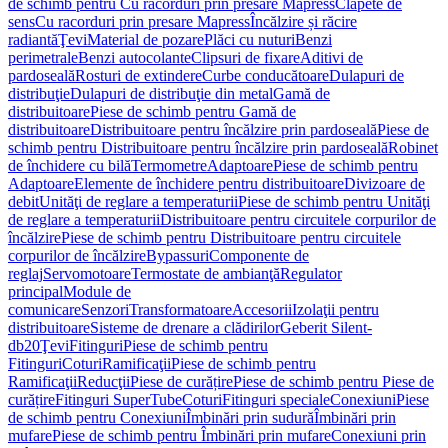
de schimb pentru Cu racorduri prin presare Mapress
Clapete de
sens
Cu racorduri prin presare Mapress
Încălzire și răcire
radiantă
Ţevi
Material de pozare
Plăci cu nuturi
Benzi
perimetrale
Benzi autocolante
Clipsuri de fixare
Aditivi de
pardoseală
Rosturi de extindere
Curbe conducătoare
Dulapuri de
distribuţie
Dulapuri de distribuţie din metal
Gamă de
distribuitoare
Piese de schimb pentru Gamă de
distribuitoare
Distribuitoare pentru încălzire prin pardoseală
Piese de
schimb pentru Distribuitoare pentru încălzire prin pardoseală
Robinet
de închidere cu bilă
Termometre
Adaptoare
Piese de schimb pentru
Adaptoare
Elemente de închidere pentru distribuitoare
Divizoare de
debit
Unităţi de reglare a temperaturii
Piese de schimb pentru Unităţi
de reglare a temperaturii
Distribuitoare pentru circuitele corpurilor de
încălzire
Piese de schimb pentru Distribuitoare pentru circuitele
corpurilor de încălzire
Bypassuri
Componente de
reglaj
Servomotoare
Termostate de ambianţă
Regulator
principal
Module de
comunicare
Senzori
Transformatoare
Accesorii
Izolaţii pentru
distribuitoare
Sisteme de drenare a clădirilor
Geberit Silent-
db20
Ţevi
Fitinguri
Piese de schimb pentru
Fitinguri
Coturi
Ramificaţii
Piese de schimb pentru
Ramificaţii
Reducţii
Piese de curățire
Piese de schimb pentru Piese de
curățire
Fitinguri SuperTube
Coturi
Fitinguri speciale
Conexiuni
Piese
de schimb pentru Conexiuni
Îmbinări prin sudură
Îmbinări prin
mufare
Piese de schimb pentru Îmbinări prin mufare
Conexiuni prin