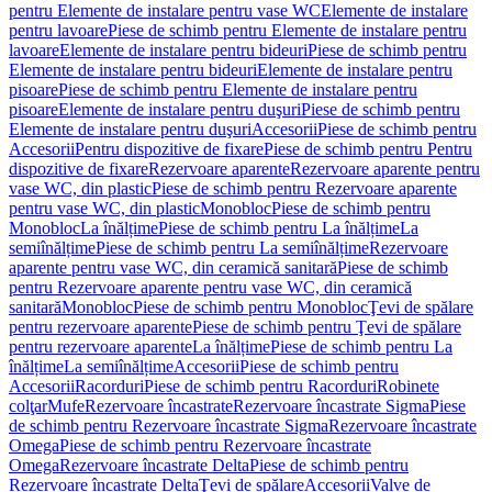
pentru Elemente de instalare pentru vase WC
Elemente de instalare
pentru lavoare
Piese de schimb pentru Elemente de instalare pentru
lavoare
Elemente de instalare pentru bideuri
Piese de schimb pentru
Elemente de instalare pentru bideuri
Elemente de instalare pentru
pisoare
Piese de schimb pentru Elemente de instalare pentru
pisoare
Elemente de instalare pentru duşuri
Piese de schimb pentru
Elemente de instalare pentru duşuri
Accesorii
Piese de schimb pentru
Accesorii
Pentru dispozitive de fixare
Piese de schimb pentru Pentru
dispozitive de fixare
Rezervoare aparente
Rezervoare aparente pentru
vase WC, din plastic
Piese de schimb pentru Rezervoare aparente
pentru vase WC, din plastic
Monobloc
Piese de schimb pentru
Monobloc
La înălțime
Piese de schimb pentru La înălțime
La
semiînălțime
Piese de schimb pentru La semiînălțime
Rezervoare
aparente pentru vase WC, din ceramică sanitară
Piese de schimb
pentru Rezervoare aparente pentru vase WC, din ceramică
sanitară
Monobloc
Piese de schimb pentru Monobloc
Ţevi de spălare
pentru rezervoare aparente
Piese de schimb pentru Ţevi de spălare
pentru rezervoare aparente
La înălțime
Piese de schimb pentru La
înălțime
La semiînălțime
Accesorii
Piese de schimb pentru
Accesorii
Racorduri
Piese de schimb pentru Racorduri
Robinete
colţar
Mufe
Rezervoare încastrate
Rezervoare încastrate Sigma
Piese
de schimb pentru Rezervoare încastrate Sigma
Rezervoare încastrate
Omega
Piese de schimb pentru Rezervoare încastrate
Omega
Rezervoare încastrate Delta
Piese de schimb pentru
Rezervoare încastrate Delta
Ţevi de spălare
Accesorii
Valve de