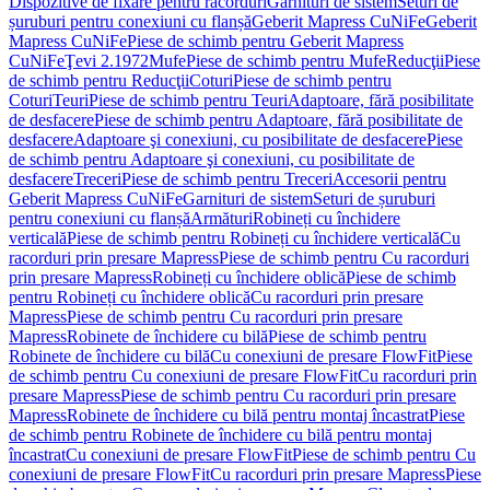
Dispozitive de fixare pentru racorduri
Garnituri de sistem
Seturi de
șuruburi pentru conexiuni cu flanșă
Geberit Mapress CuNiFe
Geberit
Mapress CuNiFe
Piese de schimb pentru Geberit Mapress
CuNiFe
Ţevi 2.1972
Mufe
Piese de schimb pentru Mufe
Reducţii
Piese
de schimb pentru Reducţii
Coturi
Piese de schimb pentru
Coturi
Teuri
Piese de schimb pentru Teuri
Adaptoare, fără posibilitate
de desfacere
Piese de schimb pentru Adaptoare, fără posibilitate de
desfacere
Adaptoare şi conexiuni, cu posibilitate de desfacere
Piese
de schimb pentru Adaptoare şi conexiuni, cu posibilitate de
desfacere
Treceri
Piese de schimb pentru Treceri
Accesorii pentru
Geberit Mapress CuNiFe
Garnituri de sistem
Seturi de șuruburi
pentru conexiuni cu flanșă
Armături
Robineți cu închidere
verticală
Piese de schimb pentru Robineți cu închidere verticală
Cu
racorduri prin presare Mapress
Piese de schimb pentru Cu racorduri
prin presare Mapress
Robineți cu închidere oblică
Piese de schimb
pentru Robineți cu închidere oblică
Cu racorduri prin presare
Mapress
Piese de schimb pentru Cu racorduri prin presare
Mapress
Robinete de închidere cu bilă
Piese de schimb pentru
Robinete de închidere cu bilă
Cu conexiuni de presare FlowFit
Piese
de schimb pentru Cu conexiuni de presare FlowFit
Cu racorduri prin
presare Mapress
Piese de schimb pentru Cu racorduri prin presare
Mapress
Robinete de închidere cu bilă pentru montaj încastrat
Piese
de schimb pentru Robinete de închidere cu bilă pentru montaj
încastrat
Cu conexiuni de presare FlowFit
Piese de schimb pentru Cu
conexiuni de presare FlowFit
Cu racorduri prin presare Mapress
Piese