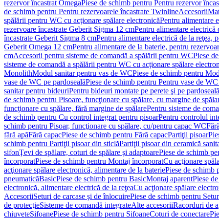
rezervor încastrat Omega
Piese de schimb pentru Pentru rezervor înca
de schimb pentru Pentru rezervoarele încastrate Twinline
Accesorii
Mat
spălării pentru WC cu acţionare spălare electronică
Pentru alimentare e
rezervoare încastrate Geberit Sigma 12 cm
Pentru alimentare electrică
încastrate Geberit Sigma 8 cm
Pentru alimentare electrică de la reţea
Geberit Omega 12 cm
Pentru alimentare de la baterie, pentru rezervo
cm
Accesorii pentru sisteme de comandă a spălării pentru WC
Piese de
sisteme de comandă a spălării pentru WC cu acţionare spălare electro
Monolith
Modul sanitar pentru vas de WC
Piese de schimb pentru Mod
vase de WC pe pardoseală
Piese de schimb pentru Pentru vase de WC
sanitar pentru bideuri
Pentru bideuri montate pe perete şi pe pardoseal
de schimb pentru Pisoare, funcţionare cu spălare, cu margine de spăla
funcţionare cu spălare, fără margine de spălare
Pentru sisteme de coma
de schimb pentru Cu control integrat pentru pisoar
Pentru controlul int
schimb pentru Pisoar, funcţionare cu spălare, cu/pentru capac WC
Fără
fără apă
Fără capac
Piese de schimb pentru Fără capac
Partiţii pisoar
Pie
schimb pentru Partiţii pisoar din sticlă
Partiţii pisoar din ceramică sanit
sifon
Ţevi de spălare, coturi de spălare şi adaptoare
Piese de schimb pen
încorporat
Piese de schimb pentru Montaj încorporat
Cu acţionare spăla
acţionare spălare electronică, alimentare de la baterie
Piese de schimb p
pneumatică
Basic
Piese de schimb pentru Basic
Montaj aparent
Piese de
electronică, alimentare electrică de la reţea
Cu acţionare spălare electro
Accesorii
Seturi de carcase şi de înlocuire
Piese de schimb pentru Seturi
de protecţie
Sisteme de comandă integrate
Alte accesorii
Racorduri de a
chiuvete
Sifoane
Piese de schimb pentru Sifoane
Coturi de conectare
Pi