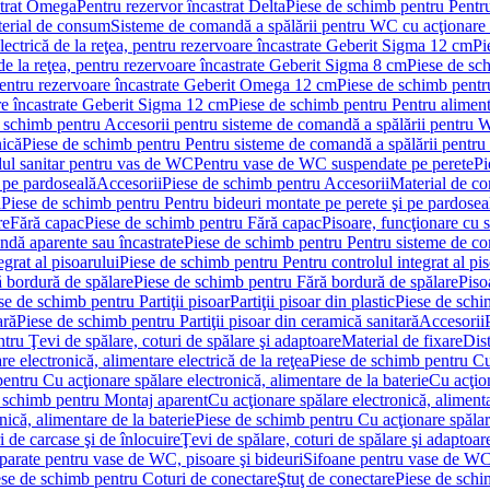
strat Omega
Pentru rezervor încastrat Delta
Piese de schimb pentru Pentru
erial de consum
Sisteme de comandă a spălării pentru WC cu acţionare 
lectrică de la reţea, pentru rezervoare încastrate Geberit Sigma 12 cm
Pi
 de la reţea, pentru rezervoare încastrate Geberit Sigma 8 cm
Piese de sch
, pentru rezervoare încastrate Geberit Omega 12 cm
Piese de schimb pentru
are încastrate Geberit Sigma 12 cm
Piese de schimb pentru Pentru alimenta
 schimb pentru Accesorii pentru sisteme de comandă a spălării pentru
nică
Piese de schimb pentru Pentru sisteme de comandă a spălării pentru
ul sanitar pentru vas de WC
Pentru vase de WC suspendate pe perete
Pi
 pe pardoseală
Accesorii
Piese de schimb pentru Accesorii
Material de c
ă
Piese de schimb pentru Pentru bideuri montate pe perete şi pe pardosea
re
Fără capac
Piese de schimb pentru Fără capac
Pisoare, funcţionare cu 
ndă aparente sau încastrate
Piese de schimb pentru Pentru sisteme de co
egrat al pisoarului
Piese de schimb pentru Pentru controlul integrat al pis
 bordură de spălare
Piese de schimb pentru Fără bordură de spălare
Piso
se de schimb pentru Partiţii pisoar
Partiţii pisoar din plastic
Piese de schim
ară
Piese de schimb pentru Partiţii pisoar din ceramică sanitară
Accesorii
tru Ţevi de spălare, coturi de spălare şi adaptoare
Material de fixare
Dist
re electronică, alimentare electrică de la reţea
Piese de schimb pentru Cu 
entru Cu acţionare spălare electronică, alimentare de la baterie
Cu acţio
 schimb pentru Montaj aparent
Cu acţionare spălare electronică, alimenta
nică, alimentare de la baterie
Piese de schimb pentru Cu acţionare spălare
 de carcase şi de înlocuire
Ţevi de spălare, coturi de spălare şi adaptoar
parate pentru vase de WC, pisoare şi bideuri
Sifoane pentru vase de WC
ese de schimb pentru Coturi de conectare
Ştuţ de conectare
Piese de schi