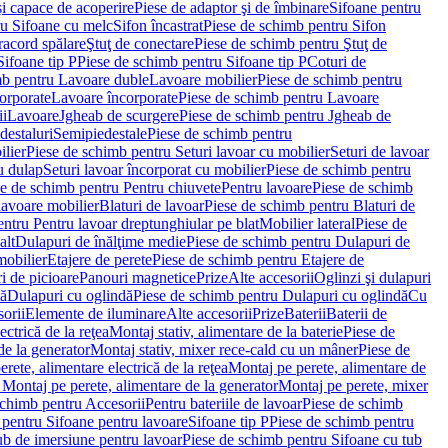
i capace de acoperire
Piese de adaptor şi de îmbinare
Sifoane pentru
ru Sifoane cu melc
Sifon încastrat
Piese de schimb pentru Sifon
racord spălare
Ştuţ de conectare
Piese de schimb pentru Ştuţ de
Sifoane tip P
Piese de schimb pentru Sifoane tip P
Coturi de
mb pentru Lavoare duble
Lavoare mobilier
Piese de schimb pentru
orporate
Lavoare încorporate
Piese de schimb pentru Lavoare
ii
Lavoare
Jgheab de scurgere
Piese de schimb pentru Jgheab de
destaluri
Semipiedestale
Piese de schimb pentru
ilier
Piese de schimb pentru Seturi lavoar cu mobilier
Seturi de lavoar
u dulap
Seturi lavoar încorporat cu mobilier
Piese de schimb pentru
e de schimb pentru Pentru chiuvete
Pentru lavoare
Piese de schimb
lavoare mobilier
Blaturi de lavoar
Piese de schimb pentru Blaturi de
ntru Pentru lavoar dreptunghiular pe blat
Mobilier lateral
Piese de
alt
Dulapuri de înălţime medie
Piese de schimb pentru Dulapuri de
mobilier
Etajere de perete
Piese de schimb pentru Etajere de
i de picioare
Panouri magnetice
Prize
Alte accesorii
Oglinzi şi dulapuri
tă
Dulapuri cu oglindă
Piese de schimb pentru Dulapuri cu oglindă
Cu
orii
Elemente de iluminare
Alte accesorii
Prize
Baterii
Baterii de
ctrică de la reţea
Montaj stativ, alimentare de la baterie
Piese de
de la generator
Montaj stativ, mixer rece-cald cu un mâner
Piese de
ete, alimentare electrică de la reţea
Montaj pe perete, alimentare de
Montaj pe perete, alimentare de la generator
Montaj pe perete, mixer
schimb pentru Accesorii
Pentru bateriile de lavoar
Piese de schimb
 pentru Sifoane pentru lavoare
Sifoane tip P
Piese de schimb pentru
ub de imersiune pentru lavoar
Piese de schimb pentru Sifoane cu tub