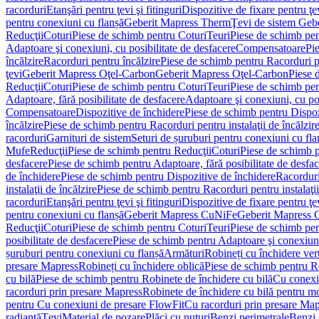
racorduri
Etanşări pentru ţevi şi fitinguri
Dispozitive de fixare pentru ţe
pentru conexiuni cu flanșă
Geberit Mapress Therm
Ţevi de sistem Geb
Reducţii
Coturi
Piese de schimb pentru Coturi
Teuri
Piese de schimb pen
Adaptoare şi conexiuni, cu posibilitate de desfacere
Compensatoare
Pi
încălzire
Racorduri pentru încălzire
Piese de schimb pentru Racorduri p
ţevi
Geberit Mapress Oţel-Carbon
Geberit Mapress Oţel-Carbon
Piese 
Reducţii
Coturi
Piese de schimb pentru Coturi
Teuri
Piese de schimb pen
Adaptoare, fără posibilitate de desfacere
Adaptoare şi conexiuni, cu pos
Compensatoare
Dispozitive de închidere
Piese de schimb pentru Dispoz
încălzire
Piese de schimb pentru Racorduri pentru instalaţii de încălzir
racorduri
Garnituri de sistem
Seturi de șuruburi pentru conexiuni cu fla
Mufe
Reducţii
Piese de schimb pentru Reducţii
Coturi
Piese de schimb p
desfacere
Piese de schimb pentru Adaptoare, fără posibilitate de desfa
de închidere
Piese de schimb pentru Dispozitive de închidere
Racordur
instalaţii de încălzire
Piese de schimb pentru Racorduri pentru instalaţii
racorduri
Etanşări pentru ţevi şi fitinguri
Dispozitive de fixare pentru ţe
pentru conexiuni cu flanșă
Geberit Mapress CuNiFe
Geberit Mapress
Reducţii
Coturi
Piese de schimb pentru Coturi
Teuri
Piese de schimb pen
posibilitate de desfacere
Piese de schimb pentru Adaptoare şi conexiuni,
șuruburi pentru conexiuni cu flanșă
Armături
Robineți cu închidere ver
presare Mapress
Robineți cu închidere oblică
Piese de schimb pentru Ro
cu bilă
Piese de schimb pentru Robinete de închidere cu bilă
Cu conexi
racorduri prin presare Mapress
Robinete de închidere cu bilă pentru mo
pentru Cu conexiuni de presare FlowFit
Cu racorduri prin presare Map
radiantă
Ţevi
Material de pozare
Plăci cu nuturi
Benzi perimetrale
Benzi 