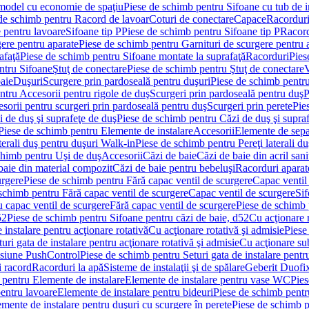
 model cu economie de spaţiu
Piese de schimb pentru Sifoane cu tub de 
de schimb pentru Racord de lavoar
Coturi de conectare
Capace
Racordur
 pentru lavoare
Sifoane tip P
Piese de schimb pentru Sifoane tip P
Racord
gere pentru aparate
Piese de schimb pentru Garnituri de scurgere pentru 
afaţă
Piese de schimb pentru Sifoane montate la suprafaţă
Racorduri
Pies
ntru Sifoane
Ştuţ de conectare
Piese de schimb pentru Ştuţ de conectare
V
baie
Duşuri
Scurgere prin pardoseală pentru duşuri
Piese de schimb pentru
ntru Accesorii pentru rigole de duş
Scurgeri prin pardoseală pentru duş
P
sorii pentru scurgeri prin pardoseală pentru duş
Scurgeri prin perete
Pie
i de duş şi suprafeţe de duş
Piese de schimb pentru Căzi de duş şi supra
Piese de schimb pentru Elemente de instalare
Accesorii
Elemente de sepa
aterali duş pentru duşuri Walk-in
Piese de schimb pentru Pereţi laterali d
chimb pentru Uşi de duş
Accesorii
Căzi de baie
Căzi de baie din acril sani
baie din material compozit
Căzi de baie pentru bebeluşi
Racorduri aparate
urgere
Piese de schimb pentru Fără capac ventil de scurgere
Capac ventil
schimb pentru Fără capac ventil de scurgere
Capac ventil de scurgere
Sif
 capac ventil de scurgere
Fără capac ventil de scurgere
Piese de schimb 
52
Piese de schimb pentru Sifoane pentru căzi de baie, d52
Cu acţionare 
 instalare pentru acţionare rotativă
Cu acţionare rotativă şi admisie
Piese
ri gata de instalare pentru acţionare rotativă şi admisie
Cu acţionare su
resiune PushControl
Piese de schimb pentru Seturi gata de instalare pent
i racord
Racorduri la apă
Sisteme de instalaţii şi de spălare
Geberit Duofi
 pentru Elemente de instalare
Elemente de instalare pentru vase WC
Pies
entru lavoare
Elemente de instalare pentru bideuri
Piese de schimb pentr
mente de instalare pentru duşuri cu scurgere în perete
Piese de schimb p