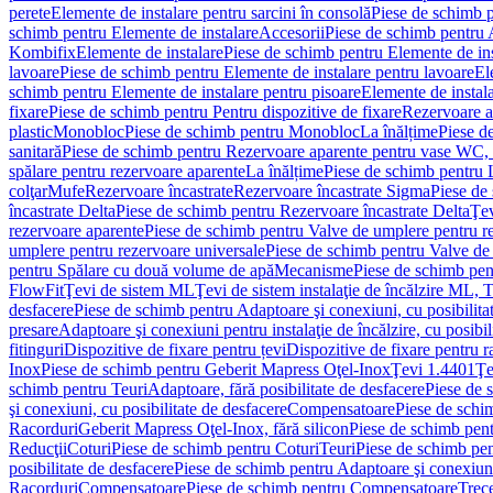
perete
Elemente de instalare pentru sarcini în consolă
Piese de schimb p
schimb pentru Elemente de instalare
Accesorii
Piese de schimb pentru 
Kombifix
Elemente de instalare
Piese de schimb pentru Elemente de ins
lavoare
Piese de schimb pentru Elemente de instalare pentru lavoare
El
schimb pentru Elemente de instalare pentru pisoare
Elemente de instala
fixare
Piese de schimb pentru Pentru dispozitive de fixare
Rezervoare a
plastic
Monobloc
Piese de schimb pentru Monobloc
La înălțime
Piese d
sanitară
Piese de schimb pentru Rezervoare aparente pentru vase WC, 
spălare pentru rezervoare aparente
La înălțime
Piese de schimb pentru 
colţar
Mufe
Rezervoare încastrate
Rezervoare încastrate Sigma
Piese de
încastrate Delta
Piese de schimb pentru Rezervoare încastrate Delta
Ţev
rezervoare aparente
Piese de schimb pentru Valve de umplere pentru r
umplere pentru rezervoare universale
Piese de schimb pentru Valve de
pentru Spălare cu două volume de apă
Mecanisme
Piese de schimb pe
FlowFit
Ţevi de sistem ML
Ţevi de sistem instalaţie de încălzire ML,
desfacere
Piese de schimb pentru Adaptoare şi conexiuni, cu posibilita
presare
Adaptoare şi conexiuni pentru instalaţie de încălzire, cu posibil
fitinguri
Dispozitive de fixare pentru țevi
Dispozitive de fixare pentru r
Inox
Piese de schimb pentru Geberit Mapress Oţel-Inox
Ţevi 1.4401
Ţe
schimb pentru Teuri
Adaptoare, fără posibilitate de desfacere
Piese de 
şi conexiuni, cu posibilitate de desfacere
Compensatoare
Piese de sch
Racorduri
Geberit Mapress Oţel-Inox, fără silicon
Piese de schimb pent
Reducţii
Coturi
Piese de schimb pentru Coturi
Teuri
Piese de schimb pen
posibilitate de desfacere
Piese de schimb pentru Adaptoare şi conexiuni,
Racorduri
Compensatoare
Piese de schimb pentru Compensatoare
Trece