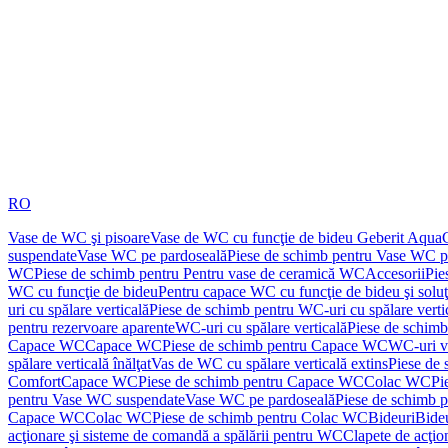
RO
Vase de WC şi pisoare
Vase de WC cu funcţie de bideu Geberit Aqua
suspendate
Vase WC pe pardoseală
Piese de schimb pentru Vase WC p
WC
Piese de schimb pentru Pentru vase de ceramică WC
Accesorii
Pie
WC cu funcţie de bideu
Pentru capace WC cu funcţie de bideu şi solu
uri cu spălare verticală
Piese de schimb pentru WC-uri cu spălare verti
pentru rezervoare aparente
WC-uri cu spălare verticală
Piese de schimb
Capace WC
Capace WC
Piese de schimb pentru Capace WC
WC-uri v
spălare verticală înălţat
Vas de WC cu spălare verticală extins
Piese de 
Comfort
Capace WC
Piese de schimb pentru Capace WC
Colac WC
Pi
pentru Vase WC suspendate
Vase WC pe pardoseală
Piese de schimb 
Capace WC
Colac WC
Piese de schimb pentru Colac WC
Bideuri
Bide
acţionare şi sisteme de comandă a spălării pentru WC
Clapete de acţio