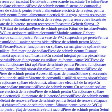
 rezervor încastrat Delta
Pentru rezervoarele încastrate Twinline
Piese
spălare electronică
Piese de schimb pentru Sisteme de comandă a
ese de schimb pentru Pentru alimentare electrică de la reţea, pentru
imb pentru Pentru alimentare electrică de la reţea, pentru rezervoare
 Pentru alimentare electrică de la reţea, pentru rezervoare încastrate
re de la baterie, pentru rezervoare încastrate Geberit Sigma 12
 WC
Kituri de instalare
Piese de schimb pentru Kituri de instalare
Pentru
 WC cu acţionare spălare electronică
Module sanitare Geberit
ese de schimb pentru Pentru vase de WC suspendate pe perete
Pentru
onsum
Modul sanitar pentru bideuri
Piese de schimb pentru Modul
lă
Pisoare
Pisoare, funcţionare cu spălare, cu margine de spălare
Piese
spălare, fără margine de spălare
Piese de schimb pentru Pisoare,
mandă aparente sau încastrate
Cu control integrat pentru pisoar
Piese
oarului
Pisoar, funcţionare cu spălare, cu/pentru capac WC
Piese de
are, funcţionare fără apă
Piese de schimb pentru Pisoare, funcţionare
b pentru Partiţii pisoar din plastic
Partiţii pisoar din sticlă
Piese de
Piese de schimb pentru Accesorii
Capac de pisoar
Sifoane şi accesoriu
ribuitor de spălare
Sisteme de comandă a spălării pentru pisoar
Montaj
acţionare spălare electronică, alimentare electrică de la reţea
Cu
nare spălare pneumatică
Piese de schimb pentru Cu acţionare spălare
re electrică de la reţea
Piese de schimb pentru Cu acţionare spălare
 electronică, alimentare de la baterie
Accesorii
Piese de schimb pentru
e
Seturi de renovare
Piese de schimb pentru Seturi de renovare
Capace
 şi chiuvete
Piese de schimb pentru Sifoane pentru vase de WC şi
mb pentru Ştuţ de conectare
Seturi racord
Piese de schimb pentru Seturi