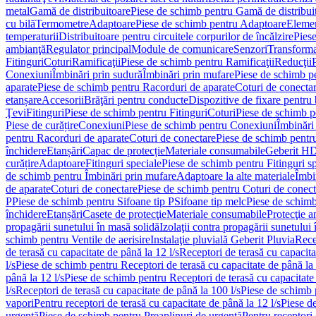
metal
Gamă de distribuitoare
Piese de schimb pentru Gamă de distribui
cu bilă
Termometre
Adaptoare
Piese de schimb pentru Adaptoare
Elemen
temperaturii
Distribuitoare pentru circuitele corpurilor de încălzire
Piese
ambianţă
Regulator principal
Module de comunicare
Senzori
Transforma
Fitinguri
Coturi
Ramificaţii
Piese de schimb pentru Ramificaţii
Reducţii
Conexiuni
Îmbinări prin sudură
Îmbinări prin mufare
Piese de schimb p
aparate
Piese de schimb pentru Racorduri de aparate
Coturi de conecta
etanșare
Accesorii
Brăţări pentru conducte
Dispozitive de fixare pentru 
Ţevi
Fitinguri
Piese de schimb pentru Fitinguri
Coturi
Piese de schimb p
Piese de curățire
Conexiuni
Piese de schimb pentru Conexiuni
Îmbinări
pentru Racorduri de aparate
Coturi de conectare
Piese de schimb pentr
închidere
Etanșări
Capac de protecție
Materiale consumabile
Geberit H
curățire
Adaptoare
Fitinguri speciale
Piese de schimb pentru Fitinguri s
de schimb pentru Îmbinări prin mufare
Adaptoare la alte materiale
Îmbin
de aparate
Coturi de conectare
Piese de schimb pentru Coturi de conect
P
Piese de schimb pentru Sifoane tip P
Sifoane tip melc
Piese de schimb
închidere
Etanșări
Casete de protecţie
Materiale consumabile
Protecţie a
propagării sunetului în masă solidă
Izolaţii contra propagării sunetului 
schimb pentru Ventile de aerisire
Instalaţie pluvială Geberit Pluvia
Rece
de terasă cu capacitate de până la 12 l/s
Receptori de terasă cu capacita
l/s
Piese de schimb pentru Receptori de terasă cu capacitate de până la 
până la 12 l/s
Piese de schimb pentru Receptori de terasă cu capacitate 
l/s
Receptori de terasă cu capacitate de până la 100 l/s
Piese de schimb p
vapori
Pentru receptori de terasă cu capacitate de până la 12 l/s
Piese de
urgenţă
Piese de schimb pentru Preaplinuri de urgenţă
Pentru receptori 