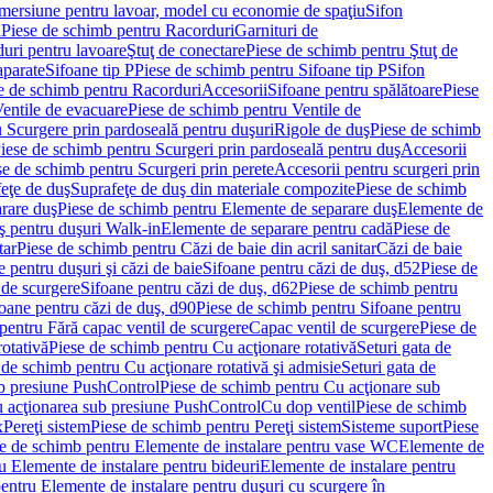
imersiune pentru lavoar, model cu economie de spaţiu
Sifon
i
Piese de schimb pentru Racorduri
Garnituri de
uri pentru lavoare
Ştuţ de conectare
Piese de schimb pentru Ştuţ de
aparate
Sifoane tip P
Piese de schimb pentru Sifoane tip P
Sifon
e de schimb pentru Racorduri
Accesorii
Sifoane pentru spălătoare
Piese
entile de evacuare
Piese de schimb pentru Ventile de
 Scurgere prin pardoseală pentru duşuri
Rigole de duş
Piese de schimb
iese de schimb pentru Scurgeri prin pardoseală pentru duş
Accesorii
se de schimb pentru Scurgeri prin perete
Accesorii pentru scurgeri prin
feţe de duş
Suprafeţe de duş din materiale compozite
Piese de schimb
rare duş
Piese de schimb pentru Elemente de separare duş
Elemente de
uş pentru duşuri Walk-in
Elemente de separare pentru cadă
Piese de
tar
Piese de schimb pentru Căzi de baie din acril sanitar
Căzi de baie
 pentru duşuri şi căzi de baie
Sifoane pentru căzi de duş, d52
Piese de
 de scurgere
Sifoane pentru căzi de duş, d62
Piese de schimb pentru
oane pentru căzi de duş, d90
Piese de schimb pentru Sifoane pentru
pentru Fără capac ventil de scurgere
Capac ventil de scurgere
Piese de
rotativă
Piese de schimb pentru Cu acţionare rotativă
Seturi gata de
 de schimb pentru Cu acţionare rotativă şi admisie
Seturi gata de
b presiune PushControl
Piese de schimb pentru Cu acţionare sub
ru acţionarea sub presiune PushControl
Cu dop ventil
Piese de schimb
x
Pereţi sistem
Piese de schimb pentru Pereţi sistem
Sisteme suport
Piese
e de schimb pentru Elemente de instalare pentru vase WC
Elemente de
u Elemente de instalare pentru bideuri
Elemente de instalare pentru
entru Elemente de instalare pentru duşuri cu scurgere în