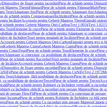
vi
Dispozitive de fixare pentru racorduri
Piese de schimb pentru Dispoziti
erit Mapress Therm
Fitinguri
Piese de schimb pentru Fitinguri
Mufe
Piese
tru Teuri
Adaptoare fixe
Piese de schimb pentru Adaptoare fixe
Adaptoar
ese de schimb pentru Compensatoare
Închizători
Piese de schimb pentru Î
entru încălzire
Accesoriu pentru Geberit Mapress Therm
Etanşări sistem
de schimb pentru Geberit Mapress Oţel-Carbon
Ţevi 1.0034
Ţevi 1.0215
tru Teuri
Elemente în cruce
Piese de schimb pentru Elemente în cruce
Ad
ibilitate de desfacere
Piese de schimb pentru Adaptoare şi conexiuni, cu
itive de închidere
Teuri pentru instalaţii de încălzire
Piese de schimb pent
e
Accesorii pentru Geberit Mapress Oţel-Carbon
Etanşări pentru ţevi şi fi
nșă
Geberit Mapress Cupru
Geberit Mapress Cupru
Piese de schimb pen
entru Coturi
Teuri
Piese de schimb pentru Teuri
Elemente în cruce
Piese 
cere
Adaptoare şi conexiuni, cu posibilitate de desfacere
Piese de schimb 
i
Piese de schimb pentru Racorduri
Teuri pentru instalaţii de încălzire
Pies
 de încălzire
Accesorii pentru Geberit Mapress Cupru
Piese de schimb p
vi
Dispozitive de fixare pentru racorduri
Piese de schimb pentru Dispoziti
 CuNiFe
Piese de schimb pentru Geberit Mapress CuNiFe
Ţevi 2.1972
Mu
tru Teuri
Adaptoare, fără posibilitate de desfacere
Piese de schimb pentru
 cu posibilitate de desfacere
Treceri
Piese de schimb pentru Treceri
Acce
ticală
Piese de schimb pentru Robineți cu închidere verticală
Cu racordur
bineți cu închidere oblică
Cu racorduri prin presare Mapress
Piese de s
uni de presare FlowFit
Piese de schimb pentru Cu conexiuni de presare
ntaj încastrat
Piese de schimb pentru Robinete de închidere cu bilă pent
ress
Piese de schimb pentru Cu racorduri prin presare Mapress
Clapete 
autocolante
Clipsuri de fixare
Aditivi de pardoseală
Rosturi de extindere