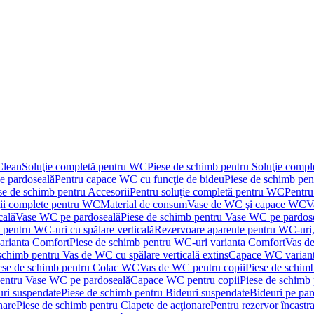
Clean
Soluţie completă pentru WC
Piese de schimb pentru Soluţie comp
e pardoseală
Pentru capace WC cu funcţie de bideu
Piese de schimb pen
se de schimb pentru Accesorii
Pentru soluţie completă pentru WC
Pentru
ţii complete pentru WC
Material de consum
Vase de WC şi capace WC
V
cală
Vase WC pe pardoseală
Piese de schimb pentru Vase WC pe pardos
 pentru WC-uri cu spălare verticală
Rezervoare aparente pentru WC-uri,
arianta Comfort
Piese de schimb pentru WC-uri varianta Comfort
Vas de
schimb pentru Vas de WC cu spălare verticală extins
Capace WC varian
ese de schimb pentru Colac WC
Vas de WC pentru copii
Piese de schim
pentru Vase WC pe pardoseală
Capace WC pentru copii
Piese de schimb
uri suspendate
Piese de schimb pentru Bideuri suspendate
Bideuri pe par
nare
Piese de schimb pentru Clapete de acţionare
Pentru rezervor încastr