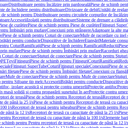
toare
Distribuitoare pentru încălzire prin pardoseală
Piese de schimb pentr
te de închidere pentru distribuitoare
Divizoare de debit
Unităţi de reglar
 de schimb pentru Distribuitoare pentru circuitele corpurilor de încălzir
toare
Accesorii
Izolaţii pentru distribuitoare
Sisteme de drenare a clădiril
Piese de curățire
Piese de schimb pentru Piese de curățire
Fitinguri Supe
entru Îmbinări prin mufare
Conexiuni prin strângere
Adaptoare la alte ma
re
Piese de schimb pentru Coturi de conectare
Mufe de racordare cu inel 
brăţări pentru conducte
Dispozitive de închidere
Etanșări
Materiale cons
entru Coturi
Ramificaţii
Piese de schimb pentru Ramificaţii
Reducţii
Piese
 prin mufare
Piese de schimb pentru Îmbinări prin mufare
Racorduri ghe
u Coturi de conectare
Ştuţuri de conectare
Piese de schimb pentru Ştuţuri
DPE
Ţevi
Fitinguri
Piese de schimb pentru Fitinguri
Coturi
Ramificaţii
Redu
peciale
Fitinguri SuperTube
Coturi
Fitinguri speciale
Conexiuni
Piese de s
ări filetate
Piese de schimb pentru Îmbinări filetate
Conexiuni cu flanşă
are
Mufe de conectare
Piese de schimb pentru Mufe de conectare
Ştuţuri
 pentru Sifoane tip melc
Accesorii
Brăţări pentru conducte
Dispozitive de
ntifoc, izolare acustică şi protecţie contra umezelii
Protecţie antifoc
Protec
în masă solidă şi contra propagării sunetului în aer
Protecţie contra umeze
ptori de terasă
Piese de schimb pentru Receptori de terasă
Receptori de t
te de până la 25 l/s
Piese de schimb pentru Receptori de terasă cu capacit
100 l/s
Receptori de terasă pentru jgheaburi
Piese de schimb pentru Recep
de până la 12 l/s
Receptori de terasă cu capacitate de până la 25 l/s
Piese
entru Receptori de terasă cu capacitate de până la 100 l/s
Elemente bari
 schimb pentru Pentru receptori de terasă cu capacitate de până la 12 l/
de terasă cu capacitate de până la 12 l/s
Piese de schimb pentru Pentru re