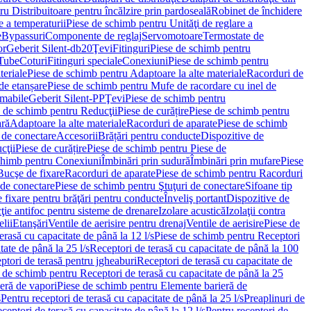
u Distribuitoare pentru încălzire prin pardoseală
Robinet de închidere
e a temperaturii
Piese de schimb pentru Unităţi de reglare a
e
Bypassuri
Componente de reglaj
Servomotoare
Termostate de
or
Geberit Silent-db20
Ţevi
Fitinguri
Piese de schimb pentru
rTube
Coturi
Fitinguri speciale
Conexiuni
Piese de schimb pentru
teriale
Piese de schimb pentru Adaptoare la alte materiale
Racorduri de
de etanșare
Piese de schimb pentru Mufe de racordare cu inel de
umabile
Geberit Silent-PP
Ţevi
Piese de schimb pentru
 de schimb pentru Reducţii
Piese de curățire
Piese de schimb pentru
ară
Adaptoare la alte materiale
Racorduri de aparate
Piese de schimb
 de conectare
Accesorii
Brățări pentru conducte
Dispozitive de
cţii
Piese de curățire
Piese de schimb pentru Piese de
chimb pentru Conexiuni
Îmbinări prin sudură
Îmbinări prin mufare
Piese
Bucşe de fixare
Racorduri de aparate
Piese de schimb pentru Racorduri
 de conectare
Piese de schimb pentru Ştuţuri de conectare
Sifoane tip
 fixare pentru brăţări pentru conducte
Înveliş portant
Dispozitive de
ţie antifoc pentru sisteme de drenare
Izolare acustică
Izolaţii contra
lii
Etanşări
Ventile de aerisire pentru drenaj
Ventile de aerisire
Piese de
erasă cu capacitate de până la 12 l/s
Piese de schimb pentru Receptori
ate de până la 25 l/s
Receptori de terasă cu capacitate de până la 100
tori de terasă pentru jgheaburi
Receptori de terasă cu capacitate de
 de schimb pentru Receptori de terasă cu capacitate de până la 25
eră de vapori
Piese de schimb pentru Elemente barieră de
s
Pentru receptori de terasă cu capacitate de până la 25 l/s
Preaplinuri de
ceptori de terasă cu capacitate de până la 12 l/s
Pentru receptori de