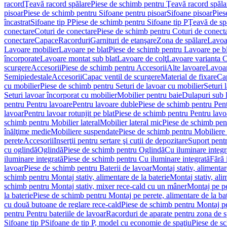
racord
Ţeavă racord spălare
Piese de schimb pentru Ţeavă racord spăla
pisoar
Piese de schimb pentru Sifoane pentru pisoar
Sifoane pisoar
Pies
încastrat
Sifoane tip P
Piese de schimb pentru Sifoane tip P
Ţeavă de spă
conectare
Coturi de conectare
Piese de schimb pentru Coturi de conect
conectare
Capace
Racorduri
Garnituri de etanşare
Zona de spălare
Lavoa
Lavoare mobilier
Lavoare pe blat
Piese de schimb pentru Lavoare pe bl
încorporate
Lavoare montat sub blat
Lavoare de colţ
Lavoare varianta 
scurgere
Accesorii
Piese de schimb pentru Accesorii
Alte lavoare
Lavoar
Semipiedestale
Accesorii
Capac ventil de scurgere
Material de fixare
Cap
cu mobilier
Piese de schimb pentru Seturi de lavoar cu mobilier
Seturi 
Seturi lavoar încorporat cu mobilier
Mobilier pentru baie
Dulapuri sub 
pentru Pentru lavoare
Pentru lavoare duble
Piese de schimb pentru Pen
lavoar
Pentru lavoar rotunjit pe blat
Piese de schimb pentru Pentru lavoa
schimb pentru Mobilier lateral
Mobilier lateral mic
Piese de schimb pent
înălţime medie
Mobiliere suspendate
Piese de schimb pentru Mobiliere
perete
Accesorii
Inserţii pentru sertare şi cutii de depozitare
Suport pentr
cu oglindă
Oglindă
Piese de schimb pentru Oglindă
Cu iluminare integr
iluminare integrată
Piese de schimb pentru Cu iluminare integrată
Fără 
lavoar
Piese de schimb pentru Baterii de lavoar
Montaj stativ, alimentare
schimb pentru Montaj stativ, alimentare de la baterie
Montaj stativ, ali
schimb pentru Montaj stativ, mixer rece-cald cu un mâner
Montaj pe per
la baterie
Piese de schimb pentru Montaj pe perete, alimentare de la bat
cu două butoane de reglare rece-cald
Piese de schimb pentru Montaj pe
pentru Pentru bateriile de lavoar
Racorduri de aparate pentru zona de sp
Sifoane tip P
Sifoane de tip P, model cu economie de spaţiu
Piese de s