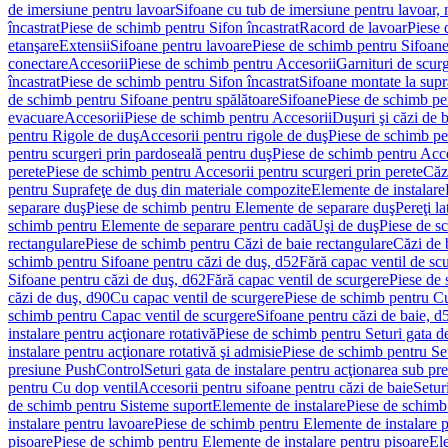
de imersiune pentru lavoar
Sifoane cu tub de imersiune pentru lavoar,
încastrat
Piese de schimb pentru Sifon încastrat
Racord de lavoar
Piese 
etanşare
Extensii
Sifoane pentru lavoare
Piese de schimb pentru Sifoane
conectare
Accesorii
Piese de schimb pentru Accesorii
Garnituri de scur
încastrat
Piese de schimb pentru Sifon încastrat
Sifoane montate la supr
de schimb pentru Sifoane pentru spălătoare
Sifoane
Piese de schimb pe
evacuare
Accesorii
Piese de schimb pentru Accesorii
Duşuri şi căzi de 
pentru Rigole de duş
Accesorii pentru rigole de duş
Piese de schimb pe
pentru scurgeri prin pardoseală pentru duş
Piese de schimb pentru Acce
perete
Piese de schimb pentru Accesorii pentru scurgeri prin perete
Căz
pentru Suprafeţe de duş din materiale compozite
Elemente de instalare
separare duş
Piese de schimb pentru Elemente de separare duş
Pereţi l
schimb pentru Elemente de separare pentru cadă
Uşi de duş
Piese de s
rectangulare
Piese de schimb pentru Căzi de baie rectangulare
Căzi de 
schimb pentru Sifoane pentru căzi de duş, d52
Fără capac ventil de sc
Sifoane pentru căzi de duş, d62
Fără capac ventil de scurgere
Piese de 
căzi de duş, d90
Cu capac ventil de scurgere
Piese de schimb pentru Cu
schimb pentru Capac ventil de scurgere
Sifoane pentru căzi de baie, d
instalare pentru acţionare rotativă
Piese de schimb pentru Seturi gata de
instalare pentru acţionare rotativă şi admisie
Piese de schimb pentru Setu
presiune PushControl
Seturi gata de instalare pentru acţionarea sub p
pentru Cu dop ventil
Accesorii pentru sifoane pentru căzi de baie
Setur
de schimb pentru Sisteme suport
Elemente de instalare
Piese de schimb
instalare pentru lavoare
Piese de schimb pentru Elemente de instalare p
pisoare
Piese de schimb pentru Elemente de instalare pentru pisoare
Ele