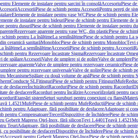
entru Elemente de instalare pentru sarcini în consolă
Accesoriu
Piese de
Accesorii
Accesorii
Piese de schimb pentru Accesorii
Pentru pereţi de sis
talare
Elemente de instalare pentru vase WC
Piese de schimb pentru El
emente de instalare pentru bideuri
Piese de schimb pentru Elemente de in
re pentru duşuri
Piese de schimb pentru Elemente de instalare pentru du
parente
Rezervoare aparente pentru vase WC, din plastic
Piese de schim
e schimb pentru La înălțime
La semiînălțime
Piese de schimb pentru La s
din ceramică sanitară
Monobloc
Piese de schimb pentru Monobloc
Ţevi 
La înălțime
La semiînălțime
Accesorii
Piese de schimb pentru Accesorii
Ra
 schimb pentru Rezervoare încastrate Sigma
Rezervoare încastrate Ome
i de spălare
Accesorii
Valve de umplere şi de golire
Valve de umplere
Pie
ezervoare aparente
Valve de umplere pentru rezervoare ceramice
Piese d
 umplere pentru rezervoare universale
Valve de golire
Piese de schimb pe
ntru Mecanisme
Spălare cu două volume de apă
Piese de schimb pentru 
 Therm
Conducte SL
Fitinguri
Piese de schimb pentru Fitinguri
Mufe
Reducţ
te de desfacere
Închizători
Racorduri
Piese de schimb pentru Racorduri
Di
itate de desfacere
Racorduri pentru încălzire
Accesorii
Izolații pentru rac
acorduri
Etanșări sistem
Seturi șuruburi pentru conexiuni cu flanșă
Materi
avă 1.4521
Mufe
Piese de schimb pentru Mufe
Reducţii
Piese de schimb 
schimb pentru Adaptoare, fără posibilitate de desfacere
Adaptoare şi cone
imb pentru Compensatoare
Treceri
Dispozitive de închidere
Piese de schim
ru Geberit Mapress Oţel-Inox, fără silicon
Ţevi 1.4401
Ţeavă 1.4521
Mu
tru Teuri
Adaptoare, fără posibilitate de desfacere
Piese de schimb pentru
 cu posibilitate de desfacere
Dispozitive de închidere
Piese de schimb p
ri
Accesorii pentru Geberit Mapress Oţel-Inox
Piese de schimb pentru A