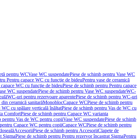
letă pentru WC
Vase WC suspendate
Piese de schimb pentru Vase WC
tru Pentru capace WC cu funcţie de bideu
Pentru vase de ceramică
 capace WC cu funcţie de bideu
Piese de schimb pentru Pentru capace
ase WC suspendate
Piese de schimb pentru Vase WC suspendate
WC-
eală
WC-uri pentru rezervoare aparente
Piese de schimb pentru WC-uri
 din ceramică sanitară
Monobloc
Capace WC
Piese de schimb pentru
 WC cu spălare verticală înălţat
Piese de schimb pentru Vas de WC cu
ta Comfort
Piese de schimb pentru Capace WC varianta
b pentru Vas de WC pentru copii
Vase WC suspendate
Piese de schimb
 pentru Capace WC pentru copii
Capace WC
Piese de schimb pentru
doseală
Accesorii
Piese de schimb pentru Accesorii
Clapete de
at Sigma
Piese de schimb pentru Pentru rezervor încastrat Sigma
Pentru