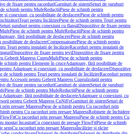
ve de fixare pentru racorduri
Garnituri de sistem
Seturi de șuruburi
 de schimb pentru Mufe
Reducţii
Piese de schimb pentru
e şi conexiuni, cu posibilitate de desfacere
Piese de schimb pentru
nchizători
Teuri pentru încălzire
Piese de schimb pentru Teuri pentru
Seturi şuruburi pentru conexiuni cu flanşă
Dispozitive de fixare pentru
Mufe
Piese de schimb pentru Mufe
Reducţii
Piese de schimb pentru
aptoare, fără posibilitate de desfacere
Piese de schimb pentru
 posibilitate de desfacere
Compensatoare
Piese de schimb pentru
ru Teuri pentru instalaţii de încălzire
Racorduri pentru instalaţii de
tinguri
Dispozitive de fixare pentru ţevi
Dispozitive de fixare pentru
tru Geberit Mapress Cupru
Mufe
Piese de schimb pentru
de schimb pentru Elemente în cruce
Adaptoare, fără posibilitate de
pentru Adaptoare şi conexiuni, cu posibilitate de desfacere
Dispozitive
e de schimb pentru Teuri pentru instalaţii de încălzire
Racorduri pentru
entru Accesorii pentru Geberit Mapress Cupru
Izolaţii pentru
ve de fixare pentru racorduri
Garnituri de sistem
Seturi de șuruburi
fe
Piese de schimb pentru Mufe
Reducţii
Piese de schimb pentru
 Adaptoare, fără posibilitate de desfacere
Adaptoare şi conexiuni, cu
sorii pentru Geberit Mapress CuNiFe
Garnituri de sistem
Seturi de
i prin presare Mapress
Piese de schimb pentru Cu racorduri prin
chimb pentru Cu racorduri prin presare Mapress
Robinete de închidere
 FlowFit
Cu racorduri prin presare Mapress
Piese de schimb pentru Cu
ru montaj încastrat
Cu conexiuni de presare FlowFit
Piese de schimb
de sens
Cu racorduri prin presare Mapress
Încălzire și răcire
Curbe conducătoare
Dulapuri de distribuţie
Dulapuri de distribuţie din