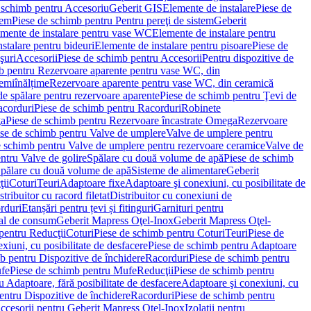
 schimb pentru Accesoriu
Geberit GIS
Elemente de instalare
Piese de
tem
Piese de schimb pentru Pentru pereţi de sistem
Geberit
emente de instalare pentru vase WC
Elemente de instalare pentru
stalare pentru bideuri
Elemente de instalare pentru pisoare
Piese de
şuri
Accesorii
Piese de schimb pentru Accesorii
Pentru dispozitive de
b pentru Rezervoare aparente pentru vase WC, din
emiînălțime
Rezervoare aparente pentru vase WC, din ceramică
de spălare pentru rezervoare aparente
Piese de schimb pentru Ţevi de
corduri
Piese de schimb pentru Racorduri
Robinete
ga
Piese de schimb pentru Rezervoare încastrate Omega
Rezervoare
se de schimb pentru Valve de umplere
Valve de umplere pentru
e schimb pentru Valve de umplere pentru rezervoare ceramice
Valve de
ntru Valve de golire
Spălare cu două volume de apă
Piese de schimb
Spălare cu două volume de apă
Sisteme de alimentare
Geberit
ii
Coturi
Teuri
Adaptoare fixe
Adaptoare şi conexiuni, cu posibilitate de
stribuitor cu racord filetat
Distribuitor cu conexiuni de
orduri
Etanșări pentru țevi și fitinguri
Garnituri pentru
al de consum
Geberit Mapress Oţel-Inox
Geberit Mapress Oţel-
pentru Reducţii
Coturi
Piese de schimb pentru Coturi
Teuri
Piese de
xiuni, cu posibilitate de desfacere
Piese de schimb pentru Adaptoare
b pentru Dispozitive de închidere
Racorduri
Piese de schimb pentru
fe
Piese de schimb pentru Mufe
Reducţii
Piese de schimb pentru
 Adaptoare, fără posibilitate de desfacere
Adaptoare şi conexiuni, cu
entru Dispozitive de închidere
Racorduri
Piese de schimb pentru
ccesorii pentru Geberit Mapress Oţel-Inox
Izolaţii pentru