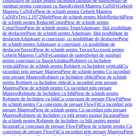
Dispozitive de fixare pentru racorduri
Garnituri de sistem
Seturi de
șuruburi pentru conexiuni cu flanșă
Geberit Mapress CuNiFe
Geberit
Mapress CuNiFe
Piese de schimb pentru Geberit Mapress
CuNiFe
Ţevi 2.1972
Mufe
Piese de schimb pentru Mufe
Reducţii
Piese
de schimb pentru Reducţii
Coturi
Piese de schimb pentru
Coturi
Teuri
Piese de schimb pentru Teuri
Adaptoare, fără posibilitate
de desfacere
Piese de schimb pentru Adaptoare, fără posibilitate de
desfacere
Adaptoare şi conexiuni, cu posibilitate de desfacere
Piese
de schimb pentru Adaptoare şi conexiuni, cu posibilitate de
desfacere
Treceri
Piese de schimb pentru Treceri
Accesorii pentru
Geberit Mapress CuNiFe
Garnituri de sistem
Seturi de șuruburi
pentru conexiuni cu flanșă
Armături
Robineți cu închidere
verticală
Piese de schimb pentru Robineți cu închidere verticală
Cu
racorduri prin presare Mapress
Piese de schimb pentru Cu racorduri
prin presare Mapress
Robineți cu închidere oblică
Piese de schimb
pentru Robineți cu închidere oblică
Cu racorduri prin presare
Mapress
Piese de schimb pentru Cu racorduri prin presare
Mapress
Robinete de închidere cu bilă
Piese de schimb pentru
Robinete de închidere cu bilă
Cu conexiuni de presare FlowFit
Piese
de schimb pentru Cu conexiuni de presare FlowFit
Cu racorduri prin
presare Mapress
Piese de schimb pentru Cu racorduri prin presare
Mapress
Robinete de închidere cu bilă pentru montaj încastrat
Piese
de schimb pentru Robinete de închidere cu bilă pentru montaj
încastrat
Cu conexiuni de presare FlowFit
Piese de schimb pentru Cu
conexiuni de presare FlowFit
Cu racorduri prin presare Mapress
Piese