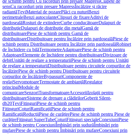
de schimb pentru Cu racorduri prin presare Mapress
Clapete de
sens
Cu racorduri prin presare Mapress
Încălzire și răcire
radiantă
Ţevi
Material de pozare
Plăci cu nuturi
Benzi
perimetrale
Benzi autocolante
Clipsuri de fixare
Aditivi de
pardoseală
Rosturi de extindere
Curbe conducătoare
Dulapuri de
distribuţie
Dulapuri de distribuţie din metal
Gamă de
distribuitoare
Piese de schimb pentru Gamă de
distribuitoare
Distribuitoare pentru încălzire prin pardoseală
Piese de
schimb pentru Distribuitoare pentru încălzire prin pardoseală
Robinet
de închidere cu bilă
Termometre
Adaptoare
Piese de schimb pentru
Adaptoare
Elemente de închidere pentru distribuitoare
Divizoare de
debit
Unităţi de reglare a temperaturii
Piese de schimb pentru Unităţi
de reglare a temperaturii
Distribuitoare pentru circuitele corpurilor de
încălzire
Piese de schimb pentru Distribuitoare pentru circuitele
corpurilor de încălzire
Bypassuri
Componente de
reglaj
Servomotoare
Termostate de ambianţă
Regulator
principal
Module de
comunicare
Senzori
Transformatoare
Accesorii
Izolaţii pentru
distribuitoare
Sisteme de drenare a clădirilor
Geberit Silent-
db20
Ţevi
Fitinguri
Piese de schimb pentru
Fitinguri
Coturi
Ramificaţii
Piese de schimb pentru
Ramificaţii
Reducţii
Piese de curățire
Piese de schimb pentru Piese de
curățire
Fitinguri SuperTube
Coturi
Fitinguri speciale
Conexiuni
Piese
de schimb pentru Conexiuni
Îmbinări prin sudură
Îmbinări prin
mufare
Piese de schimb pentru Îmbinări prin mufare
Conexiuni prin