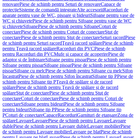
renovare
Piese de schimb pentru Seturi de renovare
Capace de
protecţie
Sisteme de comandă integrate
Alte accesorii
Racorduri de
aparate pentru vase de WC, pisoare şi bideuri
Sifoane pentru vase de
WC şi chiuvete
Piese de schimb pentru Sifoane pentru vase de WC
şi chiuvete
Sifoane
Piese de schimb pentru Sifoane
Coturi de
conectare
Piese de schimb pentru Coturi de conectare
Ştuţ de
conectare
Piese de schimb pentru Ştuţ de conectare
Seturi racord
Piese
de schimb pentru Seturi racord
Ţeavă racord spălare
Piese de schimb
pentru Ţeavă racord spălare
Racorduri din PVC
Piese de schimb
pentru Racorduri din PVC
Mufe şi capace de acoperire
Piese de
adaptor şi de îmbinare
Sifoane pentru pisoar
Piese de schimb pentru
Sifoane pentru pisoar
Sifoane pisoar
Piese de schimb pentru Sifoane
pisoar
Sifoane cu melc
Piese de schimb pentru Sifoane cu melc
Sifon
încastrat
Piese de schimb pentru Sifon încastrat
Sifoane tip P
Piese de
schimb pentru Sifoane tip P
Ţeavă de spălare şi de racord
spălare
Piese de schimb pentru Ţeavă de spălare şi de racord
spălare
Ştuţ de conectare
Piese de schimb pentru Ştuţ de
conectare
Coturi de conectare
Piese de schimb pentru Coturi de
conectare
Sifoane pentru bideuri
Piese de schimb pentru Sifoane
pentru bideuri
Sifoane tip P
Piese de schimb pentru Sifoane tip
P
Coturi de conectare
Capace
Racorduri
Garnituri de etanşare
Zona de
spălare
Lavoare
Lavoare
Piese de schimb pentru Lavoare
Lavoare
duble
Piese de schimb pentru Lavoare duble
Lavoare mobilier
Piese
de schimb pentru Lavoare mobilier
Lavoare pe blat
Piese de schimb
pentru Lavoare pe blat
Lavoar
Piese de schimb pentru Lavoar
Lavoar