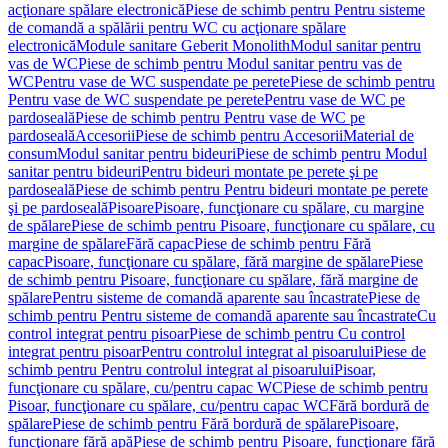
acţionare spălare electronică
Piese de schimb pentru Pentru sisteme
de comandă a spălării pentru WC cu acţionare spălare
electronică
Module sanitare Geberit Monolith
Modul sanitar pentru
vas de WC
Piese de schimb pentru Modul sanitar pentru vas de
WC
Pentru vase de WC suspendate pe perete
Piese de schimb pentru
Pentru vase de WC suspendate pe perete
Pentru vase de WC pe
pardoseală
Piese de schimb pentru Pentru vase de WC pe
pardoseală
Accesorii
Piese de schimb pentru Accesorii
Material de
consum
Modul sanitar pentru bideuri
Piese de schimb pentru Modul
sanitar pentru bideuri
Pentru bideuri montate pe perete şi pe
pardoseală
Piese de schimb pentru Pentru bideuri montate pe perete
şi pe pardoseală
Pisoare
Pisoare, funcţionare cu spălare, cu margine
de spălare
Piese de schimb pentru Pisoare, funcţionare cu spălare, cu
margine de spălare
Fără capac
Piese de schimb pentru Fără
capac
Pisoare, funcţionare cu spălare, fără margine de spălare
Piese
de schimb pentru Pisoare, funcţionare cu spălare, fără margine de
spălare
Pentru sisteme de comandă aparente sau încastrate
Piese de
schimb pentru Pentru sisteme de comandă aparente sau încastrate
Cu
control integrat pentru pisoar
Piese de schimb pentru Cu control
integrat pentru pisoar
Pentru controlul integrat al pisoarului
Piese de
schimb pentru Pentru controlul integrat al pisoarului
Pisoar,
funcţionare cu spălare, cu/pentru capac WC
Piese de schimb pentru
Pisoar, funcţionare cu spălare, cu/pentru capac WC
Fără bordură de
spălare
Piese de schimb pentru Fără bordură de spălare
Pisoare,
funcţionare fără apă
Piese de schimb pentru Pisoare, funcţionare fără