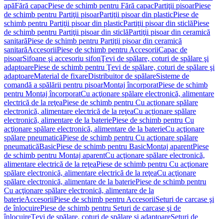
apă
Fără capac
Piese de schimb pentru Fără capac
Partiţii pisoar
Piese
de schimb pentru Partiţii pisoar
Partiţii pisoar din plastic
Piese de
schimb pentru Partiţii pisoar din plastic
Partiţii pisoar din sticlă
Piese
de schimb pentru Partiţii pisoar din sticlă
Partiţii pisoar din ceramică
sanitară
Piese de schimb pentru Partiţii pisoar din ceramică
sanitară
Accesorii
Piese de schimb pentru Accesorii
Capac de
pisoar
Sifoane şi accesoriu sifon
Ţevi de spălare, coturi de spălare şi
adaptoare
Piese de schimb pentru Ţevi de spălare, coturi de spălare şi
adaptoare
Material de fixare
Distribuitor de spălare
Sisteme de
comandă a spălării pentru pisoar
Montaj încorporat
Piese de schimb
pentru Montaj încorporat
Cu acţionare spălare electronică, alimentare
electrică de la reţea
Piese de schimb pentru Cu acţionare spălare
electronică, alimentare electrică de la reţea
Cu acţionare spălare
electronică, alimentare de la baterie
Piese de schimb pentru Cu
acţionare spălare electronică, alimentare de la baterie
Cu acţionare
spălare pneumatică
Piese de schimb pentru Cu acţionare spălare
pneumatică
Basic
Piese de schimb pentru Basic
Montaj aparent
Piese
de schimb pentru Montaj aparent
Cu acţionare spălare electronică,
alimentare electrică de la reţea
Piese de schimb pentru Cu acţionare
spălare electronică, alimentare electrică de la reţea
Cu acţionare
spălare electronică, alimentare de la baterie
Piese de schimb pentru
Cu acţionare spălare electronică, alimentare de la
baterie
Accesorii
Piese de schimb pentru Accesorii
Seturi de carcase şi
de înlocuire
Piese de schimb pentru Seturi de carcase şi de
înlocuire
Ţevi de spălare, coturi de spălare şi adaptoare
Seturi de