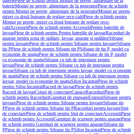
baterie
Piese de schimb pentru Montaj pe perete, alimentare de la
baterie
Montaj pe perete, alimentare de la generator
Piese de schimb
pentru Montaj pe perete, alimentare de la generator
Montaj pe perete,
mixer cu două butoane de reglare rece-cald
Piese de schimb pentru
Montaj pe perete, mixer cu două butoane de reglare rece-
cald
Accesorii
Piese de schimb pentru Accesorii
Pentru bateriile de
lavoar
Piese de schimb pentru Pentru bateriile de lavoar
Racorduri de
aparate pentru zona de spălare, lavoar, aparate şi spălător
Sifoane
pentru lavoare
Piese de schimb pentru Sifoane pentru lavoare
Sifoane
tip P
Piese de schimb pentru Sifoane tip P
Sifoane de tip P, model cu
economie de spaţiu
Piese de schimb pentru Sifoane de tip P, model
cu economie de spaţiu
Sifoane cu tub de imersiune pentru
lavoar
Piese de schimb pentru Sifoane cu tub de imersiune pentru
lavoar
Sifoane cu tub de imersiune pentru lavoar, model cu economie
de spaţiu
Piese de schimb pentru Sifoane cu tub de imersiune pentru
lavoar, model cu economie de spaţiu
Sifon încastrat
Piese de schimb
pentru Sifon încastrat
Racord de lavoar
Piese de schimb pentru
Racord de lavoar
Coturi de conectare
Capace
Racorduri
Piese de
schimb pentru Racorduri
Garnituri de etanşare
Extensii
Sifoane pentru
lavoare
Piese de schimb pentru Sifoane pentru lavoare
Sifoane tip
P
Piese de schimb pentru Sifoane tip P
Racorduri pentru lavoare
Ştuţ
de conectare
Piese de schimb pentru Ştuţ de conectare
Accesorii
Piese
de schimb pentru Accesorii
Garnituri de scurgere pentru aparate
Piese
de schimb pentru Garnituri de scurgere pentru aparate
Sifoane tip
P
Piese de schimb pentru Sifoane tip P
Sifon încastrat
Piese de schimb