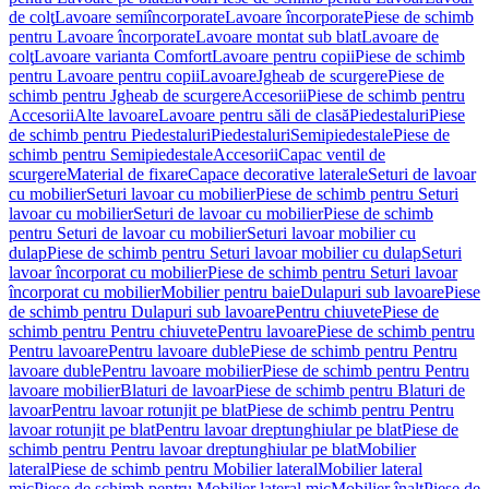
de colţ
Lavoare semiîncorporate
Lavoare încorporate
Piese de schimb
pentru Lavoare încorporate
Lavoare montat sub blat
Lavoare de
colţ
Lavoare varianta Comfort
Lavoare pentru copii
Piese de schimb
pentru Lavoare pentru copii
Lavoare
Jgheab de scurgere
Piese de
schimb pentru Jgheab de scurgere
Accesorii
Piese de schimb pentru
Accesorii
Alte lavoare
Lavoare pentru săli de clasă
Piedestaluri
Piese
de schimb pentru Piedestaluri
Piedestaluri
Semipiedestale
Piese de
schimb pentru Semipiedestale
Accesorii
Capac ventil de
scurgere
Material de fixare
Capace decorative laterale
Seturi de lavoar
cu mobilier
Seturi lavoar cu mobilier
Piese de schimb pentru Seturi
lavoar cu mobilier
Seturi de lavoar cu mobilier
Piese de schimb
pentru Seturi de lavoar cu mobilier
Seturi lavoar mobilier cu
dulap
Piese de schimb pentru Seturi lavoar mobilier cu dulap
Seturi
lavoar încorporat cu mobilier
Piese de schimb pentru Seturi lavoar
încorporat cu mobilier
Mobilier pentru baie
Dulapuri sub lavoare
Piese
de schimb pentru Dulapuri sub lavoare
Pentru chiuvete
Piese de
schimb pentru Pentru chiuvete
Pentru lavoare
Piese de schimb pentru
Pentru lavoare
Pentru lavoare duble
Piese de schimb pentru Pentru
lavoare duble
Pentru lavoare mobilier
Piese de schimb pentru Pentru
lavoare mobilier
Blaturi de lavoar
Piese de schimb pentru Blaturi de
lavoar
Pentru lavoar rotunjit pe blat
Piese de schimb pentru Pentru
lavoar rotunjit pe blat
Pentru lavoar dreptunghiular pe blat
Piese de
schimb pentru Pentru lavoar dreptunghiular pe blat
Mobilier
lateral
Piese de schimb pentru Mobilier lateral
Mobilier lateral
mic
Piese de schimb pentru Mobilier lateral mic
Mobilier înalt
Piese de