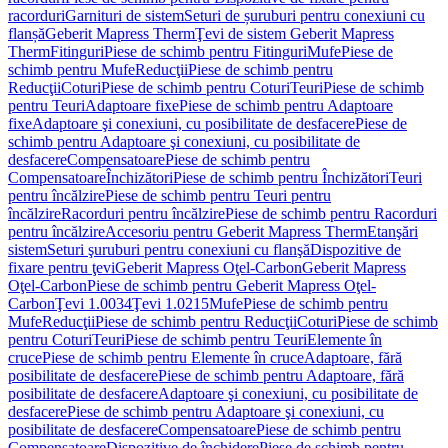
racorduri
Garnituri de sistem
Seturi de șuruburi pentru conexiuni cu
flanșă
Geberit Mapress Therm
Ţevi de sistem Geberit Mapress
Therm
Fitinguri
Piese de schimb pentru Fitinguri
Mufe
Piese de
schimb pentru Mufe
Reducţii
Piese de schimb pentru
Reducţii
Coturi
Piese de schimb pentru Coturi
Teuri
Piese de schimb
pentru Teuri
Adaptoare fixe
Piese de schimb pentru Adaptoare
fixe
Adaptoare şi conexiuni, cu posibilitate de desfacere
Piese de
schimb pentru Adaptoare şi conexiuni, cu posibilitate de
desfacere
Compensatoare
Piese de schimb pentru
Compensatoare
Închizători
Piese de schimb pentru Închizători
Teuri
pentru încălzire
Piese de schimb pentru Teuri pentru
încălzire
Racorduri pentru încălzire
Piese de schimb pentru Racorduri
pentru încălzire
Accesoriu pentru Geberit Mapress Therm
Etanşări
sistem
Seturi şuruburi pentru conexiuni cu flanşă
Dispozitive de
fixare pentru ţevi
Geberit Mapress Oţel-Carbon
Geberit Mapress
Oţel-Carbon
Piese de schimb pentru Geberit Mapress Oţel-
Carbon
Ţevi 1.0034
Ţevi 1.0215
Mufe
Piese de schimb pentru
Mufe
Reducţii
Piese de schimb pentru Reducţii
Coturi
Piese de schimb
pentru Coturi
Teuri
Piese de schimb pentru Teuri
Elemente în
cruce
Piese de schimb pentru Elemente în cruce
Adaptoare, fără
posibilitate de desfacere
Piese de schimb pentru Adaptoare, fără
posibilitate de desfacere
Adaptoare şi conexiuni, cu posibilitate de
desfacere
Piese de schimb pentru Adaptoare şi conexiuni, cu
posibilitate de desfacere
Compensatoare
Piese de schimb pentru
Compensatoare
Dispozitive de închidere
Piese de schimb pentru