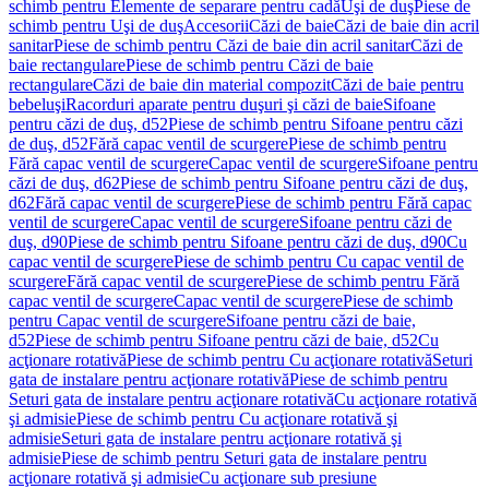
schimb pentru Elemente de separare pentru cadă
Uşi de duş
Piese de
schimb pentru Uşi de duş
Accesorii
Căzi de baie
Căzi de baie din acril
sanitar
Piese de schimb pentru Căzi de baie din acril sanitar
Căzi de
baie rectangulare
Piese de schimb pentru Căzi de baie
rectangulare
Căzi de baie din material compozit
Căzi de baie pentru
bebeluşi
Racorduri aparate pentru duşuri şi căzi de baie
Sifoane
pentru căzi de duş, d52
Piese de schimb pentru Sifoane pentru căzi
de duş, d52
Fără capac ventil de scurgere
Piese de schimb pentru
Fără capac ventil de scurgere
Capac ventil de scurgere
Sifoane pentru
căzi de duş, d62
Piese de schimb pentru Sifoane pentru căzi de duş,
d62
Fără capac ventil de scurgere
Piese de schimb pentru Fără capac
ventil de scurgere
Capac ventil de scurgere
Sifoane pentru căzi de
duş, d90
Piese de schimb pentru Sifoane pentru căzi de duş, d90
Cu
capac ventil de scurgere
Piese de schimb pentru Cu capac ventil de
scurgere
Fără capac ventil de scurgere
Piese de schimb pentru Fără
capac ventil de scurgere
Capac ventil de scurgere
Piese de schimb
pentru Capac ventil de scurgere
Sifoane pentru căzi de baie,
d52
Piese de schimb pentru Sifoane pentru căzi de baie, d52
Cu
acţionare rotativă
Piese de schimb pentru Cu acţionare rotativă
Seturi
gata de instalare pentru acţionare rotativă
Piese de schimb pentru
Seturi gata de instalare pentru acţionare rotativă
Cu acţionare rotativă
şi admisie
Piese de schimb pentru Cu acţionare rotativă şi
admisie
Seturi gata de instalare pentru acţionare rotativă şi
admisie
Piese de schimb pentru Seturi gata de instalare pentru
acţionare rotativă şi admisie
Cu acţionare sub presiune