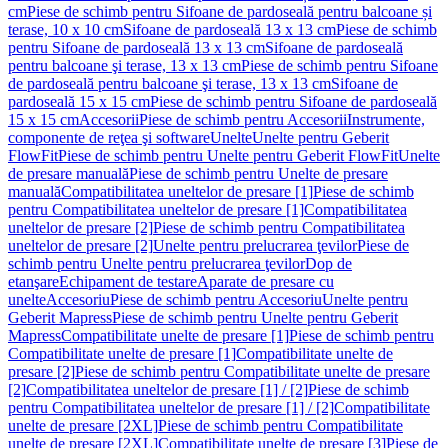
cm
Piese de schimb pentru Sifoane de pardoseală pentru balcoane și
terase, 10 x 10 cm
Sifoane de pardoseală 13 x 13 cm
Piese de schimb
pentru Sifoane de pardoseală 13 x 13 cm
Sifoane de pardoseală
pentru balcoane şi terase, 13 x 13 cm
Piese de schimb pentru Sifoane
de pardoseală pentru balcoane şi terase, 13 x 13 cm
Sifoane de
pardoseală 15 x 15 cm
Piese de schimb pentru Sifoane de pardoseală
15 x 15 cm
Accesorii
Piese de schimb pentru Accesorii
Instrumente,
componente de reţea şi software
Unelte
Unelte pentru Geberit
FlowFit
Piese de schimb pentru Unelte pentru Geberit FlowFit
Unelte
de presare manuală
Piese de schimb pentru Unelte de presare
manuală
Compatibilitatea uneltelor de presare [1]
Piese de schimb
pentru Compatibilitatea uneltelor de presare [1]
Compatibilitatea
uneltelor de presare [2]
Piese de schimb pentru Compatibilitatea
uneltelor de presare [2]
Unelte pentru prelucrarea ţevilor
Piese de
schimb pentru Unelte pentru prelucrarea ţevilor
Dop de
etanşare
Echipament de testare
Aparate de presare cu
unelte
Accesoriu
Piese de schimb pentru Accesoriu
Unelte pentru
Geberit Mapress
Piese de schimb pentru Unelte pentru Geberit
Mapress
Compatibilitate unelte de presare [1]
Piese de schimb pentru
Compatibilitate unelte de presare [1]
Compatibilitate unelte de
presare [2]
Piese de schimb pentru Compatibilitate unelte de presare
[2]
Compatibilitatea uneltelor de presare [1] / [2]
Piese de schimb
pentru Compatibilitatea uneltelor de presare [1] / [2]
Compatibilitate
unelte de presare [2XL]
Piese de schimb pentru Compatibilitate
unelte de presare [2XL]
Compatibilitate unelte de presare [3]
Piese de