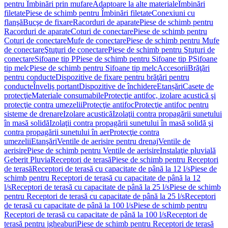
pentru Îmbinări prin mufare
Adaptoare la alte materiale
Îmbinări
filetate
Piese de schimb pentru Îmbinări filetate
Conexiuni cu
flanşă
Bucşe de fixare
Racorduri de aparate
Piese de schimb pentru
Racorduri de aparate
Coturi de conectare
Piese de schimb pentru
Coturi de conectare
Mufe de conectare
Piese de schimb pentru Mufe
de conectare
Ştuţuri de conectare
Piese de schimb pentru Ştuţuri de
conectare
Sifoane tip P
Piese de schimb pentru Sifoane tip P
Sifoane
tip melc
Piese de schimb pentru Sifoane tip melc
Accesorii
Brăţări
pentru conducte
Dispozitive de fixare pentru brăţări pentru
conducte
Înveliş portant
Dispozitive de închidere
Etanșări
Casete de
protecţie
Materiale consumabile
Protecţie antifoc, izolare acustică şi
protecţie contra umezelii
Protecţie antifoc
Protecţie antifoc pentru
sisteme de drenare
Izolare acustică
Izolaţii contra propagării sunetului
în masă solidă
Izolaţii contra propagării sunetului în masă solidă şi
contra propagării sunetului în aer
Protecţie contra
umezelii
Etanşări
Ventile de aerisire pentru drenaj
Ventile de
aerisire
Piese de schimb pentru Ventile de aerisire
Instalaţie pluvială
Geberit Pluvia
Receptori de terasă
Piese de schimb pentru Receptori
de terasă
Receptori de terasă cu capacitate de până la 12 l/s
Piese de
schimb pentru Receptori de terasă cu capacitate de până la 12
l/s
Receptori de terasă cu capacitate de până la 25 l/s
Piese de schimb
pentru Receptori de terasă cu capacitate de până la 25 l/s
Receptori
de terasă cu capacitate de până la 100 l/s
Piese de schimb pentru
Receptori de terasă cu capacitate de până la 100 l/s
Receptori de
terasă pentru jgheaburi
Piese de schimb pentru Receptori de terasă