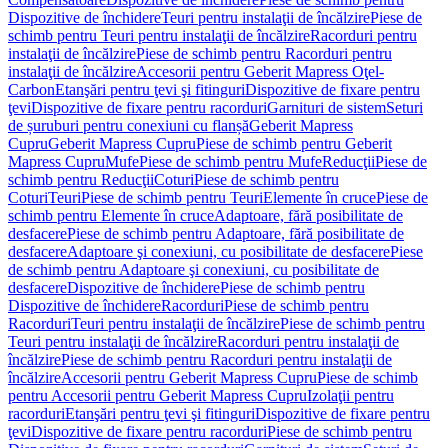
Dispozitive de închidere
Teuri pentru instalaţii de încălzire
Piese de
schimb pentru Teuri pentru instalaţii de încălzire
Racorduri pentru
instalaţii de încălzire
Piese de schimb pentru Racorduri pentru
instalaţii de încălzire
Accesorii pentru Geberit Mapress Oţel-
Carbon
Etanşări pentru ţevi şi fitinguri
Dispozitive de fixare pentru
ţevi
Dispozitive de fixare pentru racorduri
Garnituri de sistem
Seturi
de șuruburi pentru conexiuni cu flanșă
Geberit Mapress
Cupru
Geberit Mapress Cupru
Piese de schimb pentru Geberit
Mapress Cupru
Mufe
Piese de schimb pentru Mufe
Reducţii
Piese de
schimb pentru Reducţii
Coturi
Piese de schimb pentru
Coturi
Teuri
Piese de schimb pentru Teuri
Elemente în cruce
Piese de
schimb pentru Elemente în cruce
Adaptoare, fără posibilitate de
desfacere
Piese de schimb pentru Adaptoare, fără posibilitate de
desfacere
Adaptoare şi conexiuni, cu posibilitate de desfacere
Piese
de schimb pentru Adaptoare şi conexiuni, cu posibilitate de
desfacere
Dispozitive de închidere
Piese de schimb pentru
Dispozitive de închidere
Racorduri
Piese de schimb pentru
Racorduri
Teuri pentru instalaţii de încălzire
Piese de schimb pentru
Teuri pentru instalaţii de încălzire
Racorduri pentru instalaţii de
încălzire
Piese de schimb pentru Racorduri pentru instalaţii de
încălzire
Accesorii pentru Geberit Mapress Cupru
Piese de schimb
pentru Accesorii pentru Geberit Mapress Cupru
Izolaţii pentru
racorduri
Etanşări pentru ţevi şi fitinguri
Dispozitive de fixare pentru
ţevi
Dispozitive de fixare pentru racorduri
Piese de schimb pentru