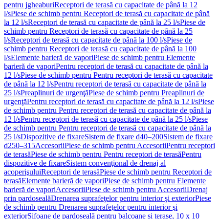
pentru jgheaburi
Receptori de terasă cu capacitate de până la 12
l/s
Piese de schimb pentru Receptori de terasă cu capacitate de până
la 12 l/s
Receptori de terasă cu capacitate de până la 25 l/s
Piese de
schimb pentru Receptori de terasă cu capacitate de până la 25
l/s
Receptori de terasă cu capacitate de până la 100 l/s
Piese de
schimb pentru Receptori de terasă cu capacitate de până la 100
l/s
Elemente barieră de vapori
Piese de schimb pentru Elemente
barieră de vapori
Pentru receptori de terasă cu capacitate de până la
12 l/s
Piese de schimb pentru Pentru receptori de terasă cu capacitate
de până la 12 l/s
Pentru receptori de terasă cu capacitate de până la
25 l/s
Preaplinuri de urgenţă
Piese de schimb pentru Preaplinuri de
urgenţă
Pentru receptori de terasă cu capacitate de până la 12 l/s
Piese
de schimb pentru Pentru receptori de terasă cu capacitate de până la
12 l/s
Pentru receptori de terasă cu capacitate de până la 25 l/s
Piese
de schimb pentru Pentru receptori de terasă cu capacitate de până la
25 l/s
Dispozitive de fixare
Sistem de fixare d40–200
Sistem de fixare
d250–315
Accesorii
Piese de schimb pentru Accesorii
Pentru receptori
de terasă
Piese de schimb pentru Pentru receptori de terasă
Pentru
dispozitive de fixare
Sistem convenţional de drenaj al
acoperişului
Receptori de terasă
Piese de schimb pentru Receptori de
terasă
Elemente barieră de vapori
Piese de schimb pentru Elemente
barieră de vapori
Accesorii
Piese de schimb pentru Accesorii
Drenaj
prin pardoseală
Drenarea suprafeţelor pentru interior şi exterior
Piese
de schimb pentru Drenarea suprafeţelor pentru interior şi
exterior
Sifoane de pardoseală pentru balcoane și terase, 10 x 10