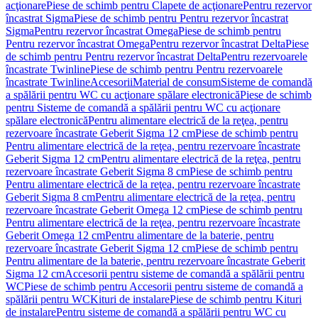
acţionare
Piese de schimb pentru Clapete de acţionare
Pentru rezervor
încastrat Sigma
Piese de schimb pentru Pentru rezervor încastrat
Sigma
Pentru rezervor încastrat Omega
Piese de schimb pentru
Pentru rezervor încastrat Omega
Pentru rezervor încastrat Delta
Piese
de schimb pentru Pentru rezervor încastrat Delta
Pentru rezervoarele
încastrate Twinline
Piese de schimb pentru Pentru rezervoarele
încastrate Twinline
Accesorii
Material de consum
Sisteme de comandă
a spălării pentru WC cu acţionare spălare electronică
Piese de schimb
pentru Sisteme de comandă a spălării pentru WC cu acţionare
spălare electronică
Pentru alimentare electrică de la reţea, pentru
rezervoare încastrate Geberit Sigma 12 cm
Piese de schimb pentru
Pentru alimentare electrică de la reţea, pentru rezervoare încastrate
Geberit Sigma 12 cm
Pentru alimentare electrică de la reţea, pentru
rezervoare încastrate Geberit Sigma 8 cm
Piese de schimb pentru
Pentru alimentare electrică de la reţea, pentru rezervoare încastrate
Geberit Sigma 8 cm
Pentru alimentare electrică de la reţea, pentru
rezervoare încastrate Geberit Omega 12 cm
Piese de schimb pentru
Pentru alimentare electrică de la reţea, pentru rezervoare încastrate
Geberit Omega 12 cm
Pentru alimentare de la baterie, pentru
rezervoare încastrate Geberit Sigma 12 cm
Piese de schimb pentru
Pentru alimentare de la baterie, pentru rezervoare încastrate Geberit
Sigma 12 cm
Accesorii pentru sisteme de comandă a spălării pentru
WC
Piese de schimb pentru Accesorii pentru sisteme de comandă a
spălării pentru WC
Kituri de instalare
Piese de schimb pentru Kituri
de instalare
Pentru sisteme de comandă a spălării pentru WC cu