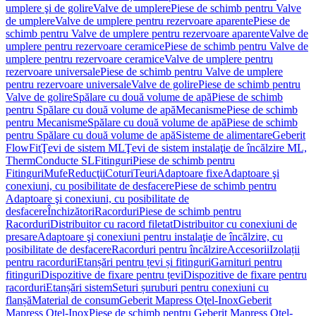
umplere şi de golire
Valve de umplere
Piese de schimb pentru Valve
de umplere
Valve de umplere pentru rezervoare aparente
Piese de
schimb pentru Valve de umplere pentru rezervoare aparente
Valve de
umplere pentru rezervoare ceramice
Piese de schimb pentru Valve de
umplere pentru rezervoare ceramice
Valve de umplere pentru
rezervoare universale
Piese de schimb pentru Valve de umplere
pentru rezervoare universale
Valve de golire
Piese de schimb pentru
Valve de golire
Spălare cu două volume de apă
Piese de schimb
pentru Spălare cu două volume de apă
Mecanisme
Piese de schimb
pentru Mecanisme
Spălare cu două volume de apă
Piese de schimb
pentru Spălare cu două volume de apă
Sisteme de alimentare
Geberit
FlowFit
Ţevi de sistem ML
Ţevi de sistem instalaţie de încălzire ML,
Therm
Conducte SL
Fitinguri
Piese de schimb pentru
Fitinguri
Mufe
Reducţii
Coturi
Teuri
Adaptoare fixe
Adaptoare şi
conexiuni, cu posibilitate de desfacere
Piese de schimb pentru
Adaptoare şi conexiuni, cu posibilitate de
desfacere
Închizători
Racorduri
Piese de schimb pentru
Racorduri
Distribuitor cu racord filetat
Distribuitor cu conexiuni de
presare
Adaptoare şi conexiuni pentru instalaţie de încălzire, cu
posibilitate de desfacere
Racorduri pentru încălzire
Accesorii
Izolații
pentru racorduri
Etanșări pentru țevi și fitinguri
Garnituri pentru
fitinguri
Dispozitive de fixare pentru țevi
Dispozitive de fixare pentru
racorduri
Etanșări sistem
Seturi șuruburi pentru conexiuni cu
flanșă
Material de consum
Geberit Mapress Oţel-Inox
Geberit
Mapress Oţel-Inox
Piese de schimb pentru Geberit Mapress Oţel-