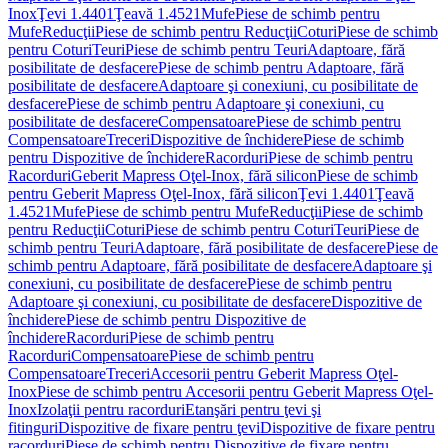
Inox
Ţevi 1.4401
Ţeavă 1.4521
Mufe
Piese de schimb pentru
Mufe
Reducţii
Piese de schimb pentru Reducţii
Coturi
Piese de schimb
pentru Coturi
Teuri
Piese de schimb pentru Teuri
Adaptoare, fără
posibilitate de desfacere
Piese de schimb pentru Adaptoare, fără
posibilitate de desfacere
Adaptoare şi conexiuni, cu posibilitate de
desfacere
Piese de schimb pentru Adaptoare şi conexiuni, cu
posibilitate de desfacere
Compensatoare
Piese de schimb pentru
Compensatoare
Treceri
Dispozitive de închidere
Piese de schimb
pentru Dispozitive de închidere
Racorduri
Piese de schimb pentru
Racorduri
Geberit Mapress Oţel-Inox, fără silicon
Piese de schimb
pentru Geberit Mapress Oţel-Inox, fără silicon
Ţevi 1.4401
Ţeavă
1.4521
Mufe
Piese de schimb pentru Mufe
Reducţii
Piese de schimb
pentru Reducţii
Coturi
Piese de schimb pentru Coturi
Teuri
Piese de
schimb pentru Teuri
Adaptoare, fără posibilitate de desfacere
Piese de
schimb pentru Adaptoare, fără posibilitate de desfacere
Adaptoare şi
conexiuni, cu posibilitate de desfacere
Piese de schimb pentru
Adaptoare şi conexiuni, cu posibilitate de desfacere
Dispozitive de
închidere
Piese de schimb pentru Dispozitive de
închidere
Racorduri
Piese de schimb pentru
Racorduri
Compensatoare
Piese de schimb pentru
Compensatoare
Treceri
Accesorii pentru Geberit Mapress Oţel-
Inox
Piese de schimb pentru Accesorii pentru Geberit Mapress Oţel-
Inox
Izolaţii pentru racorduri
Etanşări pentru ţevi şi
fitinguri
Dispozitive de fixare pentru ţevi
Dispozitive de fixare pentru
racorduri
Piese de schimb pentru Dispozitive de fixare pentru