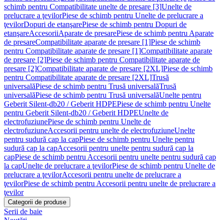
schimb pentru Compatibilitate unelte de presare [3]
Unelte de
prelucrare a ţevilor
Piese de schimb pentru Unelte de prelucrare a
ţevilor
Dopuri de etanşare
Piese de schimb pentru Dopuri de
etanşare
Accesorii
Aparate de presare
Piese de schimb pentru Aparate
de presare
Compatibilitate aparate de presare [1]
Piese de schimb
pentru Compatibilitate aparate de presare [1]
Compatibilitate aparate
de presare [2]
Piese de schimb pentru Compatibilitate aparate de
presare [2]
Compatibilitate aparate de presare [2XL]
Piese de schimb
pentru Compatibilitate aparate de presare [2XL]
Trusă
universală
Piese de schimb pentru Trusă universală
Trusă
universală
Piese de schimb pentru Trusă universală
Unelte pentru
Geberit Silent-db20 / Geberit HDPE
Piese de schimb pentru Unelte
pentru Geberit Silent-db20 / Geberit HDPE
Unelte de
electrofuziune
Piese de schimb pentru Unelte de
electrofuziune
Accesorii pentru unelte de electrofuziune
Unelte
pentru sudură cap la cap
Piese de schimb pentru Unelte pentru
sudură cap la cap
Accesorii pentru unelte pentru sudură cap la
cap
Piese de schimb pentru Accesorii pentru unelte pentru sudură cap
la cap
Unelte de prelucrare a ţevilor
Piese de schimb pentru Unelte de
prelucrare a ţevilor
Accesorii pentru unelte de prelucrare a
ţevilor
Piese de schimb pentru Accesorii pentru unelte de prelucrare a
ţevilor
Categorii de produse
Serii de baie