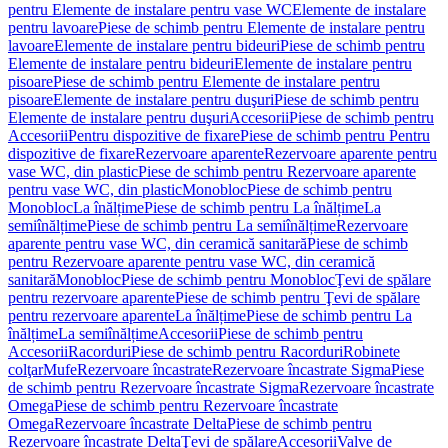
pentru Elemente de instalare pentru vase WC
Elemente de instalare
pentru lavoare
Piese de schimb pentru Elemente de instalare pentru
lavoare
Elemente de instalare pentru bideuri
Piese de schimb pentru
Elemente de instalare pentru bideuri
Elemente de instalare pentru
pisoare
Piese de schimb pentru Elemente de instalare pentru
pisoare
Elemente de instalare pentru duşuri
Piese de schimb pentru
Elemente de instalare pentru duşuri
Accesorii
Piese de schimb pentru
Accesorii
Pentru dispozitive de fixare
Piese de schimb pentru Pentru
dispozitive de fixare
Rezervoare aparente
Rezervoare aparente pentru
vase WC, din plastic
Piese de schimb pentru Rezervoare aparente
pentru vase WC, din plastic
Monobloc
Piese de schimb pentru
Monobloc
La înălțime
Piese de schimb pentru La înălțime
La
semiînălțime
Piese de schimb pentru La semiînălțime
Rezervoare
aparente pentru vase WC, din ceramică sanitară
Piese de schimb
pentru Rezervoare aparente pentru vase WC, din ceramică
sanitară
Monobloc
Piese de schimb pentru Monobloc
Ţevi de spălare
pentru rezervoare aparente
Piese de schimb pentru Ţevi de spălare
pentru rezervoare aparente
La înălțime
Piese de schimb pentru La
înălțime
La semiînălțime
Accesorii
Piese de schimb pentru
Accesorii
Racorduri
Piese de schimb pentru Racorduri
Robinete
colţar
Mufe
Rezervoare încastrate
Rezervoare încastrate Sigma
Piese
de schimb pentru Rezervoare încastrate Sigma
Rezervoare încastrate
Omega
Piese de schimb pentru Rezervoare încastrate
Omega
Rezervoare încastrate Delta
Piese de schimb pentru
Rezervoare încastrate Delta
Ţevi de spălare
Accesorii
Valve de