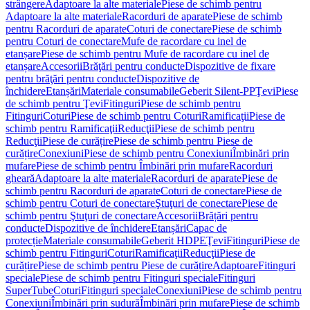
strângere
Adaptoare la alte materiale
Piese de schimb pentru
Adaptoare la alte materiale
Racorduri de aparate
Piese de schimb
pentru Racorduri de aparate
Coturi de conectare
Piese de schimb
pentru Coturi de conectare
Mufe de racordare cu inel de
etanșare
Piese de schimb pentru Mufe de racordare cu inel de
etanșare
Accesorii
Brăţări pentru conducte
Dispozitive de fixare
pentru brăţări pentru conducte
Dispozitive de
închidere
Etanșări
Materiale consumabile
Geberit Silent-PP
Ţevi
Piese
de schimb pentru Ţevi
Fitinguri
Piese de schimb pentru
Fitinguri
Coturi
Piese de schimb pentru Coturi
Ramificaţii
Piese de
schimb pentru Ramificaţii
Reducţii
Piese de schimb pentru
Reducţii
Piese de curățire
Piese de schimb pentru Piese de
curățire
Conexiuni
Piese de schimb pentru Conexiuni
Îmbinări prin
mufare
Piese de schimb pentru Îmbinări prin mufare
Racorduri
gheară
Adaptoare la alte materiale
Racorduri de aparate
Piese de
schimb pentru Racorduri de aparate
Coturi de conectare
Piese de
schimb pentru Coturi de conectare
Ştuţuri de conectare
Piese de
schimb pentru Ştuţuri de conectare
Accesorii
Brățări pentru
conducte
Dispozitive de închidere
Etanșări
Capac de
protecție
Materiale consumabile
Geberit HDPE
Ţevi
Fitinguri
Piese de
schimb pentru Fitinguri
Coturi
Ramificaţii
Reducţii
Piese de
curățire
Piese de schimb pentru Piese de curățire
Adaptoare
Fitinguri
speciale
Piese de schimb pentru Fitinguri speciale
Fitinguri
SuperTube
Coturi
Fitinguri speciale
Conexiuni
Piese de schimb pentru
Conexiuni
Îmbinări prin sudură
Îmbinări prin mufare
Piese de schimb