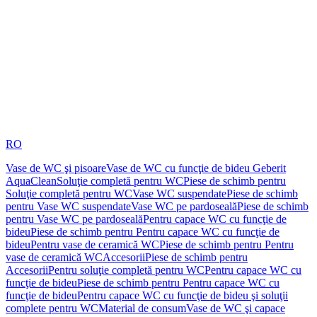
RO
Vase de WC şi pisoare
Vase de WC cu funcţie de bideu Geberit
AquaClean
Soluţie completă pentru WC
Piese de schimb pentru
Soluţie completă pentru WC
Vase WC suspendate
Piese de schimb
pentru Vase WC suspendate
Vase WC pe pardoseală
Piese de schimb
pentru Vase WC pe pardoseală
Pentru capace WC cu funcţie de
bideu
Piese de schimb pentru Pentru capace WC cu funcţie de
bideu
Pentru vase de ceramică WC
Piese de schimb pentru Pentru
vase de ceramică WC
Accesorii
Piese de schimb pentru
Accesorii
Pentru soluţie completă pentru WC
Pentru capace WC cu
funcţie de bideu
Piese de schimb pentru Pentru capace WC cu
funcţie de bideu
Pentru capace WC cu funcţie de bideu şi soluţii
complete pentru WC
Material de consum
Vase de WC şi capace