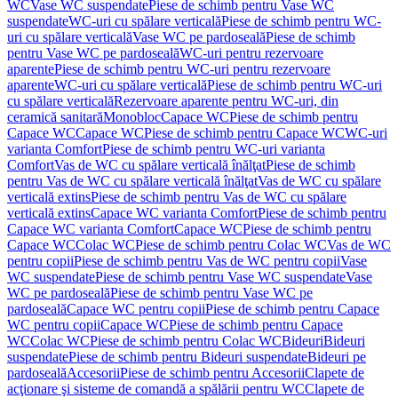
WC
Vase WC suspendate
Piese de schimb pentru Vase WC
suspendate
WC-uri cu spălare verticală
Piese de schimb pentru WC-
uri cu spălare verticală
Vase WC pe pardoseală
Piese de schimb
pentru Vase WC pe pardoseală
WC-uri pentru rezervoare
aparente
Piese de schimb pentru WC-uri pentru rezervoare
aparente
WC-uri cu spălare verticală
Piese de schimb pentru WC-uri
cu spălare verticală
Rezervoare aparente pentru WC-uri, din
ceramică sanitară
Monobloc
Capace WC
Piese de schimb pentru
Capace WC
Capace WC
Piese de schimb pentru Capace WC
WC-uri
varianta Comfort
Piese de schimb pentru WC-uri varianta
Comfort
Vas de WC cu spălare verticală înălţat
Piese de schimb
pentru Vas de WC cu spălare verticală înălţat
Vas de WC cu spălare
verticală extins
Piese de schimb pentru Vas de WC cu spălare
verticală extins
Capace WC varianta Comfort
Piese de schimb pentru
Capace WC varianta Comfort
Capace WC
Piese de schimb pentru
Capace WC
Colac WC
Piese de schimb pentru Colac WC
Vas de WC
pentru copii
Piese de schimb pentru Vas de WC pentru copii
Vase
WC suspendate
Piese de schimb pentru Vase WC suspendate
Vase
WC pe pardoseală
Piese de schimb pentru Vase WC pe
pardoseală
Capace WC pentru copii
Piese de schimb pentru Capace
WC pentru copii
Capace WC
Piese de schimb pentru Capace
WC
Colac WC
Piese de schimb pentru Colac WC
Bideuri
Bideuri
suspendate
Piese de schimb pentru Bideuri suspendate
Bideuri pe
pardoseală
Accesorii
Piese de schimb pentru Accesorii
Clapete de
acţionare şi sisteme de comandă a spălării pentru WC
Clapete de