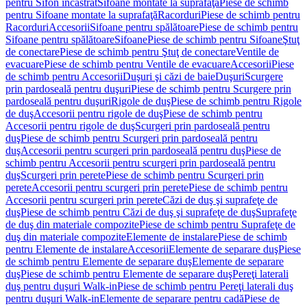
pentru Sifon încastrat
Sifoane montate la suprafaţă
Piese de schimb
pentru Sifoane montate la suprafaţă
Racorduri
Piese de schimb pentru
Racorduri
Accesorii
Sifoane pentru spălătoare
Piese de schimb pentru
Sifoane pentru spălătoare
Sifoane
Piese de schimb pentru Sifoane
Ştuţ
de conectare
Piese de schimb pentru Ştuţ de conectare
Ventile de
evacuare
Piese de schimb pentru Ventile de evacuare
Accesorii
Piese
de schimb pentru Accesorii
Duşuri şi căzi de baie
Duşuri
Scurgere
prin pardoseală pentru duşuri
Piese de schimb pentru Scurgere prin
pardoseală pentru duşuri
Rigole de duş
Piese de schimb pentru Rigole
de duş
Accesorii pentru rigole de duş
Piese de schimb pentru
Accesorii pentru rigole de duş
Scurgeri prin pardoseală pentru
duş
Piese de schimb pentru Scurgeri prin pardoseală pentru
duş
Accesorii pentru scurgeri prin pardoseală pentru duş
Piese de
schimb pentru Accesorii pentru scurgeri prin pardoseală pentru
duş
Scurgeri prin perete
Piese de schimb pentru Scurgeri prin
perete
Accesorii pentru scurgeri prin perete
Piese de schimb pentru
Accesorii pentru scurgeri prin perete
Căzi de duş şi suprafeţe de
duş
Piese de schimb pentru Căzi de duş şi suprafeţe de duş
Suprafeţe
de duş din materiale compozite
Piese de schimb pentru Suprafeţe de
duş din materiale compozite
Elemente de instalare
Piese de schimb
pentru Elemente de instalare
Accesorii
Elemente de separare duş
Piese
de schimb pentru Elemente de separare duş
Elemente de separare
duş
Piese de schimb pentru Elemente de separare duş
Pereţi laterali
duş pentru duşuri Walk-in
Piese de schimb pentru Pereţi laterali duş
pentru duşuri Walk-in
Elemente de separare pentru cadă
Piese de