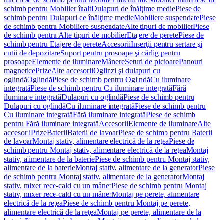
schimb pentru Mobilier înalt
Dulapuri de înălţime medie
Piese de
schimb pentru Dulapuri de înălţime medie
Mobiliere suspendate
Piese
de schimb pentru Mobiliere suspendate
Alte tipuri de mobilier
Piese
de schimb pentru Alte tipuri de mobilier
Etajere de perete
Piese de
schimb pentru Etajere de perete
Accesorii
Inserţii pentru sertare şi
cutii de depozitare
Suport pentru prosoape şi cârlig pentru
prosoape
Elemente de iluminare
Mânere
Seturi de picioare
Panouri
magnetice
Prize
Alte accesorii
Oglinzi şi dulapuri cu
oglindă
Oglindă
Piese de schimb pentru Oglindă
Cu iluminare
integrată
Piese de schimb pentru Cu iluminare integrată
Fără
iluminare integrată
Dulapuri cu oglindă
Piese de schimb pentru
Dulapuri cu oglindă
Cu iluminare integrată
Piese de schimb pentru
Cu iluminare integrată
Fără iluminare integrată
Piese de schimb
pentru Fără iluminare integrată
Accesorii
Elemente de iluminare
Alte
accesorii
Prize
Baterii
Baterii de lavoar
Piese de schimb pentru Baterii
de lavoar
Montaj stativ, alimentare electrică de la reţea
Piese de
schimb pentru Montaj stativ, alimentare electrică de la reţea
Montaj
stativ, alimentare de la baterie
Piese de schimb pentru Montaj stativ,
alimentare de la baterie
Montaj stativ, alimentare de la generator
Piese
de schimb pentru Montaj stativ, alimentare de la generator
Montaj
stativ, mixer rece-cald cu un mâner
Piese de schimb pentru Montaj
stativ, mixer rece-cald cu un mâner
Montaj pe perete, alimentare
electrică de la reţea
Piese de schimb pentru Montaj pe perete,
alimentare electrică de la reţea
Montaj pe perete, alimentare de la