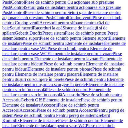
PushControl
Piese de schimb pentru Cu acţionare sub presiune
PushControl
Seturi gata de instalare pentru acţionarea sub presiune
PushControl
Piese de schimb pentru Seturi gata de instalare pentru
acţionarea sub presiune PushControl
Cu dop ventil
Piese de schimb
pentru Cu dop ventil
Accesorii pentru sifoane pentru căzi de
baie
Seturi racord
Racorduri la apă
Sisteme de instalaţii şi de
spălare
Geberit Duofix
Pereţi sistem
Piese de schimb pentru Pereţi
sistem
Sisteme suport
Piese de schimb pentru Sisteme suport
Elemente
de instalare
Piese de schimb pentru Elemente de instalare
Elemente de
instalare pentru vase WC
Piese de schimb pentru Elemente de
instalare pentru vase WC
Elemente de instalare pentru lavoare
Piese
de schimb pentru Elemente de instalare pentru lavoare
Elemente de
instalare pentru bideuri
Piese de schimb pentru Elemente de instalare
pentru bideuri
Elemente de instalare pentru pisoare
Piese de schimb
pentru Elemente de instalare pentru pisoare
Elemente de instalare
pentru duşuri cu scurgere în perete
Piese de schimb pentru Elemente
de instalare pentru duşuri cu scurgere în perete
Elemente de instalare
pentru sarcini în consolă
Piese de schimb pentru Elemente de
instalare pentru sarcini în consolă
Accesoriu
Piese de schimb pentru
Accesoriu
Geberit GIS
Elemente de instalare
Piese de schimb pentru
Elemente de instalare
Accesorii
Piese de schimb pentru
Accesorii
Accesorii
Piese de schimb pentru Accesorii
Pentru pereţi de
sistem
Piese de schimb pentru Pentru pereţi de sistem
Geberit
Kombifix
Elemente de instalare
Piese de schimb pentru Elemente de
instalare
Elemente de instalare pentru vase WC
Piese de schimb