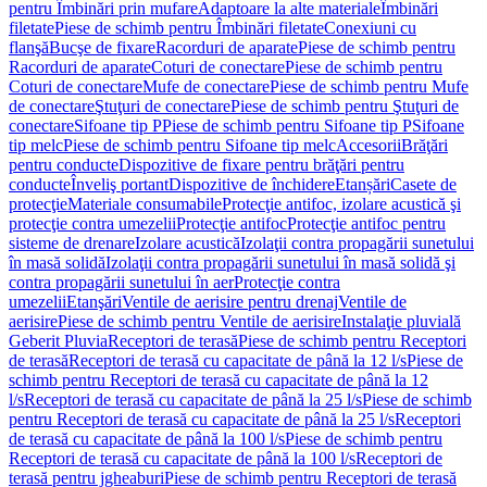
pentru Îmbinări prin mufare
Adaptoare la alte materiale
Îmbinări
filetate
Piese de schimb pentru Îmbinări filetate
Conexiuni cu
flanşă
Bucşe de fixare
Racorduri de aparate
Piese de schimb pentru
Racorduri de aparate
Coturi de conectare
Piese de schimb pentru
Coturi de conectare
Mufe de conectare
Piese de schimb pentru Mufe
de conectare
Ştuţuri de conectare
Piese de schimb pentru Ştuţuri de
conectare
Sifoane tip P
Piese de schimb pentru Sifoane tip P
Sifoane
tip melc
Piese de schimb pentru Sifoane tip melc
Accesorii
Brăţări
pentru conducte
Dispozitive de fixare pentru brăţări pentru
conducte
Înveliş portant
Dispozitive de închidere
Etanșări
Casete de
protecţie
Materiale consumabile
Protecţie antifoc, izolare acustică şi
protecţie contra umezelii
Protecţie antifoc
Protecţie antifoc pentru
sisteme de drenare
Izolare acustică
Izolaţii contra propagării sunetului
în masă solidă
Izolaţii contra propagării sunetului în masă solidă şi
contra propagării sunetului în aer
Protecţie contra
umezelii
Etanşări
Ventile de aerisire pentru drenaj
Ventile de
aerisire
Piese de schimb pentru Ventile de aerisire
Instalaţie pluvială
Geberit Pluvia
Receptori de terasă
Piese de schimb pentru Receptori
de terasă
Receptori de terasă cu capacitate de până la 12 l/s
Piese de
schimb pentru Receptori de terasă cu capacitate de până la 12
l/s
Receptori de terasă cu capacitate de până la 25 l/s
Piese de schimb
pentru Receptori de terasă cu capacitate de până la 25 l/s
Receptori
de terasă cu capacitate de până la 100 l/s
Piese de schimb pentru
Receptori de terasă cu capacitate de până la 100 l/s
Receptori de
terasă pentru jgheaburi
Piese de schimb pentru Receptori de terasă