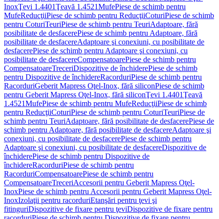
Inox
Ţevi 1.4401
Ţeavă 1.4521
Mufe
Piese de schimb pentru
Mufe
Reducţii
Piese de schimb pentru Reducţii
Coturi
Piese de schimb
pentru Coturi
Teuri
Piese de schimb pentru Teuri
Adaptoare, fără
posibilitate de desfacere
Piese de schimb pentru Adaptoare, fără
posibilitate de desfacere
Adaptoare şi conexiuni, cu posibilitate de
desfacere
Piese de schimb pentru Adaptoare şi conexiuni, cu
posibilitate de desfacere
Compensatoare
Piese de schimb pentru
Compensatoare
Treceri
Dispozitive de închidere
Piese de schimb
pentru Dispozitive de închidere
Racorduri
Piese de schimb pentru
Racorduri
Geberit Mapress Oţel-Inox, fără silicon
Piese de schimb
pentru Geberit Mapress Oţel-Inox, fără silicon
Ţevi 1.4401
Ţeavă
1.4521
Mufe
Piese de schimb pentru Mufe
Reducţii
Piese de schimb
pentru Reducţii
Coturi
Piese de schimb pentru Coturi
Teuri
Piese de
schimb pentru Teuri
Adaptoare, fără posibilitate de desfacere
Piese de
schimb pentru Adaptoare, fără posibilitate de desfacere
Adaptoare şi
conexiuni, cu posibilitate de desfacere
Piese de schimb pentru
Adaptoare şi conexiuni, cu posibilitate de desfacere
Dispozitive de
închidere
Piese de schimb pentru Dispozitive de
închidere
Racorduri
Piese de schimb pentru
Racorduri
Compensatoare
Piese de schimb pentru
Compensatoare
Treceri
Accesorii pentru Geberit Mapress Oţel-
Inox
Piese de schimb pentru Accesorii pentru Geberit Mapress Oţel-
Inox
Izolaţii pentru racorduri
Etanşări pentru ţevi şi
fitinguri
Dispozitive de fixare pentru ţevi
Dispozitive de fixare pentru
racorduri
Piese de schimb pentru Dispozitive de fixare pentru