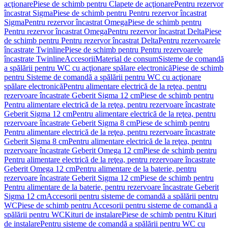
acţionare
Piese de schimb pentru Clapete de acţionare
Pentru rezervor
încastrat Sigma
Piese de schimb pentru Pentru rezervor încastrat
Sigma
Pentru rezervor încastrat Omega
Piese de schimb pentru
Pentru rezervor încastrat Omega
Pentru rezervor încastrat Delta
Piese
de schimb pentru Pentru rezervor încastrat Delta
Pentru rezervoarele
încastrate Twinline
Piese de schimb pentru Pentru rezervoarele
încastrate Twinline
Accesorii
Material de consum
Sisteme de comandă
a spălării pentru WC cu acţionare spălare electronică
Piese de schimb
pentru Sisteme de comandă a spălării pentru WC cu acţionare
spălare electronică
Pentru alimentare electrică de la reţea, pentru
rezervoare încastrate Geberit Sigma 12 cm
Piese de schimb pentru
Pentru alimentare electrică de la reţea, pentru rezervoare încastrate
Geberit Sigma 12 cm
Pentru alimentare electrică de la reţea, pentru
rezervoare încastrate Geberit Sigma 8 cm
Piese de schimb pentru
Pentru alimentare electrică de la reţea, pentru rezervoare încastrate
Geberit Sigma 8 cm
Pentru alimentare electrică de la reţea, pentru
rezervoare încastrate Geberit Omega 12 cm
Piese de schimb pentru
Pentru alimentare electrică de la reţea, pentru rezervoare încastrate
Geberit Omega 12 cm
Pentru alimentare de la baterie, pentru
rezervoare încastrate Geberit Sigma 12 cm
Piese de schimb pentru
Pentru alimentare de la baterie, pentru rezervoare încastrate Geberit
Sigma 12 cm
Accesorii pentru sisteme de comandă a spălării pentru
WC
Piese de schimb pentru Accesorii pentru sisteme de comandă a
spălării pentru WC
Kituri de instalare
Piese de schimb pentru Kituri
de instalare
Pentru sisteme de comandă a spălării pentru WC cu