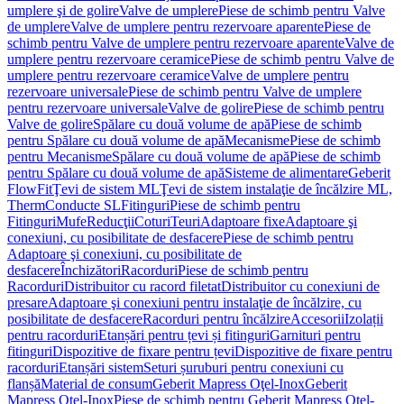
umplere şi de golire
Valve de umplere
Piese de schimb pentru Valve
de umplere
Valve de umplere pentru rezervoare aparente
Piese de
schimb pentru Valve de umplere pentru rezervoare aparente
Valve de
umplere pentru rezervoare ceramice
Piese de schimb pentru Valve de
umplere pentru rezervoare ceramice
Valve de umplere pentru
rezervoare universale
Piese de schimb pentru Valve de umplere
pentru rezervoare universale
Valve de golire
Piese de schimb pentru
Valve de golire
Spălare cu două volume de apă
Piese de schimb
pentru Spălare cu două volume de apă
Mecanisme
Piese de schimb
pentru Mecanisme
Spălare cu două volume de apă
Piese de schimb
pentru Spălare cu două volume de apă
Sisteme de alimentare
Geberit
FlowFit
Ţevi de sistem ML
Ţevi de sistem instalaţie de încălzire ML,
Therm
Conducte SL
Fitinguri
Piese de schimb pentru
Fitinguri
Mufe
Reducţii
Coturi
Teuri
Adaptoare fixe
Adaptoare şi
conexiuni, cu posibilitate de desfacere
Piese de schimb pentru
Adaptoare şi conexiuni, cu posibilitate de
desfacere
Închizători
Racorduri
Piese de schimb pentru
Racorduri
Distribuitor cu racord filetat
Distribuitor cu conexiuni de
presare
Adaptoare şi conexiuni pentru instalaţie de încălzire, cu
posibilitate de desfacere
Racorduri pentru încălzire
Accesorii
Izolații
pentru racorduri
Etanșări pentru țevi și fitinguri
Garnituri pentru
fitinguri
Dispozitive de fixare pentru țevi
Dispozitive de fixare pentru
racorduri
Etanșări sistem
Seturi șuruburi pentru conexiuni cu
flanșă
Material de consum
Geberit Mapress Oţel-Inox
Geberit
Mapress Oţel-Inox
Piese de schimb pentru Geberit Mapress Oţel-