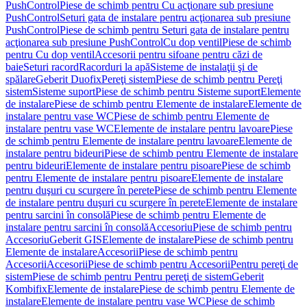
PushControl
Piese de schimb pentru Cu acţionare sub presiune
PushControl
Seturi gata de instalare pentru acţionarea sub presiune
PushControl
Piese de schimb pentru Seturi gata de instalare pentru
acţionarea sub presiune PushControl
Cu dop ventil
Piese de schimb
pentru Cu dop ventil
Accesorii pentru sifoane pentru căzi de
baie
Seturi racord
Racorduri la apă
Sisteme de instalaţii şi de
spălare
Geberit Duofix
Pereţi sistem
Piese de schimb pentru Pereţi
sistem
Sisteme suport
Piese de schimb pentru Sisteme suport
Elemente
de instalare
Piese de schimb pentru Elemente de instalare
Elemente de
instalare pentru vase WC
Piese de schimb pentru Elemente de
instalare pentru vase WC
Elemente de instalare pentru lavoare
Piese
de schimb pentru Elemente de instalare pentru lavoare
Elemente de
instalare pentru bideuri
Piese de schimb pentru Elemente de instalare
pentru bideuri
Elemente de instalare pentru pisoare
Piese de schimb
pentru Elemente de instalare pentru pisoare
Elemente de instalare
pentru duşuri cu scurgere în perete
Piese de schimb pentru Elemente
de instalare pentru duşuri cu scurgere în perete
Elemente de instalare
pentru sarcini în consolă
Piese de schimb pentru Elemente de
instalare pentru sarcini în consolă
Accesoriu
Piese de schimb pentru
Accesoriu
Geberit GIS
Elemente de instalare
Piese de schimb pentru
Elemente de instalare
Accesorii
Piese de schimb pentru
Accesorii
Accesorii
Piese de schimb pentru Accesorii
Pentru pereţi de
sistem
Piese de schimb pentru Pentru pereţi de sistem
Geberit
Kombifix
Elemente de instalare
Piese de schimb pentru Elemente de
instalare
Elemente de instalare pentru vase WC
Piese de schimb