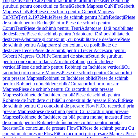
Dispozitive de fixare pentru racorduri
Garnituri de sistem
Seturi de
șuruburi pentru conexiuni cu flanșă
Geberit Mapress CuNiFe
Geberit
Mapress CuNiFe
Piese de schimb pentru Geberit Mapress
CuNiFe
Ţevi 2.1972
Mufe
Piese de schimb pentru Mufe
Reducţii
Piese
de schimb pentru Reducţii
Coturi
Piese de schimb pentru
Coturi
Teuri
Piese de schimb pentru Teuri
Adaptoare, fără posibilitate
de desfacere
Piese de schimb pentru Adaptoare, fără posibilitate de
desfacere
Adaptoare şi conexiuni, cu posibilitate de desfacere
Piese
de schimb pentru Adaptoare şi conexiuni, cu posibilitate de
desfacere
Treceri
Piese de schimb pentru Treceri
Accesorii pentru
Geberit Mapress CuNiFe
Garnituri de sistem
Seturi de șuruburi
pentru conexiuni cu flanșă
Armături
Robineți cu închidere
verticală
Piese de schimb pentru Robineți cu închidere verticală
Cu
racorduri prin presare Mapress
Piese de schimb pentru Cu racorduri
prin presare Mapress
Robineți cu închidere oblică
Piese de schimb
pentru Robineți cu închidere oblică
Cu racorduri prin presare
Mapress
Piese de schimb pentru Cu racorduri prin presare
Mapress
Robinete de închidere cu bilă
Piese de schimb pentru
Robinete de închidere cu bilă
Cu conexiuni de presare FlowFit
Piese
de schimb pentru Cu conexiuni de presare FlowFit
Cu racorduri prin
presare Mapress
Piese de schimb pentru Cu racorduri prin presare
Mapress
Robinete de închidere cu bilă pentru montaj încastrat
Piese
de schimb pentru Robinete de închidere cu bilă pentru montaj
încastrat
Cu conexiuni de presare FlowFit
Piese de schimb pentru Cu
conexiuni de presare FlowFit
Cu racorduri prin presare Mapress
Piese