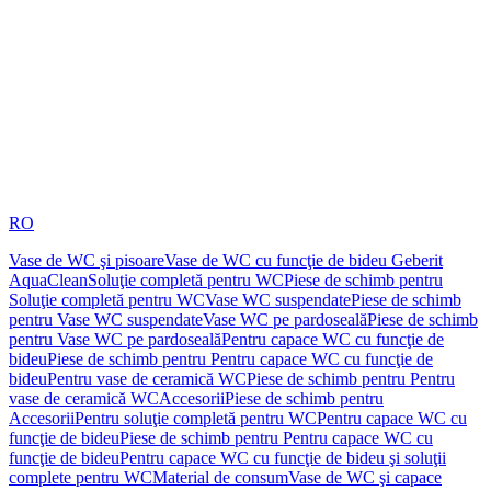
RO
Vase de WC şi pisoare
Vase de WC cu funcţie de bideu Geberit
AquaClean
Soluţie completă pentru WC
Piese de schimb pentru
Soluţie completă pentru WC
Vase WC suspendate
Piese de schimb
pentru Vase WC suspendate
Vase WC pe pardoseală
Piese de schimb
pentru Vase WC pe pardoseală
Pentru capace WC cu funcţie de
bideu
Piese de schimb pentru Pentru capace WC cu funcţie de
bideu
Pentru vase de ceramică WC
Piese de schimb pentru Pentru
vase de ceramică WC
Accesorii
Piese de schimb pentru
Accesorii
Pentru soluţie completă pentru WC
Pentru capace WC cu
funcţie de bideu
Piese de schimb pentru Pentru capace WC cu
funcţie de bideu
Pentru capace WC cu funcţie de bideu şi soluţii
complete pentru WC
Material de consum
Vase de WC şi capace