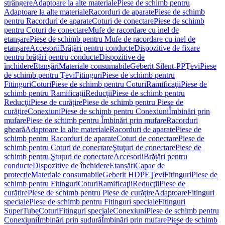
strângere
Adaptoare la alte materiale
Piese de schimb pentru
Adaptoare la alte materiale
Racorduri de aparate
Piese de schimb
pentru Racorduri de aparate
Coturi de conectare
Piese de schimb
pentru Coturi de conectare
Mufe de racordare cu inel de
etanșare
Piese de schimb pentru Mufe de racordare cu inel de
etanșare
Accesorii
Brăţări pentru conducte
Dispozitive de fixare
pentru brăţări pentru conducte
Dispozitive de
închidere
Etanșări
Materiale consumabile
Geberit Silent-PP
Ţevi
Piese
de schimb pentru Ţevi
Fitinguri
Piese de schimb pentru
Fitinguri
Coturi
Piese de schimb pentru Coturi
Ramificaţii
Piese de
schimb pentru Ramificaţii
Reducţii
Piese de schimb pentru
Reducţii
Piese de curățire
Piese de schimb pentru Piese de
curățire
Conexiuni
Piese de schimb pentru Conexiuni
Îmbinări prin
mufare
Piese de schimb pentru Îmbinări prin mufare
Racorduri
gheară
Adaptoare la alte materiale
Racorduri de aparate
Piese de
schimb pentru Racorduri de aparate
Coturi de conectare
Piese de
schimb pentru Coturi de conectare
Ştuţuri de conectare
Piese de
schimb pentru Ştuţuri de conectare
Accesorii
Brățări pentru
conducte
Dispozitive de închidere
Etanșări
Capac de
protecție
Materiale consumabile
Geberit HDPE
Ţevi
Fitinguri
Piese de
schimb pentru Fitinguri
Coturi
Ramificaţii
Reducţii
Piese de
curățire
Piese de schimb pentru Piese de curățire
Adaptoare
Fitinguri
speciale
Piese de schimb pentru Fitinguri speciale
Fitinguri
SuperTube
Coturi
Fitinguri speciale
Conexiuni
Piese de schimb pentru
Conexiuni
Îmbinări prin sudură
Îmbinări prin mufare
Piese de schimb