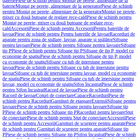
baterie
Piese de schimb pentru Montaj pe perete, alimentare de la
baterie
Montaj pe perete, alimentare de la generator
Piese de schimb
pentru Montaj pe perete, alimentare de la generator
Montaj pe perete,
mixer cu două butoane de reglare rece-cald
Piese de schimb pentru
Montaj pe perete, mixer cu două butoane de reglare rece-
cald
Accesorii
Piese de schimb pentru Accesorii
Pentru bateriile de
lavoar
Piese de schimb pentru Pentru bateriile de lavoar
Racorduri de
aparate pentru zona de spălare, lavoar, aparate şi spălător
Sifoane
pentru lavoare
Piese de schimb pentru Sifoane pentru lavoare
Sifoane
tip P
Piese de schimb pentru Sifoane tip P
Sifoane de tip P, model cu
economie de spaţiu
Piese de schimb pentru Sifoane de tip P, model
cu economie de spaţiu
Sifoane cu tub de imersiune pentru
lavoar
Piese de schimb pentru Sifoane cu tub de imersiune pentru
lavoar
Sifoane cu tub de imersiune pentru lavoar, model cu economie
de spaţiu
Piese de schimb pentru Sifoane cu tub de imersiune pentru
lavoar, model cu economie de spaţiu
Sifon încastrat
Piese de schimb
pentru Sifon încastrat
Racord de lavoar
Piese de schimb pentru
Racord de lavoar
Coturi de conectare
Capace
Racorduri
Piese de
schimb pentru Racorduri
Garnituri de etanşare
Extensii
Sifoane pentru
lavoare
Piese de schimb pentru Sifoane pentru lavoare
Sifoane tip
P
Piese de schimb pentru Sifoane tip P
Racorduri pentru lavoare
Ştuţ
de conectare
Piese de schimb pentru Ştuţ de conectare
Accesorii
Piese
de schimb pentru Accesorii
Garnituri de scurgere pentru aparate
Piese
de schimb pentru Garnituri de scurgere pentru aparate
Sifoane tip
P
Piese de schimb pentru Sifoane tip P
Sifon încastrat
Piese de schimb