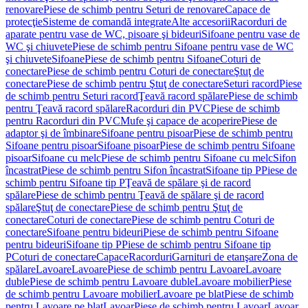
renovare
Piese de schimb pentru Seturi de renovare
Capace de
protecţie
Sisteme de comandă integrate
Alte accesorii
Racorduri de
aparate pentru vase de WC, pisoare şi bideuri
Sifoane pentru vase de
WC şi chiuvete
Piese de schimb pentru Sifoane pentru vase de WC
şi chiuvete
Sifoane
Piese de schimb pentru Sifoane
Coturi de
conectare
Piese de schimb pentru Coturi de conectare
Ştuţ de
conectare
Piese de schimb pentru Ştuţ de conectare
Seturi racord
Piese
de schimb pentru Seturi racord
Ţeavă racord spălare
Piese de schimb
pentru Ţeavă racord spălare
Racorduri din PVC
Piese de schimb
pentru Racorduri din PVC
Mufe şi capace de acoperire
Piese de
adaptor şi de îmbinare
Sifoane pentru pisoar
Piese de schimb pentru
Sifoane pentru pisoar
Sifoane pisoar
Piese de schimb pentru Sifoane
pisoar
Sifoane cu melc
Piese de schimb pentru Sifoane cu melc
Sifon
încastrat
Piese de schimb pentru Sifon încastrat
Sifoane tip P
Piese de
schimb pentru Sifoane tip P
Ţeavă de spălare şi de racord
spălare
Piese de schimb pentru Ţeavă de spălare şi de racord
spălare
Ştuţ de conectare
Piese de schimb pentru Ştuţ de
conectare
Coturi de conectare
Piese de schimb pentru Coturi de
conectare
Sifoane pentru bideuri
Piese de schimb pentru Sifoane
pentru bideuri
Sifoane tip P
Piese de schimb pentru Sifoane tip
P
Coturi de conectare
Capace
Racorduri
Garnituri de etanşare
Zona de
spălare
Lavoare
Lavoare
Piese de schimb pentru Lavoare
Lavoare
duble
Piese de schimb pentru Lavoare duble
Lavoare mobilier
Piese
de schimb pentru Lavoare mobilier
Lavoare pe blat
Piese de schimb
pentru Lavoare pe blat
Lavoar
Piese de schimb pentru Lavoar
Lavoar