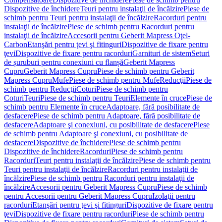
Dispozitive de închidere
Teuri pentru instalaţii de încălzire
Piese de
schimb pentru Teuri pentru instalaţii de încălzire
Racorduri pentru
instalaţii de încălzire
Piese de schimb pentru Racorduri pentru
instalaţii de încălzire
Accesorii pentru Geberit Mapress Oţel-
Carbon
Etanşări pentru ţevi şi fitinguri
Dispozitive de fixare pentru
ţevi
Dispozitive de fixare pentru racorduri
Garnituri de sistem
Seturi
de șuruburi pentru conexiuni cu flanșă
Geberit Mapress
Cupru
Geberit Mapress Cupru
Piese de schimb pentru Geberit
Mapress Cupru
Mufe
Piese de schimb pentru Mufe
Reducţii
Piese de
schimb pentru Reducţii
Coturi
Piese de schimb pentru
Coturi
Teuri
Piese de schimb pentru Teuri
Elemente în cruce
Piese de
schimb pentru Elemente în cruce
Adaptoare, fără posibilitate de
desfacere
Piese de schimb pentru Adaptoare, fără posibilitate de
desfacere
Adaptoare şi conexiuni, cu posibilitate de desfacere
Piese
de schimb pentru Adaptoare şi conexiuni, cu posibilitate de
desfacere
Dispozitive de închidere
Piese de schimb pentru
Dispozitive de închidere
Racorduri
Piese de schimb pentru
Racorduri
Teuri pentru instalaţii de încălzire
Piese de schimb pentru
Teuri pentru instalaţii de încălzire
Racorduri pentru instalaţii de
încălzire
Piese de schimb pentru Racorduri pentru instalaţii de
încălzire
Accesorii pentru Geberit Mapress Cupru
Piese de schimb
pentru Accesorii pentru Geberit Mapress Cupru
Izolaţii pentru
racorduri
Etanşări pentru ţevi şi fitinguri
Dispozitive de fixare pentru
ţevi
Dispozitive de fixare pentru racorduri
Piese de schimb pentru