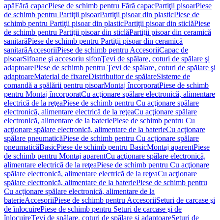
apă
Fără capac
Piese de schimb pentru Fără capac
Partiţii pisoar
Piese
de schimb pentru Partiţii pisoar
Partiţii pisoar din plastic
Piese de
schimb pentru Partiţii pisoar din plastic
Partiţii pisoar din sticlă
Piese
de schimb pentru Partiţii pisoar din sticlă
Partiţii pisoar din ceramică
sanitară
Piese de schimb pentru Partiţii pisoar din ceramică
sanitară
Accesorii
Piese de schimb pentru Accesorii
Capac de
pisoar
Sifoane şi accesoriu sifon
Ţevi de spălare, coturi de spălare şi
adaptoare
Piese de schimb pentru Ţevi de spălare, coturi de spălare şi
adaptoare
Material de fixare
Distribuitor de spălare
Sisteme de
comandă a spălării pentru pisoar
Montaj încorporat
Piese de schimb
pentru Montaj încorporat
Cu acţionare spălare electronică, alimentare
electrică de la reţea
Piese de schimb pentru Cu acţionare spălare
electronică, alimentare electrică de la reţea
Cu acţionare spălare
electronică, alimentare de la baterie
Piese de schimb pentru Cu
acţionare spălare electronică, alimentare de la baterie
Cu acţionare
spălare pneumatică
Piese de schimb pentru Cu acţionare spălare
pneumatică
Basic
Piese de schimb pentru Basic
Montaj aparent
Piese
de schimb pentru Montaj aparent
Cu acţionare spălare electronică,
alimentare electrică de la reţea
Piese de schimb pentru Cu acţionare
spălare electronică, alimentare electrică de la reţea
Cu acţionare
spălare electronică, alimentare de la baterie
Piese de schimb pentru
Cu acţionare spălare electronică, alimentare de la
baterie
Accesorii
Piese de schimb pentru Accesorii
Seturi de carcase şi
de înlocuire
Piese de schimb pentru Seturi de carcase şi de
înlocuire
Ţevi de spălare, coturi de spălare şi adaptoare
Seturi de