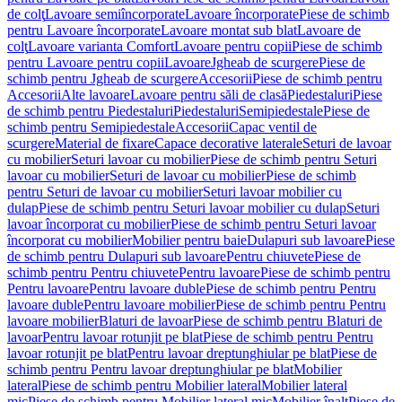
de colţ
Lavoare semiîncorporate
Lavoare încorporate
Piese de schimb
pentru Lavoare încorporate
Lavoare montat sub blat
Lavoare de
colţ
Lavoare varianta Comfort
Lavoare pentru copii
Piese de schimb
pentru Lavoare pentru copii
Lavoare
Jgheab de scurgere
Piese de
schimb pentru Jgheab de scurgere
Accesorii
Piese de schimb pentru
Accesorii
Alte lavoare
Lavoare pentru săli de clasă
Piedestaluri
Piese
de schimb pentru Piedestaluri
Piedestaluri
Semipiedestale
Piese de
schimb pentru Semipiedestale
Accesorii
Capac ventil de
scurgere
Material de fixare
Capace decorative laterale
Seturi de lavoar
cu mobilier
Seturi lavoar cu mobilier
Piese de schimb pentru Seturi
lavoar cu mobilier
Seturi de lavoar cu mobilier
Piese de schimb
pentru Seturi de lavoar cu mobilier
Seturi lavoar mobilier cu
dulap
Piese de schimb pentru Seturi lavoar mobilier cu dulap
Seturi
lavoar încorporat cu mobilier
Piese de schimb pentru Seturi lavoar
încorporat cu mobilier
Mobilier pentru baie
Dulapuri sub lavoare
Piese
de schimb pentru Dulapuri sub lavoare
Pentru chiuvete
Piese de
schimb pentru Pentru chiuvete
Pentru lavoare
Piese de schimb pentru
Pentru lavoare
Pentru lavoare duble
Piese de schimb pentru Pentru
lavoare duble
Pentru lavoare mobilier
Piese de schimb pentru Pentru
lavoare mobilier
Blaturi de lavoar
Piese de schimb pentru Blaturi de
lavoar
Pentru lavoar rotunjit pe blat
Piese de schimb pentru Pentru
lavoar rotunjit pe blat
Pentru lavoar dreptunghiular pe blat
Piese de
schimb pentru Pentru lavoar dreptunghiular pe blat
Mobilier
lateral
Piese de schimb pentru Mobilier lateral
Mobilier lateral
mic
Piese de schimb pentru Mobilier lateral mic
Mobilier înalt
Piese de