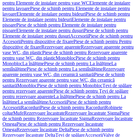
pentru Elemente de instalare pentru vase WC
Elemente de instalare
pentru lavoare
Piese de schimb pentru Elemente de instalare pentru
lavoare
Elemente de instalare pentru bideuri
Piese de schimb pentru
Elemente de instalare pentru bideuri
Elemente de instalare pentru
pisoare
Piese de schimb pentru Elemente de instalare pentru
pisoare
Elemente de instalare pentru duşuri
Piese de schimb pentru
Elemente de instalare pentru duşuri
Accesorii
Piese de schimb pentru
Accesorii
Pentru dispozitive de fixare
Piese de schimb pentru Pentru
dispozitive de fixare
Rezervoare aparente
Rezervoare aparente pentru
vase WC, din plastic
Piese de schimb pentru Rezervoare aparente
pentru vase WC, din plastic
Monobloc
Piese de schimb pentru
Monobloc
La înălțime
Piese de schimb pentru La înălțime
La
semiînălțime
Piese de schimb pentru La semiînălțime
Rezervoare
aparente pentru vase WC, din ceramică sanitară
Piese de schimb
pentru Rezervoare aparente pentru vase WC, din ceramică
sanitară
Monobloc
Piese de schimb pentru Monobloc
Ţevi de spălare
pentru rezervoare aparente
Piese de schimb pentru Ţevi de spălare
pentru rezervoare aparente
La înălțime
Piese de schimb pentru La
înălțime
La semiînălțime
Accesorii
Piese de schimb pentru
Accesorii
Racorduri
Piese de schimb pentru Racorduri
Robinete
colţar
Mufe
Rezervoare încastrate
Rezervoare încastrate Sigma
Piese
de schimb pentru Rezervoare încastrate Sigma
Rezervoare încastrate
Omega
Piese de schimb pentru Rezervoare încastrate
Omega
Rezervoare încastrate Delta
Piese de schimb pentru
Rezervoare încastrate Delta
Ţevi de spălare
Accesorii
Valve de