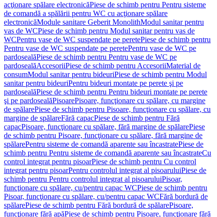
acţionare spălare electronică
Piese de schimb pentru Pentru sisteme
de comandă a spălării pentru WC cu acţionare spălare
electronică
Module sanitare Geberit Monolith
Modul sanitar pentru
vas de WC
Piese de schimb pentru Modul sanitar pentru vas de
WC
Pentru vase de WC suspendate pe perete
Piese de schimb pentru
Pentru vase de WC suspendate pe perete
Pentru vase de WC pe
pardoseală
Piese de schimb pentru Pentru vase de WC pe
pardoseală
Accesorii
Piese de schimb pentru Accesorii
Material de
consum
Modul sanitar pentru bideuri
Piese de schimb pentru Modul
sanitar pentru bideuri
Pentru bideuri montate pe perete şi pe
pardoseală
Piese de schimb pentru Pentru bideuri montate pe perete
şi pe pardoseală
Pisoare
Pisoare, funcţionare cu spălare, cu margine
de spălare
Piese de schimb pentru Pisoare, funcţionare cu spălare, cu
margine de spălare
Fără capac
Piese de schimb pentru Fără
capac
Pisoare, funcţionare cu spălare, fără margine de spălare
Piese
de schimb pentru Pisoare, funcţionare cu spălare, fără margine de
spălare
Pentru sisteme de comandă aparente sau încastrate
Piese de
schimb pentru Pentru sisteme de comandă aparente sau încastrate
Cu
control integrat pentru pisoar
Piese de schimb pentru Cu control
integrat pentru pisoar
Pentru controlul integrat al pisoarului
Piese de
schimb pentru Pentru controlul integrat al pisoarului
Pisoar,
funcţionare cu spălare, cu/pentru capac WC
Piese de schimb pentru
Pisoar, funcţionare cu spălare, cu/pentru capac WC
Fără bordură de
spălare
Piese de schimb pentru Fără bordură de spălare
Pisoare,
funcţionare fără apă
Piese de schimb pentru Pisoare, funcţionare fără