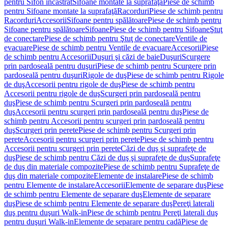
pentru Sifon încastrat
Sifoane montate la suprafaţă
Piese de schimb
pentru Sifoane montate la suprafaţă
Racorduri
Piese de schimb pentru
Racorduri
Accesorii
Sifoane pentru spălătoare
Piese de schimb pentru
Sifoane pentru spălătoare
Sifoane
Piese de schimb pentru Sifoane
Ştuţ
de conectare
Piese de schimb pentru Ştuţ de conectare
Ventile de
evacuare
Piese de schimb pentru Ventile de evacuare
Accesorii
Piese
de schimb pentru Accesorii
Duşuri şi căzi de baie
Duşuri
Scurgere
prin pardoseală pentru duşuri
Piese de schimb pentru Scurgere prin
pardoseală pentru duşuri
Rigole de duş
Piese de schimb pentru Rigole
de duş
Accesorii pentru rigole de duş
Piese de schimb pentru
Accesorii pentru rigole de duş
Scurgeri prin pardoseală pentru
duş
Piese de schimb pentru Scurgeri prin pardoseală pentru
duş
Accesorii pentru scurgeri prin pardoseală pentru duş
Piese de
schimb pentru Accesorii pentru scurgeri prin pardoseală pentru
duş
Scurgeri prin perete
Piese de schimb pentru Scurgeri prin
perete
Accesorii pentru scurgeri prin perete
Piese de schimb pentru
Accesorii pentru scurgeri prin perete
Căzi de duş şi suprafeţe de
duş
Piese de schimb pentru Căzi de duş şi suprafeţe de duş
Suprafeţe
de duş din materiale compozite
Piese de schimb pentru Suprafeţe de
duş din materiale compozite
Elemente de instalare
Piese de schimb
pentru Elemente de instalare
Accesorii
Elemente de separare duş
Piese
de schimb pentru Elemente de separare duş
Elemente de separare
duş
Piese de schimb pentru Elemente de separare duş
Pereţi laterali
duş pentru duşuri Walk-in
Piese de schimb pentru Pereţi laterali duş
pentru duşuri Walk-in
Elemente de separare pentru cadă
Piese de