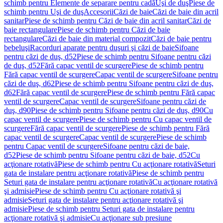
schimb pentru Elemente de separare pentru cadă
Uşi de duş
Piese de
schimb pentru Uşi de duş
Accesorii
Căzi de baie
Căzi de baie din acril
sanitar
Piese de schimb pentru Căzi de baie din acril sanitar
Căzi de
baie rectangulare
Piese de schimb pentru Căzi de baie
rectangulare
Căzi de baie din material compozit
Căzi de baie pentru
bebeluşi
Racorduri aparate pentru duşuri şi căzi de baie
Sifoane
pentru căzi de duş, d52
Piese de schimb pentru Sifoane pentru căzi
de duş, d52
Fără capac ventil de scurgere
Piese de schimb pentru
Fără capac ventil de scurgere
Capac ventil de scurgere
Sifoane pentru
căzi de duş, d62
Piese de schimb pentru Sifoane pentru căzi de duş,
d62
Fără capac ventil de scurgere
Piese de schimb pentru Fără capac
ventil de scurgere
Capac ventil de scurgere
Sifoane pentru căzi de
duş, d90
Piese de schimb pentru Sifoane pentru căzi de duş, d90
Cu
capac ventil de scurgere
Piese de schimb pentru Cu capac ventil de
scurgere
Fără capac ventil de scurgere
Piese de schimb pentru Fără
capac ventil de scurgere
Capac ventil de scurgere
Piese de schimb
pentru Capac ventil de scurgere
Sifoane pentru căzi de baie,
d52
Piese de schimb pentru Sifoane pentru căzi de baie, d52
Cu
acţionare rotativă
Piese de schimb pentru Cu acţionare rotativă
Seturi
gata de instalare pentru acţionare rotativă
Piese de schimb pentru
Seturi gata de instalare pentru acţionare rotativă
Cu acţionare rotativă
şi admisie
Piese de schimb pentru Cu acţionare rotativă şi
admisie
Seturi gata de instalare pentru acţionare rotativă şi
admisie
Piese de schimb pentru Seturi gata de instalare pentru
acţionare rotativă şi admisie
Cu acţionare sub presiune