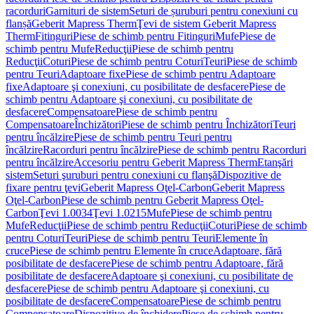
racorduri
Garnituri de sistem
Seturi de șuruburi pentru conexiuni cu
flanșă
Geberit Mapress Therm
Ţevi de sistem Geberit Mapress
Therm
Fitinguri
Piese de schimb pentru Fitinguri
Mufe
Piese de
schimb pentru Mufe
Reducţii
Piese de schimb pentru
Reducţii
Coturi
Piese de schimb pentru Coturi
Teuri
Piese de schimb
pentru Teuri
Adaptoare fixe
Piese de schimb pentru Adaptoare
fixe
Adaptoare şi conexiuni, cu posibilitate de desfacere
Piese de
schimb pentru Adaptoare şi conexiuni, cu posibilitate de
desfacere
Compensatoare
Piese de schimb pentru
Compensatoare
Închizători
Piese de schimb pentru Închizători
Teuri
pentru încălzire
Piese de schimb pentru Teuri pentru
încălzire
Racorduri pentru încălzire
Piese de schimb pentru Racorduri
pentru încălzire
Accesoriu pentru Geberit Mapress Therm
Etanşări
sistem
Seturi şuruburi pentru conexiuni cu flanşă
Dispozitive de
fixare pentru ţevi
Geberit Mapress Oţel-Carbon
Geberit Mapress
Oţel-Carbon
Piese de schimb pentru Geberit Mapress Oţel-
Carbon
Ţevi 1.0034
Ţevi 1.0215
Mufe
Piese de schimb pentru
Mufe
Reducţii
Piese de schimb pentru Reducţii
Coturi
Piese de schimb
pentru Coturi
Teuri
Piese de schimb pentru Teuri
Elemente în
cruce
Piese de schimb pentru Elemente în cruce
Adaptoare, fără
posibilitate de desfacere
Piese de schimb pentru Adaptoare, fără
posibilitate de desfacere
Adaptoare şi conexiuni, cu posibilitate de
desfacere
Piese de schimb pentru Adaptoare şi conexiuni, cu
posibilitate de desfacere
Compensatoare
Piese de schimb pentru
Compensatoare
Dispozitive de închidere
Piese de schimb pentru