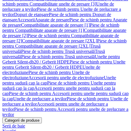
schimb pentru Compatibilitate unelte de presare [3]
Unelte de
prelucrare a ţevilor
Piese de schimb pentru Unelte de prelucrare a
ţevilor
Dopuri de etanşare
Piese de schimb pentru Dopuri de
etanşare
Accesorii
Aparate de presare
Piese de schimb pentru Aparate
de presare
Compatibilitate aparate de presare [1]
Piese de schimb
pentru Compatibilitate aparate de presare [1]
Compatibilitate aparate
de presare [2]
Piese de schimb pentru Compatibilitate aparate de
presare [2]
Compatibilitate aparate de presare [2XL]
Piese de schimb
pentru Compatibilitate aparate de presare [2XL]
Trusă
universală
Piese de schimb pentru Trusă universală
Trusă
universală
Piese de schimb pentru Trusă universală
Unelte pentru
Geberit Silent-db20 / Geberit HDPE
Piese de schimb pentru Unelte
pentru Geberit Silent-db20 / Geberit HDPE
Unelte de
electrofuziune
Piese de schimb pentru Unelte de
electrofuziune
Accesorii pentru unelte de electrofuziune
Unelte
pentru sudură cap la cap
Piese de schimb pentru Unelte pentru
sudură cap la cap
Accesorii pentru unelte pentru sudură cap la
cap
Piese de schimb pentru Accesorii pentru unelte pentru sudură cap
la cap
Unelte de prelucrare a ţevilor
Piese de schimb pentru Unelte de
prelucrare a ţevilor
Accesorii pentru unelte de prelucrare a
ţevilor
Piese de schimb pentru Accesorii pentru unelte de prelucrare a
ţevilor
Categorii de produse
Serii de baie