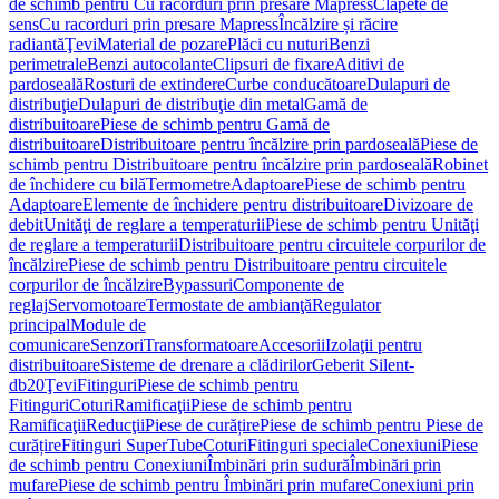
de schimb pentru Cu racorduri prin presare Mapress
Clapete de
sens
Cu racorduri prin presare Mapress
Încălzire și răcire
radiantă
Ţevi
Material de pozare
Plăci cu nuturi
Benzi
perimetrale
Benzi autocolante
Clipsuri de fixare
Aditivi de
pardoseală
Rosturi de extindere
Curbe conducătoare
Dulapuri de
distribuţie
Dulapuri de distribuţie din metal
Gamă de
distribuitoare
Piese de schimb pentru Gamă de
distribuitoare
Distribuitoare pentru încălzire prin pardoseală
Piese de
schimb pentru Distribuitoare pentru încălzire prin pardoseală
Robinet
de închidere cu bilă
Termometre
Adaptoare
Piese de schimb pentru
Adaptoare
Elemente de închidere pentru distribuitoare
Divizoare de
debit
Unităţi de reglare a temperaturii
Piese de schimb pentru Unităţi
de reglare a temperaturii
Distribuitoare pentru circuitele corpurilor de
încălzire
Piese de schimb pentru Distribuitoare pentru circuitele
corpurilor de încălzire
Bypassuri
Componente de
reglaj
Servomotoare
Termostate de ambianţă
Regulator
principal
Module de
comunicare
Senzori
Transformatoare
Accesorii
Izolaţii pentru
distribuitoare
Sisteme de drenare a clădirilor
Geberit Silent-
db20
Ţevi
Fitinguri
Piese de schimb pentru
Fitinguri
Coturi
Ramificaţii
Piese de schimb pentru
Ramificaţii
Reducţii
Piese de curățire
Piese de schimb pentru Piese de
curățire
Fitinguri SuperTube
Coturi
Fitinguri speciale
Conexiuni
Piese
de schimb pentru Conexiuni
Îmbinări prin sudură
Îmbinări prin
mufare
Piese de schimb pentru Îmbinări prin mufare
Conexiuni prin