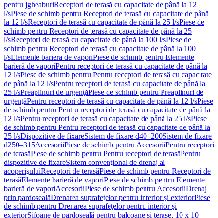
pentru jgheaburi
Receptori de terasă cu capacitate de până la 12
l/s
Piese de schimb pentru Receptori de terasă cu capacitate de până
la 12 l/s
Receptori de terasă cu capacitate de până la 25 l/s
Piese de
schimb pentru Receptori de terasă cu capacitate de până la 25
l/s
Receptori de terasă cu capacitate de până la 100 l/s
Piese de
schimb pentru Receptori de terasă cu capacitate de până la 100
l/s
Elemente barieră de vapori
Piese de schimb pentru Elemente
barieră de vapori
Pentru receptori de terasă cu capacitate de până la
12 l/s
Piese de schimb pentru Pentru receptori de terasă cu capacitate
de până la 12 l/s
Pentru receptori de terasă cu capacitate de până la
25 l/s
Preaplinuri de urgenţă
Piese de schimb pentru Preaplinuri de
urgenţă
Pentru receptori de terasă cu capacitate de până la 12 l/s
Piese
de schimb pentru Pentru receptori de terasă cu capacitate de până la
12 l/s
Pentru receptori de terasă cu capacitate de până la 25 l/s
Piese
de schimb pentru Pentru receptori de terasă cu capacitate de până la
25 l/s
Dispozitive de fixare
Sistem de fixare d40–200
Sistem de fixare
d250–315
Accesorii
Piese de schimb pentru Accesorii
Pentru receptori
de terasă
Piese de schimb pentru Pentru receptori de terasă
Pentru
dispozitive de fixare
Sistem convenţional de drenaj al
acoperişului
Receptori de terasă
Piese de schimb pentru Receptori de
terasă
Elemente barieră de vapori
Piese de schimb pentru Elemente
barieră de vapori
Accesorii
Piese de schimb pentru Accesorii
Drenaj
prin pardoseală
Drenarea suprafeţelor pentru interior şi exterior
Piese
de schimb pentru Drenarea suprafeţelor pentru interior şi
exterior
Sifoane de pardoseală pentru balcoane și terase, 10 x 10