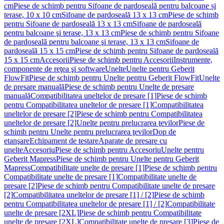
cm
Piese de schimb pentru Sifoane de pardoseală pentru balcoane și
terase, 10 x 10 cm
Sifoane de pardoseală 13 x 13 cm
Piese de schimb
pentru Sifoane de pardoseală 13 x 13 cm
Sifoane de pardoseală
pentru balcoane şi terase, 13 x 13 cm
Piese de schimb pentru Sifoane
de pardoseală pentru balcoane şi terase, 13 x 13 cm
Sifoane de
pardoseală 15 x 15 cm
Piese de schimb pentru Sifoane de pardoseală
15 x 15 cm
Accesorii
Piese de schimb pentru Accesorii
Instrumente,
componente de reţea şi software
Unelte
Unelte pentru Geberit
FlowFit
Piese de schimb pentru Unelte pentru Geberit FlowFit
Unelte
de presare manuală
Piese de schimb pentru Unelte de presare
manuală
Compatibilitatea uneltelor de presare [1]
Piese de schimb
pentru Compatibilitatea uneltelor de presare [1]
Compatibilitatea
uneltelor de presare [2]
Piese de schimb pentru Compatibilitatea
uneltelor de presare [2]
Unelte pentru prelucrarea ţevilor
Piese de
schimb pentru Unelte pentru prelucrarea ţevilor
Dop de
etanşare
Echipament de testare
Aparate de presare cu
unelte
Accesoriu
Piese de schimb pentru Accesoriu
Unelte pentru
Geberit Mapress
Piese de schimb pentru Unelte pentru Geberit
Mapress
Compatibilitate unelte de presare [1]
Piese de schimb pentru
Compatibilitate unelte de presare [1]
Compatibilitate unelte de
presare [2]
Piese de schimb pentru Compatibilitate unelte de presare
[2]
Compatibilitatea uneltelor de presare [1] / [2]
Piese de schimb
pentru Compatibilitatea uneltelor de presare [1] / [2]
Compatibilitate
unelte de presare [2XL]
Piese de schimb pentru Compatibilitate
unelte de presare [2XL]
Compatibilitate unelte de presare [3]
Piese de