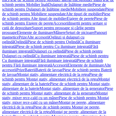
schimb pentru Mobilier înalt
Dulapuri de înălţime medie
Piese de
schimb pentru Dulapuri de înălţime medie
Mobiliere suspendate
Piese
de schimb pentru Mobiliere suspendate
Alte tipuri de mobilier
Piese
de schimb pentru Alte tipuri de mobilier
Etajere de perete
Piese de
schimb pentru Etajere de perete
Accesorii
Inserţii pentru sertare şi
cutii de depozitare
Suport pentru prosoape şi cârlig pentru
prosoape
Elemente de iluminare
Mânere
Seturi de picioare
Panouri
magnetice
Prize
Alte accesorii
Oglinzi şi dulapuri cu
oglindă
Oglindă
Piese de schimb pentru Oglindă
Cu iluminare
integrată
Piese de schimb pentru Cu iluminare integrată
Fără
iluminare integrată
Dulapuri cu oglindă
Piese de schimb pentru
Dulapuri cu oglindă
Cu iluminare integrată
Piese de schimb pentru
Cu iluminare integrată
Fără iluminare integrată
Piese de schimb
pentru Fără iluminare integrată
Accesorii
Elemente de iluminare
Alte
accesorii
Prize
Baterii
Baterii de lavoar
Piese de schimb pentru Baterii
de lavoar
Montaj stativ, alimentare electrică de la reţea
Piese de
schimb pentru Montaj stativ, alimentare electrică de la reţea
Montaj
stativ, alimentare de la baterie
Piese de schimb pentru Montaj stativ,
alimentare de la baterie
Montaj stativ, alimentare de la generator
Piese
de schimb pentru Montaj stativ, alimentare de la generator
Montaj
stativ, mixer rece-cald cu un mâner
Piese de schimb pentru Montaj
stativ, mixer rece-cald cu un mâner
Montaj pe perete, alimentare
electrică de la reţea
Piese de schimb pentru Montaj pe perete,
alimentare electrică de la reţea
Montaj pe perete, alimentare de la