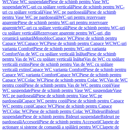
WC
Vase WC suspendate
Piese de schimb pentru Vase WC
suspendate
WC-uri cu spălare verticală
Piese de schimb pentru WC-
uri cu spălare verticală
Vase WC pe pardoseală
Piese de schimb
pentru Vase WC pe pardoseală
WC-uri pentru rezervoare
aparente
Piese de schimb pentru WC-uri pentru rezervoare
aparente
WC-uri cu spălare verticală
Piese de schimb pentru WC-uri
cu spălare verticală
Rezervoare aparente pentru WC-uri, din
ceramică sanitară
Monobloc
Capace WC
Piese de schimb pentru
Capace WC
Capace WC
Piese de schimb pentru Capace WC
WC-uri
varianta Comfort
Piese de schimb pentru WC-uri varianta
Comfort
Vas de WC cu spălare verticală înălţat
Piese de schimb
pentru Vas de WC cu spălare verticală înălţat
Vas de WC cu spălare
verticală extins
Piese de schimb pentru Vas de WC cu spălare
verticală extins
Capace WC varianta Comfort
Piese de schimb pentru
Capace WC varianta Comfort
Capace WC
Piese de schimb pentru
Capace WC
Colac WC
Piese de schimb pentru Colac WC
Vas de WC
pentru copii
Piese de schimb pentru Vas de WC pentru copii
Vase
WC suspendate
Piese de schimb pentru Vase WC suspendate
Vase
WC pe pardoseală
Piese de schimb pentru Vase WC pe
pardoseală
Capace WC pentru copii
Piese de schimb pentru Capace
WC pentru copii
Capace WC
Piese de schimb pentru Capace
WC
Colac WC
Piese de schimb pentru Colac WC
Bideuri
Bideuri
suspendate
Piese de schimb pentru Bideuri suspendate
Bideuri pe
pardoseală
Accesorii
Piese de schimb pentru Accesorii
Clapete de
acţionare şi sisteme de comandă a spălării pentru WC
Clapete de