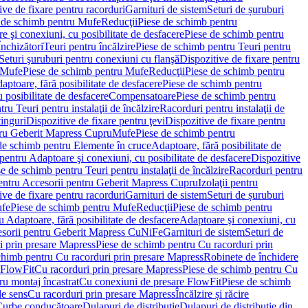
ve de fixare pentru racorduri
Garnituri de sistem
Seturi de șuruburi
 de schimb pentru Mufe
Reducţii
Piese de schimb pentru
e şi conexiuni, cu posibilitate de desfacere
Piese de schimb pentru
nchizători
Teuri pentru încălzire
Piese de schimb pentru Teuri pentru
Seturi şuruburi pentru conexiuni cu flanşă
Dispozitive de fixare pentru
Mufe
Piese de schimb pentru Mufe
Reducţii
Piese de schimb pentru
aptoare, fără posibilitate de desfacere
Piese de schimb pentru
 posibilitate de desfacere
Compensatoare
Piese de schimb pentru
ru Teuri pentru instalaţii de încălzire
Racorduri pentru instalaţii de
tinguri
Dispozitive de fixare pentru ţevi
Dispozitive de fixare pentru
tru Geberit Mapress Cupru
Mufe
Piese de schimb pentru
de schimb pentru Elemente în cruce
Adaptoare, fără posibilitate de
pentru Adaptoare şi conexiuni, cu posibilitate de desfacere
Dispozitive
e de schimb pentru Teuri pentru instalaţii de încălzire
Racorduri pentru
entru Accesorii pentru Geberit Mapress Cupru
Izolaţii pentru
ve de fixare pentru racorduri
Garnituri de sistem
Seturi de șuruburi
fe
Piese de schimb pentru Mufe
Reducţii
Piese de schimb pentru
 Adaptoare, fără posibilitate de desfacere
Adaptoare şi conexiuni, cu
sorii pentru Geberit Mapress CuNiFe
Garnituri de sistem
Seturi de
i prin presare Mapress
Piese de schimb pentru Cu racorduri prin
chimb pentru Cu racorduri prin presare Mapress
Robinete de închidere
 FlowFit
Cu racorduri prin presare Mapress
Piese de schimb pentru Cu
ru montaj încastrat
Cu conexiuni de presare FlowFit
Piese de schimb
de sens
Cu racorduri prin presare Mapress
Încălzire și răcire
Curbe conducătoare
Dulapuri de distribuţie
Dulapuri de distribuţie din