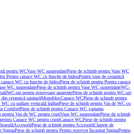
letă pentru WC
Vase WC suspendate
Piese de schimb pentru Vase WC
tru Pentru capace WC cu funcţie de bideu
Pentru vase de ceramică
 capace WC cu funcţie de bideu
Piese de schimb pentru Pentru capace
ase WC suspendate
Piese de schimb pentru Vase WC suspendate
WC-
eală
WC-uri pentru rezervoare aparente
Piese de schimb pentru WC-uri
 din ceramică sanitară
Monobloc
Capace WC
Piese de schimb pentru
 WC cu spălare verticală înălţat
Piese de schimb pentru Vas de WC cu
ta Comfort
Piese de schimb pentru Capace WC varianta
b pentru Vas de WC pentru copii
Vase WC suspendate
Piese de schimb
 pentru Capace WC pentru copii
Capace WC
Piese de schimb pentru
doseală
Accesorii
Piese de schimb pentru Accesorii
Clapete de
at Sigma
Piese de schimb pentru Pentru rezervor încastrat Sigma
Pentru