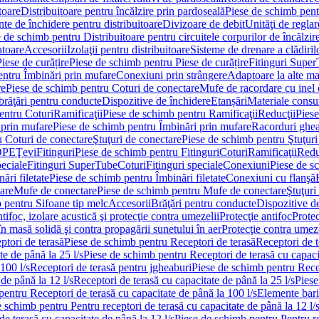
toare
Distribuitoare pentru încălzire prin pardoseală
Piese de schimb pentr
te de închidere pentru distribuitoare
Divizoare de debit
Unităţi de reglar
 de schimb pentru Distribuitoare pentru circuitele corpurilor de încălzir
toare
Accesorii
Izolaţii pentru distribuitoare
Sisteme de drenare a clădiril
Piese de curățire
Piese de schimb pentru Piese de curățire
Fitinguri Supe
entru Îmbinări prin mufare
Conexiuni prin strângere
Adaptoare la alte ma
re
Piese de schimb pentru Coturi de conectare
Mufe de racordare cu inel 
brăţări pentru conducte
Dispozitive de închidere
Etanșări
Materiale cons
entru Coturi
Ramificaţii
Piese de schimb pentru Ramificaţii
Reducţii
Piese
 prin mufare
Piese de schimb pentru Îmbinări prin mufare
Racorduri ghe
u Coturi de conectare
Ştuţuri de conectare
Piese de schimb pentru Ştuţuri
DPE
Ţevi
Fitinguri
Piese de schimb pentru Fitinguri
Coturi
Ramificaţii
Redu
peciale
Fitinguri SuperTube
Coturi
Fitinguri speciale
Conexiuni
Piese de s
ări filetate
Piese de schimb pentru Îmbinări filetate
Conexiuni cu flanşă
are
Mufe de conectare
Piese de schimb pentru Mufe de conectare
Ştuţuri
 pentru Sifoane tip melc
Accesorii
Brăţări pentru conducte
Dispozitive de
ntifoc, izolare acustică şi protecţie contra umezelii
Protecţie antifoc
Protec
în masă solidă şi contra propagării sunetului în aer
Protecţie contra umeze
ptori de terasă
Piese de schimb pentru Receptori de terasă
Receptori de t
te de până la 25 l/s
Piese de schimb pentru Receptori de terasă cu capacit
100 l/s
Receptori de terasă pentru jgheaburi
Piese de schimb pentru Recep
de până la 12 l/s
Receptori de terasă cu capacitate de până la 25 l/s
Piese
entru Receptori de terasă cu capacitate de până la 100 l/s
Elemente bari
 schimb pentru Pentru receptori de terasă cu capacitate de până la 12 l/
de terasă cu capacitate de până la 12 l/s
Piese de schimb pentru Pentru re