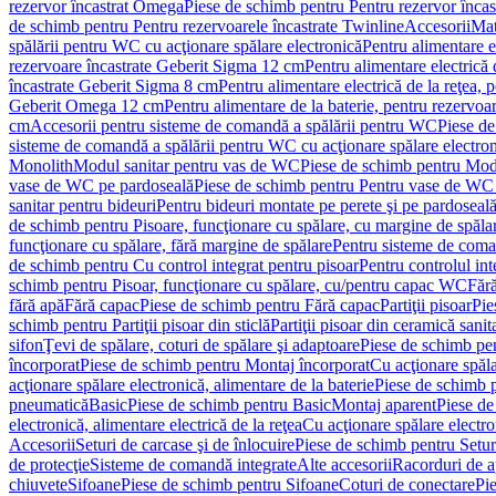
rezervor încastrat Omega
Piese de schimb pentru Pentru rezervor înca
de schimb pentru Pentru rezervoarele încastrate Twinline
Accesorii
Mat
spălării pentru WC cu acţionare spălare electronică
Pentru alimentare e
rezervoare încastrate Geberit Sigma 12 cm
Pentru alimentare electrică
încastrate Geberit Sigma 8 cm
Pentru alimentare electrică de la reţea
Geberit Omega 12 cm
Pentru alimentare de la baterie, pentru rezervo
cm
Accesorii pentru sisteme de comandă a spălării pentru WC
Piese de
sisteme de comandă a spălării pentru WC cu acţionare spălare electro
Monolith
Modul sanitar pentru vas de WC
Piese de schimb pentru Mod
vase de WC pe pardoseală
Piese de schimb pentru Pentru vase de WC
sanitar pentru bideuri
Pentru bideuri montate pe perete şi pe pardoseal
de schimb pentru Pisoare, funcţionare cu spălare, cu margine de spăla
funcţionare cu spălare, fără margine de spălare
Pentru sisteme de coma
de schimb pentru Cu control integrat pentru pisoar
Pentru controlul int
schimb pentru Pisoar, funcţionare cu spălare, cu/pentru capac WC
Fără
fără apă
Fără capac
Piese de schimb pentru Fără capac
Partiţii pisoar
Pie
schimb pentru Partiţii pisoar din sticlă
Partiţii pisoar din ceramică sanit
sifon
Ţevi de spălare, coturi de spălare şi adaptoare
Piese de schimb pen
încorporat
Piese de schimb pentru Montaj încorporat
Cu acţionare spăla
acţionare spălare electronică, alimentare de la baterie
Piese de schimb p
pneumatică
Basic
Piese de schimb pentru Basic
Montaj aparent
Piese de
electronică, alimentare electrică de la reţea
Cu acţionare spălare electro
Accesorii
Seturi de carcase şi de înlocuire
Piese de schimb pentru Seturi
de protecţie
Sisteme de comandă integrate
Alte accesorii
Racorduri de a
chiuvete
Sifoane
Piese de schimb pentru Sifoane
Coturi de conectare
Pi