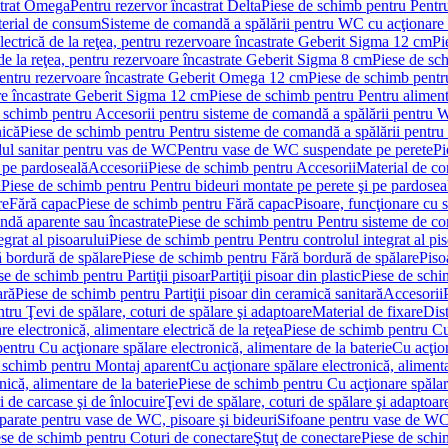
strat Omega
Pentru rezervor încastrat Delta
Piese de schimb pentru Pentru
erial de consum
Sisteme de comandă a spălării pentru WC cu acţionare 
lectrică de la reţea, pentru rezervoare încastrate Geberit Sigma 12 cm
Pi
 de la reţea, pentru rezervoare încastrate Geberit Sigma 8 cm
Piese de sch
, pentru rezervoare încastrate Geberit Omega 12 cm
Piese de schimb pentru
are încastrate Geberit Sigma 12 cm
Piese de schimb pentru Pentru alimenta
 schimb pentru Accesorii pentru sisteme de comandă a spălării pentru
nică
Piese de schimb pentru Pentru sisteme de comandă a spălării pentru
ul sanitar pentru vas de WC
Pentru vase de WC suspendate pe perete
Pi
 pe pardoseală
Accesorii
Piese de schimb pentru Accesorii
Material de c
ă
Piese de schimb pentru Pentru bideuri montate pe perete şi pe pardosea
re
Fără capac
Piese de schimb pentru Fără capac
Pisoare, funcţionare cu 
ndă aparente sau încastrate
Piese de schimb pentru Pentru sisteme de co
egrat al pisoarului
Piese de schimb pentru Pentru controlul integrat al pis
 bordură de spălare
Piese de schimb pentru Fără bordură de spălare
Piso
se de schimb pentru Partiţii pisoar
Partiţii pisoar din plastic
Piese de schim
ară
Piese de schimb pentru Partiţii pisoar din ceramică sanitară
Accesorii
tru Ţevi de spălare, coturi de spălare şi adaptoare
Material de fixare
Dist
re electronică, alimentare electrică de la reţea
Piese de schimb pentru Cu 
entru Cu acţionare spălare electronică, alimentare de la baterie
Cu acţio
 schimb pentru Montaj aparent
Cu acţionare spălare electronică, alimenta
nică, alimentare de la baterie
Piese de schimb pentru Cu acţionare spălare
 de carcase şi de înlocuire
Ţevi de spălare, coturi de spălare şi adaptoar
parate pentru vase de WC, pisoare şi bideuri
Sifoane pentru vase de WC
ese de schimb pentru Coturi de conectare
Ştuţ de conectare
Piese de schi