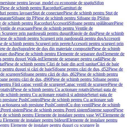
imersiune pentru lavoar, model cu economie de spaţiu
Sifon
i
Piese de schimb pentru Racorduri
Garnituri de
uri pentru lavoare
Ştuţ de conectare
Piese de schimb pentru Ştuţ de
aparate
Sifoane tip P
Piese de schimb pentru Sifoane tip P
Sifon
e de schimb pentru Racorduri
Accesorii
Sifoane pentru spălătoare
Piese
entile de evacuare
Piese de schimb pentru Ventile de
 Scurgere prin pardoseală pentru duşuri
Rigole de duş
Piese de schimb
iese de schimb pentru Scurgeri prin pardoseală pentru duş
Accesorii
se de schimb pentru Scurgeri prin perete
Accesorii pentru scurgeri prin
feţe de duş
Suprafeţe de duş din materiale compozite
Piese de schimb
rare duş
Piese de schimb pentru Elemente de separare duş
Elemente de
uş pentru duşuri Walk-in
Elemente de separare pentru cadă
Piese de
tar
Piese de schimb pentru Căzi de baie din acril sanitar
Căzi de baie
 pentru duşuri şi căzi de baie
Sifoane pentru căzi de duş, d52
Piese de
 de scurgere
Sifoane pentru căzi de duş, d62
Piese de schimb pentru
oane pentru căzi de duş, d90
Piese de schimb pentru Sifoane pentru
pentru Fără capac ventil de scurgere
Capac ventil de scurgere
Piese de
rotativă
Piese de schimb pentru Cu acţionare rotativă
Seturi gata de
 de schimb pentru Cu acţionare rotativă şi admisie
Seturi gata de
b presiune PushControl
Piese de schimb pentru Cu acţionare sub
ru acţionarea sub presiune PushControl
Cu dop ventil
Piese de schimb
x
Pereţi sistem
Piese de schimb pentru Pereţi sistem
Sisteme suport
Piese
e de schimb pentru Elemente de instalare pentru vase WC
Elemente de
u Elemente de instalare pentru bideuri
Elemente de instalare pentru
entru Elemente de instalare pentru duşuri cu scurgere în