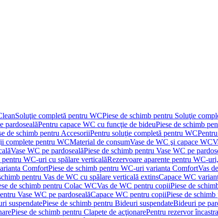
Clean
Soluţie completă pentru WC
Piese de schimb pentru Soluţie comp
e pardoseală
Pentru capace WC cu funcţie de bideu
Piese de schimb pen
se de schimb pentru Accesorii
Pentru soluţie completă pentru WC
Pentru
ţii complete pentru WC
Material de consum
Vase de WC şi capace WC
V
cală
Vase WC pe pardoseală
Piese de schimb pentru Vase WC pe pardos
 pentru WC-uri cu spălare verticală
Rezervoare aparente pentru WC-uri,
arianta Comfort
Piese de schimb pentru WC-uri varianta Comfort
Vas de
schimb pentru Vas de WC cu spălare verticală extins
Capace WC varian
ese de schimb pentru Colac WC
Vas de WC pentru copii
Piese de schim
pentru Vase WC pe pardoseală
Capace WC pentru copii
Piese de schimb
uri suspendate
Piese de schimb pentru Bideuri suspendate
Bideuri pe par
nare
Piese de schimb pentru Clapete de acţionare
Pentru rezervor încastr