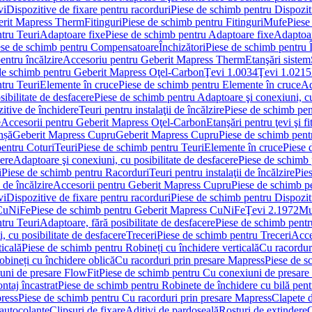
vi
Dispozitive de fixare pentru racorduri
Piese de schimb pentru Dispoziti
erit Mapress Therm
Fitinguri
Piese de schimb pentru Fitinguri
Mufe
Piese
tru Teuri
Adaptoare fixe
Piese de schimb pentru Adaptoare fixe
Adaptoar
ese de schimb pentru Compensatoare
Închizători
Piese de schimb pentru Î
entru încălzire
Accesoriu pentru Geberit Mapress Therm
Etanşări sistem
de schimb pentru Geberit Mapress Oţel-Carbon
Ţevi 1.0034
Ţevi 1.0215
tru Teuri
Elemente în cruce
Piese de schimb pentru Elemente în cruce
Ad
ibilitate de desfacere
Piese de schimb pentru Adaptoare şi conexiuni, cu
itive de închidere
Teuri pentru instalaţii de încălzire
Piese de schimb pent
e
Accesorii pentru Geberit Mapress Oţel-Carbon
Etanşări pentru ţevi şi fi
nșă
Geberit Mapress Cupru
Geberit Mapress Cupru
Piese de schimb pen
entru Coturi
Teuri
Piese de schimb pentru Teuri
Elemente în cruce
Piese 
cere
Adaptoare şi conexiuni, cu posibilitate de desfacere
Piese de schimb 
i
Piese de schimb pentru Racorduri
Teuri pentru instalaţii de încălzire
Pies
 de încălzire
Accesorii pentru Geberit Mapress Cupru
Piese de schimb p
vi
Dispozitive de fixare pentru racorduri
Piese de schimb pentru Dispoziti
 CuNiFe
Piese de schimb pentru Geberit Mapress CuNiFe
Ţevi 2.1972
Mu
tru Teuri
Adaptoare, fără posibilitate de desfacere
Piese de schimb pentru
 cu posibilitate de desfacere
Treceri
Piese de schimb pentru Treceri
Acce
ticală
Piese de schimb pentru Robineți cu închidere verticală
Cu racordur
bineți cu închidere oblică
Cu racorduri prin presare Mapress
Piese de s
uni de presare FlowFit
Piese de schimb pentru Cu conexiuni de presare
ntaj încastrat
Piese de schimb pentru Robinete de închidere cu bilă pent
ress
Piese de schimb pentru Cu racorduri prin presare Mapress
Clapete 
autocolante
Clipsuri de fixare
Aditivi de pardoseală
Rosturi de extindere