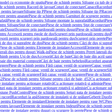
 model cu economie de spaţiu
Piese de schimb pentru Sifoane cu tub de 
de schimb pentru Racord de lavoar
Coturi de conectare
Capace
Racordur
 pentru lavoare
Sifoane tip P
Piese de schimb pentru Sifoane tip P
Racord
gere pentru aparate
Piese de schimb pentru Garnituri de scurgere pentru 
afaţă
Piese de schimb pentru Sifoane montate la suprafaţă
Racorduri
Pies
ntru Sifoane
Ştuţ de conectare
Piese de schimb pentru Ştuţ de conectare
V
baie
Duşuri
Scurgere prin pardoseală pentru duşuri
Piese de schimb pentru
ntru Accesorii pentru rigole de duş
Scurgeri prin pardoseală pentru duş
P
sorii pentru scurgeri prin pardoseală pentru duş
Scurgeri prin perete
Pie
i de duş şi suprafeţe de duş
Piese de schimb pentru Căzi de duş şi supra
Piese de schimb pentru Elemente de instalare
Accesorii
Elemente de sepa
aterali duş pentru duşuri Walk-in
Piese de schimb pentru Pereţi laterali d
chimb pentru Uşi de duş
Accesorii
Căzi de baie
Căzi de baie din acril sani
baie din material compozit
Căzi de baie pentru bebeluşi
Racorduri aparate
urgere
Piese de schimb pentru Fără capac ventil de scurgere
Capac ventil
schimb pentru Fără capac ventil de scurgere
Capac ventil de scurgere
Sif
 capac ventil de scurgere
Fără capac ventil de scurgere
Piese de schimb 
52
Piese de schimb pentru Sifoane pentru căzi de baie, d52
Cu acţionare 
 instalare pentru acţionare rotativă
Cu acţionare rotativă şi admisie
Piese
ri gata de instalare pentru acţionare rotativă şi admisie
Cu acţionare su
resiune PushControl
Piese de schimb pentru Seturi gata de instalare pent
i racord
Racorduri la apă
Sisteme de instalaţii şi de spălare
Geberit Duofi
 pentru Elemente de instalare
Elemente de instalare pentru vase WC
Pies
entru lavoare
Elemente de instalare pentru bideuri
Piese de schimb pentr
mente de instalare pentru duşuri cu scurgere în perete
Piese de schimb p