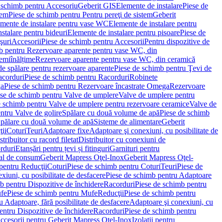
 schimb pentru Accesoriu
Geberit GIS
Elemente de instalare
Piese de
tem
Piese de schimb pentru Pentru pereţi de sistem
Geberit
emente de instalare pentru vase WC
Elemente de instalare pentru
stalare pentru bideuri
Elemente de instalare pentru pisoare
Piese de
şuri
Accesorii
Piese de schimb pentru Accesorii
Pentru dispozitive de
b pentru Rezervoare aparente pentru vase WC, din
emiînălțime
Rezervoare aparente pentru vase WC, din ceramică
de spălare pentru rezervoare aparente
Piese de schimb pentru Ţevi de
corduri
Piese de schimb pentru Racorduri
Robinete
ga
Piese de schimb pentru Rezervoare încastrate Omega
Rezervoare
se de schimb pentru Valve de umplere
Valve de umplere pentru
e schimb pentru Valve de umplere pentru rezervoare ceramice
Valve de
ntru Valve de golire
Spălare cu două volume de apă
Piese de schimb
Spălare cu două volume de apă
Sisteme de alimentare
Geberit
ii
Coturi
Teuri
Adaptoare fixe
Adaptoare şi conexiuni, cu posibilitate de
stribuitor cu racord filetat
Distribuitor cu conexiuni de
orduri
Etanșări pentru țevi și fitinguri
Garnituri pentru
al de consum
Geberit Mapress Oţel-Inox
Geberit Mapress Oţel-
pentru Reducţii
Coturi
Piese de schimb pentru Coturi
Teuri
Piese de
xiuni, cu posibilitate de desfacere
Piese de schimb pentru Adaptoare
b pentru Dispozitive de închidere
Racorduri
Piese de schimb pentru
fe
Piese de schimb pentru Mufe
Reducţii
Piese de schimb pentru
 Adaptoare, fără posibilitate de desfacere
Adaptoare şi conexiuni, cu
entru Dispozitive de închidere
Racorduri
Piese de schimb pentru
ccesorii pentru Geberit Mapress Oţel-Inox
Izolaţii pentru