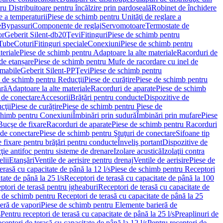
u Distribuitoare pentru încălzire prin pardoseală
Robinet de închidere
e a temperaturii
Piese de schimb pentru Unităţi de reglare a
e
Bypassuri
Componente de reglaj
Servomotoare
Termostate de
or
Geberit Silent-db20
Ţevi
Fitinguri
Piese de schimb pentru
rTube
Coturi
Fitinguri speciale
Conexiuni
Piese de schimb pentru
teriale
Piese de schimb pentru Adaptoare la alte materiale
Racorduri de
de etanșare
Piese de schimb pentru Mufe de racordare cu inel de
umabile
Geberit Silent-PP
Ţevi
Piese de schimb pentru
 de schimb pentru Reducţii
Piese de curățire
Piese de schimb pentru
ară
Adaptoare la alte materiale
Racorduri de aparate
Piese de schimb
 de conectare
Accesorii
Brățări pentru conducte
Dispozitive de
cţii
Piese de curățire
Piese de schimb pentru Piese de
chimb pentru Conexiuni
Îmbinări prin sudură
Îmbinări prin mufare
Piese
Bucşe de fixare
Racorduri de aparate
Piese de schimb pentru Racorduri
 de conectare
Piese de schimb pentru Ştuţuri de conectare
Sifoane tip
 fixare pentru brăţări pentru conducte
Înveliş portant
Dispozitive de
ţie antifoc pentru sisteme de drenare
Izolare acustică
Izolaţii contra
lii
Etanşări
Ventile de aerisire pentru drenaj
Ventile de aerisire
Piese de
erasă cu capacitate de până la 12 l/s
Piese de schimb pentru Receptori
ate de până la 25 l/s
Receptori de terasă cu capacitate de până la 100
tori de terasă pentru jgheaburi
Receptori de terasă cu capacitate de
 de schimb pentru Receptori de terasă cu capacitate de până la 25
eră de vapori
Piese de schimb pentru Elemente barieră de
s
Pentru receptori de terasă cu capacitate de până la 25 l/s
Preaplinuri de
ceptori de terasă cu capacitate de până la 12 l/s
Pentru receptori de