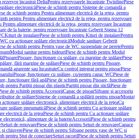
 rezervor încastrat Delta
Pentru rezervoarele încastrate Twinline
Piese
spălare electronică
Piese de schimb pentru Sisteme de comandă a
ese de schimb pentru Pentru alimentare electrică de la reţea, pentru
imb pentru Pentru alimentare electrică de la reţea, pentru rezervoare
 Pentru alimentare electrică de la reţea, pentru rezervoare încastrate
re de la baterie, pentru rezervoare încastrate Geberit Sigma 12
 WC
Kituri de instalare
Piese de schimb pentru Kituri de instalare
Pentru
 WC cu acţionare spălare electronică
Module sanitare Geberit
ese de schimb pentru Pentru vase de WC suspendate pe perete
Pentru
onsum
Modul sanitar pentru bideuri
Piese de schimb pentru Modul
lă
Pisoare
Pisoare, funcţionare cu spălare, cu margine de spălare
Piese
spălare, fără margine de spălare
Piese de schimb pentru Pisoare,
mandă aparente sau încastrate
Cu control integrat pentru pisoar
Piese
oarului
Pisoar, funcţionare cu spălare, cu/pentru capac WC
Piese de
are, funcţionare fără apă
Piese de schimb pentru Pisoare, funcţionare
b pentru Partiţii pisoar din plastic
Partiţii pisoar din sticlă
Piese de
Piese de schimb pentru Accesorii
Capac de pisoar
Sifoane şi accesoriu
ribuitor de spălare
Sisteme de comandă a spălării pentru pisoar
Montaj
acţionare spălare electronică, alimentare electrică de la reţea
Cu
nare spălare pneumatică
Piese de schimb pentru Cu acţionare spălare
re electrică de la reţea
Piese de schimb pentru Cu acţionare spălare
 electronică, alimentare de la baterie
Accesorii
Piese de schimb pentru
e
Seturi de renovare
Piese de schimb pentru Seturi de renovare
Capace
 şi chiuvete
Piese de schimb pentru Sifoane pentru vase de WC şi
mb pentru Ştuţ de conectare
Seturi racord
Piese de schimb pentru Seturi