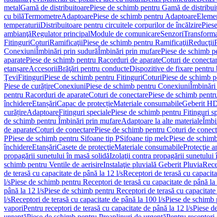
metal
Gamă de distribuitoare
Piese de schimb pentru Gamă de distribui
cu bilă
Termometre
Adaptoare
Piese de schimb pentru Adaptoare
Elemen
temperaturii
Distribuitoare pentru circuitele corpurilor de încălzire
Piese
ambianţă
Regulator principal
Module de comunicare
Senzori
Transforma
Fitinguri
Coturi
Ramificaţii
Piese de schimb pentru Ramificaţii
Reducţii
Conexiuni
Îmbinări prin sudură
Îmbinări prin mufare
Piese de schimb p
aparate
Piese de schimb pentru Racorduri de aparate
Coturi de conecta
etanșare
Accesorii
Brăţări pentru conducte
Dispozitive de fixare pentru 
Ţevi
Fitinguri
Piese de schimb pentru Fitinguri
Coturi
Piese de schimb p
Piese de curățire
Conexiuni
Piese de schimb pentru Conexiuni
Îmbinări
pentru Racorduri de aparate
Coturi de conectare
Piese de schimb pentr
închidere
Etanșări
Capac de protecție
Materiale consumabile
Geberit H
curățire
Adaptoare
Fitinguri speciale
Piese de schimb pentru Fitinguri s
de schimb pentru Îmbinări prin mufare
Adaptoare la alte materiale
Îmbin
de aparate
Coturi de conectare
Piese de schimb pentru Coturi de conect
P
Piese de schimb pentru Sifoane tip P
Sifoane tip melc
Piese de schimb
închidere
Etanșări
Casete de protecţie
Materiale consumabile
Protecţie a
propagării sunetului în masă solidă
Izolaţii contra propagării sunetului 
schimb pentru Ventile de aerisire
Instalaţie pluvială Geberit Pluvia
Rece
de terasă cu capacitate de până la 12 l/s
Receptori de terasă cu capacita
l/s
Piese de schimb pentru Receptori de terasă cu capacitate de până la 
până la 12 l/s
Piese de schimb pentru Receptori de terasă cu capacitate 
l/s
Receptori de terasă cu capacitate de până la 100 l/s
Piese de schimb p
vapori
Pentru receptori de terasă cu capacitate de până la 12 l/s
Piese de
urgenţă
Piese de schimb pentru Preaplinuri de urgenţă
Pentru receptori 