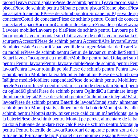
racord
Ţeavă racord spălare
Piese de schimb pentru Ţeavă racord spăla
pisoar
Piese de schimb pentru Sifoane pentru pisoar
Sifoane pisoar
Pies
încastrat
Sifoane tip P
Piese de schimb pentru Sifoane tip P
Ţeavă de spă
conectare
Coturi de conectare
Piese de schimb pentru Coturi de conect
conectare
Capace
Racorduri
Garnituri de etanşare
Zona de spălare
Lavoa
Lavoare mobilier
Lavoare pe blat
Piese de schimb pentru Lavoare pe bl
încorporate
Lavoare montat sub blat
Lavoare de colţ
Lavoare varianta 
scurgere
Accesorii
Piese de schimb pentru Accesorii
Alte lavoare
Lavoar
Semipiedestale
Accesorii
Capac ventil de scurgere
Material de fixare
Cap
cu mobilier
Piese de schimb pentru Seturi de lavoar cu mobilier
Seturi 
Seturi lavoar încorporat cu mobilier
Mobilier pentru baie
Dulapuri sub 
pentru Pentru lavoare
Pentru lavoare duble
Piese de schimb pentru Pen
lavoar
Pentru lavoar rotunjit pe blat
Piese de schimb pentru Pentru lavoa
schimb pentru Mobilier lateral
Mobilier lateral mic
Piese de schimb pent
înălţime medie
Mobiliere suspendate
Piese de schimb pentru Mobiliere
perete
Accesorii
Inserţii pentru sertare şi cutii de depozitare
Suport pentr
cu oglindă
Oglindă
Piese de schimb pentru Oglindă
Cu iluminare integr
iluminare integrată
Piese de schimb pentru Cu iluminare integrată
Fără 
lavoar
Piese de schimb pentru Baterii de lavoar
Montaj stativ, alimentare
schimb pentru Montaj stativ, alimentare de la baterie
Montaj stativ, ali
schimb pentru Montaj stativ, mixer rece-cald cu un mâner
Montaj pe per
la baterie
Piese de schimb pentru Montaj pe perete, alimentare de la bat
cu două butoane de reglare rece-cald
Piese de schimb pentru Montaj pe
pentru Pentru bateriile de lavoar
Racorduri de aparate pentru zona de sp
Sifoane tip P
Sifoane de tip P, model cu economie de spaţiu
Piese de s