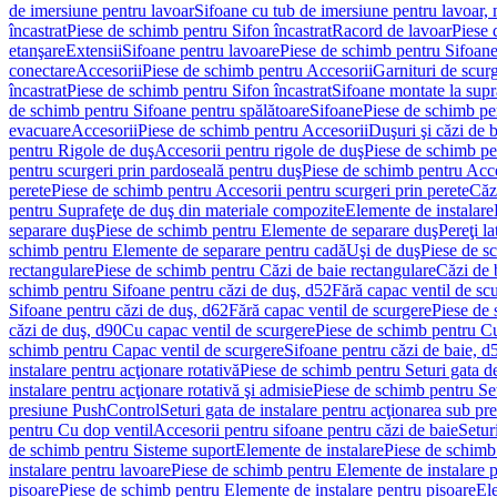
de imersiune pentru lavoar
Sifoane cu tub de imersiune pentru lavoar,
încastrat
Piese de schimb pentru Sifon încastrat
Racord de lavoar
Piese 
etanşare
Extensii
Sifoane pentru lavoare
Piese de schimb pentru Sifoane
conectare
Accesorii
Piese de schimb pentru Accesorii
Garnituri de scur
încastrat
Piese de schimb pentru Sifon încastrat
Sifoane montate la supr
de schimb pentru Sifoane pentru spălătoare
Sifoane
Piese de schimb pe
evacuare
Accesorii
Piese de schimb pentru Accesorii
Duşuri şi căzi de 
pentru Rigole de duş
Accesorii pentru rigole de duş
Piese de schimb pe
pentru scurgeri prin pardoseală pentru duş
Piese de schimb pentru Acce
perete
Piese de schimb pentru Accesorii pentru scurgeri prin perete
Căz
pentru Suprafeţe de duş din materiale compozite
Elemente de instalare
separare duş
Piese de schimb pentru Elemente de separare duş
Pereţi l
schimb pentru Elemente de separare pentru cadă
Uşi de duş
Piese de s
rectangulare
Piese de schimb pentru Căzi de baie rectangulare
Căzi de 
schimb pentru Sifoane pentru căzi de duş, d52
Fără capac ventil de sc
Sifoane pentru căzi de duş, d62
Fără capac ventil de scurgere
Piese de 
căzi de duş, d90
Cu capac ventil de scurgere
Piese de schimb pentru Cu
schimb pentru Capac ventil de scurgere
Sifoane pentru căzi de baie, d
instalare pentru acţionare rotativă
Piese de schimb pentru Seturi gata de
instalare pentru acţionare rotativă şi admisie
Piese de schimb pentru Setu
presiune PushControl
Seturi gata de instalare pentru acţionarea sub p
pentru Cu dop ventil
Accesorii pentru sifoane pentru căzi de baie
Setur
de schimb pentru Sisteme suport
Elemente de instalare
Piese de schimb
instalare pentru lavoare
Piese de schimb pentru Elemente de instalare p
pisoare
Piese de schimb pentru Elemente de instalare pentru pisoare
Ele