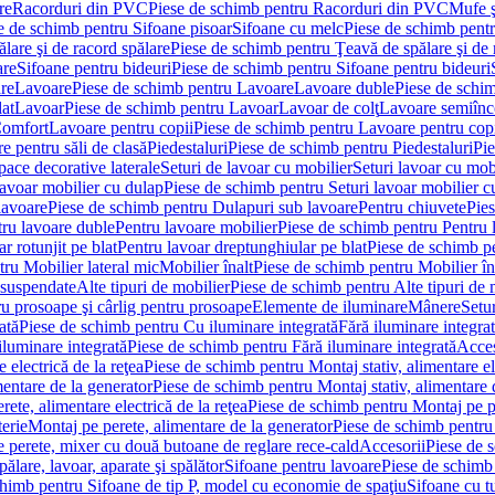
re
Racorduri din PVC
Piese de schimb pentru Racorduri din PVC
Mufe ş
e de schimb pentru Sifoane pisoar
Sifoane cu melc
Piese de schimb pent
lare şi de racord spălare
Piese de schimb pentru Ţeavă de spălare şi de 
are
Sifoane pentru bideuri
Piese de schimb pentru Sifoane pentru bideuri
re
Lavoare
Piese de schimb pentru Lavoare
Lavoare duble
Piese de schi
at
Lavoar
Piese de schimb pentru Lavoar
Lavoar de colţ
Lavoare semiînc
Comfort
Lavoare pentru copii
Piese de schimb pentru Lavoare pentru cop
e pentru săli de clasă
Piedestaluri
Piese de schimb pentru Piedestaluri
Pie
ace decorative laterale
Seturi de lavoar cu mobilier
Seturi lavoar cu mob
lavoar mobilier cu dulap
Piese de schimb pentru Seturi lavoar mobilier c
lavoare
Piese de schimb pentru Dulapuri sub lavoare
Pentru chiuvete
Pies
tru lavoare duble
Pentru lavoare mobilier
Piese de schimb pentru Pentru 
r rotunjit pe blat
Pentru lavoar dreptunghiular pe blat
Piese de schimb pe
ru Mobilier lateral mic
Mobilier înalt
Piese de schimb pentru Mobilier în
 suspendate
Alte tipuri de mobilier
Piese de schimb pentru Alte tipuri de 
u prosoape şi cârlig pentru prosoape
Elemente de iluminare
Mânere
Setur
ată
Piese de schimb pentru Cu iluminare integrată
Fără iluminare integra
iluminare integrată
Piese de schimb pentru Fără iluminare integrată
Acces
 electrică de la reţea
Piese de schimb pentru Montaj stativ, alimentare ele
mentare de la generator
Piese de schimb pentru Montaj stativ, alimentare 
ete, alimentare electrică de la reţea
Piese de schimb pentru Montaj pe per
erie
Montaj pe perete, alimentare de la generator
Piese de schimb pentru 
 perete, mixer cu două butoane de reglare rece-cald
Accesorii
Piese de 
ălare, lavoar, aparate şi spălător
Sifoane pentru lavoare
Piese de schimb
chimb pentru Sifoane de tip P, model cu economie de spaţiu
Sifoane cu t