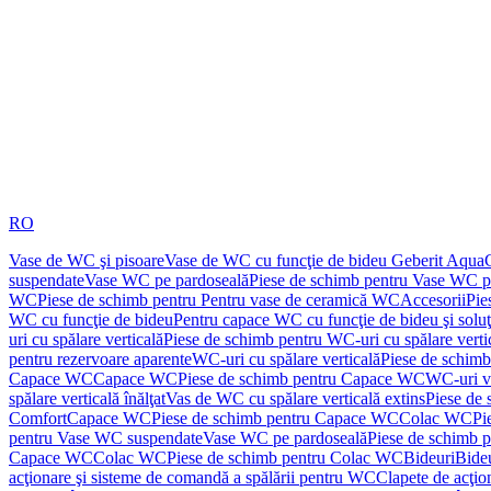
RO
Vase de WC şi pisoare
Vase de WC cu funcţie de bideu Geberit Aqua
suspendate
Vase WC pe pardoseală
Piese de schimb pentru Vase WC p
WC
Piese de schimb pentru Pentru vase de ceramică WC
Accesorii
Pie
WC cu funcţie de bideu
Pentru capace WC cu funcţie de bideu şi solu
uri cu spălare verticală
Piese de schimb pentru WC-uri cu spălare verti
pentru rezervoare aparente
WC-uri cu spălare verticală
Piese de schimb
Capace WC
Capace WC
Piese de schimb pentru Capace WC
WC-uri v
spălare verticală înălţat
Vas de WC cu spălare verticală extins
Piese de 
Comfort
Capace WC
Piese de schimb pentru Capace WC
Colac WC
Pi
pentru Vase WC suspendate
Vase WC pe pardoseală
Piese de schimb 
Capace WC
Colac WC
Piese de schimb pentru Colac WC
Bideuri
Bide
acţionare şi sisteme de comandă a spălării pentru WC
Clapete de acţio