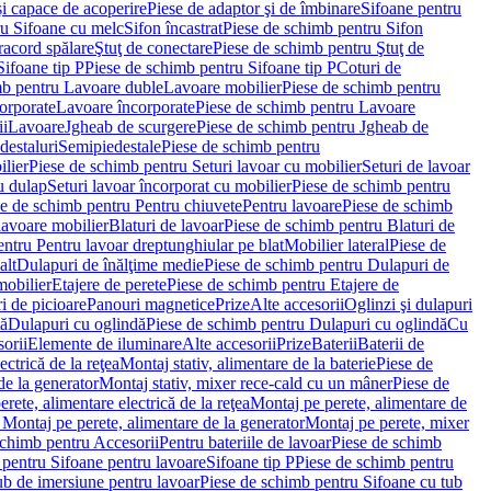
i capace de acoperire
Piese de adaptor şi de îmbinare
Sifoane pentru
ru Sifoane cu melc
Sifon încastrat
Piese de schimb pentru Sifon
racord spălare
Ştuţ de conectare
Piese de schimb pentru Ştuţ de
Sifoane tip P
Piese de schimb pentru Sifoane tip P
Coturi de
mb pentru Lavoare duble
Lavoare mobilier
Piese de schimb pentru
orporate
Lavoare încorporate
Piese de schimb pentru Lavoare
ii
Lavoare
Jgheab de scurgere
Piese de schimb pentru Jgheab de
destaluri
Semipiedestale
Piese de schimb pentru
ilier
Piese de schimb pentru Seturi lavoar cu mobilier
Seturi de lavoar
u dulap
Seturi lavoar încorporat cu mobilier
Piese de schimb pentru
e de schimb pentru Pentru chiuvete
Pentru lavoare
Piese de schimb
lavoare mobilier
Blaturi de lavoar
Piese de schimb pentru Blaturi de
ntru Pentru lavoar dreptunghiular pe blat
Mobilier lateral
Piese de
alt
Dulapuri de înălţime medie
Piese de schimb pentru Dulapuri de
mobilier
Etajere de perete
Piese de schimb pentru Etajere de
i de picioare
Panouri magnetice
Prize
Alte accesorii
Oglinzi şi dulapuri
tă
Dulapuri cu oglindă
Piese de schimb pentru Dulapuri cu oglindă
Cu
orii
Elemente de iluminare
Alte accesorii
Prize
Baterii
Baterii de
ctrică de la reţea
Montaj stativ, alimentare de la baterie
Piese de
de la generator
Montaj stativ, mixer rece-cald cu un mâner
Piese de
ete, alimentare electrică de la reţea
Montaj pe perete, alimentare de
Montaj pe perete, alimentare de la generator
Montaj pe perete, mixer
schimb pentru Accesorii
Pentru bateriile de lavoar
Piese de schimb
 pentru Sifoane pentru lavoare
Sifoane tip P
Piese de schimb pentru
ub de imersiune pentru lavoar
Piese de schimb pentru Sifoane cu tub