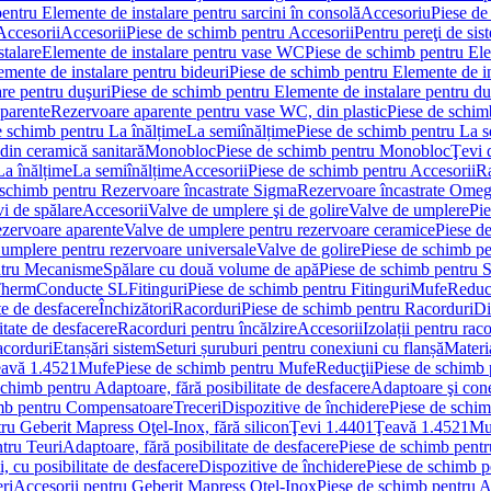
entru Elemente de instalare pentru sarcini în consolă
Accesoriu
Piese de
Accesorii
Accesorii
Piese de schimb pentru Accesorii
Pentru pereţi de sis
talare
Elemente de instalare pentru vase WC
Piese de schimb pentru El
emente de instalare pentru bideuri
Piese de schimb pentru Elemente de in
re pentru duşuri
Piese de schimb pentru Elemente de instalare pentru du
parente
Rezervoare aparente pentru vase WC, din plastic
Piese de schim
e schimb pentru La înălțime
La semiînălțime
Piese de schimb pentru La s
din ceramică sanitară
Monobloc
Piese de schimb pentru Monobloc
Ţevi 
La înălțime
La semiînălțime
Accesorii
Piese de schimb pentru Accesorii
Ra
 schimb pentru Rezervoare încastrate Sigma
Rezervoare încastrate Ome
i de spălare
Accesorii
Valve de umplere şi de golire
Valve de umplere
Pie
ezervoare aparente
Valve de umplere pentru rezervoare ceramice
Piese d
 umplere pentru rezervoare universale
Valve de golire
Piese de schimb pe
ntru Mecanisme
Spălare cu două volume de apă
Piese de schimb pentru 
 Therm
Conducte SL
Fitinguri
Piese de schimb pentru Fitinguri
Mufe
Reducţ
te de desfacere
Închizători
Racorduri
Piese de schimb pentru Racorduri
Di
itate de desfacere
Racorduri pentru încălzire
Accesorii
Izolații pentru rac
acorduri
Etanșări sistem
Seturi șuruburi pentru conexiuni cu flanșă
Materi
avă 1.4521
Mufe
Piese de schimb pentru Mufe
Reducţii
Piese de schimb 
schimb pentru Adaptoare, fără posibilitate de desfacere
Adaptoare şi cone
imb pentru Compensatoare
Treceri
Dispozitive de închidere
Piese de schim
ru Geberit Mapress Oţel-Inox, fără silicon
Ţevi 1.4401
Ţeavă 1.4521
Mu
tru Teuri
Adaptoare, fără posibilitate de desfacere
Piese de schimb pentru
 cu posibilitate de desfacere
Dispozitive de închidere
Piese de schimb p
ri
Accesorii pentru Geberit Mapress Oţel-Inox
Piese de schimb pentru A