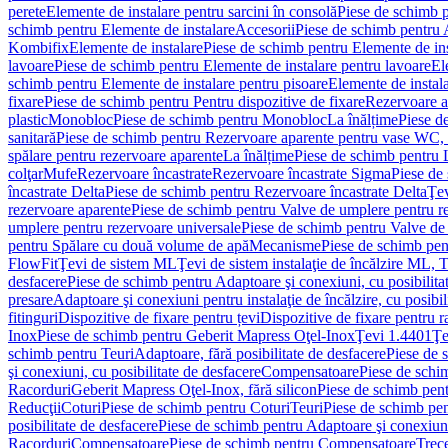
perete
Elemente de instalare pentru sarcini în consolă
Piese de schimb p
schimb pentru Elemente de instalare
Accesorii
Piese de schimb pentru 
Kombifix
Elemente de instalare
Piese de schimb pentru Elemente de ins
lavoare
Piese de schimb pentru Elemente de instalare pentru lavoare
El
schimb pentru Elemente de instalare pentru pisoare
Elemente de instala
fixare
Piese de schimb pentru Pentru dispozitive de fixare
Rezervoare a
plastic
Monobloc
Piese de schimb pentru Monobloc
La înălțime
Piese d
sanitară
Piese de schimb pentru Rezervoare aparente pentru vase WC, 
spălare pentru rezervoare aparente
La înălțime
Piese de schimb pentru 
colţar
Mufe
Rezervoare încastrate
Rezervoare încastrate Sigma
Piese de
încastrate Delta
Piese de schimb pentru Rezervoare încastrate Delta
Ţev
rezervoare aparente
Piese de schimb pentru Valve de umplere pentru r
umplere pentru rezervoare universale
Piese de schimb pentru Valve de
pentru Spălare cu două volume de apă
Mecanisme
Piese de schimb pe
FlowFit
Ţevi de sistem ML
Ţevi de sistem instalaţie de încălzire ML,
desfacere
Piese de schimb pentru Adaptoare şi conexiuni, cu posibilita
presare
Adaptoare şi conexiuni pentru instalaţie de încălzire, cu posibil
fitinguri
Dispozitive de fixare pentru țevi
Dispozitive de fixare pentru r
Inox
Piese de schimb pentru Geberit Mapress Oţel-Inox
Ţevi 1.4401
Ţe
schimb pentru Teuri
Adaptoare, fără posibilitate de desfacere
Piese de 
şi conexiuni, cu posibilitate de desfacere
Compensatoare
Piese de sch
Racorduri
Geberit Mapress Oţel-Inox, fără silicon
Piese de schimb pent
Reducţii
Coturi
Piese de schimb pentru Coturi
Teuri
Piese de schimb pen
posibilitate de desfacere
Piese de schimb pentru Adaptoare şi conexiuni,
Racorduri
Compensatoare
Piese de schimb pentru Compensatoare
Trece