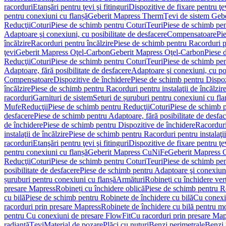
racorduri
Etanşări pentru ţevi şi fitinguri
Dispozitive de fixare pentru ţe
pentru conexiuni cu flanșă
Geberit Mapress Therm
Ţevi de sistem Geb
Reducţii
Coturi
Piese de schimb pentru Coturi
Teuri
Piese de schimb pen
Adaptoare şi conexiuni, cu posibilitate de desfacere
Compensatoare
Pi
încălzire
Racorduri pentru încălzire
Piese de schimb pentru Racorduri p
ţevi
Geberit Mapress Oţel-Carbon
Geberit Mapress Oţel-Carbon
Piese 
Reducţii
Coturi
Piese de schimb pentru Coturi
Teuri
Piese de schimb pen
Adaptoare, fără posibilitate de desfacere
Adaptoare şi conexiuni, cu pos
Compensatoare
Dispozitive de închidere
Piese de schimb pentru Dispoz
încălzire
Piese de schimb pentru Racorduri pentru instalaţii de încălzir
racorduri
Garnituri de sistem
Seturi de șuruburi pentru conexiuni cu fla
Mufe
Reducţii
Piese de schimb pentru Reducţii
Coturi
Piese de schimb p
desfacere
Piese de schimb pentru Adaptoare, fără posibilitate de desfa
de închidere
Piese de schimb pentru Dispozitive de închidere
Racordur
instalaţii de încălzire
Piese de schimb pentru Racorduri pentru instalaţii
racorduri
Etanşări pentru ţevi şi fitinguri
Dispozitive de fixare pentru ţe
pentru conexiuni cu flanșă
Geberit Mapress CuNiFe
Geberit Mapress
Reducţii
Coturi
Piese de schimb pentru Coturi
Teuri
Piese de schimb pen
posibilitate de desfacere
Piese de schimb pentru Adaptoare şi conexiuni,
șuruburi pentru conexiuni cu flanșă
Armături
Robineți cu închidere ver
presare Mapress
Robineți cu închidere oblică
Piese de schimb pentru Ro
cu bilă
Piese de schimb pentru Robinete de închidere cu bilă
Cu conexi
racorduri prin presare Mapress
Robinete de închidere cu bilă pentru mo
pentru Cu conexiuni de presare FlowFit
Cu racorduri prin presare Map
radiantă
Ţevi
Material de pozare
Plăci cu nuturi
Benzi perimetrale
Benzi 