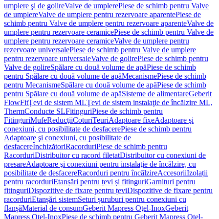
umplere şi de golire
Valve de umplere
Piese de schimb pentru Valve
de umplere
Valve de umplere pentru rezervoare aparente
Piese de
schimb pentru Valve de umplere pentru rezervoare aparente
Valve de
umplere pentru rezervoare ceramice
Piese de schimb pentru Valve de
umplere pentru rezervoare ceramice
Valve de umplere pentru
rezervoare universale
Piese de schimb pentru Valve de umplere
pentru rezervoare universale
Valve de golire
Piese de schimb pentru
Valve de golire
Spălare cu două volume de apă
Piese de schimb
pentru Spălare cu două volume de apă
Mecanisme
Piese de schimb
pentru Mecanisme
Spălare cu două volume de apă
Piese de schimb
pentru Spălare cu două volume de apă
Sisteme de alimentare
Geberit
FlowFit
Ţevi de sistem ML
Ţevi de sistem instalaţie de încălzire ML,
Therm
Conducte SL
Fitinguri
Piese de schimb pentru
Fitinguri
Mufe
Reducţii
Coturi
Teuri
Adaptoare fixe
Adaptoare şi
conexiuni, cu posibilitate de desfacere
Piese de schimb pentru
Adaptoare şi conexiuni, cu posibilitate de
desfacere
Închizători
Racorduri
Piese de schimb pentru
Racorduri
Distribuitor cu racord filetat
Distribuitor cu conexiuni de
presare
Adaptoare şi conexiuni pentru instalaţie de încălzire, cu
posibilitate de desfacere
Racorduri pentru încălzire
Accesorii
Izolații
pentru racorduri
Etanșări pentru țevi și fitinguri
Garnituri pentru
fitinguri
Dispozitive de fixare pentru țevi
Dispozitive de fixare pentru
racorduri
Etanșări sistem
Seturi șuruburi pentru conexiuni cu
flanșă
Material de consum
Geberit Mapress Oţel-Inox
Geberit
Mapress Oţel-Inox
Piese de schimb pentru Geberit Mapress Oţel-