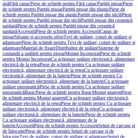
apă
Fără capac
Piese de schimb pentru Fără capac
Partiţii pisoar
Piese
de schimb pentru Partiţii pisoar
Partiţii pisoar din plastic
Piese de
schimb pentru Partiţii pisoar din plastic
Partiţii pisoar din sticlă
Piese
de schimb pentru Partiţii pisoar din sticlă
Partiţii pisoar din ceramică
sanitară
Piese de schimb pentru Partiţii pisoar din ceramică
sanitară
Accesorii
Piese de schimb pentru Accesorii
Capac de
pisoar
Sifoane şi accesoriu sifon
Ţevi de spălare, coturi de spălare şi
adaptoare
Piese de schimb pentru Ţevi de spălare, coturi de spălare şi
adaptoare
Material de fixare
Distribuitor de spălare
Sisteme de
comandă a spălării pentru pisoar
Montaj încorporat
Piese de schimb
pentru Montaj încorporat
Cu acţionare spălare electronică, alimentare
electrică de la reţea
Piese de schimb pentru Cu acţionare spălare
electronică, alimentare electrică de la reţea
Cu acţionare spălare
electronică, alimentare de la baterie
Piese de schimb pentru Cu
acţionare spălare electronică, alimentare de la baterie
Cu acţionare
spălare pneumatică
Piese de schimb pentru Cu acţionare spălare
pneumatică
Basic
Piese de schimb pentru Basic
Montaj aparent
Piese
de schimb pentru Montaj aparent
Cu acţionare spălare electronică,
alimentare electrică de la reţea
Piese de schimb pentru Cu acţionare
spălare electronică, alimentare electrică de la reţea
Cu acţionare
spălare electronică, alimentare de la baterie
Piese de schimb pentru
Cu acţionare spălare electronică, alimentare de la
baterie
Accesorii
Piese de schimb pentru Accesorii
Seturi de carcase şi
de înlocuire
Piese de schimb pentru Seturi de carcase şi de
înlocuire
Ţevi de spălare, coturi de spălare şi adaptoare
Seturi de