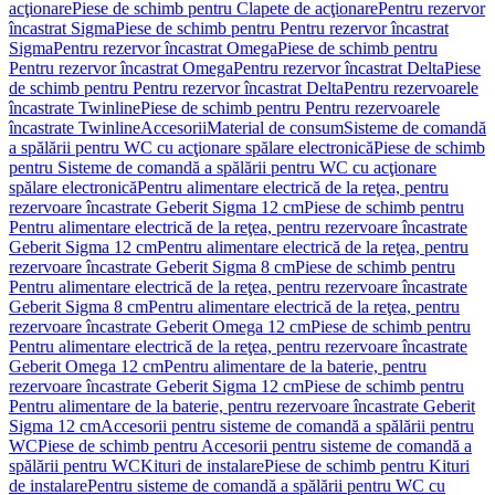
acţionare
Piese de schimb pentru Clapete de acţionare
Pentru rezervor
încastrat Sigma
Piese de schimb pentru Pentru rezervor încastrat
Sigma
Pentru rezervor încastrat Omega
Piese de schimb pentru
Pentru rezervor încastrat Omega
Pentru rezervor încastrat Delta
Piese
de schimb pentru Pentru rezervor încastrat Delta
Pentru rezervoarele
încastrate Twinline
Piese de schimb pentru Pentru rezervoarele
încastrate Twinline
Accesorii
Material de consum
Sisteme de comandă
a spălării pentru WC cu acţionare spălare electronică
Piese de schimb
pentru Sisteme de comandă a spălării pentru WC cu acţionare
spălare electronică
Pentru alimentare electrică de la reţea, pentru
rezervoare încastrate Geberit Sigma 12 cm
Piese de schimb pentru
Pentru alimentare electrică de la reţea, pentru rezervoare încastrate
Geberit Sigma 12 cm
Pentru alimentare electrică de la reţea, pentru
rezervoare încastrate Geberit Sigma 8 cm
Piese de schimb pentru
Pentru alimentare electrică de la reţea, pentru rezervoare încastrate
Geberit Sigma 8 cm
Pentru alimentare electrică de la reţea, pentru
rezervoare încastrate Geberit Omega 12 cm
Piese de schimb pentru
Pentru alimentare electrică de la reţea, pentru rezervoare încastrate
Geberit Omega 12 cm
Pentru alimentare de la baterie, pentru
rezervoare încastrate Geberit Sigma 12 cm
Piese de schimb pentru
Pentru alimentare de la baterie, pentru rezervoare încastrate Geberit
Sigma 12 cm
Accesorii pentru sisteme de comandă a spălării pentru
WC
Piese de schimb pentru Accesorii pentru sisteme de comandă a
spălării pentru WC
Kituri de instalare
Piese de schimb pentru Kituri
de instalare
Pentru sisteme de comandă a spălării pentru WC cu