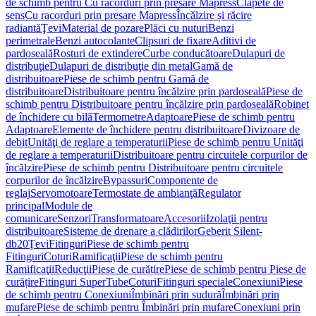
de schimb pentru Cu racorduri prin presare Mapress
Clapete de
sens
Cu racorduri prin presare Mapress
Încălzire și răcire
radiantă
Ţevi
Material de pozare
Plăci cu nuturi
Benzi
perimetrale
Benzi autocolante
Clipsuri de fixare
Aditivi de
pardoseală
Rosturi de extindere
Curbe conducătoare
Dulapuri de
distribuţie
Dulapuri de distribuţie din metal
Gamă de
distribuitoare
Piese de schimb pentru Gamă de
distribuitoare
Distribuitoare pentru încălzire prin pardoseală
Piese de
schimb pentru Distribuitoare pentru încălzire prin pardoseală
Robinet
de închidere cu bilă
Termometre
Adaptoare
Piese de schimb pentru
Adaptoare
Elemente de închidere pentru distribuitoare
Divizoare de
debit
Unităţi de reglare a temperaturii
Piese de schimb pentru Unităţi
de reglare a temperaturii
Distribuitoare pentru circuitele corpurilor de
încălzire
Piese de schimb pentru Distribuitoare pentru circuitele
corpurilor de încălzire
Bypassuri
Componente de
reglaj
Servomotoare
Termostate de ambianţă
Regulator
principal
Module de
comunicare
Senzori
Transformatoare
Accesorii
Izolaţii pentru
distribuitoare
Sisteme de drenare a clădirilor
Geberit Silent-
db20
Ţevi
Fitinguri
Piese de schimb pentru
Fitinguri
Coturi
Ramificaţii
Piese de schimb pentru
Ramificaţii
Reducţii
Piese de curățire
Piese de schimb pentru Piese de
curățire
Fitinguri SuperTube
Coturi
Fitinguri speciale
Conexiuni
Piese
de schimb pentru Conexiuni
Îmbinări prin sudură
Îmbinări prin
mufare
Piese de schimb pentru Îmbinări prin mufare
Conexiuni prin