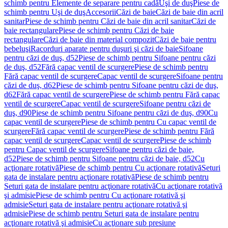
schimb pentru Elemente de separare pentru cadă
Uşi de duş
Piese de
schimb pentru Uşi de duş
Accesorii
Căzi de baie
Căzi de baie din acril
sanitar
Piese de schimb pentru Căzi de baie din acril sanitar
Căzi de
baie rectangulare
Piese de schimb pentru Căzi de baie
rectangulare
Căzi de baie din material compozit
Căzi de baie pentru
bebeluşi
Racorduri aparate pentru duşuri şi căzi de baie
Sifoane
pentru căzi de duş, d52
Piese de schimb pentru Sifoane pentru căzi
de duş, d52
Fără capac ventil de scurgere
Piese de schimb pentru
Fără capac ventil de scurgere
Capac ventil de scurgere
Sifoane pentru
căzi de duş, d62
Piese de schimb pentru Sifoane pentru căzi de duş,
d62
Fără capac ventil de scurgere
Piese de schimb pentru Fără capac
ventil de scurgere
Capac ventil de scurgere
Sifoane pentru căzi de
duş, d90
Piese de schimb pentru Sifoane pentru căzi de duş, d90
Cu
capac ventil de scurgere
Piese de schimb pentru Cu capac ventil de
scurgere
Fără capac ventil de scurgere
Piese de schimb pentru Fără
capac ventil de scurgere
Capac ventil de scurgere
Piese de schimb
pentru Capac ventil de scurgere
Sifoane pentru căzi de baie,
d52
Piese de schimb pentru Sifoane pentru căzi de baie, d52
Cu
acţionare rotativă
Piese de schimb pentru Cu acţionare rotativă
Seturi
gata de instalare pentru acţionare rotativă
Piese de schimb pentru
Seturi gata de instalare pentru acţionare rotativă
Cu acţionare rotativă
şi admisie
Piese de schimb pentru Cu acţionare rotativă şi
admisie
Seturi gata de instalare pentru acţionare rotativă şi
admisie
Piese de schimb pentru Seturi gata de instalare pentru
acţionare rotativă şi admisie
Cu acţionare sub presiune