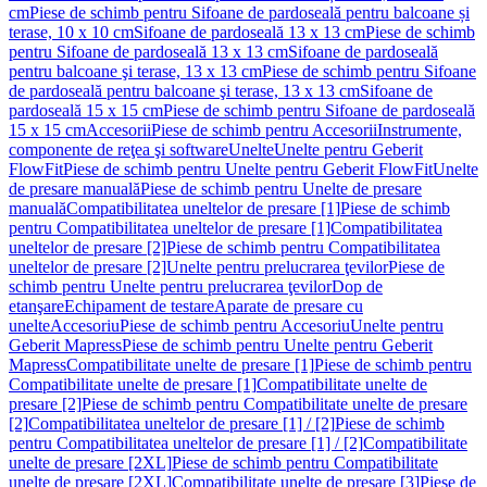
cm
Piese de schimb pentru Sifoane de pardoseală pentru balcoane și
terase, 10 x 10 cm
Sifoane de pardoseală 13 x 13 cm
Piese de schimb
pentru Sifoane de pardoseală 13 x 13 cm
Sifoane de pardoseală
pentru balcoane şi terase, 13 x 13 cm
Piese de schimb pentru Sifoane
de pardoseală pentru balcoane şi terase, 13 x 13 cm
Sifoane de
pardoseală 15 x 15 cm
Piese de schimb pentru Sifoane de pardoseală
15 x 15 cm
Accesorii
Piese de schimb pentru Accesorii
Instrumente,
componente de reţea şi software
Unelte
Unelte pentru Geberit
FlowFit
Piese de schimb pentru Unelte pentru Geberit FlowFit
Unelte
de presare manuală
Piese de schimb pentru Unelte de presare
manuală
Compatibilitatea uneltelor de presare [1]
Piese de schimb
pentru Compatibilitatea uneltelor de presare [1]
Compatibilitatea
uneltelor de presare [2]
Piese de schimb pentru Compatibilitatea
uneltelor de presare [2]
Unelte pentru prelucrarea ţevilor
Piese de
schimb pentru Unelte pentru prelucrarea ţevilor
Dop de
etanşare
Echipament de testare
Aparate de presare cu
unelte
Accesoriu
Piese de schimb pentru Accesoriu
Unelte pentru
Geberit Mapress
Piese de schimb pentru Unelte pentru Geberit
Mapress
Compatibilitate unelte de presare [1]
Piese de schimb pentru
Compatibilitate unelte de presare [1]
Compatibilitate unelte de
presare [2]
Piese de schimb pentru Compatibilitate unelte de presare
[2]
Compatibilitatea uneltelor de presare [1] / [2]
Piese de schimb
pentru Compatibilitatea uneltelor de presare [1] / [2]
Compatibilitate
unelte de presare [2XL]
Piese de schimb pentru Compatibilitate
unelte de presare [2XL]
Compatibilitate unelte de presare [3]
Piese de