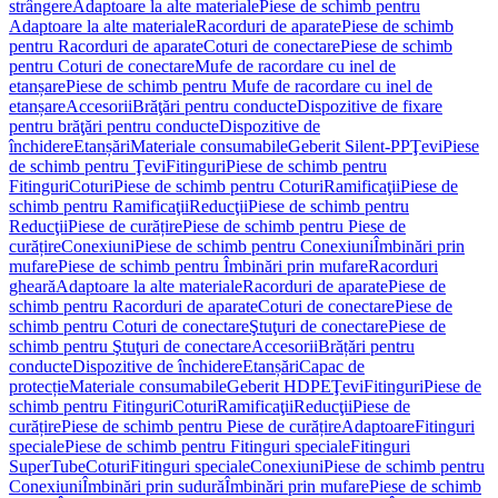
strângere
Adaptoare la alte materiale
Piese de schimb pentru
Adaptoare la alte materiale
Racorduri de aparate
Piese de schimb
pentru Racorduri de aparate
Coturi de conectare
Piese de schimb
pentru Coturi de conectare
Mufe de racordare cu inel de
etanșare
Piese de schimb pentru Mufe de racordare cu inel de
etanșare
Accesorii
Brăţări pentru conducte
Dispozitive de fixare
pentru brăţări pentru conducte
Dispozitive de
închidere
Etanșări
Materiale consumabile
Geberit Silent-PP
Ţevi
Piese
de schimb pentru Ţevi
Fitinguri
Piese de schimb pentru
Fitinguri
Coturi
Piese de schimb pentru Coturi
Ramificaţii
Piese de
schimb pentru Ramificaţii
Reducţii
Piese de schimb pentru
Reducţii
Piese de curățire
Piese de schimb pentru Piese de
curățire
Conexiuni
Piese de schimb pentru Conexiuni
Îmbinări prin
mufare
Piese de schimb pentru Îmbinări prin mufare
Racorduri
gheară
Adaptoare la alte materiale
Racorduri de aparate
Piese de
schimb pentru Racorduri de aparate
Coturi de conectare
Piese de
schimb pentru Coturi de conectare
Ştuţuri de conectare
Piese de
schimb pentru Ştuţuri de conectare
Accesorii
Brățări pentru
conducte
Dispozitive de închidere
Etanșări
Capac de
protecție
Materiale consumabile
Geberit HDPE
Ţevi
Fitinguri
Piese de
schimb pentru Fitinguri
Coturi
Ramificaţii
Reducţii
Piese de
curățire
Piese de schimb pentru Piese de curățire
Adaptoare
Fitinguri
speciale
Piese de schimb pentru Fitinguri speciale
Fitinguri
SuperTube
Coturi
Fitinguri speciale
Conexiuni
Piese de schimb pentru
Conexiuni
Îmbinări prin sudură
Îmbinări prin mufare
Piese de schimb