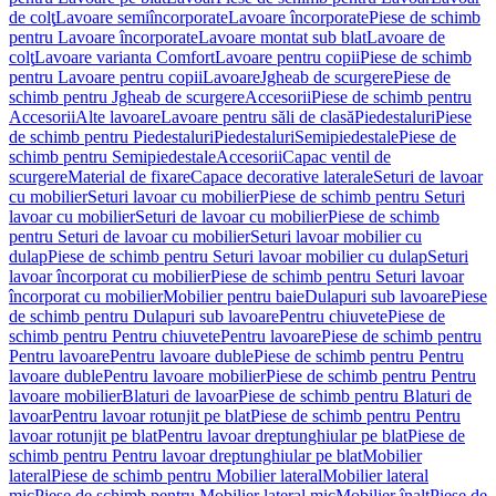
de colţ
Lavoare semiîncorporate
Lavoare încorporate
Piese de schimb
pentru Lavoare încorporate
Lavoare montat sub blat
Lavoare de
colţ
Lavoare varianta Comfort
Lavoare pentru copii
Piese de schimb
pentru Lavoare pentru copii
Lavoare
Jgheab de scurgere
Piese de
schimb pentru Jgheab de scurgere
Accesorii
Piese de schimb pentru
Accesorii
Alte lavoare
Lavoare pentru săli de clasă
Piedestaluri
Piese
de schimb pentru Piedestaluri
Piedestaluri
Semipiedestale
Piese de
schimb pentru Semipiedestale
Accesorii
Capac ventil de
scurgere
Material de fixare
Capace decorative laterale
Seturi de lavoar
cu mobilier
Seturi lavoar cu mobilier
Piese de schimb pentru Seturi
lavoar cu mobilier
Seturi de lavoar cu mobilier
Piese de schimb
pentru Seturi de lavoar cu mobilier
Seturi lavoar mobilier cu
dulap
Piese de schimb pentru Seturi lavoar mobilier cu dulap
Seturi
lavoar încorporat cu mobilier
Piese de schimb pentru Seturi lavoar
încorporat cu mobilier
Mobilier pentru baie
Dulapuri sub lavoare
Piese
de schimb pentru Dulapuri sub lavoare
Pentru chiuvete
Piese de
schimb pentru Pentru chiuvete
Pentru lavoare
Piese de schimb pentru
Pentru lavoare
Pentru lavoare duble
Piese de schimb pentru Pentru
lavoare duble
Pentru lavoare mobilier
Piese de schimb pentru Pentru
lavoare mobilier
Blaturi de lavoar
Piese de schimb pentru Blaturi de
lavoar
Pentru lavoar rotunjit pe blat
Piese de schimb pentru Pentru
lavoar rotunjit pe blat
Pentru lavoar dreptunghiular pe blat
Piese de
schimb pentru Pentru lavoar dreptunghiular pe blat
Mobilier
lateral
Piese de schimb pentru Mobilier lateral
Mobilier lateral
mic
Piese de schimb pentru Mobilier lateral mic
Mobilier înalt
Piese de