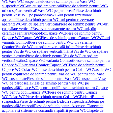
WC
Vase WC suspendate
Piese de schimb pentru Vase WC
suspendate
WC-uri cu spălare verticală
Piese de schimb pentru WC-
uri cu spălare verticală
Vase WC pe pardoseală
Piese de schimb
pentru Vase WC pe pardoseală
WC-uri pentru rezervoare
aparente
Piese de schimb pentru WC-uri pentru rezervoare
aparente
WC-uri cu spălare verticală
Piese de schimb pentru WC-uri
cu spălare verticală
Rezervoare aparente pentru WC-uri, din
ceramică sanitară
Monobloc
Capace WC
Piese de schimb pentru
Capace WC
Capace WC
Piese de schimb pentru Capace WC
WC-uri
varianta Comfort
Piese de schimb pentru WC-uri varianta
Comfort
Vas de WC cu spălare verticală înălţat
Piese de schimb
pentru Vas de WC cu spălare verticală înălţat
Vas de WC cu spălare
verticală extins
Piese de schimb pentru Vas de WC cu spălare
verticală extins
Capace WC varianta Comfort
Piese de schimb pentru
Capace WC varianta Comfort
Capace WC
Piese de schimb pentru
Capace WC
Colac WC
Piese de schimb pentru Colac WC
Vas de WC
pentru copii
Piese de schimb pentru Vas de WC pentru copii
Vase
WC suspendate
Piese de schimb pentru Vase WC suspendate
Vase
WC pe pardoseală
Piese de schimb pentru Vase WC pe
pardoseală
Capace WC pentru copii
Piese de schimb pentru Capace
WC pentru copii
Capace WC
Piese de schimb pentru Capace
WC
Colac WC
Piese de schimb pentru Colac WC
Bideuri
Bideuri
suspendate
Piese de schimb pentru Bideuri suspendate
Bideuri pe
pardoseală
Accesorii
Piese de schimb pentru Accesorii
Clapete de
acţionare şi sisteme de comandă a spălării pentru WC
Clapete de