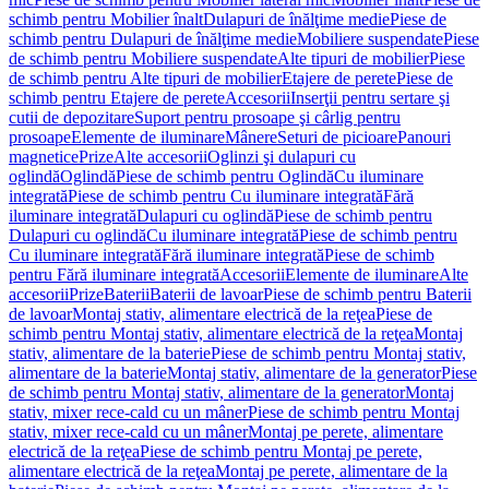
schimb pentru Mobilier înalt
Dulapuri de înălţime medie
Piese de
schimb pentru Dulapuri de înălţime medie
Mobiliere suspendate
Piese
de schimb pentru Mobiliere suspendate
Alte tipuri de mobilier
Piese
de schimb pentru Alte tipuri de mobilier
Etajere de perete
Piese de
schimb pentru Etajere de perete
Accesorii
Inserţii pentru sertare şi
cutii de depozitare
Suport pentru prosoape şi cârlig pentru
prosoape
Elemente de iluminare
Mânere
Seturi de picioare
Panouri
magnetice
Prize
Alte accesorii
Oglinzi şi dulapuri cu
oglindă
Oglindă
Piese de schimb pentru Oglindă
Cu iluminare
integrată
Piese de schimb pentru Cu iluminare integrată
Fără
iluminare integrată
Dulapuri cu oglindă
Piese de schimb pentru
Dulapuri cu oglindă
Cu iluminare integrată
Piese de schimb pentru
Cu iluminare integrată
Fără iluminare integrată
Piese de schimb
pentru Fără iluminare integrată
Accesorii
Elemente de iluminare
Alte
accesorii
Prize
Baterii
Baterii de lavoar
Piese de schimb pentru Baterii
de lavoar
Montaj stativ, alimentare electrică de la reţea
Piese de
schimb pentru Montaj stativ, alimentare electrică de la reţea
Montaj
stativ, alimentare de la baterie
Piese de schimb pentru Montaj stativ,
alimentare de la baterie
Montaj stativ, alimentare de la generator
Piese
de schimb pentru Montaj stativ, alimentare de la generator
Montaj
stativ, mixer rece-cald cu un mâner
Piese de schimb pentru Montaj
stativ, mixer rece-cald cu un mâner
Montaj pe perete, alimentare
electrică de la reţea
Piese de schimb pentru Montaj pe perete,
alimentare electrică de la reţea
Montaj pe perete, alimentare de la