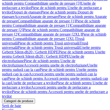
schimb pentru Compatibilitate unelte de presare [3]
Unelte de
prelucrare a ţevilor
Piese de schimb pentru Unelte de prelucrare a
ţevilor
Dopuri de etanşare
Piese de schimb pentru Dopuri de
etanşare
Accesorii
Aparate de presare
Piese de schimb pentru Aparate
de presare
Compatibilitate aparate de presare [1]
Piese de schimb
pentru Compatibilitate aparate de presare [1]
Compatibilitate aparate
de presare [2]
Piese de schimb pentru Compatibilitate aparate de
presare [2]
Compatibilitate aparate de presare [2XL]
Piese de schimb
pentru Compatibilitate aparate de presare [2XL]
Trusă
universală
Piese de schimb pentru Trusă universală
Trusă
universală
Piese de schimb pentru Trusă universală
Unelte pentru
Geberit Silent-db20 / Geberit HDPE
Piese de schimb pentru Unelte
pentru Geberit Silent-db20 / Geberit HDPE
Unelte de
electrofuziune
Piese de schimb pentru Unelte de
electrofuziune
Accesorii pentru unelte de electrofuziune
Unelte
pentru sudură cap la cap
Piese de schimb pentru Unelte pentru
sudură cap la cap
Accesorii pentru unelte pentru sudură cap la
cap
Piese de schimb pentru Accesorii pentru unelte pentru sudură cap
la cap
Unelte de prelucrare a ţevilor
Piese de schimb pentru Unelte de
prelucrare a ţevilor
Accesorii pentru unelte de prelucrare a
ţevilor
Piese de schimb pentru Accesorii pentru unelte de prelucrare a
ţevilor
Categorii de produse
Serii de baie