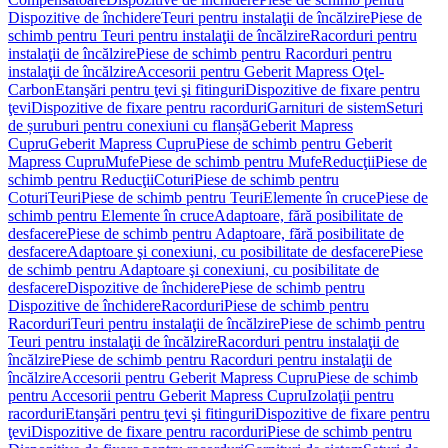
Dispozitive de închidere
Teuri pentru instalaţii de încălzire
Piese de
schimb pentru Teuri pentru instalaţii de încălzire
Racorduri pentru
instalaţii de încălzire
Piese de schimb pentru Racorduri pentru
instalaţii de încălzire
Accesorii pentru Geberit Mapress Oţel-
Carbon
Etanşări pentru ţevi şi fitinguri
Dispozitive de fixare pentru
ţevi
Dispozitive de fixare pentru racorduri
Garnituri de sistem
Seturi
de șuruburi pentru conexiuni cu flanșă
Geberit Mapress
Cupru
Geberit Mapress Cupru
Piese de schimb pentru Geberit
Mapress Cupru
Mufe
Piese de schimb pentru Mufe
Reducţii
Piese de
schimb pentru Reducţii
Coturi
Piese de schimb pentru
Coturi
Teuri
Piese de schimb pentru Teuri
Elemente în cruce
Piese de
schimb pentru Elemente în cruce
Adaptoare, fără posibilitate de
desfacere
Piese de schimb pentru Adaptoare, fără posibilitate de
desfacere
Adaptoare şi conexiuni, cu posibilitate de desfacere
Piese
de schimb pentru Adaptoare şi conexiuni, cu posibilitate de
desfacere
Dispozitive de închidere
Piese de schimb pentru
Dispozitive de închidere
Racorduri
Piese de schimb pentru
Racorduri
Teuri pentru instalaţii de încălzire
Piese de schimb pentru
Teuri pentru instalaţii de încălzire
Racorduri pentru instalaţii de
încălzire
Piese de schimb pentru Racorduri pentru instalaţii de
încălzire
Accesorii pentru Geberit Mapress Cupru
Piese de schimb
pentru Accesorii pentru Geberit Mapress Cupru
Izolaţii pentru
racorduri
Etanşări pentru ţevi şi fitinguri
Dispozitive de fixare pentru
ţevi
Dispozitive de fixare pentru racorduri
Piese de schimb pentru