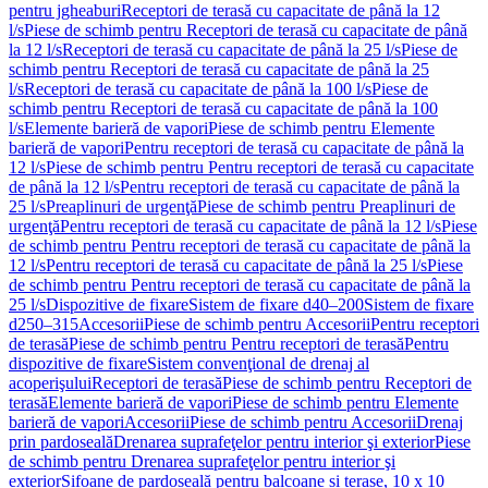
pentru jgheaburi
Receptori de terasă cu capacitate de până la 12
l/s
Piese de schimb pentru Receptori de terasă cu capacitate de până
la 12 l/s
Receptori de terasă cu capacitate de până la 25 l/s
Piese de
schimb pentru Receptori de terasă cu capacitate de până la 25
l/s
Receptori de terasă cu capacitate de până la 100 l/s
Piese de
schimb pentru Receptori de terasă cu capacitate de până la 100
l/s
Elemente barieră de vapori
Piese de schimb pentru Elemente
barieră de vapori
Pentru receptori de terasă cu capacitate de până la
12 l/s
Piese de schimb pentru Pentru receptori de terasă cu capacitate
de până la 12 l/s
Pentru receptori de terasă cu capacitate de până la
25 l/s
Preaplinuri de urgenţă
Piese de schimb pentru Preaplinuri de
urgenţă
Pentru receptori de terasă cu capacitate de până la 12 l/s
Piese
de schimb pentru Pentru receptori de terasă cu capacitate de până la
12 l/s
Pentru receptori de terasă cu capacitate de până la 25 l/s
Piese
de schimb pentru Pentru receptori de terasă cu capacitate de până la
25 l/s
Dispozitive de fixare
Sistem de fixare d40–200
Sistem de fixare
d250–315
Accesorii
Piese de schimb pentru Accesorii
Pentru receptori
de terasă
Piese de schimb pentru Pentru receptori de terasă
Pentru
dispozitive de fixare
Sistem convenţional de drenaj al
acoperişului
Receptori de terasă
Piese de schimb pentru Receptori de
terasă
Elemente barieră de vapori
Piese de schimb pentru Elemente
barieră de vapori
Accesorii
Piese de schimb pentru Accesorii
Drenaj
prin pardoseală
Drenarea suprafeţelor pentru interior şi exterior
Piese
de schimb pentru Drenarea suprafeţelor pentru interior şi
exterior
Sifoane de pardoseală pentru balcoane și terase, 10 x 10