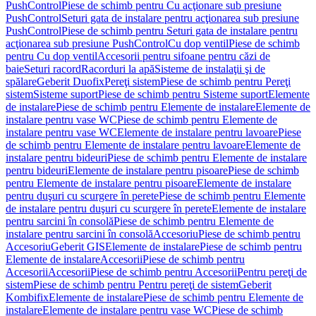
PushControl
Piese de schimb pentru Cu acţionare sub presiune
PushControl
Seturi gata de instalare pentru acţionarea sub presiune
PushControl
Piese de schimb pentru Seturi gata de instalare pentru
acţionarea sub presiune PushControl
Cu dop ventil
Piese de schimb
pentru Cu dop ventil
Accesorii pentru sifoane pentru căzi de
baie
Seturi racord
Racorduri la apă
Sisteme de instalaţii şi de
spălare
Geberit Duofix
Pereţi sistem
Piese de schimb pentru Pereţi
sistem
Sisteme suport
Piese de schimb pentru Sisteme suport
Elemente
de instalare
Piese de schimb pentru Elemente de instalare
Elemente de
instalare pentru vase WC
Piese de schimb pentru Elemente de
instalare pentru vase WC
Elemente de instalare pentru lavoare
Piese
de schimb pentru Elemente de instalare pentru lavoare
Elemente de
instalare pentru bideuri
Piese de schimb pentru Elemente de instalare
pentru bideuri
Elemente de instalare pentru pisoare
Piese de schimb
pentru Elemente de instalare pentru pisoare
Elemente de instalare
pentru duşuri cu scurgere în perete
Piese de schimb pentru Elemente
de instalare pentru duşuri cu scurgere în perete
Elemente de instalare
pentru sarcini în consolă
Piese de schimb pentru Elemente de
instalare pentru sarcini în consolă
Accesoriu
Piese de schimb pentru
Accesoriu
Geberit GIS
Elemente de instalare
Piese de schimb pentru
Elemente de instalare
Accesorii
Piese de schimb pentru
Accesorii
Accesorii
Piese de schimb pentru Accesorii
Pentru pereţi de
sistem
Piese de schimb pentru Pentru pereţi de sistem
Geberit
Kombifix
Elemente de instalare
Piese de schimb pentru Elemente de
instalare
Elemente de instalare pentru vase WC
Piese de schimb