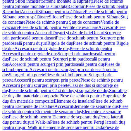
pentru Sifon încastrat
Sifoane montate la suprafaţă
Piese de schimb
pentru Sifoane montate la suprafaţă
Racorduri
Piese de schimb pentru
Racorduri
Accesorii
Sifoane pentru spălătoare
Piese de schimb pentru
Sifoane pentru spălătoare
Sifoane
Piese de schimb pentru Sifoane
Ştuţ
de conectare
Piese de schimb pentru Ştuţ de conectare
Ventile de
evacuare
Piese de schimb pentru Ventile de evacuare
Accesorii
Piese
de schimb pentru Accesorii
Duşuri şi căzi de baie
Duşuri
Scurgere
prin pardoseală pentru duşuri
Piese de schimb pentru Scurgere prin
pardoseală pentru duşuri
Rigole de duş
Piese de schimb pentru Rigole
de duş
Accesorii pentru rigole de duş
Piese de schimb pentru
Accesorii pentru rigole de duş
Scurgeri prin pardoseală pentru
duş
Piese de schimb pentru Scurgeri prin pardoseală pentru
duş
Accesorii pentru scurgeri prin pardoseală pentru duş
Piese de
schimb pentru Accesorii pentru scurgeri prin pardoseală pentru
duş
Scurgeri prin perete
Piese de schimb pentru Scurgeri prin
perete
Accesorii pentru scurgeri prin perete
Piese de schimb pentru
Accesorii pentru scurgeri prin perete
Căzi de duş şi suprafeţe de
duş
Piese de schimb pentru Căzi de duş şi suprafeţe de duş
Suprafeţe
de duş din materiale compozite
Piese de schimb pentru Suprafeţe de
duş din materiale compozite
Elemente de instalare
Piese de schimb
pentru Elemente de instalare
Accesorii
Elemente de separare duş
Piese
de schimb pentru Elemente de separare duş
Elemente de separare
duş
Piese de schimb pentru Elemente de separare duş
Pereţi laterali
duş pentru duşuri Walk-in
Piese de schimb pentru Pereţi laterali duş
pentru duşuri Walk-in
Elemente de separare pentru cadă
Piese de