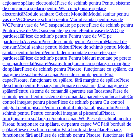
acţionare spălare electronică
Piese de schimb pentru Pentru sisteme
de comandă a spălării pentru WC cu acţionare spălare
electronică
Module sanitare Geberit Monolith
Modul sanitar pentru
vas de WC
Piese de schimb pentru Modul sanitar pentru vas de
WC
Pentru vase de WC suspendate pe perete
Piese de schimb pentru
Pentru vase de WC suspendate pe perete
Pentru vase de WC pe
pardoseală
Piese de schimb pentru Pentru vase de WC pe
pardoseală
Accesorii
Piese de schimb pentru Accesorii
Material de
consum
Modul sanitar pentru bideuri
Piese de schimb pentru Modul
sanitar pentru bideuri
Pentru bideuri montate pe perete şi pe
pardoseală
Piese de schimb pentru Pentru bideuri montate pe perete
şi pe pardoseală
Pisoare
Pisoare, funcţionare cu spălare, cu margine
de spălare
Piese de schimb pentru Pisoare, funcţionare cu spălare, cu
margine de spălare
Fără capac
Piese de schimb pentru Fără
capac
Pisoare, funcţionare cu spălare, fără margine de spălare
Piese
de schimb pentru Pisoare, funcţionare cu spălare, fără margine de
spălare
Pentru sisteme de comandă aparente sau încastrate
Piese de
schimb pentru Pentru sisteme de comandă aparente sau încastrate
Cu
control integrat pentru pisoar
Piese de schimb pentru Cu control
integrat pentru pisoar
Pentru controlul integrat al pisoarului
Piese de
schimb pentru Pentru controlul integrat al pisoarului
Pisoar,
funcţionare cu spălare, cu/pentru capac WC
Piese de schimb pentru
Pisoar, funcţionare cu spălare, cu/pentru capac WC
Fără bordură de
spălare
Piese de schimb pentru Fără bordură de spălare
Pisoare,
funcţionare fără apă
Piese de schimb pentru Pisoare, funcţionare fără