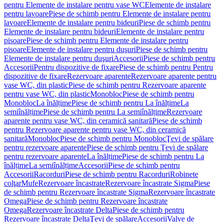
pentru Elemente de instalare pentru vase WC
Elemente de instalare
pentru lavoare
Piese de schimb pentru Elemente de instalare pentru
lavoare
Elemente de instalare pentru bideuri
Piese de schimb pentru
Elemente de instalare pentru bideuri
Elemente de instalare pentru
pisoare
Piese de schimb pentru Elemente de instalare pentru
pisoare
Elemente de instalare pentru duşuri
Piese de schimb pentru
Elemente de instalare pentru duşuri
Accesorii
Piese de schimb pentru
Accesorii
Pentru dispozitive de fixare
Piese de schimb pentru Pentru
dispozitive de fixare
Rezervoare aparente
Rezervoare aparente pentru
vase WC, din plastic
Piese de schimb pentru Rezervoare aparente
pentru vase WC, din plastic
Monobloc
Piese de schimb pentru
Monobloc
La înălțime
Piese de schimb pentru La înălțime
La
semiînălțime
Piese de schimb pentru La semiînălțime
Rezervoare
aparente pentru vase WC, din ceramică sanitară
Piese de schimb
pentru Rezervoare aparente pentru vase WC, din ceramică
sanitară
Monobloc
Piese de schimb pentru Monobloc
Ţevi de spălare
pentru rezervoare aparente
Piese de schimb pentru Ţevi de spălare
pentru rezervoare aparente
La înălțime
Piese de schimb pentru La
înălțime
La semiînălțime
Accesorii
Piese de schimb pentru
Accesorii
Racorduri
Piese de schimb pentru Racorduri
Robinete
colţar
Mufe
Rezervoare încastrate
Rezervoare încastrate Sigma
Piese
de schimb pentru Rezervoare încastrate Sigma
Rezervoare încastrate
Omega
Piese de schimb pentru Rezervoare încastrate
Omega
Rezervoare încastrate Delta
Piese de schimb pentru
Rezervoare încastrate Delta
Ţevi de spălare
Accesorii
Valve de