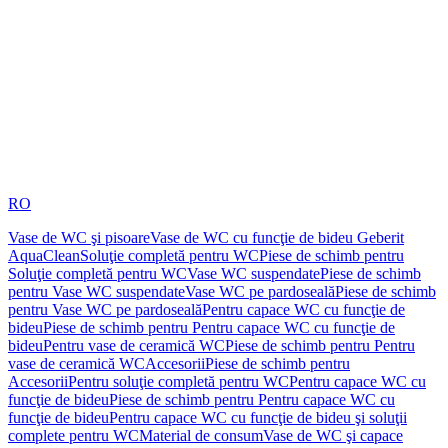
RO
Vase de WC şi pisoare
Vase de WC cu funcţie de bideu Geberit
AquaClean
Soluţie completă pentru WC
Piese de schimb pentru
Soluţie completă pentru WC
Vase WC suspendate
Piese de schimb
pentru Vase WC suspendate
Vase WC pe pardoseală
Piese de schimb
pentru Vase WC pe pardoseală
Pentru capace WC cu funcţie de
bideu
Piese de schimb pentru Pentru capace WC cu funcţie de
bideu
Pentru vase de ceramică WC
Piese de schimb pentru Pentru
vase de ceramică WC
Accesorii
Piese de schimb pentru
Accesorii
Pentru soluţie completă pentru WC
Pentru capace WC cu
funcţie de bideu
Piese de schimb pentru Pentru capace WC cu
funcţie de bideu
Pentru capace WC cu funcţie de bideu şi soluţii
complete pentru WC
Material de consum
Vase de WC şi capace