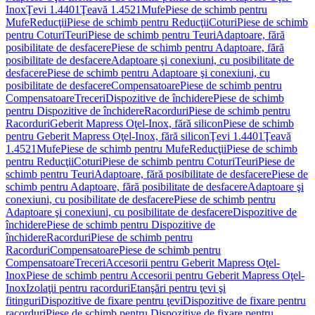
Inox
Ţevi 1.4401
Ţeavă 1.4521
Mufe
Piese de schimb pentru
Mufe
Reducţii
Piese de schimb pentru Reducţii
Coturi
Piese de schimb
pentru Coturi
Teuri
Piese de schimb pentru Teuri
Adaptoare, fără
posibilitate de desfacere
Piese de schimb pentru Adaptoare, fără
posibilitate de desfacere
Adaptoare şi conexiuni, cu posibilitate de
desfacere
Piese de schimb pentru Adaptoare şi conexiuni, cu
posibilitate de desfacere
Compensatoare
Piese de schimb pentru
Compensatoare
Treceri
Dispozitive de închidere
Piese de schimb
pentru Dispozitive de închidere
Racorduri
Piese de schimb pentru
Racorduri
Geberit Mapress Oţel-Inox, fără silicon
Piese de schimb
pentru Geberit Mapress Oţel-Inox, fără silicon
Ţevi 1.4401
Ţeavă
1.4521
Mufe
Piese de schimb pentru Mufe
Reducţii
Piese de schimb
pentru Reducţii
Coturi
Piese de schimb pentru Coturi
Teuri
Piese de
schimb pentru Teuri
Adaptoare, fără posibilitate de desfacere
Piese de
schimb pentru Adaptoare, fără posibilitate de desfacere
Adaptoare şi
conexiuni, cu posibilitate de desfacere
Piese de schimb pentru
Adaptoare şi conexiuni, cu posibilitate de desfacere
Dispozitive de
închidere
Piese de schimb pentru Dispozitive de
închidere
Racorduri
Piese de schimb pentru
Racorduri
Compensatoare
Piese de schimb pentru
Compensatoare
Treceri
Accesorii pentru Geberit Mapress Oţel-
Inox
Piese de schimb pentru Accesorii pentru Geberit Mapress Oţel-
Inox
Izolaţii pentru racorduri
Etanşări pentru ţevi şi
fitinguri
Dispozitive de fixare pentru ţevi
Dispozitive de fixare pentru
racorduri
Piese de schimb pentru Dispozitive de fixare pentru