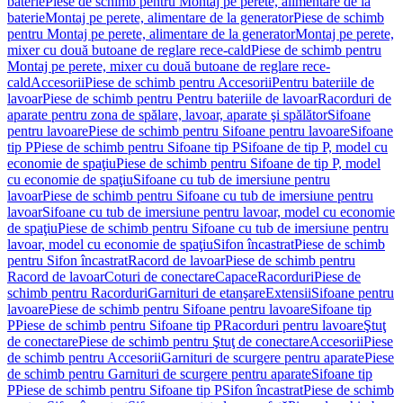
baterie
Piese de schimb pentru Montaj pe perete, alimentare de la
baterie
Montaj pe perete, alimentare de la generator
Piese de schimb
pentru Montaj pe perete, alimentare de la generator
Montaj pe perete,
mixer cu două butoane de reglare rece-cald
Piese de schimb pentru
Montaj pe perete, mixer cu două butoane de reglare rece-
cald
Accesorii
Piese de schimb pentru Accesorii
Pentru bateriile de
lavoar
Piese de schimb pentru Pentru bateriile de lavoar
Racorduri de
aparate pentru zona de spălare, lavoar, aparate şi spălător
Sifoane
pentru lavoare
Piese de schimb pentru Sifoane pentru lavoare
Sifoane
tip P
Piese de schimb pentru Sifoane tip P
Sifoane de tip P, model cu
economie de spaţiu
Piese de schimb pentru Sifoane de tip P, model
cu economie de spaţiu
Sifoane cu tub de imersiune pentru
lavoar
Piese de schimb pentru Sifoane cu tub de imersiune pentru
lavoar
Sifoane cu tub de imersiune pentru lavoar, model cu economie
de spaţiu
Piese de schimb pentru Sifoane cu tub de imersiune pentru
lavoar, model cu economie de spaţiu
Sifon încastrat
Piese de schimb
pentru Sifon încastrat
Racord de lavoar
Piese de schimb pentru
Racord de lavoar
Coturi de conectare
Capace
Racorduri
Piese de
schimb pentru Racorduri
Garnituri de etanşare
Extensii
Sifoane pentru
lavoare
Piese de schimb pentru Sifoane pentru lavoare
Sifoane tip
P
Piese de schimb pentru Sifoane tip P
Racorduri pentru lavoare
Ştuţ
de conectare
Piese de schimb pentru Ştuţ de conectare
Accesorii
Piese
de schimb pentru Accesorii
Garnituri de scurgere pentru aparate
Piese
de schimb pentru Garnituri de scurgere pentru aparate
Sifoane tip
P
Piese de schimb pentru Sifoane tip P
Sifon încastrat
Piese de schimb