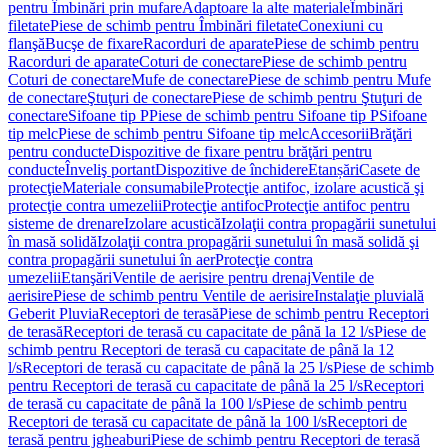
pentru Îmbinări prin mufare
Adaptoare la alte materiale
Îmbinări
filetate
Piese de schimb pentru Îmbinări filetate
Conexiuni cu
flanşă
Bucşe de fixare
Racorduri de aparate
Piese de schimb pentru
Racorduri de aparate
Coturi de conectare
Piese de schimb pentru
Coturi de conectare
Mufe de conectare
Piese de schimb pentru Mufe
de conectare
Ştuţuri de conectare
Piese de schimb pentru Ştuţuri de
conectare
Sifoane tip P
Piese de schimb pentru Sifoane tip P
Sifoane
tip melc
Piese de schimb pentru Sifoane tip melc
Accesorii
Brăţări
pentru conducte
Dispozitive de fixare pentru brăţări pentru
conducte
Înveliş portant
Dispozitive de închidere
Etanșări
Casete de
protecţie
Materiale consumabile
Protecţie antifoc, izolare acustică şi
protecţie contra umezelii
Protecţie antifoc
Protecţie antifoc pentru
sisteme de drenare
Izolare acustică
Izolaţii contra propagării sunetului
în masă solidă
Izolaţii contra propagării sunetului în masă solidă şi
contra propagării sunetului în aer
Protecţie contra
umezelii
Etanşări
Ventile de aerisire pentru drenaj
Ventile de
aerisire
Piese de schimb pentru Ventile de aerisire
Instalaţie pluvială
Geberit Pluvia
Receptori de terasă
Piese de schimb pentru Receptori
de terasă
Receptori de terasă cu capacitate de până la 12 l/s
Piese de
schimb pentru Receptori de terasă cu capacitate de până la 12
l/s
Receptori de terasă cu capacitate de până la 25 l/s
Piese de schimb
pentru Receptori de terasă cu capacitate de până la 25 l/s
Receptori
de terasă cu capacitate de până la 100 l/s
Piese de schimb pentru
Receptori de terasă cu capacitate de până la 100 l/s
Receptori de
terasă pentru jgheaburi
Piese de schimb pentru Receptori de terasă