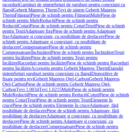
racorduri
Garnituri de sistem
Seturi de șuruburi pentru conexiuni cu
flanșă
Geberit Mapress Therm
Ţevi de sistem Geberit Mapress
Therm
Fitinguri
Piese de schimb pentru Fitinguri
Mufe
Piese de
schimb pentru Mufe
Reducţii
Piese de schimb pentru
Reducţii
Coturi
Piese de schimb pentru Coturi
Teuri
Piese de schimb
pentru Teuri
Adaptoare fixe
Piese de schimb pentru Adaptoare
fixe
Adaptoare şi conexiuni, cu posibilitate de desfacere
Piese de
schimb pentru Adaptoare şi conexiuni, cu posibilitate de
desfacere
Compensatoare
Piese de schimb pentru
Compensatoare
Închizători
Piese de schimb pentru Închizători
Teuri
pentru încălzire
Piese de schimb pentru Teuri pentru
încălzire
Racorduri pentru încălzire
Piese de schimb pentru Racorduri
pentru încălzire
Accesoriu pentru Geberit Mapress Therm
Etanşări
sistem
Seturi şuruburi pentru conexiuni cu flanşă
Dispozitive de
fixare pentru ţevi
Geberit Mapress Oţel-Carbon
Geberit Mapress
Oţel-Carbon
Piese de schimb pentru Geberit Mapress Oţel-
Carbon
Ţevi 1.0034
Ţevi 1.0215
Mufe
Piese de schimb pentru
Mufe
Reducţii
Piese de schimb pentru Reducţii
Coturi
Piese de schimb
pentru Coturi
Teuri
Piese de schimb pentru Teuri
Elemente în
cruce
Piese de schimb pentru Elemente în cruce
Adaptoare, fără
posibilitate de desfacere
Piese de schimb pentru Adaptoare, fără
posibilitate de desfacere
Adaptoare şi conexiuni, cu posibilitate de
desfacere
Piese de schimb pentru Adaptoare şi conexiuni, cu
posibilitate de desfacere
Compensatoare
Piese de schimb pentru
Compensatoare
Dispozitive de închidere
Piese de schimb pentru