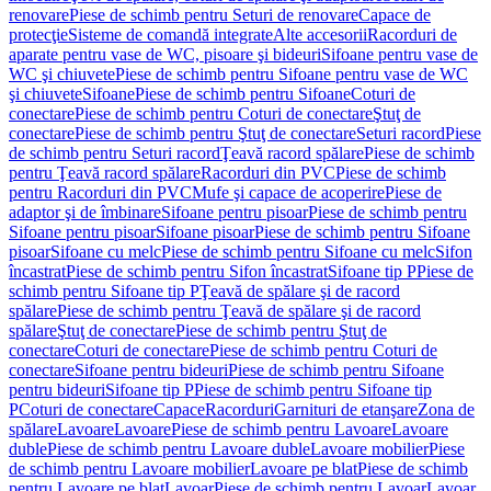
renovare
Piese de schimb pentru Seturi de renovare
Capace de
protecţie
Sisteme de comandă integrate
Alte accesorii
Racorduri de
aparate pentru vase de WC, pisoare şi bideuri
Sifoane pentru vase de
WC şi chiuvete
Piese de schimb pentru Sifoane pentru vase de WC
şi chiuvete
Sifoane
Piese de schimb pentru Sifoane
Coturi de
conectare
Piese de schimb pentru Coturi de conectare
Ştuţ de
conectare
Piese de schimb pentru Ştuţ de conectare
Seturi racord
Piese
de schimb pentru Seturi racord
Ţeavă racord spălare
Piese de schimb
pentru Ţeavă racord spălare
Racorduri din PVC
Piese de schimb
pentru Racorduri din PVC
Mufe şi capace de acoperire
Piese de
adaptor şi de îmbinare
Sifoane pentru pisoar
Piese de schimb pentru
Sifoane pentru pisoar
Sifoane pisoar
Piese de schimb pentru Sifoane
pisoar
Sifoane cu melc
Piese de schimb pentru Sifoane cu melc
Sifon
încastrat
Piese de schimb pentru Sifon încastrat
Sifoane tip P
Piese de
schimb pentru Sifoane tip P
Ţeavă de spălare şi de racord
spălare
Piese de schimb pentru Ţeavă de spălare şi de racord
spălare
Ştuţ de conectare
Piese de schimb pentru Ştuţ de
conectare
Coturi de conectare
Piese de schimb pentru Coturi de
conectare
Sifoane pentru bideuri
Piese de schimb pentru Sifoane
pentru bideuri
Sifoane tip P
Piese de schimb pentru Sifoane tip
P
Coturi de conectare
Capace
Racorduri
Garnituri de etanşare
Zona de
spălare
Lavoare
Lavoare
Piese de schimb pentru Lavoare
Lavoare
duble
Piese de schimb pentru Lavoare duble
Lavoare mobilier
Piese
de schimb pentru Lavoare mobilier
Lavoare pe blat
Piese de schimb
pentru Lavoare pe blat
Lavoar
Piese de schimb pentru Lavoar
Lavoar