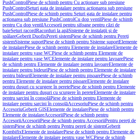
PushControl
Piese de schimb pentru Cu acţionare sub presiune
PushControl
Seturi gata de instalare pentru acţionarea sub presiune
PushControl
Piese de schimb pentru Seturi gata de instalare pentru
acţionarea sub presiune PushControl
Cu dop ventil
Piese de schimb
pentru Cu dop ventil
Accesorii pentru sifoane pentru căzi de
baie
Seturi racord
Racorduri la apă
Sisteme de instalaţii şi de
spălare
Geberit Duofix
Pereţi sistem
Piese de schimb pentru Pereţi
sistem
Sisteme suport
Piese de schimb pentru Sisteme suport
Elemente
de instalare
Piese de schimb pentru Elemente de instalare
Elemente de
instalare pentru vase WC
Piese de schimb pentru Elemente de
instalare pentru vase WC
Elemente de instalare pentru lavoare
Piese
de schimb pentru Elemente de instalare pentru lavoare
Elemente de
instalare pentru bideuri
Piese de schimb pentru Elemente de instalare
pentru bideuri
Elemente de instalare pentru pisoare
Piese de schimb
pentru Elemente de instalare pentru pisoare
Elemente de instalare
pentru duşuri cu scurgere în perete
Piese de schimb pentru Elemente
de instalare pentru duşuri cu scurgere în perete
Elemente de instalare
pentru sarcini în consolă
Piese de schimb pentru Elemente de
instalare pentru sarcini în consolă
Accesoriu
Piese de schimb pentru
Accesoriu
Geberit GIS
Elemente de instalare
Piese de schimb pentru
Elemente de instalare
Accesorii
Piese de schimb pentru
Accesorii
Accesorii
Piese de schimb pentru Accesorii
Pentru pereţi de
sistem
Piese de schimb pentru Pentru pereţi de sistem
Geberit
Kombifix
Elemente de instalare
Piese de schimb pentru Elemente de
instalare
Elemente de instalare pentru vase WC
Piese de schimb