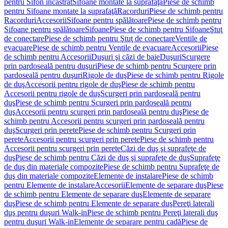
pentru Sifon încastrat
Sifoane montate la suprafaţă
Piese de schimb
pentru Sifoane montate la suprafaţă
Racorduri
Piese de schimb pentru
Racorduri
Accesorii
Sifoane pentru spălătoare
Piese de schimb pentru
Sifoane pentru spălătoare
Sifoane
Piese de schimb pentru Sifoane
Ştuţ
de conectare
Piese de schimb pentru Ştuţ de conectare
Ventile de
evacuare
Piese de schimb pentru Ventile de evacuare
Accesorii
Piese
de schimb pentru Accesorii
Duşuri şi căzi de baie
Duşuri
Scurgere
prin pardoseală pentru duşuri
Piese de schimb pentru Scurgere prin
pardoseală pentru duşuri
Rigole de duş
Piese de schimb pentru Rigole
de duş
Accesorii pentru rigole de duş
Piese de schimb pentru
Accesorii pentru rigole de duş
Scurgeri prin pardoseală pentru
duş
Piese de schimb pentru Scurgeri prin pardoseală pentru
duş
Accesorii pentru scurgeri prin pardoseală pentru duş
Piese de
schimb pentru Accesorii pentru scurgeri prin pardoseală pentru
duş
Scurgeri prin perete
Piese de schimb pentru Scurgeri prin
perete
Accesorii pentru scurgeri prin perete
Piese de schimb pentru
Accesorii pentru scurgeri prin perete
Căzi de duş şi suprafeţe de
duş
Piese de schimb pentru Căzi de duş şi suprafeţe de duş
Suprafeţe
de duş din materiale compozite
Piese de schimb pentru Suprafeţe de
duş din materiale compozite
Elemente de instalare
Piese de schimb
pentru Elemente de instalare
Accesorii
Elemente de separare duş
Piese
de schimb pentru Elemente de separare duş
Elemente de separare
duş
Piese de schimb pentru Elemente de separare duş
Pereţi laterali
duş pentru duşuri Walk-in
Piese de schimb pentru Pereţi laterali duş
pentru duşuri Walk-in
Elemente de separare pentru cadă
Piese de