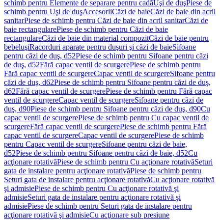
schimb pentru Elemente de separare pentru cadă
Uşi de duş
Piese de
schimb pentru Uşi de duş
Accesorii
Căzi de baie
Căzi de baie din acril
sanitar
Piese de schimb pentru Căzi de baie din acril sanitar
Căzi de
baie rectangulare
Piese de schimb pentru Căzi de baie
rectangulare
Căzi de baie din material compozit
Căzi de baie pentru
bebeluşi
Racorduri aparate pentru duşuri şi căzi de baie
Sifoane
pentru căzi de duş, d52
Piese de schimb pentru Sifoane pentru căzi
de duş, d52
Fără capac ventil de scurgere
Piese de schimb pentru
Fără capac ventil de scurgere
Capac ventil de scurgere
Sifoane pentru
căzi de duş, d62
Piese de schimb pentru Sifoane pentru căzi de duş,
d62
Fără capac ventil de scurgere
Piese de schimb pentru Fără capac
ventil de scurgere
Capac ventil de scurgere
Sifoane pentru căzi de
duş, d90
Piese de schimb pentru Sifoane pentru căzi de duş, d90
Cu
capac ventil de scurgere
Piese de schimb pentru Cu capac ventil de
scurgere
Fără capac ventil de scurgere
Piese de schimb pentru Fără
capac ventil de scurgere
Capac ventil de scurgere
Piese de schimb
pentru Capac ventil de scurgere
Sifoane pentru căzi de baie,
d52
Piese de schimb pentru Sifoane pentru căzi de baie, d52
Cu
acţionare rotativă
Piese de schimb pentru Cu acţionare rotativă
Seturi
gata de instalare pentru acţionare rotativă
Piese de schimb pentru
Seturi gata de instalare pentru acţionare rotativă
Cu acţionare rotativă
şi admisie
Piese de schimb pentru Cu acţionare rotativă şi
admisie
Seturi gata de instalare pentru acţionare rotativă şi
admisie
Piese de schimb pentru Seturi gata de instalare pentru
acţionare rotativă şi admisie
Cu acţionare sub presiune