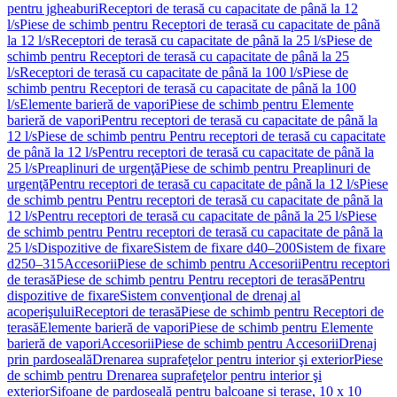
pentru jgheaburi
Receptori de terasă cu capacitate de până la 12
l/s
Piese de schimb pentru Receptori de terasă cu capacitate de până
la 12 l/s
Receptori de terasă cu capacitate de până la 25 l/s
Piese de
schimb pentru Receptori de terasă cu capacitate de până la 25
l/s
Receptori de terasă cu capacitate de până la 100 l/s
Piese de
schimb pentru Receptori de terasă cu capacitate de până la 100
l/s
Elemente barieră de vapori
Piese de schimb pentru Elemente
barieră de vapori
Pentru receptori de terasă cu capacitate de până la
12 l/s
Piese de schimb pentru Pentru receptori de terasă cu capacitate
de până la 12 l/s
Pentru receptori de terasă cu capacitate de până la
25 l/s
Preaplinuri de urgenţă
Piese de schimb pentru Preaplinuri de
urgenţă
Pentru receptori de terasă cu capacitate de până la 12 l/s
Piese
de schimb pentru Pentru receptori de terasă cu capacitate de până la
12 l/s
Pentru receptori de terasă cu capacitate de până la 25 l/s
Piese
de schimb pentru Pentru receptori de terasă cu capacitate de până la
25 l/s
Dispozitive de fixare
Sistem de fixare d40–200
Sistem de fixare
d250–315
Accesorii
Piese de schimb pentru Accesorii
Pentru receptori
de terasă
Piese de schimb pentru Pentru receptori de terasă
Pentru
dispozitive de fixare
Sistem convenţional de drenaj al
acoperişului
Receptori de terasă
Piese de schimb pentru Receptori de
terasă
Elemente barieră de vapori
Piese de schimb pentru Elemente
barieră de vapori
Accesorii
Piese de schimb pentru Accesorii
Drenaj
prin pardoseală
Drenarea suprafeţelor pentru interior şi exterior
Piese
de schimb pentru Drenarea suprafeţelor pentru interior şi
exterior
Sifoane de pardoseală pentru balcoane și terase, 10 x 10