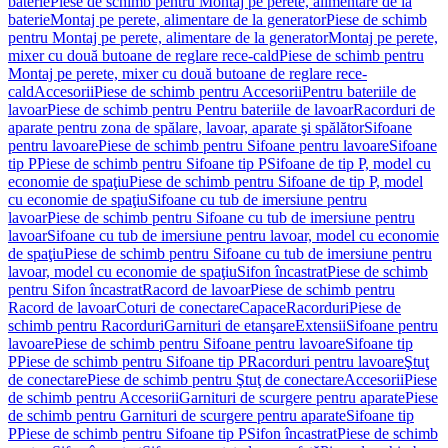
baterie
Piese de schimb pentru Montaj pe perete, alimentare de la
baterie
Montaj pe perete, alimentare de la generator
Piese de schimb
pentru Montaj pe perete, alimentare de la generator
Montaj pe perete,
mixer cu două butoane de reglare rece-cald
Piese de schimb pentru
Montaj pe perete, mixer cu două butoane de reglare rece-
cald
Accesorii
Piese de schimb pentru Accesorii
Pentru bateriile de
lavoar
Piese de schimb pentru Pentru bateriile de lavoar
Racorduri de
aparate pentru zona de spălare, lavoar, aparate şi spălător
Sifoane
pentru lavoare
Piese de schimb pentru Sifoane pentru lavoare
Sifoane
tip P
Piese de schimb pentru Sifoane tip P
Sifoane de tip P, model cu
economie de spaţiu
Piese de schimb pentru Sifoane de tip P, model
cu economie de spaţiu
Sifoane cu tub de imersiune pentru
lavoar
Piese de schimb pentru Sifoane cu tub de imersiune pentru
lavoar
Sifoane cu tub de imersiune pentru lavoar, model cu economie
de spaţiu
Piese de schimb pentru Sifoane cu tub de imersiune pentru
lavoar, model cu economie de spaţiu
Sifon încastrat
Piese de schimb
pentru Sifon încastrat
Racord de lavoar
Piese de schimb pentru
Racord de lavoar
Coturi de conectare
Capace
Racorduri
Piese de
schimb pentru Racorduri
Garnituri de etanşare
Extensii
Sifoane pentru
lavoare
Piese de schimb pentru Sifoane pentru lavoare
Sifoane tip
P
Piese de schimb pentru Sifoane tip P
Racorduri pentru lavoare
Ştuţ
de conectare
Piese de schimb pentru Ştuţ de conectare
Accesorii
Piese
de schimb pentru Accesorii
Garnituri de scurgere pentru aparate
Piese
de schimb pentru Garnituri de scurgere pentru aparate
Sifoane tip
P
Piese de schimb pentru Sifoane tip P
Sifon încastrat
Piese de schimb