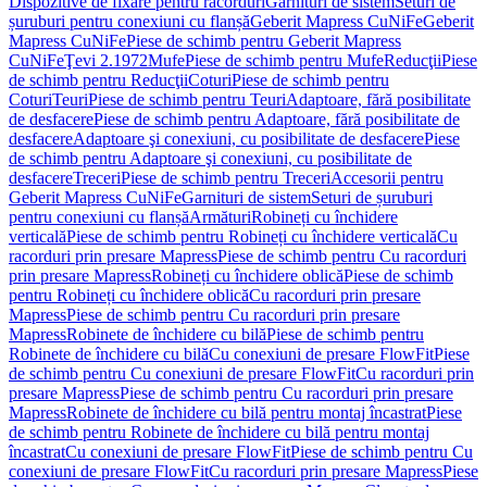
Dispozitive de fixare pentru racorduri
Garnituri de sistem
Seturi de
șuruburi pentru conexiuni cu flanșă
Geberit Mapress CuNiFe
Geberit
Mapress CuNiFe
Piese de schimb pentru Geberit Mapress
CuNiFe
Ţevi 2.1972
Mufe
Piese de schimb pentru Mufe
Reducţii
Piese
de schimb pentru Reducţii
Coturi
Piese de schimb pentru
Coturi
Teuri
Piese de schimb pentru Teuri
Adaptoare, fără posibilitate
de desfacere
Piese de schimb pentru Adaptoare, fără posibilitate de
desfacere
Adaptoare şi conexiuni, cu posibilitate de desfacere
Piese
de schimb pentru Adaptoare şi conexiuni, cu posibilitate de
desfacere
Treceri
Piese de schimb pentru Treceri
Accesorii pentru
Geberit Mapress CuNiFe
Garnituri de sistem
Seturi de șuruburi
pentru conexiuni cu flanșă
Armături
Robineți cu închidere
verticală
Piese de schimb pentru Robineți cu închidere verticală
Cu
racorduri prin presare Mapress
Piese de schimb pentru Cu racorduri
prin presare Mapress
Robineți cu închidere oblică
Piese de schimb
pentru Robineți cu închidere oblică
Cu racorduri prin presare
Mapress
Piese de schimb pentru Cu racorduri prin presare
Mapress
Robinete de închidere cu bilă
Piese de schimb pentru
Robinete de închidere cu bilă
Cu conexiuni de presare FlowFit
Piese
de schimb pentru Cu conexiuni de presare FlowFit
Cu racorduri prin
presare Mapress
Piese de schimb pentru Cu racorduri prin presare
Mapress
Robinete de închidere cu bilă pentru montaj încastrat
Piese
de schimb pentru Robinete de închidere cu bilă pentru montaj
încastrat
Cu conexiuni de presare FlowFit
Piese de schimb pentru Cu
conexiuni de presare FlowFit
Cu racorduri prin presare Mapress
Piese