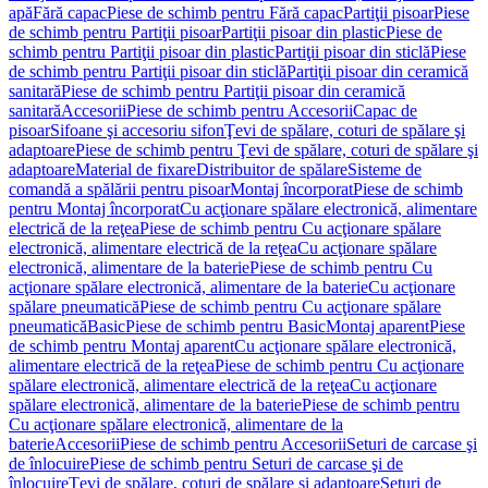
apă
Fără capac
Piese de schimb pentru Fără capac
Partiţii pisoar
Piese
de schimb pentru Partiţii pisoar
Partiţii pisoar din plastic
Piese de
schimb pentru Partiţii pisoar din plastic
Partiţii pisoar din sticlă
Piese
de schimb pentru Partiţii pisoar din sticlă
Partiţii pisoar din ceramică
sanitară
Piese de schimb pentru Partiţii pisoar din ceramică
sanitară
Accesorii
Piese de schimb pentru Accesorii
Capac de
pisoar
Sifoane şi accesoriu sifon
Ţevi de spălare, coturi de spălare şi
adaptoare
Piese de schimb pentru Ţevi de spălare, coturi de spălare şi
adaptoare
Material de fixare
Distribuitor de spălare
Sisteme de
comandă a spălării pentru pisoar
Montaj încorporat
Piese de schimb
pentru Montaj încorporat
Cu acţionare spălare electronică, alimentare
electrică de la reţea
Piese de schimb pentru Cu acţionare spălare
electronică, alimentare electrică de la reţea
Cu acţionare spălare
electronică, alimentare de la baterie
Piese de schimb pentru Cu
acţionare spălare electronică, alimentare de la baterie
Cu acţionare
spălare pneumatică
Piese de schimb pentru Cu acţionare spălare
pneumatică
Basic
Piese de schimb pentru Basic
Montaj aparent
Piese
de schimb pentru Montaj aparent
Cu acţionare spălare electronică,
alimentare electrică de la reţea
Piese de schimb pentru Cu acţionare
spălare electronică, alimentare electrică de la reţea
Cu acţionare
spălare electronică, alimentare de la baterie
Piese de schimb pentru
Cu acţionare spălare electronică, alimentare de la
baterie
Accesorii
Piese de schimb pentru Accesorii
Seturi de carcase şi
de înlocuire
Piese de schimb pentru Seturi de carcase şi de
înlocuire
Ţevi de spălare, coturi de spălare şi adaptoare
Seturi de