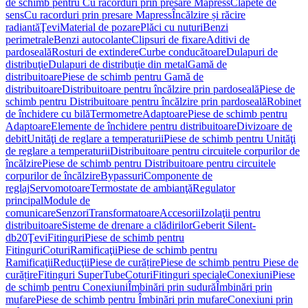
de schimb pentru Cu racorduri prin presare Mapress
Clapete de
sens
Cu racorduri prin presare Mapress
Încălzire și răcire
radiantă
Ţevi
Material de pozare
Plăci cu nuturi
Benzi
perimetrale
Benzi autocolante
Clipsuri de fixare
Aditivi de
pardoseală
Rosturi de extindere
Curbe conducătoare
Dulapuri de
distribuţie
Dulapuri de distribuţie din metal
Gamă de
distribuitoare
Piese de schimb pentru Gamă de
distribuitoare
Distribuitoare pentru încălzire prin pardoseală
Piese de
schimb pentru Distribuitoare pentru încălzire prin pardoseală
Robinet
de închidere cu bilă
Termometre
Adaptoare
Piese de schimb pentru
Adaptoare
Elemente de închidere pentru distribuitoare
Divizoare de
debit
Unităţi de reglare a temperaturii
Piese de schimb pentru Unităţi
de reglare a temperaturii
Distribuitoare pentru circuitele corpurilor de
încălzire
Piese de schimb pentru Distribuitoare pentru circuitele
corpurilor de încălzire
Bypassuri
Componente de
reglaj
Servomotoare
Termostate de ambianţă
Regulator
principal
Module de
comunicare
Senzori
Transformatoare
Accesorii
Izolaţii pentru
distribuitoare
Sisteme de drenare a clădirilor
Geberit Silent-
db20
Ţevi
Fitinguri
Piese de schimb pentru
Fitinguri
Coturi
Ramificaţii
Piese de schimb pentru
Ramificaţii
Reducţii
Piese de curățire
Piese de schimb pentru Piese de
curățire
Fitinguri SuperTube
Coturi
Fitinguri speciale
Conexiuni
Piese
de schimb pentru Conexiuni
Îmbinări prin sudură
Îmbinări prin
mufare
Piese de schimb pentru Îmbinări prin mufare
Conexiuni prin