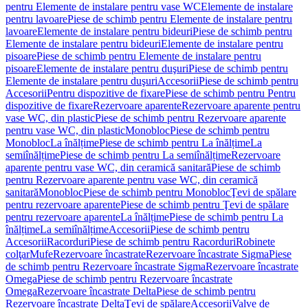
pentru Elemente de instalare pentru vase WC
Elemente de instalare
pentru lavoare
Piese de schimb pentru Elemente de instalare pentru
lavoare
Elemente de instalare pentru bideuri
Piese de schimb pentru
Elemente de instalare pentru bideuri
Elemente de instalare pentru
pisoare
Piese de schimb pentru Elemente de instalare pentru
pisoare
Elemente de instalare pentru duşuri
Piese de schimb pentru
Elemente de instalare pentru duşuri
Accesorii
Piese de schimb pentru
Accesorii
Pentru dispozitive de fixare
Piese de schimb pentru Pentru
dispozitive de fixare
Rezervoare aparente
Rezervoare aparente pentru
vase WC, din plastic
Piese de schimb pentru Rezervoare aparente
pentru vase WC, din plastic
Monobloc
Piese de schimb pentru
Monobloc
La înălțime
Piese de schimb pentru La înălțime
La
semiînălțime
Piese de schimb pentru La semiînălțime
Rezervoare
aparente pentru vase WC, din ceramică sanitară
Piese de schimb
pentru Rezervoare aparente pentru vase WC, din ceramică
sanitară
Monobloc
Piese de schimb pentru Monobloc
Ţevi de spălare
pentru rezervoare aparente
Piese de schimb pentru Ţevi de spălare
pentru rezervoare aparente
La înălțime
Piese de schimb pentru La
înălțime
La semiînălțime
Accesorii
Piese de schimb pentru
Accesorii
Racorduri
Piese de schimb pentru Racorduri
Robinete
colţar
Mufe
Rezervoare încastrate
Rezervoare încastrate Sigma
Piese
de schimb pentru Rezervoare încastrate Sigma
Rezervoare încastrate
Omega
Piese de schimb pentru Rezervoare încastrate
Omega
Rezervoare încastrate Delta
Piese de schimb pentru
Rezervoare încastrate Delta
Ţevi de spălare
Accesorii
Valve de