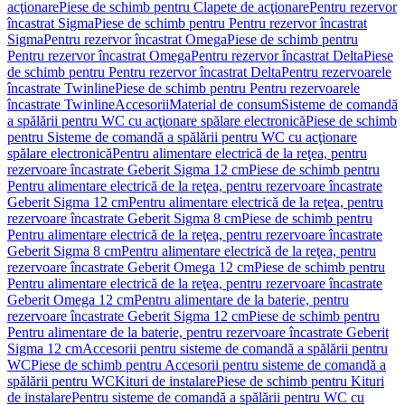
acţionare
Piese de schimb pentru Clapete de acţionare
Pentru rezervor
încastrat Sigma
Piese de schimb pentru Pentru rezervor încastrat
Sigma
Pentru rezervor încastrat Omega
Piese de schimb pentru
Pentru rezervor încastrat Omega
Pentru rezervor încastrat Delta
Piese
de schimb pentru Pentru rezervor încastrat Delta
Pentru rezervoarele
încastrate Twinline
Piese de schimb pentru Pentru rezervoarele
încastrate Twinline
Accesorii
Material de consum
Sisteme de comandă
a spălării pentru WC cu acţionare spălare electronică
Piese de schimb
pentru Sisteme de comandă a spălării pentru WC cu acţionare
spălare electronică
Pentru alimentare electrică de la reţea, pentru
rezervoare încastrate Geberit Sigma 12 cm
Piese de schimb pentru
Pentru alimentare electrică de la reţea, pentru rezervoare încastrate
Geberit Sigma 12 cm
Pentru alimentare electrică de la reţea, pentru
rezervoare încastrate Geberit Sigma 8 cm
Piese de schimb pentru
Pentru alimentare electrică de la reţea, pentru rezervoare încastrate
Geberit Sigma 8 cm
Pentru alimentare electrică de la reţea, pentru
rezervoare încastrate Geberit Omega 12 cm
Piese de schimb pentru
Pentru alimentare electrică de la reţea, pentru rezervoare încastrate
Geberit Omega 12 cm
Pentru alimentare de la baterie, pentru
rezervoare încastrate Geberit Sigma 12 cm
Piese de schimb pentru
Pentru alimentare de la baterie, pentru rezervoare încastrate Geberit
Sigma 12 cm
Accesorii pentru sisteme de comandă a spălării pentru
WC
Piese de schimb pentru Accesorii pentru sisteme de comandă a
spălării pentru WC
Kituri de instalare
Piese de schimb pentru Kituri
de instalare
Pentru sisteme de comandă a spălării pentru WC cu