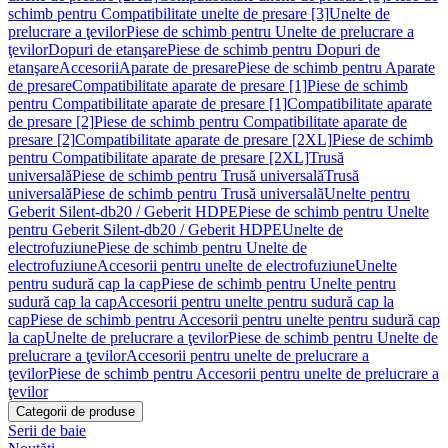
schimb pentru Compatibilitate unelte de presare [3]
Unelte de
prelucrare a ţevilor
Piese de schimb pentru Unelte de prelucrare a
ţevilor
Dopuri de etanşare
Piese de schimb pentru Dopuri de
etanşare
Accesorii
Aparate de presare
Piese de schimb pentru Aparate
de presare
Compatibilitate aparate de presare [1]
Piese de schimb
pentru Compatibilitate aparate de presare [1]
Compatibilitate aparate
de presare [2]
Piese de schimb pentru Compatibilitate aparate de
presare [2]
Compatibilitate aparate de presare [2XL]
Piese de schimb
pentru Compatibilitate aparate de presare [2XL]
Trusă
universală
Piese de schimb pentru Trusă universală
Trusă
universală
Piese de schimb pentru Trusă universală
Unelte pentru
Geberit Silent-db20 / Geberit HDPE
Piese de schimb pentru Unelte
pentru Geberit Silent-db20 / Geberit HDPE
Unelte de
electrofuziune
Piese de schimb pentru Unelte de
electrofuziune
Accesorii pentru unelte de electrofuziune
Unelte
pentru sudură cap la cap
Piese de schimb pentru Unelte pentru
sudură cap la cap
Accesorii pentru unelte pentru sudură cap la
cap
Piese de schimb pentru Accesorii pentru unelte pentru sudură cap
la cap
Unelte de prelucrare a ţevilor
Piese de schimb pentru Unelte de
prelucrare a ţevilor
Accesorii pentru unelte de prelucrare a
ţevilor
Piese de schimb pentru Accesorii pentru unelte de prelucrare a
ţevilor
Categorii de produse
Serii de baie