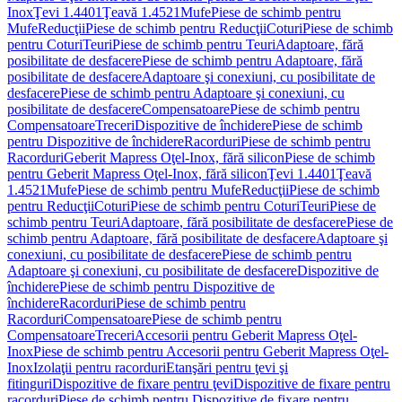
Inox
Ţevi 1.4401
Ţeavă 1.4521
Mufe
Piese de schimb pentru
Mufe
Reducţii
Piese de schimb pentru Reducţii
Coturi
Piese de schimb
pentru Coturi
Teuri
Piese de schimb pentru Teuri
Adaptoare, fără
posibilitate de desfacere
Piese de schimb pentru Adaptoare, fără
posibilitate de desfacere
Adaptoare şi conexiuni, cu posibilitate de
desfacere
Piese de schimb pentru Adaptoare şi conexiuni, cu
posibilitate de desfacere
Compensatoare
Piese de schimb pentru
Compensatoare
Treceri
Dispozitive de închidere
Piese de schimb
pentru Dispozitive de închidere
Racorduri
Piese de schimb pentru
Racorduri
Geberit Mapress Oţel-Inox, fără silicon
Piese de schimb
pentru Geberit Mapress Oţel-Inox, fără silicon
Ţevi 1.4401
Ţeavă
1.4521
Mufe
Piese de schimb pentru Mufe
Reducţii
Piese de schimb
pentru Reducţii
Coturi
Piese de schimb pentru Coturi
Teuri
Piese de
schimb pentru Teuri
Adaptoare, fără posibilitate de desfacere
Piese de
schimb pentru Adaptoare, fără posibilitate de desfacere
Adaptoare şi
conexiuni, cu posibilitate de desfacere
Piese de schimb pentru
Adaptoare şi conexiuni, cu posibilitate de desfacere
Dispozitive de
închidere
Piese de schimb pentru Dispozitive de
închidere
Racorduri
Piese de schimb pentru
Racorduri
Compensatoare
Piese de schimb pentru
Compensatoare
Treceri
Accesorii pentru Geberit Mapress Oţel-
Inox
Piese de schimb pentru Accesorii pentru Geberit Mapress Oţel-
Inox
Izolaţii pentru racorduri
Etanşări pentru ţevi şi
fitinguri
Dispozitive de fixare pentru ţevi
Dispozitive de fixare pentru
racorduri
Piese de schimb pentru Dispozitive de fixare pentru