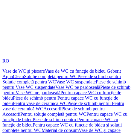
RO
Vase de WC şi pisoare
Vase de WC cu funcţie de bideu Geberit
AquaClean
Soluţie completă pentru WC
Piese de schimb pentru
Soluţie completă pentru WC
Vase WC suspendate
Piese de schimb
pentru Vase WC suspendate
Vase WC pe pardoseală
Piese de schimb
pentru Vase WC pe pardoseală
Pentru capace WC cu funcţie de
bideu
Piese de schimb pentru Pentru capace WC cu funcţie de
bideu
Pentru vase de ceramică WC
Piese de schimb pentru Pentru
vase de ceramică WC
Accesorii
Piese de schimb pentru
Accesorii
Pentru soluţie completă pentru WC
Pentru capace WC cu
funcţie de bideu
Piese de schimb pentru Pentru capace WC cu
funcţie de bideu
Pentru capace WC cu funcţie de bideu şi soluţii
complete pentru WC
Material de consum
Vase de WC şi capace