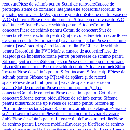
renovare
Piese de schimb pentru Seturi de renovare
Capace de
protecţie
Sisteme de comandă integrate
Alte accesorii
Racorduri de
aparate pentru vase de WC, pisoare şi bideuri
Sifoane pentru vase de
WC şi chiuvete
Piese de schimb pentru Sifoane pentru vase de WC
şi chiuvete
Sifoane
Piese de schimb pentru Sifoane
Coturi de
conectare
Piese de schimb pentru Coturi de conectare
Ştuţ de
conectare
Piese de schimb pentru Ştuţ de conectare
Seturi racord
Piese
de schimb pentru Seturi racord
Ţeavă racord spălare
Piese de schimb
pentru Ţeavă racord spălare
Racorduri din PVC
Piese de schimb
pentru Racorduri din PVC
Mufe şi capace de acoperire
Piese de
adaptor şi de îmbinare
Sifoane pentru pisoar
Piese de schimb pentru
Sifoane pentru pisoar
Sifoane pisoar
Piese de schimb pentru Sifoane
pisoar
Sifoane cu melc
Piese de schimb pentru Sifoane cu melc
Sifon
încastrat
Piese de schimb pentru Sifon încastrat
Sifoane tip P
Piese de
schimb pentru Sifoane tip P
Ţeavă de spălare şi de racord
spălare
Piese de schimb pentru Ţeavă de spălare şi de racord
spălare
Ştuţ de conectare
Piese de schimb pentru Ştuţ de
conectare
Coturi de conectare
Piese de schimb pentru Coturi de
conectare
Sifoane pentru bideuri
Piese de schimb pentru Sifoane
pentru bideuri
Sifoane tip P
Piese de schimb pentru Sifoane tip
P
Coturi de conectare
Capace
Racorduri
Garnituri de etanşare
Zona de
spălare
Lavoare
Lavoare
Piese de schimb pentru Lavoare
Lavoare
duble
Piese de schimb pentru Lavoare duble
Lavoare mobilier
Piese
de schimb pentru Lavoare mobilier
Lavoare pe blat
Piese de schimb
pentru Lavoare pe blat
Lavoar
Piese de schimb pentru Lavoar
Lavoar