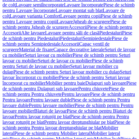
de colţ
Lavoare semiîncorporate
Lavoare încorporate
Piese de schimb
pentru Lavoare încorporate
Lavoare montat sub blat
Lavoare de
colţ
Lavoare varianta Comfort
Lavoare pentru copii
Piese de schimb
pentru Lavoare pentru copii
Lavoare
Jgheab de scurgere
Piese de
schimb pentru Jgheab de scurgere
Accesorii
Piese de schimb pentru
Accesorii
Alte lavoare
Lavoare pentru săli de clasă
Piedestaluri
Piese
de schimb pentru Piedestaluri
Piedestaluri
Semipiedestale
Piese de
schimb pentru Semipiedestale
Accesorii
Capac ventil de
scurgere
Material de fixare
Capace decorative laterale
Seturi de lavoar
cu mobilier
Seturi lavoar cu mobilier
Piese de schimb pentru Seturi
lavoar cu mobilier
Seturi de lavoar cu mobilier
Piese de schimb
pentru Seturi de lavoar cu mobilier
Seturi lavoar mobilier cu
dulap
Piese de schimb pentru Seturi lavoar mobilier cu dulap
Seturi
lavoar încorporat cu mobilier
Piese de schimb pentru Seturi lavoar
încorporat cu mobilier
Mobilier pentru baie
Dulapuri sub lavoare
Piese
de schimb pentru Dulapuri sub lavoare
Pentru chiuvete
Piese de
schimb pentru Pentru chiuvete
Pentru lavoare
Piese de schimb pentru
Pentru lavoare
Pentru lavoare duble
Piese de schimb pentru Pentru
lavoare duble
Pentru lavoare mobilier
Piese de schimb pentru Pentru
lavoare mobilier
Blaturi de lavoar
Piese de schimb pentru Blaturi de
lavoar
Pentru lavoar rotunjit pe blat
Piese de schimb pentru Pentru
lavoar rotunjit pe blat
Pentru lavoar dreptunghiular pe blat
Piese de
schimb pentru Pentru lavoar dreptunghiular pe blat
Mobilier
lateral
Piese de schimb pentru Mobilier lateral
Mobilier lateral
mic
Piese de schimb pentru Mobilier lateral mic
Mobilier înalt
Piese de