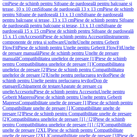
cm
Piese de schimb pentru Sifoane de pardoseală pentru balcoane și
terase, 10 x 10 cm
Sifoane de pardoseală 13 x 13 cm
Piese de schimb
pentru Sifoane de pardoseală 13 x 13 cm
Sifoane de pardoseală
pentru balcoane şi terase, 13 x 13 cm
Piese de schimb pentru Sifoane
de pardoseală pentru balcoane şi terase, 13 x 13 cm
Sifoane de
pardoseală 15 x 15 cm
Piese de schimb pentru Sifoane de pardoseală
15 x 15 cm
Accesorii
Piese de schimb pentru Accesorii
Instrumente,
componente de reţea şi software
Unelte
Unelte pentru Geberit
FlowFit
Piese de schimb pentru Unelte pentru Geberit FlowFit
Unelte
de presare manuală
Piese de schimb pentru Unelte de presare
manuală
Compatibilitatea uneltelor de presare [1]
Piese de schimb
pentru Compatibilitatea uneltelor de presare [1]
Compatibilitatea
uneltelor de presare [2]
Piese de schimb pentru Compatibilitatea
uneltelor de presare [2]
Unelte pentru prelucrarea ţevilor
Piese de
schimb pentru Unelte pentru prelucrarea ţevilor
Dop de
etanşare
Echipament de testare
Aparate de presare cu
unelte
Accesoriu
Piese de schimb pentru Accesoriu
Unelte pentru
Geberit Mapress
Piese de schimb pentru Unelte pentru Geberit
Mapress
Compatibilitate unelte de presare [1]
Piese de schimb pentru
Compatibilitate unelte de presare [1]
Compatibilitate unelte de
presare [2]
Piese de schimb pentru Compatibilitate unelte de presare
[2]
Compatibilitatea uneltelor de presare [1] / [2]
Piese de schimb
pentru Compatibilitatea uneltelor de presare [1] / [2]
Compatibilitate
unelte de presare [2XL]
Piese de schimb pentru Compatibilitate
unelte de presare [2XL]
Compatibilitate unelte de presare [3]
Piese de