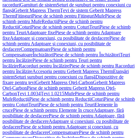
racorduri
Garnituri de sistem
Seturi de șuruburi pentru conexiuni cu
flanșă
Geberit Mapress Therm
Ţevi de sistem Geberit Mapress
Therm
Fitinguri
Piese de schimb pentru Fitinguri
Mufe
Piese de
schimb pentru Mufe
Reducţii
Piese de schimb pentru
Reducţii
Coturi
Piese de schimb pentru Coturi
Teuri
Piese de schimb
pentru Teuri
Adaptoare fixe
Piese de schimb pentru Adaptoare
fixe
Adaptoare şi conexiuni, cu posibilitate de desfacere
Piese de
schimb pentru Adaptoare şi conexiuni, cu posibilitate de
desfacere
Compensatoare
Piese de schimb pentru
Compensatoare
Închizători
Piese de schimb pentru Închizători
Teuri
pentru încălzire
Piese de schimb pentru Teuri pentru
încălzire
Racorduri pentru încălzire
Piese de schimb pentru Racorduri
pentru încălzire
Accesoriu pentru Geberit Mapress Therm
Etanşări
sistem
Seturi şuruburi pentru conexiuni cu flanşă
Dispozitive de
fixare pentru ţevi
Geberit Mapress Oţel-Carbon
Geberit Mapress
Oţel-Carbon
Piese de schimb pentru Geberit Mapress Oţel-
Carbon
Ţevi 1.0034
Ţevi 1.0215
Mufe
Piese de schimb pentru
Mufe
Reducţii
Piese de schimb pentru Reducţii
Coturi
Piese de schimb
pentru Coturi
Teuri
Piese de schimb pentru Teuri
Elemente în
cruce
Piese de schimb pentru Elemente în cruce
Adaptoare, fără
posibilitate de desfacere
Piese de schimb pentru Adaptoare, fără
posibilitate de desfacere
Adaptoare şi conexiuni, cu posibilitate de
desfacere
Piese de schimb pentru Adaptoare şi conexiuni, cu
posibilitate de desfacere
Compensatoare
Piese de schimb pentru
Compensatoare
Dispozitive de închidere
Piese de schimb pentru