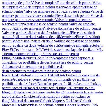
umplere şi de golire
Valve de umplere
Piese de schimb pentru Valve
de umplere
Valve de umplere pentru rezervoare aparente
Piese de
schimb pentru Valve de umplere pentru rezervoare aparente
Valve de
umplere pentru rezervoare ceramice
Piese de schimb pentru Valve de
umplere pentru rezervoare ceramice
Valve de umplere pentru
rezervoare universale
Piese de schimb pentru Valve de umplere
pentru rezervoare universale
Valve de golire
Piese de schimb pentru
Valve de golire
Spălare cu două volume de apă
Piese de schimb
pentru Spălare cu două volume de apă
Mecanisme
Piese de schimb
pentru Mecanisme
Spălare cu două volume de apă
Piese de schimb
pentru Spălare cu două volume de apă
Sisteme de alimentare
Geberit
FlowFit
Ţevi de sistem ML
Ţevi de sistem instalaţie de încălzire ML,
Therm
Conducte SL
Fitinguri
Piese de schimb pentru
Fitinguri
Mufe
Reducţii
Coturi
Teuri
Adaptoare fixe
Adaptoare şi
conexiuni, cu posibilitate de desfacere
Piese de schimb pentru
Adaptoare şi conexiuni, cu posibilitate de
desfacere
Închizători
Racorduri
Piese de schimb pentru
Racorduri
Distribuitor cu racord filetat
Distribuitor cu conexiuni de
presare
Adaptoare şi conexiuni pentru instalaţie de încălzire, cu
posibilitate de desfacere
Racorduri pentru încălzire
Accesorii
Izolații
pentru racorduri
Etanșări pentru țevi și fitinguri
Garnituri pentru
fitinguri
Dispozitive de fixare pentru țevi
Dispozitive de fixare pentru
racorduri
Etanșări sistem
Seturi șuruburi pentru conexiuni cu
flanșă
Material de consum
Geberit Mapress Oţel-Inox
Geberit
Mapress Oţel-Inox
Piese de schimb pentru Geberit Mapress Oţel-