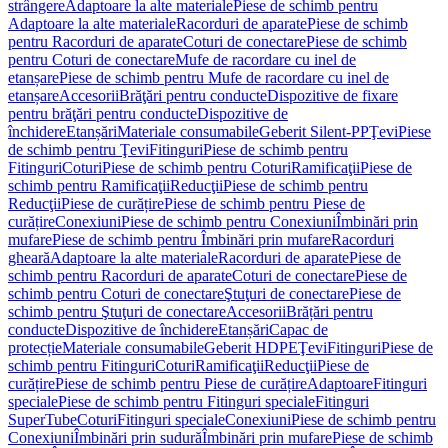
strângere
Adaptoare la alte materiale
Piese de schimb pentru
Adaptoare la alte materiale
Racorduri de aparate
Piese de schimb
pentru Racorduri de aparate
Coturi de conectare
Piese de schimb
pentru Coturi de conectare
Mufe de racordare cu inel de
etanșare
Piese de schimb pentru Mufe de racordare cu inel de
etanșare
Accesorii
Brăţări pentru conducte
Dispozitive de fixare
pentru brăţări pentru conducte
Dispozitive de
închidere
Etanșări
Materiale consumabile
Geberit Silent-PP
Ţevi
Piese
de schimb pentru Ţevi
Fitinguri
Piese de schimb pentru
Fitinguri
Coturi
Piese de schimb pentru Coturi
Ramificaţii
Piese de
schimb pentru Ramificaţii
Reducţii
Piese de schimb pentru
Reducţii
Piese de curățire
Piese de schimb pentru Piese de
curățire
Conexiuni
Piese de schimb pentru Conexiuni
Îmbinări prin
mufare
Piese de schimb pentru Îmbinări prin mufare
Racorduri
gheară
Adaptoare la alte materiale
Racorduri de aparate
Piese de
schimb pentru Racorduri de aparate
Coturi de conectare
Piese de
schimb pentru Coturi de conectare
Ştuţuri de conectare
Piese de
schimb pentru Ştuţuri de conectare
Accesorii
Brățări pentru
conducte
Dispozitive de închidere
Etanșări
Capac de
protecție
Materiale consumabile
Geberit HDPE
Ţevi
Fitinguri
Piese de
schimb pentru Fitinguri
Coturi
Ramificaţii
Reducţii
Piese de
curățire
Piese de schimb pentru Piese de curățire
Adaptoare
Fitinguri
speciale
Piese de schimb pentru Fitinguri speciale
Fitinguri
SuperTube
Coturi
Fitinguri speciale
Conexiuni
Piese de schimb pentru
Conexiuni
Îmbinări prin sudură
Îmbinări prin mufare
Piese de schimb