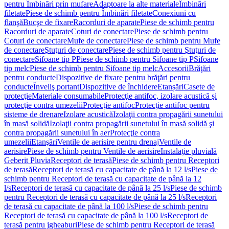
pentru Îmbinări prin mufare
Adaptoare la alte materiale
Îmbinări
filetate
Piese de schimb pentru Îmbinări filetate
Conexiuni cu
flanşă
Bucşe de fixare
Racorduri de aparate
Piese de schimb pentru
Racorduri de aparate
Coturi de conectare
Piese de schimb pentru
Coturi de conectare
Mufe de conectare
Piese de schimb pentru Mufe
de conectare
Ştuţuri de conectare
Piese de schimb pentru Ştuţuri de
conectare
Sifoane tip P
Piese de schimb pentru Sifoane tip P
Sifoane
tip melc
Piese de schimb pentru Sifoane tip melc
Accesorii
Brăţări
pentru conducte
Dispozitive de fixare pentru brăţări pentru
conducte
Înveliş portant
Dispozitive de închidere
Etanșări
Casete de
protecţie
Materiale consumabile
Protecţie antifoc, izolare acustică şi
protecţie contra umezelii
Protecţie antifoc
Protecţie antifoc pentru
sisteme de drenare
Izolare acustică
Izolaţii contra propagării sunetului
în masă solidă
Izolaţii contra propagării sunetului în masă solidă şi
contra propagării sunetului în aer
Protecţie contra
umezelii
Etanşări
Ventile de aerisire pentru drenaj
Ventile de
aerisire
Piese de schimb pentru Ventile de aerisire
Instalaţie pluvială
Geberit Pluvia
Receptori de terasă
Piese de schimb pentru Receptori
de terasă
Receptori de terasă cu capacitate de până la 12 l/s
Piese de
schimb pentru Receptori de terasă cu capacitate de până la 12
l/s
Receptori de terasă cu capacitate de până la 25 l/s
Piese de schimb
pentru Receptori de terasă cu capacitate de până la 25 l/s
Receptori
de terasă cu capacitate de până la 100 l/s
Piese de schimb pentru
Receptori de terasă cu capacitate de până la 100 l/s
Receptori de
terasă pentru jgheaburi
Piese de schimb pentru Receptori de terasă