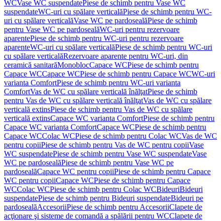
WC
Vase WC suspendate
Piese de schimb pentru Vase WC
suspendate
WC-uri cu spălare verticală
Piese de schimb pentru WC-
uri cu spălare verticală
Vase WC pe pardoseală
Piese de schimb
pentru Vase WC pe pardoseală
WC-uri pentru rezervoare
aparente
Piese de schimb pentru WC-uri pentru rezervoare
aparente
WC-uri cu spălare verticală
Piese de schimb pentru WC-uri
cu spălare verticală
Rezervoare aparente pentru WC-uri, din
ceramică sanitară
Monobloc
Capace WC
Piese de schimb pentru
Capace WC
Capace WC
Piese de schimb pentru Capace WC
WC-uri
varianta Comfort
Piese de schimb pentru WC-uri varianta
Comfort
Vas de WC cu spălare verticală înălţat
Piese de schimb
pentru Vas de WC cu spălare verticală înălţat
Vas de WC cu spălare
verticală extins
Piese de schimb pentru Vas de WC cu spălare
verticală extins
Capace WC varianta Comfort
Piese de schimb pentru
Capace WC varianta Comfort
Capace WC
Piese de schimb pentru
Capace WC
Colac WC
Piese de schimb pentru Colac WC
Vas de WC
pentru copii
Piese de schimb pentru Vas de WC pentru copii
Vase
WC suspendate
Piese de schimb pentru Vase WC suspendate
Vase
WC pe pardoseală
Piese de schimb pentru Vase WC pe
pardoseală
Capace WC pentru copii
Piese de schimb pentru Capace
WC pentru copii
Capace WC
Piese de schimb pentru Capace
WC
Colac WC
Piese de schimb pentru Colac WC
Bideuri
Bideuri
suspendate
Piese de schimb pentru Bideuri suspendate
Bideuri pe
pardoseală
Accesorii
Piese de schimb pentru Accesorii
Clapete de
acţionare şi sisteme de comandă a spălării pentru WC
Clapete de