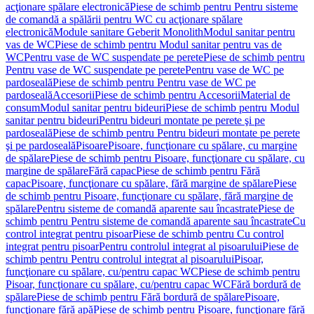
acţionare spălare electronică
Piese de schimb pentru Pentru sisteme
de comandă a spălării pentru WC cu acţionare spălare
electronică
Module sanitare Geberit Monolith
Modul sanitar pentru
vas de WC
Piese de schimb pentru Modul sanitar pentru vas de
WC
Pentru vase de WC suspendate pe perete
Piese de schimb pentru
Pentru vase de WC suspendate pe perete
Pentru vase de WC pe
pardoseală
Piese de schimb pentru Pentru vase de WC pe
pardoseală
Accesorii
Piese de schimb pentru Accesorii
Material de
consum
Modul sanitar pentru bideuri
Piese de schimb pentru Modul
sanitar pentru bideuri
Pentru bideuri montate pe perete şi pe
pardoseală
Piese de schimb pentru Pentru bideuri montate pe perete
şi pe pardoseală
Pisoare
Pisoare, funcţionare cu spălare, cu margine
de spălare
Piese de schimb pentru Pisoare, funcţionare cu spălare, cu
margine de spălare
Fără capac
Piese de schimb pentru Fără
capac
Pisoare, funcţionare cu spălare, fără margine de spălare
Piese
de schimb pentru Pisoare, funcţionare cu spălare, fără margine de
spălare
Pentru sisteme de comandă aparente sau încastrate
Piese de
schimb pentru Pentru sisteme de comandă aparente sau încastrate
Cu
control integrat pentru pisoar
Piese de schimb pentru Cu control
integrat pentru pisoar
Pentru controlul integrat al pisoarului
Piese de
schimb pentru Pentru controlul integrat al pisoarului
Pisoar,
funcţionare cu spălare, cu/pentru capac WC
Piese de schimb pentru
Pisoar, funcţionare cu spălare, cu/pentru capac WC
Fără bordură de
spălare
Piese de schimb pentru Fără bordură de spălare
Pisoare,
funcţionare fără apă
Piese de schimb pentru Pisoare, funcţionare fără