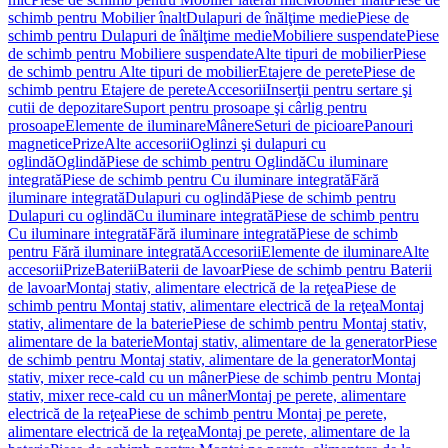
schimb pentru Mobilier înalt
Dulapuri de înălţime medie
Piese de
schimb pentru Dulapuri de înălţime medie
Mobiliere suspendate
Piese
de schimb pentru Mobiliere suspendate
Alte tipuri de mobilier
Piese
de schimb pentru Alte tipuri de mobilier
Etajere de perete
Piese de
schimb pentru Etajere de perete
Accesorii
Inserţii pentru sertare şi
cutii de depozitare
Suport pentru prosoape şi cârlig pentru
prosoape
Elemente de iluminare
Mânere
Seturi de picioare
Panouri
magnetice
Prize
Alte accesorii
Oglinzi şi dulapuri cu
oglindă
Oglindă
Piese de schimb pentru Oglindă
Cu iluminare
integrată
Piese de schimb pentru Cu iluminare integrată
Fără
iluminare integrată
Dulapuri cu oglindă
Piese de schimb pentru
Dulapuri cu oglindă
Cu iluminare integrată
Piese de schimb pentru
Cu iluminare integrată
Fără iluminare integrată
Piese de schimb
pentru Fără iluminare integrată
Accesorii
Elemente de iluminare
Alte
accesorii
Prize
Baterii
Baterii de lavoar
Piese de schimb pentru Baterii
de lavoar
Montaj stativ, alimentare electrică de la reţea
Piese de
schimb pentru Montaj stativ, alimentare electrică de la reţea
Montaj
stativ, alimentare de la baterie
Piese de schimb pentru Montaj stativ,
alimentare de la baterie
Montaj stativ, alimentare de la generator
Piese
de schimb pentru Montaj stativ, alimentare de la generator
Montaj
stativ, mixer rece-cald cu un mâner
Piese de schimb pentru Montaj
stativ, mixer rece-cald cu un mâner
Montaj pe perete, alimentare
electrică de la reţea
Piese de schimb pentru Montaj pe perete,
alimentare electrică de la reţea
Montaj pe perete, alimentare de la