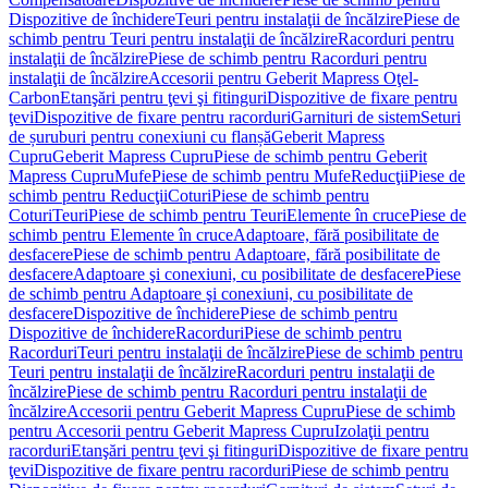
Dispozitive de închidere
Teuri pentru instalaţii de încălzire
Piese de
schimb pentru Teuri pentru instalaţii de încălzire
Racorduri pentru
instalaţii de încălzire
Piese de schimb pentru Racorduri pentru
instalaţii de încălzire
Accesorii pentru Geberit Mapress Oţel-
Carbon
Etanşări pentru ţevi şi fitinguri
Dispozitive de fixare pentru
ţevi
Dispozitive de fixare pentru racorduri
Garnituri de sistem
Seturi
de șuruburi pentru conexiuni cu flanșă
Geberit Mapress
Cupru
Geberit Mapress Cupru
Piese de schimb pentru Geberit
Mapress Cupru
Mufe
Piese de schimb pentru Mufe
Reducţii
Piese de
schimb pentru Reducţii
Coturi
Piese de schimb pentru
Coturi
Teuri
Piese de schimb pentru Teuri
Elemente în cruce
Piese de
schimb pentru Elemente în cruce
Adaptoare, fără posibilitate de
desfacere
Piese de schimb pentru Adaptoare, fără posibilitate de
desfacere
Adaptoare şi conexiuni, cu posibilitate de desfacere
Piese
de schimb pentru Adaptoare şi conexiuni, cu posibilitate de
desfacere
Dispozitive de închidere
Piese de schimb pentru
Dispozitive de închidere
Racorduri
Piese de schimb pentru
Racorduri
Teuri pentru instalaţii de încălzire
Piese de schimb pentru
Teuri pentru instalaţii de încălzire
Racorduri pentru instalaţii de
încălzire
Piese de schimb pentru Racorduri pentru instalaţii de
încălzire
Accesorii pentru Geberit Mapress Cupru
Piese de schimb
pentru Accesorii pentru Geberit Mapress Cupru
Izolaţii pentru
racorduri
Etanşări pentru ţevi şi fitinguri
Dispozitive de fixare pentru
ţevi
Dispozitive de fixare pentru racorduri
Piese de schimb pentru