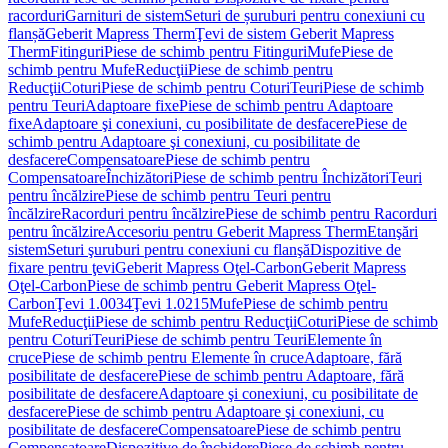
racorduri
Garnituri de sistem
Seturi de șuruburi pentru conexiuni cu
flanșă
Geberit Mapress Therm
Ţevi de sistem Geberit Mapress
Therm
Fitinguri
Piese de schimb pentru Fitinguri
Mufe
Piese de
schimb pentru Mufe
Reducţii
Piese de schimb pentru
Reducţii
Coturi
Piese de schimb pentru Coturi
Teuri
Piese de schimb
pentru Teuri
Adaptoare fixe
Piese de schimb pentru Adaptoare
fixe
Adaptoare şi conexiuni, cu posibilitate de desfacere
Piese de
schimb pentru Adaptoare şi conexiuni, cu posibilitate de
desfacere
Compensatoare
Piese de schimb pentru
Compensatoare
Închizători
Piese de schimb pentru Închizători
Teuri
pentru încălzire
Piese de schimb pentru Teuri pentru
încălzire
Racorduri pentru încălzire
Piese de schimb pentru Racorduri
pentru încălzire
Accesoriu pentru Geberit Mapress Therm
Etanşări
sistem
Seturi şuruburi pentru conexiuni cu flanşă
Dispozitive de
fixare pentru ţevi
Geberit Mapress Oţel-Carbon
Geberit Mapress
Oţel-Carbon
Piese de schimb pentru Geberit Mapress Oţel-
Carbon
Ţevi 1.0034
Ţevi 1.0215
Mufe
Piese de schimb pentru
Mufe
Reducţii
Piese de schimb pentru Reducţii
Coturi
Piese de schimb
pentru Coturi
Teuri
Piese de schimb pentru Teuri
Elemente în
cruce
Piese de schimb pentru Elemente în cruce
Adaptoare, fără
posibilitate de desfacere
Piese de schimb pentru Adaptoare, fără
posibilitate de desfacere
Adaptoare şi conexiuni, cu posibilitate de
desfacere
Piese de schimb pentru Adaptoare şi conexiuni, cu
posibilitate de desfacere
Compensatoare
Piese de schimb pentru
Compensatoare
Dispozitive de închidere
Piese de schimb pentru