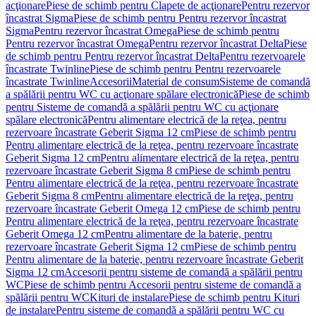
acţionare
Piese de schimb pentru Clapete de acţionare
Pentru rezervor
încastrat Sigma
Piese de schimb pentru Pentru rezervor încastrat
Sigma
Pentru rezervor încastrat Omega
Piese de schimb pentru
Pentru rezervor încastrat Omega
Pentru rezervor încastrat Delta
Piese
de schimb pentru Pentru rezervor încastrat Delta
Pentru rezervoarele
încastrate Twinline
Piese de schimb pentru Pentru rezervoarele
încastrate Twinline
Accesorii
Material de consum
Sisteme de comandă
a spălării pentru WC cu acţionare spălare electronică
Piese de schimb
pentru Sisteme de comandă a spălării pentru WC cu acţionare
spălare electronică
Pentru alimentare electrică de la reţea, pentru
rezervoare încastrate Geberit Sigma 12 cm
Piese de schimb pentru
Pentru alimentare electrică de la reţea, pentru rezervoare încastrate
Geberit Sigma 12 cm
Pentru alimentare electrică de la reţea, pentru
rezervoare încastrate Geberit Sigma 8 cm
Piese de schimb pentru
Pentru alimentare electrică de la reţea, pentru rezervoare încastrate
Geberit Sigma 8 cm
Pentru alimentare electrică de la reţea, pentru
rezervoare încastrate Geberit Omega 12 cm
Piese de schimb pentru
Pentru alimentare electrică de la reţea, pentru rezervoare încastrate
Geberit Omega 12 cm
Pentru alimentare de la baterie, pentru
rezervoare încastrate Geberit Sigma 12 cm
Piese de schimb pentru
Pentru alimentare de la baterie, pentru rezervoare încastrate Geberit
Sigma 12 cm
Accesorii pentru sisteme de comandă a spălării pentru
WC
Piese de schimb pentru Accesorii pentru sisteme de comandă a
spălării pentru WC
Kituri de instalare
Piese de schimb pentru Kituri
de instalare
Pentru sisteme de comandă a spălării pentru WC cu