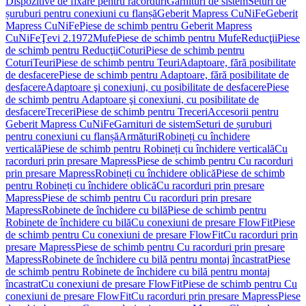
Dispozitive de fixare pentru racorduri
Garnituri de sistem
Seturi de
șuruburi pentru conexiuni cu flanșă
Geberit Mapress CuNiFe
Geberit
Mapress CuNiFe
Piese de schimb pentru Geberit Mapress
CuNiFe
Ţevi 2.1972
Mufe
Piese de schimb pentru Mufe
Reducţii
Piese
de schimb pentru Reducţii
Coturi
Piese de schimb pentru
Coturi
Teuri
Piese de schimb pentru Teuri
Adaptoare, fără posibilitate
de desfacere
Piese de schimb pentru Adaptoare, fără posibilitate de
desfacere
Adaptoare şi conexiuni, cu posibilitate de desfacere
Piese
de schimb pentru Adaptoare şi conexiuni, cu posibilitate de
desfacere
Treceri
Piese de schimb pentru Treceri
Accesorii pentru
Geberit Mapress CuNiFe
Garnituri de sistem
Seturi de șuruburi
pentru conexiuni cu flanșă
Armături
Robineți cu închidere
verticală
Piese de schimb pentru Robineți cu închidere verticală
Cu
racorduri prin presare Mapress
Piese de schimb pentru Cu racorduri
prin presare Mapress
Robineți cu închidere oblică
Piese de schimb
pentru Robineți cu închidere oblică
Cu racorduri prin presare
Mapress
Piese de schimb pentru Cu racorduri prin presare
Mapress
Robinete de închidere cu bilă
Piese de schimb pentru
Robinete de închidere cu bilă
Cu conexiuni de presare FlowFit
Piese
de schimb pentru Cu conexiuni de presare FlowFit
Cu racorduri prin
presare Mapress
Piese de schimb pentru Cu racorduri prin presare
Mapress
Robinete de închidere cu bilă pentru montaj încastrat
Piese
de schimb pentru Robinete de închidere cu bilă pentru montaj
încastrat
Cu conexiuni de presare FlowFit
Piese de schimb pentru Cu
conexiuni de presare FlowFit
Cu racorduri prin presare Mapress
Piese