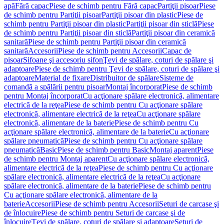
apă
Fără capac
Piese de schimb pentru Fără capac
Partiţii pisoar
Piese
de schimb pentru Partiţii pisoar
Partiţii pisoar din plastic
Piese de
schimb pentru Partiţii pisoar din plastic
Partiţii pisoar din sticlă
Piese
de schimb pentru Partiţii pisoar din sticlă
Partiţii pisoar din ceramică
sanitară
Piese de schimb pentru Partiţii pisoar din ceramică
sanitară
Accesorii
Piese de schimb pentru Accesorii
Capac de
pisoar
Sifoane şi accesoriu sifon
Ţevi de spălare, coturi de spălare şi
adaptoare
Piese de schimb pentru Ţevi de spălare, coturi de spălare şi
adaptoare
Material de fixare
Distribuitor de spălare
Sisteme de
comandă a spălării pentru pisoar
Montaj încorporat
Piese de schimb
pentru Montaj încorporat
Cu acţionare spălare electronică, alimentare
electrică de la reţea
Piese de schimb pentru Cu acţionare spălare
electronică, alimentare electrică de la reţea
Cu acţionare spălare
electronică, alimentare de la baterie
Piese de schimb pentru Cu
acţionare spălare electronică, alimentare de la baterie
Cu acţionare
spălare pneumatică
Piese de schimb pentru Cu acţionare spălare
pneumatică
Basic
Piese de schimb pentru Basic
Montaj aparent
Piese
de schimb pentru Montaj aparent
Cu acţionare spălare electronică,
alimentare electrică de la reţea
Piese de schimb pentru Cu acţionare
spălare electronică, alimentare electrică de la reţea
Cu acţionare
spălare electronică, alimentare de la baterie
Piese de schimb pentru
Cu acţionare spălare electronică, alimentare de la
baterie
Accesorii
Piese de schimb pentru Accesorii
Seturi de carcase şi
de înlocuire
Piese de schimb pentru Seturi de carcase şi de
înlocuire
Ţevi de spălare, coturi de spălare şi adaptoare
Seturi de