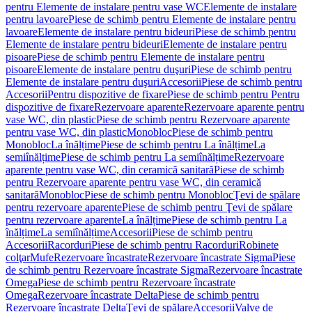
pentru Elemente de instalare pentru vase WC
Elemente de instalare
pentru lavoare
Piese de schimb pentru Elemente de instalare pentru
lavoare
Elemente de instalare pentru bideuri
Piese de schimb pentru
Elemente de instalare pentru bideuri
Elemente de instalare pentru
pisoare
Piese de schimb pentru Elemente de instalare pentru
pisoare
Elemente de instalare pentru duşuri
Piese de schimb pentru
Elemente de instalare pentru duşuri
Accesorii
Piese de schimb pentru
Accesorii
Pentru dispozitive de fixare
Piese de schimb pentru Pentru
dispozitive de fixare
Rezervoare aparente
Rezervoare aparente pentru
vase WC, din plastic
Piese de schimb pentru Rezervoare aparente
pentru vase WC, din plastic
Monobloc
Piese de schimb pentru
Monobloc
La înălțime
Piese de schimb pentru La înălțime
La
semiînălțime
Piese de schimb pentru La semiînălțime
Rezervoare
aparente pentru vase WC, din ceramică sanitară
Piese de schimb
pentru Rezervoare aparente pentru vase WC, din ceramică
sanitară
Monobloc
Piese de schimb pentru Monobloc
Ţevi de spălare
pentru rezervoare aparente
Piese de schimb pentru Ţevi de spălare
pentru rezervoare aparente
La înălțime
Piese de schimb pentru La
înălțime
La semiînălțime
Accesorii
Piese de schimb pentru
Accesorii
Racorduri
Piese de schimb pentru Racorduri
Robinete
colţar
Mufe
Rezervoare încastrate
Rezervoare încastrate Sigma
Piese
de schimb pentru Rezervoare încastrate Sigma
Rezervoare încastrate
Omega
Piese de schimb pentru Rezervoare încastrate
Omega
Rezervoare încastrate Delta
Piese de schimb pentru
Rezervoare încastrate Delta
Ţevi de spălare
Accesorii
Valve de