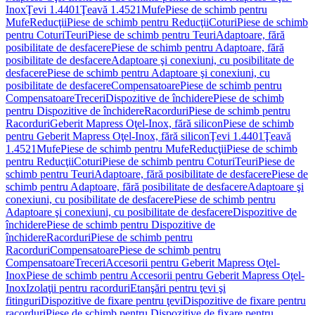
Inox
Ţevi 1.4401
Ţeavă 1.4521
Mufe
Piese de schimb pentru
Mufe
Reducţii
Piese de schimb pentru Reducţii
Coturi
Piese de schimb
pentru Coturi
Teuri
Piese de schimb pentru Teuri
Adaptoare, fără
posibilitate de desfacere
Piese de schimb pentru Adaptoare, fără
posibilitate de desfacere
Adaptoare şi conexiuni, cu posibilitate de
desfacere
Piese de schimb pentru Adaptoare şi conexiuni, cu
posibilitate de desfacere
Compensatoare
Piese de schimb pentru
Compensatoare
Treceri
Dispozitive de închidere
Piese de schimb
pentru Dispozitive de închidere
Racorduri
Piese de schimb pentru
Racorduri
Geberit Mapress Oţel-Inox, fără silicon
Piese de schimb
pentru Geberit Mapress Oţel-Inox, fără silicon
Ţevi 1.4401
Ţeavă
1.4521
Mufe
Piese de schimb pentru Mufe
Reducţii
Piese de schimb
pentru Reducţii
Coturi
Piese de schimb pentru Coturi
Teuri
Piese de
schimb pentru Teuri
Adaptoare, fără posibilitate de desfacere
Piese de
schimb pentru Adaptoare, fără posibilitate de desfacere
Adaptoare şi
conexiuni, cu posibilitate de desfacere
Piese de schimb pentru
Adaptoare şi conexiuni, cu posibilitate de desfacere
Dispozitive de
închidere
Piese de schimb pentru Dispozitive de
închidere
Racorduri
Piese de schimb pentru
Racorduri
Compensatoare
Piese de schimb pentru
Compensatoare
Treceri
Accesorii pentru Geberit Mapress Oţel-
Inox
Piese de schimb pentru Accesorii pentru Geberit Mapress Oţel-
Inox
Izolaţii pentru racorduri
Etanşări pentru ţevi şi
fitinguri
Dispozitive de fixare pentru ţevi
Dispozitive de fixare pentru
racorduri
Piese de schimb pentru Dispozitive de fixare pentru