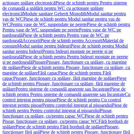
acţionare spălare electronică
Piese de schimb pentru Pentru sisteme
de comandă a spălării pentru WC cu acţionare spălare
electronică
Module sanitare Geberit Monolith
Modul sanitar pentru
vas de WC
Piese de schimb pentru Modul sanitar pentru vas de
WC
Pentru vase de WC suspendate pe perete
Piese de schimb pentru
Pentru vase de WC suspendate pe perete
Pentru vase de WC pe
pardoseală
Piese de schimb pentru Pentru vase de WC pe
pardoseală
Accesorii
Piese de schimb pentru Accesorii
Material de
consum
Modul sanitar pentru bideuri
Piese de schimb pentru Modul
sanitar pentru bideuri
Pentru bideuri montate pe perete şi pe
pardoseală
Piese de schimb pentru Pentru bideuri montate pe perete
şi pe pardoseală
Pisoare
Pisoare, funcţionare cu spălare, cu margine
de spălare
Piese de schimb pentru Pisoare, funcţionare cu spălare, cu
margine de spălare
Fără capac
Piese de schimb pentru Fără
capac
Pisoare, funcţionare cu spălare, fără margine de spălare
Piese
de schimb pentru Pisoare, funcţionare cu spălare, fără margine de
spălare
Pentru sisteme de comandă aparente sau încastrate
Piese de
schimb pentru Pentru sisteme de comandă aparente sau încastrate
Cu
control integrat pentru pisoar
Piese de schimb pentru Cu control
integrat pentru pisoar
Pentru controlul integrat al pisoarului
Piese de
schimb pentru Pentru controlul integrat al pisoarului
Pisoar,
funcţionare cu spălare, cu/pentru capac WC
Piese de schimb pentru
Pisoar, funcţionare cu spălare, cu/pentru capac WC
Fără bordură de
spălare
Piese de schimb pentru Fără bordură de spălare
Pisoare,
funcţionare fără apă
Piese de schimb pentru Pisoare, funcţionare fără