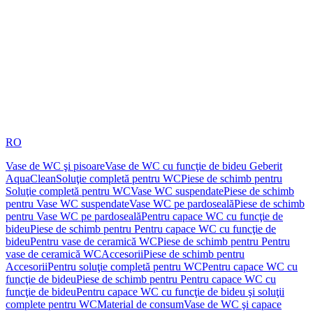
RO
Vase de WC şi pisoare
Vase de WC cu funcţie de bideu Geberit
AquaClean
Soluţie completă pentru WC
Piese de schimb pentru
Soluţie completă pentru WC
Vase WC suspendate
Piese de schimb
pentru Vase WC suspendate
Vase WC pe pardoseală
Piese de schimb
pentru Vase WC pe pardoseală
Pentru capace WC cu funcţie de
bideu
Piese de schimb pentru Pentru capace WC cu funcţie de
bideu
Pentru vase de ceramică WC
Piese de schimb pentru Pentru
vase de ceramică WC
Accesorii
Piese de schimb pentru
Accesorii
Pentru soluţie completă pentru WC
Pentru capace WC cu
funcţie de bideu
Piese de schimb pentru Pentru capace WC cu
funcţie de bideu
Pentru capace WC cu funcţie de bideu şi soluţii
complete pentru WC
Material de consum
Vase de WC şi capace