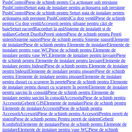
PushControl
Piese de schimb pentru Cu acţionare sub presiune
PushControl
Seturi gata de instalare pentru acţionarea sub presiune
PushControl
Piese de schimb pentru Seturi gata de instalare pentru
acţionarea sub presiune PushControl
Cu dop ventil
Piese de schimb
pentru Cu dop ventil
Accesorii pentru sifoane pentru căzi de
baie
Seturi racord
Racorduri la apă
Sisteme de instalaţii şi de
spălare
Geberit Duofix
Pereţi sistem
Piese de schimb pentru Pereţi
sistem
Sisteme suport
Piese de schimb pentru Sisteme suport
Elemente
de instalare
Piese de schimb pentru Elemente de instalare
Elemente de
instalare pentru vase WC
Piese de schimb pentru Elemente de
instalare pentru vase WC
Elemente de instalare pentru lavoare
Piese
de schimb pentru Elemente de instalare pentru lavoare
Elemente de
instalare pentru bideuri
Piese de schimb pentru Elemente de instalare
pentru bideuri
Elemente de instalare pentru pisoare
Piese de schimb
pentru Elemente de instalare pentru pisoare
Elemente de instalare
pentru duşuri cu scurgere în perete
Piese de schimb pentru Elemente
de instalare pentru duşuri cu scurgere în perete
Elemente de instalare
pentru sarcini în consolă
Piese de schimb pentru Elemente de
instalare pentru sarcini în consolă
Accesoriu
Piese de schimb pentru
Accesoriu
Geberit GIS
Elemente de instalare
Piese de schimb pentru
Elemente de instalare
Accesorii
Piese de schimb pentru
Accesorii
Accesorii
Piese de schimb pentru Accesorii
Pentru pereţi de
sistem
Piese de schimb pentru Pentru pereţi de sistem
Geberit
Kombifix
Elemente de instalare
Piese de schimb pentru Elemente de
instalare
Elemente de instalare pentru vase WC
Piese de schimb