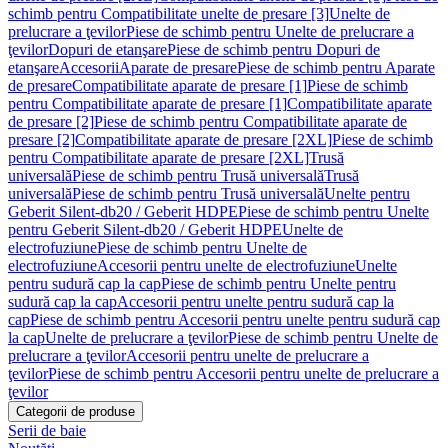
schimb pentru Compatibilitate unelte de presare [3]
Unelte de
prelucrare a ţevilor
Piese de schimb pentru Unelte de prelucrare a
ţevilor
Dopuri de etanşare
Piese de schimb pentru Dopuri de
etanşare
Accesorii
Aparate de presare
Piese de schimb pentru Aparate
de presare
Compatibilitate aparate de presare [1]
Piese de schimb
pentru Compatibilitate aparate de presare [1]
Compatibilitate aparate
de presare [2]
Piese de schimb pentru Compatibilitate aparate de
presare [2]
Compatibilitate aparate de presare [2XL]
Piese de schimb
pentru Compatibilitate aparate de presare [2XL]
Trusă
universală
Piese de schimb pentru Trusă universală
Trusă
universală
Piese de schimb pentru Trusă universală
Unelte pentru
Geberit Silent-db20 / Geberit HDPE
Piese de schimb pentru Unelte
pentru Geberit Silent-db20 / Geberit HDPE
Unelte de
electrofuziune
Piese de schimb pentru Unelte de
electrofuziune
Accesorii pentru unelte de electrofuziune
Unelte
pentru sudură cap la cap
Piese de schimb pentru Unelte pentru
sudură cap la cap
Accesorii pentru unelte pentru sudură cap la
cap
Piese de schimb pentru Accesorii pentru unelte pentru sudură cap
la cap
Unelte de prelucrare a ţevilor
Piese de schimb pentru Unelte de
prelucrare a ţevilor
Accesorii pentru unelte de prelucrare a
ţevilor
Piese de schimb pentru Accesorii pentru unelte de prelucrare a
ţevilor
Categorii de produse
Serii de baie