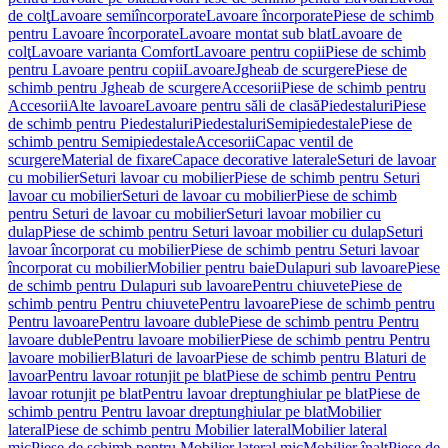
de colţ
Lavoare semiîncorporate
Lavoare încorporate
Piese de schimb
pentru Lavoare încorporate
Lavoare montat sub blat
Lavoare de
colţ
Lavoare varianta Comfort
Lavoare pentru copii
Piese de schimb
pentru Lavoare pentru copii
Lavoare
Jgheab de scurgere
Piese de
schimb pentru Jgheab de scurgere
Accesorii
Piese de schimb pentru
Accesorii
Alte lavoare
Lavoare pentru săli de clasă
Piedestaluri
Piese
de schimb pentru Piedestaluri
Piedestaluri
Semipiedestale
Piese de
schimb pentru Semipiedestale
Accesorii
Capac ventil de
scurgere
Material de fixare
Capace decorative laterale
Seturi de lavoar
cu mobilier
Seturi lavoar cu mobilier
Piese de schimb pentru Seturi
lavoar cu mobilier
Seturi de lavoar cu mobilier
Piese de schimb
pentru Seturi de lavoar cu mobilier
Seturi lavoar mobilier cu
dulap
Piese de schimb pentru Seturi lavoar mobilier cu dulap
Seturi
lavoar încorporat cu mobilier
Piese de schimb pentru Seturi lavoar
încorporat cu mobilier
Mobilier pentru baie
Dulapuri sub lavoare
Piese
de schimb pentru Dulapuri sub lavoare
Pentru chiuvete
Piese de
schimb pentru Pentru chiuvete
Pentru lavoare
Piese de schimb pentru
Pentru lavoare
Pentru lavoare duble
Piese de schimb pentru Pentru
lavoare duble
Pentru lavoare mobilier
Piese de schimb pentru Pentru
lavoare mobilier
Blaturi de lavoar
Piese de schimb pentru Blaturi de
lavoar
Pentru lavoar rotunjit pe blat
Piese de schimb pentru Pentru
lavoar rotunjit pe blat
Pentru lavoar dreptunghiular pe blat
Piese de
schimb pentru Pentru lavoar dreptunghiular pe blat
Mobilier
lateral
Piese de schimb pentru Mobilier lateral
Mobilier lateral
mic
Piese de schimb pentru Mobilier lateral mic
Mobilier înalt
Piese de