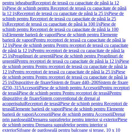
pentru jgheaburi
Receptori de terasă cu capacitate de până la 12
l/s
Piese de schimb pentru Receptori de terasă cu capacitate de până
la 12 l/s
Receptori de terasă cu capacitate de până la 25 l/s
Piese de
schimb pentru Receptori de terasă cu capacitate de până la 25
l/s
Receptori de terasă cu capacitate de până la 100 l/s
Piese de
schimb pentru Receptori de terasă cu capacitate de până la 100
l/s
Elemente barieră de vapori
Piese de schimb pentru Elemente
barieră de vapori
Pentru receptori de terasă cu capacitate de până la
12 l/s
Piese de schimb pentru Pentru receptori de terasă cu capacitate
de până la 12 l/s
Pentru receptori de terasă cu capacitate de până la
25 l/s
Preaplinuri de urgenţă
Piese de schimb pentru Preaplinuri de
urgenţă
Pentru receptori de terasă cu capacitate de până la 12 l/s
Piese
de schimb pentru Pentru receptori de terasă cu capacitate de până la
12 l/s
Pentru receptori de terasă cu capacitate de până la 25 l/s
Piese
de schimb pentru Pentru receptori de terasă cu capacitate de până la
25 l/s
Dispozitive de fixare
Sistem de fixare d40–200
Sistem de fixare
d250–315
Accesorii
Piese de schimb pentru Accesorii
Pentru receptori
de terasă
Piese de schimb pentru Pentru receptori de terasă
Pentru
dispozitive de fixare
Sistem convenţional de drenaj al
acoperişului
Receptori de terasă
Piese de schimb pentru Receptori de
terasă
Elemente barieră de vapori
Piese de schimb pentru Elemente
barieră de vapori
Accesorii
Piese de schimb pentru Accesorii
Drenaj
prin pardoseală
Drenarea suprafeţelor pentru interior şi exterior
Piese
de schimb pentru Drenarea suprafeţelor pentru interior şi
exterior
Sifoane de pardoseală pentru balcoane și terase, 10 x 10