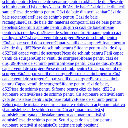
schimb pentru Elemente de separare pentru cadă
Uşi de duş
Piese de
schimb pentru Uşi de duş
Accesorii
Căzi de baie
Căzi de baie din acril
sanitar
Piese de schimb pentru Căzi de baie din acril sanitar
Căzi de
baie rectangulare
Piese de schimb pentru Căzi de baie
rectangulare
Căzi de baie din material compozit
Căzi de baie pentru
bebeluşi
Racorduri aparate pentru duşuri şi căzi de baie
Sifoane
pentru căzi de duş, d52
Piese de schimb pentru Sifoane pentru căzi
de duş, d52
Fără capac ventil de scurgere
Piese de schimb pentru
Fără capac ventil de scurgere
Capac ventil de scurgere
Sifoane pentru
căzi de duş, d62
Piese de schimb pentru Sifoane pentru căzi de duş,
d62
Fără capac ventil de scurgere
Piese de schimb pentru Fără capac
ventil de scurgere
Capac ventil de scurgere
Sifoane pentru căzi de
duş, d90
Piese de schimb pentru Sifoane pentru căzi de duş, d90
Cu
capac ventil de scurgere
Piese de schimb pentru Cu capac ventil de
scurgere
Fără capac ventil de scurgere
Piese de schimb pentru Fără
capac ventil de scurgere
Capac ventil de scurgere
Piese de schimb
pentru Capac ventil de scurgere
Sifoane pentru căzi de baie,
d52
Piese de schimb pentru Sifoane pentru căzi de baie, d52
Cu
acţionare rotativă
Piese de schimb pentru Cu acţionare rotativă
Seturi
gata de instalare pentru acţionare rotativă
Piese de schimb pentru
Seturi gata de instalare pentru acţionare rotativă
Cu acţionare rotativă
şi admisie
Piese de schimb pentru Cu acţionare rotativă şi
admisie
Seturi gata de instalare pentru acţionare rotativă şi
admisie
Piese de schimb pentru Seturi gata de instalare pentru
acţionare rotativă şi admisie
Cu acţionare sub presiune