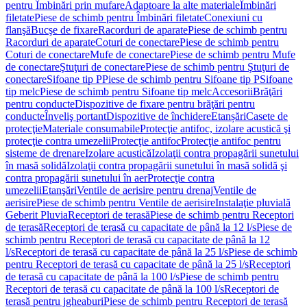
pentru Îmbinări prin mufare
Adaptoare la alte materiale
Îmbinări
filetate
Piese de schimb pentru Îmbinări filetate
Conexiuni cu
flanşă
Bucşe de fixare
Racorduri de aparate
Piese de schimb pentru
Racorduri de aparate
Coturi de conectare
Piese de schimb pentru
Coturi de conectare
Mufe de conectare
Piese de schimb pentru Mufe
de conectare
Ştuţuri de conectare
Piese de schimb pentru Ştuţuri de
conectare
Sifoane tip P
Piese de schimb pentru Sifoane tip P
Sifoane
tip melc
Piese de schimb pentru Sifoane tip melc
Accesorii
Brăţări
pentru conducte
Dispozitive de fixare pentru brăţări pentru
conducte
Înveliş portant
Dispozitive de închidere
Etanșări
Casete de
protecţie
Materiale consumabile
Protecţie antifoc, izolare acustică şi
protecţie contra umezelii
Protecţie antifoc
Protecţie antifoc pentru
sisteme de drenare
Izolare acustică
Izolaţii contra propagării sunetului
în masă solidă
Izolaţii contra propagării sunetului în masă solidă şi
contra propagării sunetului în aer
Protecţie contra
umezelii
Etanşări
Ventile de aerisire pentru drenaj
Ventile de
aerisire
Piese de schimb pentru Ventile de aerisire
Instalaţie pluvială
Geberit Pluvia
Receptori de terasă
Piese de schimb pentru Receptori
de terasă
Receptori de terasă cu capacitate de până la 12 l/s
Piese de
schimb pentru Receptori de terasă cu capacitate de până la 12
l/s
Receptori de terasă cu capacitate de până la 25 l/s
Piese de schimb
pentru Receptori de terasă cu capacitate de până la 25 l/s
Receptori
de terasă cu capacitate de până la 100 l/s
Piese de schimb pentru
Receptori de terasă cu capacitate de până la 100 l/s
Receptori de
terasă pentru jgheaburi
Piese de schimb pentru Receptori de terasă