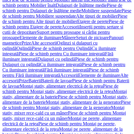
schimb pentru Mobilier înalt
Dulapuri de înălţime medie
Piese de
schimb pentru Dulapuri de înălţime medie
Mobiliere suspendate
Piese
de schimb pentru Mobiliere suspendate
Alte tipuri de mobilier
Piese
de schimb pentru Alte tipuri de mobilier
Etajere de perete
Piese de
schimb pentru Etajere de perete
Accesorii
Inserţii pentru sertare şi
cutii de depozitare
Suport pentru prosoape şi cârlig pentru
prosoape
Elemente de iluminare
Mânere
Seturi de picioare
Panouri
magnetice
Prize
Alte accesorii
Oglinzi şi dulapuri cu
oglindă
Oglindă
Piese de schimb pentru Oglindă
Cu iluminare
integrată
Piese de schimb pentru Cu iluminare integrată
Fără
iluminare integrată
Dulapuri cu oglindă
Piese de schimb pentru
Dulapuri cu oglindă
Cu iluminare integrată
Piese de schimb pentru
Cu iluminare integrată
Fără iluminare integrată
Piese de schimb
pentru Fără iluminare integrată
Accesorii
Elemente de iluminare
Alte
accesorii
Prize
Baterii
Baterii de lavoar
Piese de schimb pentru Baterii
de lavoar
Montaj stativ, alimentare electrică de la reţea
Piese de
schimb pentru Montaj stativ, alimentare electrică de la reţea
Montaj
stativ, alimentare de la baterie
Piese de schimb pentru Montaj stativ,
alimentare de la baterie
Montaj stativ, alimentare de la generator
Piese
de schimb pentru Montaj stativ, alimentare de la generator
Montaj
stativ, mixer rece-cald cu un mâner
Piese de schimb pentru Montaj
stativ, mixer rece-cald cu un mâner
Montaj pe perete, alimentare
electrică de la reţea
Piese de schimb pentru Montaj pe perete,
alimentare electrică de la reţea
Montaj pe perete, alimentare de la