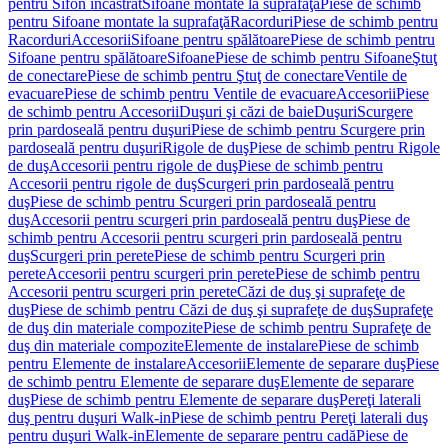
pentru Sifon încastrat
Sifoane montate la suprafaţă
Piese de schimb
pentru Sifoane montate la suprafaţă
Racorduri
Piese de schimb pentru
Racorduri
Accesorii
Sifoane pentru spălătoare
Piese de schimb pentru
Sifoane pentru spălătoare
Sifoane
Piese de schimb pentru Sifoane
Ştuţ
de conectare
Piese de schimb pentru Ştuţ de conectare
Ventile de
evacuare
Piese de schimb pentru Ventile de evacuare
Accesorii
Piese
de schimb pentru Accesorii
Duşuri şi căzi de baie
Duşuri
Scurgere
prin pardoseală pentru duşuri
Piese de schimb pentru Scurgere prin
pardoseală pentru duşuri
Rigole de duş
Piese de schimb pentru Rigole
de duş
Accesorii pentru rigole de duş
Piese de schimb pentru
Accesorii pentru rigole de duş
Scurgeri prin pardoseală pentru
duş
Piese de schimb pentru Scurgeri prin pardoseală pentru
duş
Accesorii pentru scurgeri prin pardoseală pentru duş
Piese de
schimb pentru Accesorii pentru scurgeri prin pardoseală pentru
duş
Scurgeri prin perete
Piese de schimb pentru Scurgeri prin
perete
Accesorii pentru scurgeri prin perete
Piese de schimb pentru
Accesorii pentru scurgeri prin perete
Căzi de duş şi suprafeţe de
duş
Piese de schimb pentru Căzi de duş şi suprafeţe de duş
Suprafeţe
de duş din materiale compozite
Piese de schimb pentru Suprafeţe de
duş din materiale compozite
Elemente de instalare
Piese de schimb
pentru Elemente de instalare
Accesorii
Elemente de separare duş
Piese
de schimb pentru Elemente de separare duş
Elemente de separare
duş
Piese de schimb pentru Elemente de separare duş
Pereţi laterali
duş pentru duşuri Walk-in
Piese de schimb pentru Pereţi laterali duş
pentru duşuri Walk-in
Elemente de separare pentru cadă
Piese de