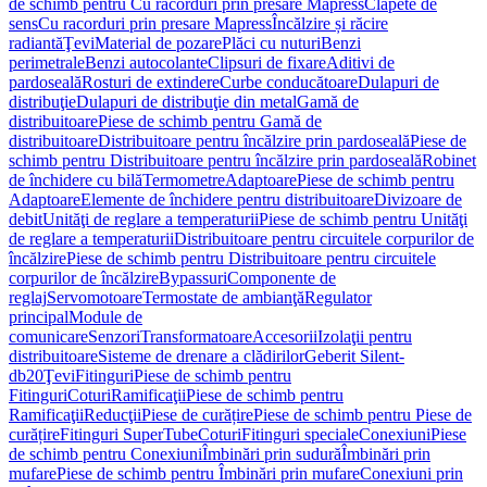
de schimb pentru Cu racorduri prin presare Mapress
Clapete de
sens
Cu racorduri prin presare Mapress
Încălzire și răcire
radiantă
Ţevi
Material de pozare
Plăci cu nuturi
Benzi
perimetrale
Benzi autocolante
Clipsuri de fixare
Aditivi de
pardoseală
Rosturi de extindere
Curbe conducătoare
Dulapuri de
distribuţie
Dulapuri de distribuţie din metal
Gamă de
distribuitoare
Piese de schimb pentru Gamă de
distribuitoare
Distribuitoare pentru încălzire prin pardoseală
Piese de
schimb pentru Distribuitoare pentru încălzire prin pardoseală
Robinet
de închidere cu bilă
Termometre
Adaptoare
Piese de schimb pentru
Adaptoare
Elemente de închidere pentru distribuitoare
Divizoare de
debit
Unităţi de reglare a temperaturii
Piese de schimb pentru Unităţi
de reglare a temperaturii
Distribuitoare pentru circuitele corpurilor de
încălzire
Piese de schimb pentru Distribuitoare pentru circuitele
corpurilor de încălzire
Bypassuri
Componente de
reglaj
Servomotoare
Termostate de ambianţă
Regulator
principal
Module de
comunicare
Senzori
Transformatoare
Accesorii
Izolaţii pentru
distribuitoare
Sisteme de drenare a clădirilor
Geberit Silent-
db20
Ţevi
Fitinguri
Piese de schimb pentru
Fitinguri
Coturi
Ramificaţii
Piese de schimb pentru
Ramificaţii
Reducţii
Piese de curățire
Piese de schimb pentru Piese de
curățire
Fitinguri SuperTube
Coturi
Fitinguri speciale
Conexiuni
Piese
de schimb pentru Conexiuni
Îmbinări prin sudură
Îmbinări prin
mufare
Piese de schimb pentru Îmbinări prin mufare
Conexiuni prin