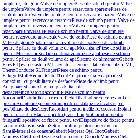
umplere şi de golire
Valve de umplere
Piese de schimb pentru Valve
de umplere
Valve de umplere pentru rezervoare aparente
Piese de
schimb pentru Valve de umplere pentru rezervoare aparente
Valve de
umplere pentru rezervoare ceramice
Piese de schimb pentru Valve de
umplere pentru rezervoare ceramice
Valve de umplere pentru
rezervoare universale
Piese de schimb pentru Valve de umplere
pentru rezervoare universale
Valve de golire
Piese de schimb pentru
Valve de golire
Spălare cu două volume de apă
Piese de schimb
pentru Spălare cu două volume de apă
Mecanisme
Piese de schimb
pentru Mecanisme
Spălare cu două volume de apă
Piese de schimb
pentru Spălare cu două volume de apă
Sisteme de alimentare
Geberit
FlowFit
Ţevi de sistem ML
Ţevi de sistem instalaţie de încălzire ML,
Therm
Conducte SL
Fitinguri
Piese de schimb pentru
Fitinguri
Mufe
Reducţii
Coturi
Teuri
Adaptoare fixe
Adaptoare şi
conexiuni, cu posibilitate de desfacere
Piese de schimb pentru
Adaptoare şi conexiuni, cu posibilitate de
desfacere
Închizători
Racorduri
Piese de schimb pentru
Racorduri
Distribuitor cu racord filetat
Distribuitor cu conexiuni de
presare
Adaptoare şi conexiuni pentru instalaţie de încălzire, cu
posibilitate de desfacere
Racorduri pentru încălzire
Accesorii
Izolații
pentru racorduri
Etanșări pentru țevi și fitinguri
Garnituri pentru
fitinguri
Dispozitive de fixare pentru țevi
Dispozitive de fixare pentru
racorduri
Etanșări sistem
Seturi șuruburi pentru conexiuni cu
flanșă
Material de consum
Geberit Mapress Oţel-Inox
Geberit
Mapress Oţel-Inox
Piese de schimb pentru Geberit Mapress Oţel-