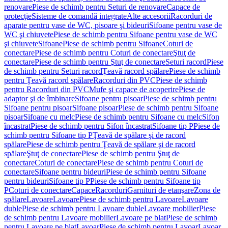
renovare
Piese de schimb pentru Seturi de renovare
Capace de
protecţie
Sisteme de comandă integrate
Alte accesorii
Racorduri de
aparate pentru vase de WC, pisoare şi bideuri
Sifoane pentru vase de
WC şi chiuvete
Piese de schimb pentru Sifoane pentru vase de WC
şi chiuvete
Sifoane
Piese de schimb pentru Sifoane
Coturi de
conectare
Piese de schimb pentru Coturi de conectare
Ştuţ de
conectare
Piese de schimb pentru Ştuţ de conectare
Seturi racord
Piese
de schimb pentru Seturi racord
Ţeavă racord spălare
Piese de schimb
pentru Ţeavă racord spălare
Racorduri din PVC
Piese de schimb
pentru Racorduri din PVC
Mufe şi capace de acoperire
Piese de
adaptor şi de îmbinare
Sifoane pentru pisoar
Piese de schimb pentru
Sifoane pentru pisoar
Sifoane pisoar
Piese de schimb pentru Sifoane
pisoar
Sifoane cu melc
Piese de schimb pentru Sifoane cu melc
Sifon
încastrat
Piese de schimb pentru Sifon încastrat
Sifoane tip P
Piese de
schimb pentru Sifoane tip P
Ţeavă de spălare şi de racord
spălare
Piese de schimb pentru Ţeavă de spălare şi de racord
spălare
Ştuţ de conectare
Piese de schimb pentru Ştuţ de
conectare
Coturi de conectare
Piese de schimb pentru Coturi de
conectare
Sifoane pentru bideuri
Piese de schimb pentru Sifoane
pentru bideuri
Sifoane tip P
Piese de schimb pentru Sifoane tip
P
Coturi de conectare
Capace
Racorduri
Garnituri de etanşare
Zona de
spălare
Lavoare
Lavoare
Piese de schimb pentru Lavoare
Lavoare
duble
Piese de schimb pentru Lavoare duble
Lavoare mobilier
Piese
de schimb pentru Lavoare mobilier
Lavoare pe blat
Piese de schimb
pentru Lavoare pe blat
Lavoar
Piese de schimb pentru Lavoar
Lavoar