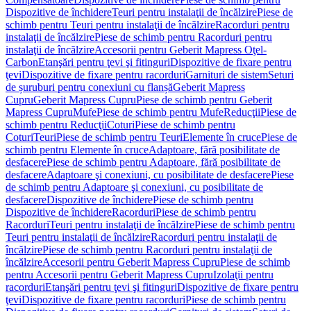
Dispozitive de închidere
Teuri pentru instalaţii de încălzire
Piese de
schimb pentru Teuri pentru instalaţii de încălzire
Racorduri pentru
instalaţii de încălzire
Piese de schimb pentru Racorduri pentru
instalaţii de încălzire
Accesorii pentru Geberit Mapress Oţel-
Carbon
Etanşări pentru ţevi şi fitinguri
Dispozitive de fixare pentru
ţevi
Dispozitive de fixare pentru racorduri
Garnituri de sistem
Seturi
de șuruburi pentru conexiuni cu flanșă
Geberit Mapress
Cupru
Geberit Mapress Cupru
Piese de schimb pentru Geberit
Mapress Cupru
Mufe
Piese de schimb pentru Mufe
Reducţii
Piese de
schimb pentru Reducţii
Coturi
Piese de schimb pentru
Coturi
Teuri
Piese de schimb pentru Teuri
Elemente în cruce
Piese de
schimb pentru Elemente în cruce
Adaptoare, fără posibilitate de
desfacere
Piese de schimb pentru Adaptoare, fără posibilitate de
desfacere
Adaptoare şi conexiuni, cu posibilitate de desfacere
Piese
de schimb pentru Adaptoare şi conexiuni, cu posibilitate de
desfacere
Dispozitive de închidere
Piese de schimb pentru
Dispozitive de închidere
Racorduri
Piese de schimb pentru
Racorduri
Teuri pentru instalaţii de încălzire
Piese de schimb pentru
Teuri pentru instalaţii de încălzire
Racorduri pentru instalaţii de
încălzire
Piese de schimb pentru Racorduri pentru instalaţii de
încălzire
Accesorii pentru Geberit Mapress Cupru
Piese de schimb
pentru Accesorii pentru Geberit Mapress Cupru
Izolaţii pentru
racorduri
Etanşări pentru ţevi şi fitinguri
Dispozitive de fixare pentru
ţevi
Dispozitive de fixare pentru racorduri
Piese de schimb pentru