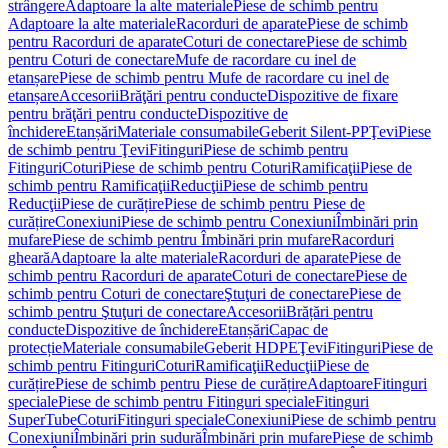
strângere
Adaptoare la alte materiale
Piese de schimb pentru
Adaptoare la alte materiale
Racorduri de aparate
Piese de schimb
pentru Racorduri de aparate
Coturi de conectare
Piese de schimb
pentru Coturi de conectare
Mufe de racordare cu inel de
etanșare
Piese de schimb pentru Mufe de racordare cu inel de
etanșare
Accesorii
Brăţări pentru conducte
Dispozitive de fixare
pentru brăţări pentru conducte
Dispozitive de
închidere
Etanșări
Materiale consumabile
Geberit Silent-PP
Ţevi
Piese
de schimb pentru Ţevi
Fitinguri
Piese de schimb pentru
Fitinguri
Coturi
Piese de schimb pentru Coturi
Ramificaţii
Piese de
schimb pentru Ramificaţii
Reducţii
Piese de schimb pentru
Reducţii
Piese de curățire
Piese de schimb pentru Piese de
curățire
Conexiuni
Piese de schimb pentru Conexiuni
Îmbinări prin
mufare
Piese de schimb pentru Îmbinări prin mufare
Racorduri
gheară
Adaptoare la alte materiale
Racorduri de aparate
Piese de
schimb pentru Racorduri de aparate
Coturi de conectare
Piese de
schimb pentru Coturi de conectare
Ştuţuri de conectare
Piese de
schimb pentru Ştuţuri de conectare
Accesorii
Brățări pentru
conducte
Dispozitive de închidere
Etanșări
Capac de
protecție
Materiale consumabile
Geberit HDPE
Ţevi
Fitinguri
Piese de
schimb pentru Fitinguri
Coturi
Ramificaţii
Reducţii
Piese de
curățire
Piese de schimb pentru Piese de curățire
Adaptoare
Fitinguri
speciale
Piese de schimb pentru Fitinguri speciale
Fitinguri
SuperTube
Coturi
Fitinguri speciale
Conexiuni
Piese de schimb pentru
Conexiuni
Îmbinări prin sudură
Îmbinări prin mufare
Piese de schimb