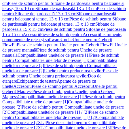
cm
Piese de schimb pentru Sifoane de pardoseală pentru balcoane și
terase, 10 x 10 cm
Sifoane de pardoseală 13 x 13 cm
Piese de schimb
pentru Sifoane de pardoseală 13 x 13 cm
Sifoane de pardoseală
pentru balcoane şi terase, 13 x 13 cm
Piese de schimb pentru Sifoane
de pardoseală pentru balcoane şi terase, 13 x 13 cm
Sifoane de
pardoseală 15 x 15 cm
Piese de schimb pentru Sifoane de pardoseală
15 x 15 cm
Accesorii
Piese de schimb pentru Accesorii
Instrumente,
componente de reţea şi software
Unelte
Unelte pentru Geberit
FlowFit
Piese de schimb pentru Unelte pentru Geberit FlowFit
Unelte
de presare manuală
Piese de schimb pentru Unelte de presare
manuală
Compatibilitatea uneltelor de presare [1]
Piese de schimb
pentru Compatibilitatea uneltelor de presare [1]
Compatibilitatea
uneltelor de presare [2]
Piese de schimb pentru Compatibilitatea
uneltelor de presare [2]
Unelte pentru prelucrarea ţevilor
Piese de
schimb pentru Unelte pentru prelucrarea ţevilor
Dop de
etanşare
Echipament de testare
Aparate de presare cu
unelte
Accesoriu
Piese de schimb pentru Accesoriu
Unelte pentru
Geberit Mapress
Piese de schimb pentru Unelte pentru Geberit
Mapress
Compatibilitate unelte de presare [1]
Piese de schimb pentru
Compatibilitate unelte de presare [1]
Compatibilitate unelte de
presare [2]
Piese de schimb pentru Compatibilitate unelte de presare
[2]
Compatibilitatea uneltelor de presare [1] / [2]
Piese de schimb
pentru Compatibilitatea uneltelor de presare [1] / [2]
Compatibilitate
unelte de presare [2XL]
Piese de schimb pentru Compatibilitate
unelte de presare [2XL]
Compatibilitate unelte de presare [3]
Piese de