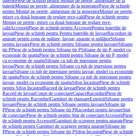
baterie
Piese de schimb pentru Montaj pe perete, alimentare de la
baterie
Montaj pe perete, alimentare de la generator
Piese de schimb
pentru Montaj pe perete, alimentare de la generator
Montaj pe perete,
mixer cu două butoane de reglare rece-cald
Piese de schimb pentru
Montaj pe perete, mixer cu două butoane de reglare rece-
cald
Accesorii
Piese de schimb pentru Accesorii
Pentru bateriile de
lavoar
Piese de schimb pentru Pentru bateriile de lavoar
Racorduri de
aparate pentru zona de spălare, lavoar, aparate şi spălător
Sifoane
pentru lavoare
Piese de schimb pentru Sifoane pentru lavoare
Sifoane
tip P
Piese de schimb pentru Sifoane tip P
Sifoane de tip P, model cu
economie de spaţiu
Piese de schimb pentru Sifoane de tip P, model
cu economie de spaţiu
Sifoane cu tub de imersiune pentru
lavoar
Piese de schimb pentru Sifoane cu tub de imersiune pentru
lavoar
Sifoane cu tub de imersiune pentru lavoar, model cu economie
de spaţiu
Piese de schimb pentru Sifoane cu tub de imersiune pentru
lavoar, model cu economie de spaţiu
Sifon încastrat
Piese de schimb
pentru Sifon încastrat
Racord de lavoar
Piese de schimb pentru
Racord de lavoar
Coturi de conectare
Capace
Racorduri
Piese de
schimb pentru Racorduri
Garnituri de etanşare
Extensii
Sifoane pentru
lavoare
Piese de schimb pentru Sifoane pentru lavoare
Sifoane tip
P
Piese de schimb pentru Sifoane tip P
Racorduri pentru lavoare
Ştuţ
de conectare
Piese de schimb pentru Ştuţ de conectare
Accesorii
Piese
de schimb pentru Accesorii
Garnituri de scurgere pentru aparate
Piese
de schimb pentru Garnituri de scurgere pentru aparate
Sifoane tip
P
Piese de schimb pentru Sifoane tip P
Sifon încastrat
Piese de schimb