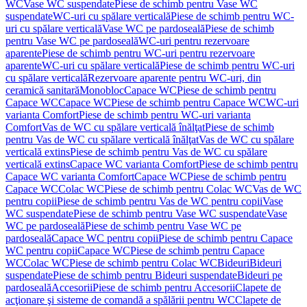
WC
Vase WC suspendate
Piese de schimb pentru Vase WC
suspendate
WC-uri cu spălare verticală
Piese de schimb pentru WC-
uri cu spălare verticală
Vase WC pe pardoseală
Piese de schimb
pentru Vase WC pe pardoseală
WC-uri pentru rezervoare
aparente
Piese de schimb pentru WC-uri pentru rezervoare
aparente
WC-uri cu spălare verticală
Piese de schimb pentru WC-uri
cu spălare verticală
Rezervoare aparente pentru WC-uri, din
ceramică sanitară
Monobloc
Capace WC
Piese de schimb pentru
Capace WC
Capace WC
Piese de schimb pentru Capace WC
WC-uri
varianta Comfort
Piese de schimb pentru WC-uri varianta
Comfort
Vas de WC cu spălare verticală înălţat
Piese de schimb
pentru Vas de WC cu spălare verticală înălţat
Vas de WC cu spălare
verticală extins
Piese de schimb pentru Vas de WC cu spălare
verticală extins
Capace WC varianta Comfort
Piese de schimb pentru
Capace WC varianta Comfort
Capace WC
Piese de schimb pentru
Capace WC
Colac WC
Piese de schimb pentru Colac WC
Vas de WC
pentru copii
Piese de schimb pentru Vas de WC pentru copii
Vase
WC suspendate
Piese de schimb pentru Vase WC suspendate
Vase
WC pe pardoseală
Piese de schimb pentru Vase WC pe
pardoseală
Capace WC pentru copii
Piese de schimb pentru Capace
WC pentru copii
Capace WC
Piese de schimb pentru Capace
WC
Colac WC
Piese de schimb pentru Colac WC
Bideuri
Bideuri
suspendate
Piese de schimb pentru Bideuri suspendate
Bideuri pe
pardoseală
Accesorii
Piese de schimb pentru Accesorii
Clapete de
acţionare şi sisteme de comandă a spălării pentru WC
Clapete de