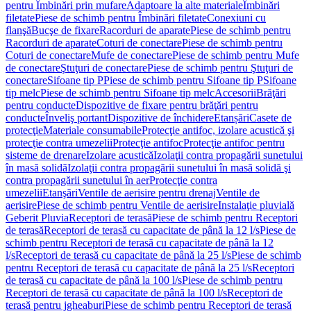
pentru Îmbinări prin mufare
Adaptoare la alte materiale
Îmbinări
filetate
Piese de schimb pentru Îmbinări filetate
Conexiuni cu
flanşă
Bucşe de fixare
Racorduri de aparate
Piese de schimb pentru
Racorduri de aparate
Coturi de conectare
Piese de schimb pentru
Coturi de conectare
Mufe de conectare
Piese de schimb pentru Mufe
de conectare
Ştuţuri de conectare
Piese de schimb pentru Ştuţuri de
conectare
Sifoane tip P
Piese de schimb pentru Sifoane tip P
Sifoane
tip melc
Piese de schimb pentru Sifoane tip melc
Accesorii
Brăţări
pentru conducte
Dispozitive de fixare pentru brăţări pentru
conducte
Înveliş portant
Dispozitive de închidere
Etanșări
Casete de
protecţie
Materiale consumabile
Protecţie antifoc, izolare acustică şi
protecţie contra umezelii
Protecţie antifoc
Protecţie antifoc pentru
sisteme de drenare
Izolare acustică
Izolaţii contra propagării sunetului
în masă solidă
Izolaţii contra propagării sunetului în masă solidă şi
contra propagării sunetului în aer
Protecţie contra
umezelii
Etanşări
Ventile de aerisire pentru drenaj
Ventile de
aerisire
Piese de schimb pentru Ventile de aerisire
Instalaţie pluvială
Geberit Pluvia
Receptori de terasă
Piese de schimb pentru Receptori
de terasă
Receptori de terasă cu capacitate de până la 12 l/s
Piese de
schimb pentru Receptori de terasă cu capacitate de până la 12
l/s
Receptori de terasă cu capacitate de până la 25 l/s
Piese de schimb
pentru Receptori de terasă cu capacitate de până la 25 l/s
Receptori
de terasă cu capacitate de până la 100 l/s
Piese de schimb pentru
Receptori de terasă cu capacitate de până la 100 l/s
Receptori de
terasă pentru jgheaburi
Piese de schimb pentru Receptori de terasă