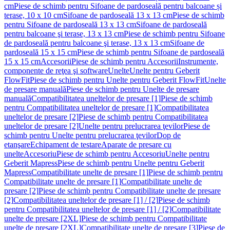
cm
Piese de schimb pentru Sifoane de pardoseală pentru balcoane și
terase, 10 x 10 cm
Sifoane de pardoseală 13 x 13 cm
Piese de schimb
pentru Sifoane de pardoseală 13 x 13 cm
Sifoane de pardoseală
pentru balcoane şi terase, 13 x 13 cm
Piese de schimb pentru Sifoane
de pardoseală pentru balcoane şi terase, 13 x 13 cm
Sifoane de
pardoseală 15 x 15 cm
Piese de schimb pentru Sifoane de pardoseală
15 x 15 cm
Accesorii
Piese de schimb pentru Accesorii
Instrumente,
componente de reţea şi software
Unelte
Unelte pentru Geberit
FlowFit
Piese de schimb pentru Unelte pentru Geberit FlowFit
Unelte
de presare manuală
Piese de schimb pentru Unelte de presare
manuală
Compatibilitatea uneltelor de presare [1]
Piese de schimb
pentru Compatibilitatea uneltelor de presare [1]
Compatibilitatea
uneltelor de presare [2]
Piese de schimb pentru Compatibilitatea
uneltelor de presare [2]
Unelte pentru prelucrarea ţevilor
Piese de
schimb pentru Unelte pentru prelucrarea ţevilor
Dop de
etanşare
Echipament de testare
Aparate de presare cu
unelte
Accesoriu
Piese de schimb pentru Accesoriu
Unelte pentru
Geberit Mapress
Piese de schimb pentru Unelte pentru Geberit
Mapress
Compatibilitate unelte de presare [1]
Piese de schimb pentru
Compatibilitate unelte de presare [1]
Compatibilitate unelte de
presare [2]
Piese de schimb pentru Compatibilitate unelte de presare
[2]
Compatibilitatea uneltelor de presare [1] / [2]
Piese de schimb
pentru Compatibilitatea uneltelor de presare [1] / [2]
Compatibilitate
unelte de presare [2XL]
Piese de schimb pentru Compatibilitate
unelte de presare [2XL]
Compatibilitate unelte de presare [3]
Piese de