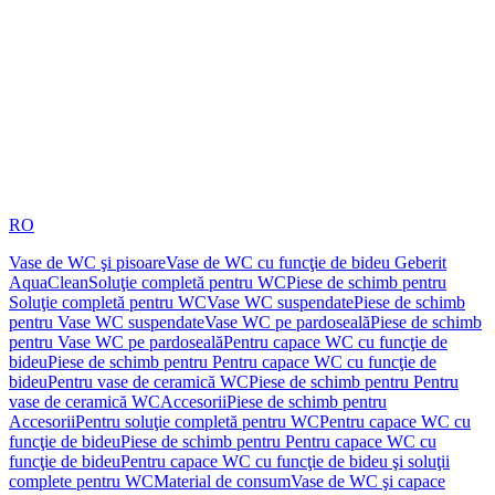
RO
Vase de WC şi pisoare
Vase de WC cu funcţie de bideu Geberit
AquaClean
Soluţie completă pentru WC
Piese de schimb pentru
Soluţie completă pentru WC
Vase WC suspendate
Piese de schimb
pentru Vase WC suspendate
Vase WC pe pardoseală
Piese de schimb
pentru Vase WC pe pardoseală
Pentru capace WC cu funcţie de
bideu
Piese de schimb pentru Pentru capace WC cu funcţie de
bideu
Pentru vase de ceramică WC
Piese de schimb pentru Pentru
vase de ceramică WC
Accesorii
Piese de schimb pentru
Accesorii
Pentru soluţie completă pentru WC
Pentru capace WC cu
funcţie de bideu
Piese de schimb pentru Pentru capace WC cu
funcţie de bideu
Pentru capace WC cu funcţie de bideu şi soluţii
complete pentru WC
Material de consum
Vase de WC şi capace