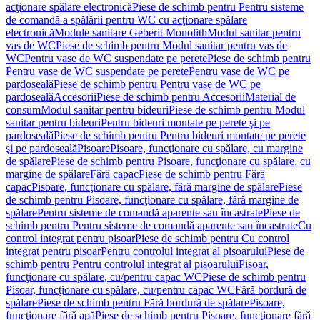
acţionare spălare electronică
Piese de schimb pentru Pentru sisteme
de comandă a spălării pentru WC cu acţionare spălare
electronică
Module sanitare Geberit Monolith
Modul sanitar pentru
vas de WC
Piese de schimb pentru Modul sanitar pentru vas de
WC
Pentru vase de WC suspendate pe perete
Piese de schimb pentru
Pentru vase de WC suspendate pe perete
Pentru vase de WC pe
pardoseală
Piese de schimb pentru Pentru vase de WC pe
pardoseală
Accesorii
Piese de schimb pentru Accesorii
Material de
consum
Modul sanitar pentru bideuri
Piese de schimb pentru Modul
sanitar pentru bideuri
Pentru bideuri montate pe perete şi pe
pardoseală
Piese de schimb pentru Pentru bideuri montate pe perete
şi pe pardoseală
Pisoare
Pisoare, funcţionare cu spălare, cu margine
de spălare
Piese de schimb pentru Pisoare, funcţionare cu spălare, cu
margine de spălare
Fără capac
Piese de schimb pentru Fără
capac
Pisoare, funcţionare cu spălare, fără margine de spălare
Piese
de schimb pentru Pisoare, funcţionare cu spălare, fără margine de
spălare
Pentru sisteme de comandă aparente sau încastrate
Piese de
schimb pentru Pentru sisteme de comandă aparente sau încastrate
Cu
control integrat pentru pisoar
Piese de schimb pentru Cu control
integrat pentru pisoar
Pentru controlul integrat al pisoarului
Piese de
schimb pentru Pentru controlul integrat al pisoarului
Pisoar,
funcţionare cu spălare, cu/pentru capac WC
Piese de schimb pentru
Pisoar, funcţionare cu spălare, cu/pentru capac WC
Fără bordură de
spălare
Piese de schimb pentru Fără bordură de spălare
Pisoare,
funcţionare fără apă
Piese de schimb pentru Pisoare, funcţionare fără