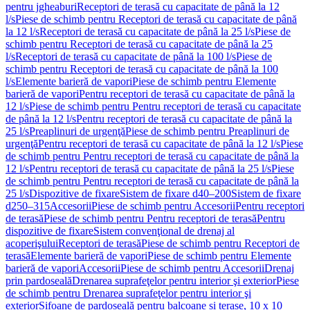
pentru jgheaburi
Receptori de terasă cu capacitate de până la 12
l/s
Piese de schimb pentru Receptori de terasă cu capacitate de până
la 12 l/s
Receptori de terasă cu capacitate de până la 25 l/s
Piese de
schimb pentru Receptori de terasă cu capacitate de până la 25
l/s
Receptori de terasă cu capacitate de până la 100 l/s
Piese de
schimb pentru Receptori de terasă cu capacitate de până la 100
l/s
Elemente barieră de vapori
Piese de schimb pentru Elemente
barieră de vapori
Pentru receptori de terasă cu capacitate de până la
12 l/s
Piese de schimb pentru Pentru receptori de terasă cu capacitate
de până la 12 l/s
Pentru receptori de terasă cu capacitate de până la
25 l/s
Preaplinuri de urgenţă
Piese de schimb pentru Preaplinuri de
urgenţă
Pentru receptori de terasă cu capacitate de până la 12 l/s
Piese
de schimb pentru Pentru receptori de terasă cu capacitate de până la
12 l/s
Pentru receptori de terasă cu capacitate de până la 25 l/s
Piese
de schimb pentru Pentru receptori de terasă cu capacitate de până la
25 l/s
Dispozitive de fixare
Sistem de fixare d40–200
Sistem de fixare
d250–315
Accesorii
Piese de schimb pentru Accesorii
Pentru receptori
de terasă
Piese de schimb pentru Pentru receptori de terasă
Pentru
dispozitive de fixare
Sistem convenţional de drenaj al
acoperişului
Receptori de terasă
Piese de schimb pentru Receptori de
terasă
Elemente barieră de vapori
Piese de schimb pentru Elemente
barieră de vapori
Accesorii
Piese de schimb pentru Accesorii
Drenaj
prin pardoseală
Drenarea suprafeţelor pentru interior şi exterior
Piese
de schimb pentru Drenarea suprafeţelor pentru interior şi
exterior
Sifoane de pardoseală pentru balcoane și terase, 10 x 10