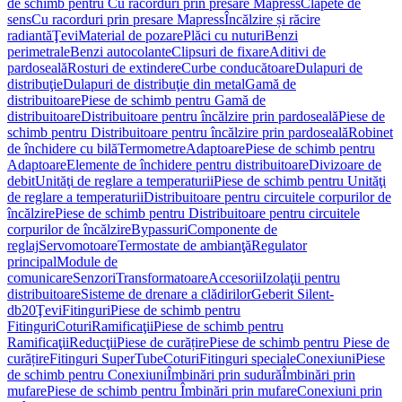
de schimb pentru Cu racorduri prin presare Mapress
Clapete de
sens
Cu racorduri prin presare Mapress
Încălzire și răcire
radiantă
Ţevi
Material de pozare
Plăci cu nuturi
Benzi
perimetrale
Benzi autocolante
Clipsuri de fixare
Aditivi de
pardoseală
Rosturi de extindere
Curbe conducătoare
Dulapuri de
distribuţie
Dulapuri de distribuţie din metal
Gamă de
distribuitoare
Piese de schimb pentru Gamă de
distribuitoare
Distribuitoare pentru încălzire prin pardoseală
Piese de
schimb pentru Distribuitoare pentru încălzire prin pardoseală
Robinet
de închidere cu bilă
Termometre
Adaptoare
Piese de schimb pentru
Adaptoare
Elemente de închidere pentru distribuitoare
Divizoare de
debit
Unităţi de reglare a temperaturii
Piese de schimb pentru Unităţi
de reglare a temperaturii
Distribuitoare pentru circuitele corpurilor de
încălzire
Piese de schimb pentru Distribuitoare pentru circuitele
corpurilor de încălzire
Bypassuri
Componente de
reglaj
Servomotoare
Termostate de ambianţă
Regulator
principal
Module de
comunicare
Senzori
Transformatoare
Accesorii
Izolaţii pentru
distribuitoare
Sisteme de drenare a clădirilor
Geberit Silent-
db20
Ţevi
Fitinguri
Piese de schimb pentru
Fitinguri
Coturi
Ramificaţii
Piese de schimb pentru
Ramificaţii
Reducţii
Piese de curățire
Piese de schimb pentru Piese de
curățire
Fitinguri SuperTube
Coturi
Fitinguri speciale
Conexiuni
Piese
de schimb pentru Conexiuni
Îmbinări prin sudură
Îmbinări prin
mufare
Piese de schimb pentru Îmbinări prin mufare
Conexiuni prin