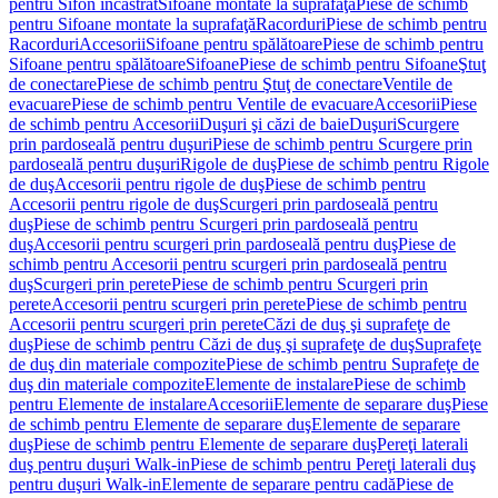
pentru Sifon încastrat
Sifoane montate la suprafaţă
Piese de schimb
pentru Sifoane montate la suprafaţă
Racorduri
Piese de schimb pentru
Racorduri
Accesorii
Sifoane pentru spălătoare
Piese de schimb pentru
Sifoane pentru spălătoare
Sifoane
Piese de schimb pentru Sifoane
Ştuţ
de conectare
Piese de schimb pentru Ştuţ de conectare
Ventile de
evacuare
Piese de schimb pentru Ventile de evacuare
Accesorii
Piese
de schimb pentru Accesorii
Duşuri şi căzi de baie
Duşuri
Scurgere
prin pardoseală pentru duşuri
Piese de schimb pentru Scurgere prin
pardoseală pentru duşuri
Rigole de duş
Piese de schimb pentru Rigole
de duş
Accesorii pentru rigole de duş
Piese de schimb pentru
Accesorii pentru rigole de duş
Scurgeri prin pardoseală pentru
duş
Piese de schimb pentru Scurgeri prin pardoseală pentru
duş
Accesorii pentru scurgeri prin pardoseală pentru duş
Piese de
schimb pentru Accesorii pentru scurgeri prin pardoseală pentru
duş
Scurgeri prin perete
Piese de schimb pentru Scurgeri prin
perete
Accesorii pentru scurgeri prin perete
Piese de schimb pentru
Accesorii pentru scurgeri prin perete
Căzi de duş şi suprafeţe de
duş
Piese de schimb pentru Căzi de duş şi suprafeţe de duş
Suprafeţe
de duş din materiale compozite
Piese de schimb pentru Suprafeţe de
duş din materiale compozite
Elemente de instalare
Piese de schimb
pentru Elemente de instalare
Accesorii
Elemente de separare duş
Piese
de schimb pentru Elemente de separare duş
Elemente de separare
duş
Piese de schimb pentru Elemente de separare duş
Pereţi laterali
duş pentru duşuri Walk-in
Piese de schimb pentru Pereţi laterali duş
pentru duşuri Walk-in
Elemente de separare pentru cadă
Piese de