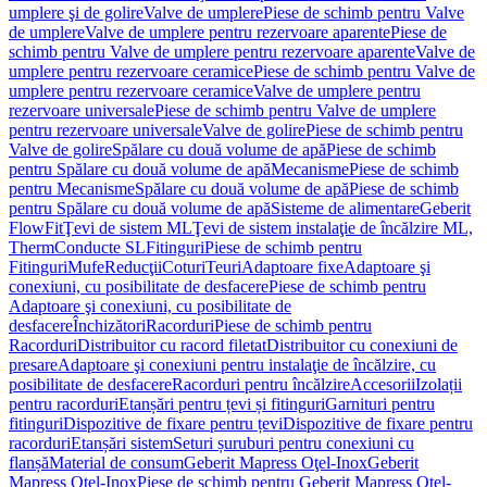
umplere şi de golire
Valve de umplere
Piese de schimb pentru Valve
de umplere
Valve de umplere pentru rezervoare aparente
Piese de
schimb pentru Valve de umplere pentru rezervoare aparente
Valve de
umplere pentru rezervoare ceramice
Piese de schimb pentru Valve de
umplere pentru rezervoare ceramice
Valve de umplere pentru
rezervoare universale
Piese de schimb pentru Valve de umplere
pentru rezervoare universale
Valve de golire
Piese de schimb pentru
Valve de golire
Spălare cu două volume de apă
Piese de schimb
pentru Spălare cu două volume de apă
Mecanisme
Piese de schimb
pentru Mecanisme
Spălare cu două volume de apă
Piese de schimb
pentru Spălare cu două volume de apă
Sisteme de alimentare
Geberit
FlowFit
Ţevi de sistem ML
Ţevi de sistem instalaţie de încălzire ML,
Therm
Conducte SL
Fitinguri
Piese de schimb pentru
Fitinguri
Mufe
Reducţii
Coturi
Teuri
Adaptoare fixe
Adaptoare şi
conexiuni, cu posibilitate de desfacere
Piese de schimb pentru
Adaptoare şi conexiuni, cu posibilitate de
desfacere
Închizători
Racorduri
Piese de schimb pentru
Racorduri
Distribuitor cu racord filetat
Distribuitor cu conexiuni de
presare
Adaptoare şi conexiuni pentru instalaţie de încălzire, cu
posibilitate de desfacere
Racorduri pentru încălzire
Accesorii
Izolații
pentru racorduri
Etanșări pentru țevi și fitinguri
Garnituri pentru
fitinguri
Dispozitive de fixare pentru țevi
Dispozitive de fixare pentru
racorduri
Etanșări sistem
Seturi șuruburi pentru conexiuni cu
flanșă
Material de consum
Geberit Mapress Oţel-Inox
Geberit
Mapress Oţel-Inox
Piese de schimb pentru Geberit Mapress Oţel-