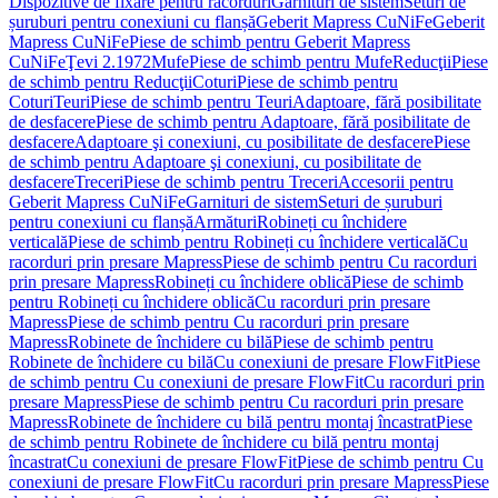
Dispozitive de fixare pentru racorduri
Garnituri de sistem
Seturi de
șuruburi pentru conexiuni cu flanșă
Geberit Mapress CuNiFe
Geberit
Mapress CuNiFe
Piese de schimb pentru Geberit Mapress
CuNiFe
Ţevi 2.1972
Mufe
Piese de schimb pentru Mufe
Reducţii
Piese
de schimb pentru Reducţii
Coturi
Piese de schimb pentru
Coturi
Teuri
Piese de schimb pentru Teuri
Adaptoare, fără posibilitate
de desfacere
Piese de schimb pentru Adaptoare, fără posibilitate de
desfacere
Adaptoare şi conexiuni, cu posibilitate de desfacere
Piese
de schimb pentru Adaptoare şi conexiuni, cu posibilitate de
desfacere
Treceri
Piese de schimb pentru Treceri
Accesorii pentru
Geberit Mapress CuNiFe
Garnituri de sistem
Seturi de șuruburi
pentru conexiuni cu flanșă
Armături
Robineți cu închidere
verticală
Piese de schimb pentru Robineți cu închidere verticală
Cu
racorduri prin presare Mapress
Piese de schimb pentru Cu racorduri
prin presare Mapress
Robineți cu închidere oblică
Piese de schimb
pentru Robineți cu închidere oblică
Cu racorduri prin presare
Mapress
Piese de schimb pentru Cu racorduri prin presare
Mapress
Robinete de închidere cu bilă
Piese de schimb pentru
Robinete de închidere cu bilă
Cu conexiuni de presare FlowFit
Piese
de schimb pentru Cu conexiuni de presare FlowFit
Cu racorduri prin
presare Mapress
Piese de schimb pentru Cu racorduri prin presare
Mapress
Robinete de închidere cu bilă pentru montaj încastrat
Piese
de schimb pentru Robinete de închidere cu bilă pentru montaj
încastrat
Cu conexiuni de presare FlowFit
Piese de schimb pentru Cu
conexiuni de presare FlowFit
Cu racorduri prin presare Mapress
Piese