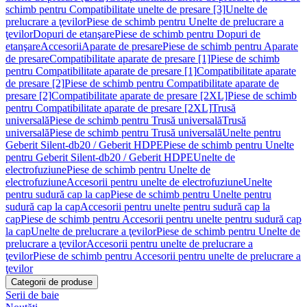
schimb pentru Compatibilitate unelte de presare [3]
Unelte de
prelucrare a ţevilor
Piese de schimb pentru Unelte de prelucrare a
ţevilor
Dopuri de etanşare
Piese de schimb pentru Dopuri de
etanşare
Accesorii
Aparate de presare
Piese de schimb pentru Aparate
de presare
Compatibilitate aparate de presare [1]
Piese de schimb
pentru Compatibilitate aparate de presare [1]
Compatibilitate aparate
de presare [2]
Piese de schimb pentru Compatibilitate aparate de
presare [2]
Compatibilitate aparate de presare [2XL]
Piese de schimb
pentru Compatibilitate aparate de presare [2XL]
Trusă
universală
Piese de schimb pentru Trusă universală
Trusă
universală
Piese de schimb pentru Trusă universală
Unelte pentru
Geberit Silent-db20 / Geberit HDPE
Piese de schimb pentru Unelte
pentru Geberit Silent-db20 / Geberit HDPE
Unelte de
electrofuziune
Piese de schimb pentru Unelte de
electrofuziune
Accesorii pentru unelte de electrofuziune
Unelte
pentru sudură cap la cap
Piese de schimb pentru Unelte pentru
sudură cap la cap
Accesorii pentru unelte pentru sudură cap la
cap
Piese de schimb pentru Accesorii pentru unelte pentru sudură cap
la cap
Unelte de prelucrare a ţevilor
Piese de schimb pentru Unelte de
prelucrare a ţevilor
Accesorii pentru unelte de prelucrare a
ţevilor
Piese de schimb pentru Accesorii pentru unelte de prelucrare a
ţevilor
Categorii de produse
Serii de baie