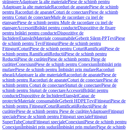
strângere
Adaptoare la alte materiale
Piese de schimb pentru
Adaptoare la alte materiale
Racorduri de aparate
Piese de schimb
pentru Racorduri de aparate
Coturi de conectare
Piese de schimb
pentru Coturi de conectare
Mufe de racordare cu inel de
etanșare
Piese de schimb pentru Mufe de racordare cu inel de
etanșare
Accesorii
Brăţări pentru conducte
Dispozitive de fixare
pentru brăţări pentru conducte
Dispozitive de
închidere
Etanșări
Materiale consumabile
Geberit Silent-PP
Ţevi
Piese
de schimb pentru Ţevi
Fitinguri
Piese de schimb pentru
Fitinguri
Coturi
Piese de schimb pentru Coturi
Ramificaţii
Piese de
schimb pentru Ramificaţii
Reducţii
Piese de schimb pentru
Reducţii
Piese de curățire
Piese de schimb pentru Piese de
curățire
Conexiuni
Piese de schimb pentru Conexiuni
Îmbinări prin
mufare
Piese de schimb pentru Îmbinări prin mufare
Racorduri
gheară
Adaptoare la alte materiale
Racorduri de aparate
Piese de
schimb pentru Racorduri de aparate
Coturi de conectare
Piese de
schimb pentru Coturi de conectare
Ştuţuri de conectare
Piese de
schimb pentru Ştuţuri de conectare
Accesorii
Brățări pentru
conducte
Dispozitive de închidere
Etanșări
Capac de
protecție
Materiale consumabile
Geberit HDPE
Ţevi
Fitinguri
Piese de
schimb pentru Fitinguri
Coturi
Ramificaţii
Reducţii
Piese de
curățire
Piese de schimb pentru Piese de curățire
Adaptoare
Fitinguri
speciale
Piese de schimb pentru Fitinguri speciale
Fitinguri
SuperTube
Coturi
Fitinguri speciale
Conexiuni
Piese de schimb pentru
Conexiuni
Îmbinări prin sudură
Îmbinări prin mufare
Piese de schimb