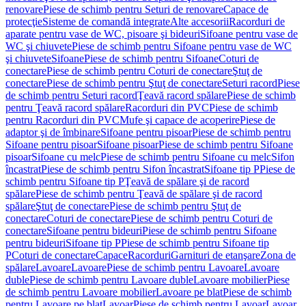
renovare
Piese de schimb pentru Seturi de renovare
Capace de
protecţie
Sisteme de comandă integrate
Alte accesorii
Racorduri de
aparate pentru vase de WC, pisoare şi bideuri
Sifoane pentru vase de
WC şi chiuvete
Piese de schimb pentru Sifoane pentru vase de WC
şi chiuvete
Sifoane
Piese de schimb pentru Sifoane
Coturi de
conectare
Piese de schimb pentru Coturi de conectare
Ştuţ de
conectare
Piese de schimb pentru Ştuţ de conectare
Seturi racord
Piese
de schimb pentru Seturi racord
Ţeavă racord spălare
Piese de schimb
pentru Ţeavă racord spălare
Racorduri din PVC
Piese de schimb
pentru Racorduri din PVC
Mufe şi capace de acoperire
Piese de
adaptor şi de îmbinare
Sifoane pentru pisoar
Piese de schimb pentru
Sifoane pentru pisoar
Sifoane pisoar
Piese de schimb pentru Sifoane
pisoar
Sifoane cu melc
Piese de schimb pentru Sifoane cu melc
Sifon
încastrat
Piese de schimb pentru Sifon încastrat
Sifoane tip P
Piese de
schimb pentru Sifoane tip P
Ţeavă de spălare şi de racord
spălare
Piese de schimb pentru Ţeavă de spălare şi de racord
spălare
Ştuţ de conectare
Piese de schimb pentru Ştuţ de
conectare
Coturi de conectare
Piese de schimb pentru Coturi de
conectare
Sifoane pentru bideuri
Piese de schimb pentru Sifoane
pentru bideuri
Sifoane tip P
Piese de schimb pentru Sifoane tip
P
Coturi de conectare
Capace
Racorduri
Garnituri de etanşare
Zona de
spălare
Lavoare
Lavoare
Piese de schimb pentru Lavoare
Lavoare
duble
Piese de schimb pentru Lavoare duble
Lavoare mobilier
Piese
de schimb pentru Lavoare mobilier
Lavoare pe blat
Piese de schimb
pentru Lavoare pe blat
Lavoar
Piese de schimb pentru Lavoar
Lavoar