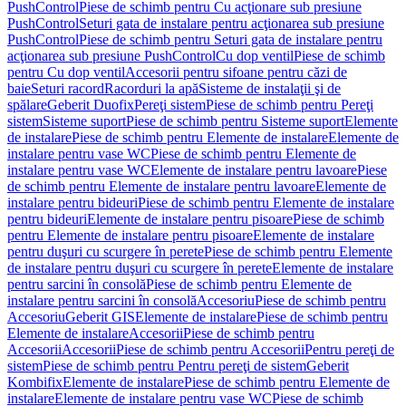
PushControl
Piese de schimb pentru Cu acţionare sub presiune
PushControl
Seturi gata de instalare pentru acţionarea sub presiune
PushControl
Piese de schimb pentru Seturi gata de instalare pentru
acţionarea sub presiune PushControl
Cu dop ventil
Piese de schimb
pentru Cu dop ventil
Accesorii pentru sifoane pentru căzi de
baie
Seturi racord
Racorduri la apă
Sisteme de instalaţii şi de
spălare
Geberit Duofix
Pereţi sistem
Piese de schimb pentru Pereţi
sistem
Sisteme suport
Piese de schimb pentru Sisteme suport
Elemente
de instalare
Piese de schimb pentru Elemente de instalare
Elemente de
instalare pentru vase WC
Piese de schimb pentru Elemente de
instalare pentru vase WC
Elemente de instalare pentru lavoare
Piese
de schimb pentru Elemente de instalare pentru lavoare
Elemente de
instalare pentru bideuri
Piese de schimb pentru Elemente de instalare
pentru bideuri
Elemente de instalare pentru pisoare
Piese de schimb
pentru Elemente de instalare pentru pisoare
Elemente de instalare
pentru duşuri cu scurgere în perete
Piese de schimb pentru Elemente
de instalare pentru duşuri cu scurgere în perete
Elemente de instalare
pentru sarcini în consolă
Piese de schimb pentru Elemente de
instalare pentru sarcini în consolă
Accesoriu
Piese de schimb pentru
Accesoriu
Geberit GIS
Elemente de instalare
Piese de schimb pentru
Elemente de instalare
Accesorii
Piese de schimb pentru
Accesorii
Accesorii
Piese de schimb pentru Accesorii
Pentru pereţi de
sistem
Piese de schimb pentru Pentru pereţi de sistem
Geberit
Kombifix
Elemente de instalare
Piese de schimb pentru Elemente de
instalare
Elemente de instalare pentru vase WC
Piese de schimb