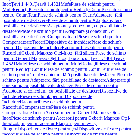
Inox
Ţevi 1.4401
Ţeavă 1.4521
Mufe
Piese de schimb pentru
Mufe
Reducţii
Piese de schimb pentru Reducţii
Coturi
Piese de schimb
pentru Coturi
Teuri
Piese de schimb pentru Teuri
Adaptoare, fără
posibilitate de desfacere
Piese de schimb pentru Adaptoare, fără
posibilitate de desfacere
Adaptoare şi conexiuni, cu posibilitate de
desfacere
Piese de schimb pentru Adaptoare şi conexiuni, cu
posibilitate de desfacere
Compensatoare
Piese de schimb pentru
Compensatoare
Treceri
Dispozitive de închidere
Piese de schimb
pentru Dispozitive de închidere
Racorduri
Piese de schimb pentru
Racorduri
Geberit Mapress Oţel-Inox, fără silicon
Piese de schimb
pentru Geberit Mapress Oţel-Inox, fără silicon
Ţevi 1.4401
Ţeavă
1.4521
Mufe
Piese de schimb pentru Mufe
Reducţii
Piese de schimb
pentru Reducţii
Coturi
Piese de schimb pentru Coturi
Teuri
Piese de
schimb pentru Teuri
Adaptoare, fără posibilitate de desfacere
Piese de
schimb pentru Adaptoare, fără posibilitate de desfacere
Adaptoare şi
conexiuni, cu posibilitate de desfacere
Piese de schimb pentru
Adaptoare şi conexiuni, cu posibilitate de desfacere
Dispozitive de
închidere
Piese de schimb pentru Dispozitive de
închidere
Racorduri
Piese de schimb pentru
Racorduri
Compensatoare
Piese de schimb pentru
Compensatoare
Treceri
Accesorii pentru Geberit Mapress Oţel-
Inox
Piese de schimb pentru Accesorii pentru Geberit Mapress Oţel-
Inox
Izolaţii pentru racorduri
Etanşări pentru ţevi şi
fitinguri
Dispozitive de fixare pentru ţevi
Dispozitive de fixare pentru
racorduri
Piese de schimb pentru Dispozitive de fixare pentru