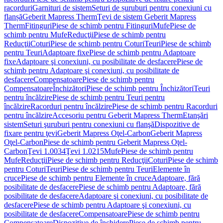
racorduri
Garnituri de sistem
Seturi de șuruburi pentru conexiuni cu
flanșă
Geberit Mapress Therm
Ţevi de sistem Geberit Mapress
Therm
Fitinguri
Piese de schimb pentru Fitinguri
Mufe
Piese de
schimb pentru Mufe
Reducţii
Piese de schimb pentru
Reducţii
Coturi
Piese de schimb pentru Coturi
Teuri
Piese de schimb
pentru Teuri
Adaptoare fixe
Piese de schimb pentru Adaptoare
fixe
Adaptoare şi conexiuni, cu posibilitate de desfacere
Piese de
schimb pentru Adaptoare şi conexiuni, cu posibilitate de
desfacere
Compensatoare
Piese de schimb pentru
Compensatoare
Închizători
Piese de schimb pentru Închizători
Teuri
pentru încălzire
Piese de schimb pentru Teuri pentru
încălzire
Racorduri pentru încălzire
Piese de schimb pentru Racorduri
pentru încălzire
Accesoriu pentru Geberit Mapress Therm
Etanşări
sistem
Seturi şuruburi pentru conexiuni cu flanşă
Dispozitive de
fixare pentru ţevi
Geberit Mapress Oţel-Carbon
Geberit Mapress
Oţel-Carbon
Piese de schimb pentru Geberit Mapress Oţel-
Carbon
Ţevi 1.0034
Ţevi 1.0215
Mufe
Piese de schimb pentru
Mufe
Reducţii
Piese de schimb pentru Reducţii
Coturi
Piese de schimb
pentru Coturi
Teuri
Piese de schimb pentru Teuri
Elemente în
cruce
Piese de schimb pentru Elemente în cruce
Adaptoare, fără
posibilitate de desfacere
Piese de schimb pentru Adaptoare, fără
posibilitate de desfacere
Adaptoare şi conexiuni, cu posibilitate de
desfacere
Piese de schimb pentru Adaptoare şi conexiuni, cu
posibilitate de desfacere
Compensatoare
Piese de schimb pentru
Compensatoare
Dispozitive de închidere
Piese de schimb pentru