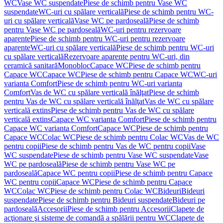
WC
Vase WC suspendate
Piese de schimb pentru Vase WC
suspendate
WC-uri cu spălare verticală
Piese de schimb pentru WC-
uri cu spălare verticală
Vase WC pe pardoseală
Piese de schimb
pentru Vase WC pe pardoseală
WC-uri pentru rezervoare
aparente
Piese de schimb pentru WC-uri pentru rezervoare
aparente
WC-uri cu spălare verticală
Piese de schimb pentru WC-uri
cu spălare verticală
Rezervoare aparente pentru WC-uri, din
ceramică sanitară
Monobloc
Capace WC
Piese de schimb pentru
Capace WC
Capace WC
Piese de schimb pentru Capace WC
WC-uri
varianta Comfort
Piese de schimb pentru WC-uri varianta
Comfort
Vas de WC cu spălare verticală înălţat
Piese de schimb
pentru Vas de WC cu spălare verticală înălţat
Vas de WC cu spălare
verticală extins
Piese de schimb pentru Vas de WC cu spălare
verticală extins
Capace WC varianta Comfort
Piese de schimb pentru
Capace WC varianta Comfort
Capace WC
Piese de schimb pentru
Capace WC
Colac WC
Piese de schimb pentru Colac WC
Vas de WC
pentru copii
Piese de schimb pentru Vas de WC pentru copii
Vase
WC suspendate
Piese de schimb pentru Vase WC suspendate
Vase
WC pe pardoseală
Piese de schimb pentru Vase WC pe
pardoseală
Capace WC pentru copii
Piese de schimb pentru Capace
WC pentru copii
Capace WC
Piese de schimb pentru Capace
WC
Colac WC
Piese de schimb pentru Colac WC
Bideuri
Bideuri
suspendate
Piese de schimb pentru Bideuri suspendate
Bideuri pe
pardoseală
Accesorii
Piese de schimb pentru Accesorii
Clapete de
acţionare şi sisteme de comandă a spălării pentru WC
Clapete de