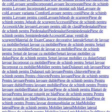
de colţ
Lavoare semiîncorporate
Lavoare încorporate
Piese de schimb
pentru Lavoare încorporate
Lavoare montat sub blat
Lavoare de
colţ
Lavoare varianta Comfort
Lavoare pentru copii
Piese de schimb
pentru Lavoare pentru copii
Lavoare
Jgheab de scurgere
Piese de
schimb pentru Jgheab de scurgere
Accesorii
Piese de schimb pentru
Accesorii
Alte lavoare
Lavoare pentru săli de clasă
Piedestaluri
Piese
de schimb pentru Piedestaluri
Piedestaluri
Semipiedestale
Piese de
schimb pentru Semipiedestale
Accesorii
Capac ventil de
scurgere
Material de fixare
Capace decorative laterale
Seturi de lavoar
cu mobilier
Seturi lavoar cu mobilier
Piese de schimb pentru Seturi
lavoar cu mobilier
Seturi de lavoar cu mobilier
Piese de schimb
pentru Seturi de lavoar cu mobilier
Seturi lavoar mobilier cu
dulap
Piese de schimb pentru Seturi lavoar mobilier cu dulap
Seturi
lavoar încorporat cu mobilier
Piese de schimb pentru Seturi lavoar
încorporat cu mobilier
Mobilier pentru baie
Dulapuri sub lavoare
Piese
de schimb pentru Dulapuri sub lavoare
Pentru chiuvete
Piese de
schimb pentru Pentru chiuvete
Pentru lavoare
Piese de schimb pentru
Pentru lavoare
Pentru lavoare duble
Piese de schimb pentru Pentru
lavoare duble
Pentru lavoare mobilier
Piese de schimb pentru Pentru
lavoare mobilier
Blaturi de lavoar
Piese de schimb pentru Blaturi de
lavoar
Pentru lavoar rotunjit pe blat
Piese de schimb pentru Pentru
lavoar rotunjit pe blat
Pentru lavoar dreptunghiular pe blat
Piese de
schimb pentru Pentru lavoar dreptunghiular pe blat
Mobilier
lateral
Piese de schimb pentru Mobilier lateral
Mobilier lateral
mic
Piese de schimb pentru Mobilier lateral mic
Mobilier înalt
Piese de