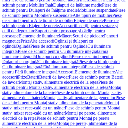
schimb pentru Mobilier înalt
Dulapuri de înălţime medie
Piese de
schimb pentru Dulapuri de înălţime medie
Mobiliere suspendate
Piese
de schimb pentru Mobiliere suspendate
Alte tipuri de mobilier
Piese
de schimb pentru Alte tipuri de mobilier
Etajere de perete
Piese de
schimb pentru Etajere de perete
Accesorii
Inserţii pentru sertare şi
cutii de depozitare
Suport pentru prosoape şi cârlig pentru
prosoape
Elemente de iluminare
Mânere
Seturi de picioare
Panouri
magnetice
Prize
Alte accesorii
Oglinzi şi dulapuri cu
oglindă
Oglindă
Piese de schimb pentru Oglindă
Cu iluminare
integrată
Piese de schimb pentru Cu iluminare integrată
Fără
iluminare integrată
Dulapuri cu oglindă
Piese de schimb pentru
Dulapuri cu oglindă
Cu iluminare integrată
Piese de schimb pentru
Cu iluminare integrată
Fără iluminare integrată
Piese de schimb
pentru Fără iluminare integrată
Accesorii
Elemente de iluminare
Alte
accesorii
Prize
Baterii
Baterii de lavoar
Piese de schimb pentru Baterii
de lavoar
Montaj stativ, alimentare electrică de la reţea
Piese de
schimb pentru Montaj stativ, alimentare electrică de la reţea
Montaj
stativ, alimentare de la baterie
Piese de schimb pentru Montaj stativ,
alimentare de la baterie
Montaj stativ, alimentare de la generator
Piese
de schimb pentru Montaj stativ, alimentare de la generator
Montaj
stativ, mixer rece-cald cu un mâner
Piese de schimb pentru Montaj
stativ, mixer rece-cald cu un mâner
Montaj pe perete, alimentare
electrică de la reţea
Piese de schimb pentru Montaj pe perete,
alimentare electrică de la reţea
Montaj pe perete, alimentare de la