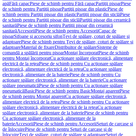
apă
Fără capac
Piese de schimb pentru Fără capac
Partiţii pisoar
Piese
de schimb pentru Partiţii pisoar
Partiţii pisoar din plastic
Piese de
schimb pentru Partiţii pisoar din plastic
Partiţii pisoar din sticlă
Piese
de schimb pentru Partiţii pisoar din sticlă
Partiţii pisoar din ceramică
sanitară
Piese de schimb pentru Partiţii pisoar din ceramică
sanitară
Accesorii
Piese de schimb pentru Accesorii
Capac de
pisoar
Sifoane şi accesoriu sifon
Ţevi de spălare, coturi de spălare şi
adaptoare
Piese de schimb pentru Ţevi de spălare, coturi de spălare şi
adaptoare
Material de fixare
Distribuitor de spălare
Sisteme de
comandă a spălării pentru pisoar
Montaj încorporat
Piese de schimb
pentru Montaj încorporat
Cu acţionare spălare electronică, alimentare
electrică de la reţea
Piese de schimb pentru Cu acţionare spălare
electronică, alimentare electrică de la reţea
Cu acţionare spălare
electronică, alimentare de la baterie
Piese de schimb pentru Cu
acţionare spălare electronică, alimentare de la baterie
Cu acţionare
spălare pneumatică
Piese de schimb pentru Cu acţionare spălare
pneumatică
Basic
Piese de schimb pentru Basic
Montaj aparent
Piese
de schimb pentru Montaj aparent
Cu acţionare spălare electronică,
alimentare electrică de la reţea
Piese de schimb pentru Cu acţionare
spălare electronică, alimentare electrică de la reţea
Cu acţionare
spălare electronică, alimentare de la baterie
Piese de schimb pentru
Cu acţionare spălare electronică, alimentare de la
baterie
Accesorii
Piese de schimb pentru Accesorii
Seturi de carcase şi
de înlocuire
Piese de schimb pentru Seturi de carcase şi de
înlocuire
Ţevi de spălare, coturi de spălare şi adaptoare
Seturi de