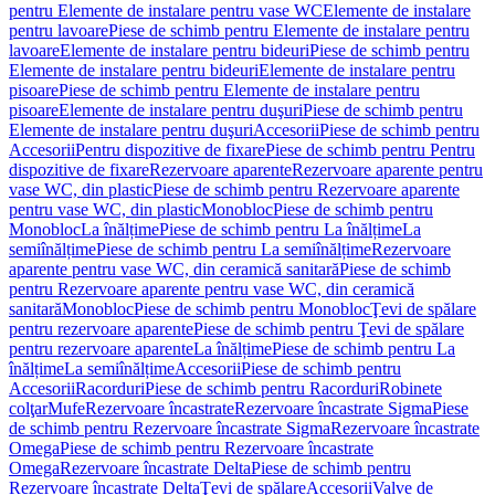
pentru Elemente de instalare pentru vase WC
Elemente de instalare
pentru lavoare
Piese de schimb pentru Elemente de instalare pentru
lavoare
Elemente de instalare pentru bideuri
Piese de schimb pentru
Elemente de instalare pentru bideuri
Elemente de instalare pentru
pisoare
Piese de schimb pentru Elemente de instalare pentru
pisoare
Elemente de instalare pentru duşuri
Piese de schimb pentru
Elemente de instalare pentru duşuri
Accesorii
Piese de schimb pentru
Accesorii
Pentru dispozitive de fixare
Piese de schimb pentru Pentru
dispozitive de fixare
Rezervoare aparente
Rezervoare aparente pentru
vase WC, din plastic
Piese de schimb pentru Rezervoare aparente
pentru vase WC, din plastic
Monobloc
Piese de schimb pentru
Monobloc
La înălțime
Piese de schimb pentru La înălțime
La
semiînălțime
Piese de schimb pentru La semiînălțime
Rezervoare
aparente pentru vase WC, din ceramică sanitară
Piese de schimb
pentru Rezervoare aparente pentru vase WC, din ceramică
sanitară
Monobloc
Piese de schimb pentru Monobloc
Ţevi de spălare
pentru rezervoare aparente
Piese de schimb pentru Ţevi de spălare
pentru rezervoare aparente
La înălțime
Piese de schimb pentru La
înălțime
La semiînălțime
Accesorii
Piese de schimb pentru
Accesorii
Racorduri
Piese de schimb pentru Racorduri
Robinete
colţar
Mufe
Rezervoare încastrate
Rezervoare încastrate Sigma
Piese
de schimb pentru Rezervoare încastrate Sigma
Rezervoare încastrate
Omega
Piese de schimb pentru Rezervoare încastrate
Omega
Rezervoare încastrate Delta
Piese de schimb pentru
Rezervoare încastrate Delta
Ţevi de spălare
Accesorii
Valve de