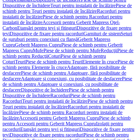
Dispozitive de închidere
Teuri pentru instalaţii de încălzire
Piese de
schimb pentru Teuri pentru instalaţii de încălzire
Racorduri pentru
instalaţii de încălzire
Piese de schimb pentru Racorduri pentru
instalaţii de încălzire
Accesorii pentru Geberit Mapress Oţel-
Carbon
Etanşări pentru ţevi şi fitinguri
Dispozitive de fixare pentru
ţevi
Dispozitive de fixare pentru racorduri
Garnituri de sistem
Seturi
de șuruburi pentru conexiuni cu flanșă
Geberit Mapress
Cupru
Geberit Mapress Cupru
Piese de schimb pentru Geberit
Mapress Cupru
Mufe
Piese de schimb pentru Mufe
Reducţii
Piese de
schimb pentru Reducţii
Coturi
Piese de schimb pentru
Coturi
Teuri
Piese de schimb pentru Teuri
Elemente în cruce
Piese de
schimb pentru Elemente în cruce
Adaptoare, fără posibilitate de
desfacere
Piese de schimb pentru Adaptoare, fără posibilitate de
desfacere
Adaptoare şi conexiuni, cu posibilitate de desfacere
Piese
de schimb pentru Adaptoare şi conexiuni, cu posibilitate de
desfacere
Dispozitive de închidere
Piese de schimb pentru
Dispozitive de închidere
Racorduri
Piese de schimb pentru
Racorduri
Teuri pentru instalaţii de încălzire
Piese de schimb pentru
Teuri pentru instalaţii de încălzire
Racorduri pentru instalaţii de
încălzire
Piese de schimb pentru Racorduri pentru instalaţii de
încălzire
Accesorii pentru Geberit Mapress Cupru
Piese de schimb
pentru Accesorii pentru Geberit Mapress Cupru
Izolaţii pentru
racorduri
Etanşări pentru ţevi şi fitinguri
Dispozitive de fixare pentru
ţevi
Dispozitive de fixare pentru racorduri
Piese de schimb pentru