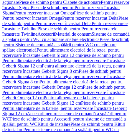
acţionare
Piese de schimb pentru Clapete de acţionare
Pentru rezervor
încastrat Sigma
Piese de schimb pentru Pentru rezervor încastrat
Sigma
Pentru rezervor încastrat Omega
Piese de schimb pentru
Pentru rezervor încastrat Omega
Pentru rezervor încastrat Delta
Piese
de schimb pentru Pentru rezervor încastrat Delta
Pentru rezervoarele
încastrate Twinline
Piese de schimb pentru Pentru rezervoarele
încastrate Twinline
Accesorii
Material de consum
Sisteme de comandă
a spălării pentru WC cu acţionare spălare electronică
Piese de schimb
pentru Sisteme de comandă a spălării pentru WC cu acţionare
spălare electronică
Pentru alimentare electrică de la reţea, pentru
rezervoare încastrate Geberit Sigma 12 cm
Piese de schimb pentru
Pentru alimentare electrică de la reţea, pentru rezervoare încastrate
Geberit Sigma 12 cm
Pentru alimentare electrică de la reţea, pentru
rezervoare încastrate Geberit Sigma 8 cm
Piese de schimb pentru
Pentru alimentare electrică de la reţea, pentru rezervoare încastrate
Geberit Sigma 8 cm
Pentru alimentare electrică de la reţea, pentru
rezervoare încastrate Geberit Omega 12 cm
Piese de schimb pentru
Pentru alimentare electrică de la reţea, pentru rezervoare încastrate
Geberit Omega 12 cm
Pentru alimentare de la baterie, pentru
rezervoare încastrate Geberit Sigma 12 cm
Piese de schimb pentru
Pentru alimentare de la baterie, pentru rezervoare încastrate Geberit
Sigma 12 cm
Accesorii pentru sisteme de comandă a spălării pentru
WC
Piese de schimb pentru Accesorii pentru sisteme de comandă a
spălării pentru WC
Kituri de instalare
Piese de schimb pentru Kituri
de instalare
Pentru sisteme de comandă a spălării pentru WC cu