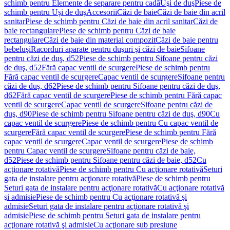
schimb pentru Elemente de separare pentru cadă
Uşi de duş
Piese de
schimb pentru Uşi de duş
Accesorii
Căzi de baie
Căzi de baie din acril
sanitar
Piese de schimb pentru Căzi de baie din acril sanitar
Căzi de
baie rectangulare
Piese de schimb pentru Căzi de baie
rectangulare
Căzi de baie din material compozit
Căzi de baie pentru
bebeluşi
Racorduri aparate pentru duşuri şi căzi de baie
Sifoane
pentru căzi de duş, d52
Piese de schimb pentru Sifoane pentru căzi
de duş, d52
Fără capac ventil de scurgere
Piese de schimb pentru
Fără capac ventil de scurgere
Capac ventil de scurgere
Sifoane pentru
căzi de duş, d62
Piese de schimb pentru Sifoane pentru căzi de duş,
d62
Fără capac ventil de scurgere
Piese de schimb pentru Fără capac
ventil de scurgere
Capac ventil de scurgere
Sifoane pentru căzi de
duş, d90
Piese de schimb pentru Sifoane pentru căzi de duş, d90
Cu
capac ventil de scurgere
Piese de schimb pentru Cu capac ventil de
scurgere
Fără capac ventil de scurgere
Piese de schimb pentru Fără
capac ventil de scurgere
Capac ventil de scurgere
Piese de schimb
pentru Capac ventil de scurgere
Sifoane pentru căzi de baie,
d52
Piese de schimb pentru Sifoane pentru căzi de baie, d52
Cu
acţionare rotativă
Piese de schimb pentru Cu acţionare rotativă
Seturi
gata de instalare pentru acţionare rotativă
Piese de schimb pentru
Seturi gata de instalare pentru acţionare rotativă
Cu acţionare rotativă
şi admisie
Piese de schimb pentru Cu acţionare rotativă şi
admisie
Seturi gata de instalare pentru acţionare rotativă şi
admisie
Piese de schimb pentru Seturi gata de instalare pentru
acţionare rotativă şi admisie
Cu acţionare sub presiune