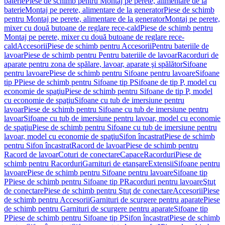
baterie
Piese de schimb pentru Montaj pe perete, alimentare de la
baterie
Montaj pe perete, alimentare de la generator
Piese de schimb
pentru Montaj pe perete, alimentare de la generator
Montaj pe perete,
mixer cu două butoane de reglare rece-cald
Piese de schimb pentru
Montaj pe perete, mixer cu două butoane de reglare rece-
cald
Accesorii
Piese de schimb pentru Accesorii
Pentru bateriile de
lavoar
Piese de schimb pentru Pentru bateriile de lavoar
Racorduri de
aparate pentru zona de spălare, lavoar, aparate şi spălător
Sifoane
pentru lavoare
Piese de schimb pentru Sifoane pentru lavoare
Sifoane
tip P
Piese de schimb pentru Sifoane tip P
Sifoane de tip P, model cu
economie de spaţiu
Piese de schimb pentru Sifoane de tip P, model
cu economie de spaţiu
Sifoane cu tub de imersiune pentru
lavoar
Piese de schimb pentru Sifoane cu tub de imersiune pentru
lavoar
Sifoane cu tub de imersiune pentru lavoar, model cu economie
de spaţiu
Piese de schimb pentru Sifoane cu tub de imersiune pentru
lavoar, model cu economie de spaţiu
Sifon încastrat
Piese de schimb
pentru Sifon încastrat
Racord de lavoar
Piese de schimb pentru
Racord de lavoar
Coturi de conectare
Capace
Racorduri
Piese de
schimb pentru Racorduri
Garnituri de etanşare
Extensii
Sifoane pentru
lavoare
Piese de schimb pentru Sifoane pentru lavoare
Sifoane tip
P
Piese de schimb pentru Sifoane tip P
Racorduri pentru lavoare
Ştuţ
de conectare
Piese de schimb pentru Ştuţ de conectare
Accesorii
Piese
de schimb pentru Accesorii
Garnituri de scurgere pentru aparate
Piese
de schimb pentru Garnituri de scurgere pentru aparate
Sifoane tip
P
Piese de schimb pentru Sifoane tip P
Sifon încastrat
Piese de schimb