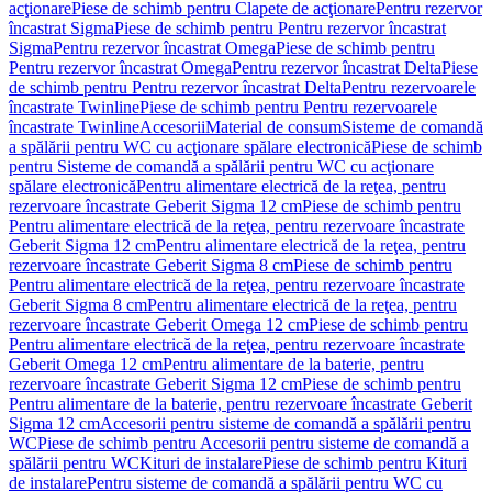
acţionare
Piese de schimb pentru Clapete de acţionare
Pentru rezervor
încastrat Sigma
Piese de schimb pentru Pentru rezervor încastrat
Sigma
Pentru rezervor încastrat Omega
Piese de schimb pentru
Pentru rezervor încastrat Omega
Pentru rezervor încastrat Delta
Piese
de schimb pentru Pentru rezervor încastrat Delta
Pentru rezervoarele
încastrate Twinline
Piese de schimb pentru Pentru rezervoarele
încastrate Twinline
Accesorii
Material de consum
Sisteme de comandă
a spălării pentru WC cu acţionare spălare electronică
Piese de schimb
pentru Sisteme de comandă a spălării pentru WC cu acţionare
spălare electronică
Pentru alimentare electrică de la reţea, pentru
rezervoare încastrate Geberit Sigma 12 cm
Piese de schimb pentru
Pentru alimentare electrică de la reţea, pentru rezervoare încastrate
Geberit Sigma 12 cm
Pentru alimentare electrică de la reţea, pentru
rezervoare încastrate Geberit Sigma 8 cm
Piese de schimb pentru
Pentru alimentare electrică de la reţea, pentru rezervoare încastrate
Geberit Sigma 8 cm
Pentru alimentare electrică de la reţea, pentru
rezervoare încastrate Geberit Omega 12 cm
Piese de schimb pentru
Pentru alimentare electrică de la reţea, pentru rezervoare încastrate
Geberit Omega 12 cm
Pentru alimentare de la baterie, pentru
rezervoare încastrate Geberit Sigma 12 cm
Piese de schimb pentru
Pentru alimentare de la baterie, pentru rezervoare încastrate Geberit
Sigma 12 cm
Accesorii pentru sisteme de comandă a spălării pentru
WC
Piese de schimb pentru Accesorii pentru sisteme de comandă a
spălării pentru WC
Kituri de instalare
Piese de schimb pentru Kituri
de instalare
Pentru sisteme de comandă a spălării pentru WC cu