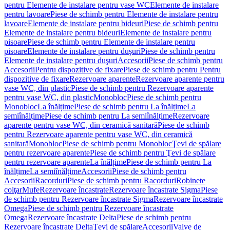
pentru Elemente de instalare pentru vase WC
Elemente de instalare
pentru lavoare
Piese de schimb pentru Elemente de instalare pentru
lavoare
Elemente de instalare pentru bideuri
Piese de schimb pentru
Elemente de instalare pentru bideuri
Elemente de instalare pentru
pisoare
Piese de schimb pentru Elemente de instalare pentru
pisoare
Elemente de instalare pentru duşuri
Piese de schimb pentru
Elemente de instalare pentru duşuri
Accesorii
Piese de schimb pentru
Accesorii
Pentru dispozitive de fixare
Piese de schimb pentru Pentru
dispozitive de fixare
Rezervoare aparente
Rezervoare aparente pentru
vase WC, din plastic
Piese de schimb pentru Rezervoare aparente
pentru vase WC, din plastic
Monobloc
Piese de schimb pentru
Monobloc
La înălțime
Piese de schimb pentru La înălțime
La
semiînălțime
Piese de schimb pentru La semiînălțime
Rezervoare
aparente pentru vase WC, din ceramică sanitară
Piese de schimb
pentru Rezervoare aparente pentru vase WC, din ceramică
sanitară
Monobloc
Piese de schimb pentru Monobloc
Ţevi de spălare
pentru rezervoare aparente
Piese de schimb pentru Ţevi de spălare
pentru rezervoare aparente
La înălțime
Piese de schimb pentru La
înălțime
La semiînălțime
Accesorii
Piese de schimb pentru
Accesorii
Racorduri
Piese de schimb pentru Racorduri
Robinete
colţar
Mufe
Rezervoare încastrate
Rezervoare încastrate Sigma
Piese
de schimb pentru Rezervoare încastrate Sigma
Rezervoare încastrate
Omega
Piese de schimb pentru Rezervoare încastrate
Omega
Rezervoare încastrate Delta
Piese de schimb pentru
Rezervoare încastrate Delta
Ţevi de spălare
Accesorii
Valve de