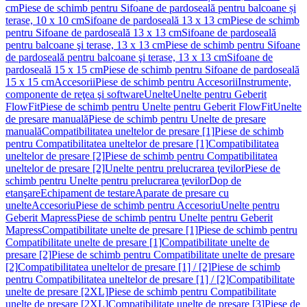
cm
Piese de schimb pentru Sifoane de pardoseală pentru balcoane și
terase, 10 x 10 cm
Sifoane de pardoseală 13 x 13 cm
Piese de schimb
pentru Sifoane de pardoseală 13 x 13 cm
Sifoane de pardoseală
pentru balcoane şi terase, 13 x 13 cm
Piese de schimb pentru Sifoane
de pardoseală pentru balcoane şi terase, 13 x 13 cm
Sifoane de
pardoseală 15 x 15 cm
Piese de schimb pentru Sifoane de pardoseală
15 x 15 cm
Accesorii
Piese de schimb pentru Accesorii
Instrumente,
componente de reţea şi software
Unelte
Unelte pentru Geberit
FlowFit
Piese de schimb pentru Unelte pentru Geberit FlowFit
Unelte
de presare manuală
Piese de schimb pentru Unelte de presare
manuală
Compatibilitatea uneltelor de presare [1]
Piese de schimb
pentru Compatibilitatea uneltelor de presare [1]
Compatibilitatea
uneltelor de presare [2]
Piese de schimb pentru Compatibilitatea
uneltelor de presare [2]
Unelte pentru prelucrarea ţevilor
Piese de
schimb pentru Unelte pentru prelucrarea ţevilor
Dop de
etanşare
Echipament de testare
Aparate de presare cu
unelte
Accesoriu
Piese de schimb pentru Accesoriu
Unelte pentru
Geberit Mapress
Piese de schimb pentru Unelte pentru Geberit
Mapress
Compatibilitate unelte de presare [1]
Piese de schimb pentru
Compatibilitate unelte de presare [1]
Compatibilitate unelte de
presare [2]
Piese de schimb pentru Compatibilitate unelte de presare
[2]
Compatibilitatea uneltelor de presare [1] / [2]
Piese de schimb
pentru Compatibilitatea uneltelor de presare [1] / [2]
Compatibilitate
unelte de presare [2XL]
Piese de schimb pentru Compatibilitate
unelte de presare [2XL]
Compatibilitate unelte de presare [3]
Piese de