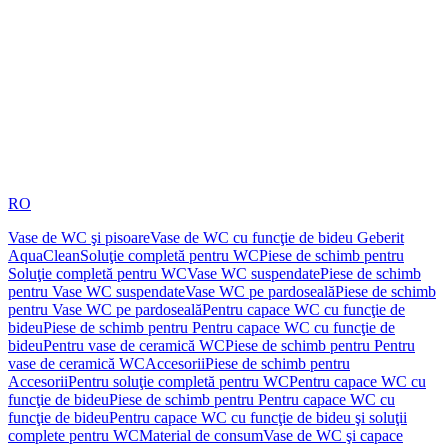
RO
Vase de WC şi pisoare
Vase de WC cu funcţie de bideu Geberit
AquaClean
Soluţie completă pentru WC
Piese de schimb pentru
Soluţie completă pentru WC
Vase WC suspendate
Piese de schimb
pentru Vase WC suspendate
Vase WC pe pardoseală
Piese de schimb
pentru Vase WC pe pardoseală
Pentru capace WC cu funcţie de
bideu
Piese de schimb pentru Pentru capace WC cu funcţie de
bideu
Pentru vase de ceramică WC
Piese de schimb pentru Pentru
vase de ceramică WC
Accesorii
Piese de schimb pentru
Accesorii
Pentru soluţie completă pentru WC
Pentru capace WC cu
funcţie de bideu
Piese de schimb pentru Pentru capace WC cu
funcţie de bideu
Pentru capace WC cu funcţie de bideu şi soluţii
complete pentru WC
Material de consum
Vase de WC şi capace