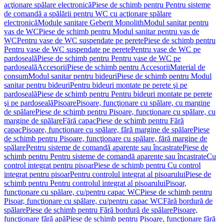
acţionare spălare electronică
Piese de schimb pentru Pentru sisteme
de comandă a spălării pentru WC cu acţionare spălare
electronică
Module sanitare Geberit Monolith
Modul sanitar pentru
vas de WC
Piese de schimb pentru Modul sanitar pentru vas de
WC
Pentru vase de WC suspendate pe perete
Piese de schimb pentru
Pentru vase de WC suspendate pe perete
Pentru vase de WC pe
pardoseală
Piese de schimb pentru Pentru vase de WC pe
pardoseală
Accesorii
Piese de schimb pentru Accesorii
Material de
consum
Modul sanitar pentru bideuri
Piese de schimb pentru Modul
sanitar pentru bideuri
Pentru bideuri montate pe perete şi pe
pardoseală
Piese de schimb pentru Pentru bideuri montate pe perete
şi pe pardoseală
Pisoare
Pisoare, funcţionare cu spălare, cu margine
de spălare
Piese de schimb pentru Pisoare, funcţionare cu spălare, cu
margine de spălare
Fără capac
Piese de schimb pentru Fără
capac
Pisoare, funcţionare cu spălare, fără margine de spălare
Piese
de schimb pentru Pisoare, funcţionare cu spălare, fără margine de
spălare
Pentru sisteme de comandă aparente sau încastrate
Piese de
schimb pentru Pentru sisteme de comandă aparente sau încastrate
Cu
control integrat pentru pisoar
Piese de schimb pentru Cu control
integrat pentru pisoar
Pentru controlul integrat al pisoarului
Piese de
schimb pentru Pentru controlul integrat al pisoarului
Pisoar,
funcţionare cu spălare, cu/pentru capac WC
Piese de schimb pentru
Pisoar, funcţionare cu spălare, cu/pentru capac WC
Fără bordură de
spălare
Piese de schimb pentru Fără bordură de spălare
Pisoare,
funcţionare fără apă
Piese de schimb pentru Pisoare, funcţionare fără