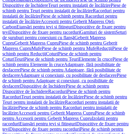
Dispozitive de închidere
Teuri pentru instalaţii de încălzire
Piese de
schimb pentru Teuri pentru instalaţii de încălzire
Racorduri pentru
instalaţii de încălzire
Piese de schimb pentru Racorduri pentru
instalaţii de încălzire
Accesorii pentru Geberit Mapress Oţel-
Carbon
Etanşări pentru ţevi şi fitinguri
Dispozitive de fixare pentru
ţevi
Dispozitive de fixare pentru racorduri
Garnituri de sistem
Seturi
de șuruburi pentru conexiuni cu flanșă
Geberit Mapress
Cupru
Geberit Mapress Cupru
Piese de schimb pentru Geberit
Mapress Cupru
Mufe
Piese de schimb pentru Mufe
Reducţii
Piese de
schimb pentru Reducţii
Coturi
Piese de schimb pentru
Coturi
Teuri
Piese de schimb pentru Teuri
Elemente în cruce
Piese de
schimb pentru Elemente în cruce
Adaptoare, fără posibilitate de
desfacere
Piese de schimb pentru Adaptoare, fără posibilitate de
desfacere
Adaptoare şi conexiuni, cu posibilitate de desfacere
Piese
de schimb pentru Adaptoare şi conexiuni, cu posibilitate de
desfacere
Dispozitive de închidere
Piese de schimb pentru
Dispozitive de închidere
Racorduri
Piese de schimb pentru
Racorduri
Teuri pentru instalaţii de încălzire
Piese de schimb pentru
Teuri pentru instalaţii de încălzire
Racorduri pentru instalaţii de
încălzire
Piese de schimb pentru Racorduri pentru instalaţii de
încălzire
Accesorii pentru Geberit Mapress Cupru
Piese de schimb
pentru Accesorii pentru Geberit Mapress Cupru
Izolaţii pentru
racorduri
Etanşări pentru ţevi şi fitinguri
Dispozitive de fixare pentru
ţevi
Dispozitive de fixare pentru racorduri
Piese de schimb pentru