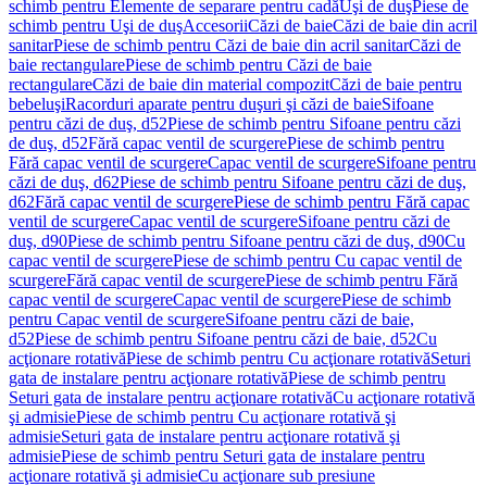
schimb pentru Elemente de separare pentru cadă
Uşi de duş
Piese de
schimb pentru Uşi de duş
Accesorii
Căzi de baie
Căzi de baie din acril
sanitar
Piese de schimb pentru Căzi de baie din acril sanitar
Căzi de
baie rectangulare
Piese de schimb pentru Căzi de baie
rectangulare
Căzi de baie din material compozit
Căzi de baie pentru
bebeluşi
Racorduri aparate pentru duşuri şi căzi de baie
Sifoane
pentru căzi de duş, d52
Piese de schimb pentru Sifoane pentru căzi
de duş, d52
Fără capac ventil de scurgere
Piese de schimb pentru
Fără capac ventil de scurgere
Capac ventil de scurgere
Sifoane pentru
căzi de duş, d62
Piese de schimb pentru Sifoane pentru căzi de duş,
d62
Fără capac ventil de scurgere
Piese de schimb pentru Fără capac
ventil de scurgere
Capac ventil de scurgere
Sifoane pentru căzi de
duş, d90
Piese de schimb pentru Sifoane pentru căzi de duş, d90
Cu
capac ventil de scurgere
Piese de schimb pentru Cu capac ventil de
scurgere
Fără capac ventil de scurgere
Piese de schimb pentru Fără
capac ventil de scurgere
Capac ventil de scurgere
Piese de schimb
pentru Capac ventil de scurgere
Sifoane pentru căzi de baie,
d52
Piese de schimb pentru Sifoane pentru căzi de baie, d52
Cu
acţionare rotativă
Piese de schimb pentru Cu acţionare rotativă
Seturi
gata de instalare pentru acţionare rotativă
Piese de schimb pentru
Seturi gata de instalare pentru acţionare rotativă
Cu acţionare rotativă
şi admisie
Piese de schimb pentru Cu acţionare rotativă şi
admisie
Seturi gata de instalare pentru acţionare rotativă şi
admisie
Piese de schimb pentru Seturi gata de instalare pentru
acţionare rotativă şi admisie
Cu acţionare sub presiune