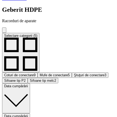
Geberit HDPE
Racorduri de aparate
Selectare categorii (5)
Coturi de conectare
9
Mufe de conectare
5
Ştuţuri de conectare
3
Sifoane tip P
2
Sifoane tip melc
2
Data cumpărării
Data cumpărării