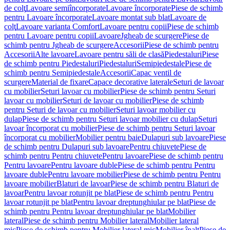
de colţ
Lavoare semiîncorporate
Lavoare încorporate
Piese de schimb
pentru Lavoare încorporate
Lavoare montat sub blat
Lavoare de
colţ
Lavoare varianta Comfort
Lavoare pentru copii
Piese de schimb
pentru Lavoare pentru copii
Lavoare
Jgheab de scurgere
Piese de
schimb pentru Jgheab de scurgere
Accesorii
Piese de schimb pentru
Accesorii
Alte lavoare
Lavoare pentru săli de clasă
Piedestaluri
Piese
de schimb pentru Piedestaluri
Piedestaluri
Semipiedestale
Piese de
schimb pentru Semipiedestale
Accesorii
Capac ventil de
scurgere
Material de fixare
Capace decorative laterale
Seturi de lavoar
cu mobilier
Seturi lavoar cu mobilier
Piese de schimb pentru Seturi
lavoar cu mobilier
Seturi de lavoar cu mobilier
Piese de schimb
pentru Seturi de lavoar cu mobilier
Seturi lavoar mobilier cu
dulap
Piese de schimb pentru Seturi lavoar mobilier cu dulap
Seturi
lavoar încorporat cu mobilier
Piese de schimb pentru Seturi lavoar
încorporat cu mobilier
Mobilier pentru baie
Dulapuri sub lavoare
Piese
de schimb pentru Dulapuri sub lavoare
Pentru chiuvete
Piese de
schimb pentru Pentru chiuvete
Pentru lavoare
Piese de schimb pentru
Pentru lavoare
Pentru lavoare duble
Piese de schimb pentru Pentru
lavoare duble
Pentru lavoare mobilier
Piese de schimb pentru Pentru
lavoare mobilier
Blaturi de lavoar
Piese de schimb pentru Blaturi de
lavoar
Pentru lavoar rotunjit pe blat
Piese de schimb pentru Pentru
lavoar rotunjit pe blat
Pentru lavoar dreptunghiular pe blat
Piese de
schimb pentru Pentru lavoar dreptunghiular pe blat
Mobilier
lateral
Piese de schimb pentru Mobilier lateral
Mobilier lateral
mic
Piese de schimb pentru Mobilier lateral mic
Mobilier înalt
Piese de