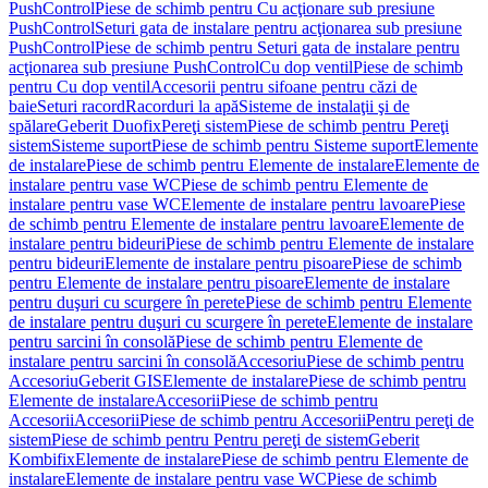
PushControl
Piese de schimb pentru Cu acţionare sub presiune
PushControl
Seturi gata de instalare pentru acţionarea sub presiune
PushControl
Piese de schimb pentru Seturi gata de instalare pentru
acţionarea sub presiune PushControl
Cu dop ventil
Piese de schimb
pentru Cu dop ventil
Accesorii pentru sifoane pentru căzi de
baie
Seturi racord
Racorduri la apă
Sisteme de instalaţii şi de
spălare
Geberit Duofix
Pereţi sistem
Piese de schimb pentru Pereţi
sistem
Sisteme suport
Piese de schimb pentru Sisteme suport
Elemente
de instalare
Piese de schimb pentru Elemente de instalare
Elemente de
instalare pentru vase WC
Piese de schimb pentru Elemente de
instalare pentru vase WC
Elemente de instalare pentru lavoare
Piese
de schimb pentru Elemente de instalare pentru lavoare
Elemente de
instalare pentru bideuri
Piese de schimb pentru Elemente de instalare
pentru bideuri
Elemente de instalare pentru pisoare
Piese de schimb
pentru Elemente de instalare pentru pisoare
Elemente de instalare
pentru duşuri cu scurgere în perete
Piese de schimb pentru Elemente
de instalare pentru duşuri cu scurgere în perete
Elemente de instalare
pentru sarcini în consolă
Piese de schimb pentru Elemente de
instalare pentru sarcini în consolă
Accesoriu
Piese de schimb pentru
Accesoriu
Geberit GIS
Elemente de instalare
Piese de schimb pentru
Elemente de instalare
Accesorii
Piese de schimb pentru
Accesorii
Accesorii
Piese de schimb pentru Accesorii
Pentru pereţi de
sistem
Piese de schimb pentru Pentru pereţi de sistem
Geberit
Kombifix
Elemente de instalare
Piese de schimb pentru Elemente de
instalare
Elemente de instalare pentru vase WC
Piese de schimb