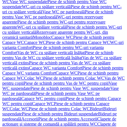
WC
Vase WC suspendate
Piese de schimb pentru Vase WC
suspendate
WC-uri cu spălare verticală
Piese de schimb pentru WC-
uri cu spălare verticală
Vase WC pe pardoseală
Piese de schimb
pentru Vase WC pe pardoseală
WC-uri pentru rezervoare
aparente
Piese de schimb pentru WC-uri pentru rezervoare
aparente
WC-uri cu spălare verticală
Piese de schimb pentru WC-uri
cu spălare verticală
Rezervoare aparente pentru WC-uri, din
ceramică sanitară
Monobloc
Capace WC
Piese de schimb pentru
Capace WC
Capace WC
Piese de schimb pentru Capace WC
WC-uri
varianta Comfort
Piese de schimb pentru WC-uri varianta
Comfort
Vas de WC cu spălare verticală înălţat
Piese de schimb
pentru Vas de WC cu spălare verticală înălţat
Vas de WC cu spălare
verticală extins
Piese de schimb pentru Vas de WC cu spălare
verticală extins
Capace WC varianta Comfort
Piese de schimb pentru
Capace WC varianta Comfort
Capace WC
Piese de schimb pentru
Capace WC
Colac WC
Piese de schimb pentru Colac WC
Vas de WC
pentru copii
Piese de schimb pentru Vas de WC pentru copii
Vase
WC suspendate
Piese de schimb pentru Vase WC suspendate
Vase
WC pe pardoseală
Piese de schimb pentru Vase WC pe
pardoseală
Capace WC pentru copii
Piese de schimb pentru Capace
WC pentru copii
Capace WC
Piese de schimb pentru Capace
WC
Colac WC
Piese de schimb pentru Colac WC
Bideuri
Bideuri
suspendate
Piese de schimb pentru Bideuri suspendate
Bideuri pe
pardoseală
Accesorii
Piese de schimb pentru Accesorii
Clapete de
acţionare şi sisteme de comandă a spălării pentru WC
Clapete de