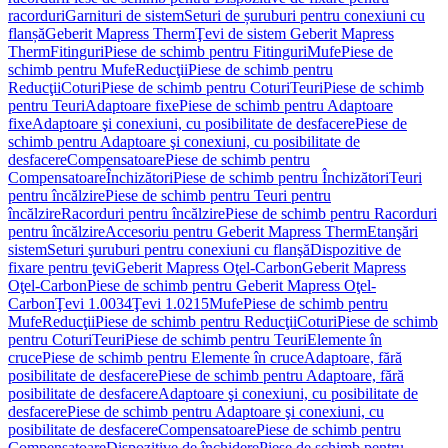
racorduri
Garnituri de sistem
Seturi de șuruburi pentru conexiuni cu
flanșă
Geberit Mapress Therm
Ţevi de sistem Geberit Mapress
Therm
Fitinguri
Piese de schimb pentru Fitinguri
Mufe
Piese de
schimb pentru Mufe
Reducţii
Piese de schimb pentru
Reducţii
Coturi
Piese de schimb pentru Coturi
Teuri
Piese de schimb
pentru Teuri
Adaptoare fixe
Piese de schimb pentru Adaptoare
fixe
Adaptoare şi conexiuni, cu posibilitate de desfacere
Piese de
schimb pentru Adaptoare şi conexiuni, cu posibilitate de
desfacere
Compensatoare
Piese de schimb pentru
Compensatoare
Închizători
Piese de schimb pentru Închizători
Teuri
pentru încălzire
Piese de schimb pentru Teuri pentru
încălzire
Racorduri pentru încălzire
Piese de schimb pentru Racorduri
pentru încălzire
Accesoriu pentru Geberit Mapress Therm
Etanşări
sistem
Seturi şuruburi pentru conexiuni cu flanşă
Dispozitive de
fixare pentru ţevi
Geberit Mapress Oţel-Carbon
Geberit Mapress
Oţel-Carbon
Piese de schimb pentru Geberit Mapress Oţel-
Carbon
Ţevi 1.0034
Ţevi 1.0215
Mufe
Piese de schimb pentru
Mufe
Reducţii
Piese de schimb pentru Reducţii
Coturi
Piese de schimb
pentru Coturi
Teuri
Piese de schimb pentru Teuri
Elemente în
cruce
Piese de schimb pentru Elemente în cruce
Adaptoare, fără
posibilitate de desfacere
Piese de schimb pentru Adaptoare, fără
posibilitate de desfacere
Adaptoare şi conexiuni, cu posibilitate de
desfacere
Piese de schimb pentru Adaptoare şi conexiuni, cu
posibilitate de desfacere
Compensatoare
Piese de schimb pentru
Compensatoare
Dispozitive de închidere
Piese de schimb pentru