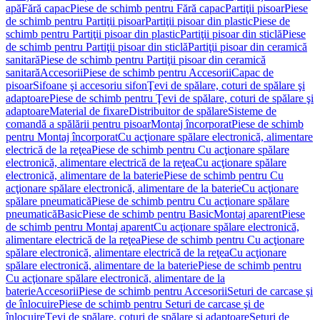
apă
Fără capac
Piese de schimb pentru Fără capac
Partiţii pisoar
Piese
de schimb pentru Partiţii pisoar
Partiţii pisoar din plastic
Piese de
schimb pentru Partiţii pisoar din plastic
Partiţii pisoar din sticlă
Piese
de schimb pentru Partiţii pisoar din sticlă
Partiţii pisoar din ceramică
sanitară
Piese de schimb pentru Partiţii pisoar din ceramică
sanitară
Accesorii
Piese de schimb pentru Accesorii
Capac de
pisoar
Sifoane şi accesoriu sifon
Ţevi de spălare, coturi de spălare şi
adaptoare
Piese de schimb pentru Ţevi de spălare, coturi de spălare şi
adaptoare
Material de fixare
Distribuitor de spălare
Sisteme de
comandă a spălării pentru pisoar
Montaj încorporat
Piese de schimb
pentru Montaj încorporat
Cu acţionare spălare electronică, alimentare
electrică de la reţea
Piese de schimb pentru Cu acţionare spălare
electronică, alimentare electrică de la reţea
Cu acţionare spălare
electronică, alimentare de la baterie
Piese de schimb pentru Cu
acţionare spălare electronică, alimentare de la baterie
Cu acţionare
spălare pneumatică
Piese de schimb pentru Cu acţionare spălare
pneumatică
Basic
Piese de schimb pentru Basic
Montaj aparent
Piese
de schimb pentru Montaj aparent
Cu acţionare spălare electronică,
alimentare electrică de la reţea
Piese de schimb pentru Cu acţionare
spălare electronică, alimentare electrică de la reţea
Cu acţionare
spălare electronică, alimentare de la baterie
Piese de schimb pentru
Cu acţionare spălare electronică, alimentare de la
baterie
Accesorii
Piese de schimb pentru Accesorii
Seturi de carcase şi
de înlocuire
Piese de schimb pentru Seturi de carcase şi de
înlocuire
Ţevi de spălare, coturi de spălare şi adaptoare
Seturi de