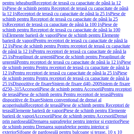
pentru jgheaburi
Receptori de terasă cu capacitate de până la 12
l/s
Piese de schimb pentru Receptori de terasă cu capacitate de până
la 12 l/s
Receptori de terasă cu capacitate de până la 25 l/s
Piese de
schimb pentru Receptori de terasă cu capacitate de până la 25
l/s
Receptori de terasă cu capacitate de până la 100 l/s
Piese de
schimb pentru Receptori de terasă cu capacitate de până la 100
l/s
Elemente barieră de vapori
Piese de schimb pentru Elemente
barieră de vapori
Pentru receptori de terasă cu capacitate de până la
12 l/s
Piese de schimb pentru Pentru receptori de terasă cu capacitate
de până la 12 l/s
Pentru receptori de terasă cu capacitate de până la
25 l/s
Preaplinuri de urgenţă
Piese de schimb pentru Preaplinuri de
urgenţă
Pentru receptori de terasă cu capacitate de până la 12 l/s
Piese
de schimb pentru Pentru receptori de terasă cu capacitate de până la
12 l/s
Pentru receptori de terasă cu capacitate de până la 25 l/s
Piese
de schimb pentru Pentru receptori de terasă cu capacitate de până la
25 l/s
Dispozitive de fixare
Sistem de fixare d40–200
Sistem de fixare
d250–315
Accesorii
Piese de schimb pentru Accesorii
Pentru receptori
de terasă
Piese de schimb pentru Pentru receptori de terasă
Pentru
dispozitive de fixare
Sistem convenţional de drenaj al
acoperişului
Receptori de terasă
Piese de schimb pentru Receptori de
terasă
Elemente barieră de vapori
Piese de schimb pentru Elemente
barieră de vapori
Accesorii
Piese de schimb pentru Accesorii
Drenaj
prin pardoseală
Drenarea suprafeţelor pentru interior şi exterior
Piese
de schimb pentru Drenarea suprafeţelor pentru interior şi
exterior
Sifoane de pardoseală pentru balcoane și terase, 10 x 10