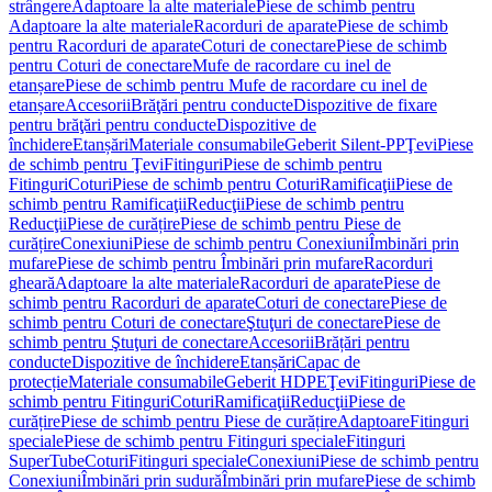
strângere
Adaptoare la alte materiale
Piese de schimb pentru
Adaptoare la alte materiale
Racorduri de aparate
Piese de schimb
pentru Racorduri de aparate
Coturi de conectare
Piese de schimb
pentru Coturi de conectare
Mufe de racordare cu inel de
etanșare
Piese de schimb pentru Mufe de racordare cu inel de
etanșare
Accesorii
Brăţări pentru conducte
Dispozitive de fixare
pentru brăţări pentru conducte
Dispozitive de
închidere
Etanșări
Materiale consumabile
Geberit Silent-PP
Ţevi
Piese
de schimb pentru Ţevi
Fitinguri
Piese de schimb pentru
Fitinguri
Coturi
Piese de schimb pentru Coturi
Ramificaţii
Piese de
schimb pentru Ramificaţii
Reducţii
Piese de schimb pentru
Reducţii
Piese de curățire
Piese de schimb pentru Piese de
curățire
Conexiuni
Piese de schimb pentru Conexiuni
Îmbinări prin
mufare
Piese de schimb pentru Îmbinări prin mufare
Racorduri
gheară
Adaptoare la alte materiale
Racorduri de aparate
Piese de
schimb pentru Racorduri de aparate
Coturi de conectare
Piese de
schimb pentru Coturi de conectare
Ştuţuri de conectare
Piese de
schimb pentru Ştuţuri de conectare
Accesorii
Brățări pentru
conducte
Dispozitive de închidere
Etanșări
Capac de
protecție
Materiale consumabile
Geberit HDPE
Ţevi
Fitinguri
Piese de
schimb pentru Fitinguri
Coturi
Ramificaţii
Reducţii
Piese de
curățire
Piese de schimb pentru Piese de curățire
Adaptoare
Fitinguri
speciale
Piese de schimb pentru Fitinguri speciale
Fitinguri
SuperTube
Coturi
Fitinguri speciale
Conexiuni
Piese de schimb pentru
Conexiuni
Îmbinări prin sudură
Îmbinări prin mufare
Piese de schimb