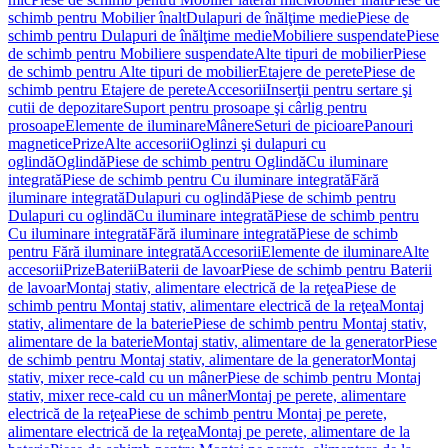
schimb pentru Mobilier înalt
Dulapuri de înălţime medie
Piese de
schimb pentru Dulapuri de înălţime medie
Mobiliere suspendate
Piese
de schimb pentru Mobiliere suspendate
Alte tipuri de mobilier
Piese
de schimb pentru Alte tipuri de mobilier
Etajere de perete
Piese de
schimb pentru Etajere de perete
Accesorii
Inserţii pentru sertare şi
cutii de depozitare
Suport pentru prosoape şi cârlig pentru
prosoape
Elemente de iluminare
Mânere
Seturi de picioare
Panouri
magnetice
Prize
Alte accesorii
Oglinzi şi dulapuri cu
oglindă
Oglindă
Piese de schimb pentru Oglindă
Cu iluminare
integrată
Piese de schimb pentru Cu iluminare integrată
Fără
iluminare integrată
Dulapuri cu oglindă
Piese de schimb pentru
Dulapuri cu oglindă
Cu iluminare integrată
Piese de schimb pentru
Cu iluminare integrată
Fără iluminare integrată
Piese de schimb
pentru Fără iluminare integrată
Accesorii
Elemente de iluminare
Alte
accesorii
Prize
Baterii
Baterii de lavoar
Piese de schimb pentru Baterii
de lavoar
Montaj stativ, alimentare electrică de la reţea
Piese de
schimb pentru Montaj stativ, alimentare electrică de la reţea
Montaj
stativ, alimentare de la baterie
Piese de schimb pentru Montaj stativ,
alimentare de la baterie
Montaj stativ, alimentare de la generator
Piese
de schimb pentru Montaj stativ, alimentare de la generator
Montaj
stativ, mixer rece-cald cu un mâner
Piese de schimb pentru Montaj
stativ, mixer rece-cald cu un mâner
Montaj pe perete, alimentare
electrică de la reţea
Piese de schimb pentru Montaj pe perete,
alimentare electrică de la reţea
Montaj pe perete, alimentare de la