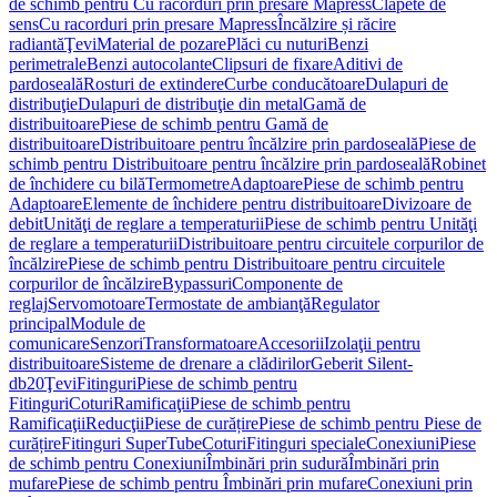
de schimb pentru Cu racorduri prin presare Mapress
Clapete de
sens
Cu racorduri prin presare Mapress
Încălzire și răcire
radiantă
Ţevi
Material de pozare
Plăci cu nuturi
Benzi
perimetrale
Benzi autocolante
Clipsuri de fixare
Aditivi de
pardoseală
Rosturi de extindere
Curbe conducătoare
Dulapuri de
distribuţie
Dulapuri de distribuţie din metal
Gamă de
distribuitoare
Piese de schimb pentru Gamă de
distribuitoare
Distribuitoare pentru încălzire prin pardoseală
Piese de
schimb pentru Distribuitoare pentru încălzire prin pardoseală
Robinet
de închidere cu bilă
Termometre
Adaptoare
Piese de schimb pentru
Adaptoare
Elemente de închidere pentru distribuitoare
Divizoare de
debit
Unităţi de reglare a temperaturii
Piese de schimb pentru Unităţi
de reglare a temperaturii
Distribuitoare pentru circuitele corpurilor de
încălzire
Piese de schimb pentru Distribuitoare pentru circuitele
corpurilor de încălzire
Bypassuri
Componente de
reglaj
Servomotoare
Termostate de ambianţă
Regulator
principal
Module de
comunicare
Senzori
Transformatoare
Accesorii
Izolaţii pentru
distribuitoare
Sisteme de drenare a clădirilor
Geberit Silent-
db20
Ţevi
Fitinguri
Piese de schimb pentru
Fitinguri
Coturi
Ramificaţii
Piese de schimb pentru
Ramificaţii
Reducţii
Piese de curățire
Piese de schimb pentru Piese de
curățire
Fitinguri SuperTube
Coturi
Fitinguri speciale
Conexiuni
Piese
de schimb pentru Conexiuni
Îmbinări prin sudură
Îmbinări prin
mufare
Piese de schimb pentru Îmbinări prin mufare
Conexiuni prin