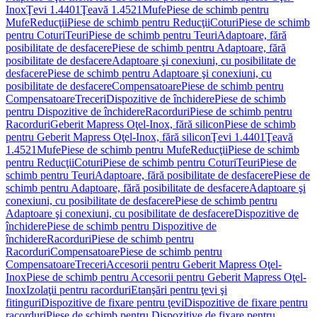
Inox
Ţevi 1.4401
Ţeavă 1.4521
Mufe
Piese de schimb pentru
Mufe
Reducţii
Piese de schimb pentru Reducţii
Coturi
Piese de schimb
pentru Coturi
Teuri
Piese de schimb pentru Teuri
Adaptoare, fără
posibilitate de desfacere
Piese de schimb pentru Adaptoare, fără
posibilitate de desfacere
Adaptoare şi conexiuni, cu posibilitate de
desfacere
Piese de schimb pentru Adaptoare şi conexiuni, cu
posibilitate de desfacere
Compensatoare
Piese de schimb pentru
Compensatoare
Treceri
Dispozitive de închidere
Piese de schimb
pentru Dispozitive de închidere
Racorduri
Piese de schimb pentru
Racorduri
Geberit Mapress Oţel-Inox, fără silicon
Piese de schimb
pentru Geberit Mapress Oţel-Inox, fără silicon
Ţevi 1.4401
Ţeavă
1.4521
Mufe
Piese de schimb pentru Mufe
Reducţii
Piese de schimb
pentru Reducţii
Coturi
Piese de schimb pentru Coturi
Teuri
Piese de
schimb pentru Teuri
Adaptoare, fără posibilitate de desfacere
Piese de
schimb pentru Adaptoare, fără posibilitate de desfacere
Adaptoare şi
conexiuni, cu posibilitate de desfacere
Piese de schimb pentru
Adaptoare şi conexiuni, cu posibilitate de desfacere
Dispozitive de
închidere
Piese de schimb pentru Dispozitive de
închidere
Racorduri
Piese de schimb pentru
Racorduri
Compensatoare
Piese de schimb pentru
Compensatoare
Treceri
Accesorii pentru Geberit Mapress Oţel-
Inox
Piese de schimb pentru Accesorii pentru Geberit Mapress Oţel-
Inox
Izolaţii pentru racorduri
Etanşări pentru ţevi şi
fitinguri
Dispozitive de fixare pentru ţevi
Dispozitive de fixare pentru
racorduri
Piese de schimb pentru Dispozitive de fixare pentru