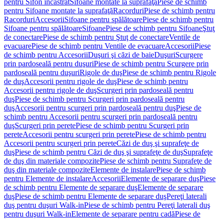
pentru Sifon încastrat
Sifoane montate la suprafaţă
Piese de schimb
pentru Sifoane montate la suprafaţă
Racorduri
Piese de schimb pentru
Racorduri
Accesorii
Sifoane pentru spălătoare
Piese de schimb pentru
Sifoane pentru spălătoare
Sifoane
Piese de schimb pentru Sifoane
Ştuţ
de conectare
Piese de schimb pentru Ştuţ de conectare
Ventile de
evacuare
Piese de schimb pentru Ventile de evacuare
Accesorii
Piese
de schimb pentru Accesorii
Duşuri şi căzi de baie
Duşuri
Scurgere
prin pardoseală pentru duşuri
Piese de schimb pentru Scurgere prin
pardoseală pentru duşuri
Rigole de duş
Piese de schimb pentru Rigole
de duş
Accesorii pentru rigole de duş
Piese de schimb pentru
Accesorii pentru rigole de duş
Scurgeri prin pardoseală pentru
duş
Piese de schimb pentru Scurgeri prin pardoseală pentru
duş
Accesorii pentru scurgeri prin pardoseală pentru duş
Piese de
schimb pentru Accesorii pentru scurgeri prin pardoseală pentru
duş
Scurgeri prin perete
Piese de schimb pentru Scurgeri prin
perete
Accesorii pentru scurgeri prin perete
Piese de schimb pentru
Accesorii pentru scurgeri prin perete
Căzi de duş şi suprafeţe de
duş
Piese de schimb pentru Căzi de duş şi suprafeţe de duş
Suprafeţe
de duş din materiale compozite
Piese de schimb pentru Suprafeţe de
duş din materiale compozite
Elemente de instalare
Piese de schimb
pentru Elemente de instalare
Accesorii
Elemente de separare duş
Piese
de schimb pentru Elemente de separare duş
Elemente de separare
duş
Piese de schimb pentru Elemente de separare duş
Pereţi laterali
duş pentru duşuri Walk-in
Piese de schimb pentru Pereţi laterali duş
pentru duşuri Walk-in
Elemente de separare pentru cadă
Piese de