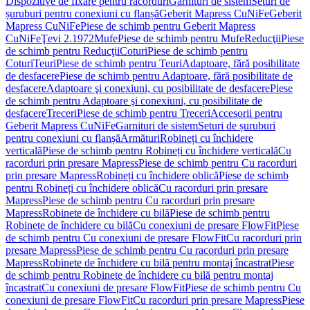
Dispozitive de fixare pentru racorduri
Garnituri de sistem
Seturi de
șuruburi pentru conexiuni cu flanșă
Geberit Mapress CuNiFe
Geberit
Mapress CuNiFe
Piese de schimb pentru Geberit Mapress
CuNiFe
Ţevi 2.1972
Mufe
Piese de schimb pentru Mufe
Reducţii
Piese
de schimb pentru Reducţii
Coturi
Piese de schimb pentru
Coturi
Teuri
Piese de schimb pentru Teuri
Adaptoare, fără posibilitate
de desfacere
Piese de schimb pentru Adaptoare, fără posibilitate de
desfacere
Adaptoare şi conexiuni, cu posibilitate de desfacere
Piese
de schimb pentru Adaptoare şi conexiuni, cu posibilitate de
desfacere
Treceri
Piese de schimb pentru Treceri
Accesorii pentru
Geberit Mapress CuNiFe
Garnituri de sistem
Seturi de șuruburi
pentru conexiuni cu flanșă
Armături
Robineți cu închidere
verticală
Piese de schimb pentru Robineți cu închidere verticală
Cu
racorduri prin presare Mapress
Piese de schimb pentru Cu racorduri
prin presare Mapress
Robineți cu închidere oblică
Piese de schimb
pentru Robineți cu închidere oblică
Cu racorduri prin presare
Mapress
Piese de schimb pentru Cu racorduri prin presare
Mapress
Robinete de închidere cu bilă
Piese de schimb pentru
Robinete de închidere cu bilă
Cu conexiuni de presare FlowFit
Piese
de schimb pentru Cu conexiuni de presare FlowFit
Cu racorduri prin
presare Mapress
Piese de schimb pentru Cu racorduri prin presare
Mapress
Robinete de închidere cu bilă pentru montaj încastrat
Piese
de schimb pentru Robinete de închidere cu bilă pentru montaj
încastrat
Cu conexiuni de presare FlowFit
Piese de schimb pentru Cu
conexiuni de presare FlowFit
Cu racorduri prin presare Mapress
Piese