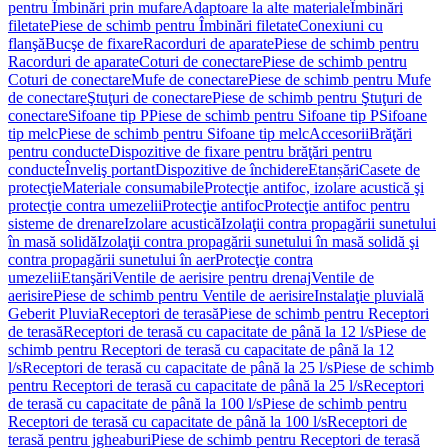
pentru Îmbinări prin mufare
Adaptoare la alte materiale
Îmbinări
filetate
Piese de schimb pentru Îmbinări filetate
Conexiuni cu
flanşă
Bucşe de fixare
Racorduri de aparate
Piese de schimb pentru
Racorduri de aparate
Coturi de conectare
Piese de schimb pentru
Coturi de conectare
Mufe de conectare
Piese de schimb pentru Mufe
de conectare
Ştuţuri de conectare
Piese de schimb pentru Ştuţuri de
conectare
Sifoane tip P
Piese de schimb pentru Sifoane tip P
Sifoane
tip melc
Piese de schimb pentru Sifoane tip melc
Accesorii
Brăţări
pentru conducte
Dispozitive de fixare pentru brăţări pentru
conducte
Înveliş portant
Dispozitive de închidere
Etanșări
Casete de
protecţie
Materiale consumabile
Protecţie antifoc, izolare acustică şi
protecţie contra umezelii
Protecţie antifoc
Protecţie antifoc pentru
sisteme de drenare
Izolare acustică
Izolaţii contra propagării sunetului
în masă solidă
Izolaţii contra propagării sunetului în masă solidă şi
contra propagării sunetului în aer
Protecţie contra
umezelii
Etanşări
Ventile de aerisire pentru drenaj
Ventile de
aerisire
Piese de schimb pentru Ventile de aerisire
Instalaţie pluvială
Geberit Pluvia
Receptori de terasă
Piese de schimb pentru Receptori
de terasă
Receptori de terasă cu capacitate de până la 12 l/s
Piese de
schimb pentru Receptori de terasă cu capacitate de până la 12
l/s
Receptori de terasă cu capacitate de până la 25 l/s
Piese de schimb
pentru Receptori de terasă cu capacitate de până la 25 l/s
Receptori
de terasă cu capacitate de până la 100 l/s
Piese de schimb pentru
Receptori de terasă cu capacitate de până la 100 l/s
Receptori de
terasă pentru jgheaburi
Piese de schimb pentru Receptori de terasă