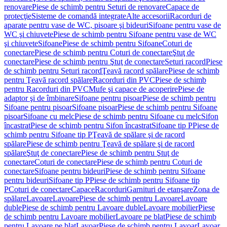
renovare
Piese de schimb pentru Seturi de renovare
Capace de
protecţie
Sisteme de comandă integrate
Alte accesorii
Racorduri de
aparate pentru vase de WC, pisoare şi bideuri
Sifoane pentru vase de
WC şi chiuvete
Piese de schimb pentru Sifoane pentru vase de WC
şi chiuvete
Sifoane
Piese de schimb pentru Sifoane
Coturi de
conectare
Piese de schimb pentru Coturi de conectare
Ştuţ de
conectare
Piese de schimb pentru Ştuţ de conectare
Seturi racord
Piese
de schimb pentru Seturi racord
Ţeavă racord spălare
Piese de schimb
pentru Ţeavă racord spălare
Racorduri din PVC
Piese de schimb
pentru Racorduri din PVC
Mufe şi capace de acoperire
Piese de
adaptor şi de îmbinare
Sifoane pentru pisoar
Piese de schimb pentru
Sifoane pentru pisoar
Sifoane pisoar
Piese de schimb pentru Sifoane
pisoar
Sifoane cu melc
Piese de schimb pentru Sifoane cu melc
Sifon
încastrat
Piese de schimb pentru Sifon încastrat
Sifoane tip P
Piese de
schimb pentru Sifoane tip P
Ţeavă de spălare şi de racord
spălare
Piese de schimb pentru Ţeavă de spălare şi de racord
spălare
Ştuţ de conectare
Piese de schimb pentru Ştuţ de
conectare
Coturi de conectare
Piese de schimb pentru Coturi de
conectare
Sifoane pentru bideuri
Piese de schimb pentru Sifoane
pentru bideuri
Sifoane tip P
Piese de schimb pentru Sifoane tip
P
Coturi de conectare
Capace
Racorduri
Garnituri de etanşare
Zona de
spălare
Lavoare
Lavoare
Piese de schimb pentru Lavoare
Lavoare
duble
Piese de schimb pentru Lavoare duble
Lavoare mobilier
Piese
de schimb pentru Lavoare mobilier
Lavoare pe blat
Piese de schimb
pentru Lavoare pe blat
Lavoar
Piese de schimb pentru Lavoar
Lavoar