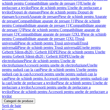
schimb pentru Compatibilitate unelte de presare [3]
Unelte de
prelucrare a ţevilor
Piese de schimb pentru Unelte de prelucrare a
ţevilor
Dopuri de etanşare
Piese de schimb pentru Dopuri de
etanşare
Accesorii
Aparate de presare
Piese de schimb pentru Aparate
de presare
Compatibilitate aparate de presare [1]
Piese de schimb
pentru Compatibilitate aparate de presare [1]
Compatibilitate aparate
de presare [2]
Piese de schimb pentru Compatibilitate aparate de
presare [2]
Compatibilitate aparate de presare [2XL]
Piese de schimb
pentru Compatibilitate aparate de presare [2XL]
Trusă
universală
Piese de schimb pentru Trusă universală
Trusă
universală
Piese de schimb pentru Trusă universală
Unelte pentru
Geberit Silent-db20 / Geberit HDPE
Piese de schimb pentru Unelte
pentru Geberit Silent-db20 / Geberit HDPE
Unelte de
electrofuziune
Piese de schimb pentru Unelte de
electrofuziune
Accesorii pentru unelte de electrofuziune
Unelte
pentru sudură cap la cap
Piese de schimb pentru Unelte pentru
sudură cap la cap
Accesorii pentru unelte pentru sudură cap la
cap
Piese de schimb pentru Accesorii pentru unelte pentru sudură cap
la cap
Unelte de prelucrare a ţevilor
Piese de schimb pentru Unelte de
prelucrare a ţevilor
Accesorii pentru unelte de prelucrare a
ţevilor
Piese de schimb pentru Accesorii pentru unelte de prelucrare a
ţevilor
Categorii de produse
Serii de baie