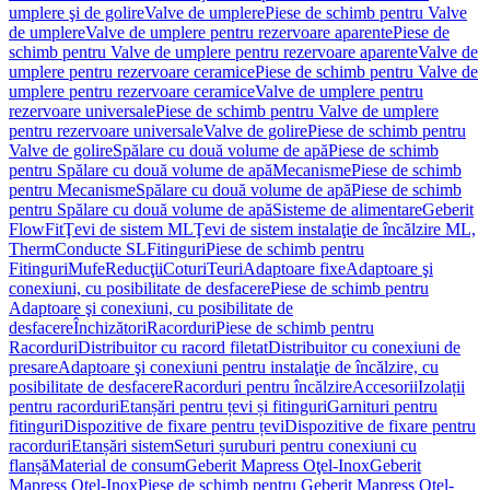
umplere şi de golire
Valve de umplere
Piese de schimb pentru Valve
de umplere
Valve de umplere pentru rezervoare aparente
Piese de
schimb pentru Valve de umplere pentru rezervoare aparente
Valve de
umplere pentru rezervoare ceramice
Piese de schimb pentru Valve de
umplere pentru rezervoare ceramice
Valve de umplere pentru
rezervoare universale
Piese de schimb pentru Valve de umplere
pentru rezervoare universale
Valve de golire
Piese de schimb pentru
Valve de golire
Spălare cu două volume de apă
Piese de schimb
pentru Spălare cu două volume de apă
Mecanisme
Piese de schimb
pentru Mecanisme
Spălare cu două volume de apă
Piese de schimb
pentru Spălare cu două volume de apă
Sisteme de alimentare
Geberit
FlowFit
Ţevi de sistem ML
Ţevi de sistem instalaţie de încălzire ML,
Therm
Conducte SL
Fitinguri
Piese de schimb pentru
Fitinguri
Mufe
Reducţii
Coturi
Teuri
Adaptoare fixe
Adaptoare şi
conexiuni, cu posibilitate de desfacere
Piese de schimb pentru
Adaptoare şi conexiuni, cu posibilitate de
desfacere
Închizători
Racorduri
Piese de schimb pentru
Racorduri
Distribuitor cu racord filetat
Distribuitor cu conexiuni de
presare
Adaptoare şi conexiuni pentru instalaţie de încălzire, cu
posibilitate de desfacere
Racorduri pentru încălzire
Accesorii
Izolații
pentru racorduri
Etanșări pentru țevi și fitinguri
Garnituri pentru
fitinguri
Dispozitive de fixare pentru țevi
Dispozitive de fixare pentru
racorduri
Etanșări sistem
Seturi șuruburi pentru conexiuni cu
flanșă
Material de consum
Geberit Mapress Oţel-Inox
Geberit
Mapress Oţel-Inox
Piese de schimb pentru Geberit Mapress Oţel-