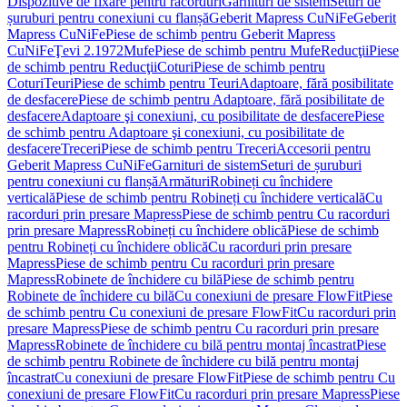
Dispozitive de fixare pentru racorduri
Garnituri de sistem
Seturi de
șuruburi pentru conexiuni cu flanșă
Geberit Mapress CuNiFe
Geberit
Mapress CuNiFe
Piese de schimb pentru Geberit Mapress
CuNiFe
Ţevi 2.1972
Mufe
Piese de schimb pentru Mufe
Reducţii
Piese
de schimb pentru Reducţii
Coturi
Piese de schimb pentru
Coturi
Teuri
Piese de schimb pentru Teuri
Adaptoare, fără posibilitate
de desfacere
Piese de schimb pentru Adaptoare, fără posibilitate de
desfacere
Adaptoare şi conexiuni, cu posibilitate de desfacere
Piese
de schimb pentru Adaptoare şi conexiuni, cu posibilitate de
desfacere
Treceri
Piese de schimb pentru Treceri
Accesorii pentru
Geberit Mapress CuNiFe
Garnituri de sistem
Seturi de șuruburi
pentru conexiuni cu flanșă
Armături
Robineți cu închidere
verticală
Piese de schimb pentru Robineți cu închidere verticală
Cu
racorduri prin presare Mapress
Piese de schimb pentru Cu racorduri
prin presare Mapress
Robineți cu închidere oblică
Piese de schimb
pentru Robineți cu închidere oblică
Cu racorduri prin presare
Mapress
Piese de schimb pentru Cu racorduri prin presare
Mapress
Robinete de închidere cu bilă
Piese de schimb pentru
Robinete de închidere cu bilă
Cu conexiuni de presare FlowFit
Piese
de schimb pentru Cu conexiuni de presare FlowFit
Cu racorduri prin
presare Mapress
Piese de schimb pentru Cu racorduri prin presare
Mapress
Robinete de închidere cu bilă pentru montaj încastrat
Piese
de schimb pentru Robinete de închidere cu bilă pentru montaj
încastrat
Cu conexiuni de presare FlowFit
Piese de schimb pentru Cu
conexiuni de presare FlowFit
Cu racorduri prin presare Mapress
Piese