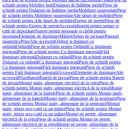
schimb pentru Mobilier înalt
Dulapuri de înălţime medie
Piese de
schimb pentru Dulapuri de înălţime medie
Mobiliere suspendate
Piese
de schimb pentru Mobiliere suspendate
Alte tipuri de mobilier
Piese
de schimb pentru Alte tipuri de mobilier
Etajere de perete
Piese de
schimb pentru Etajere de perete
Accesorii
Inserţii pentru sertare şi
cutii de depozitare
Suport pentru prosoape şi cârlig pentru
prosoape
Elemente de iluminare
Mânere
Seturi de picioare
Panouri
magnetice
Prize
Alte accesorii
Oglinzi şi dulapuri cu
oglindă
Oglindă
Piese de schimb pentru Oglindă
Cu iluminare
integrată
Piese de schimb pentru Cu iluminare integrată
Fără
iluminare integrată
Dulapuri cu oglindă
Piese de schimb pentru
Dulapuri cu oglindă
Cu iluminare integrată
Piese de schimb pentru
Cu iluminare integrată
Fără iluminare integrată
Piese de schimb
pentru Fără iluminare integrată
Accesorii
Elemente de iluminare
Alte
accesorii
Prize
Baterii
Baterii de lavoar
Piese de schimb pentru Baterii
de lavoar
Montaj stativ, alimentare electrică de la reţea
Piese de
schimb pentru Montaj stativ, alimentare electrică de la reţea
Montaj
stativ, alimentare de la baterie
Piese de schimb pentru Montaj stativ,
alimentare de la baterie
Montaj stativ, alimentare de la generator
Piese
de schimb pentru Montaj stativ, alimentare de la generator
Montaj
stativ, mixer rece-cald cu un mâner
Piese de schimb pentru Montaj
stativ, mixer rece-cald cu un mâner
Montaj pe perete, alimentare
electrică de la reţea
Piese de schimb pentru Montaj pe perete,
alimentare electrică de la reţea
Montaj pe perete, alimentare de la