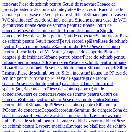
renovare
Piese de schimb pentru Seturi de renovare
Capace de
protecţie
Sisteme de comandă integrate
Alte accesorii
Racorduri de
aparate pentru vase de WC, pisoare şi bideuri
Sifoane pentru vase de
WC şi chiuvete
Piese de schimb pentru Sifoane pentru vase de WC
şi chiuvete
Sifoane
Piese de schimb pentru Sifoane
Coturi de
conectare
Piese de schimb pentru Coturi de conectare
Ştuţ de
conectare
Piese de schimb pentru Ştuţ de conectare
Seturi racord
Piese
de schimb pentru Seturi racord
Ţeavă racord spălare
Piese de schimb
pentru Ţeavă racord spălare
Racorduri din PVC
Piese de schimb
pentru Racorduri din PVC
Mufe şi capace de acoperire
Piese de
adaptor şi de îmbinare
Sifoane pentru pisoar
Piese de schimb pentru
Sifoane pentru pisoar
Sifoane pisoar
Piese de schimb pentru Sifoane
pisoar
Sifoane cu melc
Piese de schimb pentru Sifoane cu melc
Sifon
încastrat
Piese de schimb pentru Sifon încastrat
Sifoane tip P
Piese de
schimb pentru Sifoane tip P
Ţeavă de spălare şi de racord
spălare
Piese de schimb pentru Ţeavă de spălare şi de racord
spălare
Ştuţ de conectare
Piese de schimb pentru Ştuţ de
conectare
Coturi de conectare
Piese de schimb pentru Coturi de
conectare
Sifoane pentru bideuri
Piese de schimb pentru Sifoane
pentru bideuri
Sifoane tip P
Piese de schimb pentru Sifoane tip
P
Coturi de conectare
Capace
Racorduri
Garnituri de etanşare
Zona de
spălare
Lavoare
Lavoare
Piese de schimb pentru Lavoare
Lavoare
duble
Piese de schimb pentru Lavoare duble
Lavoare mobilier
Piese
de schimb pentru Lavoare mobilier
Lavoare pe blat
Piese de schimb
pentru Lavoare pe blat
Lavoar
Piese de schimb pentru Lavoar
Lavoar