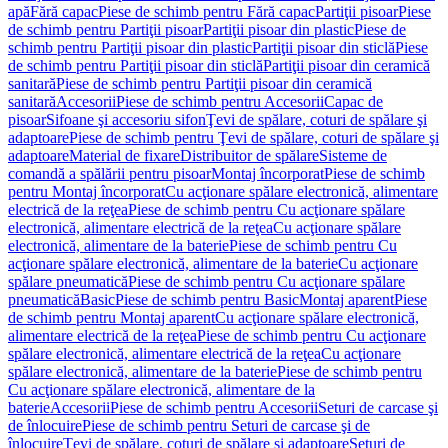
apă
Fără capac
Piese de schimb pentru Fără capac
Partiţii pisoar
Piese
de schimb pentru Partiţii pisoar
Partiţii pisoar din plastic
Piese de
schimb pentru Partiţii pisoar din plastic
Partiţii pisoar din sticlă
Piese
de schimb pentru Partiţii pisoar din sticlă
Partiţii pisoar din ceramică
sanitară
Piese de schimb pentru Partiţii pisoar din ceramică
sanitară
Accesorii
Piese de schimb pentru Accesorii
Capac de
pisoar
Sifoane şi accesoriu sifon
Ţevi de spălare, coturi de spălare şi
adaptoare
Piese de schimb pentru Ţevi de spălare, coturi de spălare şi
adaptoare
Material de fixare
Distribuitor de spălare
Sisteme de
comandă a spălării pentru pisoar
Montaj încorporat
Piese de schimb
pentru Montaj încorporat
Cu acţionare spălare electronică, alimentare
electrică de la reţea
Piese de schimb pentru Cu acţionare spălare
electronică, alimentare electrică de la reţea
Cu acţionare spălare
electronică, alimentare de la baterie
Piese de schimb pentru Cu
acţionare spălare electronică, alimentare de la baterie
Cu acţionare
spălare pneumatică
Piese de schimb pentru Cu acţionare spălare
pneumatică
Basic
Piese de schimb pentru Basic
Montaj aparent
Piese
de schimb pentru Montaj aparent
Cu acţionare spălare electronică,
alimentare electrică de la reţea
Piese de schimb pentru Cu acţionare
spălare electronică, alimentare electrică de la reţea
Cu acţionare
spălare electronică, alimentare de la baterie
Piese de schimb pentru
Cu acţionare spălare electronică, alimentare de la
baterie
Accesorii
Piese de schimb pentru Accesorii
Seturi de carcase şi
de înlocuire
Piese de schimb pentru Seturi de carcase şi de
înlocuire
Ţevi de spălare, coturi de spălare şi adaptoare
Seturi de