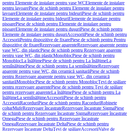
pentru Elemente de instalare pentru vase WC
Elemente de instalare
pentru lavoare
Piese de schimb pentru Elemente de instalare pentru
lavoare
Elemente de instalare pentru bideuri
Piese de schimb pentru
Elemente de instalare pentru bideuri
Elemente de instalare pentru
pisoare
Piese de schimb pentru Elemente de instalare pentru
pisoare
Elemente de instalare pentru duşuri
Piese de schimb pentru
Elemente de instalare pentru duşuri
Accesorii
Piese de schimb pentru
Accesorii
Pentru dispozitive de fixare
Piese de schimb pentru Pentru
dispozitive de fixare
Rezervoare aparente
Rezervoare aparente pentru
vase WC, din plastic
Piese de schimb pentru Rezervoare aparente
pentru vase WC, din plastic
Monobloc
Piese de schimb pentru
Monobloc
La înălțime
Piese de schimb pentru La înălțime
La
semiînălțime
Piese de schimb pentru La semiînălțime
Rezervoare
aparente pentru vase WC, din ceramică sanitară
Piese de schimb
pentru Rezervoare aparente pentru vase WC, din ceramică
sanitară
Monobloc
Piese de schimb pentru Monobloc
Ţevi de spălare
pentru rezervoare aparente
Piese de schimb pentru Ţevi de spălare
pentru rezervoare aparente
La înălțime
Piese de schimb pentru La
înălțime
La semiînălțime
Accesorii
Piese de schimb pentru
Accesorii
Racorduri
Piese de schimb pentru Racorduri
Robinete
colţar
Mufe
Rezervoare încastrate
Rezervoare încastrate Sigma
Piese
de schimb pentru Rezervoare încastrate Sigma
Rezervoare încastrate
Omega
Piese de schimb pentru Rezervoare încastrate
Omega
Rezervoare încastrate Delta
Piese de schimb pentru
Rezervoare încastrate Delta
Ţevi de spălare
Accesorii
Valve de