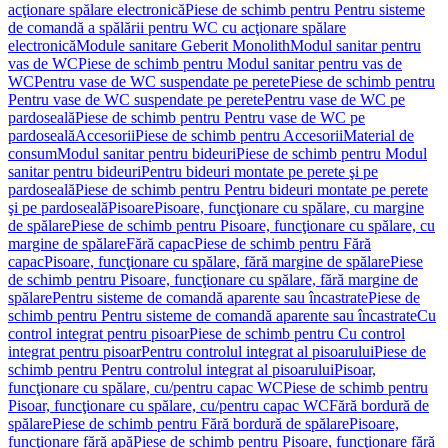
acţionare spălare electronică
Piese de schimb pentru Pentru sisteme
de comandă a spălării pentru WC cu acţionare spălare
electronică
Module sanitare Geberit Monolith
Modul sanitar pentru
vas de WC
Piese de schimb pentru Modul sanitar pentru vas de
WC
Pentru vase de WC suspendate pe perete
Piese de schimb pentru
Pentru vase de WC suspendate pe perete
Pentru vase de WC pe
pardoseală
Piese de schimb pentru Pentru vase de WC pe
pardoseală
Accesorii
Piese de schimb pentru Accesorii
Material de
consum
Modul sanitar pentru bideuri
Piese de schimb pentru Modul
sanitar pentru bideuri
Pentru bideuri montate pe perete şi pe
pardoseală
Piese de schimb pentru Pentru bideuri montate pe perete
şi pe pardoseală
Pisoare
Pisoare, funcţionare cu spălare, cu margine
de spălare
Piese de schimb pentru Pisoare, funcţionare cu spălare, cu
margine de spălare
Fără capac
Piese de schimb pentru Fără
capac
Pisoare, funcţionare cu spălare, fără margine de spălare
Piese
de schimb pentru Pisoare, funcţionare cu spălare, fără margine de
spălare
Pentru sisteme de comandă aparente sau încastrate
Piese de
schimb pentru Pentru sisteme de comandă aparente sau încastrate
Cu
control integrat pentru pisoar
Piese de schimb pentru Cu control
integrat pentru pisoar
Pentru controlul integrat al pisoarului
Piese de
schimb pentru Pentru controlul integrat al pisoarului
Pisoar,
funcţionare cu spălare, cu/pentru capac WC
Piese de schimb pentru
Pisoar, funcţionare cu spălare, cu/pentru capac WC
Fără bordură de
spălare
Piese de schimb pentru Fără bordură de spălare
Pisoare,
funcţionare fără apă
Piese de schimb pentru Pisoare, funcţionare fără