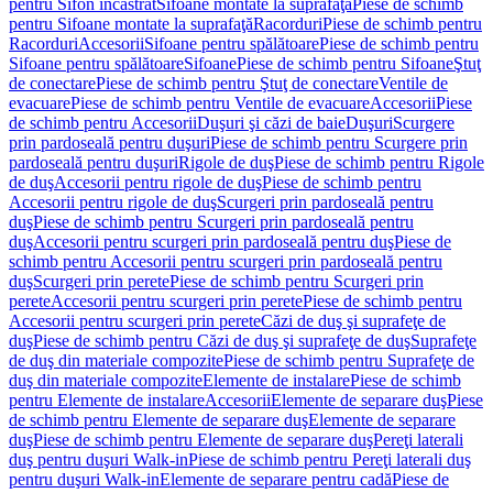
pentru Sifon încastrat
Sifoane montate la suprafaţă
Piese de schimb
pentru Sifoane montate la suprafaţă
Racorduri
Piese de schimb pentru
Racorduri
Accesorii
Sifoane pentru spălătoare
Piese de schimb pentru
Sifoane pentru spălătoare
Sifoane
Piese de schimb pentru Sifoane
Ştuţ
de conectare
Piese de schimb pentru Ştuţ de conectare
Ventile de
evacuare
Piese de schimb pentru Ventile de evacuare
Accesorii
Piese
de schimb pentru Accesorii
Duşuri şi căzi de baie
Duşuri
Scurgere
prin pardoseală pentru duşuri
Piese de schimb pentru Scurgere prin
pardoseală pentru duşuri
Rigole de duş
Piese de schimb pentru Rigole
de duş
Accesorii pentru rigole de duş
Piese de schimb pentru
Accesorii pentru rigole de duş
Scurgeri prin pardoseală pentru
duş
Piese de schimb pentru Scurgeri prin pardoseală pentru
duş
Accesorii pentru scurgeri prin pardoseală pentru duş
Piese de
schimb pentru Accesorii pentru scurgeri prin pardoseală pentru
duş
Scurgeri prin perete
Piese de schimb pentru Scurgeri prin
perete
Accesorii pentru scurgeri prin perete
Piese de schimb pentru
Accesorii pentru scurgeri prin perete
Căzi de duş şi suprafeţe de
duş
Piese de schimb pentru Căzi de duş şi suprafeţe de duş
Suprafeţe
de duş din materiale compozite
Piese de schimb pentru Suprafeţe de
duş din materiale compozite
Elemente de instalare
Piese de schimb
pentru Elemente de instalare
Accesorii
Elemente de separare duş
Piese
de schimb pentru Elemente de separare duş
Elemente de separare
duş
Piese de schimb pentru Elemente de separare duş
Pereţi laterali
duş pentru duşuri Walk-in
Piese de schimb pentru Pereţi laterali duş
pentru duşuri Walk-in
Elemente de separare pentru cadă
Piese de