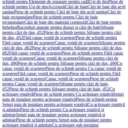
schimb pentru Elemente de separare pentru cadă
Uşi de duş
Piese de
schimb pentru Uşi de duş
Accesorii
Căzi de baie
Căzi de baie din acril
sanitar
Piese de schimb pentru Căzi de baie din acril sanitar
Căzi de
baie rectangulare
Piese de schimb pentru Căzi de baie
rectangulare
Căzi de baie din material compozit
Căzi de baie pentru
bebeluşi
Racorduri aparate pentru duşuri şi căzi de baie
Sifoane
pentru căzi de duş, d52
Piese de schimb pentru Sifoane pentru căzi
de duş, d52
Fără capac ventil de scurgere
Piese de schimb pentru
Fără capac ventil de scurgere
Capac ventil de scurgere
Sifoane pentru
căzi de duş, d62
Piese de schimb pentru Sifoane pentru căzi de duş,
d62
Fără capac ventil de scurgere
Piese de schimb pentru Fără capac
ventil de scurgere
Capac ventil de scurgere
Sifoane pentru căzi de
duş, d90
Piese de schimb pentru Sifoane pentru căzi de duş, d90
Cu
capac ventil de scurgere
Piese de schimb pentru Cu capac ventil de
scurgere
Fără capac ventil de scurgere
Piese de schimb pentru Fără
capac ventil de scurgere
Capac ventil de scurgere
Piese de schimb
pentru Capac ventil de scurgere
Sifoane pentru căzi de baie,
d52
Piese de schimb pentru Sifoane pentru căzi de baie, d52
Cu
acţionare rotativă
Piese de schimb pentru Cu acţionare rotativă
Seturi
gata de instalare pentru acţionare rotativă
Piese de schimb pentru
Seturi gata de instalare pentru acţionare rotativă
Cu acţionare rotativă
şi admisie
Piese de schimb pentru Cu acţionare rotativă şi
admisie
Seturi gata de instalare pentru acţionare rotativă şi
admisie
Piese de schimb pentru Seturi gata de instalare pentru
acţionare rotativă şi admisie
Cu acţionare sub presiune