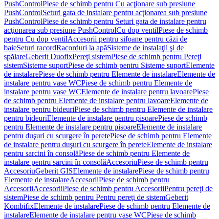
PushControl
Piese de schimb pentru Cu acţionare sub presiune
PushControl
Seturi gata de instalare pentru acţionarea sub presiune
PushControl
Piese de schimb pentru Seturi gata de instalare pentru
acţionarea sub presiune PushControl
Cu dop ventil
Piese de schimb
pentru Cu dop ventil
Accesorii pentru sifoane pentru căzi de
baie
Seturi racord
Racorduri la apă
Sisteme de instalaţii şi de
spălare
Geberit Duofix
Pereţi sistem
Piese de schimb pentru Pereţi
sistem
Sisteme suport
Piese de schimb pentru Sisteme suport
Elemente
de instalare
Piese de schimb pentru Elemente de instalare
Elemente de
instalare pentru vase WC
Piese de schimb pentru Elemente de
instalare pentru vase WC
Elemente de instalare pentru lavoare
Piese
de schimb pentru Elemente de instalare pentru lavoare
Elemente de
instalare pentru bideuri
Piese de schimb pentru Elemente de instalare
pentru bideuri
Elemente de instalare pentru pisoare
Piese de schimb
pentru Elemente de instalare pentru pisoare
Elemente de instalare
pentru duşuri cu scurgere în perete
Piese de schimb pentru Elemente
de instalare pentru duşuri cu scurgere în perete
Elemente de instalare
pentru sarcini în consolă
Piese de schimb pentru Elemente de
instalare pentru sarcini în consolă
Accesoriu
Piese de schimb pentru
Accesoriu
Geberit GIS
Elemente de instalare
Piese de schimb pentru
Elemente de instalare
Accesorii
Piese de schimb pentru
Accesorii
Accesorii
Piese de schimb pentru Accesorii
Pentru pereţi de
sistem
Piese de schimb pentru Pentru pereţi de sistem
Geberit
Kombifix
Elemente de instalare
Piese de schimb pentru Elemente de
instalare
Elemente de instalare pentru vase WC
Piese de schimb