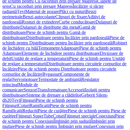
de schimb pentru Cu racorduri prin presare Mapress
Clapete de
sens
Cu racorduri prin presare Mapress
Încălzire și răcire
radiantă
Ţevi
Material de pozare
Plăci cu nuturi
Benzi
perimetrale
Benzi autocolante
Clipsuri de fixare
Aditivi de
pardoseală
Rosturi de extindere
Curbe conducătoare
Dulapuri de
distribuţie
Dulapuri de distribuţie din metal
Gamă de
distribuitoare
Piese de schimb pentru Gamă de
distribuitoare
Distribuitoare pentru încălzire prin pardoseală
Piese de
schimb pentru Distribuitoare pentru încălzire prin pardoseală
Robinet
de închidere cu bilă
Termometre
Adaptoare
Piese de schimb pentru
Adaptoare
Elemente de închidere pentru distribuitoare
Divizoare de
debit
Unităţi de reglare a temperaturii
Piese de schimb pentru Unităţi
de reglare a temperaturii
Distribuitoare pentru circuitele corpurilor de
încălzire
Piese de schimb pentru Distribuitoare pentru circuitele
corpurilor de încălzire
Bypassuri
Componente de
reglaj
Servomotoare
Termostate de ambianţă
Regulator
principal
Module de
comunicare
Senzori
Transformatoare
Accesorii
Izolaţii pentru
distribuitoare
Sisteme de drenare a clădirilor
Geberit Silent-
db20
Ţevi
Fitinguri
Piese de schimb pentru
Fitinguri
Coturi
Ramificaţii
Piese de schimb pentru
Ramificaţii
Reducţii
Piese de curățire
Piese de schimb pentru Piese de
curățire
Fitinguri SuperTube
Coturi
Fitinguri speciale
Conexiuni
Piese
de schimb pentru Conexiuni
Îmbinări prin sudură
Îmbinări prin
mufare
Piese de schimb pentru Îmbinări prin mufare
Conexiuni prin