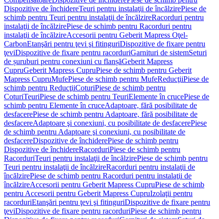
Dispozitive de închidere
Teuri pentru instalaţii de încălzire
Piese de
schimb pentru Teuri pentru instalaţii de încălzire
Racorduri pentru
instalaţii de încălzire
Piese de schimb pentru Racorduri pentru
instalaţii de încălzire
Accesorii pentru Geberit Mapress Oţel-
Carbon
Etanşări pentru ţevi şi fitinguri
Dispozitive de fixare pentru
ţevi
Dispozitive de fixare pentru racorduri
Garnituri de sistem
Seturi
de șuruburi pentru conexiuni cu flanșă
Geberit Mapress
Cupru
Geberit Mapress Cupru
Piese de schimb pentru Geberit
Mapress Cupru
Mufe
Piese de schimb pentru Mufe
Reducţii
Piese de
schimb pentru Reducţii
Coturi
Piese de schimb pentru
Coturi
Teuri
Piese de schimb pentru Teuri
Elemente în cruce
Piese de
schimb pentru Elemente în cruce
Adaptoare, fără posibilitate de
desfacere
Piese de schimb pentru Adaptoare, fără posibilitate de
desfacere
Adaptoare şi conexiuni, cu posibilitate de desfacere
Piese
de schimb pentru Adaptoare şi conexiuni, cu posibilitate de
desfacere
Dispozitive de închidere
Piese de schimb pentru
Dispozitive de închidere
Racorduri
Piese de schimb pentru
Racorduri
Teuri pentru instalaţii de încălzire
Piese de schimb pentru
Teuri pentru instalaţii de încălzire
Racorduri pentru instalaţii de
încălzire
Piese de schimb pentru Racorduri pentru instalaţii de
încălzire
Accesorii pentru Geberit Mapress Cupru
Piese de schimb
pentru Accesorii pentru Geberit Mapress Cupru
Izolaţii pentru
racorduri
Etanşări pentru ţevi şi fitinguri
Dispozitive de fixare pentru
ţevi
Dispozitive de fixare pentru racorduri
Piese de schimb pentru