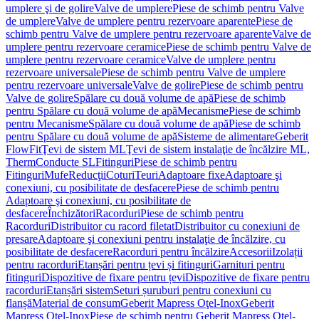
umplere şi de golire
Valve de umplere
Piese de schimb pentru Valve
de umplere
Valve de umplere pentru rezervoare aparente
Piese de
schimb pentru Valve de umplere pentru rezervoare aparente
Valve de
umplere pentru rezervoare ceramice
Piese de schimb pentru Valve de
umplere pentru rezervoare ceramice
Valve de umplere pentru
rezervoare universale
Piese de schimb pentru Valve de umplere
pentru rezervoare universale
Valve de golire
Piese de schimb pentru
Valve de golire
Spălare cu două volume de apă
Piese de schimb
pentru Spălare cu două volume de apă
Mecanisme
Piese de schimb
pentru Mecanisme
Spălare cu două volume de apă
Piese de schimb
pentru Spălare cu două volume de apă
Sisteme de alimentare
Geberit
FlowFit
Ţevi de sistem ML
Ţevi de sistem instalaţie de încălzire ML,
Therm
Conducte SL
Fitinguri
Piese de schimb pentru
Fitinguri
Mufe
Reducţii
Coturi
Teuri
Adaptoare fixe
Adaptoare şi
conexiuni, cu posibilitate de desfacere
Piese de schimb pentru
Adaptoare şi conexiuni, cu posibilitate de
desfacere
Închizători
Racorduri
Piese de schimb pentru
Racorduri
Distribuitor cu racord filetat
Distribuitor cu conexiuni de
presare
Adaptoare şi conexiuni pentru instalaţie de încălzire, cu
posibilitate de desfacere
Racorduri pentru încălzire
Accesorii
Izolații
pentru racorduri
Etanșări pentru țevi și fitinguri
Garnituri pentru
fitinguri
Dispozitive de fixare pentru țevi
Dispozitive de fixare pentru
racorduri
Etanșări sistem
Seturi șuruburi pentru conexiuni cu
flanșă
Material de consum
Geberit Mapress Oţel-Inox
Geberit
Mapress Oţel-Inox
Piese de schimb pentru Geberit Mapress Oţel-