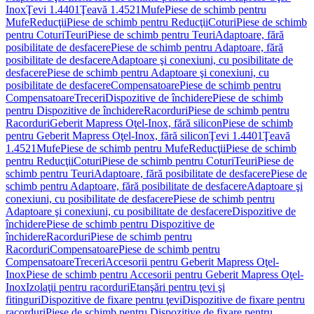
Inox
Ţevi 1.4401
Ţeavă 1.4521
Mufe
Piese de schimb pentru
Mufe
Reducţii
Piese de schimb pentru Reducţii
Coturi
Piese de schimb
pentru Coturi
Teuri
Piese de schimb pentru Teuri
Adaptoare, fără
posibilitate de desfacere
Piese de schimb pentru Adaptoare, fără
posibilitate de desfacere
Adaptoare şi conexiuni, cu posibilitate de
desfacere
Piese de schimb pentru Adaptoare şi conexiuni, cu
posibilitate de desfacere
Compensatoare
Piese de schimb pentru
Compensatoare
Treceri
Dispozitive de închidere
Piese de schimb
pentru Dispozitive de închidere
Racorduri
Piese de schimb pentru
Racorduri
Geberit Mapress Oţel-Inox, fără silicon
Piese de schimb
pentru Geberit Mapress Oţel-Inox, fără silicon
Ţevi 1.4401
Ţeavă
1.4521
Mufe
Piese de schimb pentru Mufe
Reducţii
Piese de schimb
pentru Reducţii
Coturi
Piese de schimb pentru Coturi
Teuri
Piese de
schimb pentru Teuri
Adaptoare, fără posibilitate de desfacere
Piese de
schimb pentru Adaptoare, fără posibilitate de desfacere
Adaptoare şi
conexiuni, cu posibilitate de desfacere
Piese de schimb pentru
Adaptoare şi conexiuni, cu posibilitate de desfacere
Dispozitive de
închidere
Piese de schimb pentru Dispozitive de
închidere
Racorduri
Piese de schimb pentru
Racorduri
Compensatoare
Piese de schimb pentru
Compensatoare
Treceri
Accesorii pentru Geberit Mapress Oţel-
Inox
Piese de schimb pentru Accesorii pentru Geberit Mapress Oţel-
Inox
Izolaţii pentru racorduri
Etanşări pentru ţevi şi
fitinguri
Dispozitive de fixare pentru ţevi
Dispozitive de fixare pentru
racorduri
Piese de schimb pentru Dispozitive de fixare pentru