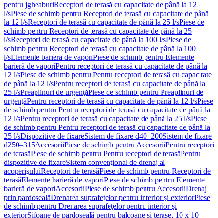
pentru jgheaburi
Receptori de terasă cu capacitate de până la 12
l/s
Piese de schimb pentru Receptori de terasă cu capacitate de până
la 12 l/s
Receptori de terasă cu capacitate de până la 25 l/s
Piese de
schimb pentru Receptori de terasă cu capacitate de până la 25
l/s
Receptori de terasă cu capacitate de până la 100 l/s
Piese de
schimb pentru Receptori de terasă cu capacitate de până la 100
l/s
Elemente barieră de vapori
Piese de schimb pentru Elemente
barieră de vapori
Pentru receptori de terasă cu capacitate de până la
12 l/s
Piese de schimb pentru Pentru receptori de terasă cu capacitate
de până la 12 l/s
Pentru receptori de terasă cu capacitate de până la
25 l/s
Preaplinuri de urgenţă
Piese de schimb pentru Preaplinuri de
urgenţă
Pentru receptori de terasă cu capacitate de până la 12 l/s
Piese
de schimb pentru Pentru receptori de terasă cu capacitate de până la
12 l/s
Pentru receptori de terasă cu capacitate de până la 25 l/s
Piese
de schimb pentru Pentru receptori de terasă cu capacitate de până la
25 l/s
Dispozitive de fixare
Sistem de fixare d40–200
Sistem de fixare
d250–315
Accesorii
Piese de schimb pentru Accesorii
Pentru receptori
de terasă
Piese de schimb pentru Pentru receptori de terasă
Pentru
dispozitive de fixare
Sistem convenţional de drenaj al
acoperişului
Receptori de terasă
Piese de schimb pentru Receptori de
terasă
Elemente barieră de vapori
Piese de schimb pentru Elemente
barieră de vapori
Accesorii
Piese de schimb pentru Accesorii
Drenaj
prin pardoseală
Drenarea suprafeţelor pentru interior şi exterior
Piese
de schimb pentru Drenarea suprafeţelor pentru interior şi
exterior
Sifoane de pardoseală pentru balcoane și terase, 10 x 10