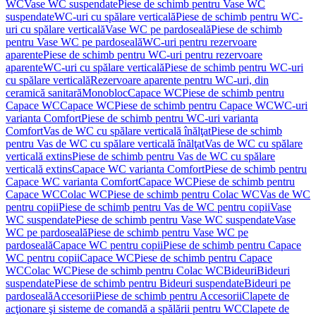
WC
Vase WC suspendate
Piese de schimb pentru Vase WC
suspendate
WC-uri cu spălare verticală
Piese de schimb pentru WC-
uri cu spălare verticală
Vase WC pe pardoseală
Piese de schimb
pentru Vase WC pe pardoseală
WC-uri pentru rezervoare
aparente
Piese de schimb pentru WC-uri pentru rezervoare
aparente
WC-uri cu spălare verticală
Piese de schimb pentru WC-uri
cu spălare verticală
Rezervoare aparente pentru WC-uri, din
ceramică sanitară
Monobloc
Capace WC
Piese de schimb pentru
Capace WC
Capace WC
Piese de schimb pentru Capace WC
WC-uri
varianta Comfort
Piese de schimb pentru WC-uri varianta
Comfort
Vas de WC cu spălare verticală înălţat
Piese de schimb
pentru Vas de WC cu spălare verticală înălţat
Vas de WC cu spălare
verticală extins
Piese de schimb pentru Vas de WC cu spălare
verticală extins
Capace WC varianta Comfort
Piese de schimb pentru
Capace WC varianta Comfort
Capace WC
Piese de schimb pentru
Capace WC
Colac WC
Piese de schimb pentru Colac WC
Vas de WC
pentru copii
Piese de schimb pentru Vas de WC pentru copii
Vase
WC suspendate
Piese de schimb pentru Vase WC suspendate
Vase
WC pe pardoseală
Piese de schimb pentru Vase WC pe
pardoseală
Capace WC pentru copii
Piese de schimb pentru Capace
WC pentru copii
Capace WC
Piese de schimb pentru Capace
WC
Colac WC
Piese de schimb pentru Colac WC
Bideuri
Bideuri
suspendate
Piese de schimb pentru Bideuri suspendate
Bideuri pe
pardoseală
Accesorii
Piese de schimb pentru Accesorii
Clapete de
acţionare şi sisteme de comandă a spălării pentru WC
Clapete de