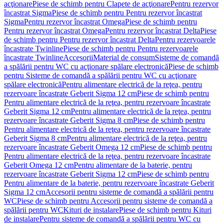
acţionare
Piese de schimb pentru Clapete de acţionare
Pentru rezervor
încastrat Sigma
Piese de schimb pentru Pentru rezervor încastrat
Sigma
Pentru rezervor încastrat Omega
Piese de schimb pentru
Pentru rezervor încastrat Omega
Pentru rezervor încastrat Delta
Piese
de schimb pentru Pentru rezervor încastrat Delta
Pentru rezervoarele
încastrate Twinline
Piese de schimb pentru Pentru rezervoarele
încastrate Twinline
Accesorii
Material de consum
Sisteme de comandă
a spălării pentru WC cu acţionare spălare electronică
Piese de schimb
pentru Sisteme de comandă a spălării pentru WC cu acţionare
spălare electronică
Pentru alimentare electrică de la reţea, pentru
rezervoare încastrate Geberit Sigma 12 cm
Piese de schimb pentru
Pentru alimentare electrică de la reţea, pentru rezervoare încastrate
Geberit Sigma 12 cm
Pentru alimentare electrică de la reţea, pentru
rezervoare încastrate Geberit Sigma 8 cm
Piese de schimb pentru
Pentru alimentare electrică de la reţea, pentru rezervoare încastrate
Geberit Sigma 8 cm
Pentru alimentare electrică de la reţea, pentru
rezervoare încastrate Geberit Omega 12 cm
Piese de schimb pentru
Pentru alimentare electrică de la reţea, pentru rezervoare încastrate
Geberit Omega 12 cm
Pentru alimentare de la baterie, pentru
rezervoare încastrate Geberit Sigma 12 cm
Piese de schimb pentru
Pentru alimentare de la baterie, pentru rezervoare încastrate Geberit
Sigma 12 cm
Accesorii pentru sisteme de comandă a spălării pentru
WC
Piese de schimb pentru Accesorii pentru sisteme de comandă a
spălării pentru WC
Kituri de instalare
Piese de schimb pentru Kituri
de instalare
Pentru sisteme de comandă a spălării pentru WC cu