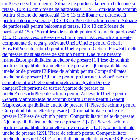
cm
Piese de schimb pentru Sifoane de pardoseală pentru balcoane și
terase, 10 x 10 cm
Sifoane de pardoseală 13 x 13 cm
Piese de schimb
pentru Sifoane de pardoseală 13 x 13 cm
Sifoane de pardoseală
pentru balcoane şi terase, 13 x 13 cm
Piese de schimb pentru Sifoane
de pardoseală pentru balcoane şi terase, 13 x 13 cm
Sifoane de
pardoseală 15 x 15 cm
Piese de schimb pentru Sifoane de pardoseală
15 x 15 cm
Accesorii
Piese de schimb pentru Accesorii
Instrumente,
componente de reţea şi software
Unelte
Unelte pentru Geberit
FlowFit
Piese de schimb pentru Unelte pentru Geberit FlowFit
Unelte
de presare manuală
Piese de schimb pentru Unelte de presare
manuală
Compatibilitatea uneltelor de presare [1]
Piese de schimb
pentru Compatibilitatea uneltelor de presare [1]
Compatibilitatea
uneltelor de presare [2]
Piese de schimb pentru Compatibilitatea
uneltelor de presare [2]
Unelte pentru prelucrarea ţevilor
Piese de
schimb pentru Unelte pentru prelucrarea ţevilor
Dop de
etanşare
Echipament de testare
Aparate de presare cu
unelte
Accesoriu
Piese de schimb pentru Accesoriu
Unelte pentru
Geberit Mapress
Piese de schimb pentru Unelte pentru Geberit
Mapress
Compatibilitate unelte de presare [1]
Piese de schimb pentru
Compatibilitate unelte de presare [1]
Compatibilitate unelte de
presare [2]
Piese de schimb pentru Compatibilitate unelte de presare
[2]
Compatibilitatea uneltelor de presare [1] / [2]
Piese de schimb
pentru Compatibilitatea uneltelor de presare [1] / [2]
Compatibilitate
unelte de presare [2XL]
Piese de schimb pentru Compatibilitate
unelte de presare [2XL]
Compatibilitate unelte de presare [3]
Piese de