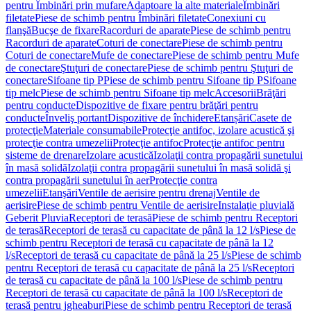
pentru Îmbinări prin mufare
Adaptoare la alte materiale
Îmbinări
filetate
Piese de schimb pentru Îmbinări filetate
Conexiuni cu
flanşă
Bucşe de fixare
Racorduri de aparate
Piese de schimb pentru
Racorduri de aparate
Coturi de conectare
Piese de schimb pentru
Coturi de conectare
Mufe de conectare
Piese de schimb pentru Mufe
de conectare
Ştuţuri de conectare
Piese de schimb pentru Ştuţuri de
conectare
Sifoane tip P
Piese de schimb pentru Sifoane tip P
Sifoane
tip melc
Piese de schimb pentru Sifoane tip melc
Accesorii
Brăţări
pentru conducte
Dispozitive de fixare pentru brăţări pentru
conducte
Înveliş portant
Dispozitive de închidere
Etanșări
Casete de
protecţie
Materiale consumabile
Protecţie antifoc, izolare acustică şi
protecţie contra umezelii
Protecţie antifoc
Protecţie antifoc pentru
sisteme de drenare
Izolare acustică
Izolaţii contra propagării sunetului
în masă solidă
Izolaţii contra propagării sunetului în masă solidă şi
contra propagării sunetului în aer
Protecţie contra
umezelii
Etanşări
Ventile de aerisire pentru drenaj
Ventile de
aerisire
Piese de schimb pentru Ventile de aerisire
Instalaţie pluvială
Geberit Pluvia
Receptori de terasă
Piese de schimb pentru Receptori
de terasă
Receptori de terasă cu capacitate de până la 12 l/s
Piese de
schimb pentru Receptori de terasă cu capacitate de până la 12
l/s
Receptori de terasă cu capacitate de până la 25 l/s
Piese de schimb
pentru Receptori de terasă cu capacitate de până la 25 l/s
Receptori
de terasă cu capacitate de până la 100 l/s
Piese de schimb pentru
Receptori de terasă cu capacitate de până la 100 l/s
Receptori de
terasă pentru jgheaburi
Piese de schimb pentru Receptori de terasă