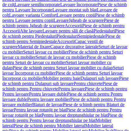
de colţ
Lavoare semiîncorporate
Lavoare încorporate
Piese de schimb
pentru Lavoare încorporate
Lavoare montat sub blat
Lavoare de
colţ
Lavoare varianta Comfort
Lavoare pentru copii
Piese de schimb
pentru Lavoare pentru copii
Lavoare
Jgheab de scurgere
Piese de
schimb pentru Jgheab de scurgere
Accesorii
Piese de schimb pentru
Accesorii
Alte lavoare
Lavoare pentru săli de clasă
Piedestaluri
Piese
de schimb pentru Piedestaluri
Piedestaluri
Semipiedestale
Piese de
schimb pentru Semipiedestale
Accesorii
Capac ventil de
scurgere
Material de fixare
Capace decorative laterale
Seturi de lavoar
cu mobilier
Seturi lavoar cu mobilier
Piese de schimb pentru Seturi
lavoar cu mobilier
Seturi de lavoar cu mobilier
Piese de schimb
pentru Seturi de lavoar cu mobilier
Seturi lavoar mobilier cu
dulap
Piese de schimb pentru Seturi lavoar mobilier cu dulap
Seturi
lavoar încorporat cu mobilier
Piese de schimb pentru Seturi lavoar
încorporat cu mobilier
Mobilier pentru baie
Dulapuri sub lavoare
Piese
de schimb pentru Dulapuri sub lavoare
Pentru chiuvete
Piese de
schimb pentru Pentru chiuvete
Pentru lavoare
Piese de schimb pentru
Pentru lavoare
Pentru lavoare duble
Piese de schimb pentru Pentru
lavoare duble
Pentru lavoare mobilier
Piese de schimb pentru Pentru
lavoare mobilier
Blaturi de lavoar
Piese de schimb pentru Blaturi de
lavoar
Pentru lavoar rotunjit pe blat
Piese de schimb pentru Pentru
lavoar rotunjit pe blat
Pentru lavoar dreptunghiular pe blat
Piese de
schimb pentru Pentru lavoar dreptunghiular pe blat
Mobilier
lateral
Piese de schimb pentru Mobilier lateral
Mobilier lateral
mic
Piese de schimb pentru Mobilier lateral mic
Mobilier înalt
Piese de