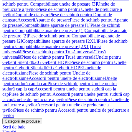
schimb pentru Compatibilitate unelte de presare [3]
Unelte de
prelucrare a ţevilor
Piese de schimb pentru Unelte de prelucrare a
ţevilor
Dopuri de etanşare
Piese de schimb pentru Dopuri de
etanşare
Accesorii
Aparate de presare
Piese de schimb pentru Aparate
de presare
Compatibilitate aparate de presare [1]
Piese de schimb
pentru Compatibilitate aparate de presare [1]
Compatibilitate aparate
de presare [2]
Piese de schimb pentru Compatibilitate aparate de
presare [2]
Compatibilitate aparate de presare [2XL]
Piese de schimb
pentru Compatibilitate aparate de presare [2XL]
Trusă
universală
Piese de schimb pentru Trusă universală
Trusă
universală
Piese de schimb pentru Trusă universală
Unelte pentru
Geberit Silent-db20 / Geberit HDPE
Piese de schimb pentru Unelte
pentru Geberit Silent-db20 / Geberit HDPE
Unelte de
electrofuziune
Piese de schimb pentru Unelte de
electrofuziune
Accesorii pentru unelte de electrofuziune
Unelte
pentru sudură cap la cap
Piese de schimb pentru Unelte pentru
sudură cap la cap
Accesorii pentru unelte pentru sudură cap la
cap
Piese de schimb pentru Accesorii pentru unelte pentru sudură cap
la cap
Unelte de prelucrare a ţevilor
Piese de schimb pentru Unelte de
prelucrare a ţevilor
Accesorii pentru unelte de prelucrare a
ţevilor
Piese de schimb pentru Accesorii pentru unelte de prelucrare a
ţevilor
Categorii de produse
Serii de baie