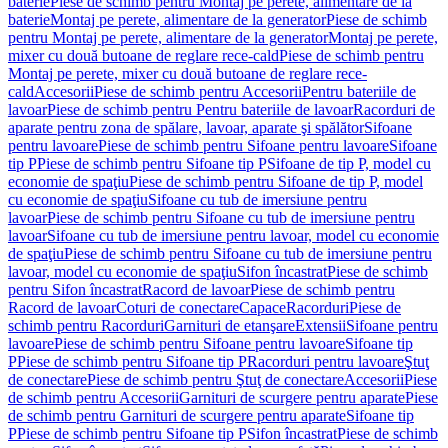
baterie
Piese de schimb pentru Montaj pe perete, alimentare de la
baterie
Montaj pe perete, alimentare de la generator
Piese de schimb
pentru Montaj pe perete, alimentare de la generator
Montaj pe perete,
mixer cu două butoane de reglare rece-cald
Piese de schimb pentru
Montaj pe perete, mixer cu două butoane de reglare rece-
cald
Accesorii
Piese de schimb pentru Accesorii
Pentru bateriile de
lavoar
Piese de schimb pentru Pentru bateriile de lavoar
Racorduri de
aparate pentru zona de spălare, lavoar, aparate şi spălător
Sifoane
pentru lavoare
Piese de schimb pentru Sifoane pentru lavoare
Sifoane
tip P
Piese de schimb pentru Sifoane tip P
Sifoane de tip P, model cu
economie de spaţiu
Piese de schimb pentru Sifoane de tip P, model
cu economie de spaţiu
Sifoane cu tub de imersiune pentru
lavoar
Piese de schimb pentru Sifoane cu tub de imersiune pentru
lavoar
Sifoane cu tub de imersiune pentru lavoar, model cu economie
de spaţiu
Piese de schimb pentru Sifoane cu tub de imersiune pentru
lavoar, model cu economie de spaţiu
Sifon încastrat
Piese de schimb
pentru Sifon încastrat
Racord de lavoar
Piese de schimb pentru
Racord de lavoar
Coturi de conectare
Capace
Racorduri
Piese de
schimb pentru Racorduri
Garnituri de etanşare
Extensii
Sifoane pentru
lavoare
Piese de schimb pentru Sifoane pentru lavoare
Sifoane tip
P
Piese de schimb pentru Sifoane tip P
Racorduri pentru lavoare
Ştuţ
de conectare
Piese de schimb pentru Ştuţ de conectare
Accesorii
Piese
de schimb pentru Accesorii
Garnituri de scurgere pentru aparate
Piese
de schimb pentru Garnituri de scurgere pentru aparate
Sifoane tip
P
Piese de schimb pentru Sifoane tip P
Sifon încastrat
Piese de schimb