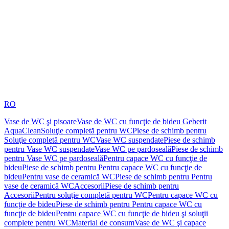
RO
Vase de WC şi pisoare
Vase de WC cu funcţie de bideu Geberit
AquaClean
Soluţie completă pentru WC
Piese de schimb pentru
Soluţie completă pentru WC
Vase WC suspendate
Piese de schimb
pentru Vase WC suspendate
Vase WC pe pardoseală
Piese de schimb
pentru Vase WC pe pardoseală
Pentru capace WC cu funcţie de
bideu
Piese de schimb pentru Pentru capace WC cu funcţie de
bideu
Pentru vase de ceramică WC
Piese de schimb pentru Pentru
vase de ceramică WC
Accesorii
Piese de schimb pentru
Accesorii
Pentru soluţie completă pentru WC
Pentru capace WC cu
funcţie de bideu
Piese de schimb pentru Pentru capace WC cu
funcţie de bideu
Pentru capace WC cu funcţie de bideu şi soluţii
complete pentru WC
Material de consum
Vase de WC şi capace