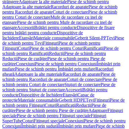
strângere
Adaptoare la alte materiale
Piese de schimb pentru
Adaptoare la alte materiale
Racorduri de aparate
Piese de schimb
pentru Racorduri de aparate
Coturi de conectare
Piese de schimb
pentru Coturi de conectare
Mufe de racordare cu inel de
etanșare
Piese de schimb pentru Mufe de racordare cu inel de
etanșare
Accesorii
Brăţări pentru conducte
Dispozitive de fixare
pentru brăţări pentru conducte
Dispozitive de
închidere
Etanșări
Materiale consumabile
Geberit Silent-PP
Ţevi
Piese
de schimb pentru Ţevi
Fitinguri
Piese de schimb pentru
Fitinguri
Coturi
Piese de schimb pentru Coturi
Ramificaţii
Piese de
schimb pentru Ramificaţii
Reducţii
Piese de schimb pentru
Reducţii
Piese de curățire
Piese de schimb pentru Piese de
curățire
Conexiuni
Piese de schimb pentru Conexiuni
Îmbinări prin
mufare
Piese de schimb pentru Îmbinări prin mufare
Racorduri
gheară
Adaptoare la alte materiale
Racorduri de aparate
Piese de
schimb pentru Racorduri de aparate
Coturi de conectare
Piese de
schimb pentru Coturi de conectare
Ştuţuri de conectare
Piese de
schimb pentru Ştuţuri de conectare
Accesorii
Brățări pentru
conducte
Dispozitive de închidere
Etanșări
Capac de
protecție
Materiale consumabile
Geberit HDPE
Ţevi
Fitinguri
Piese de
schimb pentru Fitinguri
Coturi
Ramificaţii
Reducţii
Piese de
curățire
Piese de schimb pentru Piese de curățire
Adaptoare
Fitinguri
speciale
Piese de schimb pentru Fitinguri speciale
Fitinguri
SuperTube
Coturi
Fitinguri speciale
Conexiuni
Piese de schimb pentru
Conexiuni
Îmbinări prin sudură
Îmbinări prin mufare
Piese de schimb