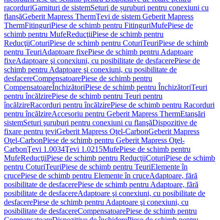
racorduri
Garnituri de sistem
Seturi de șuruburi pentru conexiuni cu
flanșă
Geberit Mapress Therm
Ţevi de sistem Geberit Mapress
Therm
Fitinguri
Piese de schimb pentru Fitinguri
Mufe
Piese de
schimb pentru Mufe
Reducţii
Piese de schimb pentru
Reducţii
Coturi
Piese de schimb pentru Coturi
Teuri
Piese de schimb
pentru Teuri
Adaptoare fixe
Piese de schimb pentru Adaptoare
fixe
Adaptoare şi conexiuni, cu posibilitate de desfacere
Piese de
schimb pentru Adaptoare şi conexiuni, cu posibilitate de
desfacere
Compensatoare
Piese de schimb pentru
Compensatoare
Închizători
Piese de schimb pentru Închizători
Teuri
pentru încălzire
Piese de schimb pentru Teuri pentru
încălzire
Racorduri pentru încălzire
Piese de schimb pentru Racorduri
pentru încălzire
Accesoriu pentru Geberit Mapress Therm
Etanşări
sistem
Seturi şuruburi pentru conexiuni cu flanşă
Dispozitive de
fixare pentru ţevi
Geberit Mapress Oţel-Carbon
Geberit Mapress
Oţel-Carbon
Piese de schimb pentru Geberit Mapress Oţel-
Carbon
Ţevi 1.0034
Ţevi 1.0215
Mufe
Piese de schimb pentru
Mufe
Reducţii
Piese de schimb pentru Reducţii
Coturi
Piese de schimb
pentru Coturi
Teuri
Piese de schimb pentru Teuri
Elemente în
cruce
Piese de schimb pentru Elemente în cruce
Adaptoare, fără
posibilitate de desfacere
Piese de schimb pentru Adaptoare, fără
posibilitate de desfacere
Adaptoare şi conexiuni, cu posibilitate de
desfacere
Piese de schimb pentru Adaptoare şi conexiuni, cu
posibilitate de desfacere
Compensatoare
Piese de schimb pentru
Compensatoare
Dispozitive de închidere
Piese de schimb pentru