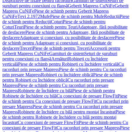
Dispozitive de fixare pentru racorduri
Garnituri de sistem
Seturi de
șuruburi pentru conexiuni cu flanșă
Geberit Mapress CuNiFe
Geberit
Mapress CuNiFe
Piese de schimb pentru Geberit Mapress
CuNiFe
Ţevi 2.1972
Mufe
Piese de schimb pentru Mufe
Reducţii
Piese
de schimb pentru Reducţii
Coturi
Piese de schimb pentru
Coturi
Teuri
Piese de schimb pentru Teuri
Adaptoare, fără posibilitate
de desfacere
Piese de schimb pentru Adaptoare, fără posibilitate de
desfacere
Adaptoare şi conexiuni, cu posibilitate de desfacere
Piese
de schimb pentru Adaptoare şi conexiuni, cu posibilitate de
desfacere
Treceri
Piese de schimb pentru Treceri
Accesorii pentru
Geberit Mapress CuNiFe
Garnituri de sistem
Seturi de șuruburi
pentru conexiuni cu flanșă
Armături
Robineți cu închidere
verticală
Piese de schimb pentru Robineți cu închidere verticală
Cu
racorduri prin presare Mapress
Piese de schimb pentru Cu racorduri
prin presare Mapress
Robineți cu închidere oblică
Piese de schimb
pentru Robineți cu închidere oblică
Cu racorduri prin presare
Mapress
Piese de schimb pentru Cu racorduri prin presare
Mapress
Robinete de închidere cu bilă
Piese de schimb pentru
Robinete de închidere cu bilă
Cu conexiuni de presare FlowFit
Piese
de schimb pentru Cu conexiuni de presare FlowFit
Cu racorduri prin
presare Mapress
Piese de schimb pentru Cu racorduri prin presare
Mapress
Robinete de închidere cu bilă pentru montaj încastrat
Piese
de schimb pentru Robinete de închidere cu bilă pentru montaj
încastrat
Cu conexiuni de presare FlowFit
Piese de schimb pentru Cu
conexiuni de presare FlowFit
Cu racorduri prin presare Mapress
Piese