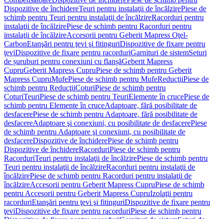
Dispozitive de închidere
Teuri pentru instalaţii de încălzire
Piese de
schimb pentru Teuri pentru instalaţii de încălzire
Racorduri pentru
instalaţii de încălzire
Piese de schimb pentru Racorduri pentru
instalaţii de încălzire
Accesorii pentru Geberit Mapress Oţel-
Carbon
Etanşări pentru ţevi şi fitinguri
Dispozitive de fixare pentru
ţevi
Dispozitive de fixare pentru racorduri
Garnituri de sistem
Seturi
de șuruburi pentru conexiuni cu flanșă
Geberit Mapress
Cupru
Geberit Mapress Cupru
Piese de schimb pentru Geberit
Mapress Cupru
Mufe
Piese de schimb pentru Mufe
Reducţii
Piese de
schimb pentru Reducţii
Coturi
Piese de schimb pentru
Coturi
Teuri
Piese de schimb pentru Teuri
Elemente în cruce
Piese de
schimb pentru Elemente în cruce
Adaptoare, fără posibilitate de
desfacere
Piese de schimb pentru Adaptoare, fără posibilitate de
desfacere
Adaptoare şi conexiuni, cu posibilitate de desfacere
Piese
de schimb pentru Adaptoare şi conexiuni, cu posibilitate de
desfacere
Dispozitive de închidere
Piese de schimb pentru
Dispozitive de închidere
Racorduri
Piese de schimb pentru
Racorduri
Teuri pentru instalaţii de încălzire
Piese de schimb pentru
Teuri pentru instalaţii de încălzire
Racorduri pentru instalaţii de
încălzire
Piese de schimb pentru Racorduri pentru instalaţii de
încălzire
Accesorii pentru Geberit Mapress Cupru
Piese de schimb
pentru Accesorii pentru Geberit Mapress Cupru
Izolaţii pentru
racorduri
Etanşări pentru ţevi şi fitinguri
Dispozitive de fixare pentru
ţevi
Dispozitive de fixare pentru racorduri
Piese de schimb pentru