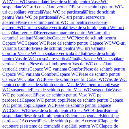
WC
Vase WC suspendate
Piese de schimb pentru Vase WC
suspendate
WC-uri cu spălare verticală
Piese de schimb pentru WC-
uri cu spălare verticală
Vase WC pe pardoseală
Piese de schimb
pentru Vase WC pe pardoseală
WC-uri pentru rezervoare
aparente
Piese de schimb pentru WC-uri pentru rezervoare
aparente
WC-uri cu spălare verticală
Piese de schimb pentru WC-uri
cu spălare verticală
Rezervoare aparente pentru WC-uri, din
ceramică sanitară
Monobloc
Capace WC
Piese de schimb pentru
Capace WC
Capace WC
Piese de schimb pentru Capace WC
WC-uri
varianta Comfort
Piese de schimb pentru WC-uri varianta
Comfort
Vas de WC cu spălare verticală înălţat
Piese de schimb
pentru Vas de WC cu spălare verticală înălţat
Vas de WC cu spălare
verticală extins
Piese de schimb pentru Vas de WC cu spălare
verticală extins
Capace WC varianta Comfort
Piese de schimb pentru
Capace WC varianta Comfort
Capace WC
Piese de schimb pentru
Capace WC
Colac WC
Piese de schimb pentru Colac WC
Vas de WC
pentru copii
Piese de schimb pentru Vas de WC pentru copii
Vase
WC suspendate
Piese de schimb pentru Vase WC suspendate
Vase
WC pe pardoseală
Piese de schimb pentru Vase WC pe
pardoseală
Capace WC pentru copii
Piese de schimb pentru Capace
WC pentru copii
Capace WC
Piese de schimb pentru Capace
WC
Colac WC
Piese de schimb pentru Colac WC
Bideuri
Bideuri
suspendate
Piese de schimb pentru Bideuri suspendate
Bideuri pe
pardoseală
Accesorii
Piese de schimb pentru Accesorii
Clapete de
acţionare şi sisteme de comandă a spălării pentru WC
Clapete de