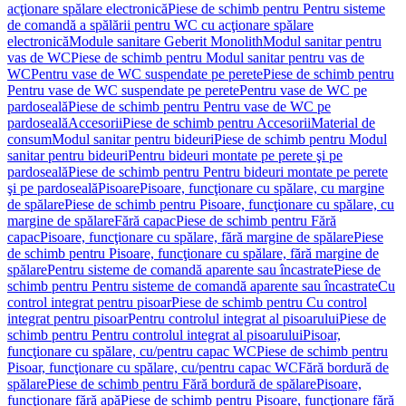
acţionare spălare electronică
Piese de schimb pentru Pentru sisteme
de comandă a spălării pentru WC cu acţionare spălare
electronică
Module sanitare Geberit Monolith
Modul sanitar pentru
vas de WC
Piese de schimb pentru Modul sanitar pentru vas de
WC
Pentru vase de WC suspendate pe perete
Piese de schimb pentru
Pentru vase de WC suspendate pe perete
Pentru vase de WC pe
pardoseală
Piese de schimb pentru Pentru vase de WC pe
pardoseală
Accesorii
Piese de schimb pentru Accesorii
Material de
consum
Modul sanitar pentru bideuri
Piese de schimb pentru Modul
sanitar pentru bideuri
Pentru bideuri montate pe perete şi pe
pardoseală
Piese de schimb pentru Pentru bideuri montate pe perete
şi pe pardoseală
Pisoare
Pisoare, funcţionare cu spălare, cu margine
de spălare
Piese de schimb pentru Pisoare, funcţionare cu spălare, cu
margine de spălare
Fără capac
Piese de schimb pentru Fără
capac
Pisoare, funcţionare cu spălare, fără margine de spălare
Piese
de schimb pentru Pisoare, funcţionare cu spălare, fără margine de
spălare
Pentru sisteme de comandă aparente sau încastrate
Piese de
schimb pentru Pentru sisteme de comandă aparente sau încastrate
Cu
control integrat pentru pisoar
Piese de schimb pentru Cu control
integrat pentru pisoar
Pentru controlul integrat al pisoarului
Piese de
schimb pentru Pentru controlul integrat al pisoarului
Pisoar,
funcţionare cu spălare, cu/pentru capac WC
Piese de schimb pentru
Pisoar, funcţionare cu spălare, cu/pentru capac WC
Fără bordură de
spălare
Piese de schimb pentru Fără bordură de spălare
Pisoare,
funcţionare fără apă
Piese de schimb pentru Pisoare, funcţionare fără