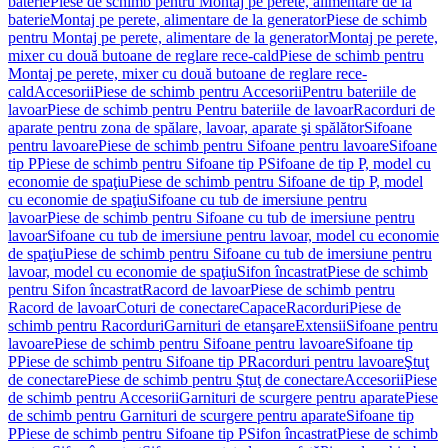
baterie
Piese de schimb pentru Montaj pe perete, alimentare de la
baterie
Montaj pe perete, alimentare de la generator
Piese de schimb
pentru Montaj pe perete, alimentare de la generator
Montaj pe perete,
mixer cu două butoane de reglare rece-cald
Piese de schimb pentru
Montaj pe perete, mixer cu două butoane de reglare rece-
cald
Accesorii
Piese de schimb pentru Accesorii
Pentru bateriile de
lavoar
Piese de schimb pentru Pentru bateriile de lavoar
Racorduri de
aparate pentru zona de spălare, lavoar, aparate şi spălător
Sifoane
pentru lavoare
Piese de schimb pentru Sifoane pentru lavoare
Sifoane
tip P
Piese de schimb pentru Sifoane tip P
Sifoane de tip P, model cu
economie de spaţiu
Piese de schimb pentru Sifoane de tip P, model
cu economie de spaţiu
Sifoane cu tub de imersiune pentru
lavoar
Piese de schimb pentru Sifoane cu tub de imersiune pentru
lavoar
Sifoane cu tub de imersiune pentru lavoar, model cu economie
de spaţiu
Piese de schimb pentru Sifoane cu tub de imersiune pentru
lavoar, model cu economie de spaţiu
Sifon încastrat
Piese de schimb
pentru Sifon încastrat
Racord de lavoar
Piese de schimb pentru
Racord de lavoar
Coturi de conectare
Capace
Racorduri
Piese de
schimb pentru Racorduri
Garnituri de etanşare
Extensii
Sifoane pentru
lavoare
Piese de schimb pentru Sifoane pentru lavoare
Sifoane tip
P
Piese de schimb pentru Sifoane tip P
Racorduri pentru lavoare
Ştuţ
de conectare
Piese de schimb pentru Ştuţ de conectare
Accesorii
Piese
de schimb pentru Accesorii
Garnituri de scurgere pentru aparate
Piese
de schimb pentru Garnituri de scurgere pentru aparate
Sifoane tip
P
Piese de schimb pentru Sifoane tip P
Sifon încastrat
Piese de schimb