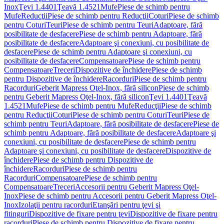
Inox
Ţevi 1.4401
Ţeavă 1.4521
Mufe
Piese de schimb pentru
Mufe
Reducţii
Piese de schimb pentru Reducţii
Coturi
Piese de schimb
pentru Coturi
Teuri
Piese de schimb pentru Teuri
Adaptoare, fără
posibilitate de desfacere
Piese de schimb pentru Adaptoare, fără
posibilitate de desfacere
Adaptoare şi conexiuni, cu posibilitate de
desfacere
Piese de schimb pentru Adaptoare şi conexiuni, cu
posibilitate de desfacere
Compensatoare
Piese de schimb pentru
Compensatoare
Treceri
Dispozitive de închidere
Piese de schimb
pentru Dispozitive de închidere
Racorduri
Piese de schimb pentru
Racorduri
Geberit Mapress Oţel-Inox, fără silicon
Piese de schimb
pentru Geberit Mapress Oţel-Inox, fără silicon
Ţevi 1.4401
Ţeavă
1.4521
Mufe
Piese de schimb pentru Mufe
Reducţii
Piese de schimb
pentru Reducţii
Coturi
Piese de schimb pentru Coturi
Teuri
Piese de
schimb pentru Teuri
Adaptoare, fără posibilitate de desfacere
Piese de
schimb pentru Adaptoare, fără posibilitate de desfacere
Adaptoare şi
conexiuni, cu posibilitate de desfacere
Piese de schimb pentru
Adaptoare şi conexiuni, cu posibilitate de desfacere
Dispozitive de
închidere
Piese de schimb pentru Dispozitive de
închidere
Racorduri
Piese de schimb pentru
Racorduri
Compensatoare
Piese de schimb pentru
Compensatoare
Treceri
Accesorii pentru Geberit Mapress Oţel-
Inox
Piese de schimb pentru Accesorii pentru Geberit Mapress Oţel-
Inox
Izolaţii pentru racorduri
Etanşări pentru ţevi şi
fitinguri
Dispozitive de fixare pentru ţevi
Dispozitive de fixare pentru
racorduri
Piese de schimb pentru Dispozitive de fixare pentru