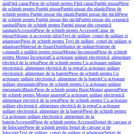
apă
Fără capac
Piese de schimb pentru Fără capac
Partiţii pisoar
Piese
de schimb pentru Partiţii pisoar
Partiţii pisoar din plastic
Piese de
schimb pentru Partiţii pisoar din plastic
Partiţii pisoar din sticlă
Piese
de schimb pentru Partiţii pisoar din sticlă
Partiţii pisoar din ceramică
sanitară
Piese de schimb pentru Partiţii pisoar din ceramică
sanitară
Accesorii
Piese de schimb pentru Accesorii
Capac de
pisoar
Sifoane şi accesoriu sifon
Ţevi de spălare, coturi de spălare şi
adaptoare
Piese de schimb pentru Ţevi de spălare, coturi de spălare şi
adaptoare
Material de fixare
Distribuitor de spălare
Sisteme de
comandă a spălării pentru pisoar
Montaj încorporat
Piese de schimb
pentru Montaj încorporat
Cu acţionare spălare electronică, alimentare
electrică de la reţea
Piese de schimb pentru Cu acţionare spălare
electronică, alimentare electrică de la reţea
Cu acţionare spălare
electronică, alimentare de la baterie
Piese de schimb pentru Cu
acţionare spălare electronică, alimentare de la baterie
Cu acţionare
spălare pneumatică
Piese de schimb pentru Cu acţionare spălare
pneumatică
Basic
Piese de schimb pentru Basic
Montaj aparent
Piese
de schimb pentru Montaj aparent
Cu acţionare spălare electronică,
alimentare electrică de la reţea
Piese de schimb pentru Cu acţionare
spălare electronică, alimentare electrică de la reţea
Cu acţionare
spălare electronică, alimentare de la baterie
Piese de schimb pentru
Cu acţionare spălare electronică, alimentare de la
baterie
Accesorii
Piese de schimb pentru Accesorii
Seturi de carcase şi
de înlocuire
Piese de schimb pentru Seturi de carcase şi de
înlocuire
Ţevi de spălare, coturi de spălare şi adaptoare
Seturi de