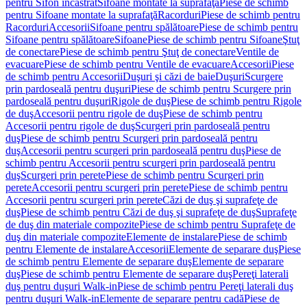
pentru Sifon încastrat
Sifoane montate la suprafaţă
Piese de schimb
pentru Sifoane montate la suprafaţă
Racorduri
Piese de schimb pentru
Racorduri
Accesorii
Sifoane pentru spălătoare
Piese de schimb pentru
Sifoane pentru spălătoare
Sifoane
Piese de schimb pentru Sifoane
Ştuţ
de conectare
Piese de schimb pentru Ştuţ de conectare
Ventile de
evacuare
Piese de schimb pentru Ventile de evacuare
Accesorii
Piese
de schimb pentru Accesorii
Duşuri şi căzi de baie
Duşuri
Scurgere
prin pardoseală pentru duşuri
Piese de schimb pentru Scurgere prin
pardoseală pentru duşuri
Rigole de duş
Piese de schimb pentru Rigole
de duş
Accesorii pentru rigole de duş
Piese de schimb pentru
Accesorii pentru rigole de duş
Scurgeri prin pardoseală pentru
duş
Piese de schimb pentru Scurgeri prin pardoseală pentru
duş
Accesorii pentru scurgeri prin pardoseală pentru duş
Piese de
schimb pentru Accesorii pentru scurgeri prin pardoseală pentru
duş
Scurgeri prin perete
Piese de schimb pentru Scurgeri prin
perete
Accesorii pentru scurgeri prin perete
Piese de schimb pentru
Accesorii pentru scurgeri prin perete
Căzi de duş şi suprafeţe de
duş
Piese de schimb pentru Căzi de duş şi suprafeţe de duş
Suprafeţe
de duş din materiale compozite
Piese de schimb pentru Suprafeţe de
duş din materiale compozite
Elemente de instalare
Piese de schimb
pentru Elemente de instalare
Accesorii
Elemente de separare duş
Piese
de schimb pentru Elemente de separare duş
Elemente de separare
duş
Piese de schimb pentru Elemente de separare duş
Pereţi laterali
duş pentru duşuri Walk-in
Piese de schimb pentru Pereţi laterali duş
pentru duşuri Walk-in
Elemente de separare pentru cadă
Piese de