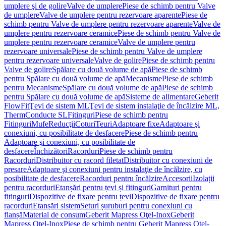
umplere şi de golire
Valve de umplere
Piese de schimb pentru Valve
de umplere
Valve de umplere pentru rezervoare aparente
Piese de
schimb pentru Valve de umplere pentru rezervoare aparente
Valve de
umplere pentru rezervoare ceramice
Piese de schimb pentru Valve de
umplere pentru rezervoare ceramice
Valve de umplere pentru
rezervoare universale
Piese de schimb pentru Valve de umplere
pentru rezervoare universale
Valve de golire
Piese de schimb pentru
Valve de golire
Spălare cu două volume de apă
Piese de schimb
pentru Spălare cu două volume de apă
Mecanisme
Piese de schimb
pentru Mecanisme
Spălare cu două volume de apă
Piese de schimb
pentru Spălare cu două volume de apă
Sisteme de alimentare
Geberit
FlowFit
Ţevi de sistem ML
Ţevi de sistem instalaţie de încălzire ML,
Therm
Conducte SL
Fitinguri
Piese de schimb pentru
Fitinguri
Mufe
Reducţii
Coturi
Teuri
Adaptoare fixe
Adaptoare şi
conexiuni, cu posibilitate de desfacere
Piese de schimb pentru
Adaptoare şi conexiuni, cu posibilitate de
desfacere
Închizători
Racorduri
Piese de schimb pentru
Racorduri
Distribuitor cu racord filetat
Distribuitor cu conexiuni de
presare
Adaptoare şi conexiuni pentru instalaţie de încălzire, cu
posibilitate de desfacere
Racorduri pentru încălzire
Accesorii
Izolații
pentru racorduri
Etanșări pentru țevi și fitinguri
Garnituri pentru
fitinguri
Dispozitive de fixare pentru țevi
Dispozitive de fixare pentru
racorduri
Etanșări sistem
Seturi șuruburi pentru conexiuni cu
flanșă
Material de consum
Geberit Mapress Oţel-Inox
Geberit
Mapress Oţel-Inox
Piese de schimb pentru Geberit Mapress Oţel-