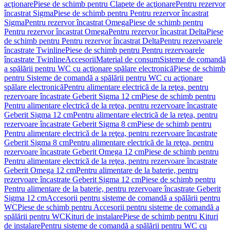
acţionare
Piese de schimb pentru Clapete de acţionare
Pentru rezervor
încastrat Sigma
Piese de schimb pentru Pentru rezervor încastrat
Sigma
Pentru rezervor încastrat Omega
Piese de schimb pentru
Pentru rezervor încastrat Omega
Pentru rezervor încastrat Delta
Piese
de schimb pentru Pentru rezervor încastrat Delta
Pentru rezervoarele
încastrate Twinline
Piese de schimb pentru Pentru rezervoarele
încastrate Twinline
Accesorii
Material de consum
Sisteme de comandă
a spălării pentru WC cu acţionare spălare electronică
Piese de schimb
pentru Sisteme de comandă a spălării pentru WC cu acţionare
spălare electronică
Pentru alimentare electrică de la reţea, pentru
rezervoare încastrate Geberit Sigma 12 cm
Piese de schimb pentru
Pentru alimentare electrică de la reţea, pentru rezervoare încastrate
Geberit Sigma 12 cm
Pentru alimentare electrică de la reţea, pentru
rezervoare încastrate Geberit Sigma 8 cm
Piese de schimb pentru
Pentru alimentare electrică de la reţea, pentru rezervoare încastrate
Geberit Sigma 8 cm
Pentru alimentare electrică de la reţea, pentru
rezervoare încastrate Geberit Omega 12 cm
Piese de schimb pentru
Pentru alimentare electrică de la reţea, pentru rezervoare încastrate
Geberit Omega 12 cm
Pentru alimentare de la baterie, pentru
rezervoare încastrate Geberit Sigma 12 cm
Piese de schimb pentru
Pentru alimentare de la baterie, pentru rezervoare încastrate Geberit
Sigma 12 cm
Accesorii pentru sisteme de comandă a spălării pentru
WC
Piese de schimb pentru Accesorii pentru sisteme de comandă a
spălării pentru WC
Kituri de instalare
Piese de schimb pentru Kituri
de instalare
Pentru sisteme de comandă a spălării pentru WC cu