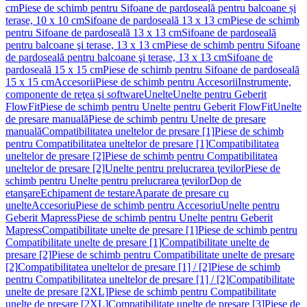
cm
Piese de schimb pentru Sifoane de pardoseală pentru balcoane și
terase, 10 x 10 cm
Sifoane de pardoseală 13 x 13 cm
Piese de schimb
pentru Sifoane de pardoseală 13 x 13 cm
Sifoane de pardoseală
pentru balcoane şi terase, 13 x 13 cm
Piese de schimb pentru Sifoane
de pardoseală pentru balcoane şi terase, 13 x 13 cm
Sifoane de
pardoseală 15 x 15 cm
Piese de schimb pentru Sifoane de pardoseală
15 x 15 cm
Accesorii
Piese de schimb pentru Accesorii
Instrumente,
componente de reţea şi software
Unelte
Unelte pentru Geberit
FlowFit
Piese de schimb pentru Unelte pentru Geberit FlowFit
Unelte
de presare manuală
Piese de schimb pentru Unelte de presare
manuală
Compatibilitatea uneltelor de presare [1]
Piese de schimb
pentru Compatibilitatea uneltelor de presare [1]
Compatibilitatea
uneltelor de presare [2]
Piese de schimb pentru Compatibilitatea
uneltelor de presare [2]
Unelte pentru prelucrarea ţevilor
Piese de
schimb pentru Unelte pentru prelucrarea ţevilor
Dop de
etanşare
Echipament de testare
Aparate de presare cu
unelte
Accesoriu
Piese de schimb pentru Accesoriu
Unelte pentru
Geberit Mapress
Piese de schimb pentru Unelte pentru Geberit
Mapress
Compatibilitate unelte de presare [1]
Piese de schimb pentru
Compatibilitate unelte de presare [1]
Compatibilitate unelte de
presare [2]
Piese de schimb pentru Compatibilitate unelte de presare
[2]
Compatibilitatea uneltelor de presare [1] / [2]
Piese de schimb
pentru Compatibilitatea uneltelor de presare [1] / [2]
Compatibilitate
unelte de presare [2XL]
Piese de schimb pentru Compatibilitate
unelte de presare [2XL]
Compatibilitate unelte de presare [3]
Piese de