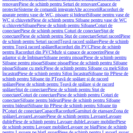
renovare
Piese de schimb pentru Seturi de renovare
Capace de
protecţie
Sisteme de comandă integrate
Alte accesorii
Racorduri de
aparate pentru vase de WC, pisoare şi bideuri
Sifoane pentru vase de
WC şi chiuvete
Piese de schimb pentru Sifoane pentru vase de WC
şi chiuvete
Sifoane
Piese de schimb pentru Sifoane
Coturi de
conectare
Piese de schimb pentru Coturi de conectare
Ştuţ de
conectare
Piese de schimb pentru Ştuţ de conectare
Seturi racord
Piese
de schimb pentru Seturi racord
Ţeavă racord spălare
Piese de schimb
pentru Ţeavă racord spălare
Racorduri din PVC
Piese de schimb
pentru Racorduri din PVC
Mufe şi capace de acoperire
Piese de
adaptor şi de îmbinare
Sifoane pentru pisoar
Piese de schimb pentru
Sifoane pentru pisoar
Sifoane pisoar
Piese de schimb pentru Sifoane
pisoar
Sifoane cu melc
Piese de schimb pentru Sifoane cu melc
Sifon
încastrat
Piese de schimb pentru Sifon încastrat
Sifoane tip P
Piese de
schimb pentru Sifoane tip P
Ţeavă de spălare şi de racord
spălare
Piese de schimb pentru Ţeavă de spălare şi de racord
spălare
Ştuţ de conectare
Piese de schimb pentru Ştuţ de
conectare
Coturi de conectare
Piese de schimb pentru Coturi de
conectare
Sifoane pentru bideuri
Piese de schimb pentru Sifoane
pentru bideuri
Sifoane tip P
Piese de schimb pentru Sifoane tip
P
Coturi de conectare
Capace
Racorduri
Garnituri de etanşare
Zona de
spălare
Lavoare
Lavoare
Piese de schimb pentru Lavoare
Lavoare
duble
Piese de schimb pentru Lavoare duble
Lavoare mobilier
Piese
de schimb pentru Lavoare mobilier
Lavoare pe blat
Piese de schimb
pentru Lavoare pe blat
Lavoar
Piese de schimb pentru Lavoar
Lavoar