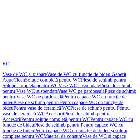
RO
Vase de WC şi pisoare
Vase de WC cu funcţie de bideu Geberit
AquaClean
Soluţie completă pentru WC
Piese de schimb pentru
Soluţie completă pentru WC
Vase WC suspendate
Piese de schimb
pentru Vase WC suspendate
Vase WC pe pardoseală
Piese de schimb
pentru Vase WC pe pardoseală
Pentru capace WC cu funcţie de
bideu
Piese de schimb pentru Pentru capace WC cu funcţie de
bideu
Pentru vase de ceramică WC
Piese de schimb pentru Pentru
vase de ceramică WC
Accesorii
Piese de schimb pentru
Accesorii
Pentru soluţie completă pentru WC
Pentru capace WC cu
funcţie de bideu
Piese de schimb pentru Pentru capace WC cu
funcţie de bideu
Pentru capace WC cu funcţie de bideu şi soluţii
complete pentru WC
Material de consum
Vase de WC şi capace