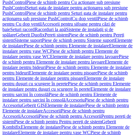
PushControl
Piese de schimb pentru Cu acţionare sub presiune
PushControl
Seturi gata de instalare pentru acţionarea sub presiune
PushControl
Piese de schimb pentru Seturi gata de instalare pentru
acţionarea sub presiune PushControl
Cu dop ventil
Piese de schimb
pentru Cu dop ventil
Accesorii pentru sifoane pentru căzi de
baie
Seturi racord
Racorduri la apă
Sisteme de instalaţii şi de
spălare
Geberit Duofix
Pereţi sistem
Piese de schimb pentru Pereţi
sistem
Sisteme suport
Piese de schimb pentru Sisteme suport
Elemente
de instalare
Piese de schimb pentru Elemente de instalare
Elemente de
instalare pentru vase WC
Piese de schimb pentru Elemente de
instalare pentru vase WC
Elemente de instalare pentru lavoare
Piese
de schimb pentru Elemente de instalare pentru lavoare
Elemente de
instalare pentru bideuri
Piese de schimb pentru Elemente de instalare
pentru bideuri
Elemente de instalare pentru pisoare
Piese de schimb
pentru Elemente de instalare pentru pisoare
Elemente de instalare
pentru duşuri cu scurgere în perete
Piese de schimb pentru Elemente
de instalare pentru duşuri cu scurgere în perete
Elemente de instalare
pentru sarcini în consolă
Piese de schimb pentru Elemente de
instalare pentru sarcini în consolă
Accesoriu
Piese de schimb pentru
Accesoriu
Geberit GIS
Elemente de instalare
Piese de schimb pentru
Elemente de instalare
Accesorii
Piese de schimb pentru
Accesorii
Accesorii
Piese de schimb pentru Accesorii
Pentru pereţi de
sistem
Piese de schimb pentru Pentru pereţi de sistem
Geberit
Kombifix
Elemente de instalare
Piese de schimb pentru Elemente de
instalare
Elemente de instalare pentru vase WC
Piese de schimb