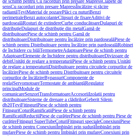
de schimb pentru Cu racorduri prin presare Mapress
Clapete de
sens
Cu racorduri prin presare Mapress
Încălzire și răcire
radiantă
Ţevi
Material de pozare
Plăci cu nuturi
Benzi
perimetrale
Benzi autocolante
Clipsuri de fixare
Aditivi de
pardoseală
Rosturi de extindere
Curbe conducătoare
Dulapuri de
distribuţie
Dulapuri de distribuţie din metal
Gamă de
distribuitoare
Piese de schimb pentru Gamă de
distribuitoare
Distribuitoare pentru încălzire prin pardoseală
Piese de
schimb pentru Distribuitoare pentru încălzire prin pardoseală
Robinet
de închidere cu bilă
Termometre
Adaptoare
Piese de schimb pentru
Adaptoare
Elemente de închidere pentru distribuitoare
Divizoare de
debit
Unităţi de reglare a temperaturii
Piese de schimb pentru Unităţi
de reglare a temperaturii
Distribuitoare pentru circuitele corpurilor de
încălzire
Piese de schimb pentru Distribuitoare pentru circuitele
corpurilor de încălzire
Bypassuri
Componente de
reglaj
Servomotoare
Termostate de ambianţă
Regulator
principal
Module de
comunicare
Senzori
Transformatoare
Accesorii
Izolaţii pentru
distribuitoare
Sisteme de drenare a clădirilor
Geberit Silent-
db20
Ţevi
Fitinguri
Piese de schimb pentru
Fitinguri
Coturi
Ramificaţii
Piese de schimb pentru
Ramificaţii
Reducţii
Piese de curățire
Piese de schimb pentru Piese de
curățire
Fitinguri SuperTube
Coturi
Fitinguri speciale
Conexiuni
Piese
de schimb pentru Conexiuni
Îmbinări prin sudură
Îmbinări prin
mufare
Piese de schimb pentru Îmbinări prin mufare
Conexiuni prin