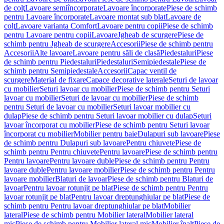
de colţ
Lavoare semiîncorporate
Lavoare încorporate
Piese de schimb
pentru Lavoare încorporate
Lavoare montat sub blat
Lavoare de
colţ
Lavoare varianta Comfort
Lavoare pentru copii
Piese de schimb
pentru Lavoare pentru copii
Lavoare
Jgheab de scurgere
Piese de
schimb pentru Jgheab de scurgere
Accesorii
Piese de schimb pentru
Accesorii
Alte lavoare
Lavoare pentru săli de clasă
Piedestaluri
Piese
de schimb pentru Piedestaluri
Piedestaluri
Semipiedestale
Piese de
schimb pentru Semipiedestale
Accesorii
Capac ventil de
scurgere
Material de fixare
Capace decorative laterale
Seturi de lavoar
cu mobilier
Seturi lavoar cu mobilier
Piese de schimb pentru Seturi
lavoar cu mobilier
Seturi de lavoar cu mobilier
Piese de schimb
pentru Seturi de lavoar cu mobilier
Seturi lavoar mobilier cu
dulap
Piese de schimb pentru Seturi lavoar mobilier cu dulap
Seturi
lavoar încorporat cu mobilier
Piese de schimb pentru Seturi lavoar
încorporat cu mobilier
Mobilier pentru baie
Dulapuri sub lavoare
Piese
de schimb pentru Dulapuri sub lavoare
Pentru chiuvete
Piese de
schimb pentru Pentru chiuvete
Pentru lavoare
Piese de schimb pentru
Pentru lavoare
Pentru lavoare duble
Piese de schimb pentru Pentru
lavoare duble
Pentru lavoare mobilier
Piese de schimb pentru Pentru
lavoare mobilier
Blaturi de lavoar
Piese de schimb pentru Blaturi de
lavoar
Pentru lavoar rotunjit pe blat
Piese de schimb pentru Pentru
lavoar rotunjit pe blat
Pentru lavoar dreptunghiular pe blat
Piese de
schimb pentru Pentru lavoar dreptunghiular pe blat
Mobilier
lateral
Piese de schimb pentru Mobilier lateral
Mobilier lateral
mic
Piese de schimb pentru Mobilier lateral mic
Mobilier înalt
Piese de