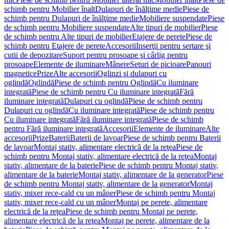
schimb pentru Mobilier înalt
Dulapuri de înălţime medie
Piese de
schimb pentru Dulapuri de înălţime medie
Mobiliere suspendate
Piese
de schimb pentru Mobiliere suspendate
Alte tipuri de mobilier
Piese
de schimb pentru Alte tipuri de mobilier
Etajere de perete
Piese de
schimb pentru Etajere de perete
Accesorii
Inserţii pentru sertare şi
cutii de depozitare
Suport pentru prosoape şi cârlig pentru
prosoape
Elemente de iluminare
Mânere
Seturi de picioare
Panouri
magnetice
Prize
Alte accesorii
Oglinzi şi dulapuri cu
oglindă
Oglindă
Piese de schimb pentru Oglindă
Cu iluminare
integrată
Piese de schimb pentru Cu iluminare integrată
Fără
iluminare integrată
Dulapuri cu oglindă
Piese de schimb pentru
Dulapuri cu oglindă
Cu iluminare integrată
Piese de schimb pentru
Cu iluminare integrată
Fără iluminare integrată
Piese de schimb
pentru Fără iluminare integrată
Accesorii
Elemente de iluminare
Alte
accesorii
Prize
Baterii
Baterii de lavoar
Piese de schimb pentru Baterii
de lavoar
Montaj stativ, alimentare electrică de la reţea
Piese de
schimb pentru Montaj stativ, alimentare electrică de la reţea
Montaj
stativ, alimentare de la baterie
Piese de schimb pentru Montaj stativ,
alimentare de la baterie
Montaj stativ, alimentare de la generator
Piese
de schimb pentru Montaj stativ, alimentare de la generator
Montaj
stativ, mixer rece-cald cu un mâner
Piese de schimb pentru Montaj
stativ, mixer rece-cald cu un mâner
Montaj pe perete, alimentare
electrică de la reţea
Piese de schimb pentru Montaj pe perete,
alimentare electrică de la reţea
Montaj pe perete, alimentare de la