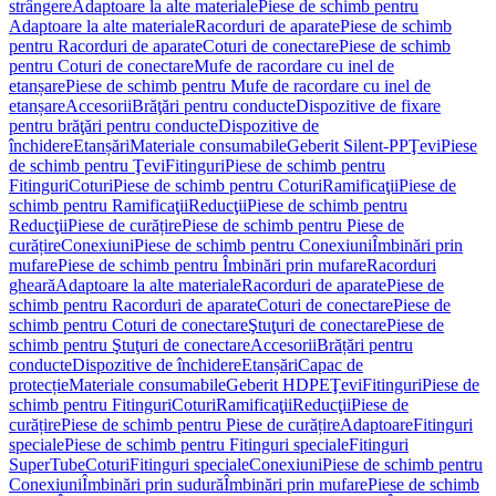
strângere
Adaptoare la alte materiale
Piese de schimb pentru
Adaptoare la alte materiale
Racorduri de aparate
Piese de schimb
pentru Racorduri de aparate
Coturi de conectare
Piese de schimb
pentru Coturi de conectare
Mufe de racordare cu inel de
etanșare
Piese de schimb pentru Mufe de racordare cu inel de
etanșare
Accesorii
Brăţări pentru conducte
Dispozitive de fixare
pentru brăţări pentru conducte
Dispozitive de
închidere
Etanșări
Materiale consumabile
Geberit Silent-PP
Ţevi
Piese
de schimb pentru Ţevi
Fitinguri
Piese de schimb pentru
Fitinguri
Coturi
Piese de schimb pentru Coturi
Ramificaţii
Piese de
schimb pentru Ramificaţii
Reducţii
Piese de schimb pentru
Reducţii
Piese de curățire
Piese de schimb pentru Piese de
curățire
Conexiuni
Piese de schimb pentru Conexiuni
Îmbinări prin
mufare
Piese de schimb pentru Îmbinări prin mufare
Racorduri
gheară
Adaptoare la alte materiale
Racorduri de aparate
Piese de
schimb pentru Racorduri de aparate
Coturi de conectare
Piese de
schimb pentru Coturi de conectare
Ştuţuri de conectare
Piese de
schimb pentru Ştuţuri de conectare
Accesorii
Brățări pentru
conducte
Dispozitive de închidere
Etanșări
Capac de
protecție
Materiale consumabile
Geberit HDPE
Ţevi
Fitinguri
Piese de
schimb pentru Fitinguri
Coturi
Ramificaţii
Reducţii
Piese de
curățire
Piese de schimb pentru Piese de curățire
Adaptoare
Fitinguri
speciale
Piese de schimb pentru Fitinguri speciale
Fitinguri
SuperTube
Coturi
Fitinguri speciale
Conexiuni
Piese de schimb pentru
Conexiuni
Îmbinări prin sudură
Îmbinări prin mufare
Piese de schimb