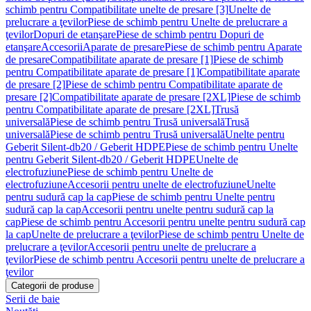
schimb pentru Compatibilitate unelte de presare [3]
Unelte de
prelucrare a ţevilor
Piese de schimb pentru Unelte de prelucrare a
ţevilor
Dopuri de etanşare
Piese de schimb pentru Dopuri de
etanşare
Accesorii
Aparate de presare
Piese de schimb pentru Aparate
de presare
Compatibilitate aparate de presare [1]
Piese de schimb
pentru Compatibilitate aparate de presare [1]
Compatibilitate aparate
de presare [2]
Piese de schimb pentru Compatibilitate aparate de
presare [2]
Compatibilitate aparate de presare [2XL]
Piese de schimb
pentru Compatibilitate aparate de presare [2XL]
Trusă
universală
Piese de schimb pentru Trusă universală
Trusă
universală
Piese de schimb pentru Trusă universală
Unelte pentru
Geberit Silent-db20 / Geberit HDPE
Piese de schimb pentru Unelte
pentru Geberit Silent-db20 / Geberit HDPE
Unelte de
electrofuziune
Piese de schimb pentru Unelte de
electrofuziune
Accesorii pentru unelte de electrofuziune
Unelte
pentru sudură cap la cap
Piese de schimb pentru Unelte pentru
sudură cap la cap
Accesorii pentru unelte pentru sudură cap la
cap
Piese de schimb pentru Accesorii pentru unelte pentru sudură cap
la cap
Unelte de prelucrare a ţevilor
Piese de schimb pentru Unelte de
prelucrare a ţevilor
Accesorii pentru unelte de prelucrare a
ţevilor
Piese de schimb pentru Accesorii pentru unelte de prelucrare a
ţevilor
Categorii de produse
Serii de baie