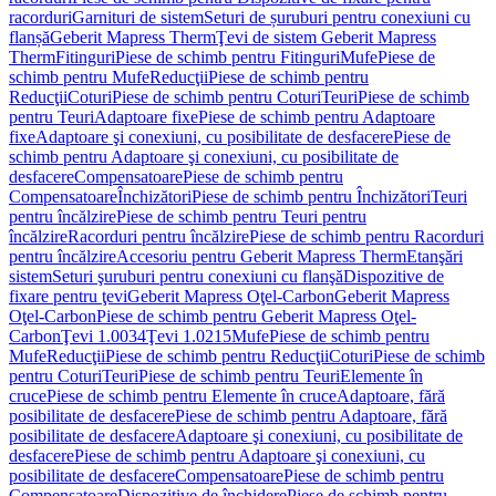
racorduri
Garnituri de sistem
Seturi de șuruburi pentru conexiuni cu
flanșă
Geberit Mapress Therm
Ţevi de sistem Geberit Mapress
Therm
Fitinguri
Piese de schimb pentru Fitinguri
Mufe
Piese de
schimb pentru Mufe
Reducţii
Piese de schimb pentru
Reducţii
Coturi
Piese de schimb pentru Coturi
Teuri
Piese de schimb
pentru Teuri
Adaptoare fixe
Piese de schimb pentru Adaptoare
fixe
Adaptoare şi conexiuni, cu posibilitate de desfacere
Piese de
schimb pentru Adaptoare şi conexiuni, cu posibilitate de
desfacere
Compensatoare
Piese de schimb pentru
Compensatoare
Închizători
Piese de schimb pentru Închizători
Teuri
pentru încălzire
Piese de schimb pentru Teuri pentru
încălzire
Racorduri pentru încălzire
Piese de schimb pentru Racorduri
pentru încălzire
Accesoriu pentru Geberit Mapress Therm
Etanşări
sistem
Seturi şuruburi pentru conexiuni cu flanşă
Dispozitive de
fixare pentru ţevi
Geberit Mapress Oţel-Carbon
Geberit Mapress
Oţel-Carbon
Piese de schimb pentru Geberit Mapress Oţel-
Carbon
Ţevi 1.0034
Ţevi 1.0215
Mufe
Piese de schimb pentru
Mufe
Reducţii
Piese de schimb pentru Reducţii
Coturi
Piese de schimb
pentru Coturi
Teuri
Piese de schimb pentru Teuri
Elemente în
cruce
Piese de schimb pentru Elemente în cruce
Adaptoare, fără
posibilitate de desfacere
Piese de schimb pentru Adaptoare, fără
posibilitate de desfacere
Adaptoare şi conexiuni, cu posibilitate de
desfacere
Piese de schimb pentru Adaptoare şi conexiuni, cu
posibilitate de desfacere
Compensatoare
Piese de schimb pentru
Compensatoare
Dispozitive de închidere
Piese de schimb pentru