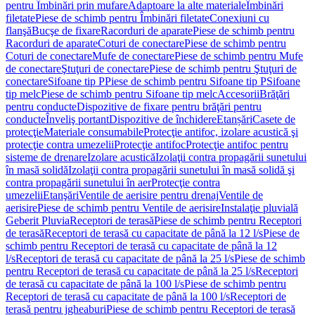
pentru Îmbinări prin mufare
Adaptoare la alte materiale
Îmbinări
filetate
Piese de schimb pentru Îmbinări filetate
Conexiuni cu
flanşă
Bucşe de fixare
Racorduri de aparate
Piese de schimb pentru
Racorduri de aparate
Coturi de conectare
Piese de schimb pentru
Coturi de conectare
Mufe de conectare
Piese de schimb pentru Mufe
de conectare
Ştuţuri de conectare
Piese de schimb pentru Ştuţuri de
conectare
Sifoane tip P
Piese de schimb pentru Sifoane tip P
Sifoane
tip melc
Piese de schimb pentru Sifoane tip melc
Accesorii
Brăţări
pentru conducte
Dispozitive de fixare pentru brăţări pentru
conducte
Înveliş portant
Dispozitive de închidere
Etanșări
Casete de
protecţie
Materiale consumabile
Protecţie antifoc, izolare acustică şi
protecţie contra umezelii
Protecţie antifoc
Protecţie antifoc pentru
sisteme de drenare
Izolare acustică
Izolaţii contra propagării sunetului
în masă solidă
Izolaţii contra propagării sunetului în masă solidă şi
contra propagării sunetului în aer
Protecţie contra
umezelii
Etanşări
Ventile de aerisire pentru drenaj
Ventile de
aerisire
Piese de schimb pentru Ventile de aerisire
Instalaţie pluvială
Geberit Pluvia
Receptori de terasă
Piese de schimb pentru Receptori
de terasă
Receptori de terasă cu capacitate de până la 12 l/s
Piese de
schimb pentru Receptori de terasă cu capacitate de până la 12
l/s
Receptori de terasă cu capacitate de până la 25 l/s
Piese de schimb
pentru Receptori de terasă cu capacitate de până la 25 l/s
Receptori
de terasă cu capacitate de până la 100 l/s
Piese de schimb pentru
Receptori de terasă cu capacitate de până la 100 l/s
Receptori de
terasă pentru jgheaburi
Piese de schimb pentru Receptori de terasă