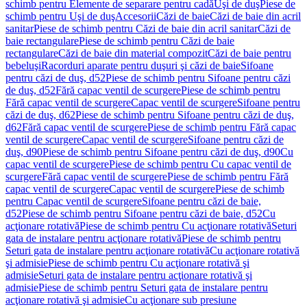
schimb pentru Elemente de separare pentru cadă
Uşi de duş
Piese de
schimb pentru Uşi de duş
Accesorii
Căzi de baie
Căzi de baie din acril
sanitar
Piese de schimb pentru Căzi de baie din acril sanitar
Căzi de
baie rectangulare
Piese de schimb pentru Căzi de baie
rectangulare
Căzi de baie din material compozit
Căzi de baie pentru
bebeluşi
Racorduri aparate pentru duşuri şi căzi de baie
Sifoane
pentru căzi de duş, d52
Piese de schimb pentru Sifoane pentru căzi
de duş, d52
Fără capac ventil de scurgere
Piese de schimb pentru
Fără capac ventil de scurgere
Capac ventil de scurgere
Sifoane pentru
căzi de duş, d62
Piese de schimb pentru Sifoane pentru căzi de duş,
d62
Fără capac ventil de scurgere
Piese de schimb pentru Fără capac
ventil de scurgere
Capac ventil de scurgere
Sifoane pentru căzi de
duş, d90
Piese de schimb pentru Sifoane pentru căzi de duş, d90
Cu
capac ventil de scurgere
Piese de schimb pentru Cu capac ventil de
scurgere
Fără capac ventil de scurgere
Piese de schimb pentru Fără
capac ventil de scurgere
Capac ventil de scurgere
Piese de schimb
pentru Capac ventil de scurgere
Sifoane pentru căzi de baie,
d52
Piese de schimb pentru Sifoane pentru căzi de baie, d52
Cu
acţionare rotativă
Piese de schimb pentru Cu acţionare rotativă
Seturi
gata de instalare pentru acţionare rotativă
Piese de schimb pentru
Seturi gata de instalare pentru acţionare rotativă
Cu acţionare rotativă
şi admisie
Piese de schimb pentru Cu acţionare rotativă şi
admisie
Seturi gata de instalare pentru acţionare rotativă şi
admisie
Piese de schimb pentru Seturi gata de instalare pentru
acţionare rotativă şi admisie
Cu acţionare sub presiune