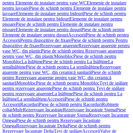
pentru Elemente de instalare pentru vase WC
Elemente de instalare
pentru lavoare
Piese de schimb pentru Elemente de instalare pentru
lavoare
Elemente de instalare pentru bideuri
Piese de schimb pentru
Elemente de instalare pentru bideuri
Elemente de instalare pentru
pisoare
Piese de schimb pentru Elemente de instalare pentru
pisoare
Elemente de instalare pentru duşuri
Piese de schimb pentru
Elemente de instalare pentru duşuri
Accesorii
Piese de schimb pentru
Accesorii
Pentru dispozitive de fixare
Piese de schimb pentru Pentru
dispozitive de fixare
Rezervoare aparente
Rezervoare aparente pentru
vase WC, din plastic
Piese de schimb pentru Rezervoare aparente
pentru vase WC, din plastic
Monobloc
Piese de schimb pentru
Monobloc
La înălțime
Piese de schimb pentru La înălțime
La
semiînălțime
Piese de schimb pentru La semiînălțime
Rezervoare
aparente pentru vase WC, din ceramică sanitară
Piese de schimb
pentru Rezervoare aparente pentru vase WC, din ceramică
sanitară
Monobloc
Piese de schimb pentru Monobloc
Ţevi de spălare
pentru rezervoare aparente
Piese de schimb pentru Ţevi de spălare
pentru rezervoare aparente
La înălțime
Piese de schimb pentru La
înălțime
La semiînălțime
Accesorii
Piese de schimb pentru
Accesorii
Racorduri
Piese de schimb pentru Racorduri
Robinete
colţar
Mufe
Rezervoare încastrate
Rezervoare încastrate Sigma
Piese
de schimb pentru Rezervoare încastrate Sigma
Rezervoare încastrate
Omega
Piese de schimb pentru Rezervoare încastrate
Omega
Rezervoare încastrate Delta
Piese de schimb pentru
Rezervoare încastrate Delta
Ţevi de spălare
Accesorii
Valve de