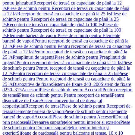
pentru jgheaburi
Receptori de terasă cu capacitate de până la 12
l/s
Piese de schimb pentru Receptori de terasă cu capacitate de până
la 12 l/s
Receptori de terasă cu capacitate de până la 25 l/s
Piese de
schimb pentru Receptori de terasă cu capacitate de până la 25
l/s
Receptori de terasă cu capacitate de până la 100 l/s
Piese de
schimb pentru Receptori de terasă cu capacitate de până la 100
l/s
Elemente barieră de vapori
Piese de schimb pentru Elemente
barieră de vapori
Pentru receptori de terasă cu capacitate de până la
12 l/s
Piese de schimb pentru Pentru receptori de terasă cu capacitate
de până la 12 l/s
Pentru receptori de terasă cu capacitate de până la
25 l/s
Preaplinuri de urgenţă
Piese de schimb pentru Preaplinuri de
urgenţă
Pentru receptori de terasă cu capacitate de până la 12 l/s
Piese
de schimb pentru Pentru receptori de terasă cu capacitate de până la
12 l/s
Pentru receptori de terasă cu capacitate de până la 25 l/s
Piese
de schimb pentru Pentru receptori de terasă cu capacitate de până la
25 l/s
Dispozitive de fixare
Sistem de fixare d40–200
Sistem de fixare
d250–315
Accesorii
Piese de schimb pentru Accesorii
Pentru receptori
de terasă
Piese de schimb pentru Pentru receptori de terasă
Pentru
dispozitive de fixare
Sistem convenţional de drenaj al
acoperişului
Receptori de terasă
Piese de schimb pentru Receptori de
terasă
Elemente barieră de vapori
Piese de schimb pentru Elemente
barieră de vapori
Accesorii
Piese de schimb pentru Accesorii
Drenaj
prin pardoseală
Drenarea suprafeţelor pentru interior şi exterior
Piese
de schimb pentru Drenarea suprafeţelor pentru interior şi
exterior
Sifoane de pardoseală pentru balcoane și terase, 10 x 10