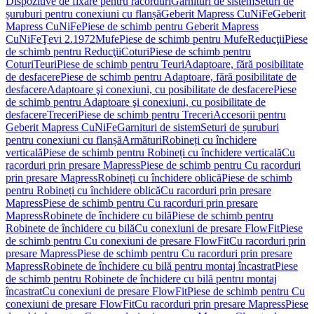
Dispozitive de fixare pentru racorduri
Garnituri de sistem
Seturi de
șuruburi pentru conexiuni cu flanșă
Geberit Mapress CuNiFe
Geberit
Mapress CuNiFe
Piese de schimb pentru Geberit Mapress
CuNiFe
Ţevi 2.1972
Mufe
Piese de schimb pentru Mufe
Reducţii
Piese
de schimb pentru Reducţii
Coturi
Piese de schimb pentru
Coturi
Teuri
Piese de schimb pentru Teuri
Adaptoare, fără posibilitate
de desfacere
Piese de schimb pentru Adaptoare, fără posibilitate de
desfacere
Adaptoare şi conexiuni, cu posibilitate de desfacere
Piese
de schimb pentru Adaptoare şi conexiuni, cu posibilitate de
desfacere
Treceri
Piese de schimb pentru Treceri
Accesorii pentru
Geberit Mapress CuNiFe
Garnituri de sistem
Seturi de șuruburi
pentru conexiuni cu flanșă
Armături
Robineți cu închidere
verticală
Piese de schimb pentru Robineți cu închidere verticală
Cu
racorduri prin presare Mapress
Piese de schimb pentru Cu racorduri
prin presare Mapress
Robineți cu închidere oblică
Piese de schimb
pentru Robineți cu închidere oblică
Cu racorduri prin presare
Mapress
Piese de schimb pentru Cu racorduri prin presare
Mapress
Robinete de închidere cu bilă
Piese de schimb pentru
Robinete de închidere cu bilă
Cu conexiuni de presare FlowFit
Piese
de schimb pentru Cu conexiuni de presare FlowFit
Cu racorduri prin
presare Mapress
Piese de schimb pentru Cu racorduri prin presare
Mapress
Robinete de închidere cu bilă pentru montaj încastrat
Piese
de schimb pentru Robinete de închidere cu bilă pentru montaj
încastrat
Cu conexiuni de presare FlowFit
Piese de schimb pentru Cu
conexiuni de presare FlowFit
Cu racorduri prin presare Mapress
Piese