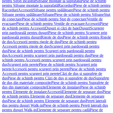
pentru Sifon încastrat
Sifoane montate la suprafaţă
Piese de schimb
pentru Sifoane montate la suprafaţă
Racorduri
Piese de schimb pentru
Racorduri
Accesorii
Sifoane pentru spălătoare
Piese de schimb pentru
Sifoane pentru spălătoare
Sifoane
Piese de schimb pentru Sifoane
Ştuţ
de conectare
Piese de schimb pentru Ştuţ de conectare
Ventile de
evacuare
Piese de schimb pentru Ventile de evacuare
Accesorii
Piese
de schimb pentru Accesorii
Duşuri şi căzi de baie
Duşuri
Scurgere
prin pardoseală pentru duşuri
Piese de schimb pentru Scurgere prin
pardoseală pentru duşuri
Rigole de duş
Piese de schimb pentru Rigole
de duş
Accesorii pentru rigole de duş
Piese de schimb pentru
Accesorii pentru rigole de duş
Scurgeri prin pardoseală pentru
duş
Piese de schimb pentru Scurgeri prin pardoseală pentru
duş
Accesorii pentru scurgeri prin pardoseală pentru duş
Piese de
schimb pentru Accesorii pentru scurgeri prin pardoseală pentru
duş
Scurgeri prin perete
Piese de schimb pentru Scurgeri prin
perete
Accesorii pentru scurgeri prin perete
Piese de schimb pentru
Accesorii pentru scurgeri prin perete
Căzi de duş şi suprafeţe de
duş
Piese de schimb pentru Căzi de duş şi suprafeţe de duş
Suprafeţe
de duş din materiale compozite
Piese de schimb pentru Suprafeţe de
duş din materiale compozite
Elemente de instalare
Piese de schimb
pentru Elemente de instalare
Accesorii
Elemente de separare duş
Piese
de schimb pentru Elemente de separare duş
Elemente de separare
duş
Piese de schimb pentru Elemente de separare duş
Pereţi laterali
duş pentru duşuri Walk-in
Piese de schimb pentru Pereţi laterali duş
pentru duşuri Walk-in
Elemente de separare pentru cadă
Piese de