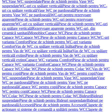
WC
Vase WC suspendate
Piese de schimb pentru Vase WC
suspendate
WC-uri cu spălare verticală
Piese de schimb pentru WC-
uri cu spălare verticală
Vase WC pe pardoseală
Piese de schimb
pentru Vase WC pe pardoseală
WC-uri pentru rezervoare
aparente
Piese de schimb pentru WC-uri pentru rezervoare
aparente
WC-uri cu spălare verticală
Piese de schimb pentru WC-uri
cu spălare verticală
Rezervoare aparente pentru WC-uri, din
ceramică sanitară
Monobloc
Capace WC
Piese de schimb pentru
Capace WC
Capace WC
Piese de schimb pentru Capace WC
WC-uri
varianta Comfort
Piese de schimb pentru WC-uri varianta
Comfort
Vas de WC cu spălare verticală înălţat
Piese de schimb
pentru Vas de WC cu spălare verticală înălţat
Vas de WC cu spălare
verticală extins
Piese de schimb pentru Vas de WC cu spălare
verticală extins
Capace WC varianta Comfort
Piese de schimb pentru
Capace WC varianta Comfort
Capace WC
Piese de schimb pentru
Capace WC
Colac WC
Piese de schimb pentru Colac WC
Vas de WC
pentru copii
Piese de schimb pentru Vas de WC pentru copii
Vase
WC suspendate
Piese de schimb pentru Vase WC suspendate
Vase
WC pe pardoseală
Piese de schimb pentru Vase WC pe
pardoseală
Capace WC pentru copii
Piese de schimb pentru Capace
WC pentru copii
Capace WC
Piese de schimb pentru Capace
WC
Colac WC
Piese de schimb pentru Colac WC
Bideuri
Bideuri
suspendate
Piese de schimb pentru Bideuri suspendate
Bideuri pe
pardoseală
Accesorii
Piese de schimb pentru Accesorii
Clapete de
acţionare şi sisteme de comandă a spălării pentru WC
Clapete de