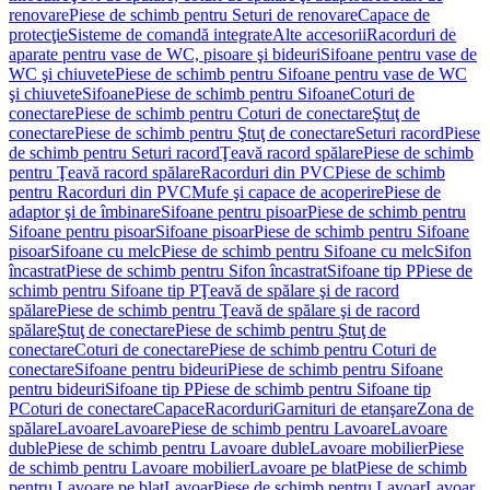
renovare
Piese de schimb pentru Seturi de renovare
Capace de
protecţie
Sisteme de comandă integrate
Alte accesorii
Racorduri de
aparate pentru vase de WC, pisoare şi bideuri
Sifoane pentru vase de
WC şi chiuvete
Piese de schimb pentru Sifoane pentru vase de WC
şi chiuvete
Sifoane
Piese de schimb pentru Sifoane
Coturi de
conectare
Piese de schimb pentru Coturi de conectare
Ştuţ de
conectare
Piese de schimb pentru Ştuţ de conectare
Seturi racord
Piese
de schimb pentru Seturi racord
Ţeavă racord spălare
Piese de schimb
pentru Ţeavă racord spălare
Racorduri din PVC
Piese de schimb
pentru Racorduri din PVC
Mufe şi capace de acoperire
Piese de
adaptor şi de îmbinare
Sifoane pentru pisoar
Piese de schimb pentru
Sifoane pentru pisoar
Sifoane pisoar
Piese de schimb pentru Sifoane
pisoar
Sifoane cu melc
Piese de schimb pentru Sifoane cu melc
Sifon
încastrat
Piese de schimb pentru Sifon încastrat
Sifoane tip P
Piese de
schimb pentru Sifoane tip P
Ţeavă de spălare şi de racord
spălare
Piese de schimb pentru Ţeavă de spălare şi de racord
spălare
Ştuţ de conectare
Piese de schimb pentru Ştuţ de
conectare
Coturi de conectare
Piese de schimb pentru Coturi de
conectare
Sifoane pentru bideuri
Piese de schimb pentru Sifoane
pentru bideuri
Sifoane tip P
Piese de schimb pentru Sifoane tip
P
Coturi de conectare
Capace
Racorduri
Garnituri de etanşare
Zona de
spălare
Lavoare
Lavoare
Piese de schimb pentru Lavoare
Lavoare
duble
Piese de schimb pentru Lavoare duble
Lavoare mobilier
Piese
de schimb pentru Lavoare mobilier
Lavoare pe blat
Piese de schimb
pentru Lavoare pe blat
Lavoar
Piese de schimb pentru Lavoar
Lavoar