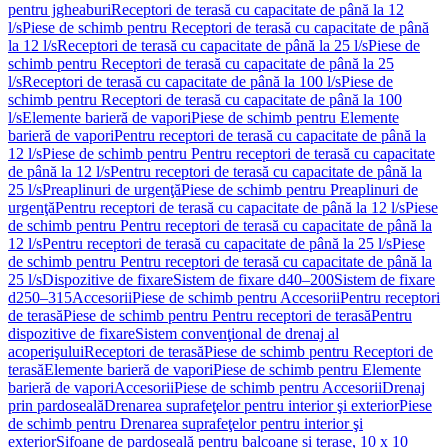
pentru jgheaburi
Receptori de terasă cu capacitate de până la 12
l/s
Piese de schimb pentru Receptori de terasă cu capacitate de până
la 12 l/s
Receptori de terasă cu capacitate de până la 25 l/s
Piese de
schimb pentru Receptori de terasă cu capacitate de până la 25
l/s
Receptori de terasă cu capacitate de până la 100 l/s
Piese de
schimb pentru Receptori de terasă cu capacitate de până la 100
l/s
Elemente barieră de vapori
Piese de schimb pentru Elemente
barieră de vapori
Pentru receptori de terasă cu capacitate de până la
12 l/s
Piese de schimb pentru Pentru receptori de terasă cu capacitate
de până la 12 l/s
Pentru receptori de terasă cu capacitate de până la
25 l/s
Preaplinuri de urgenţă
Piese de schimb pentru Preaplinuri de
urgenţă
Pentru receptori de terasă cu capacitate de până la 12 l/s
Piese
de schimb pentru Pentru receptori de terasă cu capacitate de până la
12 l/s
Pentru receptori de terasă cu capacitate de până la 25 l/s
Piese
de schimb pentru Pentru receptori de terasă cu capacitate de până la
25 l/s
Dispozitive de fixare
Sistem de fixare d40–200
Sistem de fixare
d250–315
Accesorii
Piese de schimb pentru Accesorii
Pentru receptori
de terasă
Piese de schimb pentru Pentru receptori de terasă
Pentru
dispozitive de fixare
Sistem convenţional de drenaj al
acoperişului
Receptori de terasă
Piese de schimb pentru Receptori de
terasă
Elemente barieră de vapori
Piese de schimb pentru Elemente
barieră de vapori
Accesorii
Piese de schimb pentru Accesorii
Drenaj
prin pardoseală
Drenarea suprafeţelor pentru interior şi exterior
Piese
de schimb pentru Drenarea suprafeţelor pentru interior şi
exterior
Sifoane de pardoseală pentru balcoane și terase, 10 x 10