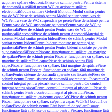
acţionare spălare electronică
Piese de schimb pentru Pentru sisteme
de comandă a spălării pentru WC cu acţionare spălare
electronică
Module sanitare Geberit Monolith
Modul sanitar pentru
vas de WC
Piese de schimb pentru Modul sanitar pentru vas de
WC
Pentru vase de WC suspendate pe perete
Piese de schimb pentru
Pentru vase de WC suspendate pe perete
Pentru vase de WC pe
pardoseală
Piese de schimb pentru Pentru vase de WC pe
pardoseală
Accesorii
Piese de schimb pentru Accesorii
Material de
consum
Modul sanitar pentru bideuri
Piese de schimb pentru Modul
sanitar pentru bideuri
Pentru bideuri montate pe perete şi pe
pardoseală
Piese de schimb pentru Pentru bideuri montate pe perete
şi pe pardoseală
Pisoare
Pisoare, funcţionare cu spălare, cu margine
de spălare
Piese de schimb pentru Pisoare, funcţionare cu spălare, cu
margine de spălare
Fără capac
Piese de schimb pentru Fără
capac
Pisoare, funcţionare cu spălare, fără margine de spălare
Piese
de schimb pentru Pisoare, funcţionare cu spălare, fără margine de
spălare
Pentru sisteme de comandă aparente sau încastrate
Piese de
schimb pentru Pentru sisteme de comandă aparente sau încastrate
Cu
control integrat pentru pisoar
Piese de schimb pentru Cu control
integrat pentru pisoar
Pentru controlul integrat al pisoarului
Piese de
schimb pentru Pentru controlul integrat al pisoarului
Pisoar,
funcţionare cu spălare, cu/pentru capac WC
Piese de schimb pentru
Pisoar, funcţionare cu spălare, cu/pentru capac WC
Fără bordură de
spălare
Piese de schimb pentru Fără bordură de spălare
Pisoare,
funcţionare fără apă
Piese de schimb pentru Pisoare, funcţionare fără