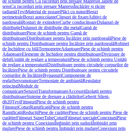
de schimb pentru Cu racorduri prin presare Mapress
Clapete de
sens
Cu racorduri prin presare Mapress
Încălzire și răcire
radiantă
Ţevi
Material de pozare
Plăci cu nuturi
Benzi
perimetrale
Benzi autocolante
Clipsuri de fixare
Aditivi de
pardoseală
Rosturi de extindere
Curbe conducătoare
Dulapuri de
distribuţie
Dulapuri de distribuţie din metal
Gamă de
distribuitoare
Piese de schimb pentru Gamă de
distribuitoare
Distribuitoare pentru încălzire prin pardoseală
Piese de
schimb pentru Distribuitoare pentru încălzire prin pardoseală
Robinet
de închidere cu bilă
Termometre
Adaptoare
Piese de schimb pentru
Adaptoare
Elemente de închidere pentru distribuitoare
Divizoare de
debit
Unităţi de reglare a temperaturii
Piese de schimb pentru Unităţi
de reglare a temperaturii
Distribuitoare pentru circuitele corpurilor de
încălzire
Piese de schimb pentru Distribuitoare pentru circuitele
corpurilor de încălzire
Bypassuri
Componente de
reglaj
Servomotoare
Termostate de ambianţă
Regulator
principal
Module de
comunicare
Senzori
Transformatoare
Accesorii
Izolaţii pentru
distribuitoare
Sisteme de drenare a clădirilor
Geberit Silent-
db20
Ţevi
Fitinguri
Piese de schimb pentru
Fitinguri
Coturi
Ramificaţii
Piese de schimb pentru
Ramificaţii
Reducţii
Piese de curățire
Piese de schimb pentru Piese de
curățire
Fitinguri SuperTube
Coturi
Fitinguri speciale
Conexiuni
Piese
de schimb pentru Conexiuni
Îmbinări prin sudură
Îmbinări prin
mufare
Piese de schimb pentru Îmbinări prin mufare
Conexiuni prin