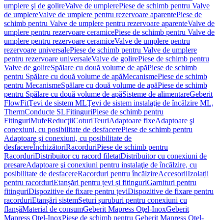
umplere şi de golire
Valve de umplere
Piese de schimb pentru Valve
de umplere
Valve de umplere pentru rezervoare aparente
Piese de
schimb pentru Valve de umplere pentru rezervoare aparente
Valve de
umplere pentru rezervoare ceramice
Piese de schimb pentru Valve de
umplere pentru rezervoare ceramice
Valve de umplere pentru
rezervoare universale
Piese de schimb pentru Valve de umplere
pentru rezervoare universale
Valve de golire
Piese de schimb pentru
Valve de golire
Spălare cu două volume de apă
Piese de schimb
pentru Spălare cu două volume de apă
Mecanisme
Piese de schimb
pentru Mecanisme
Spălare cu două volume de apă
Piese de schimb
pentru Spălare cu două volume de apă
Sisteme de alimentare
Geberit
FlowFit
Ţevi de sistem ML
Ţevi de sistem instalaţie de încălzire ML,
Therm
Conducte SL
Fitinguri
Piese de schimb pentru
Fitinguri
Mufe
Reducţii
Coturi
Teuri
Adaptoare fixe
Adaptoare şi
conexiuni, cu posibilitate de desfacere
Piese de schimb pentru
Adaptoare şi conexiuni, cu posibilitate de
desfacere
Închizători
Racorduri
Piese de schimb pentru
Racorduri
Distribuitor cu racord filetat
Distribuitor cu conexiuni de
presare
Adaptoare şi conexiuni pentru instalaţie de încălzire, cu
posibilitate de desfacere
Racorduri pentru încălzire
Accesorii
Izolații
pentru racorduri
Etanșări pentru țevi și fitinguri
Garnituri pentru
fitinguri
Dispozitive de fixare pentru țevi
Dispozitive de fixare pentru
racorduri
Etanșări sistem
Seturi șuruburi pentru conexiuni cu
flanșă
Material de consum
Geberit Mapress Oţel-Inox
Geberit
Mapress Oţel-Inox
Piese de schimb pentru Geberit Mapress Oţel-