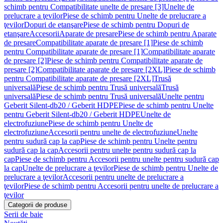
schimb pentru Compatibilitate unelte de presare [3]
Unelte de
prelucrare a ţevilor
Piese de schimb pentru Unelte de prelucrare a
ţevilor
Dopuri de etanşare
Piese de schimb pentru Dopuri de
etanşare
Accesorii
Aparate de presare
Piese de schimb pentru Aparate
de presare
Compatibilitate aparate de presare [1]
Piese de schimb
pentru Compatibilitate aparate de presare [1]
Compatibilitate aparate
de presare [2]
Piese de schimb pentru Compatibilitate aparate de
presare [2]
Compatibilitate aparate de presare [2XL]
Piese de schimb
pentru Compatibilitate aparate de presare [2XL]
Trusă
universală
Piese de schimb pentru Trusă universală
Trusă
universală
Piese de schimb pentru Trusă universală
Unelte pentru
Geberit Silent-db20 / Geberit HDPE
Piese de schimb pentru Unelte
pentru Geberit Silent-db20 / Geberit HDPE
Unelte de
electrofuziune
Piese de schimb pentru Unelte de
electrofuziune
Accesorii pentru unelte de electrofuziune
Unelte
pentru sudură cap la cap
Piese de schimb pentru Unelte pentru
sudură cap la cap
Accesorii pentru unelte pentru sudură cap la
cap
Piese de schimb pentru Accesorii pentru unelte pentru sudură cap
la cap
Unelte de prelucrare a ţevilor
Piese de schimb pentru Unelte de
prelucrare a ţevilor
Accesorii pentru unelte de prelucrare a
ţevilor
Piese de schimb pentru Accesorii pentru unelte de prelucrare a
ţevilor
Categorii de produse
Serii de baie