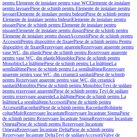
pentru Elemente de instalare pentru vase WC
Elemente de instalare
pentru lavoare
Piese de schimb pentru Elemente de instalare pentru
lavoare
Elemente de instalare pentru bideuri
Piese de schimb pentru
Elemente de instalare pentru bideuri
Elemente de instalare pentru
pisoare
Piese de schimb pentru Elemente de instalare pentru
pisoare
Elemente de instalare pentru duşuri
Piese de schimb pentru
Elemente de instalare pentru duşuri
Accesorii
Piese de schimb pentru
Accesorii
Pentru dispozitive de fixare
Piese de schimb pentru Pentru
dispozitive de fixare
Rezervoare aparente
Rezervoare aparente pentru
vase WC, din plastic
Piese de schimb pentru Rezervoare aparente
pentru vase WC, din plastic
Monobloc
Piese de schimb pentru
Monobloc
La înălțime
Piese de schimb pentru La înălțime
La
semiînălțime
Piese de schimb pentru La semiînălțime
Rezervoare
aparente pentru vase WC, din ceramică sanitară
Piese de schimb
pentru Rezervoare aparente pentru vase WC, din ceramică
sanitară
Monobloc
Piese de schimb pentru Monobloc
Ţevi de spălare
pentru rezervoare aparente
Piese de schimb pentru Ţevi de spălare
pentru rezervoare aparente
La înălțime
Piese de schimb pentru La
înălțime
La semiînălțime
Accesorii
Piese de schimb pentru
Accesorii
Racorduri
Piese de schimb pentru Racorduri
Robinete
colţar
Mufe
Rezervoare încastrate
Rezervoare încastrate Sigma
Piese
de schimb pentru Rezervoare încastrate Sigma
Rezervoare încastrate
Omega
Piese de schimb pentru Rezervoare încastrate
Omega
Rezervoare încastrate Delta
Piese de schimb pentru
Rezervoare încastrate Delta
Ţevi de spălare
Accesorii
Valve de