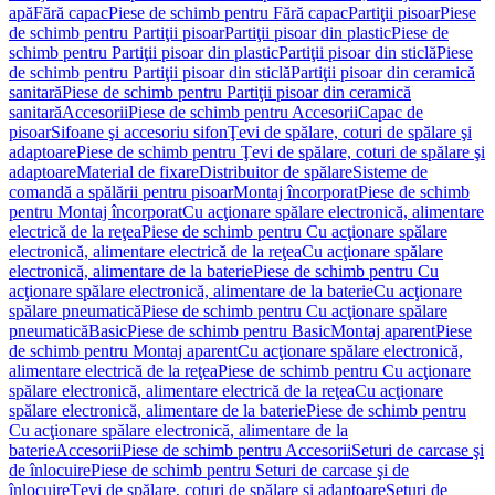
apă
Fără capac
Piese de schimb pentru Fără capac
Partiţii pisoar
Piese
de schimb pentru Partiţii pisoar
Partiţii pisoar din plastic
Piese de
schimb pentru Partiţii pisoar din plastic
Partiţii pisoar din sticlă
Piese
de schimb pentru Partiţii pisoar din sticlă
Partiţii pisoar din ceramică
sanitară
Piese de schimb pentru Partiţii pisoar din ceramică
sanitară
Accesorii
Piese de schimb pentru Accesorii
Capac de
pisoar
Sifoane şi accesoriu sifon
Ţevi de spălare, coturi de spălare şi
adaptoare
Piese de schimb pentru Ţevi de spălare, coturi de spălare şi
adaptoare
Material de fixare
Distribuitor de spălare
Sisteme de
comandă a spălării pentru pisoar
Montaj încorporat
Piese de schimb
pentru Montaj încorporat
Cu acţionare spălare electronică, alimentare
electrică de la reţea
Piese de schimb pentru Cu acţionare spălare
electronică, alimentare electrică de la reţea
Cu acţionare spălare
electronică, alimentare de la baterie
Piese de schimb pentru Cu
acţionare spălare electronică, alimentare de la baterie
Cu acţionare
spălare pneumatică
Piese de schimb pentru Cu acţionare spălare
pneumatică
Basic
Piese de schimb pentru Basic
Montaj aparent
Piese
de schimb pentru Montaj aparent
Cu acţionare spălare electronică,
alimentare electrică de la reţea
Piese de schimb pentru Cu acţionare
spălare electronică, alimentare electrică de la reţea
Cu acţionare
spălare electronică, alimentare de la baterie
Piese de schimb pentru
Cu acţionare spălare electronică, alimentare de la
baterie
Accesorii
Piese de schimb pentru Accesorii
Seturi de carcase şi
de înlocuire
Piese de schimb pentru Seturi de carcase şi de
înlocuire
Ţevi de spălare, coturi de spălare şi adaptoare
Seturi de