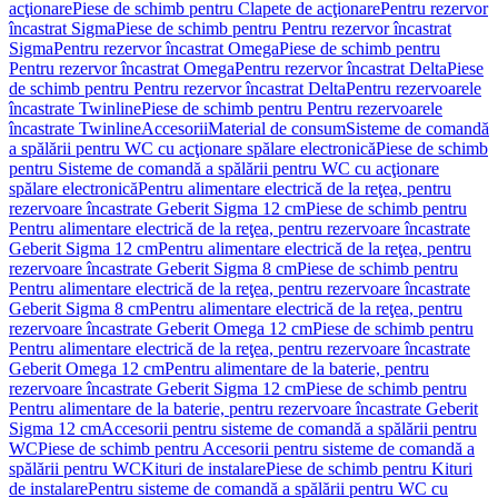
acţionare
Piese de schimb pentru Clapete de acţionare
Pentru rezervor
încastrat Sigma
Piese de schimb pentru Pentru rezervor încastrat
Sigma
Pentru rezervor încastrat Omega
Piese de schimb pentru
Pentru rezervor încastrat Omega
Pentru rezervor încastrat Delta
Piese
de schimb pentru Pentru rezervor încastrat Delta
Pentru rezervoarele
încastrate Twinline
Piese de schimb pentru Pentru rezervoarele
încastrate Twinline
Accesorii
Material de consum
Sisteme de comandă
a spălării pentru WC cu acţionare spălare electronică
Piese de schimb
pentru Sisteme de comandă a spălării pentru WC cu acţionare
spălare electronică
Pentru alimentare electrică de la reţea, pentru
rezervoare încastrate Geberit Sigma 12 cm
Piese de schimb pentru
Pentru alimentare electrică de la reţea, pentru rezervoare încastrate
Geberit Sigma 12 cm
Pentru alimentare electrică de la reţea, pentru
rezervoare încastrate Geberit Sigma 8 cm
Piese de schimb pentru
Pentru alimentare electrică de la reţea, pentru rezervoare încastrate
Geberit Sigma 8 cm
Pentru alimentare electrică de la reţea, pentru
rezervoare încastrate Geberit Omega 12 cm
Piese de schimb pentru
Pentru alimentare electrică de la reţea, pentru rezervoare încastrate
Geberit Omega 12 cm
Pentru alimentare de la baterie, pentru
rezervoare încastrate Geberit Sigma 12 cm
Piese de schimb pentru
Pentru alimentare de la baterie, pentru rezervoare încastrate Geberit
Sigma 12 cm
Accesorii pentru sisteme de comandă a spălării pentru
WC
Piese de schimb pentru Accesorii pentru sisteme de comandă a
spălării pentru WC
Kituri de instalare
Piese de schimb pentru Kituri
de instalare
Pentru sisteme de comandă a spălării pentru WC cu