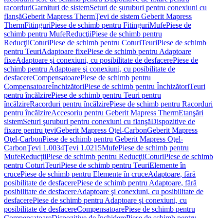
racorduri
Garnituri de sistem
Seturi de șuruburi pentru conexiuni cu
flanșă
Geberit Mapress Therm
Ţevi de sistem Geberit Mapress
Therm
Fitinguri
Piese de schimb pentru Fitinguri
Mufe
Piese de
schimb pentru Mufe
Reducţii
Piese de schimb pentru
Reducţii
Coturi
Piese de schimb pentru Coturi
Teuri
Piese de schimb
pentru Teuri
Adaptoare fixe
Piese de schimb pentru Adaptoare
fixe
Adaptoare şi conexiuni, cu posibilitate de desfacere
Piese de
schimb pentru Adaptoare şi conexiuni, cu posibilitate de
desfacere
Compensatoare
Piese de schimb pentru
Compensatoare
Închizători
Piese de schimb pentru Închizători
Teuri
pentru încălzire
Piese de schimb pentru Teuri pentru
încălzire
Racorduri pentru încălzire
Piese de schimb pentru Racorduri
pentru încălzire
Accesoriu pentru Geberit Mapress Therm
Etanşări
sistem
Seturi şuruburi pentru conexiuni cu flanşă
Dispozitive de
fixare pentru ţevi
Geberit Mapress Oţel-Carbon
Geberit Mapress
Oţel-Carbon
Piese de schimb pentru Geberit Mapress Oţel-
Carbon
Ţevi 1.0034
Ţevi 1.0215
Mufe
Piese de schimb pentru
Mufe
Reducţii
Piese de schimb pentru Reducţii
Coturi
Piese de schimb
pentru Coturi
Teuri
Piese de schimb pentru Teuri
Elemente în
cruce
Piese de schimb pentru Elemente în cruce
Adaptoare, fără
posibilitate de desfacere
Piese de schimb pentru Adaptoare, fără
posibilitate de desfacere
Adaptoare şi conexiuni, cu posibilitate de
desfacere
Piese de schimb pentru Adaptoare şi conexiuni, cu
posibilitate de desfacere
Compensatoare
Piese de schimb pentru
Compensatoare
Dispozitive de închidere
Piese de schimb pentru