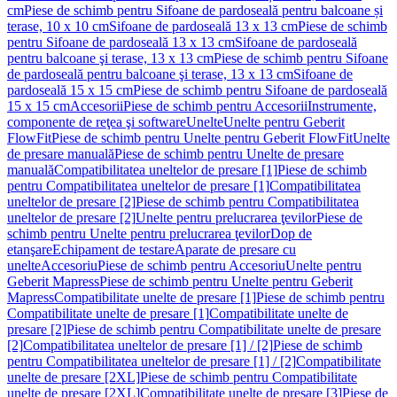
cm
Piese de schimb pentru Sifoane de pardoseală pentru balcoane și
terase, 10 x 10 cm
Sifoane de pardoseală 13 x 13 cm
Piese de schimb
pentru Sifoane de pardoseală 13 x 13 cm
Sifoane de pardoseală
pentru balcoane şi terase, 13 x 13 cm
Piese de schimb pentru Sifoane
de pardoseală pentru balcoane şi terase, 13 x 13 cm
Sifoane de
pardoseală 15 x 15 cm
Piese de schimb pentru Sifoane de pardoseală
15 x 15 cm
Accesorii
Piese de schimb pentru Accesorii
Instrumente,
componente de reţea şi software
Unelte
Unelte pentru Geberit
FlowFit
Piese de schimb pentru Unelte pentru Geberit FlowFit
Unelte
de presare manuală
Piese de schimb pentru Unelte de presare
manuală
Compatibilitatea uneltelor de presare [1]
Piese de schimb
pentru Compatibilitatea uneltelor de presare [1]
Compatibilitatea
uneltelor de presare [2]
Piese de schimb pentru Compatibilitatea
uneltelor de presare [2]
Unelte pentru prelucrarea ţevilor
Piese de
schimb pentru Unelte pentru prelucrarea ţevilor
Dop de
etanşare
Echipament de testare
Aparate de presare cu
unelte
Accesoriu
Piese de schimb pentru Accesoriu
Unelte pentru
Geberit Mapress
Piese de schimb pentru Unelte pentru Geberit
Mapress
Compatibilitate unelte de presare [1]
Piese de schimb pentru
Compatibilitate unelte de presare [1]
Compatibilitate unelte de
presare [2]
Piese de schimb pentru Compatibilitate unelte de presare
[2]
Compatibilitatea uneltelor de presare [1] / [2]
Piese de schimb
pentru Compatibilitatea uneltelor de presare [1] / [2]
Compatibilitate
unelte de presare [2XL]
Piese de schimb pentru Compatibilitate
unelte de presare [2XL]
Compatibilitate unelte de presare [3]
Piese de