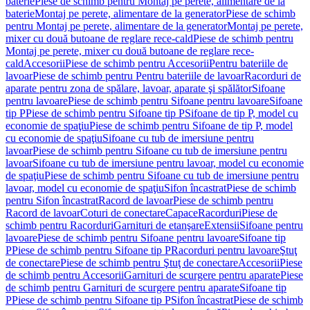
baterie
Piese de schimb pentru Montaj pe perete, alimentare de la
baterie
Montaj pe perete, alimentare de la generator
Piese de schimb
pentru Montaj pe perete, alimentare de la generator
Montaj pe perete,
mixer cu două butoane de reglare rece-cald
Piese de schimb pentru
Montaj pe perete, mixer cu două butoane de reglare rece-
cald
Accesorii
Piese de schimb pentru Accesorii
Pentru bateriile de
lavoar
Piese de schimb pentru Pentru bateriile de lavoar
Racorduri de
aparate pentru zona de spălare, lavoar, aparate şi spălător
Sifoane
pentru lavoare
Piese de schimb pentru Sifoane pentru lavoare
Sifoane
tip P
Piese de schimb pentru Sifoane tip P
Sifoane de tip P, model cu
economie de spaţiu
Piese de schimb pentru Sifoane de tip P, model
cu economie de spaţiu
Sifoane cu tub de imersiune pentru
lavoar
Piese de schimb pentru Sifoane cu tub de imersiune pentru
lavoar
Sifoane cu tub de imersiune pentru lavoar, model cu economie
de spaţiu
Piese de schimb pentru Sifoane cu tub de imersiune pentru
lavoar, model cu economie de spaţiu
Sifon încastrat
Piese de schimb
pentru Sifon încastrat
Racord de lavoar
Piese de schimb pentru
Racord de lavoar
Coturi de conectare
Capace
Racorduri
Piese de
schimb pentru Racorduri
Garnituri de etanşare
Extensii
Sifoane pentru
lavoare
Piese de schimb pentru Sifoane pentru lavoare
Sifoane tip
P
Piese de schimb pentru Sifoane tip P
Racorduri pentru lavoare
Ştuţ
de conectare
Piese de schimb pentru Ştuţ de conectare
Accesorii
Piese
de schimb pentru Accesorii
Garnituri de scurgere pentru aparate
Piese
de schimb pentru Garnituri de scurgere pentru aparate
Sifoane tip
P
Piese de schimb pentru Sifoane tip P
Sifon încastrat
Piese de schimb