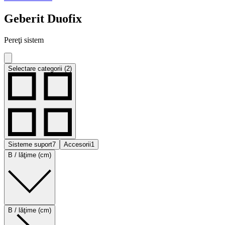
Geberit Duofix
Pereţi sistem
Selectare categorii (2)
Sisteme suport
7
Accesorii
1
B / lăţime (cm)
B / lăţime (cm)