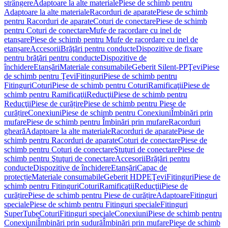
strângere
Adaptoare la alte materiale
Piese de schimb pentru
Adaptoare la alte materiale
Racorduri de aparate
Piese de schimb
pentru Racorduri de aparate
Coturi de conectare
Piese de schimb
pentru Coturi de conectare
Mufe de racordare cu inel de
etanșare
Piese de schimb pentru Mufe de racordare cu inel de
etanșare
Accesorii
Brăţări pentru conducte
Dispozitive de fixare
pentru brăţări pentru conducte
Dispozitive de
închidere
Etanșări
Materiale consumabile
Geberit Silent-PP
Ţevi
Piese
de schimb pentru Ţevi
Fitinguri
Piese de schimb pentru
Fitinguri
Coturi
Piese de schimb pentru Coturi
Ramificaţii
Piese de
schimb pentru Ramificaţii
Reducţii
Piese de schimb pentru
Reducţii
Piese de curățire
Piese de schimb pentru Piese de
curățire
Conexiuni
Piese de schimb pentru Conexiuni
Îmbinări prin
mufare
Piese de schimb pentru Îmbinări prin mufare
Racorduri
gheară
Adaptoare la alte materiale
Racorduri de aparate
Piese de
schimb pentru Racorduri de aparate
Coturi de conectare
Piese de
schimb pentru Coturi de conectare
Ştuţuri de conectare
Piese de
schimb pentru Ştuţuri de conectare
Accesorii
Brățări pentru
conducte
Dispozitive de închidere
Etanșări
Capac de
protecție
Materiale consumabile
Geberit HDPE
Ţevi
Fitinguri
Piese de
schimb pentru Fitinguri
Coturi
Ramificaţii
Reducţii
Piese de
curățire
Piese de schimb pentru Piese de curățire
Adaptoare
Fitinguri
speciale
Piese de schimb pentru Fitinguri speciale
Fitinguri
SuperTube
Coturi
Fitinguri speciale
Conexiuni
Piese de schimb pentru
Conexiuni
Îmbinări prin sudură
Îmbinări prin mufare
Piese de schimb