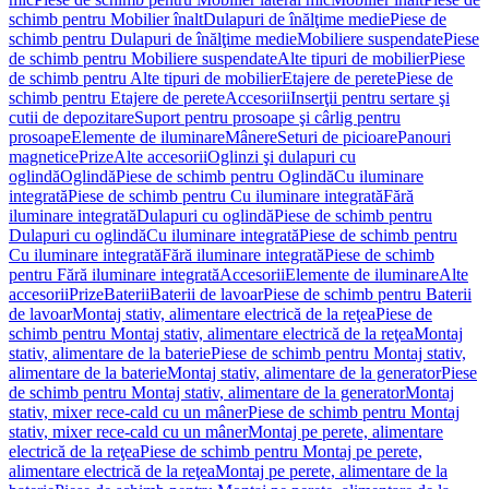
schimb pentru Mobilier înalt
Dulapuri de înălţime medie
Piese de
schimb pentru Dulapuri de înălţime medie
Mobiliere suspendate
Piese
de schimb pentru Mobiliere suspendate
Alte tipuri de mobilier
Piese
de schimb pentru Alte tipuri de mobilier
Etajere de perete
Piese de
schimb pentru Etajere de perete
Accesorii
Inserţii pentru sertare şi
cutii de depozitare
Suport pentru prosoape şi cârlig pentru
prosoape
Elemente de iluminare
Mânere
Seturi de picioare
Panouri
magnetice
Prize
Alte accesorii
Oglinzi şi dulapuri cu
oglindă
Oglindă
Piese de schimb pentru Oglindă
Cu iluminare
integrată
Piese de schimb pentru Cu iluminare integrată
Fără
iluminare integrată
Dulapuri cu oglindă
Piese de schimb pentru
Dulapuri cu oglindă
Cu iluminare integrată
Piese de schimb pentru
Cu iluminare integrată
Fără iluminare integrată
Piese de schimb
pentru Fără iluminare integrată
Accesorii
Elemente de iluminare
Alte
accesorii
Prize
Baterii
Baterii de lavoar
Piese de schimb pentru Baterii
de lavoar
Montaj stativ, alimentare electrică de la reţea
Piese de
schimb pentru Montaj stativ, alimentare electrică de la reţea
Montaj
stativ, alimentare de la baterie
Piese de schimb pentru Montaj stativ,
alimentare de la baterie
Montaj stativ, alimentare de la generator
Piese
de schimb pentru Montaj stativ, alimentare de la generator
Montaj
stativ, mixer rece-cald cu un mâner
Piese de schimb pentru Montaj
stativ, mixer rece-cald cu un mâner
Montaj pe perete, alimentare
electrică de la reţea
Piese de schimb pentru Montaj pe perete,
alimentare electrică de la reţea
Montaj pe perete, alimentare de la