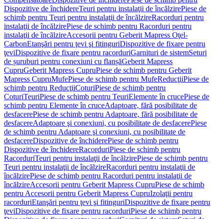
Dispozitive de închidere
Teuri pentru instalaţii de încălzire
Piese de
schimb pentru Teuri pentru instalaţii de încălzire
Racorduri pentru
instalaţii de încălzire
Piese de schimb pentru Racorduri pentru
instalaţii de încălzire
Accesorii pentru Geberit Mapress Oţel-
Carbon
Etanşări pentru ţevi şi fitinguri
Dispozitive de fixare pentru
ţevi
Dispozitive de fixare pentru racorduri
Garnituri de sistem
Seturi
de șuruburi pentru conexiuni cu flanșă
Geberit Mapress
Cupru
Geberit Mapress Cupru
Piese de schimb pentru Geberit
Mapress Cupru
Mufe
Piese de schimb pentru Mufe
Reducţii
Piese de
schimb pentru Reducţii
Coturi
Piese de schimb pentru
Coturi
Teuri
Piese de schimb pentru Teuri
Elemente în cruce
Piese de
schimb pentru Elemente în cruce
Adaptoare, fără posibilitate de
desfacere
Piese de schimb pentru Adaptoare, fără posibilitate de
desfacere
Adaptoare şi conexiuni, cu posibilitate de desfacere
Piese
de schimb pentru Adaptoare şi conexiuni, cu posibilitate de
desfacere
Dispozitive de închidere
Piese de schimb pentru
Dispozitive de închidere
Racorduri
Piese de schimb pentru
Racorduri
Teuri pentru instalaţii de încălzire
Piese de schimb pentru
Teuri pentru instalaţii de încălzire
Racorduri pentru instalaţii de
încălzire
Piese de schimb pentru Racorduri pentru instalaţii de
încălzire
Accesorii pentru Geberit Mapress Cupru
Piese de schimb
pentru Accesorii pentru Geberit Mapress Cupru
Izolaţii pentru
racorduri
Etanşări pentru ţevi şi fitinguri
Dispozitive de fixare pentru
ţevi
Dispozitive de fixare pentru racorduri
Piese de schimb pentru