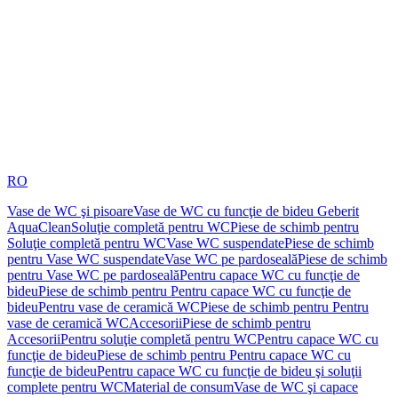
RO
Vase de WC şi pisoare
Vase de WC cu funcţie de bideu Geberit
AquaClean
Soluţie completă pentru WC
Piese de schimb pentru
Soluţie completă pentru WC
Vase WC suspendate
Piese de schimb
pentru Vase WC suspendate
Vase WC pe pardoseală
Piese de schimb
pentru Vase WC pe pardoseală
Pentru capace WC cu funcţie de
bideu
Piese de schimb pentru Pentru capace WC cu funcţie de
bideu
Pentru vase de ceramică WC
Piese de schimb pentru Pentru
vase de ceramică WC
Accesorii
Piese de schimb pentru
Accesorii
Pentru soluţie completă pentru WC
Pentru capace WC cu
funcţie de bideu
Piese de schimb pentru Pentru capace WC cu
funcţie de bideu
Pentru capace WC cu funcţie de bideu şi soluţii
complete pentru WC
Material de consum
Vase de WC şi capace