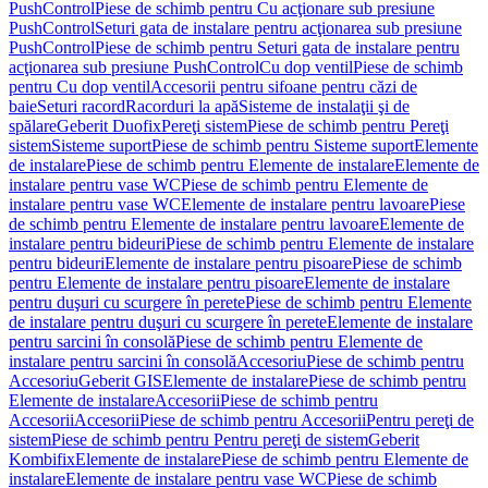
PushControl
Piese de schimb pentru Cu acţionare sub presiune
PushControl
Seturi gata de instalare pentru acţionarea sub presiune
PushControl
Piese de schimb pentru Seturi gata de instalare pentru
acţionarea sub presiune PushControl
Cu dop ventil
Piese de schimb
pentru Cu dop ventil
Accesorii pentru sifoane pentru căzi de
baie
Seturi racord
Racorduri la apă
Sisteme de instalaţii şi de
spălare
Geberit Duofix
Pereţi sistem
Piese de schimb pentru Pereţi
sistem
Sisteme suport
Piese de schimb pentru Sisteme suport
Elemente
de instalare
Piese de schimb pentru Elemente de instalare
Elemente de
instalare pentru vase WC
Piese de schimb pentru Elemente de
instalare pentru vase WC
Elemente de instalare pentru lavoare
Piese
de schimb pentru Elemente de instalare pentru lavoare
Elemente de
instalare pentru bideuri
Piese de schimb pentru Elemente de instalare
pentru bideuri
Elemente de instalare pentru pisoare
Piese de schimb
pentru Elemente de instalare pentru pisoare
Elemente de instalare
pentru duşuri cu scurgere în perete
Piese de schimb pentru Elemente
de instalare pentru duşuri cu scurgere în perete
Elemente de instalare
pentru sarcini în consolă
Piese de schimb pentru Elemente de
instalare pentru sarcini în consolă
Accesoriu
Piese de schimb pentru
Accesoriu
Geberit GIS
Elemente de instalare
Piese de schimb pentru
Elemente de instalare
Accesorii
Piese de schimb pentru
Accesorii
Accesorii
Piese de schimb pentru Accesorii
Pentru pereţi de
sistem
Piese de schimb pentru Pentru pereţi de sistem
Geberit
Kombifix
Elemente de instalare
Piese de schimb pentru Elemente de
instalare
Elemente de instalare pentru vase WC
Piese de schimb