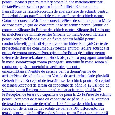
pentru Îmbinări prin mufare
Adaptoare la alte materiale
Îmbinări
filetate
Piese de schimb pentru Îmbinări filetate
Conexiuni cu
flanşă
Bucşe de fixare
Racorduri de aparate
Piese de schimb pentru
Racorduri de aparate
Coturi de conectare
Piese de schimb pentru
Coturi de conectare
Mufe de conectare
Piese de schimb pentru Mufe
de conectare
Ştuţuri de conectare
Piese de schimb pentru Ştuţuri de
conectare
Sifoane tip P
Piese de schimb pentru Sifoane tip P
Sifoane
tip melc
Piese de schimb pentru Sifoane tip melc
Accesorii
Brăţări
pentru conducte
Dispozitive de fixare pentru brăţări pentru
conducte
Înveliş portant
Dispozitive de închidere
Etanșări
Casete de
protecţie
Materiale consumabile
Protecţie antifoc, izolare acustică şi
protecţie contra umezelii
Protecţie antifoc
Protecţie antifoc pentru
sisteme de drenare
Izolare acustică
Izolaţii contra propagării sunetului
în masă solidă
Izolaţii contra propagării sunetului în masă solidă şi
contra propagării sunetului în aer
Protecţie contra
umezelii
Etanşări
Ventile de aerisire pentru drenaj
Ventile de
aerisire
Piese de schimb pentru Ventile de aerisire
Instalaţie pluvială
Geberit Pluvia
Receptori de terasă
Piese de schimb pentru Receptori
de terasă
Receptori de terasă cu capacitate de până la 12 l/s
Piese de
schimb pentru Receptori de terasă cu capacitate de până la 12
l/s
Receptori de terasă cu capacitate de până la 25 l/s
Piese de schimb
pentru Receptori de terasă cu capacitate de până la 25 l/s
Receptori
de terasă cu capacitate de până la 100 l/s
Piese de schimb pentru
Receptori de terasă cu capacitate de până la 100 l/s
Receptori de
terasă pentru jgheaburi
Piese de schimb pentru Receptori de terasă