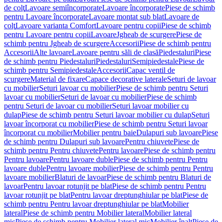
de colţ
Lavoare semiîncorporate
Lavoare încorporate
Piese de schimb
pentru Lavoare încorporate
Lavoare montat sub blat
Lavoare de
colţ
Lavoare varianta Comfort
Lavoare pentru copii
Piese de schimb
pentru Lavoare pentru copii
Lavoare
Jgheab de scurgere
Piese de
schimb pentru Jgheab de scurgere
Accesorii
Piese de schimb pentru
Accesorii
Alte lavoare
Lavoare pentru săli de clasă
Piedestaluri
Piese
de schimb pentru Piedestaluri
Piedestaluri
Semipiedestale
Piese de
schimb pentru Semipiedestale
Accesorii
Capac ventil de
scurgere
Material de fixare
Capace decorative laterale
Seturi de lavoar
cu mobilier
Seturi lavoar cu mobilier
Piese de schimb pentru Seturi
lavoar cu mobilier
Seturi de lavoar cu mobilier
Piese de schimb
pentru Seturi de lavoar cu mobilier
Seturi lavoar mobilier cu
dulap
Piese de schimb pentru Seturi lavoar mobilier cu dulap
Seturi
lavoar încorporat cu mobilier
Piese de schimb pentru Seturi lavoar
încorporat cu mobilier
Mobilier pentru baie
Dulapuri sub lavoare
Piese
de schimb pentru Dulapuri sub lavoare
Pentru chiuvete
Piese de
schimb pentru Pentru chiuvete
Pentru lavoare
Piese de schimb pentru
Pentru lavoare
Pentru lavoare duble
Piese de schimb pentru Pentru
lavoare duble
Pentru lavoare mobilier
Piese de schimb pentru Pentru
lavoare mobilier
Blaturi de lavoar
Piese de schimb pentru Blaturi de
lavoar
Pentru lavoar rotunjit pe blat
Piese de schimb pentru Pentru
lavoar rotunjit pe blat
Pentru lavoar dreptunghiular pe blat
Piese de
schimb pentru Pentru lavoar dreptunghiular pe blat
Mobilier
lateral
Piese de schimb pentru Mobilier lateral
Mobilier lateral
mic
Piese de schimb pentru Mobilier lateral mic
Mobilier înalt
Piese de