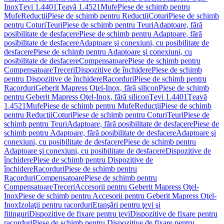
Inox
Ţevi 1.4401
Ţeavă 1.4521
Mufe
Piese de schimb pentru
Mufe
Reducţii
Piese de schimb pentru Reducţii
Coturi
Piese de schimb
pentru Coturi
Teuri
Piese de schimb pentru Teuri
Adaptoare, fără
posibilitate de desfacere
Piese de schimb pentru Adaptoare, fără
posibilitate de desfacere
Adaptoare şi conexiuni, cu posibilitate de
desfacere
Piese de schimb pentru Adaptoare şi conexiuni, cu
posibilitate de desfacere
Compensatoare
Piese de schimb pentru
Compensatoare
Treceri
Dispozitive de închidere
Piese de schimb
pentru Dispozitive de închidere
Racorduri
Piese de schimb pentru
Racorduri
Geberit Mapress Oţel-Inox, fără silicon
Piese de schimb
pentru Geberit Mapress Oţel-Inox, fără silicon
Ţevi 1.4401
Ţeavă
1.4521
Mufe
Piese de schimb pentru Mufe
Reducţii
Piese de schimb
pentru Reducţii
Coturi
Piese de schimb pentru Coturi
Teuri
Piese de
schimb pentru Teuri
Adaptoare, fără posibilitate de desfacere
Piese de
schimb pentru Adaptoare, fără posibilitate de desfacere
Adaptoare şi
conexiuni, cu posibilitate de desfacere
Piese de schimb pentru
Adaptoare şi conexiuni, cu posibilitate de desfacere
Dispozitive de
închidere
Piese de schimb pentru Dispozitive de
închidere
Racorduri
Piese de schimb pentru
Racorduri
Compensatoare
Piese de schimb pentru
Compensatoare
Treceri
Accesorii pentru Geberit Mapress Oţel-
Inox
Piese de schimb pentru Accesorii pentru Geberit Mapress Oţel-
Inox
Izolaţii pentru racorduri
Etanşări pentru ţevi şi
fitinguri
Dispozitive de fixare pentru ţevi
Dispozitive de fixare pentru
racorduri
Piese de schimb pentru Dispozitive de fixare pentru