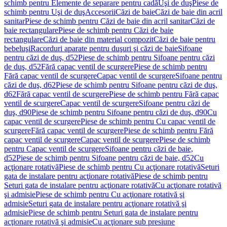
schimb pentru Elemente de separare pentru cadă
Uşi de duş
Piese de
schimb pentru Uşi de duş
Accesorii
Căzi de baie
Căzi de baie din acril
sanitar
Piese de schimb pentru Căzi de baie din acril sanitar
Căzi de
baie rectangulare
Piese de schimb pentru Căzi de baie
rectangulare
Căzi de baie din material compozit
Căzi de baie pentru
bebeluşi
Racorduri aparate pentru duşuri şi căzi de baie
Sifoane
pentru căzi de duş, d52
Piese de schimb pentru Sifoane pentru căzi
de duş, d52
Fără capac ventil de scurgere
Piese de schimb pentru
Fără capac ventil de scurgere
Capac ventil de scurgere
Sifoane pentru
căzi de duş, d62
Piese de schimb pentru Sifoane pentru căzi de duş,
d62
Fără capac ventil de scurgere
Piese de schimb pentru Fără capac
ventil de scurgere
Capac ventil de scurgere
Sifoane pentru căzi de
duş, d90
Piese de schimb pentru Sifoane pentru căzi de duş, d90
Cu
capac ventil de scurgere
Piese de schimb pentru Cu capac ventil de
scurgere
Fără capac ventil de scurgere
Piese de schimb pentru Fără
capac ventil de scurgere
Capac ventil de scurgere
Piese de schimb
pentru Capac ventil de scurgere
Sifoane pentru căzi de baie,
d52
Piese de schimb pentru Sifoane pentru căzi de baie, d52
Cu
acţionare rotativă
Piese de schimb pentru Cu acţionare rotativă
Seturi
gata de instalare pentru acţionare rotativă
Piese de schimb pentru
Seturi gata de instalare pentru acţionare rotativă
Cu acţionare rotativă
şi admisie
Piese de schimb pentru Cu acţionare rotativă şi
admisie
Seturi gata de instalare pentru acţionare rotativă şi
admisie
Piese de schimb pentru Seturi gata de instalare pentru
acţionare rotativă şi admisie
Cu acţionare sub presiune