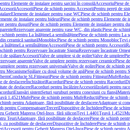
entru Elemente de instalare pentru sarcini în consolă
Accesoriu
Piese de
Accesorii
Accesorii
Piese de schimb pentru Accesorii
Pentru pereţi de sis
talare
Elemente de instalare pentru vase WC
Piese de schimb pentru El
emente de instalare pentru bideuri
Piese de schimb pentru Elemente de in
re pentru duşuri
Piese de schimb pentru Elemente de instalare pentru du
parente
Rezervoare aparente pentru vase WC, din plastic
Piese de schim
e schimb pentru La înălțime
La semiînălțime
Piese de schimb pentru La s
din ceramică sanitară
Monobloc
Piese de schimb pentru Monobloc
Ţevi 
La înălțime
La semiînălțime
Accesorii
Piese de schimb pentru Accesorii
Ra
 schimb pentru Rezervoare încastrate Sigma
Rezervoare încastrate Ome
i de spălare
Accesorii
Valve de umplere şi de golire
Valve de umplere
Pie
ezervoare aparente
Valve de umplere pentru rezervoare ceramice
Piese d
 umplere pentru rezervoare universale
Valve de golire
Piese de schimb pe
ntru Mecanisme
Spălare cu două volume de apă
Piese de schimb pentru 
 Therm
Conducte SL
Fitinguri
Piese de schimb pentru Fitinguri
Mufe
Reducţ
te de desfacere
Închizători
Racorduri
Piese de schimb pentru Racorduri
Di
itate de desfacere
Racorduri pentru încălzire
Accesorii
Izolații pentru rac
acorduri
Etanșări sistem
Seturi șuruburi pentru conexiuni cu flanșă
Materi
avă 1.4521
Mufe
Piese de schimb pentru Mufe
Reducţii
Piese de schimb 
schimb pentru Adaptoare, fără posibilitate de desfacere
Adaptoare şi cone
imb pentru Compensatoare
Treceri
Dispozitive de închidere
Piese de schim
ru Geberit Mapress Oţel-Inox, fără silicon
Ţevi 1.4401
Ţeavă 1.4521
Mu
tru Teuri
Adaptoare, fără posibilitate de desfacere
Piese de schimb pentru
 cu posibilitate de desfacere
Dispozitive de închidere
Piese de schimb p
ri
Accesorii pentru Geberit Mapress Oţel-Inox
Piese de schimb pentru A