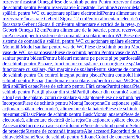
rezervor încastrat Omega
Piese de schimb pentru Pentru rezervor înca
de schimb pentru Pentru rezervoarele încastrate Twinline
Accesorii
Mat
spălării pentru WC cu acţionare spălare electronică
Pentru alimentare e
rezervoare încastrate Geberit Sigma 12 cm
Pentru alimentare electrică
încastrate Geberit Sigma 8 cm
Pentru alimentare electrică de la reţea
Geberit Omega 12 cm
Pentru alimentare de la baterie, pentru rezervo
cm
Accesorii pentru sisteme de comandă a spălării pentru WC
Piese de
sisteme de comandă a spălării pentru WC cu acţionare spălare electro
Monolith
Modul sanitar pentru vas de WC
Piese de schimb pentru Mod
vase de WC pe pardoseală
Piese de schimb pentru Pentru vase de WC
sanitar pentru bideuri
Pentru bideuri montate pe perete şi pe pardoseal
de schimb pentru Pisoare, funcţionare cu spălare, cu margine de spăla
funcţionare cu spălare, fără margine de spălare
Pentru sisteme de coma
de schimb pentru Cu control integrat pentru pisoar
Pentru controlul int
schimb pentru Pisoar, funcţionare cu spălare, cu/pentru capac WC
Fără
fără apă
Fără capac
Piese de schimb pentru Fără capac
Partiţii pisoar
Pie
schimb pentru Partiţii pisoar din sticlă
Partiţii pisoar din ceramică sanit
sifon
Ţevi de spălare, coturi de spălare şi adaptoare
Piese de schimb pen
încorporat
Piese de schimb pentru Montaj încorporat
Cu acţionare spăla
acţionare spălare electronică, alimentare de la baterie
Piese de schimb p
pneumatică
Basic
Piese de schimb pentru Basic
Montaj aparent
Piese de
electronică, alimentare electrică de la reţea
Cu acţionare spălare electro
Accesorii
Seturi de carcase şi de înlocuire
Piese de schimb pentru Seturi
de protecţie
Sisteme de comandă integrate
Alte accesorii
Racorduri de a
chiuvete
Sifoane
Piese de schimb pentru Sifoane
Coturi de conectare
Pi