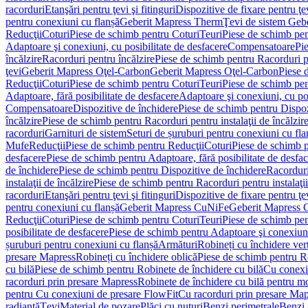
racorduri
Etanşări pentru ţevi şi fitinguri
Dispozitive de fixare pentru ţe
pentru conexiuni cu flanșă
Geberit Mapress Therm
Ţevi de sistem Geb
Reducţii
Coturi
Piese de schimb pentru Coturi
Teuri
Piese de schimb pen
Adaptoare şi conexiuni, cu posibilitate de desfacere
Compensatoare
Pi
încălzire
Racorduri pentru încălzire
Piese de schimb pentru Racorduri p
ţevi
Geberit Mapress Oţel-Carbon
Geberit Mapress Oţel-Carbon
Piese 
Reducţii
Coturi
Piese de schimb pentru Coturi
Teuri
Piese de schimb pen
Adaptoare, fără posibilitate de desfacere
Adaptoare şi conexiuni, cu pos
Compensatoare
Dispozitive de închidere
Piese de schimb pentru Dispoz
încălzire
Piese de schimb pentru Racorduri pentru instalaţii de încălzir
racorduri
Garnituri de sistem
Seturi de șuruburi pentru conexiuni cu fla
Mufe
Reducţii
Piese de schimb pentru Reducţii
Coturi
Piese de schimb p
desfacere
Piese de schimb pentru Adaptoare, fără posibilitate de desfa
de închidere
Piese de schimb pentru Dispozitive de închidere
Racordur
instalaţii de încălzire
Piese de schimb pentru Racorduri pentru instalaţii
racorduri
Etanşări pentru ţevi şi fitinguri
Dispozitive de fixare pentru ţe
pentru conexiuni cu flanșă
Geberit Mapress CuNiFe
Geberit Mapress
Reducţii
Coturi
Piese de schimb pentru Coturi
Teuri
Piese de schimb pen
posibilitate de desfacere
Piese de schimb pentru Adaptoare şi conexiuni,
șuruburi pentru conexiuni cu flanșă
Armături
Robineți cu închidere ver
presare Mapress
Robineți cu închidere oblică
Piese de schimb pentru Ro
cu bilă
Piese de schimb pentru Robinete de închidere cu bilă
Cu conexi
racorduri prin presare Mapress
Robinete de închidere cu bilă pentru mo
pentru Cu conexiuni de presare FlowFit
Cu racorduri prin presare Map
radiantă
Ţevi
Material de pozare
Plăci cu nuturi
Benzi perimetrale
Benzi 