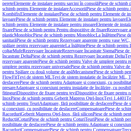
perete
Elemente de instalare pentru sarcini în consolă
Piese de schimb p
schimb pentru Elemente de instalare
Accesorii
Piese de schimb pentru 
Kombifix
Elemente de instalare
Piese de schimb pentru Elemente de ins
lavoare
Piese de schimb pentru Elemente de instalare pentru lavoare
El
schimb pentru Elemente de instalare pentru pisoare
Elemente de instala
fixare
Piese de schimb pentru Pentru dispozitive de fixare
Rezervoare a
plastic
Monobloc
Piese de schimb pentru Monobloc
La înălțime
Piese d
sanitară
Piese de schimb pentru Rezervoare aparente pentru vase WC, 
spălare pentru rezervoare aparente
La înălțime
Piese de schimb pentru 
colţar
Mufe
Rezervoare încastrate
Rezervoare încastrate Sigma
Piese de
încastrate Delta
Piese de schimb pentru Rezervoare încastrate Delta
Ţev
rezervoare aparente
Piese de schimb pentru Valve de umplere pentru r
umplere pentru rezervoare universale
Piese de schimb pentru Valve de
pentru Spălare cu două volume de apă
Mecanisme
Piese de schimb pe
FlowFit
Ţevi de sistem ML
Ţevi de sistem instalaţie de încălzire ML,
desfacere
Piese de schimb pentru Adaptoare şi conexiuni, cu posibilita
presare
Adaptoare şi conexiuni pentru instalaţie de încălzire, cu posibil
fitinguri
Dispozitive de fixare pentru țevi
Dispozitive de fixare pentru r
Inox
Piese de schimb pentru Geberit Mapress Oţel-Inox
Ţevi 1.4401
Ţe
schimb pentru Teuri
Adaptoare, fără posibilitate de desfacere
Piese de 
şi conexiuni, cu posibilitate de desfacere
Compensatoare
Piese de sch
Racorduri
Geberit Mapress Oţel-Inox, fără silicon
Piese de schimb pent
Reducţii
Coturi
Piese de schimb pentru Coturi
Teuri
Piese de schimb pen
posibilitate de desfacere
Piese de schimb pentru Adaptoare şi conexiuni,
Racorduri
Compensatoare
Piese de schimb pentru Compensatoare
Trece