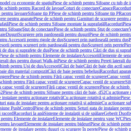
 model cu economie de spaţiu
Piese de schimb pentru Sifoane cu tub de 
de schimb pentru Racord de lavoar
Coturi de conectare
Capace
Racordur
 pentru lavoare
Sifoane tip P
Piese de schimb pentru Sifoane tip P
Racord
gere pentru aparate
Piese de schimb pentru Garnituri de scurgere pentru 
afaţă
Piese de schimb pentru Sifoane montate la suprafaţă
Racorduri
Pies
ntru Sifoane
Ştuţ de conectare
Piese de schimb pentru Ştuţ de conectare
V
baie
Duşuri
Scurgere prin pardoseală pentru duşuri
Piese de schimb pentru
ntru Accesorii pentru rigole de duş
Scurgeri prin pardoseală pentru duş
P
sorii pentru scurgeri prin pardoseală pentru duş
Scurgeri prin perete
Pie
i de duş şi suprafeţe de duş
Piese de schimb pentru Căzi de duş şi supra
Piese de schimb pentru Elemente de instalare
Accesorii
Elemente de sepa
aterali duş pentru duşuri Walk-in
Piese de schimb pentru Pereţi laterali d
chimb pentru Uşi de duş
Accesorii
Căzi de baie
Căzi de baie din acril sani
baie din material compozit
Căzi de baie pentru bebeluşi
Racorduri aparate
urgere
Piese de schimb pentru Fără capac ventil de scurgere
Capac ventil
schimb pentru Fără capac ventil de scurgere
Capac ventil de scurgere
Sif
 capac ventil de scurgere
Fără capac ventil de scurgere
Piese de schimb 
52
Piese de schimb pentru Sifoane pentru căzi de baie, d52
Cu acţionare 
 instalare pentru acţionare rotativă
Cu acţionare rotativă şi admisie
Piese
ri gata de instalare pentru acţionare rotativă şi admisie
Cu acţionare su
resiune PushControl
Piese de schimb pentru Seturi gata de instalare pent
i racord
Racorduri la apă
Sisteme de instalaţii şi de spălare
Geberit Duofi
 pentru Elemente de instalare
Elemente de instalare pentru vase WC
Pies
entru lavoare
Elemente de instalare pentru bideuri
Piese de schimb pentr
mente de instalare pentru duşuri cu scurgere în perete
Piese de schimb p