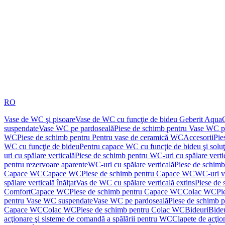
RO
Vase de WC şi pisoare
Vase de WC cu funcţie de bideu Geberit Aqua
suspendate
Vase WC pe pardoseală
Piese de schimb pentru Vase WC p
WC
Piese de schimb pentru Pentru vase de ceramică WC
Accesorii
Pie
WC cu funcţie de bideu
Pentru capace WC cu funcţie de bideu şi solu
uri cu spălare verticală
Piese de schimb pentru WC-uri cu spălare verti
pentru rezervoare aparente
WC-uri cu spălare verticală
Piese de schimb
Capace WC
Capace WC
Piese de schimb pentru Capace WC
WC-uri v
spălare verticală înălţat
Vas de WC cu spălare verticală extins
Piese de 
Comfort
Capace WC
Piese de schimb pentru Capace WC
Colac WC
Pi
pentru Vase WC suspendate
Vase WC pe pardoseală
Piese de schimb 
Capace WC
Colac WC
Piese de schimb pentru Colac WC
Bideuri
Bide
acţionare şi sisteme de comandă a spălării pentru WC
Clapete de acţio