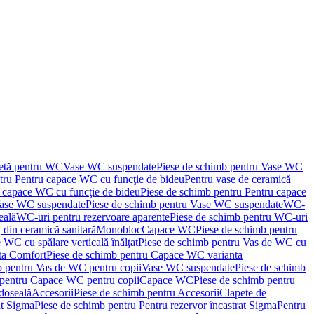
letă pentru WC
Vase WC suspendate
Piese de schimb pentru Vase WC
tru Pentru capace WC cu funcţie de bideu
Pentru vase de ceramică
 capace WC cu funcţie de bideu
Piese de schimb pentru Pentru capace
ase WC suspendate
Piese de schimb pentru Vase WC suspendate
WC-
eală
WC-uri pentru rezervoare aparente
Piese de schimb pentru WC-uri
 din ceramică sanitară
Monobloc
Capace WC
Piese de schimb pentru
 WC cu spălare verticală înălţat
Piese de schimb pentru Vas de WC cu
ta Comfort
Piese de schimb pentru Capace WC varianta
b pentru Vas de WC pentru copii
Vase WC suspendate
Piese de schimb
 pentru Capace WC pentru copii
Capace WC
Piese de schimb pentru
doseală
Accesorii
Piese de schimb pentru Accesorii
Clapete de
at Sigma
Piese de schimb pentru Pentru rezervor încastrat Sigma
Pentru