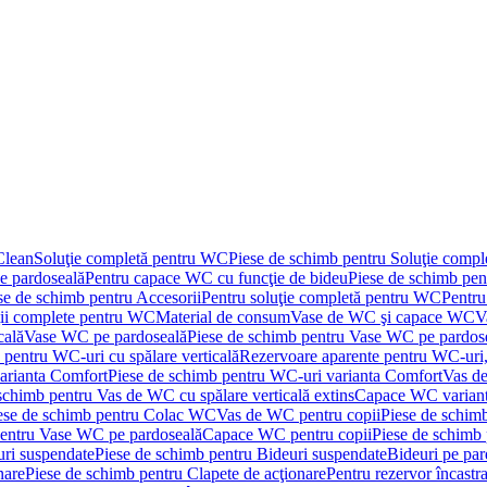
Clean
Soluţie completă pentru WC
Piese de schimb pentru Soluţie comp
e pardoseală
Pentru capace WC cu funcţie de bideu
Piese de schimb pen
se de schimb pentru Accesorii
Pentru soluţie completă pentru WC
Pentru
ţii complete pentru WC
Material de consum
Vase de WC şi capace WC
V
cală
Vase WC pe pardoseală
Piese de schimb pentru Vase WC pe pardos
 pentru WC-uri cu spălare verticală
Rezervoare aparente pentru WC-uri,
arianta Comfort
Piese de schimb pentru WC-uri varianta Comfort
Vas de
schimb pentru Vas de WC cu spălare verticală extins
Capace WC varian
ese de schimb pentru Colac WC
Vas de WC pentru copii
Piese de schim
pentru Vase WC pe pardoseală
Capace WC pentru copii
Piese de schimb
uri suspendate
Piese de schimb pentru Bideuri suspendate
Bideuri pe par
nare
Piese de schimb pentru Clapete de acţionare
Pentru rezervor încastr