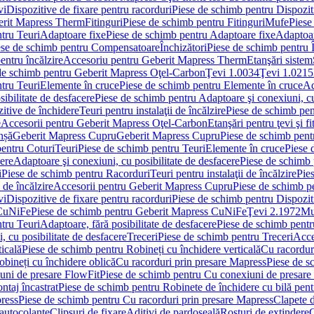
vi
Dispozitive de fixare pentru racorduri
Piese de schimb pentru Dispoziti
erit Mapress Therm
Fitinguri
Piese de schimb pentru Fitinguri
Mufe
Piese
tru Teuri
Adaptoare fixe
Piese de schimb pentru Adaptoare fixe
Adaptoar
ese de schimb pentru Compensatoare
Închizători
Piese de schimb pentru Î
entru încălzire
Accesoriu pentru Geberit Mapress Therm
Etanşări sistem
de schimb pentru Geberit Mapress Oţel-Carbon
Ţevi 1.0034
Ţevi 1.0215
tru Teuri
Elemente în cruce
Piese de schimb pentru Elemente în cruce
Ad
ibilitate de desfacere
Piese de schimb pentru Adaptoare şi conexiuni, cu
itive de închidere
Teuri pentru instalaţii de încălzire
Piese de schimb pent
e
Accesorii pentru Geberit Mapress Oţel-Carbon
Etanşări pentru ţevi şi fi
nșă
Geberit Mapress Cupru
Geberit Mapress Cupru
Piese de schimb pen
entru Coturi
Teuri
Piese de schimb pentru Teuri
Elemente în cruce
Piese 
cere
Adaptoare şi conexiuni, cu posibilitate de desfacere
Piese de schimb 
i
Piese de schimb pentru Racorduri
Teuri pentru instalaţii de încălzire
Pies
 de încălzire
Accesorii pentru Geberit Mapress Cupru
Piese de schimb p
vi
Dispozitive de fixare pentru racorduri
Piese de schimb pentru Dispoziti
 CuNiFe
Piese de schimb pentru Geberit Mapress CuNiFe
Ţevi 2.1972
Mu
tru Teuri
Adaptoare, fără posibilitate de desfacere
Piese de schimb pentru
 cu posibilitate de desfacere
Treceri
Piese de schimb pentru Treceri
Acce
ticală
Piese de schimb pentru Robineți cu închidere verticală
Cu racordur
bineți cu închidere oblică
Cu racorduri prin presare Mapress
Piese de s
uni de presare FlowFit
Piese de schimb pentru Cu conexiuni de presare
ntaj încastrat
Piese de schimb pentru Robinete de închidere cu bilă pent
ress
Piese de schimb pentru Cu racorduri prin presare Mapress
Clapete 
autocolante
Clipsuri de fixare
Aditivi de pardoseală
Rosturi de extindere