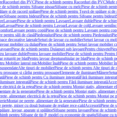
re
Racorduri din PVC
Piese de schimb pentru Racorduri din PVC
Mufe ş
e de schimb pentru Sifoane pisoar
Sifoane cu melc
Piese de schimb pent
lare şi de racord spălare
Piese de schimb pentru Ţeavă de spălare şi de 
are
Sifoane pentru bideuri
Piese de schimb pentru Sifoane pentru bideuri
re
Lavoare
Piese de schimb pentru Lavoare
Lavoare duble
Piese de schi
at
Lavoar
Piese de schimb pentru Lavoar
Lavoar de colţ
Lavoare semiînc
Comfort
Lavoare pentru copii
Piese de schimb pentru Lavoare pentru cop
e pentru săli de clasă
Piedestaluri
Piese de schimb pentru Piedestaluri
Pie
ace decorative laterale
Seturi de lavoar cu mobilier
Seturi lavoar cu mob
lavoar mobilier cu dulap
Piese de schimb pentru Seturi lavoar mobilier c
lavoare
Piese de schimb pentru Dulapuri sub lavoare
Pentru chiuvete
Pies
tru lavoare duble
Pentru lavoare mobilier
Piese de schimb pentru Pentru 
r rotunjit pe blat
Pentru lavoar dreptunghiular pe blat
Piese de schimb pe
ru Mobilier lateral mic
Mobilier înalt
Piese de schimb pentru Mobilier în
 suspendate
Alte tipuri de mobilier
Piese de schimb pentru Alte tipuri de 
u prosoape şi cârlig pentru prosoape
Elemente de iluminare
Mânere
Setur
ată
Piese de schimb pentru Cu iluminare integrată
Fără iluminare integra
iluminare integrată
Piese de schimb pentru Fără iluminare integrată
Acces
 electrică de la reţea
Piese de schimb pentru Montaj stativ, alimentare ele
mentare de la generator
Piese de schimb pentru Montaj stativ, alimentare 
ete, alimentare electrică de la reţea
Piese de schimb pentru Montaj pe per
erie
Montaj pe perete, alimentare de la generator
Piese de schimb pentru 
 perete, mixer cu două butoane de reglare rece-cald
Accesorii
Piese de 
ălare, lavoar, aparate şi spălător
Sifoane pentru lavoare
Piese de schimb
chimb pentru Sifoane de tip P, model cu economie de spaţiu
Sifoane cu t