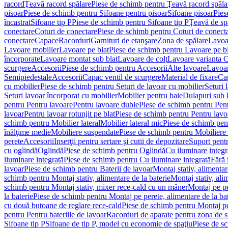
racord
Ţeavă racord spălare
Piese de schimb pentru Ţeavă racord spăla
pisoar
Piese de schimb pentru Sifoane pentru pisoar
Sifoane pisoar
Pies
încastrat
Sifoane tip P
Piese de schimb pentru Sifoane tip P
Ţeavă de spă
conectare
Coturi de conectare
Piese de schimb pentru Coturi de conect
conectare
Capace
Racorduri
Garnituri de etanşare
Zona de spălare
Lavoa
Lavoare mobilier
Lavoare pe blat
Piese de schimb pentru Lavoare pe bl
încorporate
Lavoare montat sub blat
Lavoare de colţ
Lavoare varianta 
scurgere
Accesorii
Piese de schimb pentru Accesorii
Alte lavoare
Lavoar
Semipiedestale
Accesorii
Capac ventil de scurgere
Material de fixare
Cap
cu mobilier
Piese de schimb pentru Seturi de lavoar cu mobilier
Seturi 
Seturi lavoar încorporat cu mobilier
Mobilier pentru baie
Dulapuri sub 
pentru Pentru lavoare
Pentru lavoare duble
Piese de schimb pentru Pen
lavoar
Pentru lavoar rotunjit pe blat
Piese de schimb pentru Pentru lavoa
schimb pentru Mobilier lateral
Mobilier lateral mic
Piese de schimb pent
înălţime medie
Mobiliere suspendate
Piese de schimb pentru Mobiliere
perete
Accesorii
Inserţii pentru sertare şi cutii de depozitare
Suport pentr
cu oglindă
Oglindă
Piese de schimb pentru Oglindă
Cu iluminare integr
iluminare integrată
Piese de schimb pentru Cu iluminare integrată
Fără 
lavoar
Piese de schimb pentru Baterii de lavoar
Montaj stativ, alimentare
schimb pentru Montaj stativ, alimentare de la baterie
Montaj stativ, ali
schimb pentru Montaj stativ, mixer rece-cald cu un mâner
Montaj pe per
la baterie
Piese de schimb pentru Montaj pe perete, alimentare de la bat
cu două butoane de reglare rece-cald
Piese de schimb pentru Montaj pe
pentru Pentru bateriile de lavoar
Racorduri de aparate pentru zona de sp
Sifoane tip P
Sifoane de tip P, model cu economie de spaţiu
Piese de s