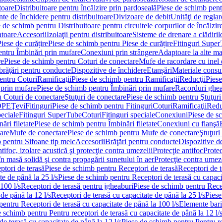
toare
Distribuitoare pentru încălzire prin pardoseală
Piese de schimb pentr
te de închidere pentru distribuitoare
Divizoare de debit
Unităţi de reglar
 de schimb pentru Distribuitoare pentru circuitele corpurilor de încălzir
toare
Accesorii
Izolaţii pentru distribuitoare
Sisteme de drenare a clădiril
Piese de curățire
Piese de schimb pentru Piese de curățire
Fitinguri Supe
entru Îmbinări prin mufare
Conexiuni prin strângere
Adaptoare la alte ma
re
Piese de schimb pentru Coturi de conectare
Mufe de racordare cu inel 
brăţări pentru conducte
Dispozitive de închidere
Etanșări
Materiale cons
entru Coturi
Ramificaţii
Piese de schimb pentru Ramificaţii
Reducţii
Piese
 prin mufare
Piese de schimb pentru Îmbinări prin mufare
Racorduri ghe
u Coturi de conectare
Ştuţuri de conectare
Piese de schimb pentru Ştuţuri
DPE
Ţevi
Fitinguri
Piese de schimb pentru Fitinguri
Coturi
Ramificaţii
Redu
peciale
Fitinguri SuperTube
Coturi
Fitinguri speciale
Conexiuni
Piese de s
ări filetate
Piese de schimb pentru Îmbinări filetate
Conexiuni cu flanşă
are
Mufe de conectare
Piese de schimb pentru Mufe de conectare
Ştuţuri
 pentru Sifoane tip melc
Accesorii
Brăţări pentru conducte
Dispozitive de
ntifoc, izolare acustică şi protecţie contra umezelii
Protecţie antifoc
Protec
în masă solidă şi contra propagării sunetului în aer
Protecţie contra umeze
ptori de terasă
Piese de schimb pentru Receptori de terasă
Receptori de t
te de până la 25 l/s
Piese de schimb pentru Receptori de terasă cu capacit
100 l/s
Receptori de terasă pentru jgheaburi
Piese de schimb pentru Recep
de până la 12 l/s
Receptori de terasă cu capacitate de până la 25 l/s
Piese
entru Receptori de terasă cu capacitate de până la 100 l/s
Elemente bari
 schimb pentru Pentru receptori de terasă cu capacitate de până la 12 l/
de terasă cu capacitate de până la 12 l/s
Piese de schimb pentru Pentru re