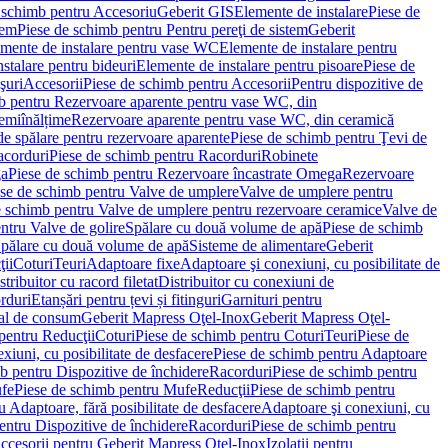
 schimb pentru Accesoriu
Geberit GIS
Elemente de instalare
Piese de
tem
Piese de schimb pentru Pentru pereţi de sistem
Geberit
emente de instalare pentru vase WC
Elemente de instalare pentru
stalare pentru bideuri
Elemente de instalare pentru pisoare
Piese de
şuri
Accesorii
Piese de schimb pentru Accesorii
Pentru dispozitive de
b pentru Rezervoare aparente pentru vase WC, din
emiînălțime
Rezervoare aparente pentru vase WC, din ceramică
de spălare pentru rezervoare aparente
Piese de schimb pentru Ţevi de
corduri
Piese de schimb pentru Racorduri
Robinete
ga
Piese de schimb pentru Rezervoare încastrate Omega
Rezervoare
se de schimb pentru Valve de umplere
Valve de umplere pentru
e schimb pentru Valve de umplere pentru rezervoare ceramice
Valve de
ntru Valve de golire
Spălare cu două volume de apă
Piese de schimb
Spălare cu două volume de apă
Sisteme de alimentare
Geberit
ii
Coturi
Teuri
Adaptoare fixe
Adaptoare şi conexiuni, cu posibilitate de
stribuitor cu racord filetat
Distribuitor cu conexiuni de
orduri
Etanșări pentru țevi și fitinguri
Garnituri pentru
al de consum
Geberit Mapress Oţel-Inox
Geberit Mapress Oţel-
pentru Reducţii
Coturi
Piese de schimb pentru Coturi
Teuri
Piese de
xiuni, cu posibilitate de desfacere
Piese de schimb pentru Adaptoare
b pentru Dispozitive de închidere
Racorduri
Piese de schimb pentru
fe
Piese de schimb pentru Mufe
Reducţii
Piese de schimb pentru
 Adaptoare, fără posibilitate de desfacere
Adaptoare şi conexiuni, cu
entru Dispozitive de închidere
Racorduri
Piese de schimb pentru
ccesorii pentru Geberit Mapress Oţel-Inox
Izolaţii pentru