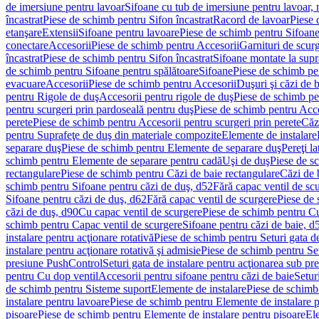
de imersiune pentru lavoar
Sifoane cu tub de imersiune pentru lavoar,
încastrat
Piese de schimb pentru Sifon încastrat
Racord de lavoar
Piese 
etanşare
Extensii
Sifoane pentru lavoare
Piese de schimb pentru Sifoane
conectare
Accesorii
Piese de schimb pentru Accesorii
Garnituri de scur
încastrat
Piese de schimb pentru Sifon încastrat
Sifoane montate la supr
de schimb pentru Sifoane pentru spălătoare
Sifoane
Piese de schimb pe
evacuare
Accesorii
Piese de schimb pentru Accesorii
Duşuri şi căzi de 
pentru Rigole de duş
Accesorii pentru rigole de duş
Piese de schimb pe
pentru scurgeri prin pardoseală pentru duş
Piese de schimb pentru Acce
perete
Piese de schimb pentru Accesorii pentru scurgeri prin perete
Căz
pentru Suprafeţe de duş din materiale compozite
Elemente de instalare
separare duş
Piese de schimb pentru Elemente de separare duş
Pereţi l
schimb pentru Elemente de separare pentru cadă
Uşi de duş
Piese de s
rectangulare
Piese de schimb pentru Căzi de baie rectangulare
Căzi de 
schimb pentru Sifoane pentru căzi de duş, d52
Fără capac ventil de sc
Sifoane pentru căzi de duş, d62
Fără capac ventil de scurgere
Piese de 
căzi de duş, d90
Cu capac ventil de scurgere
Piese de schimb pentru Cu
schimb pentru Capac ventil de scurgere
Sifoane pentru căzi de baie, d
instalare pentru acţionare rotativă
Piese de schimb pentru Seturi gata de
instalare pentru acţionare rotativă şi admisie
Piese de schimb pentru Setu
presiune PushControl
Seturi gata de instalare pentru acţionarea sub p
pentru Cu dop ventil
Accesorii pentru sifoane pentru căzi de baie
Setur
de schimb pentru Sisteme suport
Elemente de instalare
Piese de schimb
instalare pentru lavoare
Piese de schimb pentru Elemente de instalare p
pisoare
Piese de schimb pentru Elemente de instalare pentru pisoare
Ele