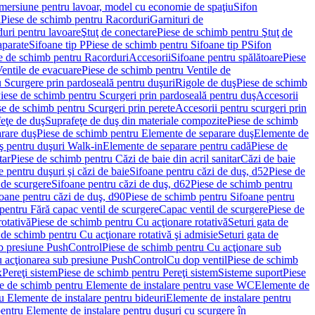
imersiune pentru lavoar, model cu economie de spaţiu
Sifon
i
Piese de schimb pentru Racorduri
Garnituri de
uri pentru lavoare
Ştuţ de conectare
Piese de schimb pentru Ştuţ de
aparate
Sifoane tip P
Piese de schimb pentru Sifoane tip P
Sifon
e de schimb pentru Racorduri
Accesorii
Sifoane pentru spălătoare
Piese
entile de evacuare
Piese de schimb pentru Ventile de
 Scurgere prin pardoseală pentru duşuri
Rigole de duş
Piese de schimb
iese de schimb pentru Scurgeri prin pardoseală pentru duş
Accesorii
se de schimb pentru Scurgeri prin perete
Accesorii pentru scurgeri prin
feţe de duş
Suprafeţe de duş din materiale compozite
Piese de schimb
rare duş
Piese de schimb pentru Elemente de separare duş
Elemente de
uş pentru duşuri Walk-in
Elemente de separare pentru cadă
Piese de
tar
Piese de schimb pentru Căzi de baie din acril sanitar
Căzi de baie
 pentru duşuri şi căzi de baie
Sifoane pentru căzi de duş, d52
Piese de
 de scurgere
Sifoane pentru căzi de duş, d62
Piese de schimb pentru
oane pentru căzi de duş, d90
Piese de schimb pentru Sifoane pentru
pentru Fără capac ventil de scurgere
Capac ventil de scurgere
Piese de
rotativă
Piese de schimb pentru Cu acţionare rotativă
Seturi gata de
 de schimb pentru Cu acţionare rotativă şi admisie
Seturi gata de
b presiune PushControl
Piese de schimb pentru Cu acţionare sub
ru acţionarea sub presiune PushControl
Cu dop ventil
Piese de schimb
x
Pereţi sistem
Piese de schimb pentru Pereţi sistem
Sisteme suport
Piese
e de schimb pentru Elemente de instalare pentru vase WC
Elemente de
u Elemente de instalare pentru bideuri
Elemente de instalare pentru
entru Elemente de instalare pentru duşuri cu scurgere în