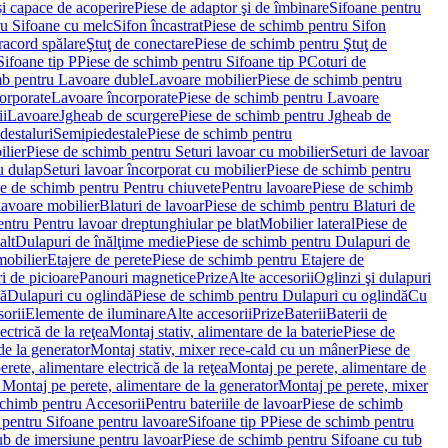
i capace de acoperire
Piese de adaptor şi de îmbinare
Sifoane pentru
ru Sifoane cu melc
Sifon încastrat
Piese de schimb pentru Sifon
racord spălare
Ştuţ de conectare
Piese de schimb pentru Ştuţ de
Sifoane tip P
Piese de schimb pentru Sifoane tip P
Coturi de
mb pentru Lavoare duble
Lavoare mobilier
Piese de schimb pentru
orporate
Lavoare încorporate
Piese de schimb pentru Lavoare
ii
Lavoare
Jgheab de scurgere
Piese de schimb pentru Jgheab de
destaluri
Semipiedestale
Piese de schimb pentru
ilier
Piese de schimb pentru Seturi lavoar cu mobilier
Seturi de lavoar
u dulap
Seturi lavoar încorporat cu mobilier
Piese de schimb pentru
e de schimb pentru Pentru chiuvete
Pentru lavoare
Piese de schimb
lavoare mobilier
Blaturi de lavoar
Piese de schimb pentru Blaturi de
ntru Pentru lavoar dreptunghiular pe blat
Mobilier lateral
Piese de
alt
Dulapuri de înălţime medie
Piese de schimb pentru Dulapuri de
mobilier
Etajere de perete
Piese de schimb pentru Etajere de
i de picioare
Panouri magnetice
Prize
Alte accesorii
Oglinzi şi dulapuri
tă
Dulapuri cu oglindă
Piese de schimb pentru Dulapuri cu oglindă
Cu
orii
Elemente de iluminare
Alte accesorii
Prize
Baterii
Baterii de
ctrică de la reţea
Montaj stativ, alimentare de la baterie
Piese de
de la generator
Montaj stativ, mixer rece-cald cu un mâner
Piese de
ete, alimentare electrică de la reţea
Montaj pe perete, alimentare de
Montaj pe perete, alimentare de la generator
Montaj pe perete, mixer
schimb pentru Accesorii
Pentru bateriile de lavoar
Piese de schimb
 pentru Sifoane pentru lavoare
Sifoane tip P
Piese de schimb pentru
ub de imersiune pentru lavoar
Piese de schimb pentru Sifoane cu tub