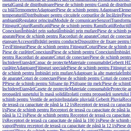
metal
Gamă de distribuitoare
Piese de schimb pentru Gamă de distribui
cu bilă
Termometre
Adaptoare
Piese de schimb pentru Adaptoare
Elemen
temperaturii
Distribuitoare pentru circuitele corpurilor de încălzire
Piese
ambianţă
Regulator principal
Module de comunicare
Senzori
Transforma
Fitinguri
Coturi
Ramificaţii
Piese de schimb pentru Ramificaţii
Reducţii
Conexiuni
Îmbinări prin sudură
Îmbinări prin mufare
Piese de schimb p
aparate
Piese de schimb pentru Racorduri de aparate
Coturi de conecta
etanșare
Accesorii
Brăţări pentru conducte
Dispozitive de fixare pentru 
Ţevi
Fitinguri
Piese de schimb pentru Fitinguri
Coturi
Piese de schimb p
Piese de curățire
Conexiuni
Piese de schimb pentru Conexiuni
Îmbinări
pentru Racorduri de aparate
Coturi de conectare
Piese de schimb pentr
închidere
Etanșări
Capac de protecție
Materiale consumabile
Geberit H
curățire
Adaptoare
Fitinguri speciale
Piese de schimb pentru Fitinguri s
de schimb pentru Îmbinări prin mufare
Adaptoare la alte materiale
Îmbin
de aparate
Coturi de conectare
Piese de schimb pentru Coturi de conect
P
Piese de schimb pentru Sifoane tip P
Sifoane tip melc
Piese de schimb
închidere
Etanșări
Casete de protecţie
Materiale consumabile
Protecţie a
propagării sunetului în masă solidă
Izolaţii contra propagării sunetului 
schimb pentru Ventile de aerisire
Instalaţie pluvială Geberit Pluvia
Rece
de terasă cu capacitate de până la 12 l/s
Receptori de terasă cu capacita
l/s
Piese de schimb pentru Receptori de terasă cu capacitate de până la 
până la 12 l/s
Piese de schimb pentru Receptori de terasă cu capacitate 
l/s
Receptori de terasă cu capacitate de până la 100 l/s
Piese de schimb p
vapori
Pentru receptori de terasă cu capacitate de până la 12 l/s
Piese de
urgenţă
Piese de schimb pentru Preaplinuri de urgenţă
Pentru receptori 