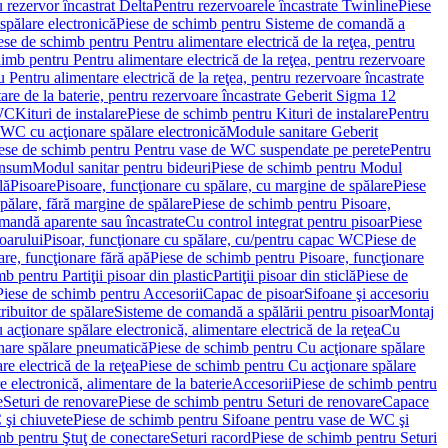
 rezervor încastrat Delta
Pentru rezervoarele încastrate Twinline
Piese
spălare electronică
Piese de schimb pentru Sisteme de comandă a
ese de schimb pentru Pentru alimentare electrică de la reţea, pentru
imb pentru Pentru alimentare electrică de la reţea, pentru rezervoare
 Pentru alimentare electrică de la reţea, pentru rezervoare încastrate
re de la baterie, pentru rezervoare încastrate Geberit Sigma 12
 WC
Kituri de instalare
Piese de schimb pentru Kituri de instalare
Pentru
 WC cu acţionare spălare electronică
Module sanitare Geberit
ese de schimb pentru Pentru vase de WC suspendate pe perete
Pentru
onsum
Modul sanitar pentru bideuri
Piese de schimb pentru Modul
lă
Pisoare
Pisoare, funcţionare cu spălare, cu margine de spălare
Piese
spălare, fără margine de spălare
Piese de schimb pentru Pisoare,
mandă aparente sau încastrate
Cu control integrat pentru pisoar
Piese
oarului
Pisoar, funcţionare cu spălare, cu/pentru capac WC
Piese de
are, funcţionare fără apă
Piese de schimb pentru Pisoare, funcţionare
b pentru Partiţii pisoar din plastic
Partiţii pisoar din sticlă
Piese de
Piese de schimb pentru Accesorii
Capac de pisoar
Sifoane şi accesoriu
ribuitor de spălare
Sisteme de comandă a spălării pentru pisoar
Montaj
acţionare spălare electronică, alimentare electrică de la reţea
Cu
nare spălare pneumatică
Piese de schimb pentru Cu acţionare spălare
re electrică de la reţea
Piese de schimb pentru Cu acţionare spălare
 electronică, alimentare de la baterie
Accesorii
Piese de schimb pentru
e
Seturi de renovare
Piese de schimb pentru Seturi de renovare
Capace
 şi chiuvete
Piese de schimb pentru Sifoane pentru vase de WC şi
mb pentru Ştuţ de conectare
Seturi racord
Piese de schimb pentru Seturi