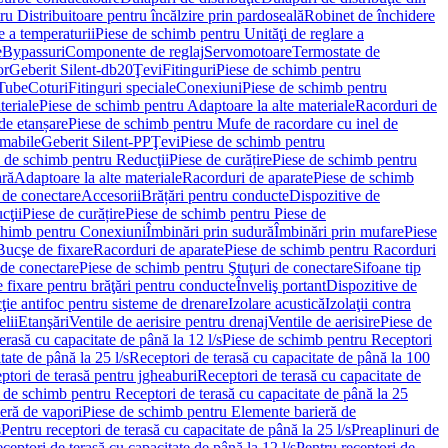
u Distribuitoare pentru încălzire prin pardoseală
Robinet de închidere
e a temperaturii
Piese de schimb pentru Unităţi de reglare a
e
Bypassuri
Componente de reglaj
Servomotoare
Termostate de
or
Geberit Silent-db20
Ţevi
Fitinguri
Piese de schimb pentru
rTube
Coturi
Fitinguri speciale
Conexiuni
Piese de schimb pentru
teriale
Piese de schimb pentru Adaptoare la alte materiale
Racorduri de
de etanșare
Piese de schimb pentru Mufe de racordare cu inel de
umabile
Geberit Silent-PP
Ţevi
Piese de schimb pentru
 de schimb pentru Reducţii
Piese de curățire
Piese de schimb pentru
ară
Adaptoare la alte materiale
Racorduri de aparate
Piese de schimb
 de conectare
Accesorii
Brățări pentru conducte
Dispozitive de
cţii
Piese de curățire
Piese de schimb pentru Piese de
chimb pentru Conexiuni
Îmbinări prin sudură
Îmbinări prin mufare
Piese
Bucşe de fixare
Racorduri de aparate
Piese de schimb pentru Racorduri
 de conectare
Piese de schimb pentru Ştuţuri de conectare
Sifoane tip
 fixare pentru brăţări pentru conducte
Înveliş portant
Dispozitive de
ţie antifoc pentru sisteme de drenare
Izolare acustică
Izolaţii contra
lii
Etanşări
Ventile de aerisire pentru drenaj
Ventile de aerisire
Piese de
erasă cu capacitate de până la 12 l/s
Piese de schimb pentru Receptori
ate de până la 25 l/s
Receptori de terasă cu capacitate de până la 100
tori de terasă pentru jgheaburi
Receptori de terasă cu capacitate de
 de schimb pentru Receptori de terasă cu capacitate de până la 25
eră de vapori
Piese de schimb pentru Elemente barieră de
s
Pentru receptori de terasă cu capacitate de până la 25 l/s
Preaplinuri de
ceptori de terasă cu capacitate de până la 12 l/s
Pentru receptori de