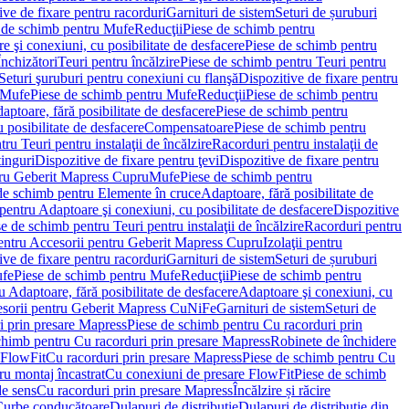
ve de fixare pentru racorduri
Garnituri de sistem
Seturi de șuruburi
 de schimb pentru Mufe
Reducţii
Piese de schimb pentru
e şi conexiuni, cu posibilitate de desfacere
Piese de schimb pentru
nchizători
Teuri pentru încălzire
Piese de schimb pentru Teuri pentru
Seturi şuruburi pentru conexiuni cu flanşă
Dispozitive de fixare pentru
Mufe
Piese de schimb pentru Mufe
Reducţii
Piese de schimb pentru
aptoare, fără posibilitate de desfacere
Piese de schimb pentru
 posibilitate de desfacere
Compensatoare
Piese de schimb pentru
ru Teuri pentru instalaţii de încălzire
Racorduri pentru instalaţii de
tinguri
Dispozitive de fixare pentru ţevi
Dispozitive de fixare pentru
tru Geberit Mapress Cupru
Mufe
Piese de schimb pentru
de schimb pentru Elemente în cruce
Adaptoare, fără posibilitate de
pentru Adaptoare şi conexiuni, cu posibilitate de desfacere
Dispozitive
e de schimb pentru Teuri pentru instalaţii de încălzire
Racorduri pentru
entru Accesorii pentru Geberit Mapress Cupru
Izolaţii pentru
ve de fixare pentru racorduri
Garnituri de sistem
Seturi de șuruburi
fe
Piese de schimb pentru Mufe
Reducţii
Piese de schimb pentru
 Adaptoare, fără posibilitate de desfacere
Adaptoare şi conexiuni, cu
sorii pentru Geberit Mapress CuNiFe
Garnituri de sistem
Seturi de
i prin presare Mapress
Piese de schimb pentru Cu racorduri prin
chimb pentru Cu racorduri prin presare Mapress
Robinete de închidere
 FlowFit
Cu racorduri prin presare Mapress
Piese de schimb pentru Cu
ru montaj încastrat
Cu conexiuni de presare FlowFit
Piese de schimb
de sens
Cu racorduri prin presare Mapress
Încălzire și răcire
Curbe conducătoare
Dulapuri de distribuţie
Dulapuri de distribuţie din