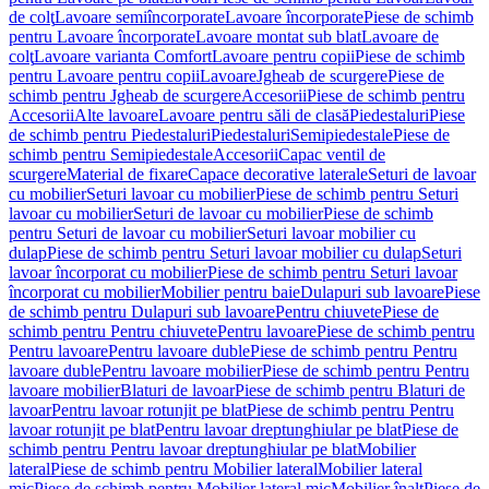
de colţ
Lavoare semiîncorporate
Lavoare încorporate
Piese de schimb
pentru Lavoare încorporate
Lavoare montat sub blat
Lavoare de
colţ
Lavoare varianta Comfort
Lavoare pentru copii
Piese de schimb
pentru Lavoare pentru copii
Lavoare
Jgheab de scurgere
Piese de
schimb pentru Jgheab de scurgere
Accesorii
Piese de schimb pentru
Accesorii
Alte lavoare
Lavoare pentru săli de clasă
Piedestaluri
Piese
de schimb pentru Piedestaluri
Piedestaluri
Semipiedestale
Piese de
schimb pentru Semipiedestale
Accesorii
Capac ventil de
scurgere
Material de fixare
Capace decorative laterale
Seturi de lavoar
cu mobilier
Seturi lavoar cu mobilier
Piese de schimb pentru Seturi
lavoar cu mobilier
Seturi de lavoar cu mobilier
Piese de schimb
pentru Seturi de lavoar cu mobilier
Seturi lavoar mobilier cu
dulap
Piese de schimb pentru Seturi lavoar mobilier cu dulap
Seturi
lavoar încorporat cu mobilier
Piese de schimb pentru Seturi lavoar
încorporat cu mobilier
Mobilier pentru baie
Dulapuri sub lavoare
Piese
de schimb pentru Dulapuri sub lavoare
Pentru chiuvete
Piese de
schimb pentru Pentru chiuvete
Pentru lavoare
Piese de schimb pentru
Pentru lavoare
Pentru lavoare duble
Piese de schimb pentru Pentru
lavoare duble
Pentru lavoare mobilier
Piese de schimb pentru Pentru
lavoare mobilier
Blaturi de lavoar
Piese de schimb pentru Blaturi de
lavoar
Pentru lavoar rotunjit pe blat
Piese de schimb pentru Pentru
lavoar rotunjit pe blat
Pentru lavoar dreptunghiular pe blat
Piese de
schimb pentru Pentru lavoar dreptunghiular pe blat
Mobilier
lateral
Piese de schimb pentru Mobilier lateral
Mobilier lateral
mic
Piese de schimb pentru Mobilier lateral mic
Mobilier înalt
Piese de