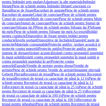
pentru Îmbinări prin mufare
Adaptoare la alte materiale
Îmbinări
filetate
Piese de schimb pentru Îmbinări filetate
Conexiuni cu
flanşă
Bucşe de fixare
Racorduri de aparate
Piese de schimb pentru
Racorduri de aparate
Coturi de conectare
Piese de schimb pentru
Coturi de conectare
Mufe de conectare
Piese de schimb pentru Mufe
de conectare
Ştuţuri de conectare
Piese de schimb pentru Ştuţuri de
conectare
Sifoane tip P
Piese de schimb pentru Sifoane tip P
Sifoane
tip melc
Piese de schimb pentru Sifoane tip melc
Accesorii
Brăţări
pentru conducte
Dispozitive de fixare pentru brăţări pentru
conducte
Înveliş portant
Dispozitive de închidere
Etanșări
Casete de
protecţie
Materiale consumabile
Protecţie antifoc, izolare acustică şi
protecţie contra umezelii
Protecţie antifoc
Protecţie antifoc pentru
sisteme de drenare
Izolare acustică
Izolaţii contra propagării sunetului
în masă solidă
Izolaţii contra propagării sunetului în masă solidă şi
contra propagării sunetului în aer
Protecţie contra
umezelii
Etanşări
Ventile de aerisire pentru drenaj
Ventile de
aerisire
Piese de schimb pentru Ventile de aerisire
Instalaţie pluvială
Geberit Pluvia
Receptori de terasă
Piese de schimb pentru Receptori
de terasă
Receptori de terasă cu capacitate de până la 12 l/s
Piese de
schimb pentru Receptori de terasă cu capacitate de până la 12
l/s
Receptori de terasă cu capacitate de până la 25 l/s
Piese de schimb
pentru Receptori de terasă cu capacitate de până la 25 l/s
Receptori
de terasă cu capacitate de până la 100 l/s
Piese de schimb pentru
Receptori de terasă cu capacitate de până la 100 l/s
Receptori de
terasă pentru jgheaburi
Piese de schimb pentru Receptori de terasă