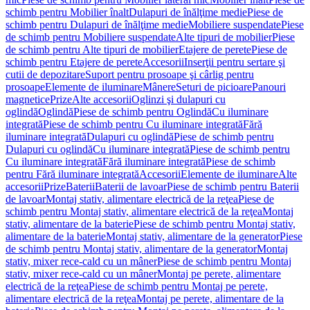
schimb pentru Mobilier înalt
Dulapuri de înălţime medie
Piese de
schimb pentru Dulapuri de înălţime medie
Mobiliere suspendate
Piese
de schimb pentru Mobiliere suspendate
Alte tipuri de mobilier
Piese
de schimb pentru Alte tipuri de mobilier
Etajere de perete
Piese de
schimb pentru Etajere de perete
Accesorii
Inserţii pentru sertare şi
cutii de depozitare
Suport pentru prosoape şi cârlig pentru
prosoape
Elemente de iluminare
Mânere
Seturi de picioare
Panouri
magnetice
Prize
Alte accesorii
Oglinzi şi dulapuri cu
oglindă
Oglindă
Piese de schimb pentru Oglindă
Cu iluminare
integrată
Piese de schimb pentru Cu iluminare integrată
Fără
iluminare integrată
Dulapuri cu oglindă
Piese de schimb pentru
Dulapuri cu oglindă
Cu iluminare integrată
Piese de schimb pentru
Cu iluminare integrată
Fără iluminare integrată
Piese de schimb
pentru Fără iluminare integrată
Accesorii
Elemente de iluminare
Alte
accesorii
Prize
Baterii
Baterii de lavoar
Piese de schimb pentru Baterii
de lavoar
Montaj stativ, alimentare electrică de la reţea
Piese de
schimb pentru Montaj stativ, alimentare electrică de la reţea
Montaj
stativ, alimentare de la baterie
Piese de schimb pentru Montaj stativ,
alimentare de la baterie
Montaj stativ, alimentare de la generator
Piese
de schimb pentru Montaj stativ, alimentare de la generator
Montaj
stativ, mixer rece-cald cu un mâner
Piese de schimb pentru Montaj
stativ, mixer rece-cald cu un mâner
Montaj pe perete, alimentare
electrică de la reţea
Piese de schimb pentru Montaj pe perete,
alimentare electrică de la reţea
Montaj pe perete, alimentare de la