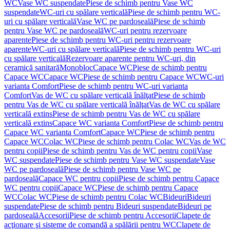
WC
Vase WC suspendate
Piese de schimb pentru Vase WC
suspendate
WC-uri cu spălare verticală
Piese de schimb pentru WC-
uri cu spălare verticală
Vase WC pe pardoseală
Piese de schimb
pentru Vase WC pe pardoseală
WC-uri pentru rezervoare
aparente
Piese de schimb pentru WC-uri pentru rezervoare
aparente
WC-uri cu spălare verticală
Piese de schimb pentru WC-uri
cu spălare verticală
Rezervoare aparente pentru WC-uri, din
ceramică sanitară
Monobloc
Capace WC
Piese de schimb pentru
Capace WC
Capace WC
Piese de schimb pentru Capace WC
WC-uri
varianta Comfort
Piese de schimb pentru WC-uri varianta
Comfort
Vas de WC cu spălare verticală înălţat
Piese de schimb
pentru Vas de WC cu spălare verticală înălţat
Vas de WC cu spălare
verticală extins
Piese de schimb pentru Vas de WC cu spălare
verticală extins
Capace WC varianta Comfort
Piese de schimb pentru
Capace WC varianta Comfort
Capace WC
Piese de schimb pentru
Capace WC
Colac WC
Piese de schimb pentru Colac WC
Vas de WC
pentru copii
Piese de schimb pentru Vas de WC pentru copii
Vase
WC suspendate
Piese de schimb pentru Vase WC suspendate
Vase
WC pe pardoseală
Piese de schimb pentru Vase WC pe
pardoseală
Capace WC pentru copii
Piese de schimb pentru Capace
WC pentru copii
Capace WC
Piese de schimb pentru Capace
WC
Colac WC
Piese de schimb pentru Colac WC
Bideuri
Bideuri
suspendate
Piese de schimb pentru Bideuri suspendate
Bideuri pe
pardoseală
Accesorii
Piese de schimb pentru Accesorii
Clapete de
acţionare şi sisteme de comandă a spălării pentru WC
Clapete de