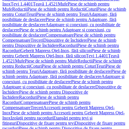
Inox
Ţevi 1.4401
Ţeavă 1.4521
Mufe
Piese de schimb pentru
Mufe
Reducţii
Piese de schimb pentru Reducţii
Coturi
Piese de schimb
pentru Coturi
Teuri
Piese de schimb pentru Teuri
Adaptoare, fără
posibilitate de desfacere
Piese de schimb pentru Adaptoare, fără
posibilitate de desfacere
Adaptoare şi conexiuni, cu posibilitate de
desfacere
Piese de schimb pentru Adaptoare şi conexiuni, cu
posibilitate de desfacere
Compensatoare
Piese de schimb pentru
Compensatoare
Treceri
Dispozitive de închidere
Piese de schimb
pentru Dispozitive de închidere
Racorduri
Piese de schimb pentru
Racorduri
Geberit Mapress Oţel-Inox, fără silicon
Piese de schimb
pentru Geberit Mapress Oţel-Inox, fără silicon
Ţevi 1.4401
Ţeavă
1.4521
Mufe
Piese de schimb pentru Mufe
Reducţii
Piese de schimb
pentru Reducţii
Coturi
Piese de schimb pentru Coturi
Teuri
Piese de
schimb pentru Teuri
Adaptoare, fără posibilitate de desfacere
Piese de
schimb pentru Adaptoare, fără posibilitate de desfacere
Adaptoare şi
conexiuni, cu posibilitate de desfacere
Piese de schimb pentru
Adaptoare şi conexiuni, cu posibilitate de desfacere
Dispozitive de
închidere
Piese de schimb pentru Dispozitive de
închidere
Racorduri
Piese de schimb pentru
Racorduri
Compensatoare
Piese de schimb pentru
Compensatoare
Treceri
Accesorii pentru Geberit Mapress Oţel-
Inox
Piese de schimb pentru Accesorii pentru Geberit Mapress Oţel-
Inox
Izolaţii pentru racorduri
Etanşări pentru ţevi şi
fitinguri
Dispozitive de fixare pentru ţevi
Dispozitive de fixare pentru
racorduri
Piese de schimb pentru Dispozitive de fixare pentru