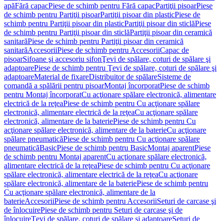
apă
Fără capac
Piese de schimb pentru Fără capac
Partiţii pisoar
Piese
de schimb pentru Partiţii pisoar
Partiţii pisoar din plastic
Piese de
schimb pentru Partiţii pisoar din plastic
Partiţii pisoar din sticlă
Piese
de schimb pentru Partiţii pisoar din sticlă
Partiţii pisoar din ceramică
sanitară
Piese de schimb pentru Partiţii pisoar din ceramică
sanitară
Accesorii
Piese de schimb pentru Accesorii
Capac de
pisoar
Sifoane şi accesoriu sifon
Ţevi de spălare, coturi de spălare şi
adaptoare
Piese de schimb pentru Ţevi de spălare, coturi de spălare şi
adaptoare
Material de fixare
Distribuitor de spălare
Sisteme de
comandă a spălării pentru pisoar
Montaj încorporat
Piese de schimb
pentru Montaj încorporat
Cu acţionare spălare electronică, alimentare
electrică de la reţea
Piese de schimb pentru Cu acţionare spălare
electronică, alimentare electrică de la reţea
Cu acţionare spălare
electronică, alimentare de la baterie
Piese de schimb pentru Cu
acţionare spălare electronică, alimentare de la baterie
Cu acţionare
spălare pneumatică
Piese de schimb pentru Cu acţionare spălare
pneumatică
Basic
Piese de schimb pentru Basic
Montaj aparent
Piese
de schimb pentru Montaj aparent
Cu acţionare spălare electronică,
alimentare electrică de la reţea
Piese de schimb pentru Cu acţionare
spălare electronică, alimentare electrică de la reţea
Cu acţionare
spălare electronică, alimentare de la baterie
Piese de schimb pentru
Cu acţionare spălare electronică, alimentare de la
baterie
Accesorii
Piese de schimb pentru Accesorii
Seturi de carcase şi
de înlocuire
Piese de schimb pentru Seturi de carcase şi de
înlocuire
Ţevi de spălare, coturi de spălare şi adaptoare
Seturi de