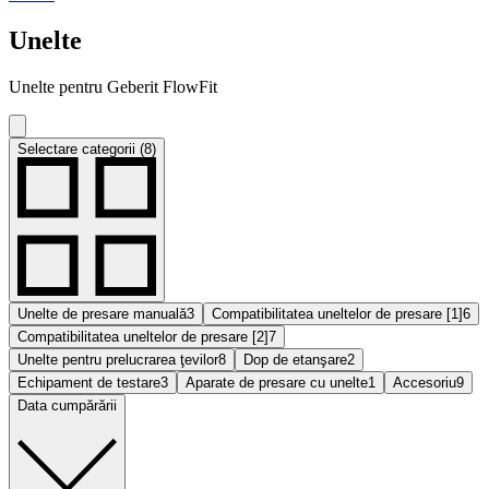
Unelte
Unelte pentru Geberit FlowFit
Selectare categorii (8)
Unelte de presare manuală
3
Compatibilitatea uneltelor de presare [1]
6
Compatibilitatea uneltelor de presare [2]
7
Unelte pentru prelucrarea ţevilor
8
Dop de etanşare
2
Echipament de testare
3
Aparate de presare cu unelte
1
Accesoriu
9
Data cumpărării