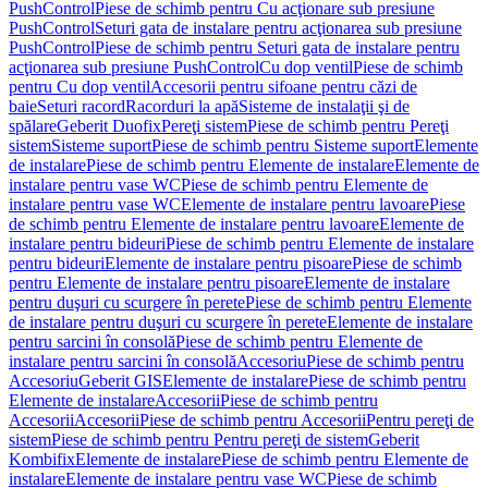
PushControl
Piese de schimb pentru Cu acţionare sub presiune
PushControl
Seturi gata de instalare pentru acţionarea sub presiune
PushControl
Piese de schimb pentru Seturi gata de instalare pentru
acţionarea sub presiune PushControl
Cu dop ventil
Piese de schimb
pentru Cu dop ventil
Accesorii pentru sifoane pentru căzi de
baie
Seturi racord
Racorduri la apă
Sisteme de instalaţii şi de
spălare
Geberit Duofix
Pereţi sistem
Piese de schimb pentru Pereţi
sistem
Sisteme suport
Piese de schimb pentru Sisteme suport
Elemente
de instalare
Piese de schimb pentru Elemente de instalare
Elemente de
instalare pentru vase WC
Piese de schimb pentru Elemente de
instalare pentru vase WC
Elemente de instalare pentru lavoare
Piese
de schimb pentru Elemente de instalare pentru lavoare
Elemente de
instalare pentru bideuri
Piese de schimb pentru Elemente de instalare
pentru bideuri
Elemente de instalare pentru pisoare
Piese de schimb
pentru Elemente de instalare pentru pisoare
Elemente de instalare
pentru duşuri cu scurgere în perete
Piese de schimb pentru Elemente
de instalare pentru duşuri cu scurgere în perete
Elemente de instalare
pentru sarcini în consolă
Piese de schimb pentru Elemente de
instalare pentru sarcini în consolă
Accesoriu
Piese de schimb pentru
Accesoriu
Geberit GIS
Elemente de instalare
Piese de schimb pentru
Elemente de instalare
Accesorii
Piese de schimb pentru
Accesorii
Accesorii
Piese de schimb pentru Accesorii
Pentru pereţi de
sistem
Piese de schimb pentru Pentru pereţi de sistem
Geberit
Kombifix
Elemente de instalare
Piese de schimb pentru Elemente de
instalare
Elemente de instalare pentru vase WC
Piese de schimb