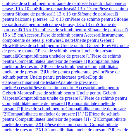
cm
Piese de schimb pentru Sifoane de pardoseală pentru balcoane și
terase, 10 x 10 cm
Sifoane de pardoseală 13 x 13 cm
Piese de schimb
pentru Sifoane de pardoseală 13 x 13 cm
Sifoane de pardoseală
pentru balcoane şi terase, 13 x 13 cm
Piese de schimb pentru Sifoane
de pardoseală pentru balcoane şi terase, 13 x 13 cm
Sifoane de
pardoseală 15 x 15 cm
Piese de schimb pentru Sifoane de pardoseală
15 x 15 cm
Accesorii
Piese de schimb pentru Accesorii
Instrumente,
componente de reţea şi software
Unelte
Unelte pentru Geberit
FlowFit
Piese de schimb pentru Unelte pentru Geberit FlowFit
Unelte
de presare manuală
Piese de schimb pentru Unelte de presare
manuală
Compatibilitatea uneltelor de presare [1]
Piese de schimb
pentru Compatibilitatea uneltelor de presare [1]
Compatibilitatea
uneltelor de presare [2]
Piese de schimb pentru Compatibilitatea
uneltelor de presare [2]
Unelte pentru prelucrarea ţevilor
Piese de
schimb pentru Unelte pentru prelucrarea ţevilor
Dop de
etanşare
Echipament de testare
Aparate de presare cu
unelte
Accesoriu
Piese de schimb pentru Accesoriu
Unelte pentru
Geberit Mapress
Piese de schimb pentru Unelte pentru Geberit
Mapress
Compatibilitate unelte de presare [1]
Piese de schimb pentru
Compatibilitate unelte de presare [1]
Compatibilitate unelte de
presare [2]
Piese de schimb pentru Compatibilitate unelte de presare
[2]
Compatibilitatea uneltelor de presare [1] / [2]
Piese de schimb
pentru Compatibilitatea uneltelor de presare [1] / [2]
Compatibilitate
unelte de presare [2XL]
Piese de schimb pentru Compatibilitate
unelte de presare [2XL]
Compatibilitate unelte de presare [3]
Piese de