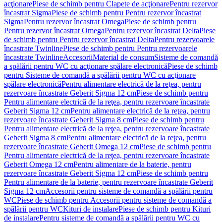
acţionare
Piese de schimb pentru Clapete de acţionare
Pentru rezervor
încastrat Sigma
Piese de schimb pentru Pentru rezervor încastrat
Sigma
Pentru rezervor încastrat Omega
Piese de schimb pentru
Pentru rezervor încastrat Omega
Pentru rezervor încastrat Delta
Piese
de schimb pentru Pentru rezervor încastrat Delta
Pentru rezervoarele
încastrate Twinline
Piese de schimb pentru Pentru rezervoarele
încastrate Twinline
Accesorii
Material de consum
Sisteme de comandă
a spălării pentru WC cu acţionare spălare electronică
Piese de schimb
pentru Sisteme de comandă a spălării pentru WC cu acţionare
spălare electronică
Pentru alimentare electrică de la reţea, pentru
rezervoare încastrate Geberit Sigma 12 cm
Piese de schimb pentru
Pentru alimentare electrică de la reţea, pentru rezervoare încastrate
Geberit Sigma 12 cm
Pentru alimentare electrică de la reţea, pentru
rezervoare încastrate Geberit Sigma 8 cm
Piese de schimb pentru
Pentru alimentare electrică de la reţea, pentru rezervoare încastrate
Geberit Sigma 8 cm
Pentru alimentare electrică de la reţea, pentru
rezervoare încastrate Geberit Omega 12 cm
Piese de schimb pentru
Pentru alimentare electrică de la reţea, pentru rezervoare încastrate
Geberit Omega 12 cm
Pentru alimentare de la baterie, pentru
rezervoare încastrate Geberit Sigma 12 cm
Piese de schimb pentru
Pentru alimentare de la baterie, pentru rezervoare încastrate Geberit
Sigma 12 cm
Accesorii pentru sisteme de comandă a spălării pentru
WC
Piese de schimb pentru Accesorii pentru sisteme de comandă a
spălării pentru WC
Kituri de instalare
Piese de schimb pentru Kituri
de instalare
Pentru sisteme de comandă a spălării pentru WC cu