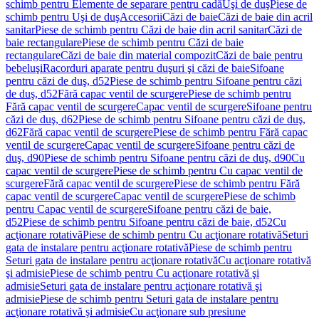
schimb pentru Elemente de separare pentru cadă
Uşi de duş
Piese de
schimb pentru Uşi de duş
Accesorii
Căzi de baie
Căzi de baie din acril
sanitar
Piese de schimb pentru Căzi de baie din acril sanitar
Căzi de
baie rectangulare
Piese de schimb pentru Căzi de baie
rectangulare
Căzi de baie din material compozit
Căzi de baie pentru
bebeluşi
Racorduri aparate pentru duşuri şi căzi de baie
Sifoane
pentru căzi de duş, d52
Piese de schimb pentru Sifoane pentru căzi
de duş, d52
Fără capac ventil de scurgere
Piese de schimb pentru
Fără capac ventil de scurgere
Capac ventil de scurgere
Sifoane pentru
căzi de duş, d62
Piese de schimb pentru Sifoane pentru căzi de duş,
d62
Fără capac ventil de scurgere
Piese de schimb pentru Fără capac
ventil de scurgere
Capac ventil de scurgere
Sifoane pentru căzi de
duş, d90
Piese de schimb pentru Sifoane pentru căzi de duş, d90
Cu
capac ventil de scurgere
Piese de schimb pentru Cu capac ventil de
scurgere
Fără capac ventil de scurgere
Piese de schimb pentru Fără
capac ventil de scurgere
Capac ventil de scurgere
Piese de schimb
pentru Capac ventil de scurgere
Sifoane pentru căzi de baie,
d52
Piese de schimb pentru Sifoane pentru căzi de baie, d52
Cu
acţionare rotativă
Piese de schimb pentru Cu acţionare rotativă
Seturi
gata de instalare pentru acţionare rotativă
Piese de schimb pentru
Seturi gata de instalare pentru acţionare rotativă
Cu acţionare rotativă
şi admisie
Piese de schimb pentru Cu acţionare rotativă şi
admisie
Seturi gata de instalare pentru acţionare rotativă şi
admisie
Piese de schimb pentru Seturi gata de instalare pentru
acţionare rotativă şi admisie
Cu acţionare sub presiune