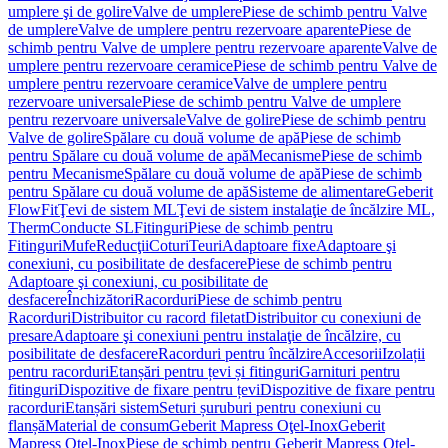
umplere şi de golire
Valve de umplere
Piese de schimb pentru Valve
de umplere
Valve de umplere pentru rezervoare aparente
Piese de
schimb pentru Valve de umplere pentru rezervoare aparente
Valve de
umplere pentru rezervoare ceramice
Piese de schimb pentru Valve de
umplere pentru rezervoare ceramice
Valve de umplere pentru
rezervoare universale
Piese de schimb pentru Valve de umplere
pentru rezervoare universale
Valve de golire
Piese de schimb pentru
Valve de golire
Spălare cu două volume de apă
Piese de schimb
pentru Spălare cu două volume de apă
Mecanisme
Piese de schimb
pentru Mecanisme
Spălare cu două volume de apă
Piese de schimb
pentru Spălare cu două volume de apă
Sisteme de alimentare
Geberit
FlowFit
Ţevi de sistem ML
Ţevi de sistem instalaţie de încălzire ML,
Therm
Conducte SL
Fitinguri
Piese de schimb pentru
Fitinguri
Mufe
Reducţii
Coturi
Teuri
Adaptoare fixe
Adaptoare şi
conexiuni, cu posibilitate de desfacere
Piese de schimb pentru
Adaptoare şi conexiuni, cu posibilitate de
desfacere
Închizători
Racorduri
Piese de schimb pentru
Racorduri
Distribuitor cu racord filetat
Distribuitor cu conexiuni de
presare
Adaptoare şi conexiuni pentru instalaţie de încălzire, cu
posibilitate de desfacere
Racorduri pentru încălzire
Accesorii
Izolații
pentru racorduri
Etanșări pentru țevi și fitinguri
Garnituri pentru
fitinguri
Dispozitive de fixare pentru țevi
Dispozitive de fixare pentru
racorduri
Etanșări sistem
Seturi șuruburi pentru conexiuni cu
flanșă
Material de consum
Geberit Mapress Oţel-Inox
Geberit
Mapress Oţel-Inox
Piese de schimb pentru Geberit Mapress Oţel-