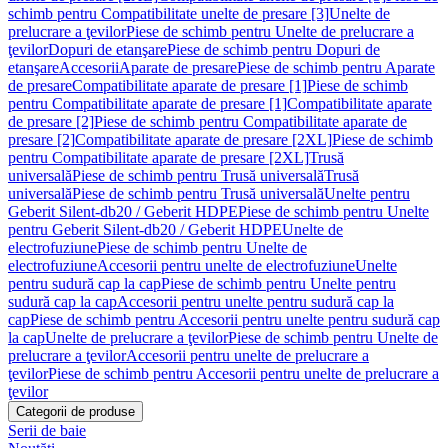
schimb pentru Compatibilitate unelte de presare [3]
Unelte de
prelucrare a ţevilor
Piese de schimb pentru Unelte de prelucrare a
ţevilor
Dopuri de etanşare
Piese de schimb pentru Dopuri de
etanşare
Accesorii
Aparate de presare
Piese de schimb pentru Aparate
de presare
Compatibilitate aparate de presare [1]
Piese de schimb
pentru Compatibilitate aparate de presare [1]
Compatibilitate aparate
de presare [2]
Piese de schimb pentru Compatibilitate aparate de
presare [2]
Compatibilitate aparate de presare [2XL]
Piese de schimb
pentru Compatibilitate aparate de presare [2XL]
Trusă
universală
Piese de schimb pentru Trusă universală
Trusă
universală
Piese de schimb pentru Trusă universală
Unelte pentru
Geberit Silent-db20 / Geberit HDPE
Piese de schimb pentru Unelte
pentru Geberit Silent-db20 / Geberit HDPE
Unelte de
electrofuziune
Piese de schimb pentru Unelte de
electrofuziune
Accesorii pentru unelte de electrofuziune
Unelte
pentru sudură cap la cap
Piese de schimb pentru Unelte pentru
sudură cap la cap
Accesorii pentru unelte pentru sudură cap la
cap
Piese de schimb pentru Accesorii pentru unelte pentru sudură cap
la cap
Unelte de prelucrare a ţevilor
Piese de schimb pentru Unelte de
prelucrare a ţevilor
Accesorii pentru unelte de prelucrare a
ţevilor
Piese de schimb pentru Accesorii pentru unelte de prelucrare a
ţevilor
Categorii de produse
Serii de baie