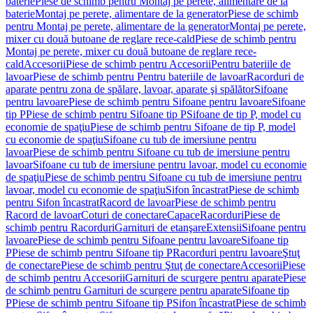
baterie
Piese de schimb pentru Montaj pe perete, alimentare de la
baterie
Montaj pe perete, alimentare de la generator
Piese de schimb
pentru Montaj pe perete, alimentare de la generator
Montaj pe perete,
mixer cu două butoane de reglare rece-cald
Piese de schimb pentru
Montaj pe perete, mixer cu două butoane de reglare rece-
cald
Accesorii
Piese de schimb pentru Accesorii
Pentru bateriile de
lavoar
Piese de schimb pentru Pentru bateriile de lavoar
Racorduri de
aparate pentru zona de spălare, lavoar, aparate şi spălător
Sifoane
pentru lavoare
Piese de schimb pentru Sifoane pentru lavoare
Sifoane
tip P
Piese de schimb pentru Sifoane tip P
Sifoane de tip P, model cu
economie de spaţiu
Piese de schimb pentru Sifoane de tip P, model
cu economie de spaţiu
Sifoane cu tub de imersiune pentru
lavoar
Piese de schimb pentru Sifoane cu tub de imersiune pentru
lavoar
Sifoane cu tub de imersiune pentru lavoar, model cu economie
de spaţiu
Piese de schimb pentru Sifoane cu tub de imersiune pentru
lavoar, model cu economie de spaţiu
Sifon încastrat
Piese de schimb
pentru Sifon încastrat
Racord de lavoar
Piese de schimb pentru
Racord de lavoar
Coturi de conectare
Capace
Racorduri
Piese de
schimb pentru Racorduri
Garnituri de etanşare
Extensii
Sifoane pentru
lavoare
Piese de schimb pentru Sifoane pentru lavoare
Sifoane tip
P
Piese de schimb pentru Sifoane tip P
Racorduri pentru lavoare
Ştuţ
de conectare
Piese de schimb pentru Ştuţ de conectare
Accesorii
Piese
de schimb pentru Accesorii
Garnituri de scurgere pentru aparate
Piese
de schimb pentru Garnituri de scurgere pentru aparate
Sifoane tip
P
Piese de schimb pentru Sifoane tip P
Sifon încastrat
Piese de schimb