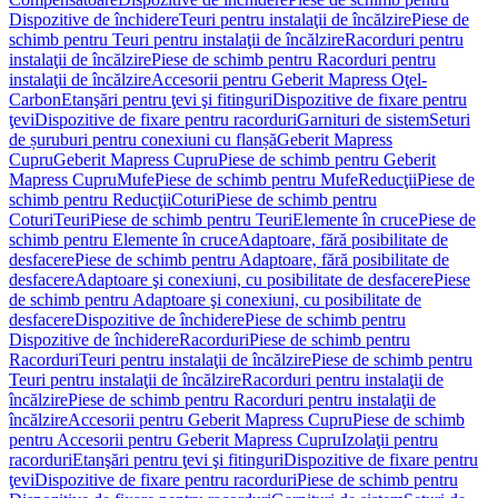
Dispozitive de închidere
Teuri pentru instalaţii de încălzire
Piese de
schimb pentru Teuri pentru instalaţii de încălzire
Racorduri pentru
instalaţii de încălzire
Piese de schimb pentru Racorduri pentru
instalaţii de încălzire
Accesorii pentru Geberit Mapress Oţel-
Carbon
Etanşări pentru ţevi şi fitinguri
Dispozitive de fixare pentru
ţevi
Dispozitive de fixare pentru racorduri
Garnituri de sistem
Seturi
de șuruburi pentru conexiuni cu flanșă
Geberit Mapress
Cupru
Geberit Mapress Cupru
Piese de schimb pentru Geberit
Mapress Cupru
Mufe
Piese de schimb pentru Mufe
Reducţii
Piese de
schimb pentru Reducţii
Coturi
Piese de schimb pentru
Coturi
Teuri
Piese de schimb pentru Teuri
Elemente în cruce
Piese de
schimb pentru Elemente în cruce
Adaptoare, fără posibilitate de
desfacere
Piese de schimb pentru Adaptoare, fără posibilitate de
desfacere
Adaptoare şi conexiuni, cu posibilitate de desfacere
Piese
de schimb pentru Adaptoare şi conexiuni, cu posibilitate de
desfacere
Dispozitive de închidere
Piese de schimb pentru
Dispozitive de închidere
Racorduri
Piese de schimb pentru
Racorduri
Teuri pentru instalaţii de încălzire
Piese de schimb pentru
Teuri pentru instalaţii de încălzire
Racorduri pentru instalaţii de
încălzire
Piese de schimb pentru Racorduri pentru instalaţii de
încălzire
Accesorii pentru Geberit Mapress Cupru
Piese de schimb
pentru Accesorii pentru Geberit Mapress Cupru
Izolaţii pentru
racorduri
Etanşări pentru ţevi şi fitinguri
Dispozitive de fixare pentru
ţevi
Dispozitive de fixare pentru racorduri
Piese de schimb pentru