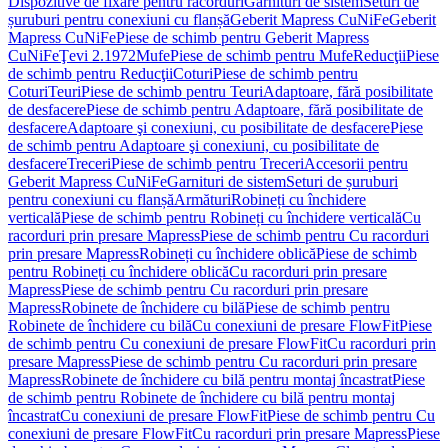
Dispozitive de fixare pentru racorduri
Garnituri de sistem
Seturi de
șuruburi pentru conexiuni cu flanșă
Geberit Mapress CuNiFe
Geberit
Mapress CuNiFe
Piese de schimb pentru Geberit Mapress
CuNiFe
Ţevi 2.1972
Mufe
Piese de schimb pentru Mufe
Reducţii
Piese
de schimb pentru Reducţii
Coturi
Piese de schimb pentru
Coturi
Teuri
Piese de schimb pentru Teuri
Adaptoare, fără posibilitate
de desfacere
Piese de schimb pentru Adaptoare, fără posibilitate de
desfacere
Adaptoare şi conexiuni, cu posibilitate de desfacere
Piese
de schimb pentru Adaptoare şi conexiuni, cu posibilitate de
desfacere
Treceri
Piese de schimb pentru Treceri
Accesorii pentru
Geberit Mapress CuNiFe
Garnituri de sistem
Seturi de șuruburi
pentru conexiuni cu flanșă
Armături
Robineți cu închidere
verticală
Piese de schimb pentru Robineți cu închidere verticală
Cu
racorduri prin presare Mapress
Piese de schimb pentru Cu racorduri
prin presare Mapress
Robineți cu închidere oblică
Piese de schimb
pentru Robineți cu închidere oblică
Cu racorduri prin presare
Mapress
Piese de schimb pentru Cu racorduri prin presare
Mapress
Robinete de închidere cu bilă
Piese de schimb pentru
Robinete de închidere cu bilă
Cu conexiuni de presare FlowFit
Piese
de schimb pentru Cu conexiuni de presare FlowFit
Cu racorduri prin
presare Mapress
Piese de schimb pentru Cu racorduri prin presare
Mapress
Robinete de închidere cu bilă pentru montaj încastrat
Piese
de schimb pentru Robinete de închidere cu bilă pentru montaj
încastrat
Cu conexiuni de presare FlowFit
Piese de schimb pentru Cu
conexiuni de presare FlowFit
Cu racorduri prin presare Mapress
Piese