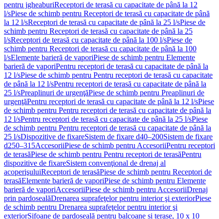
pentru jgheaburi
Receptori de terasă cu capacitate de până la 12
l/s
Piese de schimb pentru Receptori de terasă cu capacitate de până
la 12 l/s
Receptori de terasă cu capacitate de până la 25 l/s
Piese de
schimb pentru Receptori de terasă cu capacitate de până la 25
l/s
Receptori de terasă cu capacitate de până la 100 l/s
Piese de
schimb pentru Receptori de terasă cu capacitate de până la 100
l/s
Elemente barieră de vapori
Piese de schimb pentru Elemente
barieră de vapori
Pentru receptori de terasă cu capacitate de până la
12 l/s
Piese de schimb pentru Pentru receptori de terasă cu capacitate
de până la 12 l/s
Pentru receptori de terasă cu capacitate de până la
25 l/s
Preaplinuri de urgenţă
Piese de schimb pentru Preaplinuri de
urgenţă
Pentru receptori de terasă cu capacitate de până la 12 l/s
Piese
de schimb pentru Pentru receptori de terasă cu capacitate de până la
12 l/s
Pentru receptori de terasă cu capacitate de până la 25 l/s
Piese
de schimb pentru Pentru receptori de terasă cu capacitate de până la
25 l/s
Dispozitive de fixare
Sistem de fixare d40–200
Sistem de fixare
d250–315
Accesorii
Piese de schimb pentru Accesorii
Pentru receptori
de terasă
Piese de schimb pentru Pentru receptori de terasă
Pentru
dispozitive de fixare
Sistem convenţional de drenaj al
acoperişului
Receptori de terasă
Piese de schimb pentru Receptori de
terasă
Elemente barieră de vapori
Piese de schimb pentru Elemente
barieră de vapori
Accesorii
Piese de schimb pentru Accesorii
Drenaj
prin pardoseală
Drenarea suprafeţelor pentru interior şi exterior
Piese
de schimb pentru Drenarea suprafeţelor pentru interior şi
exterior
Sifoane de pardoseală pentru balcoane și terase, 10 x 10