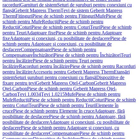
racorduri
Garnituri de sistem
Seturi de șuruburi pentru conexiuni cu
flanșă
Geberit Mapress Therm
Ţevi de sistem Geberit Mapress
Therm
Fitinguri
Piese de schimb pentru Fitinguri
Mufe
Piese de
schimb pentru Mufe
Reducţii
Piese de schimb pentru
Reducţii
Coturi
Piese de schimb pentru Coturi
Teuri
Piese de schimb
pentru Teuri
Adaptoare fixe
Piese de schimb pentru Adaptoare
fixe
Adaptoare şi conexiuni, cu posibilitate de desfacere
Piese de
schimb pentru Adaptoare şi conexiuni, cu posibilitate de
desfacere
Compensatoare
Piese de schimb pentru
Compensatoare
Închizători
Piese de schimb pentru Închizători
Teuri
pentru încălzire
Piese de schimb pentru Teuri pentru
încălzire
Racorduri pentru încălzire
Piese de schimb pentru Racorduri
pentru încălzire
Accesoriu pentru Geberit Mapress Therm
Etanşări
sistem
Seturi şuruburi pentru conexiuni cu flanşă
Dispozitive de
fixare pentru ţevi
Geberit Mapress Oţel-Carbon
Geberit Mapress
Oţel-Carbon
Piese de schimb pentru Geberit Mapress Oţel-
Carbon
Ţevi 1.0034
Ţevi 1.0215
Mufe
Piese de schimb pentru
Mufe
Reducţii
Piese de schimb pentru Reducţii
Coturi
Piese de schimb
pentru Coturi
Teuri
Piese de schimb pentru Teuri
Elemente în
cruce
Piese de schimb pentru Elemente în cruce
Adaptoare, fără
posibilitate de desfacere
Piese de schimb pentru Adaptoare, fără
posibilitate de desfacere
Adaptoare şi conexiuni, cu posibilitate de
desfacere
Piese de schimb pentru Adaptoare şi conexiuni, cu
posibilitate de desfacere
Compensatoare
Piese de schimb pentru
Compensatoare
Dispozitive de închidere
Piese de schimb pentru