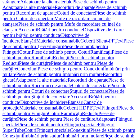
strângere
Adaptoare la alte materiale
Piese de schimb pentru
Adaptoare la alte materiale
Racorduri de aparate
Piese de schimb
pentru Racorduri de aparate
Coturi de conectare
Piese de schimb
pentru Coturi de conectare
Mufe de racordare cu inel de
etanșare
Piese de schimb pentru Mufe de racordare cu inel de
etanșare
Accesorii
Brăţări pentru conducte
Dispozitive de fixare
pentru brăţări pentru conducte
Dispozitive de
închidere
Etanșări
Materiale consumabile
Geberit Silent-PP
Ţevi
Piese
de schimb pentru Ţevi
Fitinguri
Piese de schimb pentru
Fitinguri
Coturi
Piese de schimb pentru Coturi
Ramificaţii
Piese de
schimb pentru Ramificaţii
Reducţii
Piese de schimb pentru
Reducţii
Piese de curățire
Piese de schimb pentru Piese de
curățire
Conexiuni
Piese de schimb pentru Conexiuni
Îmbinări prin
mufare
Piese de schimb pentru Îmbinări prin mufare
Racorduri
gheară
Adaptoare la alte materiale
Racorduri de aparate
Piese de
schimb pentru Racorduri de aparate
Coturi de conectare
Piese de
schimb pentru Coturi de conectare
Ştuţuri de conectare
Piese de
schimb pentru Ştuţuri de conectare
Accesorii
Brățări pentru
conducte
Dispozitive de închidere
Etanșări
Capac de
protecție
Materiale consumabile
Geberit HDPE
Ţevi
Fitinguri
Piese de
schimb pentru Fitinguri
Coturi
Ramificaţii
Reducţii
Piese de
curățire
Piese de schimb pentru Piese de curățire
Adaptoare
Fitinguri
speciale
Piese de schimb pentru Fitinguri speciale
Fitinguri
SuperTube
Coturi
Fitinguri speciale
Conexiuni
Piese de schimb pentru
Conexiuni
Îmbinări prin sudură
Îmbinări prin mufare
Piese de schimb