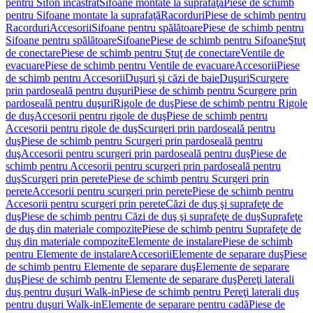
pentru Sifon încastrat
Sifoane montate la suprafaţă
Piese de schimb
pentru Sifoane montate la suprafaţă
Racorduri
Piese de schimb pentru
Racorduri
Accesorii
Sifoane pentru spălătoare
Piese de schimb pentru
Sifoane pentru spălătoare
Sifoane
Piese de schimb pentru Sifoane
Ştuţ
de conectare
Piese de schimb pentru Ştuţ de conectare
Ventile de
evacuare
Piese de schimb pentru Ventile de evacuare
Accesorii
Piese
de schimb pentru Accesorii
Duşuri şi căzi de baie
Duşuri
Scurgere
prin pardoseală pentru duşuri
Piese de schimb pentru Scurgere prin
pardoseală pentru duşuri
Rigole de duş
Piese de schimb pentru Rigole
de duş
Accesorii pentru rigole de duş
Piese de schimb pentru
Accesorii pentru rigole de duş
Scurgeri prin pardoseală pentru
duş
Piese de schimb pentru Scurgeri prin pardoseală pentru
duş
Accesorii pentru scurgeri prin pardoseală pentru duş
Piese de
schimb pentru Accesorii pentru scurgeri prin pardoseală pentru
duş
Scurgeri prin perete
Piese de schimb pentru Scurgeri prin
perete
Accesorii pentru scurgeri prin perete
Piese de schimb pentru
Accesorii pentru scurgeri prin perete
Căzi de duş şi suprafeţe de
duş
Piese de schimb pentru Căzi de duş şi suprafeţe de duş
Suprafeţe
de duş din materiale compozite
Piese de schimb pentru Suprafeţe de
duş din materiale compozite
Elemente de instalare
Piese de schimb
pentru Elemente de instalare
Accesorii
Elemente de separare duş
Piese
de schimb pentru Elemente de separare duş
Elemente de separare
duş
Piese de schimb pentru Elemente de separare duş
Pereţi laterali
duş pentru duşuri Walk-in
Piese de schimb pentru Pereţi laterali duş
pentru duşuri Walk-in
Elemente de separare pentru cadă
Piese de