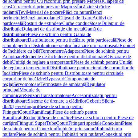
de schimb pentru Cu racorduri prin presare Mapress
Clapete de
sens
Cu racorduri prin presare Mapress
Încălzire și răcire
radiantă
Ţevi
Material de pozare
Plăci cu nuturi
Benzi
perimetrale
Benzi autocolante
Clipsuri de fixare
Aditivi de
pardoseală
Rosturi de extindere
Curbe conducătoare
Dulapuri de
distribuţie
Dulapuri de distribuţie din metal
Gamă de
distribuitoare
Piese de schimb pentru Gamă de
distribuitoare
Distribuitoare pentru încălzire prin pardoseală
Piese de
schimb pentru Distribuitoare pentru încălzire prin pardoseală
Robinet
de închidere cu bilă
Termometre
Adaptoare
Piese de schimb pentru
Adaptoare
Elemente de închidere pentru distribuitoare
Divizoare de
debit
Unităţi de reglare a temperaturii
Piese de schimb pentru Unităţi
de reglare a temperaturii
Distribuitoare pentru circuitele corpurilor de
încălzire
Piese de schimb pentru Distribuitoare pentru circuitele
corpurilor de încălzire
Bypassuri
Componente de
reglaj
Servomotoare
Termostate de ambianţă
Regulator
principal
Module de
comunicare
Senzori
Transformatoare
Accesorii
Izolaţii pentru
distribuitoare
Sisteme de drenare a clădirilor
Geberit Silent-
db20
Ţevi
Fitinguri
Piese de schimb pentru
Fitinguri
Coturi
Ramificaţii
Piese de schimb pentru
Ramificaţii
Reducţii
Piese de curățire
Piese de schimb pentru Piese de
curățire
Fitinguri SuperTube
Coturi
Fitinguri speciale
Conexiuni
Piese
de schimb pentru Conexiuni
Îmbinări prin sudură
Îmbinări prin
mufare
Piese de schimb pentru Îmbinări prin mufare
Conexiuni prin