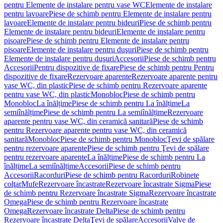
pentru Elemente de instalare pentru vase WC
Elemente de instalare
pentru lavoare
Piese de schimb pentru Elemente de instalare pentru
lavoare
Elemente de instalare pentru bideuri
Piese de schimb pentru
Elemente de instalare pentru bideuri
Elemente de instalare pentru
pisoare
Piese de schimb pentru Elemente de instalare pentru
pisoare
Elemente de instalare pentru duşuri
Piese de schimb pentru
Elemente de instalare pentru duşuri
Accesorii
Piese de schimb pentru
Accesorii
Pentru dispozitive de fixare
Piese de schimb pentru Pentru
dispozitive de fixare
Rezervoare aparente
Rezervoare aparente pentru
vase WC, din plastic
Piese de schimb pentru Rezervoare aparente
pentru vase WC, din plastic
Monobloc
Piese de schimb pentru
Monobloc
La înălțime
Piese de schimb pentru La înălțime
La
semiînălțime
Piese de schimb pentru La semiînălțime
Rezervoare
aparente pentru vase WC, din ceramică sanitară
Piese de schimb
pentru Rezervoare aparente pentru vase WC, din ceramică
sanitară
Monobloc
Piese de schimb pentru Monobloc
Ţevi de spălare
pentru rezervoare aparente
Piese de schimb pentru Ţevi de spălare
pentru rezervoare aparente
La înălțime
Piese de schimb pentru La
înălțime
La semiînălțime
Accesorii
Piese de schimb pentru
Accesorii
Racorduri
Piese de schimb pentru Racorduri
Robinete
colţar
Mufe
Rezervoare încastrate
Rezervoare încastrate Sigma
Piese
de schimb pentru Rezervoare încastrate Sigma
Rezervoare încastrate
Omega
Piese de schimb pentru Rezervoare încastrate
Omega
Rezervoare încastrate Delta
Piese de schimb pentru
Rezervoare încastrate Delta
Ţevi de spălare
Accesorii
Valve de