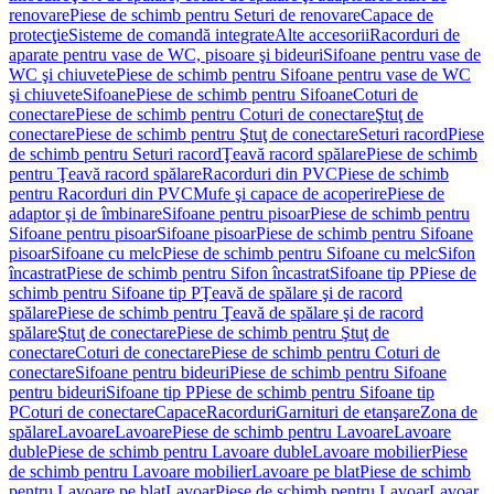
renovare
Piese de schimb pentru Seturi de renovare
Capace de
protecţie
Sisteme de comandă integrate
Alte accesorii
Racorduri de
aparate pentru vase de WC, pisoare şi bideuri
Sifoane pentru vase de
WC şi chiuvete
Piese de schimb pentru Sifoane pentru vase de WC
şi chiuvete
Sifoane
Piese de schimb pentru Sifoane
Coturi de
conectare
Piese de schimb pentru Coturi de conectare
Ştuţ de
conectare
Piese de schimb pentru Ştuţ de conectare
Seturi racord
Piese
de schimb pentru Seturi racord
Ţeavă racord spălare
Piese de schimb
pentru Ţeavă racord spălare
Racorduri din PVC
Piese de schimb
pentru Racorduri din PVC
Mufe şi capace de acoperire
Piese de
adaptor şi de îmbinare
Sifoane pentru pisoar
Piese de schimb pentru
Sifoane pentru pisoar
Sifoane pisoar
Piese de schimb pentru Sifoane
pisoar
Sifoane cu melc
Piese de schimb pentru Sifoane cu melc
Sifon
încastrat
Piese de schimb pentru Sifon încastrat
Sifoane tip P
Piese de
schimb pentru Sifoane tip P
Ţeavă de spălare şi de racord
spălare
Piese de schimb pentru Ţeavă de spălare şi de racord
spălare
Ştuţ de conectare
Piese de schimb pentru Ştuţ de
conectare
Coturi de conectare
Piese de schimb pentru Coturi de
conectare
Sifoane pentru bideuri
Piese de schimb pentru Sifoane
pentru bideuri
Sifoane tip P
Piese de schimb pentru Sifoane tip
P
Coturi de conectare
Capace
Racorduri
Garnituri de etanşare
Zona de
spălare
Lavoare
Lavoare
Piese de schimb pentru Lavoare
Lavoare
duble
Piese de schimb pentru Lavoare duble
Lavoare mobilier
Piese
de schimb pentru Lavoare mobilier
Lavoare pe blat
Piese de schimb
pentru Lavoare pe blat
Lavoar
Piese de schimb pentru Lavoar
Lavoar