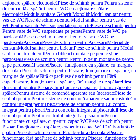
acţionare spălare electronică
Piese de schimb pentru Pentru sisteme
de comandă a spălării pentru WC cu acţionare spălare
electronică
Module sanitare Geberit Monolith
Modul sanitar pentru
vas de WC
Piese de schimb pentru Modul sanitar pentru vas de
WC
Pentru vase de WC suspendate pe perete
Piese de schimb pentru
Pentru vase de WC suspendate pe perete
Pentru vase de WC pe
pardoseală
Piese de schimb pentru Pentru vase de WC pe
pardoseală
Accesorii
Piese de schimb pentru Accesorii
Material de
consum
Modul sanitar pentru bideuri
Piese de schimb pentru Modul
sanitar pentru bideuri
Pentru bideuri montate pe perete şi pe
pardoseală
Piese de schimb pentru Pentru bideuri montate pe perete
şi pe pardoseală
Pisoare
Pisoare, funcţionare cu spălare, cu margine
de spălare
Piese de schimb pentru Pisoare, funcţionare cu spălare, cu
margine de spălare
Fără capac
Piese de schimb pentru Fără
capac
Pisoare, funcţionare cu spălare, fără margine de spălare
Piese
de schimb pentru Pisoare, funcţionare cu spălare, fără margine de
spălare
Pentru sisteme de comandă aparente sau încastrate
Piese de
schimb pentru Pentru sisteme de comandă aparente sau încastrate
Cu
control integrat pentru pisoar
Piese de schimb pentru Cu control
integrat pentru pisoar
Pentru controlul integrat al pisoarului
Piese de
schimb pentru Pentru controlul integrat al pisoarului
Pisoar,
funcţionare cu spălare, cu/pentru capac WC
Piese de schimb pentru
Pisoar, funcţionare cu spălare, cu/pentru capac WC
Fără bordură de
spălare
Piese de schimb pentru Fără bordură de spălare
Pisoare,
funcţionare fără apă
Piese de schimb pentru Pisoare, funcţionare fără