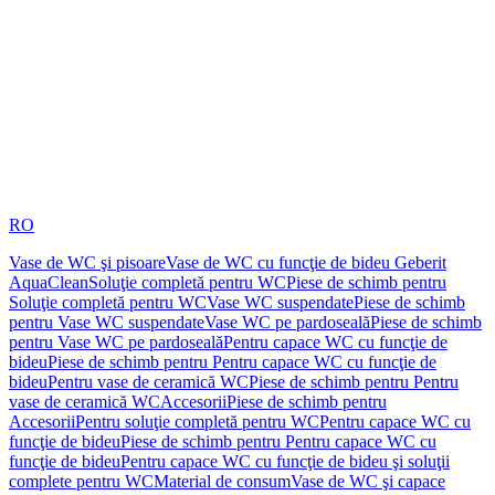
RO
Vase de WC şi pisoare
Vase de WC cu funcţie de bideu Geberit
AquaClean
Soluţie completă pentru WC
Piese de schimb pentru
Soluţie completă pentru WC
Vase WC suspendate
Piese de schimb
pentru Vase WC suspendate
Vase WC pe pardoseală
Piese de schimb
pentru Vase WC pe pardoseală
Pentru capace WC cu funcţie de
bideu
Piese de schimb pentru Pentru capace WC cu funcţie de
bideu
Pentru vase de ceramică WC
Piese de schimb pentru Pentru
vase de ceramică WC
Accesorii
Piese de schimb pentru
Accesorii
Pentru soluţie completă pentru WC
Pentru capace WC cu
funcţie de bideu
Piese de schimb pentru Pentru capace WC cu
funcţie de bideu
Pentru capace WC cu funcţie de bideu şi soluţii
complete pentru WC
Material de consum
Vase de WC şi capace