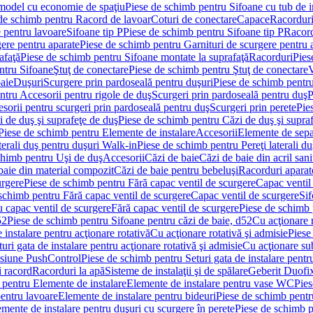
 model cu economie de spaţiu
Piese de schimb pentru Sifoane cu tub de 
de schimb pentru Racord de lavoar
Coturi de conectare
Capace
Racordur
 pentru lavoare
Sifoane tip P
Piese de schimb pentru Sifoane tip P
Racord
gere pentru aparate
Piese de schimb pentru Garnituri de scurgere pentru 
afaţă
Piese de schimb pentru Sifoane montate la suprafaţă
Racorduri
Pies
ntru Sifoane
Ştuţ de conectare
Piese de schimb pentru Ştuţ de conectare
V
baie
Duşuri
Scurgere prin pardoseală pentru duşuri
Piese de schimb pentru
ntru Accesorii pentru rigole de duş
Scurgeri prin pardoseală pentru duş
P
sorii pentru scurgeri prin pardoseală pentru duş
Scurgeri prin perete
Pie
i de duş şi suprafeţe de duş
Piese de schimb pentru Căzi de duş şi supra
Piese de schimb pentru Elemente de instalare
Accesorii
Elemente de sepa
aterali duş pentru duşuri Walk-in
Piese de schimb pentru Pereţi laterali d
chimb pentru Uşi de duş
Accesorii
Căzi de baie
Căzi de baie din acril sani
baie din material compozit
Căzi de baie pentru bebeluşi
Racorduri aparate
urgere
Piese de schimb pentru Fără capac ventil de scurgere
Capac ventil
schimb pentru Fără capac ventil de scurgere
Capac ventil de scurgere
Sif
 capac ventil de scurgere
Fără capac ventil de scurgere
Piese de schimb 
52
Piese de schimb pentru Sifoane pentru căzi de baie, d52
Cu acţionare 
 instalare pentru acţionare rotativă
Cu acţionare rotativă şi admisie
Piese
ri gata de instalare pentru acţionare rotativă şi admisie
Cu acţionare su
resiune PushControl
Piese de schimb pentru Seturi gata de instalare pent
i racord
Racorduri la apă
Sisteme de instalaţii şi de spălare
Geberit Duofi
 pentru Elemente de instalare
Elemente de instalare pentru vase WC
Pies
entru lavoare
Elemente de instalare pentru bideuri
Piese de schimb pentr
mente de instalare pentru duşuri cu scurgere în perete
Piese de schimb p