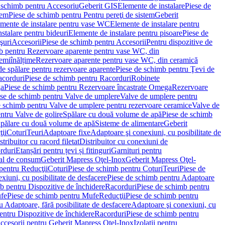
 schimb pentru Accesoriu
Geberit GIS
Elemente de instalare
Piese de
tem
Piese de schimb pentru Pentru pereţi de sistem
Geberit
emente de instalare pentru vase WC
Elemente de instalare pentru
stalare pentru bideuri
Elemente de instalare pentru pisoare
Piese de
şuri
Accesorii
Piese de schimb pentru Accesorii
Pentru dispozitive de
b pentru Rezervoare aparente pentru vase WC, din
emiînălțime
Rezervoare aparente pentru vase WC, din ceramică
de spălare pentru rezervoare aparente
Piese de schimb pentru Ţevi de
corduri
Piese de schimb pentru Racorduri
Robinete
ga
Piese de schimb pentru Rezervoare încastrate Omega
Rezervoare
se de schimb pentru Valve de umplere
Valve de umplere pentru
e schimb pentru Valve de umplere pentru rezervoare ceramice
Valve de
ntru Valve de golire
Spălare cu două volume de apă
Piese de schimb
Spălare cu două volume de apă
Sisteme de alimentare
Geberit
ii
Coturi
Teuri
Adaptoare fixe
Adaptoare şi conexiuni, cu posibilitate de
stribuitor cu racord filetat
Distribuitor cu conexiuni de
orduri
Etanșări pentru țevi și fitinguri
Garnituri pentru
al de consum
Geberit Mapress Oţel-Inox
Geberit Mapress Oţel-
pentru Reducţii
Coturi
Piese de schimb pentru Coturi
Teuri
Piese de
xiuni, cu posibilitate de desfacere
Piese de schimb pentru Adaptoare
b pentru Dispozitive de închidere
Racorduri
Piese de schimb pentru
fe
Piese de schimb pentru Mufe
Reducţii
Piese de schimb pentru
 Adaptoare, fără posibilitate de desfacere
Adaptoare şi conexiuni, cu
entru Dispozitive de închidere
Racorduri
Piese de schimb pentru
ccesorii pentru Geberit Mapress Oţel-Inox
Izolaţii pentru