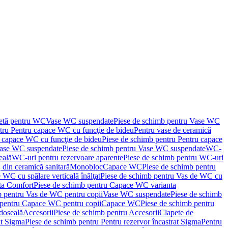
letă pentru WC
Vase WC suspendate
Piese de schimb pentru Vase WC
tru Pentru capace WC cu funcţie de bideu
Pentru vase de ceramică
 capace WC cu funcţie de bideu
Piese de schimb pentru Pentru capace
ase WC suspendate
Piese de schimb pentru Vase WC suspendate
WC-
eală
WC-uri pentru rezervoare aparente
Piese de schimb pentru WC-uri
 din ceramică sanitară
Monobloc
Capace WC
Piese de schimb pentru
 WC cu spălare verticală înălţat
Piese de schimb pentru Vas de WC cu
ta Comfort
Piese de schimb pentru Capace WC varianta
b pentru Vas de WC pentru copii
Vase WC suspendate
Piese de schimb
 pentru Capace WC pentru copii
Capace WC
Piese de schimb pentru
doseală
Accesorii
Piese de schimb pentru Accesorii
Clapete de
at Sigma
Piese de schimb pentru Pentru rezervor încastrat Sigma
Pentru