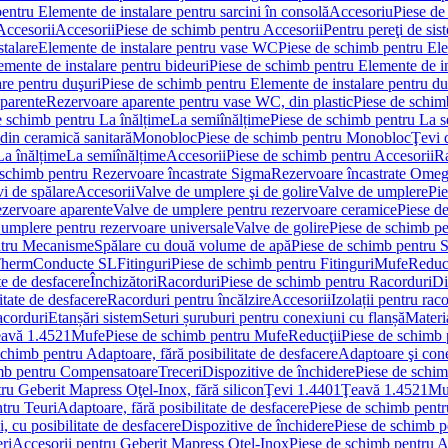
entru Elemente de instalare pentru sarcini în consolă
Accesoriu
Piese de
Accesorii
Accesorii
Piese de schimb pentru Accesorii
Pentru pereţi de sis
talare
Elemente de instalare pentru vase WC
Piese de schimb pentru El
emente de instalare pentru bideuri
Piese de schimb pentru Elemente de in
re pentru duşuri
Piese de schimb pentru Elemente de instalare pentru du
parente
Rezervoare aparente pentru vase WC, din plastic
Piese de schim
e schimb pentru La înălțime
La semiînălțime
Piese de schimb pentru La s
din ceramică sanitară
Monobloc
Piese de schimb pentru Monobloc
Ţevi 
La înălțime
La semiînălțime
Accesorii
Piese de schimb pentru Accesorii
Ra
 schimb pentru Rezervoare încastrate Sigma
Rezervoare încastrate Ome
i de spălare
Accesorii
Valve de umplere şi de golire
Valve de umplere
Pie
ezervoare aparente
Valve de umplere pentru rezervoare ceramice
Piese d
 umplere pentru rezervoare universale
Valve de golire
Piese de schimb pe
ntru Mecanisme
Spălare cu două volume de apă
Piese de schimb pentru 
 Therm
Conducte SL
Fitinguri
Piese de schimb pentru Fitinguri
Mufe
Reducţ
te de desfacere
Închizători
Racorduri
Piese de schimb pentru Racorduri
Di
itate de desfacere
Racorduri pentru încălzire
Accesorii
Izolații pentru rac
acorduri
Etanșări sistem
Seturi șuruburi pentru conexiuni cu flanșă
Materi
avă 1.4521
Mufe
Piese de schimb pentru Mufe
Reducţii
Piese de schimb 
schimb pentru Adaptoare, fără posibilitate de desfacere
Adaptoare şi cone
imb pentru Compensatoare
Treceri
Dispozitive de închidere
Piese de schim
ru Geberit Mapress Oţel-Inox, fără silicon
Ţevi 1.4401
Ţeavă 1.4521
Mu
tru Teuri
Adaptoare, fără posibilitate de desfacere
Piese de schimb pentru
 cu posibilitate de desfacere
Dispozitive de închidere
Piese de schimb p
ri
Accesorii pentru Geberit Mapress Oţel-Inox
Piese de schimb pentru A