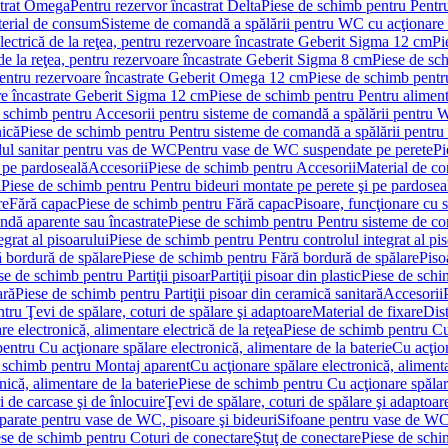
strat Omega
Pentru rezervor încastrat Delta
Piese de schimb pentru Pentru
erial de consum
Sisteme de comandă a spălării pentru WC cu acţionare 
lectrică de la reţea, pentru rezervoare încastrate Geberit Sigma 12 cm
Pi
 de la reţea, pentru rezervoare încastrate Geberit Sigma 8 cm
Piese de sch
, pentru rezervoare încastrate Geberit Omega 12 cm
Piese de schimb pentru
are încastrate Geberit Sigma 12 cm
Piese de schimb pentru Pentru alimenta
 schimb pentru Accesorii pentru sisteme de comandă a spălării pentru
nică
Piese de schimb pentru Pentru sisteme de comandă a spălării pentru
ul sanitar pentru vas de WC
Pentru vase de WC suspendate pe perete
Pi
 pe pardoseală
Accesorii
Piese de schimb pentru Accesorii
Material de c
ă
Piese de schimb pentru Pentru bideuri montate pe perete şi pe pardosea
re
Fără capac
Piese de schimb pentru Fără capac
Pisoare, funcţionare cu 
ndă aparente sau încastrate
Piese de schimb pentru Pentru sisteme de co
egrat al pisoarului
Piese de schimb pentru Pentru controlul integrat al pis
 bordură de spălare
Piese de schimb pentru Fără bordură de spălare
Piso
se de schimb pentru Partiţii pisoar
Partiţii pisoar din plastic
Piese de schim
ară
Piese de schimb pentru Partiţii pisoar din ceramică sanitară
Accesorii
tru Ţevi de spălare, coturi de spălare şi adaptoare
Material de fixare
Dist
re electronică, alimentare electrică de la reţea
Piese de schimb pentru Cu 
entru Cu acţionare spălare electronică, alimentare de la baterie
Cu acţio
 schimb pentru Montaj aparent
Cu acţionare spălare electronică, alimenta
nică, alimentare de la baterie
Piese de schimb pentru Cu acţionare spălare
 de carcase şi de înlocuire
Ţevi de spălare, coturi de spălare şi adaptoar
parate pentru vase de WC, pisoare şi bideuri
Sifoane pentru vase de WC
ese de schimb pentru Coturi de conectare
Ştuţ de conectare
Piese de schi