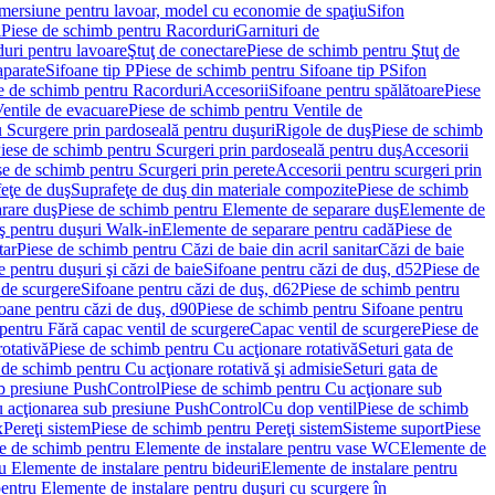
imersiune pentru lavoar, model cu economie de spaţiu
Sifon
i
Piese de schimb pentru Racorduri
Garnituri de
uri pentru lavoare
Ştuţ de conectare
Piese de schimb pentru Ştuţ de
aparate
Sifoane tip P
Piese de schimb pentru Sifoane tip P
Sifon
e de schimb pentru Racorduri
Accesorii
Sifoane pentru spălătoare
Piese
entile de evacuare
Piese de schimb pentru Ventile de
 Scurgere prin pardoseală pentru duşuri
Rigole de duş
Piese de schimb
iese de schimb pentru Scurgeri prin pardoseală pentru duş
Accesorii
se de schimb pentru Scurgeri prin perete
Accesorii pentru scurgeri prin
feţe de duş
Suprafeţe de duş din materiale compozite
Piese de schimb
rare duş
Piese de schimb pentru Elemente de separare duş
Elemente de
uş pentru duşuri Walk-in
Elemente de separare pentru cadă
Piese de
tar
Piese de schimb pentru Căzi de baie din acril sanitar
Căzi de baie
 pentru duşuri şi căzi de baie
Sifoane pentru căzi de duş, d52
Piese de
 de scurgere
Sifoane pentru căzi de duş, d62
Piese de schimb pentru
oane pentru căzi de duş, d90
Piese de schimb pentru Sifoane pentru
pentru Fără capac ventil de scurgere
Capac ventil de scurgere
Piese de
rotativă
Piese de schimb pentru Cu acţionare rotativă
Seturi gata de
 de schimb pentru Cu acţionare rotativă şi admisie
Seturi gata de
b presiune PushControl
Piese de schimb pentru Cu acţionare sub
ru acţionarea sub presiune PushControl
Cu dop ventil
Piese de schimb
x
Pereţi sistem
Piese de schimb pentru Pereţi sistem
Sisteme suport
Piese
e de schimb pentru Elemente de instalare pentru vase WC
Elemente de
u Elemente de instalare pentru bideuri
Elemente de instalare pentru
entru Elemente de instalare pentru duşuri cu scurgere în