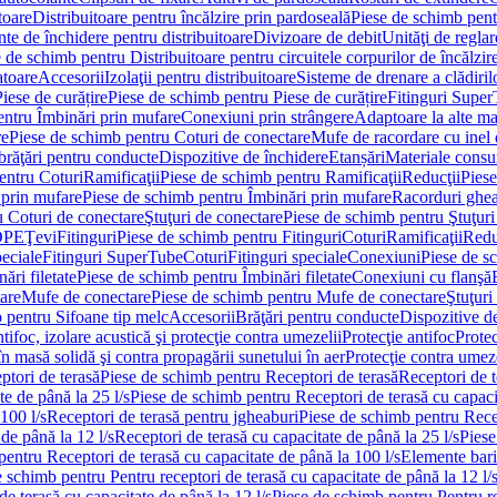
toare
Distribuitoare pentru încălzire prin pardoseală
Piese de schimb pentr
te de închidere pentru distribuitoare
Divizoare de debit
Unităţi de reglar
 de schimb pentru Distribuitoare pentru circuitele corpurilor de încălzir
toare
Accesorii
Izolaţii pentru distribuitoare
Sisteme de drenare a clădiril
Piese de curățire
Piese de schimb pentru Piese de curățire
Fitinguri Supe
entru Îmbinări prin mufare
Conexiuni prin strângere
Adaptoare la alte ma
re
Piese de schimb pentru Coturi de conectare
Mufe de racordare cu inel 
brăţări pentru conducte
Dispozitive de închidere
Etanșări
Materiale cons
entru Coturi
Ramificaţii
Piese de schimb pentru Ramificaţii
Reducţii
Piese
 prin mufare
Piese de schimb pentru Îmbinări prin mufare
Racorduri ghe
u Coturi de conectare
Ştuţuri de conectare
Piese de schimb pentru Ştuţuri
DPE
Ţevi
Fitinguri
Piese de schimb pentru Fitinguri
Coturi
Ramificaţii
Redu
peciale
Fitinguri SuperTube
Coturi
Fitinguri speciale
Conexiuni
Piese de s
ări filetate
Piese de schimb pentru Îmbinări filetate
Conexiuni cu flanşă
are
Mufe de conectare
Piese de schimb pentru Mufe de conectare
Ştuţuri
 pentru Sifoane tip melc
Accesorii
Brăţări pentru conducte
Dispozitive de
ntifoc, izolare acustică şi protecţie contra umezelii
Protecţie antifoc
Protec
în masă solidă şi contra propagării sunetului în aer
Protecţie contra umeze
ptori de terasă
Piese de schimb pentru Receptori de terasă
Receptori de t
te de până la 25 l/s
Piese de schimb pentru Receptori de terasă cu capacit
100 l/s
Receptori de terasă pentru jgheaburi
Piese de schimb pentru Recep
de până la 12 l/s
Receptori de terasă cu capacitate de până la 25 l/s
Piese
entru Receptori de terasă cu capacitate de până la 100 l/s
Elemente bari
 schimb pentru Pentru receptori de terasă cu capacitate de până la 12 l/
de terasă cu capacitate de până la 12 l/s
Piese de schimb pentru Pentru re