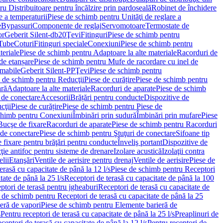
u Distribuitoare pentru încălzire prin pardoseală
Robinet de închidere
e a temperaturii
Piese de schimb pentru Unităţi de reglare a
e
Bypassuri
Componente de reglaj
Servomotoare
Termostate de
or
Geberit Silent-db20
Ţevi
Fitinguri
Piese de schimb pentru
rTube
Coturi
Fitinguri speciale
Conexiuni
Piese de schimb pentru
teriale
Piese de schimb pentru Adaptoare la alte materiale
Racorduri de
de etanșare
Piese de schimb pentru Mufe de racordare cu inel de
umabile
Geberit Silent-PP
Ţevi
Piese de schimb pentru
 de schimb pentru Reducţii
Piese de curățire
Piese de schimb pentru
ară
Adaptoare la alte materiale
Racorduri de aparate
Piese de schimb
 de conectare
Accesorii
Brățări pentru conducte
Dispozitive de
cţii
Piese de curățire
Piese de schimb pentru Piese de
chimb pentru Conexiuni
Îmbinări prin sudură
Îmbinări prin mufare
Piese
Bucşe de fixare
Racorduri de aparate
Piese de schimb pentru Racorduri
 de conectare
Piese de schimb pentru Ştuţuri de conectare
Sifoane tip
 fixare pentru brăţări pentru conducte
Înveliş portant
Dispozitive de
ţie antifoc pentru sisteme de drenare
Izolare acustică
Izolaţii contra
lii
Etanşări
Ventile de aerisire pentru drenaj
Ventile de aerisire
Piese de
erasă cu capacitate de până la 12 l/s
Piese de schimb pentru Receptori
ate de până la 25 l/s
Receptori de terasă cu capacitate de până la 100
tori de terasă pentru jgheaburi
Receptori de terasă cu capacitate de
 de schimb pentru Receptori de terasă cu capacitate de până la 25
eră de vapori
Piese de schimb pentru Elemente barieră de
s
Pentru receptori de terasă cu capacitate de până la 25 l/s
Preaplinuri de
ceptori de terasă cu capacitate de până la 12 l/s
Pentru receptori de