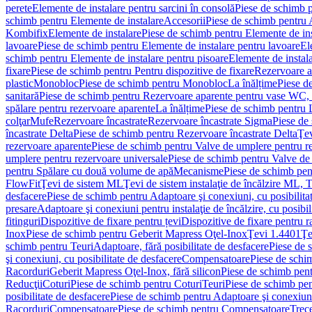
perete
Elemente de instalare pentru sarcini în consolă
Piese de schimb p
schimb pentru Elemente de instalare
Accesorii
Piese de schimb pentru 
Kombifix
Elemente de instalare
Piese de schimb pentru Elemente de ins
lavoare
Piese de schimb pentru Elemente de instalare pentru lavoare
El
schimb pentru Elemente de instalare pentru pisoare
Elemente de instala
fixare
Piese de schimb pentru Pentru dispozitive de fixare
Rezervoare a
plastic
Monobloc
Piese de schimb pentru Monobloc
La înălțime
Piese d
sanitară
Piese de schimb pentru Rezervoare aparente pentru vase WC, 
spălare pentru rezervoare aparente
La înălțime
Piese de schimb pentru 
colţar
Mufe
Rezervoare încastrate
Rezervoare încastrate Sigma
Piese de
încastrate Delta
Piese de schimb pentru Rezervoare încastrate Delta
Ţev
rezervoare aparente
Piese de schimb pentru Valve de umplere pentru r
umplere pentru rezervoare universale
Piese de schimb pentru Valve de
pentru Spălare cu două volume de apă
Mecanisme
Piese de schimb pe
FlowFit
Ţevi de sistem ML
Ţevi de sistem instalaţie de încălzire ML,
desfacere
Piese de schimb pentru Adaptoare şi conexiuni, cu posibilita
presare
Adaptoare şi conexiuni pentru instalaţie de încălzire, cu posibil
fitinguri
Dispozitive de fixare pentru țevi
Dispozitive de fixare pentru r
Inox
Piese de schimb pentru Geberit Mapress Oţel-Inox
Ţevi 1.4401
Ţe
schimb pentru Teuri
Adaptoare, fără posibilitate de desfacere
Piese de 
şi conexiuni, cu posibilitate de desfacere
Compensatoare
Piese de sch
Racorduri
Geberit Mapress Oţel-Inox, fără silicon
Piese de schimb pent
Reducţii
Coturi
Piese de schimb pentru Coturi
Teuri
Piese de schimb pen
posibilitate de desfacere
Piese de schimb pentru Adaptoare şi conexiuni,
Racorduri
Compensatoare
Piese de schimb pentru Compensatoare
Trece