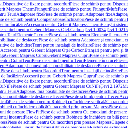
vi
Dispozitive de fixare pentru racorduri
Piese de schimb pentru Dispoziti
erit Mapress Therm
Fitinguri
Piese de schimb pentru Fitinguri
Mufe
Piese
tru Teuri
Adaptoare fixe
Piese de schimb pentru Adaptoare fixe
Adaptoar
ese de schimb pentru Compensatoare
Închizători
Piese de schimb pentru Î
entru încălzire
Accesoriu pentru Geberit Mapress Therm
Etanşări sistem
de schimb pentru Geberit Mapress Oţel-Carbon
Ţevi 1.0034
Ţevi 1.0215
tru Teuri
Elemente în cruce
Piese de schimb pentru Elemente în cruce
Ad
ibilitate de desfacere
Piese de schimb pentru Adaptoare şi conexiuni, cu
itive de închidere
Teuri pentru instalaţii de încălzire
Piese de schimb pent
e
Accesorii pentru Geberit Mapress Oţel-Carbon
Etanşări pentru ţevi şi fi
nșă
Geberit Mapress Cupru
Geberit Mapress Cupru
Piese de schimb pen
entru Coturi
Teuri
Piese de schimb pentru Teuri
Elemente în cruce
Piese 
cere
Adaptoare şi conexiuni, cu posibilitate de desfacere
Piese de schimb 
i
Piese de schimb pentru Racorduri
Teuri pentru instalaţii de încălzire
Pies
 de încălzire
Accesorii pentru Geberit Mapress Cupru
Piese de schimb p
vi
Dispozitive de fixare pentru racorduri
Piese de schimb pentru Dispoziti
 CuNiFe
Piese de schimb pentru Geberit Mapress CuNiFe
Ţevi 2.1972
Mu
tru Teuri
Adaptoare, fără posibilitate de desfacere
Piese de schimb pentru
 cu posibilitate de desfacere
Treceri
Piese de schimb pentru Treceri
Acce
ticală
Piese de schimb pentru Robineți cu închidere verticală
Cu racordur
bineți cu închidere oblică
Cu racorduri prin presare Mapress
Piese de s
uni de presare FlowFit
Piese de schimb pentru Cu conexiuni de presare
ntaj încastrat
Piese de schimb pentru Robinete de închidere cu bilă pent
ress
Piese de schimb pentru Cu racorduri prin presare Mapress
Clapete 
autocolante
Clipsuri de fixare
Aditivi de pardoseală
Rosturi de extindere