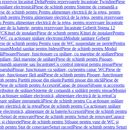
 rezervor încastrat Delta
Pentru rezervoarele încastrate Twinline
Piese
spălare electronică
Piese de schimb pentru Sisteme de comandă a
ese de schimb pentru Pentru alimentare electrică de la reţea, pentru
imb pentru Pentru alimentare electrică de la reţea, pentru rezervoare
 Pentru alimentare electrică de la reţea, pentru rezervoare încastrate
re de la baterie, pentru rezervoare încastrate Geberit Sigma 12
 WC
Kituri de instalare
Piese de schimb pentru Kituri de instalare
Pentru
 WC cu acţionare spălare electronică
Module sanitare Geberit
ese de schimb pentru Pentru vase de WC suspendate pe perete
Pentru
onsum
Modul sanitar pentru bideuri
Piese de schimb pentru Modul
lă
Pisoare
Pisoare, funcţionare cu spălare, cu margine de spălare
Piese
spălare, fără margine de spălare
Piese de schimb pentru Pisoare,
mandă aparente sau încastrate
Cu control integrat pentru pisoar
Piese
oarului
Pisoar, funcţionare cu spălare, cu/pentru capac WC
Piese de
are, funcţionare fără apă
Piese de schimb pentru Pisoare, funcţionare
b pentru Partiţii pisoar din plastic
Partiţii pisoar din sticlă
Piese de
Piese de schimb pentru Accesorii
Capac de pisoar
Sifoane şi accesoriu
ribuitor de spălare
Sisteme de comandă a spălării pentru pisoar
Montaj
acţionare spălare electronică, alimentare electrică de la reţea
Cu
nare spălare pneumatică
Piese de schimb pentru Cu acţionare spălare
re electrică de la reţea
Piese de schimb pentru Cu acţionare spălare
 electronică, alimentare de la baterie
Accesorii
Piese de schimb pentru
e
Seturi de renovare
Piese de schimb pentru Seturi de renovare
Capace
 şi chiuvete
Piese de schimb pentru Sifoane pentru vase de WC şi
mb pentru Ştuţ de conectare
Seturi racord
Piese de schimb pentru Seturi