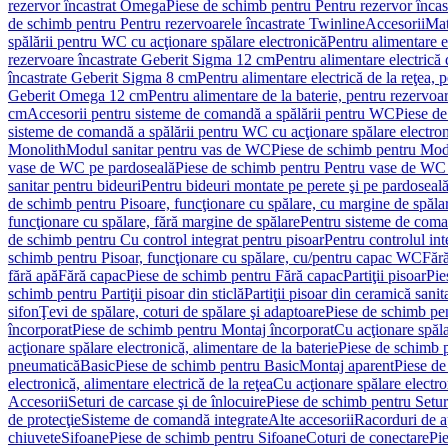
rezervor încastrat Omega
Piese de schimb pentru Pentru rezervor înca
de schimb pentru Pentru rezervoarele încastrate Twinline
Accesorii
Mat
spălării pentru WC cu acţionare spălare electronică
Pentru alimentare e
rezervoare încastrate Geberit Sigma 12 cm
Pentru alimentare electrică
încastrate Geberit Sigma 8 cm
Pentru alimentare electrică de la reţea
Geberit Omega 12 cm
Pentru alimentare de la baterie, pentru rezervo
cm
Accesorii pentru sisteme de comandă a spălării pentru WC
Piese de
sisteme de comandă a spălării pentru WC cu acţionare spălare electro
Monolith
Modul sanitar pentru vas de WC
Piese de schimb pentru Mod
vase de WC pe pardoseală
Piese de schimb pentru Pentru vase de WC
sanitar pentru bideuri
Pentru bideuri montate pe perete şi pe pardoseal
de schimb pentru Pisoare, funcţionare cu spălare, cu margine de spăla
funcţionare cu spălare, fără margine de spălare
Pentru sisteme de coma
de schimb pentru Cu control integrat pentru pisoar
Pentru controlul int
schimb pentru Pisoar, funcţionare cu spălare, cu/pentru capac WC
Fără
fără apă
Fără capac
Piese de schimb pentru Fără capac
Partiţii pisoar
Pie
schimb pentru Partiţii pisoar din sticlă
Partiţii pisoar din ceramică sanit
sifon
Ţevi de spălare, coturi de spălare şi adaptoare
Piese de schimb pen
încorporat
Piese de schimb pentru Montaj încorporat
Cu acţionare spăla
acţionare spălare electronică, alimentare de la baterie
Piese de schimb p
pneumatică
Basic
Piese de schimb pentru Basic
Montaj aparent
Piese de
electronică, alimentare electrică de la reţea
Cu acţionare spălare electro
Accesorii
Seturi de carcase şi de înlocuire
Piese de schimb pentru Seturi
de protecţie
Sisteme de comandă integrate
Alte accesorii
Racorduri de a
chiuvete
Sifoane
Piese de schimb pentru Sifoane
Coturi de conectare
Pi