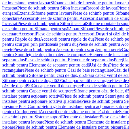
de imersiune pentru lavoar
Sifoane cu tub de imersiune pentru lavoar,
încastrat
Piese de schimb pentru Sifon încastrat
Racord de lavoar
Piese 
etanşare
Extensii
Sifoane pentru lavoare
Piese de schimb pentru Sifoane
conectare
Accesorii
Piese de schimb pentru Accesorii
Garnituri de scur
încastrat
Piese de schimb pentru Sifon încastrat
Sifoane montate la supr
de schimb pentru Sifoane pentru spălătoare
Sifoane
Piese de schimb pe
evacuare
Accesorii
Piese de schimb pentru Accesorii
Duşuri şi căzi de 
pentru Rigole de duş
Accesorii pentru rigole de duş
Piese de schimb pe
pentru scurgeri prin pardoseală pentru duş
Piese de schimb pentru Acce
perete
Piese de schimb pentru Accesorii pentru scurgeri prin perete
Căz
pentru Suprafeţe de duş din materiale compozite
Elemente de instalare
separare duş
Piese de schimb pentru Elemente de separare duş
Pereţi l
schimb pentru Elemente de separare pentru cadă
Uşi de duş
Piese de s
rectangulare
Piese de schimb pentru Căzi de baie rectangulare
Căzi de 
schimb pentru Sifoane pentru căzi de duş, d52
Fără capac ventil de sc
Sifoane pentru căzi de duş, d62
Fără capac ventil de scurgere
Piese de 
căzi de duş, d90
Cu capac ventil de scurgere
Piese de schimb pentru Cu
schimb pentru Capac ventil de scurgere
Sifoane pentru căzi de baie, d
instalare pentru acţionare rotativă
Piese de schimb pentru Seturi gata de
instalare pentru acţionare rotativă şi admisie
Piese de schimb pentru Setu
presiune PushControl
Seturi gata de instalare pentru acţionarea sub p
pentru Cu dop ventil
Accesorii pentru sifoane pentru căzi de baie
Setur
de schimb pentru Sisteme suport
Elemente de instalare
Piese de schimb
instalare pentru lavoare
Piese de schimb pentru Elemente de instalare p
pisoare
Piese de schimb pentru Elemente de instalare pentru pisoare
Ele