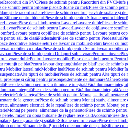
re
Racorduri din PVC
Piese de schimb pentru Racorduri din PVC
Mufe ş
e de schimb pentru Sifoane pisoar
Sifoane cu melc
Piese de schimb pent
lare şi de racord spălare
Piese de schimb pentru Ţeavă de spălare şi de 
are
Sifoane pentru bideuri
Piese de schimb pentru Sifoane pentru bideuri
re
Lavoare
Piese de schimb pentru Lavoare
Lavoare duble
Piese de schi
at
Lavoar
Piese de schimb pentru Lavoar
Lavoar de colţ
Lavoare semiînc
Comfort
Lavoare pentru copii
Piese de schimb pentru Lavoare pentru cop
e pentru săli de clasă
Piedestaluri
Piese de schimb pentru Piedestaluri
Pie
ace decorative laterale
Seturi de lavoar cu mobilier
Seturi lavoar cu mob
lavoar mobilier cu dulap
Piese de schimb pentru Seturi lavoar mobilier c
lavoare
Piese de schimb pentru Dulapuri sub lavoare
Pentru chiuvete
Pies
tru lavoare duble
Pentru lavoare mobilier
Piese de schimb pentru Pentru 
r rotunjit pe blat
Pentru lavoar dreptunghiular pe blat
Piese de schimb pe
ru Mobilier lateral mic
Mobilier înalt
Piese de schimb pentru Mobilier în
 suspendate
Alte tipuri de mobilier
Piese de schimb pentru Alte tipuri de 
u prosoape şi cârlig pentru prosoape
Elemente de iluminare
Mânere
Setur
ată
Piese de schimb pentru Cu iluminare integrată
Fără iluminare integra
iluminare integrată
Piese de schimb pentru Fără iluminare integrată
Acces
 electrică de la reţea
Piese de schimb pentru Montaj stativ, alimentare ele
mentare de la generator
Piese de schimb pentru Montaj stativ, alimentare 
ete, alimentare electrică de la reţea
Piese de schimb pentru Montaj pe per
erie
Montaj pe perete, alimentare de la generator
Piese de schimb pentru 
 perete, mixer cu două butoane de reglare rece-cald
Accesorii
Piese de 
ălare, lavoar, aparate şi spălător
Sifoane pentru lavoare
Piese de schimb
chimb pentru Sifoane de tip P, model cu economie de spaţiu
Sifoane cu t