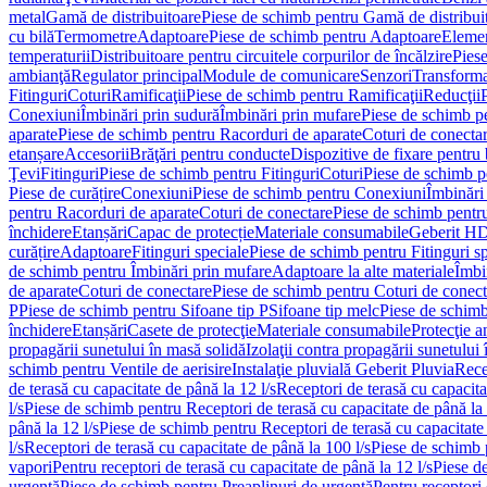
metal
Gamă de distribuitoare
Piese de schimb pentru Gamă de distribui
cu bilă
Termometre
Adaptoare
Piese de schimb pentru Adaptoare
Elemen
temperaturii
Distribuitoare pentru circuitele corpurilor de încălzire
Piese
ambianţă
Regulator principal
Module de comunicare
Senzori
Transforma
Fitinguri
Coturi
Ramificaţii
Piese de schimb pentru Ramificaţii
Reducţii
Conexiuni
Îmbinări prin sudură
Îmbinări prin mufare
Piese de schimb p
aparate
Piese de schimb pentru Racorduri de aparate
Coturi de conecta
etanșare
Accesorii
Brăţări pentru conducte
Dispozitive de fixare pentru 
Ţevi
Fitinguri
Piese de schimb pentru Fitinguri
Coturi
Piese de schimb p
Piese de curățire
Conexiuni
Piese de schimb pentru Conexiuni
Îmbinări
pentru Racorduri de aparate
Coturi de conectare
Piese de schimb pentr
închidere
Etanșări
Capac de protecție
Materiale consumabile
Geberit H
curățire
Adaptoare
Fitinguri speciale
Piese de schimb pentru Fitinguri s
de schimb pentru Îmbinări prin mufare
Adaptoare la alte materiale
Îmbin
de aparate
Coturi de conectare
Piese de schimb pentru Coturi de conect
P
Piese de schimb pentru Sifoane tip P
Sifoane tip melc
Piese de schimb
închidere
Etanșări
Casete de protecţie
Materiale consumabile
Protecţie a
propagării sunetului în masă solidă
Izolaţii contra propagării sunetului 
schimb pentru Ventile de aerisire
Instalaţie pluvială Geberit Pluvia
Rece
de terasă cu capacitate de până la 12 l/s
Receptori de terasă cu capacita
l/s
Piese de schimb pentru Receptori de terasă cu capacitate de până la 
până la 12 l/s
Piese de schimb pentru Receptori de terasă cu capacitate 
l/s
Receptori de terasă cu capacitate de până la 100 l/s
Piese de schimb p
vapori
Pentru receptori de terasă cu capacitate de până la 12 l/s
Piese de
urgenţă
Piese de schimb pentru Preaplinuri de urgenţă
Pentru receptori 