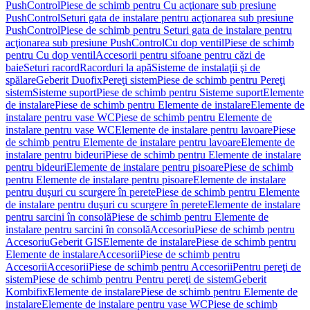
PushControl
Piese de schimb pentru Cu acţionare sub presiune
PushControl
Seturi gata de instalare pentru acţionarea sub presiune
PushControl
Piese de schimb pentru Seturi gata de instalare pentru
acţionarea sub presiune PushControl
Cu dop ventil
Piese de schimb
pentru Cu dop ventil
Accesorii pentru sifoane pentru căzi de
baie
Seturi racord
Racorduri la apă
Sisteme de instalaţii şi de
spălare
Geberit Duofix
Pereţi sistem
Piese de schimb pentru Pereţi
sistem
Sisteme suport
Piese de schimb pentru Sisteme suport
Elemente
de instalare
Piese de schimb pentru Elemente de instalare
Elemente de
instalare pentru vase WC
Piese de schimb pentru Elemente de
instalare pentru vase WC
Elemente de instalare pentru lavoare
Piese
de schimb pentru Elemente de instalare pentru lavoare
Elemente de
instalare pentru bideuri
Piese de schimb pentru Elemente de instalare
pentru bideuri
Elemente de instalare pentru pisoare
Piese de schimb
pentru Elemente de instalare pentru pisoare
Elemente de instalare
pentru duşuri cu scurgere în perete
Piese de schimb pentru Elemente
de instalare pentru duşuri cu scurgere în perete
Elemente de instalare
pentru sarcini în consolă
Piese de schimb pentru Elemente de
instalare pentru sarcini în consolă
Accesoriu
Piese de schimb pentru
Accesoriu
Geberit GIS
Elemente de instalare
Piese de schimb pentru
Elemente de instalare
Accesorii
Piese de schimb pentru
Accesorii
Accesorii
Piese de schimb pentru Accesorii
Pentru pereţi de
sistem
Piese de schimb pentru Pentru pereţi de sistem
Geberit
Kombifix
Elemente de instalare
Piese de schimb pentru Elemente de
instalare
Elemente de instalare pentru vase WC
Piese de schimb