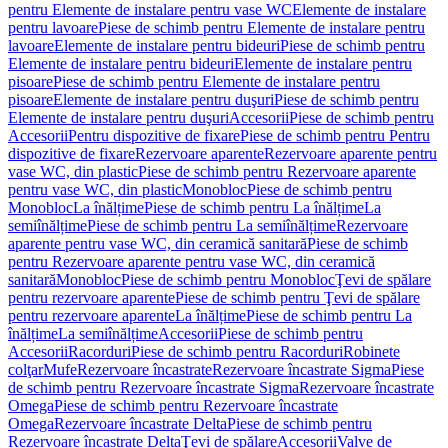
pentru Elemente de instalare pentru vase WC
Elemente de instalare
pentru lavoare
Piese de schimb pentru Elemente de instalare pentru
lavoare
Elemente de instalare pentru bideuri
Piese de schimb pentru
Elemente de instalare pentru bideuri
Elemente de instalare pentru
pisoare
Piese de schimb pentru Elemente de instalare pentru
pisoare
Elemente de instalare pentru duşuri
Piese de schimb pentru
Elemente de instalare pentru duşuri
Accesorii
Piese de schimb pentru
Accesorii
Pentru dispozitive de fixare
Piese de schimb pentru Pentru
dispozitive de fixare
Rezervoare aparente
Rezervoare aparente pentru
vase WC, din plastic
Piese de schimb pentru Rezervoare aparente
pentru vase WC, din plastic
Monobloc
Piese de schimb pentru
Monobloc
La înălțime
Piese de schimb pentru La înălțime
La
semiînălțime
Piese de schimb pentru La semiînălțime
Rezervoare
aparente pentru vase WC, din ceramică sanitară
Piese de schimb
pentru Rezervoare aparente pentru vase WC, din ceramică
sanitară
Monobloc
Piese de schimb pentru Monobloc
Ţevi de spălare
pentru rezervoare aparente
Piese de schimb pentru Ţevi de spălare
pentru rezervoare aparente
La înălțime
Piese de schimb pentru La
înălțime
La semiînălțime
Accesorii
Piese de schimb pentru
Accesorii
Racorduri
Piese de schimb pentru Racorduri
Robinete
colţar
Mufe
Rezervoare încastrate
Rezervoare încastrate Sigma
Piese
de schimb pentru Rezervoare încastrate Sigma
Rezervoare încastrate
Omega
Piese de schimb pentru Rezervoare încastrate
Omega
Rezervoare încastrate Delta
Piese de schimb pentru
Rezervoare încastrate Delta
Ţevi de spălare
Accesorii
Valve de