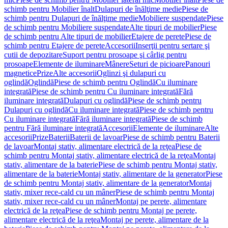
schimb pentru Mobilier înalt
Dulapuri de înălţime medie
Piese de
schimb pentru Dulapuri de înălţime medie
Mobiliere suspendate
Piese
de schimb pentru Mobiliere suspendate
Alte tipuri de mobilier
Piese
de schimb pentru Alte tipuri de mobilier
Etajere de perete
Piese de
schimb pentru Etajere de perete
Accesorii
Inserţii pentru sertare şi
cutii de depozitare
Suport pentru prosoape şi cârlig pentru
prosoape
Elemente de iluminare
Mânere
Seturi de picioare
Panouri
magnetice
Prize
Alte accesorii
Oglinzi şi dulapuri cu
oglindă
Oglindă
Piese de schimb pentru Oglindă
Cu iluminare
integrată
Piese de schimb pentru Cu iluminare integrată
Fără
iluminare integrată
Dulapuri cu oglindă
Piese de schimb pentru
Dulapuri cu oglindă
Cu iluminare integrată
Piese de schimb pentru
Cu iluminare integrată
Fără iluminare integrată
Piese de schimb
pentru Fără iluminare integrată
Accesorii
Elemente de iluminare
Alte
accesorii
Prize
Baterii
Baterii de lavoar
Piese de schimb pentru Baterii
de lavoar
Montaj stativ, alimentare electrică de la reţea
Piese de
schimb pentru Montaj stativ, alimentare electrică de la reţea
Montaj
stativ, alimentare de la baterie
Piese de schimb pentru Montaj stativ,
alimentare de la baterie
Montaj stativ, alimentare de la generator
Piese
de schimb pentru Montaj stativ, alimentare de la generator
Montaj
stativ, mixer rece-cald cu un mâner
Piese de schimb pentru Montaj
stativ, mixer rece-cald cu un mâner
Montaj pe perete, alimentare
electrică de la reţea
Piese de schimb pentru Montaj pe perete,
alimentare electrică de la reţea
Montaj pe perete, alimentare de la