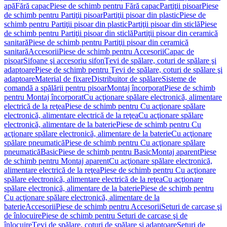
apă
Fără capac
Piese de schimb pentru Fără capac
Partiţii pisoar
Piese
de schimb pentru Partiţii pisoar
Partiţii pisoar din plastic
Piese de
schimb pentru Partiţii pisoar din plastic
Partiţii pisoar din sticlă
Piese
de schimb pentru Partiţii pisoar din sticlă
Partiţii pisoar din ceramică
sanitară
Piese de schimb pentru Partiţii pisoar din ceramică
sanitară
Accesorii
Piese de schimb pentru Accesorii
Capac de
pisoar
Sifoane şi accesoriu sifon
Ţevi de spălare, coturi de spălare şi
adaptoare
Piese de schimb pentru Ţevi de spălare, coturi de spălare şi
adaptoare
Material de fixare
Distribuitor de spălare
Sisteme de
comandă a spălării pentru pisoar
Montaj încorporat
Piese de schimb
pentru Montaj încorporat
Cu acţionare spălare electronică, alimentare
electrică de la reţea
Piese de schimb pentru Cu acţionare spălare
electronică, alimentare electrică de la reţea
Cu acţionare spălare
electronică, alimentare de la baterie
Piese de schimb pentru Cu
acţionare spălare electronică, alimentare de la baterie
Cu acţionare
spălare pneumatică
Piese de schimb pentru Cu acţionare spălare
pneumatică
Basic
Piese de schimb pentru Basic
Montaj aparent
Piese
de schimb pentru Montaj aparent
Cu acţionare spălare electronică,
alimentare electrică de la reţea
Piese de schimb pentru Cu acţionare
spălare electronică, alimentare electrică de la reţea
Cu acţionare
spălare electronică, alimentare de la baterie
Piese de schimb pentru
Cu acţionare spălare electronică, alimentare de la
baterie
Accesorii
Piese de schimb pentru Accesorii
Seturi de carcase şi
de înlocuire
Piese de schimb pentru Seturi de carcase şi de
înlocuire
Ţevi de spălare, coturi de spălare şi adaptoare
Seturi de