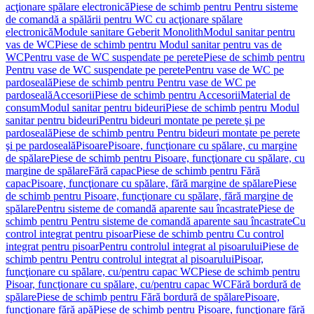
acţionare spălare electronică
Piese de schimb pentru Pentru sisteme
de comandă a spălării pentru WC cu acţionare spălare
electronică
Module sanitare Geberit Monolith
Modul sanitar pentru
vas de WC
Piese de schimb pentru Modul sanitar pentru vas de
WC
Pentru vase de WC suspendate pe perete
Piese de schimb pentru
Pentru vase de WC suspendate pe perete
Pentru vase de WC pe
pardoseală
Piese de schimb pentru Pentru vase de WC pe
pardoseală
Accesorii
Piese de schimb pentru Accesorii
Material de
consum
Modul sanitar pentru bideuri
Piese de schimb pentru Modul
sanitar pentru bideuri
Pentru bideuri montate pe perete şi pe
pardoseală
Piese de schimb pentru Pentru bideuri montate pe perete
şi pe pardoseală
Pisoare
Pisoare, funcţionare cu spălare, cu margine
de spălare
Piese de schimb pentru Pisoare, funcţionare cu spălare, cu
margine de spălare
Fără capac
Piese de schimb pentru Fără
capac
Pisoare, funcţionare cu spălare, fără margine de spălare
Piese
de schimb pentru Pisoare, funcţionare cu spălare, fără margine de
spălare
Pentru sisteme de comandă aparente sau încastrate
Piese de
schimb pentru Pentru sisteme de comandă aparente sau încastrate
Cu
control integrat pentru pisoar
Piese de schimb pentru Cu control
integrat pentru pisoar
Pentru controlul integrat al pisoarului
Piese de
schimb pentru Pentru controlul integrat al pisoarului
Pisoar,
funcţionare cu spălare, cu/pentru capac WC
Piese de schimb pentru
Pisoar, funcţionare cu spălare, cu/pentru capac WC
Fără bordură de
spălare
Piese de schimb pentru Fără bordură de spălare
Pisoare,
funcţionare fără apă
Piese de schimb pentru Pisoare, funcţionare fără