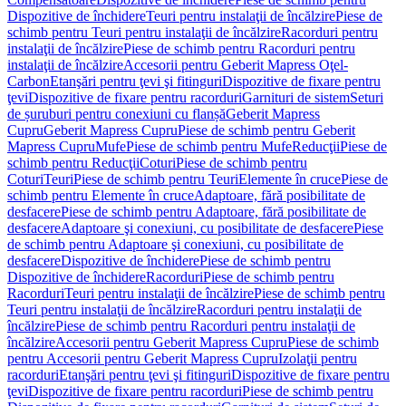
Dispozitive de închidere
Teuri pentru instalaţii de încălzire
Piese de
schimb pentru Teuri pentru instalaţii de încălzire
Racorduri pentru
instalaţii de încălzire
Piese de schimb pentru Racorduri pentru
instalaţii de încălzire
Accesorii pentru Geberit Mapress Oţel-
Carbon
Etanşări pentru ţevi şi fitinguri
Dispozitive de fixare pentru
ţevi
Dispozitive de fixare pentru racorduri
Garnituri de sistem
Seturi
de șuruburi pentru conexiuni cu flanșă
Geberit Mapress
Cupru
Geberit Mapress Cupru
Piese de schimb pentru Geberit
Mapress Cupru
Mufe
Piese de schimb pentru Mufe
Reducţii
Piese de
schimb pentru Reducţii
Coturi
Piese de schimb pentru
Coturi
Teuri
Piese de schimb pentru Teuri
Elemente în cruce
Piese de
schimb pentru Elemente în cruce
Adaptoare, fără posibilitate de
desfacere
Piese de schimb pentru Adaptoare, fără posibilitate de
desfacere
Adaptoare şi conexiuni, cu posibilitate de desfacere
Piese
de schimb pentru Adaptoare şi conexiuni, cu posibilitate de
desfacere
Dispozitive de închidere
Piese de schimb pentru
Dispozitive de închidere
Racorduri
Piese de schimb pentru
Racorduri
Teuri pentru instalaţii de încălzire
Piese de schimb pentru
Teuri pentru instalaţii de încălzire
Racorduri pentru instalaţii de
încălzire
Piese de schimb pentru Racorduri pentru instalaţii de
încălzire
Accesorii pentru Geberit Mapress Cupru
Piese de schimb
pentru Accesorii pentru Geberit Mapress Cupru
Izolaţii pentru
racorduri
Etanşări pentru ţevi şi fitinguri
Dispozitive de fixare pentru
ţevi
Dispozitive de fixare pentru racorduri
Piese de schimb pentru