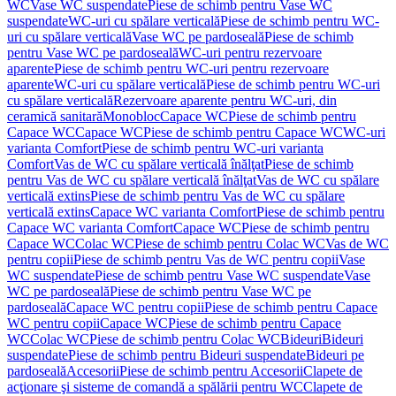
WC
Vase WC suspendate
Piese de schimb pentru Vase WC
suspendate
WC-uri cu spălare verticală
Piese de schimb pentru WC-
uri cu spălare verticală
Vase WC pe pardoseală
Piese de schimb
pentru Vase WC pe pardoseală
WC-uri pentru rezervoare
aparente
Piese de schimb pentru WC-uri pentru rezervoare
aparente
WC-uri cu spălare verticală
Piese de schimb pentru WC-uri
cu spălare verticală
Rezervoare aparente pentru WC-uri, din
ceramică sanitară
Monobloc
Capace WC
Piese de schimb pentru
Capace WC
Capace WC
Piese de schimb pentru Capace WC
WC-uri
varianta Comfort
Piese de schimb pentru WC-uri varianta
Comfort
Vas de WC cu spălare verticală înălţat
Piese de schimb
pentru Vas de WC cu spălare verticală înălţat
Vas de WC cu spălare
verticală extins
Piese de schimb pentru Vas de WC cu spălare
verticală extins
Capace WC varianta Comfort
Piese de schimb pentru
Capace WC varianta Comfort
Capace WC
Piese de schimb pentru
Capace WC
Colac WC
Piese de schimb pentru Colac WC
Vas de WC
pentru copii
Piese de schimb pentru Vas de WC pentru copii
Vase
WC suspendate
Piese de schimb pentru Vase WC suspendate
Vase
WC pe pardoseală
Piese de schimb pentru Vase WC pe
pardoseală
Capace WC pentru copii
Piese de schimb pentru Capace
WC pentru copii
Capace WC
Piese de schimb pentru Capace
WC
Colac WC
Piese de schimb pentru Colac WC
Bideuri
Bideuri
suspendate
Piese de schimb pentru Bideuri suspendate
Bideuri pe
pardoseală
Accesorii
Piese de schimb pentru Accesorii
Clapete de
acţionare şi sisteme de comandă a spălării pentru WC
Clapete de