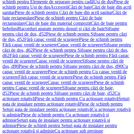
schimb pentru Elemente de separare pentru cadă
Uşi de duş
Piese de
schimb pentru Uşi de duş
Accesorii
Căzi de baie
Căzi de baie din acril
sanitar
Piese de schimb pentru Căzi de baie din acril sanitar
Căzi de
baie rectangulare
Piese de schimb pentru Căzi de baie
rectangulare
Căzi de baie din material compozit
Căzi de baie pentru
bebeluşi
Racorduri aparate pentru duşuri şi căzi de baie
Sifoane
pentru căzi de duş, d52
Piese de schimb pentru Sifoane pentru căzi
de duş, d52
Fără capac ventil de scurgere
Piese de schimb pentru
Fără capac ventil de scurgere
Capac ventil de scurgere
Sifoane pentru
căzi de duş, d62
Piese de schimb pentru Sifoane pentru căzi de duş,
d62
Fără capac ventil de scurgere
Piese de schimb pentru Fără capac
ventil de scurgere
Capac ventil de scurgere
Sifoane pentru căzi de
duş, d90
Piese de schimb pentru Sifoane pentru căzi de duş, d90
Cu
capac ventil de scurgere
Piese de schimb pentru Cu capac ventil de
scurgere
Fără capac ventil de scurgere
Piese de schimb pentru Fără
capac ventil de scurgere
Capac ventil de scurgere
Piese de schimb
pentru Capac ventil de scurgere
Sifoane pentru căzi de baie,
d52
Piese de schimb pentru Sifoane pentru căzi de baie, d52
Cu
acţionare rotativă
Piese de schimb pentru Cu acţionare rotativă
Seturi
gata de instalare pentru acţionare rotativă
Piese de schimb pentru
Seturi gata de instalare pentru acţionare rotativă
Cu acţionare rotativă
şi admisie
Piese de schimb pentru Cu acţionare rotativă şi
admisie
Seturi gata de instalare pentru acţionare rotativă şi
admisie
Piese de schimb pentru Seturi gata de instalare pentru
acţionare rotativă şi admisie
Cu acţionare sub presiune