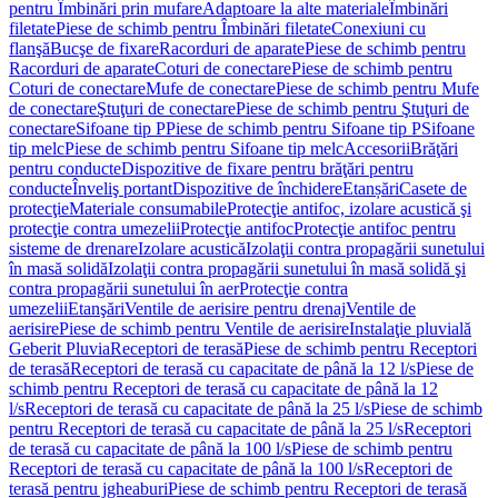
pentru Îmbinări prin mufare
Adaptoare la alte materiale
Îmbinări
filetate
Piese de schimb pentru Îmbinări filetate
Conexiuni cu
flanşă
Bucşe de fixare
Racorduri de aparate
Piese de schimb pentru
Racorduri de aparate
Coturi de conectare
Piese de schimb pentru
Coturi de conectare
Mufe de conectare
Piese de schimb pentru Mufe
de conectare
Ştuţuri de conectare
Piese de schimb pentru Ştuţuri de
conectare
Sifoane tip P
Piese de schimb pentru Sifoane tip P
Sifoane
tip melc
Piese de schimb pentru Sifoane tip melc
Accesorii
Brăţări
pentru conducte
Dispozitive de fixare pentru brăţări pentru
conducte
Înveliş portant
Dispozitive de închidere
Etanșări
Casete de
protecţie
Materiale consumabile
Protecţie antifoc, izolare acustică şi
protecţie contra umezelii
Protecţie antifoc
Protecţie antifoc pentru
sisteme de drenare
Izolare acustică
Izolaţii contra propagării sunetului
în masă solidă
Izolaţii contra propagării sunetului în masă solidă şi
contra propagării sunetului în aer
Protecţie contra
umezelii
Etanşări
Ventile de aerisire pentru drenaj
Ventile de
aerisire
Piese de schimb pentru Ventile de aerisire
Instalaţie pluvială
Geberit Pluvia
Receptori de terasă
Piese de schimb pentru Receptori
de terasă
Receptori de terasă cu capacitate de până la 12 l/s
Piese de
schimb pentru Receptori de terasă cu capacitate de până la 12
l/s
Receptori de terasă cu capacitate de până la 25 l/s
Piese de schimb
pentru Receptori de terasă cu capacitate de până la 25 l/s
Receptori
de terasă cu capacitate de până la 100 l/s
Piese de schimb pentru
Receptori de terasă cu capacitate de până la 100 l/s
Receptori de
terasă pentru jgheaburi
Piese de schimb pentru Receptori de terasă