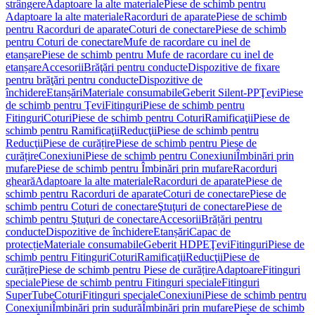
strângere
Adaptoare la alte materiale
Piese de schimb pentru
Adaptoare la alte materiale
Racorduri de aparate
Piese de schimb
pentru Racorduri de aparate
Coturi de conectare
Piese de schimb
pentru Coturi de conectare
Mufe de racordare cu inel de
etanșare
Piese de schimb pentru Mufe de racordare cu inel de
etanșare
Accesorii
Brăţări pentru conducte
Dispozitive de fixare
pentru brăţări pentru conducte
Dispozitive de
închidere
Etanșări
Materiale consumabile
Geberit Silent-PP
Ţevi
Piese
de schimb pentru Ţevi
Fitinguri
Piese de schimb pentru
Fitinguri
Coturi
Piese de schimb pentru Coturi
Ramificaţii
Piese de
schimb pentru Ramificaţii
Reducţii
Piese de schimb pentru
Reducţii
Piese de curățire
Piese de schimb pentru Piese de
curățire
Conexiuni
Piese de schimb pentru Conexiuni
Îmbinări prin
mufare
Piese de schimb pentru Îmbinări prin mufare
Racorduri
gheară
Adaptoare la alte materiale
Racorduri de aparate
Piese de
schimb pentru Racorduri de aparate
Coturi de conectare
Piese de
schimb pentru Coturi de conectare
Ştuţuri de conectare
Piese de
schimb pentru Ştuţuri de conectare
Accesorii
Brățări pentru
conducte
Dispozitive de închidere
Etanșări
Capac de
protecție
Materiale consumabile
Geberit HDPE
Ţevi
Fitinguri
Piese de
schimb pentru Fitinguri
Coturi
Ramificaţii
Reducţii
Piese de
curățire
Piese de schimb pentru Piese de curățire
Adaptoare
Fitinguri
speciale
Piese de schimb pentru Fitinguri speciale
Fitinguri
SuperTube
Coturi
Fitinguri speciale
Conexiuni
Piese de schimb pentru
Conexiuni
Îmbinări prin sudură
Îmbinări prin mufare
Piese de schimb