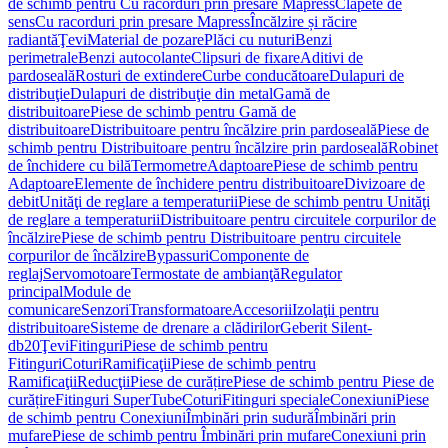
de schimb pentru Cu racorduri prin presare Mapress
Clapete de
sens
Cu racorduri prin presare Mapress
Încălzire și răcire
radiantă
Ţevi
Material de pozare
Plăci cu nuturi
Benzi
perimetrale
Benzi autocolante
Clipsuri de fixare
Aditivi de
pardoseală
Rosturi de extindere
Curbe conducătoare
Dulapuri de
distribuţie
Dulapuri de distribuţie din metal
Gamă de
distribuitoare
Piese de schimb pentru Gamă de
distribuitoare
Distribuitoare pentru încălzire prin pardoseală
Piese de
schimb pentru Distribuitoare pentru încălzire prin pardoseală
Robinet
de închidere cu bilă
Termometre
Adaptoare
Piese de schimb pentru
Adaptoare
Elemente de închidere pentru distribuitoare
Divizoare de
debit
Unităţi de reglare a temperaturii
Piese de schimb pentru Unităţi
de reglare a temperaturii
Distribuitoare pentru circuitele corpurilor de
încălzire
Piese de schimb pentru Distribuitoare pentru circuitele
corpurilor de încălzire
Bypassuri
Componente de
reglaj
Servomotoare
Termostate de ambianţă
Regulator
principal
Module de
comunicare
Senzori
Transformatoare
Accesorii
Izolaţii pentru
distribuitoare
Sisteme de drenare a clădirilor
Geberit Silent-
db20
Ţevi
Fitinguri
Piese de schimb pentru
Fitinguri
Coturi
Ramificaţii
Piese de schimb pentru
Ramificaţii
Reducţii
Piese de curățire
Piese de schimb pentru Piese de
curățire
Fitinguri SuperTube
Coturi
Fitinguri speciale
Conexiuni
Piese
de schimb pentru Conexiuni
Îmbinări prin sudură
Îmbinări prin
mufare
Piese de schimb pentru Îmbinări prin mufare
Conexiuni prin