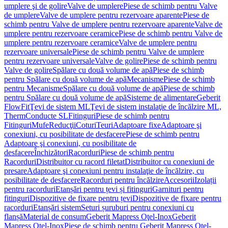
umplere şi de golire
Valve de umplere
Piese de schimb pentru Valve
de umplere
Valve de umplere pentru rezervoare aparente
Piese de
schimb pentru Valve de umplere pentru rezervoare aparente
Valve de
umplere pentru rezervoare ceramice
Piese de schimb pentru Valve de
umplere pentru rezervoare ceramice
Valve de umplere pentru
rezervoare universale
Piese de schimb pentru Valve de umplere
pentru rezervoare universale
Valve de golire
Piese de schimb pentru
Valve de golire
Spălare cu două volume de apă
Piese de schimb
pentru Spălare cu două volume de apă
Mecanisme
Piese de schimb
pentru Mecanisme
Spălare cu două volume de apă
Piese de schimb
pentru Spălare cu două volume de apă
Sisteme de alimentare
Geberit
FlowFit
Ţevi de sistem ML
Ţevi de sistem instalaţie de încălzire ML,
Therm
Conducte SL
Fitinguri
Piese de schimb pentru
Fitinguri
Mufe
Reducţii
Coturi
Teuri
Adaptoare fixe
Adaptoare şi
conexiuni, cu posibilitate de desfacere
Piese de schimb pentru
Adaptoare şi conexiuni, cu posibilitate de
desfacere
Închizători
Racorduri
Piese de schimb pentru
Racorduri
Distribuitor cu racord filetat
Distribuitor cu conexiuni de
presare
Adaptoare şi conexiuni pentru instalaţie de încălzire, cu
posibilitate de desfacere
Racorduri pentru încălzire
Accesorii
Izolații
pentru racorduri
Etanșări pentru țevi și fitinguri
Garnituri pentru
fitinguri
Dispozitive de fixare pentru țevi
Dispozitive de fixare pentru
racorduri
Etanșări sistem
Seturi șuruburi pentru conexiuni cu
flanșă
Material de consum
Geberit Mapress Oţel-Inox
Geberit
Mapress Oţel-Inox
Piese de schimb pentru Geberit Mapress Oţel-