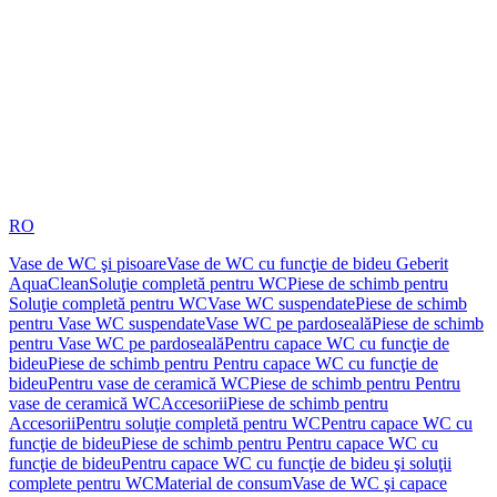
RO
Vase de WC şi pisoare
Vase de WC cu funcţie de bideu Geberit
AquaClean
Soluţie completă pentru WC
Piese de schimb pentru
Soluţie completă pentru WC
Vase WC suspendate
Piese de schimb
pentru Vase WC suspendate
Vase WC pe pardoseală
Piese de schimb
pentru Vase WC pe pardoseală
Pentru capace WC cu funcţie de
bideu
Piese de schimb pentru Pentru capace WC cu funcţie de
bideu
Pentru vase de ceramică WC
Piese de schimb pentru Pentru
vase de ceramică WC
Accesorii
Piese de schimb pentru
Accesorii
Pentru soluţie completă pentru WC
Pentru capace WC cu
funcţie de bideu
Piese de schimb pentru Pentru capace WC cu
funcţie de bideu
Pentru capace WC cu funcţie de bideu şi soluţii
complete pentru WC
Material de consum
Vase de WC şi capace