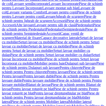
de colţ
Lavoare semiîncorporate
Lavoare încorporate
Piese de schimb
pentru Lavoare încorporate
Lavoare montat sub blat
Lavoare de
colţ
Lavoare varianta Comfort
Lavoare pentru copii
Piese de schimb
pentru Lavoare pentru copii
Lavoare
Jgheab de scurgere
Piese de
schimb pentru Jgheab de scurgere
Accesorii
Piese de schimb pentru
Accesorii
Alte lavoare
Lavoare pentru săli de clasă
Piedestaluri
Piese
de schimb pentru Piedestaluri
Piedestaluri
Semipiedestale
Piese de
schimb pentru Semipiedestale
Accesorii
Capac ventil de
scurgere
Material de fixare
Capace decorative laterale
Seturi de lavoar
cu mobilier
Seturi lavoar cu mobilier
Piese de schimb pentru Seturi
lavoar cu mobilier
Seturi de lavoar cu mobilier
Piese de schimb
pentru Seturi de lavoar cu mobilier
Seturi lavoar mobilier cu
dulap
Piese de schimb pentru Seturi lavoar mobilier cu dulap
Seturi
lavoar încorporat cu mobilier
Piese de schimb pentru Seturi lavoar
încorporat cu mobilier
Mobilier pentru baie
Dulapuri sub lavoare
Piese
de schimb pentru Dulapuri sub lavoare
Pentru chiuvete
Piese de
schimb pentru Pentru chiuvete
Pentru lavoare
Piese de schimb pentru
Pentru lavoare
Pentru lavoare duble
Piese de schimb pentru Pentru
lavoare duble
Pentru lavoare mobilier
Piese de schimb pentru Pentru
lavoare mobilier
Blaturi de lavoar
Piese de schimb pentru Blaturi de
lavoar
Pentru lavoar rotunjit pe blat
Piese de schimb pentru Pentru
lavoar rotunjit pe blat
Pentru lavoar dreptunghiular pe blat
Piese de
schimb pentru Pentru lavoar dreptunghiular pe blat
Mobilier
lateral
Piese de schimb pentru Mobilier lateral
Mobilier lateral
mic
Piese de schimb pentru Mobilier lateral mic
Mobilier înalt
Piese de