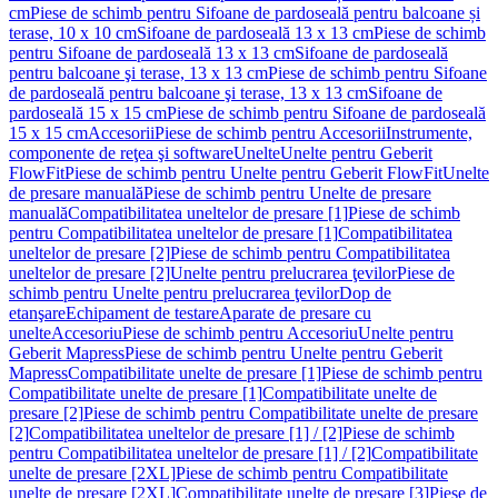
cm
Piese de schimb pentru Sifoane de pardoseală pentru balcoane și
terase, 10 x 10 cm
Sifoane de pardoseală 13 x 13 cm
Piese de schimb
pentru Sifoane de pardoseală 13 x 13 cm
Sifoane de pardoseală
pentru balcoane şi terase, 13 x 13 cm
Piese de schimb pentru Sifoane
de pardoseală pentru balcoane şi terase, 13 x 13 cm
Sifoane de
pardoseală 15 x 15 cm
Piese de schimb pentru Sifoane de pardoseală
15 x 15 cm
Accesorii
Piese de schimb pentru Accesorii
Instrumente,
componente de reţea şi software
Unelte
Unelte pentru Geberit
FlowFit
Piese de schimb pentru Unelte pentru Geberit FlowFit
Unelte
de presare manuală
Piese de schimb pentru Unelte de presare
manuală
Compatibilitatea uneltelor de presare [1]
Piese de schimb
pentru Compatibilitatea uneltelor de presare [1]
Compatibilitatea
uneltelor de presare [2]
Piese de schimb pentru Compatibilitatea
uneltelor de presare [2]
Unelte pentru prelucrarea ţevilor
Piese de
schimb pentru Unelte pentru prelucrarea ţevilor
Dop de
etanşare
Echipament de testare
Aparate de presare cu
unelte
Accesoriu
Piese de schimb pentru Accesoriu
Unelte pentru
Geberit Mapress
Piese de schimb pentru Unelte pentru Geberit
Mapress
Compatibilitate unelte de presare [1]
Piese de schimb pentru
Compatibilitate unelte de presare [1]
Compatibilitate unelte de
presare [2]
Piese de schimb pentru Compatibilitate unelte de presare
[2]
Compatibilitatea uneltelor de presare [1] / [2]
Piese de schimb
pentru Compatibilitatea uneltelor de presare [1] / [2]
Compatibilitate
unelte de presare [2XL]
Piese de schimb pentru Compatibilitate
unelte de presare [2XL]
Compatibilitate unelte de presare [3]
Piese de