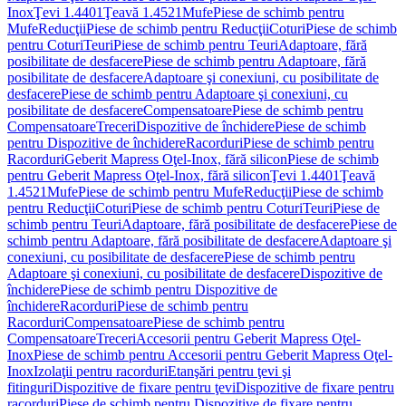
Inox
Ţevi 1.4401
Ţeavă 1.4521
Mufe
Piese de schimb pentru
Mufe
Reducţii
Piese de schimb pentru Reducţii
Coturi
Piese de schimb
pentru Coturi
Teuri
Piese de schimb pentru Teuri
Adaptoare, fără
posibilitate de desfacere
Piese de schimb pentru Adaptoare, fără
posibilitate de desfacere
Adaptoare şi conexiuni, cu posibilitate de
desfacere
Piese de schimb pentru Adaptoare şi conexiuni, cu
posibilitate de desfacere
Compensatoare
Piese de schimb pentru
Compensatoare
Treceri
Dispozitive de închidere
Piese de schimb
pentru Dispozitive de închidere
Racorduri
Piese de schimb pentru
Racorduri
Geberit Mapress Oţel-Inox, fără silicon
Piese de schimb
pentru Geberit Mapress Oţel-Inox, fără silicon
Ţevi 1.4401
Ţeavă
1.4521
Mufe
Piese de schimb pentru Mufe
Reducţii
Piese de schimb
pentru Reducţii
Coturi
Piese de schimb pentru Coturi
Teuri
Piese de
schimb pentru Teuri
Adaptoare, fără posibilitate de desfacere
Piese de
schimb pentru Adaptoare, fără posibilitate de desfacere
Adaptoare şi
conexiuni, cu posibilitate de desfacere
Piese de schimb pentru
Adaptoare şi conexiuni, cu posibilitate de desfacere
Dispozitive de
închidere
Piese de schimb pentru Dispozitive de
închidere
Racorduri
Piese de schimb pentru
Racorduri
Compensatoare
Piese de schimb pentru
Compensatoare
Treceri
Accesorii pentru Geberit Mapress Oţel-
Inox
Piese de schimb pentru Accesorii pentru Geberit Mapress Oţel-
Inox
Izolaţii pentru racorduri
Etanşări pentru ţevi şi
fitinguri
Dispozitive de fixare pentru ţevi
Dispozitive de fixare pentru
racorduri
Piese de schimb pentru Dispozitive de fixare pentru