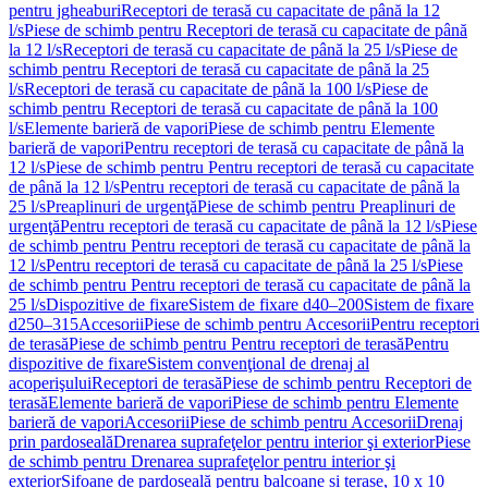
pentru jgheaburi
Receptori de terasă cu capacitate de până la 12
l/s
Piese de schimb pentru Receptori de terasă cu capacitate de până
la 12 l/s
Receptori de terasă cu capacitate de până la 25 l/s
Piese de
schimb pentru Receptori de terasă cu capacitate de până la 25
l/s
Receptori de terasă cu capacitate de până la 100 l/s
Piese de
schimb pentru Receptori de terasă cu capacitate de până la 100
l/s
Elemente barieră de vapori
Piese de schimb pentru Elemente
barieră de vapori
Pentru receptori de terasă cu capacitate de până la
12 l/s
Piese de schimb pentru Pentru receptori de terasă cu capacitate
de până la 12 l/s
Pentru receptori de terasă cu capacitate de până la
25 l/s
Preaplinuri de urgenţă
Piese de schimb pentru Preaplinuri de
urgenţă
Pentru receptori de terasă cu capacitate de până la 12 l/s
Piese
de schimb pentru Pentru receptori de terasă cu capacitate de până la
12 l/s
Pentru receptori de terasă cu capacitate de până la 25 l/s
Piese
de schimb pentru Pentru receptori de terasă cu capacitate de până la
25 l/s
Dispozitive de fixare
Sistem de fixare d40–200
Sistem de fixare
d250–315
Accesorii
Piese de schimb pentru Accesorii
Pentru receptori
de terasă
Piese de schimb pentru Pentru receptori de terasă
Pentru
dispozitive de fixare
Sistem convenţional de drenaj al
acoperişului
Receptori de terasă
Piese de schimb pentru Receptori de
terasă
Elemente barieră de vapori
Piese de schimb pentru Elemente
barieră de vapori
Accesorii
Piese de schimb pentru Accesorii
Drenaj
prin pardoseală
Drenarea suprafeţelor pentru interior şi exterior
Piese
de schimb pentru Drenarea suprafeţelor pentru interior şi
exterior
Sifoane de pardoseală pentru balcoane și terase, 10 x 10