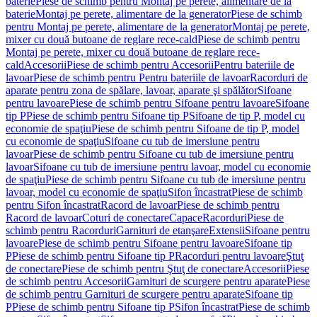
baterie
Piese de schimb pentru Montaj pe perete, alimentare de la
baterie
Montaj pe perete, alimentare de la generator
Piese de schimb
pentru Montaj pe perete, alimentare de la generator
Montaj pe perete,
mixer cu două butoane de reglare rece-cald
Piese de schimb pentru
Montaj pe perete, mixer cu două butoane de reglare rece-
cald
Accesorii
Piese de schimb pentru Accesorii
Pentru bateriile de
lavoar
Piese de schimb pentru Pentru bateriile de lavoar
Racorduri de
aparate pentru zona de spălare, lavoar, aparate şi spălător
Sifoane
pentru lavoare
Piese de schimb pentru Sifoane pentru lavoare
Sifoane
tip P
Piese de schimb pentru Sifoane tip P
Sifoane de tip P, model cu
economie de spaţiu
Piese de schimb pentru Sifoane de tip P, model
cu economie de spaţiu
Sifoane cu tub de imersiune pentru
lavoar
Piese de schimb pentru Sifoane cu tub de imersiune pentru
lavoar
Sifoane cu tub de imersiune pentru lavoar, model cu economie
de spaţiu
Piese de schimb pentru Sifoane cu tub de imersiune pentru
lavoar, model cu economie de spaţiu
Sifon încastrat
Piese de schimb
pentru Sifon încastrat
Racord de lavoar
Piese de schimb pentru
Racord de lavoar
Coturi de conectare
Capace
Racorduri
Piese de
schimb pentru Racorduri
Garnituri de etanşare
Extensii
Sifoane pentru
lavoare
Piese de schimb pentru Sifoane pentru lavoare
Sifoane tip
P
Piese de schimb pentru Sifoane tip P
Racorduri pentru lavoare
Ştuţ
de conectare
Piese de schimb pentru Ştuţ de conectare
Accesorii
Piese
de schimb pentru Accesorii
Garnituri de scurgere pentru aparate
Piese
de schimb pentru Garnituri de scurgere pentru aparate
Sifoane tip
P
Piese de schimb pentru Sifoane tip P
Sifon încastrat
Piese de schimb