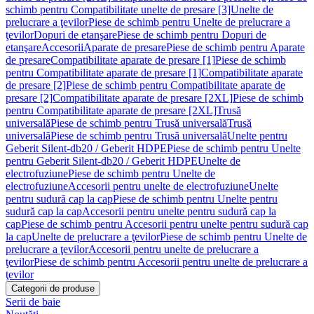
schimb pentru Compatibilitate unelte de presare [3]
Unelte de
prelucrare a ţevilor
Piese de schimb pentru Unelte de prelucrare a
ţevilor
Dopuri de etanşare
Piese de schimb pentru Dopuri de
etanşare
Accesorii
Aparate de presare
Piese de schimb pentru Aparate
de presare
Compatibilitate aparate de presare [1]
Piese de schimb
pentru Compatibilitate aparate de presare [1]
Compatibilitate aparate
de presare [2]
Piese de schimb pentru Compatibilitate aparate de
presare [2]
Compatibilitate aparate de presare [2XL]
Piese de schimb
pentru Compatibilitate aparate de presare [2XL]
Trusă
universală
Piese de schimb pentru Trusă universală
Trusă
universală
Piese de schimb pentru Trusă universală
Unelte pentru
Geberit Silent-db20 / Geberit HDPE
Piese de schimb pentru Unelte
pentru Geberit Silent-db20 / Geberit HDPE
Unelte de
electrofuziune
Piese de schimb pentru Unelte de
electrofuziune
Accesorii pentru unelte de electrofuziune
Unelte
pentru sudură cap la cap
Piese de schimb pentru Unelte pentru
sudură cap la cap
Accesorii pentru unelte pentru sudură cap la
cap
Piese de schimb pentru Accesorii pentru unelte pentru sudură cap
la cap
Unelte de prelucrare a ţevilor
Piese de schimb pentru Unelte de
prelucrare a ţevilor
Accesorii pentru unelte de prelucrare a
ţevilor
Piese de schimb pentru Accesorii pentru unelte de prelucrare a
ţevilor
Categorii de produse
Serii de baie