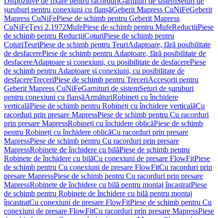
Dispozitive de fixare pentru racorduri
Garnituri de sistem
Seturi de
șuruburi pentru conexiuni cu flanșă
Geberit Mapress CuNiFe
Geberit
Mapress CuNiFe
Piese de schimb pentru Geberit Mapress
CuNiFe
Ţevi 2.1972
Mufe
Piese de schimb pentru Mufe
Reducţii
Piese
de schimb pentru Reducţii
Coturi
Piese de schimb pentru
Coturi
Teuri
Piese de schimb pentru Teuri
Adaptoare, fără posibilitate
de desfacere
Piese de schimb pentru Adaptoare, fără posibilitate de
desfacere
Adaptoare şi conexiuni, cu posibilitate de desfacere
Piese
de schimb pentru Adaptoare şi conexiuni, cu posibilitate de
desfacere
Treceri
Piese de schimb pentru Treceri
Accesorii pentru
Geberit Mapress CuNiFe
Garnituri de sistem
Seturi de șuruburi
pentru conexiuni cu flanșă
Armături
Robineți cu închidere
verticală
Piese de schimb pentru Robineți cu închidere verticală
Cu
racorduri prin presare Mapress
Piese de schimb pentru Cu racorduri
prin presare Mapress
Robineți cu închidere oblică
Piese de schimb
pentru Robineți cu închidere oblică
Cu racorduri prin presare
Mapress
Piese de schimb pentru Cu racorduri prin presare
Mapress
Robinete de închidere cu bilă
Piese de schimb pentru
Robinete de închidere cu bilă
Cu conexiuni de presare FlowFit
Piese
de schimb pentru Cu conexiuni de presare FlowFit
Cu racorduri prin
presare Mapress
Piese de schimb pentru Cu racorduri prin presare
Mapress
Robinete de închidere cu bilă pentru montaj încastrat
Piese
de schimb pentru Robinete de închidere cu bilă pentru montaj
încastrat
Cu conexiuni de presare FlowFit
Piese de schimb pentru Cu
conexiuni de presare FlowFit
Cu racorduri prin presare Mapress
Piese