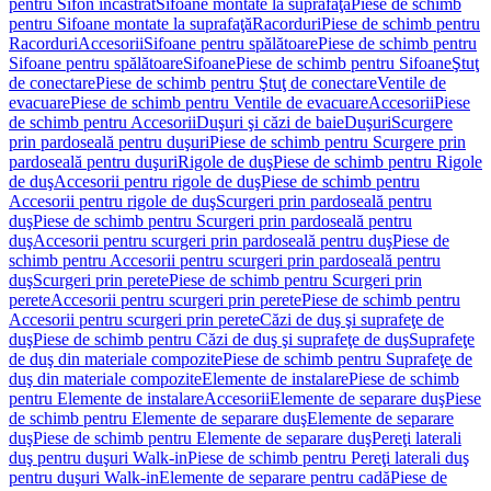
pentru Sifon încastrat
Sifoane montate la suprafaţă
Piese de schimb
pentru Sifoane montate la suprafaţă
Racorduri
Piese de schimb pentru
Racorduri
Accesorii
Sifoane pentru spălătoare
Piese de schimb pentru
Sifoane pentru spălătoare
Sifoane
Piese de schimb pentru Sifoane
Ştuţ
de conectare
Piese de schimb pentru Ştuţ de conectare
Ventile de
evacuare
Piese de schimb pentru Ventile de evacuare
Accesorii
Piese
de schimb pentru Accesorii
Duşuri şi căzi de baie
Duşuri
Scurgere
prin pardoseală pentru duşuri
Piese de schimb pentru Scurgere prin
pardoseală pentru duşuri
Rigole de duş
Piese de schimb pentru Rigole
de duş
Accesorii pentru rigole de duş
Piese de schimb pentru
Accesorii pentru rigole de duş
Scurgeri prin pardoseală pentru
duş
Piese de schimb pentru Scurgeri prin pardoseală pentru
duş
Accesorii pentru scurgeri prin pardoseală pentru duş
Piese de
schimb pentru Accesorii pentru scurgeri prin pardoseală pentru
duş
Scurgeri prin perete
Piese de schimb pentru Scurgeri prin
perete
Accesorii pentru scurgeri prin perete
Piese de schimb pentru
Accesorii pentru scurgeri prin perete
Căzi de duş şi suprafeţe de
duş
Piese de schimb pentru Căzi de duş şi suprafeţe de duş
Suprafeţe
de duş din materiale compozite
Piese de schimb pentru Suprafeţe de
duş din materiale compozite
Elemente de instalare
Piese de schimb
pentru Elemente de instalare
Accesorii
Elemente de separare duş
Piese
de schimb pentru Elemente de separare duş
Elemente de separare
duş
Piese de schimb pentru Elemente de separare duş
Pereţi laterali
duş pentru duşuri Walk-in
Piese de schimb pentru Pereţi laterali duş
pentru duşuri Walk-in
Elemente de separare pentru cadă
Piese de