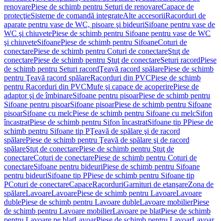
renovare
Piese de schimb pentru Seturi de renovare
Capace de
protecţie
Sisteme de comandă integrate
Alte accesorii
Racorduri de
aparate pentru vase de WC, pisoare şi bideuri
Sifoane pentru vase de
WC şi chiuvete
Piese de schimb pentru Sifoane pentru vase de WC
şi chiuvete
Sifoane
Piese de schimb pentru Sifoane
Coturi de
conectare
Piese de schimb pentru Coturi de conectare
Ştuţ de
conectare
Piese de schimb pentru Ştuţ de conectare
Seturi racord
Piese
de schimb pentru Seturi racord
Ţeavă racord spălare
Piese de schimb
pentru Ţeavă racord spălare
Racorduri din PVC
Piese de schimb
pentru Racorduri din PVC
Mufe şi capace de acoperire
Piese de
adaptor şi de îmbinare
Sifoane pentru pisoar
Piese de schimb pentru
Sifoane pentru pisoar
Sifoane pisoar
Piese de schimb pentru Sifoane
pisoar
Sifoane cu melc
Piese de schimb pentru Sifoane cu melc
Sifon
încastrat
Piese de schimb pentru Sifon încastrat
Sifoane tip P
Piese de
schimb pentru Sifoane tip P
Ţeavă de spălare şi de racord
spălare
Piese de schimb pentru Ţeavă de spălare şi de racord
spălare
Ştuţ de conectare
Piese de schimb pentru Ştuţ de
conectare
Coturi de conectare
Piese de schimb pentru Coturi de
conectare
Sifoane pentru bideuri
Piese de schimb pentru Sifoane
pentru bideuri
Sifoane tip P
Piese de schimb pentru Sifoane tip
P
Coturi de conectare
Capace
Racorduri
Garnituri de etanşare
Zona de
spălare
Lavoare
Lavoare
Piese de schimb pentru Lavoare
Lavoare
duble
Piese de schimb pentru Lavoare duble
Lavoare mobilier
Piese
de schimb pentru Lavoare mobilier
Lavoare pe blat
Piese de schimb
pentru Lavoare pe blat
Lavoar
Piese de schimb pentru Lavoar
Lavoar