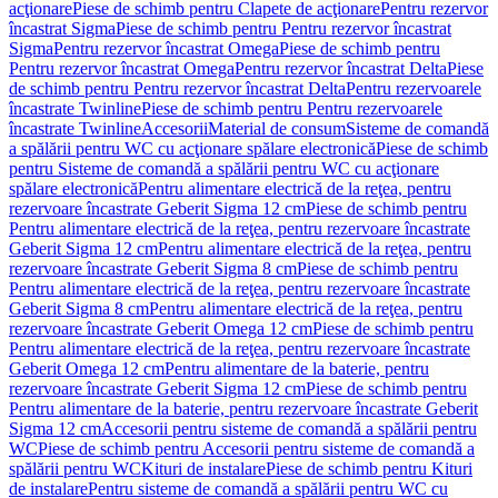
acţionare
Piese de schimb pentru Clapete de acţionare
Pentru rezervor
încastrat Sigma
Piese de schimb pentru Pentru rezervor încastrat
Sigma
Pentru rezervor încastrat Omega
Piese de schimb pentru
Pentru rezervor încastrat Omega
Pentru rezervor încastrat Delta
Piese
de schimb pentru Pentru rezervor încastrat Delta
Pentru rezervoarele
încastrate Twinline
Piese de schimb pentru Pentru rezervoarele
încastrate Twinline
Accesorii
Material de consum
Sisteme de comandă
a spălării pentru WC cu acţionare spălare electronică
Piese de schimb
pentru Sisteme de comandă a spălării pentru WC cu acţionare
spălare electronică
Pentru alimentare electrică de la reţea, pentru
rezervoare încastrate Geberit Sigma 12 cm
Piese de schimb pentru
Pentru alimentare electrică de la reţea, pentru rezervoare încastrate
Geberit Sigma 12 cm
Pentru alimentare electrică de la reţea, pentru
rezervoare încastrate Geberit Sigma 8 cm
Piese de schimb pentru
Pentru alimentare electrică de la reţea, pentru rezervoare încastrate
Geberit Sigma 8 cm
Pentru alimentare electrică de la reţea, pentru
rezervoare încastrate Geberit Omega 12 cm
Piese de schimb pentru
Pentru alimentare electrică de la reţea, pentru rezervoare încastrate
Geberit Omega 12 cm
Pentru alimentare de la baterie, pentru
rezervoare încastrate Geberit Sigma 12 cm
Piese de schimb pentru
Pentru alimentare de la baterie, pentru rezervoare încastrate Geberit
Sigma 12 cm
Accesorii pentru sisteme de comandă a spălării pentru
WC
Piese de schimb pentru Accesorii pentru sisteme de comandă a
spălării pentru WC
Kituri de instalare
Piese de schimb pentru Kituri
de instalare
Pentru sisteme de comandă a spălării pentru WC cu