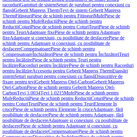
racorduri
Garnituri de sistem
Seturi de șuruburi pentru conexiuni cu
flanșă
Geberit Mapress Therm
Ţevi de sistem Geberit Mapress
Therm
Fitinguri
Piese de schimb pentru Fitinguri
Mufe
Piese de
schimb pentru Mufe
Reducţii
Piese de schimb pentru
Reducţii
Coturi
Piese de schimb pentru Coturi
Teuri
Piese de schimb
pentru Teuri
Adaptoare fixe
Piese de schimb pentru Adaptoare
fixe
Adaptoare şi conexiuni, cu posibilitate de desfacere
Piese de
schimb pentru Adaptoare şi conexiuni, cu posibilitate de
desfacere
Compensatoare
Piese de schimb pentru
Compensatoare
Închizători
Piese de schimb pentru Închizători
Teuri
pentru încălzire
Piese de schimb pentru Teuri pentru
încălzire
Racorduri pentru încălzire
Piese de schimb pentru Racorduri
pentru încălzire
Accesoriu pentru Geberit Mapress Therm
Etanşări
sistem
Seturi şuruburi pentru conexiuni cu flanşă
Dispozitive de
fixare pentru ţevi
Geberit Mapress Oţel-Carbon
Geberit Mapress
Oţel-Carbon
Piese de schimb pentru Geberit Mapress Oţel-
Carbon
Ţevi 1.0034
Ţevi 1.0215
Mufe
Piese de schimb pentru
Mufe
Reducţii
Piese de schimb pentru Reducţii
Coturi
Piese de schimb
pentru Coturi
Teuri
Piese de schimb pentru Teuri
Elemente în
cruce
Piese de schimb pentru Elemente în cruce
Adaptoare, fără
posibilitate de desfacere
Piese de schimb pentru Adaptoare, fără
posibilitate de desfacere
Adaptoare şi conexiuni, cu posibilitate de
desfacere
Piese de schimb pentru Adaptoare şi conexiuni, cu
posibilitate de desfacere
Compensatoare
Piese de schimb pentru
Compensatoare
Dispozitive de închidere
Piese de schimb pentru