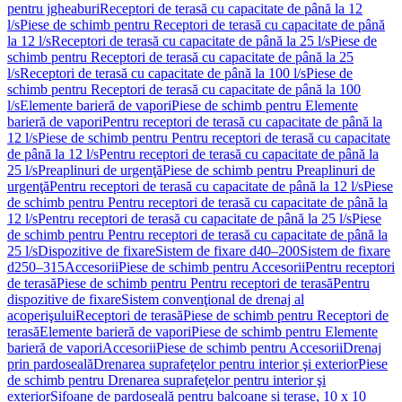
pentru jgheaburi
Receptori de terasă cu capacitate de până la 12
l/s
Piese de schimb pentru Receptori de terasă cu capacitate de până
la 12 l/s
Receptori de terasă cu capacitate de până la 25 l/s
Piese de
schimb pentru Receptori de terasă cu capacitate de până la 25
l/s
Receptori de terasă cu capacitate de până la 100 l/s
Piese de
schimb pentru Receptori de terasă cu capacitate de până la 100
l/s
Elemente barieră de vapori
Piese de schimb pentru Elemente
barieră de vapori
Pentru receptori de terasă cu capacitate de până la
12 l/s
Piese de schimb pentru Pentru receptori de terasă cu capacitate
de până la 12 l/s
Pentru receptori de terasă cu capacitate de până la
25 l/s
Preaplinuri de urgenţă
Piese de schimb pentru Preaplinuri de
urgenţă
Pentru receptori de terasă cu capacitate de până la 12 l/s
Piese
de schimb pentru Pentru receptori de terasă cu capacitate de până la
12 l/s
Pentru receptori de terasă cu capacitate de până la 25 l/s
Piese
de schimb pentru Pentru receptori de terasă cu capacitate de până la
25 l/s
Dispozitive de fixare
Sistem de fixare d40–200
Sistem de fixare
d250–315
Accesorii
Piese de schimb pentru Accesorii
Pentru receptori
de terasă
Piese de schimb pentru Pentru receptori de terasă
Pentru
dispozitive de fixare
Sistem convenţional de drenaj al
acoperişului
Receptori de terasă
Piese de schimb pentru Receptori de
terasă
Elemente barieră de vapori
Piese de schimb pentru Elemente
barieră de vapori
Accesorii
Piese de schimb pentru Accesorii
Drenaj
prin pardoseală
Drenarea suprafeţelor pentru interior şi exterior
Piese
de schimb pentru Drenarea suprafeţelor pentru interior şi
exterior
Sifoane de pardoseală pentru balcoane și terase, 10 x 10