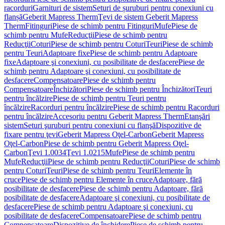
racorduri
Garnituri de sistem
Seturi de șuruburi pentru conexiuni cu
flanșă
Geberit Mapress Therm
Ţevi de sistem Geberit Mapress
Therm
Fitinguri
Piese de schimb pentru Fitinguri
Mufe
Piese de
schimb pentru Mufe
Reducţii
Piese de schimb pentru
Reducţii
Coturi
Piese de schimb pentru Coturi
Teuri
Piese de schimb
pentru Teuri
Adaptoare fixe
Piese de schimb pentru Adaptoare
fixe
Adaptoare şi conexiuni, cu posibilitate de desfacere
Piese de
schimb pentru Adaptoare şi conexiuni, cu posibilitate de
desfacere
Compensatoare
Piese de schimb pentru
Compensatoare
Închizători
Piese de schimb pentru Închizători
Teuri
pentru încălzire
Piese de schimb pentru Teuri pentru
încălzire
Racorduri pentru încălzire
Piese de schimb pentru Racorduri
pentru încălzire
Accesoriu pentru Geberit Mapress Therm
Etanşări
sistem
Seturi şuruburi pentru conexiuni cu flanşă
Dispozitive de
fixare pentru ţevi
Geberit Mapress Oţel-Carbon
Geberit Mapress
Oţel-Carbon
Piese de schimb pentru Geberit Mapress Oţel-
Carbon
Ţevi 1.0034
Ţevi 1.0215
Mufe
Piese de schimb pentru
Mufe
Reducţii
Piese de schimb pentru Reducţii
Coturi
Piese de schimb
pentru Coturi
Teuri
Piese de schimb pentru Teuri
Elemente în
cruce
Piese de schimb pentru Elemente în cruce
Adaptoare, fără
posibilitate de desfacere
Piese de schimb pentru Adaptoare, fără
posibilitate de desfacere
Adaptoare şi conexiuni, cu posibilitate de
desfacere
Piese de schimb pentru Adaptoare şi conexiuni, cu
posibilitate de desfacere
Compensatoare
Piese de schimb pentru
Compensatoare
Dispozitive de închidere
Piese de schimb pentru