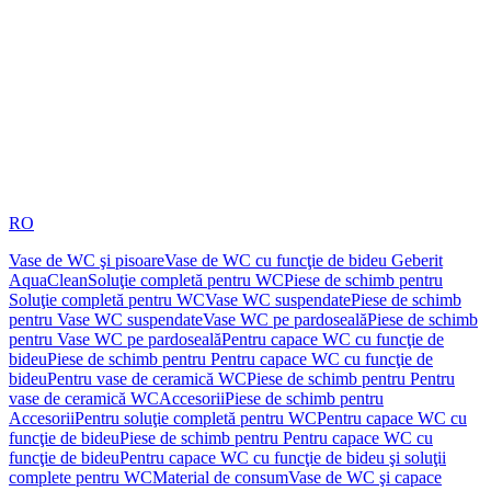
RO
Vase de WC şi pisoare
Vase de WC cu funcţie de bideu Geberit
AquaClean
Soluţie completă pentru WC
Piese de schimb pentru
Soluţie completă pentru WC
Vase WC suspendate
Piese de schimb
pentru Vase WC suspendate
Vase WC pe pardoseală
Piese de schimb
pentru Vase WC pe pardoseală
Pentru capace WC cu funcţie de
bideu
Piese de schimb pentru Pentru capace WC cu funcţie de
bideu
Pentru vase de ceramică WC
Piese de schimb pentru Pentru
vase de ceramică WC
Accesorii
Piese de schimb pentru
Accesorii
Pentru soluţie completă pentru WC
Pentru capace WC cu
funcţie de bideu
Piese de schimb pentru Pentru capace WC cu
funcţie de bideu
Pentru capace WC cu funcţie de bideu şi soluţii
complete pentru WC
Material de consum
Vase de WC şi capace