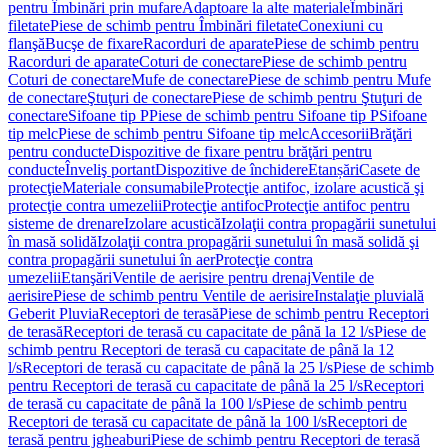
pentru Îmbinări prin mufare
Adaptoare la alte materiale
Îmbinări
filetate
Piese de schimb pentru Îmbinări filetate
Conexiuni cu
flanşă
Bucşe de fixare
Racorduri de aparate
Piese de schimb pentru
Racorduri de aparate
Coturi de conectare
Piese de schimb pentru
Coturi de conectare
Mufe de conectare
Piese de schimb pentru Mufe
de conectare
Ştuţuri de conectare
Piese de schimb pentru Ştuţuri de
conectare
Sifoane tip P
Piese de schimb pentru Sifoane tip P
Sifoane
tip melc
Piese de schimb pentru Sifoane tip melc
Accesorii
Brăţări
pentru conducte
Dispozitive de fixare pentru brăţări pentru
conducte
Înveliş portant
Dispozitive de închidere
Etanșări
Casete de
protecţie
Materiale consumabile
Protecţie antifoc, izolare acustică şi
protecţie contra umezelii
Protecţie antifoc
Protecţie antifoc pentru
sisteme de drenare
Izolare acustică
Izolaţii contra propagării sunetului
în masă solidă
Izolaţii contra propagării sunetului în masă solidă şi
contra propagării sunetului în aer
Protecţie contra
umezelii
Etanşări
Ventile de aerisire pentru drenaj
Ventile de
aerisire
Piese de schimb pentru Ventile de aerisire
Instalaţie pluvială
Geberit Pluvia
Receptori de terasă
Piese de schimb pentru Receptori
de terasă
Receptori de terasă cu capacitate de până la 12 l/s
Piese de
schimb pentru Receptori de terasă cu capacitate de până la 12
l/s
Receptori de terasă cu capacitate de până la 25 l/s
Piese de schimb
pentru Receptori de terasă cu capacitate de până la 25 l/s
Receptori
de terasă cu capacitate de până la 100 l/s
Piese de schimb pentru
Receptori de terasă cu capacitate de până la 100 l/s
Receptori de
terasă pentru jgheaburi
Piese de schimb pentru Receptori de terasă