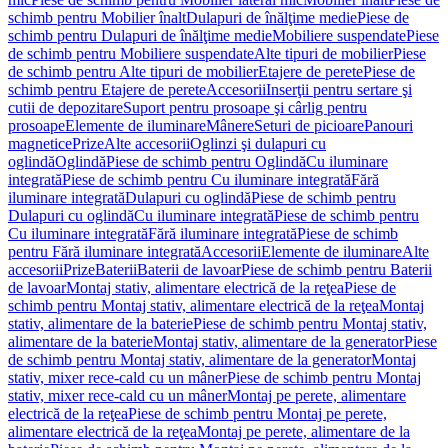
schimb pentru Mobilier înalt
Dulapuri de înălţime medie
Piese de
schimb pentru Dulapuri de înălţime medie
Mobiliere suspendate
Piese
de schimb pentru Mobiliere suspendate
Alte tipuri de mobilier
Piese
de schimb pentru Alte tipuri de mobilier
Etajere de perete
Piese de
schimb pentru Etajere de perete
Accesorii
Inserţii pentru sertare şi
cutii de depozitare
Suport pentru prosoape şi cârlig pentru
prosoape
Elemente de iluminare
Mânere
Seturi de picioare
Panouri
magnetice
Prize
Alte accesorii
Oglinzi şi dulapuri cu
oglindă
Oglindă
Piese de schimb pentru Oglindă
Cu iluminare
integrată
Piese de schimb pentru Cu iluminare integrată
Fără
iluminare integrată
Dulapuri cu oglindă
Piese de schimb pentru
Dulapuri cu oglindă
Cu iluminare integrată
Piese de schimb pentru
Cu iluminare integrată
Fără iluminare integrată
Piese de schimb
pentru Fără iluminare integrată
Accesorii
Elemente de iluminare
Alte
accesorii
Prize
Baterii
Baterii de lavoar
Piese de schimb pentru Baterii
de lavoar
Montaj stativ, alimentare electrică de la reţea
Piese de
schimb pentru Montaj stativ, alimentare electrică de la reţea
Montaj
stativ, alimentare de la baterie
Piese de schimb pentru Montaj stativ,
alimentare de la baterie
Montaj stativ, alimentare de la generator
Piese
de schimb pentru Montaj stativ, alimentare de la generator
Montaj
stativ, mixer rece-cald cu un mâner
Piese de schimb pentru Montaj
stativ, mixer rece-cald cu un mâner
Montaj pe perete, alimentare
electrică de la reţea
Piese de schimb pentru Montaj pe perete,
alimentare electrică de la reţea
Montaj pe perete, alimentare de la