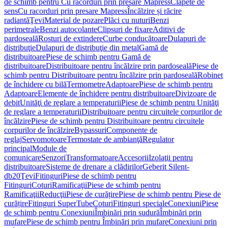
de schimb pentru Cu racorduri prin presare Mapress
Clapete de
sens
Cu racorduri prin presare Mapress
Încălzire și răcire
radiantă
Ţevi
Material de pozare
Plăci cu nuturi
Benzi
perimetrale
Benzi autocolante
Clipsuri de fixare
Aditivi de
pardoseală
Rosturi de extindere
Curbe conducătoare
Dulapuri de
distribuţie
Dulapuri de distribuţie din metal
Gamă de
distribuitoare
Piese de schimb pentru Gamă de
distribuitoare
Distribuitoare pentru încălzire prin pardoseală
Piese de
schimb pentru Distribuitoare pentru încălzire prin pardoseală
Robinet
de închidere cu bilă
Termometre
Adaptoare
Piese de schimb pentru
Adaptoare
Elemente de închidere pentru distribuitoare
Divizoare de
debit
Unităţi de reglare a temperaturii
Piese de schimb pentru Unităţi
de reglare a temperaturii
Distribuitoare pentru circuitele corpurilor de
încălzire
Piese de schimb pentru Distribuitoare pentru circuitele
corpurilor de încălzire
Bypassuri
Componente de
reglaj
Servomotoare
Termostate de ambianţă
Regulator
principal
Module de
comunicare
Senzori
Transformatoare
Accesorii
Izolaţii pentru
distribuitoare
Sisteme de drenare a clădirilor
Geberit Silent-
db20
Ţevi
Fitinguri
Piese de schimb pentru
Fitinguri
Coturi
Ramificaţii
Piese de schimb pentru
Ramificaţii
Reducţii
Piese de curățire
Piese de schimb pentru Piese de
curățire
Fitinguri SuperTube
Coturi
Fitinguri speciale
Conexiuni
Piese
de schimb pentru Conexiuni
Îmbinări prin sudură
Îmbinări prin
mufare
Piese de schimb pentru Îmbinări prin mufare
Conexiuni prin