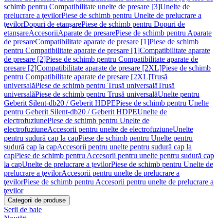
schimb pentru Compatibilitate unelte de presare [3]
Unelte de
prelucrare a ţevilor
Piese de schimb pentru Unelte de prelucrare a
ţevilor
Dopuri de etanşare
Piese de schimb pentru Dopuri de
etanşare
Accesorii
Aparate de presare
Piese de schimb pentru Aparate
de presare
Compatibilitate aparate de presare [1]
Piese de schimb
pentru Compatibilitate aparate de presare [1]
Compatibilitate aparate
de presare [2]
Piese de schimb pentru Compatibilitate aparate de
presare [2]
Compatibilitate aparate de presare [2XL]
Piese de schimb
pentru Compatibilitate aparate de presare [2XL]
Trusă
universală
Piese de schimb pentru Trusă universală
Trusă
universală
Piese de schimb pentru Trusă universală
Unelte pentru
Geberit Silent-db20 / Geberit HDPE
Piese de schimb pentru Unelte
pentru Geberit Silent-db20 / Geberit HDPE
Unelte de
electrofuziune
Piese de schimb pentru Unelte de
electrofuziune
Accesorii pentru unelte de electrofuziune
Unelte
pentru sudură cap la cap
Piese de schimb pentru Unelte pentru
sudură cap la cap
Accesorii pentru unelte pentru sudură cap la
cap
Piese de schimb pentru Accesorii pentru unelte pentru sudură cap
la cap
Unelte de prelucrare a ţevilor
Piese de schimb pentru Unelte de
prelucrare a ţevilor
Accesorii pentru unelte de prelucrare a
ţevilor
Piese de schimb pentru Accesorii pentru unelte de prelucrare a
ţevilor
Categorii de produse
Serii de baie