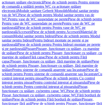
acţionare spălare electronică
Piese de schimb pentru Pentru sisteme
de comandă a spălării pentru WC cu acţionare spălare
electronică
Module sanitare Geberit Monolith
Modul sanitar pentru
vas de WC
Piese de schimb pentru Modul sanitar pentru vas de
WC
Pentru vase de WC suspendate pe perete
Piese de schimb pentru
Pentru vase de WC suspendate pe perete
Pentru vase de WC pe
pardoseală
Piese de schimb pentru Pentru vase de WC pe
pardoseală
Accesorii
Piese de schimb pentru Accesorii
Material de
consum
Modul sanitar pentru bideuri
Piese de schimb pentru Modul
sanitar pentru bideuri
Pentru bideuri montate pe perete şi pe
pardoseală
Piese de schimb pentru Pentru bideuri montate pe perete
şi pe pardoseală
Pisoare
Pisoare, funcţionare cu spălare, cu margine
de spălare
Piese de schimb pentru Pisoare, funcţionare cu spălare, cu
margine de spălare
Fără capac
Piese de schimb pentru Fără
capac
Pisoare, funcţionare cu spălare, fără margine de spălare
Piese
de schimb pentru Pisoare, funcţionare cu spălare, fără margine de
spălare
Pentru sisteme de comandă aparente sau încastrate
Piese de
schimb pentru Pentru sisteme de comandă aparente sau încastrate
Cu
control integrat pentru pisoar
Piese de schimb pentru Cu control
integrat pentru pisoar
Pentru controlul integrat al pisoarului
Piese de
schimb pentru Pentru controlul integrat al pisoarului
Pisoar,
funcţionare cu spălare, cu/pentru capac WC
Piese de schimb pentru
Pisoar, funcţionare cu spălare, cu/pentru capac WC
Fără bordură de
spălare
Piese de schimb pentru Fără bordură de spălare
Pisoare,
funcţionare fără apă
Piese de schimb pentru Pisoare, funcţionare fără