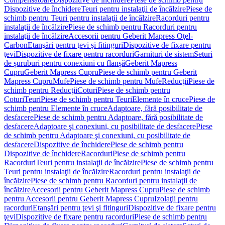
Dispozitive de închidere
Teuri pentru instalaţii de încălzire
Piese de
schimb pentru Teuri pentru instalaţii de încălzire
Racorduri pentru
instalaţii de încălzire
Piese de schimb pentru Racorduri pentru
instalaţii de încălzire
Accesorii pentru Geberit Mapress Oţel-
Carbon
Etanşări pentru ţevi şi fitinguri
Dispozitive de fixare pentru
ţevi
Dispozitive de fixare pentru racorduri
Garnituri de sistem
Seturi
de șuruburi pentru conexiuni cu flanșă
Geberit Mapress
Cupru
Geberit Mapress Cupru
Piese de schimb pentru Geberit
Mapress Cupru
Mufe
Piese de schimb pentru Mufe
Reducţii
Piese de
schimb pentru Reducţii
Coturi
Piese de schimb pentru
Coturi
Teuri
Piese de schimb pentru Teuri
Elemente în cruce
Piese de
schimb pentru Elemente în cruce
Adaptoare, fără posibilitate de
desfacere
Piese de schimb pentru Adaptoare, fără posibilitate de
desfacere
Adaptoare şi conexiuni, cu posibilitate de desfacere
Piese
de schimb pentru Adaptoare şi conexiuni, cu posibilitate de
desfacere
Dispozitive de închidere
Piese de schimb pentru
Dispozitive de închidere
Racorduri
Piese de schimb pentru
Racorduri
Teuri pentru instalaţii de încălzire
Piese de schimb pentru
Teuri pentru instalaţii de încălzire
Racorduri pentru instalaţii de
încălzire
Piese de schimb pentru Racorduri pentru instalaţii de
încălzire
Accesorii pentru Geberit Mapress Cupru
Piese de schimb
pentru Accesorii pentru Geberit Mapress Cupru
Izolaţii pentru
racorduri
Etanşări pentru ţevi şi fitinguri
Dispozitive de fixare pentru
ţevi
Dispozitive de fixare pentru racorduri
Piese de schimb pentru