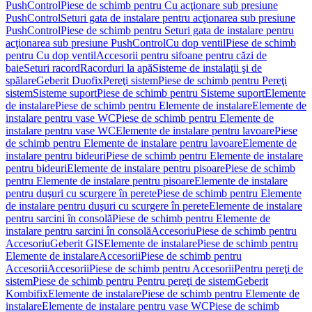
PushControl
Piese de schimb pentru Cu acţionare sub presiune
PushControl
Seturi gata de instalare pentru acţionarea sub presiune
PushControl
Piese de schimb pentru Seturi gata de instalare pentru
acţionarea sub presiune PushControl
Cu dop ventil
Piese de schimb
pentru Cu dop ventil
Accesorii pentru sifoane pentru căzi de
baie
Seturi racord
Racorduri la apă
Sisteme de instalaţii şi de
spălare
Geberit Duofix
Pereţi sistem
Piese de schimb pentru Pereţi
sistem
Sisteme suport
Piese de schimb pentru Sisteme suport
Elemente
de instalare
Piese de schimb pentru Elemente de instalare
Elemente de
instalare pentru vase WC
Piese de schimb pentru Elemente de
instalare pentru vase WC
Elemente de instalare pentru lavoare
Piese
de schimb pentru Elemente de instalare pentru lavoare
Elemente de
instalare pentru bideuri
Piese de schimb pentru Elemente de instalare
pentru bideuri
Elemente de instalare pentru pisoare
Piese de schimb
pentru Elemente de instalare pentru pisoare
Elemente de instalare
pentru duşuri cu scurgere în perete
Piese de schimb pentru Elemente
de instalare pentru duşuri cu scurgere în perete
Elemente de instalare
pentru sarcini în consolă
Piese de schimb pentru Elemente de
instalare pentru sarcini în consolă
Accesoriu
Piese de schimb pentru
Accesoriu
Geberit GIS
Elemente de instalare
Piese de schimb pentru
Elemente de instalare
Accesorii
Piese de schimb pentru
Accesorii
Accesorii
Piese de schimb pentru Accesorii
Pentru pereţi de
sistem
Piese de schimb pentru Pentru pereţi de sistem
Geberit
Kombifix
Elemente de instalare
Piese de schimb pentru Elemente de
instalare
Elemente de instalare pentru vase WC
Piese de schimb