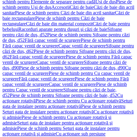
schimb pentru Elemente de separare pentru cadă
Uşi de duş
Piese de
schimb pentru Uşi de duş
Accesorii
Căzi de baie
Căzi de baie din acril
sanitar
Piese de schimb pentru Căzi de baie din acril sanitar
Căzi de
baie rectangulare
Piese de schimb pentru Căzi de baie
rectangulare
Căzi de baie din material compozit
Căzi de baie pentru
bebeluşi
Racorduri aparate pentru duşuri şi căzi de baie
Sifoane
pentru căzi de duş, d52
Piese de schimb pentru Sifoane pentru căzi
de duş, d52
Fără capac ventil de scurgere
Piese de schimb pentru
Fără capac ventil de scurgere
Capac ventil de scurgere
Sifoane pentru
căzi de duş, d62
Piese de schimb pentru Sifoane pentru căzi de duş,
d62
Fără capac ventil de scurgere
Piese de schimb pentru Fără capac
ventil de scurgere
Capac ventil de scurgere
Sifoane pentru căzi de
duş, d90
Piese de schimb pentru Sifoane pentru căzi de duş, d90
Cu
capac ventil de scurgere
Piese de schimb pentru Cu capac ventil de
scurgere
Fără capac ventil de scurgere
Piese de schimb pentru Fără
capac ventil de scurgere
Capac ventil de scurgere
Piese de schimb
pentru Capac ventil de scurgere
Sifoane pentru căzi de baie,
d52
Piese de schimb pentru Sifoane pentru căzi de baie, d52
Cu
acţionare rotativă
Piese de schimb pentru Cu acţionare rotativă
Seturi
gata de instalare pentru acţionare rotativă
Piese de schimb pentru
Seturi gata de instalare pentru acţionare rotativă
Cu acţionare rotativă
şi admisie
Piese de schimb pentru Cu acţionare rotativă şi
admisie
Seturi gata de instalare pentru acţionare rotativă şi
admisie
Piese de schimb pentru Seturi gata de instalare pentru
acţionare rotativă şi admisie
Cu acţionare sub presiune