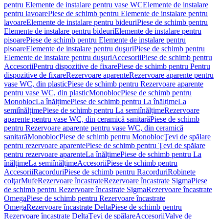
pentru Elemente de instalare pentru vase WC
Elemente de instalare
pentru lavoare
Piese de schimb pentru Elemente de instalare pentru
lavoare
Elemente de instalare pentru bideuri
Piese de schimb pentru
Elemente de instalare pentru bideuri
Elemente de instalare pentru
pisoare
Piese de schimb pentru Elemente de instalare pentru
pisoare
Elemente de instalare pentru duşuri
Piese de schimb pentru
Elemente de instalare pentru duşuri
Accesorii
Piese de schimb pentru
Accesorii
Pentru dispozitive de fixare
Piese de schimb pentru Pentru
dispozitive de fixare
Rezervoare aparente
Rezervoare aparente pentru
vase WC, din plastic
Piese de schimb pentru Rezervoare aparente
pentru vase WC, din plastic
Monobloc
Piese de schimb pentru
Monobloc
La înălțime
Piese de schimb pentru La înălțime
La
semiînălțime
Piese de schimb pentru La semiînălțime
Rezervoare
aparente pentru vase WC, din ceramică sanitară
Piese de schimb
pentru Rezervoare aparente pentru vase WC, din ceramică
sanitară
Monobloc
Piese de schimb pentru Monobloc
Ţevi de spălare
pentru rezervoare aparente
Piese de schimb pentru Ţevi de spălare
pentru rezervoare aparente
La înălțime
Piese de schimb pentru La
înălțime
La semiînălțime
Accesorii
Piese de schimb pentru
Accesorii
Racorduri
Piese de schimb pentru Racorduri
Robinete
colţar
Mufe
Rezervoare încastrate
Rezervoare încastrate Sigma
Piese
de schimb pentru Rezervoare încastrate Sigma
Rezervoare încastrate
Omega
Piese de schimb pentru Rezervoare încastrate
Omega
Rezervoare încastrate Delta
Piese de schimb pentru
Rezervoare încastrate Delta
Ţevi de spălare
Accesorii
Valve de