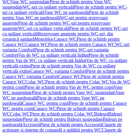
WC
Vase WC suspendate
Piese de schimb pentru Vase WC
suspendate
WC-uri cu spălare verticală
Piese de schimb pentru WC-
uri cu spălare verticală
Vase WC pe pardoseală
Piese de schimb
pentru Vase WC pe pardoseală
WC-uri pentru rezervoare
aparente
Piese de schimb pentru WC-uri pentru rezervoare
aparente
WC-uri cu spălare verticală
Piese de schimb pentru WC-uri
cu spălare verticală
Rezervoare aparente pentru WC-uri, din
ceramică sanitară
Monobloc
Capace WC
Piese de schimb pentru
Capace WC
Capace WC
Piese de schimb pentru Capace WC
WC-uri
varianta Comfort
Piese de schimb pentru WC-uri varianta
Comfort
Vas de WC cu spălare verticală înălţat
Piese de schimb
pentru Vas de WC cu spălare verticală înălţat
Vas de WC cu spălare
verticală extins
Piese de schimb pentru Vas de WC cu spălare
verticală extins
Capace WC varianta Comfort
Piese de schimb pentru
Capace WC varianta Comfort
Capace WC
Piese de schimb pentru
Capace WC
Colac WC
Piese de schimb pentru Colac WC
Vas de WC
pentru copii
Piese de schimb pentru Vas de WC pentru copii
Vase
WC suspendate
Piese de schimb pentru Vase WC suspendate
Vase
WC pe pardoseală
Piese de schimb pentru Vase WC pe
pardoseală
Capace WC pentru copii
Piese de schimb pentru Capace
WC pentru copii
Capace WC
Piese de schimb pentru Capace
WC
Colac WC
Piese de schimb pentru Colac WC
Bideuri
Bideuri
suspendate
Piese de schimb pentru Bideuri suspendate
Bideuri pe
pardoseală
Accesorii
Piese de schimb pentru Accesorii
Clapete de
acţionare şi sisteme de comandă a spălării pentru WC
Clapete de