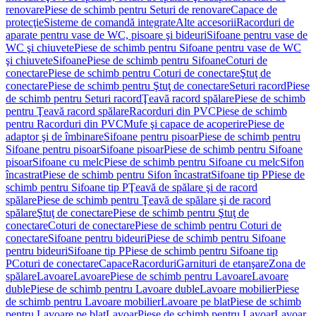
renovare
Piese de schimb pentru Seturi de renovare
Capace de
protecţie
Sisteme de comandă integrate
Alte accesorii
Racorduri de
aparate pentru vase de WC, pisoare şi bideuri
Sifoane pentru vase de
WC şi chiuvete
Piese de schimb pentru Sifoane pentru vase de WC
şi chiuvete
Sifoane
Piese de schimb pentru Sifoane
Coturi de
conectare
Piese de schimb pentru Coturi de conectare
Ştuţ de
conectare
Piese de schimb pentru Ştuţ de conectare
Seturi racord
Piese
de schimb pentru Seturi racord
Ţeavă racord spălare
Piese de schimb
pentru Ţeavă racord spălare
Racorduri din PVC
Piese de schimb
pentru Racorduri din PVC
Mufe şi capace de acoperire
Piese de
adaptor şi de îmbinare
Sifoane pentru pisoar
Piese de schimb pentru
Sifoane pentru pisoar
Sifoane pisoar
Piese de schimb pentru Sifoane
pisoar
Sifoane cu melc
Piese de schimb pentru Sifoane cu melc
Sifon
încastrat
Piese de schimb pentru Sifon încastrat
Sifoane tip P
Piese de
schimb pentru Sifoane tip P
Ţeavă de spălare şi de racord
spălare
Piese de schimb pentru Ţeavă de spălare şi de racord
spălare
Ştuţ de conectare
Piese de schimb pentru Ştuţ de
conectare
Coturi de conectare
Piese de schimb pentru Coturi de
conectare
Sifoane pentru bideuri
Piese de schimb pentru Sifoane
pentru bideuri
Sifoane tip P
Piese de schimb pentru Sifoane tip
P
Coturi de conectare
Capace
Racorduri
Garnituri de etanşare
Zona de
spălare
Lavoare
Lavoare
Piese de schimb pentru Lavoare
Lavoare
duble
Piese de schimb pentru Lavoare duble
Lavoare mobilier
Piese
de schimb pentru Lavoare mobilier
Lavoare pe blat
Piese de schimb
pentru Lavoare pe blat
Lavoar
Piese de schimb pentru Lavoar
Lavoar