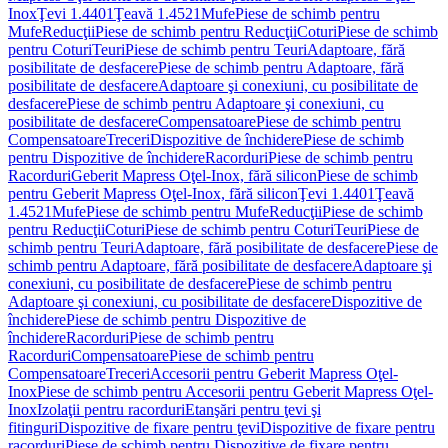
Inox
Ţevi 1.4401
Ţeavă 1.4521
Mufe
Piese de schimb pentru
Mufe
Reducţii
Piese de schimb pentru Reducţii
Coturi
Piese de schimb
pentru Coturi
Teuri
Piese de schimb pentru Teuri
Adaptoare, fără
posibilitate de desfacere
Piese de schimb pentru Adaptoare, fără
posibilitate de desfacere
Adaptoare şi conexiuni, cu posibilitate de
desfacere
Piese de schimb pentru Adaptoare şi conexiuni, cu
posibilitate de desfacere
Compensatoare
Piese de schimb pentru
Compensatoare
Treceri
Dispozitive de închidere
Piese de schimb
pentru Dispozitive de închidere
Racorduri
Piese de schimb pentru
Racorduri
Geberit Mapress Oţel-Inox, fără silicon
Piese de schimb
pentru Geberit Mapress Oţel-Inox, fără silicon
Ţevi 1.4401
Ţeavă
1.4521
Mufe
Piese de schimb pentru Mufe
Reducţii
Piese de schimb
pentru Reducţii
Coturi
Piese de schimb pentru Coturi
Teuri
Piese de
schimb pentru Teuri
Adaptoare, fără posibilitate de desfacere
Piese de
schimb pentru Adaptoare, fără posibilitate de desfacere
Adaptoare şi
conexiuni, cu posibilitate de desfacere
Piese de schimb pentru
Adaptoare şi conexiuni, cu posibilitate de desfacere
Dispozitive de
închidere
Piese de schimb pentru Dispozitive de
închidere
Racorduri
Piese de schimb pentru
Racorduri
Compensatoare
Piese de schimb pentru
Compensatoare
Treceri
Accesorii pentru Geberit Mapress Oţel-
Inox
Piese de schimb pentru Accesorii pentru Geberit Mapress Oţel-
Inox
Izolaţii pentru racorduri
Etanşări pentru ţevi şi
fitinguri
Dispozitive de fixare pentru ţevi
Dispozitive de fixare pentru
racorduri
Piese de schimb pentru Dispozitive de fixare pentru