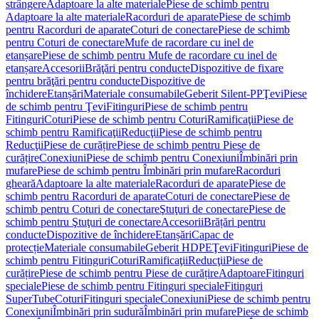
strângere
Adaptoare la alte materiale
Piese de schimb pentru
Adaptoare la alte materiale
Racorduri de aparate
Piese de schimb
pentru Racorduri de aparate
Coturi de conectare
Piese de schimb
pentru Coturi de conectare
Mufe de racordare cu inel de
etanșare
Piese de schimb pentru Mufe de racordare cu inel de
etanșare
Accesorii
Brăţări pentru conducte
Dispozitive de fixare
pentru brăţări pentru conducte
Dispozitive de
închidere
Etanșări
Materiale consumabile
Geberit Silent-PP
Ţevi
Piese
de schimb pentru Ţevi
Fitinguri
Piese de schimb pentru
Fitinguri
Coturi
Piese de schimb pentru Coturi
Ramificaţii
Piese de
schimb pentru Ramificaţii
Reducţii
Piese de schimb pentru
Reducţii
Piese de curățire
Piese de schimb pentru Piese de
curățire
Conexiuni
Piese de schimb pentru Conexiuni
Îmbinări prin
mufare
Piese de schimb pentru Îmbinări prin mufare
Racorduri
gheară
Adaptoare la alte materiale
Racorduri de aparate
Piese de
schimb pentru Racorduri de aparate
Coturi de conectare
Piese de
schimb pentru Coturi de conectare
Ştuţuri de conectare
Piese de
schimb pentru Ştuţuri de conectare
Accesorii
Brățări pentru
conducte
Dispozitive de închidere
Etanșări
Capac de
protecție
Materiale consumabile
Geberit HDPE
Ţevi
Fitinguri
Piese de
schimb pentru Fitinguri
Coturi
Ramificaţii
Reducţii
Piese de
curățire
Piese de schimb pentru Piese de curățire
Adaptoare
Fitinguri
speciale
Piese de schimb pentru Fitinguri speciale
Fitinguri
SuperTube
Coturi
Fitinguri speciale
Conexiuni
Piese de schimb pentru
Conexiuni
Îmbinări prin sudură
Îmbinări prin mufare
Piese de schimb