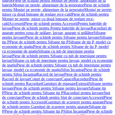
baterie
Piese de schimb pentru Montaj pe perete, alimentare de la
baterie
Montaj pe perete, alimentare de la generator
Piese de schimb
pentru Montaj pe perete, alimentare de la generator
Montaj pe perete,
mixer cu două butoane de reglare rece-cald
Piese de schimb pentru
Montaj pe perete, mixer cu două butoane de reglare rece-
cald
Accesorii
Piese de schimb pentru Accesorii
Pentru bateriile de
lavoar
Piese de schimb pentru Pentru bateriile de lavoar
Racorduri de
aparate pentru zona de spălare, lavoar, aparate şi spălător
Sifoane
pentru lavoare
Piese de schimb pentru Sifoane pentru lavoare
Sifoane
tip P
Piese de schimb pentru Sifoane tip P
Sifoane de tip P, model cu
economie de spaţiu
Piese de schimb pentru Sifoane de tip P, model
cu economie de spaţiu
Sifoane cu tub de imersiune pentru
lavoar
Piese de schimb pentru Sifoane cu tub de imersiune pentru
lavoar
Sifoane cu tub de imersiune pentru lavoar, model cu economie
de spaţiu
Piese de schimb pentru Sifoane cu tub de imersiune pentru
lavoar, model cu economie de spaţiu
Sifon încastrat
Piese de schimb
pentru Sifon încastrat
Racord de lavoar
Piese de schimb pentru
Racord de lavoar
Coturi de conectare
Capace
Racorduri
Piese de
schimb pentru Racorduri
Garnituri de etanşare
Extensii
Sifoane pentru
lavoare
Piese de schimb pentru Sifoane pentru lavoare
Sifoane tip
P
Piese de schimb pentru Sifoane tip P
Racorduri pentru lavoare
Ştuţ
de conectare
Piese de schimb pentru Ştuţ de conectare
Accesorii
Piese
de schimb pentru Accesorii
Garnituri de scurgere pentru aparate
Piese
de schimb pentru Garnituri de scurgere pentru aparate
Sifoane tip
P
Piese de schimb pentru Sifoane tip P
Sifon încastrat
Piese de schimb