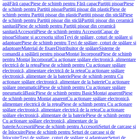
apă
Fără capac
Piese de schimb pentru Fără capac
Partiţii pisoar
Piese
de schimb pentru Partiţii pisoar
Partiţii pisoar din plastic
Piese de
schimb pentru Partiţii pisoar din plastic
Partiţii pisoar din sticlă
Piese
de schimb pentru Partiţii pisoar din sticlă
Partiţii pisoar din ceramică
sanitară
Piese de schimb pentru Partiţii pisoar din ceramică
sanitară
Accesorii
Piese de schimb pentru Accesorii
Capac de
pisoar
Sifoane şi accesoriu sifon
Ţevi de spălare, coturi de spălare şi
adaptoare
Piese de schimb pentru Ţevi de spălare, coturi de spălare şi
adaptoare
Material de fixare
Distribuitor de spălare
Sisteme de
comandă a spălării pentru pisoar
Montaj încorporat
Piese de schimb
pentru Montaj încorporat
Cu acţionare spălare electronică, alimentare
electrică de la reţea
Piese de schimb pentru Cu acţionare spălare
electronică, alimentare electrică de la reţea
Cu acţionare spălare
electronică, alimentare de la baterie
Piese de schimb pentru Cu
acţionare spălare electronică, alimentare de la baterie
Cu acţionare
spălare pneumatică
Piese de schimb pentru Cu acţionare spălare
pneumatică
Basic
Piese de schimb pentru Basic
Montaj aparent
Piese
de schimb pentru Montaj aparent
Cu acţionare spălare electronică,
alimentare electrică de la reţea
Piese de schimb pentru Cu acţionare
spălare electronică, alimentare electrică de la reţea
Cu acţionare
spălare electronică, alimentare de la baterie
Piese de schimb pentru
Cu acţionare spălare electronică, alimentare de la
baterie
Accesorii
Piese de schimb pentru Accesorii
Seturi de carcase şi
de înlocuire
Piese de schimb pentru Seturi de carcase şi de
înlocuire
Ţevi de spălare, coturi de spălare şi adaptoare
Seturi de