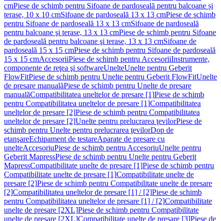
cm
Piese de schimb pentru Sifoane de pardoseală pentru balcoane și
terase, 10 x 10 cm
Sifoane de pardoseală 13 x 13 cm
Piese de schimb
pentru Sifoane de pardoseală 13 x 13 cm
Sifoane de pardoseală
pentru balcoane şi terase, 13 x 13 cm
Piese de schimb pentru Sifoane
de pardoseală pentru balcoane şi terase, 13 x 13 cm
Sifoane de
pardoseală 15 x 15 cm
Piese de schimb pentru Sifoane de pardoseală
15 x 15 cm
Accesorii
Piese de schimb pentru Accesorii
Instrumente,
componente de reţea şi software
Unelte
Unelte pentru Geberit
FlowFit
Piese de schimb pentru Unelte pentru Geberit FlowFit
Unelte
de presare manuală
Piese de schimb pentru Unelte de presare
manuală
Compatibilitatea uneltelor de presare [1]
Piese de schimb
pentru Compatibilitatea uneltelor de presare [1]
Compatibilitatea
uneltelor de presare [2]
Piese de schimb pentru Compatibilitatea
uneltelor de presare [2]
Unelte pentru prelucrarea ţevilor
Piese de
schimb pentru Unelte pentru prelucrarea ţevilor
Dop de
etanşare
Echipament de testare
Aparate de presare cu
unelte
Accesoriu
Piese de schimb pentru Accesoriu
Unelte pentru
Geberit Mapress
Piese de schimb pentru Unelte pentru Geberit
Mapress
Compatibilitate unelte de presare [1]
Piese de schimb pentru
Compatibilitate unelte de presare [1]
Compatibilitate unelte de
presare [2]
Piese de schimb pentru Compatibilitate unelte de presare
[2]
Compatibilitatea uneltelor de presare [1] / [2]
Piese de schimb
pentru Compatibilitatea uneltelor de presare [1] / [2]
Compatibilitate
unelte de presare [2XL]
Piese de schimb pentru Compatibilitate
unelte de presare [2XL]
Compatibilitate unelte de presare [3]
Piese de