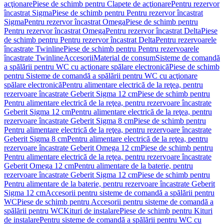
acţionare
Piese de schimb pentru Clapete de acţionare
Pentru rezervor
încastrat Sigma
Piese de schimb pentru Pentru rezervor încastrat
Sigma
Pentru rezervor încastrat Omega
Piese de schimb pentru
Pentru rezervor încastrat Omega
Pentru rezervor încastrat Delta
Piese
de schimb pentru Pentru rezervor încastrat Delta
Pentru rezervoarele
încastrate Twinline
Piese de schimb pentru Pentru rezervoarele
încastrate Twinline
Accesorii
Material de consum
Sisteme de comandă
a spălării pentru WC cu acţionare spălare electronică
Piese de schimb
pentru Sisteme de comandă a spălării pentru WC cu acţionare
spălare electronică
Pentru alimentare electrică de la reţea, pentru
rezervoare încastrate Geberit Sigma 12 cm
Piese de schimb pentru
Pentru alimentare electrică de la reţea, pentru rezervoare încastrate
Geberit Sigma 12 cm
Pentru alimentare electrică de la reţea, pentru
rezervoare încastrate Geberit Sigma 8 cm
Piese de schimb pentru
Pentru alimentare electrică de la reţea, pentru rezervoare încastrate
Geberit Sigma 8 cm
Pentru alimentare electrică de la reţea, pentru
rezervoare încastrate Geberit Omega 12 cm
Piese de schimb pentru
Pentru alimentare electrică de la reţea, pentru rezervoare încastrate
Geberit Omega 12 cm
Pentru alimentare de la baterie, pentru
rezervoare încastrate Geberit Sigma 12 cm
Piese de schimb pentru
Pentru alimentare de la baterie, pentru rezervoare încastrate Geberit
Sigma 12 cm
Accesorii pentru sisteme de comandă a spălării pentru
WC
Piese de schimb pentru Accesorii pentru sisteme de comandă a
spălării pentru WC
Kituri de instalare
Piese de schimb pentru Kituri
de instalare
Pentru sisteme de comandă a spălării pentru WC cu