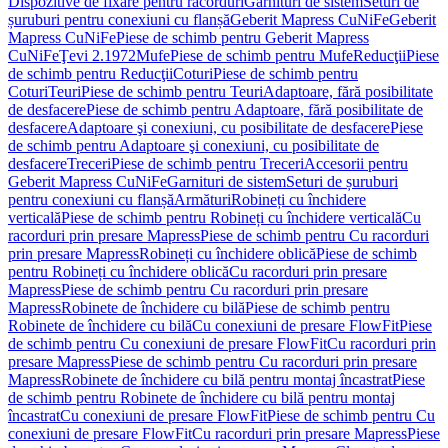
Dispozitive de fixare pentru racorduri
Garnituri de sistem
Seturi de
șuruburi pentru conexiuni cu flanșă
Geberit Mapress CuNiFe
Geberit
Mapress CuNiFe
Piese de schimb pentru Geberit Mapress
CuNiFe
Ţevi 2.1972
Mufe
Piese de schimb pentru Mufe
Reducţii
Piese
de schimb pentru Reducţii
Coturi
Piese de schimb pentru
Coturi
Teuri
Piese de schimb pentru Teuri
Adaptoare, fără posibilitate
de desfacere
Piese de schimb pentru Adaptoare, fără posibilitate de
desfacere
Adaptoare şi conexiuni, cu posibilitate de desfacere
Piese
de schimb pentru Adaptoare şi conexiuni, cu posibilitate de
desfacere
Treceri
Piese de schimb pentru Treceri
Accesorii pentru
Geberit Mapress CuNiFe
Garnituri de sistem
Seturi de șuruburi
pentru conexiuni cu flanșă
Armături
Robineți cu închidere
verticală
Piese de schimb pentru Robineți cu închidere verticală
Cu
racorduri prin presare Mapress
Piese de schimb pentru Cu racorduri
prin presare Mapress
Robineți cu închidere oblică
Piese de schimb
pentru Robineți cu închidere oblică
Cu racorduri prin presare
Mapress
Piese de schimb pentru Cu racorduri prin presare
Mapress
Robinete de închidere cu bilă
Piese de schimb pentru
Robinete de închidere cu bilă
Cu conexiuni de presare FlowFit
Piese
de schimb pentru Cu conexiuni de presare FlowFit
Cu racorduri prin
presare Mapress
Piese de schimb pentru Cu racorduri prin presare
Mapress
Robinete de închidere cu bilă pentru montaj încastrat
Piese
de schimb pentru Robinete de închidere cu bilă pentru montaj
încastrat
Cu conexiuni de presare FlowFit
Piese de schimb pentru Cu
conexiuni de presare FlowFit
Cu racorduri prin presare Mapress
Piese