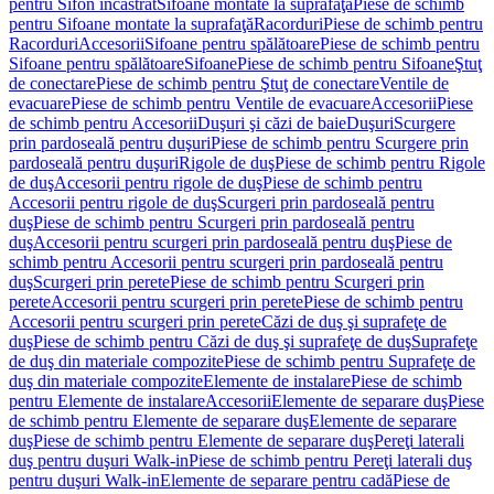
pentru Sifon încastrat
Sifoane montate la suprafaţă
Piese de schimb
pentru Sifoane montate la suprafaţă
Racorduri
Piese de schimb pentru
Racorduri
Accesorii
Sifoane pentru spălătoare
Piese de schimb pentru
Sifoane pentru spălătoare
Sifoane
Piese de schimb pentru Sifoane
Ştuţ
de conectare
Piese de schimb pentru Ştuţ de conectare
Ventile de
evacuare
Piese de schimb pentru Ventile de evacuare
Accesorii
Piese
de schimb pentru Accesorii
Duşuri şi căzi de baie
Duşuri
Scurgere
prin pardoseală pentru duşuri
Piese de schimb pentru Scurgere prin
pardoseală pentru duşuri
Rigole de duş
Piese de schimb pentru Rigole
de duş
Accesorii pentru rigole de duş
Piese de schimb pentru
Accesorii pentru rigole de duş
Scurgeri prin pardoseală pentru
duş
Piese de schimb pentru Scurgeri prin pardoseală pentru
duş
Accesorii pentru scurgeri prin pardoseală pentru duş
Piese de
schimb pentru Accesorii pentru scurgeri prin pardoseală pentru
duş
Scurgeri prin perete
Piese de schimb pentru Scurgeri prin
perete
Accesorii pentru scurgeri prin perete
Piese de schimb pentru
Accesorii pentru scurgeri prin perete
Căzi de duş şi suprafeţe de
duş
Piese de schimb pentru Căzi de duş şi suprafeţe de duş
Suprafeţe
de duş din materiale compozite
Piese de schimb pentru Suprafeţe de
duş din materiale compozite
Elemente de instalare
Piese de schimb
pentru Elemente de instalare
Accesorii
Elemente de separare duş
Piese
de schimb pentru Elemente de separare duş
Elemente de separare
duş
Piese de schimb pentru Elemente de separare duş
Pereţi laterali
duş pentru duşuri Walk-in
Piese de schimb pentru Pereţi laterali duş
pentru duşuri Walk-in
Elemente de separare pentru cadă
Piese de