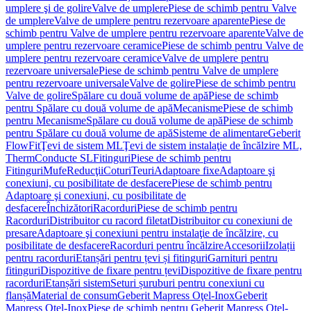
umplere şi de golire
Valve de umplere
Piese de schimb pentru Valve
de umplere
Valve de umplere pentru rezervoare aparente
Piese de
schimb pentru Valve de umplere pentru rezervoare aparente
Valve de
umplere pentru rezervoare ceramice
Piese de schimb pentru Valve de
umplere pentru rezervoare ceramice
Valve de umplere pentru
rezervoare universale
Piese de schimb pentru Valve de umplere
pentru rezervoare universale
Valve de golire
Piese de schimb pentru
Valve de golire
Spălare cu două volume de apă
Piese de schimb
pentru Spălare cu două volume de apă
Mecanisme
Piese de schimb
pentru Mecanisme
Spălare cu două volume de apă
Piese de schimb
pentru Spălare cu două volume de apă
Sisteme de alimentare
Geberit
FlowFit
Ţevi de sistem ML
Ţevi de sistem instalaţie de încălzire ML,
Therm
Conducte SL
Fitinguri
Piese de schimb pentru
Fitinguri
Mufe
Reducţii
Coturi
Teuri
Adaptoare fixe
Adaptoare şi
conexiuni, cu posibilitate de desfacere
Piese de schimb pentru
Adaptoare şi conexiuni, cu posibilitate de
desfacere
Închizători
Racorduri
Piese de schimb pentru
Racorduri
Distribuitor cu racord filetat
Distribuitor cu conexiuni de
presare
Adaptoare şi conexiuni pentru instalaţie de încălzire, cu
posibilitate de desfacere
Racorduri pentru încălzire
Accesorii
Izolații
pentru racorduri
Etanșări pentru țevi și fitinguri
Garnituri pentru
fitinguri
Dispozitive de fixare pentru țevi
Dispozitive de fixare pentru
racorduri
Etanșări sistem
Seturi șuruburi pentru conexiuni cu
flanșă
Material de consum
Geberit Mapress Oţel-Inox
Geberit
Mapress Oţel-Inox
Piese de schimb pentru Geberit Mapress Oţel-