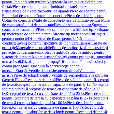
pentru Îmbinări prin mufare
Adaptoare la alte materiale
Îmbinări
filetate
Piese de schimb pentru Îmbinări filetate
Conexiuni cu
flanşă
Bucşe de fixare
Racorduri de aparate
Piese de schimb pentru
Racorduri de aparate
Coturi de conectare
Piese de schimb pentru
Coturi de conectare
Mufe de conectare
Piese de schimb pentru Mufe
de conectare
Ştuţuri de conectare
Piese de schimb pentru Ştuţuri de
conectare
Sifoane tip P
Piese de schimb pentru Sifoane tip P
Sifoane
tip melc
Piese de schimb pentru Sifoane tip melc
Accesorii
Brăţări
pentru conducte
Dispozitive de fixare pentru brăţări pentru
conducte
Înveliş portant
Dispozitive de închidere
Etanșări
Casete de
protecţie
Materiale consumabile
Protecţie antifoc, izolare acustică şi
protecţie contra umezelii
Protecţie antifoc
Protecţie antifoc pentru
sisteme de drenare
Izolare acustică
Izolaţii contra propagării sunetului
în masă solidă
Izolaţii contra propagării sunetului în masă solidă şi
contra propagării sunetului în aer
Protecţie contra
umezelii
Etanşări
Ventile de aerisire pentru drenaj
Ventile de
aerisire
Piese de schimb pentru Ventile de aerisire
Instalaţie pluvială
Geberit Pluvia
Receptori de terasă
Piese de schimb pentru Receptori
de terasă
Receptori de terasă cu capacitate de până la 12 l/s
Piese de
schimb pentru Receptori de terasă cu capacitate de până la 12
l/s
Receptori de terasă cu capacitate de până la 25 l/s
Piese de schimb
pentru Receptori de terasă cu capacitate de până la 25 l/s
Receptori
de terasă cu capacitate de până la 100 l/s
Piese de schimb pentru
Receptori de terasă cu capacitate de până la 100 l/s
Receptori de
terasă pentru jgheaburi
Piese de schimb pentru Receptori de terasă