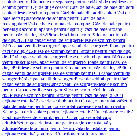
schimb pentru Elemente de separare pentru cadă
Uşi de duş
Piese de
schimb pentru Uşi de duş
Accesorii
Căzi de baie
Căzi de baie din acril
sanitar
Piese de schimb pentru Căzi de baie din acril sanitar
Căzi de
baie rectangulare
Piese de schimb pentru Căzi de baie
rectangulare
Căzi de baie din material compozit
Căzi de baie pentru
bebeluşi
Racorduri aparate pentru duşuri şi căzi de baie
Sifoane
pentru căzi de duş, d52
Piese de schimb pentru Sifoane pentru căzi
de duş, d52
Fără capac ventil de scurgere
Piese de schimb pentru
Fără capac ventil de scurgere
Capac ventil de scurgere
Sifoane pentru
căzi de duş, d62
Piese de schimb pentru Sifoane pentru căzi de duş,
d62
Fără capac ventil de scurgere
Piese de schimb pentru Fără capac
ventil de scurgere
Capac ventil de scurgere
Sifoane pentru căzi de
duş, d90
Piese de schimb pentru Sifoane pentru căzi de duş, d90
Cu
capac ventil de scurgere
Piese de schimb pentru Cu capac ventil de
scurgere
Fără capac ventil de scurgere
Piese de schimb pentru Fără
capac ventil de scurgere
Capac ventil de scurgere
Piese de schimb
pentru Capac ventil de scurgere
Sifoane pentru căzi de baie,
d52
Piese de schimb pentru Sifoane pentru căzi de baie, d52
Cu
acţionare rotativă
Piese de schimb pentru Cu acţionare rotativă
Seturi
gata de instalare pentru acţionare rotativă
Piese de schimb pentru
Seturi gata de instalare pentru acţionare rotativă
Cu acţionare rotativă
şi admisie
Piese de schimb pentru Cu acţionare rotativă şi
admisie
Seturi gata de instalare pentru acţionare rotativă şi
admisie
Piese de schimb pentru Seturi gata de instalare pentru
acţionare rotativă şi admisie
Cu acţionare sub presiune