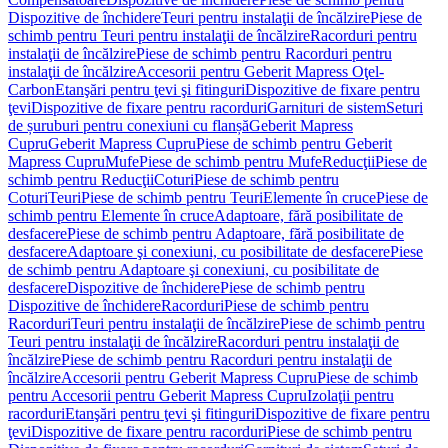
Dispozitive de închidere
Teuri pentru instalaţii de încălzire
Piese de
schimb pentru Teuri pentru instalaţii de încălzire
Racorduri pentru
instalaţii de încălzire
Piese de schimb pentru Racorduri pentru
instalaţii de încălzire
Accesorii pentru Geberit Mapress Oţel-
Carbon
Etanşări pentru ţevi şi fitinguri
Dispozitive de fixare pentru
ţevi
Dispozitive de fixare pentru racorduri
Garnituri de sistem
Seturi
de șuruburi pentru conexiuni cu flanșă
Geberit Mapress
Cupru
Geberit Mapress Cupru
Piese de schimb pentru Geberit
Mapress Cupru
Mufe
Piese de schimb pentru Mufe
Reducţii
Piese de
schimb pentru Reducţii
Coturi
Piese de schimb pentru
Coturi
Teuri
Piese de schimb pentru Teuri
Elemente în cruce
Piese de
schimb pentru Elemente în cruce
Adaptoare, fără posibilitate de
desfacere
Piese de schimb pentru Adaptoare, fără posibilitate de
desfacere
Adaptoare şi conexiuni, cu posibilitate de desfacere
Piese
de schimb pentru Adaptoare şi conexiuni, cu posibilitate de
desfacere
Dispozitive de închidere
Piese de schimb pentru
Dispozitive de închidere
Racorduri
Piese de schimb pentru
Racorduri
Teuri pentru instalaţii de încălzire
Piese de schimb pentru
Teuri pentru instalaţii de încălzire
Racorduri pentru instalaţii de
încălzire
Piese de schimb pentru Racorduri pentru instalaţii de
încălzire
Accesorii pentru Geberit Mapress Cupru
Piese de schimb
pentru Accesorii pentru Geberit Mapress Cupru
Izolaţii pentru
racorduri
Etanşări pentru ţevi şi fitinguri
Dispozitive de fixare pentru
ţevi
Dispozitive de fixare pentru racorduri
Piese de schimb pentru