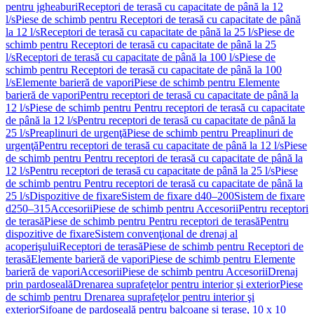
pentru jgheaburi
Receptori de terasă cu capacitate de până la 12
l/s
Piese de schimb pentru Receptori de terasă cu capacitate de până
la 12 l/s
Receptori de terasă cu capacitate de până la 25 l/s
Piese de
schimb pentru Receptori de terasă cu capacitate de până la 25
l/s
Receptori de terasă cu capacitate de până la 100 l/s
Piese de
schimb pentru Receptori de terasă cu capacitate de până la 100
l/s
Elemente barieră de vapori
Piese de schimb pentru Elemente
barieră de vapori
Pentru receptori de terasă cu capacitate de până la
12 l/s
Piese de schimb pentru Pentru receptori de terasă cu capacitate
de până la 12 l/s
Pentru receptori de terasă cu capacitate de până la
25 l/s
Preaplinuri de urgenţă
Piese de schimb pentru Preaplinuri de
urgenţă
Pentru receptori de terasă cu capacitate de până la 12 l/s
Piese
de schimb pentru Pentru receptori de terasă cu capacitate de până la
12 l/s
Pentru receptori de terasă cu capacitate de până la 25 l/s
Piese
de schimb pentru Pentru receptori de terasă cu capacitate de până la
25 l/s
Dispozitive de fixare
Sistem de fixare d40–200
Sistem de fixare
d250–315
Accesorii
Piese de schimb pentru Accesorii
Pentru receptori
de terasă
Piese de schimb pentru Pentru receptori de terasă
Pentru
dispozitive de fixare
Sistem convenţional de drenaj al
acoperişului
Receptori de terasă
Piese de schimb pentru Receptori de
terasă
Elemente barieră de vapori
Piese de schimb pentru Elemente
barieră de vapori
Accesorii
Piese de schimb pentru Accesorii
Drenaj
prin pardoseală
Drenarea suprafeţelor pentru interior şi exterior
Piese
de schimb pentru Drenarea suprafeţelor pentru interior şi
exterior
Sifoane de pardoseală pentru balcoane și terase, 10 x 10