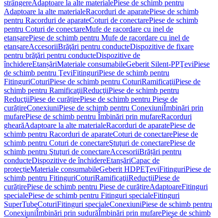
strângere
Adaptoare la alte materiale
Piese de schimb pentru
Adaptoare la alte materiale
Racorduri de aparate
Piese de schimb
pentru Racorduri de aparate
Coturi de conectare
Piese de schimb
pentru Coturi de conectare
Mufe de racordare cu inel de
etanșare
Piese de schimb pentru Mufe de racordare cu inel de
etanșare
Accesorii
Brăţări pentru conducte
Dispozitive de fixare
pentru brăţări pentru conducte
Dispozitive de
închidere
Etanșări
Materiale consumabile
Geberit Silent-PP
Ţevi
Piese
de schimb pentru Ţevi
Fitinguri
Piese de schimb pentru
Fitinguri
Coturi
Piese de schimb pentru Coturi
Ramificaţii
Piese de
schimb pentru Ramificaţii
Reducţii
Piese de schimb pentru
Reducţii
Piese de curățire
Piese de schimb pentru Piese de
curățire
Conexiuni
Piese de schimb pentru Conexiuni
Îmbinări prin
mufare
Piese de schimb pentru Îmbinări prin mufare
Racorduri
gheară
Adaptoare la alte materiale
Racorduri de aparate
Piese de
schimb pentru Racorduri de aparate
Coturi de conectare
Piese de
schimb pentru Coturi de conectare
Ştuţuri de conectare
Piese de
schimb pentru Ştuţuri de conectare
Accesorii
Brățări pentru
conducte
Dispozitive de închidere
Etanșări
Capac de
protecție
Materiale consumabile
Geberit HDPE
Ţevi
Fitinguri
Piese de
schimb pentru Fitinguri
Coturi
Ramificaţii
Reducţii
Piese de
curățire
Piese de schimb pentru Piese de curățire
Adaptoare
Fitinguri
speciale
Piese de schimb pentru Fitinguri speciale
Fitinguri
SuperTube
Coturi
Fitinguri speciale
Conexiuni
Piese de schimb pentru
Conexiuni
Îmbinări prin sudură
Îmbinări prin mufare
Piese de schimb