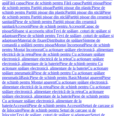
apă
Fără capac
Piese de schimb pentru Fără capac
Partiţii pisoar
Piese
de schimb pentru Partiţii pisoar
Partiţii pisoar din plastic
Piese de
schimb pentru Partiţii pisoar din plastic
Partiţii pisoar din sticlă
Piese
de schimb pentru Partiţii pisoar din sticlă
Partiţii pisoar din ceramică
sanitară
Piese de schimb pentru Partiţii pisoar din ceramică
sanitară
Accesorii
Piese de schimb pentru Accesorii
Capac de
pisoar
Sifoane şi accesoriu sifon
Ţevi de spălare, coturi de spălare şi
adaptoare
Piese de schimb pentru Ţevi de spălare, coturi de spălare şi
adaptoare
Material de fixare
Distribuitor de spălare
Sisteme de
comandă a spălării pentru pisoar
Montaj încorporat
Piese de schimb
pentru Montaj încorporat
Cu acţionare spălare electronică, alimentare
electrică de la reţea
Piese de schimb pentru Cu acţionare spălare
electronică, alimentare electrică de la reţea
Cu acţionare spălare
electronică, alimentare de la baterie
Piese de schimb pentru Cu
acţionare spălare electronică, alimentare de la baterie
Cu acţionare
spălare pneumatică
Piese de schimb pentru Cu acţionare spălare
pneumatică
Basic
Piese de schimb pentru Basic
Montaj aparent
Piese
de schimb pentru Montaj aparent
Cu acţionare spălare electronică,
alimentare electrică de la reţea
Piese de schimb pentru Cu acţionare
spălare electronică, alimentare electrică de la reţea
Cu acţionare
spălare electronică, alimentare de la baterie
Piese de schimb pentru
Cu acţionare spălare electronică, alimentare de la
baterie
Accesorii
Piese de schimb pentru Accesorii
Seturi de carcase şi
de înlocuire
Piese de schimb pentru Seturi de carcase şi de
înlocuire
Ţevi de spălare, coturi de spălare şi adaptoare
Seturi de