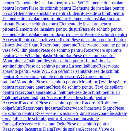
pentru Elemente de instalare pentru vase WC
Elemente de instalare
pentru lavoare
Piese de schimb pentru Elemente de instalare pentru
lavoare
Elemente de instalare pentru bideuri
Piese de schimb pentru
Elemente de instalare pentru bideuri
Elemente de instalare pentru
pisoare
Piese de schimb pentru Elemente de instalare pentru
pisoare
Elemente de instalare pentru duşuri
Piese de schimb pentru
Elemente de instalare pentru duşuri
Accesorii
Piese de schimb pentru
Accesorii
Pentru dispozitive de fixare
Piese de schimb pentru Pentru
dispozitive de fixare
Rezervoare aparente
Rezervoare aparente pentru
vase WC, din plastic
Piese de schimb pentru Rezervoare aparente
pentru vase WC, din plastic
Monobloc
Piese de schimb pentru
Monobloc
La înălțime
Piese de schimb pentru La înălțime
La
semiînălțime
Piese de schimb pentru La semiînălțime
Rezervoare
aparente pentru vase WC, din ceramică sanitară
Piese de schimb
pentru Rezervoare aparente pentru vase WC, din ceramică
sanitară
Monobloc
Piese de schimb pentru Monobloc
Ţevi de spălare
pentru rezervoare aparente
Piese de schimb pentru Ţevi de spălare
pentru rezervoare aparente
La înălțime
Piese de schimb pentru La
înălțime
La semiînălțime
Accesorii
Piese de schimb pentru
Accesorii
Racorduri
Piese de schimb pentru Racorduri
Robinete
colţar
Mufe
Rezervoare încastrate
Rezervoare încastrate Sigma
Piese
de schimb pentru Rezervoare încastrate Sigma
Rezervoare încastrate
Omega
Piese de schimb pentru Rezervoare încastrate
Omega
Rezervoare încastrate Delta
Piese de schimb pentru
Rezervoare încastrate Delta
Ţevi de spălare
Accesorii
Valve de