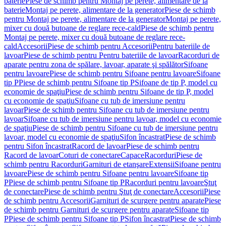
baterie
Piese de schimb pentru Montaj pe perete, alimentare de la
baterie
Montaj pe perete, alimentare de la generator
Piese de schimb
pentru Montaj pe perete, alimentare de la generator
Montaj pe perete,
mixer cu două butoane de reglare rece-cald
Piese de schimb pentru
Montaj pe perete, mixer cu două butoane de reglare rece-
cald
Accesorii
Piese de schimb pentru Accesorii
Pentru bateriile de
lavoar
Piese de schimb pentru Pentru bateriile de lavoar
Racorduri de
aparate pentru zona de spălare, lavoar, aparate şi spălător
Sifoane
pentru lavoare
Piese de schimb pentru Sifoane pentru lavoare
Sifoane
tip P
Piese de schimb pentru Sifoane tip P
Sifoane de tip P, model cu
economie de spaţiu
Piese de schimb pentru Sifoane de tip P, model
cu economie de spaţiu
Sifoane cu tub de imersiune pentru
lavoar
Piese de schimb pentru Sifoane cu tub de imersiune pentru
lavoar
Sifoane cu tub de imersiune pentru lavoar, model cu economie
de spaţiu
Piese de schimb pentru Sifoane cu tub de imersiune pentru
lavoar, model cu economie de spaţiu
Sifon încastrat
Piese de schimb
pentru Sifon încastrat
Racord de lavoar
Piese de schimb pentru
Racord de lavoar
Coturi de conectare
Capace
Racorduri
Piese de
schimb pentru Racorduri
Garnituri de etanşare
Extensii
Sifoane pentru
lavoare
Piese de schimb pentru Sifoane pentru lavoare
Sifoane tip
P
Piese de schimb pentru Sifoane tip P
Racorduri pentru lavoare
Ştuţ
de conectare
Piese de schimb pentru Ştuţ de conectare
Accesorii
Piese
de schimb pentru Accesorii
Garnituri de scurgere pentru aparate
Piese
de schimb pentru Garnituri de scurgere pentru aparate
Sifoane tip
P
Piese de schimb pentru Sifoane tip P
Sifon încastrat
Piese de schimb