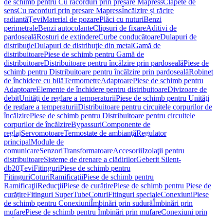
de schimb pentru Cu racorduri prin presare Mapress
Clapete de
sens
Cu racorduri prin presare Mapress
Încălzire și răcire
radiantă
Ţevi
Material de pozare
Plăci cu nuturi
Benzi
perimetrale
Benzi autocolante
Clipsuri de fixare
Aditivi de
pardoseală
Rosturi de extindere
Curbe conducătoare
Dulapuri de
distribuţie
Dulapuri de distribuţie din metal
Gamă de
distribuitoare
Piese de schimb pentru Gamă de
distribuitoare
Distribuitoare pentru încălzire prin pardoseală
Piese de
schimb pentru Distribuitoare pentru încălzire prin pardoseală
Robinet
de închidere cu bilă
Termometre
Adaptoare
Piese de schimb pentru
Adaptoare
Elemente de închidere pentru distribuitoare
Divizoare de
debit
Unităţi de reglare a temperaturii
Piese de schimb pentru Unităţi
de reglare a temperaturii
Distribuitoare pentru circuitele corpurilor de
încălzire
Piese de schimb pentru Distribuitoare pentru circuitele
corpurilor de încălzire
Bypassuri
Componente de
reglaj
Servomotoare
Termostate de ambianţă
Regulator
principal
Module de
comunicare
Senzori
Transformatoare
Accesorii
Izolaţii pentru
distribuitoare
Sisteme de drenare a clădirilor
Geberit Silent-
db20
Ţevi
Fitinguri
Piese de schimb pentru
Fitinguri
Coturi
Ramificaţii
Piese de schimb pentru
Ramificaţii
Reducţii
Piese de curățire
Piese de schimb pentru Piese de
curățire
Fitinguri SuperTube
Coturi
Fitinguri speciale
Conexiuni
Piese
de schimb pentru Conexiuni
Îmbinări prin sudură
Îmbinări prin
mufare
Piese de schimb pentru Îmbinări prin mufare
Conexiuni prin