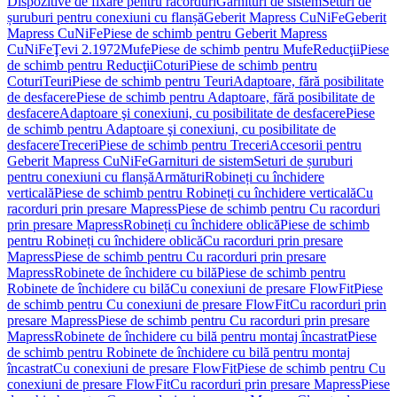
Dispozitive de fixare pentru racorduri
Garnituri de sistem
Seturi de
șuruburi pentru conexiuni cu flanșă
Geberit Mapress CuNiFe
Geberit
Mapress CuNiFe
Piese de schimb pentru Geberit Mapress
CuNiFe
Ţevi 2.1972
Mufe
Piese de schimb pentru Mufe
Reducţii
Piese
de schimb pentru Reducţii
Coturi
Piese de schimb pentru
Coturi
Teuri
Piese de schimb pentru Teuri
Adaptoare, fără posibilitate
de desfacere
Piese de schimb pentru Adaptoare, fără posibilitate de
desfacere
Adaptoare şi conexiuni, cu posibilitate de desfacere
Piese
de schimb pentru Adaptoare şi conexiuni, cu posibilitate de
desfacere
Treceri
Piese de schimb pentru Treceri
Accesorii pentru
Geberit Mapress CuNiFe
Garnituri de sistem
Seturi de șuruburi
pentru conexiuni cu flanșă
Armături
Robineți cu închidere
verticală
Piese de schimb pentru Robineți cu închidere verticală
Cu
racorduri prin presare Mapress
Piese de schimb pentru Cu racorduri
prin presare Mapress
Robineți cu închidere oblică
Piese de schimb
pentru Robineți cu închidere oblică
Cu racorduri prin presare
Mapress
Piese de schimb pentru Cu racorduri prin presare
Mapress
Robinete de închidere cu bilă
Piese de schimb pentru
Robinete de închidere cu bilă
Cu conexiuni de presare FlowFit
Piese
de schimb pentru Cu conexiuni de presare FlowFit
Cu racorduri prin
presare Mapress
Piese de schimb pentru Cu racorduri prin presare
Mapress
Robinete de închidere cu bilă pentru montaj încastrat
Piese
de schimb pentru Robinete de închidere cu bilă pentru montaj
încastrat
Cu conexiuni de presare FlowFit
Piese de schimb pentru Cu
conexiuni de presare FlowFit
Cu racorduri prin presare Mapress
Piese