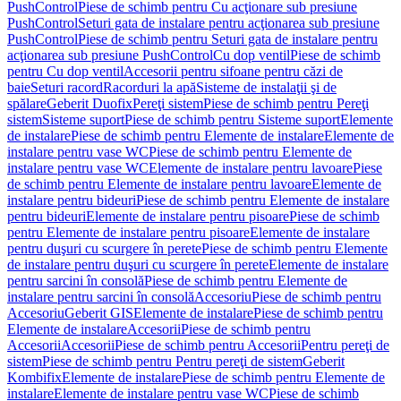
PushControl
Piese de schimb pentru Cu acţionare sub presiune
PushControl
Seturi gata de instalare pentru acţionarea sub presiune
PushControl
Piese de schimb pentru Seturi gata de instalare pentru
acţionarea sub presiune PushControl
Cu dop ventil
Piese de schimb
pentru Cu dop ventil
Accesorii pentru sifoane pentru căzi de
baie
Seturi racord
Racorduri la apă
Sisteme de instalaţii şi de
spălare
Geberit Duofix
Pereţi sistem
Piese de schimb pentru Pereţi
sistem
Sisteme suport
Piese de schimb pentru Sisteme suport
Elemente
de instalare
Piese de schimb pentru Elemente de instalare
Elemente de
instalare pentru vase WC
Piese de schimb pentru Elemente de
instalare pentru vase WC
Elemente de instalare pentru lavoare
Piese
de schimb pentru Elemente de instalare pentru lavoare
Elemente de
instalare pentru bideuri
Piese de schimb pentru Elemente de instalare
pentru bideuri
Elemente de instalare pentru pisoare
Piese de schimb
pentru Elemente de instalare pentru pisoare
Elemente de instalare
pentru duşuri cu scurgere în perete
Piese de schimb pentru Elemente
de instalare pentru duşuri cu scurgere în perete
Elemente de instalare
pentru sarcini în consolă
Piese de schimb pentru Elemente de
instalare pentru sarcini în consolă
Accesoriu
Piese de schimb pentru
Accesoriu
Geberit GIS
Elemente de instalare
Piese de schimb pentru
Elemente de instalare
Accesorii
Piese de schimb pentru
Accesorii
Accesorii
Piese de schimb pentru Accesorii
Pentru pereţi de
sistem
Piese de schimb pentru Pentru pereţi de sistem
Geberit
Kombifix
Elemente de instalare
Piese de schimb pentru Elemente de
instalare
Elemente de instalare pentru vase WC
Piese de schimb