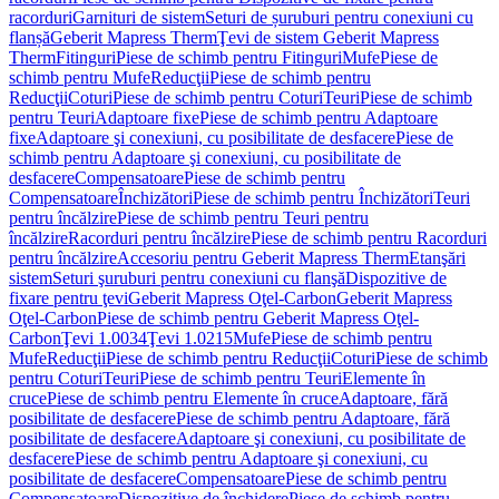
racorduri
Garnituri de sistem
Seturi de șuruburi pentru conexiuni cu
flanșă
Geberit Mapress Therm
Ţevi de sistem Geberit Mapress
Therm
Fitinguri
Piese de schimb pentru Fitinguri
Mufe
Piese de
schimb pentru Mufe
Reducţii
Piese de schimb pentru
Reducţii
Coturi
Piese de schimb pentru Coturi
Teuri
Piese de schimb
pentru Teuri
Adaptoare fixe
Piese de schimb pentru Adaptoare
fixe
Adaptoare şi conexiuni, cu posibilitate de desfacere
Piese de
schimb pentru Adaptoare şi conexiuni, cu posibilitate de
desfacere
Compensatoare
Piese de schimb pentru
Compensatoare
Închizători
Piese de schimb pentru Închizători
Teuri
pentru încălzire
Piese de schimb pentru Teuri pentru
încălzire
Racorduri pentru încălzire
Piese de schimb pentru Racorduri
pentru încălzire
Accesoriu pentru Geberit Mapress Therm
Etanşări
sistem
Seturi şuruburi pentru conexiuni cu flanşă
Dispozitive de
fixare pentru ţevi
Geberit Mapress Oţel-Carbon
Geberit Mapress
Oţel-Carbon
Piese de schimb pentru Geberit Mapress Oţel-
Carbon
Ţevi 1.0034
Ţevi 1.0215
Mufe
Piese de schimb pentru
Mufe
Reducţii
Piese de schimb pentru Reducţii
Coturi
Piese de schimb
pentru Coturi
Teuri
Piese de schimb pentru Teuri
Elemente în
cruce
Piese de schimb pentru Elemente în cruce
Adaptoare, fără
posibilitate de desfacere
Piese de schimb pentru Adaptoare, fără
posibilitate de desfacere
Adaptoare şi conexiuni, cu posibilitate de
desfacere
Piese de schimb pentru Adaptoare şi conexiuni, cu
posibilitate de desfacere
Compensatoare
Piese de schimb pentru
Compensatoare
Dispozitive de închidere
Piese de schimb pentru