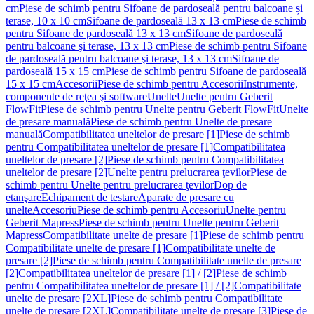
cm
Piese de schimb pentru Sifoane de pardoseală pentru balcoane și
terase, 10 x 10 cm
Sifoane de pardoseală 13 x 13 cm
Piese de schimb
pentru Sifoane de pardoseală 13 x 13 cm
Sifoane de pardoseală
pentru balcoane şi terase, 13 x 13 cm
Piese de schimb pentru Sifoane
de pardoseală pentru balcoane şi terase, 13 x 13 cm
Sifoane de
pardoseală 15 x 15 cm
Piese de schimb pentru Sifoane de pardoseală
15 x 15 cm
Accesorii
Piese de schimb pentru Accesorii
Instrumente,
componente de reţea şi software
Unelte
Unelte pentru Geberit
FlowFit
Piese de schimb pentru Unelte pentru Geberit FlowFit
Unelte
de presare manuală
Piese de schimb pentru Unelte de presare
manuală
Compatibilitatea uneltelor de presare [1]
Piese de schimb
pentru Compatibilitatea uneltelor de presare [1]
Compatibilitatea
uneltelor de presare [2]
Piese de schimb pentru Compatibilitatea
uneltelor de presare [2]
Unelte pentru prelucrarea ţevilor
Piese de
schimb pentru Unelte pentru prelucrarea ţevilor
Dop de
etanşare
Echipament de testare
Aparate de presare cu
unelte
Accesoriu
Piese de schimb pentru Accesoriu
Unelte pentru
Geberit Mapress
Piese de schimb pentru Unelte pentru Geberit
Mapress
Compatibilitate unelte de presare [1]
Piese de schimb pentru
Compatibilitate unelte de presare [1]
Compatibilitate unelte de
presare [2]
Piese de schimb pentru Compatibilitate unelte de presare
[2]
Compatibilitatea uneltelor de presare [1] / [2]
Piese de schimb
pentru Compatibilitatea uneltelor de presare [1] / [2]
Compatibilitate
unelte de presare [2XL]
Piese de schimb pentru Compatibilitate
unelte de presare [2XL]
Compatibilitate unelte de presare [3]
Piese de