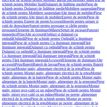
schimb pentru Mobilier înalt
Dulapuri de înălţime medie
Piese de
schimb pentru Dulapuri de înălţime medie
Mobiliere suspendate
Piese
de schimb pentru Mobiliere suspendate
Alte tipuri de mobilier
Piese
de schimb pentru Alte tipuri de mobilier
Etajere de perete
Piese de
schimb pentru Etajere de perete
Accesorii
Inserţii pentru sertare şi
cutii de depozitare
Suport pentru prosoape şi cârlig pentru
prosoape
Elemente de iluminare
Mânere
Seturi de picioare
Panouri
magnetice
Prize
Alte accesorii
Oglinzi şi dulapuri cu
oglindă
Oglindă
Piese de schimb pentru Oglindă
Cu iluminare
integrată
Piese de schimb pentru Cu iluminare integrată
Fără
iluminare integrată
Dulapuri cu oglindă
Piese de schimb pentru
Dulapuri cu oglindă
Cu iluminare integrată
Piese de schimb pentru
Cu iluminare integrată
Fără iluminare integrată
Piese de schimb
pentru Fără iluminare integrată
Accesorii
Elemente de iluminare
Alte
accesorii
Prize
Baterii
Baterii de lavoar
Piese de schimb pentru Baterii
de lavoar
Montaj stativ, alimentare electrică de la reţea
Piese de
schimb pentru Montaj stativ, alimentare electrică de la reţea
Montaj
stativ, alimentare de la baterie
Piese de schimb pentru Montaj stativ,
alimentare de la baterie
Montaj stativ, alimentare de la generator
Piese
de schimb pentru Montaj stativ, alimentare de la generator
Montaj
stativ, mixer rece-cald cu un mâner
Piese de schimb pentru Montaj
stativ, mixer rece-cald cu un mâner
Montaj pe perete, alimentare
electrică de la reţea
Piese de schimb pentru Montaj pe perete,
alimentare electrică de la reţea
Montaj pe perete, alimentare de la