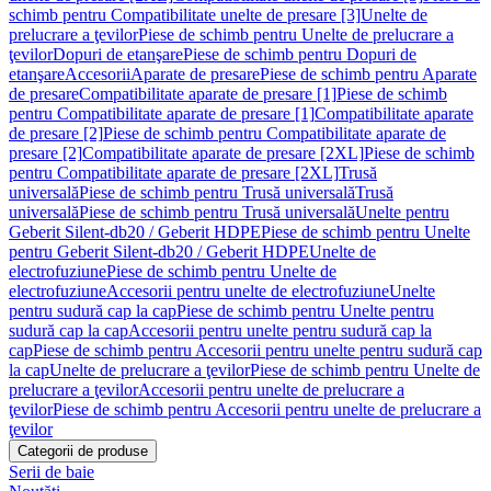
schimb pentru Compatibilitate unelte de presare [3]
Unelte de
prelucrare a ţevilor
Piese de schimb pentru Unelte de prelucrare a
ţevilor
Dopuri de etanşare
Piese de schimb pentru Dopuri de
etanşare
Accesorii
Aparate de presare
Piese de schimb pentru Aparate
de presare
Compatibilitate aparate de presare [1]
Piese de schimb
pentru Compatibilitate aparate de presare [1]
Compatibilitate aparate
de presare [2]
Piese de schimb pentru Compatibilitate aparate de
presare [2]
Compatibilitate aparate de presare [2XL]
Piese de schimb
pentru Compatibilitate aparate de presare [2XL]
Trusă
universală
Piese de schimb pentru Trusă universală
Trusă
universală
Piese de schimb pentru Trusă universală
Unelte pentru
Geberit Silent-db20 / Geberit HDPE
Piese de schimb pentru Unelte
pentru Geberit Silent-db20 / Geberit HDPE
Unelte de
electrofuziune
Piese de schimb pentru Unelte de
electrofuziune
Accesorii pentru unelte de electrofuziune
Unelte
pentru sudură cap la cap
Piese de schimb pentru Unelte pentru
sudură cap la cap
Accesorii pentru unelte pentru sudură cap la
cap
Piese de schimb pentru Accesorii pentru unelte pentru sudură cap
la cap
Unelte de prelucrare a ţevilor
Piese de schimb pentru Unelte de
prelucrare a ţevilor
Accesorii pentru unelte de prelucrare a
ţevilor
Piese de schimb pentru Accesorii pentru unelte de prelucrare a
ţevilor
Categorii de produse
Serii de baie