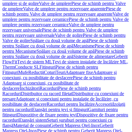
umplere şi de golire
Valve de umplere
Piese de schimb pentru Valve
de umplere
Valve de umplere pentru rezervoare aparente
Piese de
schimb pentru Valve de umplere pentru rezervoare aparente
Valve de
umplere pentru rezervoare ceramice
Piese de schimb pentru Valve de
umplere pentru rezervoare ceramice
Valve de umplere pentru
rezervoare universale
Piese de schimb pentru Valve de umplere
pentru rezervoare universale
Valve de golire
Piese de schimb pentru
Valve de golire
Spălare cu două volume de apă
Piese de schimb
pentru Spălare cu două volume de apă
Mecanisme
Piese de schimb
pentru Mecanisme
Spălare cu două volume de apă
Piese de schimb
pentru Spălare cu două volume de apă
Sisteme de alimentare
Geberit
FlowFit
Ţevi de sistem ML
Ţevi de sistem instalaţie de încălzire ML,
Therm
Conducte SL
Fitinguri
Piese de schimb pentru
Fitinguri
Mufe
Reducţii
Coturi
Teuri
Adaptoare fixe
Adaptoare şi
conexiuni, cu posibilitate de desfacere
Piese de schimb pentru
Adaptoare şi conexiuni, cu posibilitate de
desfacere
Închizători
Racorduri
Piese de schimb pentru
Racorduri
Distribuitor cu racord filetat
Distribuitor cu conexiuni de
presare
Adaptoare şi conexiuni pentru instalaţie de încălzire, cu
posibilitate de desfacere
Racorduri pentru încălzire
Accesorii
Izolații
pentru racorduri
Etanșări pentru țevi și fitinguri
Garnituri pentru
fitinguri
Dispozitive de fixare pentru țevi
Dispozitive de fixare pentru
racorduri
Etanșări sistem
Seturi șuruburi pentru conexiuni cu
flanșă
Material de consum
Geberit Mapress Oţel-Inox
Geberit
Mapress Oţel-Inox
Piese de schimb pentru Geberit Mapress Oţel-