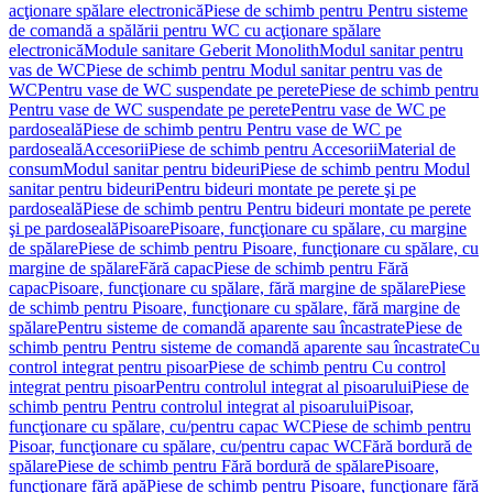
acţionare spălare electronică
Piese de schimb pentru Pentru sisteme
de comandă a spălării pentru WC cu acţionare spălare
electronică
Module sanitare Geberit Monolith
Modul sanitar pentru
vas de WC
Piese de schimb pentru Modul sanitar pentru vas de
WC
Pentru vase de WC suspendate pe perete
Piese de schimb pentru
Pentru vase de WC suspendate pe perete
Pentru vase de WC pe
pardoseală
Piese de schimb pentru Pentru vase de WC pe
pardoseală
Accesorii
Piese de schimb pentru Accesorii
Material de
consum
Modul sanitar pentru bideuri
Piese de schimb pentru Modul
sanitar pentru bideuri
Pentru bideuri montate pe perete şi pe
pardoseală
Piese de schimb pentru Pentru bideuri montate pe perete
şi pe pardoseală
Pisoare
Pisoare, funcţionare cu spălare, cu margine
de spălare
Piese de schimb pentru Pisoare, funcţionare cu spălare, cu
margine de spălare
Fără capac
Piese de schimb pentru Fără
capac
Pisoare, funcţionare cu spălare, fără margine de spălare
Piese
de schimb pentru Pisoare, funcţionare cu spălare, fără margine de
spălare
Pentru sisteme de comandă aparente sau încastrate
Piese de
schimb pentru Pentru sisteme de comandă aparente sau încastrate
Cu
control integrat pentru pisoar
Piese de schimb pentru Cu control
integrat pentru pisoar
Pentru controlul integrat al pisoarului
Piese de
schimb pentru Pentru controlul integrat al pisoarului
Pisoar,
funcţionare cu spălare, cu/pentru capac WC
Piese de schimb pentru
Pisoar, funcţionare cu spălare, cu/pentru capac WC
Fără bordură de
spălare
Piese de schimb pentru Fără bordură de spălare
Pisoare,
funcţionare fără apă
Piese de schimb pentru Pisoare, funcţionare fără