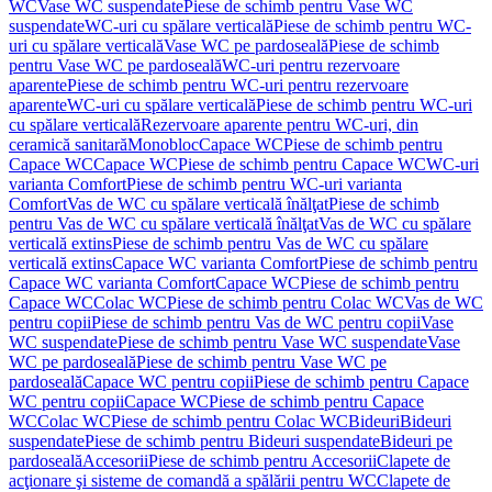
WC
Vase WC suspendate
Piese de schimb pentru Vase WC
suspendate
WC-uri cu spălare verticală
Piese de schimb pentru WC-
uri cu spălare verticală
Vase WC pe pardoseală
Piese de schimb
pentru Vase WC pe pardoseală
WC-uri pentru rezervoare
aparente
Piese de schimb pentru WC-uri pentru rezervoare
aparente
WC-uri cu spălare verticală
Piese de schimb pentru WC-uri
cu spălare verticală
Rezervoare aparente pentru WC-uri, din
ceramică sanitară
Monobloc
Capace WC
Piese de schimb pentru
Capace WC
Capace WC
Piese de schimb pentru Capace WC
WC-uri
varianta Comfort
Piese de schimb pentru WC-uri varianta
Comfort
Vas de WC cu spălare verticală înălţat
Piese de schimb
pentru Vas de WC cu spălare verticală înălţat
Vas de WC cu spălare
verticală extins
Piese de schimb pentru Vas de WC cu spălare
verticală extins
Capace WC varianta Comfort
Piese de schimb pentru
Capace WC varianta Comfort
Capace WC
Piese de schimb pentru
Capace WC
Colac WC
Piese de schimb pentru Colac WC
Vas de WC
pentru copii
Piese de schimb pentru Vas de WC pentru copii
Vase
WC suspendate
Piese de schimb pentru Vase WC suspendate
Vase
WC pe pardoseală
Piese de schimb pentru Vase WC pe
pardoseală
Capace WC pentru copii
Piese de schimb pentru Capace
WC pentru copii
Capace WC
Piese de schimb pentru Capace
WC
Colac WC
Piese de schimb pentru Colac WC
Bideuri
Bideuri
suspendate
Piese de schimb pentru Bideuri suspendate
Bideuri pe
pardoseală
Accesorii
Piese de schimb pentru Accesorii
Clapete de
acţionare şi sisteme de comandă a spălării pentru WC
Clapete de