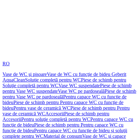
RO
Vase de WC şi pisoare
Vase de WC cu funcţie de bideu Geberit
AquaClean
Soluţie completă pentru WC
Piese de schimb pentru
Soluţie completă pentru WC
Vase WC suspendate
Piese de schimb
pentru Vase WC suspendate
Vase WC pe pardoseală
Piese de schimb
pentru Vase WC pe pardoseală
Pentru capace WC cu funcţie de
bideu
Piese de schimb pentru Pentru capace WC cu funcţie de
bideu
Pentru vase de ceramică WC
Piese de schimb pentru Pentru
vase de ceramică WC
Accesorii
Piese de schimb pentru
Accesorii
Pentru soluţie completă pentru WC
Pentru capace WC cu
funcţie de bideu
Piese de schimb pentru Pentru capace WC cu
funcţie de bideu
Pentru capace WC cu funcţie de bideu şi soluţii
complete pentru WC
Material de consum
Vase de WC şi capace