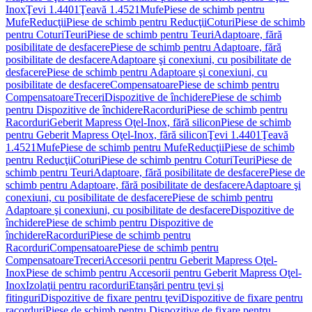
Inox
Ţevi 1.4401
Ţeavă 1.4521
Mufe
Piese de schimb pentru
Mufe
Reducţii
Piese de schimb pentru Reducţii
Coturi
Piese de schimb
pentru Coturi
Teuri
Piese de schimb pentru Teuri
Adaptoare, fără
posibilitate de desfacere
Piese de schimb pentru Adaptoare, fără
posibilitate de desfacere
Adaptoare şi conexiuni, cu posibilitate de
desfacere
Piese de schimb pentru Adaptoare şi conexiuni, cu
posibilitate de desfacere
Compensatoare
Piese de schimb pentru
Compensatoare
Treceri
Dispozitive de închidere
Piese de schimb
pentru Dispozitive de închidere
Racorduri
Piese de schimb pentru
Racorduri
Geberit Mapress Oţel-Inox, fără silicon
Piese de schimb
pentru Geberit Mapress Oţel-Inox, fără silicon
Ţevi 1.4401
Ţeavă
1.4521
Mufe
Piese de schimb pentru Mufe
Reducţii
Piese de schimb
pentru Reducţii
Coturi
Piese de schimb pentru Coturi
Teuri
Piese de
schimb pentru Teuri
Adaptoare, fără posibilitate de desfacere
Piese de
schimb pentru Adaptoare, fără posibilitate de desfacere
Adaptoare şi
conexiuni, cu posibilitate de desfacere
Piese de schimb pentru
Adaptoare şi conexiuni, cu posibilitate de desfacere
Dispozitive de
închidere
Piese de schimb pentru Dispozitive de
închidere
Racorduri
Piese de schimb pentru
Racorduri
Compensatoare
Piese de schimb pentru
Compensatoare
Treceri
Accesorii pentru Geberit Mapress Oţel-
Inox
Piese de schimb pentru Accesorii pentru Geberit Mapress Oţel-
Inox
Izolaţii pentru racorduri
Etanşări pentru ţevi şi
fitinguri
Dispozitive de fixare pentru ţevi
Dispozitive de fixare pentru
racorduri
Piese de schimb pentru Dispozitive de fixare pentru