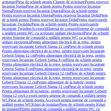
acţionare
Piese de schimb pentru Clapete de acţionare
Pentru rezervor
încastrat Sigma
Piese de schimb pentru Pentru rezervor încastrat
Sigma
Pentru rezervor încastrat Omega
Piese de schimb pentru
Pentru rezervor încastrat Omega
Pentru rezervor încastrat Delta
Piese
de schimb pentru Pentru rezervor încastrat Delta
Pentru rezervoarele
încastrate Twinline
Piese de schimb pentru Pentru rezervoarele
încastrate Twinline
Accesorii
Material de consum
Sisteme de comandă
a spălării pentru WC cu acţionare spălare electronică
Piese de schimb
pentru Sisteme de comandă a spălării pentru WC cu acţionare
spălare electronică
Pentru alimentare electrică de la reţea, pentru
rezervoare încastrate Geberit Sigma 12 cm
Piese de schimb pentru
Pentru alimentare electrică de la reţea, pentru rezervoare încastrate
Geberit Sigma 12 cm
Pentru alimentare electrică de la reţea, pentru
rezervoare încastrate Geberit Sigma 8 cm
Piese de schimb pentru
Pentru alimentare electrică de la reţea, pentru rezervoare încastrate
Geberit Sigma 8 cm
Pentru alimentare electrică de la reţea, pentru
rezervoare încastrate Geberit Omega 12 cm
Piese de schimb pentru
Pentru alimentare electrică de la reţea, pentru rezervoare încastrate
Geberit Omega 12 cm
Pentru alimentare de la baterie, pentru
rezervoare încastrate Geberit Sigma 12 cm
Piese de schimb pentru
Pentru alimentare de la baterie, pentru rezervoare încastrate Geberit
Sigma 12 cm
Accesorii pentru sisteme de comandă a spălării pentru
WC
Piese de schimb pentru Accesorii pentru sisteme de comandă a
spălării pentru WC
Kituri de instalare
Piese de schimb pentru Kituri
de instalare
Pentru sisteme de comandă a spălării pentru WC cu