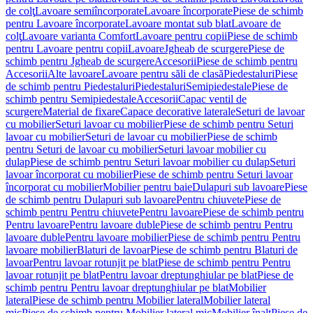
de colţ
Lavoare semiîncorporate
Lavoare încorporate
Piese de schimb
pentru Lavoare încorporate
Lavoare montat sub blat
Lavoare de
colţ
Lavoare varianta Comfort
Lavoare pentru copii
Piese de schimb
pentru Lavoare pentru copii
Lavoare
Jgheab de scurgere
Piese de
schimb pentru Jgheab de scurgere
Accesorii
Piese de schimb pentru
Accesorii
Alte lavoare
Lavoare pentru săli de clasă
Piedestaluri
Piese
de schimb pentru Piedestaluri
Piedestaluri
Semipiedestale
Piese de
schimb pentru Semipiedestale
Accesorii
Capac ventil de
scurgere
Material de fixare
Capace decorative laterale
Seturi de lavoar
cu mobilier
Seturi lavoar cu mobilier
Piese de schimb pentru Seturi
lavoar cu mobilier
Seturi de lavoar cu mobilier
Piese de schimb
pentru Seturi de lavoar cu mobilier
Seturi lavoar mobilier cu
dulap
Piese de schimb pentru Seturi lavoar mobilier cu dulap
Seturi
lavoar încorporat cu mobilier
Piese de schimb pentru Seturi lavoar
încorporat cu mobilier
Mobilier pentru baie
Dulapuri sub lavoare
Piese
de schimb pentru Dulapuri sub lavoare
Pentru chiuvete
Piese de
schimb pentru Pentru chiuvete
Pentru lavoare
Piese de schimb pentru
Pentru lavoare
Pentru lavoare duble
Piese de schimb pentru Pentru
lavoare duble
Pentru lavoare mobilier
Piese de schimb pentru Pentru
lavoare mobilier
Blaturi de lavoar
Piese de schimb pentru Blaturi de
lavoar
Pentru lavoar rotunjit pe blat
Piese de schimb pentru Pentru
lavoar rotunjit pe blat
Pentru lavoar dreptunghiular pe blat
Piese de
schimb pentru Pentru lavoar dreptunghiular pe blat
Mobilier
lateral
Piese de schimb pentru Mobilier lateral
Mobilier lateral
mic
Piese de schimb pentru Mobilier lateral mic
Mobilier înalt
Piese de