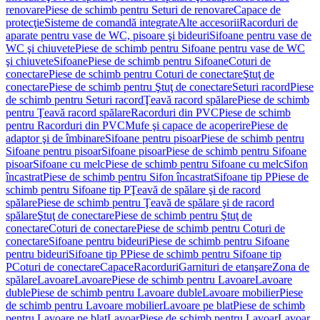
renovare
Piese de schimb pentru Seturi de renovare
Capace de
protecţie
Sisteme de comandă integrate
Alte accesorii
Racorduri de
aparate pentru vase de WC, pisoare şi bideuri
Sifoane pentru vase de
WC şi chiuvete
Piese de schimb pentru Sifoane pentru vase de WC
şi chiuvete
Sifoane
Piese de schimb pentru Sifoane
Coturi de
conectare
Piese de schimb pentru Coturi de conectare
Ştuţ de
conectare
Piese de schimb pentru Ştuţ de conectare
Seturi racord
Piese
de schimb pentru Seturi racord
Ţeavă racord spălare
Piese de schimb
pentru Ţeavă racord spălare
Racorduri din PVC
Piese de schimb
pentru Racorduri din PVC
Mufe şi capace de acoperire
Piese de
adaptor şi de îmbinare
Sifoane pentru pisoar
Piese de schimb pentru
Sifoane pentru pisoar
Sifoane pisoar
Piese de schimb pentru Sifoane
pisoar
Sifoane cu melc
Piese de schimb pentru Sifoane cu melc
Sifon
încastrat
Piese de schimb pentru Sifon încastrat
Sifoane tip P
Piese de
schimb pentru Sifoane tip P
Ţeavă de spălare şi de racord
spălare
Piese de schimb pentru Ţeavă de spălare şi de racord
spălare
Ştuţ de conectare
Piese de schimb pentru Ştuţ de
conectare
Coturi de conectare
Piese de schimb pentru Coturi de
conectare
Sifoane pentru bideuri
Piese de schimb pentru Sifoane
pentru bideuri
Sifoane tip P
Piese de schimb pentru Sifoane tip
P
Coturi de conectare
Capace
Racorduri
Garnituri de etanşare
Zona de
spălare
Lavoare
Lavoare
Piese de schimb pentru Lavoare
Lavoare
duble
Piese de schimb pentru Lavoare duble
Lavoare mobilier
Piese
de schimb pentru Lavoare mobilier
Lavoare pe blat
Piese de schimb
pentru Lavoare pe blat
Lavoar
Piese de schimb pentru Lavoar
Lavoar