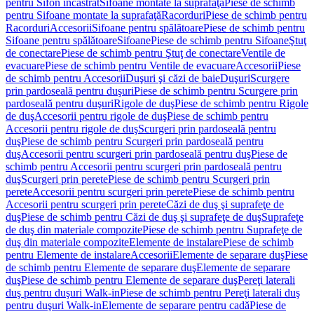
pentru Sifon încastrat
Sifoane montate la suprafaţă
Piese de schimb
pentru Sifoane montate la suprafaţă
Racorduri
Piese de schimb pentru
Racorduri
Accesorii
Sifoane pentru spălătoare
Piese de schimb pentru
Sifoane pentru spălătoare
Sifoane
Piese de schimb pentru Sifoane
Ştuţ
de conectare
Piese de schimb pentru Ştuţ de conectare
Ventile de
evacuare
Piese de schimb pentru Ventile de evacuare
Accesorii
Piese
de schimb pentru Accesorii
Duşuri şi căzi de baie
Duşuri
Scurgere
prin pardoseală pentru duşuri
Piese de schimb pentru Scurgere prin
pardoseală pentru duşuri
Rigole de duş
Piese de schimb pentru Rigole
de duş
Accesorii pentru rigole de duş
Piese de schimb pentru
Accesorii pentru rigole de duş
Scurgeri prin pardoseală pentru
duş
Piese de schimb pentru Scurgeri prin pardoseală pentru
duş
Accesorii pentru scurgeri prin pardoseală pentru duş
Piese de
schimb pentru Accesorii pentru scurgeri prin pardoseală pentru
duş
Scurgeri prin perete
Piese de schimb pentru Scurgeri prin
perete
Accesorii pentru scurgeri prin perete
Piese de schimb pentru
Accesorii pentru scurgeri prin perete
Căzi de duş şi suprafeţe de
duş
Piese de schimb pentru Căzi de duş şi suprafeţe de duş
Suprafeţe
de duş din materiale compozite
Piese de schimb pentru Suprafeţe de
duş din materiale compozite
Elemente de instalare
Piese de schimb
pentru Elemente de instalare
Accesorii
Elemente de separare duş
Piese
de schimb pentru Elemente de separare duş
Elemente de separare
duş
Piese de schimb pentru Elemente de separare duş
Pereţi laterali
duş pentru duşuri Walk-in
Piese de schimb pentru Pereţi laterali duş
pentru duşuri Walk-in
Elemente de separare pentru cadă
Piese de