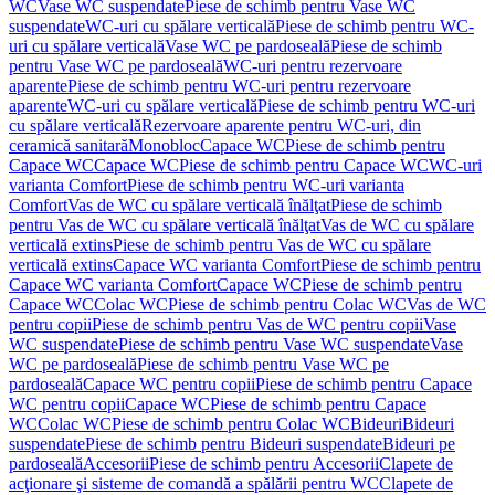
WC
Vase WC suspendate
Piese de schimb pentru Vase WC
suspendate
WC-uri cu spălare verticală
Piese de schimb pentru WC-
uri cu spălare verticală
Vase WC pe pardoseală
Piese de schimb
pentru Vase WC pe pardoseală
WC-uri pentru rezervoare
aparente
Piese de schimb pentru WC-uri pentru rezervoare
aparente
WC-uri cu spălare verticală
Piese de schimb pentru WC-uri
cu spălare verticală
Rezervoare aparente pentru WC-uri, din
ceramică sanitară
Monobloc
Capace WC
Piese de schimb pentru
Capace WC
Capace WC
Piese de schimb pentru Capace WC
WC-uri
varianta Comfort
Piese de schimb pentru WC-uri varianta
Comfort
Vas de WC cu spălare verticală înălţat
Piese de schimb
pentru Vas de WC cu spălare verticală înălţat
Vas de WC cu spălare
verticală extins
Piese de schimb pentru Vas de WC cu spălare
verticală extins
Capace WC varianta Comfort
Piese de schimb pentru
Capace WC varianta Comfort
Capace WC
Piese de schimb pentru
Capace WC
Colac WC
Piese de schimb pentru Colac WC
Vas de WC
pentru copii
Piese de schimb pentru Vas de WC pentru copii
Vase
WC suspendate
Piese de schimb pentru Vase WC suspendate
Vase
WC pe pardoseală
Piese de schimb pentru Vase WC pe
pardoseală
Capace WC pentru copii
Piese de schimb pentru Capace
WC pentru copii
Capace WC
Piese de schimb pentru Capace
WC
Colac WC
Piese de schimb pentru Colac WC
Bideuri
Bideuri
suspendate
Piese de schimb pentru Bideuri suspendate
Bideuri pe
pardoseală
Accesorii
Piese de schimb pentru Accesorii
Clapete de
acţionare şi sisteme de comandă a spălării pentru WC
Clapete de