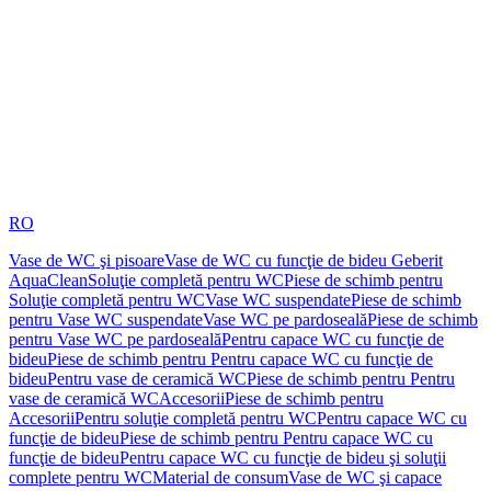
RO
Vase de WC şi pisoare
Vase de WC cu funcţie de bideu Geberit
AquaClean
Soluţie completă pentru WC
Piese de schimb pentru
Soluţie completă pentru WC
Vase WC suspendate
Piese de schimb
pentru Vase WC suspendate
Vase WC pe pardoseală
Piese de schimb
pentru Vase WC pe pardoseală
Pentru capace WC cu funcţie de
bideu
Piese de schimb pentru Pentru capace WC cu funcţie de
bideu
Pentru vase de ceramică WC
Piese de schimb pentru Pentru
vase de ceramică WC
Accesorii
Piese de schimb pentru
Accesorii
Pentru soluţie completă pentru WC
Pentru capace WC cu
funcţie de bideu
Piese de schimb pentru Pentru capace WC cu
funcţie de bideu
Pentru capace WC cu funcţie de bideu şi soluţii
complete pentru WC
Material de consum
Vase de WC şi capace