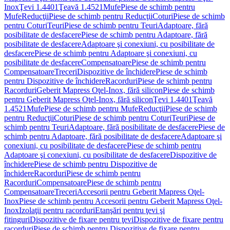
Inox
Ţevi 1.4401
Ţeavă 1.4521
Mufe
Piese de schimb pentru
Mufe
Reducţii
Piese de schimb pentru Reducţii
Coturi
Piese de schimb
pentru Coturi
Teuri
Piese de schimb pentru Teuri
Adaptoare, fără
posibilitate de desfacere
Piese de schimb pentru Adaptoare, fără
posibilitate de desfacere
Adaptoare şi conexiuni, cu posibilitate de
desfacere
Piese de schimb pentru Adaptoare şi conexiuni, cu
posibilitate de desfacere
Compensatoare
Piese de schimb pentru
Compensatoare
Treceri
Dispozitive de închidere
Piese de schimb
pentru Dispozitive de închidere
Racorduri
Piese de schimb pentru
Racorduri
Geberit Mapress Oţel-Inox, fără silicon
Piese de schimb
pentru Geberit Mapress Oţel-Inox, fără silicon
Ţevi 1.4401
Ţeavă
1.4521
Mufe
Piese de schimb pentru Mufe
Reducţii
Piese de schimb
pentru Reducţii
Coturi
Piese de schimb pentru Coturi
Teuri
Piese de
schimb pentru Teuri
Adaptoare, fără posibilitate de desfacere
Piese de
schimb pentru Adaptoare, fără posibilitate de desfacere
Adaptoare şi
conexiuni, cu posibilitate de desfacere
Piese de schimb pentru
Adaptoare şi conexiuni, cu posibilitate de desfacere
Dispozitive de
închidere
Piese de schimb pentru Dispozitive de
închidere
Racorduri
Piese de schimb pentru
Racorduri
Compensatoare
Piese de schimb pentru
Compensatoare
Treceri
Accesorii pentru Geberit Mapress Oţel-
Inox
Piese de schimb pentru Accesorii pentru Geberit Mapress Oţel-
Inox
Izolaţii pentru racorduri
Etanşări pentru ţevi şi
fitinguri
Dispozitive de fixare pentru ţevi
Dispozitive de fixare pentru
racorduri
Piese de schimb pentru Dispozitive de fixare pentru