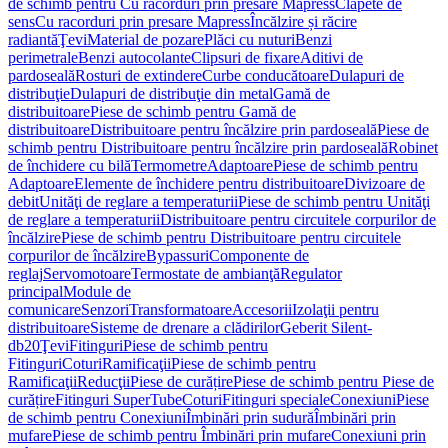
de schimb pentru Cu racorduri prin presare Mapress
Clapete de
sens
Cu racorduri prin presare Mapress
Încălzire și răcire
radiantă
Ţevi
Material de pozare
Plăci cu nuturi
Benzi
perimetrale
Benzi autocolante
Clipsuri de fixare
Aditivi de
pardoseală
Rosturi de extindere
Curbe conducătoare
Dulapuri de
distribuţie
Dulapuri de distribuţie din metal
Gamă de
distribuitoare
Piese de schimb pentru Gamă de
distribuitoare
Distribuitoare pentru încălzire prin pardoseală
Piese de
schimb pentru Distribuitoare pentru încălzire prin pardoseală
Robinet
de închidere cu bilă
Termometre
Adaptoare
Piese de schimb pentru
Adaptoare
Elemente de închidere pentru distribuitoare
Divizoare de
debit
Unităţi de reglare a temperaturii
Piese de schimb pentru Unităţi
de reglare a temperaturii
Distribuitoare pentru circuitele corpurilor de
încălzire
Piese de schimb pentru Distribuitoare pentru circuitele
corpurilor de încălzire
Bypassuri
Componente de
reglaj
Servomotoare
Termostate de ambianţă
Regulator
principal
Module de
comunicare
Senzori
Transformatoare
Accesorii
Izolaţii pentru
distribuitoare
Sisteme de drenare a clădirilor
Geberit Silent-
db20
Ţevi
Fitinguri
Piese de schimb pentru
Fitinguri
Coturi
Ramificaţii
Piese de schimb pentru
Ramificaţii
Reducţii
Piese de curățire
Piese de schimb pentru Piese de
curățire
Fitinguri SuperTube
Coturi
Fitinguri speciale
Conexiuni
Piese
de schimb pentru Conexiuni
Îmbinări prin sudură
Îmbinări prin
mufare
Piese de schimb pentru Îmbinări prin mufare
Conexiuni prin