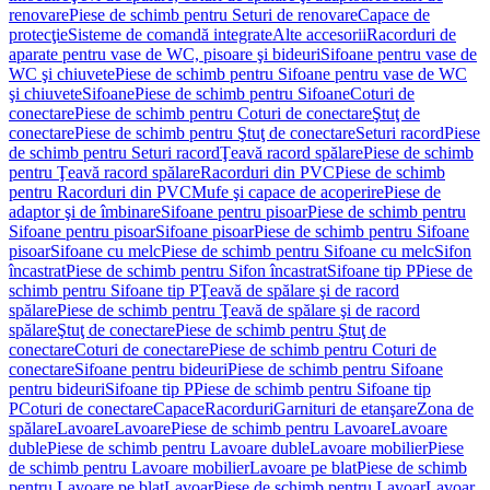
renovare
Piese de schimb pentru Seturi de renovare
Capace de
protecţie
Sisteme de comandă integrate
Alte accesorii
Racorduri de
aparate pentru vase de WC, pisoare şi bideuri
Sifoane pentru vase de
WC şi chiuvete
Piese de schimb pentru Sifoane pentru vase de WC
şi chiuvete
Sifoane
Piese de schimb pentru Sifoane
Coturi de
conectare
Piese de schimb pentru Coturi de conectare
Ştuţ de
conectare
Piese de schimb pentru Ştuţ de conectare
Seturi racord
Piese
de schimb pentru Seturi racord
Ţeavă racord spălare
Piese de schimb
pentru Ţeavă racord spălare
Racorduri din PVC
Piese de schimb
pentru Racorduri din PVC
Mufe şi capace de acoperire
Piese de
adaptor şi de îmbinare
Sifoane pentru pisoar
Piese de schimb pentru
Sifoane pentru pisoar
Sifoane pisoar
Piese de schimb pentru Sifoane
pisoar
Sifoane cu melc
Piese de schimb pentru Sifoane cu melc
Sifon
încastrat
Piese de schimb pentru Sifon încastrat
Sifoane tip P
Piese de
schimb pentru Sifoane tip P
Ţeavă de spălare şi de racord
spălare
Piese de schimb pentru Ţeavă de spălare şi de racord
spălare
Ştuţ de conectare
Piese de schimb pentru Ştuţ de
conectare
Coturi de conectare
Piese de schimb pentru Coturi de
conectare
Sifoane pentru bideuri
Piese de schimb pentru Sifoane
pentru bideuri
Sifoane tip P
Piese de schimb pentru Sifoane tip
P
Coturi de conectare
Capace
Racorduri
Garnituri de etanşare
Zona de
spălare
Lavoare
Lavoare
Piese de schimb pentru Lavoare
Lavoare
duble
Piese de schimb pentru Lavoare duble
Lavoare mobilier
Piese
de schimb pentru Lavoare mobilier
Lavoare pe blat
Piese de schimb
pentru Lavoare pe blat
Lavoar
Piese de schimb pentru Lavoar
Lavoar