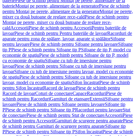
baterie
Piese de schimb pentru Montaj pe perete, alimentare de la
baterie
Montaj pe perete, alimentare de la generator
Piese de schimb
pentru Montaj pe perete, alimentare de la generator
Montaj pe perete,
mixer cu două butoane de reglare rece-cald
Piese de schimb pentru
Montaj pe perete, mixer cu două butoane de reglare rece-
cald
Accesorii
Piese de schimb pentru Accesorii
Pentru bateriile de
lavoar
Piese de schimb pentru Pentru bateriile de lavoar
Racorduri de
aparate pentru zona de spălare, lavoar, aparate şi spălător
Sifoane
pentru lavoare
Piese de schimb pentru Sifoane pentru lavoare
Sifoane
tip P
Piese de schimb pentru Sifoane tip P
Sifoane de tip P, model cu
economie de spaţiu
Piese de schimb pentru Sifoane de tip P, model
cu economie de spaţiu
Sifoane cu tub de imersiune pentru
lavoar
Piese de schimb pentru Sifoane cu tub de imersiune pentru
lavoar
Sifoane cu tub de imersiune pentru lavoar, model cu economie
de spaţiu
Piese de schimb pentru Sifoane cu tub de imersiune pentru
lavoar, model cu economie de spaţiu
Sifon încastrat
Piese de schimb
pentru Sifon încastrat
Racord de lavoar
Piese de schimb pentru
Racord de lavoar
Coturi de conectare
Capace
Racorduri
Piese de
schimb pentru Racorduri
Garnituri de etanşare
Extensii
Sifoane pentru
lavoare
Piese de schimb pentru Sifoane pentru lavoare
Sifoane tip
P
Piese de schimb pentru Sifoane tip P
Racorduri pentru lavoare
Ştuţ
de conectare
Piese de schimb pentru Ştuţ de conectare
Accesorii
Piese
de schimb pentru Accesorii
Garnituri de scurgere pentru aparate
Piese
de schimb pentru Garnituri de scurgere pentru aparate
Sifoane tip
P
Piese de schimb pentru Sifoane tip P
Sifon încastrat
Piese de schimb