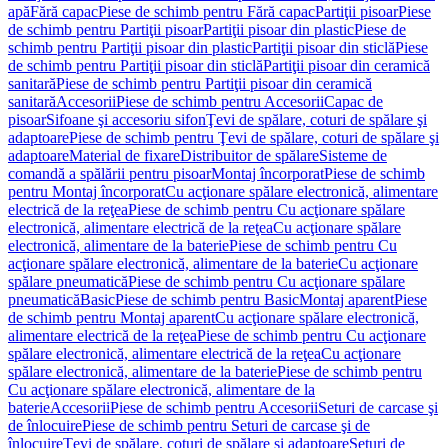
apă
Fără capac
Piese de schimb pentru Fără capac
Partiţii pisoar
Piese
de schimb pentru Partiţii pisoar
Partiţii pisoar din plastic
Piese de
schimb pentru Partiţii pisoar din plastic
Partiţii pisoar din sticlă
Piese
de schimb pentru Partiţii pisoar din sticlă
Partiţii pisoar din ceramică
sanitară
Piese de schimb pentru Partiţii pisoar din ceramică
sanitară
Accesorii
Piese de schimb pentru Accesorii
Capac de
pisoar
Sifoane şi accesoriu sifon
Ţevi de spălare, coturi de spălare şi
adaptoare
Piese de schimb pentru Ţevi de spălare, coturi de spălare şi
adaptoare
Material de fixare
Distribuitor de spălare
Sisteme de
comandă a spălării pentru pisoar
Montaj încorporat
Piese de schimb
pentru Montaj încorporat
Cu acţionare spălare electronică, alimentare
electrică de la reţea
Piese de schimb pentru Cu acţionare spălare
electronică, alimentare electrică de la reţea
Cu acţionare spălare
electronică, alimentare de la baterie
Piese de schimb pentru Cu
acţionare spălare electronică, alimentare de la baterie
Cu acţionare
spălare pneumatică
Piese de schimb pentru Cu acţionare spălare
pneumatică
Basic
Piese de schimb pentru Basic
Montaj aparent
Piese
de schimb pentru Montaj aparent
Cu acţionare spălare electronică,
alimentare electrică de la reţea
Piese de schimb pentru Cu acţionare
spălare electronică, alimentare electrică de la reţea
Cu acţionare
spălare electronică, alimentare de la baterie
Piese de schimb pentru
Cu acţionare spălare electronică, alimentare de la
baterie
Accesorii
Piese de schimb pentru Accesorii
Seturi de carcase şi
de înlocuire
Piese de schimb pentru Seturi de carcase şi de
înlocuire
Ţevi de spălare, coturi de spălare şi adaptoare
Seturi de