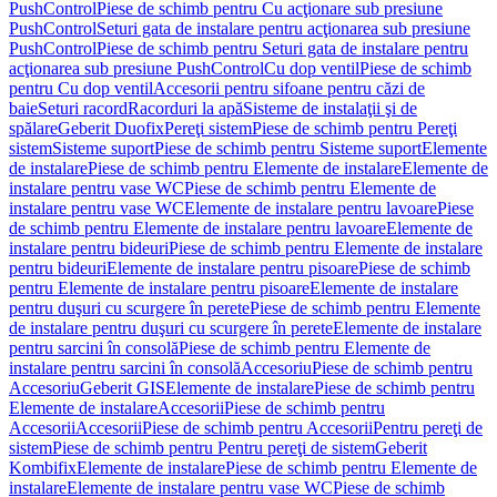
PushControl
Piese de schimb pentru Cu acţionare sub presiune
PushControl
Seturi gata de instalare pentru acţionarea sub presiune
PushControl
Piese de schimb pentru Seturi gata de instalare pentru
acţionarea sub presiune PushControl
Cu dop ventil
Piese de schimb
pentru Cu dop ventil
Accesorii pentru sifoane pentru căzi de
baie
Seturi racord
Racorduri la apă
Sisteme de instalaţii şi de
spălare
Geberit Duofix
Pereţi sistem
Piese de schimb pentru Pereţi
sistem
Sisteme suport
Piese de schimb pentru Sisteme suport
Elemente
de instalare
Piese de schimb pentru Elemente de instalare
Elemente de
instalare pentru vase WC
Piese de schimb pentru Elemente de
instalare pentru vase WC
Elemente de instalare pentru lavoare
Piese
de schimb pentru Elemente de instalare pentru lavoare
Elemente de
instalare pentru bideuri
Piese de schimb pentru Elemente de instalare
pentru bideuri
Elemente de instalare pentru pisoare
Piese de schimb
pentru Elemente de instalare pentru pisoare
Elemente de instalare
pentru duşuri cu scurgere în perete
Piese de schimb pentru Elemente
de instalare pentru duşuri cu scurgere în perete
Elemente de instalare
pentru sarcini în consolă
Piese de schimb pentru Elemente de
instalare pentru sarcini în consolă
Accesoriu
Piese de schimb pentru
Accesoriu
Geberit GIS
Elemente de instalare
Piese de schimb pentru
Elemente de instalare
Accesorii
Piese de schimb pentru
Accesorii
Accesorii
Piese de schimb pentru Accesorii
Pentru pereţi de
sistem
Piese de schimb pentru Pentru pereţi de sistem
Geberit
Kombifix
Elemente de instalare
Piese de schimb pentru Elemente de
instalare
Elemente de instalare pentru vase WC
Piese de schimb