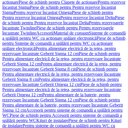
acţionare
Piese de schimb pentru Clapete de acţionare
Pentru rezervor
încastrat Sigma
Piese de schimb pentru Pentru rezervor încastrat
Sigma
Pentru rezervor încastrat Omega
Piese de schimb pentru
Pentru rezervor încastrat Omega
Pentru rezervor încastrat Delta
Piese
de schimb pentru Pentru rezervor încastrat Delta
Pentru rezervoarele
încastrate Twinline
Piese de schimb pentru Pentru rezervoarele
încastrate Twinline
Accesorii
Material de consum
Sisteme de comandă
a spălării pentru WC cu acţionare spălare electronică
Piese de schimb
pentru Sisteme de comandă a spălării pentru WC cu acţionare
spălare electronică
Pentru alimentare electrică de la reţea, pentru
rezervoare încastrate Geberit Sigma 12 cm
Piese de schimb pentru
Pentru alimentare electrică de la reţea, pentru rezervoare încastrate
Geberit Sigma 12 cm
Pentru alimentare electrică de la reţea, pentru
rezervoare încastrate Geberit Sigma 8 cm
Piese de schimb pentru
Pentru alimentare electrică de la reţea, pentru rezervoare încastrate
Geberit Sigma 8 cm
Pentru alimentare electrică de la reţea, pentru
rezervoare încastrate Geberit Omega 12 cm
Piese de schimb pentru
Pentru alimentare electrică de la reţea, pentru rezervoare încastrate
Geberit Omega 12 cm
Pentru alimentare de la baterie, pentru
rezervoare încastrate Geberit Sigma 12 cm
Piese de schimb pentru
Pentru alimentare de la baterie, pentru rezervoare încastrate Geberit
Sigma 12 cm
Accesorii pentru sisteme de comandă a spălării pentru
WC
Piese de schimb pentru Accesorii pentru sisteme de comandă a
spălării pentru WC
Kituri de instalare
Piese de schimb pentru Kituri
de instalare
Pentru sisteme de comandă a spălării pentru WC cu