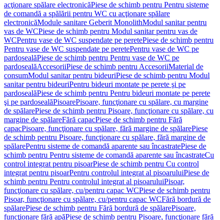
acţionare spălare electronică
Piese de schimb pentru Pentru sisteme
de comandă a spălării pentru WC cu acţionare spălare
electronică
Module sanitare Geberit Monolith
Modul sanitar pentru
vas de WC
Piese de schimb pentru Modul sanitar pentru vas de
WC
Pentru vase de WC suspendate pe perete
Piese de schimb pentru
Pentru vase de WC suspendate pe perete
Pentru vase de WC pe
pardoseală
Piese de schimb pentru Pentru vase de WC pe
pardoseală
Accesorii
Piese de schimb pentru Accesorii
Material de
consum
Modul sanitar pentru bideuri
Piese de schimb pentru Modul
sanitar pentru bideuri
Pentru bideuri montate pe perete şi pe
pardoseală
Piese de schimb pentru Pentru bideuri montate pe perete
şi pe pardoseală
Pisoare
Pisoare, funcţionare cu spălare, cu margine
de spălare
Piese de schimb pentru Pisoare, funcţionare cu spălare, cu
margine de spălare
Fără capac
Piese de schimb pentru Fără
capac
Pisoare, funcţionare cu spălare, fără margine de spălare
Piese
de schimb pentru Pisoare, funcţionare cu spălare, fără margine de
spălare
Pentru sisteme de comandă aparente sau încastrate
Piese de
schimb pentru Pentru sisteme de comandă aparente sau încastrate
Cu
control integrat pentru pisoar
Piese de schimb pentru Cu control
integrat pentru pisoar
Pentru controlul integrat al pisoarului
Piese de
schimb pentru Pentru controlul integrat al pisoarului
Pisoar,
funcţionare cu spălare, cu/pentru capac WC
Piese de schimb pentru
Pisoar, funcţionare cu spălare, cu/pentru capac WC
Fără bordură de
spălare
Piese de schimb pentru Fără bordură de spălare
Pisoare,
funcţionare fără apă
Piese de schimb pentru Pisoare, funcţionare fără