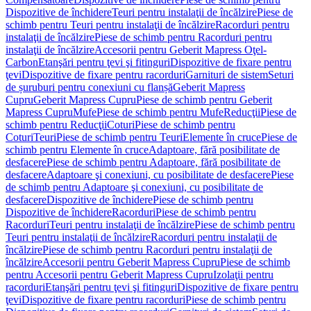
Dispozitive de închidere
Teuri pentru instalaţii de încălzire
Piese de
schimb pentru Teuri pentru instalaţii de încălzire
Racorduri pentru
instalaţii de încălzire
Piese de schimb pentru Racorduri pentru
instalaţii de încălzire
Accesorii pentru Geberit Mapress Oţel-
Carbon
Etanşări pentru ţevi şi fitinguri
Dispozitive de fixare pentru
ţevi
Dispozitive de fixare pentru racorduri
Garnituri de sistem
Seturi
de șuruburi pentru conexiuni cu flanșă
Geberit Mapress
Cupru
Geberit Mapress Cupru
Piese de schimb pentru Geberit
Mapress Cupru
Mufe
Piese de schimb pentru Mufe
Reducţii
Piese de
schimb pentru Reducţii
Coturi
Piese de schimb pentru
Coturi
Teuri
Piese de schimb pentru Teuri
Elemente în cruce
Piese de
schimb pentru Elemente în cruce
Adaptoare, fără posibilitate de
desfacere
Piese de schimb pentru Adaptoare, fără posibilitate de
desfacere
Adaptoare şi conexiuni, cu posibilitate de desfacere
Piese
de schimb pentru Adaptoare şi conexiuni, cu posibilitate de
desfacere
Dispozitive de închidere
Piese de schimb pentru
Dispozitive de închidere
Racorduri
Piese de schimb pentru
Racorduri
Teuri pentru instalaţii de încălzire
Piese de schimb pentru
Teuri pentru instalaţii de încălzire
Racorduri pentru instalaţii de
încălzire
Piese de schimb pentru Racorduri pentru instalaţii de
încălzire
Accesorii pentru Geberit Mapress Cupru
Piese de schimb
pentru Accesorii pentru Geberit Mapress Cupru
Izolaţii pentru
racorduri
Etanşări pentru ţevi şi fitinguri
Dispozitive de fixare pentru
ţevi
Dispozitive de fixare pentru racorduri
Piese de schimb pentru