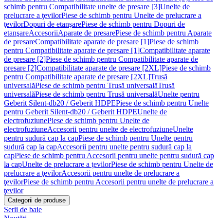
schimb pentru Compatibilitate unelte de presare [3]
Unelte de
prelucrare a ţevilor
Piese de schimb pentru Unelte de prelucrare a
ţevilor
Dopuri de etanşare
Piese de schimb pentru Dopuri de
etanşare
Accesorii
Aparate de presare
Piese de schimb pentru Aparate
de presare
Compatibilitate aparate de presare [1]
Piese de schimb
pentru Compatibilitate aparate de presare [1]
Compatibilitate aparate
de presare [2]
Piese de schimb pentru Compatibilitate aparate de
presare [2]
Compatibilitate aparate de presare [2XL]
Piese de schimb
pentru Compatibilitate aparate de presare [2XL]
Trusă
universală
Piese de schimb pentru Trusă universală
Trusă
universală
Piese de schimb pentru Trusă universală
Unelte pentru
Geberit Silent-db20 / Geberit HDPE
Piese de schimb pentru Unelte
pentru Geberit Silent-db20 / Geberit HDPE
Unelte de
electrofuziune
Piese de schimb pentru Unelte de
electrofuziune
Accesorii pentru unelte de electrofuziune
Unelte
pentru sudură cap la cap
Piese de schimb pentru Unelte pentru
sudură cap la cap
Accesorii pentru unelte pentru sudură cap la
cap
Piese de schimb pentru Accesorii pentru unelte pentru sudură cap
la cap
Unelte de prelucrare a ţevilor
Piese de schimb pentru Unelte de
prelucrare a ţevilor
Accesorii pentru unelte de prelucrare a
ţevilor
Piese de schimb pentru Accesorii pentru unelte de prelucrare a
ţevilor
Categorii de produse
Serii de baie