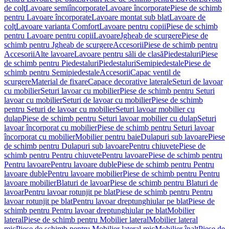
de colţ
Lavoare semiîncorporate
Lavoare încorporate
Piese de schimb
pentru Lavoare încorporate
Lavoare montat sub blat
Lavoare de
colţ
Lavoare varianta Comfort
Lavoare pentru copii
Piese de schimb
pentru Lavoare pentru copii
Lavoare
Jgheab de scurgere
Piese de
schimb pentru Jgheab de scurgere
Accesorii
Piese de schimb pentru
Accesorii
Alte lavoare
Lavoare pentru săli de clasă
Piedestaluri
Piese
de schimb pentru Piedestaluri
Piedestaluri
Semipiedestale
Piese de
schimb pentru Semipiedestale
Accesorii
Capac ventil de
scurgere
Material de fixare
Capace decorative laterale
Seturi de lavoar
cu mobilier
Seturi lavoar cu mobilier
Piese de schimb pentru Seturi
lavoar cu mobilier
Seturi de lavoar cu mobilier
Piese de schimb
pentru Seturi de lavoar cu mobilier
Seturi lavoar mobilier cu
dulap
Piese de schimb pentru Seturi lavoar mobilier cu dulap
Seturi
lavoar încorporat cu mobilier
Piese de schimb pentru Seturi lavoar
încorporat cu mobilier
Mobilier pentru baie
Dulapuri sub lavoare
Piese
de schimb pentru Dulapuri sub lavoare
Pentru chiuvete
Piese de
schimb pentru Pentru chiuvete
Pentru lavoare
Piese de schimb pentru
Pentru lavoare
Pentru lavoare duble
Piese de schimb pentru Pentru
lavoare duble
Pentru lavoare mobilier
Piese de schimb pentru Pentru
lavoare mobilier
Blaturi de lavoar
Piese de schimb pentru Blaturi de
lavoar
Pentru lavoar rotunjit pe blat
Piese de schimb pentru Pentru
lavoar rotunjit pe blat
Pentru lavoar dreptunghiular pe blat
Piese de
schimb pentru Pentru lavoar dreptunghiular pe blat
Mobilier
lateral
Piese de schimb pentru Mobilier lateral
Mobilier lateral
mic
Piese de schimb pentru Mobilier lateral mic
Mobilier înalt
Piese de