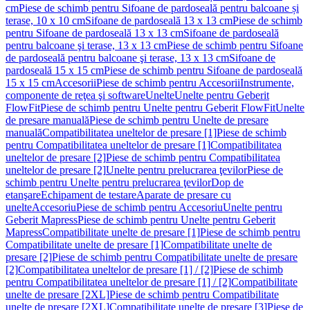
cm
Piese de schimb pentru Sifoane de pardoseală pentru balcoane și
terase, 10 x 10 cm
Sifoane de pardoseală 13 x 13 cm
Piese de schimb
pentru Sifoane de pardoseală 13 x 13 cm
Sifoane de pardoseală
pentru balcoane şi terase, 13 x 13 cm
Piese de schimb pentru Sifoane
de pardoseală pentru balcoane şi terase, 13 x 13 cm
Sifoane de
pardoseală 15 x 15 cm
Piese de schimb pentru Sifoane de pardoseală
15 x 15 cm
Accesorii
Piese de schimb pentru Accesorii
Instrumente,
componente de reţea şi software
Unelte
Unelte pentru Geberit
FlowFit
Piese de schimb pentru Unelte pentru Geberit FlowFit
Unelte
de presare manuală
Piese de schimb pentru Unelte de presare
manuală
Compatibilitatea uneltelor de presare [1]
Piese de schimb
pentru Compatibilitatea uneltelor de presare [1]
Compatibilitatea
uneltelor de presare [2]
Piese de schimb pentru Compatibilitatea
uneltelor de presare [2]
Unelte pentru prelucrarea ţevilor
Piese de
schimb pentru Unelte pentru prelucrarea ţevilor
Dop de
etanşare
Echipament de testare
Aparate de presare cu
unelte
Accesoriu
Piese de schimb pentru Accesoriu
Unelte pentru
Geberit Mapress
Piese de schimb pentru Unelte pentru Geberit
Mapress
Compatibilitate unelte de presare [1]
Piese de schimb pentru
Compatibilitate unelte de presare [1]
Compatibilitate unelte de
presare [2]
Piese de schimb pentru Compatibilitate unelte de presare
[2]
Compatibilitatea uneltelor de presare [1] / [2]
Piese de schimb
pentru Compatibilitatea uneltelor de presare [1] / [2]
Compatibilitate
unelte de presare [2XL]
Piese de schimb pentru Compatibilitate
unelte de presare [2XL]
Compatibilitate unelte de presare [3]
Piese de