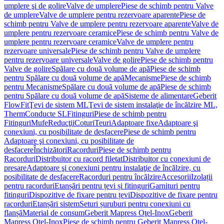
umplere şi de golire
Valve de umplere
Piese de schimb pentru Valve
de umplere
Valve de umplere pentru rezervoare aparente
Piese de
schimb pentru Valve de umplere pentru rezervoare aparente
Valve de
umplere pentru rezervoare ceramice
Piese de schimb pentru Valve de
umplere pentru rezervoare ceramice
Valve de umplere pentru
rezervoare universale
Piese de schimb pentru Valve de umplere
pentru rezervoare universale
Valve de golire
Piese de schimb pentru
Valve de golire
Spălare cu două volume de apă
Piese de schimb
pentru Spălare cu două volume de apă
Mecanisme
Piese de schimb
pentru Mecanisme
Spălare cu două volume de apă
Piese de schimb
pentru Spălare cu două volume de apă
Sisteme de alimentare
Geberit
FlowFit
Ţevi de sistem ML
Ţevi de sistem instalaţie de încălzire ML,
Therm
Conducte SL
Fitinguri
Piese de schimb pentru
Fitinguri
Mufe
Reducţii
Coturi
Teuri
Adaptoare fixe
Adaptoare şi
conexiuni, cu posibilitate de desfacere
Piese de schimb pentru
Adaptoare şi conexiuni, cu posibilitate de
desfacere
Închizători
Racorduri
Piese de schimb pentru
Racorduri
Distribuitor cu racord filetat
Distribuitor cu conexiuni de
presare
Adaptoare şi conexiuni pentru instalaţie de încălzire, cu
posibilitate de desfacere
Racorduri pentru încălzire
Accesorii
Izolații
pentru racorduri
Etanșări pentru țevi și fitinguri
Garnituri pentru
fitinguri
Dispozitive de fixare pentru țevi
Dispozitive de fixare pentru
racorduri
Etanșări sistem
Seturi șuruburi pentru conexiuni cu
flanșă
Material de consum
Geberit Mapress Oţel-Inox
Geberit
Mapress Oţel-Inox
Piese de schimb pentru Geberit Mapress Oţel-