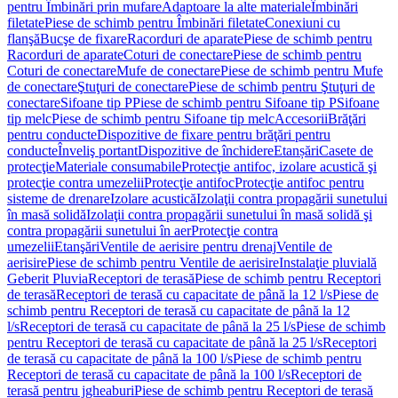
pentru Îmbinări prin mufare
Adaptoare la alte materiale
Îmbinări
filetate
Piese de schimb pentru Îmbinări filetate
Conexiuni cu
flanşă
Bucşe de fixare
Racorduri de aparate
Piese de schimb pentru
Racorduri de aparate
Coturi de conectare
Piese de schimb pentru
Coturi de conectare
Mufe de conectare
Piese de schimb pentru Mufe
de conectare
Ştuţuri de conectare
Piese de schimb pentru Ştuţuri de
conectare
Sifoane tip P
Piese de schimb pentru Sifoane tip P
Sifoane
tip melc
Piese de schimb pentru Sifoane tip melc
Accesorii
Brăţări
pentru conducte
Dispozitive de fixare pentru brăţări pentru
conducte
Înveliş portant
Dispozitive de închidere
Etanșări
Casete de
protecţie
Materiale consumabile
Protecţie antifoc, izolare acustică şi
protecţie contra umezelii
Protecţie antifoc
Protecţie antifoc pentru
sisteme de drenare
Izolare acustică
Izolaţii contra propagării sunetului
în masă solidă
Izolaţii contra propagării sunetului în masă solidă şi
contra propagării sunetului în aer
Protecţie contra
umezelii
Etanşări
Ventile de aerisire pentru drenaj
Ventile de
aerisire
Piese de schimb pentru Ventile de aerisire
Instalaţie pluvială
Geberit Pluvia
Receptori de terasă
Piese de schimb pentru Receptori
de terasă
Receptori de terasă cu capacitate de până la 12 l/s
Piese de
schimb pentru Receptori de terasă cu capacitate de până la 12
l/s
Receptori de terasă cu capacitate de până la 25 l/s
Piese de schimb
pentru Receptori de terasă cu capacitate de până la 25 l/s
Receptori
de terasă cu capacitate de până la 100 l/s
Piese de schimb pentru
Receptori de terasă cu capacitate de până la 100 l/s
Receptori de
terasă pentru jgheaburi
Piese de schimb pentru Receptori de terasă