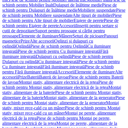
schimb pentru Mobilier înalt
Dulapuri de înălţime medie
Piese de
schimb pentru Dulapuri de înălţime medie
Mobiliere suspendate
Piese
de schimb pentru Mobiliere suspendate
Alte tipuri de mobilier
Piese
de schimb pentru Alte tipuri de mobilier
Etajere de perete
Piese de
schimb pentru Etajere de perete
Accesorii
Inserţii pentru sertare şi
cutii de depozitare
Suport pentru prosoape şi cârlig pentru
prosoape
Elemente de iluminare
Mânere
Seturi de picioare
Panouri
magnetice
Prize
Alte accesorii
Oglinzi şi dulapuri cu
oglindă
Oglindă
Piese de schimb pentru Oglindă
Cu iluminare
integrată
Piese de schimb pentru Cu iluminare integrată
Fără
iluminare integrată
Dulapuri cu oglindă
Piese de schimb pentru
Dulapuri cu oglindă
Cu iluminare integrată
Piese de schimb pentru
Cu iluminare integrată
Fără iluminare integrată
Piese de schimb
pentru Fără iluminare integrată
Accesorii
Elemente de iluminare
Alte
accesorii
Prize
Baterii
Baterii de lavoar
Piese de schimb pentru Baterii
de lavoar
Montaj stativ, alimentare electrică de la reţea
Piese de
schimb pentru Montaj stativ, alimentare electrică de la reţea
Montaj
stativ, alimentare de la baterie
Piese de schimb pentru Montaj stativ,
alimentare de la baterie
Montaj stativ, alimentare de la generator
Piese
de schimb pentru Montaj stativ, alimentare de la generator
Montaj
stativ, mixer rece-cald cu un mâner
Piese de schimb pentru Montaj
stativ, mixer rece-cald cu un mâner
Montaj pe perete, alimentare
electrică de la reţea
Piese de schimb pentru Montaj pe perete,
alimentare electrică de la reţea
Montaj pe perete, alimentare de la