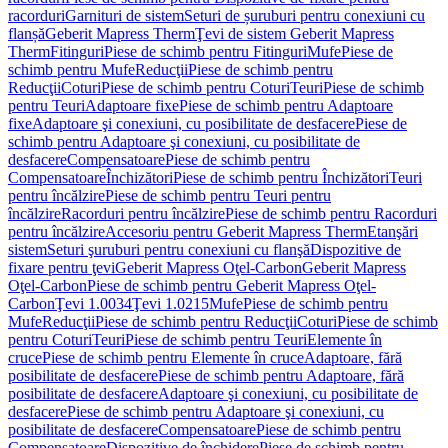
racorduri
Garnituri de sistem
Seturi de șuruburi pentru conexiuni cu
flanșă
Geberit Mapress Therm
Ţevi de sistem Geberit Mapress
Therm
Fitinguri
Piese de schimb pentru Fitinguri
Mufe
Piese de
schimb pentru Mufe
Reducţii
Piese de schimb pentru
Reducţii
Coturi
Piese de schimb pentru Coturi
Teuri
Piese de schimb
pentru Teuri
Adaptoare fixe
Piese de schimb pentru Adaptoare
fixe
Adaptoare şi conexiuni, cu posibilitate de desfacere
Piese de
schimb pentru Adaptoare şi conexiuni, cu posibilitate de
desfacere
Compensatoare
Piese de schimb pentru
Compensatoare
Închizători
Piese de schimb pentru Închizători
Teuri
pentru încălzire
Piese de schimb pentru Teuri pentru
încălzire
Racorduri pentru încălzire
Piese de schimb pentru Racorduri
pentru încălzire
Accesoriu pentru Geberit Mapress Therm
Etanşări
sistem
Seturi şuruburi pentru conexiuni cu flanşă
Dispozitive de
fixare pentru ţevi
Geberit Mapress Oţel-Carbon
Geberit Mapress
Oţel-Carbon
Piese de schimb pentru Geberit Mapress Oţel-
Carbon
Ţevi 1.0034
Ţevi 1.0215
Mufe
Piese de schimb pentru
Mufe
Reducţii
Piese de schimb pentru Reducţii
Coturi
Piese de schimb
pentru Coturi
Teuri
Piese de schimb pentru Teuri
Elemente în
cruce
Piese de schimb pentru Elemente în cruce
Adaptoare, fără
posibilitate de desfacere
Piese de schimb pentru Adaptoare, fără
posibilitate de desfacere
Adaptoare şi conexiuni, cu posibilitate de
desfacere
Piese de schimb pentru Adaptoare şi conexiuni, cu
posibilitate de desfacere
Compensatoare
Piese de schimb pentru
Compensatoare
Dispozitive de închidere
Piese de schimb pentru