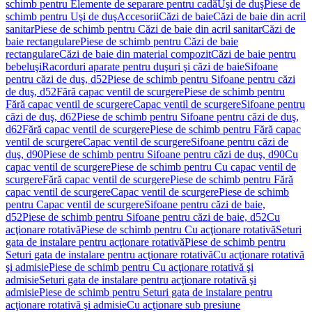
schimb pentru Elemente de separare pentru cadă
Uşi de duş
Piese de
schimb pentru Uşi de duş
Accesorii
Căzi de baie
Căzi de baie din acril
sanitar
Piese de schimb pentru Căzi de baie din acril sanitar
Căzi de
baie rectangulare
Piese de schimb pentru Căzi de baie
rectangulare
Căzi de baie din material compozit
Căzi de baie pentru
bebeluşi
Racorduri aparate pentru duşuri şi căzi de baie
Sifoane
pentru căzi de duş, d52
Piese de schimb pentru Sifoane pentru căzi
de duş, d52
Fără capac ventil de scurgere
Piese de schimb pentru
Fără capac ventil de scurgere
Capac ventil de scurgere
Sifoane pentru
căzi de duş, d62
Piese de schimb pentru Sifoane pentru căzi de duş,
d62
Fără capac ventil de scurgere
Piese de schimb pentru Fără capac
ventil de scurgere
Capac ventil de scurgere
Sifoane pentru căzi de
duş, d90
Piese de schimb pentru Sifoane pentru căzi de duş, d90
Cu
capac ventil de scurgere
Piese de schimb pentru Cu capac ventil de
scurgere
Fără capac ventil de scurgere
Piese de schimb pentru Fără
capac ventil de scurgere
Capac ventil de scurgere
Piese de schimb
pentru Capac ventil de scurgere
Sifoane pentru căzi de baie,
d52
Piese de schimb pentru Sifoane pentru căzi de baie, d52
Cu
acţionare rotativă
Piese de schimb pentru Cu acţionare rotativă
Seturi
gata de instalare pentru acţionare rotativă
Piese de schimb pentru
Seturi gata de instalare pentru acţionare rotativă
Cu acţionare rotativă
şi admisie
Piese de schimb pentru Cu acţionare rotativă şi
admisie
Seturi gata de instalare pentru acţionare rotativă şi
admisie
Piese de schimb pentru Seturi gata de instalare pentru
acţionare rotativă şi admisie
Cu acţionare sub presiune