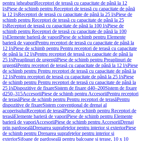
pentru jgheaburi
Receptori de terasă cu capacitate de până la 12
l/s
Piese de schimb pentru Receptori de terasă cu capacitate de până
la 12 l/s
Receptori de terasă cu capacitate de până la 25 l/s
Piese de
schimb pentru Receptori de terasă cu capacitate de până la 25
l/s
Receptori de terasă cu capacitate de până la 100 l/s
Piese de
schimb pentru Receptori de terasă cu capacitate de până la 100
l/s
Elemente barieră de vapori
Piese de schimb pentru Elemente
barieră de vapori
Pentru receptori de terasă cu capacitate de până la
12 l/s
Piese de schimb pentru Pentru receptori de terasă cu capacitate
de până la 12 l/s
Pentru receptori de terasă cu capacitate de până la
25 l/s
Preaplinuri de urgenţă
Piese de schimb pentru Preaplinuri de
urgenţă
Pentru receptori de terasă cu capacitate de până la 12 l/s
Piese
de schimb pentru Pentru receptori de terasă cu capacitate de până la
12 l/s
Pentru receptori de terasă cu capacitate de până la 25 l/s
Piese
de schimb pentru Pentru receptori de terasă cu capacitate de până la
25 l/s
Dispozitive de fixare
Sistem de fixare d40–200
Sistem de fixare
d250–315
Accesorii
Piese de schimb pentru Accesorii
Pentru receptori
de terasă
Piese de schimb pentru Pentru receptori de terasă
Pentru
dispozitive de fixare
Sistem convenţional de drenaj al
acoperişului
Receptori de terasă
Piese de schimb pentru Receptori de
terasă
Elemente barieră de vapori
Piese de schimb pentru Elemente
barieră de vapori
Accesorii
Piese de schimb pentru Accesorii
Drenaj
prin pardoseală
Drenarea suprafeţelor pentru interior şi exterior
Piese
de schimb pentru Drenarea suprafeţelor pentru interior şi
exterior
Sifoane de pardoseală pentru balcoane și terase, 10 x 10