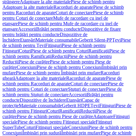
strângere
Adaptoare la alte materiale
Piese de schimb pentru
Adaptoare la alte materiale
Racorduri de aparate
Piese de schimb
pentru Racorduri de aparate
Coturi de conectare
Piese de schimb
pentru Coturi de conectare
Mufe de racordare cu inel de
etanșare
Piese de schimb pentru Mufe de racordare cu inel de
etanșare
Accesorii
Brăţări pentru conducte
Dispozitive de fixare
pentru brăţări pentru conducte
Dispozitive de
închidere
Etanșări
Materiale consumabile
Geberit Silent-PP
Ţevi
Piese
de schimb pentru Ţevi
Fitinguri
Piese de schimb pentru
Fitinguri
Coturi
Piese de schimb pentru Coturi
Ramificaţii
Piese de
schimb pentru Ramificaţii
Reducţii
Piese de schimb pentru
Reducţii
Piese de curățire
Piese de schimb pentru Piese de
curățire
Conexiuni
Piese de schimb pentru Conexiuni
Îmbinări prin
mufare
Piese de schimb pentru Îmbinări prin mufare
Racorduri
gheară
Adaptoare la alte materiale
Racorduri de aparate
Piese de
schimb pentru Racorduri de aparate
Coturi de conectare
Piese de
schimb pentru Coturi de conectare
Ştuţuri de conectare
Piese de
schimb pentru Ştuţuri de conectare
Accesorii
Brățări pentru
conducte
Dispozitive de închidere
Etanșări
Capac de
protecție
Materiale consumabile
Geberit HDPE
Ţevi
Fitinguri
Piese de
schimb pentru Fitinguri
Coturi
Ramificaţii
Reducţii
Piese de
curățire
Piese de schimb pentru Piese de curățire
Adaptoare
Fitinguri
speciale
Piese de schimb pentru Fitinguri speciale
Fitinguri
SuperTube
Coturi
Fitinguri speciale
Conexiuni
Piese de schimb pentru
Conexiuni
Îmbinări prin sudură
Îmbinări prin mufare
Piese de schimb