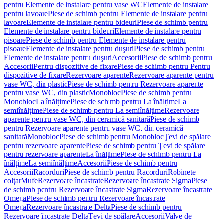
pentru Elemente de instalare pentru vase WC
Elemente de instalare
pentru lavoare
Piese de schimb pentru Elemente de instalare pentru
lavoare
Elemente de instalare pentru bideuri
Piese de schimb pentru
Elemente de instalare pentru bideuri
Elemente de instalare pentru
pisoare
Piese de schimb pentru Elemente de instalare pentru
pisoare
Elemente de instalare pentru duşuri
Piese de schimb pentru
Elemente de instalare pentru duşuri
Accesorii
Piese de schimb pentru
Accesorii
Pentru dispozitive de fixare
Piese de schimb pentru Pentru
dispozitive de fixare
Rezervoare aparente
Rezervoare aparente pentru
vase WC, din plastic
Piese de schimb pentru Rezervoare aparente
pentru vase WC, din plastic
Monobloc
Piese de schimb pentru
Monobloc
La înălțime
Piese de schimb pentru La înălțime
La
semiînălțime
Piese de schimb pentru La semiînălțime
Rezervoare
aparente pentru vase WC, din ceramică sanitară
Piese de schimb
pentru Rezervoare aparente pentru vase WC, din ceramică
sanitară
Monobloc
Piese de schimb pentru Monobloc
Ţevi de spălare
pentru rezervoare aparente
Piese de schimb pentru Ţevi de spălare
pentru rezervoare aparente
La înălțime
Piese de schimb pentru La
înălțime
La semiînălțime
Accesorii
Piese de schimb pentru
Accesorii
Racorduri
Piese de schimb pentru Racorduri
Robinete
colţar
Mufe
Rezervoare încastrate
Rezervoare încastrate Sigma
Piese
de schimb pentru Rezervoare încastrate Sigma
Rezervoare încastrate
Omega
Piese de schimb pentru Rezervoare încastrate
Omega
Rezervoare încastrate Delta
Piese de schimb pentru
Rezervoare încastrate Delta
Ţevi de spălare
Accesorii
Valve de