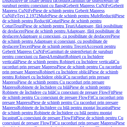
Dispozitive de fixare pentru racorduri
Garnituri de sistem
Seturi de
șuruburi pentru conexiuni cu flanșă
Geberit Mapress CuNiFe
Geberit
Mapress CuNiFe
Piese de schimb pentru Geberit Mapress
CuNiFe
Ţevi 2.1972
Mufe
Piese de schimb pentru Mufe
Reducţii
Piese
de schimb pentru Reducţii
Coturi
Piese de schimb pentru
Coturi
Teuri
Piese de schimb pentru Teuri
Adaptoare, fără posibilitate
de desfacere
Piese de schimb pentru Adaptoare, fără posibilitate de
desfacere
Adaptoare şi conexiuni, cu posibilitate de desfacere
Piese
de schimb pentru Adaptoare şi conexiuni, cu posibilitate de
desfacere
Treceri
Piese de schimb pentru Treceri
Accesorii pentru
Geberit Mapress CuNiFe
Garnituri de sistem
Seturi de șuruburi
pentru conexiuni cu flanșă
Armături
Robineți cu închidere
verticală
Piese de schimb pentru Robineți cu închidere verticală
Cu
racorduri prin presare Mapress
Piese de schimb pentru Cu racorduri
prin presare Mapress
Robineți cu închidere oblică
Piese de schimb
pentru Robineți cu închidere oblică
Cu racorduri prin presare
Mapress
Piese de schimb pentru Cu racorduri prin presare
Mapress
Robinete de închidere cu bilă
Piese de schimb pentru
Robinete de închidere cu bilă
Cu conexiuni de presare FlowFit
Piese
de schimb pentru Cu conexiuni de presare FlowFit
Cu racorduri prin
presare Mapress
Piese de schimb pentru Cu racorduri prin presare
Mapress
Robinete de închidere cu bilă pentru montaj încastrat
Piese
de schimb pentru Robinete de închidere cu bilă pentru montaj
încastrat
Cu conexiuni de presare FlowFit
Piese de schimb pentru Cu
conexiuni de presare FlowFit
Cu racorduri prin presare Mapress
Piese