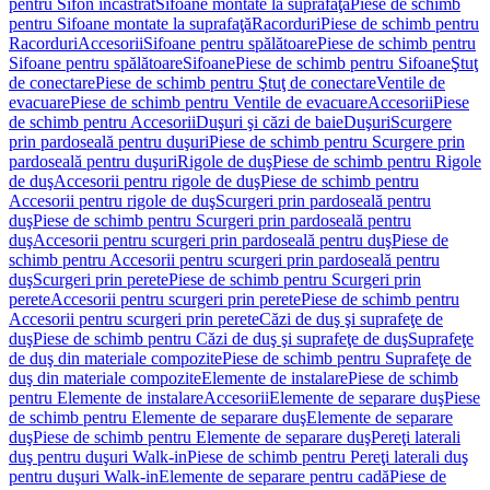
pentru Sifon încastrat
Sifoane montate la suprafaţă
Piese de schimb
pentru Sifoane montate la suprafaţă
Racorduri
Piese de schimb pentru
Racorduri
Accesorii
Sifoane pentru spălătoare
Piese de schimb pentru
Sifoane pentru spălătoare
Sifoane
Piese de schimb pentru Sifoane
Ştuţ
de conectare
Piese de schimb pentru Ştuţ de conectare
Ventile de
evacuare
Piese de schimb pentru Ventile de evacuare
Accesorii
Piese
de schimb pentru Accesorii
Duşuri şi căzi de baie
Duşuri
Scurgere
prin pardoseală pentru duşuri
Piese de schimb pentru Scurgere prin
pardoseală pentru duşuri
Rigole de duş
Piese de schimb pentru Rigole
de duş
Accesorii pentru rigole de duş
Piese de schimb pentru
Accesorii pentru rigole de duş
Scurgeri prin pardoseală pentru
duş
Piese de schimb pentru Scurgeri prin pardoseală pentru
duş
Accesorii pentru scurgeri prin pardoseală pentru duş
Piese de
schimb pentru Accesorii pentru scurgeri prin pardoseală pentru
duş
Scurgeri prin perete
Piese de schimb pentru Scurgeri prin
perete
Accesorii pentru scurgeri prin perete
Piese de schimb pentru
Accesorii pentru scurgeri prin perete
Căzi de duş şi suprafeţe de
duş
Piese de schimb pentru Căzi de duş şi suprafeţe de duş
Suprafeţe
de duş din materiale compozite
Piese de schimb pentru Suprafeţe de
duş din materiale compozite
Elemente de instalare
Piese de schimb
pentru Elemente de instalare
Accesorii
Elemente de separare duş
Piese
de schimb pentru Elemente de separare duş
Elemente de separare
duş
Piese de schimb pentru Elemente de separare duş
Pereţi laterali
duş pentru duşuri Walk-in
Piese de schimb pentru Pereţi laterali duş
pentru duşuri Walk-in
Elemente de separare pentru cadă
Piese de