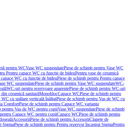
letă pentru WC
Vase WC suspendate
Piese de schimb pentru Vase WC
tru Pentru capace WC cu funcţie de bideu
Pentru vase de ceramică
 capace WC cu funcţie de bideu
Piese de schimb pentru Pentru capace
ase WC suspendate
Piese de schimb pentru Vase WC suspendate
WC-
eală
WC-uri pentru rezervoare aparente
Piese de schimb pentru WC-uri
 din ceramică sanitară
Monobloc
Capace WC
Piese de schimb pentru
 WC cu spălare verticală înălţat
Piese de schimb pentru Vas de WC cu
ta Comfort
Piese de schimb pentru Capace WC varianta
b pentru Vas de WC pentru copii
Vase WC suspendate
Piese de schimb
 pentru Capace WC pentru copii
Capace WC
Piese de schimb pentru
doseală
Accesorii
Piese de schimb pentru Accesorii
Clapete de
at Sigma
Piese de schimb pentru Pentru rezervor încastrat Sigma
Pentru