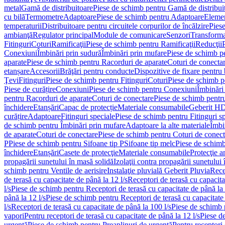
metal
Gamă de distribuitoare
Piese de schimb pentru Gamă de distribui
cu bilă
Termometre
Adaptoare
Piese de schimb pentru Adaptoare
Elemen
temperaturii
Distribuitoare pentru circuitele corpurilor de încălzire
Piese
ambianţă
Regulator principal
Module de comunicare
Senzori
Transforma
Fitinguri
Coturi
Ramificaţii
Piese de schimb pentru Ramificaţii
Reducţii
Conexiuni
Îmbinări prin sudură
Îmbinări prin mufare
Piese de schimb p
aparate
Piese de schimb pentru Racorduri de aparate
Coturi de conecta
etanșare
Accesorii
Brăţări pentru conducte
Dispozitive de fixare pentru 
Ţevi
Fitinguri
Piese de schimb pentru Fitinguri
Coturi
Piese de schimb p
Piese de curățire
Conexiuni
Piese de schimb pentru Conexiuni
Îmbinări
pentru Racorduri de aparate
Coturi de conectare
Piese de schimb pentr
închidere
Etanșări
Capac de protecție
Materiale consumabile
Geberit H
curățire
Adaptoare
Fitinguri speciale
Piese de schimb pentru Fitinguri s
de schimb pentru Îmbinări prin mufare
Adaptoare la alte materiale
Îmbin
de aparate
Coturi de conectare
Piese de schimb pentru Coturi de conect
P
Piese de schimb pentru Sifoane tip P
Sifoane tip melc
Piese de schimb
închidere
Etanșări
Casete de protecţie
Materiale consumabile
Protecţie a
propagării sunetului în masă solidă
Izolaţii contra propagării sunetului 
schimb pentru Ventile de aerisire
Instalaţie pluvială Geberit Pluvia
Rece
de terasă cu capacitate de până la 12 l/s
Receptori de terasă cu capacita
l/s
Piese de schimb pentru Receptori de terasă cu capacitate de până la 
până la 12 l/s
Piese de schimb pentru Receptori de terasă cu capacitate 
l/s
Receptori de terasă cu capacitate de până la 100 l/s
Piese de schimb p
vapori
Pentru receptori de terasă cu capacitate de până la 12 l/s
Piese de
urgenţă
Piese de schimb pentru Preaplinuri de urgenţă
Pentru receptori 