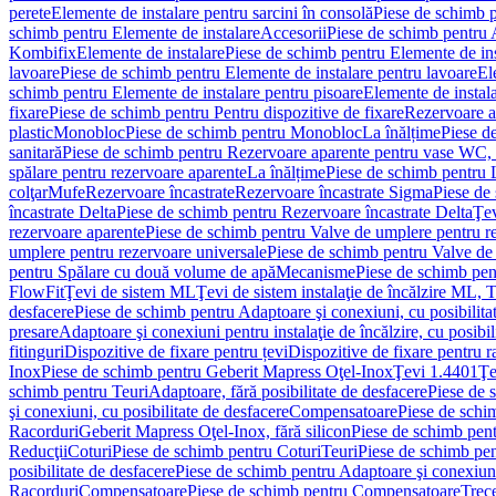
perete
Elemente de instalare pentru sarcini în consolă
Piese de schimb p
schimb pentru Elemente de instalare
Accesorii
Piese de schimb pentru 
Kombifix
Elemente de instalare
Piese de schimb pentru Elemente de ins
lavoare
Piese de schimb pentru Elemente de instalare pentru lavoare
El
schimb pentru Elemente de instalare pentru pisoare
Elemente de instala
fixare
Piese de schimb pentru Pentru dispozitive de fixare
Rezervoare a
plastic
Monobloc
Piese de schimb pentru Monobloc
La înălțime
Piese d
sanitară
Piese de schimb pentru Rezervoare aparente pentru vase WC, 
spălare pentru rezervoare aparente
La înălțime
Piese de schimb pentru 
colţar
Mufe
Rezervoare încastrate
Rezervoare încastrate Sigma
Piese de
încastrate Delta
Piese de schimb pentru Rezervoare încastrate Delta
Ţev
rezervoare aparente
Piese de schimb pentru Valve de umplere pentru r
umplere pentru rezervoare universale
Piese de schimb pentru Valve de
pentru Spălare cu două volume de apă
Mecanisme
Piese de schimb pe
FlowFit
Ţevi de sistem ML
Ţevi de sistem instalaţie de încălzire ML,
desfacere
Piese de schimb pentru Adaptoare şi conexiuni, cu posibilita
presare
Adaptoare şi conexiuni pentru instalaţie de încălzire, cu posibil
fitinguri
Dispozitive de fixare pentru țevi
Dispozitive de fixare pentru r
Inox
Piese de schimb pentru Geberit Mapress Oţel-Inox
Ţevi 1.4401
Ţe
schimb pentru Teuri
Adaptoare, fără posibilitate de desfacere
Piese de 
şi conexiuni, cu posibilitate de desfacere
Compensatoare
Piese de sch
Racorduri
Geberit Mapress Oţel-Inox, fără silicon
Piese de schimb pent
Reducţii
Coturi
Piese de schimb pentru Coturi
Teuri
Piese de schimb pen
posibilitate de desfacere
Piese de schimb pentru Adaptoare şi conexiuni,
Racorduri
Compensatoare
Piese de schimb pentru Compensatoare
Trece