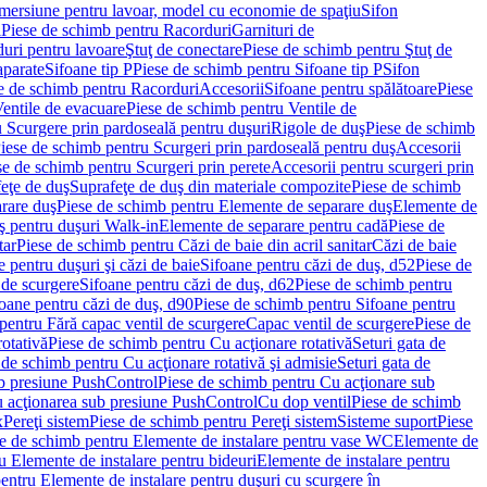
imersiune pentru lavoar, model cu economie de spaţiu
Sifon
i
Piese de schimb pentru Racorduri
Garnituri de
uri pentru lavoare
Ştuţ de conectare
Piese de schimb pentru Ştuţ de
aparate
Sifoane tip P
Piese de schimb pentru Sifoane tip P
Sifon
e de schimb pentru Racorduri
Accesorii
Sifoane pentru spălătoare
Piese
entile de evacuare
Piese de schimb pentru Ventile de
 Scurgere prin pardoseală pentru duşuri
Rigole de duş
Piese de schimb
iese de schimb pentru Scurgeri prin pardoseală pentru duş
Accesorii
se de schimb pentru Scurgeri prin perete
Accesorii pentru scurgeri prin
feţe de duş
Suprafeţe de duş din materiale compozite
Piese de schimb
rare duş
Piese de schimb pentru Elemente de separare duş
Elemente de
uş pentru duşuri Walk-in
Elemente de separare pentru cadă
Piese de
tar
Piese de schimb pentru Căzi de baie din acril sanitar
Căzi de baie
 pentru duşuri şi căzi de baie
Sifoane pentru căzi de duş, d52
Piese de
 de scurgere
Sifoane pentru căzi de duş, d62
Piese de schimb pentru
oane pentru căzi de duş, d90
Piese de schimb pentru Sifoane pentru
pentru Fără capac ventil de scurgere
Capac ventil de scurgere
Piese de
rotativă
Piese de schimb pentru Cu acţionare rotativă
Seturi gata de
 de schimb pentru Cu acţionare rotativă şi admisie
Seturi gata de
b presiune PushControl
Piese de schimb pentru Cu acţionare sub
ru acţionarea sub presiune PushControl
Cu dop ventil
Piese de schimb
x
Pereţi sistem
Piese de schimb pentru Pereţi sistem
Sisteme suport
Piese
e de schimb pentru Elemente de instalare pentru vase WC
Elemente de
u Elemente de instalare pentru bideuri
Elemente de instalare pentru
entru Elemente de instalare pentru duşuri cu scurgere în