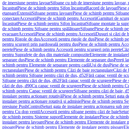
de imersiune pentru lavoar
Sifoane cu tub de imersiune pentru lavoar,
încastrat
Piese de schimb pentru Sifon încastrat
Racord de lavoar
Piese 
etanşare
Extensii
Sifoane pentru lavoare
Piese de schimb pentru Sifoane
conectare
Accesorii
Piese de schimb pentru Accesorii
Garnituri de scur
încastrat
Piese de schimb pentru Sifon încastrat
Sifoane montate la supr
de schimb pentru Sifoane pentru spălătoare
Sifoane
Piese de schimb pe
evacuare
Accesorii
Piese de schimb pentru Accesorii
Duşuri şi căzi de 
pentru Rigole de duş
Accesorii pentru rigole de duş
Piese de schimb pe
pentru scurgeri prin pardoseală pentru duş
Piese de schimb pentru Acce
perete
Piese de schimb pentru Accesorii pentru scurgeri prin perete
Căz
pentru Suprafeţe de duş din materiale compozite
Elemente de instalare
separare duş
Piese de schimb pentru Elemente de separare duş
Pereţi l
schimb pentru Elemente de separare pentru cadă
Uşi de duş
Piese de s
rectangulare
Piese de schimb pentru Căzi de baie rectangulare
Căzi de 
schimb pentru Sifoane pentru căzi de duş, d52
Fără capac ventil de sc
Sifoane pentru căzi de duş, d62
Fără capac ventil de scurgere
Piese de 
căzi de duş, d90
Cu capac ventil de scurgere
Piese de schimb pentru Cu
schimb pentru Capac ventil de scurgere
Sifoane pentru căzi de baie, d
instalare pentru acţionare rotativă
Piese de schimb pentru Seturi gata de
instalare pentru acţionare rotativă şi admisie
Piese de schimb pentru Setu
presiune PushControl
Seturi gata de instalare pentru acţionarea sub p
pentru Cu dop ventil
Accesorii pentru sifoane pentru căzi de baie
Setur
de schimb pentru Sisteme suport
Elemente de instalare
Piese de schimb
instalare pentru lavoare
Piese de schimb pentru Elemente de instalare p
pisoare
Piese de schimb pentru Elemente de instalare pentru pisoare
Ele