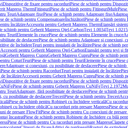
vi
Dispozitive de fixare pentru racorduri
Piese de schimb pentru Dispoziti
erit Mapress Therm
Fitinguri
Piese de schimb pentru Fitinguri
Mufe
Piese
tru Teuri
Adaptoare fixe
Piese de schimb pentru Adaptoare fixe
Adaptoar
ese de schimb pentru Compensatoare
Închizători
Piese de schimb pentru Î
entru încălzire
Accesoriu pentru Geberit Mapress Therm
Etanşări sistem
de schimb pentru Geberit Mapress Oţel-Carbon
Ţevi 1.0034
Ţevi 1.0215
tru Teuri
Elemente în cruce
Piese de schimb pentru Elemente în cruce
Ad
ibilitate de desfacere
Piese de schimb pentru Adaptoare şi conexiuni, cu
itive de închidere
Teuri pentru instalaţii de încălzire
Piese de schimb pent
e
Accesorii pentru Geberit Mapress Oţel-Carbon
Etanşări pentru ţevi şi fi
nșă
Geberit Mapress Cupru
Geberit Mapress Cupru
Piese de schimb pen
entru Coturi
Teuri
Piese de schimb pentru Teuri
Elemente în cruce
Piese 
cere
Adaptoare şi conexiuni, cu posibilitate de desfacere
Piese de schimb 
i
Piese de schimb pentru Racorduri
Teuri pentru instalaţii de încălzire
Pies
 de încălzire
Accesorii pentru Geberit Mapress Cupru
Piese de schimb p
vi
Dispozitive de fixare pentru racorduri
Piese de schimb pentru Dispoziti
 CuNiFe
Piese de schimb pentru Geberit Mapress CuNiFe
Ţevi 2.1972
Mu
tru Teuri
Adaptoare, fără posibilitate de desfacere
Piese de schimb pentru
 cu posibilitate de desfacere
Treceri
Piese de schimb pentru Treceri
Acce
ticală
Piese de schimb pentru Robineți cu închidere verticală
Cu racordur
bineți cu închidere oblică
Cu racorduri prin presare Mapress
Piese de s
uni de presare FlowFit
Piese de schimb pentru Cu conexiuni de presare
ntaj încastrat
Piese de schimb pentru Robinete de închidere cu bilă pent
ress
Piese de schimb pentru Cu racorduri prin presare Mapress
Clapete 
autocolante
Clipsuri de fixare
Aditivi de pardoseală
Rosturi de extindere