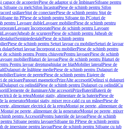
i capace de acoperire
Piese de adaptor şi de îmbinare
Sifoane pentru
ru Sifoane cu melc
Sifon încastrat
Piese de schimb pentru Sifon
racord spălare
Ştuţ de conectare
Piese de schimb pentru Ştuţ de
Sifoane tip P
Piese de schimb pentru Sifoane tip P
Coturi de
mb pentru Lavoare duble
Lavoare mobilier
Piese de schimb pentru
orporate
Lavoare încorporate
Piese de schimb pentru Lavoare
ii
Lavoare
Jgheab de scurgere
Piese de schimb pentru Jgheab de
destaluri
Semipiedestale
Piese de schimb pentru
ilier
Piese de schimb pentru Seturi lavoar cu mobilier
Seturi de lavoar
u dulap
Seturi lavoar încorporat cu mobilier
Piese de schimb pentru
e de schimb pentru Pentru chiuvete
Pentru lavoare
Piese de schimb
lavoare mobilier
Blaturi de lavoar
Piese de schimb pentru Blaturi de
ntru Pentru lavoar dreptunghiular pe blat
Mobilier lateral
Piese de
alt
Dulapuri de înălţime medie
Piese de schimb pentru Dulapuri de
mobilier
Etajere de perete
Piese de schimb pentru Etajere de
i de picioare
Panouri magnetice
Prize
Alte accesorii
Oglinzi şi dulapuri
tă
Dulapuri cu oglindă
Piese de schimb pentru Dulapuri cu oglindă
Cu
orii
Elemente de iluminare
Alte accesorii
Prize
Baterii
Baterii de
ctrică de la reţea
Montaj stativ, alimentare de la baterie
Piese de
de la generator
Montaj stativ, mixer rece-cald cu un mâner
Piese de
ete, alimentare electrică de la reţea
Montaj pe perete, alimentare de
Montaj pe perete, alimentare de la generator
Montaj pe perete, mixer
schimb pentru Accesorii
Pentru bateriile de lavoar
Piese de schimb
 pentru Sifoane pentru lavoare
Sifoane tip P
Piese de schimb pentru
ub de imersiune pentru lavoar
Piese de schimb pentru Sifoane cu tub