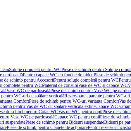
Clean
Soluţie completă pentru WC
Piese de schimb pentru Soluţie comp
e pardoseală
Pentru capace WC cu funcţie de bideu
Piese de schimb pen
se de schimb pentru Accesorii
Pentru soluţie completă pentru WC
Pentru
ţii complete pentru WC
Material de consum
Vase de WC şi capace WC
V
cală
Vase WC pe pardoseală
Piese de schimb pentru Vase WC pe pardos
 pentru WC-uri cu spălare verticală
Rezervoare aparente pentru WC-uri,
arianta Comfort
Piese de schimb pentru WC-uri varianta Comfort
Vas de
schimb pentru Vas de WC cu spălare verticală extins
Capace WC varian
ese de schimb pentru Colac WC
Vas de WC pentru copii
Piese de schim
pentru Vase WC pe pardoseală
Capace WC pentru copii
Piese de schimb
uri suspendate
Piese de schimb pentru Bideuri suspendate
Bideuri pe par
nare
Piese de schimb pentru Clapete de acţionare
Pentru rezervor încastr