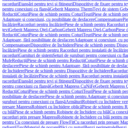
racorduri
Etanşări pentru ţevi şi fitinguri
Dispozitive de fixare pentru ţe
pentru conexiuni cu flanșă
Geberit Mapress Therm
Ţevi de sistem Geb
Reducţii
Coturi
Piese de schimb pentru Coturi
Teuri
Piese de schimb pen
Adaptoare şi conexiuni, cu posibilitate de desfacere
Compensatoare
Pi
încălzire
Racorduri pentru încălzire
Piese de schimb pentru Racorduri p
ţevi
Geberit Mapress Oţel-Carbon
Geberit Mapress Oţel-Carbon
Piese 
Reducţii
Coturi
Piese de schimb pentru Coturi
Teuri
Piese de schimb pen
Adaptoare, fără posibilitate de desfacere
Adaptoare şi conexiuni, cu pos
Compensatoare
Dispozitive de închidere
Piese de schimb pentru Dispoz
încălzire
Piese de schimb pentru Racorduri pentru instalaţii de încălzir
racorduri
Garnituri de sistem
Seturi de șuruburi pentru conexiuni cu fla
Mufe
Reducţii
Piese de schimb pentru Reducţii
Coturi
Piese de schimb p
desfacere
Piese de schimb pentru Adaptoare, fără posibilitate de desfa
de închidere
Piese de schimb pentru Dispozitive de închidere
Racordur
instalaţii de încălzire
Piese de schimb pentru Racorduri pentru instalaţii
racorduri
Etanşări pentru ţevi şi fitinguri
Dispozitive de fixare pentru ţe
pentru conexiuni cu flanșă
Geberit Mapress CuNiFe
Geberit Mapress
Reducţii
Coturi
Piese de schimb pentru Coturi
Teuri
Piese de schimb pen
posibilitate de desfacere
Piese de schimb pentru Adaptoare şi conexiuni,
șuruburi pentru conexiuni cu flanșă
Armături
Robineți cu închidere ver
presare Mapress
Robineți cu închidere oblică
Piese de schimb pentru Ro
cu bilă
Piese de schimb pentru Robinete de închidere cu bilă
Cu conexi
racorduri prin presare Mapress
Robinete de închidere cu bilă pentru mo
pentru Cu conexiuni de presare FlowFit
Cu racorduri prin presare Map
radiantă
Ţevi
Material de pozare
Plăci cu nuturi
Benzi perimetrale
Benzi 