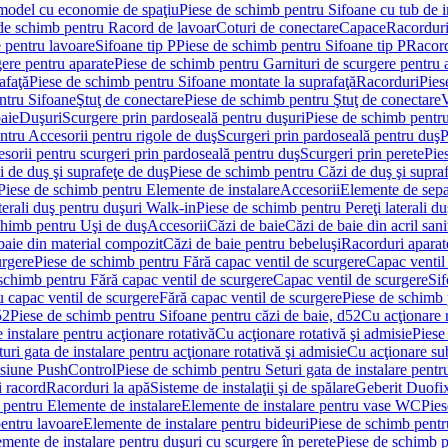
 model cu economie de spaţiu
Piese de schimb pentru Sifoane cu tub de 
de schimb pentru Racord de lavoar
Coturi de conectare
Capace
Racordur
 pentru lavoare
Sifoane tip P
Piese de schimb pentru Sifoane tip P
Racord
gere pentru aparate
Piese de schimb pentru Garnituri de scurgere pentru 
afaţă
Piese de schimb pentru Sifoane montate la suprafaţă
Racorduri
Pies
ntru Sifoane
Ştuţ de conectare
Piese de schimb pentru Ştuţ de conectare
V
baie
Duşuri
Scurgere prin pardoseală pentru duşuri
Piese de schimb pentru
ntru Accesorii pentru rigole de duş
Scurgeri prin pardoseală pentru duş
P
sorii pentru scurgeri prin pardoseală pentru duş
Scurgeri prin perete
Pie
i de duş şi suprafeţe de duş
Piese de schimb pentru Căzi de duş şi supra
Piese de schimb pentru Elemente de instalare
Accesorii
Elemente de sepa
aterali duş pentru duşuri Walk-in
Piese de schimb pentru Pereţi laterali d
chimb pentru Uşi de duş
Accesorii
Căzi de baie
Căzi de baie din acril sani
baie din material compozit
Căzi de baie pentru bebeluşi
Racorduri aparate
urgere
Piese de schimb pentru Fără capac ventil de scurgere
Capac ventil
schimb pentru Fără capac ventil de scurgere
Capac ventil de scurgere
Sif
 capac ventil de scurgere
Fără capac ventil de scurgere
Piese de schimb 
52
Piese de schimb pentru Sifoane pentru căzi de baie, d52
Cu acţionare 
 instalare pentru acţionare rotativă
Cu acţionare rotativă şi admisie
Piese
ri gata de instalare pentru acţionare rotativă şi admisie
Cu acţionare su
resiune PushControl
Piese de schimb pentru Seturi gata de instalare pent
i racord
Racorduri la apă
Sisteme de instalaţii şi de spălare
Geberit Duofi
 pentru Elemente de instalare
Elemente de instalare pentru vase WC
Pies
entru lavoare
Elemente de instalare pentru bideuri
Piese de schimb pentr
mente de instalare pentru duşuri cu scurgere în perete
Piese de schimb p