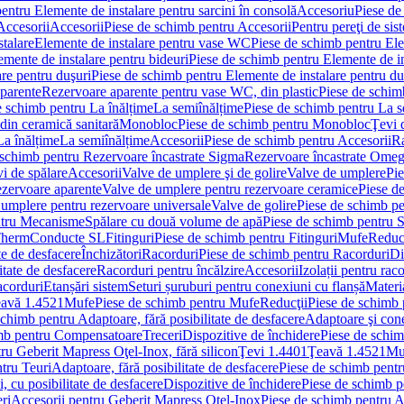
entru Elemente de instalare pentru sarcini în consolă
Accesoriu
Piese de
Accesorii
Accesorii
Piese de schimb pentru Accesorii
Pentru pereţi de sis
talare
Elemente de instalare pentru vase WC
Piese de schimb pentru El
emente de instalare pentru bideuri
Piese de schimb pentru Elemente de in
re pentru duşuri
Piese de schimb pentru Elemente de instalare pentru du
parente
Rezervoare aparente pentru vase WC, din plastic
Piese de schim
e schimb pentru La înălțime
La semiînălțime
Piese de schimb pentru La s
din ceramică sanitară
Monobloc
Piese de schimb pentru Monobloc
Ţevi 
La înălțime
La semiînălțime
Accesorii
Piese de schimb pentru Accesorii
Ra
 schimb pentru Rezervoare încastrate Sigma
Rezervoare încastrate Ome
i de spălare
Accesorii
Valve de umplere şi de golire
Valve de umplere
Pie
ezervoare aparente
Valve de umplere pentru rezervoare ceramice
Piese d
 umplere pentru rezervoare universale
Valve de golire
Piese de schimb pe
ntru Mecanisme
Spălare cu două volume de apă
Piese de schimb pentru 
 Therm
Conducte SL
Fitinguri
Piese de schimb pentru Fitinguri
Mufe
Reducţ
te de desfacere
Închizători
Racorduri
Piese de schimb pentru Racorduri
Di
itate de desfacere
Racorduri pentru încălzire
Accesorii
Izolații pentru rac
acorduri
Etanșări sistem
Seturi șuruburi pentru conexiuni cu flanșă
Materi
avă 1.4521
Mufe
Piese de schimb pentru Mufe
Reducţii
Piese de schimb 
schimb pentru Adaptoare, fără posibilitate de desfacere
Adaptoare şi cone
imb pentru Compensatoare
Treceri
Dispozitive de închidere
Piese de schim
ru Geberit Mapress Oţel-Inox, fără silicon
Ţevi 1.4401
Ţeavă 1.4521
Mu
tru Teuri
Adaptoare, fără posibilitate de desfacere
Piese de schimb pentru
 cu posibilitate de desfacere
Dispozitive de închidere
Piese de schimb p
ri
Accesorii pentru Geberit Mapress Oţel-Inox
Piese de schimb pentru A