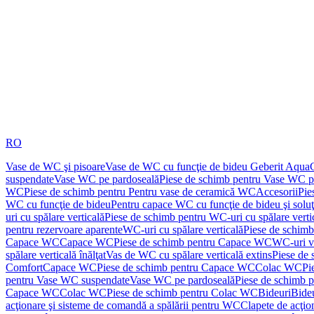
RO
Vase de WC şi pisoare
Vase de WC cu funcţie de bideu Geberit Aqua
suspendate
Vase WC pe pardoseală
Piese de schimb pentru Vase WC p
WC
Piese de schimb pentru Pentru vase de ceramică WC
Accesorii
Pie
WC cu funcţie de bideu
Pentru capace WC cu funcţie de bideu şi solu
uri cu spălare verticală
Piese de schimb pentru WC-uri cu spălare verti
pentru rezervoare aparente
WC-uri cu spălare verticală
Piese de schimb
Capace WC
Capace WC
Piese de schimb pentru Capace WC
WC-uri v
spălare verticală înălţat
Vas de WC cu spălare verticală extins
Piese de 
Comfort
Capace WC
Piese de schimb pentru Capace WC
Colac WC
Pi
pentru Vase WC suspendate
Vase WC pe pardoseală
Piese de schimb 
Capace WC
Colac WC
Piese de schimb pentru Colac WC
Bideuri
Bide
acţionare şi sisteme de comandă a spălării pentru WC
Clapete de acţio