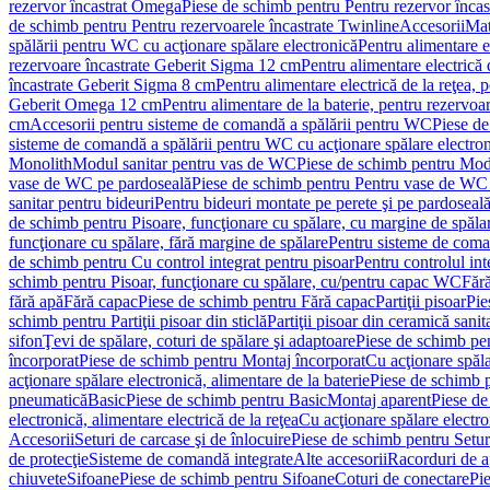
rezervor încastrat Omega
Piese de schimb pentru Pentru rezervor înca
de schimb pentru Pentru rezervoarele încastrate Twinline
Accesorii
Mat
spălării pentru WC cu acţionare spălare electronică
Pentru alimentare e
rezervoare încastrate Geberit Sigma 12 cm
Pentru alimentare electrică
încastrate Geberit Sigma 8 cm
Pentru alimentare electrică de la reţea
Geberit Omega 12 cm
Pentru alimentare de la baterie, pentru rezervo
cm
Accesorii pentru sisteme de comandă a spălării pentru WC
Piese de
sisteme de comandă a spălării pentru WC cu acţionare spălare electro
Monolith
Modul sanitar pentru vas de WC
Piese de schimb pentru Mod
vase de WC pe pardoseală
Piese de schimb pentru Pentru vase de WC
sanitar pentru bideuri
Pentru bideuri montate pe perete şi pe pardoseal
de schimb pentru Pisoare, funcţionare cu spălare, cu margine de spăla
funcţionare cu spălare, fără margine de spălare
Pentru sisteme de coma
de schimb pentru Cu control integrat pentru pisoar
Pentru controlul int
schimb pentru Pisoar, funcţionare cu spălare, cu/pentru capac WC
Fără
fără apă
Fără capac
Piese de schimb pentru Fără capac
Partiţii pisoar
Pie
schimb pentru Partiţii pisoar din sticlă
Partiţii pisoar din ceramică sanit
sifon
Ţevi de spălare, coturi de spălare şi adaptoare
Piese de schimb pen
încorporat
Piese de schimb pentru Montaj încorporat
Cu acţionare spăla
acţionare spălare electronică, alimentare de la baterie
Piese de schimb p
pneumatică
Basic
Piese de schimb pentru Basic
Montaj aparent
Piese de
electronică, alimentare electrică de la reţea
Cu acţionare spălare electro
Accesorii
Seturi de carcase şi de înlocuire
Piese de schimb pentru Seturi
de protecţie
Sisteme de comandă integrate
Alte accesorii
Racorduri de a
chiuvete
Sifoane
Piese de schimb pentru Sifoane
Coturi de conectare
Pi