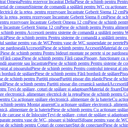
strat Omega
Pentru rezervor încastrat Delta
Piese de schimb pentru Pentru
erial de consum
Sisteme de comandă a spălării pentru WC cu acţionare 
lectrică de la reţea, pentru rezervoare încastrate Geberit Sigma 12 cm
Pi
 de la reţea, pentru rezervoare încastrate Geberit Sigma 8 cm
Piese de sch
, pentru rezervoare încastrate Geberit Omega 12 cm
Piese de schimb pentru
are încastrate Geberit Sigma 12 cm
Piese de schimb pentru Pentru alimenta
 schimb pentru Accesorii pentru sisteme de comandă a spălării pentru
nică
Piese de schimb pentru Pentru sisteme de comandă a spălării pentru
ul sanitar pentru vas de WC
Pentru vase de WC suspendate pe perete
Pi
 pe pardoseală
Accesorii
Piese de schimb pentru Accesorii
Material de c
ă
Piese de schimb pentru Pentru bideuri montate pe perete şi pe pardosea
re
Fără capac
Piese de schimb pentru Fără capac
Pisoare, funcţionare cu 
ndă aparente sau încastrate
Piese de schimb pentru Pentru sisteme de co
egrat al pisoarului
Piese de schimb pentru Pentru controlul integrat al pis
 bordură de spălare
Piese de schimb pentru Fără bordură de spălare
Piso
se de schimb pentru Partiţii pisoar
Partiţii pisoar din plastic
Piese de schim
ară
Piese de schimb pentru Partiţii pisoar din ceramică sanitară
Accesorii
tru Ţevi de spălare, coturi de spălare şi adaptoare
Material de fixare
Dist
re electronică, alimentare electrică de la reţea
Piese de schimb pentru Cu 
entru Cu acţionare spălare electronică, alimentare de la baterie
Cu acţio
 schimb pentru Montaj aparent
Cu acţionare spălare electronică, alimenta
nică, alimentare de la baterie
Piese de schimb pentru Cu acţionare spălare
 de carcase şi de înlocuire
Ţevi de spălare, coturi de spălare şi adaptoar
parate pentru vase de WC, pisoare şi bideuri
Sifoane pentru vase de WC
ese de schimb pentru Coturi de conectare
Ştuţ de conectare
Piese de schi