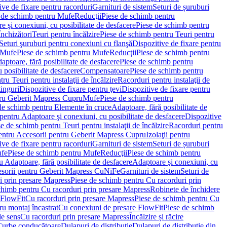
ve de fixare pentru racorduri
Garnituri de sistem
Seturi de șuruburi
 de schimb pentru Mufe
Reducţii
Piese de schimb pentru
e şi conexiuni, cu posibilitate de desfacere
Piese de schimb pentru
nchizători
Teuri pentru încălzire
Piese de schimb pentru Teuri pentru
Seturi şuruburi pentru conexiuni cu flanşă
Dispozitive de fixare pentru
Mufe
Piese de schimb pentru Mufe
Reducţii
Piese de schimb pentru
aptoare, fără posibilitate de desfacere
Piese de schimb pentru
 posibilitate de desfacere
Compensatoare
Piese de schimb pentru
ru Teuri pentru instalaţii de încălzire
Racorduri pentru instalaţii de
tinguri
Dispozitive de fixare pentru ţevi
Dispozitive de fixare pentru
tru Geberit Mapress Cupru
Mufe
Piese de schimb pentru
de schimb pentru Elemente în cruce
Adaptoare, fără posibilitate de
pentru Adaptoare şi conexiuni, cu posibilitate de desfacere
Dispozitive
e de schimb pentru Teuri pentru instalaţii de încălzire
Racorduri pentru
entru Accesorii pentru Geberit Mapress Cupru
Izolaţii pentru
ve de fixare pentru racorduri
Garnituri de sistem
Seturi de șuruburi
fe
Piese de schimb pentru Mufe
Reducţii
Piese de schimb pentru
 Adaptoare, fără posibilitate de desfacere
Adaptoare şi conexiuni, cu
sorii pentru Geberit Mapress CuNiFe
Garnituri de sistem
Seturi de
i prin presare Mapress
Piese de schimb pentru Cu racorduri prin
chimb pentru Cu racorduri prin presare Mapress
Robinete de închidere
 FlowFit
Cu racorduri prin presare Mapress
Piese de schimb pentru Cu
ru montaj încastrat
Cu conexiuni de presare FlowFit
Piese de schimb
de sens
Cu racorduri prin presare Mapress
Încălzire și răcire
Curbe conducătoare
Dulapuri de distribuţie
Dulapuri de distribuţie din