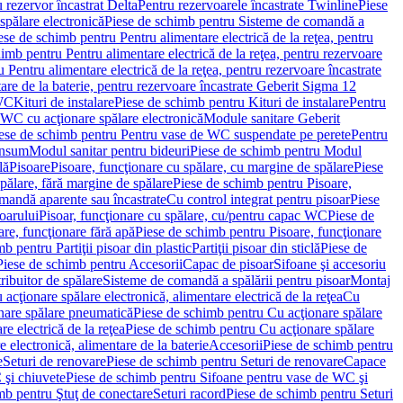
 rezervor încastrat Delta
Pentru rezervoarele încastrate Twinline
Piese
spălare electronică
Piese de schimb pentru Sisteme de comandă a
ese de schimb pentru Pentru alimentare electrică de la reţea, pentru
imb pentru Pentru alimentare electrică de la reţea, pentru rezervoare
 Pentru alimentare electrică de la reţea, pentru rezervoare încastrate
re de la baterie, pentru rezervoare încastrate Geberit Sigma 12
 WC
Kituri de instalare
Piese de schimb pentru Kituri de instalare
Pentru
 WC cu acţionare spălare electronică
Module sanitare Geberit
ese de schimb pentru Pentru vase de WC suspendate pe perete
Pentru
onsum
Modul sanitar pentru bideuri
Piese de schimb pentru Modul
lă
Pisoare
Pisoare, funcţionare cu spălare, cu margine de spălare
Piese
spălare, fără margine de spălare
Piese de schimb pentru Pisoare,
mandă aparente sau încastrate
Cu control integrat pentru pisoar
Piese
oarului
Pisoar, funcţionare cu spălare, cu/pentru capac WC
Piese de
are, funcţionare fără apă
Piese de schimb pentru Pisoare, funcţionare
b pentru Partiţii pisoar din plastic
Partiţii pisoar din sticlă
Piese de
Piese de schimb pentru Accesorii
Capac de pisoar
Sifoane şi accesoriu
ribuitor de spălare
Sisteme de comandă a spălării pentru pisoar
Montaj
acţionare spălare electronică, alimentare electrică de la reţea
Cu
nare spălare pneumatică
Piese de schimb pentru Cu acţionare spălare
re electrică de la reţea
Piese de schimb pentru Cu acţionare spălare
 electronică, alimentare de la baterie
Accesorii
Piese de schimb pentru
e
Seturi de renovare
Piese de schimb pentru Seturi de renovare
Capace
 şi chiuvete
Piese de schimb pentru Sifoane pentru vase de WC şi
mb pentru Ştuţ de conectare
Seturi racord
Piese de schimb pentru Seturi