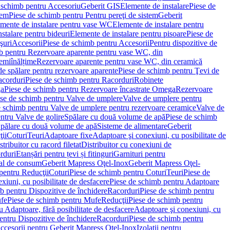
 schimb pentru Accesoriu
Geberit GIS
Elemente de instalare
Piese de
tem
Piese de schimb pentru Pentru pereţi de sistem
Geberit
emente de instalare pentru vase WC
Elemente de instalare pentru
stalare pentru bideuri
Elemente de instalare pentru pisoare
Piese de
şuri
Accesorii
Piese de schimb pentru Accesorii
Pentru dispozitive de
b pentru Rezervoare aparente pentru vase WC, din
emiînălțime
Rezervoare aparente pentru vase WC, din ceramică
de spălare pentru rezervoare aparente
Piese de schimb pentru Ţevi de
corduri
Piese de schimb pentru Racorduri
Robinete
ga
Piese de schimb pentru Rezervoare încastrate Omega
Rezervoare
se de schimb pentru Valve de umplere
Valve de umplere pentru
e schimb pentru Valve de umplere pentru rezervoare ceramice
Valve de
ntru Valve de golire
Spălare cu două volume de apă
Piese de schimb
Spălare cu două volume de apă
Sisteme de alimentare
Geberit
ii
Coturi
Teuri
Adaptoare fixe
Adaptoare şi conexiuni, cu posibilitate de
stribuitor cu racord filetat
Distribuitor cu conexiuni de
orduri
Etanșări pentru țevi și fitinguri
Garnituri pentru
al de consum
Geberit Mapress Oţel-Inox
Geberit Mapress Oţel-
pentru Reducţii
Coturi
Piese de schimb pentru Coturi
Teuri
Piese de
xiuni, cu posibilitate de desfacere
Piese de schimb pentru Adaptoare
b pentru Dispozitive de închidere
Racorduri
Piese de schimb pentru
fe
Piese de schimb pentru Mufe
Reducţii
Piese de schimb pentru
 Adaptoare, fără posibilitate de desfacere
Adaptoare şi conexiuni, cu
entru Dispozitive de închidere
Racorduri
Piese de schimb pentru
ccesorii pentru Geberit Mapress Oţel-Inox
Izolaţii pentru