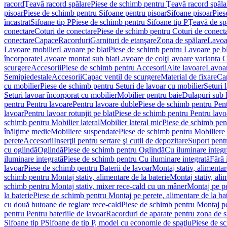
racord
Ţeavă racord spălare
Piese de schimb pentru Ţeavă racord spăla
pisoar
Piese de schimb pentru Sifoane pentru pisoar
Sifoane pisoar
Pies
încastrat
Sifoane tip P
Piese de schimb pentru Sifoane tip P
Ţeavă de spă
conectare
Coturi de conectare
Piese de schimb pentru Coturi de conect
conectare
Capace
Racorduri
Garnituri de etanşare
Zona de spălare
Lavoa
Lavoare mobilier
Lavoare pe blat
Piese de schimb pentru Lavoare pe bl
încorporate
Lavoare montat sub blat
Lavoare de colţ
Lavoare varianta 
scurgere
Accesorii
Piese de schimb pentru Accesorii
Alte lavoare
Lavoar
Semipiedestale
Accesorii
Capac ventil de scurgere
Material de fixare
Cap
cu mobilier
Piese de schimb pentru Seturi de lavoar cu mobilier
Seturi 
Seturi lavoar încorporat cu mobilier
Mobilier pentru baie
Dulapuri sub 
pentru Pentru lavoare
Pentru lavoare duble
Piese de schimb pentru Pen
lavoar
Pentru lavoar rotunjit pe blat
Piese de schimb pentru Pentru lavoa
schimb pentru Mobilier lateral
Mobilier lateral mic
Piese de schimb pent
înălţime medie
Mobiliere suspendate
Piese de schimb pentru Mobiliere
perete
Accesorii
Inserţii pentru sertare şi cutii de depozitare
Suport pentr
cu oglindă
Oglindă
Piese de schimb pentru Oglindă
Cu iluminare integr
iluminare integrată
Piese de schimb pentru Cu iluminare integrată
Fără 
lavoar
Piese de schimb pentru Baterii de lavoar
Montaj stativ, alimentare
schimb pentru Montaj stativ, alimentare de la baterie
Montaj stativ, ali
schimb pentru Montaj stativ, mixer rece-cald cu un mâner
Montaj pe per
la baterie
Piese de schimb pentru Montaj pe perete, alimentare de la bat
cu două butoane de reglare rece-cald
Piese de schimb pentru Montaj pe
pentru Pentru bateriile de lavoar
Racorduri de aparate pentru zona de sp
Sifoane tip P
Sifoane de tip P, model cu economie de spaţiu
Piese de s