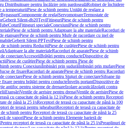
u Distribuitoare pentru încălzire prin pardoseală
Robinet de închidere
e a temperaturii
Piese de schimb pentru Unităţi de reglare a
e
Bypassuri
Componente de reglaj
Servomotoare
Termostate de
or
Geberit Silent-db20
Ţevi
Fitinguri
Piese de schimb pentru
rTube
Coturi
Fitinguri speciale
Conexiuni
Piese de schimb pentru
teriale
Piese de schimb pentru Adaptoare la alte materiale
Racorduri de
de etanșare
Piese de schimb pentru Mufe de racordare cu inel de
umabile
Geberit Silent-PP
Ţevi
Piese de schimb pentru
 de schimb pentru Reducţii
Piese de curățire
Piese de schimb pentru
ară
Adaptoare la alte materiale
Racorduri de aparate
Piese de schimb
 de conectare
Accesorii
Brățări pentru conducte
Dispozitive de
cţii
Piese de curățire
Piese de schimb pentru Piese de
chimb pentru Conexiuni
Îmbinări prin sudură
Îmbinări prin mufare
Piese
Bucşe de fixare
Racorduri de aparate
Piese de schimb pentru Racorduri
 de conectare
Piese de schimb pentru Ştuţuri de conectare
Sifoane tip
 fixare pentru brăţări pentru conducte
Înveliş portant
Dispozitive de
ţie antifoc pentru sisteme de drenare
Izolare acustică
Izolaţii contra
lii
Etanşări
Ventile de aerisire pentru drenaj
Ventile de aerisire
Piese de
erasă cu capacitate de până la 12 l/s
Piese de schimb pentru Receptori
ate de până la 25 l/s
Receptori de terasă cu capacitate de până la 100
tori de terasă pentru jgheaburi
Receptori de terasă cu capacitate de
 de schimb pentru Receptori de terasă cu capacitate de până la 25
eră de vapori
Piese de schimb pentru Elemente barieră de
s
Pentru receptori de terasă cu capacitate de până la 25 l/s
Preaplinuri de
ceptori de terasă cu capacitate de până la 12 l/s
Pentru receptori de