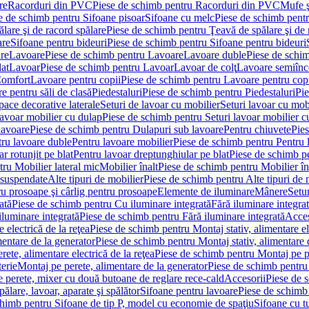
re
Racorduri din PVC
Piese de schimb pentru Racorduri din PVC
Mufe ş
e de schimb pentru Sifoane pisoar
Sifoane cu melc
Piese de schimb pent
lare şi de racord spălare
Piese de schimb pentru Ţeavă de spălare şi de 
are
Sifoane pentru bideuri
Piese de schimb pentru Sifoane pentru bideuri
re
Lavoare
Piese de schimb pentru Lavoare
Lavoare duble
Piese de schi
at
Lavoar
Piese de schimb pentru Lavoar
Lavoar de colţ
Lavoare semiînc
Comfort
Lavoare pentru copii
Piese de schimb pentru Lavoare pentru cop
e pentru săli de clasă
Piedestaluri
Piese de schimb pentru Piedestaluri
Pie
ace decorative laterale
Seturi de lavoar cu mobilier
Seturi lavoar cu mob
lavoar mobilier cu dulap
Piese de schimb pentru Seturi lavoar mobilier c
lavoare
Piese de schimb pentru Dulapuri sub lavoare
Pentru chiuvete
Pies
tru lavoare duble
Pentru lavoare mobilier
Piese de schimb pentru Pentru 
r rotunjit pe blat
Pentru lavoar dreptunghiular pe blat
Piese de schimb pe
ru Mobilier lateral mic
Mobilier înalt
Piese de schimb pentru Mobilier în
 suspendate
Alte tipuri de mobilier
Piese de schimb pentru Alte tipuri de 
u prosoape şi cârlig pentru prosoape
Elemente de iluminare
Mânere
Setur
ată
Piese de schimb pentru Cu iluminare integrată
Fără iluminare integra
iluminare integrată
Piese de schimb pentru Fără iluminare integrată
Acces
 electrică de la reţea
Piese de schimb pentru Montaj stativ, alimentare ele
mentare de la generator
Piese de schimb pentru Montaj stativ, alimentare 
ete, alimentare electrică de la reţea
Piese de schimb pentru Montaj pe per
erie
Montaj pe perete, alimentare de la generator
Piese de schimb pentru 
 perete, mixer cu două butoane de reglare rece-cald
Accesorii
Piese de 
ălare, lavoar, aparate şi spălător
Sifoane pentru lavoare
Piese de schimb
chimb pentru Sifoane de tip P, model cu economie de spaţiu
Sifoane cu t