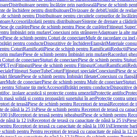
toare
Distribuitoare pentru încălzire prin pardoseală
Piese de schimb pentr
te de închidere pentru distribuitoare
Divizoare de debit
Unităţi de reglar
 de schimb pentru Distribuitoare pentru circuitele corpurilor de încălzir
toare
Accesorii
Izolaţii pentru distribuitoare
Sisteme de drenare a clădiril
Piese de curățire
Piese de schimb pentru Piese de curățire
Fitinguri Supe
entru Îmbinări prin mufare
Conexiuni prin strângere
Adaptoare la alte ma
re
Piese de schimb pentru Coturi de conectare
Mufe de racordare cu inel 
brăţări pentru conducte
Dispozitive de închidere
Etanșări
Materiale cons
entru Coturi
Ramificaţii
Piese de schimb pentru Ramificaţii
Reducţii
Piese
 prin mufare
Piese de schimb pentru Îmbinări prin mufare
Racorduri ghe
u Coturi de conectare
Ştuţuri de conectare
Piese de schimb pentru Ştuţuri
DPE
Ţevi
Fitinguri
Piese de schimb pentru Fitinguri
Coturi
Ramificaţii
Redu
peciale
Fitinguri SuperTube
Coturi
Fitinguri speciale
Conexiuni
Piese de s
ări filetate
Piese de schimb pentru Îmbinări filetate
Conexiuni cu flanşă
are
Mufe de conectare
Piese de schimb pentru Mufe de conectare
Ştuţuri
 pentru Sifoane tip melc
Accesorii
Brăţări pentru conducte
Dispozitive de
ntifoc, izolare acustică şi protecţie contra umezelii
Protecţie antifoc
Protec
în masă solidă şi contra propagării sunetului în aer
Protecţie contra umeze
ptori de terasă
Piese de schimb pentru Receptori de terasă
Receptori de t
te de până la 25 l/s
Piese de schimb pentru Receptori de terasă cu capacit
100 l/s
Receptori de terasă pentru jgheaburi
Piese de schimb pentru Recep
de până la 12 l/s
Receptori de terasă cu capacitate de până la 25 l/s
Piese
entru Receptori de terasă cu capacitate de până la 100 l/s
Elemente bari
 schimb pentru Pentru receptori de terasă cu capacitate de până la 12 l/
de terasă cu capacitate de până la 12 l/s
Piese de schimb pentru Pentru re